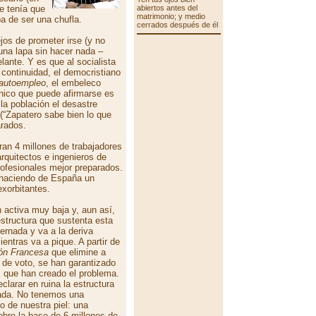
ue tenía que
abiertos antes del
matrimonio; y medio
ba de ser una chufla.
cerrados después de él
jos de prometer irse (y no
una lapa sin hacer nada –
lante. Y es que al socialista
e continuidad, el democristiano
autoempleo
, el embeleco
único que puede afirmarse es
 la población el desastre
 (“Zapatero sabe bien lo que
arados.
an 4 millones de trabajadores
quitectos e ingenieros de
rofesionales mejor preparados.
n haciendo de España un
exorbitantes.
 activa muy baja y, aun así,
estructura que sustenta esta
ernada y va a la deriva
entras va a pique. A partir de
ón Francesa
que elimine a
 de voto, se han garantizado
s que han creado el problema.
clarar en ruina la estructura
eada. No tenemos una
o de nuestra piel: una
bre la base de 6 millones de