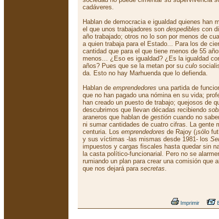
cadáveres.
Hablan de democracia e igualdad quienes han m
el que unos trabajadores son
despedibles
con di
año trabajado; otros no lo son por menos de cu
a quien trabaja para el Estado... Para los de ci
cantidad que para el que tiene menos de 55 añ
menos… ¿Eso es igualdad? ¿Es la igualdad co
años? Pues que se la metan por su
culo
sociali
da. Esto no hay Marhuenda que lo defienda.
Hablan de
emprendedores
una partida de funcio
que no han pagado una nómina en su vida; profes
han creado un puesto de trabajo; quejosos de q
descubrimos que llevan décadas recibiendo
sob
araneros que hablan de
gestión
cuando no saben
ni sumar cantidades de cuatro cifras. La gente 
centuria. Los
emprendedores
de Rajoy (¡sólo fut
y sus víctimas -las mismas desde 1981- los
Ser
impuestos y cargas fiscales hasta quedar sin na
la casta político-funcionarial. Pero no se alarm
rumiando un plan para crear una comisión que 
que nos dejará para
secretas
.
Imprimir
E