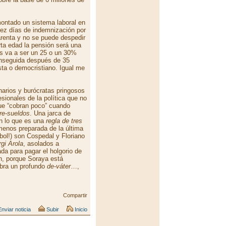
ontado un sistema laboral en
ez días de indemnización por
arenta y no se puede despedir
erta edad la pensión será una
os va a ser un 25 o un 30%
nseguida después de 35
sta o democristiano. Igual me
narios y burócratas pringosos
ionales de la política que no
ue “cobran poco” cuando
re-sueldos
. Una jarca de
 lo que es una
regla de tres
menos preparada de la última
bol!) son Cospedal y Floriano
gi Arola
, asolados a
da para pagar el holgorio de
en, porque Soraya está
abra un profundo
de-váter
…,
Compartir
nviar noticia
Subir
Inicio