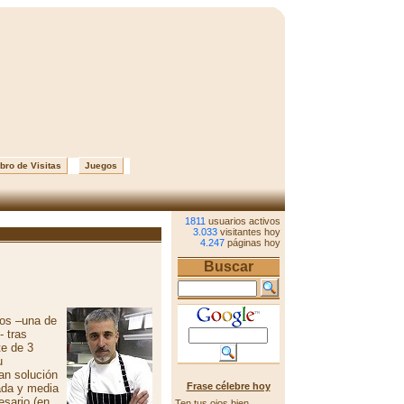
bro de Visitas
Juegos
1811
usuarios activos
3.033
visitantes hoy
4.247
páginas hoy
Buscar
os –una de
- tras
te de 3
u
an solución
Frase célebre hoy
ada y media
esario (en
Ten tus ojos bien