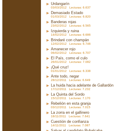
Urdangarín
03/03/2012 Lecturas: 6.637
Demasiado Estado
01/03/2012 Lecturas: 6.820
Banderas rojas
23/02/2012 Lecturas: 6.565
Izquierda y ruina
14/02/2012 Lecturas: 6.686
Brindaré con champán
12/02/2012 Lecturas: 6.746
Amanecer rojo
06/02/2012 Lecturas: 6.707
El País, como el culo
26/01/2012 Lecturas: 7.082
¡Qué cruz!
01/01/2012 Lecturas: 6.338
Ante todo, negar
28/12/2011 Lecturas: 6.649
La huida hacia adelante de Gallardón
17/12/2011 Lecturas: 7.232
La Quinta del Sordo
15/12/2011 Lecturas: 7.170
Rebelión en esta granja
03/12/2011 Lecturas: 7.015
La zorra en el gallinero
18/11/2011 Lecturas: 7.641
Cuestión de confianza
14/11/2011 Lecturas: 7.087
Salvar al candidato Rubalcaba