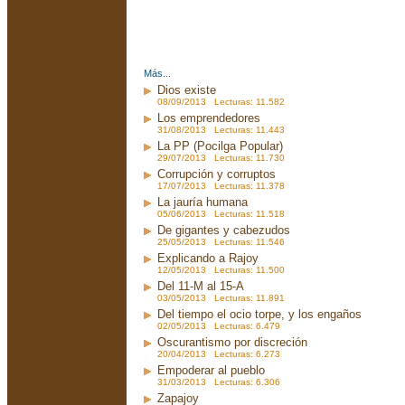
Más...
Dios existe
08/09/2013 Lecturas: 11.582
Los emprendedores
31/08/2013 Lecturas: 11.443
La PP (Pocilga Popular)
29/07/2013 Lecturas: 11.730
Corrupción y corruptos
17/07/2013 Lecturas: 11.378
La jauría humana
05/06/2013 Lecturas: 11.518
De gigantes y cabezudos
25/05/2013 Lecturas: 11.546
Explicando a Rajoy
12/05/2013 Lecturas: 11.500
Del 11-M al 15-A
03/05/2013 Lecturas: 11.891
Del tiempo el ocio torpe, y los engaños
02/05/2013 Lecturas: 6.479
Oscurantismo por discreción
20/04/2013 Lecturas: 6.273
Empoderar al pueblo
31/03/2013 Lecturas: 6.306
Zapajoy