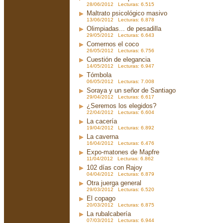
28/06/2012 Lecturas: 6.515
Maltrato psicológico masivo
13/06/2012 Lecturas: 6.878
Olimpiadas... de pesadilla
29/05/2012 Lecturas: 6.643
Comernos el coco
26/05/2012 Lecturas: 6.756
Cuestión de elegancia
14/05/2012 Lecturas: 6.947
Tómbola
06/05/2012 Lecturas: 7.008
Soraya y un señor de Santiago
29/04/2012 Lecturas: 6.617
¿Seremos los elegidos?
22/04/2012 Lecturas: 6.604
La cacería
19/04/2012 Lecturas: 6.892
La caverna
16/04/2012 Lecturas: 6.476
Expo-matones de Mapfre
11/04/2012 Lecturas: 6.862
102 días con Rajoy
04/04/2012 Lecturas: 6.879
Otra juerga general
29/03/2012 Lecturas: 6.520
El copago
20/03/2012 Lecturas: 6.875
La rubalcabería
07/03/2012 Lecturas: 6.944