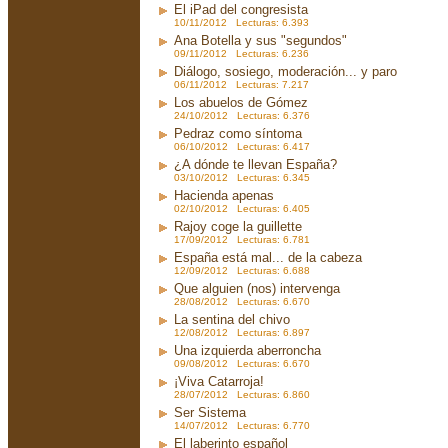
El iPad del congresista
10/11/2012 Lecturas: 6.393
Ana Botella y sus "segundos"
09/11/2012 Lecturas: 6.236
Diálogo, sosiego, moderación... y paro
06/11/2012 Lecturas: 7.217
Los abuelos de Gómez
24/10/2012 Lecturas: 6.376
Pedraz como síntoma
06/10/2012 Lecturas: 6.417
¿A dónde te llevan España?
03/10/2012 Lecturas: 6.345
Hacienda apenas
02/10/2012 Lecturas: 6.405
Rajoy coge la guillette
17/09/2012 Lecturas: 6.781
España está mal... de la cabeza
12/09/2012 Lecturas: 6.688
Que alguien (nos) intervenga
28/08/2012 Lecturas: 6.670
La sentina del chivo
12/08/2012 Lecturas: 6.897
Una izquierda aberroncha
09/08/2012 Lecturas: 6.670
¡Viva Catarroja!
28/07/2012 Lecturas: 6.860
Ser Sistema
14/07/2012 Lecturas: 6.770
El laberinto español