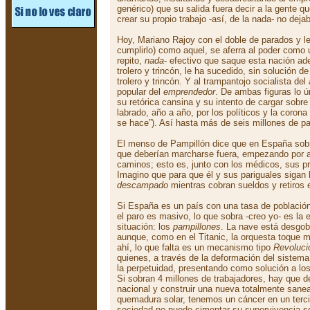
genérico) que su salida fuera decir a la gente q
crear su propio trabajo -así, de la nada- no deja
Hoy, Mariano Rajoy con el doble de parados y le
cumplirlo) como aquel, se aferra al poder como 
repito,
nada
- efectivo que saque esta nación ade
trolero y trincón, le ha sucedido, sin solución d
trolero y trincón. Y al trampantojo socialista del
popular del
emprendedor
. De ambas figuras lo 
su retórica cansina y su intento de cargar sobre
labrado, año a año, por los políticos y la corona
se hace”). Así hasta más de seis millones de p
El menso de Pampillón dice que en España sobr
que deberían marcharse fuera, empezando por ar
caminos; esto es, junto con los médicos, sus p
Imagino que para que él y sus pariguales siga
descampado
mientras cobran sueldos y retiros 
Si España es un país con una tasa de población
el paro es masivo, lo que sobra -creo yo- es la 
situación: los
pampillones
. La nave está desgob
aunque, como en el Titanic, la orquesta toque mi
ahí, lo que falta es un mecanismo tipo
Revoluci
quienes, a través de la deformación del sistema
la perpetuidad, presentando como solución a lo
Si sobran 4 millones de trabajadores, hay que de
nacional y construir una nueva totalmente san
quemadura solar, tenemos un cáncer en un terci
sociedad no puede cimentar su supervivencia so