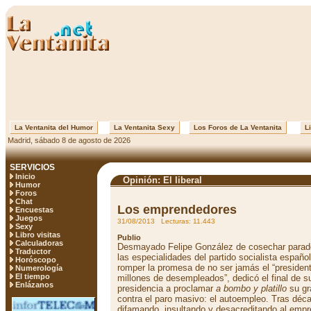
La Ventanita del Humor
La Ventanita Sexy
Los Foros de La Ventanita
Li
Madrid, sábado 8 de agosto de 2026
SERVICIOS
Inicio
Opinión: El liberal
Humor
Foros
Chat
Los emprendedores
Encuestas
Juegos
31/08/2013 Lecturas: 11.443
Sexy
Libro visitas
Publio
Calculadoras
Desmayado Felipe González de cosechar parad
Traductor
las especialidades del partido socialista español
Horóscopo
romper la promesa de no ser jamás el “presiden
Numerología
El tiempo
millones de desempleados”, dedicó el final de s
Enlázanos
presidencia a proclamar
a bombo y platillo
su gr
contra el paro masivo: el autoempleo. Tras déc
difamando, insultando y desacreditando al empr