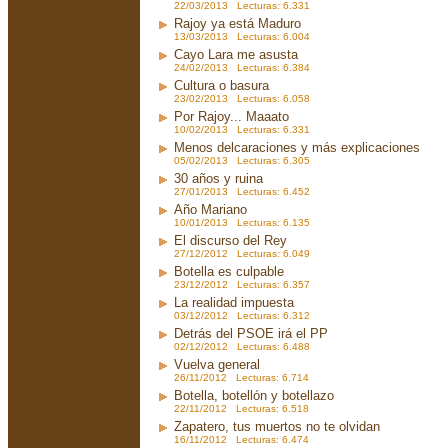
22/03/2013 Lecturas: 6.331
Rajoy ya está Maduro
13/03/2013 Lecturas: 6.004
Cayo Lara me asusta
24/02/2013 Lecturas: 6.384
Cultura o basura
23/02/2013 Lecturas: 6.058
Por Rajoy... Maaato
10/02/2013 Lecturas: 6.331
Menos delcaraciones y más explicaciones
05/02/2013 Lecturas: 6.305
30 años y ruina
27/01/2013 Lecturas: 6.452
Año Mariano
10/01/2013 Lecturas: 6.135
El discurso del Rey
27/12/2012 Lecturas: 6.049
Botella es culpable
23/12/2012 Lecturas: 6.357
La realidad impuesta
03/12/2012 Lecturas: 6.312
Detrás del PSOE irá el PP
02/12/2012 Lecturas: 6.488
Vuelva general
26/11/2012 Lecturas: 6.714
Botella, botellón y botellazo
22/11/2012 Lecturas: 6.518
Zapatero, tus muertos no te olvidan
16/11/2012 Lecturas: 6.474