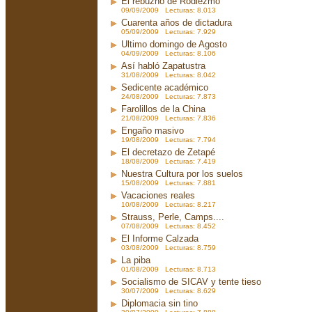
El rebuzno de Rodiezmo
09/09/2009 Lecturas: 8.013
Cuarenta años de dictadura
05/09/2009 Lecturas: 7.929
Ultimo domingo de Agosto
04/09/2009 Lecturas: 8.106
Así habló Zapatustra
31/08/2009 Lecturas: 8.042
Sedicente académico
24/08/2009 Lecturas: 7.873
Farolillos de la China
21/08/2009 Lecturas: 7.836
Engaño masivo
19/08/2009 Lecturas: 7.794
El decretazo de Zetapé
18/08/2009 Lecturas: 7.419
Nuestra Cultura por los suelos
15/08/2009 Lecturas: 7.881
Vacaciones reales
10/08/2009 Lecturas: 8.217
Strauss, Perle, Camps....
07/08/2009 Lecturas: 8.452
El Informe Calzada
03/08/2009 Lecturas: 8.759
La piba
01/08/2009 Lecturas: 8.713
Socialismo de SICAV y tente tieso
30/07/2009 Lecturas: 8.629
Diplomacia sin tino