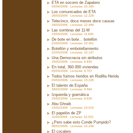
ETA en socorro de Zapatero
03/04/2006 Lecturas: 10.185
Los comunicados de ETA
28/03/2006 Lecturas: 12.228
Telecinco, doce meses doce causas
28/03/2006 Lecturas: 12.489
Las sombras del 11-M
23/03/2006 Lecturas: 11.630
De bote en bote... botellón
22/03/2006 Lecturas: 10.361
Botellón y embotellamiento
22/03/2006 Lecturas: 10.137
Una Democracia sin atributos
19/03/2006 Lecturas: 9.840
En total, 360.000 viviendas
05/03/2006 Lecturas: 9.707
Todos fuimos heridos en Rodilla Herida
03/03/2006 Lecturas: 15.226
El talento de España
28/02/2006 Lecturas: 9.564
Izquierda y gramática
25/02/2006 Lecturas: 9.630
Abu Ghraib
23/02/2006 Lecturas: 10.015
El papelón de ZP
11/02/2006 Lecturas: 10.522
¿Pero sabe esto Conde Pumpido?
08/02/2006 Lecturas: 10.238
El cocalero