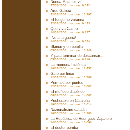
Nunca Mais los vi
27/08/2006 Lecturas: 9.642
Arde Galicia
22/08/2006 Lecturas: 10.297
El fuego no veranea
22/08/2006 Lecturas: 9.433
Que viva Castro
14/08/2006 Lecturas: 9.837
¡No a la guerra!
14/08/2006 Lecturas: 9.694
Blanco y en botella
05/08/2006 Lecturas: 10.249
Y para terminar de descansar...
05/08/2006 Lecturas: 9.316
La memoria histérica
16/07/2006 Lecturas: 12.457
Gato por lince
12/07/2006 Lecturas: 10.709
Permiso por puntos
12/07/2006 Lecturas: 10.083
El muñeco diabólico
06/07/2006 Lecturas: 14.007
Pucherazo en Cataluña
19/06/2006 Lecturas: 10.014
Nazionalismo catalán
16/06/2006 Lecturas: 10.380
La República de Rodríguez Zapatero
14/06/2006 Lecturas: 10.096
El doctor-bomba