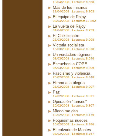
13/04/2008 Lecturas: 8.658
Más de los mismos
13/04/2008 Lecturas: 9.303
El equipo de Rajoy
03/04/2008 Lecturas: 10.802
La vuelta de Rajoy
01/04/2008 Lecturas: 8.253
El Chikilicuatre
27/03/2008 Lecturas: 9.998
Victoria socialista
16/03/2008 Lecturas: 8.878
Un verdadero régimen
08/03/2008 Lecturas: 8.546
Escuchen la COPE
06/03/2008 Lecturas: 9.399
Fascismo y violencia
26/02/2008 Lecturas: 8.448
Himno a la alegría
23/02/2008 Lecturas: 9.997
Paz
19/02/2008 Lecturas: 8.871
Operación "fariseo"
15/02/2008 Lecturas: 9.867
Miedo me dan
12/02/2008 Lecturas: 9.179
Poquísimas nueces
10/02/2008 Lecturas: 8.386
El calvario de Montes
03/02/2008 Lecturas: 8.767