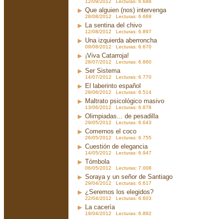
12/09/2012 Lecturas: 6.688
Que alguien (nos) intervenga
28/08/2012 Lecturas: 6.669
La sentina del chivo
12/08/2012 Lecturas: 6.897
Una izquierda aberroncha
09/08/2012 Lecturas: 6.670
¡Viva Catarroja!
28/07/2012 Lecturas: 6.860
Ser Sistema
14/07/2012 Lecturas: 6.770
El laberinto español
28/06/2012 Lecturas: 6.514
Maltrato psicológico masivo
13/06/2012 Lecturas: 6.878
Olimpiadas... de pesadilla
29/05/2012 Lecturas: 6.643
Comernos el coco
26/05/2012 Lecturas: 6.755
Cuestión de elegancia
14/05/2012 Lecturas: 6.947
Tómbola
06/05/2012 Lecturas: 7.008
Soraya y un señor de Santiago
29/04/2012 Lecturas: 6.617
¿Seremos los elegidos?
22/04/2012 Lecturas: 6.603
La cacería
19/04/2012 Lecturas: 6.892