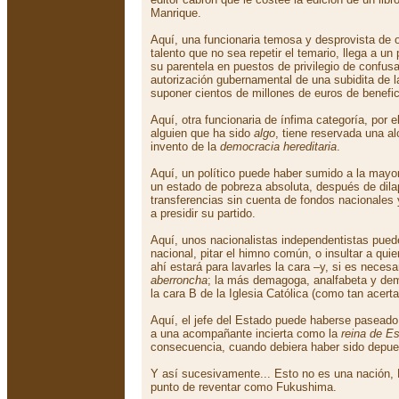
Manrique.
Aquí, una funcionaria temosa y desprovista de o
talento que no sea repetir el temario, llega a un
su parentela en puestos de privilegio de confusa
autorización gubernamental de una subidita de l
suponer cientos de millones de euros de benefic
Aquí, otra funcionaria de ínfima categoría, por 
alguien que ha sido
algo
, tiene reservada una al
invento de la
democracia hereditaria
.
Aquí, un político puede haber sumido a la mayo
un estado de pobreza absoluta, después de dilap
transferencias sin cuenta de fondos nacionales 
a presidir su partido.
Aquí, unos nacionalistas independentistas pue
nacional, pitar el himno común, o insultar a qui
ahí estará para lavarles la cara –y, si es necesar
aberroncha
; la más demagoga, analfabeta y de
la cara B de la Iglesia Católica (como tan acer
Aquí, el jefe del Estado puede haberse paseado
a una acompañante incierta como la
reina de E
consecuencia, cuando debiera haber sido depue
Y así sucesivamente... Esto no es una nación,
punto de reventar como Fukushima.