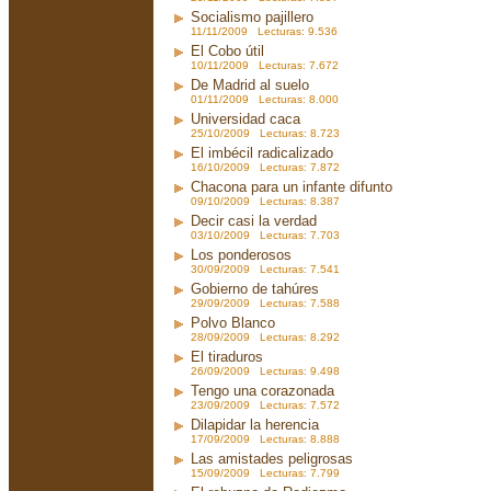
Socialismo pajillero
11/11/2009 Lecturas: 9.536
El Cobo útil
10/11/2009 Lecturas: 7.672
De Madrid al suelo
01/11/2009 Lecturas: 8.000
Universidad caca
25/10/2009 Lecturas: 8.723
El imbécil radicalizado
16/10/2009 Lecturas: 7.872
Chacona para un infante difunto
09/10/2009 Lecturas: 8.387
Decir casi la verdad
03/10/2009 Lecturas: 7.703
Los ponderosos
30/09/2009 Lecturas: 7.541
Gobierno de tahúres
29/09/2009 Lecturas: 7.588
Polvo Blanco
28/09/2009 Lecturas: 8.292
El tiraduros
26/09/2009 Lecturas: 9.498
Tengo una corazonada
23/09/2009 Lecturas: 7.572
Dilapidar la herencia
17/09/2009 Lecturas: 8.888
Las amistades peligrosas
15/09/2009 Lecturas: 7.799