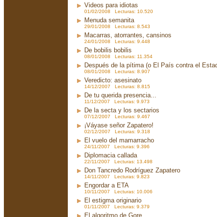
Videos para idiotas
01/02/2008 Lecturas: 10.520
Menuda semanita
29/01/2008 Lecturas: 8.543
Macarras, atorrantes, cansinos
24/01/2008 Lecturas: 9.448
De bobilis bobilis
08/01/2008 Lecturas: 11.354
Después de la pítima (o El País contra el Est
08/01/2008 Lecturas: 8.907
Veredicto: asesinato
14/12/2007 Lecturas: 8.815
De tu querida presencia...
11/12/2007 Lecturas: 9.973
De la secta y los sectarios
07/12/2007 Lecturas: 9.467
¡Váyase señor Zapatero!
02/12/2007 Lecturas: 9.318
El vuelo del mamarracho
24/11/2007 Lecturas: 9.396
Diplomacia callada
22/11/2007 Lecturas: 13.498
Don Tancredo Rodríguez Zapatero
14/11/2007 Lecturas: 9.823
Engordar a ETA
10/11/2007 Lecturas: 10.006
El estigma originario
01/11/2007 Lecturas: 9.379
El algoritmo de Gore