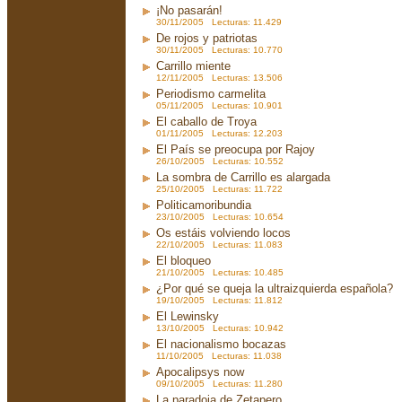
¡No pasarán!
30/11/2005 Lecturas: 11.429
De rojos y patriotas
30/11/2005 Lecturas: 10.770
Carrillo miente
12/11/2005 Lecturas: 13.506
Periodismo carmelita
05/11/2005 Lecturas: 10.901
El caballo de Troya
01/11/2005 Lecturas: 12.203
El País se preocupa por Rajoy
26/10/2005 Lecturas: 10.552
La sombra de Carrillo es alargada
25/10/2005 Lecturas: 11.722
Politicamoribundia
23/10/2005 Lecturas: 10.654
Os estáis volviendo locos
22/10/2005 Lecturas: 11.083
El bloqueo
21/10/2005 Lecturas: 10.485
¿Por qué se queja la ultraizquierda española?
19/10/2005 Lecturas: 11.812
El Lewinsky
13/10/2005 Lecturas: 10.942
El nacionalismo bocazas
11/10/2005 Lecturas: 11.038
Apocalipsys now
09/10/2005 Lecturas: 11.280
La paradoja de Zetapero