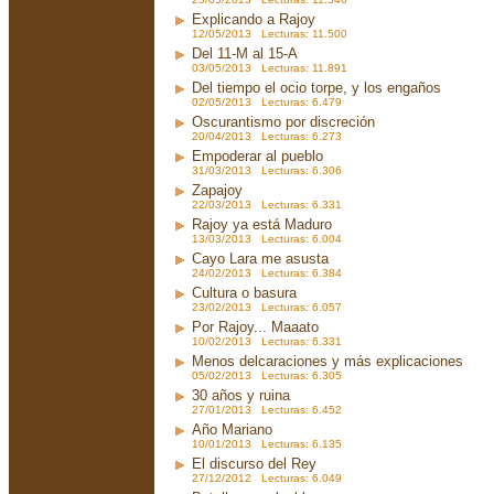
Explicando a Rajoy
12/05/2013 Lecturas: 11.500
Del 11-M al 15-A
03/05/2013 Lecturas: 11.891
Del tiempo el ocio torpe, y los engaños
02/05/2013 Lecturas: 6.479
Oscurantismo por discreción
20/04/2013 Lecturas: 6.273
Empoderar al pueblo
31/03/2013 Lecturas: 6.306
Zapajoy
22/03/2013 Lecturas: 6.331
Rajoy ya está Maduro
13/03/2013 Lecturas: 6.004
Cayo Lara me asusta
24/02/2013 Lecturas: 6.384
Cultura o basura
23/02/2013 Lecturas: 6.057
Por Rajoy... Maaato
10/02/2013 Lecturas: 6.331
Menos delcaraciones y más explicaciones
05/02/2013 Lecturas: 6.305
30 años y ruina
27/01/2013 Lecturas: 6.452
Año Mariano
10/01/2013 Lecturas: 6.135
El discurso del Rey
27/12/2012 Lecturas: 6.049