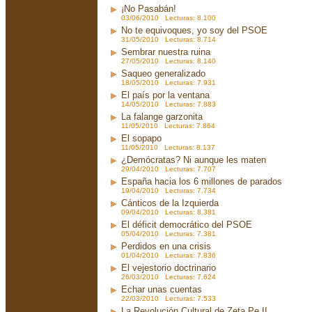
¡No Pasabán!
03/06/2010 Lecturas: 8.100
No te equivoques, yo soy del PSOE
31/05/2010 Lecturas: 8.714
Sembrar nuestra ruina
27/05/2010 Lecturas: 8.140
Saqueo generalizado
18/05/2010 Lecturas: 7.931
El país por la ventana
14/05/2010 Lecturas: 7.883
La falange garzonita
11/05/2010 Lecturas: 7.864
El sopapo
11/05/2010 Lecturas: 8.137
¿Demócratas? Ni aunque les maten
29/04/2010 Lecturas: 7.707
España hacia los 6 millones de parados
19/04/2010 Lecturas: 7.734
Cánticos de la Izquierda
09/04/2010 Lecturas: 8.381
El déficit democrático del PSOE
05/04/2010 Lecturas: 7.381
Perdidos en una crisis
01/04/2010 Lecturas: 7.836
El vejestorio doctrinario
26/03/2010 Lecturas: 7.624
Echar unas cuentas
22/03/2010 Lecturas: 7.533
La Revolución Cultural de Zeta Pe II