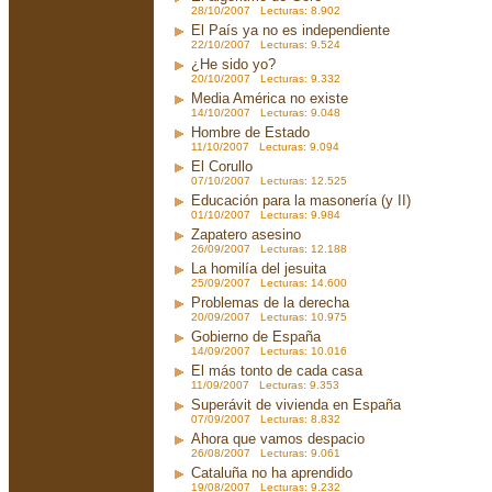
28/10/2007 Lecturas: 8.902
El País ya no es independiente
22/10/2007 Lecturas: 9.524
¿He sido yo?
20/10/2007 Lecturas: 9.332
Media América no existe
14/10/2007 Lecturas: 9.048
Hombre de Estado
11/10/2007 Lecturas: 9.094
El Corullo
07/10/2007 Lecturas: 12.525
Educación para la masonería (y II)
01/10/2007 Lecturas: 9.984
Zapatero asesino
26/09/2007 Lecturas: 12.188
La homilía del jesuita
25/09/2007 Lecturas: 14.600
Problemas de la derecha
20/09/2007 Lecturas: 10.975
Gobierno de España
14/09/2007 Lecturas: 10.016
El más tonto de cada casa
11/09/2007 Lecturas: 9.353
Superávit de vivienda en España
07/09/2007 Lecturas: 8.832
Ahora que vamos despacio
26/08/2007 Lecturas: 9.061
Cataluña no ha aprendido
19/08/2007 Lecturas: 9.232