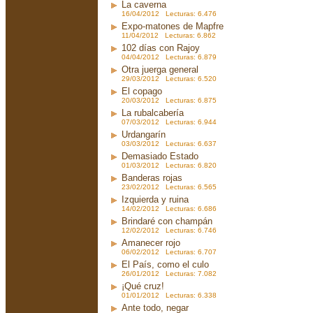
La caverna
16/04/2012 Lecturas: 6.476
Expo-matones de Mapfre
11/04/2012 Lecturas: 6.862
102 días con Rajoy
04/04/2012 Lecturas: 6.879
Otra juerga general
29/03/2012 Lecturas: 6.520
El copago
20/03/2012 Lecturas: 6.875
La rubalcabería
07/03/2012 Lecturas: 6.944
Urdangarín
03/03/2012 Lecturas: 6.637
Demasiado Estado
01/03/2012 Lecturas: 6.820
Banderas rojas
23/02/2012 Lecturas: 6.565
Izquierda y ruina
14/02/2012 Lecturas: 6.686
Brindaré con champán
12/02/2012 Lecturas: 6.746
Amanecer rojo
06/02/2012 Lecturas: 6.707
El País, como el culo
26/01/2012 Lecturas: 7.082
¡Qué cruz!
01/01/2012 Lecturas: 6.338
Ante todo, negar