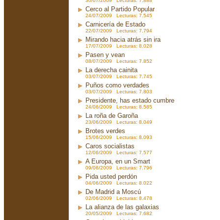
30/07/2009 Lecturas: 7.888
Cerco al Partido Popular
24/07/2009 Lecturas: 7.545
Carnicería de Estado
22/07/2009 Lecturas: 7.794
Mirando hacia atrás sin ira
17/07/2009 Lecturas: 8.028
Pasen y vean
08/07/2009 Lecturas: 7.852
La derecha cainita
03/07/2009 Lecturas: 7.745
Puños como verdades
03/07/2009 Lecturas: 7.803
Presidente, has estado cumbre
24/06/2009 Lecturas: 8.585
La roña de Garoña
23/06/2009 Lecturas: 8.049
Brotes verdes
15/06/2009 Lecturas: 8.093
Caros socialistas
12/06/2009 Lecturas: 7.577
A Europa, en un Smart
09/06/2009 Lecturas: 7.796
Pida usted perdón
04/06/2009 Lecturas: 8.022
De Madrid a Moscú
02/06/2009 Lecturas: 8.478
La alianza de las galaxias
20/05/2009 Lecturas: 7.682