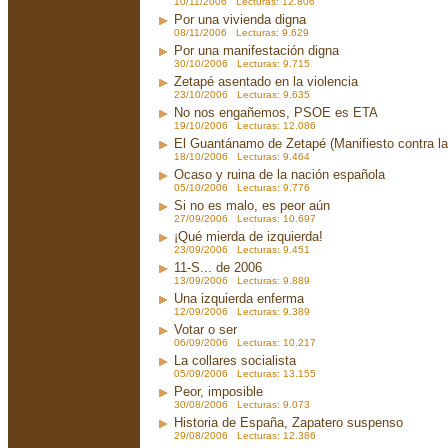
10/11/2006 Lecturas: 12.806
Por una vivienda digna
08/11/2006 Lecturas: 9.629
Por una manifestación digna
30/10/2006 Lecturas: 9.715
Zetapé asentado en la violencia
23/10/2006 Lecturas: 9.635
No nos engañemos, PSOE es ETA
19/10/2006 Lecturas: 12.086
El Guantánamo de Zetapé (Manifiesto contra la 
18/10/2006 Lecturas: 9.464
Ocaso y ruina de la nación española
05/10/2006 Lecturas: 9.776
Si no es malo, es peor aún
27/09/2006 Lecturas: 10.697
¡Qué mierda de izquierda!
23/09/2006 Lecturas: 9.451
11-S... de 2006
13/09/2006 Lecturas: 9.889
Una izquierda enferma
12/09/2006 Lecturas: 9.389
Votar o ser
06/09/2006 Lecturas: 10.217
La collares socialista
05/09/2006 Lecturas: 13.155
Peor, imposible
30/08/2006 Lecturas: 9.073
Historia de España, Zapatero suspenso
29/08/2006 Lecturas: 12.386