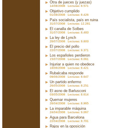
Otra de jueces (y juezas)
14/08/2008 Lecturas: 8.571
Objetivo cumplido
01/08/2008 Lecturas: 8.426
País socialista, país en ruina
31/07/2008 Lecturas: 12.281
El canalla de Solbes
31/07/2008 Lecturas: 8.483
La ley de Lynch
26/07/2008 Lecturas: 9.603
El precio del pollo
22/07/2008 Lecturas: 9.371
Los españoles perdieron
15/07/2008 Lecturas: 8.061
Injuriar a quien no obedece
18/06/2008 Lecturas: 8.421
Rubalcaba responde
09/06/2008 Lecturas: 8.647
Un partido enfermo
26/05/2008 Lecturas: 8.251
El asno de Barlusconi
03/05/2008 Lecturas: 8.614
Quemar mujeres
26/04/2008 Lecturas: 8.965
La imparable máquina
24/04/2008 Lecturas: 9.067
Agua para Barcelona
22/04/2008 Lecturas: 8.701
Rajoy en la oposición