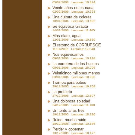
05/02/2006 Lecturas: 10.824
Veinte años no es nada
02/02/2006 Lecturas: 10.553
Una cultura de colores
18/01/2006 Lecturas: 13.692
Se equivoca Girauta
14/01/2006 Lecturas: 11.405
Más claro, agua
12/01/2006 Lecturas: 10.859
El retorno de CORRUPSOE
11/01/2006 Lecturas: 12.040
Nos equivocamos
09/01/2006 Lecturas: 10.998
La carretera de los huesos
05/01/2006 Lecturas: 25.206
Veinticinco millones menos
03/01/2006 Lecturas: 10.920
Trampa para bobos
29/12/2005 Lecturas: 19.768
La profecía
27/12/2005 Lecturas: 12.897
Una dolorosa soledad
24/12/2005 Lecturas: 11.100
Un tonto a las tres
19/12/2005 Lecturas: 18.336
Ruido, mucho ruido
18/12/2005 Lecturas: 10.585
Perder y gobernar
13/12/2005 Lecturas: 10.477