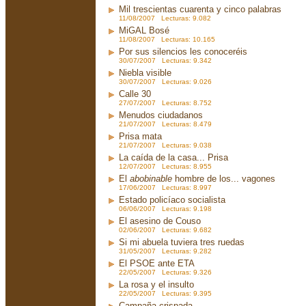
Mil trescientas cuarenta y cinco palabras
11/08/2007 Lecturas: 9.082
MiGAL Bosé
11/08/2007 Lecturas: 10.165
Por sus silencios les conoceréis
30/07/2007 Lecturas: 9.342
Niebla visible
30/07/2007 Lecturas: 9.026
Calle 30
27/07/2007 Lecturas: 8.752
Menudos ciudadanos
21/07/2007 Lecturas: 8.479
Prisa mata
21/07/2007 Lecturas: 9.038
La caída de la casa... Prisa
12/07/2007 Lecturas: 8.955
El
abobinable
hombre de los... vagones
17/06/2007 Lecturas: 8.997
Estado policíaco socialista
06/06/2007 Lecturas: 9.198
El asesino de Couso
02/06/2007 Lecturas: 9.682
Si mi abuela tuviera tres ruedas
31/05/2007 Lecturas: 9.282
El PSOE ante ETA
22/05/2007 Lecturas: 9.326
La rosa y el insulto
22/05/2007 Lecturas: 9.395
Campaña crispada