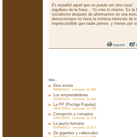
Es español aquel que no puede ser otra cosa”
,
orgulloso de la frase... Yo creo lo mismo. Es l
socialismo después de
ahormarnos
en una estr
democristiano
no tiene la mínima intención de to
imprescindible que nadie piense, y menos por s
Imprimir
E
Más...
Dios existe
08/09/2013 Lecturas: 11.582
Los emprendedores
31/08/2013 Lecturas: 11.442
La PP (Pocilga Popular)
29/07/2013 Lecturas: 11.730
Corrupción y corruptos
17/07/2013 Lecturas: 11.378
La jauría humana
05/06/2013 Lecturas: 11.517
De gigantes y cabezudos
25/05/2013 Lecturas: 11.546