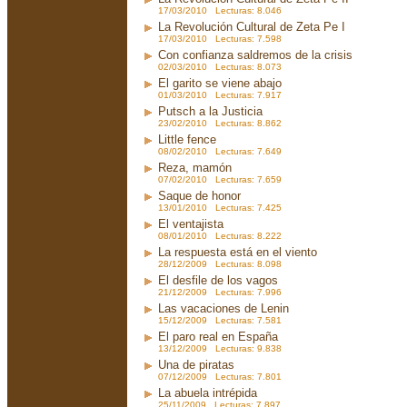
17/03/2010 Lecturas: 8.046
La Revolución Cultural de Zeta Pe I
17/03/2010 Lecturas: 7.598
Con confianza saldremos de la crisis
02/03/2010 Lecturas: 8.073
El garito se viene abajo
01/03/2010 Lecturas: 7.917
Putsch a la Justicia
23/02/2010 Lecturas: 8.862
Little fence
08/02/2010 Lecturas: 7.649
Reza, mamón
07/02/2010 Lecturas: 7.659
Saque de honor
13/01/2010 Lecturas: 7.425
El ventajista
08/01/2010 Lecturas: 8.222
La respuesta está en el viento
28/12/2009 Lecturas: 8.098
El desfile de los vagos
21/12/2009 Lecturas: 7.996
Las vacaciones de Lenin
15/12/2009 Lecturas: 7.581
El paro real en España
13/12/2009 Lecturas: 9.838
Una de piratas
07/12/2009 Lecturas: 7.801
La abuela intrépida
25/11/2009 Lecturas: 7.897