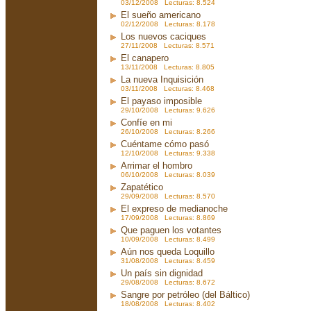
03/12/2008 Lecturas: 8.524
El sueño americano
02/12/2008 Lecturas: 8.178
Los nuevos caciques
27/11/2008 Lecturas: 8.571
El canapero
13/11/2008 Lecturas: 8.805
La nueva Inquisición
03/11/2008 Lecturas: 8.468
El payaso imposible
29/10/2008 Lecturas: 9.626
Confíe en mi
26/10/2008 Lecturas: 8.266
Cuéntame cómo pasó
12/10/2008 Lecturas: 9.338
Arrimar el hombro
06/10/2008 Lecturas: 8.039
Zapatético
29/09/2008 Lecturas: 8.570
El expreso de medianoche
17/09/2008 Lecturas: 8.869
Que paguen los votantes
10/09/2008 Lecturas: 8.499
Aún nos queda Loquillo
31/08/2008 Lecturas: 8.459
Un país sin dignidad
29/08/2008 Lecturas: 8.672
Sangre por petróleo (del Báltico)
18/08/2008 Lecturas: 8.402