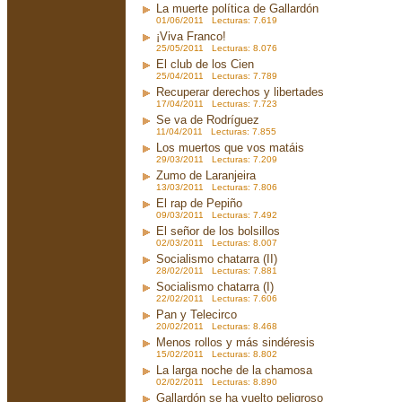
La muerte política de Gallardón
01/06/2011 Lecturas: 7.619
¡Viva Franco!
25/05/2011 Lecturas: 8.076
El club de los Cien
25/04/2011 Lecturas: 7.789
Recuperar derechos y libertades
17/04/2011 Lecturas: 7.723
Se va de Rodríguez
11/04/2011 Lecturas: 7.855
Los muertos que vos matáis
29/03/2011 Lecturas: 7.209
Zumo de Laranjeira
13/03/2011 Lecturas: 7.806
El rap de Pepiño
09/03/2011 Lecturas: 7.492
El señor de los bolsillos
02/03/2011 Lecturas: 8.007
Socialismo chatarra (II)
28/02/2011 Lecturas: 7.881
Socialismo chatarra (I)
22/02/2011 Lecturas: 7.606
Pan y Telecirco
20/02/2011 Lecturas: 8.468
Menos rollos y más sindéresis
15/02/2011 Lecturas: 8.802
La larga noche de la chamosa
02/02/2011 Lecturas: 8.890
Gallardón se ha vuelto peligroso