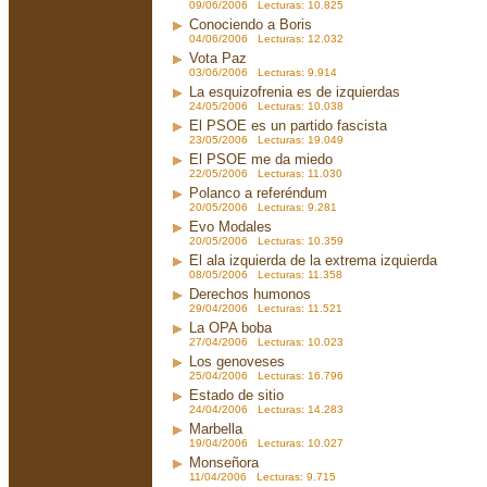
09/06/2006 Lecturas: 10.825
Conociendo a Boris
04/06/2006 Lecturas: 12.032
Vota Paz
03/06/2006 Lecturas: 9.914
La esquizofrenia es de izquierdas
24/05/2006 Lecturas: 10.038
El PSOE es un partido fascista
23/05/2006 Lecturas: 19.049
El PSOE me da miedo
22/05/2006 Lecturas: 11.030
Polanco a referéndum
20/05/2006 Lecturas: 9.281
Evo Modales
20/05/2006 Lecturas: 10.359
El ala izquierda de la extrema izquierda
08/05/2006 Lecturas: 11.358
Derechos humonos
29/04/2006 Lecturas: 11.521
La OPA boba
27/04/2006 Lecturas: 10.023
Los genoveses
25/04/2006 Lecturas: 16.796
Estado de sitio
24/04/2006 Lecturas: 14.283
Marbella
19/04/2006 Lecturas: 10.027
Monseñora
11/04/2006 Lecturas: 9.715