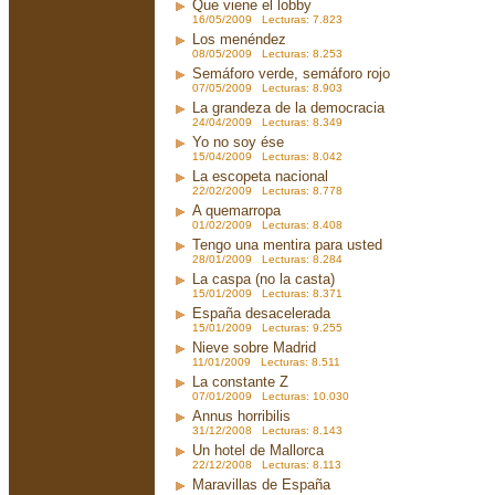
Que viene el lobby
16/05/2009 Lecturas: 7.823
Los menéndez
08/05/2009 Lecturas: 8.253
Semáforo verde, semáforo rojo
07/05/2009 Lecturas: 8.903
La grandeza de la democracia
24/04/2009 Lecturas: 8.349
Yo no soy ése
15/04/2009 Lecturas: 8.042
La escopeta nacional
22/02/2009 Lecturas: 8.778
A quemarropa
01/02/2009 Lecturas: 8.408
Tengo una mentira para usted
28/01/2009 Lecturas: 8.284
La caspa (no la casta)
15/01/2009 Lecturas: 8.371
España desacelerada
15/01/2009 Lecturas: 9.255
Nieve sobre Madrid
11/01/2009 Lecturas: 8.511
La constante Z
07/01/2009 Lecturas: 10.030
Annus horribilis
31/12/2008 Lecturas: 8.143
Un hotel de Mallorca
22/12/2008 Lecturas: 8.113
Maravillas de España