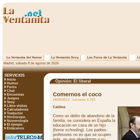
La Ventanita del Humor
La Ventanita Sexy
Los Foros de La Ventanita
Li
Madrid, sábado 8 de agosto de 2026
SERVICIOS
Inicio
Opinión: El liberal
Humor
Foros
Chat
Comernos el coco
Encuestas
Juegos
26/05/2012 Lecturas: 6.755
Sexy
Libro visitas
Catilina
Calculadoras
Traductor
Como un delito de
abandono de la
Horóscopo
familia
, se considera en España la
Numerología
El tiempo
educación en casa de un hijo
Enlázanos
(
home schooling
). Los padres-
profesores no es que se ocupen
más, es que abandonan a su