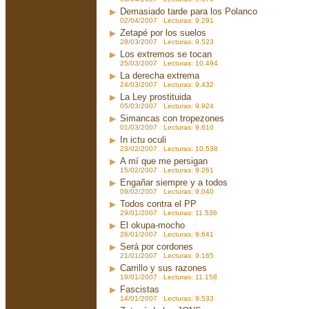
Demasiado tarde para los Polanco
02/04/2007 Lecturas: 9.291
Zetapé por los suelos
28/03/2007 Lecturas: 9.523
Los extremos se tocan
25/03/2007 Lecturas: 10.494
La derecha extrema
24/03/2007 Lecturas: 9.432
La Ley prostituida
05/03/2007 Lecturas: 9.924
Simancas con tropezones
01/03/2007 Lecturas: 9.610
In ictu oculi
23/02/2007 Lecturas: 10.538
A mí que me persigan
15/02/2007 Lecturas: 9.261
Engañar siempre y a todos
09/02/2007 Lecturas: 9.040
Todos contra el PP
29/01/2007 Lecturas: 11.536
El okupa-mocho
26/01/2007 Lecturas: 9.641
Será por cordones
21/01/2007 Lecturas: 9.165
Carrillo y sus razones
19/01/2007 Lecturas: 11.158
Fascistas
14/01/2007 Lecturas: 9.533