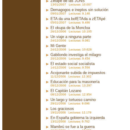
Zetapé de las JONS
13/01/2007 Lecturas: 10.007
Demagogos e ineptos sin solución
09/01/2007 Lecturas: 9.146
ETA da una bofETAda a zETApé
05/01/2007 Lecturas: 9.486
El okupa de la Moncloa
26/12/2006 Lecturas: 10.105
Un viaje a ninguna parte
24/12/2006 Lecturas: 9.081
Mi Gente
24/12/2006 Lecturas: 10.628
Gabilondo investiga el milagro
20/12/2006 Lecturas: 9.454
El estado social socialista
14/12/2006 Lecturas: 9.556
Acojonante subida de impuestos
11/12/2006 Lecturas: 12.302
Educación para la masonería
08/12/2006 Lecturas: 13.297
El Capitán Lozano
08/12/2006 Lecturas: 12.954
Un largo y tortuoso camino
29/11/2006 Lecturas: 9.096
Los graciosos
19/11/2006 Lecturas: 12.179
En España gobierna la izquierda
13/11/2006 Lecturas: 9.762
Mambrú se fue a la guerra