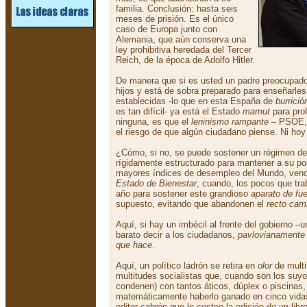
familia. Conclusión: hasta seis
meses de prisión. Es el único
caso de Europa junto con
Alemania, que aún conserva una
ley prohibitiva heredada del Tercer
Reich, de la época de Adolfo Hitler.
De manera que si es usted un padre preocupado
hijos y está de sobra preparado para enseñarles
establecidas -lo que en esta España de
burrició
es tan difícil- ya está el Estado
mamut
para proh
ninguna, es que el
leninismo rampante
– PSOE, 
el riesgo de que algún ciudadano piense. Ni ho
¿Cómo, si no, se puede sostener un régimen d
rígidamente estructurado para mantener a su po
mayores índices de desempleo del Mundo, vend
Estado de Bienestar
, cuando, los pocos que trab
año para sostener este grandioso
aparato de fue
supuesto, evitando que abandonen el
recto cam
Aquí, si hay un imbécil al frente del gobierno –u
barato decir a los ciudadanos,
pavlovianamente
que hace
.
Aquí, un político ladrón se retira en
olor
de multi
multitudes socialistas que, cuando son los suyo
condenen) con tantos áticos, dúplex o piscinas
matemáticamente haberlo ganado en cinco vidas 
editor cabrón que le costee la edición de un libr