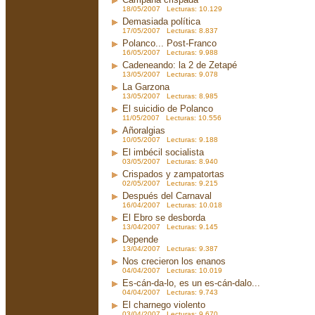
18/05/2007 Lecturas: 10.129
Demasiada política
17/05/2007 Lecturas: 8.837
Polanco... Post-Franco
16/05/2007 Lecturas: 9.988
Cadeneando: la 2 de Zetapé
13/05/2007 Lecturas: 9.078
La Garzona
13/05/2007 Lecturas: 8.985
El suicidio de Polanco
11/05/2007 Lecturas: 10.556
Añoralgias
10/05/2007 Lecturas: 9.188
El imbécil socialista
03/05/2007 Lecturas: 8.940
Crispados y zampatortas
02/05/2007 Lecturas: 9.215
Después del Carnaval
16/04/2007 Lecturas: 10.018
El Ebro se desborda
13/04/2007 Lecturas: 9.145
Depende
13/04/2007 Lecturas: 9.387
Nos crecieron los enanos
04/04/2007 Lecturas: 10.019
Es-cán-da-lo, es un es-cán-dalo...
04/04/2007 Lecturas: 9.743
El charnego violento
03/04/2007 Lecturas: 9.670