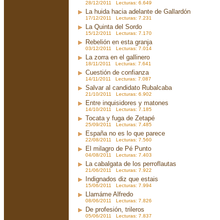
28/12/2011 Lecturas: 6.649
La huida hacia adelante de Gallardón
17/12/2011 Lecturas: 7.231
La Quinta del Sordo
15/12/2011 Lecturas: 7.170
Rebelión en esta granja
03/12/2011 Lecturas: 7.014
La zorra en el gallinero
18/11/2011 Lecturas: 7.641
Cuestión de confianza
14/11/2011 Lecturas: 7.087
Salvar al candidato Rubalcaba
21/10/2011 Lecturas: 6.902
Entre inquisidores y matones
14/10/2011 Lecturas: 7.185
Tocata y fuga de Zetapé
25/09/2011 Lecturas: 7.485
España no es lo que parece
22/08/2011 Lecturas: 7.560
El milagro de Pé Punto
04/08/2011 Lecturas: 7.403
La cabalgata de los perroflautas
21/06/2011 Lecturas: 7.922
Indignados diz que estais
15/06/2011 Lecturas: 7.994
Llamáme Alfredo
08/06/2011 Lecturas: 7.826
De profesión, trileros
05/06/2011 Lecturas: 7.837