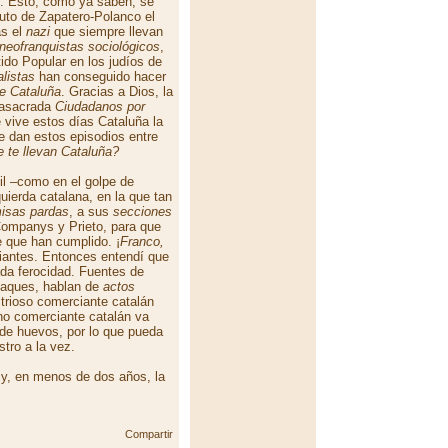
e. Esto, como ya saben, se
atuto de Zapatero-Polanco el
as el
nazi
que siempre llevan
neofranquistas sociológicos
,
rtido Popular en los judíos de
listas
han conseguido hacer
e Cataluña
. Gracias a Dios, la
 masacrada
Ciudadanos por
 vive estos días Cataluña la
se dan estos episodios entre
 te llevan Cataluña?
il –como en el golpe de
quierda catalana, en la que tan
isas pardas
, a sus
secciones
 Companys y Prieto, para que
 que han cumplido. ¡
Franco,
ciantes. Entonces entendí que
ada ferocidad. Fuentes de
ataques, hablan de
actos
strioso comerciante catalán
eno comerciante catalán va
s de huevos, por lo que pueda
stro a la vez.
a y, en menos de dos años, la
Compartir