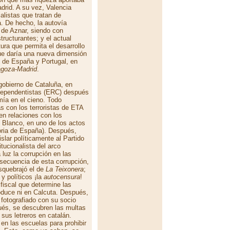
drid. A su vez, Valencia
alistas que tratan de
a. De hecho, la autovía
 de Aznar, siendo con
tructurantes; y el actual
tura que permita el desarrollo
ue daría una nueva dimensión
s de España y Portugal, en
agoza-Madrid
.
 gobierno de Cataluña, en
dependentistas (ERC) después
mía en el cieno. Todo
s con los terroristas de ETA
n relaciones con los
 Blanco, en uno de los actos
toria de España). Después,
slar políticamente al Partido
itucionalista del arco
luz la corrupción en las
secuencia de esta corrupción,
squebrajó el de
La Teixonera
;
y políticos ¡la
autocensura
!
fiscal que determine las
oduce ni en Calcuta. Después,
 fotografiado con su socio
pués, se descubren las multas
sus letreros en catalán.
en las escuelas para prohibir