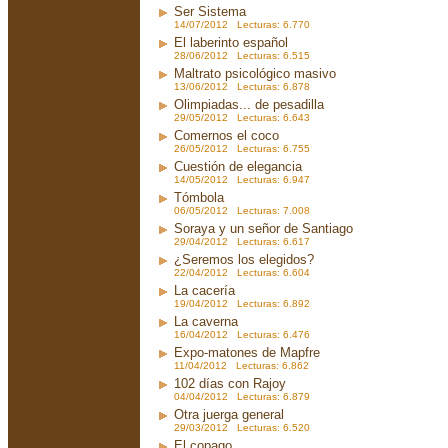
Ser Sistema
14/07/2012 Lecturas: 6.770
El laberinto español
28/06/2012 Lecturas: 6.515
Maltrato psicológico masivo
13/06/2012 Lecturas: 6.878
Olimpiadas... de pesadilla
29/05/2012 Lecturas: 6.643
Comernos el coco
26/05/2012 Lecturas: 6.755
Cuestión de elegancia
14/05/2012 Lecturas: 6.947
Tómbola
06/05/2012 Lecturas: 7.008
Soraya y un señor de Santiago
29/04/2012 Lecturas: 6.617
¿Seremos los elegidos?
22/04/2012 Lecturas: 6.604
La cacería
19/04/2012 Lecturas: 6.892
La caverna
16/04/2012 Lecturas: 6.476
Expo-matones de Mapfre
11/04/2012 Lecturas: 6.862
102 días con Rajoy
04/04/2012 Lecturas: 6.879
Otra juerga general
29/03/2012 Lecturas: 6.520
El copago