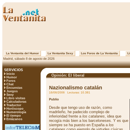
La Ventanita del Humor
La Ventanita Sexy
Los Foros de La Ventanita
Li
Madrid, sábado 8 de agosto de 2026
SERVICIOS
Inicio
Opinión: El liberal
Humor
Foros
Chat
Nazionalismo catalán
Encuestas
Juegos
16/06/2006 Lecturas: 10.381
Sexy
Libro visitas
Publio
Calculadoras
Traductor
Desde que tengo uso de razón, como
Horóscopo
madrileño, he padecido complejo de
Numerología
El tiempo
inferioridad frente a
los catalanes
, idea que
Enlázanos
recogía más bien a los barceloneses. Y es que
siempre se ha puesto en España a
los
catalanes
como ejemplo de virtudes cívicas