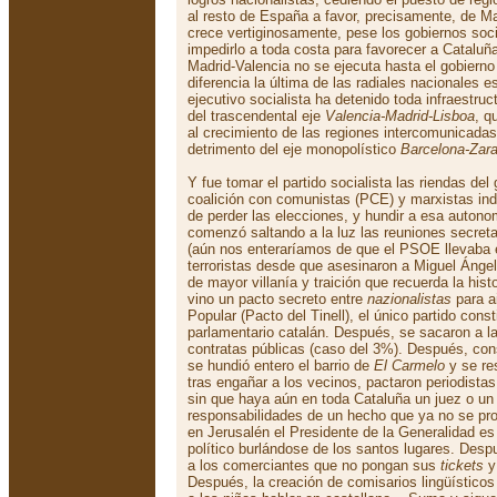
al resto de España a favor, precisamente, de Ma
crece vertiginosamente, pese los gobiernos soci
impedirlo a toda costa para favorecer a Cataluñ
Madrid-Valencia no se ejecuta hasta el gobierno
diferencia la última de las radiales nacionales es
ejecutivo socialista ha detenido toda infraestruc
del trascendental eje
Valencia-Madrid-Lisboa
, q
al crecimiento de las regiones intercomunicada
detrimento del eje monopolístico
Barcelona-Zar
Y fue tomar el partido socialista las riendas del
coalición con comunistas (PCE) y marxistas in
de perder las elecciones, y hundir a esa autono
comenzó saltando a la luz las reuniones secreta
(aún nos enteraríamos de que el PSOE llevaba e
terroristas desde que asesinaron a Miguel Ángel
de mayor villanía y traición que recuerda la his
vino un pacto secreto entre
nazionalistas
para ai
Popular (Pacto del Tinell), el único partido const
parlamentario catalán. Después, se sacaron a la 
contratas públicas (caso del 3%). Después, con
se hundió entero el barrio de
El Carmelo
y se re
tras engañar a los vecinos, pactaron periodistas 
sin que haya aún en toda Cataluña un juez o un 
responsabilidades de un hecho que ya no se pr
en Jerusalén el Presidente de la Generalidad es
político burlándose de los santos lugares. Des
a los comerciantes que no pongan sus
tickets
y 
Después, la creación de comisarios lingüísticos 