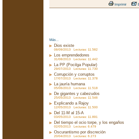
Imprimir
E
Más...
Dios existe
08/09/2013 Lecturas: 11.582
Los emprendedores
31/08/2013 Lecturas: 11.442
La PP (Pocilga Popular)
29/07/2013 Lecturas: 11.730
Corrupción y corruptos
17/07/2013 Lecturas: 11.378
La jauría humana
05/06/2013 Lecturas: 11.518
De gigantes y cabezudos
25/05/2013 Lecturas: 11.546
Explicando a Rajoy
12/05/2013 Lecturas: 11.500
Del 11-M al 15-A
03/05/2013 Lecturas: 11.891
Del tiempo el ocio torpe, y los engaños
02/05/2013 Lecturas: 6.479
Oscurantismo por discreción
20/04/2013 Lecturas: 6.273