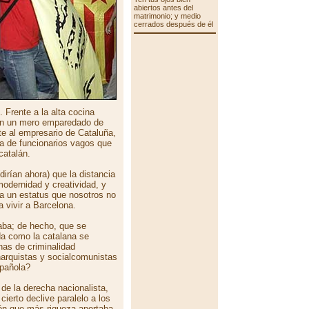
abiertos antes del
matrimonio; y medio
cerrados después de él
. Frente a la alta cocina
con un mero emparedado de
te al empresario de Cataluña,
a de funcionarios vagos que
catalán.
dirían ahora) que la distancia
 modernidad y creatividad, y
aba un estatus que nosotros no
 vivir a Barcelona.
aba; de hecho, que se
da como la catalana se
nas de criminalidad
narquistas y socialcomunistas
spañola?
de la derecha nacionalista,
ierto declive paralelo a los
ión que más riqueza aportaba