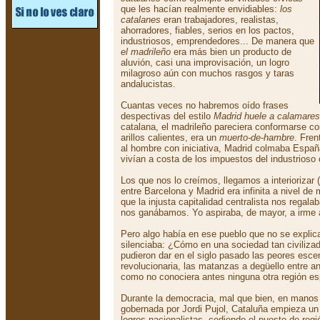
que les hacían realmente envidiables:
los
catalanes
eran trabajadores, realistas,
ahorradores, fiables, serios en los pactos,
industriosos, emprendedores... De manera que
el madrileño
era más bien un producto de
aluvión, casi una improvisación, un logro
milagroso aún con muchos rasgos y taras
andalucistas.
Cuantas veces no habremos oído frases
despectivas del estilo
Madrid huele a calamares
catalana, el madrileño pareciera conformarse 
arillos calientes, era un
muerto-de-hambre
. Fren
al hombre con iniciativa, Madrid colmaba Españ
vivían a costa de los impuestos del industrioso 
Los que nos lo creímos, llegamos a interiorizar (
entre Barcelona y Madrid era infinita a nivel de
que la injusta capitalidad centralista nos regal
nos ganábamos. Yo aspiraba, de mayor, a irme a
Pero algo había en ese pueblo que no se explic
silenciaba: ¿Cómo en una sociedad tan civiliza
pudieron dar en el siglo pasado las peores esce
revolucionaria, las matanzas a degüello entre a
como no conociera antes ninguna otra región e
Durante la democracia, mal que bien, en manos 
gobernada por Jordi Pujol, Cataluña empieza un c
logros nacionalistas, cediendo el puesto de reg