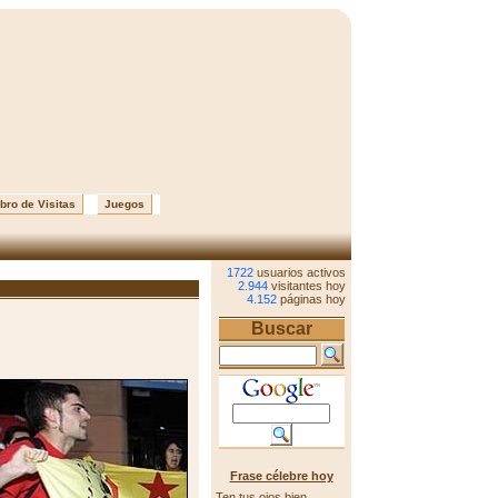
bro de Visitas
Juegos
1722
usuarios activos
2.944
visitantes hoy
4.152
páginas hoy
Buscar
Frase célebre hoy
Ten tus ojos bien