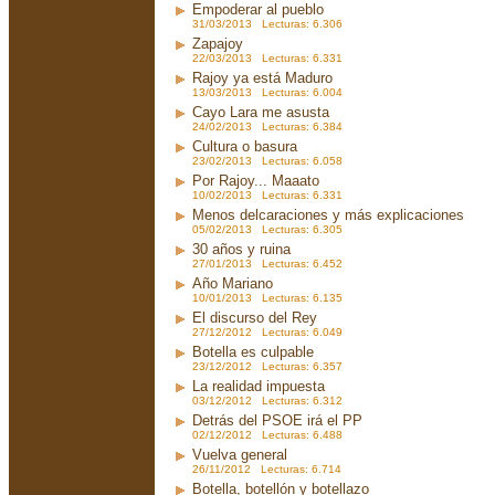
Empoderar al pueblo
31/03/2013 Lecturas: 6.306
Zapajoy
22/03/2013 Lecturas: 6.331
Rajoy ya está Maduro
13/03/2013 Lecturas: 6.004
Cayo Lara me asusta
24/02/2013 Lecturas: 6.384
Cultura o basura
23/02/2013 Lecturas: 6.058
Por Rajoy... Maaato
10/02/2013 Lecturas: 6.331
Menos delcaraciones y más explicaciones
05/02/2013 Lecturas: 6.305
30 años y ruina
27/01/2013 Lecturas: 6.452
Año Mariano
10/01/2013 Lecturas: 6.135
El discurso del Rey
27/12/2012 Lecturas: 6.049
Botella es culpable
23/12/2012 Lecturas: 6.357
La realidad impuesta
03/12/2012 Lecturas: 6.312
Detrás del PSOE irá el PP
02/12/2012 Lecturas: 6.488
Vuelva general
26/11/2012 Lecturas: 6.714
Botella, botellón y botellazo