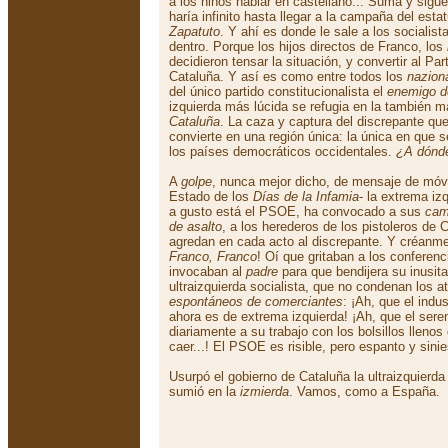
a los niños hablar en castellano... Suma y sigu
haría infinito hasta llegar a la campaña del est
Zapatuto
. Y ahí es donde le sale a los socialist
dentro. Porque los hijos directos de Franco, los
decidieron tensar la situación, y convertir al Pa
Cataluña. Y así es como entre todos los
naziona
del único partido constitucionalista el
enemigo d
izquierda más lúcida se refugia en la también
Cataluña
. La caza y captura del discrepante que
convierte en una región única: la única en que 
los países democráticos occidentales.
¿A dónde
A
golpe
, nunca mejor dicho, de mensaje de móv
Estado de los
Días de la Infamia
- la extrema iz
a gusto está el PSOE, ha convocado a sus
cam
de asalto
, a los herederos de los pistoleros de
agredan en cada acto al discrepante. Y créanme
Franco, Franco
! Oí que gritaban a los conferen
invocaban al
padre
para que bendijera su inusit
ultraizquierda socialista, que no condenan los 
espontáneos de comerciantes
: ¡Ah, que el indu
ahora es de extrema izquierda! ¡Ah, que el ser
diariamente a su trabajo con los bolsillos lleno
caer...! El PSOE es risible, pero espanto y sinie
Usurpó el gobierno de Cataluña la ultraizquierd
sumió en la
izmierda
. Vamos, como a España.