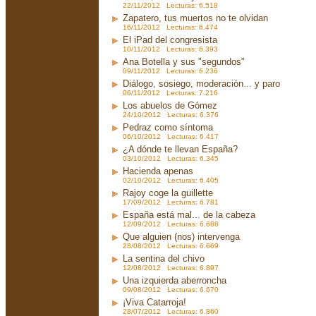
22/11/2012 Lecturas: 6.518
Zapatero, tus muertos no te olvidan
16/11/2012 Lecturas: 6.474
El iPad del congresista
10/11/2012 Lecturas: 6.393
Ana Botella y sus "segundos"
09/11/2012 Lecturas: 6.236
Diálogo, sosiego, moderación... y paro
06/11/2012 Lecturas: 7.216
Los abuelos de Gómez
24/10/2012 Lecturas: 6.376
Pedraz como síntoma
06/10/2012 Lecturas: 6.417
¿A dónde te llevan España?
03/10/2012 Lecturas: 6.345
Hacienda apenas
02/10/2012 Lecturas: 6.405
Rajoy coge la guillette
17/09/2012 Lecturas: 6.781
España está mal... de la cabeza
12/09/2012 Lecturas: 6.688
Que alguien (nos) intervenga
28/08/2012 Lecturas: 6.669
La sentina del chivo
12/08/2012 Lecturas: 6.897
Una izquierda aberroncha
09/08/2012 Lecturas: 6.670
¡Viva Catarroja!
28/07/2012 Lecturas: 6.860