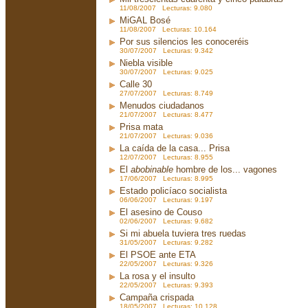
11/08/2007 Lecturas: 9.080
MiGAL Bosé
11/08/2007 Lecturas: 10.164
Por sus silencios les conoceréis
30/07/2007 Lecturas: 9.342
Niebla visible
30/07/2007 Lecturas: 9.025
Calle 30
27/07/2007 Lecturas: 8.749
Menudos ciudadanos
21/07/2007 Lecturas: 8.477
Prisa mata
21/07/2007 Lecturas: 9.036
La caída de la casa... Prisa
12/07/2007 Lecturas: 8.955
El
abobinable
hombre de los... vagones
17/06/2007 Lecturas: 8.995
Estado policíaco socialista
06/06/2007 Lecturas: 9.197
El asesino de Couso
02/06/2007 Lecturas: 9.682
Si mi abuela tuviera tres ruedas
31/05/2007 Lecturas: 9.282
El PSOE ante ETA
22/05/2007 Lecturas: 9.326
La rosa y el insulto
22/05/2007 Lecturas: 9.393
Campaña crispada
18/05/2007 Lecturas: 10.128