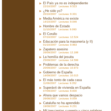
El País ya no es independiente
22/10/2007 Lecturas: 9.523
¿He sido yo?
20/10/2007 Lecturas: 9.331
Media América no existe
14/10/2007 Lecturas: 9.046
Hombre de Estado
11/10/2007 Lecturas: 9.093
El Corullo
07/10/2007 Lecturas: 12.524
Educación para la masonería (y II)
01/10/2007 Lecturas: 9.983
Zapatero asesino
26/09/2007 Lecturas: 12.188
La homilía del jesuita
25/09/2007 Lecturas: 14.599
Problemas de la derecha
20/09/2007 Lecturas: 10.973
Gobierno de España
14/09/2007 Lecturas: 10.015
El más tonto de cada casa
11/09/2007 Lecturas: 9.352
Superávit de vivienda en España
07/09/2007 Lecturas: 8.830
Ahora que vamos despacio
26/08/2007 Lecturas: 9.059
Cataluña no ha aprendido
19/08/2007 Lecturas: 9.231
Mil trescientas cuarenta y cinco palabras