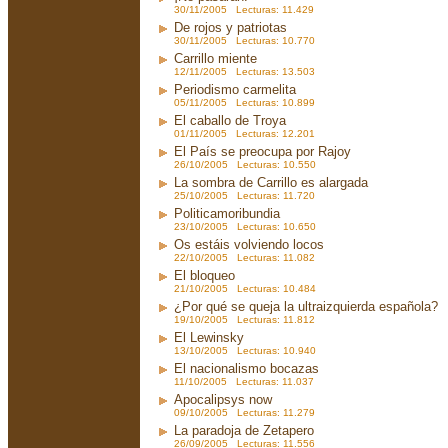
30/11/2005 Lecturas: 11.429
De rojos y patriotas
30/11/2005 Lecturas: 10.770
Carrillo miente
12/11/2005 Lecturas: 13.503
Periodismo carmelita
05/11/2005 Lecturas: 10.899
El caballo de Troya
01/11/2005 Lecturas: 12.201
El País se preocupa por Rajoy
26/10/2005 Lecturas: 10.550
La sombra de Carrillo es alargada
25/10/2005 Lecturas: 11.720
Politicamoribundia
23/10/2005 Lecturas: 10.650
Os estáis volviendo locos
22/10/2005 Lecturas: 11.082
El bloqueo
21/10/2005 Lecturas: 10.484
¿Por qué se queja la ultraizquierda española?
19/10/2005 Lecturas: 11.812
El Lewinsky
13/10/2005 Lecturas: 10.940
El nacionalismo bocazas
11/10/2005 Lecturas: 11.037
Apocalipsys now
09/10/2005 Lecturas: 11.279
La paradoja de Zetapero
26/09/2005 Lecturas: 11.556