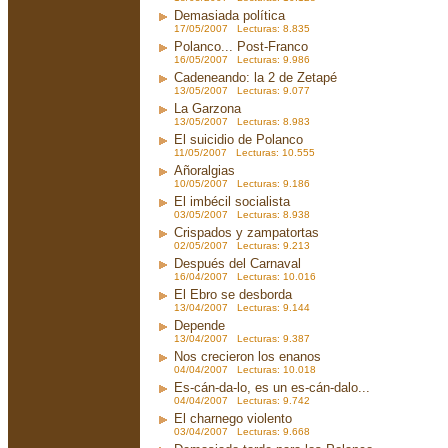
Demasiada política
17/05/2007 Lecturas: 8.835
Polanco... Post-Franco
16/05/2007 Lecturas: 9.986
Cadeneando: la 2 de Zetapé
13/05/2007 Lecturas: 9.077
La Garzona
13/05/2007 Lecturas: 8.983
El suicidio de Polanco
11/05/2007 Lecturas: 10.555
Añoralgias
10/05/2007 Lecturas: 9.186
El imbécil socialista
03/05/2007 Lecturas: 8.938
Crispados y zampatortas
02/05/2007 Lecturas: 9.213
Después del Carnaval
16/04/2007 Lecturas: 10.016
El Ebro se desborda
13/04/2007 Lecturas: 9.144
Depende
13/04/2007 Lecturas: 9.387
Nos crecieron los enanos
04/04/2007 Lecturas: 10.018
Es-cán-da-lo, es un es-cán-dalo...
04/04/2007 Lecturas: 9.742
El charnego violento
03/04/2007 Lecturas: 9.668