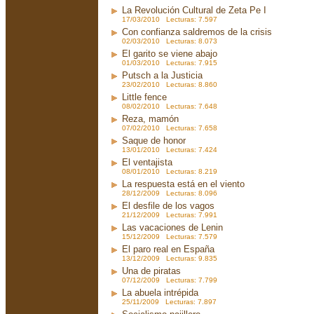
La Revolución Cultural de Zeta Pe I
17/03/2010 Lecturas: 7.597
Con confianza saldremos de la crisis
02/03/2010 Lecturas: 8.073
El garito se viene abajo
01/03/2010 Lecturas: 7.915
Putsch a la Justicia
23/02/2010 Lecturas: 8.860
Little fence
08/02/2010 Lecturas: 7.648
Reza, mamón
07/02/2010 Lecturas: 7.658
Saque de honor
13/01/2010 Lecturas: 7.424
El ventajista
08/01/2010 Lecturas: 8.219
La respuesta está en el viento
28/12/2009 Lecturas: 8.096
El desfile de los vagos
21/12/2009 Lecturas: 7.991
Las vacaciones de Lenin
15/12/2009 Lecturas: 7.579
El paro real en España
13/12/2009 Lecturas: 9.835
Una de piratas
07/12/2009 Lecturas: 7.799
La abuela intrépida
25/11/2009 Lecturas: 7.897