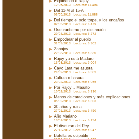
Explicando a Rajoy
12/05/2013 Lecturas: 11.494
Del 11-M al 15-A
03/05/2013 Lecturas: 11.888
Del tiempo el ocio torpe, y los engaños
02/05/2013 Lecturas: 6.479
Oscurantismo por discreción
20/04/2013 Lecturas: 6.272
Empoderar al pueblo
31/03/2013 Lecturas: 6.302
Zapajoy
22/03/2013 Lecturas: 6.330
Rajoy ya está Maduro
13/03/2013 Lecturas: 6.004
Cayo Lara me asusta
24/02/2013 Lecturas: 6.383
Cultura o basura
23/02/2013 Lecturas: 6.055
Por Rajoy... Maaato
10/02/2013 Lecturas: 6.330
Menos delcaraciones y más explicaciones
05/02/2013 Lecturas: 6.303
30 años y ruina
27/01/2013 Lecturas: 6.450
Año Mariano
10/01/2013 Lecturas: 6.134
El discurso del Rey
27/12/2012 Lecturas: 6.047
Botella es culpable