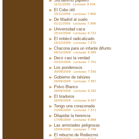
Socialismo pajillero
11/11/2009 Lecturas: 9.534
El Cobo útil
10/11/2009 Lecturas: 7.669
De Madrid al suelo
01/11/2009 Lecturas: 7.999
Universidad caca
25/10/2009 Lecturas: 8.722
El imbécil radicalizado
16/10/2009 Lecturas: 7.870
Chacona para un infante difunto
09/10/2009 Lecturas: 8.385
Decir casi la verdad
03/10/2009 Lecturas: 7.701
Los ponderosos
30/09/2009 Lecturas: 7.540
Gobierno de tahúres
29/09/2009 Lecturas: 7.587
Polvo Blanco
28/09/2009 Lecturas: 8.292
El tiraduros
26/09/2009 Lecturas: 9.497
Tengo una corazonada
23/09/2009 Lecturas: 7.571
Dilapidar la herencia
17/09/2009 Lecturas: 8.888
Las amistades peligrosas
15/09/2009 Lecturas: 7.798
El rebuzno de Rodiezmo
09/09/2009 Lecturas: 8.013