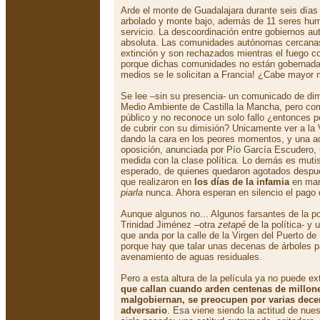
Arde el monte de Guadalajara durante seis días
arbolado y monte bajo, además de 11 seres hum
servicio. La descoordinación entre gobiernos au
absoluta. Las comunidades autónomas cercana
extinción y son rechazados mientras el fuego c
porque dichas comunidades no están gobernadas p
medios se le solicitan a Francia! ¿Cabe mayor 
Se lee –sin su presencia- un comunicado de dim
Medio Ambiente de Castilla la Mancha, pero c
público y no reconoce un solo fallo ¿entonces p
de cubrir con su dimisión? Unicamente ver a la 
dando la cara en los peores momentos, y una ac
oposición, anunciada por Pío García Escudero,
medida con la clase política. Lo demás es mutis
esperado, de quienes quedaron agotados despué
que realizaron en
los días de la infamia
en mar
piarla
nunca. Ahora esperan en silencio el pago q
Aunque algunos no... Algunos farsantes de la po
Trinidad Jiménez –otra
zetapé
de la política- y
que anda por la calle de la Virgen del Puerto 
porque hay que talar unas decenas de árboles pa
avenamiento de aguas residuales.
Pero a esta altura de la película ya no puede e
que callan cuando arden centenas de millon
malgobiernan, se preocupen por varias dec
adversario
. Esa viene siendo la actitud de nues