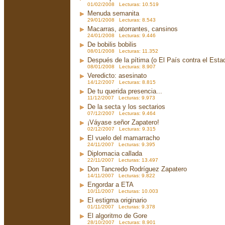
01/02/2008 Lecturas: 10.519
Menuda semanita
29/01/2008 Lecturas: 8.543
Macarras, atorrantes, cansinos
24/01/2008 Lecturas: 9.446
De bobilis bobilis
08/01/2008 Lecturas: 11.352
Después de la pítima (o El País contra el Est
08/01/2008 Lecturas: 8.907
Veredicto: asesinato
14/12/2007 Lecturas: 8.815
De tu querida presencia...
11/12/2007 Lecturas: 9.973
De la secta y los sectarios
07/12/2007 Lecturas: 9.464
¡Váyase señor Zapatero!
02/12/2007 Lecturas: 9.315
El vuelo del mamarracho
24/11/2007 Lecturas: 9.395
Diplomacia callada
22/11/2007 Lecturas: 13.497
Don Tancredo Rodríguez Zapatero
14/11/2007 Lecturas: 9.822
Engordar a ETA
10/11/2007 Lecturas: 10.003
El estigma originario
01/11/2007 Lecturas: 9.378
El algoritmo de Gore
28/10/2007 Lecturas: 8.901