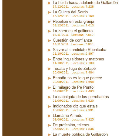
La huida hacia adelante de Gallardón
17/12/2011 Lecturas: 7.228
La Quinta del Sordo
15/12/2011 Lecturas: 7.169
Rebelión en esta granja
03/12/2011 Lecturas: 7.013
La zorra en el gallinero
18/11/2011 Lecturas: 7.640
Cuestión de confianza
14/11/2011 Lecturas: 7.086
Salvar al candidato Rubalcaba
21/10/2011 Lecturas: 6.897
Entre inquisidores y matones
14/10/2011 Lecturas: 7.183
Tocata y fuga de Zetapé
25/09/2011 Lecturas: 7.484
España no es lo que parece
22/08/2011 Lecturas: 7.558
El milagro de Pé Punto
04/08/2011 Lecturas: 7.403
La cabalgata de los perroflautas
21/06/2011 Lecturas: 7.920
Indignados diz que estais
15/06/2011 Lecturas: 7.991
Llamáme Alfredo
08/06/2011 Lecturas: 7.825
De profesión, trileros
05/06/2011 Lecturas: 7.836
La muerte política de Gallardón