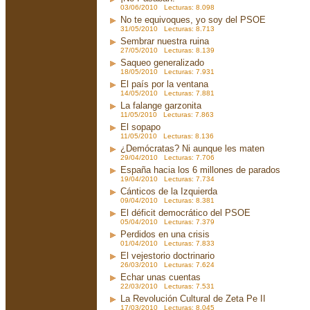
03/06/2010 Lecturas: 8.098
No te equivoques, yo soy del PSOE
31/05/2010 Lecturas: 8.713
Sembrar nuestra ruina
27/05/2010 Lecturas: 8.139
Saqueo generalizado
18/05/2010 Lecturas: 7.931
El país por la ventana
14/05/2010 Lecturas: 7.881
La falange garzonita
11/05/2010 Lecturas: 7.863
El sopapo
11/05/2010 Lecturas: 8.136
¿Demócratas? Ni aunque les maten
29/04/2010 Lecturas: 7.706
España hacia los 6 millones de parados
19/04/2010 Lecturas: 7.734
Cánticos de la Izquierda
09/04/2010 Lecturas: 8.381
El déficit democrático del PSOE
05/04/2010 Lecturas: 7.379
Perdidos en una crisis
01/04/2010 Lecturas: 7.833
El vejestorio doctrinario
26/03/2010 Lecturas: 7.624
Echar unas cuentas
22/03/2010 Lecturas: 7.531
La Revolución Cultural de Zeta Pe II
17/03/2010 Lecturas: 8.045