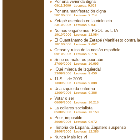
Por una vivienda digna
08/11/2006 Lecturas: 9.628
Por una manifestación digna
30/10/2006 Lecturas: 9.714
Zetapé asentado en la violencia
23/10/2006 Lecturas: 9.631
No nos engañemos, PSOE es ETA
19/10/2006 Lecturas: 12.084
El Guantánamo de Zetapé (Manifiesto contra la 
18/10/2006 Lecturas: 9.462
Ocaso y ruina de la nación española
05/10/2006 Lecturas: 9.776
Si no es malo, es peor aún
27/09/2006 Lecturas: 10.695
¡Qué mierda de izquierda!
23/09/2006 Lecturas: 9.450
11-S... de 2006
13/09/2006 Lecturas: 9.888
Una izquierda enferma
12/09/2006 Lecturas: 9.386
Votar o ser
06/09/2006 Lecturas: 10.216
La collares socialista
05/09/2006 Lecturas: 13.153
Peor, imposible
30/08/2006 Lecturas: 9.072
Historia de España, Zapatero suspenso
29/08/2006 Lecturas: 12.386
Nunca Mais los vi