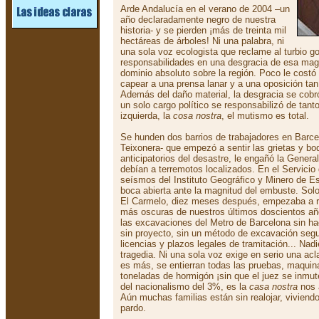
Arde Andalucía en el verano de 2004 –un
año declaradamente negro de nuestra
historia- y se pierden ¡más de treinta mil
hectáreas de árboles! Ni una palabra, ni
una sola voz ecologista que reclame al turbio g
responsabilidades en una desgracia de esa ma
dominio absoluto sobre la región. Poco le costó
capear a una prensa lanar y a una oposición tan
Además del daño material, la desgracia se cobr
un solo cargo político se responsabilizó de tant
izquierda, la
cosa nostra
, el mutismo es total.
Se hunden dos barrios de trabajadores en Barcel
Teixonera- que empezó a sentir las grietas y b
anticipatorios del desastre, le engañó la Genera
debían a terremotos localizados. En el Servicio
seísmos del Instituto Geográfico y Minero de E
boca abierta ante la magnitud del embuste. Solo
El Carmelo, diez meses después, empezaba a re
más oscuras de nuestros últimos doscientos añ
las excavaciones del Metro de Barcelona sin ha
sin proyecto, sin un método de excavación segur
licencias y plazos legales de tramitación... Nadi
tragedia. Ni una sola voz exige en serio una acl
es más, se entierran todas las pruebas, maquinari
toneladas de hormigón ¡sin que el juez se inmut
del nacionalismo del 3%, es la
casa nostra
nos 
Aún muchas familias están sin realojar, viviendo
pardo.