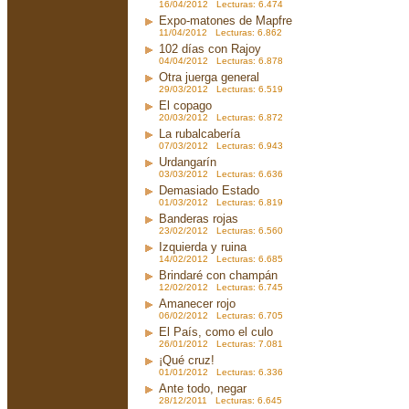
16/04/2012 Lecturas: 6.474
Expo-matones de Mapfre
11/04/2012 Lecturas: 6.862
102 días con Rajoy
04/04/2012 Lecturas: 6.878
Otra juerga general
29/03/2012 Lecturas: 6.519
El copago
20/03/2012 Lecturas: 6.872
La rubalcabería
07/03/2012 Lecturas: 6.943
Urdangarín
03/03/2012 Lecturas: 6.636
Demasiado Estado
01/03/2012 Lecturas: 6.819
Banderas rojas
23/02/2012 Lecturas: 6.560
Izquierda y ruina
14/02/2012 Lecturas: 6.685
Brindaré con champán
12/02/2012 Lecturas: 6.745
Amanecer rojo
06/02/2012 Lecturas: 6.705
El País, como el culo
26/01/2012 Lecturas: 7.081
¡Qué cruz!
01/01/2012 Lecturas: 6.336
Ante todo, negar
28/12/2011 Lecturas: 6.645