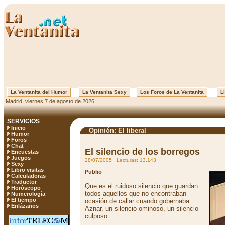
La Ventanita del Humor
La Ventanita Sexy
Los Foros de La Ventanita
Li
Madrid, viernes 7 de agosto de 2026
SERVICIOS
Inicio
Opinión: El liberal
Humor
Foros
Chat
El silencio de los borregos
Encuestas
Juegos
28/07/2005 Lecturas: 13.143
Sexy
Libro visitas
Publio
Calculadoras
Traductor
Que es el ruidoso silencio que guardan
Horóscopo
todos aquellos que no encontraban
Numerología
El tiempo
ocasión de callar cuando gobernaba
Enlázanos
Aznar, un silencio ominoso, un silencio
culposo.