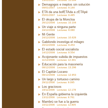
13/01/2007 Lecturas: 10.004
Demagogos e ineptos sin solución
09/01/2007 Lecturas: 9.144
ETA da una bofETAda a zETApé
05/01/2007 Lecturas: 9.485
El okupa de la Moncloa
26/12/2006 Lecturas: 10.104
Un viaje a ninguna parte
24/12/2006 Lecturas: 9.080
Mi Gente
24/12/2006 Lecturas: 10.626
Gabilondo investiga el milagro
20/12/2006 Lecturas: 9.453
El estado social socialista
14/12/2006 Lecturas: 9.554
Acojonante subida de impuestos
11/12/2006 Lecturas: 12.301
Educación para la masonería
08/12/2006 Lecturas: 13.296
El Capitán Lozano
08/12/2006 Lecturas: 12.953
Un largo y tortuoso camino
29/11/2006 Lecturas: 9.095
Los graciosos
19/11/2006 Lecturas: 12.178
En España gobierna la izquierda
13/11/2006 Lecturas: 9.761
Mambrú se fue a la guerra
10/11/2006 Lecturas: 12.805