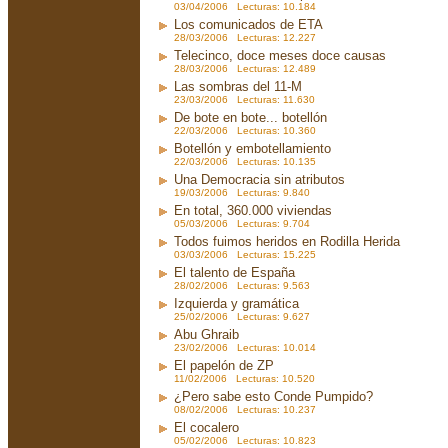
03/04/2006 Lecturas: 10.184
Los comunicados de ETA
28/03/2006 Lecturas: 12.227
Telecinco, doce meses doce causas
28/03/2006 Lecturas: 12.489
Las sombras del 11-M
23/03/2006 Lecturas: 11.630
De bote en bote... botellón
22/03/2006 Lecturas: 10.360
Botellón y embotellamiento
22/03/2006 Lecturas: 10.135
Una Democracia sin atributos
19/03/2006 Lecturas: 9.840
En total, 360.000 viviendas
05/03/2006 Lecturas: 9.704
Todos fuimos heridos en Rodilla Herida
03/03/2006 Lecturas: 15.225
El talento de España
28/02/2006 Lecturas: 9.563
Izquierda y gramática
25/02/2006 Lecturas: 9.627
Abu Ghraib
23/02/2006 Lecturas: 10.014
El papelón de ZP
11/02/2006 Lecturas: 10.520
¿Pero sabe esto Conde Pumpido?
08/02/2006 Lecturas: 10.237
El cocalero
05/02/2006 Lecturas: 10.823