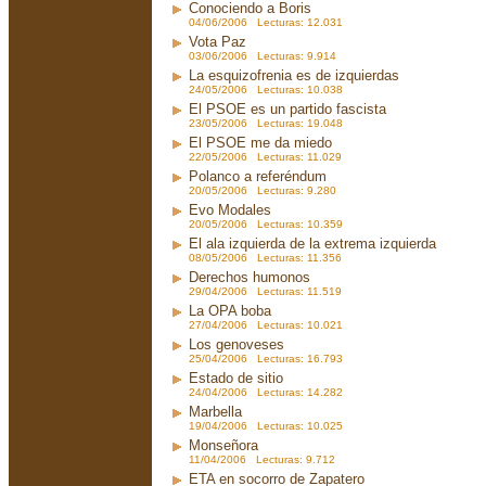
Conociendo a Boris
04/06/2006 Lecturas: 12.031
Vota Paz
03/06/2006 Lecturas: 9.914
La esquizofrenia es de izquierdas
24/05/2006 Lecturas: 10.038
El PSOE es un partido fascista
23/05/2006 Lecturas: 19.048
El PSOE me da miedo
22/05/2006 Lecturas: 11.029
Polanco a referéndum
20/05/2006 Lecturas: 9.280
Evo Modales
20/05/2006 Lecturas: 10.359
El ala izquierda de la extrema izquierda
08/05/2006 Lecturas: 11.356
Derechos humonos
29/04/2006 Lecturas: 11.519
La OPA boba
27/04/2006 Lecturas: 10.021
Los genoveses
25/04/2006 Lecturas: 16.793
Estado de sitio
24/04/2006 Lecturas: 14.282
Marbella
19/04/2006 Lecturas: 10.025
Monseñora
11/04/2006 Lecturas: 9.712
ETA en socorro de Zapatero