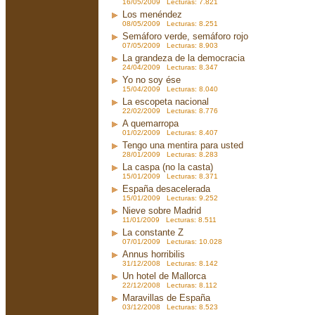
16/05/2009 Lecturas: 7.821
Los menéndez
08/05/2009 Lecturas: 8.251
Semáforo verde, semáforo rojo
07/05/2009 Lecturas: 8.903
La grandeza de la democracia
24/04/2009 Lecturas: 8.347
Yo no soy ése
15/04/2009 Lecturas: 8.040
La escopeta nacional
22/02/2009 Lecturas: 8.776
A quemarropa
01/02/2009 Lecturas: 8.407
Tengo una mentira para usted
28/01/2009 Lecturas: 8.283
La caspa (no la casta)
15/01/2009 Lecturas: 8.371
España desacelerada
15/01/2009 Lecturas: 9.252
Nieve sobre Madrid
11/01/2009 Lecturas: 8.511
La constante Z
07/01/2009 Lecturas: 10.028
Annus horribilis
31/12/2008 Lecturas: 8.142
Un hotel de Mallorca
22/12/2008 Lecturas: 8.112
Maravillas de España
03/12/2008 Lecturas: 8.523