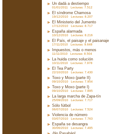
Un dadá a destiempo
01/01/2011 Lecturas: 7.512
El síndrome Chamosa
19/12/2010 Lecturas: 8.207
El Ministerio del Jumento
17/12/2010 Lecturas: 8.717
España alarmada
10/12/2010 Lecturas: 8.216
El País, el paisaje y el paisanaje
17/11/2010 Lecturas: 9.648
Impuestos, más o menos
11/11/2010 Lecturas: 8.504
La huida como solución
10/11/2010 Lecturas: 7.978
El Tea Party
22/10/2010 Lecturas: 7.430
Toxo y Moxo (parte II)
09/10/2010 Lecturas: 7.954
Toxo y Moxo (parte I)
09/10/2010 Lecturas: 7.895
La larga marcha de Zapa-tín
25/09/2010 Lecturas: 7.717
Sólo fútbol
06/07/2010 Lecturas: 7.524
Violencia de número
03/07/2010 Lecturas: 7.763
España se desangra
30/06/2010 Lecturas: 7.495
¡No Pasabán!