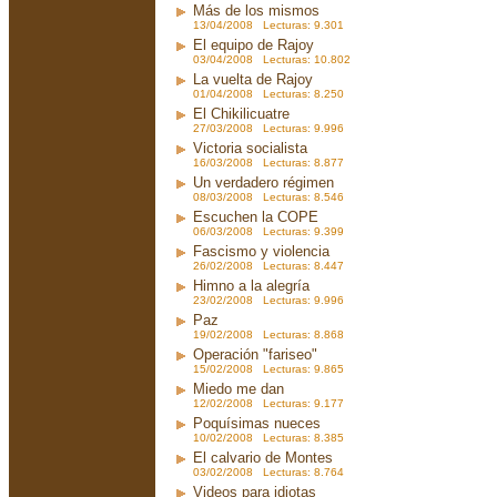
Más de los mismos
13/04/2008 Lecturas: 9.301
El equipo de Rajoy
03/04/2008 Lecturas: 10.802
La vuelta de Rajoy
01/04/2008 Lecturas: 8.250
El Chikilicuatre
27/03/2008 Lecturas: 9.996
Victoria socialista
16/03/2008 Lecturas: 8.877
Un verdadero régimen
08/03/2008 Lecturas: 8.546
Escuchen la COPE
06/03/2008 Lecturas: 9.399
Fascismo y violencia
26/02/2008 Lecturas: 8.447
Himno a la alegría
23/02/2008 Lecturas: 9.996
Paz
19/02/2008 Lecturas: 8.868
Operación "fariseo"
15/02/2008 Lecturas: 9.865
Miedo me dan
12/02/2008 Lecturas: 9.177
Poquísimas nueces
10/02/2008 Lecturas: 8.385
El calvario de Montes
03/02/2008 Lecturas: 8.764
Videos para idiotas