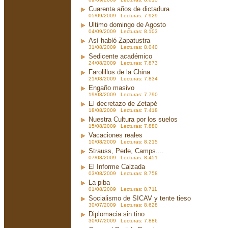
Cuarenta años de dictadura
05/09/2009 Lecturas: 7.929
Ultimo domingo de Agosto
04/09/2009 Lecturas: 8.103
Así habló Zapatustra
31/08/2009 Lecturas: 8.040
Sedicente académico
24/08/2009 Lecturas: 7.873
Farolillos de la China
21/08/2009 Lecturas: 7.834
Engaño masivo
19/08/2009 Lecturas: 7.790
El decretazo de Zetapé
18/08/2009 Lecturas: 7.418
Nuestra Cultura por los suelos
15/08/2009 Lecturas: 7.880
Vacaciones reales
10/08/2009 Lecturas: 8.215
Strauss, Perle, Camps....
07/08/2009 Lecturas: 8.451
El Informe Calzada
03/08/2009 Lecturas: 8.758
La piba
01/08/2009 Lecturas: 8.711
Socialismo de SICAV y tente tieso
30/07/2009 Lecturas: 8.628
Diplomacia sin tino
30/07/2009 Lecturas: 7.886