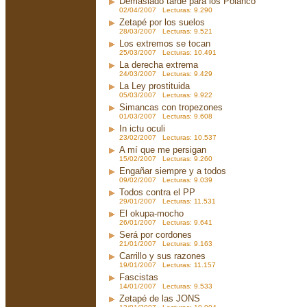
Demasiado tarde para los Polanco
02/04/2007 Lecturas: 9.290
Zetapé por los suelos
28/03/2007 Lecturas: 9.521
Los extremos se tocan
25/03/2007 Lecturas: 10.491
La derecha extrema
24/03/2007 Lecturas: 9.429
La Ley prostituida
05/03/2007 Lecturas: 9.922
Simancas con tropezones
01/03/2007 Lecturas: 9.608
In ictu oculi
23/02/2007 Lecturas: 10.537
A mí que me persigan
15/02/2007 Lecturas: 9.260
Engañar siempre y a todos
09/02/2007 Lecturas: 9.039
Todos contra el PP
29/01/2007 Lecturas: 11.531
El okupa-mocho
26/01/2007 Lecturas: 9.641
Será por cordones
21/01/2007 Lecturas: 9.163
Carrillo y sus razones
19/01/2007 Lecturas: 11.157
Fascistas
14/01/2007 Lecturas: 9.533
Zetapé de las JONS