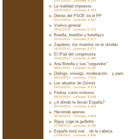
23/12/2012 Lecturas: 6.355
La realidad impuesta
03/12/2012 Lecturas: 6.312
Detrás del PSOE irá el PP
02/12/2012 Lecturas: 6.487
Vuelva general
26/11/2012 Lecturas: 6.714
Botella, botellón y botellazo
22/11/2012 Lecturas: 6.517
Zapatero, tus muertos no te olvidan
16/11/2012 Lecturas: 6.471
El iPad del congresista
10/11/2012 Lecturas: 6.390
Ana Botella y sus "segundos"
09/11/2012 Lecturas: 6.234
Diálogo, sosiego, moderación... y paro
06/11/2012 Lecturas: 7.214
Los abuelos de Gómez
24/10/2012 Lecturas: 6.374
Pedraz como síntoma
06/10/2012 Lecturas: 6.416
¿A dónde te llevan España?
03/10/2012 Lecturas: 6.344
Hacienda apenas
02/10/2012 Lecturas: 6.404
Rajoy coge la guillette
17/09/2012 Lecturas: 6.780
España está mal... de la cabeza
12/09/2012 Lecturas: 6.686