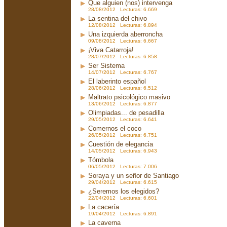
Que alguien (nos) intervenga
28/08/2012 Lecturas: 6.669
La sentina del chivo
12/08/2012 Lecturas: 6.894
Una izquierda aberroncha
09/08/2012 Lecturas: 6.667
¡Viva Catarroja!
28/07/2012 Lecturas: 6.858
Ser Sistema
14/07/2012 Lecturas: 6.767
El laberinto español
28/06/2012 Lecturas: 6.512
Maltrato psicológico masivo
13/06/2012 Lecturas: 6.877
Olimpiadas... de pesadilla
29/05/2012 Lecturas: 6.641
Comernos el coco
26/05/2012 Lecturas: 6.751
Cuestión de elegancia
14/05/2012 Lecturas: 6.943
Tómbola
06/05/2012 Lecturas: 7.006
Soraya y un señor de Santiago
29/04/2012 Lecturas: 6.615
¿Seremos los elegidos?
22/04/2012 Lecturas: 6.601
La cacería
19/04/2012 Lecturas: 6.891
La caverna