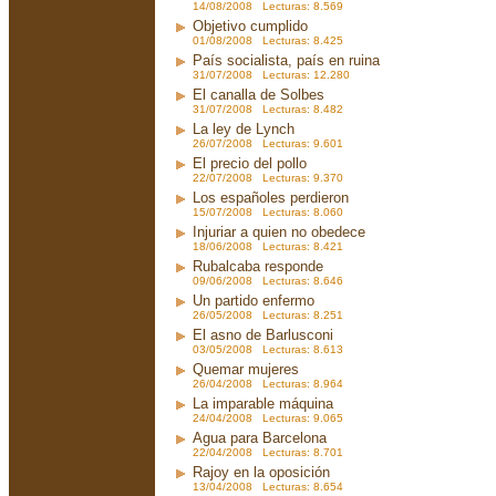
14/08/2008 Lecturas: 8.569
Objetivo cumplido
01/08/2008 Lecturas: 8.425
País socialista, país en ruina
31/07/2008 Lecturas: 12.280
El canalla de Solbes
31/07/2008 Lecturas: 8.482
La ley de Lynch
26/07/2008 Lecturas: 9.601
El precio del pollo
22/07/2008 Lecturas: 9.370
Los españoles perdieron
15/07/2008 Lecturas: 8.060
Injuriar a quien no obedece
18/06/2008 Lecturas: 8.421
Rubalcaba responde
09/06/2008 Lecturas: 8.646
Un partido enfermo
26/05/2008 Lecturas: 8.251
El asno de Barlusconi
03/05/2008 Lecturas: 8.613
Quemar mujeres
26/04/2008 Lecturas: 8.964
La imparable máquina
24/04/2008 Lecturas: 9.065
Agua para Barcelona
22/04/2008 Lecturas: 8.701
Rajoy en la oposición
13/04/2008 Lecturas: 8.654