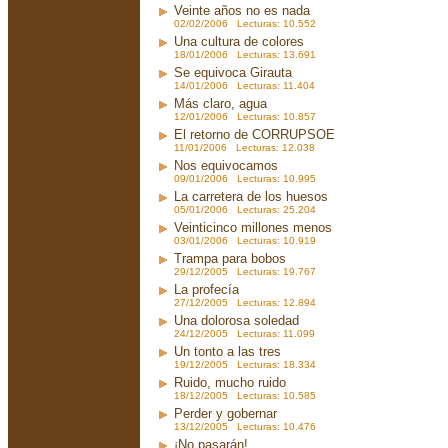
Veinte años no es nada
02/02/2006 Lecturas: 10.552
Una cultura de colores
18/01/2006 Lecturas: 13.691
Se equivoca Girauta
14/01/2006 Lecturas: 11.404
Más claro, agua
12/01/2006 Lecturas: 10.857
El retorno de CORRUPSOE
11/01/2006 Lecturas: 12.038
Nos equivocamos
09/01/2006 Lecturas: 10.995
La carretera de los huesos
05/01/2006 Lecturas: 25.204
Veinticinco millones menos
03/01/2006 Lecturas: 10.919
Trampa para bobos
29/12/2005 Lecturas: 19.767
La profecía
27/12/2005 Lecturas: 12.894
Una dolorosa soledad
24/12/2005 Lecturas: 11.099
Un tonto a las tres
19/12/2005 Lecturas: 18.334
Ruido, mucho ruido
18/12/2005 Lecturas: 10.585
Perder y gobernar
13/12/2005 Lecturas: 10.476
¡No pasarán!