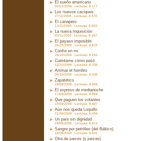
El sueño americano
02/12/2008 Lecturas: 8.177
Los nuevos caciques
27/11/2008 Lecturas: 8.570
El canapero
13/11/2008 Lecturas: 8.803
La nueva Inquisición
03/11/2008 Lecturas: 8.467
El payaso imposible
29/10/2008 Lecturas: 9.625
Confíe en mi
26/10/2008 Lecturas: 8.263
Cuéntame cómo pasó
12/10/2008 Lecturas: 9.336
Arrimar el hombro
06/10/2008 Lecturas: 8.036
Zapatético
29/09/2008 Lecturas: 8.568
El expreso de medianoche
17/09/2008 Lecturas: 8.869
Que paguen los votantes
10/09/2008 Lecturas: 8.497
Aún nos queda Loquillo
31/08/2008 Lecturas: 8.459
Un país sin dignidad
29/08/2008 Lecturas: 8.671
Sangre por petróleo (del Báltico)
18/08/2008 Lecturas: 8.401
Otra de jueces (y juezas)