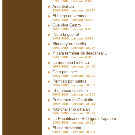
27/08/2006 Lecturas: 9.640
Arde Galicia
22/08/2006 Lecturas: 10.297
El fuego no veranea
22/08/2006 Lecturas: 9.433
Que viva Castro
14/08/2006 Lecturas: 9.835
¡No a la guerra!
14/08/2006 Lecturas: 9.693
Blanco y en botella
05/08/2006 Lecturas: 10.247
Y para terminar de descansar...
05/08/2006 Lecturas: 9.315
La memoria histérica
16/07/2006 Lecturas: 12.456
Gato por lince
12/07/2006 Lecturas: 10.709
Permiso por puntos
12/07/2006 Lecturas: 10.081
El muñeco diabólico
06/07/2006 Lecturas: 14.006
Pucherazo en Cataluña
19/06/2006 Lecturas: 10.014
Nazionalismo catalán
16/06/2006 Lecturas: 10.379
La República de Rodríguez Zapatero
14/06/2006 Lecturas: 10.095
El doctor-bomba
09/06/2006 Lecturas: 10.825