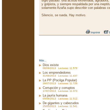
siglo pasado: una actitud extremada, agitadora,
y golpista, y siempre respaldada por una inepti
solamente Azaña supo describir con palabras ce
Silencio, se rueda. Hay motivo.
Imprimir
E
Más...
Dios existe
08/09/2013 Lecturas: 11.576
Los emprendedores
31/08/2013 Lecturas: 11.437
La PP (Pocilga Popular)
29/07/2013 Lecturas: 11.726
Corrupción y corruptos
17/07/2013 Lecturas: 11.373
La jauría humana
05/06/2013 Lecturas: 11.512
De gigantes y cabezudos
25/05/2013 Lecturas: 11.541