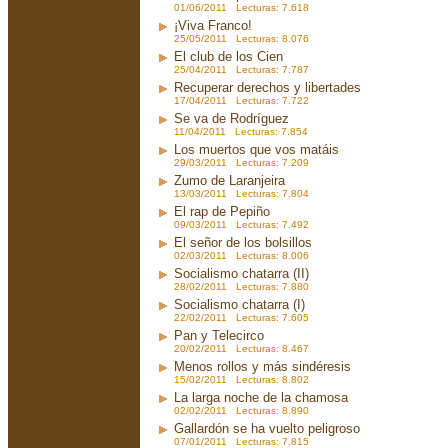
01/06/2011 Lecturas: 7.618
¡Viva Franco!
25/05/2011 Lecturas: 8.076
El club de los Cien
25/04/2011 Lecturas: 7.787
Recuperar derechos y libertades
17/04/2011 Lecturas: 7.722
Se va de Rodríguez
11/04/2011 Lecturas: 7.854
Los muertos que vos matáis
29/03/2011 Lecturas: 7.209
Zumo de Laranjeira
13/03/2011 Lecturas: 7.804
El rap de Pepiño
09/03/2011 Lecturas: 7.492
El señor de los bolsillos
02/03/2011 Lecturas: 8.006
Socialismo chatarra (II)
28/02/2011 Lecturas: 7.880
Socialismo chatarra (I)
22/02/2011 Lecturas: 7.605
Pan y Telecirco
20/02/2011 Lecturas: 8.467
Menos rollos y más sindéresis
15/02/2011 Lecturas: 8.802
La larga noche de la chamosa
02/02/2011 Lecturas: 8.890
Gallardón se ha vuelto peligroso
07/01/2011 Lecturas: 7.815