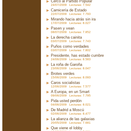
Cerco al Partido Popular
24/07/2009 Lecturas: 7.542
Carnicería de Estado
22/07/2009 Lecturas: 7.793
Mirando hacia atrás sin ira
17/07/2009 Lecturas: 8.027
Pasen y vean
08/07/2009 Lecturas: 7.852
La derecha cainita
03/07/2009 Lecturas: 7.743
Puños como verdades
03/07/2009 Lecturas: 7.802
Presidente, has estado cumbre
24/06/2009 Lecturas: 8.583
La roña de Garoña
23/06/2009 Lecturas: 8.047
Brotes verdes
15/06/2009 Lecturas: 8.093
Caros socialistas
12/06/2009 Lecturas: 7.577
A Europa, en un Smart
09/06/2009 Lecturas: 7.795
Pida usted perdón
04/06/2009 Lecturas: 8.021
De Madrid a Moscú
02/06/2009 Lecturas: 8.477
La alianza de las galaxias
20/05/2009 Lecturas: 7.681
Que viene el lobby