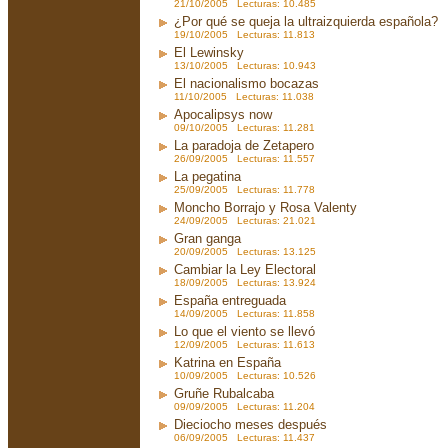
21/10/2005 Lecturas: 10.485
¿Por qué se queja la ultraizquierda española?
19/10/2005 Lecturas: 11.813
El Lewinsky
13/10/2005 Lecturas: 10.943
El nacionalismo bocazas
11/10/2005 Lecturas: 11.038
Apocalipsys now
09/10/2005 Lecturas: 11.281
La paradoja de Zetapero
26/09/2005 Lecturas: 11.557
La pegatina
25/09/2005 Lecturas: 11.778
Moncho Borrajo y Rosa Valenty
24/09/2005 Lecturas: 21.021
Gran ganga
20/09/2005 Lecturas: 13.125
Cambiar la Ley Electoral
18/09/2005 Lecturas: 13.924
España entreguada
14/09/2005 Lecturas: 11.858
Lo que el viento se llevó
12/09/2005 Lecturas: 11.613
Katrina en España
10/09/2005 Lecturas: 10.526
Gruñe Rubalcaba
09/09/2005 Lecturas: 11.204
Dieciocho meses después
06/09/2005 Lecturas: 11.437