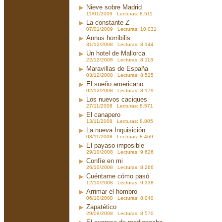
Nieve sobre Madrid
11/01/2009 Lecturas: 8.511
La constante Z
07/01/2009 Lecturas: 10.031
Annus horribilis
31/12/2008 Lecturas: 8.144
Un hotel de Mallorca
22/12/2008 Lecturas: 8.113
Maravillas de España
03/12/2008 Lecturas: 8.525
El sueño americano
02/12/2008 Lecturas: 8.179
Los nuevos caciques
27/11/2008 Lecturas: 8.571
El canapero
13/11/2008 Lecturas: 8.805
La nueva Inquisición
03/11/2008 Lecturas: 8.469
El payaso imposible
29/10/2008 Lecturas: 9.626
Confíe en mi
26/10/2008 Lecturas: 8.266
Cuéntame cómo pasó
12/10/2008 Lecturas: 9.338
Arrimar el hombro
06/10/2008 Lecturas: 8.040
Zapatético
29/09/2008 Lecturas: 8.570