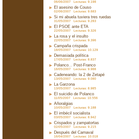
06/06/2007 Lecturas: 9.198
El asesino de Couso
02/06/2007 Lecturas: 9.683
Si mi abuela tuviera tres ruedas
31/05/2007 Lecturas: 9.283
El PSOE ante ETA
22/05/2007 Lecturas: 9.326
La rosa y el insulto
22/05/2007 Lecturas: 9.396
Campaña crispada
18/05/2007 Lecturas: 10.129
Demasiada política
17/05/2007 Lecturas: 8.837
Polanco... Post-Franco
16/05/2007 Lecturas: 9.988
Cadeneando: la 2 de Zetapé
13/05/2007 Lecturas: 9.080
La Garzona
13/05/2007 Lecturas: 8.985
El suicidio de Polanco
11/05/2007 Lecturas: 10.556
Añoralgias
10/05/2007 Lecturas: 9.188
El imbécil socialista
03/05/2007 Lecturas: 8.942
Crispados y zampatortas
02/05/2007 Lecturas: 9.215
Después del Carnaval
16/04/2007 Lecturas: 10.018