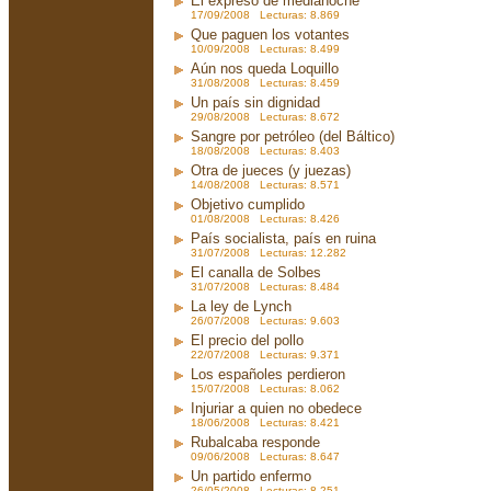
El expreso de medianoche
17/09/2008 Lecturas: 8.869
Que paguen los votantes
10/09/2008 Lecturas: 8.499
Aún nos queda Loquillo
31/08/2008 Lecturas: 8.459
Un país sin dignidad
29/08/2008 Lecturas: 8.672
Sangre por petróleo (del Báltico)
18/08/2008 Lecturas: 8.403
Otra de jueces (y juezas)
14/08/2008 Lecturas: 8.571
Objetivo cumplido
01/08/2008 Lecturas: 8.426
País socialista, país en ruina
31/07/2008 Lecturas: 12.282
El canalla de Solbes
31/07/2008 Lecturas: 8.484
La ley de Lynch
26/07/2008 Lecturas: 9.603
El precio del pollo
22/07/2008 Lecturas: 9.371
Los españoles perdieron
15/07/2008 Lecturas: 8.062
Injuriar a quien no obedece
18/06/2008 Lecturas: 8.421
Rubalcaba responde
09/06/2008 Lecturas: 8.647
Un partido enfermo
26/05/2008 Lecturas: 8.251