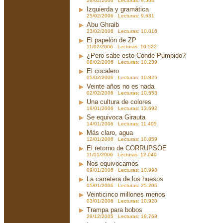
28/02/2006 Lecturas: 9.564
Izquierda y gramática
25/02/2006 Lecturas: 9.631
Abu Ghraib
23/02/2006 Lecturas: 10.016
El papelón de ZP
11/02/2006 Lecturas: 10.522
¿Pero sabe esto Conde Pumpido?
08/02/2006 Lecturas: 10.239
El cocalero
05/02/2006 Lecturas: 10.825
Veinte años no es nada
02/02/2006 Lecturas: 10.553
Una cultura de colores
18/01/2006 Lecturas: 13.692
Se equivoca Girauta
14/01/2006 Lecturas: 11.405
Más claro, agua
12/01/2006 Lecturas: 10.859
El retorno de CORRUPSOE
11/01/2006 Lecturas: 12.040
Nos equivocamos
09/01/2006 Lecturas: 10.998
La carretera de los huesos
05/01/2006 Lecturas: 25.206
Veinticinco millones menos
03/01/2006 Lecturas: 10.920
Trampa para bobos
29/12/2005 Lecturas: 19.768