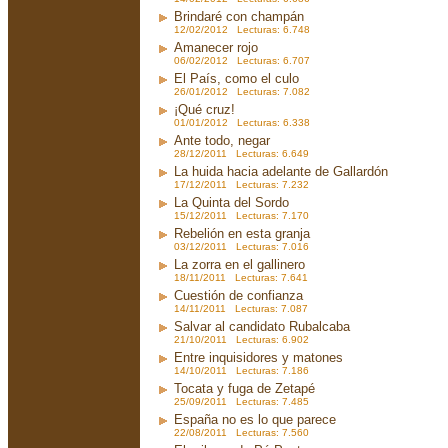
Brindaré con champán
12/02/2012 Lecturas: 6.748
Amanecer rojo
06/02/2012 Lecturas: 6.707
El País, como el culo
26/01/2012 Lecturas: 7.082
¡Qué cruz!
01/01/2012 Lecturas: 6.338
Ante todo, negar
28/12/2011 Lecturas: 6.649
La huida hacia adelante de Gallardón
17/12/2011 Lecturas: 7.232
La Quinta del Sordo
15/12/2011 Lecturas: 7.170
Rebelión en esta granja
03/12/2011 Lecturas: 7.016
La zorra en el gallinero
18/11/2011 Lecturas: 7.641
Cuestión de confianza
14/11/2011 Lecturas: 7.087
Salvar al candidato Rubalcaba
21/10/2011 Lecturas: 6.902
Entre inquisidores y matones
14/10/2011 Lecturas: 7.186
Tocata y fuga de Zetapé
25/09/2011 Lecturas: 7.485
España no es lo que parece
22/08/2011 Lecturas: 7.560