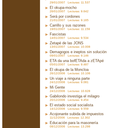
29/01/2007 Lecturas: 11.537
El okupa-mocho
26/01/2007 Lecturas: 9.642
Será por cordones
21/01/2007 Lecturas: 9.165
Carrillo y sus razones
19/01/2007 Lecturas: 11.159
Fascistas
14/01/2007 Lecturas: 9.534
Zetapé de las JONS
13/01/2007 Lecturas: 10.008
Demagogos e ineptos sin solución
09/01/2007 Lecturas: 9.146
ETA da una bofETAda a zETApé
05/01/2007 Lecturas: 9.487
El okupa de la Moncloa
26/12/2006 Lecturas: 10.106
Un viaje a ninguna parte
24/12/2006 Lecturas: 9.081
Mi Gente
24/12/2006 Lecturas: 10.628
Gabilondo investiga el milagro
20/12/2006 Lecturas: 9.454
El estado social socialista
14/12/2006 Lecturas: 9.559
Acojonante subida de impuestos
11/12/2006 Lecturas: 12.302
Educación para la masonería
08/12/2006 Lecturas: 13.298