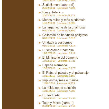
28/02/2011 Lecturas: 7.882
Socialismo chatarra (I)
22/02/2011 Lecturas: 7.606
Pan y Telecirco
20/02/2011 Lecturas: 8.471
Menos rollos y más sindéresis
15/02/2011 Lecturas: 8.803
La larga noche de la chamosa
02/02/2011 Lecturas: 8.890
Gallardón se ha vuelto peligroso
07/01/2011 Lecturas: 7.815
Un dadá a destiempo
01/01/2011 Lecturas: 7.514
El síndrome Chamosa
19/12/2010 Lecturas: 8.211
El Ministerio del Jumento
17/12/2010 Lecturas: 8.721
España alarmada
10/12/2010 Lecturas: 8.220
El País, el paisaje y el paisanaje
17/11/2010 Lecturas: 9.650
Impuestos, más o menos
11/11/2010 Lecturas: 8.505
La huida como solución
10/11/2010 Lecturas: 7.980
El Tea Party
22/10/2010 Lecturas: 7.432
Toxo y Moxo (parte II)
09/10/2010 Lecturas: 7.956