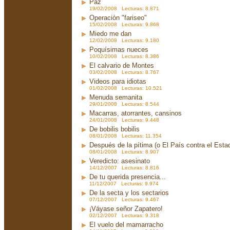
Paz
19/02/2008 Lecturas: 8.871
Operación "fariseo"
15/02/2008 Lecturas: 9.868
Miedo me dan
12/02/2008 Lecturas: 9.180
Poquísimas nueces
10/02/2008 Lecturas: 8.386
El calvario de Montes
03/02/2008 Lecturas: 8.767
Videos para idiotas
01/02/2008 Lecturas: 10.521
Menuda semanita
29/01/2008 Lecturas: 8.544
Macarras, atorrantes, cansinos
24/01/2008 Lecturas: 9.448
De bobilis bobilis
08/01/2008 Lecturas: 11.354
Después de la pítima (o El País contra el Est
08/01/2008 Lecturas: 8.907
Veredicto: asesinato
14/12/2007 Lecturas: 8.816
De tu querida presencia...
11/12/2007 Lecturas: 9.974
De la secta y los sectarios
07/12/2007 Lecturas: 9.467
¡Váyase señor Zapatero!
02/12/2007 Lecturas: 9.318
El vuelo del mamarracho