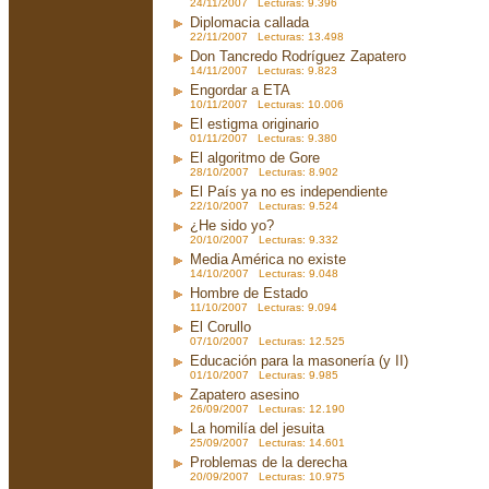
24/11/2007 Lecturas: 9.396
Diplomacia callada
22/11/2007 Lecturas: 13.498
Don Tancredo Rodríguez Zapatero
14/11/2007 Lecturas: 9.823
Engordar a ETA
10/11/2007 Lecturas: 10.006
El estigma originario
01/11/2007 Lecturas: 9.380
El algoritmo de Gore
28/10/2007 Lecturas: 8.902
El País ya no es independiente
22/10/2007 Lecturas: 9.524
¿He sido yo?
20/10/2007 Lecturas: 9.332
Media América no existe
14/10/2007 Lecturas: 9.048
Hombre de Estado
11/10/2007 Lecturas: 9.094
El Corullo
07/10/2007 Lecturas: 12.525
Educación para la masonería (y II)
01/10/2007 Lecturas: 9.985
Zapatero asesino
26/09/2007 Lecturas: 12.190
La homilía del jesuita
25/09/2007 Lecturas: 14.601
Problemas de la derecha
20/09/2007 Lecturas: 10.975