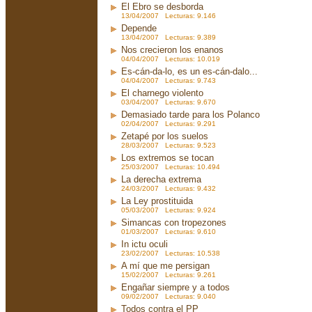
El Ebro se desborda
13/04/2007 Lecturas: 9.146
Depende
13/04/2007 Lecturas: 9.389
Nos crecieron los enanos
04/04/2007 Lecturas: 10.019
Es-cán-da-lo, es un es-cán-dalo...
04/04/2007 Lecturas: 9.743
El charnego violento
03/04/2007 Lecturas: 9.670
Demasiado tarde para los Polanco
02/04/2007 Lecturas: 9.291
Zetapé por los suelos
28/03/2007 Lecturas: 9.523
Los extremos se tocan
25/03/2007 Lecturas: 10.494
La derecha extrema
24/03/2007 Lecturas: 9.432
La Ley prostituida
05/03/2007 Lecturas: 9.924
Simancas con tropezones
01/03/2007 Lecturas: 9.610
In ictu oculi
23/02/2007 Lecturas: 10.538
A mí que me persigan
15/02/2007 Lecturas: 9.261
Engañar siempre y a todos
09/02/2007 Lecturas: 9.040
Todos contra el PP