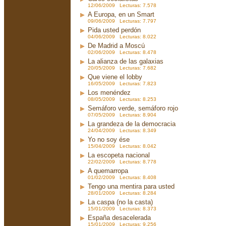
12/06/2009 Lecturas: 7.578
A Europa, en un Smart
09/06/2009 Lecturas: 7.797
Pida usted perdón
04/06/2009 Lecturas: 8.022
De Madrid a Moscú
02/06/2009 Lecturas: 8.478
La alianza de las galaxias
20/05/2009 Lecturas: 7.682
Que viene el lobby
16/05/2009 Lecturas: 7.823
Los menéndez
08/05/2009 Lecturas: 8.253
Semáforo verde, semáforo rojo
07/05/2009 Lecturas: 8.904
La grandeza de la democracia
24/04/2009 Lecturas: 8.349
Yo no soy ése
15/04/2009 Lecturas: 8.042
La escopeta nacional
22/02/2009 Lecturas: 8.778
A quemarropa
01/02/2009 Lecturas: 8.408
Tengo una mentira para usted
28/01/2009 Lecturas: 8.284
La caspa (no la casta)
15/01/2009 Lecturas: 8.373
España desacelerada
15/01/2009 Lecturas: 9.256