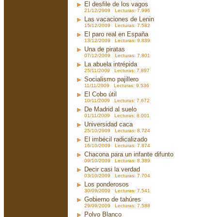
El desfile de los vagos
21/12/2009 Lecturas: 7.996
Las vacaciones de Lenin
15/12/2009 Lecturas: 7.582
El paro real en España
13/12/2009 Lecturas: 9.839
Una de piratas
07/12/2009 Lecturas: 7.801
La abuela intrépida
25/11/2009 Lecturas: 7.897
Socialismo pajillero
11/11/2009 Lecturas: 9.536
El Cobo útil
10/11/2009 Lecturas: 7.672
De Madrid al suelo
01/11/2009 Lecturas: 8.001
Universidad caca
25/10/2009 Lecturas: 8.724
El imbécil radicalizado
16/10/2009 Lecturas: 7.874
Chacona para un infante difunto
09/10/2009 Lecturas: 8.389
Decir casi la verdad
03/10/2009 Lecturas: 7.704
Los ponderosos
30/09/2009 Lecturas: 7.541
Gobierno de tahúres
29/09/2009 Lecturas: 7.588
Polvo Blanco