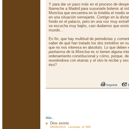
Y para dar un paso más en el proceso de despe
Ibarreche a Madrid para susurrarle boleros al o
Moncloa que encuentra en la tiniebla el medio 
en una situación semejante.
Contigo en la distan
fondo en el palacio, pero en una voz muy extr
se escucha muy bajito, casi dudamos que exist
mundo...
En fin, que hay multitud de periodistas y comen
saber de qué han tratado los dos
tortolitos
en su
que no nos interesa en absoluto. Lo que deben e
pantasma de la Moncloa
es si tienen alguna int
ordenamiento constitucional y cómo, porque, 
reuniéndose con etarras y el otro le recibe y 
éso?
Imprimir
E
Más...
Dios existe
08/09/2013 Lecturas: 11.583