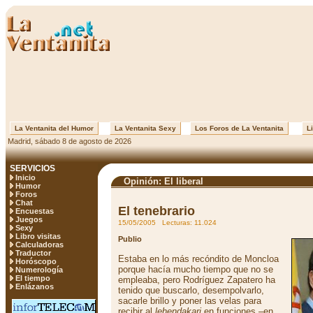
La Ventanita del Humor
La Ventanita Sexy
Los Foros de La Ventanita
Li
Madrid, sábado 8 de agosto de 2026
SERVICIOS
Inicio
Opinión: El liberal
Humor
Foros
Chat
El tenebrario
Encuestas
Juegos
15/05/2005 Lecturas: 11.024
Sexy
Libro visitas
Publio
Calculadoras
Traductor
Estaba en lo más recóndito de Moncloa
Horóscopo
porque hacía mucho tiempo que no se
Numerología
El tiempo
empleaba, pero Rodríguez Zapatero ha
Enlázanos
tenido que buscarlo, desempolvarlo,
sacarle brillo y poner las velas para
recibir al
lehendakari
en funciones –en