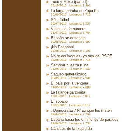
Toxo y Moxo (parte I)
09/10/2010 Lecturas: 7.896
La larga marcha de Zapa-tín
25/09/2010 Lecturas: 7.719
Sólo fútbol
06/07/2010 Lecturas: 7.527
Violencia de número
03/07/2010 Lecturas: 7.764
España se desangra
30/06/2010 Lecturas: 7.497
¡No Pasabán!
03/06/2010 Lecturas: 8.101
No te equivoques, yo soy del PSOE
31/05/2010 Lecturas: 8.714
Sembrar nuestra ruina
27/05/2010 Lecturas: 8.140
Saqueo generalizado
18/05/2010 Lecturas: 7.931
El país por la ventana
14/05/2010 Lecturas: 7.883
La falange garzonita
11/05/2010 Lecturas: 7.867
El sopapo
11/05/2010 Lecturas: 8.137
¿Demócratas? Ni aunque les maten
29/04/2010 Lecturas: 7.707
España hacia los 6 millones de parados
19/04/2010 Lecturas: 7.734
Cánticos de la Izquierda