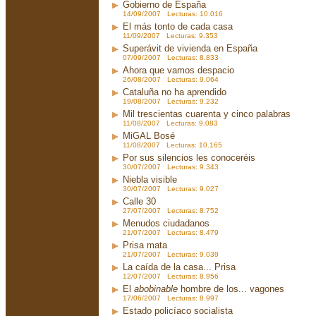
Gobierno de España
14/09/2007 Lecturas: 10.016
El más tonto de cada casa
11/09/2007 Lecturas: 9.353
Superávit de vivienda en España
07/09/2007 Lecturas: 8.833
Ahora que vamos despacio
26/08/2007 Lecturas: 9.064
Cataluña no ha aprendido
19/08/2007 Lecturas: 9.232
Mil trescientas cuarenta y cinco palabras
11/08/2007 Lecturas: 9.083
MiGAL Bosé
11/08/2007 Lecturas: 10.165
Por sus silencios les conoceréis
30/07/2007 Lecturas: 9.343
Niebla visible
30/07/2007 Lecturas: 9.027
Calle 30
27/07/2007 Lecturas: 8.752
Menudos ciudadanos
21/07/2007 Lecturas: 8.479
Prisa mata
21/07/2007 Lecturas: 9.039
La caída de la casa... Prisa
12/07/2007 Lecturas: 8.956
El
abobinable
hombre de los... vagones
17/06/2007 Lecturas: 8.997
Estado policíaco socialista