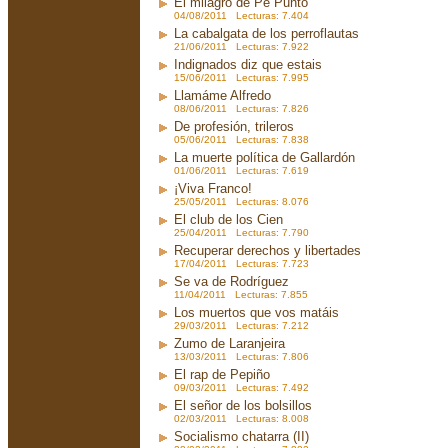
El milagro de Pé Punto
04/08/2011 Lecturas: 7.404
La cabalgata de los perroflautas
21/06/2011 Lecturas: 7.922
Indignados diz que estais
15/06/2011 Lecturas: 7.995
Llamáme Alfredo
08/06/2011 Lecturas: 7.826
De profesión, trileros
05/06/2011 Lecturas: 7.838
La muerte política de Gallardón
01/06/2011 Lecturas: 7.619
¡Viva Franco!
25/05/2011 Lecturas: 8.076
El club de los Cien
25/04/2011 Lecturas: 7.790
Recuperar derechos y libertades
17/04/2011 Lecturas: 7.723
Se va de Rodríguez
11/04/2011 Lecturas: 7.855
Los muertos que vos matáis
29/03/2011 Lecturas: 7.212
Zumo de Laranjeira
13/03/2011 Lecturas: 7.806
El rap de Pepiño
09/03/2011 Lecturas: 7.492
El señor de los bolsillos
02/03/2011 Lecturas: 8.008
Socialismo chatarra (II)