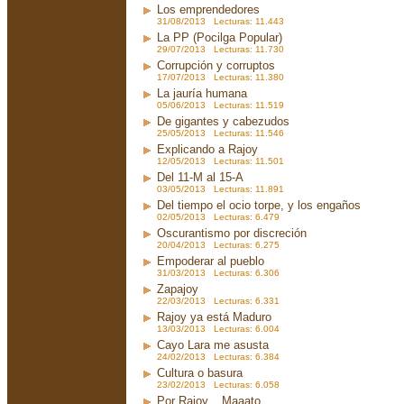
Los emprendedores
31/08/2013 Lecturas: 11.443
La PP (Pocilga Popular)
29/07/2013 Lecturas: 11.730
Corrupción y corruptos
17/07/2013 Lecturas: 11.380
La jauría humana
05/06/2013 Lecturas: 11.519
De gigantes y cabezudos
25/05/2013 Lecturas: 11.546
Explicando a Rajoy
12/05/2013 Lecturas: 11.501
Del 11-M al 15-A
03/05/2013 Lecturas: 11.891
Del tiempo el ocio torpe, y los engaños
02/05/2013 Lecturas: 6.479
Oscurantismo por discreción
20/04/2013 Lecturas: 6.275
Empoderar al pueblo
31/03/2013 Lecturas: 6.306
Zapajoy
22/03/2013 Lecturas: 6.331
Rajoy ya está Maduro
13/03/2013 Lecturas: 6.004
Cayo Lara me asusta
24/02/2013 Lecturas: 6.384
Cultura o basura
23/02/2013 Lecturas: 6.058
Por Rajoy... Maaato