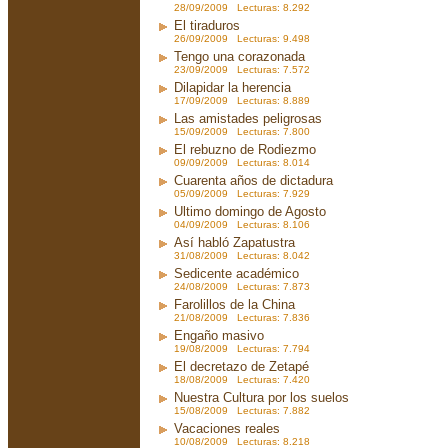
28/09/2009 Lecturas: 8.292
El tiraduros
26/09/2009 Lecturas: 9.498
Tengo una corazonada
23/09/2009 Lecturas: 7.572
Dilapidar la herencia
17/09/2009 Lecturas: 8.889
Las amistades peligrosas
15/09/2009 Lecturas: 7.800
El rebuzno de Rodiezmo
09/09/2009 Lecturas: 8.014
Cuarenta años de dictadura
05/09/2009 Lecturas: 7.929
Ultimo domingo de Agosto
04/09/2009 Lecturas: 8.106
Así habló Zapatustra
31/08/2009 Lecturas: 8.042
Sedicente académico
24/08/2009 Lecturas: 7.873
Farolillos de la China
21/08/2009 Lecturas: 7.836
Engaño masivo
19/08/2009 Lecturas: 7.794
El decretazo de Zetapé
18/08/2009 Lecturas: 7.420
Nuestra Cultura por los suelos
15/08/2009 Lecturas: 7.882
Vacaciones reales
10/08/2009 Lecturas: 8.218