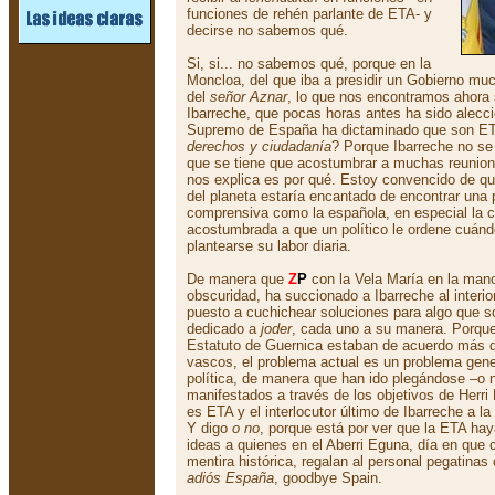
funciones de rehén parlante de ETA- y
decirse no sabemos qué.
Si, si... no sabemos qué, porque en la
Moncloa, del que iba a presidir un Gobierno mu
del
señor Aznar
, lo que nos encontramos ahora
Ibarreche, que pocas horas antes ha sido alecci
Supremo de España ha dictaminado que son E
derechos y ciudadanía
? Porque Ibarreche no se
que se tiene que acostumbrar a muchas reunion
nos explica es por qué. Estoy convencido de qu
del planeta estaría encantado de encontrar una 
comprensiva como la española, en especial la c
acostumbrada a que un político le ordene cuán
plantearse su labor diaria.
De manera que
Z
P
con la Vela María en la mano
obscuridad, ha succionado a Ibarreche al interi
puesto a cuchichear soluciones para algo que s
dedicado a
joder
, cada uno a su manera. Porque 
Estatuto de Guernica estaban de acuerdo más de
vascos, el problema actual es un problema gene
política, de manera que han ido plegándose –o 
manifestados a través de los objetivos de Herri
es ETA y el interlocutor último de Ibarreche a l
Y digo
o no
, porque está por ver que la ETA ha
ideas a quienes en el Aberri Eguna, día en que c
mentira histórica, regalan al personal pegatinas
adiós España
, goodbye Spain.