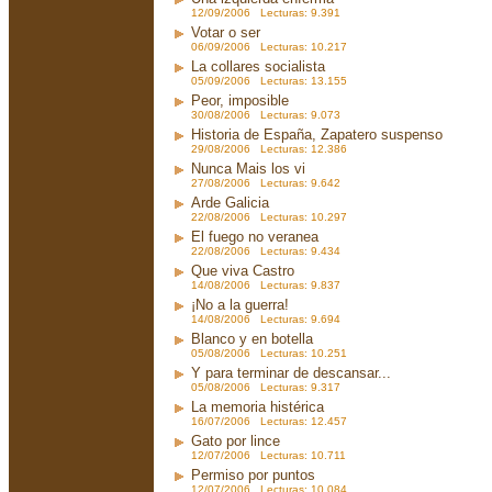
12/09/2006 Lecturas: 9.391
Votar o ser
06/09/2006 Lecturas: 10.217
La collares socialista
05/09/2006 Lecturas: 13.155
Peor, imposible
30/08/2006 Lecturas: 9.073
Historia de España, Zapatero suspenso
29/08/2006 Lecturas: 12.386
Nunca Mais los vi
27/08/2006 Lecturas: 9.642
Arde Galicia
22/08/2006 Lecturas: 10.297
El fuego no veranea
22/08/2006 Lecturas: 9.434
Que viva Castro
14/08/2006 Lecturas: 9.837
¡No a la guerra!
14/08/2006 Lecturas: 9.694
Blanco y en botella
05/08/2006 Lecturas: 10.251
Y para terminar de descansar...
05/08/2006 Lecturas: 9.317
La memoria histérica
16/07/2006 Lecturas: 12.457
Gato por lince
12/07/2006 Lecturas: 10.711
Permiso por puntos
12/07/2006 Lecturas: 10.084