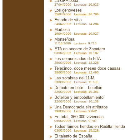
La OPA boba
27/04/2006 Lecturas: 10.023
Los genoveses
25/04/2006 Lecturas: 16.796
Estado de sitio
24/04/2006 Lecturas: 14.284
Marbella
19/04/2006 Lecturas: 10.027
Monseñora
11/04/2006 Lecturas: 9.715
ETA en socorro de Zapatero
03/04/2006 Lecturas: 10.187
Los comunicados de ETA
28/03/2006 Lecturas: 12.228
Telecinco, doce meses doce causas
28/03/2006 Lecturas: 12.490
Las sombras del 11-M
23/03/2006 Lecturas: 11.630
De bote en bote... botellón
22/03/2006 Lecturas: 10.361
Botellón y embotellamiento
22/03/2006 Lecturas: 10.138
Una Democracia sin atributos
19/03/2006 Lecturas: 9.842
En total, 360.000 viviendas
05/03/2006 Lecturas: 9.707
Todos fuimos heridos en Rodilla Herida
03/03/2006 Lecturas: 15.228
El talento de España