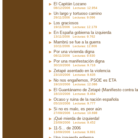
El Capitán Lozano
08/12/2006 Lecturas: 12.954
Un largo y tortuoso camino
29/11/2006 Lecturas: 9.096
Los graciosos
19/11/2006 Lecturas: 12.179
En España gobierna la izquierda
13/11/2006 Lecturas: 9.762
Mambrú se fue a la guerra
10/11/2006 Lecturas: 12.806
Por una vivienda digna
08/11/2006 Lecturas: 9.630
Por una manifestación digna
30/10/2006 Lecturas: 9.716
Zetapé asentado en la violencia
23/10/2006 Lecturas: 9.635
No nos engañemos, PSOE es ETA
19/10/2006 Lecturas: 12.086
El Guantánamo de Zetapé (Manifiesto contra la 
18/10/2006 Lecturas: 9.464
Ocaso y ruina de la nación española
05/10/2006 Lecturas: 9.777
Si no es malo, es peor aún
27/09/2006 Lecturas: 10.698
¡Qué mierda de izquierda!
23/09/2006 Lecturas: 9.452
11-S... de 2006
13/09/2006 Lecturas: 9.891
Una izquierda enferma