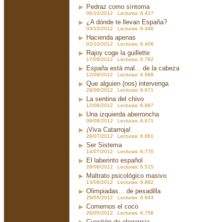
Pedraz como síntoma
06/10/2012 Lecturas: 6.417
¿A dónde te llevan España?
03/10/2012 Lecturas: 6.346
Hacienda apenas
02/10/2012 Lecturas: 6.406
Rajoy coge la guillette
17/09/2012 Lecturas: 6.782
España está mal... de la cabeza
12/09/2012 Lecturas: 6.688
Que alguien (nos) intervenga
28/08/2012 Lecturas: 6.671
La sentina del chivo
12/08/2012 Lecturas: 6.897
Una izquierda aberroncha
09/08/2012 Lecturas: 6.671
¡Viva Catarroja!
28/07/2012 Lecturas: 6.861
Ser Sistema
14/07/2012 Lecturas: 6.770
El laberinto español
28/06/2012 Lecturas: 6.515
Maltrato psicológico masivo
13/06/2012 Lecturas: 6.882
Olimpiadas... de pesadilla
29/05/2012 Lecturas: 6.643
Comernos el coco
26/05/2012 Lecturas: 6.756
Cuestión de elegancia