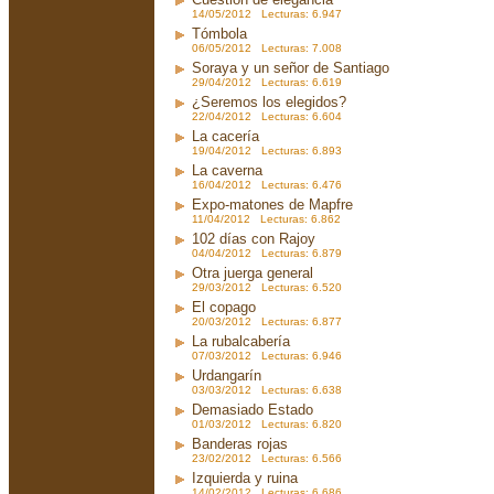
14/05/2012 Lecturas: 6.947
Tómbola
06/05/2012 Lecturas: 7.008
Soraya y un señor de Santiago
29/04/2012 Lecturas: 6.619
¿Seremos los elegidos?
22/04/2012 Lecturas: 6.604
La cacería
19/04/2012 Lecturas: 6.893
La caverna
16/04/2012 Lecturas: 6.476
Expo-matones de Mapfre
11/04/2012 Lecturas: 6.862
102 días con Rajoy
04/04/2012 Lecturas: 6.879
Otra juerga general
29/03/2012 Lecturas: 6.520
El copago
20/03/2012 Lecturas: 6.877
La rubalcabería
07/03/2012 Lecturas: 6.946
Urdangarín
03/03/2012 Lecturas: 6.638
Demasiado Estado
01/03/2012 Lecturas: 6.820
Banderas rojas
23/02/2012 Lecturas: 6.566
Izquierda y ruina
14/02/2012 Lecturas: 6.686