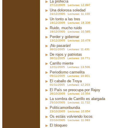
La profecía
27/12/2005 Lecturas: 12.897
Una dolorosa soledad
24/12/2005 Lecturas: 11.100
Un tonto a las tres
19/12/2005 Lecturas: 18.336
Ruido, mucho ruido
18/12/2005 Lecturas: 10.585
Perder y gobernar
13/12/2005 Lecturas: 10.478
¡No pasarán!
30/11/2005 Lecturas: 11.431
De rojos y patriotas
30/11/2005 Lecturas: 10.771
Carrillo miente
12/11/2005 Lecturas: 13.506
Periodismo carmelita
05/11/2005 Lecturas: 10.901
El caballo de Troya
01/11/2005 Lecturas: 12.203
El País se preocupa por Rajoy
26/10/2005 Lecturas: 10.554
La sombra de Carrillo es alargada
25/10/2005 Lecturas: 11.722
Politicamoribundia
23/10/2005 Lecturas: 10.654
Os estáis volviendo locos
22/10/2005 Lecturas: 11.083
El bloqueo