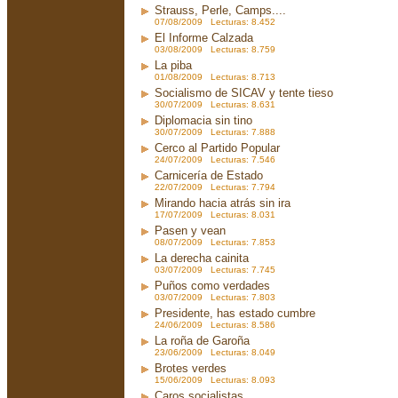
Strauss, Perle, Camps....
07/08/2009 Lecturas: 8.452
El Informe Calzada
03/08/2009 Lecturas: 8.759
La piba
01/08/2009 Lecturas: 8.713
Socialismo de SICAV y tente tieso
30/07/2009 Lecturas: 8.631
Diplomacia sin tino
30/07/2009 Lecturas: 7.888
Cerco al Partido Popular
24/07/2009 Lecturas: 7.546
Carnicería de Estado
22/07/2009 Lecturas: 7.794
Mirando hacia atrás sin ira
17/07/2009 Lecturas: 8.031
Pasen y vean
08/07/2009 Lecturas: 7.853
La derecha cainita
03/07/2009 Lecturas: 7.745
Puños como verdades
03/07/2009 Lecturas: 7.803
Presidente, has estado cumbre
24/06/2009 Lecturas: 8.586
La roña de Garoña
23/06/2009 Lecturas: 8.049
Brotes verdes
15/06/2009 Lecturas: 8.093
Caros socialistas