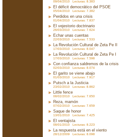
09/04/2010 Lecturas: 8.383
El déficit democrático del PSOE
05/04/2010 Lecturas: 7.382
Perdidos en una crisis
01/04/2010 Lecturas: 7.837
El vejestorio doctrinario
26/03/2010 Lecturas: 7.624
Echar unas cuentas
22/03/2010 Lecturas: 7.533
La Revolución Cultural de Zeta Pe II
17/03/2010 Lecturas: 8.047
La Revolución Cultural de Zeta Pe I
17/03/2010 Lecturas: 7.598
Con confianza saldremos de la crisis
02/03/2010 Lecturas: 8.074
El garito se viene abajo
01/03/2010 Lecturas: 7.917
Putsch a la Justicia
23/02/2010 Lecturas: 8.862
Little fence
08/02/2010 Lecturas: 7.650
Reza, mamón
07/02/2010 Lecturas: 7.659
Saque de honor
13/01/2010 Lecturas: 7.425
El ventajista
08/01/2010 Lecturas: 8.223
La respuesta está en el viento
28/12/2009 Lecturas: 8.098