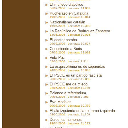
El muñeco diabólico
06/07/2006 Lecturas: 14.007
Pucherazo en Cataluña
19/06/2006 Lecturas: 10.014
Nazionalismo catalán
16/06/2006 Lecturas: 10.382
La República de Rodríguez Zapatero
14/06/2006 Lecturas: 10.096
El doctor-bomba
09/06/2006 Lecturas: 10.827
Conociendo a Boris
04/06/2006 Lecturas: 12.032
Vota Paz
03/06/2006 Lecturas: 9.914
La esquizofrenia es de izquierdas
24/05/2006 Lecturas: 10.040
El PSOE es un partido fascista
23/05/2006 Lecturas: 19.050
El PSOE me da miedo
22/05/2006 Lecturas: 11.030
Polanco a referéndum
20/05/2006 Lecturas: 9.283
Evo Modales
20/05/2006 Lecturas: 10.359
El ala izquierda de la extrema izquierda
08/05/2006 Lecturas: 11.359
Derechos humonos
29/04/2006 Lecturas: 11.523