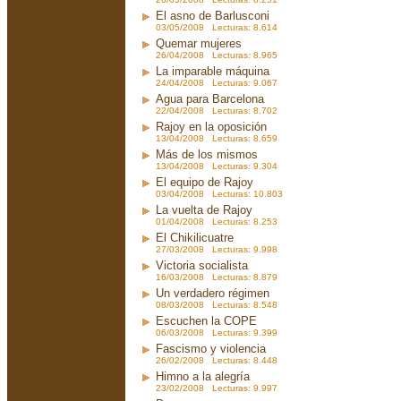
El asno de Barlusconi
03/05/2008 Lecturas: 8.614
Quemar mujeres
26/04/2008 Lecturas: 8.965
La imparable máquina
24/04/2008 Lecturas: 9.067
Agua para Barcelona
22/04/2008 Lecturas: 8.702
Rajoy en la oposición
13/04/2008 Lecturas: 8.659
Más de los mismos
13/04/2008 Lecturas: 9.304
El equipo de Rajoy
03/04/2008 Lecturas: 10.803
La vuelta de Rajoy
01/04/2008 Lecturas: 8.253
El Chikilicuatre
27/03/2008 Lecturas: 9.998
Victoria socialista
16/03/2008 Lecturas: 8.879
Un verdadero régimen
08/03/2008 Lecturas: 8.548
Escuchen la COPE
06/03/2008 Lecturas: 9.399
Fascismo y violencia
26/02/2008 Lecturas: 8.448
Himno a la alegría
23/02/2008 Lecturas: 9.997