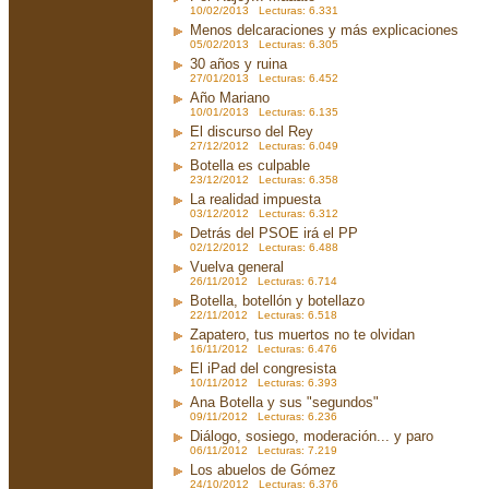
10/02/2013 Lecturas: 6.331
Menos delcaraciones y más explicaciones
05/02/2013 Lecturas: 6.305
30 años y ruina
27/01/2013 Lecturas: 6.452
Año Mariano
10/01/2013 Lecturas: 6.135
El discurso del Rey
27/12/2012 Lecturas: 6.049
Botella es culpable
23/12/2012 Lecturas: 6.358
La realidad impuesta
03/12/2012 Lecturas: 6.312
Detrás del PSOE irá el PP
02/12/2012 Lecturas: 6.488
Vuelva general
26/11/2012 Lecturas: 6.714
Botella, botellón y botellazo
22/11/2012 Lecturas: 6.518
Zapatero, tus muertos no te olvidan
16/11/2012 Lecturas: 6.476
El iPad del congresista
10/11/2012 Lecturas: 6.393
Ana Botella y sus "segundos"
09/11/2012 Lecturas: 6.236
Diálogo, sosiego, moderación... y paro
06/11/2012 Lecturas: 7.219
Los abuelos de Gómez
24/10/2012 Lecturas: 6.376