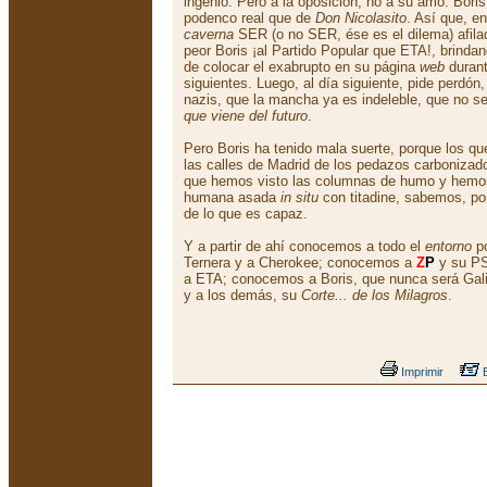
ingenio. Pero a la oposición, no a su amo. Bori
podenco real que de
Don Nicolasito
. Así que, e
caverna
SER (o no SER, ése es el dilema) afilad
peor Boris ¡al Partido Popular que ETA!, brindan
de colocar el exabrupto en su página
web
durant
siguientes. Luego, al día siguiente, pide perdó
nazis, que la mancha ya es indeleble, que no se 
que viene del futuro
.
Pero Boris ha tenido mala suerte, porque los qu
las calles de Madrid de los pedazos carboniza
que hemos visto las columnas de humo y hemos 
humana asada
in situ
con titadine, sabemos, po
de lo que es capaz.
Y a partir de ahí conocemos a todo el
entorno
po
Ternera y a Cherokee; conocemos a
Z
P
y su PS
a ETA; conocemos a Boris, que nunca será Gal
y a los demás, su
Corte... de los Milagros
.
Imprimir
E