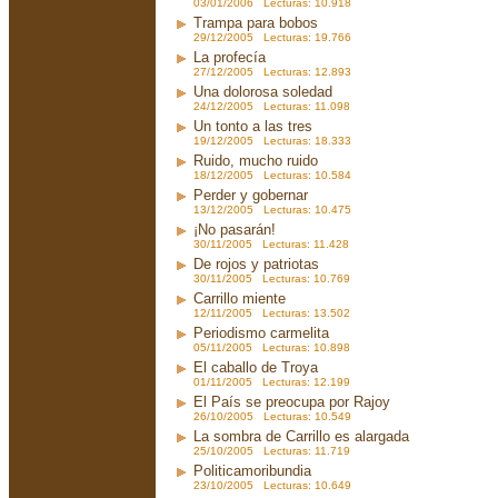
03/01/2006 Lecturas: 10.918
Trampa para bobos
29/12/2005 Lecturas: 19.766
La profecía
27/12/2005 Lecturas: 12.893
Una dolorosa soledad
24/12/2005 Lecturas: 11.098
Un tonto a las tres
19/12/2005 Lecturas: 18.333
Ruido, mucho ruido
18/12/2005 Lecturas: 10.584
Perder y gobernar
13/12/2005 Lecturas: 10.475
¡No pasarán!
30/11/2005 Lecturas: 11.428
De rojos y patriotas
30/11/2005 Lecturas: 10.769
Carrillo miente
12/11/2005 Lecturas: 13.502
Periodismo carmelita
05/11/2005 Lecturas: 10.898
El caballo de Troya
01/11/2005 Lecturas: 12.199
El País se preocupa por Rajoy
26/10/2005 Lecturas: 10.549
La sombra de Carrillo es alargada
25/10/2005 Lecturas: 11.719
Politicamoribundia
23/10/2005 Lecturas: 10.649