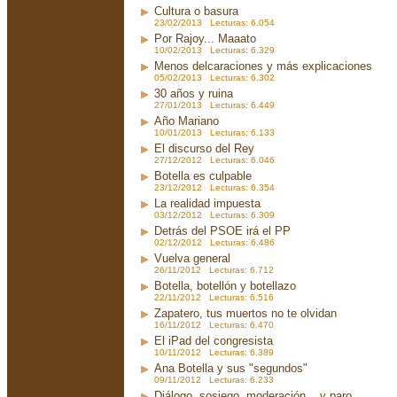
Cultura o basura
23/02/2013 Lecturas: 6.054
Por Rajoy... Maaato
10/02/2013 Lecturas: 6.329
Menos delcaraciones y más explicaciones
05/02/2013 Lecturas: 6.302
30 años y ruina
27/01/2013 Lecturas: 6.449
Año Mariano
10/01/2013 Lecturas: 6.133
El discurso del Rey
27/12/2012 Lecturas: 6.046
Botella es culpable
23/12/2012 Lecturas: 6.354
La realidad impuesta
03/12/2012 Lecturas: 6.309
Detrás del PSOE irá el PP
02/12/2012 Lecturas: 6.486
Vuelva general
26/11/2012 Lecturas: 6.712
Botella, botellón y botellazo
22/11/2012 Lecturas: 6.516
Zapatero, tus muertos no te olvidan
16/11/2012 Lecturas: 6.470
El iPad del congresista
10/11/2012 Lecturas: 6.389
Ana Botella y sus "segundos"
09/11/2012 Lecturas: 6.233
Diálogo, sosiego, moderación... y paro