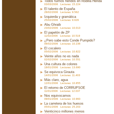
Todos fuimos heridos en Rodilla Herida
03/03/2006 Lecturas: 15.224
El talento de España
28/02/2006 Lecturas: 9.562
Izquierda y gramática
25/02/2006 Lecturas: 9.626
Abu Ghraib
23/02/2006 Lecturas: 10.013
El papelón de ZP
11/02/2006 Lecturas: 10.519
¿Pero sabe esto Conde Pumpido?
08/02/2006 Lecturas: 10.236
El cocalero
05/02/2006 Lecturas: 10.822
Veinte años no es nada
02/02/2006 Lecturas: 10.551
Una cultura de colores
18/01/2006 Lecturas: 13.690
Se equivoca Girauta
14/01/2006 Lecturas: 11.403
Más claro, agua
12/01/2006 Lecturas: 10.855
El retorno de CORRUPSOE
11/01/2006 Lecturas: 12.037
Nos equivocamos
09/01/2006 Lecturas: 10.993
La carretera de los huesos
05/01/2006 Lecturas: 25.203
Veinticinco millones menos