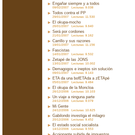
Engañar siempre y a todos
09/02/2007 Lecturas: 9.038
Todos contra el PP
29/01/2007 Lecturas: 11.530
El okupa-mocho
26/01/2007 Lecturas: 9.640
Será por cordones
21/01/2007 Lecturas: 9.162
Carrillo y sus razones
19/01/2007 Lecturas: 11.156
Fascistas
14/01/2007 Lecturas: 9.532
Zetapé de las JONS
13/01/2007 Lecturas: 10.002
Demagogos e ineptos sin solución
09/01/2007 Lecturas: 9.143
ETA da una bofETAda a zETApé
05/01/2007 Lecturas: 9.484
El okupa de la Moncloa
26/12/2006 Lecturas: 10.103
Un viaje a ninguna parte
24/12/2006 Lecturas: 9.079
Mi Gente
24/12/2006 Lecturas: 10.625
Gabilondo investiga el milagro
20/12/2006 Lecturas: 9.452
El estado social socialista
14/12/2006 Lecturas: 9.553
Acojonante subida de impuestos