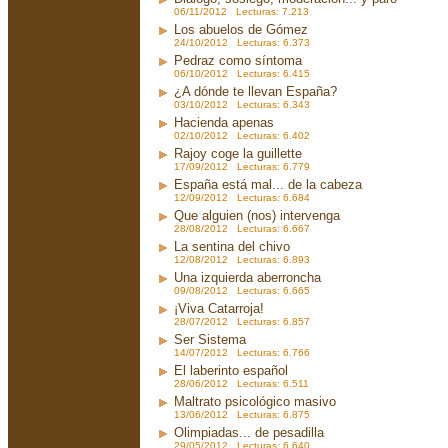
06/11/2012 Lecturas: 7.213
Los abuelos de Gómez
24/10/2012 Lecturas: 6.373
Pedraz como síntoma
06/10/2012 Lecturas: 6.415
¿A dónde te llevan España?
03/10/2012 Lecturas: 6.343
Hacienda apenas
02/10/2012 Lecturas: 6.402
Rajoy coge la guillette
17/09/2012 Lecturas: 6.779
España está mal... de la cabeza
12/09/2012 Lecturas: 6.684
Que alguien (nos) intervenga
28/08/2012 Lecturas: 6.667
La sentina del chivo
12/08/2012 Lecturas: 6.893
Una izquierda aberroncha
09/08/2012 Lecturas: 6.665
¡Viva Catarroja!
28/07/2012 Lecturas: 6.857
Ser Sistema
14/07/2012 Lecturas: 6.766
El laberinto español
28/06/2012 Lecturas: 6.511
Maltrato psicológico masivo
13/06/2012 Lecturas: 6.875
Olimpiadas... de pesadilla
29/05/2012 Lecturas: 6.640