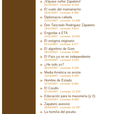
¡Váyase señor Zapatero!
02/12/2007 Lecturas: 9.314
El vuelo del mamarracho
24/11/2007 Lecturas: 9.394
Diplomacia callada
22/11/2007 Lecturas: 13.495
Don Tancredo Rodríguez Zapatero
14/11/2007 Lecturas: 9.821
Engordar a ETA
10/11/2007 Lecturas: 10.002
El estigma originario
01/11/2007 Lecturas: 9.377
El algoritmo de Gore
28/10/2007 Lecturas: 8.899
El País ya no es independiente
22/10/2007 Lecturas: 9.522
¿He sido yo?
20/10/2007 Lecturas: 9.330
Media América no existe
14/10/2007 Lecturas: 9.045
Hombre de Estado
11/10/2007 Lecturas: 9.092
El Corullo
07/10/2007 Lecturas: 12.523
Educación para la masonería (y II)
01/10/2007 Lecturas: 9.982
Zapatero asesino
26/09/2007 Lecturas: 12.187
La homilía del jesuita