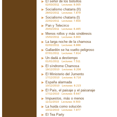
El señor de los bolsillos
02/03/2011 Lecturas: 8.005
Socialismo chatarra (II)
28/02/2011 Lecturas: 7.879
Socialismo chatarra (I)
22/02/2011 Lecturas: 7.604
Pan y Telecirco
20/02/2011 Lecturas: 8.465
Menos rollos y más sindéresis
15/02/2011 Lecturas: 8.800
La larga noche de la chamosa
02/02/2011 Lecturas: 8.888
Gallardón se ha vuelto peligroso
07/01/2011 Lecturas: 7.814
Un dadá a destiempo
01/01/2011 Lecturas: 7.511
El síndrome Chamosa
19/12/2010 Lecturas: 8.206
El Ministerio del Jumento
17/12/2010 Lecturas: 8.716
España alarmada
10/12/2010 Lecturas: 8.215
El País, el paisaje y el paisanaje
17/11/2010 Lecturas: 9.647
Impuestos, más o menos
11/11/2010 Lecturas: 8.503
La huida como solución
10/11/2010 Lecturas: 7.977
El Tea Party