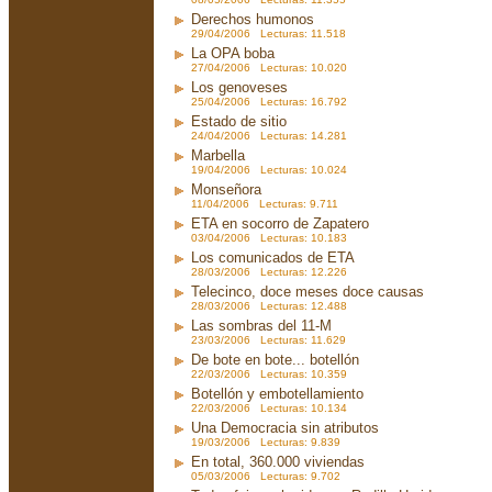
Derechos humonos
29/04/2006 Lecturas: 11.518
La OPA boba
27/04/2006 Lecturas: 10.020
Los genoveses
25/04/2006 Lecturas: 16.792
Estado de sitio
24/04/2006 Lecturas: 14.281
Marbella
19/04/2006 Lecturas: 10.024
Monseñora
11/04/2006 Lecturas: 9.711
ETA en socorro de Zapatero
03/04/2006 Lecturas: 10.183
Los comunicados de ETA
28/03/2006 Lecturas: 12.226
Telecinco, doce meses doce causas
28/03/2006 Lecturas: 12.488
Las sombras del 11-M
23/03/2006 Lecturas: 11.629
De bote en bote... botellón
22/03/2006 Lecturas: 10.359
Botellón y embotellamiento
22/03/2006 Lecturas: 10.134
Una Democracia sin atributos
19/03/2006 Lecturas: 9.839
En total, 360.000 viviendas
05/03/2006 Lecturas: 9.702