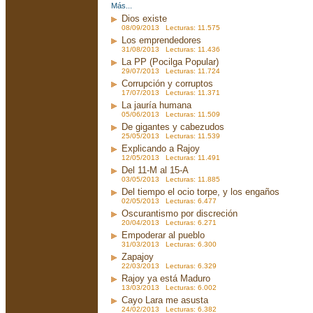
Más...
Dios existe
08/09/2013 Lecturas: 11.575
Los emprendedores
31/08/2013 Lecturas: 11.436
La PP (Pocilga Popular)
29/07/2013 Lecturas: 11.724
Corrupción y corruptos
17/07/2013 Lecturas: 11.371
La jauría humana
05/06/2013 Lecturas: 11.509
De gigantes y cabezudos
25/05/2013 Lecturas: 11.539
Explicando a Rajoy
12/05/2013 Lecturas: 11.491
Del 11-M al 15-A
03/05/2013 Lecturas: 11.885
Del tiempo el ocio torpe, y los engaños
02/05/2013 Lecturas: 6.477
Oscurantismo por discreción
20/04/2013 Lecturas: 6.271
Empoderar al pueblo
31/03/2013 Lecturas: 6.300
Zapajoy
22/03/2013 Lecturas: 6.329
Rajoy ya está Maduro
13/03/2013 Lecturas: 6.002
Cayo Lara me asusta
24/02/2013 Lecturas: 6.382