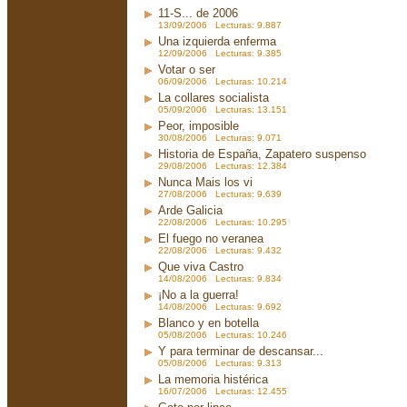
11-S... de 2006
13/09/2006 Lecturas: 9.887
Una izquierda enferma
12/09/2006 Lecturas: 9.385
Votar o ser
06/09/2006 Lecturas: 10.214
La collares socialista
05/09/2006 Lecturas: 13.151
Peor, imposible
30/08/2006 Lecturas: 9.071
Historia de España, Zapatero suspenso
29/08/2006 Lecturas: 12.384
Nunca Mais los vi
27/08/2006 Lecturas: 9.639
Arde Galicia
22/08/2006 Lecturas: 10.295
El fuego no veranea
22/08/2006 Lecturas: 9.432
Que viva Castro
14/08/2006 Lecturas: 9.834
¡No a la guerra!
14/08/2006 Lecturas: 9.692
Blanco y en botella
05/08/2006 Lecturas: 10.246
Y para terminar de descansar...
05/08/2006 Lecturas: 9.313
La memoria histérica
16/07/2006 Lecturas: 12.455