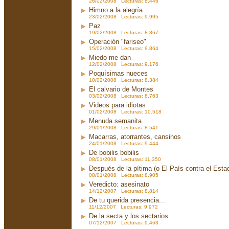
26/02/2008 Lecturas: 8.446
Himno a la alegría
23/02/2008 Lecturas: 9.995
Paz
19/02/2008 Lecturas: 8.867
Operación "fariseo"
15/02/2008 Lecturas: 9.864
Miedo me dan
12/02/2008 Lecturas: 9.176
Poquísimas nueces
10/02/2008 Lecturas: 8.384
El calvario de Montes
03/02/2008 Lecturas: 8.763
Videos para idiotas
01/02/2008 Lecturas: 10.518
Menuda semanita
29/01/2008 Lecturas: 8.541
Macarras, atorrantes, cansinos
24/01/2008 Lecturas: 9.444
De bobilis bobilis
08/01/2008 Lecturas: 11.350
Después de la pítima (o El País contra el Est
08/01/2008 Lecturas: 8.905
Veredicto: asesinato
14/12/2007 Lecturas: 8.814
De tu querida presencia...
11/12/2007 Lecturas: 9.972
De la secta y los sectarios
07/12/2007 Lecturas: 9.463