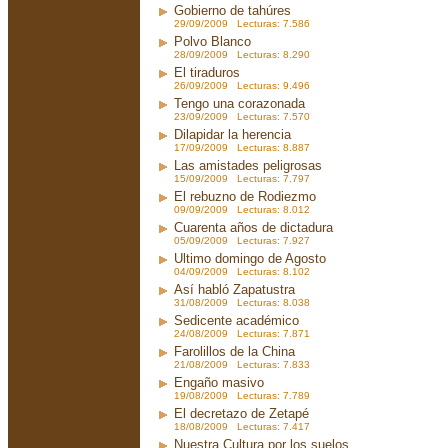
Gobierno de tahúres
29/09/2009 Lecturas: 7.586
Polvo Blanco
28/09/2009 Lecturas: 8.290
El tiraduros
26/09/2009 Lecturas: 9.496
Tengo una corazonada
23/09/2009 Lecturas: 7.570
Dilapidar la herencia
17/09/2009 Lecturas: 8.887
Las amistades peligrosas
15/09/2009 Lecturas: 7.797
El rebuzno de Rodiezmo
09/09/2009 Lecturas: 8.012
Cuarenta años de dictadura
05/09/2009 Lecturas: 7.927
Ultimo domingo de Agosto
04/09/2009 Lecturas: 8.102
Así habló Zapatustra
31/08/2009 Lecturas: 8.038
Sedicente académico
24/08/2009 Lecturas: 7.871
Farolillos de la China
21/08/2009 Lecturas: 7.833
Engaño masivo
19/08/2009 Lecturas: 7.789
El decretazo de Zetapé
18/08/2009 Lecturas: 7.417
Nuestra Cultura por los suelos