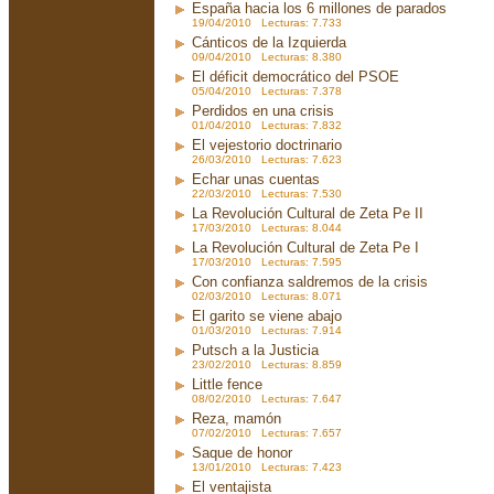
España hacia los 6 millones de parados
19/04/2010 Lecturas: 7.733
Cánticos de la Izquierda
09/04/2010 Lecturas: 8.380
El déficit democrático del PSOE
05/04/2010 Lecturas: 7.378
Perdidos en una crisis
01/04/2010 Lecturas: 7.832
El vejestorio doctrinario
26/03/2010 Lecturas: 7.623
Echar unas cuentas
22/03/2010 Lecturas: 7.530
La Revolución Cultural de Zeta Pe II
17/03/2010 Lecturas: 8.044
La Revolución Cultural de Zeta Pe I
17/03/2010 Lecturas: 7.595
Con confianza saldremos de la crisis
02/03/2010 Lecturas: 8.071
El garito se viene abajo
01/03/2010 Lecturas: 7.914
Putsch a la Justicia
23/02/2010 Lecturas: 8.859
Little fence
08/02/2010 Lecturas: 7.647
Reza, mamón
07/02/2010 Lecturas: 7.657
Saque de honor
13/01/2010 Lecturas: 7.423
El ventajista