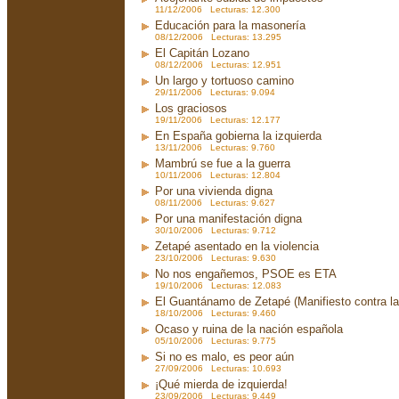
11/12/2006 Lecturas: 12.300
Educación para la masonería
08/12/2006 Lecturas: 13.295
El Capitán Lozano
08/12/2006 Lecturas: 12.951
Un largo y tortuoso camino
29/11/2006 Lecturas: 9.094
Los graciosos
19/11/2006 Lecturas: 12.177
En España gobierna la izquierda
13/11/2006 Lecturas: 9.760
Mambrú se fue a la guerra
10/11/2006 Lecturas: 12.804
Por una vivienda digna
08/11/2006 Lecturas: 9.627
Por una manifestación digna
30/10/2006 Lecturas: 9.712
Zetapé asentado en la violencia
23/10/2006 Lecturas: 9.630
No nos engañemos, PSOE es ETA
19/10/2006 Lecturas: 12.083
El Guantánamo de Zetapé (Manifiesto contra la 
18/10/2006 Lecturas: 9.460
Ocaso y ruina de la nación española
05/10/2006 Lecturas: 9.775
Si no es malo, es peor aún
27/09/2006 Lecturas: 10.693
¡Qué mierda de izquierda!
23/09/2006 Lecturas: 9.449