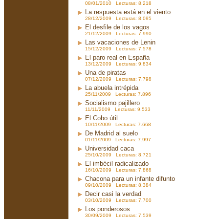
08/01/2010 Lecturas: 8.218
La respuesta está en el viento
28/12/2009 Lecturas: 8.095
El desfile de los vagos
21/12/2009 Lecturas: 7.990
Las vacaciones de Lenin
15/12/2009 Lecturas: 7.578
El paro real en España
13/12/2009 Lecturas: 9.834
Una de piratas
07/12/2009 Lecturas: 7.798
La abuela intrépida
25/11/2009 Lecturas: 7.896
Socialismo pajillero
11/11/2009 Lecturas: 9.533
El Cobo útil
10/11/2009 Lecturas: 7.668
De Madrid al suelo
01/11/2009 Lecturas: 7.997
Universidad caca
25/10/2009 Lecturas: 8.721
El imbécil radicalizado
16/10/2009 Lecturas: 7.868
Chacona para un infante difunto
09/10/2009 Lecturas: 8.384
Decir casi la verdad
03/10/2009 Lecturas: 7.700
Los ponderosos
30/09/2009 Lecturas: 7.539