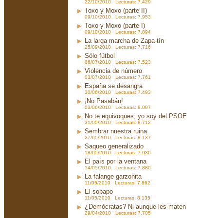
22/10/2010 Lecturas: 7.429
Toxo y Moxo (parte II)
09/10/2010 Lecturas: 7.953
Toxo y Moxo (parte I)
09/10/2010 Lecturas: 7.894
La larga marcha de Zapa-tín
25/09/2010 Lecturas: 7.716
Sólo fútbol
06/07/2010 Lecturas: 7.523
Violencia de número
03/07/2010 Lecturas: 7.761
España se desangra
30/06/2010 Lecturas: 7.493
¡No Pasabán!
03/06/2010 Lecturas: 8.097
No te equivoques, yo soy del PSOE
31/05/2010 Lecturas: 8.712
Sembrar nuestra ruina
27/05/2010 Lecturas: 8.137
Saqueo generalizado
18/05/2010 Lecturas: 7.930
El país por la ventana
14/05/2010 Lecturas: 7.880
La falange garzonita
11/05/2010 Lecturas: 7.862
El sopapo
11/05/2010 Lecturas: 8.135
¿Demócratas? Ni aunque les maten
29/04/2010 Lecturas: 7.705