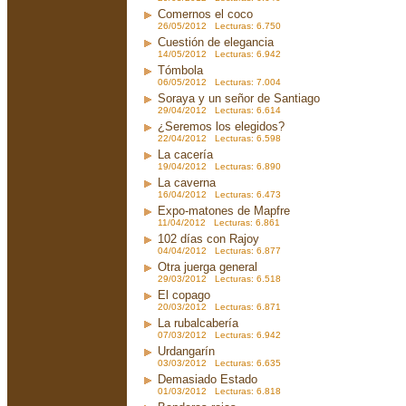
Comernos el coco
26/05/2012 Lecturas: 6.750
Cuestión de elegancia
14/05/2012 Lecturas: 6.942
Tómbola
06/05/2012 Lecturas: 7.004
Soraya y un señor de Santiago
29/04/2012 Lecturas: 6.614
¿Seremos los elegidos?
22/04/2012 Lecturas: 6.598
La cacería
19/04/2012 Lecturas: 6.890
La caverna
16/04/2012 Lecturas: 6.473
Expo-matones de Mapfre
11/04/2012 Lecturas: 6.861
102 días con Rajoy
04/04/2012 Lecturas: 6.877
Otra juerga general
29/03/2012 Lecturas: 6.518
El copago
20/03/2012 Lecturas: 6.871
La rubalcabería
07/03/2012 Lecturas: 6.942
Urdangarín
03/03/2012 Lecturas: 6.635
Demasiado Estado
01/03/2012 Lecturas: 6.818