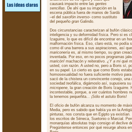
causará impacto entre las
gentes
sencillas
. De ahí que su irrupción en la
escena pública fuera de manos de Sardá
–el del
saxofón inverso
- como sustituto
del pequeño
gran
Galindo.
Dos circunstancias caracterizan al bufón clásico
inteligencia y su deformidad física. Pero si es cl
Izaguirre, lo que es difícil de encontrar en un h
malformación física. Eso, claro está, no podía
como él una barrera a sus aspiraciones, así que 
mariconería
es, al mismo tiempo, su gran creac
inventada. Por eso, en no pocos programas jale
maricón!
machacón y reiterativo.
¿Y a mi qué m
usted, con razón. A usted no, pero a Boris sí, 
en su papel. Lo cierto es que como Boris estab
homosexualidad no fuera suficiente motivo para 
sacó de la chistera un convincente conejo, una
sociedad
teofálica
, digámoslo así, supusiera su 
micropene
, la gran creación de Boris Izaguirre.
incontestable, porque, a ver cuántos hombres 
la tenemos pequeñita... ¡Sólo el astuto Boris!
El oficio de bufón alcanza su momento de máxi
Media, pero es sabido que había ya en la Antig
pinturas, nos consta que en Egipto ya existía
los escritos de Séneca, Suetonio o Marcial. Pero
monarquías absolutas trajo consigo el declive de
Pregúntense entonces por qué resurge ahora entr
Boris.