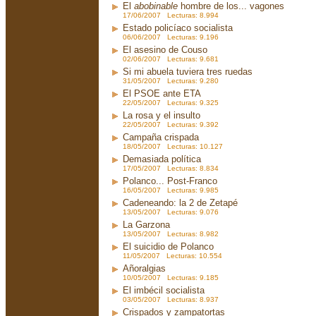
El
abobinable
hombre de los... vagones
17/06/2007 Lecturas: 8.994
Estado policíaco socialista
06/06/2007 Lecturas: 9.196
El asesino de Couso
02/06/2007 Lecturas: 9.681
Si mi abuela tuviera tres ruedas
31/05/2007 Lecturas: 9.280
El PSOE ante ETA
22/05/2007 Lecturas: 9.325
La rosa y el insulto
22/05/2007 Lecturas: 9.392
Campaña crispada
18/05/2007 Lecturas: 10.127
Demasiada política
17/05/2007 Lecturas: 8.834
Polanco... Post-Franco
16/05/2007 Lecturas: 9.985
Cadeneando: la 2 de Zetapé
13/05/2007 Lecturas: 9.076
La Garzona
13/05/2007 Lecturas: 8.982
El suicidio de Polanco
11/05/2007 Lecturas: 10.554
Añoralgias
10/05/2007 Lecturas: 9.185
El imbécil socialista
03/05/2007 Lecturas: 8.937
Crispados y zampatortas