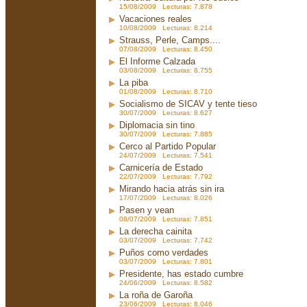
15/08/2009 Lecturas: 7.878
Vacaciones reales
10/08/2009 Lecturas: 8.214
Strauss, Perle, Camps....
07/08/2009 Lecturas: 8.450
El Informe Calzada
03/08/2009 Lecturas: 8.755
La piba
01/08/2009 Lecturas: 8.710
Socialismo de SICAV y tente tieso
30/07/2009 Lecturas: 8.627
Diplomacia sin tino
30/07/2009 Lecturas: 7.885
Cerco al Partido Popular
24/07/2009 Lecturas: 7.541
Carnicería de Estado
22/07/2009 Lecturas: 7.792
Mirando hacia atrás sin ira
17/07/2009 Lecturas: 8.026
Pasen y vean
08/07/2009 Lecturas: 7.851
La derecha cainita
03/07/2009 Lecturas: 7.742
Puños como verdades
03/07/2009 Lecturas: 7.801
Presidente, has estado cumbre
24/06/2009 Lecturas: 8.582
La roña de Garoña
23/06/2009 Lecturas: 8.046