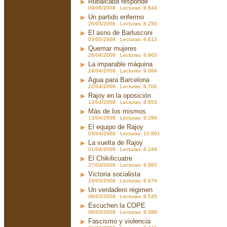
Rubalcaba responde
09/06/2008 Lecturas: 8.644
Un partido enfermo
26/05/2008 Lecturas: 8.250
El asno de Barlusconi
03/05/2008 Lecturas: 8.612
Quemar mujeres
26/04/2008 Lecturas: 8.963
La imparable máquina
24/04/2008 Lecturas: 9.064
Agua para Barcelona
22/04/2008 Lecturas: 8.700
Rajoy en la oposición
13/04/2008 Lecturas: 8.653
Más de los mismos
13/04/2008 Lecturas: 9.298
El equipo de Rajoy
03/04/2008 Lecturas: 10.801
La vuelta de Rajoy
01/04/2008 Lecturas: 8.249
El Chikilicuatre
27/03/2008 Lecturas: 9.995
Victoria socialista
16/03/2008 Lecturas: 8.876
Un verdadero régimen
08/03/2008 Lecturas: 8.545
Escuchen la COPE
06/03/2008 Lecturas: 9.398
Fascismo y violencia