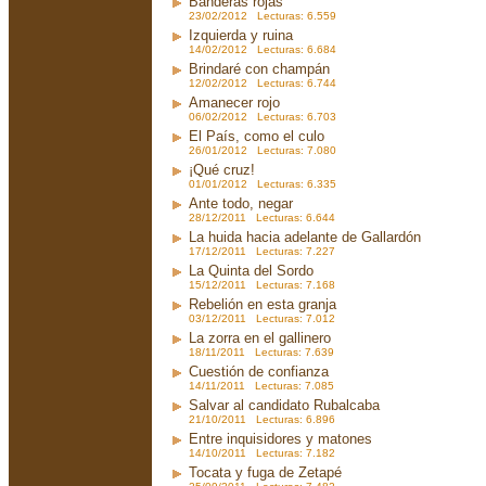
Banderas rojas
23/02/2012 Lecturas: 6.559
Izquierda y ruina
14/02/2012 Lecturas: 6.684
Brindaré con champán
12/02/2012 Lecturas: 6.744
Amanecer rojo
06/02/2012 Lecturas: 6.703
El País, como el culo
26/01/2012 Lecturas: 7.080
¡Qué cruz!
01/01/2012 Lecturas: 6.335
Ante todo, negar
28/12/2011 Lecturas: 6.644
La huida hacia adelante de Gallardón
17/12/2011 Lecturas: 7.227
La Quinta del Sordo
15/12/2011 Lecturas: 7.168
Rebelión en esta granja
03/12/2011 Lecturas: 7.012
La zorra en el gallinero
18/11/2011 Lecturas: 7.639
Cuestión de confianza
14/11/2011 Lecturas: 7.085
Salvar al candidato Rubalcaba
21/10/2011 Lecturas: 6.896
Entre inquisidores y matones
14/10/2011 Lecturas: 7.182
Tocata y fuga de Zetapé