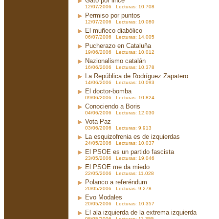
Gato por lince
12/07/2006 Lecturas: 10.708
Permiso por puntos
12/07/2006 Lecturas: 10.080
El muñeco diabólico
06/07/2006 Lecturas: 14.005
Pucherazo en Cataluña
19/06/2006 Lecturas: 10.012
Nazionalismo catalán
16/06/2006 Lecturas: 10.378
La República de Rodríguez Zapatero
14/06/2006 Lecturas: 10.093
El doctor-bomba
09/06/2006 Lecturas: 10.824
Conociendo a Boris
04/06/2006 Lecturas: 12.030
Vota Paz
03/06/2006 Lecturas: 9.913
La esquizofrenia es de izquierdas
24/05/2006 Lecturas: 10.037
El PSOE es un partido fascista
23/05/2006 Lecturas: 19.046
El PSOE me da miedo
22/05/2006 Lecturas: 11.028
Polanco a referéndum
20/05/2006 Lecturas: 9.278
Evo Modales
20/05/2006 Lecturas: 10.357
El ala izquierda de la extrema izquierda
08/05/2006 Lecturas: 11.355