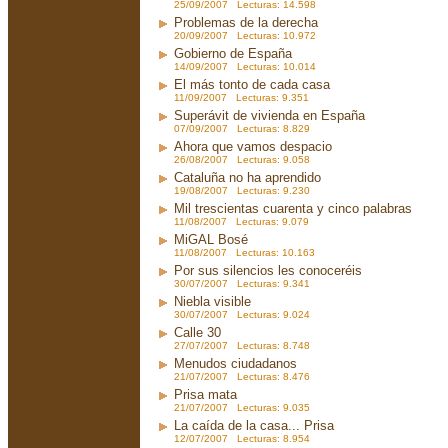
25/09/2007 Lecturas: 14.598
Problemas de la derecha
20/09/2007 Lecturas: 10.972
Gobierno de España
14/09/2007 Lecturas: 10.014
El más tonto de cada casa
11/09/2007 Lecturas: 9.351
Superávit de vivienda en España
07/09/2007 Lecturas: 8.829
Ahora que vamos despacio
26/08/2007 Lecturas: 9.058
Cataluña no ha aprendido
19/08/2007 Lecturas: 9.230
Mil trescientas cuarenta y cinco palabras
11/08/2007 Lecturas: 9.079
MiGAL Bosé
11/08/2007 Lecturas: 10.163
Por sus silencios les conoceréis
30/07/2007 Lecturas: 9.341
Niebla visible
30/07/2007 Lecturas: 9.024
Calle 30
27/07/2007 Lecturas: 8.748
Menudos ciudadanos
21/07/2007 Lecturas: 8.476
Prisa mata
21/07/2007 Lecturas: 9.035
La caída de la casa... Prisa
12/07/2007 Lecturas: 8.954