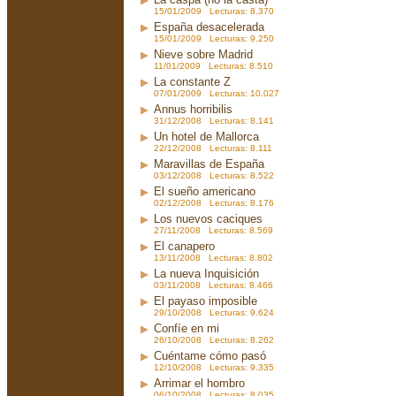
15/01/2009 Lecturas: 8.370
España desacelerada
15/01/2009 Lecturas: 9.250
Nieve sobre Madrid
11/01/2009 Lecturas: 8.510
La constante Z
07/01/2009 Lecturas: 10.027
Annus horribilis
31/12/2008 Lecturas: 8.141
Un hotel de Mallorca
22/12/2008 Lecturas: 8.111
Maravillas de España
03/12/2008 Lecturas: 8.522
El sueño americano
02/12/2008 Lecturas: 8.176
Los nuevos caciques
27/11/2008 Lecturas: 8.569
El canapero
13/11/2008 Lecturas: 8.802
La nueva Inquisición
03/11/2008 Lecturas: 8.466
El payaso imposible
29/10/2008 Lecturas: 9.624
Confíe en mi
26/10/2008 Lecturas: 8.262
Cuéntame cómo pasó
12/10/2008 Lecturas: 9.335
Arrimar el hombro
06/10/2008 Lecturas: 8.035