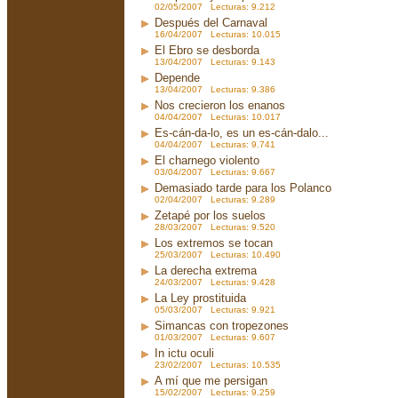
02/05/2007 Lecturas: 9.212
Después del Carnaval
16/04/2007 Lecturas: 10.015
El Ebro se desborda
13/04/2007 Lecturas: 9.143
Depende
13/04/2007 Lecturas: 9.386
Nos crecieron los enanos
04/04/2007 Lecturas: 10.017
Es-cán-da-lo, es un es-cán-dalo...
04/04/2007 Lecturas: 9.741
El charnego violento
03/04/2007 Lecturas: 9.667
Demasiado tarde para los Polanco
02/04/2007 Lecturas: 9.289
Zetapé por los suelos
28/03/2007 Lecturas: 9.520
Los extremos se tocan
25/03/2007 Lecturas: 10.490
La derecha extrema
24/03/2007 Lecturas: 9.428
La Ley prostituida
05/03/2007 Lecturas: 9.921
Simancas con tropezones
01/03/2007 Lecturas: 9.607
In ictu oculi
23/02/2007 Lecturas: 10.535
A mí que me persigan
15/02/2007 Lecturas: 9.259