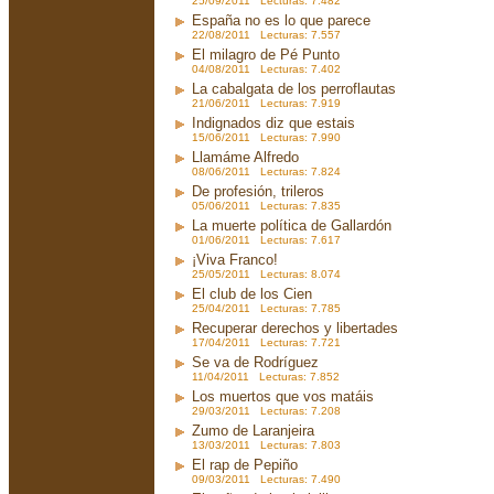
25/09/2011 Lecturas: 7.482
España no es lo que parece
22/08/2011 Lecturas: 7.557
El milagro de Pé Punto
04/08/2011 Lecturas: 7.402
La cabalgata de los perroflautas
21/06/2011 Lecturas: 7.919
Indignados diz que estais
15/06/2011 Lecturas: 7.990
Llamáme Alfredo
08/06/2011 Lecturas: 7.824
De profesión, trileros
05/06/2011 Lecturas: 7.835
La muerte política de Gallardón
01/06/2011 Lecturas: 7.617
¡Viva Franco!
25/05/2011 Lecturas: 8.074
El club de los Cien
25/04/2011 Lecturas: 7.785
Recuperar derechos y libertades
17/04/2011 Lecturas: 7.721
Se va de Rodríguez
11/04/2011 Lecturas: 7.852
Los muertos que vos matáis
29/03/2011 Lecturas: 7.208
Zumo de Laranjeira
13/03/2011 Lecturas: 7.803
El rap de Pepiño
09/03/2011 Lecturas: 7.490