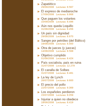
Zapatético
29/09/2008 Lecturas: 8.567
El expreso de medianoche
17/09/2008 Lecturas: 8.868
Que paguen los votantes
10/09/2008 Lecturas: 8.496
Aún nos queda Loquillo
31/08/2008 Lecturas: 8.456
Un país sin dignidad
29/08/2008 Lecturas: 8.670
Sangre por petróleo (del Báltico)
18/08/2008 Lecturas: 8.400
Otra de jueces (y juezas)
14/08/2008 Lecturas: 8.568
Objetivo cumplido
01/08/2008 Lecturas: 8.424
País socialista, país en ruina
31/07/2008 Lecturas: 12.279
El canalla de Solbes
31/07/2008 Lecturas: 8.481
La ley de Lynch
26/07/2008 Lecturas: 9.600
El precio del pollo
22/07/2008 Lecturas: 9.369
Los españoles perdieron
15/07/2008 Lecturas: 8.059
Injuriar a quien no obedece
18/06/2008 Lecturas: 8.419