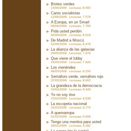
Brotes verdes
15/06/2009 Lecturas: 8.092
Caros socialistas
12/06/2009 Lecturas: 7.576
A Europa, en un Smart
09/06/2009 Lecturas: 7.793
Pida usted perdón
04/06/2009 Lecturas: 8.019
De Madrid a Moscú
02/06/2009 Lecturas: 8.476
La alianza de las galaxias
20/05/2009 Lecturas: 7.679
Que viene el lobby
16/05/2009 Lecturas: 7.820
Los menéndez
08/05/2009 Lecturas: 8.250
Semáforo verde, semáforo rojo
07/05/2009 Lecturas: 8.902
La grandeza de la democracia
24/04/2009 Lecturas: 8.346
Yo no soy ése
15/04/2009 Lecturas: 8.039
La escopeta nacional
22/02/2009 Lecturas: 8.775
A quemarropa
01/02/2009 Lecturas: 8.406
Tengo una mentira para usted
28/01/2009 Lecturas: 8.282
La caspa (no la casta)