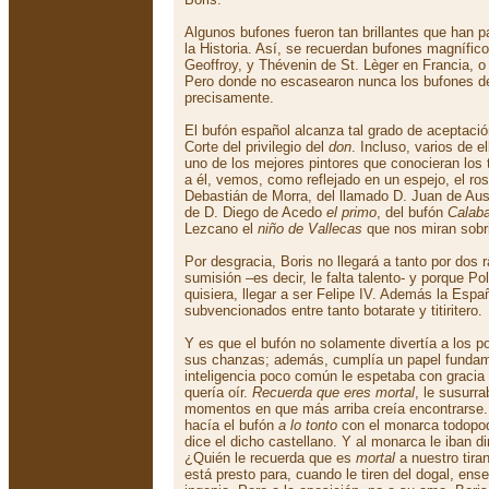
Algunos bufones fueron tan brillantes que han p
la Historia. Así, se recuerdan bufones magnífico
Geoffroy, y Thévenin de St. Lèger en Francia, o 
Pero donde no escasearon nunca los bufones de
precisamente.
El bufón español alcanza tal grado de aceptaci
Corte del privilegio del
don
. Incluso, varios de e
uno de los mejores pintores que conocieran los
a él, vemos, como reflejado en un espejo, el ros
Debastián de Morra, del llamado D. Juan de Aust
de D. Diego de Acedo
el primo
, del bufón
Calaba
Lezcano el
niño de Vallecas
que nos miran sobri
Por desgracia, Boris no llegará a tanto por dos 
sumisión –es decir, le falta talento- y porque 
quisiera, llegar a ser Felipe IV. Además la Esp
subvencionados entre tanto botarate y titiritero.
Y es que el bufón no solamente divertía a los 
sus chanzas; además, cumplía un papel fundam
inteligencia poco común le espetaba con gracia 
quería oír.
Recuerda que eres mortal
, le susurr
momentos en que más arriba creía encontrarse
hacía el bufón
a lo tonto
con el monarca todopo
dice el dicho castellano. Y al monarca le iban d
¿Quién le recuerda que es
mortal
a nuestro tira
está presto para, cuando le tiren del dogal, ens