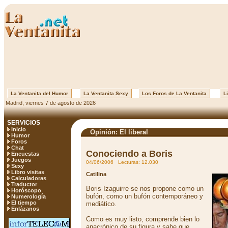
La Ventanita del Humor
La Ventanita Sexy
Los Foros de La Ventanita
Li
Madrid, viernes 7 de agosto de 2026
SERVICIOS
Inicio
Opinión: El liberal
Humor
Foros
Chat
Conociendo a Boris
Encuestas
Juegos
04/06/2006 Lecturas: 12.030
Sexy
Libro visitas
Catilina
Calculadoras
Traductor
Boris Izaguirre se nos propone como un
Horóscopo
bufón, como un bufón contemporáneo y
Numerología
El tiempo
mediático.
Enlázanos
Como es muy listo, comprende bien lo
anacrónico de su figura y sabe que