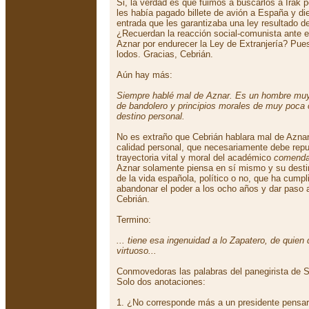
Si, la verdad es que fuimos a buscarlos a Irak 
les había pagado billete de avión a España y diet
entrada que les garantizaba una ley resultado d
¿Recuerdan la reacción social-comunista ante el
Aznar por endurecer la Ley de Extranjería? Pue
lodos. Gracias, Cebrián.
Aún hay más:
Siempre hablé mal de Aznar. Es un hombre muy
de bandolero y principios morales de muy poca c
destino personal.
No es extraño que Cebrián hablara mal de Aznar,
calidad personal, que necesariamente debe repug
trayectoria vital y moral del académico
comenda
Aznar solamente piensa en sí mismo y su desti
de la vida española, político o no, que ha cump
abandonar el poder a los ocho años y dar paso 
Cebrián.
Termino:
... tiene esa ingenuidad a lo Zapatero, de quien
virtuoso...
Conmovedoras las palabras del panegirista de S
Solo dos anotaciones:
1. ¿No corresponde más a un presidente pensar 