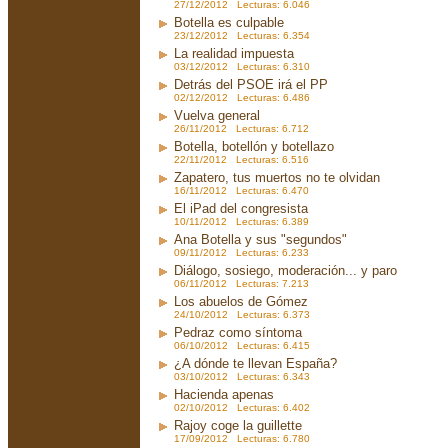
27/12/2012 Lecturas: 6.046
Botella es culpable
23/12/2012 Lecturas: 6.354
La realidad impuesta
03/12/2012 Lecturas: 6.310
Detrás del PSOE irá el PP
02/12/2012 Lecturas: 6.486
Vuelva general
26/11/2012 Lecturas: 6.712
Botella, botellón y botellazo
22/11/2012 Lecturas: 6.516
Zapatero, tus muertos no te olvidan
16/11/2012 Lecturas: 6.470
El iPad del congresista
10/11/2012 Lecturas: 6.389
Ana Botella y sus "segundos"
09/11/2012 Lecturas: 6.233
Diálogo, sosiego, moderación... y paro
06/11/2012 Lecturas: 7.213
Los abuelos de Gómez
24/10/2012 Lecturas: 6.373
Pedraz como síntoma
06/10/2012 Lecturas: 6.415
¿A dónde te llevan España?
03/10/2012 Lecturas: 6.343
Hacienda apenas
02/10/2012 Lecturas: 6.402
Rajoy coge la guillette
17/09/2012 Lecturas: 6.780