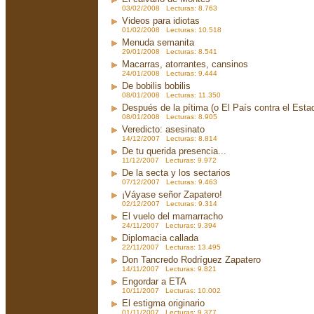
03/02/2008 Lecturas: 8.763
Videos para idiotas
01/02/2008 Lecturas: 10.518
Menuda semanita
29/01/2008 Lecturas: 8.541
Macarras, atorrantes, cansinos
24/01/2008 Lecturas: 9.444
De bobilis bobilis
08/01/2008 Lecturas: 11.350
Después de la pítima (o El País contra el Est
08/01/2008 Lecturas: 8.905
Veredicto: asesinato
14/12/2007 Lecturas: 8.814
De tu querida presencia...
11/12/2007 Lecturas: 9.972
De la secta y los sectarios
07/12/2007 Lecturas: 9.463
¡Váyase señor Zapatero!
02/12/2007 Lecturas: 9.314
El vuelo del mamarracho
24/11/2007 Lecturas: 9.394
Diplomacia callada
22/11/2007 Lecturas: 13.495
Don Tancredo Rodríguez Zapatero
14/11/2007 Lecturas: 9.821
Engordar a ETA
10/11/2007 Lecturas: 10.002
El estigma originario
01/11/2007 Lecturas: 9.377