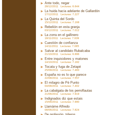
Ante todo, negar
28/12/2011 Lecturas: 6.644
La huida hacia adelante de Gallardón
17/12/2011 Lecturas: 7.227
La Quinta del Sordo
15/12/2011 Lecturas: 7.168
Rebelión en esta granja
03/12/2011 Lecturas: 7.012
La zorra en el gallinero
18/11/2011 Lecturas: 7.639
Cuestión de confianza
14/11/2011 Lecturas: 7.085
Salvar al candidato Rubalcaba
21/10/2011 Lecturas: 6.896
Entre inquisidores y matones
14/10/2011 Lecturas: 7.182
Tocata y fuga de Zetapé
25/09/2011 Lecturas: 7.483
España no es lo que parece
22/08/2011 Lecturas: 7.557
El milagro de Pé Punto
04/08/2011 Lecturas: 7.402
La cabalgata de los perroflautas
21/06/2011 Lecturas: 7.919
Indignados diz que estais
15/06/2011 Lecturas: 7.990
Llamáme Alfredo
08/06/2011 Lecturas: 7.824
De profesión, trileros