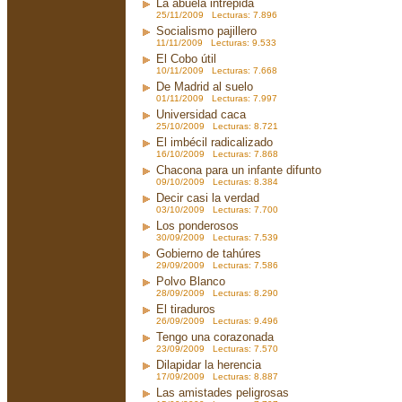
La abuela intrépida
25/11/2009 Lecturas: 7.896
Socialismo pajillero
11/11/2009 Lecturas: 9.533
El Cobo útil
10/11/2009 Lecturas: 7.668
De Madrid al suelo
01/11/2009 Lecturas: 7.997
Universidad caca
25/10/2009 Lecturas: 8.721
El imbécil radicalizado
16/10/2009 Lecturas: 7.868
Chacona para un infante difunto
09/10/2009 Lecturas: 8.384
Decir casi la verdad
03/10/2009 Lecturas: 7.700
Los ponderosos
30/09/2009 Lecturas: 7.539
Gobierno de tahúres
29/09/2009 Lecturas: 7.586
Polvo Blanco
28/09/2009 Lecturas: 8.290
El tiraduros
26/09/2009 Lecturas: 9.496
Tengo una corazonada
23/09/2009 Lecturas: 7.570
Dilapidar la herencia
17/09/2009 Lecturas: 8.887
Las amistades peligrosas