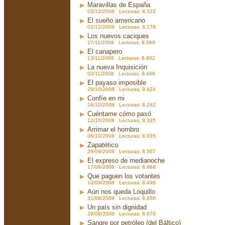
Maravillas de España
03/12/2008 Lecturas: 8.522
El sueño americano
02/12/2008 Lecturas: 8.176
Los nuevos caciques
27/11/2008 Lecturas: 8.569
El canapero
13/11/2008 Lecturas: 8.802
La nueva Inquisición
03/11/2008 Lecturas: 8.466
El payaso imposible
29/10/2008 Lecturas: 9.624
Confíe en mi
26/10/2008 Lecturas: 8.262
Cuéntame cómo pasó
12/10/2008 Lecturas: 9.335
Arrimar el hombro
06/10/2008 Lecturas: 8.035
Zapatético
29/09/2008 Lecturas: 8.567
El expreso de medianoche
17/09/2008 Lecturas: 8.868
Que paguen los votantes
10/09/2008 Lecturas: 8.496
Aún nos queda Loquillo
31/08/2008 Lecturas: 8.456
Un país sin dignidad
29/08/2008 Lecturas: 8.670
Sangre por petróleo (del Báltico)