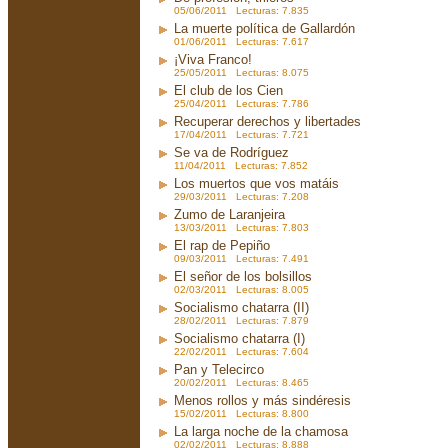
05/06/2011 Lecturas: 7.835
La muerte política de Gallardón
01/06/2011 Lecturas: 7.617
¡Viva Franco!
25/05/2011 Lecturas: 8.075
El club de los Cien
25/04/2011 Lecturas: 7.786
Recuperar derechos y libertades
17/04/2011 Lecturas: 7.721
Se va de Rodríguez
11/04/2011 Lecturas: 7.852
Los muertos que vos matáis
29/03/2011 Lecturas: 7.208
Zumo de Laranjeira
13/03/2011 Lecturas: 7.803
El rap de Pepiño
09/03/2011 Lecturas: 7.491
El señor de los bolsillos
02/03/2011 Lecturas: 8.005
Socialismo chatarra (II)
28/02/2011 Lecturas: 7.879
Socialismo chatarra (I)
22/02/2011 Lecturas: 7.604
Pan y Telecirco
20/02/2011 Lecturas: 8.465
Menos rollos y más sindéresis
15/02/2011 Lecturas: 8.800
La larga noche de la chamosa
02/02/2011 Lecturas: 8.888