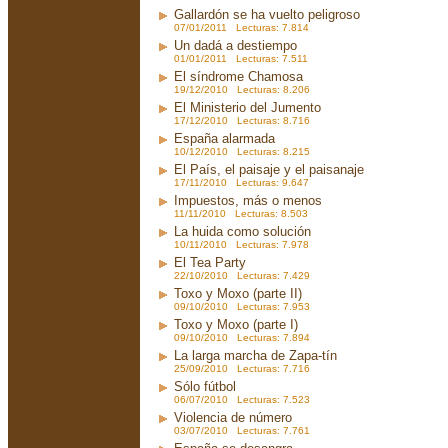
Gallardón se ha vuelto peligroso
07/01/2011 Lecturas: 7.814
Un dadá a destiempo
01/01/2011 Lecturas: 7.511
El síndrome Chamosa
19/12/2010 Lecturas: 8.206
El Ministerio del Jumento
17/12/2010 Lecturas: 8.716
España alarmada
10/12/2010 Lecturas: 8.215
El País, el paisaje y el paisanaje
17/11/2010 Lecturas: 9.647
Impuestos, más o menos
11/11/2010 Lecturas: 8.503
La huida como solución
10/11/2010 Lecturas: 7.978
El Tea Party
22/10/2010 Lecturas: 7.429
Toxo y Moxo (parte II)
09/10/2010 Lecturas: 7.953
Toxo y Moxo (parte I)
09/10/2010 Lecturas: 7.894
La larga marcha de Zapa-tín
25/09/2010 Lecturas: 7.716
Sólo fútbol
06/07/2010 Lecturas: 7.523
Violencia de número
03/07/2010 Lecturas: 7.761