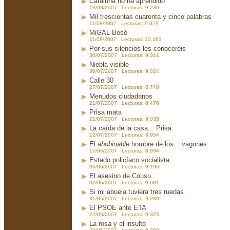
Cataluña no ha aprendido
19/08/2007 Lecturas: 9.230
Mil trescientas cuarenta y cinco palabras
11/08/2007 Lecturas: 9.079
MiGAL Bosé
11/08/2007 Lecturas: 10.163
Por sus silencios les conoceréis
30/07/2007 Lecturas: 9.341
Niebla visible
30/07/2007 Lecturas: 9.024
Calle 30
27/07/2007 Lecturas: 8.748
Menudos ciudadanos
21/07/2007 Lecturas: 8.476
Prisa mata
21/07/2007 Lecturas: 9.035
La caída de la casa... Prisa
12/07/2007 Lecturas: 8.954
El
abobinable
hombre de los... vagones
17/06/2007 Lecturas: 8.994
Estado policíaco socialista
06/06/2007 Lecturas: 9.196
El asesino de Couso
02/06/2007 Lecturas: 9.681
Si mi abuela tuviera tres ruedas
31/05/2007 Lecturas: 9.280
El PSOE ante ETA
22/05/2007 Lecturas: 9.325
La rosa y el insulto