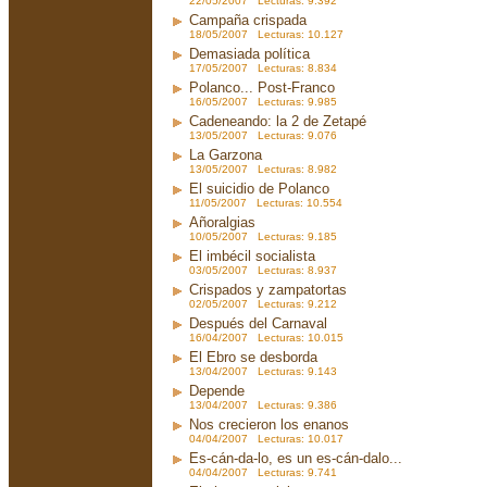
22/05/2007 Lecturas: 9.392
Campaña crispada
18/05/2007 Lecturas: 10.127
Demasiada política
17/05/2007 Lecturas: 8.834
Polanco... Post-Franco
16/05/2007 Lecturas: 9.985
Cadeneando: la 2 de Zetapé
13/05/2007 Lecturas: 9.076
La Garzona
13/05/2007 Lecturas: 8.982
El suicidio de Polanco
11/05/2007 Lecturas: 10.554
Añoralgias
10/05/2007 Lecturas: 9.185
El imbécil socialista
03/05/2007 Lecturas: 8.937
Crispados y zampatortas
02/05/2007 Lecturas: 9.212
Después del Carnaval
16/04/2007 Lecturas: 10.015
El Ebro se desborda
13/04/2007 Lecturas: 9.143
Depende
13/04/2007 Lecturas: 9.386
Nos crecieron los enanos
04/04/2007 Lecturas: 10.017
Es-cán-da-lo, es un es-cán-dalo...
04/04/2007 Lecturas: 9.741