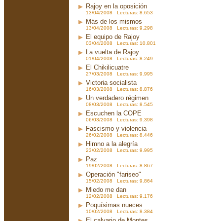
Rajoy en la oposición
13/04/2008 Lecturas: 8.653
Más de los mismos
13/04/2008 Lecturas: 9.298
El equipo de Rajoy
03/04/2008 Lecturas: 10.801
La vuelta de Rajoy
01/04/2008 Lecturas: 8.249
El Chikilicuatre
27/03/2008 Lecturas: 9.995
Victoria socialista
16/03/2008 Lecturas: 8.876
Un verdadero régimen
08/03/2008 Lecturas: 8.545
Escuchen la COPE
06/03/2008 Lecturas: 9.398
Fascismo y violencia
26/02/2008 Lecturas: 8.446
Himno a la alegría
23/02/2008 Lecturas: 9.995
Paz
19/02/2008 Lecturas: 8.867
Operación "fariseo"
15/02/2008 Lecturas: 9.864
Miedo me dan
12/02/2008 Lecturas: 9.176
Poquísimas nueces
10/02/2008 Lecturas: 8.384
El calvario de Montes