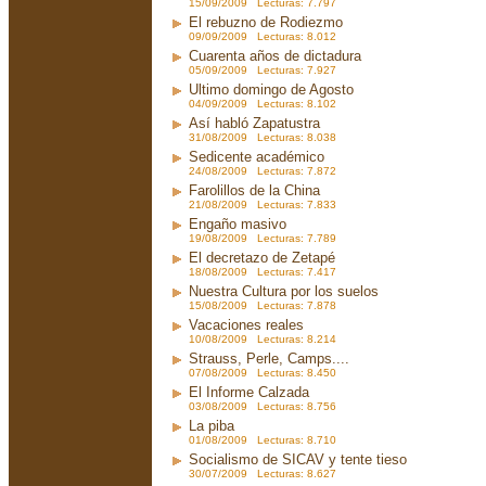
15/09/2009 Lecturas: 7.797
El rebuzno de Rodiezmo
09/09/2009 Lecturas: 8.012
Cuarenta años de dictadura
05/09/2009 Lecturas: 7.927
Ultimo domingo de Agosto
04/09/2009 Lecturas: 8.102
Así habló Zapatustra
31/08/2009 Lecturas: 8.038
Sedicente académico
24/08/2009 Lecturas: 7.872
Farolillos de la China
21/08/2009 Lecturas: 7.833
Engaño masivo
19/08/2009 Lecturas: 7.789
El decretazo de Zetapé
18/08/2009 Lecturas: 7.417
Nuestra Cultura por los suelos
15/08/2009 Lecturas: 7.878
Vacaciones reales
10/08/2009 Lecturas: 8.214
Strauss, Perle, Camps....
07/08/2009 Lecturas: 8.450
El Informe Calzada
03/08/2009 Lecturas: 8.756
La piba
01/08/2009 Lecturas: 8.710
Socialismo de SICAV y tente tieso
30/07/2009 Lecturas: 8.627