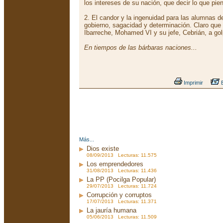
los intereses de su nación, que decir lo que pie
2. El candor y la ingenuidad para las alumnas de
gobierno, sagacidad y determinación. Claro que 
Ibarreche, Mohamed VI y su jefe, Cebrián, a golp
En tiempos de las bárbaras naciones...
Imprimir
E
Más...
Dios existe
08/09/2013 Lecturas: 11.575
Los emprendedores
31/08/2013 Lecturas: 11.436
La PP (Pocilga Popular)
29/07/2013 Lecturas: 11.724
Corrupción y corruptos
17/07/2013 Lecturas: 11.371
La jauría humana
05/06/2013 Lecturas: 11.509