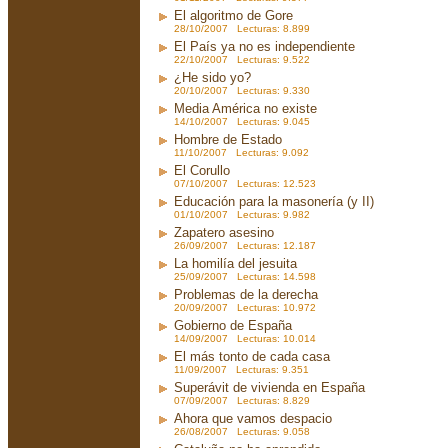
El algoritmo de Gore
28/10/2007 Lecturas: 8.899
El País ya no es independiente
22/10/2007 Lecturas: 9.522
¿He sido yo?
20/10/2007 Lecturas: 9.330
Media América no existe
14/10/2007 Lecturas: 9.045
Hombre de Estado
11/10/2007 Lecturas: 9.092
El Corullo
07/10/2007 Lecturas: 12.523
Educación para la masonería (y II)
01/10/2007 Lecturas: 9.982
Zapatero asesino
26/09/2007 Lecturas: 12.187
La homilía del jesuita
25/09/2007 Lecturas: 14.598
Problemas de la derecha
20/09/2007 Lecturas: 10.972
Gobierno de España
14/09/2007 Lecturas: 10.014
El más tonto de cada casa
11/09/2007 Lecturas: 9.351
Superávit de vivienda en España
07/09/2007 Lecturas: 8.829
Ahora que vamos despacio
26/08/2007 Lecturas: 9.058