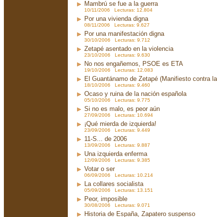
Mambrú se fue a la guerra
10/11/2006 Lecturas: 12.804
Por una vivienda digna
08/11/2006 Lecturas: 9.627
Por una manifestación digna
30/10/2006 Lecturas: 9.712
Zetapé asentado en la violencia
23/10/2006 Lecturas: 9.630
No nos engañemos, PSOE es ETA
19/10/2006 Lecturas: 12.083
El Guantánamo de Zetapé (Manifiesto contra la 
18/10/2006 Lecturas: 9.460
Ocaso y ruina de la nación española
05/10/2006 Lecturas: 9.775
Si no es malo, es peor aún
27/09/2006 Lecturas: 10.694
¡Qué mierda de izquierda!
23/09/2006 Lecturas: 9.449
11-S... de 2006
13/09/2006 Lecturas: 9.887
Una izquierda enferma
12/09/2006 Lecturas: 9.385
Votar o ser
06/09/2006 Lecturas: 10.214
La collares socialista
05/09/2006 Lecturas: 13.151
Peor, imposible
30/08/2006 Lecturas: 9.071
Historia de España, Zapatero suspenso