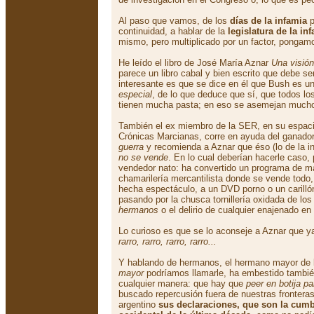
Al paso que vamos, de los
días de la infamia
p
continuidad, a hablar de la
legislatura de la in
mismo, pero multiplicado por un factor, ponga
He leído el libro de José María Aznar
Una visió
parece un libro cabal y bien escrito que debe ser
interesante es que se dice en él que Bush es u
especial
, de lo que deduce que sí, que todos lo
tienen mucha pasta; en eso se asemejan mucho
También el ex miembro de la SER, en su espac
Crónicas Marcianas, corre en ayuda del ganado
guerra
y recomienda a Aznar que éso (lo de la in
no se vende
. En lo cual deberían hacerle caso,
vendedor nato: ha convertido un programa de m
chamarilería mercantilista donde se vende todo
hecha espectáculo, a un DVD porno o un carillón
pasando por la chusca tornillería oxidada de los
hermanos
o el delirio de cualquier enajenado e
Lo curioso es que se lo aconseje a Aznar que ya
rarro, rarro, rarro, rarro...
Y hablando de hermanos, el hermano mayor de l
mayor
podríamos llamarle, ha embestido tambié
cualquier manera: que hay que
peer en botija p
buscado repercusión fuera de nuestras fronteras
argentino
sus declaraciones, que son la cum