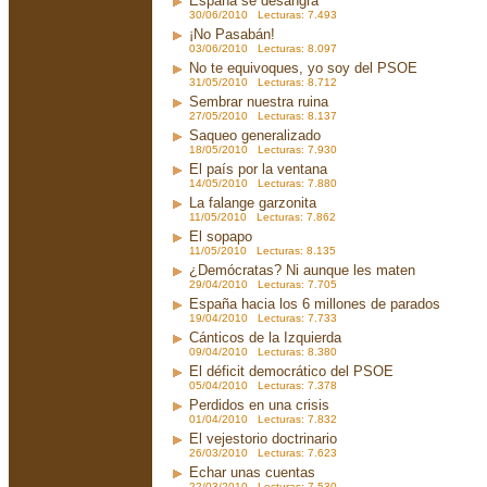
España se desangra
30/06/2010 Lecturas: 7.493
¡No Pasabán!
03/06/2010 Lecturas: 8.097
No te equivoques, yo soy del PSOE
31/05/2010 Lecturas: 8.712
Sembrar nuestra ruina
27/05/2010 Lecturas: 8.137
Saqueo generalizado
18/05/2010 Lecturas: 7.930
El país por la ventana
14/05/2010 Lecturas: 7.880
La falange garzonita
11/05/2010 Lecturas: 7.862
El sopapo
11/05/2010 Lecturas: 8.135
¿Demócratas? Ni aunque les maten
29/04/2010 Lecturas: 7.705
España hacia los 6 millones de parados
19/04/2010 Lecturas: 7.733
Cánticos de la Izquierda
09/04/2010 Lecturas: 8.380
El déficit democrático del PSOE
05/04/2010 Lecturas: 7.378
Perdidos en una crisis
01/04/2010 Lecturas: 7.832
El vejestorio doctrinario
26/03/2010 Lecturas: 7.623
Echar unas cuentas
22/03/2010 Lecturas: 7.530