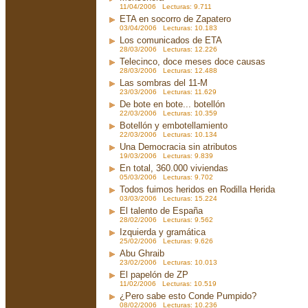
11/04/2006 Lecturas: 9.711
ETA en socorro de Zapatero
03/04/2006 Lecturas: 10.183
Los comunicados de ETA
28/03/2006 Lecturas: 12.226
Telecinco, doce meses doce causas
28/03/2006 Lecturas: 12.488
Las sombras del 11-M
23/03/2006 Lecturas: 11.629
De bote en bote... botellón
22/03/2006 Lecturas: 10.359
Botellón y embotellamiento
22/03/2006 Lecturas: 10.134
Una Democracia sin atributos
19/03/2006 Lecturas: 9.839
En total, 360.000 viviendas
05/03/2006 Lecturas: 9.702
Todos fuimos heridos en Rodilla Herida
03/03/2006 Lecturas: 15.224
El talento de España
28/02/2006 Lecturas: 9.562
Izquierda y gramática
25/02/2006 Lecturas: 9.626
Abu Ghraib
23/02/2006 Lecturas: 10.013
El papelón de ZP
11/02/2006 Lecturas: 10.519
¿Pero sabe esto Conde Pumpido?
08/02/2006 Lecturas: 10.236