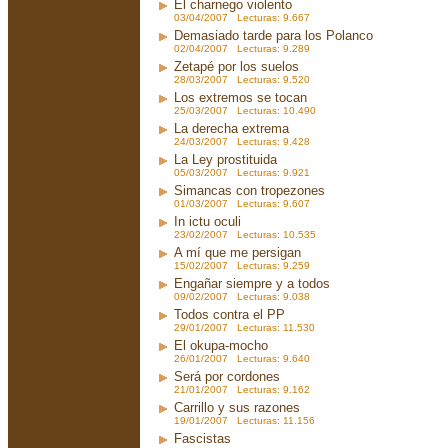
El charnego violento
03/04/2007 Lecturas: 9.667
Demasiado tarde para los Polanco
02/04/2007 Lecturas: 9.289
Zetapé por los suelos
28/03/2007 Lecturas: 9.520
Los extremos se tocan
25/03/2007 Lecturas: 10.490
La derecha extrema
24/03/2007 Lecturas: 9.428
La Ley prostituida
05/03/2007 Lecturas: 9.921
Simancas con tropezones
01/03/2007 Lecturas: 9.607
In ictu oculi
23/02/2007 Lecturas: 10.535
A mí que me persigan
15/02/2007 Lecturas: 9.259
Engañar siempre y a todos
09/02/2007 Lecturas: 9.038
Todos contra el PP
29/01/2007 Lecturas: 11.530
El okupa-mocho
26/01/2007 Lecturas: 9.640
Será por cordones
21/01/2007 Lecturas: 9.162
Carrillo y sus razones
19/01/2007 Lecturas: 11.156
Fascistas