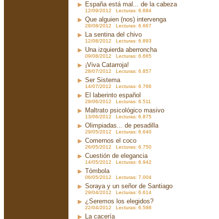
España está mal... de la cabeza
12/09/2012 Lecturas: 6.684
Que alguien (nos) intervenga
28/08/2012 Lecturas: 6.667
La sentina del chivo
12/08/2012 Lecturas: 6.893
Una izquierda aberroncha
09/08/2012 Lecturas: 6.665
¡Viva Catarroja!
28/07/2012 Lecturas: 6.857
Ser Sistema
14/07/2012 Lecturas: 6.766
El laberinto español
28/06/2012 Lecturas: 6.511
Maltrato psicológico masivo
13/06/2012 Lecturas: 6.875
Olimpiadas... de pesadilla
29/05/2012 Lecturas: 6.640
Comernos el coco
26/05/2012 Lecturas: 6.750
Cuestión de elegancia
14/05/2012 Lecturas: 6.942
Tómbola
06/05/2012 Lecturas: 7.004
Soraya y un señor de Santiago
29/04/2012 Lecturas: 6.614
¿Seremos los elegidos?
22/04/2012 Lecturas: 6.598
La cacería