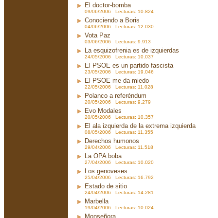
El doctor-bomba
09/06/2006 Lecturas: 10.824
Conociendo a Boris
04/06/2006 Lecturas: 12.030
Vota Paz
03/06/2006 Lecturas: 9.913
La esquizofrenia es de izquierdas
24/05/2006 Lecturas: 10.037
El PSOE es un partido fascista
23/05/2006 Lecturas: 19.046
El PSOE me da miedo
22/05/2006 Lecturas: 11.028
Polanco a referéndum
20/05/2006 Lecturas: 9.279
Evo Modales
20/05/2006 Lecturas: 10.357
El ala izquierda de la extrema izquierda
08/05/2006 Lecturas: 11.355
Derechos humonos
29/04/2006 Lecturas: 11.518
La OPA boba
27/04/2006 Lecturas: 10.020
Los genoveses
25/04/2006 Lecturas: 16.792
Estado de sitio
24/04/2006 Lecturas: 14.281
Marbella
19/04/2006 Lecturas: 10.024
Monseñora