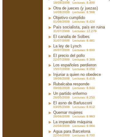
18/08/2008 Lecturas: 8.400
Otra de jueces (y juezas)
14/08/2008 Lecturas: 8.568
Objetivo cumplido
01/08/2008 Lecturas: 8.424
País socialista, país en ruina
31/07/2008 Lecturas: 12.279
El canalla de Solbes
31/07/2008 Lecturas: 8.481
La ley de Lynch
26/07/2008 Lecturas: 9.600
El precio del pollo
22/07/2008 Lecturas: 9.369
Los españoles perdieron
15/07/2008 Lecturas: 8.059
Injuriar a quien no obedece
18/06/2008 Lecturas: 8.419
Rubalcaba responde
09/06/2008 Lecturas: 8.644
Un partido enfermo
26/05/2008 Lecturas: 8.250
El asno de Barlusconi
03/05/2008 Lecturas: 8.612
Quemar mujeres
26/04/2008 Lecturas: 8.963
La imparable máquina
24/04/2008 Lecturas: 9.064
Agua para Barcelona
22/04/2008 Lecturas: 8.700