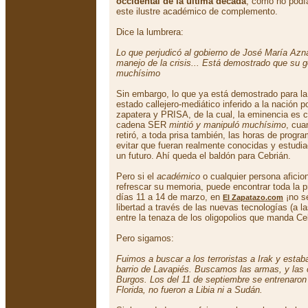
occidental de la última década
, como no podí
este ilustre académico de complemento.
Dice la lumbrera:
Lo que perjudicó al gobierno de José María Azna
manejo de la crisis... Está demostrado que su g
muchísimo
Sin embargo, lo que ya está demostrado para la 
estado callejero-mediático inferido a la nación p
zapatera y PRISA, de la cual, la eminencia es 
cadena SER
mintió y manipuló muchísimo
, cua
retiró, a toda prisa también, las horas de progr
evitar que fueran realmente conocidas y estudia
un futuro. Ahí queda el baldón para Cebrián.
Pero si el
académico
o cualquier persona aficion
refrescar su memoria, puede encontrar toda la p
días 11 a 14 de marzo, en
¡no se
El Zapatazo.com
libertad a través de las nuevas tecnologías (a l
entre la tenaza de los oligopolios que manda Ce
Pero sigamos:
Fuimos a buscar a los terroristas a Irak y estab
barrio de Lavapiés. Buscamos las armas, y las
Burgos. Los del 11 de septiembre se entrenaron 
Florida, no fueron a Libia ni a Sudán.