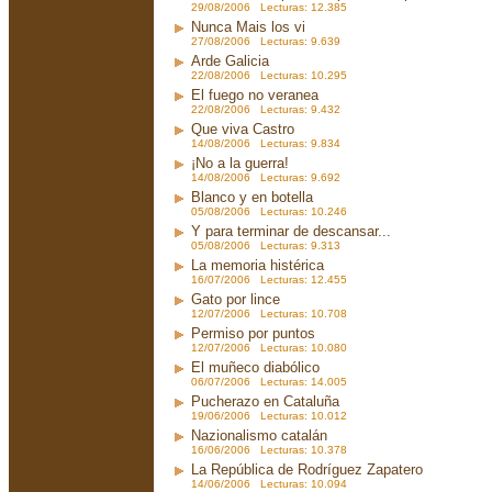
29/08/2006 Lecturas: 12.385
Nunca Mais los vi
27/08/2006 Lecturas: 9.639
Arde Galicia
22/08/2006 Lecturas: 10.295
El fuego no veranea
22/08/2006 Lecturas: 9.432
Que viva Castro
14/08/2006 Lecturas: 9.834
¡No a la guerra!
14/08/2006 Lecturas: 9.692
Blanco y en botella
05/08/2006 Lecturas: 10.246
Y para terminar de descansar...
05/08/2006 Lecturas: 9.313
La memoria histérica
16/07/2006 Lecturas: 12.455
Gato por lince
12/07/2006 Lecturas: 10.708
Permiso por puntos
12/07/2006 Lecturas: 10.080
El muñeco diabólico
06/07/2006 Lecturas: 14.005
Pucherazo en Cataluña
19/06/2006 Lecturas: 10.012
Nazionalismo catalán
16/06/2006 Lecturas: 10.378
La República de Rodríguez Zapatero
14/06/2006 Lecturas: 10.094