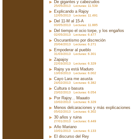
De gigantes y cabezudos
25/05/2013 Lecturas: 11.539
Explicando a Rajoy
12/05/2013 Lecturas: 11.491
Del 11-M al 15-A
03/05/2013 Lecturas: 11.885
Del tiempo el ocio torpe, y los engaños
02/05/2013 Lecturas: 6.477
Oscurantismo por discreción
20/04/2013 Lecturas: 6.271
Empoderar al pueblo
31/03/2013 Lecturas: 6.301
Zapajoy
22/03/2013 Lecturas: 6.329
Rajoy ya está Maduro
13/03/2013 Lecturas: 6.002
Cayo Lara me asusta
24/02/2013 Lecturas: 6.382
Cultura o basura
23/02/2013 Lecturas: 6.054
Por Rajoy... Maaato
10/02/2013 Lecturas: 6.329
Menos delcaraciones y más explicaciones
05/02/2013 Lecturas: 6.302
30 años y ruina
27/01/2013 Lecturas: 6.449
Año Mariano
10/01/2013 Lecturas: 6.133
El discurso del Rey