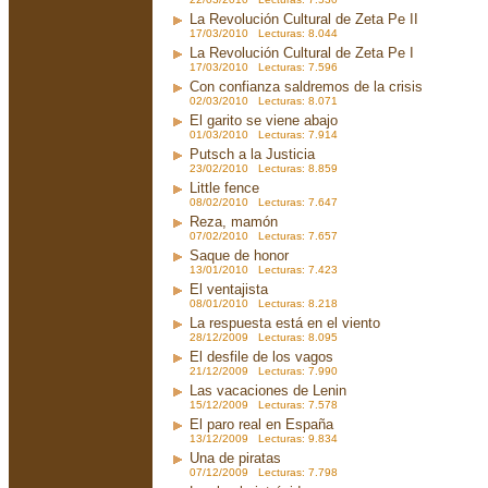
La Revolución Cultural de Zeta Pe II
17/03/2010 Lecturas: 8.044
La Revolución Cultural de Zeta Pe I
17/03/2010 Lecturas: 7.596
Con confianza saldremos de la crisis
02/03/2010 Lecturas: 8.071
El garito se viene abajo
01/03/2010 Lecturas: 7.914
Putsch a la Justicia
23/02/2010 Lecturas: 8.859
Little fence
08/02/2010 Lecturas: 7.647
Reza, mamón
07/02/2010 Lecturas: 7.657
Saque de honor
13/01/2010 Lecturas: 7.423
El ventajista
08/01/2010 Lecturas: 8.218
La respuesta está en el viento
28/12/2009 Lecturas: 8.095
El desfile de los vagos
21/12/2009 Lecturas: 7.990
Las vacaciones de Lenin
15/12/2009 Lecturas: 7.578
El paro real en España
13/12/2009 Lecturas: 9.834
Una de piratas
07/12/2009 Lecturas: 7.798