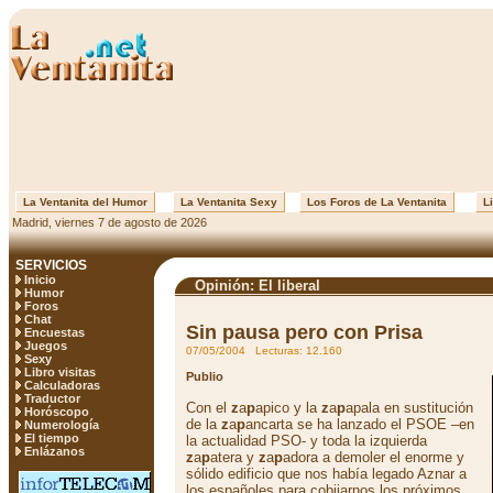
La Ventanita del Humor
La Ventanita Sexy
Los Foros de La Ventanita
Li
Madrid, viernes 7 de agosto de 2026
SERVICIOS
Inicio
Opinión: El liberal
Humor
Foros
Chat
Sin pausa pero con Prisa
Encuestas
Juegos
07/05/2004 Lecturas: 12.160
Sexy
Libro visitas
Publio
Calculadoras
Traductor
Con el
z
a
p
apico y la
z
a
p
apala en sustitución
Horóscopo
de la
z
a
p
ancarta se ha lanzado el PSOE –en
Numerología
El tiempo
la actualidad PSO- y toda la izquierda
Enlázanos
z
a
p
atera y
z
a
p
adora a demoler el enorme y
sólido edificio que nos había legado Aznar a
los españoles para cobijarnos los próximos