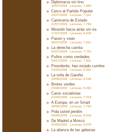
Diplomacia sin tino
30/07/2009 Lecturas: 7.885
Cerco al Partido Popular
24/07/2009 Lecturas: 7.541
Carnicería de Estado
22/07/2009 Lecturas: 7.792
Mirando hacia atrás sin ira
17/07/2009 Lecturas: 8.026
Pasen y vean
08/07/2009 Lecturas: 7.851
La derecha cainita
03/07/2009 Lecturas: 7.742
Puños como verdades
03/07/2009 Lecturas: 7.801
Presidente, has estado cumbre
24/06/2009 Lecturas: 8.582
La roña de Garoña
23/06/2009 Lecturas: 8.046
Brotes verdes
15/06/2009 Lecturas: 8.092
Caros socialistas
12/06/2009 Lecturas: 7.576
A Europa, en un Smart
09/06/2009 Lecturas: 7.793
Pida usted perdón
04/06/2009 Lecturas: 8.019
De Madrid a Moscú
02/06/2009 Lecturas: 8.476
La alianza de las galaxias