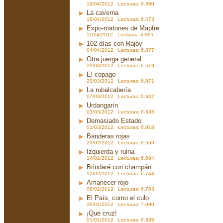
19/04/2012 Lecturas: 6.890
La caverna
16/04/2012 Lecturas: 6.473
Expo-matones de Mapfre
11/04/2012 Lecturas: 6.861
102 días con Rajoy
04/04/2012 Lecturas: 6.877
Otra juerga general
29/03/2012 Lecturas: 6.518
El copago
20/03/2012 Lecturas: 6.871
La rubalcabería
07/03/2012 Lecturas: 6.942
Urdangarín
03/03/2012 Lecturas: 6.635
Demasiado Estado
01/03/2012 Lecturas: 6.818
Banderas rojas
23/02/2012 Lecturas: 6.559
Izquierda y ruina
14/02/2012 Lecturas: 6.684
Brindaré con champán
12/02/2012 Lecturas: 6.744
Amanecer rojo
06/02/2012 Lecturas: 6.703
El País, como el culo
26/01/2012 Lecturas: 7.080
¡Qué cruz!
01/01/2012 Lecturas: 6.335