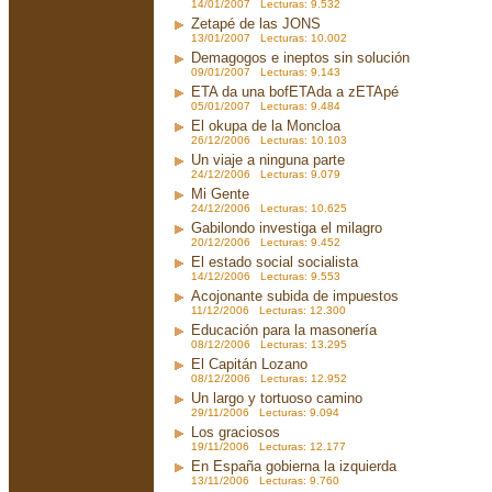
14/01/2007 Lecturas: 9.532
Zetapé de las JONS
13/01/2007 Lecturas: 10.002
Demagogos e ineptos sin solución
09/01/2007 Lecturas: 9.143
ETA da una bofETAda a zETApé
05/01/2007 Lecturas: 9.484
El okupa de la Moncloa
26/12/2006 Lecturas: 10.103
Un viaje a ninguna parte
24/12/2006 Lecturas: 9.079
Mi Gente
24/12/2006 Lecturas: 10.625
Gabilondo investiga el milagro
20/12/2006 Lecturas: 9.452
El estado social socialista
14/12/2006 Lecturas: 9.553
Acojonante subida de impuestos
11/12/2006 Lecturas: 12.300
Educación para la masonería
08/12/2006 Lecturas: 13.295
El Capitán Lozano
08/12/2006 Lecturas: 12.952
Un largo y tortuoso camino
29/11/2006 Lecturas: 9.094
Los graciosos
19/11/2006 Lecturas: 12.177
En España gobierna la izquierda
13/11/2006 Lecturas: 9.760