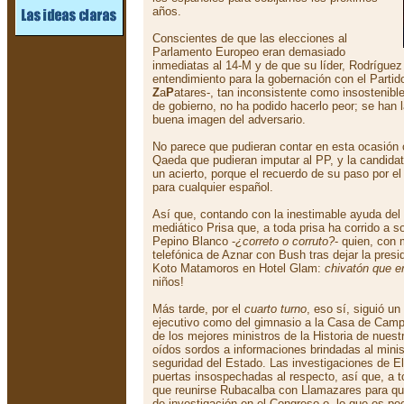
años.
Conscientes de que las elecciones al
Parlamento Europeo eran demasiado
inmediatas al 14-M y de que su líder, Rodrígue
entendimiento para la gobernación con el Parti
Z
a
P
atares-, tan inconsistente como insostenibl
de gobierno, no ha podido hacerlo peor; se han 
buena imagen del adversario.
No parece que pudieran contar en esta ocasió
Qaeda que pudieran imputar al PP, y la candida
un acierto, porque el recuerdo de su paso por el 
para cualquier español.
Así que, contando con la inestimable ayuda del 
mediático Prisa que, a toda prisa ha corrido a so
Pepino Blanco -
¿correto o corruto?
- quien, con
telefónica de Aznar con Bush tras dejar la pres
Koto Matamoros en Hotel Glam:
chivatón que e
niños!
Más tarde, por el
cuarto turno
, eso sí, siguió un 
ejecutivo como del gimnasio a la Casa de Camp
de los mejores ministros de la Historia de nues
oídos sordos a informaciones brindadas al mini
seguridad del Estado. Las investigaciones de E
puertas insospechadas al respecto, así que, a t
que reunirse Rubacalba con Llamazares para que
de investigación en el Congreso o, lo que es peo