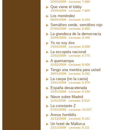
20/05/2009 Lecturas: 7.680
Que viene el lobby
16/05/2009 Lecturas: 7.820
Los menéndez
08/05/2009 Lecturas: 8.250
Semáforo verde, semáforo rojo
07/05/2009 Lecturas: 8.902
La grandeza de la democracia
24/04/2009 Lecturas: 8.346
Yo no soy ése
15/04/2009 Lecturas: 8.039
La escopeta nacional
22/02/2009 Lecturas: 8.775
A quemarropa
01/02/2009 Lecturas: 8.406
Tengo una mentira para usted
28/01/2009 Lecturas: 8.282
La caspa (no la casta)
15/01/2009 Lecturas: 8.370
España desacelerada
15/01/2009 Lecturas: 9.250
Nieve sobre Madrid
11/01/2009 Lecturas: 8.510
La constante Z
07/01/2009 Lecturas: 10.027
Annus horribilis
31/12/2008 Lecturas: 8.141
Un hotel de Mallorca
22/12/2008 Lecturas: 8.111