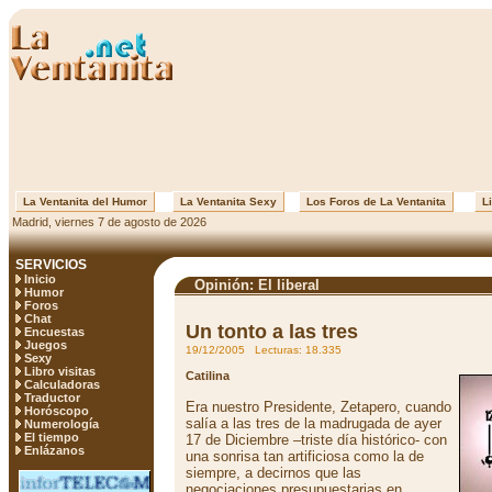
La Ventanita del Humor
La Ventanita Sexy
Los Foros de La Ventanita
Li
Madrid, viernes 7 de agosto de 2026
SERVICIOS
Inicio
Opinión: El liberal
Humor
Foros
Chat
Un tonto a las tres
Encuestas
Juegos
19/12/2005 Lecturas: 18.335
Sexy
Libro visitas
Catilina
Calculadoras
Traductor
Era nuestro Presidente, Zetapero, cuando
Horóscopo
salía a las tres de la madrugada de ayer
Numerología
El tiempo
17 de Diciembre –triste día histórico- con
Enlázanos
una sonrisa tan artificiosa como la de
siempre, a decirnos que las
negociaciones presupuestarias en