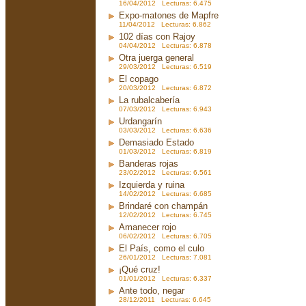
16/04/2012 Lecturas: 6.475
Expo-matones de Mapfre
11/04/2012 Lecturas: 6.862
102 días con Rajoy
04/04/2012 Lecturas: 6.878
Otra juerga general
29/03/2012 Lecturas: 6.519
El copago
20/03/2012 Lecturas: 6.872
La rubalcabería
07/03/2012 Lecturas: 6.943
Urdangarín
03/03/2012 Lecturas: 6.636
Demasiado Estado
01/03/2012 Lecturas: 6.819
Banderas rojas
23/02/2012 Lecturas: 6.561
Izquierda y ruina
14/02/2012 Lecturas: 6.685
Brindaré con champán
12/02/2012 Lecturas: 6.745
Amanecer rojo
06/02/2012 Lecturas: 6.705
El País, como el culo
26/01/2012 Lecturas: 7.081
¡Qué cruz!
01/01/2012 Lecturas: 6.337
Ante todo, negar
28/12/2011 Lecturas: 6.645