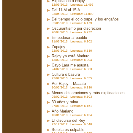
Explicando a Rajoy
12/05/2013 Lecturas: 11.497
Del 11-M al 15-A
03/05/2013 Lecturas: 11.890
Del tiempo el ocio torpe, y los engaños
02/05/2013 Lecturas: 6.479
Oscurantismo por discreción
20/04/2013 Lecturas: 6.272
Empoderar al pueblo
31/03/2013 Lecturas: 6.302
Zapajoy
22/03/2013 Lecturas: 6.330
Rajoy ya está Maduro
13/03/2013 Lecturas: 6.004
Cayo Lara me asusta
24/02/2013 Lecturas: 6.383
Cultura o basura
23/02/2013 Lecturas: 6.055
Por Rajoy... Maaato
10/02/2013 Lecturas: 6.330
Menos delcaraciones y más explicaciones
05/02/2013 Lecturas: 6.303
30 años y ruina
27/01/2013 Lecturas: 6.451
Año Mariano
10/01/2013 Lecturas: 6.134
El discurso del Rey
27/12/2012 Lecturas: 6.048
Botella es culpable