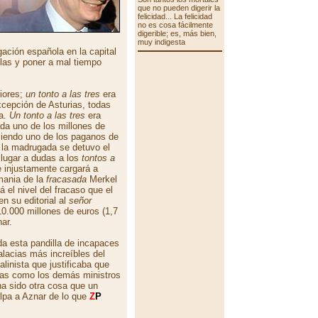
que no pueden digerir la
felicidad... La felicidad
no es cosa fácilmente
digerible; es, más bien,
muy indigesta
ación española en la capital
ilas y poner a mal tiempo
riores;
un tonto a las tres
era
cepción de Asturias, todas
da.
Un tonto a las tres
era
da uno de los millones de
iendo uno de los paganos de
e la madrugada se detuvo el
 lugar a dudas a los
tontos a
 injustamente cargará a
mania de la
fracasada
Merkel
 el nivel del fracaso que el
en su editorial al
señor
10.000 millones de euros (1,7
ar.
a esta pandilla de incapaces
alacias más increíbles del
alinista que justificaba que
elas como los demás ministros
a sido otra cosa que un
ulpa a Aznar de lo que
Z
P