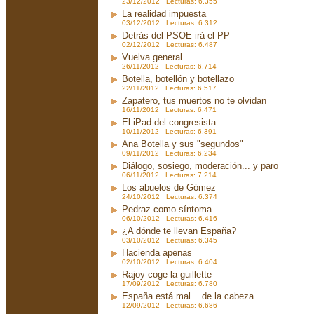
23/12/2012 Lecturas: 6.355
La realidad impuesta
03/12/2012 Lecturas: 6.312
Detrás del PSOE irá el PP
02/12/2012 Lecturas: 6.487
Vuelva general
26/11/2012 Lecturas: 6.714
Botella, botellón y botellazo
22/11/2012 Lecturas: 6.517
Zapatero, tus muertos no te olvidan
16/11/2012 Lecturas: 6.471
El iPad del congresista
10/11/2012 Lecturas: 6.391
Ana Botella y sus "segundos"
09/11/2012 Lecturas: 6.234
Diálogo, sosiego, moderación... y paro
06/11/2012 Lecturas: 7.214
Los abuelos de Gómez
24/10/2012 Lecturas: 6.374
Pedraz como síntoma
06/10/2012 Lecturas: 6.416
¿A dónde te llevan España?
03/10/2012 Lecturas: 6.345
Hacienda apenas
02/10/2012 Lecturas: 6.404
Rajoy coge la guillette
17/09/2012 Lecturas: 6.780
España está mal... de la cabeza
12/09/2012 Lecturas: 6.686