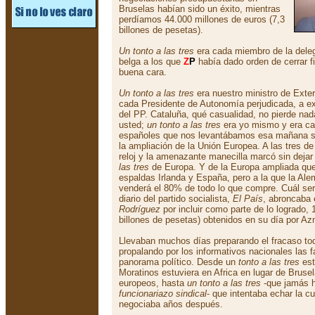
Bruselas habían sido un éxito, mientras
perdíamos 44.000 millones de euros (7,3
billones de pesetas).
Un tonto a las tres
era cada miembro de la deleg
belga a los que
Z
P
había dado orden de cerrar f
buena cara.
Un tonto a las tres
era nuestro ministro de Exte
cada Presidente de Autonomía perjudicada, a ex
del PP. Cataluña, qué casualidad, no pierde na
usted;
un tonto a las tres
era yo mismo y era ca
españoles que nos levantábamos esa mañana s
la ampliación de la Unión Europea. A las tres d
reloj y la amenazante manecilla marcó sin dejar
las tres
de Europa. Y de la Europa ampliada que
espaldas Irlanda y España, pero a la que la Ale
venderá el 80% de todo lo que compre. Cuál será
diario del partido socialista,
El País
, abroncaba 
Rodríguez
por incluir como parte de lo logrado, 
billones de pesetas) obtenidos en su día por Azn
Llevaban muchos días preparando el fracaso tod
propalando por los informativos nacionales las f
panorama político. Desde un
tonto a las tres
est
Moratinos estuviera en Africa en lugar de Brus
europeos, hasta
un tonto a las tres
-que jamás h
funcionariazo sindical
- que intentaba echar la c
negociaba años después.