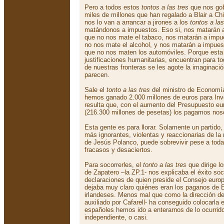
Pero a todos estos
tontos a las tres
que nos gob
miles de millones que han regalado a Blair a Chi
nos lo van a arrancar a jirones a los
tontos a las
matándonos a impuestos. Eso si, nos matarán a
que no nos mate el tabaco, nos matarán a impue
no nos mate el alcohol, y nos matarán a impues
que no nos maten los automóviles. Porque esta
justificaciones humanitarias, encuentran para t
de nuestras fronteras se les agote la imaginació
parecen.
Sale el
tonto a las tres
del ministro de Economía
hemos ganado 2.000 millones de euros para Inve
resulta que, con el aumento del Presupuesto eu
(216.300 millones de pesetas) los pagamos no
Esta gente es para llorar. Solamente un partido
más ignorantes, violentas y reaccionarias de la
de Jesús Polanco, puede sobrevivir pese a toda 
fracasos y desaciertos.
Para socorrerles, el
tonto a las tres
que dirige lo
de Zapatero –la ZP.1- nos explicaba el éxito soc
declaraciones de quien preside el Consejo europ
dejaba muy claro quiénes eran los paganos de 
irlandeses. Menos mal que como la dirección de
auxiliado por Cafarell- ha conseguido colocarla e
españoles hemos ido a enterarnos de lo ocurrido
independiente, o casi.