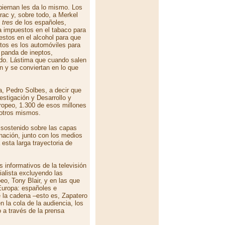
iernan les da lo mismo. Los
rac y, sobre todo, a Merkel
 tres
de los españoles,
 impuestos en el tabaco para
stos en el alcohol para que
tos es los automóviles para
 panda de ineptos,
odo. Lástima que cuando salen
n y se conviertan en lo que
, Pedro Solbes, a decir que
stigación y Desarrollo y
ropeo, 1.300 de esos millones
sotros mismos.
, sostenido sobre las capas
 nación, junto con los medios
esta larga trayectoria de
s informativos de la televisión
ialista excluyendo las
eo, Tony Blair, y en las que
Europa: españoles e
 la cadena –esto es, Zapatero
n la cola de la audiencia, los
 a través de la prensa