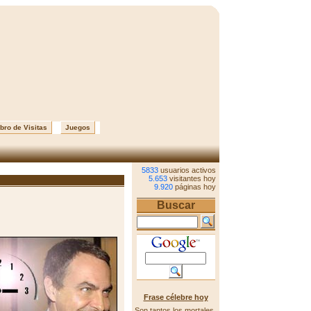
bro de Visitas
Juegos
5833
usuarios activos
5.653
visitantes hoy
9.920
páginas hoy
Buscar
Frase célebre hoy
Son tantos los mortales