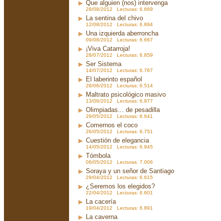
Que alguien (nos) intervenga
28/08/2012 Lecturas: 6.669
La sentina del chivo
12/08/2012 Lecturas: 6.894
Una izquierda aberroncha
09/08/2012 Lecturas: 6.667
¡Viva Catarroja!
28/07/2012 Lecturas: 6.859
Ser Sistema
14/07/2012 Lecturas: 6.767
El laberinto español
28/06/2012 Lecturas: 6.514
Maltrato psicológico masivo
13/06/2012 Lecturas: 6.877
Olimpiadas... de pesadilla
29/05/2012 Lecturas: 6.641
Comernos el coco
26/05/2012 Lecturas: 6.751
Cuestión de elegancia
14/05/2012 Lecturas: 6.945
Tómbola
06/05/2012 Lecturas: 7.006
Soraya y un señor de Santiago
29/04/2012 Lecturas: 6.615
¿Seremos los elegidos?
22/04/2012 Lecturas: 6.601
La cacería
19/04/2012 Lecturas: 6.891
La caverna