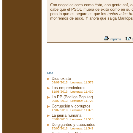
Con negociaciones como ésta, con gente así, c
cabe que el PSOE muera de éxito como en su dí
pero lo que es seguro es que los
tontos a las tr
moriremos de asco. Y ahora que salga Marilópe
Imprimir
E
Más...
Dios existe
08/09/2013 Lecturas: 11.579
Los emprendedores
31/08/2013 Lecturas: 11.439
La PP (Pocilga Popular)
29/07/2013 Lecturas: 11.728
Corrupción y corruptos
17/07/2013 Lecturas: 11.375
La jauría humana
05/06/2013 Lecturas: 11.516
De gigantes y cabezudos
25/05/2013 Lecturas: 11.543