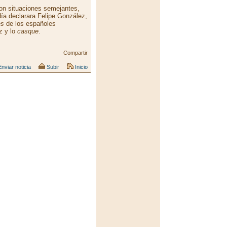
on situaciones semejantes,
a declarara Felipe González,
es
de los españoles
z y lo
casque
.
Compartir
nviar noticia
Subir
Inicio