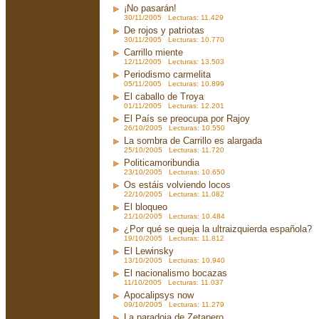
¡No pasarán!
30/11/2005 Lecturas: 11.429
De rojos y patriotas
30/11/2005 Lecturas: 10.770
Carrillo miente
12/11/2005 Lecturas: 13.503
Periodismo carmelita
05/11/2005 Lecturas: 10.899
El caballo de Troya
01/11/2005 Lecturas: 12.201
El País se preocupa por Rajoy
26/10/2005 Lecturas: 10.550
La sombra de Carrillo es alargada
25/10/2005 Lecturas: 11.720
Politicamoribundia
23/10/2005 Lecturas: 10.650
Os estáis volviendo locos
22/10/2005 Lecturas: 11.082
El bloqueo
21/10/2005 Lecturas: 10.484
¿Por qué se queja la ultraizquierda española?
19/10/2005 Lecturas: 11.812
El Lewinsky
13/10/2005 Lecturas: 10.940
El nacionalismo bocazas
11/10/2005 Lecturas: 11.037
Apocalipsys now
09/10/2005 Lecturas: 11.279
La paradoja de Zetapero