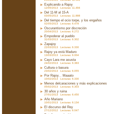
Explicando a Rajoy
12/05/2013 Lecturas: 11.494
Del 11-M al 15-A
03/05/2013 Lecturas: 11.888
Del tiempo el ocio torpe, y los engaños
02/05/2013 Lecturas: 6.478
Oscurantismo por discreción
20/04/2013 Lecturas: 6.272
Empoderar al pueblo
31/03/2013 Lecturas: 6.302
Zapajoy
22/03/2013 Lecturas: 6.330
Rajoy ya está Maduro
13/03/2013 Lecturas: 6.004
Cayo Lara me asusta
24/02/2013 Lecturas: 6.383
Cultura o basura
23/02/2013 Lecturas: 6.055
Por Rajoy... Maaato
10/02/2013 Lecturas: 6.330
Menos delcaraciones y más explicaciones
05/02/2013 Lecturas: 6.303
30 años y ruina
27/01/2013 Lecturas: 6.450
Año Mariano
10/01/2013 Lecturas: 6.134
El discurso del Rey
27/12/2012 Lecturas: 6.047