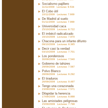
Socialismo pajillero
11/11/2009 Lecturas: 9.534
El Cobo útil
10/11/2009 Lecturas: 7.669
De Madrid al suelo
01/11/2009 Lecturas: 7.999
Universidad caca
25/10/2009 Lecturas: 8.722
El imbécil radicalizado
16/10/2009 Lecturas: 7.870
Chacona para un infante difunto
09/10/2009 Lecturas: 8.385
Decir casi la verdad
03/10/2009 Lecturas: 7.701
Los ponderosos
30/09/2009 Lecturas: 7.540
Gobierno de tahúres
29/09/2009 Lecturas: 7.587
Polvo Blanco
28/09/2009 Lecturas: 8.292
El tiraduros
26/09/2009 Lecturas: 9.497
Tengo una corazonada
23/09/2009 Lecturas: 7.571
Dilapidar la herencia
17/09/2009 Lecturas: 8.888
Las amistades peligrosas
15/09/2009 Lecturas: 7.798