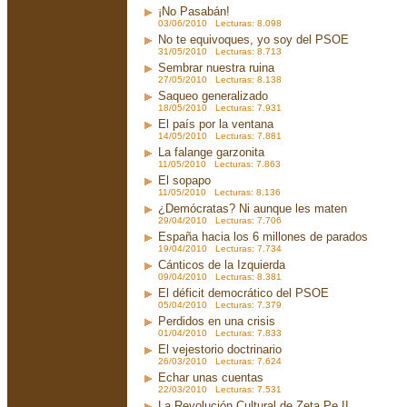
¡No Pasabán!
03/06/2010 Lecturas: 8.098
No te equivoques, yo soy del PSOE
31/05/2010 Lecturas: 8.713
Sembrar nuestra ruina
27/05/2010 Lecturas: 8.138
Saqueo generalizado
18/05/2010 Lecturas: 7.931
El país por la ventana
14/05/2010 Lecturas: 7.881
La falange garzonita
11/05/2010 Lecturas: 7.863
El sopapo
11/05/2010 Lecturas: 8.136
¿Demócratas? Ni aunque les maten
29/04/2010 Lecturas: 7.706
España hacia los 6 millones de parados
19/04/2010 Lecturas: 7.734
Cánticos de la Izquierda
09/04/2010 Lecturas: 8.381
El déficit democrático del PSOE
05/04/2010 Lecturas: 7.379
Perdidos en una crisis
01/04/2010 Lecturas: 7.833
El vejestorio doctrinario
26/03/2010 Lecturas: 7.624
Echar unas cuentas
22/03/2010 Lecturas: 7.531
La Revolución Cultural de Zeta Pe II