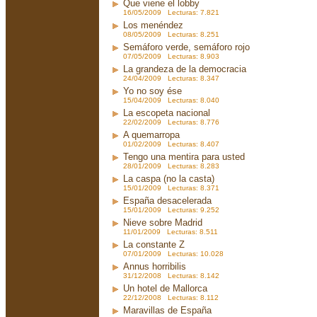
Que viene el lobby
16/05/2009 Lecturas: 7.821
Los menéndez
08/05/2009 Lecturas: 8.251
Semáforo verde, semáforo rojo
07/05/2009 Lecturas: 8.903
La grandeza de la democracia
24/04/2009 Lecturas: 8.347
Yo no soy ése
15/04/2009 Lecturas: 8.040
La escopeta nacional
22/02/2009 Lecturas: 8.776
A quemarropa
01/02/2009 Lecturas: 8.407
Tengo una mentira para usted
28/01/2009 Lecturas: 8.283
La caspa (no la casta)
15/01/2009 Lecturas: 8.371
España desacelerada
15/01/2009 Lecturas: 9.252
Nieve sobre Madrid
11/01/2009 Lecturas: 8.511
La constante Z
07/01/2009 Lecturas: 10.028
Annus horribilis
31/12/2008 Lecturas: 8.142
Un hotel de Mallorca
22/12/2008 Lecturas: 8.112
Maravillas de España