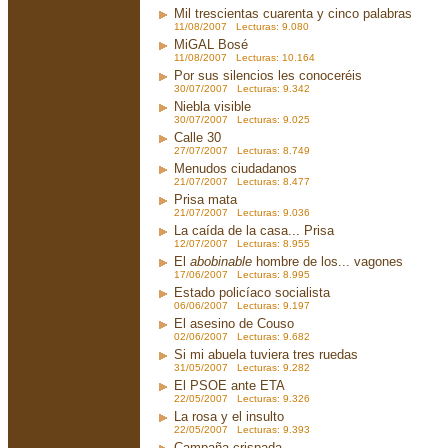
Mil trescientas cuarenta y cinco palabras
11/08/2007 Lecturas: 9.080
MiGAL Bosé
11/08/2007 Lecturas: 10.164
Por sus silencios les conoceréis
30/07/2007 Lecturas: 9.342
Niebla visible
30/07/2007 Lecturas: 9.025
Calle 30
27/07/2007 Lecturas: 8.749
Menudos ciudadanos
21/07/2007 Lecturas: 8.477
Prisa mata
21/07/2007 Lecturas: 9.036
La caída de la casa... Prisa
12/07/2007 Lecturas: 8.955
El
abobinable
hombre de los... vagones
17/06/2007 Lecturas: 8.995
Estado policíaco socialista
06/06/2007 Lecturas: 9.197
El asesino de Couso
02/06/2007 Lecturas: 9.682
Si mi abuela tuviera tres ruedas
31/05/2007 Lecturas: 9.282
El PSOE ante ETA
22/05/2007 Lecturas: 9.326
La rosa y el insulto
22/05/2007 Lecturas: 9.393
Campaña crispada