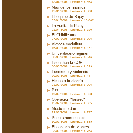
13/04/2008 Lecturas: 8.654
Más de los mismos
13/04/2008 Lecturas: 9.300
El equipo de Rajoy
03/04/2008 Lecturas: 10.802
La vuelta de Rajoy
01/04/2008 Lecturas: 8.250
El Chikilicuatre
27/03/2008 Lecturas: 9.996
Victoria socialista
16/03/2008 Lecturas: 8.877
Un verdadero régimen
08/03/2008 Lecturas: 8.546
Escuchen la COPE
06/03/2008 Lecturas: 9.399
Fascismo y violencia
26/02/2008 Lecturas: 8.447
Himno a la alegría
23/02/2008 Lecturas: 9.996
Paz
19/02/2008 Lecturas: 8.868
Operación "fariseo"
15/02/2008 Lecturas: 9.865
Miedo me dan
12/02/2008 Lecturas: 9.177
Poquísimas nueces
10/02/2008 Lecturas: 8.385
El calvario de Montes
03/02/2008 Lecturas: 8.764