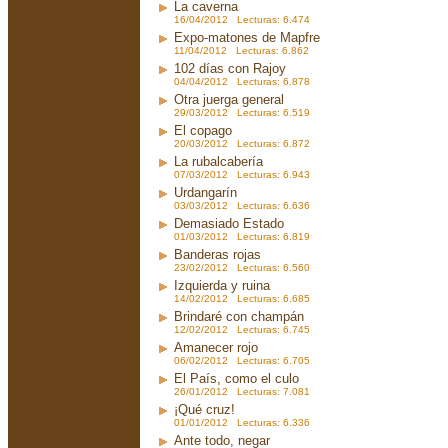
La caverna
16/04/2012 Lecturas: 6.474
Expo-matones de Mapfre
11/04/2012 Lecturas: 6.862
102 días con Rajoy
04/04/2012 Lecturas: 6.878
Otra juerga general
29/03/2012 Lecturas: 6.519
El copago
20/03/2012 Lecturas: 6.872
La rubalcabería
07/03/2012 Lecturas: 6.943
Urdangarín
03/03/2012 Lecturas: 6.636
Demasiado Estado
01/03/2012 Lecturas: 6.819
Banderas rojas
23/02/2012 Lecturas: 6.560
Izquierda y ruina
14/02/2012 Lecturas: 6.685
Brindaré con champán
12/02/2012 Lecturas: 6.745
Amanecer rojo
06/02/2012 Lecturas: 6.705
El País, como el culo
26/01/2012 Lecturas: 7.081
¡Qué cruz!
01/01/2012 Lecturas: 6.336
Ante todo, negar