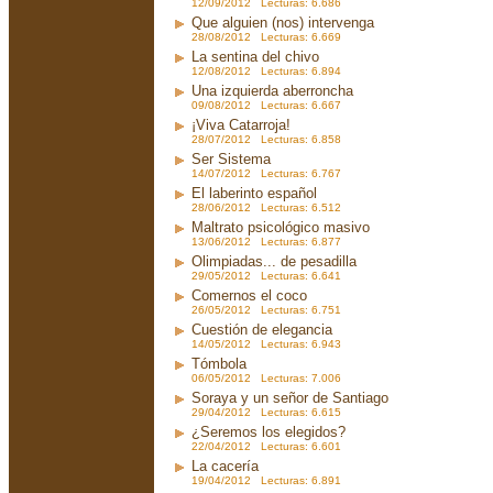
12/09/2012 Lecturas: 6.686
Que alguien (nos) intervenga
28/08/2012 Lecturas: 6.669
La sentina del chivo
12/08/2012 Lecturas: 6.894
Una izquierda aberroncha
09/08/2012 Lecturas: 6.667
¡Viva Catarroja!
28/07/2012 Lecturas: 6.858
Ser Sistema
14/07/2012 Lecturas: 6.767
El laberinto español
28/06/2012 Lecturas: 6.512
Maltrato psicológico masivo
13/06/2012 Lecturas: 6.877
Olimpiadas... de pesadilla
29/05/2012 Lecturas: 6.641
Comernos el coco
26/05/2012 Lecturas: 6.751
Cuestión de elegancia
14/05/2012 Lecturas: 6.943
Tómbola
06/05/2012 Lecturas: 7.006
Soraya y un señor de Santiago
29/04/2012 Lecturas: 6.615
¿Seremos los elegidos?
22/04/2012 Lecturas: 6.601
La cacería
19/04/2012 Lecturas: 6.891