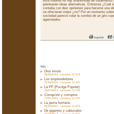
esta materia no hay unanimidad de tratamiento y
plantearán ideas alternativas. Entonces ¿Cuál 
contaba con diez opiniones para hacerse una 
se ofrecieran mejor ¿no? Por un momento sobre
sociedad pareció volar la sombra de un
giro cop
agarrotados.
Imprimir
E
Más...
Dios existe
08/09/2013 Lecturas: 11.576
Los emprendedores
31/08/2013 Lecturas: 11.437
La PP (Pocilga Popular)
29/07/2013 Lecturas: 11.726
Corrupción y corruptos
17/07/2013 Lecturas: 11.373
La jauría humana
05/06/2013 Lecturas: 11.512
De gigantes y cabezudos
25/05/2013 Lecturas: 11.541