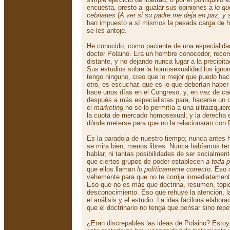
encuesta, presto a igualar sus opiniones a
lo qu
cebrianes
(
A ver si su padre me deja en paz, y 
han impuesto a sí mismos la pesada carga de h
se les antoje.
He conocido, como paciente de una especialidad 
doctor Polaino. Era un hombre conocedor, recon
distante, y no dejando nunca lugar a la precipit
Sus estudios sobre la homosexualidad los igno
tengo ninguno, creo que lo mejor que puedo hace
otro, es escuchar, que es lo que deberían haber 
hace unos días en el Congreso, y, en vez de cac
después a más especialistas para, hacerse un cr
el
marketing
no se lo permitía a una ultraizqui
la cuota de mercado homosexual; y la derecha
dónde meterse para que no la relacionaran con 
Es la paradoja de nuestro tiempo; nunca antes h
se mira bien, menos libres. Nunca habíamos ten
hablar, ni tantas posibilidades de ser socialmen
que ciertos grupos de poder establecen
a toda p
que ellos llaman
lo políticamente correcto
. Eso 
vehemente para que no te corrija inmediatamente
Eso que no es más que doctrina, resumen, tópi
desconocimiento. Eso que rehuye la atención, l
el análisis y el estudio. La idea facilona elabora
que el doctrinario no tenga que pensar sino repe
¿Eran discrepables las ideas de Polaino? Estoy