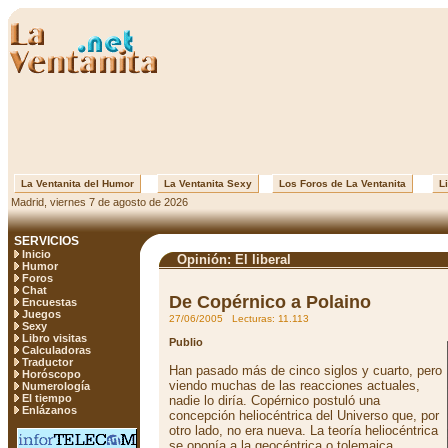
La Ventanita del Humor
La Ventanita Sexy
Los Foros de La Ventanita
Li
Madrid, viernes 7 de agosto de 2026
SERVICIOS
Inicio
Opinión: El liberal
Humor
Foros
Chat
De Copérnico a Polaino
Encuestas
Juegos
27/06/2005 Lecturas: 11.113
Sexy
Libro visitas
Publio
Calculadoras
Traductor
Han pasado más de cinco siglos y cuarto, pero
Horóscopo
viendo muchas de las reacciones actuales,
Numerología
El tiempo
nadie lo diría. Copérnico postuló una
Enlázanos
concepción heliocéntrica del Universo que, por
otro lado, no era nueva. La teoría heliocéntrica
se oponía a la geocéntrica o tolemaica,