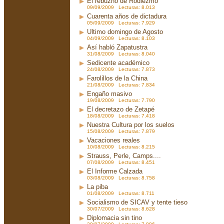
El rebuzno de Rodiezmo
09/09/2009 Lecturas: 8.013
Cuarenta años de dictadura
05/09/2009 Lecturas: 7.929
Ultimo domingo de Agosto
04/09/2009 Lecturas: 8.103
Así habló Zapatustra
31/08/2009 Lecturas: 8.040
Sedicente académico
24/08/2009 Lecturas: 7.873
Farolillos de la China
21/08/2009 Lecturas: 7.834
Engaño masivo
19/08/2009 Lecturas: 7.790
El decretazo de Zetapé
18/08/2009 Lecturas: 7.418
Nuestra Cultura por los suelos
15/08/2009 Lecturas: 7.879
Vacaciones reales
10/08/2009 Lecturas: 8.215
Strauss, Perle, Camps....
07/08/2009 Lecturas: 8.451
El Informe Calzada
03/08/2009 Lecturas: 8.758
La piba
01/08/2009 Lecturas: 8.711
Socialismo de SICAV y tente tieso
30/07/2009 Lecturas: 8.628
Diplomacia sin tino