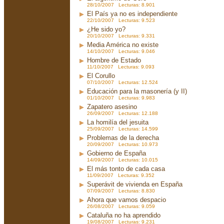
28/10/2007 Lecturas: 8.901
El País ya no es independiente
22/10/2007 Lecturas: 9.523
¿He sido yo?
20/10/2007 Lecturas: 9.331
Media América no existe
14/10/2007 Lecturas: 9.046
Hombre de Estado
11/10/2007 Lecturas: 9.093
El Corullo
07/10/2007 Lecturas: 12.524
Educación para la masonería (y II)
01/10/2007 Lecturas: 9.983
Zapatero asesino
26/09/2007 Lecturas: 12.188
La homilía del jesuita
25/09/2007 Lecturas: 14.599
Problemas de la derecha
20/09/2007 Lecturas: 10.973
Gobierno de España
14/09/2007 Lecturas: 10.015
El más tonto de cada casa
11/09/2007 Lecturas: 9.352
Superávit de vivienda en España
07/09/2007 Lecturas: 8.830
Ahora que vamos despacio
26/08/2007 Lecturas: 9.059
Cataluña no ha aprendido
19/08/2007 Lecturas: 9.231