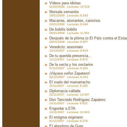
Videos para idiotas
01/02/2008 Lecturas: 10.519
Menuda semanita
29/01/2008 Lecturas: 8.543
Macarras, atorrantes, cansinos
24/01/2008 Lecturas: 9.446
De bobilis bobilis
08/01/2008 Lecturas: 11.352
Después de la pítima (o El País contra el Est
08/01/2008 Lecturas: 8.907
Veredicto: asesinato
14/12/2007 Lecturas: 8.815
De tu querida presencia...
11/12/2007 Lecturas: 9.973
De la secta y los sectarios
07/12/2007 Lecturas: 9.464
¡Váyase señor Zapatero!
02/12/2007 Lecturas: 9.315
El vuelo del mamarracho
24/11/2007 Lecturas: 9.395
Diplomacia callada
22/11/2007 Lecturas: 13.497
Don Tancredo Rodríguez Zapatero
14/11/2007 Lecturas: 9.822
Engordar a ETA
10/11/2007 Lecturas: 10.003
El estigma originario
01/11/2007 Lecturas: 9.378
El algoritmo de Gore