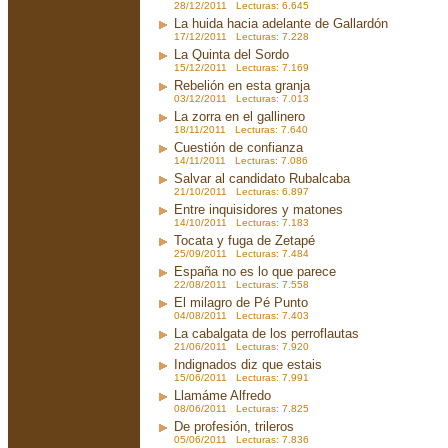
28/12/2011 Lecturas: 6.645
La huida hacia adelante de Gallardón
17/12/2011 Lecturas: 7.228
La Quinta del Sordo
15/12/2011 Lecturas: 7.169
Rebelión en esta granja
03/12/2011 Lecturas: 7.013
La zorra en el gallinero
18/11/2011 Lecturas: 7.640
Cuestión de confianza
14/11/2011 Lecturas: 7.086
Salvar al candidato Rubalcaba
21/10/2011 Lecturas: 6.897
Entre inquisidores y matones
14/10/2011 Lecturas: 7.183
Tocata y fuga de Zetapé
25/09/2011 Lecturas: 7.484
España no es lo que parece
22/08/2011 Lecturas: 7.558
El milagro de Pé Punto
04/08/2011 Lecturas: 7.403
La cabalgata de los perroflautas
21/06/2011 Lecturas: 7.920
Indignados diz que estais
15/06/2011 Lecturas: 7.991
Llamáme Alfredo
08/06/2011 Lecturas: 7.825
De profesión, trileros
05/06/2011 Lecturas: 7.836