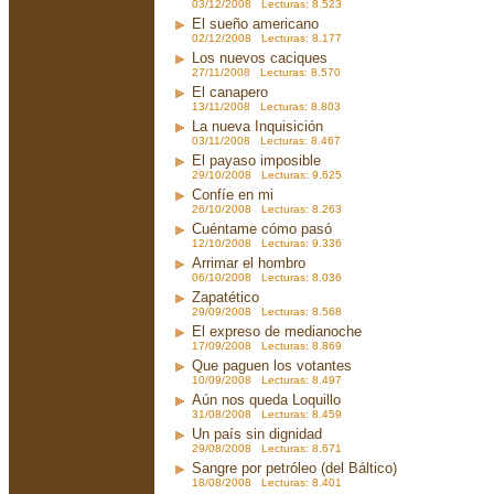
03/12/2008 Lecturas: 8.523
El sueño americano
02/12/2008 Lecturas: 8.177
Los nuevos caciques
27/11/2008 Lecturas: 8.570
El canapero
13/11/2008 Lecturas: 8.803
La nueva Inquisición
03/11/2008 Lecturas: 8.467
El payaso imposible
29/10/2008 Lecturas: 9.625
Confíe en mi
26/10/2008 Lecturas: 8.263
Cuéntame cómo pasó
12/10/2008 Lecturas: 9.336
Arrimar el hombro
06/10/2008 Lecturas: 8.036
Zapatético
29/09/2008 Lecturas: 8.568
El expreso de medianoche
17/09/2008 Lecturas: 8.869
Que paguen los votantes
10/09/2008 Lecturas: 8.497
Aún nos queda Loquillo
31/08/2008 Lecturas: 8.459
Un país sin dignidad
29/08/2008 Lecturas: 8.671
Sangre por petróleo (del Báltico)
18/08/2008 Lecturas: 8.401