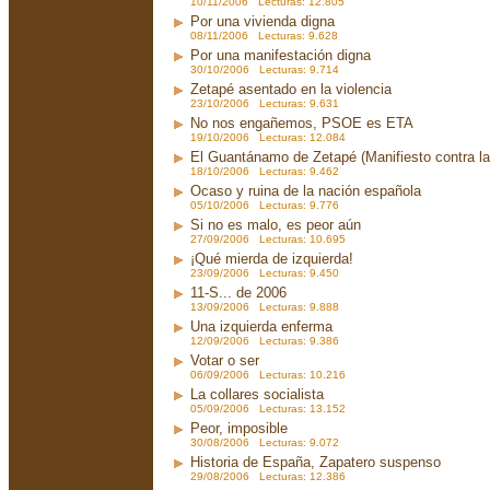
10/11/2006 Lecturas: 12.805
Por una vivienda digna
08/11/2006 Lecturas: 9.628
Por una manifestación digna
30/10/2006 Lecturas: 9.714
Zetapé asentado en la violencia
23/10/2006 Lecturas: 9.631
No nos engañemos, PSOE es ETA
19/10/2006 Lecturas: 12.084
El Guantánamo de Zetapé (Manifiesto contra la 
18/10/2006 Lecturas: 9.462
Ocaso y ruina de la nación española
05/10/2006 Lecturas: 9.776
Si no es malo, es peor aún
27/09/2006 Lecturas: 10.695
¡Qué mierda de izquierda!
23/09/2006 Lecturas: 9.450
11-S... de 2006
13/09/2006 Lecturas: 9.888
Una izquierda enferma
12/09/2006 Lecturas: 9.386
Votar o ser
06/09/2006 Lecturas: 10.216
La collares socialista
05/09/2006 Lecturas: 13.152
Peor, imposible
30/08/2006 Lecturas: 9.072
Historia de España, Zapatero suspenso
29/08/2006 Lecturas: 12.386