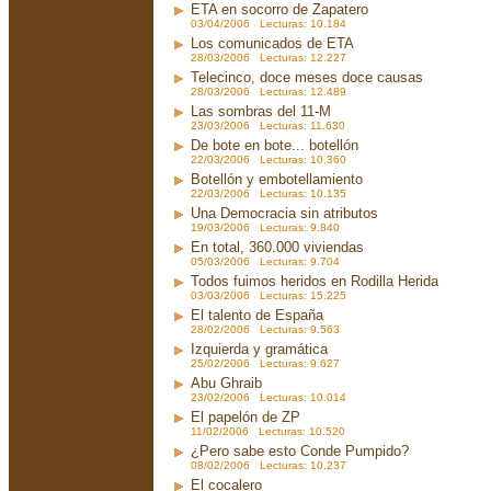
ETA en socorro de Zapatero
03/04/2006 Lecturas: 10.184
Los comunicados de ETA
28/03/2006 Lecturas: 12.227
Telecinco, doce meses doce causas
28/03/2006 Lecturas: 12.489
Las sombras del 11-M
23/03/2006 Lecturas: 11.630
De bote en bote... botellón
22/03/2006 Lecturas: 10.360
Botellón y embotellamiento
22/03/2006 Lecturas: 10.135
Una Democracia sin atributos
19/03/2006 Lecturas: 9.840
En total, 360.000 viviendas
05/03/2006 Lecturas: 9.704
Todos fuimos heridos en Rodilla Herida
03/03/2006 Lecturas: 15.225
El talento de España
28/02/2006 Lecturas: 9.563
Izquierda y gramática
25/02/2006 Lecturas: 9.627
Abu Ghraib
23/02/2006 Lecturas: 10.014
El papelón de ZP
11/02/2006 Lecturas: 10.520
¿Pero sabe esto Conde Pumpido?
08/02/2006 Lecturas: 10.237
El cocalero