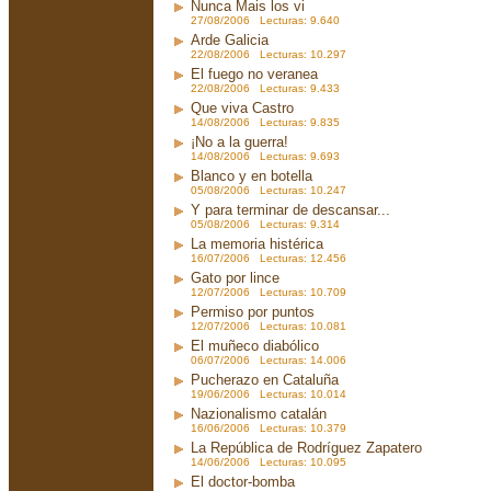
Nunca Mais los vi
27/08/2006 Lecturas: 9.640
Arde Galicia
22/08/2006 Lecturas: 10.297
El fuego no veranea
22/08/2006 Lecturas: 9.433
Que viva Castro
14/08/2006 Lecturas: 9.835
¡No a la guerra!
14/08/2006 Lecturas: 9.693
Blanco y en botella
05/08/2006 Lecturas: 10.247
Y para terminar de descansar...
05/08/2006 Lecturas: 9.314
La memoria histérica
16/07/2006 Lecturas: 12.456
Gato por lince
12/07/2006 Lecturas: 10.709
Permiso por puntos
12/07/2006 Lecturas: 10.081
El muñeco diabólico
06/07/2006 Lecturas: 14.006
Pucherazo en Cataluña
19/06/2006 Lecturas: 10.014
Nazionalismo catalán
16/06/2006 Lecturas: 10.379
La República de Rodríguez Zapatero
14/06/2006 Lecturas: 10.095
El doctor-bomba