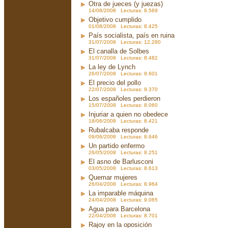
Otra de jueces (y juezas)
14/08/2008 Lecturas: 8.569
Objetivo cumplido
01/08/2008 Lecturas: 8.425
País socialista, país en ruina
31/07/2008 Lecturas: 12.280
El canalla de Solbes
31/07/2008 Lecturas: 8.482
La ley de Lynch
26/07/2008 Lecturas: 9.601
El precio del pollo
22/07/2008 Lecturas: 9.370
Los españoles perdieron
15/07/2008 Lecturas: 8.060
Injuriar a quien no obedece
18/06/2008 Lecturas: 8.421
Rubalcaba responde
09/06/2008 Lecturas: 8.646
Un partido enfermo
26/05/2008 Lecturas: 8.251
El asno de Barlusconi
03/05/2008 Lecturas: 8.613
Quemar mujeres
26/04/2008 Lecturas: 8.964
La imparable máquina
24/04/2008 Lecturas: 9.065
Agua para Barcelona
22/04/2008 Lecturas: 8.701
Rajoy en la oposición