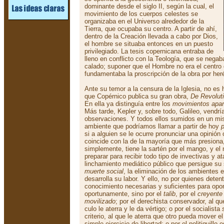
dominante desde el siglo II, según la cual, el
movimiento de los cuerpos celestes se
organizaba en el Universo alrededor de la
Tierra, que ocupaba su centro. A partir de ahí,
dentro de la Creación llevada a cabo por Dios,
el hombre se situaba entonces en un puesto
privilegiado. La tesis copernicana entraba de
lleno en conflicto con la Teología, que se nega
calado; suponer que el Hombre no era el centro 
fundamentaba la proscripción de la obra por heré
Ante su temor a la censura de la Iglesia, no es
que Copérnico publica su gran obra,
De Revolut
En ella ya distinguía entre los
movimientos apar
Más tarde, Kepler y, sobre todo, Galileo, vendrí
observaciones. Y todos ellos sumidos en un m
ambiente que podríamos llamar a partir de hoy
p
si a alguien se le ocurre pronunciar una opinión
coincide con la de la mayoría que más presiona
simplemente, tiene la sartén por el mango, y e
preparar para recibir todo tipo de invectivas y a
linchamiento mediático público que persigue su 
muerte social
, la eliminación de los ambientes 
desarrolla su labor. Y ello, no por quienes dete
conocimiento necesarias y suficientes para op
oportunamente, sino por el
talib
, por el
creyente
movilizado
; por el derechista conservador, al q
culo le aterra y le da vértigo; o por el socialista
criterio, al que le aterra que otro pueda mover e
simple ejercicio de libertad; o por el politiquillo