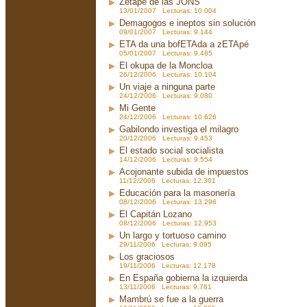
Zetapé de las JONS
13/01/2007 Lecturas: 10.004
Demagogos e ineptos sin solución
09/01/2007 Lecturas: 9.144
ETA da una bofETAda a zETApé
05/01/2007 Lecturas: 9.485
El okupa de la Moncloa
26/12/2006 Lecturas: 10.104
Un viaje a ninguna parte
24/12/2006 Lecturas: 9.080
Mi Gente
24/12/2006 Lecturas: 10.626
Gabilondo investiga el milagro
20/12/2006 Lecturas: 9.453
El estado social socialista
14/12/2006 Lecturas: 9.554
Acojonante subida de impuestos
11/12/2006 Lecturas: 12.301
Educación para la masonería
08/12/2006 Lecturas: 13.296
El Capitán Lozano
08/12/2006 Lecturas: 12.953
Un largo y tortuoso camino
29/11/2006 Lecturas: 9.095
Los graciosos
19/11/2006 Lecturas: 12.178
En España gobierna la izquierda
13/11/2006 Lecturas: 9.761
Mambrú se fue a la guerra