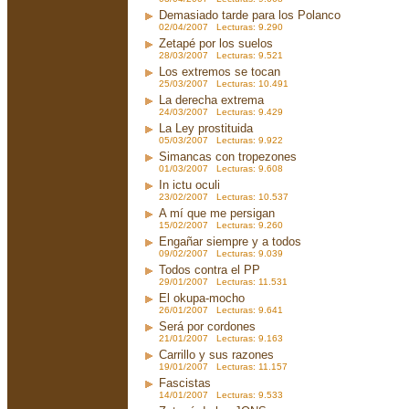
Demasiado tarde para los Polanco
02/04/2007 Lecturas: 9.290
Zetapé por los suelos
28/03/2007 Lecturas: 9.521
Los extremos se tocan
25/03/2007 Lecturas: 10.491
La derecha extrema
24/03/2007 Lecturas: 9.429
La Ley prostituida
05/03/2007 Lecturas: 9.922
Simancas con tropezones
01/03/2007 Lecturas: 9.608
In ictu oculi
23/02/2007 Lecturas: 10.537
A mí que me persigan
15/02/2007 Lecturas: 9.260
Engañar siempre y a todos
09/02/2007 Lecturas: 9.039
Todos contra el PP
29/01/2007 Lecturas: 11.531
El okupa-mocho
26/01/2007 Lecturas: 9.641
Será por cordones
21/01/2007 Lecturas: 9.163
Carrillo y sus razones
19/01/2007 Lecturas: 11.157
Fascistas
14/01/2007 Lecturas: 9.533