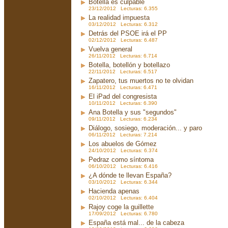
Botella es culpable
23/12/2012 Lecturas: 6.355
La realidad impuesta
03/12/2012 Lecturas: 6.312
Detrás del PSOE irá el PP
02/12/2012 Lecturas: 6.487
Vuelva general
26/11/2012 Lecturas: 6.714
Botella, botellón y botellazo
22/11/2012 Lecturas: 6.517
Zapatero, tus muertos no te olvidan
16/11/2012 Lecturas: 6.471
El iPad del congresista
10/11/2012 Lecturas: 6.390
Ana Botella y sus "segundos"
09/11/2012 Lecturas: 6.234
Diálogo, sosiego, moderación... y paro
06/11/2012 Lecturas: 7.214
Los abuelos de Gómez
24/10/2012 Lecturas: 6.374
Pedraz como síntoma
06/10/2012 Lecturas: 6.416
¿A dónde te llevan España?
03/10/2012 Lecturas: 6.344
Hacienda apenas
02/10/2012 Lecturas: 6.404
Rajoy coge la guillette
17/09/2012 Lecturas: 6.780
España está mal... de la cabeza