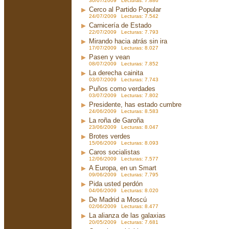
30/07/2009 Lecturas: 7.886
Cerco al Partido Popular
24/07/2009 Lecturas: 7.542
Carnicería de Estado
22/07/2009 Lecturas: 7.793
Mirando hacia atrás sin ira
17/07/2009 Lecturas: 8.027
Pasen y vean
08/07/2009 Lecturas: 7.852
La derecha cainita
03/07/2009 Lecturas: 7.743
Puños como verdades
03/07/2009 Lecturas: 7.802
Presidente, has estado cumbre
24/06/2009 Lecturas: 8.583
La roña de Garoña
23/06/2009 Lecturas: 8.047
Brotes verdes
15/06/2009 Lecturas: 8.093
Caros socialistas
12/06/2009 Lecturas: 7.577
A Europa, en un Smart
09/06/2009 Lecturas: 7.795
Pida usted perdón
04/06/2009 Lecturas: 8.020
De Madrid a Moscú
02/06/2009 Lecturas: 8.477
La alianza de las galaxias
20/05/2009 Lecturas: 7.681