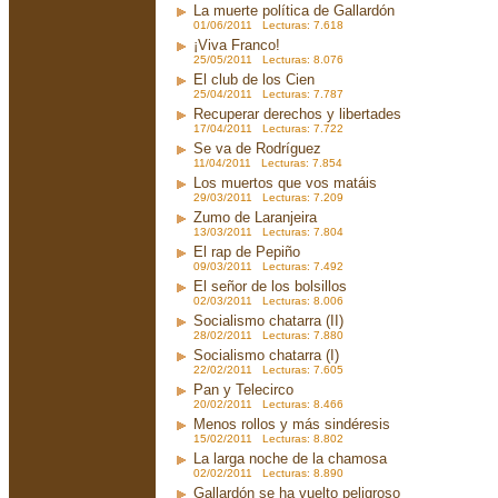
La muerte política de Gallardón
01/06/2011 Lecturas: 7.618
¡Viva Franco!
25/05/2011 Lecturas: 8.076
El club de los Cien
25/04/2011 Lecturas: 7.787
Recuperar derechos y libertades
17/04/2011 Lecturas: 7.722
Se va de Rodríguez
11/04/2011 Lecturas: 7.854
Los muertos que vos matáis
29/03/2011 Lecturas: 7.209
Zumo de Laranjeira
13/03/2011 Lecturas: 7.804
El rap de Pepiño
09/03/2011 Lecturas: 7.492
El señor de los bolsillos
02/03/2011 Lecturas: 8.006
Socialismo chatarra (II)
28/02/2011 Lecturas: 7.880
Socialismo chatarra (I)
22/02/2011 Lecturas: 7.605
Pan y Telecirco
20/02/2011 Lecturas: 8.466
Menos rollos y más sindéresis
15/02/2011 Lecturas: 8.802
La larga noche de la chamosa
02/02/2011 Lecturas: 8.890
Gallardón se ha vuelto peligroso