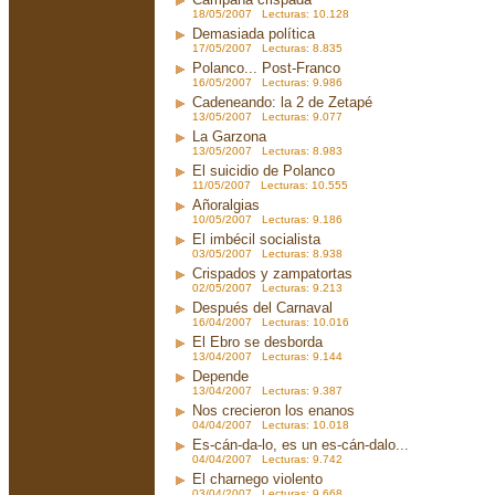
18/05/2007 Lecturas: 10.128
Demasiada política
17/05/2007 Lecturas: 8.835
Polanco... Post-Franco
16/05/2007 Lecturas: 9.986
Cadeneando: la 2 de Zetapé
13/05/2007 Lecturas: 9.077
La Garzona
13/05/2007 Lecturas: 8.983
El suicidio de Polanco
11/05/2007 Lecturas: 10.555
Añoralgias
10/05/2007 Lecturas: 9.186
El imbécil socialista
03/05/2007 Lecturas: 8.938
Crispados y zampatortas
02/05/2007 Lecturas: 9.213
Después del Carnaval
16/04/2007 Lecturas: 10.016
El Ebro se desborda
13/04/2007 Lecturas: 9.144
Depende
13/04/2007 Lecturas: 9.387
Nos crecieron los enanos
04/04/2007 Lecturas: 10.018
Es-cán-da-lo, es un es-cán-dalo...
04/04/2007 Lecturas: 9.742
El charnego violento
03/04/2007 Lecturas: 9.668