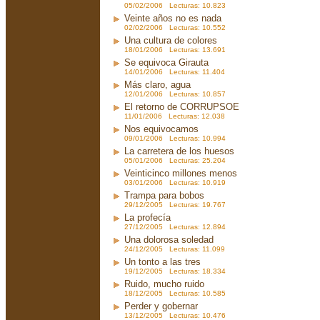
05/02/2006 Lecturas: 10.823
Veinte años no es nada
02/02/2006 Lecturas: 10.552
Una cultura de colores
18/01/2006 Lecturas: 13.691
Se equivoca Girauta
14/01/2006 Lecturas: 11.404
Más claro, agua
12/01/2006 Lecturas: 10.857
El retorno de CORRUPSOE
11/01/2006 Lecturas: 12.038
Nos equivocamos
09/01/2006 Lecturas: 10.994
La carretera de los huesos
05/01/2006 Lecturas: 25.204
Veinticinco millones menos
03/01/2006 Lecturas: 10.919
Trampa para bobos
29/12/2005 Lecturas: 19.767
La profecía
27/12/2005 Lecturas: 12.894
Una dolorosa soledad
24/12/2005 Lecturas: 11.099
Un tonto a las tres
19/12/2005 Lecturas: 18.334
Ruido, mucho ruido
18/12/2005 Lecturas: 10.585
Perder y gobernar
13/12/2005 Lecturas: 10.476