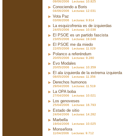
09/06/2006 Lecturas: 10.825
Conociendo a Boris
04/06/2006 Lecturas: 12.031
Vota Paz
03/06/2006 Lecturas: 9.914
La esquizofrenia es de izquierdas
24/05/2006 Lecturas: 10.038
El PSOE es un partido fascista
23/05/2006 Lecturas: 19.048
El PSOE me da miedo
22/05/2006 Lecturas: 11.029
Polanco a referéndum
20/05/2006 Lecturas: 9.280
Evo Modales
20/05/2006 Lecturas: 10.359
El ala izquierda de la extrema izquierda
08/05/2006 Lecturas: 11.356
Derechos humonos
29/04/2006 Lecturas: 11.519
La OPA boba
27/04/2006 Lecturas: 10.021
Los genoveses
25/04/2006 Lecturas: 16.793
Estado de sitio
24/04/2006 Lecturas: 14.282
Marbella
19/04/2006 Lecturas: 10.025
Monseñora
11/04/2006 Lecturas: 9.712