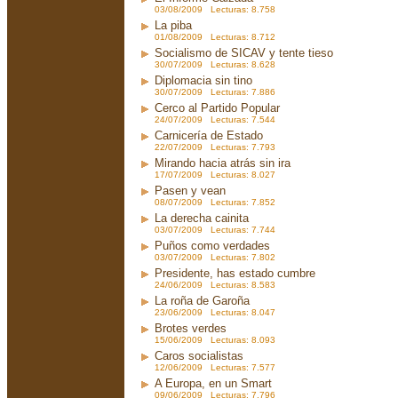
03/08/2009 Lecturas: 8.758
La piba
01/08/2009 Lecturas: 8.712
Socialismo de SICAV y tente tieso
30/07/2009 Lecturas: 8.628
Diplomacia sin tino
30/07/2009 Lecturas: 7.886
Cerco al Partido Popular
24/07/2009 Lecturas: 7.544
Carnicería de Estado
22/07/2009 Lecturas: 7.793
Mirando hacia atrás sin ira
17/07/2009 Lecturas: 8.027
Pasen y vean
08/07/2009 Lecturas: 7.852
La derecha cainita
03/07/2009 Lecturas: 7.744
Puños como verdades
03/07/2009 Lecturas: 7.802
Presidente, has estado cumbre
24/06/2009 Lecturas: 8.583
La roña de Garoña
23/06/2009 Lecturas: 8.047
Brotes verdes
15/06/2009 Lecturas: 8.093
Caros socialistas
12/06/2009 Lecturas: 7.577
A Europa, en un Smart
09/06/2009 Lecturas: 7.796