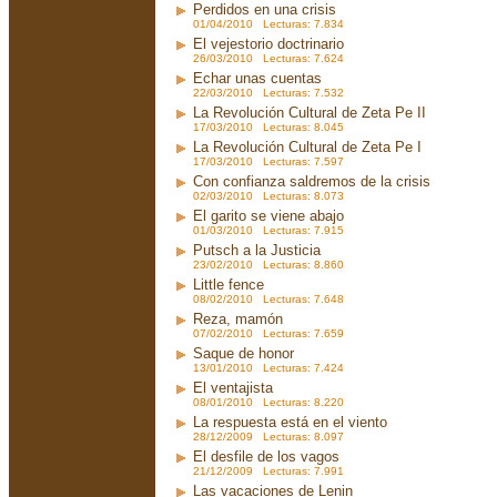
Perdidos en una crisis
01/04/2010 Lecturas: 7.834
El vejestorio doctrinario
26/03/2010 Lecturas: 7.624
Echar unas cuentas
22/03/2010 Lecturas: 7.532
La Revolución Cultural de Zeta Pe II
17/03/2010 Lecturas: 8.045
La Revolución Cultural de Zeta Pe I
17/03/2010 Lecturas: 7.597
Con confianza saldremos de la crisis
02/03/2010 Lecturas: 8.073
El garito se viene abajo
01/03/2010 Lecturas: 7.915
Putsch a la Justicia
23/02/2010 Lecturas: 8.860
Little fence
08/02/2010 Lecturas: 7.648
Reza, mamón
07/02/2010 Lecturas: 7.659
Saque de honor
13/01/2010 Lecturas: 7.424
El ventajista
08/01/2010 Lecturas: 8.220
La respuesta está en el viento
28/12/2009 Lecturas: 8.097
El desfile de los vagos
21/12/2009 Lecturas: 7.991
Las vacaciones de Lenin