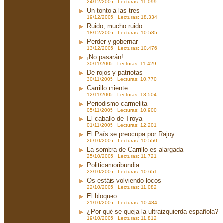
24/12/2005 Lecturas: 11.099
Un tonto a las tres
19/12/2005 Lecturas: 18.334
Ruido, mucho ruido
18/12/2005 Lecturas: 10.585
Perder y gobernar
13/12/2005 Lecturas: 10.476
¡No pasarán!
30/11/2005 Lecturas: 11.429
De rojos y patriotas
30/11/2005 Lecturas: 10.770
Carrillo miente
12/11/2005 Lecturas: 13.504
Periodismo carmelita
05/11/2005 Lecturas: 10.900
El caballo de Troya
01/11/2005 Lecturas: 12.201
El País se preocupa por Rajoy
26/10/2005 Lecturas: 10.550
La sombra de Carrillo es alargada
25/10/2005 Lecturas: 11.721
Politicamoribundia
23/10/2005 Lecturas: 10.651
Os estáis volviendo locos
22/10/2005 Lecturas: 11.082
El bloqueo
21/10/2005 Lecturas: 10.484
¿Por qué se queja la ultraizquierda española?
19/10/2005 Lecturas: 11.812