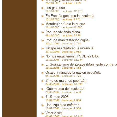
29/11/2006 Lecturas: 9.095
Los graciosos
19/11/2006 Lecturas: 12.178
En España gobierna la izquierda
13/11/2006 Lecturas: 9.761
Mambrú se fue a la guerra
10/11/2006 Lecturas: 12.806
Por una vivienda digna
08/11/2006 Lecturas: 9.628
Por una manifestación digna
30/10/2006 Lecturas: 9.714
Zetapé asentado en la violencia
23/10/2006 Lecturas: 9.632
No nos engañemos, PSOE es ETA
19/10/2006 Lecturas: 12.084
El Guantánamo de Zetapé (Manifiesto contra la 
18/10/2006 Lecturas: 9.462
Ocaso y ruina de la nación española
05/10/2006 Lecturas: 9.776
Si no es malo, es peor aún
27/09/2006 Lecturas: 10.695
¡Qué mierda de izquierda!
23/09/2006 Lecturas: 9.450
11-S... de 2006
13/09/2006 Lecturas: 9.888
Una izquierda enferma
12/09/2006 Lecturas: 9.386
Votar o ser
06/09/2006 Lecturas: 10.216