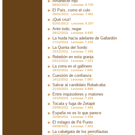
Amanecer rojo
06/02/2012 Lecturas: 6.705
El País, como el culo
26/01/2012 Lecturas: 7.081
¡Qué cruz!
01/01/2012 Lecturas: 6.337
Ante todo, negar
28/12/2011 Lecturas: 6.645
La huida hacia adelante de Gallardón
17/12/2011 Lecturas: 7.229
La Quinta del Sordo
15/12/2011 Lecturas: 7.169
Rebelión en esta granja
03/12/2011 Lecturas: 7.013
La zorra en el gallinero
18/11/2011 Lecturas: 7.640
Cuestión de confianza
14/11/2011 Lecturas: 7.087
Salvar al candidato Rubalcaba
21/10/2011 Lecturas: 6.899
Entre inquisidores y matones
14/10/2011 Lecturas: 7.183
Tocata y fuga de Zetapé
25/09/2011 Lecturas: 7.484
España no es lo que parece
22/08/2011 Lecturas: 7.558
El milagro de Pé Punto
04/08/2011 Lecturas: 7.403
La cabalgata de los perroflautas