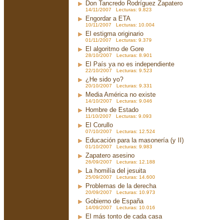
Don Tancredo Rodríguez Zapatero
14/11/2007 Lecturas: 9.823
Engordar a ETA
10/11/2007 Lecturas: 10.004
El estigma originario
01/11/2007 Lecturas: 9.379
El algoritmo de Gore
28/10/2007 Lecturas: 8.901
El País ya no es independiente
22/10/2007 Lecturas: 9.523
¿He sido yo?
20/10/2007 Lecturas: 9.331
Media América no existe
14/10/2007 Lecturas: 9.046
Hombre de Estado
11/10/2007 Lecturas: 9.093
El Corullo
07/10/2007 Lecturas: 12.524
Educación para la masonería (y II)
01/10/2007 Lecturas: 9.983
Zapatero asesino
26/09/2007 Lecturas: 12.188
La homilía del jesuita
25/09/2007 Lecturas: 14.600
Problemas de la derecha
20/09/2007 Lecturas: 10.973
Gobierno de España
14/09/2007 Lecturas: 10.016
El más tonto de cada casa