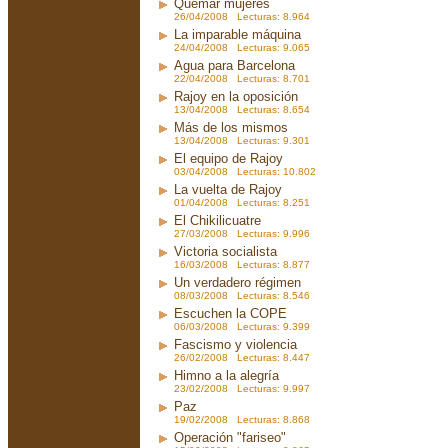
Quemar mujeres
26/04/2008 Lecturas: 8.964
La imparable máquina
24/04/2008 Lecturas: 9.065
Agua para Barcelona
22/04/2008 Lecturas: 8.701
Rajoy en la oposición
13/04/2008 Lecturas: 8.654
Más de los mismos
13/04/2008 Lecturas: 9.301
El equipo de Rajoy
03/04/2008 Lecturas: 10.802
La vuelta de Rajoy
01/04/2008 Lecturas: 8.251
El Chikilicuatre
27/03/2008 Lecturas: 9.996
Victoria socialista
16/03/2008 Lecturas: 8.877
Un verdadero régimen
08/03/2008 Lecturas: 8.546
Escuchen la COPE
06/03/2008 Lecturas: 9.399
Fascismo y violencia
26/02/2008 Lecturas: 8.447
Himno a la alegría
23/02/2008 Lecturas: 9.997
Paz
19/02/2008 Lecturas: 8.868
Operación "fariseo"