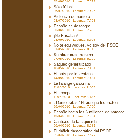
25/09/2010 Lecturas: 7.717
Sólo fútbol
06/07/2010 Lecturas: 7.525
Violencia de número
03/07/2010 Lecturas: 7.763
España se desangra
30/06/2010 Lecturas: 7.496
¡No Pasabán!
03/06/2010 Lecturas: 8.098
No te equivoques, yo soy del PSOE
31/05/2010 Lecturas: 8.713
Sembrar nuestra ruina
27/05/2010 Lecturas: 8.139
Saqueo generalizado
18/05/2010 Lecturas: 7.931
El país por la ventana
14/05/2010 Lecturas: 7.881
La falange garzonita
11/05/2010 Lecturas: 7.863
El sopapo
11/05/2010 Lecturas: 8.137
¿Demócratas? Ni aunque les maten
29/04/2010 Lecturas: 7.706
España hacia los 6 millones de parados
19/04/2010 Lecturas: 7.734
Cánticos de la Izquierda
09/04/2010 Lecturas: 8.381
El déficit democrático del PSOE
05/04/2010 Lecturas: 7.379