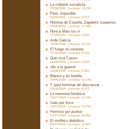
La collares socialista
05/09/2006 Lecturas: 13.154
Peor, imposible
30/08/2006 Lecturas: 9.072
Historia de España, Zapatero suspenso
29/08/2006 Lecturas: 12.386
Nunca Mais los vi
27/08/2006 Lecturas: 9.641
Arde Galicia
22/08/2006 Lecturas: 10.297
El fuego no veranea
22/08/2006 Lecturas: 9.433
Que viva Castro
14/08/2006 Lecturas: 9.835
¡No a la guerra!
14/08/2006 Lecturas: 9.693
Blanco y en botella
05/08/2006 Lecturas: 10.248
Y para terminar de descansar...
05/08/2006 Lecturas: 9.315
La memoria histérica
16/07/2006 Lecturas: 12.456
Gato por lince
12/07/2006 Lecturas: 10.709
Permiso por puntos
12/07/2006 Lecturas: 10.082
El muñeco diabólico
06/07/2006 Lecturas: 14.007