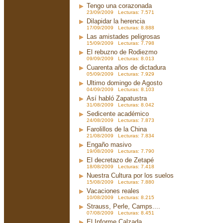
Tengo una corazonada
23/09/2009 Lecturas: 7.571
Dilapidar la herencia
17/09/2009 Lecturas: 8.888
Las amistades peligrosas
15/09/2009 Lecturas: 7.798
El rebuzno de Rodiezmo
09/09/2009 Lecturas: 8.013
Cuarenta años de dictadura
05/09/2009 Lecturas: 7.929
Ultimo domingo de Agosto
04/09/2009 Lecturas: 8.103
Así habló Zapatustra
31/08/2009 Lecturas: 8.042
Sedicente académico
24/08/2009 Lecturas: 7.873
Farolillos de la China
21/08/2009 Lecturas: 7.834
Engaño masivo
19/08/2009 Lecturas: 7.790
El decretazo de Zetapé
18/08/2009 Lecturas: 7.418
Nuestra Cultura por los suelos
15/08/2009 Lecturas: 7.880
Vacaciones reales
10/08/2009 Lecturas: 8.215
Strauss, Perle, Camps....
07/08/2009 Lecturas: 8.451
El Informe Calzada