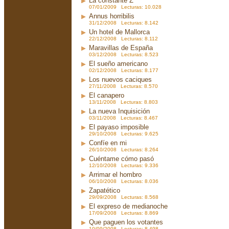
La constante Z
07/01/2009 Lecturas: 10.028
Annus horribilis
31/12/2008 Lecturas: 8.142
Un hotel de Mallorca
22/12/2008 Lecturas: 8.112
Maravillas de España
03/12/2008 Lecturas: 8.523
El sueño americano
02/12/2008 Lecturas: 8.177
Los nuevos caciques
27/11/2008 Lecturas: 8.570
El canapero
13/11/2008 Lecturas: 8.803
La nueva Inquisición
03/11/2008 Lecturas: 8.467
El payaso imposible
29/10/2008 Lecturas: 9.625
Confíe en mi
26/10/2008 Lecturas: 8.264
Cuéntame cómo pasó
12/10/2008 Lecturas: 9.336
Arrimar el hombro
06/10/2008 Lecturas: 8.036
Zapatético
29/09/2008 Lecturas: 8.568
El expreso de medianoche
17/09/2008 Lecturas: 8.869
Que paguen los votantes
10/09/2008 Lecturas: 8.498