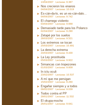
13/04/2007 Lecturas: 9.387
Nos crecieron los enanos
04/04/2007 Lecturas: 10.019
Es-cán-da-lo, es un es-cán-dalo...
04/04/2007 Lecturas: 9.742
El charnego violento
03/04/2007 Lecturas: 9.668
Demasiado tarde para los Polanco
02/04/2007 Lecturas: 9.290
Zetapé por los suelos
28/03/2007 Lecturas: 9.521
Los extremos se tocan
25/03/2007 Lecturas: 10.491
La derecha extrema
24/03/2007 Lecturas: 9.430
La Ley prostituida
05/03/2007 Lecturas: 9.922
Simancas con tropezones
01/03/2007 Lecturas: 9.609
In ictu oculi
23/02/2007 Lecturas: 10.537
A mí que me persigan
15/02/2007 Lecturas: 9.260
Engañar siempre y a todos
09/02/2007 Lecturas: 9.039
Todos contra el PP
29/01/2007 Lecturas: 11.532
El okupa-mocho
26/01/2007 Lecturas: 9.641