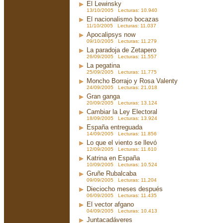
El Lewinsky
13/10/2005 Lecturas: 10.940
El nacionalismo bocazas
11/10/2005 Lecturas: 11.037
Apocalipsys now
09/10/2005 Lecturas: 11.279
La paradoja de Zetapero
26/09/2005 Lecturas: 11.557
La pegatina
25/09/2005 Lecturas: 11.775
Moncho Borrajo y Rosa Valenty
24/09/2005 Lecturas: 21.018
Gran ganga
20/09/2005 Lecturas: 13.124
Cambiar la Ley Electoral
18/09/2005 Lecturas: 13.924
España entreguada
14/09/2005 Lecturas: 11.856
Lo que el viento se llevó
12/09/2005 Lecturas: 11.610
Katrina en España
10/09/2005 Lecturas: 10.524
Gruñe Rubalcaba
09/09/2005 Lecturas: 11.204
Dieciocho meses después
06/09/2005 Lecturas: 11.435
El vector afgano
04/09/2005 Lecturas: 10.413
Juntacadáveres