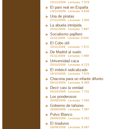
15/12/2009 Lecturas: 7.579
El paro real en España
13/12/2009 Lecturas: 9.836
Una de piratas
07/12/2009 Lecturas: 7.800
La abuela intrépida
25/11/2009 Lecturas: 7.897
Socialismo pajillero
11/11/2009 Lecturas: 9.534
El Cobo útil
10/11/2009 Lecturas: 7.672
De Madrid al suelo
01/11/2009 Lecturas: 7.999
Universidad caca
25/10/2009 Lecturas: 8.723
El imbécil radicalizado
16/10/2009 Lecturas: 7.870
Chacona para un infante difunto
09/10/2009 Lecturas: 8.385
Decir casi la verdad
03/10/2009 Lecturas: 7.701
Los ponderosos
30/09/2009 Lecturas: 7.540
Gobierno de tahúres
29/09/2009 Lecturas: 7.587
Polvo Blanco
28/09/2009 Lecturas: 8.292
El tiraduros
26/09/2009 Lecturas: 9.497