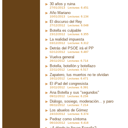
30 años y ruina
27/01/2013 Lecturas: 6.451
Año Mariano
10/01/2013 Lecturas: 6.134
El discurso del Rey
27/12/2012 Lecturas: 6.048
Botella es culpable
23/12/2012 Lecturas: 6.355
La realidad impuesta
03/12/2012 Lecturas: 6.312
Detrás del PSOE irá el PP
02/12/2012 Lecturas: 6.487
Vuelva general
26/11/2012 Lecturas: 6.714
Botella, botellón y botellazo
22/11/2012 Lecturas: 6.517
Zapatero, tus muertos no te olvidan
16/11/2012 Lecturas: 6.471
El iPad del congresista
10/11/2012 Lecturas: 6.391
Ana Botella y sus "segundos"
09/11/2012 Lecturas: 6.234
Diálogo, sosiego, moderación... y paro
06/11/2012 Lecturas: 7.214
Los abuelos de Gómez
24/10/2012 Lecturas: 6.374
Pedraz como síntoma
06/10/2012 Lecturas: 6.416
¿A dónde te llevan España?