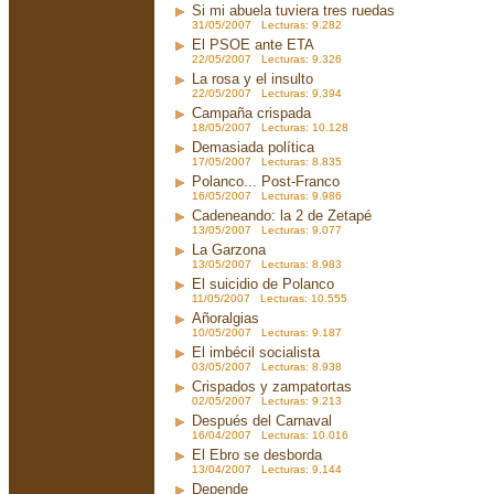
Si mi abuela tuviera tres ruedas
31/05/2007 Lecturas: 9.282
El PSOE ante ETA
22/05/2007 Lecturas: 9.326
La rosa y el insulto
22/05/2007 Lecturas: 9.394
Campaña crispada
18/05/2007 Lecturas: 10.128
Demasiada política
17/05/2007 Lecturas: 8.835
Polanco... Post-Franco
16/05/2007 Lecturas: 9.986
Cadeneando: la 2 de Zetapé
13/05/2007 Lecturas: 9.077
La Garzona
13/05/2007 Lecturas: 8.983
El suicidio de Polanco
11/05/2007 Lecturas: 10.555
Añoralgias
10/05/2007 Lecturas: 9.187
El imbécil socialista
03/05/2007 Lecturas: 8.938
Crispados y zampatortas
02/05/2007 Lecturas: 9.213
Después del Carnaval
16/04/2007 Lecturas: 10.016
El Ebro se desborda
13/04/2007 Lecturas: 9.144
Depende