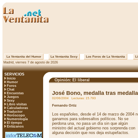
La Ventanita del Humor
La Ventanita Sexy
Los Foros de La Ventanita
Li
Madrid, viernes 7 de agosto de 2026
SERVICIOS
Inicio
Opinión: El liberal
Humor
Foros
Chat
José Bono, medalla tras medalla
Encuestas
Juegos
02/06/2004 Lecturas: 15.793
Sexy
Libro visitas
Fernando Ortiz
Calculadoras
Traductor
Los españoles, desde el 14 de marzo de 2004 n
Horóscopo
ganamos para sobresaltos políticos. No se
Numerología
El tiempo
perdona una, no pasa un día sin que algún
Enlázanos
ministro del actual gobierno nos sorprenda con
alguna decisión que nos deja estupefactos.