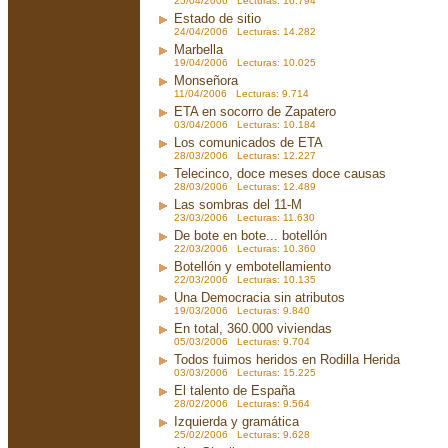
25/04/2006 Lecturas: 16.794
Estado de sitio
24/04/2006 Lecturas: 14.282
Marbella
19/04/2006 Lecturas: 10.025
Monseñora
11/04/2006 Lecturas: 9.714
ETA en socorro de Zapatero
03/04/2006 Lecturas: 10.184
Los comunicados de ETA
28/03/2006 Lecturas: 12.227
Telecinco, doce meses doce causas
28/03/2006 Lecturas: 12.489
Las sombras del 11-M
23/03/2006 Lecturas: 11.630
De bote en bote... botellón
22/03/2006 Lecturas: 10.360
Botellón y embotellamiento
22/03/2006 Lecturas: 10.135
Una Democracia sin atributos
19/03/2006 Lecturas: 9.840
En total, 360.000 viviendas
05/03/2006 Lecturas: 9.704
Todos fuimos heridos en Rodilla Herida
03/03/2006 Lecturas: 15.225
El talento de España
28/02/2006 Lecturas: 9.564
Izquierda y gramática
25/02/2006 Lecturas: 9.628