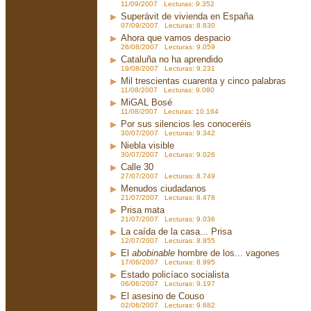
11/09/2007 Lecturas: 9.352
Superávit de vivienda en España
07/09/2007 Lecturas: 8.830
Ahora que vamos despacio
26/08/2007 Lecturas: 9.059
Cataluña no ha aprendido
19/08/2007 Lecturas: 9.231
Mil trescientas cuarenta y cinco palabras
11/08/2007 Lecturas: 9.080
MiGAL Bosé
11/08/2007 Lecturas: 10.164
Por sus silencios les conoceréis
30/07/2007 Lecturas: 9.342
Niebla visible
30/07/2007 Lecturas: 9.026
Calle 30
27/07/2007 Lecturas: 8.749
Menudos ciudadanos
21/07/2007 Lecturas: 8.478
Prisa mata
21/07/2007 Lecturas: 9.036
La caída de la casa... Prisa
12/07/2007 Lecturas: 8.955
El
abobinable
hombre de los... vagones
17/06/2007 Lecturas: 8.995
Estado policíaco socialista
06/06/2007 Lecturas: 9.197
El asesino de Couso
02/06/2007 Lecturas: 9.682