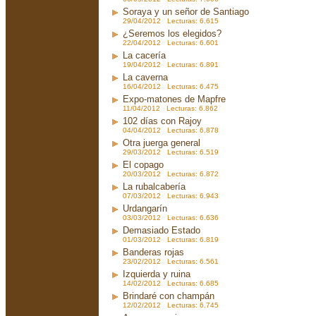
Soraya y un señor de Santiago
29/04/2012 Lecturas: 6.615
¿Seremos los elegidos?
22/04/2012 Lecturas: 6.601
La cacería
19/04/2012 Lecturas: 6.891
La caverna
16/04/2012 Lecturas: 6.475
Expo-matones de Mapfre
11/04/2012 Lecturas: 6.862
102 días con Rajoy
04/04/2012 Lecturas: 6.878
Otra juerga general
29/03/2012 Lecturas: 6.519
El copago
20/03/2012 Lecturas: 6.872
La rubalcabería
07/03/2012 Lecturas: 6.943
Urdangarín
03/03/2012 Lecturas: 6.636
Demasiado Estado
01/03/2012 Lecturas: 6.819
Banderas rojas
23/02/2012 Lecturas: 6.561
Izquierda y ruina
14/02/2012 Lecturas: 6.685
Brindaré con champán
12/02/2012 Lecturas: 6.745