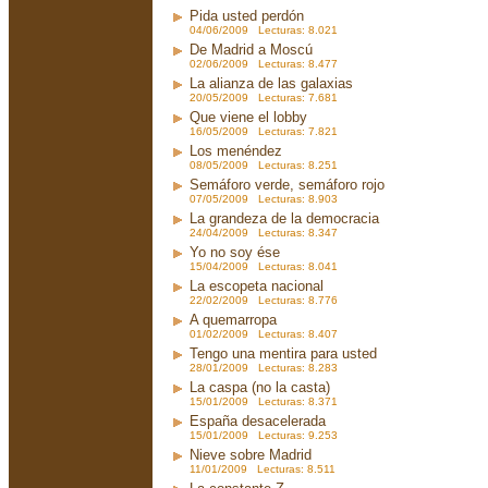
Pida usted perdón
04/06/2009 Lecturas: 8.021
De Madrid a Moscú
02/06/2009 Lecturas: 8.477
La alianza de las galaxias
20/05/2009 Lecturas: 7.681
Que viene el lobby
16/05/2009 Lecturas: 7.821
Los menéndez
08/05/2009 Lecturas: 8.251
Semáforo verde, semáforo rojo
07/05/2009 Lecturas: 8.903
La grandeza de la democracia
24/04/2009 Lecturas: 8.347
Yo no soy ése
15/04/2009 Lecturas: 8.041
La escopeta nacional
22/02/2009 Lecturas: 8.776
A quemarropa
01/02/2009 Lecturas: 8.407
Tengo una mentira para usted
28/01/2009 Lecturas: 8.283
La caspa (no la casta)
15/01/2009 Lecturas: 8.371
España desacelerada
15/01/2009 Lecturas: 9.253
Nieve sobre Madrid
11/01/2009 Lecturas: 8.511