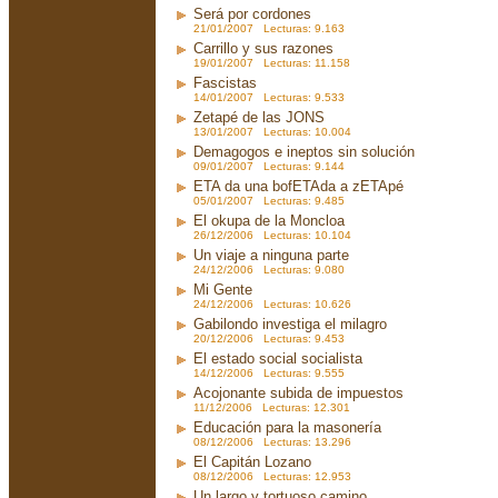
Será por cordones
21/01/2007 Lecturas: 9.163
Carrillo y sus razones
19/01/2007 Lecturas: 11.158
Fascistas
14/01/2007 Lecturas: 9.533
Zetapé de las JONS
13/01/2007 Lecturas: 10.004
Demagogos e ineptos sin solución
09/01/2007 Lecturas: 9.144
ETA da una bofETAda a zETApé
05/01/2007 Lecturas: 9.485
El okupa de la Moncloa
26/12/2006 Lecturas: 10.104
Un viaje a ninguna parte
24/12/2006 Lecturas: 9.080
Mi Gente
24/12/2006 Lecturas: 10.626
Gabilondo investiga el milagro
20/12/2006 Lecturas: 9.453
El estado social socialista
14/12/2006 Lecturas: 9.555
Acojonante subida de impuestos
11/12/2006 Lecturas: 12.301
Educación para la masonería
08/12/2006 Lecturas: 13.296
El Capitán Lozano
08/12/2006 Lecturas: 12.953
Un largo y tortuoso camino