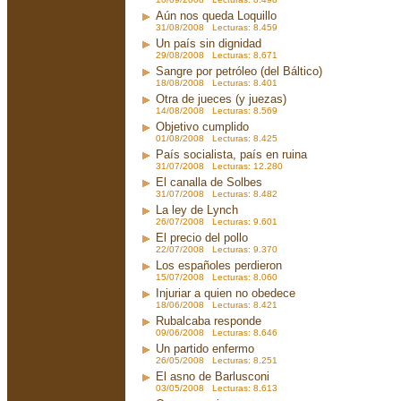
Aún nos queda Loquillo
31/08/2008 Lecturas: 8.459
Un país sin dignidad
29/08/2008 Lecturas: 8.671
Sangre por petróleo (del Báltico)
18/08/2008 Lecturas: 8.401
Otra de jueces (y juezas)
14/08/2008 Lecturas: 8.569
Objetivo cumplido
01/08/2008 Lecturas: 8.425
País socialista, país en ruina
31/07/2008 Lecturas: 12.280
El canalla de Solbes
31/07/2008 Lecturas: 8.482
La ley de Lynch
26/07/2008 Lecturas: 9.601
El precio del pollo
22/07/2008 Lecturas: 9.370
Los españoles perdieron
15/07/2008 Lecturas: 8.060
Injuriar a quien no obedece
18/06/2008 Lecturas: 8.421
Rubalcaba responde
09/06/2008 Lecturas: 8.646
Un partido enfermo
26/05/2008 Lecturas: 8.251
El asno de Barlusconi
03/05/2008 Lecturas: 8.613