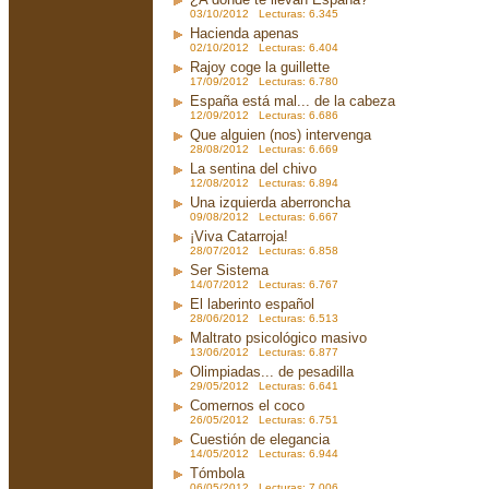
03/10/2012 Lecturas: 6.345
Hacienda apenas
02/10/2012 Lecturas: 6.404
Rajoy coge la guillette
17/09/2012 Lecturas: 6.780
España está mal... de la cabeza
12/09/2012 Lecturas: 6.686
Que alguien (nos) intervenga
28/08/2012 Lecturas: 6.669
La sentina del chivo
12/08/2012 Lecturas: 6.894
Una izquierda aberroncha
09/08/2012 Lecturas: 6.667
¡Viva Catarroja!
28/07/2012 Lecturas: 6.858
Ser Sistema
14/07/2012 Lecturas: 6.767
El laberinto español
28/06/2012 Lecturas: 6.513
Maltrato psicológico masivo
13/06/2012 Lecturas: 6.877
Olimpiadas... de pesadilla
29/05/2012 Lecturas: 6.641
Comernos el coco
26/05/2012 Lecturas: 6.751
Cuestión de elegancia
14/05/2012 Lecturas: 6.944
Tómbola
06/05/2012 Lecturas: 7.006