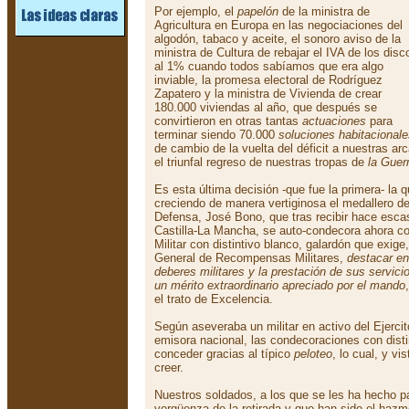
Por ejemplo, el
papelón
de la ministra de
Agricultura en Europa en las negociaciones del
algodón, tabaco y aceite, el sonoro aviso de la
ministra de Cultura de rebajar el IVA de los disc
al 1% cuando todos sabíamos que era algo
inviable, la promesa electoral de Rodríguez
Zapatero y la ministra de Vivienda de crear
180.000 viviendas al año, que después se
convirtieron en otras tantas
actuaciones
para
terminar siendo 70.000
soluciones habitacional
de cambio de la vuelta del déficit a nuestras arc
el triunfal regreso de nuestras tropas de
la Guer
Es esta última decisión -que fue la primera- la 
creciendo de manera vertiginosa el medallero de
Defensa, José Bono, que tras recibir hace esca
Castilla-La Mancha, se auto-condecora ahora co
Militar con distintivo blanco, galardón que exig
General de Recompensas Militares,
destacar en
deberes militares y la prestación de sus servic
un mérito extraordinario apreciado por el mando
el trato de Excelencia.
Según aseveraba un militar en activo del Ejerc
emisora nacional, las condecoraciones con disti
conceder gracias al típico
peloteo
, lo cual, y vis
creer.
Nuestros soldados, a los que se les ha hecho pa
vergüenza de la retirada y que han sido el hazme