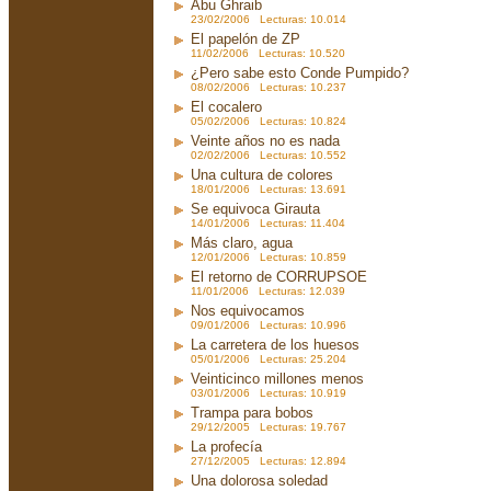
Abu Ghraib
23/02/2006 Lecturas: 10.014
El papelón de ZP
11/02/2006 Lecturas: 10.520
¿Pero sabe esto Conde Pumpido?
08/02/2006 Lecturas: 10.237
El cocalero
05/02/2006 Lecturas: 10.824
Veinte años no es nada
02/02/2006 Lecturas: 10.552
Una cultura de colores
18/01/2006 Lecturas: 13.691
Se equivoca Girauta
14/01/2006 Lecturas: 11.404
Más claro, agua
12/01/2006 Lecturas: 10.859
El retorno de CORRUPSOE
11/01/2006 Lecturas: 12.039
Nos equivocamos
09/01/2006 Lecturas: 10.996
La carretera de los huesos
05/01/2006 Lecturas: 25.204
Veinticinco millones menos
03/01/2006 Lecturas: 10.919
Trampa para bobos
29/12/2005 Lecturas: 19.767
La profecía
27/12/2005 Lecturas: 12.894
Una dolorosa soledad