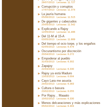
29/07/2013 Lecturas: 11.727
Corrupción y corruptos
17/07/2013 Lecturas: 11.374
La jauría humana
05/06/2013 Lecturas: 11.515
De gigantes y cabezudos
25/05/2013 Lecturas: 11.542
Explicando a Rajoy
12/05/2013 Lecturas: 11.496
Del 11-M al 15-A
03/05/2013 Lecturas: 11.889
Del tiempo el ocio torpe, y los engaños
02/05/2013 Lecturas: 6.479
Oscurantismo por discreción
20/04/2013 Lecturas: 6.272
Empoderar al pueblo
31/03/2013 Lecturas: 6.302
Zapajoy
22/03/2013 Lecturas: 6.330
Rajoy ya está Maduro
13/03/2013 Lecturas: 6.004
Cayo Lara me asusta
24/02/2013 Lecturas: 6.383
Cultura o basura
23/02/2013 Lecturas: 6.055
Por Rajoy... Maaato
10/02/2013 Lecturas: 6.330
Menos delcaraciones y más explicaciones
05/02/2013 Lecturas: 6.303