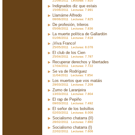
21/06/2011 Lecturas: 7.920
Indignados diz que estais
15/06/2011 Lecturas: 7.991
Llamáme Alfredo
08/06/2011 Lecturas: 7.825
De profesión, trileros
05/06/2011 Lecturas: 7.836
La muerte política de Gallardón
01/06/2011 Lecturas: 7.618
¡Viva Franco!
25/05/2011 Lecturas: 8.076
El club de los Cien
25/04/2011 Lecturas: 7.787
Recuperar derechos y libertades
17/04/2011 Lecturas: 7.722
Se va de Rodríguez
11/04/2011 Lecturas: 7.854
Los muertos que vos matáis
29/03/2011 Lecturas: 7.209
Zumo de Laranjeira
13/03/2011 Lecturas: 7.804
El rap de Pepiño
09/03/2011 Lecturas: 7.492
El señor de los bolsillos
02/03/2011 Lecturas: 8.006
Socialismo chatarra (II)
28/02/2011 Lecturas: 7.880
Socialismo chatarra (I)
22/02/2011 Lecturas: 7.606