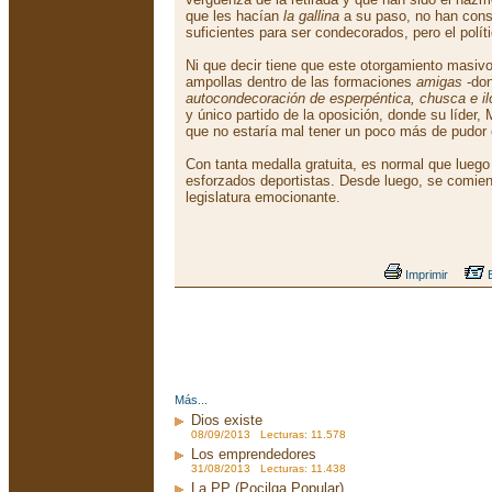
que les hacían
la gallina
a su paso, no han cons
suficientes para ser condecorados, pero el polít
Ni que decir tiene que este otorgamiento masiv
ampollas dentro de las formaciones
amigas
-don
autocondecoración de esperpéntica, chusca e il
y único partido de la oposición, donde su líder,
que no estaría mal tener un poco más de pudor e
Con tanta medalla gratuita, es normal que lueg
esforzados deportistas. Desde luego, se comien
legislatura emocionante.
Imprimir
E
Más...
Dios existe
08/09/2013 Lecturas: 11.578
Los emprendedores
31/08/2013 Lecturas: 11.438
La PP (Pocilga Popular)