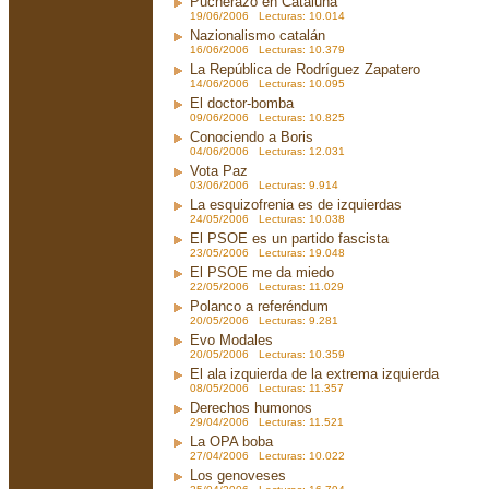
Pucherazo en Cataluña
19/06/2006 Lecturas: 10.014
Nazionalismo catalán
16/06/2006 Lecturas: 10.379
La República de Rodríguez Zapatero
14/06/2006 Lecturas: 10.095
El doctor-bomba
09/06/2006 Lecturas: 10.825
Conociendo a Boris
04/06/2006 Lecturas: 12.031
Vota Paz
03/06/2006 Lecturas: 9.914
La esquizofrenia es de izquierdas
24/05/2006 Lecturas: 10.038
El PSOE es un partido fascista
23/05/2006 Lecturas: 19.048
El PSOE me da miedo
22/05/2006 Lecturas: 11.029
Polanco a referéndum
20/05/2006 Lecturas: 9.281
Evo Modales
20/05/2006 Lecturas: 10.359
El ala izquierda de la extrema izquierda
08/05/2006 Lecturas: 11.357
Derechos humonos
29/04/2006 Lecturas: 11.521
La OPA boba
27/04/2006 Lecturas: 10.022
Los genoveses