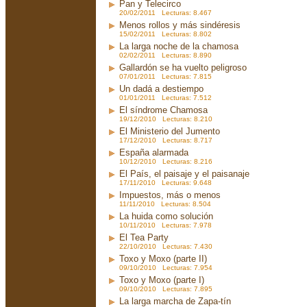
Pan y Telecirco
20/02/2011 Lecturas: 8.467
Menos rollos y más sindéresis
15/02/2011 Lecturas: 8.802
La larga noche de la chamosa
02/02/2011 Lecturas: 8.890
Gallardón se ha vuelto peligroso
07/01/2011 Lecturas: 7.815
Un dadá a destiempo
01/01/2011 Lecturas: 7.512
El síndrome Chamosa
19/12/2010 Lecturas: 8.210
El Ministerio del Jumento
17/12/2010 Lecturas: 8.717
España alarmada
10/12/2010 Lecturas: 8.216
El País, el paisaje y el paisanaje
17/11/2010 Lecturas: 9.648
Impuestos, más o menos
11/11/2010 Lecturas: 8.504
La huida como solución
10/11/2010 Lecturas: 7.978
El Tea Party
22/10/2010 Lecturas: 7.430
Toxo y Moxo (parte II)
09/10/2010 Lecturas: 7.954
Toxo y Moxo (parte I)
09/10/2010 Lecturas: 7.895
La larga marcha de Zapa-tín