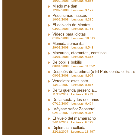
15/02/2008 Lecturas: 9.865
Miedo me dan
12/02/2008 Lecturas: 9.177
Poquísimas nueces
10/02/2008 Lecturas: 8.385
El calvario de Montes
03/02/2008 Lecturas: 8.764
Videos para idiotas
01/02/2008 Lecturas: 10.519
Menuda semanita
29/01/2008 Lecturas: 8.543
Macarras, atorrantes, cansinos
24/01/2008 Lecturas: 9.446
De bobilis bobilis
08/01/2008 Lecturas: 11.352
Después de la pítima (o El País contra el Est
08/01/2008 Lecturas: 8.907
Veredicto: asesinato
14/12/2007 Lecturas: 8.815
De tu querida presencia...
11/12/2007 Lecturas: 9.973
De la secta y los sectarios
07/12/2007 Lecturas: 9.464
¡Váyase señor Zapatero!
02/12/2007 Lecturas: 9.315
El vuelo del mamarracho
24/11/2007 Lecturas: 9.395
Diplomacia callada
22/11/2007 Lecturas: 13.497