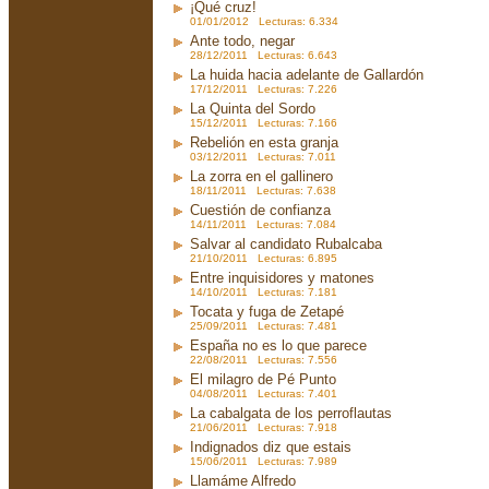
¡Qué cruz!
01/01/2012 Lecturas: 6.334
Ante todo, negar
28/12/2011 Lecturas: 6.643
La huida hacia adelante de Gallardón
17/12/2011 Lecturas: 7.226
La Quinta del Sordo
15/12/2011 Lecturas: 7.166
Rebelión en esta granja
03/12/2011 Lecturas: 7.011
La zorra en el gallinero
18/11/2011 Lecturas: 7.638
Cuestión de confianza
14/11/2011 Lecturas: 7.084
Salvar al candidato Rubalcaba
21/10/2011 Lecturas: 6.895
Entre inquisidores y matones
14/10/2011 Lecturas: 7.181
Tocata y fuga de Zetapé
25/09/2011 Lecturas: 7.481
España no es lo que parece
22/08/2011 Lecturas: 7.556
El milagro de Pé Punto
04/08/2011 Lecturas: 7.401
La cabalgata de los perroflautas
21/06/2011 Lecturas: 7.918
Indignados diz que estais
15/06/2011 Lecturas: 7.989
Llamáme Alfredo