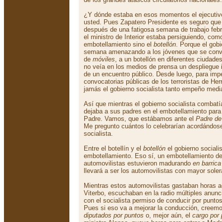
¿Y dónde estaba en esos momentos el ejecutivo
usted. Pues Zapatero Presidente es seguro que
después de una fatigosa semana de trabajo febri
el ministro de Interior estaba persiguiendo, como
embotellamiento sino el
botellón
. Porque el gobi
semana amenazando a los jóvenes que se con
de
móviles
, a un botellón en diferentes ciudad
no veía en los medios de prensa un despliegue i
de un encuentro público. Desde luego, para impe
convocatorias públicas de los terroristas de He
jamás el gobierno socialista tanto empeño mediát
Así que mientras el gobierno socialista combatí
dejaba a sus padres en el embotellamiento para 
Padre. Vamos, que estábamos ante el
Padre de
Me pregunto cuántos lo celebrarían acordándose
socialista.
Entre el botellín y el
botellón
el gobierno socialis
embotellamiento. Eso sí, un embotellamiento de 
automovilistas estuvieron madurando
en barrica
llevará a ser los automovilistas con mayor sole
Mientras estos automovilistas gastaban horas 
Viterbo, escuchaban en la radio múltiples anun
con el socialista permiso de conducir por punto
Pues si eso va a mejorar la conducción, creem
diputados por puntos
o, mejor aún, el
cargo por 