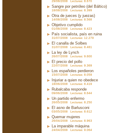
29/08/2008 Lecturas: 8.670
Sangre por petróleo (del Báltico)
18/08/2008 Lecturas: 8.399
Otra de jueces (y juezas)
14/08/2008 Lecturas: 8.568
Objetivo cumplido
01/08/2008 Lecturas: 8.423
País socialista, país en ruina
31/07/2008 Lecturas: 12.279
El canalla de Solbes
31/07/2008 Lecturas: 8.481
La ley de Lynch
26/07/2008 Lecturas: 9.600
El precio del pollo
22/07/2008 Lecturas: 9.369
Los españoles perdieron
15/07/2008 Lecturas: 8.059
Injuriar a quien no obedece
18/06/2008 Lecturas: 8.419
Rubalcaba responde
09/06/2008 Lecturas: 8.644
Un partido enfermo
26/05/2008 Lecturas: 8.250
El asno de Barlusconi
03/05/2008 Lecturas: 8.612
Quemar mujeres
26/04/2008 Lecturas: 8.963
La imparable máquina
24/04/2008 Lecturas: 9.064