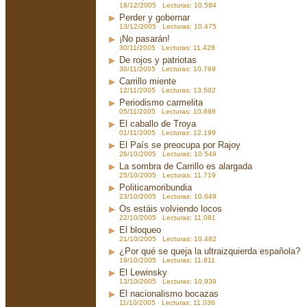
18/12/2005 Lecturas: 10.584
Perder y gobernar
13/12/2005 Lecturas: 10.475
¡No pasarán!
30/11/2005 Lecturas: 11.428
De rojos y patriotas
30/11/2005 Lecturas: 10.769
Carrillo miente
12/11/2005 Lecturas: 13.502
Periodismo carmelita
05/11/2005 Lecturas: 10.898
El caballo de Troya
01/11/2005 Lecturas: 12.199
El País se preocupa por Rajoy
26/10/2005 Lecturas: 10.549
La sombra de Carrillo es alargada
25/10/2005 Lecturas: 11.719
Politicamoribundia
23/10/2005 Lecturas: 10.649
Os estáis volviendo locos
22/10/2005 Lecturas: 11.081
El bloqueo
21/10/2005 Lecturas: 10.482
¿Por qué se queja la ultraizquierda española?
19/10/2005 Lecturas: 11.811
El Lewinsky
13/10/2005 Lecturas: 10.939
El nacionalismo bocazas
11/10/2005 Lecturas: 11.036