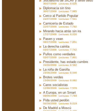
Socialismo de SICAV y tente tieso
30/07/2009 Lecturas: 8.626
Diplomacia sin tino
30/07/2009 Lecturas: 7.885
Cerco al Partido Popular
24/07/2009 Lecturas: 7.541
Carnicería de Estado
22/07/2009 Lecturas: 7.792
Mirando hacia atrás sin ira
17/07/2009 Lecturas: 8.026
Pasen y vean
08/07/2009 Lecturas: 7.851
La derecha cainita
03/07/2009 Lecturas: 7.742
Puños como verdades
03/07/2009 Lecturas: 7.801
Presidente, has estado cumbre
24/06/2009 Lecturas: 8.582
La roña de Garoña
23/06/2009 Lecturas: 8.046
Brotes verdes
15/06/2009 Lecturas: 8.092
Caros socialistas
12/06/2009 Lecturas: 7.576
A Europa, en un Smart
09/06/2009 Lecturas: 7.793
Pida usted perdón
04/06/2009 Lecturas: 8.019
De Madrid a Moscú