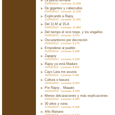
La jauría humana
05/06/2013 Lecturas: 11.509
De gigantes y cabezudos
25/05/2013 Lecturas: 11.539
Explicando a Rajoy
12/05/2013 Lecturas: 11.491
Del 11-M al 15-A
03/05/2013 Lecturas: 11.884
Del tiempo el ocio torpe, y los engaños
02/05/2013 Lecturas: 6.476
Oscurantismo por discreción
20/04/2013 Lecturas: 6.270
Empoderar al pueblo
31/03/2013 Lecturas: 6.299
Zapajoy
22/03/2013 Lecturas: 6.328
Rajoy ya está Maduro
13/03/2013 Lecturas: 6.001
Cayo Lara me asusta
24/02/2013 Lecturas: 6.381
Cultura o basura
23/02/2013 Lecturas: 6.053
Por Rajoy... Maaato
10/02/2013 Lecturas: 6.328
Menos delcaraciones y más explicaciones
05/02/2013 Lecturas: 6.300
30 años y ruina
27/01/2013 Lecturas: 6.448
Año Mariano
10/01/2013 Lecturas: 6.132