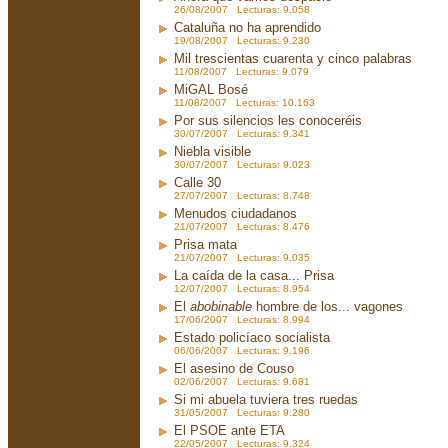
26/08/2007 Lecturas: 9.058
Cataluña no ha aprendido
19/08/2007 Lecturas: 9.230
Mil trescientas cuarenta y cinco palabras
11/08/2007 Lecturas: 9.079
MiGAL Bosé
11/08/2007 Lecturas: 10.163
Por sus silencios les conoceréis
30/07/2007 Lecturas: 9.341
Niebla visible
30/07/2007 Lecturas: 9.023
Calle 30
27/07/2007 Lecturas: 8.748
Menudos ciudadanos
21/07/2007 Lecturas: 8.476
Prisa mata
21/07/2007 Lecturas: 9.035
La caída de la casa... Prisa
12/07/2007 Lecturas: 8.954
El
abobinable
hombre de los... vagones
17/06/2007 Lecturas: 8.994
Estado policíaco socialista
06/06/2007 Lecturas: 9.196
El asesino de Couso
02/06/2007 Lecturas: 9.681
Si mi abuela tuviera tres ruedas
31/05/2007 Lecturas: 9.280
El PSOE ante ETA
22/05/2007 Lecturas: 9.324