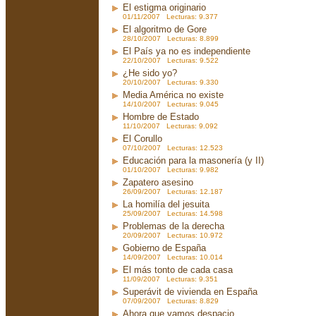
El estigma originario
01/11/2007 Lecturas: 9.377
El algoritmo de Gore
28/10/2007 Lecturas: 8.899
El País ya no es independiente
22/10/2007 Lecturas: 9.522
¿He sido yo?
20/10/2007 Lecturas: 9.330
Media América no existe
14/10/2007 Lecturas: 9.045
Hombre de Estado
11/10/2007 Lecturas: 9.092
El Corullo
07/10/2007 Lecturas: 12.523
Educación para la masonería (y II)
01/10/2007 Lecturas: 9.982
Zapatero asesino
26/09/2007 Lecturas: 12.187
La homilía del jesuita
25/09/2007 Lecturas: 14.598
Problemas de la derecha
20/09/2007 Lecturas: 10.972
Gobierno de España
14/09/2007 Lecturas: 10.014
El más tonto de cada casa
11/09/2007 Lecturas: 9.351
Superávit de vivienda en España
07/09/2007 Lecturas: 8.829
Ahora que vamos despacio