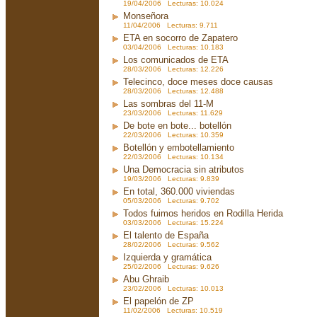
19/04/2006 Lecturas: 10.024
Monseñora
11/04/2006 Lecturas: 9.711
ETA en socorro de Zapatero
03/04/2006 Lecturas: 10.183
Los comunicados de ETA
28/03/2006 Lecturas: 12.226
Telecinco, doce meses doce causas
28/03/2006 Lecturas: 12.488
Las sombras del 11-M
23/03/2006 Lecturas: 11.629
De bote en bote... botellón
22/03/2006 Lecturas: 10.359
Botellón y embotellamiento
22/03/2006 Lecturas: 10.134
Una Democracia sin atributos
19/03/2006 Lecturas: 9.839
En total, 360.000 viviendas
05/03/2006 Lecturas: 9.702
Todos fuimos heridos en Rodilla Herida
03/03/2006 Lecturas: 15.224
El talento de España
28/02/2006 Lecturas: 9.562
Izquierda y gramática
25/02/2006 Lecturas: 9.626
Abu Ghraib
23/02/2006 Lecturas: 10.013
El papelón de ZP
11/02/2006 Lecturas: 10.519