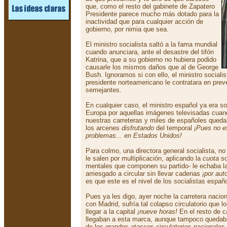
que, como el resto del gabinete de Zapatero
Presidente parece mucho más dotado para la
inactividad que para cualquier acción de
gobierno, por nimia que sea.
El ministro socialista saltó a la fama mundial
cuando anunciara, ante el desastre del tifón
Katrina, que a su gobierno no hubiera podido
causarle los mismos daños que al de George
Bush. Ignoramos si con ello, el ministro sociali
presidente norteamericano le contratara en prev
semejantes.
En cualquier caso, el ministro español ya era 
Europa por aquellas imágenes televisadas cuan
nuestras carreteras y miles de españoles quedar
los arcenes
disfrutando
del temporal
¡Pues no e
problemas... en Estados Unidos!
Para colmo, una directora general socialista, n
le salen por multiplicación, aplicando la
cuota
so
mentales que componen su partido- le echaba la
arriesgado a circular sin llevar cadenas
¡por aut
es que este es el nivel de los socialistas españ
Pues ya les digo, ayer noche la carretera naciona
con Madrid, sufría tal colapso circulatorio que 
llegar a la capital
¡nueve horas!
En el resto de c
llegaban a esta marca, aunque tampoco quedaba
de los grandes atascos circulatorios nacionales.