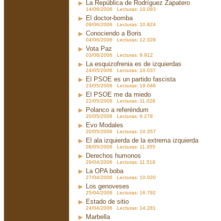
La República de Rodríguez Zapatero
14/06/2006 Lecturas: 10.093
El doctor-bomba
09/06/2006 Lecturas: 10.824
Conociendo a Boris
04/06/2006 Lecturas: 12.028
Vota Paz
03/06/2006 Lecturas: 9.912
La esquizofrenia es de izquierdas
24/05/2006 Lecturas: 10.037
El PSOE es un partido fascista
23/05/2006 Lecturas: 19.046
El PSOE me da miedo
22/05/2006 Lecturas: 11.028
Polanco a referéndum
20/05/2006 Lecturas: 9.278
Evo Modales
20/05/2006 Lecturas: 10.357
El ala izquierda de la extrema izquierda
08/05/2006 Lecturas: 11.355
Derechos humonos
29/04/2006 Lecturas: 11.518
La OPA boba
27/04/2006 Lecturas: 10.020
Los genoveses
25/04/2006 Lecturas: 16.792
Estado de sitio
24/04/2006 Lecturas: 14.281
Marbella