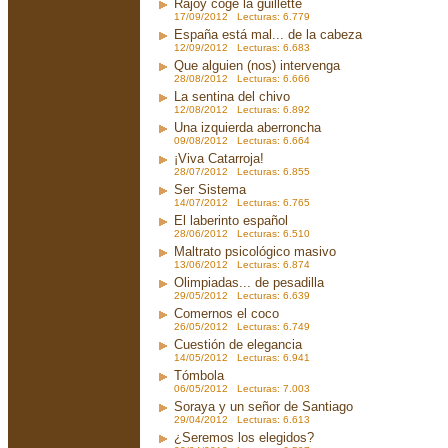
Rajoy coge la guillette
17/09/2012 Lecturas: 6.779
España está mal... de la cabeza
12/09/2012 Lecturas: 6.683
Que alguien (nos) intervenga
28/08/2012 Lecturas: 6.666
La sentina del chivo
12/08/2012 Lecturas: 6.892
Una izquierda aberroncha
09/08/2012 Lecturas: 6.664
¡Viva Catarroja!
28/07/2012 Lecturas: 6.855
Ser Sistema
14/07/2012 Lecturas: 6.765
El laberinto español
28/06/2012 Lecturas: 6.510
Maltrato psicológico masivo
13/06/2012 Lecturas: 6.874
Olimpiadas... de pesadilla
29/05/2012 Lecturas: 6.639
Comernos el coco
26/05/2012 Lecturas: 6.749
Cuestión de elegancia
14/05/2012 Lecturas: 6.941
Tómbola
06/05/2012 Lecturas: 7.003
Soraya y un señor de Santiago
29/04/2012 Lecturas: 6.613
¿Seremos los elegidos?