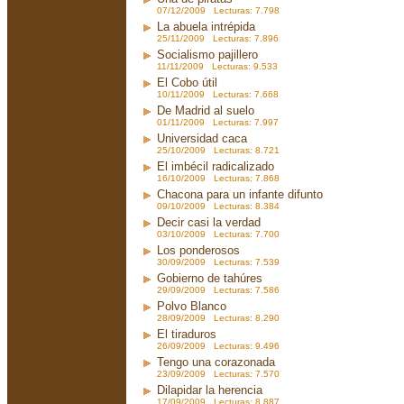
07/12/2009 Lecturas: 7.798
La abuela intrépida
25/11/2009 Lecturas: 7.896
Socialismo pajillero
11/11/2009 Lecturas: 9.533
El Cobo útil
10/11/2009 Lecturas: 7.668
De Madrid al suelo
01/11/2009 Lecturas: 7.997
Universidad caca
25/10/2009 Lecturas: 8.721
El imbécil radicalizado
16/10/2009 Lecturas: 7.868
Chacona para un infante difunto
09/10/2009 Lecturas: 8.384
Decir casi la verdad
03/10/2009 Lecturas: 7.700
Los ponderosos
30/09/2009 Lecturas: 7.539
Gobierno de tahúres
29/09/2009 Lecturas: 7.586
Polvo Blanco
28/09/2009 Lecturas: 8.290
El tiraduros
26/09/2009 Lecturas: 9.496
Tengo una corazonada
23/09/2009 Lecturas: 7.570
Dilapidar la herencia
17/09/2009 Lecturas: 8.887