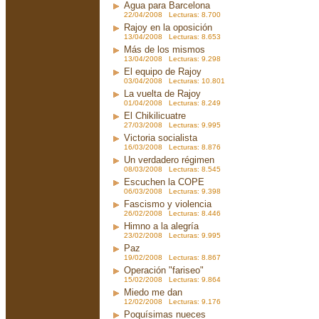
Agua para Barcelona
22/04/2008 Lecturas: 8.700
Rajoy en la oposición
13/04/2008 Lecturas: 8.653
Más de los mismos
13/04/2008 Lecturas: 9.298
El equipo de Rajoy
03/04/2008 Lecturas: 10.801
La vuelta de Rajoy
01/04/2008 Lecturas: 8.249
El Chikilicuatre
27/03/2008 Lecturas: 9.995
Victoria socialista
16/03/2008 Lecturas: 8.876
Un verdadero régimen
08/03/2008 Lecturas: 8.545
Escuchen la COPE
06/03/2008 Lecturas: 9.398
Fascismo y violencia
26/02/2008 Lecturas: 8.446
Himno a la alegría
23/02/2008 Lecturas: 9.995
Paz
19/02/2008 Lecturas: 8.867
Operación "fariseo"
15/02/2008 Lecturas: 9.864
Miedo me dan
12/02/2008 Lecturas: 9.176
Poquísimas nueces