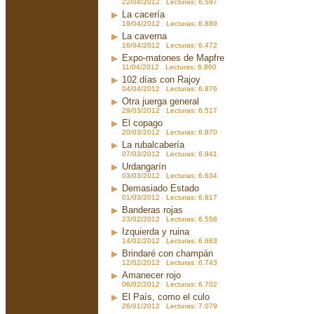
22/04/2012 Lecturas: 6.597
La cacería
19/04/2012 Lecturas: 6.889
La caverna
16/04/2012 Lecturas: 6.472
Expo-matones de Mapfre
11/04/2012 Lecturas: 6.860
102 días con Rajoy
04/04/2012 Lecturas: 6.876
Otra juerga general
29/03/2012 Lecturas: 6.517
El copago
20/03/2012 Lecturas: 6.870
La rubalcabería
07/03/2012 Lecturas: 6.941
Urdangarín
03/03/2012 Lecturas: 6.634
Demasiado Estado
01/03/2012 Lecturas: 6.817
Banderas rojas
23/02/2012 Lecturas: 6.558
Izquierda y ruina
14/02/2012 Lecturas: 6.683
Brindaré con champán
12/02/2012 Lecturas: 6.743
Amanecer rojo
06/02/2012 Lecturas: 6.702
El País, como el culo
26/01/2012 Lecturas: 7.079