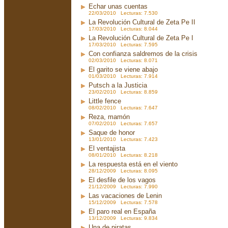
Echar unas cuentas
22/03/2010 Lecturas: 7.530
La Revolución Cultural de Zeta Pe II
17/03/2010 Lecturas: 8.044
La Revolución Cultural de Zeta Pe I
17/03/2010 Lecturas: 7.595
Con confianza saldremos de la crisis
02/03/2010 Lecturas: 8.071
El garito se viene abajo
01/03/2010 Lecturas: 7.914
Putsch a la Justicia
23/02/2010 Lecturas: 8.859
Little fence
08/02/2010 Lecturas: 7.647
Reza, mamón
07/02/2010 Lecturas: 7.657
Saque de honor
13/01/2010 Lecturas: 7.423
El ventajista
08/01/2010 Lecturas: 8.218
La respuesta está en el viento
28/12/2009 Lecturas: 8.095
El desfile de los vagos
21/12/2009 Lecturas: 7.990
Las vacaciones de Lenin
15/12/2009 Lecturas: 7.578
El paro real en España
13/12/2009 Lecturas: 9.834
Una de piratas