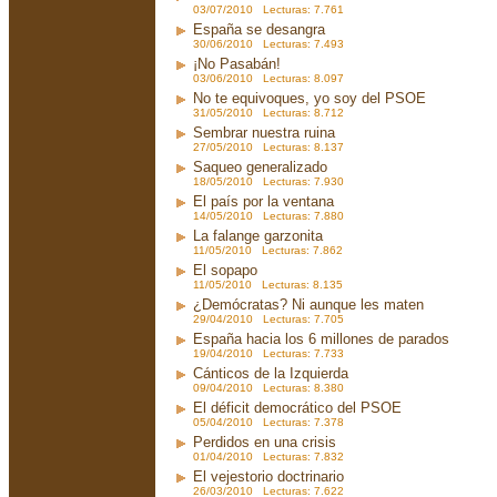
03/07/2010 Lecturas: 7.761
España se desangra
30/06/2010 Lecturas: 7.493
¡No Pasabán!
03/06/2010 Lecturas: 8.097
No te equivoques, yo soy del PSOE
31/05/2010 Lecturas: 8.712
Sembrar nuestra ruina
27/05/2010 Lecturas: 8.137
Saqueo generalizado
18/05/2010 Lecturas: 7.930
El país por la ventana
14/05/2010 Lecturas: 7.880
La falange garzonita
11/05/2010 Lecturas: 7.862
El sopapo
11/05/2010 Lecturas: 8.135
¿Demócratas? Ni aunque les maten
29/04/2010 Lecturas: 7.705
España hacia los 6 millones de parados
19/04/2010 Lecturas: 7.733
Cánticos de la Izquierda
09/04/2010 Lecturas: 8.380
El déficit democrático del PSOE
05/04/2010 Lecturas: 7.378
Perdidos en una crisis
01/04/2010 Lecturas: 7.832
El vejestorio doctrinario
26/03/2010 Lecturas: 7.622