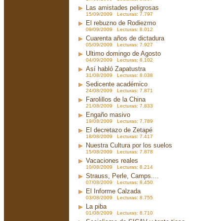
Las amistades peligrosas
15/09/2009 Lecturas: 7.797
El rebuzno de Rodiezmo
09/09/2009 Lecturas: 8.012
Cuarenta años de dictadura
05/09/2009 Lecturas: 7.927
Ultimo domingo de Agosto
04/09/2009 Lecturas: 8.102
Así habló Zapatustra
31/08/2009 Lecturas: 8.038
Sedicente académico
24/08/2009 Lecturas: 7.871
Farolillos de la China
21/08/2009 Lecturas: 7.833
Engaño masivo
19/08/2009 Lecturas: 7.789
El decretazo de Zetapé
18/08/2009 Lecturas: 7.417
Nuestra Cultura por los suelos
15/08/2009 Lecturas: 7.878
Vacaciones reales
10/08/2009 Lecturas: 8.214
Strauss, Perle, Camps....
07/08/2009 Lecturas: 8.450
El Informe Calzada
03/08/2009 Lecturas: 8.755
La piba
01/08/2009 Lecturas: 8.710