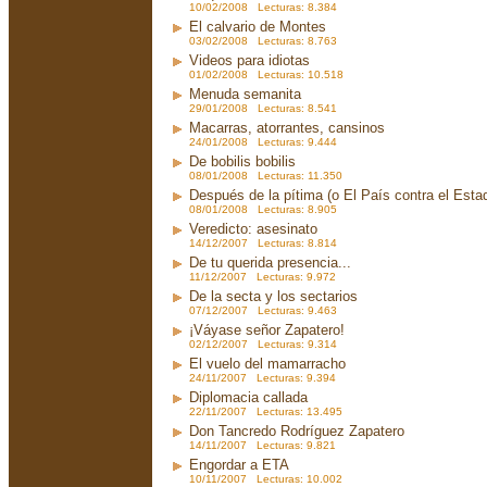
10/02/2008 Lecturas: 8.384
El calvario de Montes
03/02/2008 Lecturas: 8.763
Videos para idiotas
01/02/2008 Lecturas: 10.518
Menuda semanita
29/01/2008 Lecturas: 8.541
Macarras, atorrantes, cansinos
24/01/2008 Lecturas: 9.444
De bobilis bobilis
08/01/2008 Lecturas: 11.350
Después de la pítima (o El País contra el Est
08/01/2008 Lecturas: 8.905
Veredicto: asesinato
14/12/2007 Lecturas: 8.814
De tu querida presencia...
11/12/2007 Lecturas: 9.972
De la secta y los sectarios
07/12/2007 Lecturas: 9.463
¡Váyase señor Zapatero!
02/12/2007 Lecturas: 9.314
El vuelo del mamarracho
24/11/2007 Lecturas: 9.394
Diplomacia callada
22/11/2007 Lecturas: 13.495
Don Tancredo Rodríguez Zapatero
14/11/2007 Lecturas: 9.821
Engordar a ETA
10/11/2007 Lecturas: 10.002