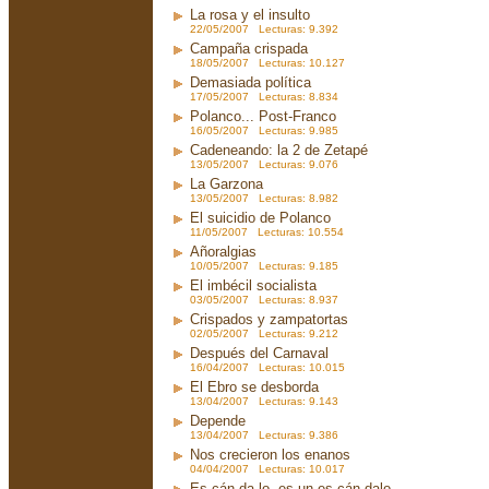
La rosa y el insulto
22/05/2007 Lecturas: 9.392
Campaña crispada
18/05/2007 Lecturas: 10.127
Demasiada política
17/05/2007 Lecturas: 8.834
Polanco... Post-Franco
16/05/2007 Lecturas: 9.985
Cadeneando: la 2 de Zetapé
13/05/2007 Lecturas: 9.076
La Garzona
13/05/2007 Lecturas: 8.982
El suicidio de Polanco
11/05/2007 Lecturas: 10.554
Añoralgias
10/05/2007 Lecturas: 9.185
El imbécil socialista
03/05/2007 Lecturas: 8.937
Crispados y zampatortas
02/05/2007 Lecturas: 9.212
Después del Carnaval
16/04/2007 Lecturas: 10.015
El Ebro se desborda
13/04/2007 Lecturas: 9.143
Depende
13/04/2007 Lecturas: 9.386
Nos crecieron los enanos
04/04/2007 Lecturas: 10.017
Es-cán-da-lo, es un es-cán-dalo...