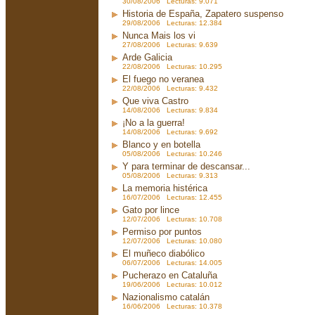
30/08/2006 Lecturas: 9.071
Historia de España, Zapatero suspenso
29/08/2006 Lecturas: 12.384
Nunca Mais los vi
27/08/2006 Lecturas: 9.639
Arde Galicia
22/08/2006 Lecturas: 10.295
El fuego no veranea
22/08/2006 Lecturas: 9.432
Que viva Castro
14/08/2006 Lecturas: 9.834
¡No a la guerra!
14/08/2006 Lecturas: 9.692
Blanco y en botella
05/08/2006 Lecturas: 10.246
Y para terminar de descansar...
05/08/2006 Lecturas: 9.313
La memoria histérica
16/07/2006 Lecturas: 12.455
Gato por lince
12/07/2006 Lecturas: 10.708
Permiso por puntos
12/07/2006 Lecturas: 10.080
El muñeco diabólico
06/07/2006 Lecturas: 14.005
Pucherazo en Cataluña
19/06/2006 Lecturas: 10.012
Nazionalismo catalán
16/06/2006 Lecturas: 10.378