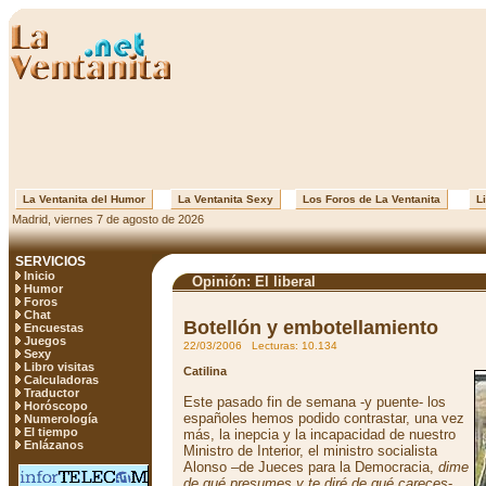
La Ventanita del Humor
La Ventanita Sexy
Los Foros de La Ventanita
Li
Madrid, viernes 7 de agosto de 2026
SERVICIOS
Inicio
Opinión: El liberal
Humor
Foros
Chat
Botellón y embotellamiento
Encuestas
Juegos
22/03/2006 Lecturas: 10.134
Sexy
Libro visitas
Catilina
Calculadoras
Traductor
Este pasado fin de semana -y puente- los
Horóscopo
españoles hemos podido contrastar, una vez
Numerología
El tiempo
más, la inepcia y la incapacidad de nuestro
Enlázanos
Ministro de Interior, el ministro socialista
Alonso –de Jueces para la Democracia,
dime
de qué presumes y te diré de qué careces
-