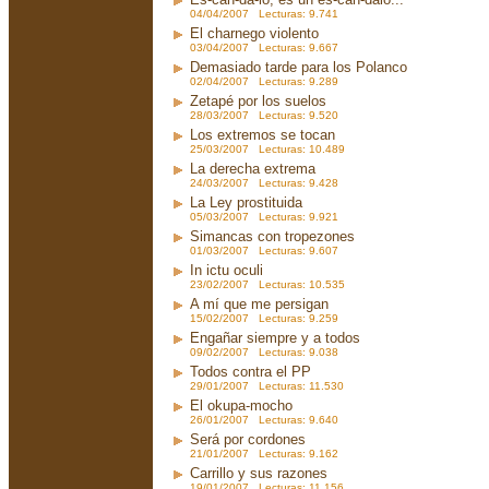
04/04/2007 Lecturas: 9.741
El charnego violento
03/04/2007 Lecturas: 9.667
Demasiado tarde para los Polanco
02/04/2007 Lecturas: 9.289
Zetapé por los suelos
28/03/2007 Lecturas: 9.520
Los extremos se tocan
25/03/2007 Lecturas: 10.489
La derecha extrema
24/03/2007 Lecturas: 9.428
La Ley prostituida
05/03/2007 Lecturas: 9.921
Simancas con tropezones
01/03/2007 Lecturas: 9.607
In ictu oculi
23/02/2007 Lecturas: 10.535
A mí que me persigan
15/02/2007 Lecturas: 9.259
Engañar siempre y a todos
09/02/2007 Lecturas: 9.038
Todos contra el PP
29/01/2007 Lecturas: 11.530
El okupa-mocho
26/01/2007 Lecturas: 9.640
Será por cordones
21/01/2007 Lecturas: 9.162
Carrillo y sus razones
19/01/2007 Lecturas: 11.156