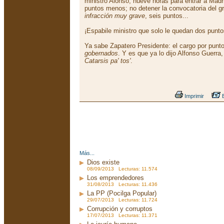
ministro Alonso, nueve horas para entrar a Madr
puntos menos; no detener la convocatoria del gr
infracción muy grave
, seis puntos...
¡Espabile ministro que solo le quedan dos punto
Ya sabe Zapatero Presidente: el cargo por punt
gobernados
. Y es que ya lo dijo Alfonso Guerra
Catarsis pa' tos'
.
Imprimir
E
Más...
Dios existe
08/09/2013 Lecturas: 11.574
Los emprendedores
31/08/2013 Lecturas: 11.436
La PP (Pocilga Popular)
29/07/2013 Lecturas: 11.724
Corrupción y corruptos
17/07/2013 Lecturas: 11.371