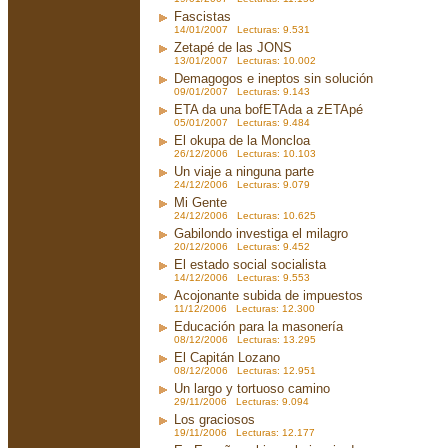
Fascistas
14/01/2007 Lecturas: 9.531
Zetapé de las JONS
13/01/2007 Lecturas: 10.002
Demagogos e ineptos sin solución
09/01/2007 Lecturas: 9.143
ETA da una bofETAda a zETApé
05/01/2007 Lecturas: 9.484
El okupa de la Moncloa
26/12/2006 Lecturas: 10.103
Un viaje a ninguna parte
24/12/2006 Lecturas: 9.079
Mi Gente
24/12/2006 Lecturas: 10.625
Gabilondo investiga el milagro
20/12/2006 Lecturas: 9.452
El estado social socialista
14/12/2006 Lecturas: 9.553
Acojonante subida de impuestos
11/12/2006 Lecturas: 12.300
Educación para la masonería
08/12/2006 Lecturas: 13.295
El Capitán Lozano
08/12/2006 Lecturas: 12.951
Un largo y tortuoso camino
29/11/2006 Lecturas: 9.094
Los graciosos
19/11/2006 Lecturas: 12.177