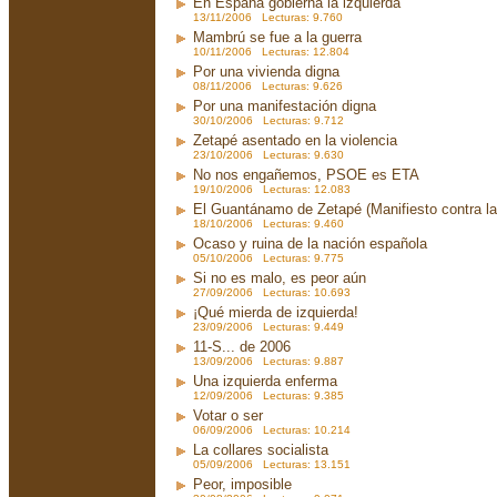
En España gobierna la izquierda
13/11/2006 Lecturas: 9.760
Mambrú se fue a la guerra
10/11/2006 Lecturas: 12.804
Por una vivienda digna
08/11/2006 Lecturas: 9.626
Por una manifestación digna
30/10/2006 Lecturas: 9.712
Zetapé asentado en la violencia
23/10/2006 Lecturas: 9.630
No nos engañemos, PSOE es ETA
19/10/2006 Lecturas: 12.083
El Guantánamo de Zetapé (Manifiesto contra la 
18/10/2006 Lecturas: 9.460
Ocaso y ruina de la nación española
05/10/2006 Lecturas: 9.775
Si no es malo, es peor aún
27/09/2006 Lecturas: 10.693
¡Qué mierda de izquierda!
23/09/2006 Lecturas: 9.449
11-S... de 2006
13/09/2006 Lecturas: 9.887
Una izquierda enferma
12/09/2006 Lecturas: 9.385
Votar o ser
06/09/2006 Lecturas: 10.214
La collares socialista
05/09/2006 Lecturas: 13.151
Peor, imposible