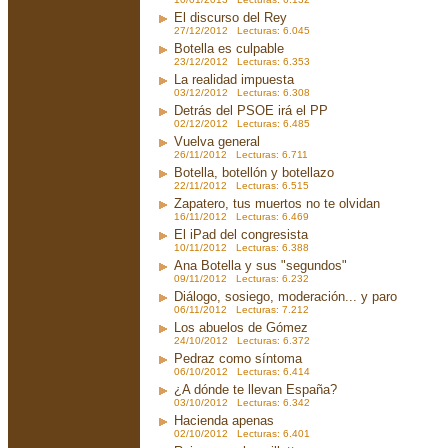
El discurso del Rey
27/12/2012 Lecturas: 6.045
Botella es culpable
23/12/2012 Lecturas: 6.353
La realidad impuesta
03/12/2012 Lecturas: 6.308
Detrás del PSOE irá el PP
02/12/2012 Lecturas: 6.485
Vuelva general
26/11/2012 Lecturas: 6.711
Botella, botellón y botellazo
22/11/2012 Lecturas: 6.515
Zapatero, tus muertos no te olvidan
16/11/2012 Lecturas: 6.469
El iPad del congresista
10/11/2012 Lecturas: 6.388
Ana Botella y sus "segundos"
09/11/2012 Lecturas: 6.232
Diálogo, sosiego, moderación... y paro
06/11/2012 Lecturas: 7.212
Los abuelos de Gómez
24/10/2012 Lecturas: 6.372
Pedraz como síntoma
06/10/2012 Lecturas: 6.414
¿A dónde te llevan España?
03/10/2012 Lecturas: 6.342
Hacienda apenas
02/10/2012 Lecturas: 6.401