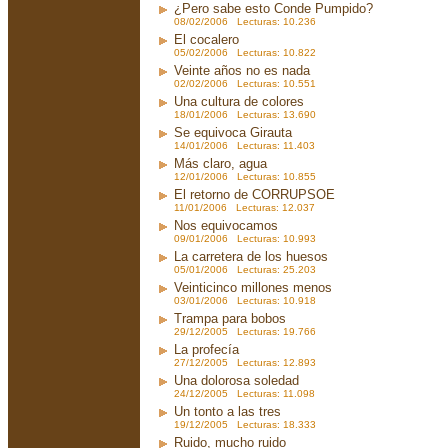
¿Pero sabe esto Conde Pumpido?
08/02/2006 Lecturas: 10.236
El cocalero
05/02/2006 Lecturas: 10.822
Veinte años no es nada
02/02/2006 Lecturas: 10.551
Una cultura de colores
18/01/2006 Lecturas: 13.690
Se equivoca Girauta
14/01/2006 Lecturas: 11.403
Más claro, agua
12/01/2006 Lecturas: 10.855
El retorno de CORRUPSOE
11/01/2006 Lecturas: 12.037
Nos equivocamos
09/01/2006 Lecturas: 10.993
La carretera de los huesos
05/01/2006 Lecturas: 25.203
Veinticinco millones menos
03/01/2006 Lecturas: 10.918
Trampa para bobos
29/12/2005 Lecturas: 19.766
La profecía
27/12/2005 Lecturas: 12.893
Una dolorosa soledad
24/12/2005 Lecturas: 11.098
Un tonto a las tres
19/12/2005 Lecturas: 18.333
Ruido, mucho ruido