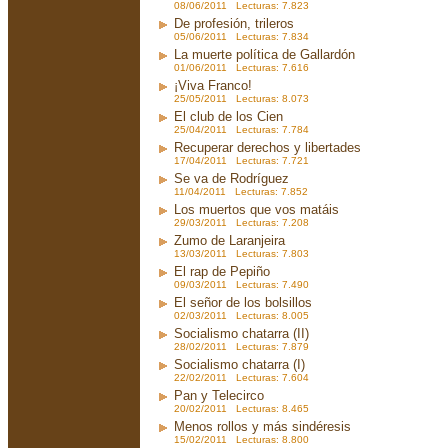
08/06/2011 Lecturas: 7.823
De profesión, trileros
05/06/2011 Lecturas: 7.834
La muerte política de Gallardón
01/06/2011 Lecturas: 7.616
¡Viva Franco!
25/05/2011 Lecturas: 8.073
El club de los Cien
25/04/2011 Lecturas: 7.784
Recuperar derechos y libertades
17/04/2011 Lecturas: 7.721
Se va de Rodríguez
11/04/2011 Lecturas: 7.852
Los muertos que vos matáis
29/03/2011 Lecturas: 7.208
Zumo de Laranjeira
13/03/2011 Lecturas: 7.803
El rap de Pepiño
09/03/2011 Lecturas: 7.490
El señor de los bolsillos
02/03/2011 Lecturas: 8.005
Socialismo chatarra (II)
28/02/2011 Lecturas: 7.879
Socialismo chatarra (I)
22/02/2011 Lecturas: 7.604
Pan y Telecirco
20/02/2011 Lecturas: 8.465
Menos rollos y más sindéresis
15/02/2011 Lecturas: 8.800