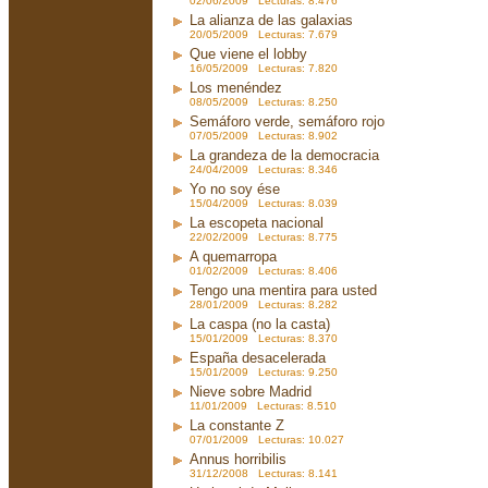
02/06/2009 Lecturas: 8.476
La alianza de las galaxias
20/05/2009 Lecturas: 7.679
Que viene el lobby
16/05/2009 Lecturas: 7.820
Los menéndez
08/05/2009 Lecturas: 8.250
Semáforo verde, semáforo rojo
07/05/2009 Lecturas: 8.902
La grandeza de la democracia
24/04/2009 Lecturas: 8.346
Yo no soy ése
15/04/2009 Lecturas: 8.039
La escopeta nacional
22/02/2009 Lecturas: 8.775
A quemarropa
01/02/2009 Lecturas: 8.406
Tengo una mentira para usted
28/01/2009 Lecturas: 8.282
La caspa (no la casta)
15/01/2009 Lecturas: 8.370
España desacelerada
15/01/2009 Lecturas: 9.250
Nieve sobre Madrid
11/01/2009 Lecturas: 8.510
La constante Z
07/01/2009 Lecturas: 10.027
Annus horribilis
31/12/2008 Lecturas: 8.141