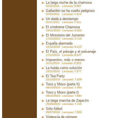
La larga noche de la chamosa
02/02/2011 Lecturas: 8.887
Gallardón se ha vuelto peligroso
07/01/2011 Lecturas: 7.814
Un dadá a destiempo
01/01/2011 Lecturas: 7.511
El síndrome Chamosa
19/12/2010 Lecturas: 8.206
El Ministerio del Jumento
17/12/2010 Lecturas: 8.716
España alarmada
10/12/2010 Lecturas: 8.215
El País, el paisaje y el paisanaje
17/11/2010 Lecturas: 9.647
Impuestos, más o menos
11/11/2010 Lecturas: 8.503
La huida como solución
10/11/2010 Lecturas: 7.977
El Tea Party
22/10/2010 Lecturas: 7.429
Toxo y Moxo (parte II)
09/10/2010 Lecturas: 7.953
Toxo y Moxo (parte I)
09/10/2010 Lecturas: 7.894
La larga marcha de Zapa-tín
25/09/2010 Lecturas: 7.716
Sólo fútbol
06/07/2010 Lecturas: 7.523
Violencia de número