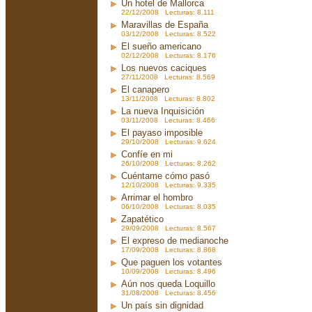
Un hotel de Mallorca
22/12/2008 Lecturas: 8.111
Maravillas de España
03/12/2008 Lecturas: 8.522
El sueño americano
02/12/2008 Lecturas: 8.176
Los nuevos caciques
27/11/2008 Lecturas: 8.569
El canapero
13/11/2008 Lecturas: 8.802
La nueva Inquisición
03/11/2008 Lecturas: 8.466
El payaso imposible
29/10/2008 Lecturas: 9.624
Confíe en mi
26/10/2008 Lecturas: 8.262
Cuéntame cómo pasó
12/10/2008 Lecturas: 9.335
Arrimar el hombro
06/10/2008 Lecturas: 8.035
Zapatético
29/09/2008 Lecturas: 8.567
El expreso de medianoche
17/09/2008 Lecturas: 8.868
Que paguen los votantes
10/09/2008 Lecturas: 8.496
Aún nos queda Loquillo
31/08/2008 Lecturas: 8.456
Un país sin dignidad