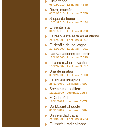
Little fence
08/02/2010 Lecturas: 7.648
Reza, mamón
07/02/2010 Lecturas: 7.659
Saque de honor
13/01/2010 Lecturas: 7.424
El ventajista
08/01/2010 Lecturas: 8.220
La respuesta está en el viento
28/12/2009 Lecturas: 8.097
El desfile de los vagos
21/12/2009 Lecturas: 7.991
Las vacaciones de Lenin
15/12/2009 Lecturas: 7.580
El paro real en España
13/12/2009 Lecturas: 9.837
Una de piratas
07/12/2009 Lecturas: 7.800
La abuela intrépida
25/11/2009 Lecturas: 7.897
Socialismo pajillero
11/11/2009 Lecturas: 9.534
El Cobo útil
10/11/2009 Lecturas: 7.672
De Madrid al suelo
01/11/2009 Lecturas: 7.999
Universidad caca
25/10/2009 Lecturas: 8.723
El imbécil radicalizado