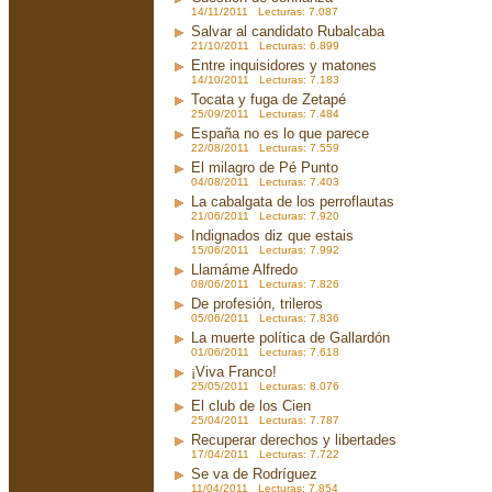
14/11/2011 Lecturas: 7.087
Salvar al candidato Rubalcaba
21/10/2011 Lecturas: 6.899
Entre inquisidores y matones
14/10/2011 Lecturas: 7.183
Tocata y fuga de Zetapé
25/09/2011 Lecturas: 7.484
España no es lo que parece
22/08/2011 Lecturas: 7.559
El milagro de Pé Punto
04/08/2011 Lecturas: 7.403
La cabalgata de los perroflautas
21/06/2011 Lecturas: 7.920
Indignados diz que estais
15/06/2011 Lecturas: 7.992
Llamáme Alfredo
08/06/2011 Lecturas: 7.826
De profesión, trileros
05/06/2011 Lecturas: 7.836
La muerte política de Gallardón
01/06/2011 Lecturas: 7.618
¡Viva Franco!
25/05/2011 Lecturas: 8.076
El club de los Cien
25/04/2011 Lecturas: 7.787
Recuperar derechos y libertades
17/04/2011 Lecturas: 7.722
Se va de Rodríguez
11/04/2011 Lecturas: 7.854