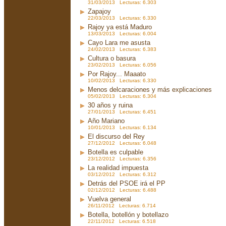
31/03/2013 Lecturas: 6.303
Zapajoy
22/03/2013 Lecturas: 6.330
Rajoy ya está Maduro
13/03/2013 Lecturas: 6.004
Cayo Lara me asusta
24/02/2013 Lecturas: 6.383
Cultura o basura
23/02/2013 Lecturas: 6.056
Por Rajoy... Maaato
10/02/2013 Lecturas: 6.330
Menos delcaraciones y más explicaciones
05/02/2013 Lecturas: 6.304
30 años y ruina
27/01/2013 Lecturas: 6.451
Año Mariano
10/01/2013 Lecturas: 6.134
El discurso del Rey
27/12/2012 Lecturas: 6.048
Botella es culpable
23/12/2012 Lecturas: 6.356
La realidad impuesta
03/12/2012 Lecturas: 6.312
Detrás del PSOE irá el PP
02/12/2012 Lecturas: 6.488
Vuelva general
26/11/2012 Lecturas: 6.714
Botella, botellón y botellazo
22/11/2012 Lecturas: 6.518