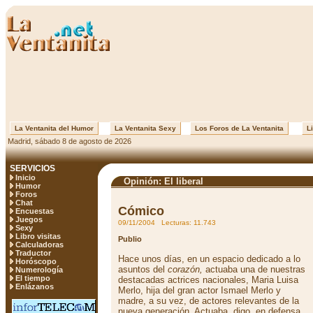
La Ventanita del Humor
La Ventanita Sexy
Los Foros de La Ventanita
Li
Madrid, sábado 8 de agosto de 2026
SERVICIOS
Inicio
Opinión: El liberal
Humor
Foros
Chat
Cómico
Encuestas
Juegos
09/11/2004 Lecturas: 11.743
Sexy
Libro visitas
Publio
Calculadoras
Traductor
Hace unos días, en un espacio dedicado a lo
Horóscopo
asuntos del
corazón,
actuaba una de nuestras
Numerología
El tiempo
destacadas actrices nacionales, Maria Luisa
Enlázanos
Merlo, hija del gran actor Ismael Merlo y
madre, a su vez, de actores relevantes de la
nueva generación. Actuaba, digo, en defensa