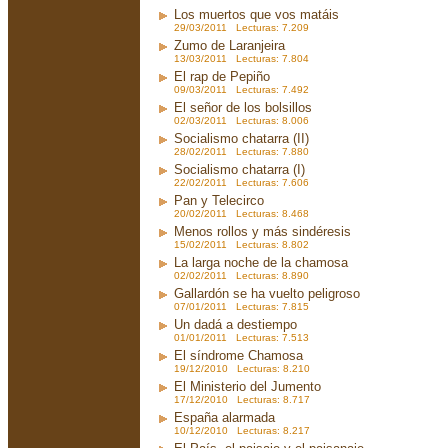
Los muertos que vos matáis
29/03/2011 Lecturas: 7.209
Zumo de Laranjeira
13/03/2011 Lecturas: 7.804
El rap de Pepiño
09/03/2011 Lecturas: 7.492
El señor de los bolsillos
02/03/2011 Lecturas: 8.006
Socialismo chatarra (II)
28/02/2011 Lecturas: 7.880
Socialismo chatarra (I)
22/02/2011 Lecturas: 7.606
Pan y Telecirco
20/02/2011 Lecturas: 8.468
Menos rollos y más sindéresis
15/02/2011 Lecturas: 8.802
La larga noche de la chamosa
02/02/2011 Lecturas: 8.890
Gallardón se ha vuelto peligroso
07/01/2011 Lecturas: 7.815
Un dadá a destiempo
01/01/2011 Lecturas: 7.513
El síndrome Chamosa
19/12/2010 Lecturas: 8.210
El Ministerio del Jumento
17/12/2010 Lecturas: 8.717
España alarmada
10/12/2010 Lecturas: 8.217