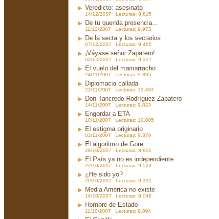
Veredicto: asesinato
14/12/2007 Lecturas: 8.815
De tu querida presencia...
11/12/2007 Lecturas: 9.973
De la secta y los sectarios
07/12/2007 Lecturas: 9.465
¡Váyase señor Zapatero!
02/12/2007 Lecturas: 9.317
El vuelo del mamarracho
24/11/2007 Lecturas: 9.395
Diplomacia callada
22/11/2007 Lecturas: 13.497
Don Tancredo Rodríguez Zapatero
14/11/2007 Lecturas: 9.823
Engordar a ETA
10/11/2007 Lecturas: 10.005
El estigma originario
01/11/2007 Lecturas: 9.379
El algoritmo de Gore
28/10/2007 Lecturas: 8.901
El País ya no es independiente
22/10/2007 Lecturas: 9.523
¿He sido yo?
20/10/2007 Lecturas: 9.331
Media América no existe
14/10/2007 Lecturas: 9.046
Hombre de Estado
11/10/2007 Lecturas: 9.094