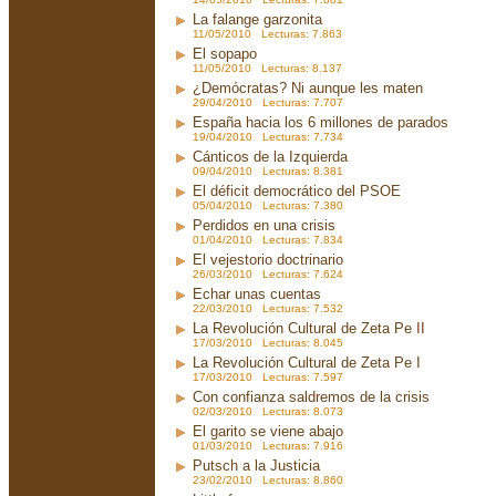
La falange garzonita
11/05/2010 Lecturas: 7.863
El sopapo
11/05/2010 Lecturas: 8.137
¿Demócratas? Ni aunque les maten
29/04/2010 Lecturas: 7.707
España hacia los 6 millones de parados
19/04/2010 Lecturas: 7.734
Cánticos de la Izquierda
09/04/2010 Lecturas: 8.381
El déficit democrático del PSOE
05/04/2010 Lecturas: 7.380
Perdidos en una crisis
01/04/2010 Lecturas: 7.834
El vejestorio doctrinario
26/03/2010 Lecturas: 7.624
Echar unas cuentas
22/03/2010 Lecturas: 7.532
La Revolución Cultural de Zeta Pe II
17/03/2010 Lecturas: 8.045
La Revolución Cultural de Zeta Pe I
17/03/2010 Lecturas: 7.597
Con confianza saldremos de la crisis
02/03/2010 Lecturas: 8.073
El garito se viene abajo
01/03/2010 Lecturas: 7.916
Putsch a la Justicia
23/02/2010 Lecturas: 8.860