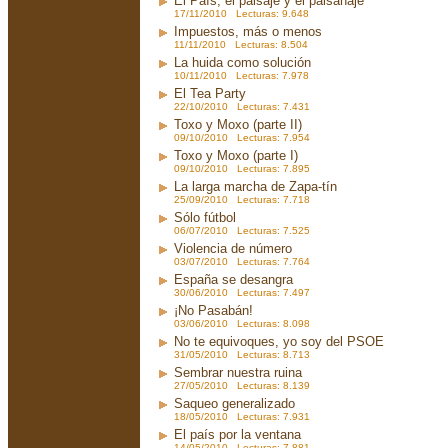
El País, el paisaje y el paisanaje
17/11/2010 Lecturas: 9.648
Impuestos, más o menos
11/11/2010 Lecturas: 8.504
La huida como solución
10/11/2010 Lecturas: 7.978
El Tea Party
22/10/2010 Lecturas: 7.431
Toxo y Moxo (parte II)
09/10/2010 Lecturas: 7.954
Toxo y Moxo (parte I)
09/10/2010 Lecturas: 7.895
La larga marcha de Zapa-tín
25/09/2010 Lecturas: 7.718
Sólo fútbol
06/07/2010 Lecturas: 7.525
Violencia de número
03/07/2010 Lecturas: 7.764
España se desangra
30/06/2010 Lecturas: 7.497
¡No Pasabán!
03/06/2010 Lecturas: 8.098
No te equivoques, yo soy del PSOE
31/05/2010 Lecturas: 8.713
Sembrar nuestra ruina
27/05/2010 Lecturas: 8.139
Saqueo generalizado
18/05/2010 Lecturas: 7.931
El país por la ventana
14/05/2010 Lecturas: 7.881