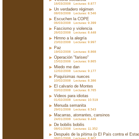
16/03/2008 Lecturas: 8.877
Un verdadero régimen
08/03/2008 Lecturas: 8.546
Escuchen la COPE
06/03/2008 Lecturas: 9.399
Fascismo y violencia
26/02/2008 Lecturas: 8.448
Himno a la alegría
23/02/2008 Lecturas: 9.997
Paz
19/02/2008 Lecturas: 8.868
Operación "fariseo"
15/02/2008 Lecturas: 9.865
Miedo me dan
12/02/2008 Lecturas: 9.177
Poquísimas nueces
10/02/2008 Lecturas: 8.386
El calvario de Montes
03/02/2008 Lecturas: 8.765
Videos para idiotas
01/02/2008 Lecturas: 10.519
Menuda semanita
29/01/2008 Lecturas: 8.543
Macarras, atorrantes, cansinos
24/01/2008 Lecturas: 9.446
De bobilis bobilis
08/01/2008 Lecturas: 11.352
Después de la pítima (o El País contra el Est
08/01/2008 Lecturas: 8.907