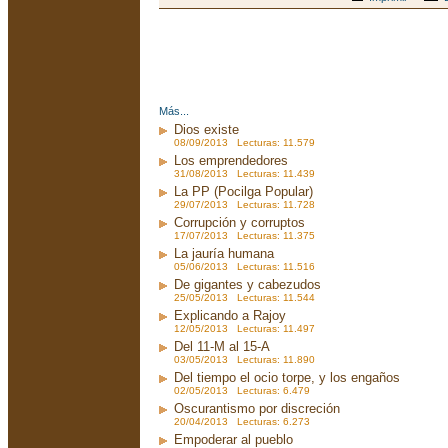
Más...
Dios existe
08/09/2013 Lecturas: 11.579
Los emprendedores
31/08/2013 Lecturas: 11.439
La PP (Pocilga Popular)
29/07/2013 Lecturas: 11.728
Corrupción y corruptos
17/07/2013 Lecturas: 11.375
La jauría humana
05/06/2013 Lecturas: 11.516
De gigantes y cabezudos
25/05/2013 Lecturas: 11.544
Explicando a Rajoy
12/05/2013 Lecturas: 11.497
Del 11-M al 15-A
03/05/2013 Lecturas: 11.890
Del tiempo el ocio torpe, y los engaños
02/05/2013 Lecturas: 6.479
Oscurantismo por discreción
20/04/2013 Lecturas: 6.273
Empoderar al pueblo