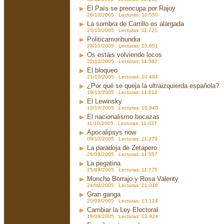
El País se preocupa por Rajoy
26/10/2005 Lecturas: 10.550
La sombra de Carrillo es alargada
25/10/2005 Lecturas: 11.721
Politicamoribundia
23/10/2005 Lecturas: 10.651
Os estáis volviendo locos
22/10/2005 Lecturas: 11.082
El bloqueo
21/10/2005 Lecturas: 10.484
¿Por qué se queja la ultraizquierda española?
19/10/2005 Lecturas: 11.812
El Lewinsky
13/10/2005 Lecturas: 10.940
El nacionalismo bocazas
11/10/2005 Lecturas: 11.037
Apocalipsys now
09/10/2005 Lecturas: 11.279
La paradoja de Zetapero
26/09/2005 Lecturas: 11.557
La pegatina
25/09/2005 Lecturas: 11.775
Moncho Borrajo y Rosa Valenty
24/09/2005 Lecturas: 21.018
Gran ganga
20/09/2005 Lecturas: 13.124
Cambiar la Ley Electoral
18/09/2005 Lecturas: 13.924