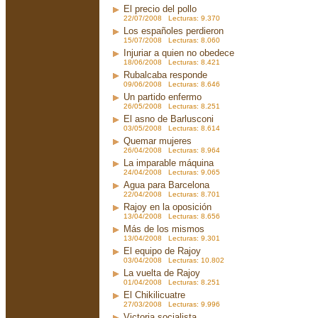
El precio del pollo
22/07/2008 Lecturas: 9.370
Los españoles perdieron
15/07/2008 Lecturas: 8.060
Injuriar a quien no obedece
18/06/2008 Lecturas: 8.421
Rubalcaba responde
09/06/2008 Lecturas: 8.646
Un partido enfermo
26/05/2008 Lecturas: 8.251
El asno de Barlusconi
03/05/2008 Lecturas: 8.614
Quemar mujeres
26/04/2008 Lecturas: 8.964
La imparable máquina
24/04/2008 Lecturas: 9.065
Agua para Barcelona
22/04/2008 Lecturas: 8.701
Rajoy en la oposición
13/04/2008 Lecturas: 8.656
Más de los mismos
13/04/2008 Lecturas: 9.301
El equipo de Rajoy
03/04/2008 Lecturas: 10.802
La vuelta de Rajoy
01/04/2008 Lecturas: 8.251
El Chikilicuatre
27/03/2008 Lecturas: 9.996
Victoria socialista