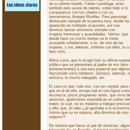
de su primer marido, Carlos Larrañaga, actor
también pero ayuno de talento, sobre todo si lo
comparamos con los citados o con su
hermanastra, Amparo Rivelles. Pero personaje
destacado siempre de la
prensa rosa
, donde ha
aparecido en múltiples ocasiones, por sus
diversos lances amorosos siempre con
mujeres hermosas o acaudaladas. Vamos, que
desde hace ya mucho tiempo se le viene
acusando veladamente, o no, de vivir de las
mujeres, y ser, además, violento con ellas, lo 
bien visto.
María Luisa, que le acogió tras su última separa
público que se presentara al
padre de mis hijos
perteneciente(s) a una
raza especial
que alguno
fascistoide
como
titititeros
. Destacó, además, lo
artística, lo mucho trabajado, etc.
El caso es que, todo eso, con ser verdad, pero
que en el de ella, encaja mal en una figura com
reconocía, pocos programas antes, que vivía de
anuncios, apariciones esporádicas en series tel
teatro, lo cual, no es matarse a trabajar precis
y ella- que, al cabo ¡¿él aportaba a la economía
mismo que su ex esposa, alta directiva de una 
seguros?!
De manera que hacer un par de anuncios, alguna
televisión da, en España, el mismo rendimiento 