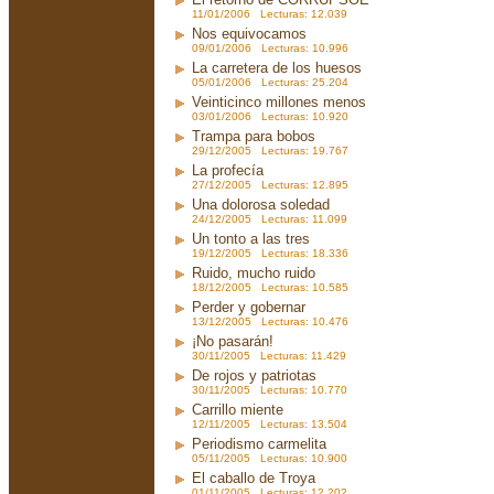
11/01/2006 Lecturas: 12.039
Nos equivocamos
09/01/2006 Lecturas: 10.996
La carretera de los huesos
05/01/2006 Lecturas: 25.204
Veinticinco millones menos
03/01/2006 Lecturas: 10.920
Trampa para bobos
29/12/2005 Lecturas: 19.767
La profecía
27/12/2005 Lecturas: 12.895
Una dolorosa soledad
24/12/2005 Lecturas: 11.099
Un tonto a las tres
19/12/2005 Lecturas: 18.336
Ruido, mucho ruido
18/12/2005 Lecturas: 10.585
Perder y gobernar
13/12/2005 Lecturas: 10.476
¡No pasarán!
30/11/2005 Lecturas: 11.429
De rojos y patriotas
30/11/2005 Lecturas: 10.770
Carrillo miente
12/11/2005 Lecturas: 13.504
Periodismo carmelita
05/11/2005 Lecturas: 10.900
El caballo de Troya
01/11/2005 Lecturas: 12.202