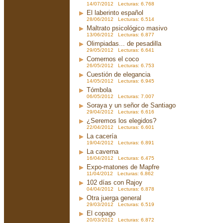
14/07/2012 Lecturas: 6.768
El laberinto español
28/06/2012 Lecturas: 6.514
Maltrato psicológico masivo
13/06/2012 Lecturas: 6.877
Olimpiadas... de pesadilla
29/05/2012 Lecturas: 6.641
Comernos el coco
26/05/2012 Lecturas: 6.753
Cuestión de elegancia
14/05/2012 Lecturas: 6.945
Tómbola
06/05/2012 Lecturas: 7.007
Soraya y un señor de Santiago
29/04/2012 Lecturas: 6.616
¿Seremos los elegidos?
22/04/2012 Lecturas: 6.601
La cacería
19/04/2012 Lecturas: 6.891
La caverna
16/04/2012 Lecturas: 6.475
Expo-matones de Mapfre
11/04/2012 Lecturas: 6.862
102 días con Rajoy
04/04/2012 Lecturas: 6.878
Otra juerga general
29/03/2012 Lecturas: 6.519
El copago
20/03/2012 Lecturas: 6.872