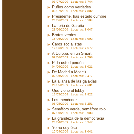
03/07/2009 Lecturas: 7.744
Puños como verdades
03/07/2009 Lecturas: 7.802
Presidente, has estado cumbre
24/06/2009 Lecturas: 8.584
La roña de Garoña
23/06/2009 Lecturas: 8.047
Brotes verdes
15/06/2009 Lecturas: 8.093
Caros socialistas
12/06/2009 Lecturas: 7.577
A Europa, en un Smart
09/06/2009 Lecturas: 7.796
Pida usted perdón
04/06/2009 Lecturas: 8.021
De Madrid a Moscú
02/06/2009 Lecturas: 8.477
La alianza de las galaxias
20/05/2009 Lecturas: 7.681
Que viene el lobby
16/05/2009 Lecturas: 7.822
Los menéndez
08/05/2009 Lecturas: 8.251
Semáforo verde, semáforo rojo
07/05/2009 Lecturas: 8.903
La grandeza de la democracia
24/04/2009 Lecturas: 8.347
Yo no soy ése
15/04/2009 Lecturas: 8.041