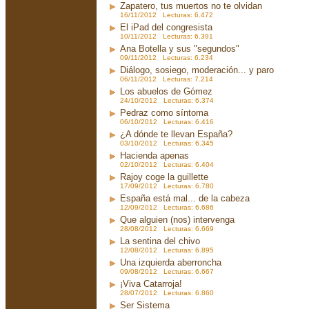
Zapatero, tus muertos no te olvidan
16/11/2012 Lecturas: 6.472
El iPad del congresista
10/11/2012 Lecturas: 6.391
Ana Botella y sus "segundos"
09/11/2012 Lecturas: 6.234
Diálogo, sosiego, moderación... y paro
06/11/2012 Lecturas: 7.214
Los abuelos de Gómez
24/10/2012 Lecturas: 6.374
Pedraz como síntoma
06/10/2012 Lecturas: 6.416
¿A dónde te llevan España?
03/10/2012 Lecturas: 6.345
Hacienda apenas
02/10/2012 Lecturas: 6.404
Rajoy coge la guillette
17/09/2012 Lecturas: 6.780
España está mal... de la cabeza
12/09/2012 Lecturas: 6.686
Que alguien (nos) intervenga
28/08/2012 Lecturas: 6.669
La sentina del chivo
12/08/2012 Lecturas: 6.895
Una izquierda aberroncha
09/08/2012 Lecturas: 6.667
¡Viva Catarroja!
28/07/2012 Lecturas: 6.860
Ser Sistema