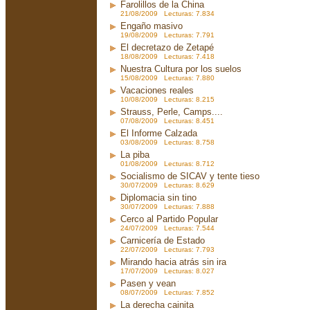
Farolillos de la China
21/08/2009 Lecturas: 7.834
Engaño masivo
19/08/2009 Lecturas: 7.791
El decretazo de Zetapé
18/08/2009 Lecturas: 7.418
Nuestra Cultura por los suelos
15/08/2009 Lecturas: 7.880
Vacaciones reales
10/08/2009 Lecturas: 8.215
Strauss, Perle, Camps....
07/08/2009 Lecturas: 8.451
El Informe Calzada
03/08/2009 Lecturas: 8.758
La piba
01/08/2009 Lecturas: 8.712
Socialismo de SICAV y tente tieso
30/07/2009 Lecturas: 8.629
Diplomacia sin tino
30/07/2009 Lecturas: 7.888
Cerco al Partido Popular
24/07/2009 Lecturas: 7.544
Carnicería de Estado
22/07/2009 Lecturas: 7.793
Mirando hacia atrás sin ira
17/07/2009 Lecturas: 8.027
Pasen y vean
08/07/2009 Lecturas: 7.852
La derecha cainita