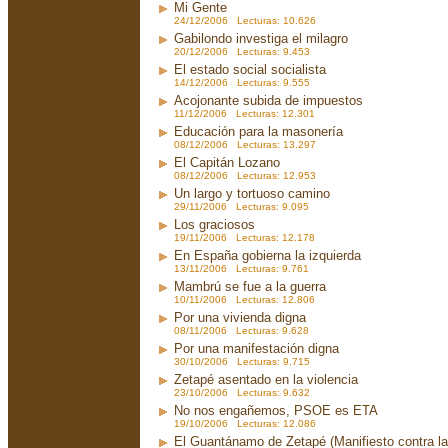
Mi Gente
24/12/2006 Lecturas: 10.626
Gabilondo investiga el milagro
20/12/2006 Lecturas: 9.453
El estado social socialista
14/12/2006 Lecturas: 9.555
Acojonante subida de impuestos
11/12/2006 Lecturas: 12.301
Educación para la masonería
08/12/2006 Lecturas: 13.297
El Capitán Lozano
08/12/2006 Lecturas: 12.953
Un largo y tortuoso camino
29/11/2006 Lecturas: 9.095
Los graciosos
19/11/2006 Lecturas: 12.178
En España gobierna la izquierda
13/11/2006 Lecturas: 9.761
Mambrú se fue a la guerra
10/11/2006 Lecturas: 12.806
Por una vivienda digna
08/11/2006 Lecturas: 9.628
Por una manifestación digna
30/10/2006 Lecturas: 9.715
Zetapé asentado en la violencia
23/10/2006 Lecturas: 9.632
No nos engañemos, PSOE es ETA
19/10/2006 Lecturas: 12.086
El Guantánamo de Zetapé (Manifiesto contra la 