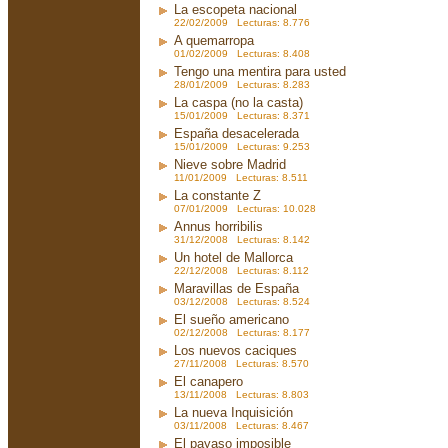
La escopeta nacional
22/02/2009 Lecturas: 8.776
A quemarropa
01/02/2009 Lecturas: 8.408
Tengo una mentira para usted
28/01/2009 Lecturas: 8.283
La caspa (no la casta)
15/01/2009 Lecturas: 8.371
España desacelerada
15/01/2009 Lecturas: 9.253
Nieve sobre Madrid
11/01/2009 Lecturas: 8.511
La constante Z
07/01/2009 Lecturas: 10.028
Annus horribilis
31/12/2008 Lecturas: 8.142
Un hotel de Mallorca
22/12/2008 Lecturas: 8.112
Maravillas de España
03/12/2008 Lecturas: 8.524
El sueño americano
02/12/2008 Lecturas: 8.177
Los nuevos caciques
27/11/2008 Lecturas: 8.570
El canapero
13/11/2008 Lecturas: 8.803
La nueva Inquisición
03/11/2008 Lecturas: 8.467
El payaso imposible