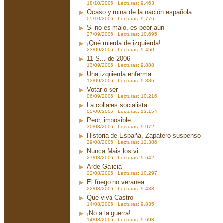
18/10/2006 Lecturas: 9.463
Ocaso y ruina de la nación española
05/10/2006 Lecturas: 9.776
Si no es malo, es peor aún
27/09/2006 Lecturas: 10.695
¡Qué mierda de izquierda!
23/09/2006 Lecturas: 9.450
11-S... de 2006
13/09/2006 Lecturas: 9.888
Una izquierda enferma
12/09/2006 Lecturas: 9.386
Votar o ser
06/09/2006 Lecturas: 10.216
La collares socialista
05/09/2006 Lecturas: 13.154
Peor, imposible
30/08/2006 Lecturas: 9.072
Historia de España, Zapatero suspenso
29/08/2006 Lecturas: 12.386
Nunca Mais los vi
27/08/2006 Lecturas: 9.642
Arde Galicia
22/08/2006 Lecturas: 10.297
El fuego no veranea
22/08/2006 Lecturas: 9.433
Que viva Castro
14/08/2006 Lecturas: 9.835
¡No a la guerra!
14/08/2006 Lecturas: 9.693