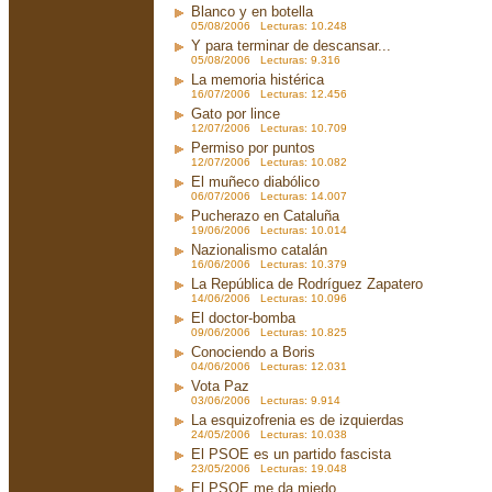
Blanco y en botella
05/08/2006 Lecturas: 10.248
Y para terminar de descansar...
05/08/2006 Lecturas: 9.316
La memoria histérica
16/07/2006 Lecturas: 12.456
Gato por lince
12/07/2006 Lecturas: 10.709
Permiso por puntos
12/07/2006 Lecturas: 10.082
El muñeco diabólico
06/07/2006 Lecturas: 14.007
Pucherazo en Cataluña
19/06/2006 Lecturas: 10.014
Nazionalismo catalán
16/06/2006 Lecturas: 10.379
La República de Rodríguez Zapatero
14/06/2006 Lecturas: 10.096
El doctor-bomba
09/06/2006 Lecturas: 10.825
Conociendo a Boris
04/06/2006 Lecturas: 12.031
Vota Paz
03/06/2006 Lecturas: 9.914
La esquizofrenia es de izquierdas
24/05/2006 Lecturas: 10.038
El PSOE es un partido fascista
23/05/2006 Lecturas: 19.048
El PSOE me da miedo