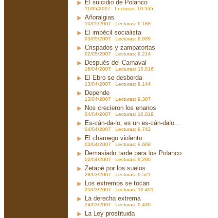
El suicidio de Polanco
11/05/2007 Lecturas: 10.555
Añoralgias
10/05/2007 Lecturas: 9.188
El imbécil socialista
03/05/2007 Lecturas: 8.939
Crispados y zampatortas
02/05/2007 Lecturas: 9.214
Después del Carnaval
16/04/2007 Lecturas: 10.016
El Ebro se desborda
13/04/2007 Lecturas: 9.144
Depende
13/04/2007 Lecturas: 9.387
Nos crecieron los enanos
04/04/2007 Lecturas: 10.019
Es-cán-da-lo, es un es-cán-dalo...
04/04/2007 Lecturas: 9.742
El charnego violento
03/04/2007 Lecturas: 9.668
Demasiado tarde para los Polanco
02/04/2007 Lecturas: 9.290
Zetapé por los suelos
28/03/2007 Lecturas: 9.521
Los extremos se tocan
25/03/2007 Lecturas: 10.491
La derecha extrema
24/03/2007 Lecturas: 9.430
La Ley prostituida