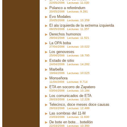
22/05/2006 Lecturas: 11.030
Polanco a referéndum
20/05/2006 Lecturas: 9.281
Evo Modales
20/05/2006 Lecturas: 10.359
El ala izquierda de la extrema izquierda
08/05/2006 Lecturas: 11.357
Derechos humonos
29/04/2006 Lecturas: 11.521
La OPA boba
27/04/2006 Lecturas: 10.022
Los genoveses
25/04/2006 Lecturas: 16.795
Estado de sitio
24/04/2006 Lecturas: 14.282
Marbella
19/04/2006 Lecturas: 10.025
Monseñora
11/04/2006 Lecturas: 9.714
ETA en socorro de Zapatero
03/04/2006 Lecturas: 10.184
Los comunicados de ETA
28/03/2006 Lecturas: 12.228
Telecinco, doce meses doce causas
28/03/2006 Lecturas: 12.489
Las sombras del 11-M
23/03/2006 Lecturas: 11.630
De bote en bote... botellón
22/03/2006 Lecturas: 10.360