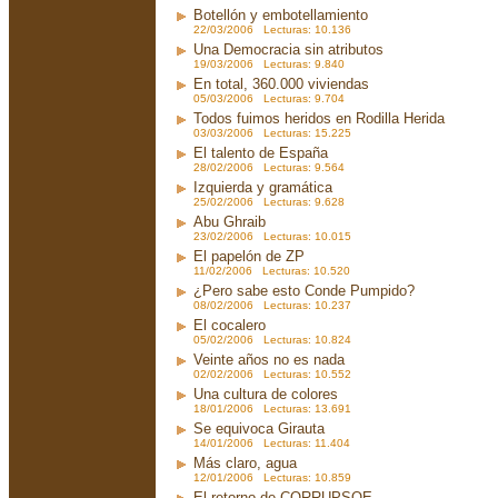
Botellón y embotellamiento
22/03/2006 Lecturas: 10.136
Una Democracia sin atributos
19/03/2006 Lecturas: 9.840
En total, 360.000 viviendas
05/03/2006 Lecturas: 9.704
Todos fuimos heridos en Rodilla Herida
03/03/2006 Lecturas: 15.225
El talento de España
28/02/2006 Lecturas: 9.564
Izquierda y gramática
25/02/2006 Lecturas: 9.628
Abu Ghraib
23/02/2006 Lecturas: 10.015
El papelón de ZP
11/02/2006 Lecturas: 10.520
¿Pero sabe esto Conde Pumpido?
08/02/2006 Lecturas: 10.237
El cocalero
05/02/2006 Lecturas: 10.824
Veinte años no es nada
02/02/2006 Lecturas: 10.552
Una cultura de colores
18/01/2006 Lecturas: 13.691
Se equivoca Girauta
14/01/2006 Lecturas: 11.404
Más claro, agua
12/01/2006 Lecturas: 10.859
El retorno de CORRUPSOE