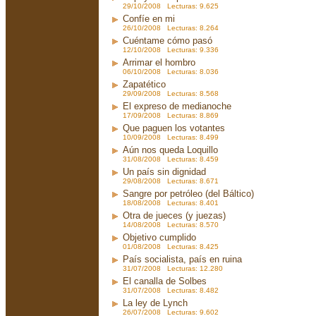
29/10/2008 Lecturas: 9.625
Confíe en mi
26/10/2008 Lecturas: 8.264
Cuéntame cómo pasó
12/10/2008 Lecturas: 9.336
Arrimar el hombro
06/10/2008 Lecturas: 8.036
Zapatético
29/09/2008 Lecturas: 8.568
El expreso de medianoche
17/09/2008 Lecturas: 8.869
Que paguen los votantes
10/09/2008 Lecturas: 8.499
Aún nos queda Loquillo
31/08/2008 Lecturas: 8.459
Un país sin dignidad
29/08/2008 Lecturas: 8.671
Sangre por petróleo (del Báltico)
18/08/2008 Lecturas: 8.401
Otra de jueces (y juezas)
14/08/2008 Lecturas: 8.570
Objetivo cumplido
01/08/2008 Lecturas: 8.425
País socialista, país en ruina
31/07/2008 Lecturas: 12.280
El canalla de Solbes
31/07/2008 Lecturas: 8.482
La ley de Lynch
26/07/2008 Lecturas: 9.602