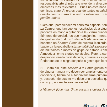
responsabilizarte al más alto nivel de la direcc
empresas más relevantes... Pues no está nada m
cómicos, claro. Ahora es cuando tantos españ
cuánto hemos marrado nuestros esfuerzos:
Si h
perdón, artista
.
Claro que, para vender mi carísima especie, tend
La Cultura
, que tan buenos resultados da a algun
pancarta en mano a gritar
No a la Guerra
cuando 
titiriteros de verdad, los que manejan los títere
de igual modo (Irak o Costa de Marfil, ése sería
hacerme un
Sempre Pronti
de nuestra Izquierda 
Izquierda largocaballerista
sensibilidad zapatare
difundir falsos rumores de golpe de estado -co
Almodóvar- entre ciertos cenáculos. Pero, a ca
desproporcionado nivel de vida, correría a car
Poder que se lo niega después a gente que lo p
Si... visto asi, este
servicio a la Patria
guarda as
de alguna manera me deben ser ampliamente c
conciencia, habría de autoconvencerme primero 
y, después, de cuánto me debe una sociedad qu
como yo, no siente esa necesidad.
¿Titiritero? ¡Qué risa. Si no pasaría siquiera de 
Imprimir
E