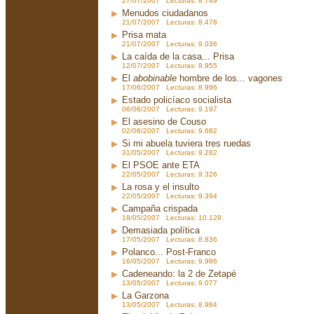
27/07/2007 Lecturas: 8.749
Menudos ciudadanos
21/07/2007 Lecturas: 8.478
Prisa mata
21/07/2007 Lecturas: 9.036
La caída de la casa... Prisa
12/07/2007 Lecturas: 8.955
El
abobinable
hombre de los... vagones
17/06/2007 Lecturas: 8.996
Estado policíaco socialista
06/06/2007 Lecturas: 9.197
El asesino de Couso
02/06/2007 Lecturas: 9.682
Si mi abuela tuviera tres ruedas
31/05/2007 Lecturas: 9.282
El PSOE ante ETA
22/05/2007 Lecturas: 9.326
La rosa y el insulto
22/05/2007 Lecturas: 9.394
Campaña crispada
18/05/2007 Lecturas: 10.128
Demasiada política
17/05/2007 Lecturas: 8.836
Polanco... Post-Franco
16/05/2007 Lecturas: 9.986
Cadeneando: la 2 de Zetapé
13/05/2007 Lecturas: 9.077
La Garzona
13/05/2007 Lecturas: 8.984