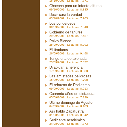
16/10/2009 Lecturas: 7.871
Chacona para un infante difunto
09/10/2009 Lecturas: 8.385
Decir casi la verdad
03/10/2009 Lecturas: 7.703
Los ponderosos
30/09/2009 Lecturas: 7.540
Gobierno de tahúres
29/09/2009 Lecturas: 7.587
Polvo Blanco
28/09/2009 Lecturas: 8.292
El tiraduros
26/09/2009 Lecturas: 9.498
Tengo una corazonada
23/09/2009 Lecturas: 7.572
Dilapidar la herencia
17/09/2009 Lecturas: 8.888
Las amistades peligrosas
15/09/2009 Lecturas: 7.798
El rebuzno de Rodiezmo
09/09/2009 Lecturas: 8.013
Cuarenta años de dictadura
05/09/2009 Lecturas: 7.929
Ultimo domingo de Agosto
04/09/2009 Lecturas: 8.103
Así habló Zapatustra
31/08/2009 Lecturas: 8.042
Sedicente académico
24/08/2009 Lecturas: 7.873