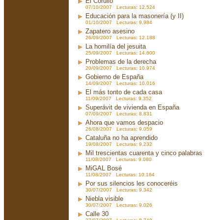
El Corullo
07/10/2007 Lecturas: 12.524
Educación para la masonería (y II)
01/10/2007 Lecturas: 9.984
Zapatero asesino
26/09/2007 Lecturas: 12.188
La homilía del jesuita
25/09/2007 Lecturas: 14.600
Problemas de la derecha
20/09/2007 Lecturas: 10.974
Gobierno de España
14/09/2007 Lecturas: 10.016
El más tonto de cada casa
11/09/2007 Lecturas: 9.352
Superávit de vivienda en España
07/09/2007 Lecturas: 8.831
Ahora que vamos despacio
26/08/2007 Lecturas: 9.059
Cataluña no ha aprendido
19/08/2007 Lecturas: 9.232
Mil trescientas cuarenta y cinco palabras
11/08/2007 Lecturas: 9.080
MiGAL Bosé
11/08/2007 Lecturas: 10.164
Por sus silencios les conoceréis
30/07/2007 Lecturas: 9.342
Niebla visible
30/07/2007 Lecturas: 9.026
Calle 30