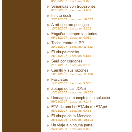
05/03/2007 Lecturas: 9.922
Simancas con tropezones
01/03/2007 Lecturas: 9.609
In ictu oculi
23/02/2007 Lecturas: 10.537
A mí que me persigan
15/02/2007 Lecturas: 9.261
Engañar siempre y a todos
09/02/2007 Lecturas: 9.039
Todos contra el PP
29/01/2007 Lecturas: 11.532
El okupa-mocho
26/01/2007 Lecturas: 9.641
Será por cordones
21/01/2007 Lecturas: 9.163
Carrillo y sus razones
19/01/2007 Lecturas: 11.158
Fascistas
14/01/2007 Lecturas: 9.533
Zetapé de las JONS
13/01/2007 Lecturas: 10.005
Demagogos e ineptos sin solución
09/01/2007 Lecturas: 9.144
ETA da una bofETAda a zETApé
05/01/2007 Lecturas: 9.486
El okupa de la Moncloa
26/12/2006 Lecturas: 10.104
Un viaje a ninguna parte
24/12/2006 Lecturas: 9.080