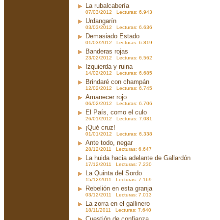
La rubalcabería
07/03/2012 Lecturas: 6.943
Urdangarín
03/03/2012 Lecturas: 6.636
Demasiado Estado
01/03/2012 Lecturas: 6.819
Banderas rojas
23/02/2012 Lecturas: 6.562
Izquierda y ruina
14/02/2012 Lecturas: 6.685
Brindaré con champán
12/02/2012 Lecturas: 6.745
Amanecer rojo
06/02/2012 Lecturas: 6.706
El País, como el culo
26/01/2012 Lecturas: 7.081
¡Qué cruz!
01/01/2012 Lecturas: 6.338
Ante todo, negar
28/12/2011 Lecturas: 6.647
La huida hacia adelante de Gallardón
17/12/2011 Lecturas: 7.230
La Quinta del Sordo
15/12/2011 Lecturas: 7.169
Rebelión en esta granja
03/12/2011 Lecturas: 7.013
La zorra en el gallinero
18/11/2011 Lecturas: 7.640
Cuestión de confianza