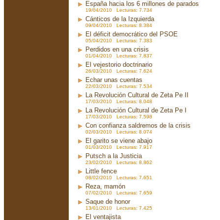
España hacia los 6 millones de parados
19/04/2010 Lecturas: 7.734
Cánticos de la Izquierda
09/04/2010 Lecturas: 8.384
El déficit democrático del PSOE
05/04/2010 Lecturas: 7.383
Perdidos en una crisis
01/04/2010 Lecturas: 7.837
El vejestorio doctrinario
26/03/2010 Lecturas: 7.624
Echar unas cuentas
22/03/2010 Lecturas: 7.534
La Revolución Cultural de Zeta Pe II
17/03/2010 Lecturas: 8.048
La Revolución Cultural de Zeta Pe I
17/03/2010 Lecturas: 7.598
Con confianza saldremos de la crisis
02/03/2010 Lecturas: 8.074
El garito se viene abajo
01/03/2010 Lecturas: 7.917
Putsch a la Justicia
23/02/2010 Lecturas: 8.862
Little fence
08/02/2010 Lecturas: 7.651
Reza, mamón
07/02/2010 Lecturas: 7.659
Saque de honor
13/01/2010 Lecturas: 7.425
El ventajista