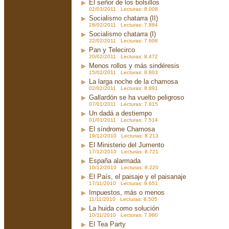
El señor de los bolsillos
02/03/2011 Lecturas: 8.008
Socialismo chatarra (II)
28/02/2011 Lecturas: 7.884
Socialismo chatarra (I)
22/02/2011 Lecturas: 7.606
Pan y Telecirco
20/02/2011 Lecturas: 8.472
Menos rollos y más sindéresis
15/02/2011 Lecturas: 8.803
La larga noche de la chamosa
02/02/2011 Lecturas: 8.891
Gallardón se ha vuelto peligroso
07/01/2011 Lecturas: 7.815
Un dadá a destiempo
01/01/2011 Lecturas: 7.514
El síndrome Chamosa
19/12/2010 Lecturas: 8.213
El Ministerio del Jumento
17/12/2010 Lecturas: 8.721
España alarmada
10/12/2010 Lecturas: 8.220
El País, el paisaje y el paisanaje
17/11/2010 Lecturas: 9.651
Impuestos, más o menos
11/11/2010 Lecturas: 8.505
La huida como solución
10/11/2010 Lecturas: 7.980
El Tea Party