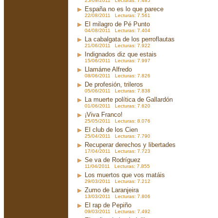
25/09/2011 Lecturas: 7.485
España no es lo que parece
22/08/2011 Lecturas: 7.561
El milagro de Pé Punto
04/08/2011 Lecturas: 7.404
La cabalgata de los perroflautas
21/06/2011 Lecturas: 7.922
Indignados diz que estais
15/06/2011 Lecturas: 7.997
Llamáme Alfredo
08/06/2011 Lecturas: 7.826
De profesión, trileros
05/06/2011 Lecturas: 7.838
La muerte política de Gallardón
01/06/2011 Lecturas: 7.620
¡Viva Franco!
25/05/2011 Lecturas: 8.076
El club de los Cien
25/04/2011 Lecturas: 7.790
Recuperar derechos y libertades
17/04/2011 Lecturas: 7.723
Se va de Rodríguez
11/04/2011 Lecturas: 7.855
Los muertos que vos matáis
29/03/2011 Lecturas: 7.212
Zumo de Laranjeira
13/03/2011 Lecturas: 7.806
El rap de Pepiño
09/03/2011 Lecturas: 7.492