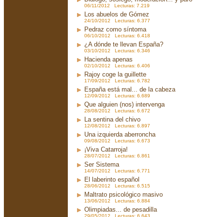
06/11/2012 Lecturas: 7.219
Los abuelos de Gómez
24/10/2012 Lecturas: 6.377
Pedraz como síntoma
06/10/2012 Lecturas: 6.418
¿A dónde te llevan España?
03/10/2012 Lecturas: 6.346
Hacienda apenas
02/10/2012 Lecturas: 6.406
Rajoy coge la guillette
17/09/2012 Lecturas: 6.782
España está mal... de la cabeza
12/09/2012 Lecturas: 6.689
Que alguien (nos) intervenga
28/08/2012 Lecturas: 6.672
La sentina del chivo
12/08/2012 Lecturas: 6.897
Una izquierda aberroncha
09/08/2012 Lecturas: 6.673
¡Viva Catarroja!
28/07/2012 Lecturas: 6.861
Ser Sistema
14/07/2012 Lecturas: 6.771
El laberinto español
28/06/2012 Lecturas: 6.515
Maltrato psicológico masivo
13/06/2012 Lecturas: 6.884
Olimpiadas... de pesadilla
29/05/2012 Lecturas: 6.643