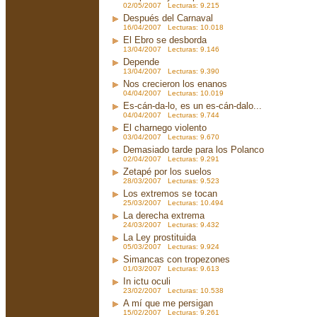
02/05/2007 Lecturas: 9.215
Después del Carnaval
16/04/2007 Lecturas: 10.018
El Ebro se desborda
13/04/2007 Lecturas: 9.146
Depende
13/04/2007 Lecturas: 9.390
Nos crecieron los enanos
04/04/2007 Lecturas: 10.019
Es-cán-da-lo, es un es-cán-dalo...
04/04/2007 Lecturas: 9.744
El charnego violento
03/04/2007 Lecturas: 9.670
Demasiado tarde para los Polanco
02/04/2007 Lecturas: 9.291
Zetapé por los suelos
28/03/2007 Lecturas: 9.523
Los extremos se tocan
25/03/2007 Lecturas: 10.494
La derecha extrema
24/03/2007 Lecturas: 9.432
La Ley prostituida
05/03/2007 Lecturas: 9.924
Simancas con tropezones
01/03/2007 Lecturas: 9.613
In ictu oculi
23/02/2007 Lecturas: 10.538
A mí que me persigan
15/02/2007 Lecturas: 9.261