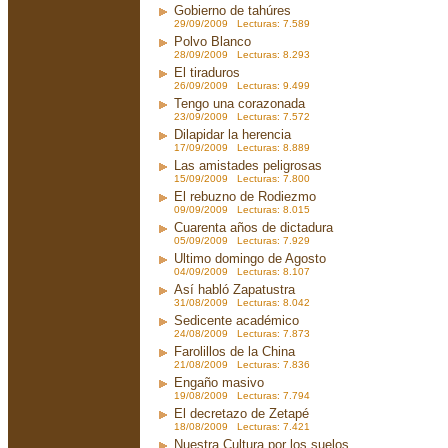
Gobierno de tahúres
29/09/2009 Lecturas: 7.589
Polvo Blanco
28/09/2009 Lecturas: 8.293
El tiraduros
26/09/2009 Lecturas: 9.499
Tengo una corazonada
23/09/2009 Lecturas: 7.572
Dilapidar la herencia
17/09/2009 Lecturas: 8.889
Las amistades peligrosas
15/09/2009 Lecturas: 7.800
El rebuzno de Rodiezmo
09/09/2009 Lecturas: 8.015
Cuarenta años de dictadura
05/09/2009 Lecturas: 7.929
Ultimo domingo de Agosto
04/09/2009 Lecturas: 8.107
Así habló Zapatustra
31/08/2009 Lecturas: 8.042
Sedicente académico
24/08/2009 Lecturas: 7.873
Farolillos de la China
21/08/2009 Lecturas: 7.836
Engaño masivo
19/08/2009 Lecturas: 7.794
El decretazo de Zetapé
18/08/2009 Lecturas: 7.421
Nuestra Cultura por los suelos