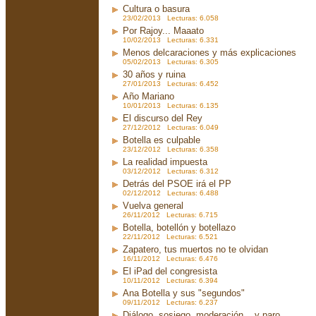
Cultura o basura
23/02/2013 Lecturas: 6.058
Por Rajoy... Maaato
10/02/2013 Lecturas: 6.331
Menos delcaraciones y más explicaciones
05/02/2013 Lecturas: 6.305
30 años y ruina
27/01/2013 Lecturas: 6.452
Año Mariano
10/01/2013 Lecturas: 6.135
El discurso del Rey
27/12/2012 Lecturas: 6.049
Botella es culpable
23/12/2012 Lecturas: 6.358
La realidad impuesta
03/12/2012 Lecturas: 6.312
Detrás del PSOE irá el PP
02/12/2012 Lecturas: 6.488
Vuelva general
26/11/2012 Lecturas: 6.715
Botella, botellón y botellazo
22/11/2012 Lecturas: 6.521
Zapatero, tus muertos no te olvidan
16/11/2012 Lecturas: 6.476
El iPad del congresista
10/11/2012 Lecturas: 6.394
Ana Botella y sus "segundos"
09/11/2012 Lecturas: 6.237
Diálogo, sosiego, moderación... y paro