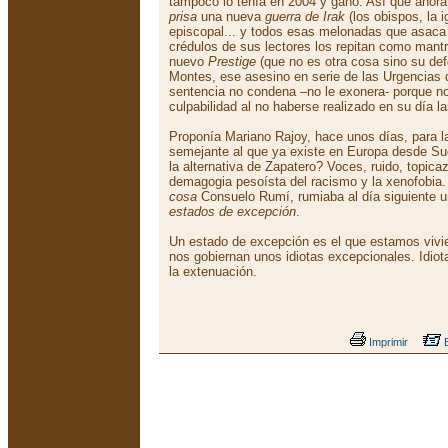
tampoco lo tenía en 2004 y ganó. Así que ahor
prisa
una nueva
guerra de Irak
(los obispos, la i
episcopal... y todos esas melonadas que asac
crédulos de sus lectores los repitan como mantr
nuevo
Prestige
(que no es otra cosa sino su def
Montes, ese asesino en serie de las Urgencias
sentencia no condena –no le exonera- porque n
culpabilidad al no haberse realizado en su día la
Proponía Mariano Rajoy, hace unos días, para l
semejante al que ya existe en Europa desde Su
la alternativa de Zapatero? Voces, ruido, topica
demagogia pesoísta del racismo y la xenofobia
cosa
Consuelo Rumí, rumiaba al día siguiente un
estados de excepción
.
Un estado de excepción es el que estamos viv
nos gobiernan unos idiotas excepcionales. Idio
la extenuación.
Imprimir
E