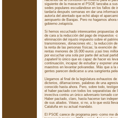
siguiente de la masacre el PSOE lanzaba a sus m
sedes populares escudándose en los fallos de i
tardaría después semanas en dar una informació
autoría del atentado que echó abajo el aparcam
aeropuerto de Barajas. Pero no hagamos ahora u
gobierno
zetapista
.
Si hemos escuchado interesantes propuestas d
de cara a la reducción del pago de impuestos -c
eliminación del injusto impuesto sobre el patri
transmisiones, donaciones etc.; la reducción d
la renta de las personas físicas; la exención de 
rentas menores de 16.000 euros ¡casi tres mill
por escuchar una sola por parte del actual parti
zapateril
lo único que es capaz de hacer es leva
continuación, incapaz de estudiar y exponer un
maestros en levantar polvaredas. Más que a la c
gentes parecen dedicarse a una sangrienta pelea
Llegamos al final de la legislatura exhaustos d
dicterios, difamaciones, palabras de una agre
conocido hasta ahora. Pero, sobre todo, testigos
el haber pactado con todos los separatistas de la
invectiva contra un único adversario tomado c
Haber pactado, claro, hasta hacerse tan indepe
de sus aliados. Véase, si no, a lo que está lleva
Cataluña en su actual mandato.
El PSOE carece de programa pero -como me di