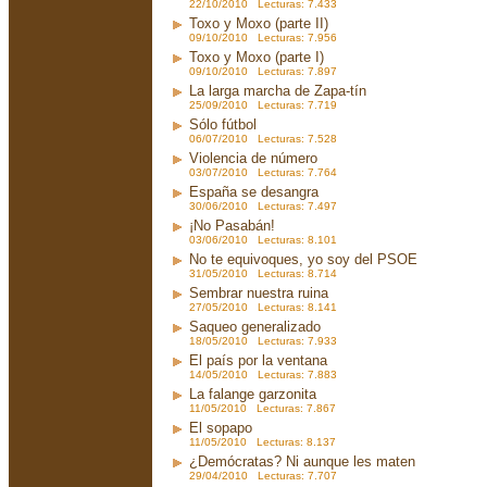
22/10/2010 Lecturas: 7.433
Toxo y Moxo (parte II)
09/10/2010 Lecturas: 7.956
Toxo y Moxo (parte I)
09/10/2010 Lecturas: 7.897
La larga marcha de Zapa-tín
25/09/2010 Lecturas: 7.719
Sólo fútbol
06/07/2010 Lecturas: 7.528
Violencia de número
03/07/2010 Lecturas: 7.764
España se desangra
30/06/2010 Lecturas: 7.497
¡No Pasabán!
03/06/2010 Lecturas: 8.101
No te equivoques, yo soy del PSOE
31/05/2010 Lecturas: 8.714
Sembrar nuestra ruina
27/05/2010 Lecturas: 8.141
Saqueo generalizado
18/05/2010 Lecturas: 7.933
El país por la ventana
14/05/2010 Lecturas: 7.883
La falange garzonita
11/05/2010 Lecturas: 7.867
El sopapo
11/05/2010 Lecturas: 8.137
¿Demócratas? Ni aunque les maten
29/04/2010 Lecturas: 7.707