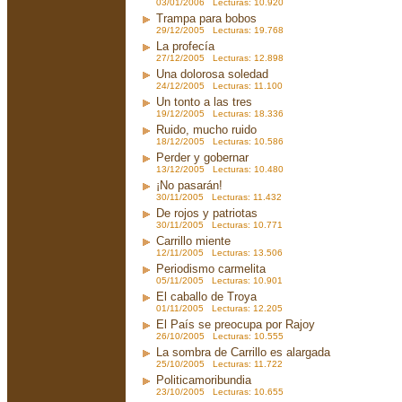
03/01/2006 Lecturas: 10.920
Trampa para bobos
29/12/2005 Lecturas: 19.768
La profecía
27/12/2005 Lecturas: 12.898
Una dolorosa soledad
24/12/2005 Lecturas: 11.100
Un tonto a las tres
19/12/2005 Lecturas: 18.336
Ruido, mucho ruido
18/12/2005 Lecturas: 10.586
Perder y gobernar
13/12/2005 Lecturas: 10.480
¡No pasarán!
30/11/2005 Lecturas: 11.432
De rojos y patriotas
30/11/2005 Lecturas: 10.771
Carrillo miente
12/11/2005 Lecturas: 13.506
Periodismo carmelita
05/11/2005 Lecturas: 10.901
El caballo de Troya
01/11/2005 Lecturas: 12.205
El País se preocupa por Rajoy
26/10/2005 Lecturas: 10.555
La sombra de Carrillo es alargada
25/10/2005 Lecturas: 11.722
Politicamoribundia
23/10/2005 Lecturas: 10.655