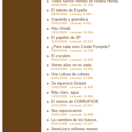
Todos fuimos heridos en Rodilla Herida
03/03/2006 Lecturas: 15.228
El talento de España
28/02/2006 Lecturas: 9.564
Izquierda y gramática
25/02/2006 Lecturas: 9.632
Abu Ghraib
23/02/2006 Lecturas: 10.016
El papelón de ZP
11/02/2006 Lecturas: 10.522
¿Pero sabe esto Conde Pumpido?
08/02/2006 Lecturas: 10.239
El cocalero
05/02/2006 Lecturas: 10.826
Veinte años no es nada
02/02/2006 Lecturas: 10.553
Una cultura de colores
18/01/2006 Lecturas: 13.692
Se equivoca Girauta
14/01/2006 Lecturas: 11.406
Más claro, agua
12/01/2006 Lecturas: 10.860
El retorno de CORRUPSOE
11/01/2006 Lecturas: 12.041
Nos equivocamos
09/01/2006 Lecturas: 10.998
La carretera de los huesos
05/01/2006 Lecturas: 25.207
Veinticinco millones menos