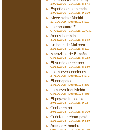
15/01/2009 Lecturas: 8.373
España desacelerada
15/01/2009 Lecturas: 9.256
Nieve sobre Madrid
11/01/2009 Lecturas: 8.513
La constante Z
07/01/2009 Lecturas: 10.031
Annus horribilis
31/12/2008 Lecturas: 8.145
Un hotel de Mallorca
22/12/2008 Lecturas: 8.113
Maravillas de España
03/12/2008 Lecturas: 8.525
El sueño americano
02/12/2008 Lecturas: 8.180
Los nuevos caciques
27/11/2008 Lecturas: 8.571
El canapero
13/11/2008 Lecturas: 8.805
La nueva Inquisición
03/11/2008 Lecturas: 8.469
El payaso imposible
29/10/2008 Lecturas: 9.627
Confíe en mi
26/10/2008 Lecturas: 8.266
Cuéntame cómo pasó
12/10/2008 Lecturas: 9.339
Arrimar el hombro
06/10/2008 Lecturas: 8.040