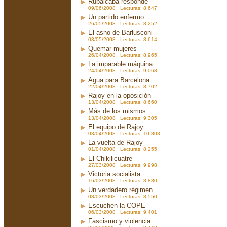
Rubalcaba responde
09/06/2008 Lecturas: 8.647
Un partido enfermo
26/05/2008 Lecturas: 8.252
El asno de Barlusconi
03/05/2008 Lecturas: 8.614
Quemar mujeres
26/04/2008 Lecturas: 8.965
La imparable máquina
24/04/2008 Lecturas: 9.068
Agua para Barcelona
22/04/2008 Lecturas: 8.702
Rajoy en la oposición
13/04/2008 Lecturas: 8.660
Más de los mismos
13/04/2008 Lecturas: 9.305
El equipo de Rajoy
03/04/2008 Lecturas: 10.803
La vuelta de Rajoy
01/04/2008 Lecturas: 8.255
El Chikilicuatre
27/03/2008 Lecturas: 9.998
Victoria socialista
16/03/2008 Lecturas: 8.880
Un verdadero régimen
08/03/2008 Lecturas: 8.550
Escuchen la COPE
06/03/2008 Lecturas: 9.401
Fascismo y violencia