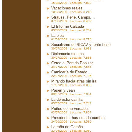
15/08/2009 Lecturas: 7.882
Vacaciones reales
10/08/2009 Lecturas: 8.218
Strauss, Perle, Camps....
07/08/2009 Lecturas: 8.452
El Informe Calzada
03/08/2009 Lecturas: 8.759
La piba
01/08/2009 Lecturas: 8.715
Socialismo de SICAV y tente tieso
30/07/2009 Lecturas: 8.631
Diplomacia sin tino
30/07/2009 Lecturas: 7.888
Cerco al Partido Popular
24/07/2009 Lecturas: 7.546
Carnicería de Estado
22/07/2009 Lecturas: 7.795
Mirando hacia atrás sin ira
17/07/2009 Lecturas: 8.033
Pasen y vean
08/07/2009 Lecturas: 7.854
La derecha cainita
03/07/2009 Lecturas: 7.747
Puños como verdades
03/07/2009 Lecturas: 7.804
Presidente, has estado cumbre
24/06/2009 Lecturas: 8.586
La roña de Garoña
23/06/2009 Lecturas: 8.050