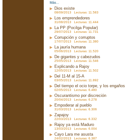
Más...
Dios existe
08/09/2013 Lecturas: 11.583
Los emprendedores
31/08/2013 Lecturas: 11.444
La PP (Pocilga Popular)
29/07/2013 Lecturas: 11.731
Corrupción y corruptos
17/07/2013 Lecturas: 11.380
La jauría humana
05/06/2013 Lecturas: 11.520
De gigantes y cabezudos
25/05/2013 Lecturas: 11.546
Explicando a Rajoy
12/05/2013 Lecturas: 11.502
Del 11-M al 15-A
03/05/2013 Lecturas: 11.892
Del tiempo el ocio torpe, y los engaños
02/05/2013 Lecturas: 6.480
Oscurantismo por discreción
20/04/2013 Lecturas: 6.278
Empoderar al pueblo
31/03/2013 Lecturas: 6.306
Zapajoy
22/03/2013 Lecturas: 6.332
Rajoy ya está Maduro
13/03/2013 Lecturas: 6.004
Cayo Lara me asusta
24/02/2013 Lecturas: 6.387