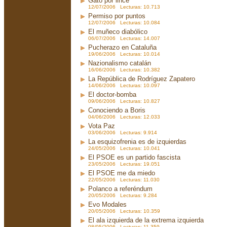
Gato por lince
12/07/2006 Lecturas: 10.713
Permiso por puntos
12/07/2006 Lecturas: 10.084
El muñeco diabólico
06/07/2006 Lecturas: 14.007
Pucherazo en Cataluña
19/06/2006 Lecturas: 10.014
Nazionalismo catalán
16/06/2006 Lecturas: 10.382
La República de Rodríguez Zapatero
14/06/2006 Lecturas: 10.097
El doctor-bomba
09/06/2006 Lecturas: 10.827
Conociendo a Boris
04/06/2006 Lecturas: 12.033
Vota Paz
03/06/2006 Lecturas: 9.914
La esquizofrenia es de izquierdas
24/05/2006 Lecturas: 10.041
El PSOE es un partido fascista
23/05/2006 Lecturas: 19.051
El PSOE me da miedo
22/05/2006 Lecturas: 11.030
Polanco a referéndum
20/05/2006 Lecturas: 9.284
Evo Modales
20/05/2006 Lecturas: 10.359
El ala izquierda de la extrema izquierda
08/05/2006 Lecturas: 11.359