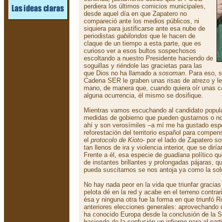
perdiera los últimos comicios municipales,
desde aquel día en que Zapatero no
compareció ante los medios públicos, ni
siquiera para justificarse ante esa nube de
periodistas
gabilondos
que le hacen de
claque de un tiempo a esta parte, que es
curioso ver a esos bultos sospechosos
escoltando a nuestro Presidente haciendo de
soguillas y riéndole las gracietas para las
que Dios no ha llamado a
sosoman
. Para eso, 
Cadena SER le graben unas risas de atrezo y le 
mano, de manera que, cuando quiera oír unas c
alguna ocurrencia, él mismo se dosifique.
Mientras vamos escuchando al candidato popula
medidas de gobierno que pueden gustarnos o no
ahí y son verosímiles –a mí me ha gustado esp
reforestación del territorio español para compen
el
protocolo de Kioto
- por el lado de Zapatero 
tan llenos de ira y violencia interior, que se diría
Frente a él, esa especie de
guadiana
político q
de instantes brillantes y prolongadas pájaras, 
pueda suscitarnos se nos antoja ya como la sol
No hay nada peor en la vida que triunfar gracias
pelota dé en la red y acabe en el terreno contrar
ésa y ninguna otra fue la forma en que triunfó 
anteriores elecciones generales: aprovechando 
ha conocido Europa desde la conclusión de la 
haciendo de la confusión un infierno para el part