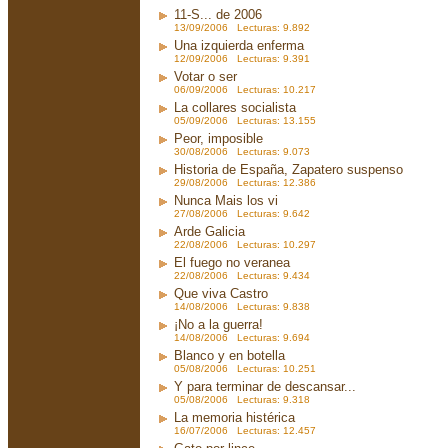
11-S... de 2006
13/09/2006 Lecturas: 9.892
Una izquierda enferma
12/09/2006 Lecturas: 9.391
Votar o ser
06/09/2006 Lecturas: 10.217
La collares socialista
05/09/2006 Lecturas: 13.155
Peor, imposible
30/08/2006 Lecturas: 9.073
Historia de España, Zapatero suspenso
29/08/2006 Lecturas: 12.386
Nunca Mais los vi
27/08/2006 Lecturas: 9.642
Arde Galicia
22/08/2006 Lecturas: 10.297
El fuego no veranea
22/08/2006 Lecturas: 9.434
Que viva Castro
14/08/2006 Lecturas: 9.838
¡No a la guerra!
14/08/2006 Lecturas: 9.694
Blanco y en botella
05/08/2006 Lecturas: 10.251
Y para terminar de descansar...
05/08/2006 Lecturas: 9.318
La memoria histérica
16/07/2006 Lecturas: 12.457