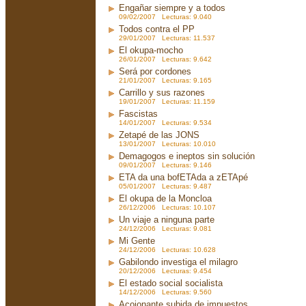
Engañar siempre y a todos
09/02/2007 Lecturas: 9.040
Todos contra el PP
29/01/2007 Lecturas: 11.537
El okupa-mocho
26/01/2007 Lecturas: 9.642
Será por cordones
21/01/2007 Lecturas: 9.165
Carrillo y sus razones
19/01/2007 Lecturas: 11.159
Fascistas
14/01/2007 Lecturas: 9.534
Zetapé de las JONS
13/01/2007 Lecturas: 10.010
Demagogos e ineptos sin solución
09/01/2007 Lecturas: 9.146
ETA da una bofETAda a zETApé
05/01/2007 Lecturas: 9.487
El okupa de la Moncloa
26/12/2006 Lecturas: 10.107
Un viaje a ninguna parte
24/12/2006 Lecturas: 9.081
Mi Gente
24/12/2006 Lecturas: 10.628
Gabilondo investiga el milagro
20/12/2006 Lecturas: 9.454
El estado social socialista
14/12/2006 Lecturas: 9.560
Acojonante subida de impuestos