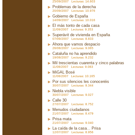
25/09/2007 Lecturas: 14.603
Problemas de la derecha
20/09/2007 Lecturas: 10.976
Gobierno de España
14/09/2007 Lecturas: 10.016
El más tonto de cada casa
11/09/2007 Lecturas: 9.353
Superávit de vivienda en España
07/09/2007 Lecturas: 8.833
Ahora que vamos despacio
26/08/2007 Lecturas: 9.065
Cataluña no ha aprendido
19/08/2007 Lecturas: 9.232
Mil trescientas cuarenta y cinco palabras
11/08/2007 Lecturas: 9.083
MiGAL Bosé
11/08/2007 Lecturas: 10.165
Por sus silencios les conoceréis
30/07/2007 Lecturas: 9.344
Niebla visible
30/07/2007 Lecturas: 9.027
Calle 30
27/07/2007 Lecturas: 8.752
Menudos ciudadanos
21/07/2007 Lecturas: 8.479
Prisa mata
21/07/2007 Lecturas: 9.040
La caída de la casa... Prisa
12/07/2007 Lecturas: 8.956