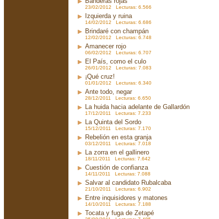
Banderas rojas
23/02/2012 Lecturas: 6.566
Izquierda y ruina
14/02/2012 Lecturas: 6.686
Brindaré con champán
12/02/2012 Lecturas: 6.748
Amanecer rojo
06/02/2012 Lecturas: 6.707
El País, como el culo
26/01/2012 Lecturas: 7.083
¡Qué cruz!
01/01/2012 Lecturas: 6.340
Ante todo, negar
28/12/2011 Lecturas: 6.650
La huida hacia adelante de Gallardón
17/12/2011 Lecturas: 7.233
La Quinta del Sordo
15/12/2011 Lecturas: 7.170
Rebelión en esta granja
03/12/2011 Lecturas: 7.018
La zorra en el gallinero
18/11/2011 Lecturas: 7.642
Cuestión de confianza
14/11/2011 Lecturas: 7.088
Salvar al candidato Rubalcaba
21/10/2011 Lecturas: 6.902
Entre inquisidores y matones
14/10/2011 Lecturas: 7.188
Tocata y fuga de Zetapé