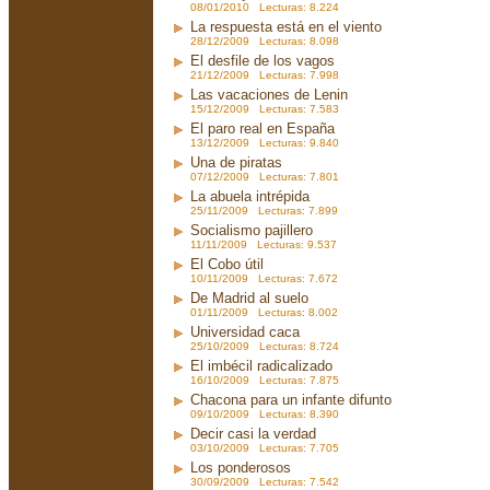
08/01/2010 Lecturas: 8.224
La respuesta está en el viento
28/12/2009 Lecturas: 8.098
El desfile de los vagos
21/12/2009 Lecturas: 7.998
Las vacaciones de Lenin
15/12/2009 Lecturas: 7.583
El paro real en España
13/12/2009 Lecturas: 9.840
Una de piratas
07/12/2009 Lecturas: 7.801
La abuela intrépida
25/11/2009 Lecturas: 7.899
Socialismo pajillero
11/11/2009 Lecturas: 9.537
El Cobo útil
10/11/2009 Lecturas: 7.672
De Madrid al suelo
01/11/2009 Lecturas: 8.002
Universidad caca
25/10/2009 Lecturas: 8.724
El imbécil radicalizado
16/10/2009 Lecturas: 7.875
Chacona para un infante difunto
09/10/2009 Lecturas: 8.390
Decir casi la verdad
03/10/2009 Lecturas: 7.705
Los ponderosos
30/09/2009 Lecturas: 7.542