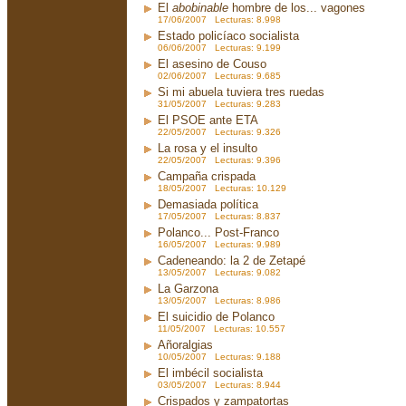
El
abobinable
hombre de los... vagones
17/06/2007 Lecturas: 8.998
Estado policíaco socialista
06/06/2007 Lecturas: 9.199
El asesino de Couso
02/06/2007 Lecturas: 9.685
Si mi abuela tuviera tres ruedas
31/05/2007 Lecturas: 9.283
El PSOE ante ETA
22/05/2007 Lecturas: 9.326
La rosa y el insulto
22/05/2007 Lecturas: 9.396
Campaña crispada
18/05/2007 Lecturas: 10.129
Demasiada política
17/05/2007 Lecturas: 8.837
Polanco... Post-Franco
16/05/2007 Lecturas: 9.989
Cadeneando: la 2 de Zetapé
13/05/2007 Lecturas: 9.082
La Garzona
13/05/2007 Lecturas: 8.986
El suicidio de Polanco
11/05/2007 Lecturas: 10.557
Añoralgias
10/05/2007 Lecturas: 9.188
El imbécil socialista
03/05/2007 Lecturas: 8.944
Crispados y zampatortas