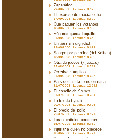
Zapatético
29/09/2008 Lecturas: 8.570
El expreso de medianoche
17/09/2008 Lecturas: 8.869
Que paguen los votantes
10/09/2008 Lecturas: 8.500
Aún nos queda Loquillo
31/08/2008 Lecturas: 8.459
Un país sin dignidad
29/08/2008 Lecturas: 8.672
Sangre por petróleo (del Báltico)
18/08/2008 Lecturas: 8.403
Otra de jueces (y juezas)
14/08/2008 Lecturas: 8.573
Objetivo cumplido
01/08/2008 Lecturas: 8.426
País socialista, país en ruina
31/07/2008 Lecturas: 12.282
El canalla de Solbes
31/07/2008 Lecturas: 8.484
La ley de Lynch
26/07/2008 Lecturas: 9.603
El precio del pollo
22/07/2008 Lecturas: 9.371
Los españoles perdieron
15/07/2008 Lecturas: 8.062
Injuriar a quien no obedece
18/06/2008 Lecturas: 8.421