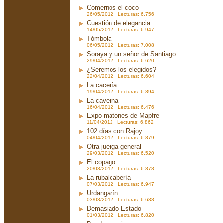
Comernos el coco
26/05/2012 Lecturas: 6.756
Cuestión de elegancia
14/05/2012 Lecturas: 6.947
Tómbola
06/05/2012 Lecturas: 7.008
Soraya y un señor de Santiago
29/04/2012 Lecturas: 6.620
¿Seremos los elegidos?
22/04/2012 Lecturas: 6.604
La cacería
19/04/2012 Lecturas: 6.894
La caverna
16/04/2012 Lecturas: 6.476
Expo-matones de Mapfre
11/04/2012 Lecturas: 6.862
102 días con Rajoy
04/04/2012 Lecturas: 6.879
Otra juerga general
29/03/2012 Lecturas: 6.520
El copago
20/03/2012 Lecturas: 6.878
La rubalcabería
07/03/2012 Lecturas: 6.947
Urdangarín
03/03/2012 Lecturas: 6.638
Demasiado Estado
01/03/2012 Lecturas: 6.820