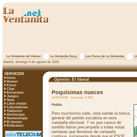
La Ventanita del Humor
La Ventanita Sexy
Los Foros de La Ventanita
Li
Madrid, domingo 9 de agosto de 2026
SERVICIOS
Inicio
Opinión: El liberal
Humor
Foros
Chat
Poquísimas nueces
Encuestas
Juegos
10/02/2008 Lecturas: 8.387
Sexy
Libro visitas
Publio
Calculadoras
Traductor
Pero muchísimo ruido, está siendo la tónica
Horóscopo
general del partido socialista en esta
Numerología
El tiempo
campaña electoral. Y es que carece de
Enlázanos
sentido llamar
precampaña
a todas estas
semanas que llevamos de campaña
continua, justamente desde que el PSOE