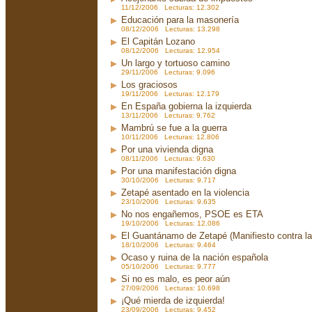
11/12/2006 Lecturas: 12.302
Educación para la masonería
08/12/2006 Lecturas: 13.298
El Capitán Lozano
08/12/2006 Lecturas: 12.954
Un largo y tortuoso camino
29/11/2006 Lecturas: 9.096
Los graciosos
19/11/2006 Lecturas: 12.179
En España gobierna la izquierda
13/11/2006 Lecturas: 9.762
Mambrú se fue a la guerra
10/11/2006 Lecturas: 12.806
Por una vivienda digna
08/11/2006 Lecturas: 9.630
Por una manifestación digna
30/10/2006 Lecturas: 9.717
Zetapé asentado en la violencia
23/10/2006 Lecturas: 9.635
No nos engañemos, PSOE es ETA
19/10/2006 Lecturas: 12.086
El Guantánamo de Zetapé (Manifiesto contra la 
18/10/2006 Lecturas: 9.464
Ocaso y ruina de la nación española
05/10/2006 Lecturas: 9.777
Si no es malo, es peor aún
27/09/2006 Lecturas: 10.698
¡Qué mierda de izquierda!
23/09/2006 Lecturas: 9.452