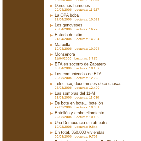
Derechos humonos
29/04/2006 Lecturas: 11.527
La OPA boba
27/04/2006 Lecturas: 10.023
Los genoveses
25/04/2006 Lecturas: 16.796
Estado de sitio
24/04/2006 Lecturas: 14.284
Marbella
19/04/2006 Lecturas: 10.027
Monseñora
11/04/2006 Lecturas: 9.715
ETA en socorro de Zapatero
03/04/2006 Lecturas: 10.187
Los comunicados de ETA
28/03/2006 Lecturas: 12.228
Telecinco, doce meses doce causas
28/03/2006 Lecturas: 12.490
Las sombras del 11-M
23/03/2006 Lecturas: 11.630
De bote en bote... botellón
22/03/2006 Lecturas: 10.361
Botellón y embotellamiento
22/03/2006 Lecturas: 10.139
Una Democracia sin atributos
19/03/2006 Lecturas: 9.844
En total, 360.000 viviendas
05/03/2006 Lecturas: 9.707