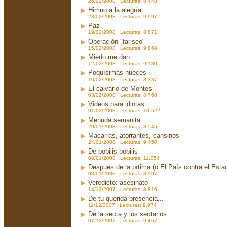
26/02/2008 Lecturas: 8.448
Himno a la alegría
23/02/2008 Lecturas: 9.997
Paz
19/02/2008 Lecturas: 8.871
Operación "fariseo"
15/02/2008 Lecturas: 9.868
Miedo me dan
12/02/2008 Lecturas: 9.180
Poquísimas nueces
10/02/2008 Lecturas: 8.387
El calvario de Montes
03/02/2008 Lecturas: 8.768
Videos para idiotas
01/02/2008 Lecturas: 10.522
Menuda semanita
29/01/2008 Lecturas: 8.545
Macarras, atorrantes, cansinos
24/01/2008 Lecturas: 9.450
De bobilis bobilis
08/01/2008 Lecturas: 11.354
Después de la pítima (o El País contra el Est
08/01/2008 Lecturas: 8.907
Veredicto: asesinato
14/12/2007 Lecturas: 8.816
De tu querida presencia...
11/12/2007 Lecturas: 9.974
De la secta y los sectarios
07/12/2007 Lecturas: 9.467