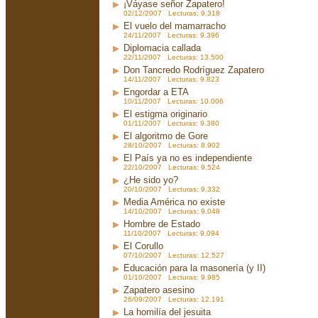
¡Váyase señor Zapatero!
02/12/2007 Lecturas: 9.318
El vuelo del mamarracho
24/11/2007 Lecturas: 9.396
Diplomacia callada
22/11/2007 Lecturas: 13.500
Don Tancredo Rodríguez Zapatero
14/11/2007 Lecturas: 9.823
Engordar a ETA
10/11/2007 Lecturas: 10.006
El estigma originario
01/11/2007 Lecturas: 9.380
El algoritmo de Gore
28/10/2007 Lecturas: 8.902
El País ya no es independiente
22/10/2007 Lecturas: 9.524
¿He sido yo?
20/10/2007 Lecturas: 9.332
Media América no existe
14/10/2007 Lecturas: 9.048
Hombre de Estado
11/10/2007 Lecturas: 9.094
El Corullo
07/10/2007 Lecturas: 12.527
Educación para la masonería (y II)
01/10/2007 Lecturas: 9.985
Zapatero asesino
26/09/2007 Lecturas: 12.191
La homilía del jesuita