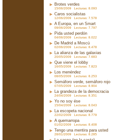
Brotes verdes
15/06/2009 Lecturas: 8.093
Caros socialistas
12/06/2009 Lecturas: 7.578
A Europa, en un Smart
09/06/2009 Lecturas: 7.797
Pida usted perdón
04/06/2009 Lecturas: 8.022
De Madrid a Moscú
02/06/2009 Lecturas: 8.478
La alianza de las galaxias
20/05/2009 Lecturas: 7.683
Que viene el lobby
16/05/2009 Lecturas: 7.823
Los menéndez
08/05/2009 Lecturas: 8.253
Semáforo verde, semáforo rojo
07/05/2009 Lecturas: 8.904
La grandeza de la democracia
24/04/2009 Lecturas: 8.351
Yo no soy ése
15/04/2009 Lecturas: 8.043
La escopeta nacional
22/02/2009 Lecturas: 8.779
A quemarropa
01/02/2009 Lecturas: 8.408
Tengo una mentira para usted
28/01/2009 Lecturas: 8.285
La caspa (no la casta)