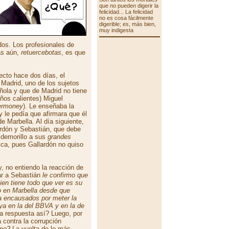
que no pueden digerir la
felicidad... La felicidad
no es cosa fácilmente
digerible; es, más bien,
muy indigesta
dos. Los profesionales de
ás aún,
retuercebotas
, es que
ecto hace dos días, el
e Madrid, uno de los sujetos
ñola y que de Madrid no tiene
os calientes) Miguel
ermoney
). Le enseñaba la
y le pedía que afirmara que él
e Marbella. Al día siguiente,
rdón y Sebastián, que debe
ldemorillo a sus
grandes
ica, pues Gallardón no quiso
, no entiendo la reacción de
tar a Sebastián
le confirmo que
ien tiene todo que ver es su
o en Marbella desde que
a encausados por meter la
ya en la del BBVA y en la de
na respuesta así? Luego, por
 contra la corrupción
mo?
La vuelta de lo más