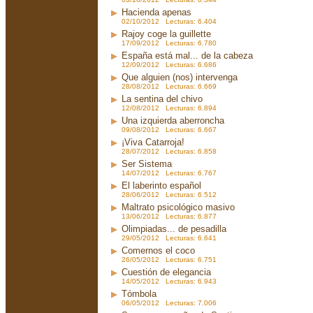
Hacienda apenas
02/10/2012 Lecturas: 6.404
Rajoy coge la guillette
17/09/2012 Lecturas: 6.780
España está mal... de la cabeza
12/09/2012 Lecturas: 6.686
Que alguien (nos) intervenga
28/08/2012 Lecturas: 6.669
La sentina del chivo
12/08/2012 Lecturas: 6.894
Una izquierda aberroncha
09/08/2012 Lecturas: 6.667
¡Viva Catarroja!
28/07/2012 Lecturas: 6.858
Ser Sistema
14/07/2012 Lecturas: 6.767
El laberinto español
28/06/2012 Lecturas: 6.512
Maltrato psicológico masivo
13/06/2012 Lecturas: 6.877
Olimpiadas... de pesadilla
29/05/2012 Lecturas: 6.641
Comernos el coco
26/05/2012 Lecturas: 6.751
Cuestión de elegancia
14/05/2012 Lecturas: 6.943
Tómbola
06/05/2012 Lecturas: 7.006