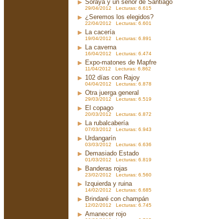
Soraya y un señor de Santiago
29/04/2012 Lecturas: 6.615
¿Seremos los elegidos?
22/04/2012 Lecturas: 6.601
La cacería
19/04/2012 Lecturas: 6.891
La caverna
16/04/2012 Lecturas: 6.474
Expo-matones de Mapfre
11/04/2012 Lecturas: 6.862
102 días con Rajoy
04/04/2012 Lecturas: 6.878
Otra juerga general
29/03/2012 Lecturas: 6.519
El copago
20/03/2012 Lecturas: 6.872
La rubalcabería
07/03/2012 Lecturas: 6.943
Urdangarín
03/03/2012 Lecturas: 6.636
Demasiado Estado
01/03/2012 Lecturas: 6.819
Banderas rojas
23/02/2012 Lecturas: 6.560
Izquierda y ruina
14/02/2012 Lecturas: 6.685
Brindaré con champán
12/02/2012 Lecturas: 6.745
Amanecer rojo