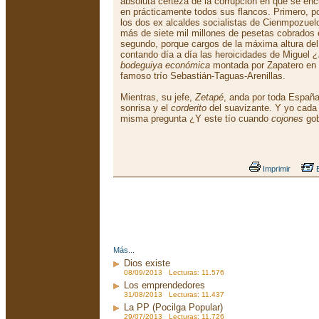
absoluta certeza de la corrupción en que se enc
en prácticamente todos sus flancos. Primero, po
los dos ex alcaldes socialistas de Cienmpozuel
más de siete mil millones de pesetas cobrados 
segundo, porque cargos de la máxima altura del 
contando día a día las heroicidades de Miguel
¿
bodeguiya económica
montada por Zapatero en 
famoso trío Sebastián-Taguas-Arenillas.
Mientras, su jefe,
Zetapé
, anda por toda España
sonrisa y el
corderito
del suavizante. Y yo cada
misma pregunta ¿Y este tío cuando
cojones
gob
Imprimir
E
Más...
Dios existe
08/09/2013 Lecturas: 11.576
Los emprendedores
31/08/2013 Lecturas: 11.437
La PP (Pocilga Popular)
29/07/2013 Lecturas: 11.726