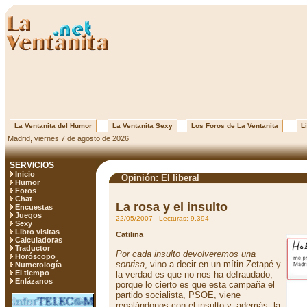
La Ventanita del Humor
La Ventanita Sexy
Los Foros de La Ventanita
Li
Madrid, viernes 7 de agosto de 2026
SERVICIOS
Inicio
Opinión: El liberal
Humor
Foros
Chat
La rosa y el insulto
Encuestas
Juegos
22/05/2007 Lecturas: 9.394
Sexy
Libro visitas
Catilina
Calculadoras
Traductor
Por cada insulto devolveremos una
Horóscopo
sonrisa
, vino a decir en un mítin Zetapé y
Numerología
El tiempo
la verdad es que no nos ha defraudado,
Enlázanos
porque lo cierto es que esta campaña el
partido socialista, PSOE, viene
regalándonos con el insulto y, además, la