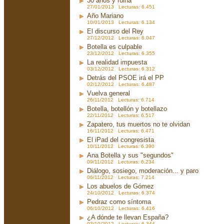
30 años y ruina
27/01/2013 Lecturas: 6.451
Año Mariano
10/01/2013 Lecturas: 6.134
El discurso del Rey
27/12/2012 Lecturas: 6.047
Botella es culpable
23/12/2012 Lecturas: 6.355
La realidad impuesta
03/12/2012 Lecturas: 6.312
Detrás del PSOE irá el PP
02/12/2012 Lecturas: 6.487
Vuelva general
26/11/2012 Lecturas: 6.714
Botella, botellón y botellazo
22/11/2012 Lecturas: 6.517
Zapatero, tus muertos no te olvidan
16/11/2012 Lecturas: 6.471
El iPad del congresista
10/11/2012 Lecturas: 6.390
Ana Botella y sus "segundos"
09/11/2012 Lecturas: 6.234
Diálogo, sosiego, moderación... y paro
06/11/2012 Lecturas: 7.214
Los abuelos de Gómez
24/10/2012 Lecturas: 6.374
Pedraz como síntoma
06/10/2012 Lecturas: 6.416
¿A dónde te llevan España?
03/10/2012 Lecturas: 6.344