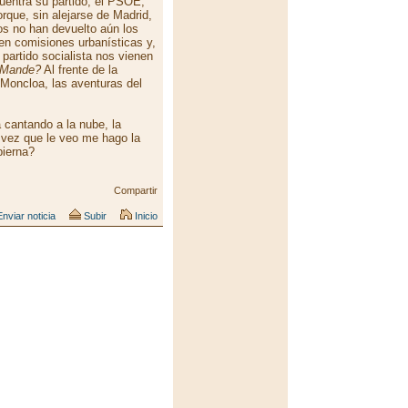
uentra su partido, el PSOE,
rque, sin alejarse de Madrid,
os no han devuelto aún los
en comisiones urbanísticas y,
partido socialista nos vienen
Mande?
Al frente de la
Moncloa, las aventuras del
 cantando a la nube, la
 vez que le veo me hago la
ierna?
Compartir
nviar noticia
Subir
Inicio