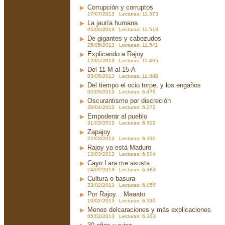
Corrupción y corruptos
17/07/2013 Lecturas: 11.373
La jauría humana
05/06/2013 Lecturas: 11.513
De gigantes y cabezudos
25/05/2013 Lecturas: 11.541
Explicando a Rajoy
12/05/2013 Lecturas: 11.495
Del 11-M al 15-A
03/05/2013 Lecturas: 11.888
Del tiempo el ocio torpe, y los engaños
02/05/2013 Lecturas: 6.479
Oscurantismo por discreción
20/04/2013 Lecturas: 6.272
Empoderar al pueblo
31/03/2013 Lecturas: 6.302
Zapajoy
22/03/2013 Lecturas: 6.330
Rajoy ya está Maduro
13/03/2013 Lecturas: 6.004
Cayo Lara me asusta
24/02/2013 Lecturas: 6.383
Cultura o basura
23/02/2013 Lecturas: 6.055
Por Rajoy... Maaato
10/02/2013 Lecturas: 6.330
Menos delcaraciones y más explicaciones
05/02/2013 Lecturas: 6.303