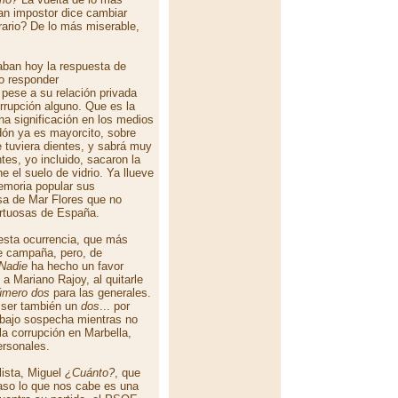
ran impostor dice cambiar
rario? De lo más miserable,
caban hoy la respuesta de
o responder
pese a su relación privada
rrupción alguno. Que es la
na significación en los medios
dón ya es mayorcito, sobre
e tuviera dientes, y sabrá muy
tes, yo incluido, sacaron la
e el suelo de vidrio. Ya llueve
memoria popular sus
a de Mar Flores que no
irtuosas de España.
esta ocurrencia, que más
de campaña, pero, de
Nadie
ha hecho un favor
a Mariano Rajoy, al quitarle
úmero dos
para las generales.
a ser también un
dos
... por
 bajo sospecha mientras no
a corrupción en Marbella,
ersonales.
lista, Miguel
¿Cuánto?
, que
aso lo que nos cabe es una