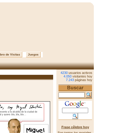
bro de Visitas
Juegos
4230
usuarios activos
4.050
visitantes hoy
7.243
páginas hoy
Buscar
Frase célebre hoy
Son tantos los mortales