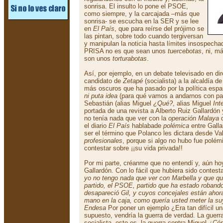
sonrisa. El insulto lo pone el PSOE,
como siempre, y la carcajada –más que
sonrisa- se escucha en la SER y se lee
en
El País
, que para reírse del prójimo se
las pintan, sobre todo cuando tergiversan
y manipulan la noticia hasta límites insospecha
PRISA no es que sean unos
tuercebotas
, ni, m
son unos
torturabotas
.
Así, por ejemplo, en un debate televisado en dir
candidato de
Zetapé
(socialista) a la alcaldía d
más oscuros que ha pasado por la política espa
ni puta idea
(para qué vamos a andarnos con pañ
Sebastián (alias Miguel
¿Qué?
, alias Miguel
Int
portada de una revista a Alberto Ruiz Gallardón 
no tenía nada que ver con la
operación Malaya
d
el diario
El País
hablabade
polémica
entre Galla
ser el término que Polanco les dictara desde Va
profesionales
, porque si algo no hubo fue polém
contestar sobre ¡¡su vida privada!!
Por mi parte, créanme que no entendí y, aún hoy
Gallardón. Con lo fácil que hubiera sido contes
yo no tengo nada que ver con Marbella y que qu
partido, el PSOE, partido que ha estado roband
desapareció Gil, y cuyos concejales están ahor
mano en la caja, como quería usted meter la su
Endesa
Por poner un ejemplo ¿Era tan difícil u
supuesto, vendría la guerra de verdad. La guerra
socialista, esto es, la guerra contra Miguel
¿Có