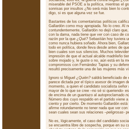
miserable del PSOE a la política, mientras el g
sonrisas por insultos ¿No será más bien lo cont
digo, si es que alguna vez se fue.
Bastantes de los comentaristas políticos califi
Gallardón como muy apropiada. No lo creo. Al n
contundentemente, Gallardón no dejó claro que, 
con la dama, nada tiene que ver con caso de co
razón por la que
¿Qué?
Sebastián hoy tuviera u
como nunca hubiera soñado. Ahora bien, Gallar
todo en política, donde lleva desde antes de qu
bien cuales son sus silencios. Muchos televiden
impresión de que el actual alcalde madrileño tien
sobre mojado y, le guste o no, aún está en la 
compromisos con Fernández Tapias y su defens
resultó precisamente una de las mujeres más v
Ignoro si Miguel
¿Quién?
saldrá beneficiado de 
parece dictada por el típico asesor de imagen 
momento, a quien el candidato socialista señor
mayor de lo que se cree –no sé si queriendo- es 
de encima de un guantazo al autoproclamado
n
Número dos cuyo respaldo en el partido viene 
ciento y por cierto. De momento Gallardón está
afirme rotundamente no tener nada que ver con l
sean cuales sean sus relaciones –
peligrosas
- p
No es, lógicamente, el caso del candidato socia
se encuentra libre de sospecha, porque en su c