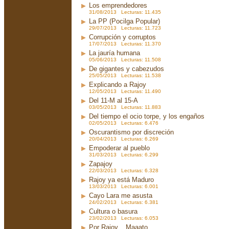
Los emprendedores
31/08/2013 Lecturas: 11.435
La PP (Pocilga Popular)
29/07/2013 Lecturas: 11.723
Corrupción y corruptos
17/07/2013 Lecturas: 11.370
La jauría humana
05/06/2013 Lecturas: 11.508
De gigantes y cabezudos
25/05/2013 Lecturas: 11.538
Explicando a Rajoy
12/05/2013 Lecturas: 11.490
Del 11-M al 15-A
03/05/2013 Lecturas: 11.883
Del tiempo el ocio torpe, y los engaños
02/05/2013 Lecturas: 6.476
Oscurantismo por discreción
20/04/2013 Lecturas: 6.269
Empoderar al pueblo
31/03/2013 Lecturas: 6.299
Zapajoy
22/03/2013 Lecturas: 6.328
Rajoy ya está Maduro
13/03/2013 Lecturas: 6.001
Cayo Lara me asusta
24/02/2013 Lecturas: 6.381
Cultura o basura
23/02/2013 Lecturas: 6.053
Por Rajoy... Maaato