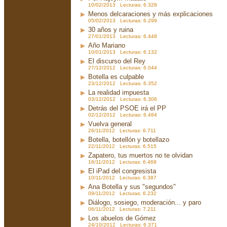
10/02/2013 Lecturas: 6.328
Menos delcaraciones y más explicaciones
05/02/2013 Lecturas: 6.299
30 años y ruina
27/01/2013 Lecturas: 6.448
Año Mariano
10/01/2013 Lecturas: 6.132
El discurso del Rey
27/12/2012 Lecturas: 6.044
Botella es culpable
23/12/2012 Lecturas: 6.352
La realidad impuesta
03/12/2012 Lecturas: 6.306
Detrás del PSOE irá el PP
02/12/2012 Lecturas: 6.484
Vuelva general
26/11/2012 Lecturas: 6.711
Botella, botellón y botellazo
22/11/2012 Lecturas: 6.515
Zapatero, tus muertos no te olvidan
16/11/2012 Lecturas: 6.469
El iPad del congresista
10/11/2012 Lecturas: 6.387
Ana Botella y sus "segundos"
09/11/2012 Lecturas: 6.232
Diálogo, sosiego, moderación... y paro
06/11/2012 Lecturas: 7.211
Los abuelos de Gómez
24/10/2012 Lecturas: 6.371