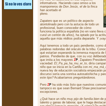
informativos. Haciendo caso omiso a los
mamporreros de
Don Jesús, el de la finca
han acertado el
pleno.
Zapatero que es un político de aspecto
atontolinado pero con la astucia de todo un
profesional, buen conocedor de cómo
funciona la política española (no en vano lleva c
curul un centón de años), ha optado por la actit
aquella que más réditos podía depararle. Y ¡vay
Aquí tenemos a todo un país pendiente, como d
palabras redondas del oráculo de la tribu. Conoc
qué estarían esperando la inmensa mayoría de l
patrios. Pendiente de que, con su voz delibera
que imita a los mayores
Z
P
, Zapatero President
vaciedad:
El_Pa_pa_ha_mu_er_to
, diría camp
niño que se inicia en la Cartilla con
mi_ma_má_
nueva ley de educación socialista empezarán por 
discurso sería una sonrisa autosatisfecha y par
este tipo?
Acabaríamos preguntándonos.
Pero
Z
P
ha sido más listo que nuestros comunic
tampoco es que sean Bernard Shaw precisament
excepciones.
¿Qué hace un niño muy
pijo de familia bien
de p
talento y ganas de laborar, que le haga destaca
ser algo
? Llamar la atención ¿Y cómo? De múlti