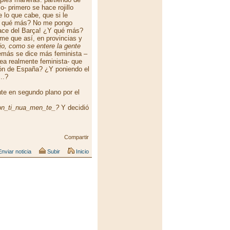
- primero se hace rojillo
 lo que cabe, que si le
¿Y qué más? No me pongo
ace del Barça! ¿Y qué más?
e que así, en provincias y
ijo, como se entere la gente
demás se dice más feminista –
ea realmente feminista- que
ción de España? ¿Y poniendo el
..?
nte en segundo plano por el
on_ti_nua_men_te_?
Y decidió
Compartir
nviar noticia
Subir
Inicio