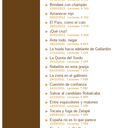
Brindaré con champán
12/02/2012 Lecturas: 6.743
Amanecer rojo
06/02/2012 Lecturas: 6.702
El País, como el culo
26/01/2012 Lecturas: 7.079
¡Qué cruz!
01/01/2012 Lecturas: 6.334
Ante todo, negar
28/12/2011 Lecturas: 6.643
La huida hacia adelante de Gallardón
17/12/2011 Lecturas: 7.225
La Quinta del Sordo
15/12/2011 Lecturas: 7.165
Rebelión en esta granja
03/12/2011 Lecturas: 7.010
La zorra en el gallinero
18/11/2011 Lecturas: 7.638
Cuestión de confianza
14/11/2011 Lecturas: 7.082
Salvar al candidato Rubalcaba
21/10/2011 Lecturas: 6.895
Entre inquisidores y matones
14/10/2011 Lecturas: 7.180
Tocata y fuga de Zetapé
25/09/2011 Lecturas: 7.480
España no es lo que parece
22/08/2011 Lecturas: 7.556