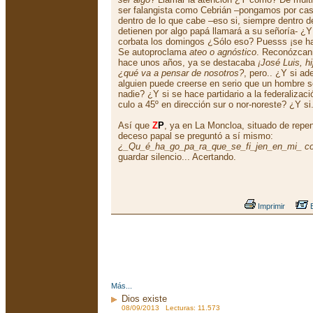
ser falangista como Cebrián –pongamos por caso
dentro de lo que cabe –eso si, siempre dentro de
detienen por algo papá llamará a su señoría- 
corbata los domingos ¿Sólo eso? Puesss ¡se h
Se autoproclama
ateo o agnóstico
. Reconózcanm
hace unos años, ya se destacaba
¡José Luis, h
¿qué va a pensar de nosotros?
, pero.. ¿Y si a
alguien puede creerse en serio que un hombre s
nadie? ¿Y si se hace partidario a la federaliza
culo a 45º en dirección sur o nor-noreste? ¿Y si.
Así que
Z
P
, ya en La Moncloa, situado de repe
deceso papal se preguntó a sí mismo:
¿_Qu_é_ha_go_pa_ra_que_se_fi_jen_en_mi_ c
guardar silencio... Acertando.
Imprimir
E
Más...
Dios existe
08/09/2013 Lecturas: 11.573