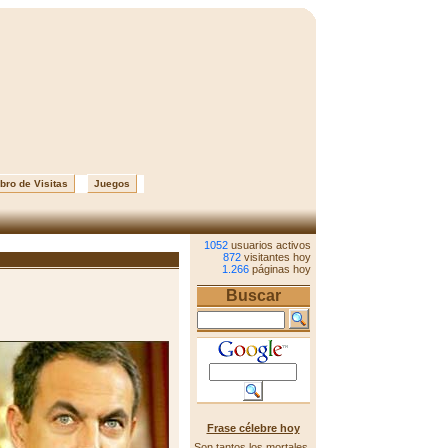
bro de Visitas
Juegos
1052
usuarios activos
872
visitantes hoy
1.266
páginas hoy
Buscar
Frase célebre hoy
Son tantos los mortales