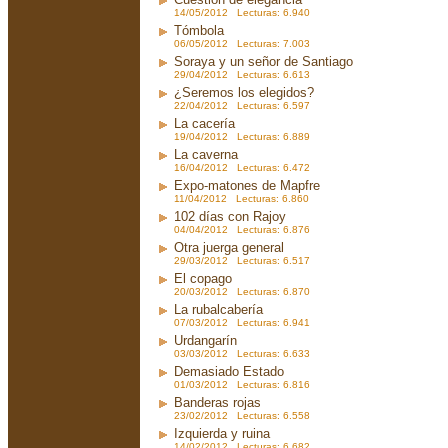
14/05/2012 Lecturas: 6.940
Tómbola
06/05/2012 Lecturas: 7.003
Soraya y un señor de Santiago
29/04/2012 Lecturas: 6.613
¿Seremos los elegidos?
22/04/2012 Lecturas: 6.597
La cacería
19/04/2012 Lecturas: 6.889
La caverna
16/04/2012 Lecturas: 6.472
Expo-matones de Mapfre
11/04/2012 Lecturas: 6.860
102 días con Rajoy
04/04/2012 Lecturas: 6.876
Otra juerga general
29/03/2012 Lecturas: 6.517
El copago
20/03/2012 Lecturas: 6.870
La rubalcabería
07/03/2012 Lecturas: 6.941
Urdangarín
03/03/2012 Lecturas: 6.633
Demasiado Estado
01/03/2012 Lecturas: 6.816
Banderas rojas
23/02/2012 Lecturas: 6.558
Izquierda y ruina
14/02/2012 Lecturas: 6.682