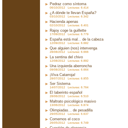
Pedraz como síntoma
06/10/2012 Lecturas: 6.414
¿A dónde te llevan España?
03/10/2012 Lecturas: 6.342
Hacienda apenas
02/10/2012 Lecturas: 6.401
Rajoy coge la guillette
17/09/2012 Lecturas: 6.779
España está mal... de la cabeza
12/09/2012 Lecturas: 6.682
Que alguien (nos) intervenga
28/08/2012 Lecturas: 6.666
La sentina del chivo
12/08/2012 Lecturas: 6.892
Una izquierda aberroncha
09/08/2012 Lecturas: 6.664
¡Viva Catarroja!
28/07/2012 Lecturas: 6.855
Ser Sistema
14/07/2012 Lecturas: 6.764
El laberinto español
28/06/2012 Lecturas: 6.510
Maltrato psicológico masivo
13/06/2012 Lecturas: 6.874
Olimpiadas... de pesadilla
29/05/2012 Lecturas: 6.637
Comernos el coco
26/05/2012 Lecturas: 6.749
Cuestión de elegancia