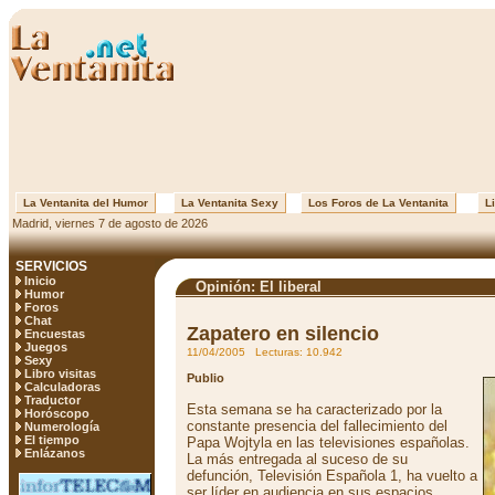
La Ventanita del Humor
La Ventanita Sexy
Los Foros de La Ventanita
Li
Madrid, viernes 7 de agosto de 2026
SERVICIOS
Inicio
Opinión: El liberal
Humor
Foros
Chat
Zapatero en silencio
Encuestas
Juegos
11/04/2005 Lecturas: 10.942
Sexy
Libro visitas
Publio
Calculadoras
Traductor
Esta semana se ha caracterizado por la
Horóscopo
constante presencia del fallecimiento del
Numerología
El tiempo
Papa Wojtyla en las televisiones españolas.
Enlázanos
La más entregada al suceso de su
defunción, Televisión Española 1, ha vuelto a
ser líder en audiencia en sus espacios