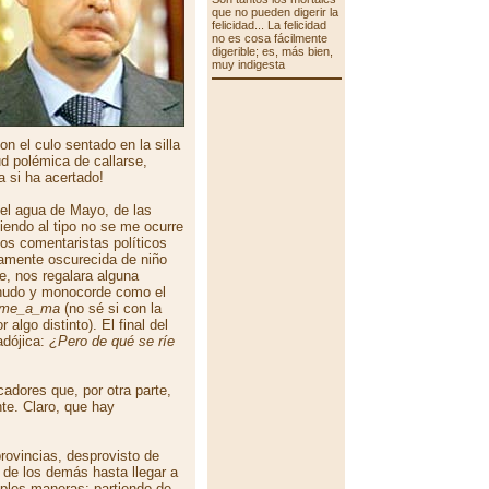
que no pueden digerir la
felicidad... La felicidad
no es cosa fácilmente
digerible; es, más bien,
muy indigesta
on el culo sentado en la silla
ud polémica de callarse,
a si ha acertado!
el agua de Mayo, de las
iendo al tipo no se me ocurre
os comentaristas políticos
damente oscurecida de niño
e, nos regalara alguna
anudo y monocorde como el
me_a_ma
(no sé si con la
algo distinto). El final del
adójica:
¿Pero de qué se ríe
adores que, por otra parte,
e. Claro, que hay
rovincias, desprovisto de
r de los demás hasta llegar a
ples maneras: partiendo de