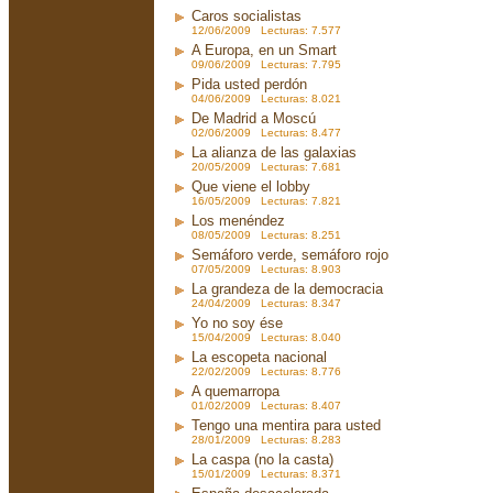
Caros socialistas
12/06/2009 Lecturas: 7.577
A Europa, en un Smart
09/06/2009 Lecturas: 7.795
Pida usted perdón
04/06/2009 Lecturas: 8.021
De Madrid a Moscú
02/06/2009 Lecturas: 8.477
La alianza de las galaxias
20/05/2009 Lecturas: 7.681
Que viene el lobby
16/05/2009 Lecturas: 7.821
Los menéndez
08/05/2009 Lecturas: 8.251
Semáforo verde, semáforo rojo
07/05/2009 Lecturas: 8.903
La grandeza de la democracia
24/04/2009 Lecturas: 8.347
Yo no soy ése
15/04/2009 Lecturas: 8.040
La escopeta nacional
22/02/2009 Lecturas: 8.776
A quemarropa
01/02/2009 Lecturas: 8.407
Tengo una mentira para usted
28/01/2009 Lecturas: 8.283
La caspa (no la casta)
15/01/2009 Lecturas: 8.371