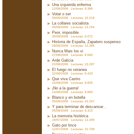
Una izquierda enferma
12/09/2006 Lecturas: 9.386
Votar o ser
06/09/2006 Lecturas: 10.216
La collares socialista
05/09/2006 Lecturas: 13.154
Peor, imposible
30/08/2006 Lecturas: 9.072
Historia de España, Zapatero suspenso
29/08/2006 Lecturas: 12.386
Nunca Mais los vi
27/08/2006 Lecturas: 9.640
Arde Galicia
22/08/2006 Lecturas: 10.297
El fuego no veranea
22/08/2006 Lecturas: 9.433
Que viva Castro
14/08/2006 Lecturas: 9.835
¡No a la guerra!
14/08/2006 Lecturas: 9.693
Blanco y en botella
05/08/2006 Lecturas: 10.247
Y para terminar de descansar...
05/08/2006 Lecturas: 9.315
La memoria histérica
16/07/2006 Lecturas: 12.456
Gato por lince
12/07/2006 Lecturas: 10.709