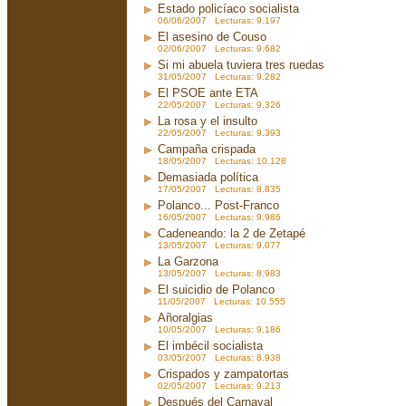
Estado policíaco socialista
06/06/2007 Lecturas: 9.197
El asesino de Couso
02/06/2007 Lecturas: 9.682
Si mi abuela tuviera tres ruedas
31/05/2007 Lecturas: 9.282
El PSOE ante ETA
22/05/2007 Lecturas: 9.326
La rosa y el insulto
22/05/2007 Lecturas: 9.393
Campaña crispada
18/05/2007 Lecturas: 10.128
Demasiada política
17/05/2007 Lecturas: 8.835
Polanco... Post-Franco
16/05/2007 Lecturas: 9.986
Cadeneando: la 2 de Zetapé
13/05/2007 Lecturas: 9.077
La Garzona
13/05/2007 Lecturas: 8.983
El suicidio de Polanco
11/05/2007 Lecturas: 10.555
Añoralgias
10/05/2007 Lecturas: 9.186
El imbécil socialista
03/05/2007 Lecturas: 8.938
Crispados y zampatortas
02/05/2007 Lecturas: 9.213
Después del Carnaval