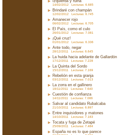
Izquierda y ruina
14/02/2012 Lecturas: 6.685
Brindaré con champán
12/02/2012 Lecturas: 6.745
Amanecer rojo
06/02/2012 Lecturas: 6.705
El País, como el culo
26/01/2012 Lecturas: 7.081
¡Qué cruz!
01/01/2012 Lecturas: 6.336
Ante todo, negar
28/12/2011 Lecturas: 6.645
La huida hacia adelante de Gallardón
17/12/2011 Lecturas: 7.228
La Quinta del Sordo
15/12/2011 Lecturas: 7.169
Rebelión en esta granja
03/12/2011 Lecturas: 7.013
La zorra en el gallinero
18/11/2011 Lecturas: 7.640
Cuestión de confianza
14/11/2011 Lecturas: 7.086
Salvar al candidato Rubalcaba
21/10/2011 Lecturas: 6.897
Entre inquisidores y matones
14/10/2011 Lecturas: 7.183
Tocata y fuga de Zetapé
25/09/2011 Lecturas: 7.484
España no es lo que parece