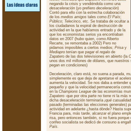
negando la crisis y vendiéndola como una
desaceleración
(yo prefiero
deceleración
)
Contó para ello con la estrecha colaboración
de los
medios amigos
tales como
El País
;
Público
;
Telecinco
, etc. Se trataba de ocultar a
los ciudadanos la espiral de destrucción de
actividad en la que habíamos entrado y de la
que los economistas serios ya encontraban
datos en 2007 (hubo quien, como Alberto
Recarte, se remontaba a 2002) Pero no
pidamos imposibles a ciertos medios;
Prisa
y
Mediapro
tenían que pagar el
regalo
de
Zapatero de las dos televisiones en abierto (la
C
unos dos mil millones de dólares, que nuestros 
pegan en condiciones)
Deceleración, claro está, no suena a parada, 
simplemente es que deja de apretarse el aceler
aumenta la velocidad. Se nos daba a entender q
pequeño y que la velocidad permanecería cons
en la
Champions League
de las economías mun
Zapatero -que por otra parte no tiene ni la más
dicha desaceleración terminaría
¡qué casualidad
pasado (terminadas las elecciones generales) pa
actividad en adelante ¿hasta dónde? Hasta super
Francia para, más tarde, alcanzar el plano emp
risa, pero entonces también, si no fuera porque 
corifeo socialista se dedicó de consuno a engañ
País
.