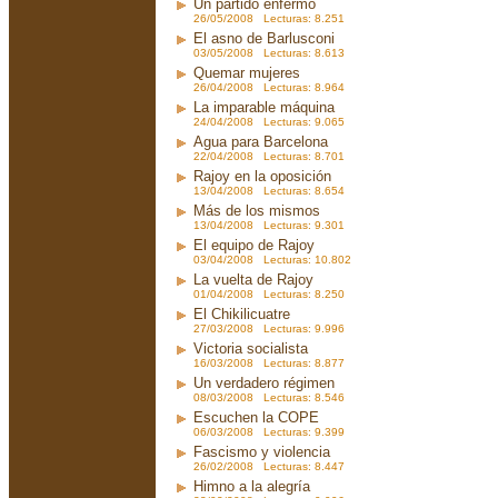
Un partido enfermo
26/05/2008 Lecturas: 8.251
El asno de Barlusconi
03/05/2008 Lecturas: 8.613
Quemar mujeres
26/04/2008 Lecturas: 8.964
La imparable máquina
24/04/2008 Lecturas: 9.065
Agua para Barcelona
22/04/2008 Lecturas: 8.701
Rajoy en la oposición
13/04/2008 Lecturas: 8.654
Más de los mismos
13/04/2008 Lecturas: 9.301
El equipo de Rajoy
03/04/2008 Lecturas: 10.802
La vuelta de Rajoy
01/04/2008 Lecturas: 8.250
El Chikilicuatre
27/03/2008 Lecturas: 9.996
Victoria socialista
16/03/2008 Lecturas: 8.877
Un verdadero régimen
08/03/2008 Lecturas: 8.546
Escuchen la COPE
06/03/2008 Lecturas: 9.399
Fascismo y violencia
26/02/2008 Lecturas: 8.447
Himno a la alegría