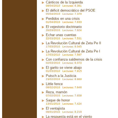
Cánticos de la Izquierda
09/04/2010 Lecturas: 8.381
El déficit democrático del PSOE
05/04/2010 Lecturas: 7.379
Perdidos en una crisis
01/04/2010 Lecturas: 7.833
El vejestorio doctrinario
26/03/2010 Lecturas: 7.624
Echar unas cuentas
22/03/2010 Lecturas: 7.531
La Revolución Cultural de Zeta Pe II
17/03/2010 Lecturas: 8.045
La Revolución Cultural de Zeta Pe I
17/03/2010 Lecturas: 7.597
Con confianza saldremos de la crisis
02/03/2010 Lecturas: 8.073
El garito se viene abajo
01/03/2010 Lecturas: 7.915
Putsch a la Justicia
23/02/2010 Lecturas: 8.860
Little fence
08/02/2010 Lecturas: 7.648
Reza, mamón
07/02/2010 Lecturas: 7.658
Saque de honor
13/01/2010 Lecturas: 7.424
El ventajista
08/01/2010 Lecturas: 8.219
La respuesta está en el viento