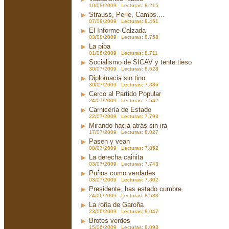
10/08/2009 Lecturas: 8.215
Strauss, Perle, Camps....
07/08/2009 Lecturas: 8.451
El Informe Calzada
03/08/2009 Lecturas: 8.758
La piba
01/08/2009 Lecturas: 8.711
Socialismo de SICAV y tente tieso
30/07/2009 Lecturas: 8.628
Diplomacia sin tino
30/07/2009 Lecturas: 7.886
Cerco al Partido Popular
24/07/2009 Lecturas: 7.542
Carnicería de Estado
22/07/2009 Lecturas: 7.793
Mirando hacia atrás sin ira
17/07/2009 Lecturas: 8.027
Pasen y vean
08/07/2009 Lecturas: 7.852
La derecha cainita
03/07/2009 Lecturas: 7.743
Puños como verdades
03/07/2009 Lecturas: 7.802
Presidente, has estado cumbre
24/06/2009 Lecturas: 8.583
La roña de Garoña
23/06/2009 Lecturas: 8.047
Brotes verdes
15/06/2009 Lecturas: 8.093