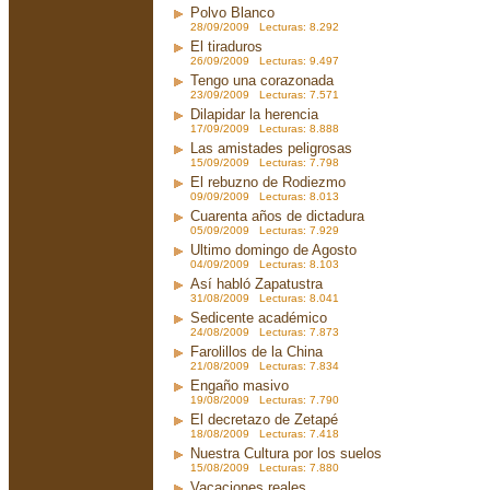
Polvo Blanco
28/09/2009 Lecturas: 8.292
El tiraduros
26/09/2009 Lecturas: 9.497
Tengo una corazonada
23/09/2009 Lecturas: 7.571
Dilapidar la herencia
17/09/2009 Lecturas: 8.888
Las amistades peligrosas
15/09/2009 Lecturas: 7.798
El rebuzno de Rodiezmo
09/09/2009 Lecturas: 8.013
Cuarenta años de dictadura
05/09/2009 Lecturas: 7.929
Ultimo domingo de Agosto
04/09/2009 Lecturas: 8.103
Así habló Zapatustra
31/08/2009 Lecturas: 8.041
Sedicente académico
24/08/2009 Lecturas: 7.873
Farolillos de la China
21/08/2009 Lecturas: 7.834
Engaño masivo
19/08/2009 Lecturas: 7.790
El decretazo de Zetapé
18/08/2009 Lecturas: 7.418
Nuestra Cultura por los suelos
15/08/2009 Lecturas: 7.880
Vacaciones reales