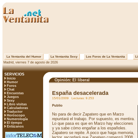
La Ventanita del Humor
La Ventanita Sexy
Los Foros de La Ventanita
Li
Madrid, viernes 7 de agosto de 2026
SERVICIOS
Inicio
Opinión: El liberal
Humor
Foros
Chat
España desacelerada
Encuestas
Juegos
15/01/2009 Lecturas: 9.253
Sexy
Libro visitas
Publio
Calculadoras
Traductor
No para de decir Zapatero que en Marzo
Horóscopo
repuntará
el trabajo. Por supuesto, es mentira.
Numerología
El tiempo
Lo que pasa es que en Marzo hay elecciones
Enlázanos
y ya sabe cómo engañar a los españoles.
Zapatero se repite. A poco que haga memoria,
lector, recordará que Zapatero comenzó 2008