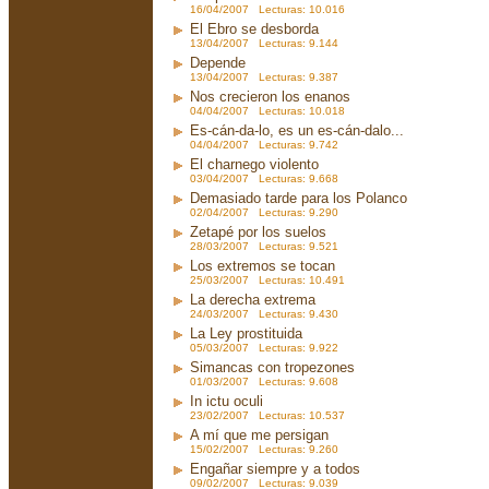
16/04/2007 Lecturas: 10.016
El Ebro se desborda
13/04/2007 Lecturas: 9.144
Depende
13/04/2007 Lecturas: 9.387
Nos crecieron los enanos
04/04/2007 Lecturas: 10.018
Es-cán-da-lo, es un es-cán-dalo...
04/04/2007 Lecturas: 9.742
El charnego violento
03/04/2007 Lecturas: 9.668
Demasiado tarde para los Polanco
02/04/2007 Lecturas: 9.290
Zetapé por los suelos
28/03/2007 Lecturas: 9.521
Los extremos se tocan
25/03/2007 Lecturas: 10.491
La derecha extrema
24/03/2007 Lecturas: 9.430
La Ley prostituida
05/03/2007 Lecturas: 9.922
Simancas con tropezones
01/03/2007 Lecturas: 9.608
In ictu oculi
23/02/2007 Lecturas: 10.537
A mí que me persigan
15/02/2007 Lecturas: 9.260
Engañar siempre y a todos
09/02/2007 Lecturas: 9.039