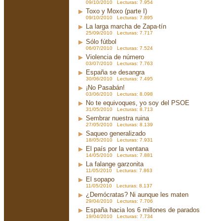
09/10/2010 Lecturas: 7.954
Toxo y Moxo (parte I)
09/10/2010 Lecturas: 7.895
La larga marcha de Zapa-tín
25/09/2010 Lecturas: 7.717
Sólo fútbol
06/07/2010 Lecturas: 7.524
Violencia de número
03/07/2010 Lecturas: 7.763
España se desangra
30/06/2010 Lecturas: 7.495
¡No Pasabán!
03/06/2010 Lecturas: 8.098
No te equivoques, yo soy del PSOE
31/05/2010 Lecturas: 8.713
Sembrar nuestra ruina
27/05/2010 Lecturas: 8.139
Saqueo generalizado
18/05/2010 Lecturas: 7.931
El país por la ventana
14/05/2010 Lecturas: 7.881
La falange garzonita
11/05/2010 Lecturas: 7.863
El sopapo
11/05/2010 Lecturas: 8.137
¿Demócratas? Ni aunque les maten
29/04/2010 Lecturas: 7.706
España hacia los 6 millones de parados
19/04/2010 Lecturas: 7.734