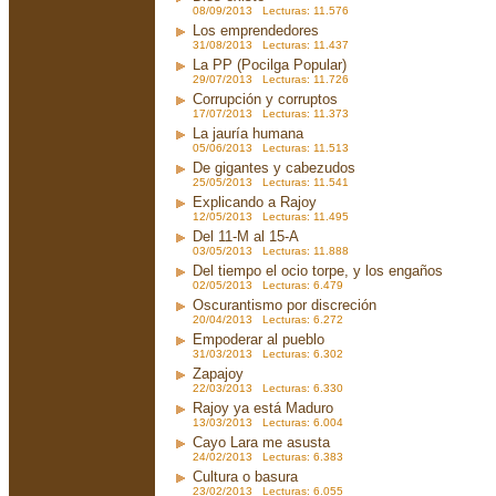
08/09/2013 Lecturas: 11.576
Los emprendedores
31/08/2013 Lecturas: 11.437
La PP (Pocilga Popular)
29/07/2013 Lecturas: 11.726
Corrupción y corruptos
17/07/2013 Lecturas: 11.373
La jauría humana
05/06/2013 Lecturas: 11.513
De gigantes y cabezudos
25/05/2013 Lecturas: 11.541
Explicando a Rajoy
12/05/2013 Lecturas: 11.495
Del 11-M al 15-A
03/05/2013 Lecturas: 11.888
Del tiempo el ocio torpe, y los engaños
02/05/2013 Lecturas: 6.479
Oscurantismo por discreción
20/04/2013 Lecturas: 6.272
Empoderar al pueblo
31/03/2013 Lecturas: 6.302
Zapajoy
22/03/2013 Lecturas: 6.330
Rajoy ya está Maduro
13/03/2013 Lecturas: 6.004
Cayo Lara me asusta
24/02/2013 Lecturas: 6.383
Cultura o basura
23/02/2013 Lecturas: 6.055