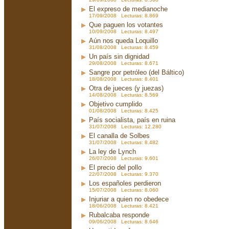
El expreso de medianoche
17/09/2008 Lecturas: 8.869
Que paguen los votantes
10/09/2008 Lecturas: 8.497
Aún nos queda Loquillo
31/08/2008 Lecturas: 8.459
Un país sin dignidad
29/08/2008 Lecturas: 8.671
Sangre por petróleo (del Báltico)
18/08/2008 Lecturas: 8.401
Otra de jueces (y juezas)
14/08/2008 Lecturas: 8.569
Objetivo cumplido
01/08/2008 Lecturas: 8.425
País socialista, país en ruina
31/07/2008 Lecturas: 12.280
El canalla de Solbes
31/07/2008 Lecturas: 8.482
La ley de Lynch
26/07/2008 Lecturas: 9.601
El precio del pollo
22/07/2008 Lecturas: 9.370
Los españoles perdieron
15/07/2008 Lecturas: 8.060
Injuriar a quien no obedece
18/06/2008 Lecturas: 8.421
Rubalcaba responde
09/06/2008 Lecturas: 8.646