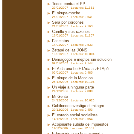
Todos contra el PP
29/01/2007 Lecturas: 11.531
El okupa-mocho
26/01/2007 Lecturas: 9.641
Será por cordones
21/01/2007 Lecturas: 9.163
Carrillo y sus razones
19/01/2007 Lecturas: 11.157
Fascistas
14/01/2007 Lecturas: 9.533
Zetapé de las JONS
13/01/2007 Lecturas: 10.004
Demagogos e ineptos sin solución
09/01/2007 Lecturas: 9.144
ETA da una bofETAda a zETApé
05/01/2007 Lecturas: 9.485
El okupa de la Moncloa
26/12/2006 Lecturas: 10.104
Un viaje a ninguna parte
24/12/2006 Lecturas: 9.080
Mi Gente
24/12/2006 Lecturas: 10.626
Gabilondo investiga el milagro
20/12/2006 Lecturas: 9.453
El estado social socialista
14/12/2006 Lecturas: 9.554
Acojonante subida de impuestos
11/12/2006 Lecturas: 12.301
Educación para la masonería