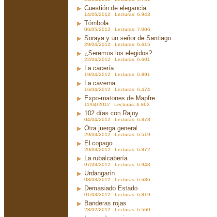
Cuestión de elegancia
14/05/2012 Lecturas: 6.943
Tómbola
06/05/2012 Lecturas: 7.006
Soraya y un señor de Santiago
29/04/2012 Lecturas: 6.615
¿Seremos los elegidos?
22/04/2012 Lecturas: 6.601
La cacería
19/04/2012 Lecturas: 6.891
La caverna
16/04/2012 Lecturas: 6.474
Expo-matones de Mapfre
11/04/2012 Lecturas: 6.862
102 días con Rajoy
04/04/2012 Lecturas: 6.878
Otra juerga general
29/03/2012 Lecturas: 6.519
El copago
20/03/2012 Lecturas: 6.872
La rubalcabería
07/03/2012 Lecturas: 6.943
Urdangarín
03/03/2012 Lecturas: 6.636
Demasiado Estado
01/03/2012 Lecturas: 6.819
Banderas rojas
23/02/2012 Lecturas: 6.560