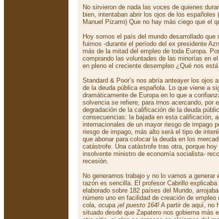
No sirvieron de nada las voces de quienes du
bien, intentaban abrir los ojos de los españoles
Manuel Pizarro) Que no hay más ciego que el qu
Hoy somos el país del mundo desarrollado que
fuimos -durante el período del ex presidente Az
más de la mitad del empleo de toda Europa. Por
comprando las voluntades de las minorías en el 
en pleno el creciente desempleo ¿Qué nos está
Standard & Poor’s nos abría anteayer los ojos a
de la deuda pública española. Lo que viene a s
dramáticamente de Europa en lo que a confianza
solvencia se refiere, para irnos acercando, por 
degradación de la calificación de la deuda públi
consecuencias: la bajada en esta calificación, a
internacionales de un mayor riesgo de impago p
riesgo de impago, más alto será el tipo de inte
que abonar para colocar la deuda en los mercad
catástrofe. Una catástrofe tras otra, porque hoy
insolvente ministro de economía socialista- re
recesión.
No generamos trabajo y no lo vamos a generar 
razón es sencilla. El profesor Cabrillo explica
elaborado sobre 182 países del Mundo, arrojab
número uno en facilidad de creación de empleo 
cola, ocupa
¡el puesto 164!
A partir de aquí, no 
situado desde que Zapatero nos gobierna más e