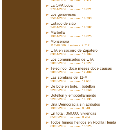
29/04/2006 Lecturas: 11.519
La OPA boba
27/04/2006 Lecturas: 10.021
Los genoveses
25/04/2006 Lecturas: 16.793
Estado de sitio
24/04/2006 Lecturas: 14.282
Marbella
19/04/2006 Lecturas: 10.025
Monseñora
11/04/2006 Lecturas: 9.712
ETA en socorro de Zapatero
03/04/2006 Lecturas: 10.184
Los comunicados de ETA
28/03/2006 Lecturas: 12.227
Telecinco, doce meses doce causas
28/03/2006 Lecturas: 12.489
Las sombras del 11-M
23/03/2006 Lecturas: 11.630
De bote en bote... botellón
22/03/2006 Lecturas: 10.360
Botellón y embotellamiento
22/03/2006 Lecturas: 10.135
Una Democracia sin atributos
19/03/2006 Lecturas: 9.840
En total, 360.000 viviendas
05/03/2006 Lecturas: 9.704
Todos fuimos heridos en Rodilla Herida
03/03/2006 Lecturas: 15.225