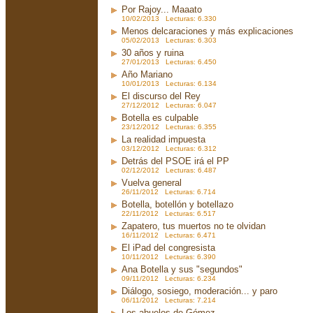
Por Rajoy... Maaato
10/02/2013 Lecturas: 6.330
Menos delcaraciones y más explicaciones
05/02/2013 Lecturas: 6.303
30 años y ruina
27/01/2013 Lecturas: 6.450
Año Mariano
10/01/2013 Lecturas: 6.134
El discurso del Rey
27/12/2012 Lecturas: 6.047
Botella es culpable
23/12/2012 Lecturas: 6.355
La realidad impuesta
03/12/2012 Lecturas: 6.312
Detrás del PSOE irá el PP
02/12/2012 Lecturas: 6.487
Vuelva general
26/11/2012 Lecturas: 6.714
Botella, botellón y botellazo
22/11/2012 Lecturas: 6.517
Zapatero, tus muertos no te olvidan
16/11/2012 Lecturas: 6.471
El iPad del congresista
10/11/2012 Lecturas: 6.390
Ana Botella y sus "segundos"
09/11/2012 Lecturas: 6.234
Diálogo, sosiego, moderación... y paro
06/11/2012 Lecturas: 7.214
Los abuelos de Gómez