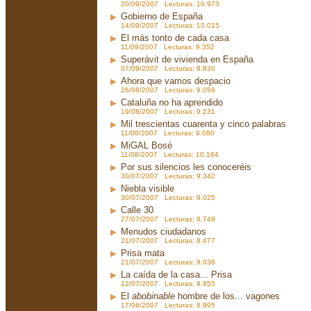
20/09/2007 Lecturas: 10.973
Gobierno de España
14/09/2007 Lecturas: 10.015
El más tonto de cada casa
11/09/2007 Lecturas: 9.352
Superávit de vivienda en España
07/09/2007 Lecturas: 8.830
Ahora que vamos despacio
26/08/2007 Lecturas: 9.059
Cataluña no ha aprendido
19/08/2007 Lecturas: 9.231
Mil trescientas cuarenta y cinco palabras
11/08/2007 Lecturas: 9.080
MiGAL Bosé
11/08/2007 Lecturas: 10.164
Por sus silencios les conoceréis
30/07/2007 Lecturas: 9.342
Niebla visible
30/07/2007 Lecturas: 9.025
Calle 30
27/07/2007 Lecturas: 8.749
Menudos ciudadanos
21/07/2007 Lecturas: 8.477
Prisa mata
21/07/2007 Lecturas: 9.036
La caída de la casa... Prisa
12/07/2007 Lecturas: 8.955
El
abobinable
hombre de los... vagones
17/06/2007 Lecturas: 8.995