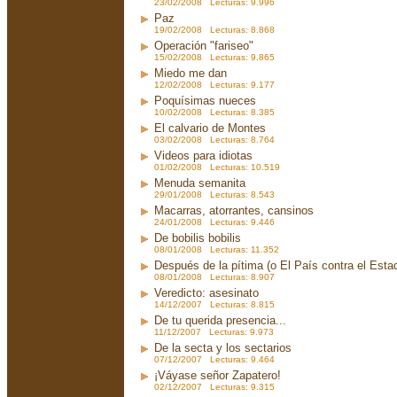
23/02/2008 Lecturas: 9.996
Paz
19/02/2008 Lecturas: 8.868
Operación "fariseo"
15/02/2008 Lecturas: 9.865
Miedo me dan
12/02/2008 Lecturas: 9.177
Poquísimas nueces
10/02/2008 Lecturas: 8.385
El calvario de Montes
03/02/2008 Lecturas: 8.764
Videos para idiotas
01/02/2008 Lecturas: 10.519
Menuda semanita
29/01/2008 Lecturas: 8.543
Macarras, atorrantes, cansinos
24/01/2008 Lecturas: 9.446
De bobilis bobilis
08/01/2008 Lecturas: 11.352
Después de la pítima (o El País contra el Est
08/01/2008 Lecturas: 8.907
Veredicto: asesinato
14/12/2007 Lecturas: 8.815
De tu querida presencia...
11/12/2007 Lecturas: 9.973
De la secta y los sectarios
07/12/2007 Lecturas: 9.464
¡Váyase señor Zapatero!
02/12/2007 Lecturas: 9.315