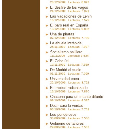
28/12/2009 Lecturas: 8.097
El desfile de los vagos
21/12/2009 Lecturas: 7.991
Las vacaciones de Lenin
15/12/2009 Lecturas: 7.579
El paro real en España
13/12/2009 Lecturas: 9.835
Una de piratas
07/12/2009 Lecturas: 7.799
La abuela intrépida
25/11/2009 Lecturas: 7.897
Socialismo pajillero
11/11/2009 Lecturas: 9.534
El Cobo útil
10/11/2009 Lecturas: 7.669
De Madrid al suelo
01/11/2009 Lecturas: 7.999
Universidad caca
25/10/2009 Lecturas: 8.722
El imbécil radicalizado
16/10/2009 Lecturas: 7.870
Chacona para un infante difunto
09/10/2009 Lecturas: 8.385
Decir casi la verdad
03/10/2009 Lecturas: 7.701
Los ponderosos
30/09/2009 Lecturas: 7.540
Gobierno de tahúres
29/09/2009 Lecturas: 7.587