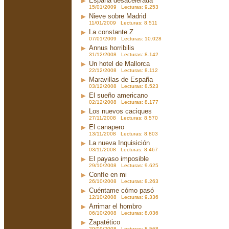
España desacelerada
15/01/2009 Lecturas: 9.253
Nieve sobre Madrid
11/01/2009 Lecturas: 8.511
La constante Z
07/01/2009 Lecturas: 10.028
Annus horribilis
31/12/2008 Lecturas: 8.142
Un hotel de Mallorca
22/12/2008 Lecturas: 8.112
Maravillas de España
03/12/2008 Lecturas: 8.523
El sueño americano
02/12/2008 Lecturas: 8.177
Los nuevos caciques
27/11/2008 Lecturas: 8.570
El canapero
13/11/2008 Lecturas: 8.803
La nueva Inquisición
03/11/2008 Lecturas: 8.467
El payaso imposible
29/10/2008 Lecturas: 9.625
Confíe en mi
26/10/2008 Lecturas: 8.263
Cuéntame cómo pasó
12/10/2008 Lecturas: 9.336
Arrimar el hombro
06/10/2008 Lecturas: 8.036
Zapatético
29/09/2008 Lecturas: 8.568