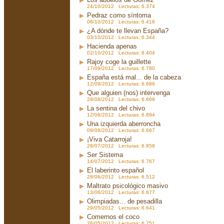
24/10/2012 Lecturas: 6.374
Pedraz como síntoma
06/10/2012 Lecturas: 6.416
¿A dónde te llevan España?
03/10/2012 Lecturas: 6.344
Hacienda apenas
02/10/2012 Lecturas: 6.404
Rajoy coge la guillette
17/09/2012 Lecturas: 6.780
España está mal... de la cabeza
12/09/2012 Lecturas: 6.686
Que alguien (nos) intervenga
28/08/2012 Lecturas: 6.669
La sentina del chivo
12/08/2012 Lecturas: 6.894
Una izquierda aberroncha
09/08/2012 Lecturas: 6.667
¡Viva Catarroja!
28/07/2012 Lecturas: 6.858
Ser Sistema
14/07/2012 Lecturas: 6.767
El laberinto español
28/06/2012 Lecturas: 6.512
Maltrato psicológico masivo
13/06/2012 Lecturas: 6.877
Olimpiadas... de pesadilla
29/05/2012 Lecturas: 6.641
Comernos el coco
26/05/2012 Lecturas: 6.751