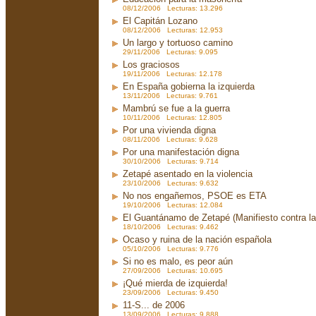
08/12/2006 Lecturas: 13.296
El Capitán Lozano
08/12/2006 Lecturas: 12.953
Un largo y tortuoso camino
29/11/2006 Lecturas: 9.095
Los graciosos
19/11/2006 Lecturas: 12.178
En España gobierna la izquierda
13/11/2006 Lecturas: 9.761
Mambrú se fue a la guerra
10/11/2006 Lecturas: 12.805
Por una vivienda digna
08/11/2006 Lecturas: 9.628
Por una manifestación digna
30/10/2006 Lecturas: 9.714
Zetapé asentado en la violencia
23/10/2006 Lecturas: 9.632
No nos engañemos, PSOE es ETA
19/10/2006 Lecturas: 12.084
El Guantánamo de Zetapé (Manifiesto contra la 
18/10/2006 Lecturas: 9.462
Ocaso y ruina de la nación española
05/10/2006 Lecturas: 9.776
Si no es malo, es peor aún
27/09/2006 Lecturas: 10.695
¡Qué mierda de izquierda!
23/09/2006 Lecturas: 9.450
11-S... de 2006
13/09/2006 Lecturas: 9.888