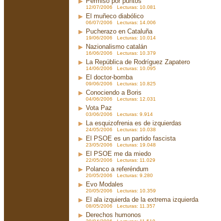
Permiso por puntos
12/07/2006 Lecturas: 10.081
El muñeco diabólico
06/07/2006 Lecturas: 14.006
Pucherazo en Cataluña
19/06/2006 Lecturas: 10.014
Nazionalismo catalán
16/06/2006 Lecturas: 10.379
La República de Rodríguez Zapatero
14/06/2006 Lecturas: 10.095
El doctor-bomba
09/06/2006 Lecturas: 10.825
Conociendo a Boris
04/06/2006 Lecturas: 12.031
Vota Paz
03/06/2006 Lecturas: 9.914
La esquizofrenia es de izquierdas
24/05/2006 Lecturas: 10.038
El PSOE es un partido fascista
23/05/2006 Lecturas: 19.048
El PSOE me da miedo
22/05/2006 Lecturas: 11.029
Polanco a referéndum
20/05/2006 Lecturas: 9.280
Evo Modales
20/05/2006 Lecturas: 10.359
El ala izquierda de la extrema izquierda
08/05/2006 Lecturas: 11.357
Derechos humonos