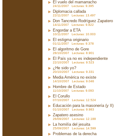
El vuelo del mamarracho
24/11/2007 Lecturas: 9.395
Diplomacia callada
22/11/2007 Lecturas: 13.497
Don Tancredo Rodríguez Zapatero
14/11/2007 Lecturas: 9.822
Engordar a ETA
10/11/2007 Lecturas: 10.003
El estigma originario
01/11/2007 Lecturas: 9.378
El algoritmo de Gore
28/10/2007 Lecturas: 8.901
El País ya no es independiente
22/10/2007 Lecturas: 9.523
¿He sido yo?
20/10/2007 Lecturas: 9.331
Media América no existe
14/10/2007 Lecturas: 9.046
Hombre de Estado
11/10/2007 Lecturas: 9.093
El Corullo
07/10/2007 Lecturas: 12.524
Educación para la masonería (y II)
01/10/2007 Lecturas: 9.983
Zapatero asesino
26/09/2007 Lecturas: 12.188
La homilía del jesuita
25/09/2007 Lecturas: 14.599
Problemas de la derecha