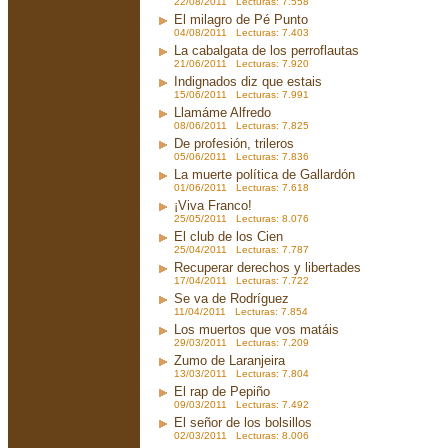
22/08/2011 Lecturas: 7.558
El milagro de Pé Punto
04/08/2011 Lecturas: 7.403
La cabalgata de los perroflautas
21/06/2011 Lecturas: 7.920
Indignados diz que estais
15/06/2011 Lecturas: 7.991
Llamáme Alfredo
08/06/2011 Lecturas: 7.825
De profesión, trileros
05/06/2011 Lecturas: 7.836
La muerte política de Gallardón
01/06/2011 Lecturas: 7.618
¡Viva Franco!
25/05/2011 Lecturas: 8.076
El club de los Cien
25/04/2011 Lecturas: 7.787
Recuperar derechos y libertades
17/04/2011 Lecturas: 7.722
Se va de Rodríguez
11/04/2011 Lecturas: 7.854
Los muertos que vos matáis
29/03/2011 Lecturas: 7.209
Zumo de Laranjeira
13/03/2011 Lecturas: 7.804
El rap de Pepiño
09/03/2011 Lecturas: 7.492
El señor de los bolsillos
02/03/2011 Lecturas: 8.006