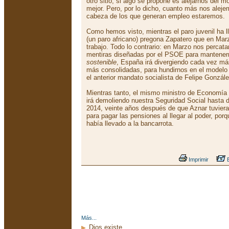
otro sitio, si algo se propone es alejarnos del
mejor. Pero, por lo dicho, cuanto más nos aleje
cabeza de los que generan empleo estaremos.
Como hemos visto, mientras el paro juvenil ha
(un paro africano) pregona Zapatero que en Ma
trabajo. Todo lo contrario: en Marzo nos percat
mentiras diseñadas por el PSOE para mantene
sostenible
, España irá divergiendo cada vez m
más consolidadas, para hundirnos en el modelo 
el anterior mandato socialista de Felipe Gonzále
Mientras tanto, el mismo ministro de Economía
irá demoliendo nuestra Seguridad Social hasta d
2014, veinte años después de que Aznar tuviera 
para pagar las pensiones al llegar al poder, porq
había llevado a la bancarrota.
Imprimir
E
Más...
Dios existe