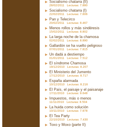
Socialismo chatarra (II)
28/02/2011 Lecturas: 7.880
Socialismo chatarra (I)
22/02/2011 Lecturas: 7.606
Pan y Telecirco
20/02/2011 Lecturas: 8.467
Menos rollos y más sindéresis
15/02/2011 Lecturas: 8.802
La larga noche de la chamosa
02/02/2011 Lecturas: 8.890
Gallardón se ha vuelto peligroso
07/01/2011 Lecturas: 7.815
Un dadá a destiempo
01/01/2011 Lecturas: 7.512
El síndrome Chamosa
19/12/2010 Lecturas: 8.207
El Ministerio del Jumento
17/12/2010 Lecturas: 8.717
España alarmada
10/12/2010 Lecturas: 8.216
El País, el paisaje y el paisanaje
17/11/2010 Lecturas: 9.648
Impuestos, más o menos
11/11/2010 Lecturas: 8.504
La huida como solución
10/11/2010 Lecturas: 7.978
El Tea Party
22/10/2010 Lecturas: 7.430
Toxo y Moxo (parte II)