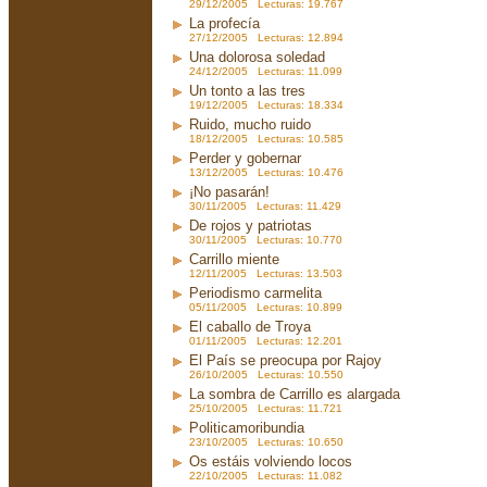
29/12/2005 Lecturas: 19.767
La profecía
27/12/2005 Lecturas: 12.894
Una dolorosa soledad
24/12/2005 Lecturas: 11.099
Un tonto a las tres
19/12/2005 Lecturas: 18.334
Ruido, mucho ruido
18/12/2005 Lecturas: 10.585
Perder y gobernar
13/12/2005 Lecturas: 10.476
¡No pasarán!
30/11/2005 Lecturas: 11.429
De rojos y patriotas
30/11/2005 Lecturas: 10.770
Carrillo miente
12/11/2005 Lecturas: 13.503
Periodismo carmelita
05/11/2005 Lecturas: 10.899
El caballo de Troya
01/11/2005 Lecturas: 12.201
El País se preocupa por Rajoy
26/10/2005 Lecturas: 10.550
La sombra de Carrillo es alargada
25/10/2005 Lecturas: 11.721
Politicamoribundia
23/10/2005 Lecturas: 10.650
Os estáis volviendo locos
22/10/2005 Lecturas: 11.082