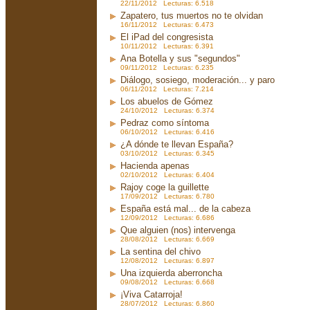
22/11/2012 Lecturas: 6.518
Zapatero, tus muertos no te olvidan
16/11/2012 Lecturas: 6.473
El iPad del congresista
10/11/2012 Lecturas: 6.391
Ana Botella y sus "segundos"
09/11/2012 Lecturas: 6.235
Diálogo, sosiego, moderación... y paro
06/11/2012 Lecturas: 7.214
Los abuelos de Gómez
24/10/2012 Lecturas: 6.374
Pedraz como síntoma
06/10/2012 Lecturas: 6.416
¿A dónde te llevan España?
03/10/2012 Lecturas: 6.345
Hacienda apenas
02/10/2012 Lecturas: 6.404
Rajoy coge la guillette
17/09/2012 Lecturas: 6.780
España está mal... de la cabeza
12/09/2012 Lecturas: 6.686
Que alguien (nos) intervenga
28/08/2012 Lecturas: 6.669
La sentina del chivo
12/08/2012 Lecturas: 6.897
Una izquierda aberroncha
09/08/2012 Lecturas: 6.668
¡Viva Catarroja!
28/07/2012 Lecturas: 6.860