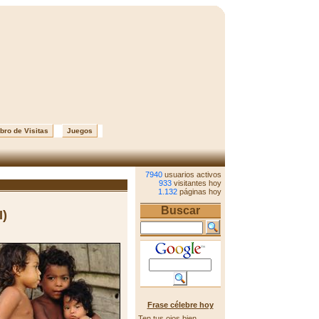
bro de Visitas
Juegos
7940
usuarios activos
933
visitantes hoy
1.132
páginas hoy
Buscar
I)
Frase célebre hoy
Ten tus ojos bien