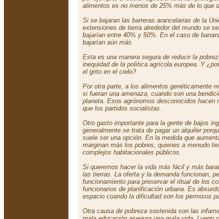
alimentos es no menos de 25% más de lo que d
Si se bajaran las barreras arancelarias de la U
extensiones de tierra alrededor del mundo se se
bajarían entre 40% y 50%. En el caso de banana
bajarían aún más.
Esta es una manera segura de reducir la pobrez
inequidad de la política agrícola europea. Y ¿po
el grito en el cielo?
Por otra parte, a los alimentos genéticamente m
si fueran una amenaza, cuando son una bendició
planeta. Esos agrónomos desconocidos hacen 
que los partidos socialistas.
Otro gasto importante para la gente de bajos ing
generalmente se trata de pagar un alquiler porqu
suele ser una opción. En la medida que aumenta
marginan más los pobres, quienes a menudo tien
complejos habitacionales públicos.
Si queremos hacer la vida más fácil y más barat
las tierras. La oferta y la demanda funcionan, p
funcionamiento para preservar el ritual de los c
funcionarios de planificación urbana. Es absurd
espacio cuando la dificultad son los permisos pa
Otra causa de pobreza sostenida son las infam
mala educación asegura una mala vida. Luego d