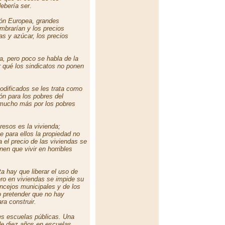
ebería ser.
nión Europea, grandes
mbrarían y los precios
s y azúcar, los precios
a, pero poco se habla de la
r qué los sindicatos no ponen
odificados se les trata como
n para los pobres del
mucho más por los pobres
resos es la vivienda;
e para ellos la propiedad no
 el precio de las viviendas se
en que vivir en horribles
a hay que liberar el uso de
ero en viviendas se impide su
oncejos municipales y de los
o pretender que no hay
ra construir.
es escuelas públicas. Una
e diez años en escuelas