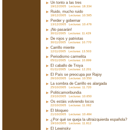
Un tonto a las tres
19/12/2005 Lecturas: 18.334
Ruido, mucho ruido
18/12/2005 Lecturas: 10.585
Perder y gobernar
13/12/2005 Lecturas: 10.476
¡No pasarán!
30/11/2005 Lecturas: 11.429
De rojos y patriotas
30/11/2005 Lecturas: 10.770
Carrillo miente
12/11/2005 Lecturas: 13.503
Periodismo carmelita
05/11/2005 Lecturas: 10.899
El caballo de Troya
01/11/2005 Lecturas: 12.201
El País se preocupa por Rajoy
26/10/2005 Lecturas: 10.550
La sombra de Carrillo es alargada
25/10/2005 Lecturas: 11.720
Politicamoribundia
23/10/2005 Lecturas: 10.650
Os estáis volviendo locos
22/10/2005 Lecturas: 11.082
El bloqueo
21/10/2005 Lecturas: 10.484
¿Por qué se queja la ultraizquierda española?
19/10/2005 Lecturas: 11.812
El Lewinsky