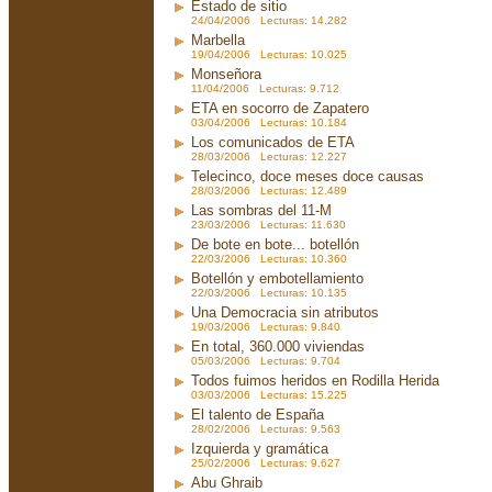
Estado de sitio
24/04/2006 Lecturas: 14.282
Marbella
19/04/2006 Lecturas: 10.025
Monseñora
11/04/2006 Lecturas: 9.712
ETA en socorro de Zapatero
03/04/2006 Lecturas: 10.184
Los comunicados de ETA
28/03/2006 Lecturas: 12.227
Telecinco, doce meses doce causas
28/03/2006 Lecturas: 12.489
Las sombras del 11-M
23/03/2006 Lecturas: 11.630
De bote en bote... botellón
22/03/2006 Lecturas: 10.360
Botellón y embotellamiento
22/03/2006 Lecturas: 10.135
Una Democracia sin atributos
19/03/2006 Lecturas: 9.840
En total, 360.000 viviendas
05/03/2006 Lecturas: 9.704
Todos fuimos heridos en Rodilla Herida
03/03/2006 Lecturas: 15.225
El talento de España
28/02/2006 Lecturas: 9.563
Izquierda y gramática
25/02/2006 Lecturas: 9.627
Abu Ghraib