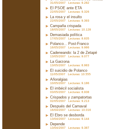
31/05/2007 Lecturas: 9.282
El PSOE ante ETA
22/05/2007 Lecturas: 9.326
La rosa y el insulto
22/05/2007 Lecturas: 9.393
Campaña crispada
18/05/2007 Lecturas: 10.128
Demasiada política
17/05/2007 Lecturas: 8.835
Polanco... Post-Franco
16/05/2007 Lecturas: 9.986
Cadeneando: la 2 de Zetapé
13/05/2007 Lecturas: 9.077
La Garzona
13/05/2007 Lecturas: 8.983
El suicidio de Polanco
11/05/2007 Lecturas: 10.555
Añoralgias
10/05/2007 Lecturas: 9.186
El imbécil socialista
03/05/2007 Lecturas: 8.938
Crispados y zampatortas
02/05/2007 Lecturas: 9.213
Después del Carnaval
16/04/2007 Lecturas: 10.016
El Ebro se desborda
13/04/2007 Lecturas: 9.144
Depende
13/04/2007 Lecturas: 9.387