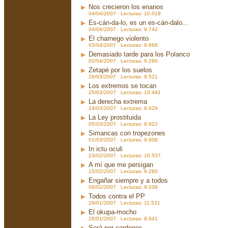
Nos crecieron los enanos
04/04/2007 Lecturas: 10.018
Es-cán-da-lo, es un es-cán-dalo...
04/04/2007 Lecturas: 9.742
El charnego violento
03/04/2007 Lecturas: 9.668
Demasiado tarde para los Polanco
02/04/2007 Lecturas: 9.290
Zetapé por los suelos
28/03/2007 Lecturas: 9.521
Los extremos se tocan
25/03/2007 Lecturas: 10.491
La derecha extrema
24/03/2007 Lecturas: 9.429
La Ley prostituida
05/03/2007 Lecturas: 9.922
Simancas con tropezones
01/03/2007 Lecturas: 9.608
In ictu oculi
23/02/2007 Lecturas: 10.537
A mí que me persigan
15/02/2007 Lecturas: 9.260
Engañar siempre y a todos
09/02/2007 Lecturas: 9.039
Todos contra el PP
29/01/2007 Lecturas: 11.531
El okupa-mocho
26/01/2007 Lecturas: 9.641
Será por cordones