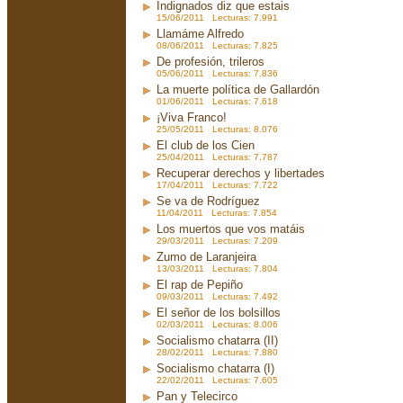
Indignados diz que estais
15/06/2011 Lecturas: 7.991
Llamáme Alfredo
08/06/2011 Lecturas: 7.825
De profesión, trileros
05/06/2011 Lecturas: 7.836
La muerte política de Gallardón
01/06/2011 Lecturas: 7.618
¡Viva Franco!
25/05/2011 Lecturas: 8.076
El club de los Cien
25/04/2011 Lecturas: 7.787
Recuperar derechos y libertades
17/04/2011 Lecturas: 7.722
Se va de Rodríguez
11/04/2011 Lecturas: 7.854
Los muertos que vos matáis
29/03/2011 Lecturas: 7.209
Zumo de Laranjeira
13/03/2011 Lecturas: 7.804
El rap de Pepiño
09/03/2011 Lecturas: 7.492
El señor de los bolsillos
02/03/2011 Lecturas: 8.006
Socialismo chatarra (II)
28/02/2011 Lecturas: 7.880
Socialismo chatarra (I)
22/02/2011 Lecturas: 7.605
Pan y Telecirco