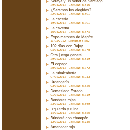
Soraya y un señor de Santiago
29/04/2012 Lecturas: 6.615
¿Seremos los elegidos?
22/04/2012 Lecturas: 6.601
La cacería
19/04/2012 Lecturas: 6.891
La caverna
16/04/2012 Lecturas: 6.474
Expo-matones de Mapfre
11/04/2012 Lecturas: 6.862
102 días con Rajoy
04/04/2012 Lecturas: 6.878
Otra juerga general
29/03/2012 Lecturas: 6.519
El copago
20/03/2012 Lecturas: 6.872
La rubalcabería
07/03/2012 Lecturas: 6.943
Urdangarín
03/03/2012 Lecturas: 6.636
Demasiado Estado
01/03/2012 Lecturas: 6.819
Banderas rojas
23/02/2012 Lecturas: 6.560
Izquierda y ruina
14/02/2012 Lecturas: 6.685
Brindaré con champán
12/02/2012 Lecturas: 6.745
Amanecer rojo