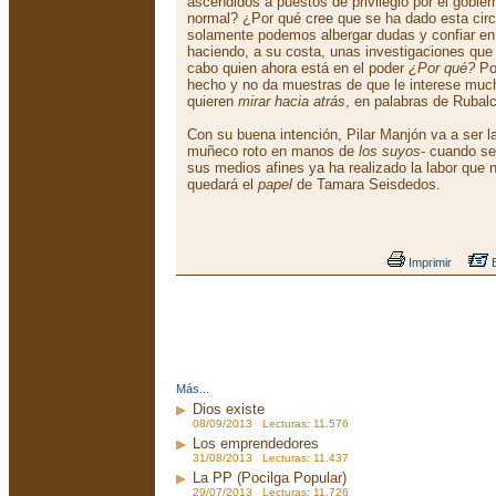
ascendidos a puestos de privilegio por el gobie
normal? ¿Por qué cree que se ha dado esta cir
solamente podemos albergar dudas y confiar en 
haciendo, a su costa, unas investigaciones que 
cabo quien ahora está en el poder
¿Por qué?
Por
hecho y no da muestras de que le interese mucho
quieren
mirar hacia atrás
, en palabras de Rubal
Con su buena intención, Pilar Manjón va a ser 
muñeco roto en manos de
los suyos
- cuando se
sus medios afines ya ha realizado la labor que 
quedará el
papel
de Tamara Seisdedos.
Imprimir
E
Más...
Dios existe
08/09/2013 Lecturas: 11.576
Los emprendedores
31/08/2013 Lecturas: 11.437
La PP (Pocilga Popular)
29/07/2013 Lecturas: 11.726