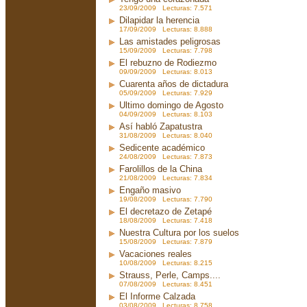
23/09/2009 Lecturas: 7.571
Dilapidar la herencia
17/09/2009 Lecturas: 8.888
Las amistades peligrosas
15/09/2009 Lecturas: 7.798
El rebuzno de Rodiezmo
09/09/2009 Lecturas: 8.013
Cuarenta años de dictadura
05/09/2009 Lecturas: 7.929
Ultimo domingo de Agosto
04/09/2009 Lecturas: 8.103
Así habló Zapatustra
31/08/2009 Lecturas: 8.040
Sedicente académico
24/08/2009 Lecturas: 7.873
Farolillos de la China
21/08/2009 Lecturas: 7.834
Engaño masivo
19/08/2009 Lecturas: 7.790
El decretazo de Zetapé
18/08/2009 Lecturas: 7.418
Nuestra Cultura por los suelos
15/08/2009 Lecturas: 7.879
Vacaciones reales
10/08/2009 Lecturas: 8.215
Strauss, Perle, Camps....
07/08/2009 Lecturas: 8.451
El Informe Calzada
03/08/2009 Lecturas: 8.758