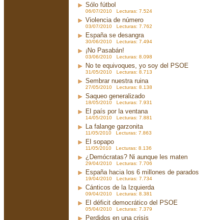
Sólo fútbol
06/07/2010 Lecturas: 7.524
Violencia de número
03/07/2010 Lecturas: 7.762
España se desangra
30/06/2010 Lecturas: 7.494
¡No Pasabán!
03/06/2010 Lecturas: 8.098
No te equivoques, yo soy del PSOE
31/05/2010 Lecturas: 8.713
Sembrar nuestra ruina
27/05/2010 Lecturas: 8.138
Saqueo generalizado
18/05/2010 Lecturas: 7.931
El país por la ventana
14/05/2010 Lecturas: 7.881
La falange garzonita
11/05/2010 Lecturas: 7.863
El sopapo
11/05/2010 Lecturas: 8.136
¿Demócratas? Ni aunque les maten
29/04/2010 Lecturas: 7.706
España hacia los 6 millones de parados
19/04/2010 Lecturas: 7.734
Cánticos de la Izquierda
09/04/2010 Lecturas: 8.381
El déficit democrático del PSOE
05/04/2010 Lecturas: 7.379
Perdidos en una crisis