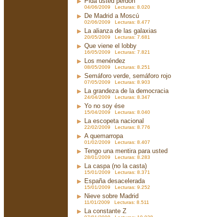
Pida usted perdón
04/06/2009 Lecturas: 8.020
De Madrid a Moscú
02/06/2009 Lecturas: 8.477
La alianza de las galaxias
20/05/2009 Lecturas: 7.681
Que viene el lobby
16/05/2009 Lecturas: 7.821
Los menéndez
08/05/2009 Lecturas: 8.251
Semáforo verde, semáforo rojo
07/05/2009 Lecturas: 8.903
La grandeza de la democracia
24/04/2009 Lecturas: 8.347
Yo no soy ése
15/04/2009 Lecturas: 8.040
La escopeta nacional
22/02/2009 Lecturas: 8.776
A quemarropa
01/02/2009 Lecturas: 8.407
Tengo una mentira para usted
28/01/2009 Lecturas: 8.283
La caspa (no la casta)
15/01/2009 Lecturas: 8.371
España desacelerada
15/01/2009 Lecturas: 9.252
Nieve sobre Madrid
11/01/2009 Lecturas: 8.511
La constante Z