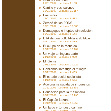
21/01/2007 Lecturas: 9.163
Carrillo y sus razones
19/01/2007 Lecturas: 11.157
Fascistas
14/01/2007 Lecturas: 9.533
Zetapé de las JONS
13/01/2007 Lecturas: 10.003
Demagogos e ineptos sin solución
09/01/2007 Lecturas: 9.144
ETA da una bofETAda a zETApé
05/01/2007 Lecturas: 9.485
El okupa de la Moncloa
26/12/2006 Lecturas: 10.104
Un viaje a ninguna parte
24/12/2006 Lecturas: 9.080
Mi Gente
24/12/2006 Lecturas: 10.626
Gabilondo investiga el milagro
20/12/2006 Lecturas: 9.453
El estado social socialista
14/12/2006 Lecturas: 9.554
Acojonante subida de impuestos
11/12/2006 Lecturas: 12.301
Educación para la masonería
08/12/2006 Lecturas: 13.296
El Capitán Lozano
08/12/2006 Lecturas: 12.953
Un largo y tortuoso camino
29/11/2006 Lecturas: 9.095