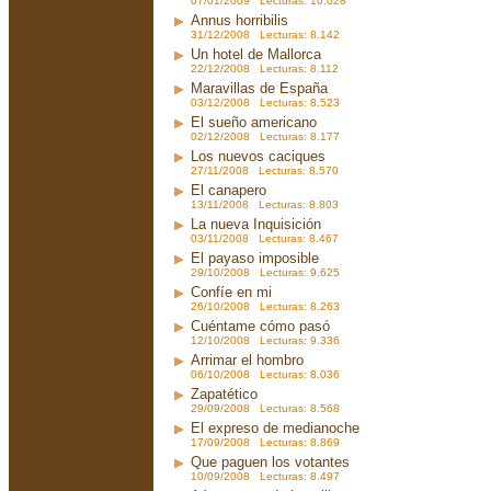
07/01/2009 Lecturas: 10.028
Annus horribilis
31/12/2008 Lecturas: 8.142
Un hotel de Mallorca
22/12/2008 Lecturas: 8.112
Maravillas de España
03/12/2008 Lecturas: 8.523
El sueño americano
02/12/2008 Lecturas: 8.177
Los nuevos caciques
27/11/2008 Lecturas: 8.570
El canapero
13/11/2008 Lecturas: 8.803
La nueva Inquisición
03/11/2008 Lecturas: 8.467
El payaso imposible
29/10/2008 Lecturas: 9.625
Confíe en mi
26/10/2008 Lecturas: 8.263
Cuéntame cómo pasó
12/10/2008 Lecturas: 9.336
Arrimar el hombro
06/10/2008 Lecturas: 8.036
Zapatético
29/09/2008 Lecturas: 8.568
El expreso de medianoche
17/09/2008 Lecturas: 8.869
Que paguen los votantes
10/09/2008 Lecturas: 8.497