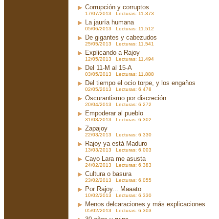
Corrupción y corruptos
17/07/2013 Lecturas: 11.373
La jauría humana
05/06/2013 Lecturas: 11.512
De gigantes y cabezudos
25/05/2013 Lecturas: 11.541
Explicando a Rajoy
12/05/2013 Lecturas: 11.494
Del 11-M al 15-A
03/05/2013 Lecturas: 11.888
Del tiempo el ocio torpe, y los engaños
02/05/2013 Lecturas: 6.478
Oscurantismo por discreción
20/04/2013 Lecturas: 6.272
Empoderar al pueblo
31/03/2013 Lecturas: 6.302
Zapajoy
22/03/2013 Lecturas: 6.330
Rajoy ya está Maduro
13/03/2013 Lecturas: 6.003
Cayo Lara me asusta
24/02/2013 Lecturas: 6.383
Cultura o basura
23/02/2013 Lecturas: 6.055
Por Rajoy... Maaato
10/02/2013 Lecturas: 6.330
Menos delcaraciones y más explicaciones
05/02/2013 Lecturas: 6.303