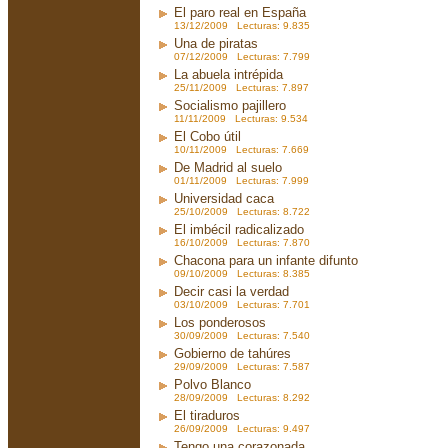
El paro real en España
13/12/2009 Lecturas: 9.835
Una de piratas
07/12/2009 Lecturas: 7.799
La abuela intrépida
25/11/2009 Lecturas: 7.897
Socialismo pajillero
11/11/2009 Lecturas: 9.534
El Cobo útil
10/11/2009 Lecturas: 7.669
De Madrid al suelo
01/11/2009 Lecturas: 7.999
Universidad caca
25/10/2009 Lecturas: 8.722
El imbécil radicalizado
16/10/2009 Lecturas: 7.870
Chacona para un infante difunto
09/10/2009 Lecturas: 8.385
Decir casi la verdad
03/10/2009 Lecturas: 7.701
Los ponderosos
30/09/2009 Lecturas: 7.540
Gobierno de tahúres
29/09/2009 Lecturas: 7.587
Polvo Blanco
28/09/2009 Lecturas: 8.292
El tiraduros
26/09/2009 Lecturas: 9.497
Tengo una corazonada