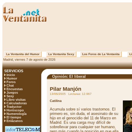
La Ventanita del Humor
La Ventanita Sexy
Los Foros de La Ventanita
Li
Madrid, viernes 7 de agosto de 2026
SERVICIOS
Inicio
Opinión: El liberal
Humor
Foros
Chat
Pilar Manjón
Encuestas
Juegos
13/06/2005 Lecturas: 12.967
Sexy
Libro visitas
Catilina
Calculadoras
Traductor
Acumula sobre sí varios trastornos. El
Horóscopo
primero es, sin duda, el asesinato de su
Numerología
El tiempo
hijo en el genocidio del 11 de Marzo en
Enlázanos
Madrid. Es una carga muy difícil de
sobrellevar para cualquier ser humano,
pero más cuando la posición en que ella