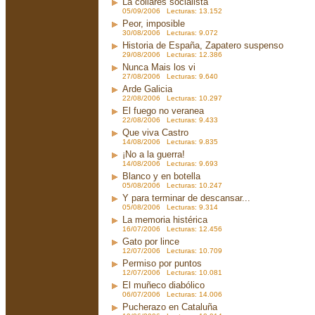
La collares socialista
05/09/2006 Lecturas: 13.152
Peor, imposible
30/08/2006 Lecturas: 9.072
Historia de España, Zapatero suspenso
29/08/2006 Lecturas: 12.386
Nunca Mais los vi
27/08/2006 Lecturas: 9.640
Arde Galicia
22/08/2006 Lecturas: 10.297
El fuego no veranea
22/08/2006 Lecturas: 9.433
Que viva Castro
14/08/2006 Lecturas: 9.835
¡No a la guerra!
14/08/2006 Lecturas: 9.693
Blanco y en botella
05/08/2006 Lecturas: 10.247
Y para terminar de descansar...
05/08/2006 Lecturas: 9.314
La memoria histérica
16/07/2006 Lecturas: 12.456
Gato por lince
12/07/2006 Lecturas: 10.709
Permiso por puntos
12/07/2006 Lecturas: 10.081
El muñeco diabólico
06/07/2006 Lecturas: 14.006
Pucherazo en Cataluña