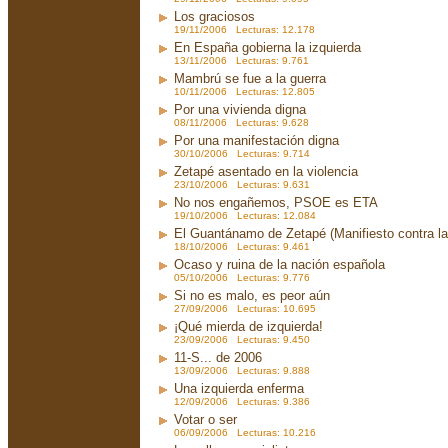
Los graciosos
19/11/2006 Lecturas: 12.178
En España gobierna la izquierda
13/11/2006 Lecturas: 9.761
Mambrú se fue a la guerra
10/11/2006 Lecturas: 12.805
Por una vivienda digna
08/11/2006 Lecturas: 9.628
Por una manifestación digna
30/10/2006 Lecturas: 9.714
Zetapé asentado en la violencia
23/10/2006 Lecturas: 9.631
No nos engañemos, PSOE es ETA
19/10/2006 Lecturas: 12.084
El Guantánamo de Zetapé (Manifiesto contra la 
18/10/2006 Lecturas: 9.461
Ocaso y ruina de la nación española
05/10/2006 Lecturas: 9.776
Si no es malo, es peor aún
27/09/2006 Lecturas: 10.695
¡Qué mierda de izquierda!
23/09/2006 Lecturas: 9.450
11-S... de 2006
13/09/2006 Lecturas: 9.888
Una izquierda enferma
12/09/2006 Lecturas: 9.386
Votar o ser
06/09/2006 Lecturas: 10.216