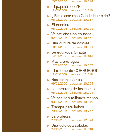
23/02/2006 Lecturas: 10.014
El papelón de ZP
11/02/2006 Lecturas: 10.520
¿Pero sabe esto Conde Pumpido?
08/02/2006 Lecturas: 10.237
El cocalero
05/02/2006 Lecturas: 10.823
Veinte años no es nada
02/02/2006 Lecturas: 10.552
Una cultura de colores
18/01/2006 Lecturas: 13.691
Se equivoca Girauta
14/01/2006 Lecturas: 11.404
Más claro, agua
12/01/2006 Lecturas: 10.857
El retorno de CORRUPSOE
11/01/2006 Lecturas: 12.038
Nos equivocamos
09/01/2006 Lecturas: 10.994
La carretera de los huesos
05/01/2006 Lecturas: 25.204
Veinticinco millones menos
03/01/2006 Lecturas: 10.919
Trampa para bobos
29/12/2005 Lecturas: 19.767
La profecía
27/12/2005 Lecturas: 12.894
Una dolorosa soledad
24/12/2005 Lecturas: 11.099