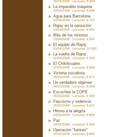
26/04/2008 Lecturas: 8.964
La imparable máquina
24/04/2008 Lecturas: 9.065
Agua para Barcelona
22/04/2008 Lecturas: 8.701
Rajoy en la oposición
13/04/2008 Lecturas: 8.654
Más de los mismos
13/04/2008 Lecturas: 9.300
El equipo de Rajoy
03/04/2008 Lecturas: 10.802
La vuelta de Rajoy
01/04/2008 Lecturas: 8.250
El Chikilicuatre
27/03/2008 Lecturas: 9.996
Victoria socialista
16/03/2008 Lecturas: 8.877
Un verdadero régimen
08/03/2008 Lecturas: 8.546
Escuchen la COPE
06/03/2008 Lecturas: 9.399
Fascismo y violencia
26/02/2008 Lecturas: 8.447
Himno a la alegría
23/02/2008 Lecturas: 9.996
Paz
19/02/2008 Lecturas: 8.868
Operación "fariseo"
15/02/2008 Lecturas: 9.865