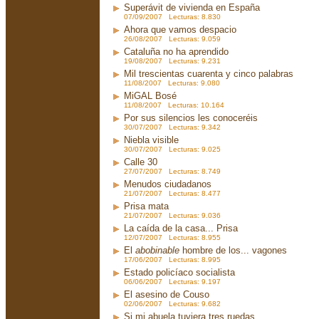
Superávit de vivienda en España
07/09/2007 Lecturas: 8.830
Ahora que vamos despacio
26/08/2007 Lecturas: 9.059
Cataluña no ha aprendido
19/08/2007 Lecturas: 9.231
Mil trescientas cuarenta y cinco palabras
11/08/2007 Lecturas: 9.080
MiGAL Bosé
11/08/2007 Lecturas: 10.164
Por sus silencios les conoceréis
30/07/2007 Lecturas: 9.342
Niebla visible
30/07/2007 Lecturas: 9.025
Calle 30
27/07/2007 Lecturas: 8.749
Menudos ciudadanos
21/07/2007 Lecturas: 8.477
Prisa mata
21/07/2007 Lecturas: 9.036
La caída de la casa... Prisa
12/07/2007 Lecturas: 8.955
El
abobinable
hombre de los... vagones
17/06/2007 Lecturas: 8.995
Estado policíaco socialista
06/06/2007 Lecturas: 9.197
El asesino de Couso
02/06/2007 Lecturas: 9.682
Si mi abuela tuviera tres ruedas