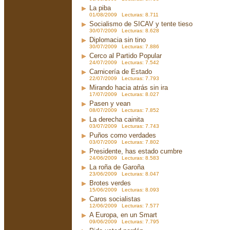
La piba
01/08/2009 Lecturas: 8.711
Socialismo de SICAV y tente tieso
30/07/2009 Lecturas: 8.628
Diplomacia sin tino
30/07/2009 Lecturas: 7.886
Cerco al Partido Popular
24/07/2009 Lecturas: 7.542
Carnicería de Estado
22/07/2009 Lecturas: 7.793
Mirando hacia atrás sin ira
17/07/2009 Lecturas: 8.027
Pasen y vean
08/07/2009 Lecturas: 7.852
La derecha cainita
03/07/2009 Lecturas: 7.743
Puños como verdades
03/07/2009 Lecturas: 7.802
Presidente, has estado cumbre
24/06/2009 Lecturas: 8.583
La roña de Garoña
23/06/2009 Lecturas: 8.047
Brotes verdes
15/06/2009 Lecturas: 8.093
Caros socialistas
12/06/2009 Lecturas: 7.577
A Europa, en un Smart
09/06/2009 Lecturas: 7.795