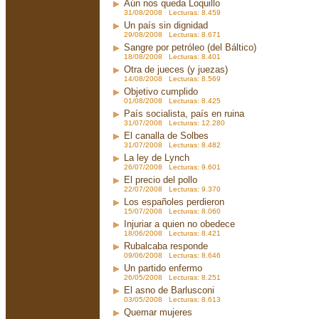
Aún nos queda Loquillo
31/08/2008 Lecturas: 8.459
Un país sin dignidad
29/08/2008 Lecturas: 8.671
Sangre por petróleo (del Báltico)
18/08/2008 Lecturas: 8.401
Otra de jueces (y juezas)
14/08/2008 Lecturas: 8.569
Objetivo cumplido
01/08/2008 Lecturas: 8.425
País socialista, país en ruina
31/07/2008 Lecturas: 12.280
El canalla de Solbes
31/07/2008 Lecturas: 8.482
La ley de Lynch
26/07/2008 Lecturas: 9.601
El precio del pollo
22/07/2008 Lecturas: 9.370
Los españoles perdieron
15/07/2008 Lecturas: 8.060
Injuriar a quien no obedece
18/06/2008 Lecturas: 8.421
Rubalcaba responde
09/06/2008 Lecturas: 8.646
Un partido enfermo
26/05/2008 Lecturas: 8.251
El asno de Barlusconi
03/05/2008 Lecturas: 8.613
Quemar mujeres