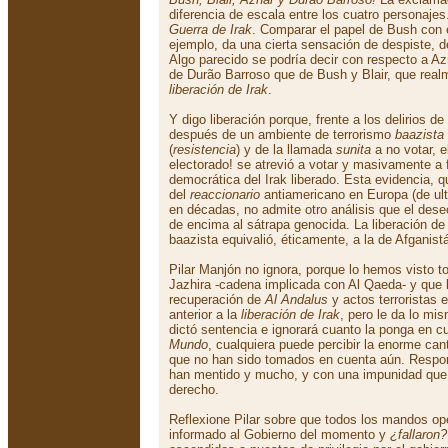
diferencia de escala entre los cuatro personajes
Guerra de Irak
. Comparar el papel de Bush con 
ejemplo, da una cierta sensación de despiste, d
Algo parecido se podría decir con respecto a A
de Durão Barroso que de Bush y Blair, que real
liberación de Irak
.
Y digo liberación porque, frente a los delirios de
después de un ambiente de terrorismo
baazista
(
resistencia
) y de la llamada
sunita
a no votar, e
electorado! se atrevió a votar y masivamente a 
democrática del Irak liberado. Esta evidencia, 
del
reaccionario
antiamericano en Europa (de ult
en décadas, no admite otro análisis que el deseo
de encima al sátrapa genocida. La liberación de 
baazista equivalió, éticamente, a la de Afganist
Pilar Manjón no ignora, porque lo hemos visto to
Jazhira -cadena implicada con Al Qaeda- y que
recuperación de
Al Andalus
y actos terroristas
anterior a la
liberación de Irak
, pero le da lo m
dictó sentencia e ignorará cuanto la ponga en c
Mundo
, cualquiera puede percibir la enorme ca
que no han sido tomados en cuenta aún. Respons
han mentido y mucho, y con una impunidad que
derecho.
Reflexione Pilar sobre que todos los mandos op
informado al Gobierno del momento y
¿fallaron?