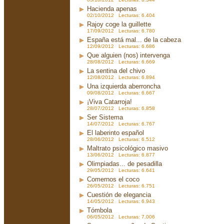
Hacienda apenas
02/10/2012 Lecturas: 6.404
Rajoy coge la guillette
17/09/2012 Lecturas: 6.780
España está mal... de la cabeza
12/09/2012 Lecturas: 6.686
Que alguien (nos) intervenga
28/08/2012 Lecturas: 6.669
La sentina del chivo
12/08/2012 Lecturas: 6.894
Una izquierda aberroncha
09/08/2012 Lecturas: 6.667
¡Viva Catarroja!
28/07/2012 Lecturas: 6.858
Ser Sistema
14/07/2012 Lecturas: 6.767
El laberinto español
28/06/2012 Lecturas: 6.512
Maltrato psicológico masivo
13/06/2012 Lecturas: 6.877
Olimpiadas... de pesadilla
29/05/2012 Lecturas: 6.641
Comernos el coco
26/05/2012 Lecturas: 6.751
Cuestión de elegancia
14/05/2012 Lecturas: 6.943
Tómbola
06/05/2012 Lecturas: 7.006