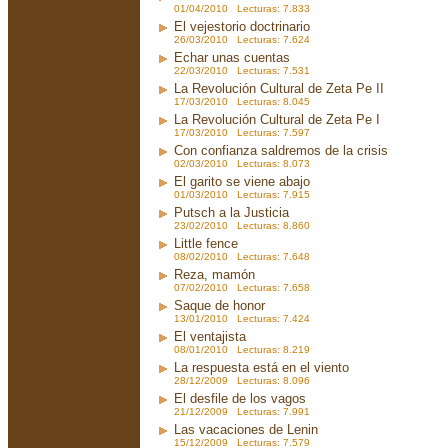
01/04/2010 Lecturas: 7.833
El vejestorio doctrinario
26/03/2010 Lecturas: 7.624
Echar unas cuentas
22/03/2010 Lecturas: 7.531
La Revolución Cultural de Zeta Pe II
17/03/2010 Lecturas: 8.045
La Revolución Cultural de Zeta Pe I
17/03/2010 Lecturas: 7.597
Con confianza saldremos de la crisis
02/03/2010 Lecturas: 8.073
El garito se viene abajo
01/03/2010 Lecturas: 7.915
Putsch a la Justicia
23/02/2010 Lecturas: 8.860
Little fence
08/02/2010 Lecturas: 7.648
Reza, mamón
07/02/2010 Lecturas: 7.658
Saque de honor
13/01/2010 Lecturas: 7.424
El ventajista
08/01/2010 Lecturas: 8.219
La respuesta está en el viento
28/12/2009 Lecturas: 8.096
El desfile de los vagos
21/12/2009 Lecturas: 7.991
Las vacaciones de Lenin
15/12/2009 Lecturas: 7.579