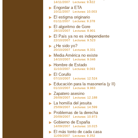
14/11/2007 Lecturas: 9.822
Engordar a ETA
10/11/2007 Lecturas: 10.003
El estigma originario
01/11/2007 Lecturas: 9.378
El algoritmo de Gore
28/10/2007 Lecturas: 8.901
El País ya no es independiente
22/10/2007 Lecturas: 9.523
¿He sido yo?
20/10/2007 Lecturas: 9.331
Media América no existe
14/10/2007 Lecturas: 9.046
Hombre de Estado
11/10/2007 Lecturas: 9.093
El Corullo
07/10/2007 Lecturas: 12.524
Educación para la masonería (y II)
01/10/2007 Lecturas: 9.983
Zapatero asesino
26/09/2007 Lecturas: 12.188
La homilía del jesuita
25/09/2007 Lecturas: 14.599
Problemas de la derecha
20/09/2007 Lecturas: 10.973
Gobierno de España
14/09/2007 Lecturas: 10.015
El más tonto de cada casa
11/09/2007 Lecturas: 9.352