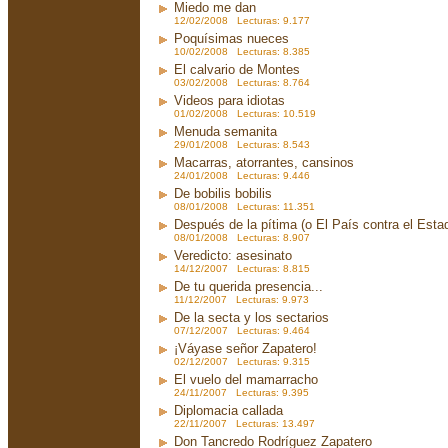
Miedo me dan
12/02/2008 Lecturas: 9.177
Poquísimas nueces
10/02/2008 Lecturas: 8.385
El calvario de Montes
03/02/2008 Lecturas: 8.764
Videos para idiotas
01/02/2008 Lecturas: 10.519
Menuda semanita
29/01/2008 Lecturas: 8.543
Macarras, atorrantes, cansinos
24/01/2008 Lecturas: 9.446
De bobilis bobilis
08/01/2008 Lecturas: 11.351
Después de la pítima (o El País contra el Est
08/01/2008 Lecturas: 8.907
Veredicto: asesinato
14/12/2007 Lecturas: 8.815
De tu querida presencia...
11/12/2007 Lecturas: 9.973
De la secta y los sectarios
07/12/2007 Lecturas: 9.464
¡Váyase señor Zapatero!
02/12/2007 Lecturas: 9.315
El vuelo del mamarracho
24/11/2007 Lecturas: 9.395
Diplomacia callada
22/11/2007 Lecturas: 13.497
Don Tancredo Rodríguez Zapatero