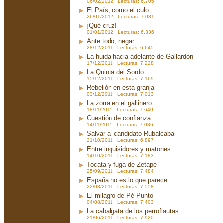
06/02/2012 Lecturas: 6.705
El País, como el culo
26/01/2012 Lecturas: 7.081
¡Qué cruz!
01/01/2012 Lecturas: 6.336
Ante todo, negar
28/12/2011 Lecturas: 6.645
La huida hacia adelante de Gallardón
17/12/2011 Lecturas: 7.228
La Quinta del Sordo
15/12/2011 Lecturas: 7.169
Rebelión en esta granja
03/12/2011 Lecturas: 7.013
La zorra en el gallinero
18/11/2011 Lecturas: 7.640
Cuestión de confianza
14/11/2011 Lecturas: 7.086
Salvar al candidato Rubalcaba
21/10/2011 Lecturas: 6.897
Entre inquisidores y matones
14/10/2011 Lecturas: 7.183
Tocata y fuga de Zetapé
25/09/2011 Lecturas: 7.484
España no es lo que parece
22/08/2011 Lecturas: 7.558
El milagro de Pé Punto
04/08/2011 Lecturas: 7.403
La cabalgata de los perroflautas
21/06/2011 Lecturas: 7.920