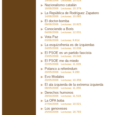
19/06/2006 Lecturas: 10.014
Nazionalismo catalán
16/06/2006 Lecturas: 10.379
La República de Rodríguez Zapatero
14/06/2006 Lecturas: 10.095
El doctor-bomba
09/06/2006 Lecturas: 10.825
Conociendo a Boris
04/06/2006 Lecturas: 12.031
Vota Paz
03/06/2006 Lecturas: 9.914
La esquizofrenia es de izquierdas
24/05/2006 Lecturas: 10.038
El PSOE es un partido fascista
23/05/2006 Lecturas: 19.048
El PSOE me da miedo
22/05/2006 Lecturas: 11.029
Polanco a referéndum
20/05/2006 Lecturas: 9.280
Evo Modales
20/05/2006 Lecturas: 10.359
El ala izquierda de la extrema izquierda
08/05/2006 Lecturas: 11.356
Derechos humonos
29/04/2006 Lecturas: 11.519
La OPA boba
27/04/2006 Lecturas: 10.021
Los genoveses
25/04/2006 Lecturas: 16.793