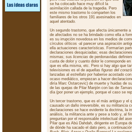
se ha colocado hace muy difícil la
asimilación callada de la tragedia. Pero
este mismo trastorno lo comparten los
familiares de los otros 191 asesinados en
aquel atentado.
Un segundo trastorno, que afecta únicamente a P
de afectados no se ha brindado como ella a for
es su irrupción novedosa en los medios de co
círculos olíticos -al parecer una aspiración ant
ella actuaciones características. Formarían part
declaraciones desquiciadas; esas declaraciones
mismas; sus
licencias
de perdonavidas definien
cuota de dolor y cuanto dolor le corresponde en
que es ella misma, etc. Pero si hay algo que t
televisiones es el de aquellas
figuras del coraz
lanzadas al
estrellato
por haberse acostado con 
ocaso mediático, empiezan a hacer declaracio
diría Marc Ostarcevic) de muerte y huidas de su 
de las quejas de Pilar Manjón con las de
Tamar
día (por poner un ejemplo, porque el caso se re
Un tercer trastorno, que es el más antiguo y el
causado un daño irreversible, es su militancia
declaraciones se hace evidente la doctrina, la i
análisis, la militancia ante y pese a todo y, al f
preguntan por el responsable intelectual del ase
Pilar que es Abú Dahdah, dirigente en Europa de
de dónde ha sacado el dato pero, a continuación
Bush, Blair, Aznar y Durão Barroso!
La exclamac