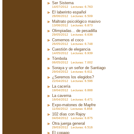
Ser Sistema
14/07/2012 Lecturas: 6.763
El laberinto español
28/06/2012 Lecturas: 6.509
Maltrato psicológico masivo
13/06/2012 Lecturas: 6.873
Olimpiadas... de pesadilla
29/05/2012 Lecturas: 6.636
Comernos el coco
26/05/2012 Lecturas: 6.748
Cuestión de elegancia
14/05/2012 Lecturas: 6.939
Tómbola
06/05/2012 Lecturas: 7.002
Soraya y un señor de Santiago
29/04/2012 Lecturas: 6.611
¿Seremos los elegidos?
22/04/2012 Lecturas: 6.596
La cacería
19/04/2012 Lecturas: 6.888
La caverna
16/04/2012 Lecturas: 6.471
Expo-matones de Mapfre
11/04/2012 Lecturas: 6.858
102 días con Rajoy
04/04/2012 Lecturas: 6.875
Otra juerga general
29/03/2012 Lecturas: 6.516
El copago