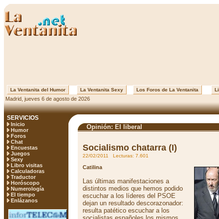
La Ventanita del Humor
La Ventanita Sexy
Los Foros de La Ventanita
Li
Madrid, jueves 6 de agosto de 2026
SERVICIOS
Inicio
Opinión: El liberal
Humor
Foros
Chat
Socialismo chatarra (I)
Encuestas
Juegos
22/02/2011 Lecturas: 7.601
Sexy
Libro visitas
Catilina
Calculadoras
Traductor
Las últimas manifestaciones a
Horóscopo
distintos medios que hemos podido
Numerología
El tiempo
escuchar a los líderes del PSOE
Enlázanos
dejan un resultado descorazonador:
resulta patético escuchar a los
socialistas españoles los mismos