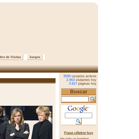
bro de Visitas
Juegos
3595
usuarios activos
2.963
visitantes hoy
3.827
páginas hoy
Buscar
Frase célebre hoy
He sido un hombre