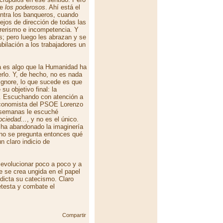
de
los poderosos
. Ahí está el
ntra los banqueros, cuando
ejos de dirección de todas las
urerismo e incompetencia. Y
s; pero luego les abrazan y se
ubilación a los trabajadores un
a es algo que la Humanidad ha
rlo. Y, de hecho, no es nada
ignore, lo que sucede es que
su objetivo final: la
. Escuchando con atención a
economista del PSOE Lorenzo
 semanas le escuché
ociedad...
, y no es el único.
 ha abandonado la imaginería
 Uno se pregunta entonces qué
n claro indicio de
evolucionar poco a poco y a
e se crea ungida en el papel
 dicta su catecismo. Claro
etesta y combate el
Compartir