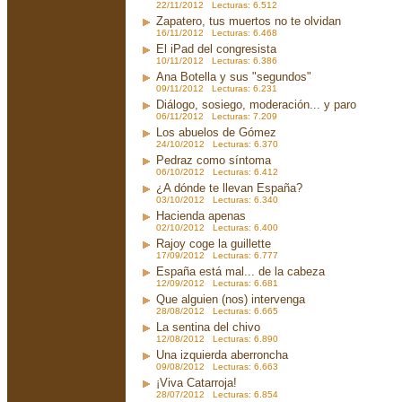
22/11/2012 Lecturas: 6.512
Zapatero, tus muertos no te olvidan
16/11/2012 Lecturas: 6.468
El iPad del congresista
10/11/2012 Lecturas: 6.386
Ana Botella y sus "segundos"
09/11/2012 Lecturas: 6.231
Diálogo, sosiego, moderación... y paro
06/11/2012 Lecturas: 7.209
Los abuelos de Gómez
24/10/2012 Lecturas: 6.370
Pedraz como síntoma
06/10/2012 Lecturas: 6.412
¿A dónde te llevan España?
03/10/2012 Lecturas: 6.340
Hacienda apenas
02/10/2012 Lecturas: 6.400
Rajoy coge la guillette
17/09/2012 Lecturas: 6.777
España está mal... de la cabeza
12/09/2012 Lecturas: 6.681
Que alguien (nos) intervenga
28/08/2012 Lecturas: 6.665
La sentina del chivo
12/08/2012 Lecturas: 6.890
Una izquierda aberroncha
09/08/2012 Lecturas: 6.663
¡Viva Catarroja!
28/07/2012 Lecturas: 6.854