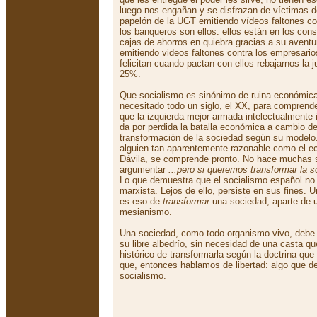
luego nos engañan y se disfrazan de víctimas 
papelón de la UGT emitiendo vídeos faltones co
los banqueros son ellos: ellos están en los cons
cajas de ahorros en quiebra gracias a su avent
emitiendo videos faltones contra los empresario
felicitan cuando pactan con ellos rebajarnos la j
25%.
Que socialismo es sinónimo de ruina económic
necesitado todo un siglo, el XX, para comprende
que la izquierda mejor armada intelectualmente 
da por perdida la batalla económica a cambio de 
transformación de la sociedad según su modelo
alguien tan aparentemente razonable como el 
Dávila, se comprende pronto. No hace muchas
argumentar
...pero si queremos transformar la s
Lo que demuestra que el socialismo español no
marxista. Lejos de ello, persiste en sus fines.
es eso de
transformar
una sociedad, aparte de u
mesianismo.
Una sociedad, como todo organismo vivo, debe 
su libre albedrío, sin necesidad de una casta qu
histórico de transformarla según la doctrina que
que, entonces hablamos de libertad: algo que d
socialismo.