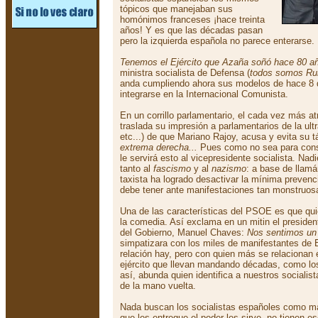
tópicos que manejaban sus
homónimos franceses ¡hace treinta
años! Y es que las décadas pasan
pero la izquierda española no parece enterarse.
Tenemos el Ejército que Azaña soñó hace 80 a
ministra socialista de Defensa (
todos somos Ru
anda cumpliendo ahora sus modelos de hace 8
integrarse en la Internacional Comunista.
En un corrillo parlamentario, el cada vez más a
traslada su impresión a parlamentarios de la ul
etc...) de que Mariano Rajoy, acusa y evita su tá
extrema derecha...
Pues como no sea para consu
le servirá esto al vicepresidente socialista. 
tanto al
fascismo
y al
nazismo
: a base de llam
taxista ha logrado desactivar la mínima prevenc
debe tener ante manifestaciones tan monstruosa
Una de las características del PSOE es que qui
la comedia. Así exclama en un mitin el president
del Gobierno, Manuel Chaves:
Nos sentimos un 
simpatizara con los miles de manifestantes de E
relación hay, pero con quien más se relacionan
ejército que llevan mandando décadas, como lo
así, abunda quien identifica a nuestros socialis
de la mano vuelta.
Nada buscan los socialistas españoles como man
que les entregue el poder les sirve, no tienen e