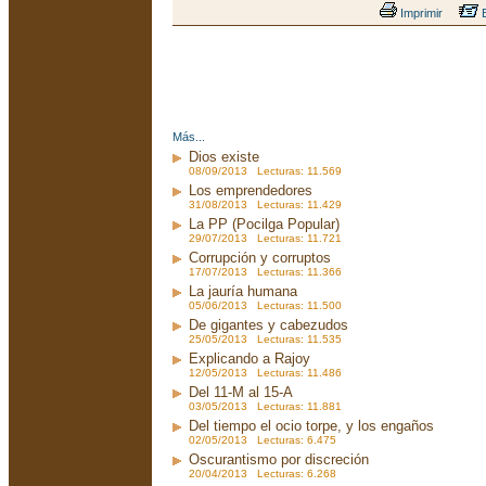
Imprimir
E
Más...
Dios existe
08/09/2013 Lecturas: 11.569
Los emprendedores
31/08/2013 Lecturas: 11.429
La PP (Pocilga Popular)
29/07/2013 Lecturas: 11.721
Corrupción y corruptos
17/07/2013 Lecturas: 11.366
La jauría humana
05/06/2013 Lecturas: 11.500
De gigantes y cabezudos
25/05/2013 Lecturas: 11.535
Explicando a Rajoy
12/05/2013 Lecturas: 11.486
Del 11-M al 15-A
03/05/2013 Lecturas: 11.881
Del tiempo el ocio torpe, y los engaños
02/05/2013 Lecturas: 6.475
Oscurantismo por discreción
20/04/2013 Lecturas: 6.268