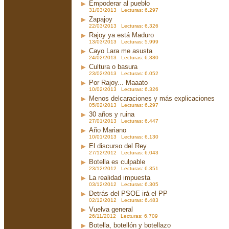
Empoderar al pueblo
31/03/2013 Lecturas: 6.297
Zapajoy
22/03/2013 Lecturas: 6.326
Rajoy ya está Maduro
13/03/2013 Lecturas: 5.999
Cayo Lara me asusta
24/02/2013 Lecturas: 6.380
Cultura o basura
23/02/2013 Lecturas: 6.052
Por Rajoy... Maaato
10/02/2013 Lecturas: 6.326
Menos delcaraciones y más explicaciones
05/02/2013 Lecturas: 6.297
30 años y ruina
27/01/2013 Lecturas: 6.447
Año Mariano
10/01/2013 Lecturas: 6.130
El discurso del Rey
27/12/2012 Lecturas: 6.043
Botella es culpable
23/12/2012 Lecturas: 6.351
La realidad impuesta
03/12/2012 Lecturas: 6.305
Detrás del PSOE irá el PP
02/12/2012 Lecturas: 6.483
Vuelva general
26/11/2012 Lecturas: 6.709
Botella, botellón y botellazo