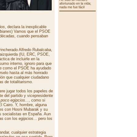
afortunado en la vida;
nada me fue fácil
ños
, declara la inexplicable
bianes
) Vamos que el PSOE
 décadas, cuando pensaban
trincherado Alfredo Rubalcaba,
traizquierda (IU, ERC, PSOE,
ctica de incluirle en la
mo interno, ignoro para que
Nadie como el PSOE ha ayudado
árselo hasta al más honrado
ión que cualquier ciudadano
s de totalitarismo.
ere jugar todos los papeles de
e del partido y vicepresidente
poco egipcios...
, como si
l Cairo. Y, hombre, alguna
 es con Hosni Mubarak y su
s socialistas en España. Aun
tas con los
egipcios
... pero los
dar, cualquier estrategia
scrúpulos en ese sentido. Pero