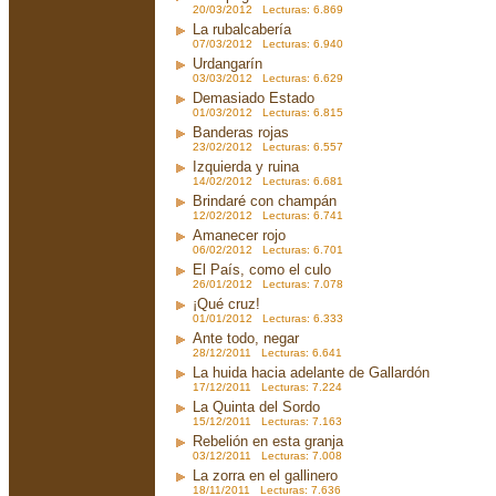
20/03/2012 Lecturas: 6.869
La rubalcabería
07/03/2012 Lecturas: 6.940
Urdangarín
03/03/2012 Lecturas: 6.629
Demasiado Estado
01/03/2012 Lecturas: 6.815
Banderas rojas
23/02/2012 Lecturas: 6.557
Izquierda y ruina
14/02/2012 Lecturas: 6.681
Brindaré con champán
12/02/2012 Lecturas: 6.741
Amanecer rojo
06/02/2012 Lecturas: 6.701
El País, como el culo
26/01/2012 Lecturas: 7.078
¡Qué cruz!
01/01/2012 Lecturas: 6.333
Ante todo, negar
28/12/2011 Lecturas: 6.641
La huida hacia adelante de Gallardón
17/12/2011 Lecturas: 7.224
La Quinta del Sordo
15/12/2011 Lecturas: 7.163
Rebelión en esta granja
03/12/2011 Lecturas: 7.008
La zorra en el gallinero
18/11/2011 Lecturas: 7.636