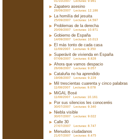
01/10/2007 Lecturas: 9.981
Zapatero asesino
26/09/2007 Lecturas: 12.186
La homilía del jesuita
25/09/2007 Lecturas: 14.597
Problemas de la derecha
20/09/2007 Lecturas: 10.971
Gobierno de España
14/09/2007 Lecturas: 10.013
El más tonto de cada casa
11/09/2007 Lecturas: 9.350
Superávit de vivienda en España
07/09/2007 Lecturas: 8.828
Ahora que vamos despacio
26/08/2007 Lecturas: 9.057
Cataluña no ha aprendido
19/08/2007 Lecturas: 9.229
Mil trescientas cuarenta y cinco palabras
11/08/2007 Lecturas: 9.078
MiGAL Bosé
11/08/2007 Lecturas: 10.161
Por sus silencios les conoceréis
30/07/2007 Lecturas: 9.340
Niebla visible
30/07/2007 Lecturas: 9.022
Calle 30
27/07/2007 Lecturas: 8.747
Menudos ciudadanos
21/07/2007 Lecturas: 8.475