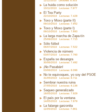
11/11/2010 Lecturas: 8.503
La huida como solución
10/11/2010 Lecturas: 7.977
El Tea Party
22/10/2010 Lecturas: 7.428
Toxo y Moxo (parte II)
09/10/2010 Lecturas: 7.952
Toxo y Moxo (parte I)
09/10/2010 Lecturas: 7.893
La larga marcha de Zapa-tín
25/09/2010 Lecturas: 7.715
Sólo fútbol
06/07/2010 Lecturas: 7.522
Violencia de número
03/07/2010 Lecturas: 7.760
España se desangra
30/06/2010 Lecturas: 7.492
¡No Pasabán!
03/06/2010 Lecturas: 8.096
No te equivoques, yo soy del PSOE
31/05/2010 Lecturas: 8.711
Sembrar nuestra ruina
27/05/2010 Lecturas: 8.136
Saqueo generalizado
18/05/2010 Lecturas: 7.929
El país por la ventana
14/05/2010 Lecturas: 7.879
La falange garzonita
11/05/2010 Lecturas: 7.861