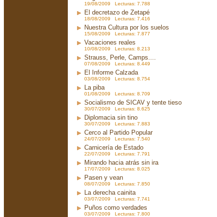
19/08/2009 Lecturas: 7.788
El decretazo de Zetapé
18/08/2009 Lecturas: 7.416
Nuestra Cultura por los suelos
15/08/2009 Lecturas: 7.877
Vacaciones reales
10/08/2009 Lecturas: 8.213
Strauss, Perle, Camps....
07/08/2009 Lecturas: 8.449
El Informe Calzada
03/08/2009 Lecturas: 8.754
La piba
01/08/2009 Lecturas: 8.709
Socialismo de SICAV y tente tieso
30/07/2009 Lecturas: 8.625
Diplomacia sin tino
30/07/2009 Lecturas: 7.883
Cerco al Partido Popular
24/07/2009 Lecturas: 7.540
Carnicería de Estado
22/07/2009 Lecturas: 7.791
Mirando hacia atrás sin ira
17/07/2009 Lecturas: 8.025
Pasen y vean
08/07/2009 Lecturas: 7.850
La derecha cainita
03/07/2009 Lecturas: 7.741
Puños como verdades
03/07/2009 Lecturas: 7.800