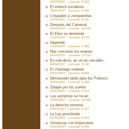
10/05/2007 Lecturas: 9.184
El imbécil socialista
03/05/2007 Lecturas: 8.936
Crispados y zampatortas
02/05/2007 Lecturas: 9.211
Después del Carnaval
16/04/2007 Lecturas: 10.014
El Ebro se desborda
13/04/2007 Lecturas: 9.142
Depende
13/04/2007 Lecturas: 9.385
Nos crecieron los enanos
04/04/2007 Lecturas: 10.016
Es-cán-da-lo, es un es-cán-dalo...
04/04/2007 Lecturas: 9.740
El charnego violento
03/04/2007 Lecturas: 9.666
Demasiado tarde para los Polanco
02/04/2007 Lecturas: 9.288
Zetapé por los suelos
28/03/2007 Lecturas: 9.519
Los extremos se tocan
25/03/2007 Lecturas: 10.488
La derecha extrema
24/03/2007 Lecturas: 9.427
La Ley prostituida
05/03/2007 Lecturas: 9.920
Simancas con tropezones
01/03/2007 Lecturas: 9.606