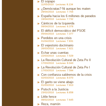
El sopapo
11/05/2010 Lecturas: 8.134
¿Demócratas? Ni aunque les maten
29/04/2010 Lecturas: 7.704
España hacia los 6 millones de parados
19/04/2010 Lecturas: 7.732
Cánticos de la Izquierda
09/04/2010 Lecturas: 8.378
El déficit democrático del PSOE
05/04/2010 Lecturas: 7.377
Perdidos en una crisis
01/04/2010 Lecturas: 7.831
El vejestorio doctrinario
26/03/2010 Lecturas: 7.621
Echar unas cuentas
22/03/2010 Lecturas: 7.529
La Revolución Cultural de Zeta Pe II
17/03/2010 Lecturas: 8.043
La Revolución Cultural de Zeta Pe I
17/03/2010 Lecturas: 7.594
Con confianza saldremos de la crisis
02/03/2010 Lecturas: 8.070
El garito se viene abajo
01/03/2010 Lecturas: 7.913
Putsch a la Justicia
23/02/2010 Lecturas: 8.858
Little fence
08/02/2010 Lecturas: 7.645
Reza, mamón