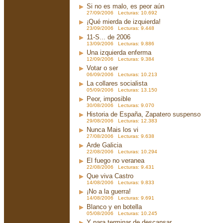
Si no es malo, es peor aún
27/09/2006 Lecturas: 10.692
¡Qué mierda de izquierda!
23/09/2006 Lecturas: 9.448
11-S... de 2006
13/09/2006 Lecturas: 9.886
Una izquierda enferma
12/09/2006 Lecturas: 9.384
Votar o ser
06/09/2006 Lecturas: 10.213
La collares socialista
05/09/2006 Lecturas: 13.150
Peor, imposible
30/08/2006 Lecturas: 9.070
Historia de España, Zapatero suspenso
29/08/2006 Lecturas: 12.383
Nunca Mais los vi
27/08/2006 Lecturas: 9.638
Arde Galicia
22/08/2006 Lecturas: 10.294
El fuego no veranea
22/08/2006 Lecturas: 9.431
Que viva Castro
14/08/2006 Lecturas: 9.833
¡No a la guerra!
14/08/2006 Lecturas: 9.691
Blanco y en botella
05/08/2006 Lecturas: 10.245
Y para terminar de descansar...