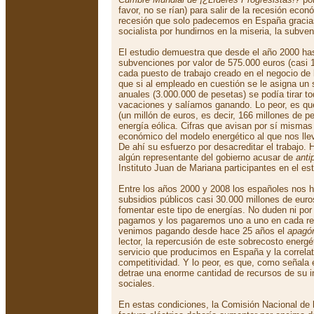
favor, no se rían) para salir de la recesión eco
recesión que solo padecemos en España gracias
socialista por hundirnos en la miseria, la subv
El estudio demuestra que desde el año 2000 ha
subvenciones por valor de 575.000 euros (casi 
cada puesto de trabajo creado en el negocio de
que si al empleado en cuestión se le asigna un 
anuales (3.000.000 de pesetas) se podía tirar to
vacaciones y salíamos ganando. Lo peor, es que
(un millón de euros, es decir, 166 millones de pe
energía eólica. Cifras que avisan por sí misma
económico del modelo energético al que nos lle
De ahí su esfuerzo por desacreditar el trabajo
algún representante del gobierno acusar de
anti
Instituto Juan de Mariana participantes en el est
Entre los años 2000 y 2008 los españoles nos h
subsidios públicos casi 30.000 millones de euro
fomentar este tipo de energías. No duden ni po
pagamos y los pagaremos uno a uno en cada reci
venimos pagando desde hace 25 años el
apagón
lector, la repercusión de este sobrecosto energé
servicio que producimos en España y la correla
competitividad. Y lo peor, es que, como señala e
detrae una enorme cantidad de recursos de su in
sociales.
En estas condiciones, la Comisión Nacional de l