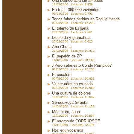
Una Democracia sin atributos
19/03/2006 Lecturas: 9.838
En total, 360.000 viviendas
05/03/2006 Lecturas: 9.701
Todos fuimos heridos en Rodilla Herida
03/03/2006 Lecturas: 15.223
El talento de España
28/02/2006 Lecturas: 9.561
Izquierda y gramática
25/02/2006 Lecturas: 9.625
Abu Ghraib
23/02/2006 Lecturas: 10.012
El papelón de ZP
11/02/2006 Lecturas: 10.518
¿Pero sabe esto Conde Pumpido?
08/02/2006 Lecturas: 10.235
El cocalero
05/02/2006 Lecturas: 10.821
Veinte años no es nada
02/02/2006 Lecturas: 10.549
Una cultura de colores
18/01/2006 Lecturas: 13.689
Se equivoca Girauta
14/01/2006 Lecturas: 11.402
Más claro, agua
12/01/2006 Lecturas: 10.854
El retorno de CORRUPSOE
11/01/2006 Lecturas: 12.036
Nos equivocamos