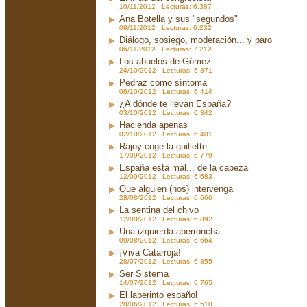
10/11/2012 Lecturas: 6.387
Ana Botella y sus "segundos"
09/11/2012 Lecturas: 6.232
Diálogo, sosiego, moderación... y paro
06/11/2012 Lecturas: 7.212
Los abuelos de Gómez
24/10/2012 Lecturas: 6.371
Pedraz como síntoma
06/10/2012 Lecturas: 6.414
¿A dónde te llevan España?
03/10/2012 Lecturas: 6.342
Hacienda apenas
02/10/2012 Lecturas: 6.401
Rajoy coge la guillette
17/09/2012 Lecturas: 6.779
España está mal... de la cabeza
12/09/2012 Lecturas: 6.683
Que alguien (nos) intervenga
28/08/2012 Lecturas: 6.666
La sentina del chivo
12/08/2012 Lecturas: 6.892
Una izquierda aberroncha
09/08/2012 Lecturas: 6.664
¡Viva Catarroja!
28/07/2012 Lecturas: 6.855
Ser Sistema
14/07/2012 Lecturas: 6.765
El laberinto español
28/06/2012 Lecturas: 6.510