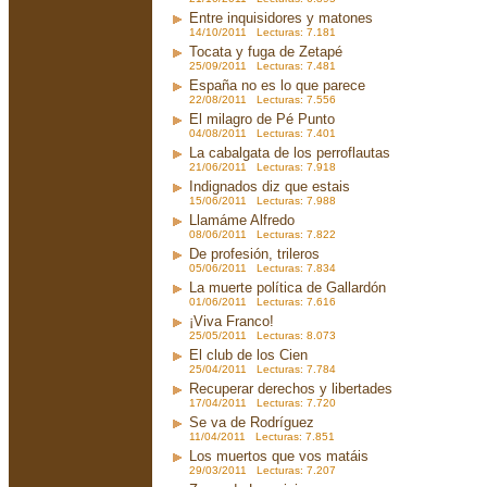
Entre inquisidores y matones
14/10/2011 Lecturas: 7.181
Tocata y fuga de Zetapé
25/09/2011 Lecturas: 7.481
España no es lo que parece
22/08/2011 Lecturas: 7.556
El milagro de Pé Punto
04/08/2011 Lecturas: 7.401
La cabalgata de los perroflautas
21/06/2011 Lecturas: 7.918
Indignados diz que estais
15/06/2011 Lecturas: 7.988
Llamáme Alfredo
08/06/2011 Lecturas: 7.822
De profesión, trileros
05/06/2011 Lecturas: 7.834
La muerte política de Gallardón
01/06/2011 Lecturas: 7.616
¡Viva Franco!
25/05/2011 Lecturas: 8.073
El club de los Cien
25/04/2011 Lecturas: 7.784
Recuperar derechos y libertades
17/04/2011 Lecturas: 7.720
Se va de Rodríguez
11/04/2011 Lecturas: 7.851
Los muertos que vos matáis
29/03/2011 Lecturas: 7.207