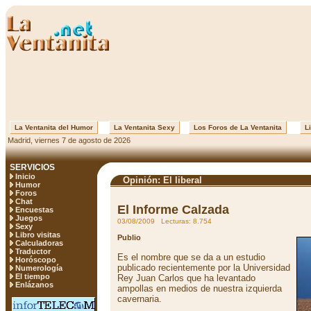
La Ventanita del Humor
La Ventanita Sexy
Los Foros de La Ventanita
Li
Madrid, viernes 7 de agosto de 2026
SERVICIOS
Inicio
Opinión: El liberal
Humor
Foros
Chat
El Informe Calzada
Encuestas
Juegos
03/08/2009 Lecturas: 8.754
Sexy
Libro visitas
Publio
Calculadoras
Traductor
Es el nombre que se da a un estudio
Horóscopo
publicado recientemente por la Universidad
Numerología
El tiempo
Rey Juan Carlos que ha levantado
Enlázanos
ampollas en medios de nuestra izquierda
cavernaria.