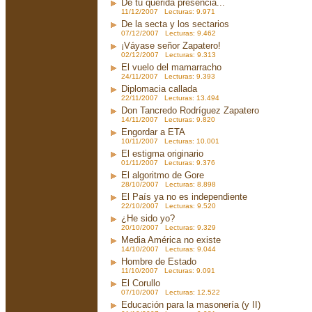
De tu querida presencia...
11/12/2007 Lecturas: 9.971
De la secta y los sectarios
07/12/2007 Lecturas: 9.462
¡Váyase señor Zapatero!
02/12/2007 Lecturas: 9.313
El vuelo del mamarracho
24/11/2007 Lecturas: 9.393
Diplomacia callada
22/11/2007 Lecturas: 13.494
Don Tancredo Rodríguez Zapatero
14/11/2007 Lecturas: 9.820
Engordar a ETA
10/11/2007 Lecturas: 10.001
El estigma originario
01/11/2007 Lecturas: 9.376
El algoritmo de Gore
28/10/2007 Lecturas: 8.898
El País ya no es independiente
22/10/2007 Lecturas: 9.520
¿He sido yo?
20/10/2007 Lecturas: 9.329
Media América no existe
14/10/2007 Lecturas: 9.044
Hombre de Estado
11/10/2007 Lecturas: 9.091
El Corullo
07/10/2007 Lecturas: 12.522
Educación para la masonería (y II)