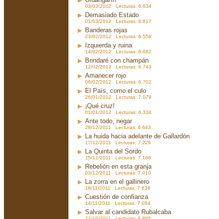
03/03/2012 Lecturas: 6.634
Demasiado Estado
01/03/2012 Lecturas: 6.817
Banderas rojas
23/02/2012 Lecturas: 6.558
Izquierda y ruina
14/02/2012 Lecturas: 6.682
Brindaré con champán
12/02/2012 Lecturas: 6.743
Amanecer rojo
06/02/2012 Lecturas: 6.702
El País, como el culo
26/01/2012 Lecturas: 7.079
¡Qué cruz!
01/01/2012 Lecturas: 6.334
Ante todo, negar
28/12/2011 Lecturas: 6.643
La huida hacia adelante de Gallardón
17/12/2011 Lecturas: 7.226
La Quinta del Sordo
15/12/2011 Lecturas: 7.166
Rebelión en esta granja
03/12/2011 Lecturas: 7.010
La zorra en el gallinero
18/11/2011 Lecturas: 7.638
Cuestión de confianza
14/11/2011 Lecturas: 7.084
Salvar al candidato Rubalcaba
21/10/2011 Lecturas: 6.895