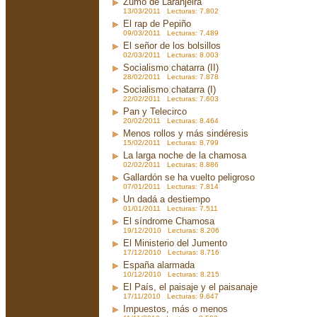
Zumo de Laranjeira
13/03/2011 Lecturas: 7.802
El rap de Pepiño
09/03/2011 Lecturas: 7.489
El señor de los bolsillos
02/03/2011 Lecturas: 8.003
Socialismo chatarra (II)
28/02/2011 Lecturas: 7.878
Socialismo chatarra (I)
22/02/2011 Lecturas: 7.603
Pan y Telecirco
20/02/2011 Lecturas: 8.464
Menos rollos y más sindéresis
15/02/2011 Lecturas: 8.799
La larga noche de la chamosa
02/02/2011 Lecturas: 8.886
Gallardón se ha vuelto peligroso
07/01/2011 Lecturas: 7.814
Un dadá a destiempo
01/01/2011 Lecturas: 7.511
El síndrome Chamosa
19/12/2010 Lecturas: 8.206
El Ministerio del Jumento
17/12/2010 Lecturas: 8.716
España alarmada
10/12/2010 Lecturas: 8.215
El País, el paisaje y el paisanaje
17/11/2010 Lecturas: 9.647
Impuestos, más o menos