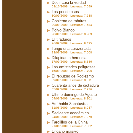
Decir casi la verdad
03/10/2009 Lecturas: 7.699
Los ponderosos
30/09/2009 Lecturas: 7.538
Gobierno de tahúres
29/09/2009 Lecturas: 7.584
Polvo Blanco
28/09/2009 Lecturas: 8.289
El tiraduros
26/09/2009 Lecturas: 9.495
Tengo una corazonada
23/09/2009 Lecturas: 7.568
Dilapidar la herencia
17/09/2009 Lecturas: 8.886
Las amistades peligrosas
15/09/2009 Lecturas: 7.796
El rebuzno de Rodiezmo
09/09/2009 Lecturas: 8.011
Cuarenta años de dictadura
05/09/2009 Lecturas: 7.926
Ultimo domingo de Agosto
04/09/2009 Lecturas: 8.101
Así habló Zapatustra
31/08/2009 Lecturas: 8.037
Sedicente académico
24/08/2009 Lecturas: 7.870
Farolillos de la China
21/08/2009 Lecturas: 7.832
Engaño masivo