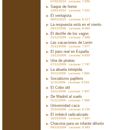
07/02/2010 Lecturas: 7.656
Saque de honor
13/01/2010 Lecturas: 7.422
El ventajista
08/01/2010 Lecturas: 8.217
La respuesta está en el viento
28/12/2009 Lecturas: 8.094
El desfile de los vagos
21/12/2009 Lecturas: 7.989
Las vacaciones de Lenin
15/12/2009 Lecturas: 7.577
El paro real en España
13/12/2009 Lecturas: 9.833
Una de piratas
07/12/2009 Lecturas: 7.797
La abuela intrépida
25/11/2009 Lecturas: 7.894
Socialismo pajillero
11/11/2009 Lecturas: 9.532
El Cobo útil
10/11/2009 Lecturas: 7.667
De Madrid al suelo
01/11/2009 Lecturas: 7.996
Universidad caca
25/10/2009 Lecturas: 8.720
El imbécil radicalizado
16/10/2009 Lecturas: 7.867
Chacona para un infante difunto
09/10/2009 Lecturas: 8.383