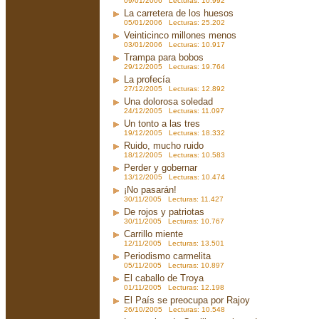
09/01/2006 Lecturas: 10.992
La carretera de los huesos
05/01/2006 Lecturas: 25.202
Veinticinco millones menos
03/01/2006 Lecturas: 10.917
Trampa para bobos
29/12/2005 Lecturas: 19.764
La profecía
27/12/2005 Lecturas: 12.892
Una dolorosa soledad
24/12/2005 Lecturas: 11.097
Un tonto a las tres
19/12/2005 Lecturas: 18.332
Ruido, mucho ruido
18/12/2005 Lecturas: 10.583
Perder y gobernar
13/12/2005 Lecturas: 10.474
¡No pasarán!
30/11/2005 Lecturas: 11.427
De rojos y patriotas
30/11/2005 Lecturas: 10.767
Carrillo miente
12/11/2005 Lecturas: 13.501
Periodismo carmelita
05/11/2005 Lecturas: 10.897
El caballo de Troya
01/11/2005 Lecturas: 12.198
El País se preocupa por Rajoy
26/10/2005 Lecturas: 10.548