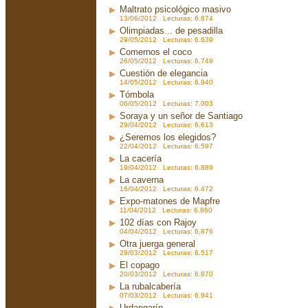
Maltrato psicológico masivo
13/06/2012 Lecturas: 6.874
Olimpiadas... de pesadilla
29/05/2012 Lecturas: 6.639
Comernos el coco
26/05/2012 Lecturas: 6.749
Cuestión de elegancia
14/05/2012 Lecturas: 6.940
Tómbola
06/05/2012 Lecturas: 7.003
Soraya y un señor de Santiago
29/04/2012 Lecturas: 6.613
¿Seremos los elegidos?
22/04/2012 Lecturas: 6.597
La cacería
19/04/2012 Lecturas: 6.889
La caverna
16/04/2012 Lecturas: 6.472
Expo-matones de Mapfre
11/04/2012 Lecturas: 6.860
102 días con Rajoy
04/04/2012 Lecturas: 6.876
Otra juerga general
29/03/2012 Lecturas: 6.517
El copago
20/03/2012 Lecturas: 6.870
La rubalcabería
07/03/2012 Lecturas: 6.941
Urdangarín