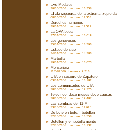
Evo Modales
20/05/2006 Lecturas: 10.356
El ala izquierda de la extrema izquierda
08/05/2006 Lecturas: 11.354
Derechos humonos
29/04/2006 Lecturas: 11.517
La OPA boba
27/04/2006 Lecturas: 10.019
Los genoveses
25/04/2006 Lecturas: 16.790
Estado de sitio
24/04/2006 Lecturas: 14.280
Marbella
19/04/2006 Lecturas: 10.023
Monseñora
11/04/2006 Lecturas: 9.710
ETA en socorro de Zapatero
03/04/2006 Lecturas: 10.182
Los comunicados de ETA
28/03/2006 Lecturas: 12.225
Telecinco, doce meses doce causas
28/03/2006 Lecturas: 12.487
Las sombras del 11-M
23/03/2006 Lecturas: 11.628
De bote en bote... botellón
22/03/2006 Lecturas: 10.358
Botellón y embotellamiento
22/03/2006 Lecturas: 10.132