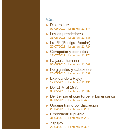
Más...
Dios existe
08/09/2013 Lecturas: 11.574
Los emprendedores
31/08/2013 Lecturas: 11.436
La PP (Pocilga Popular)
29/07/2013 Lecturas: 11.724
Corrupción y corruptos
17/07/2013 Lecturas: 11.371
La jauría humana
05/06/2013 Lecturas: 11.509
De gigantes y cabezudos
25/05/2013 Lecturas: 11.539
Explicando a Rajoy
12/05/2013 Lecturas: 11.491
Del 11-M al 15-A
03/05/2013 Lecturas: 11.884
Del tiempo el ocio torpe, y los engaños
02/05/2013 Lecturas: 6.476
Oscurantismo por discreción
20/04/2013 Lecturas: 6.269
Empoderar al pueblo
31/03/2013 Lecturas: 6.299
Zapajoy
22/03/2013 Lecturas: 6.328