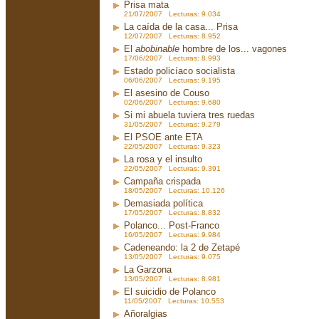
Prisa mata
21/07/2007 Lecturas: 9.034
La caída de la casa... Prisa
12/07/2007 Lecturas: 8.952
El
abobinable
hombre de los... vagones
17/06/2007 Lecturas: 8.993
Estado policíaco socialista
06/06/2007 Lecturas: 9.195
El asesino de Couso
02/06/2007 Lecturas: 9.680
Si mi abuela tuviera tres ruedas
31/05/2007 Lecturas: 9.279
El PSOE ante ETA
22/05/2007 Lecturas: 9.323
La rosa y el insulto
22/05/2007 Lecturas: 9.391
Campaña crispada
18/05/2007 Lecturas: 10.126
Demasiada política
17/05/2007 Lecturas: 8.832
Polanco... Post-Franco
16/05/2007 Lecturas: 9.984
Cadeneando: la 2 de Zetapé
13/05/2007 Lecturas: 9.075
La Garzona
13/05/2007 Lecturas: 8.981
El suicidio de Polanco
11/05/2007 Lecturas: 10.553
Añoralgias