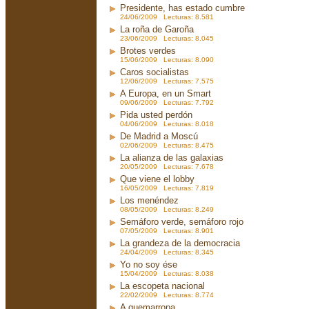
Presidente, has estado cumbre
24/06/2009 Lecturas: 8.581
La roña de Garoña
23/06/2009 Lecturas: 8.045
Brotes verdes
15/06/2009 Lecturas: 8.090
Caros socialistas
12/06/2009 Lecturas: 7.575
A Europa, en un Smart
09/06/2009 Lecturas: 7.792
Pida usted perdón
04/06/2009 Lecturas: 8.018
De Madrid a Moscú
02/06/2009 Lecturas: 8.475
La alianza de las galaxias
20/05/2009 Lecturas: 7.678
Que viene el lobby
16/05/2009 Lecturas: 7.819
Los menéndez
08/05/2009 Lecturas: 8.249
Semáforo verde, semáforo rojo
07/05/2009 Lecturas: 8.901
La grandeza de la democracia
24/04/2009 Lecturas: 8.345
Yo no soy ése
15/04/2009 Lecturas: 8.038
La escopeta nacional
22/02/2009 Lecturas: 8.774
A quemarropa