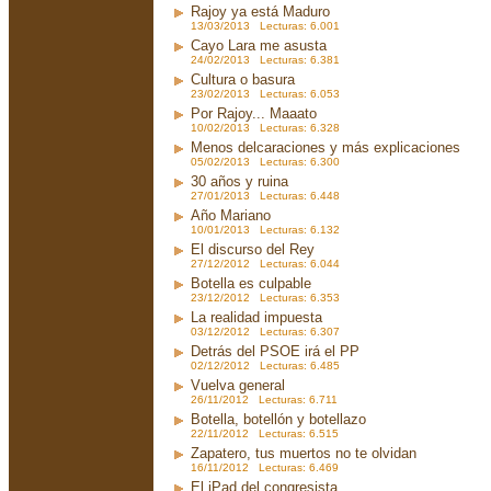
Rajoy ya está Maduro
13/03/2013 Lecturas: 6.001
Cayo Lara me asusta
24/02/2013 Lecturas: 6.381
Cultura o basura
23/02/2013 Lecturas: 6.053
Por Rajoy... Maaato
10/02/2013 Lecturas: 6.328
Menos delcaraciones y más explicaciones
05/02/2013 Lecturas: 6.300
30 años y ruina
27/01/2013 Lecturas: 6.448
Año Mariano
10/01/2013 Lecturas: 6.132
El discurso del Rey
27/12/2012 Lecturas: 6.044
Botella es culpable
23/12/2012 Lecturas: 6.353
La realidad impuesta
03/12/2012 Lecturas: 6.307
Detrás del PSOE irá el PP
02/12/2012 Lecturas: 6.485
Vuelva general
26/11/2012 Lecturas: 6.711
Botella, botellón y botellazo
22/11/2012 Lecturas: 6.515
Zapatero, tus muertos no te olvidan
16/11/2012 Lecturas: 6.469
El iPad del congresista