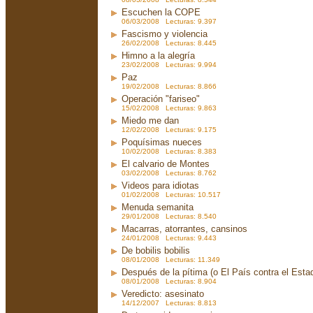
Escuchen la COPE
06/03/2008 Lecturas: 9.397
Fascismo y violencia
26/02/2008 Lecturas: 8.445
Himno a la alegría
23/02/2008 Lecturas: 9.994
Paz
19/02/2008 Lecturas: 8.866
Operación "fariseo"
15/02/2008 Lecturas: 9.863
Miedo me dan
12/02/2008 Lecturas: 9.175
Poquísimas nueces
10/02/2008 Lecturas: 8.383
El calvario de Montes
03/02/2008 Lecturas: 8.762
Videos para idiotas
01/02/2008 Lecturas: 10.517
Menuda semanita
29/01/2008 Lecturas: 8.540
Macarras, atorrantes, cansinos
24/01/2008 Lecturas: 9.443
De bobilis bobilis
08/01/2008 Lecturas: 11.349
Después de la pítima (o El País contra el Est
08/01/2008 Lecturas: 8.904
Veredicto: asesinato
14/12/2007 Lecturas: 8.813