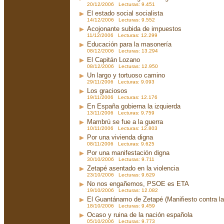
20/12/2006 Lecturas: 9.451
El estado social socialista
14/12/2006 Lecturas: 9.552
Acojonante subida de impuestos
11/12/2006 Lecturas: 12.299
Educación para la masonería
08/12/2006 Lecturas: 13.294
El Capitán Lozano
08/12/2006 Lecturas: 12.950
Un largo y tortuoso camino
29/11/2006 Lecturas: 9.093
Los graciosos
19/11/2006 Lecturas: 12.176
En España gobierna la izquierda
13/11/2006 Lecturas: 9.759
Mambrú se fue a la guerra
10/11/2006 Lecturas: 12.803
Por una vivienda digna
08/11/2006 Lecturas: 9.625
Por una manifestación digna
30/10/2006 Lecturas: 9.711
Zetapé asentado en la violencia
23/10/2006 Lecturas: 9.629
No nos engañemos, PSOE es ETA
19/10/2006 Lecturas: 12.082
El Guantánamo de Zetapé (Manifiesto contra la 
18/10/2006 Lecturas: 9.459
Ocaso y ruina de la nación española
05/10/2006 Lecturas: 9.773