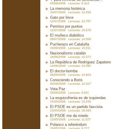
05/08/2006 Lecturas: 9.312
La memoria histérica
16/07/2006 Lecturas: 12.454
Gato por lince
12/07/2006 Lecturas: 10.707
Permiso por puntos
12/07/2006 Lecturas: 10.079
El muñeco diabólico
06/07/2006 Lecturas: 14.004
Pucherazo en Cataluña
19/06/2006 Lecturas: 10.011
Nazionalismo catalán
16/06/2006 Lecturas: 10.377
La República de Rodríguez Zapatero
14/06/2006 Lecturas: 10.092
El doctor-bomba
09/06/2006 Lecturas: 10.823
Conociendo a Boris
04/06/2006 Lecturas: 12.027
Vota Paz
03/06/2006 Lecturas: 9.911
La esquizofrenia es de izquierdas
24/05/2006 Lecturas: 10.035
El PSOE es un partido fascista
23/05/2006 Lecturas: 19.045
El PSOE me da miedo
22/05/2006 Lecturas: 11.027
Polanco a referéndum
20/05/2006 Lecturas: 9.277