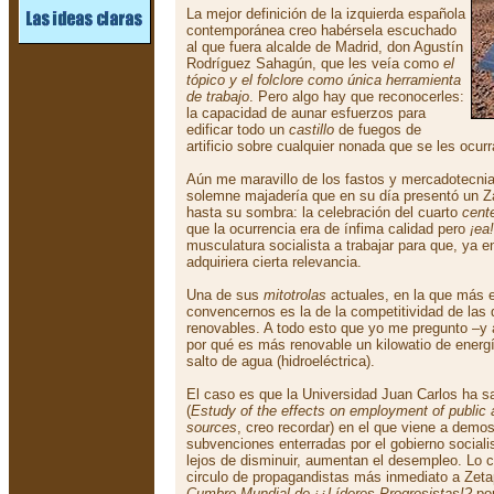
La mejor definición de la izquierda española
contemporánea creo habérsela escuchado
al que fuera alcalde de Madrid, don Agustín
Rodríguez Sahagún, que les veía como
el
tópico y el folclore como única herramienta
de trabajo
. Pero algo hay que reconocerles:
la capacidad de aunar esfuerzos para
edificar todo un
castillo
de fuegos de
artificio sobre cualquier nonada que se les ocurr
Aún me maravillo de los fastos y mercadotecni
solemne majadería que en su día presentó un Z
hasta su sombra: la celebración del cuarto
cente
que la ocurrencia era de ínfima calidad pero
¡ea!
musculatura socialista a trabajar para que, ya e
adquiriera cierta relevancia.
Una de sus
mitotrolas
actuales, en la que más 
convencernos es la de la competitividad de las
renovables. A todo esto que yo me pregunto –y
por qué es más renovable un kilowatio de energí
salto de agua (hidroeléctrica).
El caso es que la Universidad Juan Carlos ha sa
(
Estudy of the effects on employment of public 
sources
, creo recordar) en el que viene a demo
subvenciones enterradas por el gobierno socialis
lejos de disminuir, aumentan el desempleo. Lo c
circulo de propagandistas más inmediato a Zeta
Cumbre Mundial de ¡¿Líderes Progresistas!?
por