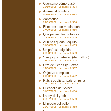
Cuéntame cómo pasó
12/10/2008 Lecturas: 9.334
Arrimar el hombro
06/10/2008 Lecturas: 8.034
Zapatético
29/09/2008 Lecturas: 8.566
El expreso de medianoche
17/09/2008 Lecturas: 8.866
Que paguen los votantes
10/09/2008 Lecturas: 8.495
Aún nos queda Loquillo
31/08/2008 Lecturas: 8.455
Un país sin dignidad
29/08/2008 Lecturas: 8.669
Sangre por petróleo (del Báltico)
18/08/2008 Lecturas: 8.398
Otra de jueces (y juezas)
14/08/2008 Lecturas: 8.567
Objetivo cumplido
01/08/2008 Lecturas: 8.422
País socialista, país en ruina
31/07/2008 Lecturas: 12.278
El canalla de Solbes
31/07/2008 Lecturas: 8.480
La ley de Lynch
26/07/2008 Lecturas: 9.599
El precio del pollo
22/07/2008 Lecturas: 9.368