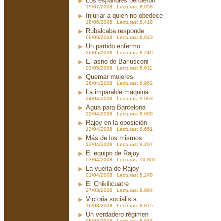
Los españoles perdieron
15/07/2008 Lecturas: 8.058
Injuriar a quien no obedece
18/06/2008 Lecturas: 8.418
Rubalcaba responde
09/06/2008 Lecturas: 8.643
Un partido enfermo
26/05/2008 Lecturas: 8.249
El asno de Barlusconi
03/05/2008 Lecturas: 8.611
Quemar mujeres
26/04/2008 Lecturas: 8.962
La imparable máquina
24/04/2008 Lecturas: 9.063
Agua para Barcelona
22/04/2008 Lecturas: 8.699
Rajoy en la oposición
13/04/2008 Lecturas: 8.651
Más de los mismos
13/04/2008 Lecturas: 9.297
El equipo de Rajoy
03/04/2008 Lecturas: 10.800
La vuelta de Rajoy
01/04/2008 Lecturas: 8.248
El Chikilicuatre
27/03/2008 Lecturas: 9.994
Victoria socialista
16/03/2008 Lecturas: 8.875
Un verdadero régimen
08/03/2008 Lecturas: 8.544