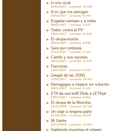
In ictu oculi
23/02/2007 Lecturas: 10.534
A mí que me persigan
15/02/2007 Lecturas: 9.258
Engañar siempre y a todos
09/02/2007 Lecturas: 9.037
Todos contra el PP
29/01/2007 Lecturas: 11.529
El okupa-mocho
26/01/2007 Lecturas: 9.639
Será por cordones
21/01/2007 Lecturas: 9.161
Carrillo y sus razones
19/01/2007 Lecturas: 11.155
Fascistas
14/01/2007 Lecturas: 9.530
Zetapé de las JONS
13/01/2007 Lecturas: 10.001
Demagogos e ineptos sin solución
09/01/2007 Lecturas: 9.142
ETA da una bofETAda a zETApé
05/01/2007 Lecturas: 9.483
El okupa de la Moncloa
26/12/2006 Lecturas: 10.102
Un viaje a ninguna parte
24/12/2006 Lecturas: 9.078
Mi Gente
24/12/2006 Lecturas: 10.624
Gabilondo investiga el milagro