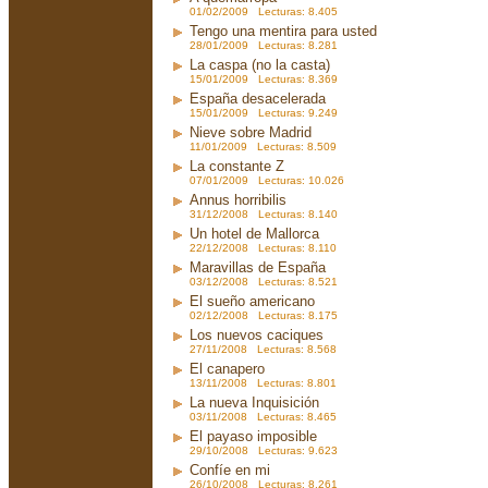
01/02/2009 Lecturas: 8.405
Tengo una mentira para usted
28/01/2009 Lecturas: 8.281
La caspa (no la casta)
15/01/2009 Lecturas: 8.369
España desacelerada
15/01/2009 Lecturas: 9.249
Nieve sobre Madrid
11/01/2009 Lecturas: 8.509
La constante Z
07/01/2009 Lecturas: 10.026
Annus horribilis
31/12/2008 Lecturas: 8.140
Un hotel de Mallorca
22/12/2008 Lecturas: 8.110
Maravillas de España
03/12/2008 Lecturas: 8.521
El sueño americano
02/12/2008 Lecturas: 8.175
Los nuevos caciques
27/11/2008 Lecturas: 8.568
El canapero
13/11/2008 Lecturas: 8.801
La nueva Inquisición
03/11/2008 Lecturas: 8.465
El payaso imposible
29/10/2008 Lecturas: 9.623
Confíe en mi
26/10/2008 Lecturas: 8.261