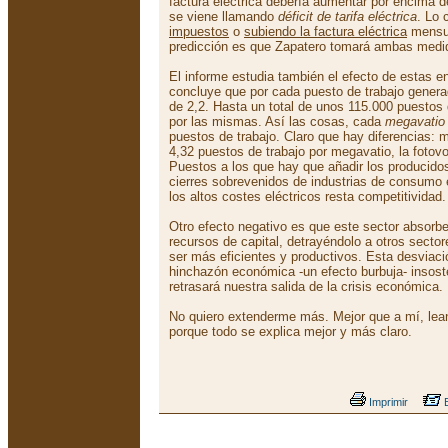
factura eléctrica debería aumentar por encima 
se viene llamando
déficit de tarifa eléctrica
. Lo 
impuestos
o
subiendo la factura eléctrica
mensua
predicción es que Zapatero tomará ambas medi
El informe estudia también el efecto de estas e
concluye que por cada puesto de trabajo generad
de 2,2. Hasta un total de unos 115.000 puestos 
por las mismas. Así las cosas, cada
megavatio
puestos de trabajo. Claro que hay diferencias: m
4,32 puestos de trabajo por megavatio, la fotovo
Puestos a los que hay que añadir los producidos
cierres sobrevenidos de industrias de consumo e
los altos costes eléctricos resta competitividad.
Otro efecto negativo es que este sector absorb
recursos de capital, detrayéndolo a otros sect
ser más eficientes y productivos. Esta desviaci
hinchazón económica -un efecto burbuja- insost
retrasará nuestra salida de la crisis económica.
No quiero extenderme más. Mejor que a mí, lean
porque todo se explica mejor y más claro.
Imprimir
E