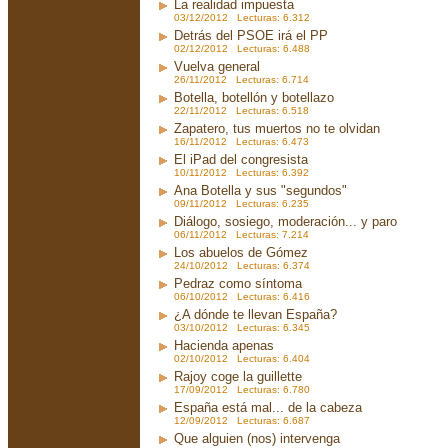
La realidad impuesta
03/12/2012 Lecturas: 6.312
Detrás del PSOE irá el PP
02/12/2012 Lecturas: 6.488
Vuelva general
26/11/2012 Lecturas: 6.714
Botella, botellón y botellazo
22/11/2012 Lecturas: 6.518
Zapatero, tus muertos no te olvidan
16/11/2012 Lecturas: 6.473
El iPad del congresista
10/11/2012 Lecturas: 6.392
Ana Botella y sus "segundos"
09/11/2012 Lecturas: 6.235
Diálogo, sosiego, moderación... y paro
06/11/2012 Lecturas: 7.214
Los abuelos de Gómez
24/10/2012 Lecturas: 6.374
Pedraz como síntoma
06/10/2012 Lecturas: 6.416
¿A dónde te llevan España?
03/10/2012 Lecturas: 6.345
Hacienda apenas
02/10/2012 Lecturas: 6.404
Rajoy coge la guillette
17/09/2012 Lecturas: 6.780
España está mal... de la cabeza
12/09/2012 Lecturas: 6.687
Que alguien (nos) intervenga