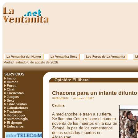
La Ventanita del Humor
La Ventanita Sexy
Los Foros de La Ventanita
Li
Madrid, sábado 8 de agosto de 2026
SERVICIOS
Inicio
Opinión: El liberal
Humor
Foros
Chat
Chacona para un infante difunto
Encuestas
Juegos
09/10/2009 Lecturas: 8.387
Sexy
Libro visitas
Catilina
Calculadoras
Traductor
A medianoche le traen a su tierra.
Horóscopo
Se llamaba Cristo y hace el número
Numerología
El tiempo
noventa de los muertos en la
paz de
Enlázanos
Zetapé
, la paz de los cementerios
de los soldados muertos en
Afganistán.