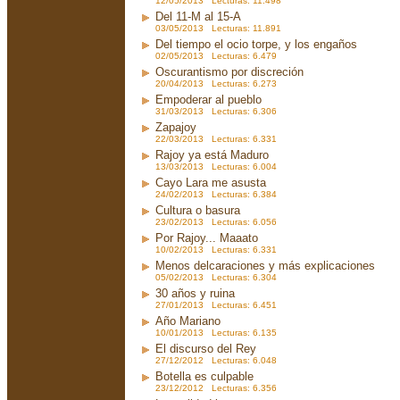
12/05/2013 Lecturas: 11.498
Del 11-M al 15-A
03/05/2013 Lecturas: 11.891
Del tiempo el ocio torpe, y los engaños
02/05/2013 Lecturas: 6.479
Oscurantismo por discreción
20/04/2013 Lecturas: 6.273
Empoderar al pueblo
31/03/2013 Lecturas: 6.306
Zapajoy
22/03/2013 Lecturas: 6.331
Rajoy ya está Maduro
13/03/2013 Lecturas: 6.004
Cayo Lara me asusta
24/02/2013 Lecturas: 6.384
Cultura o basura
23/02/2013 Lecturas: 6.056
Por Rajoy... Maaato
10/02/2013 Lecturas: 6.331
Menos delcaraciones y más explicaciones
05/02/2013 Lecturas: 6.304
30 años y ruina
27/01/2013 Lecturas: 6.451
Año Mariano
10/01/2013 Lecturas: 6.135
El discurso del Rey
27/12/2012 Lecturas: 6.048
Botella es culpable
23/12/2012 Lecturas: 6.356