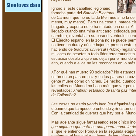
Ignoro si este caballero legionario
formaba parte del
Batallón Electoral
de Carmen, que no es la de Merimée sino la de
menor, muy menor). Pero una cosa si parece cla
bragado y experto no le ha matado una urna. Al 
llegado cuando una mina anticarro, colocada po
carretera, reventaba a su paso el vehículo liger
El Ejército español en la zona no se puede perm
no tiene un duro y aún le bajan el presupuesto,
haciendo de
tiraduros universal
(Publio) regalan
millones de pesetas a todo líder tercermundista
escaseándoselo a quienes dejan por el mundo el
alto, cuando a ellos no les reconocen en lo má
¿Por qué han muerto 90 soldados? No estamos
están en un país en paz y en los países en paz 
gente muere como chinches. De hecho, cuando yo
las calles de Madrid no hago más que ver perpl
reventados:
¿habrán estallado de tanta paz inter
de Gallardón?
Las cosas no están yendo bien
(en Afganistán)
créanme que tampoco lo entiendo ¿Si están en
Con la cantidad de guerras que hay por el Mundo
Más adelante sigue fantaseando este cínico inc
que digamos que esta es una guerra como la de 
sí que le entiendo! Porque en la segunda etapa 
poníamos el hospital y
el barco de las tiritas
(Ma