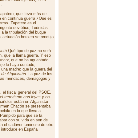
s.
Zapatero, que lleva más de
 en continua guerra ¿Que es
rras. Zapatero es el
igente soviético, Leónidas
a la tripulación del buque
su actuación heroica se produjo
antá
Qué tipo de paz no será
 que la llama guerra. Y eso
Ancor, que no ha aguantado
hijo le haya contado,
 una madre: que la guerra del
z de Afganistán
. La paz de los
s más mendaces, demagogas y
, el fiscal general del PSOE,
 el terrorismo con leyes y no
pañoles están en Afganistán
 Carmen Chacón se presentaba
chila en la que lleva a
Pumpido para que se la
cabar con su vida en son de
ila el cadáver luminoso de otro
a introduce en España