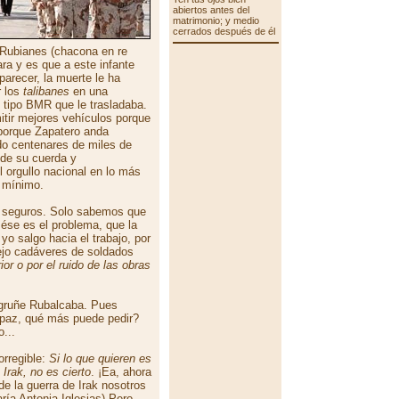
abiertos antes del
matrimonio; y medio
cerrados después de él
 Rubianes (chacona en re
ra y es que a este infante
parecer, la muerte le ha
r los
talibanes
en una
o tipo BMR que le trasladaba.
itir mejores vehículos porque
 porque Zapatero anda
do centenares de miles de
 de su cuerda y
 orgullo nacional en lo más
s mínimo.
 seguros. Solo sabemos que
ése es el problema, que la
 salgo hacia el trabajo, por
ejo cadáveres de soldados
ior o por el ruido de las obras
 gruñe Rubalcaba. Pues
 paz, qué más puede pedir?
...
orregible:
Si lo que quieren es
Irak, no es cierto
. ¡Ea, ahora
de la guerra de Irak nosotros
ría Antonia Iglesias) Pero