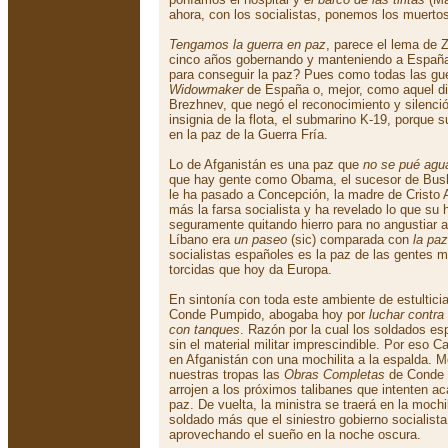
ahora, con los socialistas, ponemos los muerto
Tengamos la guerra en paz
, parece el lema de 
cinco años gobernando y manteniendo a España
para conseguir la paz? Pues como todas las gue
Widowmaker
de España o, mejor, como aquel dir
Brezhnev, que negó el reconocimiento y silenció 
insignia de la flota, el submarino K-19, porque 
en la paz de la Guerra Fría.
Lo de Afganistán es una paz que
no se pué agu
que hay gente como Obama, el sucesor de Bush,
le ha pasado a Concepción, la madre de Cristo 
más la farsa socialista y ha revelado lo que su 
seguramente quitando hierro para no angustiar a
Líbano era
un paseo
(sic) comparada con
la pa
socialistas españoles es la paz de las gente
torcidas que hoy da Europa.
En sintonía con toda este ambiente de estulticia
Conde Pumpido, abogaba hoy por
luchar contra
con tanques
. Razón por la cual los soldados es
sin el material militar imprescindible. Por eso
en Afganistán con una mochilita a la espalda. Mo
nuestras tropas las
Obras Completas
de Conde 
arrojen a los próximos talibanes que intenten a
paz. De vuelta, la ministra se traerá en la moch
soldado más que el siniestro gobierno socialist
aprovechando el sueño en la noche oscura.