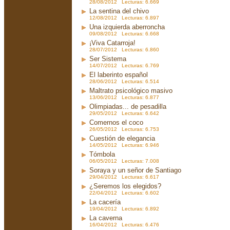
28/08/2012 Lecturas: 6.669
La sentina del chivo
12/08/2012 Lecturas: 6.897
Una izquierda aberroncha
09/08/2012 Lecturas: 6.668
¡Viva Catarroja!
28/07/2012 Lecturas: 6.860
Ser Sistema
14/07/2012 Lecturas: 6.769
El laberinto español
28/06/2012 Lecturas: 6.514
Maltrato psicológico masivo
13/06/2012 Lecturas: 6.877
Olimpiadas... de pesadilla
29/05/2012 Lecturas: 6.642
Comernos el coco
26/05/2012 Lecturas: 6.753
Cuestión de elegancia
14/05/2012 Lecturas: 6.946
Tómbola
06/05/2012 Lecturas: 7.008
Soraya y un señor de Santiago
29/04/2012 Lecturas: 6.617
¿Seremos los elegidos?
22/04/2012 Lecturas: 6.602
La cacería
19/04/2012 Lecturas: 6.892
La caverna
16/04/2012 Lecturas: 6.476