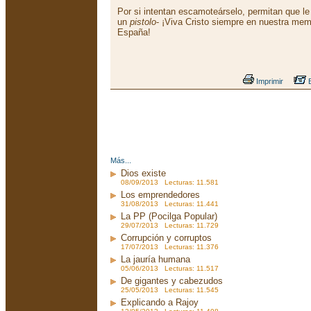
Por si intentan escamoteárselo, permitan que le
un
pistolo
- ¡Viva Cristo siempre en nuestra memor
España!
Imprimir
E
Más...
Dios existe
08/09/2013 Lecturas: 11.581
Los emprendedores
31/08/2013 Lecturas: 11.441
La PP (Pocilga Popular)
29/07/2013 Lecturas: 11.729
Corrupción y corruptos
17/07/2013 Lecturas: 11.376
La jauría humana
05/06/2013 Lecturas: 11.517
De gigantes y cabezudos
25/05/2013 Lecturas: 11.545
Explicando a Rajoy