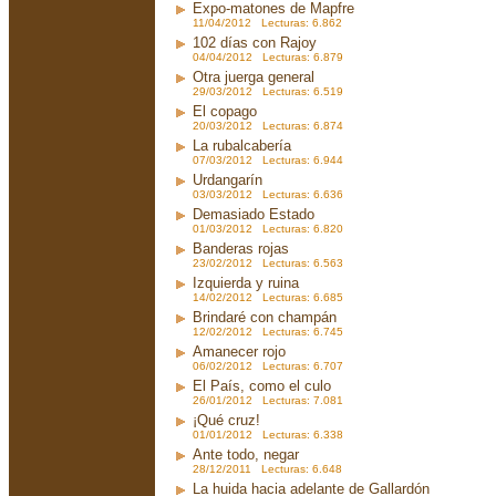
Expo-matones de Mapfre
11/04/2012 Lecturas: 6.862
102 días con Rajoy
04/04/2012 Lecturas: 6.879
Otra juerga general
29/03/2012 Lecturas: 6.519
El copago
20/03/2012 Lecturas: 6.874
La rubalcabería
07/03/2012 Lecturas: 6.944
Urdangarín
03/03/2012 Lecturas: 6.636
Demasiado Estado
01/03/2012 Lecturas: 6.820
Banderas rojas
23/02/2012 Lecturas: 6.563
Izquierda y ruina
14/02/2012 Lecturas: 6.685
Brindaré con champán
12/02/2012 Lecturas: 6.745
Amanecer rojo
06/02/2012 Lecturas: 6.707
El País, como el culo
26/01/2012 Lecturas: 7.081
¡Qué cruz!
01/01/2012 Lecturas: 6.338
Ante todo, negar
28/12/2011 Lecturas: 6.648
La huida hacia adelante de Gallardón