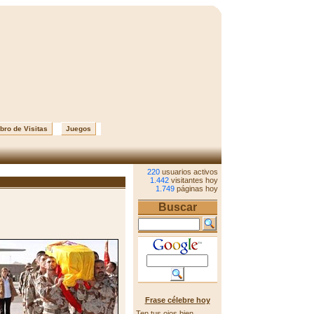
bro de Visitas
Juegos
220
usuarios activos
1.442
visitantes hoy
1.749
páginas hoy
Buscar
Frase célebre hoy
Ten tus ojos bien