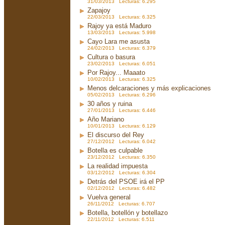
31/03/2013 Lecturas: 6.295
Zapajoy
22/03/2013 Lecturas: 6.325
Rajoy ya está Maduro
13/03/2013 Lecturas: 5.998
Cayo Lara me asusta
24/02/2013 Lecturas: 6.379
Cultura o basura
23/02/2013 Lecturas: 6.051
Por Rajoy... Maaato
10/02/2013 Lecturas: 6.325
Menos delcaraciones y más explicaciones
05/02/2013 Lecturas: 6.296
30 años y ruina
27/01/2013 Lecturas: 6.446
Año Mariano
10/01/2013 Lecturas: 6.129
El discurso del Rey
27/12/2012 Lecturas: 6.042
Botella es culpable
23/12/2012 Lecturas: 6.350
La realidad impuesta
03/12/2012 Lecturas: 6.304
Detrás del PSOE irá el PP
02/12/2012 Lecturas: 6.482
Vuelva general
26/11/2012 Lecturas: 6.707
Botella, botellón y botellazo
22/11/2012 Lecturas: 6.511