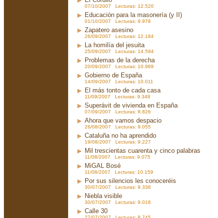
07/10/2007 Lecturas: 12.520
Educación para la masonería (y II)
01/10/2007 Lecturas: 9.978
Zapatero asesino
26/09/2007 Lecturas: 12.184
La homilía del jesuita
25/09/2007 Lecturas: 14.594
Problemas de la derecha
20/09/2007 Lecturas: 10.969
Gobierno de España
14/09/2007 Lecturas: 10.011
El más tonto de cada casa
11/09/2007 Lecturas: 9.348
Superávit de vivienda en España
07/09/2007 Lecturas: 8.826
Ahora que vamos despacio
26/08/2007 Lecturas: 9.055
Cataluña no ha aprendido
19/08/2007 Lecturas: 9.227
Mil trescientas cuarenta y cinco palabras
11/08/2007 Lecturas: 9.075
MiGAL Bosé
11/08/2007 Lecturas: 10.159
Por sus silencios les conoceréis
30/07/2007 Lecturas: 9.338
Niebla visible
30/07/2007 Lecturas: 9.018
Calle 30
27/07/2007 Lecturas: 8.745