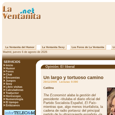
La Ventanita del Humor
La Ventanita Sexy
Los Foros de La Ventanita
Li
Madrid, jueves 6 de agosto de 2026
SERVICIOS
Inicio
Opinión: El liberal
Humor
Foros
Chat
Un largo y tortuoso camino
Encuestas
Juegos
29/11/2006 Lecturas: 9.090
Sexy
Libro visitas
Catilina
Calculadoras
Traductor
The Economist alaba la gestión del
Horóscopo
presidente
–titulaba el diario oficial del
Numerología
El tiempo
Partido Socialista Español,
El País
-
Enlázanos
mientras que, algo menos triunfalista, la
cadena de radio portavoz del principal
partido de la ultraizquierda española –la