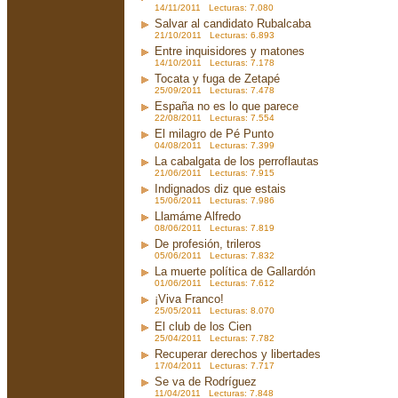
14/11/2011 Lecturas: 7.080
Salvar al candidato Rubalcaba
21/10/2011 Lecturas: 6.893
Entre inquisidores y matones
14/10/2011 Lecturas: 7.178
Tocata y fuga de Zetapé
25/09/2011 Lecturas: 7.478
España no es lo que parece
22/08/2011 Lecturas: 7.554
El milagro de Pé Punto
04/08/2011 Lecturas: 7.399
La cabalgata de los perroflautas
21/06/2011 Lecturas: 7.915
Indignados diz que estais
15/06/2011 Lecturas: 7.986
Llamáme Alfredo
08/06/2011 Lecturas: 7.819
De profesión, trileros
05/06/2011 Lecturas: 7.832
La muerte política de Gallardón
01/06/2011 Lecturas: 7.612
¡Viva Franco!
25/05/2011 Lecturas: 8.070
El club de los Cien
25/04/2011 Lecturas: 7.782
Recuperar derechos y libertades
17/04/2011 Lecturas: 7.717
Se va de Rodríguez
11/04/2011 Lecturas: 7.848