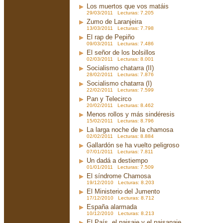
Los muertos que vos matáis
29/03/2011 Lecturas: 7.205
Zumo de Laranjeira
13/03/2011 Lecturas: 7.798
El rap de Pepiño
09/03/2011 Lecturas: 7.486
El señor de los bolsillos
02/03/2011 Lecturas: 8.001
Socialismo chatarra (II)
28/02/2011 Lecturas: 7.876
Socialismo chatarra (I)
22/02/2011 Lecturas: 7.599
Pan y Telecirco
20/02/2011 Lecturas: 8.462
Menos rollos y más sindéresis
15/02/2011 Lecturas: 8.796
La larga noche de la chamosa
02/02/2011 Lecturas: 8.884
Gallardón se ha vuelto peligroso
07/01/2011 Lecturas: 7.811
Un dadá a destiempo
01/01/2011 Lecturas: 7.509
El síndrome Chamosa
19/12/2010 Lecturas: 8.203
El Ministerio del Jumento
17/12/2010 Lecturas: 8.712
España alarmada
10/12/2010 Lecturas: 8.213
El País, el paisaje y el paisanaje