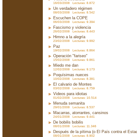
16/03/2008 Lecturas: 8.872
Un verdadero régimen
08/03/2008 Lecturas: 8.542
Escuchen la COPE
06/03/2008 Lecturas: 9.394
Fascismo y violencia
26/02/2008 Lecturas: 8.443
Himno a la alegría
23/02/2008 Lecturas: 9.992
Paz
19/02/2008 Lecturas: 8.864
Operación "fariseo"
15/02/2008 Lecturas: 9.861
Miedo me dan
12/02/2008 Lecturas: 9.173
Poquísimas nueces
10/02/2008 Lecturas: 8.381
El calvario de Montes
03/02/2008 Lecturas: 8.759
Videos para idiotas
01/02/2008 Lecturas: 10.514
Menuda semanita
29/01/2008 Lecturas: 8.537
Macarras, atorrantes, cansinos
24/01/2008 Lecturas: 9.441
De bobilis bobilis
08/01/2008 Lecturas: 11.346
Después de la pítima (o El País contra el Est
08/01/2008 Lecturas: 8.902