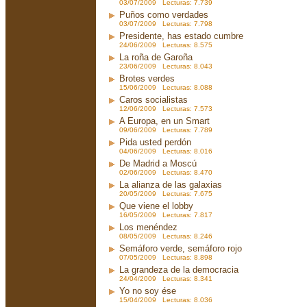
03/07/2009 Lecturas: 7.739
Puños como verdades
03/07/2009 Lecturas: 7.798
Presidente, has estado cumbre
24/06/2009 Lecturas: 8.575
La roña de Garoña
23/06/2009 Lecturas: 8.043
Brotes verdes
15/06/2009 Lecturas: 8.088
Caros socialistas
12/06/2009 Lecturas: 7.573
A Europa, en un Smart
09/06/2009 Lecturas: 7.789
Pida usted perdón
04/06/2009 Lecturas: 8.016
De Madrid a Moscú
02/06/2009 Lecturas: 8.470
La alianza de las galaxias
20/05/2009 Lecturas: 7.675
Que viene el lobby
16/05/2009 Lecturas: 7.817
Los menéndez
08/05/2009 Lecturas: 8.246
Semáforo verde, semáforo rojo
07/05/2009 Lecturas: 8.898
La grandeza de la democracia
24/04/2009 Lecturas: 8.341
Yo no soy ése
15/04/2009 Lecturas: 8.036