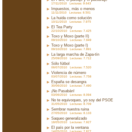
17/11/2010 Lecturas: 9.643
Impuestos, más o menos
11/11/2010 Lecturas: 8.501
La huida como solución
10/11/2010 Lecturas: 7.975
El Tea Party
22/10/2010 Lecturas: 7.425
Toxo y Moxo (parte II)
09/10/2010 Lecturas: 7.949
Toxo y Moxo (parte I)
09/10/2010 Lecturas: 7.891
La larga marcha de Zapa-tín
25/09/2010 Lecturas: 7.712
Sólo fútbol
06/07/2010 Lecturas: 7.520
Violencia de número
03/07/2010 Lecturas: 7.758
España se desangra
30/06/2010 Lecturas: 7.490
¡No Pasabán!
03/06/2010 Lecturas: 8.094
No te equivoques, yo soy del PSOE
31/05/2010 Lecturas: 8.709
Sembrar nuestra ruina
27/05/2010 Lecturas: 8.133
Saqueo generalizado
18/05/2010 Lecturas: 7.927
El país por la ventana
14/05/2010 Lecturas: 7.877