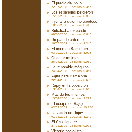
El precio del pollo
22/07/2008 Lecturas: 9.366
Los españoles perdieron
15/07/2008 Lecturas: 8.055
Injuriar a quien no obedece
18/06/2008 Lecturas: 8.416
Rubalcaba responde
09/06/2008 Lecturas: 8.640
Un partido enfermo
26/05/2008 Lecturas: 8.246
El asno de Barlusconi
03/05/2008 Lecturas: 8.608
Quemar mujeres
26/04/2008 Lecturas: 8.960
La imparable máquina
24/04/2008 Lecturas: 9.061
Agua para Barcelona
22/04/2008 Lecturas: 8.697
Rajoy en la oposición
13/04/2008 Lecturas: 8.648
Más de los mismos
13/04/2008 Lecturas: 9.294
El equipo de Rajoy
03/04/2008 Lecturas: 10.796
La vuelta de Rajoy
01/04/2008 Lecturas: 8.246
El Chikilicuatre
27/03/2008 Lecturas: 9.991
Victoria socialista