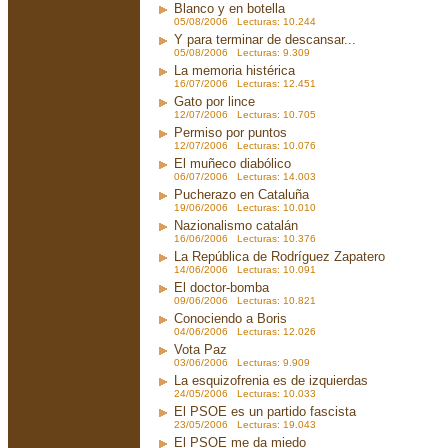
Blanco y en botella
05/08/2006 Lecturas: 10.244
Y para terminar de descansar...
05/08/2006 Lecturas: 9.309
La memoria histérica
16/07/2006 Lecturas: 12.451
Gato por lince
12/07/2006 Lecturas: 10.705
Permiso por puntos
12/07/2006 Lecturas: 10.076
El muñeco diabólico
06/07/2006 Lecturas: 14.003
Pucherazo en Cataluña
19/06/2006 Lecturas: 10.010
Nazionalismo catalán
16/06/2006 Lecturas: 10.376
La República de Rodríguez Zapatero
14/06/2006 Lecturas: 10.091
El doctor-bomba
09/06/2006 Lecturas: 10.821
Conociendo a Boris
04/06/2006 Lecturas: 12.026
Vota Paz
03/06/2006 Lecturas: 9.909
La esquizofrenia es de izquierdas
24/05/2006 Lecturas: 10.033
El PSOE es un partido fascista
23/05/2006 Lecturas: 19.043
El PSOE me da miedo