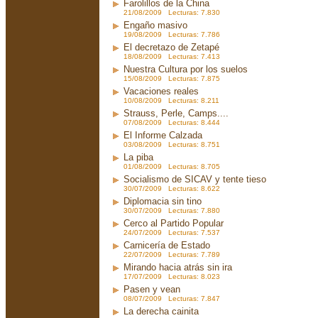
Farolillos de la China
21/08/2009 Lecturas: 7.830
Engaño masivo
19/08/2009 Lecturas: 7.786
El decretazo de Zetapé
18/08/2009 Lecturas: 7.413
Nuestra Cultura por los suelos
15/08/2009 Lecturas: 7.875
Vacaciones reales
10/08/2009 Lecturas: 8.211
Strauss, Perle, Camps....
07/08/2009 Lecturas: 8.444
El Informe Calzada
03/08/2009 Lecturas: 8.751
La piba
01/08/2009 Lecturas: 8.705
Socialismo de SICAV y tente tieso
30/07/2009 Lecturas: 8.622
Diplomacia sin tino
30/07/2009 Lecturas: 7.880
Cerco al Partido Popular
24/07/2009 Lecturas: 7.537
Carnicería de Estado
22/07/2009 Lecturas: 7.789
Mirando hacia atrás sin ira
17/07/2009 Lecturas: 8.023
Pasen y vean
08/07/2009 Lecturas: 7.847
La derecha cainita