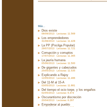
Más...
Dios existe
08/09/2013 Lecturas: 11.569
Los emprendedores
31/08/2013 Lecturas: 11.428
La PP (Pocilga Popular)
29/07/2013 Lecturas: 11.721
Corrupción y corruptos
17/07/2013 Lecturas: 11.365
La jauría humana
05/06/2013 Lecturas: 11.500
De gigantes y cabezudos
25/05/2013 Lecturas: 11.535
Explicando a Rajoy
12/05/2013 Lecturas: 11.486
Del 11-M al 15-A
03/05/2013 Lecturas: 11.881
Del tiempo el ocio torpe, y los engaños
02/05/2013 Lecturas: 6.474
Oscurantismo por discreción
20/04/2013 Lecturas: 6.267
Empoderar al pueblo