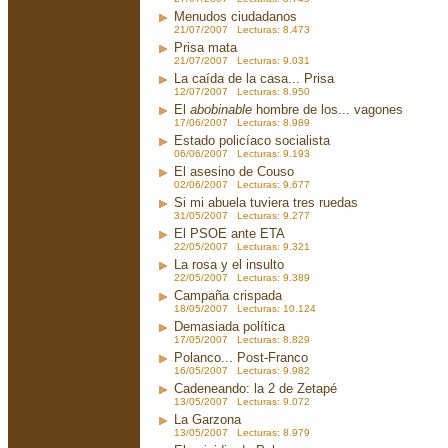
Menudos ciudadanos
21/07/2007 Lecturas: 8.473
Prisa mata
21/07/2007 Lecturas: 9.031
La caída de la casa... Prisa
12/07/2007 Lecturas: 8.950
El
abobinable
hombre de los... vagones
17/06/2007 Lecturas: 8.989
Estado policíaco socialista
06/06/2007 Lecturas: 9.193
El asesino de Couso
02/06/2007 Lecturas: 9.677
Si mi abuela tuviera tres ruedas
31/05/2007 Lecturas: 9.277
El PSOE ante ETA
22/05/2007 Lecturas: 9.321
La rosa y el insulto
22/05/2007 Lecturas: 9.389
Campaña crispada
18/05/2007 Lecturas: 10.124
Demasiada política
17/05/2007 Lecturas: 8.829
Polanco... Post-Franco
16/05/2007 Lecturas: 9.982
Cadeneando: la 2 de Zetapé
13/05/2007 Lecturas: 9.072
La Garzona
13/05/2007 Lecturas: 8.979