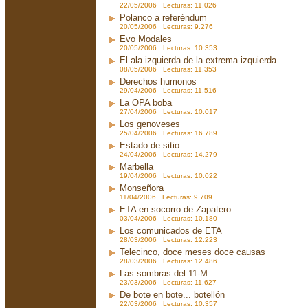
22/05/2006 Lecturas: 11.026
Polanco a referéndum
20/05/2006 Lecturas: 9.276
Evo Modales
20/05/2006 Lecturas: 10.353
El ala izquierda de la extrema izquierda
08/05/2006 Lecturas: 11.353
Derechos humonos
29/04/2006 Lecturas: 11.516
La OPA boba
27/04/2006 Lecturas: 10.017
Los genoveses
25/04/2006 Lecturas: 16.789
Estado de sitio
24/04/2006 Lecturas: 14.279
Marbella
19/04/2006 Lecturas: 10.022
Monseñora
11/04/2006 Lecturas: 9.709
ETA en socorro de Zapatero
03/04/2006 Lecturas: 10.180
Los comunicados de ETA
28/03/2006 Lecturas: 12.223
Telecinco, doce meses doce causas
28/03/2006 Lecturas: 12.486
Las sombras del 11-M
23/03/2006 Lecturas: 11.627
De bote en bote... botellón
22/03/2006 Lecturas: 10.357