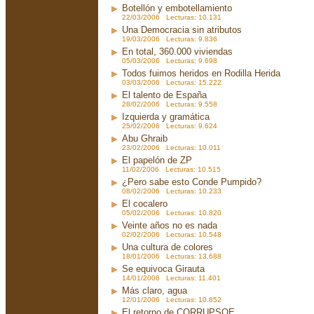
Botellón y embotellamiento
22/03/2006 Lecturas: 10.131
Una Democracia sin atributos
19/03/2006 Lecturas: 9.836
En total, 360.000 viviendas
05/03/2006 Lecturas: 9.698
Todos fuimos heridos en Rodilla Herida
03/03/2006 Lecturas: 15.222
El talento de España
28/02/2006 Lecturas: 9.558
Izquierda y gramática
25/02/2006 Lecturas: 9.624
Abu Ghraib
23/02/2006 Lecturas: 10.011
El papelón de ZP
11/02/2006 Lecturas: 10.515
¿Pero sabe esto Conde Pumpido?
08/02/2006 Lecturas: 10.233
El cocalero
05/02/2006 Lecturas: 10.820
Veinte años no es nada
02/02/2006 Lecturas: 10.548
Una cultura de colores
18/01/2006 Lecturas: 13.688
Se equivoca Girauta
14/01/2006 Lecturas: 11.401
Más claro, agua
12/01/2006 Lecturas: 10.852
El retorno de CORRUPSOE