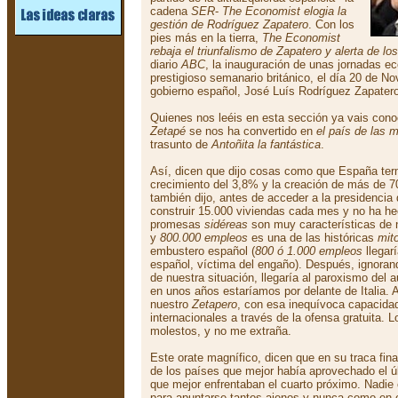
cadena
SER
-
The Economist elogia la
gestión de Rodríguez Zapatero
. Con los
pies más en la tierra,
The Economist
rebaja el triunfalismo de Zapatero y alerta de los
diario
ABC
, la inauguración de unas jornadas e
prestigioso semanario británico, el día 20 de No
gobierno español, José Luís Rodríguez Zapater
Quienes nos leéis en esta sección ya vais con
Zetapé
se nos ha convertido en
el país de las m
trasunto de
Antoñita la fantástica
.
Así, dicen que dijo cosas como que España ter
crecimiento del 3,8% y la creación de más de 
también dijo, antes de acceder a la presidencia 
construir 15.000 viviendas cada mes y no ha hec
promesas
sidéreas
son muy características de n
y
800.000 empleos
es una de las históricas
mito
embustero español (
800 ó 1.000 empleos
llegarí
español, víctima del engaño). Después, ignora
de nuestra situación, llegaría al paroxismo del
en unos años estaríamos por delante de Italia.
nuestro
Zetapero
, con esa inequívoca capacida
internacionales a través de la ofensa gratuita. L
molestos, y no me extraña.
Este orate magnífico, dicen que en su traca fin
de los países que mejor había aprovechado el úl
que mejor enfrentaban el cuarto próximo. Nadie 
para apuntarse tantos ajenos y nunca como en 