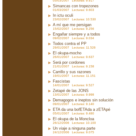
05/03/2007 Lecturas: 9.917
Simancas con tropezones
01/03/2007 Lecturas: 9.603
In ictu oculi
23/02/2007 Lecturas: 10.530
A mí que me persigan
15/02/2007 Lecturas: 9.256
Engañar siempre y a todos
09/02/2007 Lecturas: 9.034
Todos contra el PP
29/01/2007 Lecturas: 11.526
El okupa-mocho
26/01/2007 Lecturas: 9.637
Será por cordones
21/01/2007 Lecturas: 9.158
Carrillo y sus razones
19/01/2007 Lecturas: 11.151
Fascistas
14/01/2007 Lecturas: 9.527
Zetapé de las JONS
13/01/2007 Lecturas: 9.998
Demagogos e ineptos sin solución
09/01/2007 Lecturas: 9.140
ETA da una bofETAda a zETApé
05/01/2007 Lecturas: 9.480
El okupa de la Moncloa
26/12/2006 Lecturas: 10.100
Un viaje a ninguna parte
24/12/2006 Lecturas: 9.075