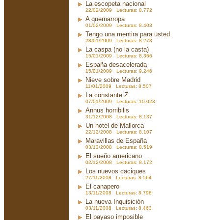
La escopeta nacional
22/02/2009 Lecturas: 8.772
A quemarropa
01/02/2009 Lecturas: 8.403
Tengo una mentira para usted
28/01/2009 Lecturas: 8.278
La caspa (no la casta)
15/01/2009 Lecturas: 8.366
España desacelerada
15/01/2009 Lecturas: 9.246
Nieve sobre Madrid
11/01/2009 Lecturas: 8.507
La constante Z
07/01/2009 Lecturas: 10.023
Annus horribilis
31/12/2008 Lecturas: 8.137
Un hotel de Mallorca
22/12/2008 Lecturas: 8.107
Maravillas de España
03/12/2008 Lecturas: 8.519
El sueño americano
02/12/2008 Lecturas: 8.172
Los nuevos caciques
27/11/2008 Lecturas: 8.564
El canapero
13/11/2008 Lecturas: 8.798
La nueva Inquisición
03/11/2008 Lecturas: 8.463
El payaso imposible