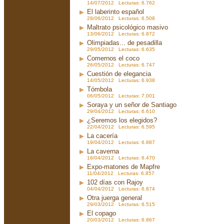
14/07/2012 Lecturas: 6.762
El laberinto español
28/06/2012 Lecturas: 6.508
Maltrato psicológico masivo
13/06/2012 Lecturas: 6.872
Olimpiadas... de pesadilla
29/05/2012 Lecturas: 6.635
Comernos el coco
26/05/2012 Lecturas: 6.747
Cuestión de elegancia
14/05/2012 Lecturas: 6.938
Tómbola
06/05/2012 Lecturas: 7.001
Soraya y un señor de Santiago
29/04/2012 Lecturas: 6.610
¿Seremos los elegidos?
22/04/2012 Lecturas: 6.595
La cacería
19/04/2012 Lecturas: 6.887
La caverna
16/04/2012 Lecturas: 6.470
Expo-matones de Mapfre
11/04/2012 Lecturas: 6.857
102 días con Rajoy
04/04/2012 Lecturas: 6.874
Otra juerga general
29/03/2012 Lecturas: 6.515
El copago
20/03/2012 Lecturas: 6.867