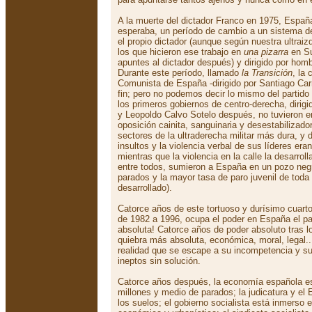
A la muerte del dictador Franco en 1975, Espa
esperaba, un período de cambio a un sistema d
el propio dictador (aunque según nuestra ultraizq
los que hicieron ese trabajo en
una pizarra
en Su
apuntes al dictador después) y dirigido por homb
Durante este período, llamado
la Transición
, la 
Comunista de España -dirigido por Santiago Carr
fin; pero no podemos decir lo mismo del partido
los primeros gobiernos de centro-derecha, dirigi
y Leopoldo Calvo Sotelo después, no tuvieron e
oposición cainita, sanguinaria y desestabilizad
sectores de la ultraderecha militar más dura, y d
insultos y la violencia verbal de sus líderes era
mientras que la violencia en la calle la desarrol
entre todos, sumieron a España en un pozo neg
parados y la mayor tasa de paro juvenil de tod
desarrollado).
Catorce años de este tortuoso y durísimo cuart
de 1982 a 1996, ocupa el poder en España el par
absoluta! Catorce años de poder absoluto tras l
quiebra más absoluta, económica, moral, legal..
realidad que se escape a su incompetencia y s
ineptos sin solución.
Catorce años después, la economía española es
millones y medio de parados; la judicatura y el
los suelos; el gobierno socialista está inmerso 