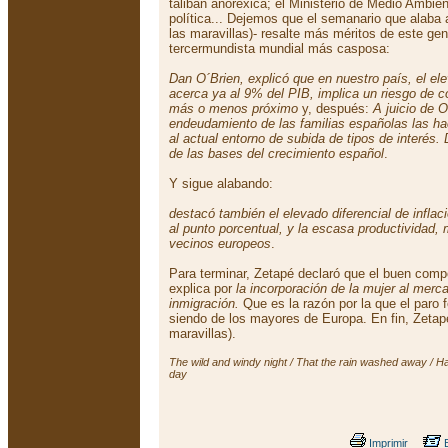
talibán anoréxica; el Ministerio de Medio Ambi
política... Dejemos que el semanario que alaba
las maravillas)- resalte más méritos de este geni
tercermundista mundial más casposa:
Dan O´Brien, explicó que en nuestro país, el elev
acerca ya al 9% del PIB, implica un riesgo de c
más o menos próximo
y, después:
A juicio de O
endeudamiento de las familias españolas las h
al actual entorno de subida de tipos de interés. 
de las bases del crecimiento español
.
Y sigue alabando:
destacó también el elevado diferencial de inflac
al punto porcentual, y la escasa productividad, 
vecinos europeos
.
Para terminar, Zetapé declaró que el buen com
explica por
la incorporación de la mujer al merca
inmigración.
Que es la razón por la que el paro
siendo de los mayores de Europa. En fin, Zeta
maravillas).
The wild and windy night / That the rain washed away / Has 
day
Imprimir
E