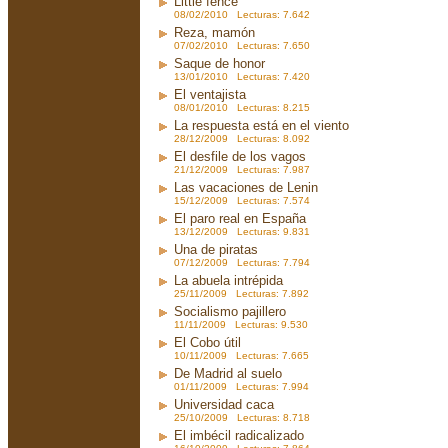
Little fence
08/02/2010 Lecturas: 7.642
Reza, mamón
07/02/2010 Lecturas: 7.650
Saque de honor
13/01/2010 Lecturas: 7.420
El ventajista
08/01/2010 Lecturas: 8.215
La respuesta está en el viento
28/12/2009 Lecturas: 8.092
El desfile de los vagos
21/12/2009 Lecturas: 7.987
Las vacaciones de Lenin
15/12/2009 Lecturas: 7.574
El paro real en España
13/12/2009 Lecturas: 9.831
Una de piratas
07/12/2009 Lecturas: 7.794
La abuela intrépida
25/11/2009 Lecturas: 7.892
Socialismo pajillero
11/11/2009 Lecturas: 9.530
El Cobo útil
10/11/2009 Lecturas: 7.665
De Madrid al suelo
01/11/2009 Lecturas: 7.994
Universidad caca
25/10/2009 Lecturas: 8.718
El imbécil radicalizado