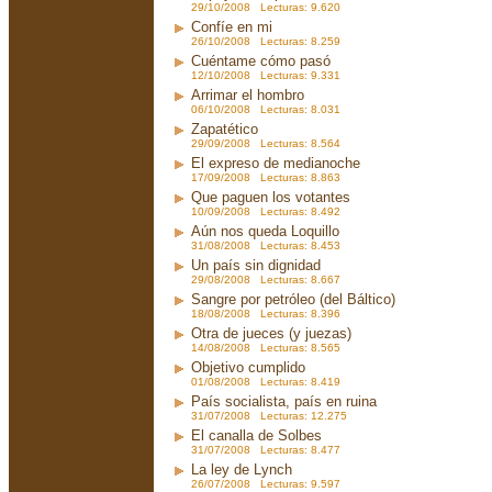
29/10/2008 Lecturas: 9.620
Confíe en mi
26/10/2008 Lecturas: 8.259
Cuéntame cómo pasó
12/10/2008 Lecturas: 9.331
Arrimar el hombro
06/10/2008 Lecturas: 8.031
Zapatético
29/09/2008 Lecturas: 8.564
El expreso de medianoche
17/09/2008 Lecturas: 8.863
Que paguen los votantes
10/09/2008 Lecturas: 8.492
Aún nos queda Loquillo
31/08/2008 Lecturas: 8.453
Un país sin dignidad
29/08/2008 Lecturas: 8.667
Sangre por petróleo (del Báltico)
18/08/2008 Lecturas: 8.396
Otra de jueces (y juezas)
14/08/2008 Lecturas: 8.565
Objetivo cumplido
01/08/2008 Lecturas: 8.419
País socialista, país en ruina
31/07/2008 Lecturas: 12.275
El canalla de Solbes
31/07/2008 Lecturas: 8.477
La ley de Lynch
26/07/2008 Lecturas: 9.597