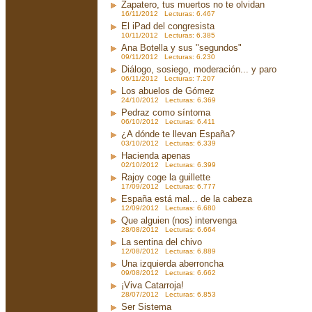
Zapatero, tus muertos no te olvidan
16/11/2012 Lecturas: 6.467
El iPad del congresista
10/11/2012 Lecturas: 6.385
Ana Botella y sus "segundos"
09/11/2012 Lecturas: 6.230
Diálogo, sosiego, moderación... y paro
06/11/2012 Lecturas: 7.207
Los abuelos de Gómez
24/10/2012 Lecturas: 6.369
Pedraz como síntoma
06/10/2012 Lecturas: 6.411
¿A dónde te llevan España?
03/10/2012 Lecturas: 6.339
Hacienda apenas
02/10/2012 Lecturas: 6.399
Rajoy coge la guillette
17/09/2012 Lecturas: 6.777
España está mal... de la cabeza
12/09/2012 Lecturas: 6.680
Que alguien (nos) intervenga
28/08/2012 Lecturas: 6.664
La sentina del chivo
12/08/2012 Lecturas: 6.889
Una izquierda aberroncha
09/08/2012 Lecturas: 6.662
¡Viva Catarroja!
28/07/2012 Lecturas: 6.853
Ser Sistema