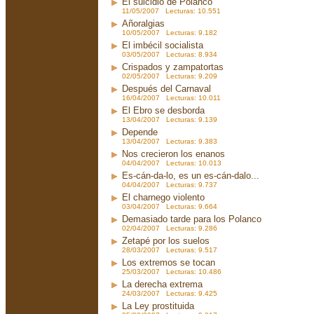
El suicidio de Polanco
11/05/2007 Lecturas: 10.551
Añoralgias
10/05/2007 Lecturas: 9.182
El imbécil socialista
03/05/2007 Lecturas: 8.934
Crispados y zampatortas
02/05/2007 Lecturas: 9.209
Después del Carnaval
16/04/2007 Lecturas: 10.011
El Ebro se desborda
13/04/2007 Lecturas: 9.139
Depende
13/04/2007 Lecturas: 9.383
Nos crecieron los enanos
04/04/2007 Lecturas: 10.013
Es-cán-da-lo, es un es-cán-dalo...
04/04/2007 Lecturas: 9.737
El charnego violento
03/04/2007 Lecturas: 9.664
Demasiado tarde para los Polanco
02/04/2007 Lecturas: 9.286
Zetapé por los suelos
28/03/2007 Lecturas: 9.517
Los extremos se tocan
25/03/2007 Lecturas: 10.486
La derecha extrema
24/03/2007 Lecturas: 9.425
La Ley prostituida