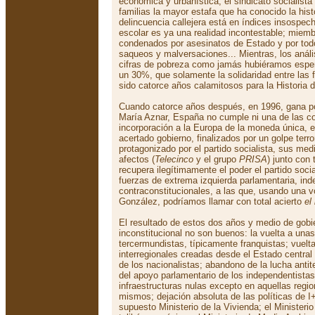
económica y urbanística; el sindicato socialis
familias la mayor estafa que ha conocido la hist
delincuencia callejera está en índices insospec
escolar es ya una realidad incontestable; miemb
condenados por asesinatos de Estado y por todo
saqueos y malversaciones... Mientras, los análi
cifras de pobreza como jamás hubiéramos esper
un 30%, que solamente la solidaridad entre las 
sido catorce años calamitosos para la Historia 
Cuando catorce años después, en 1996, gana po
María Aznar, España no cumple ni una de las c
incorporación a la Europa de la moneda única, e
acertado gobierno, finalizados por un golpe terro
protagonizado por el partido socialista, sus m
afectos (
Telecinco
y el grupo
PRISA
) junto con 
recupera ilegítimamente el poder el partido socia
fuerzas de extrema izquierda parlamentaria, ind
contraconstitucionales, a las que, usando una vo
González, podríamos llamar con total acierto
el
El resultado de estos dos años y medio de gobi
inconstitucional no son buenos: la vuelta a unas
tercermundistas, típicamente franquistas; vuelta
interregionales creadas desde el Estado central
de los nacionalistas; abandono de la lucha antit
del apoyo parlamentario de los independentistas;
infraestructuras nulas excepto en aquellas regi
mismos; dejación absoluta de las políticas de I
supuesto Ministerio de la Vivienda; el Minister