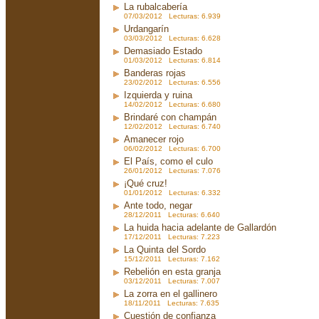
La rubalcabería
07/03/2012 Lecturas: 6.939
Urdangarín
03/03/2012 Lecturas: 6.628
Demasiado Estado
01/03/2012 Lecturas: 6.814
Banderas rojas
23/02/2012 Lecturas: 6.556
Izquierda y ruina
14/02/2012 Lecturas: 6.680
Brindaré con champán
12/02/2012 Lecturas: 6.740
Amanecer rojo
06/02/2012 Lecturas: 6.700
El País, como el culo
26/01/2012 Lecturas: 7.076
¡Qué cruz!
01/01/2012 Lecturas: 6.332
Ante todo, negar
28/12/2011 Lecturas: 6.640
La huida hacia adelante de Gallardón
17/12/2011 Lecturas: 7.223
La Quinta del Sordo
15/12/2011 Lecturas: 7.162
Rebelión en esta granja
03/12/2011 Lecturas: 7.007
La zorra en el gallinero
18/11/2011 Lecturas: 7.635
Cuestión de confianza