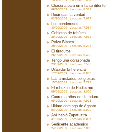
16/10/2009 Lecturas: 7.864
Chacona para un infante difunto
09/10/2009 Lecturas: 8.381
Decir casi la verdad
03/10/2009 Lecturas: 7.697
Los ponderosos
30/09/2009 Lecturas: 7.534
Gobierno de tahúres
29/09/2009 Lecturas: 7.582
Polvo Blanco
28/09/2009 Lecturas: 8.287
El tiraduros
26/09/2009 Lecturas: 9.492
Tengo una corazonada
23/09/2009 Lecturas: 7.566
Dilapidar la herencia
17/09/2009 Lecturas: 8.883
Las amistades peligrosas
15/09/2009 Lecturas: 7.794
El rebuzno de Rodiezmo
09/09/2009 Lecturas: 8.006
Cuarenta años de dictadura
05/09/2009 Lecturas: 7.923
Ultimo domingo de Agosto
04/09/2009 Lecturas: 8.099
Así habló Zapatustra
31/08/2009 Lecturas: 8.035
Sedicente académico
24/08/2009 Lecturas: 7.868