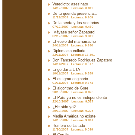
Veredicto: asesinato
14/12/2007 Lecturas: 8.811
De tu querida presencia...
11/12/2007 Lecturas: 9.969
De la secta y los sectarios
07/12/2007 Lecturas: 9.460
¡Váyase señor Zapatero!
02/12/2007 Lecturas: 9.311
El vuelo del mamarracho
24/11/2007 Lecturas: 9.390
Diplomacia callada
22/11/2007 Lecturas: 13.491
Don Tancredo Rodríguez Zapatero
14/11/2007 Lecturas: 9.817
Engordar a ETA
10/11/2007 Lecturas: 9.999
El estigma originario
01/11/2007 Lecturas: 9.374
El algoritmo de Gore
28/10/2007 Lecturas: 8.896
El País ya no es independiente
22/10/2007 Lecturas: 9.517
¿He sido yo?
20/10/2007 Lecturas: 9.325
Media América no existe
14/10/2007 Lecturas: 9.041
Hombre de Estado
11/10/2007 Lecturas: 9.089
El Corullo