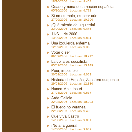
18/10/2006 Lecturas: 9.458
Ocaso y ruina de la nación española
05/10/2006 Lecturas: 9.772
Si no es malo, es peor aún
27/09/2006 Lecturas: 10.690
¡Qué mierda de izquierda!
23/09/2006 Lecturas: 9.446
11-S... de 2006
13/09/2006 Lecturas: 9.884
Una izquierda enferma
12/09/2006 Lecturas: 9.383
Votar o ser
06/09/2006 Lecturas: 10.212
La collares socialista
05/09/2006 Lecturas: 13.149
Peor, imposible
30/08/2006 Lecturas: 9.068
Historia de España, Zapatero suspenso
29/08/2006 Lecturas: 12.380
Nunca Mais los vi
27/08/2006 Lecturas: 9.637
Arde Galicia
22/08/2006 Lecturas: 10.293
El fuego no veranea
22/08/2006 Lecturas: 9.430
Que viva Castro
14/08/2006 Lecturas: 9.831
¡No a la guerra!
14/08/2006 Lecturas: 9.689