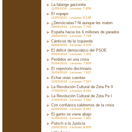
La falange garzonita
11/05/2010 Lecturas: 7.859
El sopapo
11/05/2010 Lecturas: 8.130
¿Demócratas? Ni aunque les maten
29/04/2010 Lecturas: 7.702
España hacia los 6 millones de parados
19/04/2010 Lecturas: 7.728
Cánticos de la Izquierda
09/04/2010 Lecturas: 8.376
El déficit democrático del PSOE
05/04/2010 Lecturas: 7.375
Perdidos en una crisis
01/04/2010 Lecturas: 7.828
El vejestorio doctrinario
26/03/2010 Lecturas: 7.617
Echar unas cuentas
22/03/2010 Lecturas: 7.527
La Revolución Cultural de Zeta Pe II
17/03/2010 Lecturas: 8.041
La Revolución Cultural de Zeta Pe I
17/03/2010 Lecturas: 7.592
Con confianza saldremos de la crisis
02/03/2010 Lecturas: 8.067
El garito se viene abajo
01/03/2010 Lecturas: 7.911
Putsch a la Justicia
23/02/2010 Lecturas: 8.855