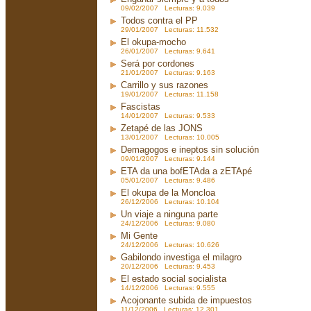
09/02/2007 Lecturas: 9.039
Todos contra el PP
29/01/2007 Lecturas: 11.532
El okupa-mocho
26/01/2007 Lecturas: 9.641
Será por cordones
21/01/2007 Lecturas: 9.163
Carrillo y sus razones
19/01/2007 Lecturas: 11.158
Fascistas
14/01/2007 Lecturas: 9.533
Zetapé de las JONS
13/01/2007 Lecturas: 10.005
Demagogos e ineptos sin solución
09/01/2007 Lecturas: 9.144
ETA da una bofETAda a zETApé
05/01/2007 Lecturas: 9.486
El okupa de la Moncloa
26/12/2006 Lecturas: 10.104
Un viaje a ninguna parte
24/12/2006 Lecturas: 9.080
Mi Gente
24/12/2006 Lecturas: 10.626
Gabilondo investiga el milagro
20/12/2006 Lecturas: 9.453
El estado social socialista
14/12/2006 Lecturas: 9.555
Acojonante subida de impuestos
11/12/2006 Lecturas: 12.301