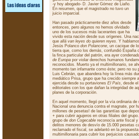
-y hoy abogado- D. Javier Gómez de Liaño.
En resumen, que el magistrado no tuvo un
juicio imparcial.
Han pasado prácticamente diez años desde
entonces, pero algunos no hemos olvidado
uno de los sucesos más lacerantes que ha
vivido esta nación desde sus orígenes. Una na
que
allá van leyes do quieren reyes
. Y hablamos
Jesús Polanco
don Polancone
, un cacique de 
tierra que, como los demás, confundió España co
la finca particular del patrón, era ayer condenad
de Europa
por violar derechos humanos fundam
reconocidos. Muerto ya el multimillonario, se ah
momento tan infamante como éste; pero no su 
Luis Cebrián, que abandera hoy la línea más dur
mediático Prisa, grupo que ha crecido siempre al
ejercida desde su portaviones
El País
, desde el
editoriales con los que dañan la integridad de a
planes de la corporación.
En aquel momento, llegó por la vía ordinaria de 
Nacional una denuncia contra el magnate, por h
millones de pesetas! de las garantías que depos
+ para cubrir agujeros en otras filiales del grupo
grupo de
don Cogecable
reconocía ante fiscal y
delitos menores de desvío de 15.000 pesetas ca
reclamado el fiscal, se adelantó en la propuesta 
multimillonaria para cubrir los perjuicios causad