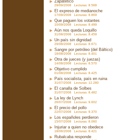
Zapatético
29/09/2008 Lecturas: 8.568
El expreso de medianoche
17/09/2008 Lecturas: 8.869
Que paguen los votantes
10/09/2008 Lecturas: 8.499
Aún nos queda Loquillo
31/08/2008 Lecturas: 8.459
Un país sin dignidad
29/08/2008 Lecturas: 8.671
Sangre por petróleo (del Báltico)
18/08/2008 Lecturas: 8.401
Otra de jueces (y juezas)
14/08/2008 Lecturas: 8.570
Objetivo cumplido
01/08/2008 Lecturas: 8.425
País socialista, país en ruina
31/07/2008 Lecturas: 12.280
El canalla de Solbes
31/07/2008 Lecturas: 8.482
La ley de Lynch
26/07/2008 Lecturas: 9.602
El precio del pollo
22/07/2008 Lecturas: 9.370
Los españoles perdieron
15/07/2008 Lecturas: 8.060
Injuriar a quien no obedece
18/06/2008 Lecturas: 8.421
Rubalcaba responde