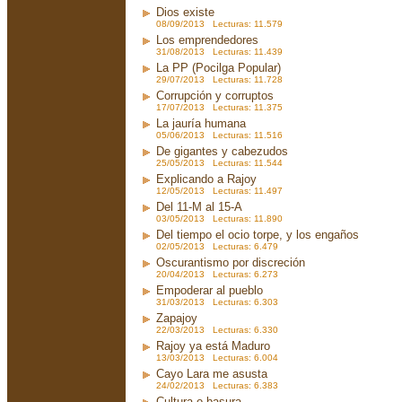
Dios existe
08/09/2013 Lecturas: 11.579
Los emprendedores
31/08/2013 Lecturas: 11.439
La PP (Pocilga Popular)
29/07/2013 Lecturas: 11.728
Corrupción y corruptos
17/07/2013 Lecturas: 11.375
La jauría humana
05/06/2013 Lecturas: 11.516
De gigantes y cabezudos
25/05/2013 Lecturas: 11.544
Explicando a Rajoy
12/05/2013 Lecturas: 11.497
Del 11-M al 15-A
03/05/2013 Lecturas: 11.890
Del tiempo el ocio torpe, y los engaños
02/05/2013 Lecturas: 6.479
Oscurantismo por discreción
20/04/2013 Lecturas: 6.273
Empoderar al pueblo
31/03/2013 Lecturas: 6.303
Zapajoy
22/03/2013 Lecturas: 6.330
Rajoy ya está Maduro
13/03/2013 Lecturas: 6.004
Cayo Lara me asusta
24/02/2013 Lecturas: 6.383
Cultura o basura