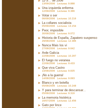
11-S... de 2006
13/09/2006 Lecturas: 9.888
Una izquierda enferma
12/09/2006 Lecturas: 9.386
Votar o ser
06/09/2006 Lecturas: 10.216
La collares socialista
05/09/2006 Lecturas: 13.154
Peor, imposible
30/08/2006 Lecturas: 9.072
Historia de España, Zapatero suspenso
29/08/2006 Lecturas: 12.386
Nunca Mais los vi
27/08/2006 Lecturas: 9.642
Arde Galicia
22/08/2006 Lecturas: 10.297
El fuego no veranea
22/08/2006 Lecturas: 9.433
Que viva Castro
14/08/2006 Lecturas: 9.835
¡No a la guerra!
14/08/2006 Lecturas: 9.693
Blanco y en botella
05/08/2006 Lecturas: 10.248
Y para terminar de descansar...
05/08/2006 Lecturas: 9.316
La memoria histérica
16/07/2006 Lecturas: 12.456
Gato por lince