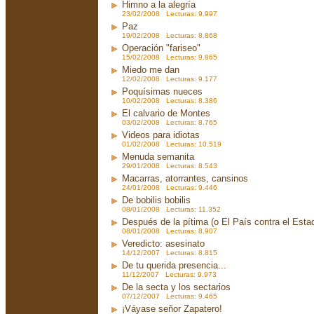
Himno a la alegría
23/02/2008 Lecturas: 9.997
Paz
19/02/2008 Lecturas: 8.868
Operación "fariseo"
15/02/2008 Lecturas: 9.865
Miedo me dan
12/02/2008 Lecturas: 9.177
Poquísimas nueces
10/02/2008 Lecturas: 8.386
El calvario de Montes
03/02/2008 Lecturas: 8.765
Videos para idiotas
01/02/2008 Lecturas: 10.519
Menuda semanita
29/01/2008 Lecturas: 8.543
Macarras, atorrantes, cansinos
24/01/2008 Lecturas: 9.446
De bobilis bobilis
08/01/2008 Lecturas: 11.352
Después de la pítima (o El País contra el Est
08/01/2008 Lecturas: 8.907
Veredicto: asesinato
14/12/2007 Lecturas: 8.815
De tu querida presencia...
11/12/2007 Lecturas: 9.973
De la secta y los sectarios
07/12/2007 Lecturas: 9.465
¡Váyase señor Zapatero!