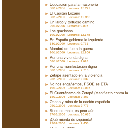
Educación para la masonería
08/12/2006 Lecturas: 13.297
El Capitán Lozano
08/12/2006 Lecturas: 12.953
Un largo y tortuoso camino
29/11/2006 Lecturas: 9.095
Los graciosos
19/11/2006 Lecturas: 12.178
En España gobierna la izquierda
13/11/2006 Lecturas: 9.761
Mambrú se fue a la guerra
10/11/2006 Lecturas: 12.806
Por una vivienda digna
08/11/2006 Lecturas: 9.628
Por una manifestación digna
30/10/2006 Lecturas: 9.715
Zetapé asentado en la violencia
23/10/2006 Lecturas: 9.632
No nos engañemos, PSOE es ETA
19/10/2006 Lecturas: 12.085
El Guantánamo de Zetapé (Manifiesto contra la 
18/10/2006 Lecturas: 9.463
Ocaso y ruina de la nación española
05/10/2006 Lecturas: 9.776
Si no es malo, es peor aún
27/09/2006 Lecturas: 10.695
¡Qué mierda de izquierda!
23/09/2006 Lecturas: 9.450