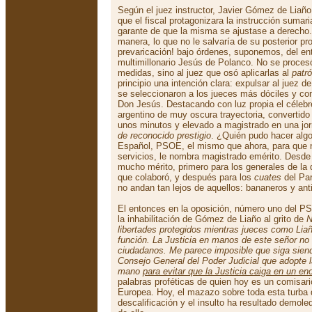
Según el juez instructor, Javier Gómez de Liaño,
que el fiscal protagonizara la instrucción sumar
garante de que la misma se ajustase a derecho
manera, lo que no le salvaría de su posterior p
prevaricación! bajo órdenes, suponemos, del e
multimillonario Jesús de Polanco. No se procesó
medidas, sino al juez que osó aplicarlas al
patr
principio una intención clara: expulsar al juez de 
se seleccionaron a los jueces más dóciles y co
Don Jesús. Destacando con luz propia el célebr
argentino de muy oscura trayectoria, convertid
unos minutos y elevado a magistrado en una jor
de reconocido prestigio
. ¿Quién pudo hacer algo
Español, PSOE, el mismo que ahora, para que no
servicios, le nombra magistrado emérito. Desde 
mucho mérito, primero para los generales de la 
que colaboró, y después para los
cuates
del Par
no andan tan lejos de aquellos: bananeros y an
El entonces en la oposición, número uno del P
la inhabilitación de Gómez de Liaño al grito de
N
libertades protegidos mientras jueces como Liañ
función. La Justicia en manos de este señor no 
ciudadanos. Me parece imposible que siga siendo
Consejo General del Poder Judicial que adopte 
mano
para evitar que la Justicia caiga en un en
palabras proféticas de quien hoy es un comisari
Europea. Hoy, el mazazo sobre toda esta turba
descalificación y el insulto ha resultado demol