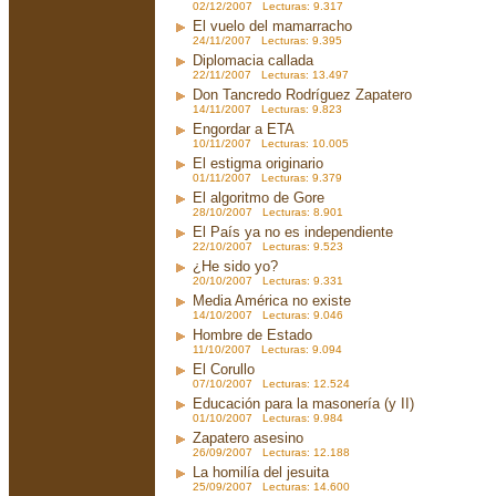
02/12/2007 Lecturas: 9.317
El vuelo del mamarracho
24/11/2007 Lecturas: 9.395
Diplomacia callada
22/11/2007 Lecturas: 13.497
Don Tancredo Rodríguez Zapatero
14/11/2007 Lecturas: 9.823
Engordar a ETA
10/11/2007 Lecturas: 10.005
El estigma originario
01/11/2007 Lecturas: 9.379
El algoritmo de Gore
28/10/2007 Lecturas: 8.901
El País ya no es independiente
22/10/2007 Lecturas: 9.523
¿He sido yo?
20/10/2007 Lecturas: 9.331
Media América no existe
14/10/2007 Lecturas: 9.046
Hombre de Estado
11/10/2007 Lecturas: 9.094
El Corullo
07/10/2007 Lecturas: 12.524
Educación para la masonería (y II)
01/10/2007 Lecturas: 9.984
Zapatero asesino
26/09/2007 Lecturas: 12.188
La homilía del jesuita
25/09/2007 Lecturas: 14.600