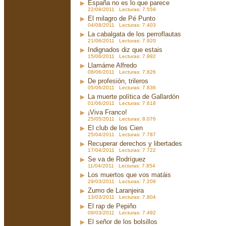
España no es lo que parece
22/08/2011 Lecturas: 7.559
El milagro de Pé Punto
04/08/2011 Lecturas: 7.403
La cabalgata de los perroflautas
21/06/2011 Lecturas: 7.920
Indignados diz que estais
15/06/2011 Lecturas: 7.992
Llamáme Alfredo
08/06/2011 Lecturas: 7.826
De profesión, trileros
05/06/2011 Lecturas: 7.836
La muerte política de Gallardón
01/06/2011 Lecturas: 7.618
¡Viva Franco!
25/05/2011 Lecturas: 8.076
El club de los Cien
25/04/2011 Lecturas: 7.787
Recuperar derechos y libertades
17/04/2011 Lecturas: 7.722
Se va de Rodríguez
11/04/2011 Lecturas: 7.854
Los muertos que vos matáis
29/03/2011 Lecturas: 7.209
Zumo de Laranjeira
13/03/2011 Lecturas: 7.804
El rap de Pepiño
09/03/2011 Lecturas: 7.492
El señor de los bolsillos