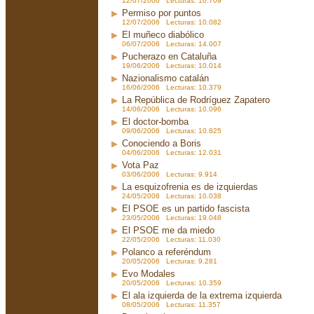
12/07/2006 Lecturas: 10.709
Permiso por puntos
12/07/2006 Lecturas: 10.082
El muñeco diabólico
06/07/2006 Lecturas: 14.007
Pucherazo en Cataluña
19/06/2006 Lecturas: 10.014
Nazionalismo catalán
16/06/2006 Lecturas: 10.379
La República de Rodríguez Zapatero
14/06/2006 Lecturas: 10.096
El doctor-bomba
09/06/2006 Lecturas: 10.825
Conociendo a Boris
04/06/2006 Lecturas: 12.031
Vota Paz
03/06/2006 Lecturas: 9.914
La esquizofrenia es de izquierdas
24/05/2006 Lecturas: 10.038
El PSOE es un partido fascista
23/05/2006 Lecturas: 19.048
El PSOE me da miedo
22/05/2006 Lecturas: 11.030
Polanco a referéndum
20/05/2006 Lecturas: 9.281
Evo Modales
20/05/2006 Lecturas: 10.359
El ala izquierda de la extrema izquierda
08/05/2006 Lecturas: 11.357