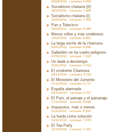
02/03/2011 Lecturas: 8.006
Socialismo chatarra (II)
28/02/2011 Lecturas: 7.880
Socialismo chatarra (I)
22/02/2011 Lecturas: 7.606
Pan y Telecirco
20/02/2011 Lecturas: 8.468
Menos rollos y más sindéresis
15/02/2011 Lecturas: 8.802
La larga noche de la chamosa
02/02/2011 Lecturas: 8.890
Gallardón se ha vuelto peligroso
07/01/2011 Lecturas: 7.815
Un dadá a destiempo
01/01/2011 Lecturas: 7.513
El síndrome Chamosa
19/12/2010 Lecturas: 8.210
El Ministerio del Jumento
17/12/2010 Lecturas: 8.717
España alarmada
10/12/2010 Lecturas: 8.217
El País, el paisaje y el paisanaje
17/11/2010 Lecturas: 9.648
Impuestos, más o menos
11/11/2010 Lecturas: 8.504
La huida como solución
10/11/2010 Lecturas: 7.978
El Tea Party
22/10/2010 Lecturas: 7.431