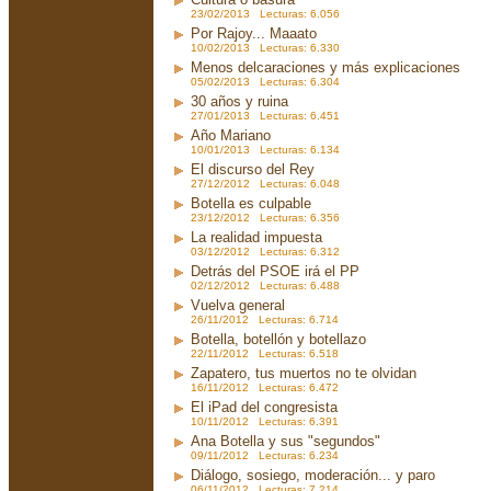
23/02/2013 Lecturas: 6.056
Por Rajoy... Maaato
10/02/2013 Lecturas: 6.330
Menos delcaraciones y más explicaciones
05/02/2013 Lecturas: 6.304
30 años y ruina
27/01/2013 Lecturas: 6.451
Año Mariano
10/01/2013 Lecturas: 6.134
El discurso del Rey
27/12/2012 Lecturas: 6.048
Botella es culpable
23/12/2012 Lecturas: 6.356
La realidad impuesta
03/12/2012 Lecturas: 6.312
Detrás del PSOE irá el PP
02/12/2012 Lecturas: 6.488
Vuelva general
26/11/2012 Lecturas: 6.714
Botella, botellón y botellazo
22/11/2012 Lecturas: 6.518
Zapatero, tus muertos no te olvidan
16/11/2012 Lecturas: 6.472
El iPad del congresista
10/11/2012 Lecturas: 6.391
Ana Botella y sus "segundos"
09/11/2012 Lecturas: 6.234
Diálogo, sosiego, moderación... y paro
06/11/2012 Lecturas: 7.214