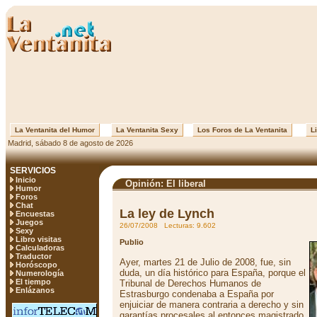
La Ventanita del Humor
La Ventanita Sexy
Los Foros de La Ventanita
Li
Madrid, sábado 8 de agosto de 2026
SERVICIOS
Inicio
Opinión: El liberal
Humor
Foros
Chat
La ley de Lynch
Encuestas
Juegos
26/07/2008 Lecturas: 9.602
Sexy
Libro visitas
Publio
Calculadoras
Traductor
Ayer, martes 21 de Julio de 2008, fue, sin
Horóscopo
duda, un día histórico para España, porque el
Numerología
El tiempo
Tribunal de Derechos Humanos de
Enlázanos
Estrasburgo condenaba a España por
enjuiciar de manera contraria a derecho y sin
garantías procesales al entonces magistrado