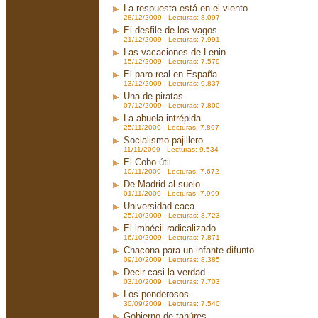
La respuesta está en el viento
28/12/2009 Lecturas: 8.097
El desfile de los vagos
21/12/2009 Lecturas: 7.991
Las vacaciones de Lenin
15/12/2009 Lecturas: 7.579
El paro real en España
13/12/2009 Lecturas: 9.837
Una de piratas
07/12/2009 Lecturas: 7.800
La abuela intrépida
25/11/2009 Lecturas: 7.897
Socialismo pajillero
11/11/2009 Lecturas: 9.534
El Cobo útil
10/11/2009 Lecturas: 7.672
De Madrid al suelo
01/11/2009 Lecturas: 7.999
Universidad caca
25/10/2009 Lecturas: 8.723
El imbécil radicalizado
16/10/2009 Lecturas: 7.871
Chacona para un infante difunto
09/10/2009 Lecturas: 8.385
Decir casi la verdad
03/10/2009 Lecturas: 7.703
Los ponderosos
30/09/2009 Lecturas: 7.540
Gobierno de tahúres