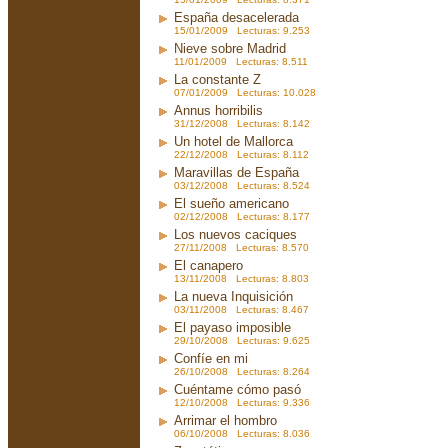
España desacelerada
15/01/2009 Lecturas: 9.253
Nieve sobre Madrid
11/01/2009 Lecturas: 8.511
La constante Z
07/01/2009 Lecturas: 10.028
Annus horribilis
31/12/2008 Lecturas: 8.142
Un hotel de Mallorca
22/12/2008 Lecturas: 8.112
Maravillas de España
03/12/2008 Lecturas: 8.524
El sueño americano
02/12/2008 Lecturas: 8.177
Los nuevos caciques
27/11/2008 Lecturas: 8.570
El canapero
13/11/2008 Lecturas: 8.803
La nueva Inquisición
03/11/2008 Lecturas: 8.467
El payaso imposible
29/10/2008 Lecturas: 9.625
Confíe en mi
26/10/2008 Lecturas: 8.264
Cuéntame cómo pasó
12/10/2008 Lecturas: 9.336
Arrimar el hombro
06/10/2008 Lecturas: 8.036