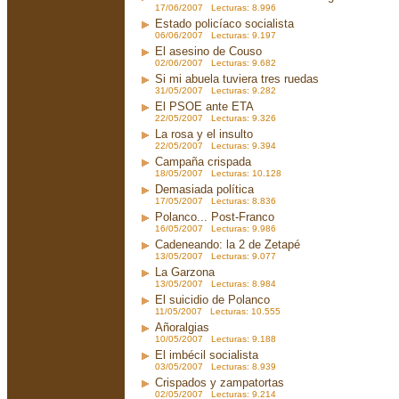
17/06/2007 Lecturas: 8.996
Estado policíaco socialista
06/06/2007 Lecturas: 9.197
El asesino de Couso
02/06/2007 Lecturas: 9.682
Si mi abuela tuviera tres ruedas
31/05/2007 Lecturas: 9.282
El PSOE ante ETA
22/05/2007 Lecturas: 9.326
La rosa y el insulto
22/05/2007 Lecturas: 9.394
Campaña crispada
18/05/2007 Lecturas: 10.128
Demasiada política
17/05/2007 Lecturas: 8.836
Polanco... Post-Franco
16/05/2007 Lecturas: 9.986
Cadeneando: la 2 de Zetapé
13/05/2007 Lecturas: 9.077
La Garzona
13/05/2007 Lecturas: 8.984
El suicidio de Polanco
11/05/2007 Lecturas: 10.555
Añoralgias
10/05/2007 Lecturas: 9.188
El imbécil socialista
03/05/2007 Lecturas: 8.939
Crispados y zampatortas
02/05/2007 Lecturas: 9.214