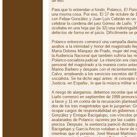
de ello.
Para que lo entiendan a fondo, Polanco,
El País
una misma cosa. Por eso, El 17 de octubre de
con Felipe González y Juan Luís Cebrián en un 
celebrar la condena del juez Gómez de Liaño. Y 
ocultaba en una hoja par (la 32) una indistinguib
defectos de forma
en el juicio. Difícilmente se
Polanco entonces comenzó una campaña diaria d
asaltos a la intimidad y honor del magistrado ll
María Dolores Márquez de Prado, mujer del magi
la Audiencia Nacional que también sufriría las r
Polanco-socialista-judicial
. La intención era clar
personal del magistrado a la manera como antes 
Marino Barbero y después con el recientemente 
Calvo, empleando a los servicios secretos del 
socialista. Se ha dicho aquí antes: el concepto
Justicia -en España-, lo que la música militar a
A riesgo de alargarnos, debemos recordar que el
Liaño comenzó en septiembre de 1999 pronunci
a favor y 11 en contra de la recusación plantead
dos de los tres magistrados que le juzgarían: G
ocupar cargos de responsabilidad en gobiernos s
González y Enrique Bacigalupo, con vínculos pr
asalariados de Polanco; razones por las cuales 
precisa. Después, la sentencia pareció dictada p
Bacigalupo y García Ancos votaban a favor de 
mientras que el ponente, José Manuel Martínez