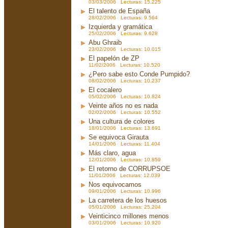
03/03/2006 Lecturas: 15.225
El talento de España
28/02/2006 Lecturas: 9.564
Izquierda y gramática
25/02/2006 Lecturas: 9.628
Abu Ghraib
23/02/2006 Lecturas: 10.015
El papelón de ZP
11/02/2006 Lecturas: 10.520
¿Pero sabe esto Conde Pumpido?
08/02/2006 Lecturas: 10.237
El cocalero
05/02/2006 Lecturas: 10.824
Veinte años no es nada
02/02/2006 Lecturas: 10.552
Una cultura de colores
18/01/2006 Lecturas: 13.691
Se equivoca Girauta
14/01/2006 Lecturas: 11.404
Más claro, agua
12/01/2006 Lecturas: 10.859
El retorno de CORRUPSOE
11/01/2006 Lecturas: 12.039
Nos equivocamos
09/01/2006 Lecturas: 10.996
La carretera de los huesos
05/01/2006 Lecturas: 25.204
Veinticinco millones menos
03/01/2006 Lecturas: 10.920