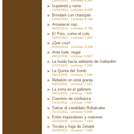
23/02/2012 Lecturas: 6.562
Izquierda y ruina
14/02/2012 Lecturas: 6.685
Brindaré con champán
12/02/2012 Lecturas: 6.745
Amanecer rojo
06/02/2012 Lecturas: 6.706
El País, como el culo
26/01/2012 Lecturas: 7.081
¡Qué cruz!
01/01/2012 Lecturas: 6.338
Ante todo, negar
28/12/2011 Lecturas: 6.647
La huida hacia adelante de Gallardón
17/12/2011 Lecturas: 7.230
La Quinta del Sordo
15/12/2011 Lecturas: 7.169
Rebelión en esta granja
03/12/2011 Lecturas: 7.013
La zorra en el gallinero
18/11/2011 Lecturas: 7.640
Cuestión de confianza
14/11/2011 Lecturas: 7.087
Salvar al candidato Rubalcaba
21/10/2011 Lecturas: 6.899
Entre inquisidores y matones
14/10/2011 Lecturas: 7.183
Tocata y fuga de Zetapé
25/09/2011 Lecturas: 7.484