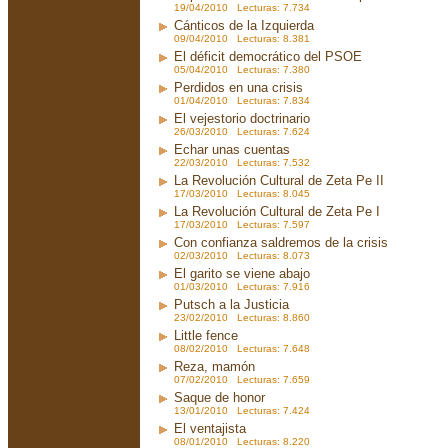
19/04/2010 Lecturas: 7.734
Cánticos de la Izquierda
09/04/2010 Lecturas: 8.381
El déficit democrático del PSOE
05/04/2010 Lecturas: 7.380
Perdidos en una crisis
01/04/2010 Lecturas: 7.834
El vejestorio doctrinario
26/03/2010 Lecturas: 7.624
Echar unas cuentas
22/03/2010 Lecturas: 7.532
La Revolución Cultural de Zeta Pe II
17/03/2010 Lecturas: 8.045
La Revolución Cultural de Zeta Pe I
17/03/2010 Lecturas: 7.597
Con confianza saldremos de la crisis
02/03/2010 Lecturas: 8.073
El garito se viene abajo
01/03/2010 Lecturas: 7.916
Putsch a la Justicia
23/02/2010 Lecturas: 8.860
Little fence
08/02/2010 Lecturas: 7.648
Reza, mamón
07/02/2010 Lecturas: 7.659
Saque de honor
13/01/2010 Lecturas: 7.424
El ventajista
08/01/2010 Lecturas: 8.220