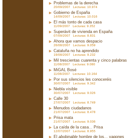
Problemas de la derecha
20/09/2007 Lecturas: 10.974
Gobierno de España
14/09/2007 Lecturas: 10.016
El más tonto de cada casa
11/09/2007 Lecturas: 9.352
Superávit de vivienda en España
07/09/2007 Lecturas: 8.831
Ahora que vamos despacio
26/08/2007 Lecturas: 9.059
Cataluña no ha aprendido
19/08/2007 Lecturas: 9.232
Mil trescientas cuarenta y cinco palabras
11/08/2007 Lecturas: 9.080
MiGAL Bosé
11/08/2007 Lecturas: 10.164
Por sus silencios les conoceréis
30/07/2007 Lecturas: 9.342
Niebla visible
30/07/2007 Lecturas: 9.026
Calle 30
27/07/2007 Lecturas: 8.749
Menudos ciudadanos
21/07/2007 Lecturas: 8.478
Prisa mata
21/07/2007 Lecturas: 9.036
La caída de la casa... Prisa
12/07/2007 Lecturas: 8.955
El
abobinable
hombre de los... vagones