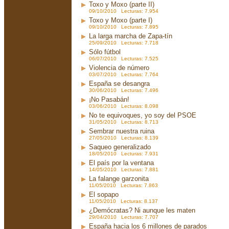
Toxo y Moxo (parte II)
09/10/2010 Lecturas: 7.954
Toxo y Moxo (parte I)
09/10/2010 Lecturas: 7.895
La larga marcha de Zapa-tín
25/09/2010 Lecturas: 7.718
Sólo fútbol
06/07/2010 Lecturas: 7.525
Violencia de número
03/07/2010 Lecturas: 7.764
España se desangra
30/06/2010 Lecturas: 7.496
¡No Pasabán!
03/06/2010 Lecturas: 8.098
No te equivoques, yo soy del PSOE
31/05/2010 Lecturas: 8.713
Sembrar nuestra ruina
27/05/2010 Lecturas: 8.139
Saqueo generalizado
18/05/2010 Lecturas: 7.931
El país por la ventana
14/05/2010 Lecturas: 7.881
La falange garzonita
11/05/2010 Lecturas: 7.863
El sopapo
11/05/2010 Lecturas: 8.137
¿Demócratas? Ni aunque les maten
29/04/2010 Lecturas: 7.707
España hacia los 6 millones de parados