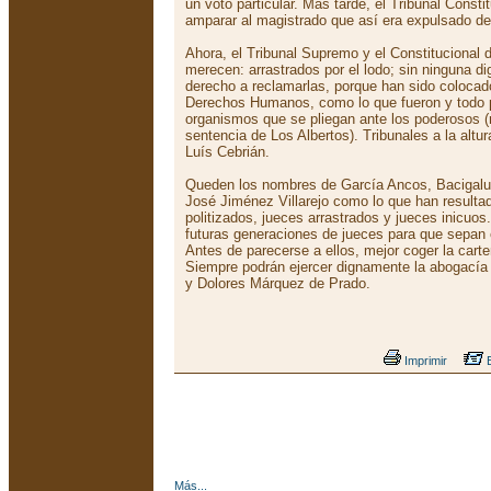
un voto particular. Más tarde, el Tribunal Const
amparar al magistrado que así era expulsado de 
Ahora, el Tribunal Supremo y el Constitucional
merecen: arrastrados por el lodo; sin ninguna dig
derecho a reclamarlas, porque han sido colocad
Derechos Humanos, como lo que fueron y todo 
organismos que se pliegan ante los poderosos (
sentencia de Los Albertos). Tribunales a la altu
Luís Cebrián.
Queden los nombres de García Ancos, Bacigalup
José Jiménez Villarejo como lo que han resulta
politizados, jueces arrastrados y jueces inicuos
futuras generaciones de jueces para que sepan 
Antes de parecerse a ellos, mejor coger la cart
Siempre podrán ejercer dignamente la abogací
y Dolores Márquez de Prado.
Imprimir
E
Más...