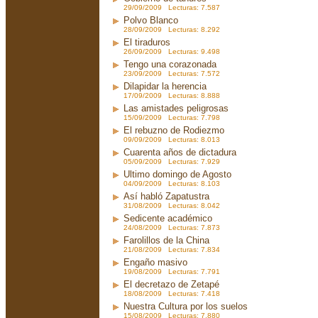
29/09/2009 Lecturas: 7.587
Polvo Blanco
28/09/2009 Lecturas: 8.292
El tiraduros
26/09/2009 Lecturas: 9.498
Tengo una corazonada
23/09/2009 Lecturas: 7.572
Dilapidar la herencia
17/09/2009 Lecturas: 8.888
Las amistades peligrosas
15/09/2009 Lecturas: 7.798
El rebuzno de Rodiezmo
09/09/2009 Lecturas: 8.013
Cuarenta años de dictadura
05/09/2009 Lecturas: 7.929
Ultimo domingo de Agosto
04/09/2009 Lecturas: 8.103
Así habló Zapatustra
31/08/2009 Lecturas: 8.042
Sedicente académico
24/08/2009 Lecturas: 7.873
Farolillos de la China
21/08/2009 Lecturas: 7.834
Engaño masivo
19/08/2009 Lecturas: 7.791
El decretazo de Zetapé
18/08/2009 Lecturas: 7.418
Nuestra Cultura por los suelos
15/08/2009 Lecturas: 7.880