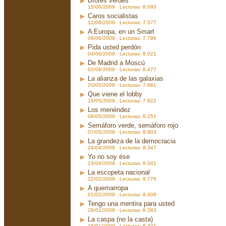
Brotes verdes
15/06/2009 Lecturas: 8.093
Caros socialistas
12/06/2009 Lecturas: 7.577
A Europa, en un Smart
09/06/2009 Lecturas: 7.796
Pida usted perdón
04/06/2009 Lecturas: 8.021
De Madrid a Moscú
02/06/2009 Lecturas: 8.477
La alianza de las galaxias
20/05/2009 Lecturas: 7.681
Que viene el lobby
16/05/2009 Lecturas: 7.822
Los menéndez
08/05/2009 Lecturas: 8.251
Semáforo verde, semáforo rojo
07/05/2009 Lecturas: 8.903
La grandeza de la democracia
24/04/2009 Lecturas: 8.347
Yo no soy ése
15/04/2009 Lecturas: 8.041
La escopeta nacional
22/02/2009 Lecturas: 8.776
A quemarropa
01/02/2009 Lecturas: 8.408
Tengo una mentira para usted
28/01/2009 Lecturas: 8.283
La caspa (no la casta)
15/01/2009 Lecturas: 8.371