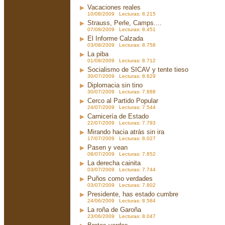
Vacaciones reales
10/08/2009 Lecturas: 8.215
Strauss, Perle, Camps....
07/08/2009 Lecturas: 8.451
El Informe Calzada
03/08/2009 Lecturas: 8.758
La piba
01/08/2009 Lecturas: 8.712
Socialismo de SICAV y tente tieso
30/07/2009 Lecturas: 8.629
Diplomacia sin tino
30/07/2009 Lecturas: 7.888
Cerco al Partido Popular
24/07/2009 Lecturas: 7.544
Carnicería de Estado
22/07/2009 Lecturas: 7.793
Mirando hacia atrás sin ira
17/07/2009 Lecturas: 8.027
Pasen y vean
08/07/2009 Lecturas: 7.852
La derecha cainita
03/07/2009 Lecturas: 7.744
Puños como verdades
03/07/2009 Lecturas: 7.802
Presidente, has estado cumbre
24/06/2009 Lecturas: 8.584
La roña de Garoña
23/06/2009 Lecturas: 8.047