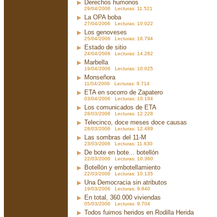
Derechos humonos
29/04/2006 Lecturas: 11.521
La OPA boba
27/04/2006 Lecturas: 10.022
Los genoveses
25/04/2006 Lecturas: 16.794
Estado de sitio
24/04/2006 Lecturas: 14.282
Marbella
19/04/2006 Lecturas: 10.025
Monseñora
11/04/2006 Lecturas: 9.714
ETA en socorro de Zapatero
03/04/2006 Lecturas: 10.184
Los comunicados de ETA
28/03/2006 Lecturas: 12.228
Telecinco, doce meses doce causas
28/03/2006 Lecturas: 12.489
Las sombras del 11-M
23/03/2006 Lecturas: 11.630
De bote en bote... botellón
22/03/2006 Lecturas: 10.360
Botellón y embotellamiento
22/03/2006 Lecturas: 10.135
Una Democracia sin atributos
19/03/2006 Lecturas: 9.840
En total, 360.000 viviendas
05/03/2006 Lecturas: 9.704
Todos fuimos heridos en Rodilla Herida