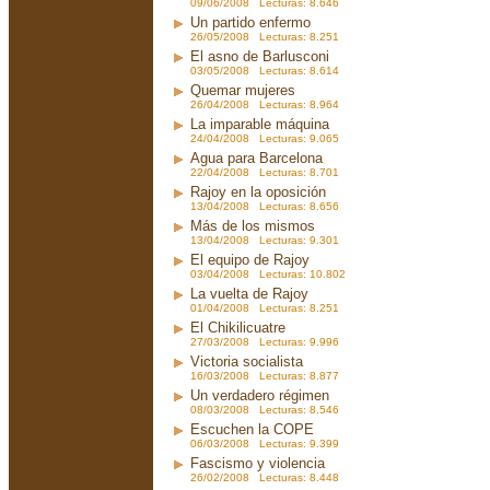
09/06/2008 Lecturas: 8.646
Un partido enfermo
26/05/2008 Lecturas: 8.251
El asno de Barlusconi
03/05/2008 Lecturas: 8.614
Quemar mujeres
26/04/2008 Lecturas: 8.964
La imparable máquina
24/04/2008 Lecturas: 9.065
Agua para Barcelona
22/04/2008 Lecturas: 8.701
Rajoy en la oposición
13/04/2008 Lecturas: 8.656
Más de los mismos
13/04/2008 Lecturas: 9.301
El equipo de Rajoy
03/04/2008 Lecturas: 10.802
La vuelta de Rajoy
01/04/2008 Lecturas: 8.251
El Chikilicuatre
27/03/2008 Lecturas: 9.996
Victoria socialista
16/03/2008 Lecturas: 8.877
Un verdadero régimen
08/03/2008 Lecturas: 8.546
Escuchen la COPE
06/03/2008 Lecturas: 9.399
Fascismo y violencia
26/02/2008 Lecturas: 8.448