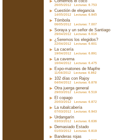
Comernos el coco
26/05/2012 Lecturas: 6.753
Cuestión de elegancia
14/05/2012 Lecturas: 6.945
Tómbola
06/05/2012 Lecturas: 7.007
Soraya y un señor de Santiago
29/04/2012 Lecturas: 6.616
¿Seremos los elegidos?
22/04/2012 Lecturas: 6.601
La cacería
19/04/2012 Lecturas: 6.891
La caverna
16/04/2012 Lecturas: 6.475
Expo-matones de Mapfre
11/04/2012 Lecturas: 6.862
102 días con Rajoy
04/04/2012 Lecturas: 6.878
Otra juerga general
29/03/2012 Lecturas: 6.519
El copago
20/03/2012 Lecturas: 6.872
La rubalcabería
07/03/2012 Lecturas: 6.943
Urdangarín
03/03/2012 Lecturas: 6.636
Demasiado Estado
01/03/2012 Lecturas: 6.819
Banderas rojas