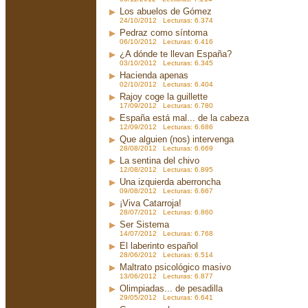
Los abuelos de Gómez
24/10/2012 Lecturas: 6.374
Pedraz como síntoma
06/10/2012 Lecturas: 6.416
¿A dónde te llevan España?
03/10/2012 Lecturas: 6.345
Hacienda apenas
02/10/2012 Lecturas: 6.404
Rajoy coge la guillette
17/09/2012 Lecturas: 6.780
España está mal... de la cabeza
12/09/2012 Lecturas: 6.686
Que alguien (nos) intervenga
28/08/2012 Lecturas: 6.669
La sentina del chivo
12/08/2012 Lecturas: 6.895
Una izquierda aberroncha
09/08/2012 Lecturas: 6.667
¡Viva Catarroja!
28/07/2012 Lecturas: 6.860
Ser Sistema
14/07/2012 Lecturas: 6.768
El laberinto español
28/06/2012 Lecturas: 6.514
Maltrato psicológico masivo
13/06/2012 Lecturas: 6.877
Olimpiadas... de pesadilla
29/05/2012 Lecturas: 6.641