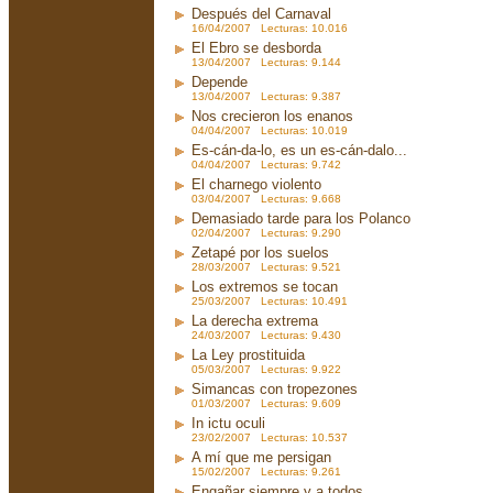
Después del Carnaval
16/04/2007 Lecturas: 10.016
El Ebro se desborda
13/04/2007 Lecturas: 9.144
Depende
13/04/2007 Lecturas: 9.387
Nos crecieron los enanos
04/04/2007 Lecturas: 10.019
Es-cán-da-lo, es un es-cán-dalo...
04/04/2007 Lecturas: 9.742
El charnego violento
03/04/2007 Lecturas: 9.668
Demasiado tarde para los Polanco
02/04/2007 Lecturas: 9.290
Zetapé por los suelos
28/03/2007 Lecturas: 9.521
Los extremos se tocan
25/03/2007 Lecturas: 10.491
La derecha extrema
24/03/2007 Lecturas: 9.430
La Ley prostituida
05/03/2007 Lecturas: 9.922
Simancas con tropezones
01/03/2007 Lecturas: 9.609
In ictu oculi
23/02/2007 Lecturas: 10.537
A mí que me persigan
15/02/2007 Lecturas: 9.261
Engañar siempre y a todos