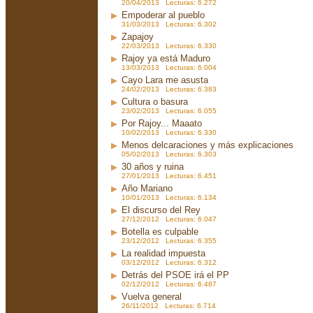
20/04/2013 Lecturas: 6.272
Empoderar al pueblo
31/03/2013 Lecturas: 6.302
Zapajoy
22/03/2013 Lecturas: 6.330
Rajoy ya está Maduro
13/03/2013 Lecturas: 6.004
Cayo Lara me asusta
24/02/2013 Lecturas: 6.383
Cultura o basura
23/02/2013 Lecturas: 6.055
Por Rajoy... Maaato
10/02/2013 Lecturas: 6.330
Menos delcaraciones y más explicaciones
05/02/2013 Lecturas: 6.303
30 años y ruina
27/01/2013 Lecturas: 6.451
Año Mariano
10/01/2013 Lecturas: 6.134
El discurso del Rey
27/12/2012 Lecturas: 6.047
Botella es culpable
23/12/2012 Lecturas: 6.355
La realidad impuesta
03/12/2012 Lecturas: 6.312
Detrás del PSOE irá el PP
02/12/2012 Lecturas: 6.487
Vuelva general
26/11/2012 Lecturas: 6.714