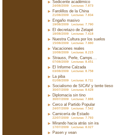
Sedicente académico
24/08/2009 Lecturas: 7.873
Farolillos de la China
21/08/2009 Lecturas: 7.834
Engaño masivo
19/08/2009 Lecturas: 7.790
El decretazo de Zetapé
18/08/2009 Lecturas: 7.418
Nuestra Cultura por los suelos
15/08/2009 Lecturas: 7.880
Vacaciones reales
10/08/2009 Lecturas: 8.215
Strauss, Perle, Camps....
07/08/2009 Lecturas: 8.451
El Informe Calzada
03/08/2009 Lecturas: 8.758
La piba
01/08/2009 Lecturas: 8.711
Socialismo de SICAV y tente tieso
30/07/2009 Lecturas: 8.628
Diplomacia sin tino
30/07/2009 Lecturas: 7.886
Cerco al Partido Popular
24/07/2009 Lecturas: 7.542
Carnicería de Estado
22/07/2009 Lecturas: 7.793
Mirando hacia atrás sin ira
17/07/2009 Lecturas: 8.027
Pasen y vean