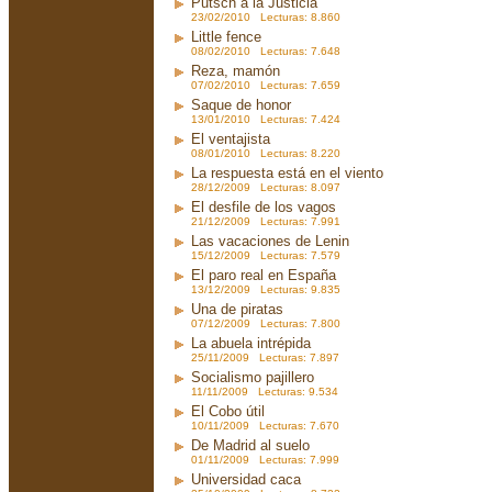
Putsch a la Justicia
23/02/2010 Lecturas: 8.860
Little fence
08/02/2010 Lecturas: 7.648
Reza, mamón
07/02/2010 Lecturas: 7.659
Saque de honor
13/01/2010 Lecturas: 7.424
El ventajista
08/01/2010 Lecturas: 8.220
La respuesta está en el viento
28/12/2009 Lecturas: 8.097
El desfile de los vagos
21/12/2009 Lecturas: 7.991
Las vacaciones de Lenin
15/12/2009 Lecturas: 7.579
El paro real en España
13/12/2009 Lecturas: 9.835
Una de piratas
07/12/2009 Lecturas: 7.800
La abuela intrépida
25/11/2009 Lecturas: 7.897
Socialismo pajillero
11/11/2009 Lecturas: 9.534
El Cobo útil
10/11/2009 Lecturas: 7.670
De Madrid al suelo
01/11/2009 Lecturas: 7.999
Universidad caca