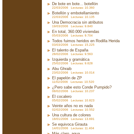
De bote en bote... botellón
22/03/2006 Lecturas: 10.360
Botellón y embotellamiento
22/03/2006 Lecturas: 10.135
Una Democracia sin atributos
19/03/2006 Lecturas: 9.840
En total, 360.000 viviendas
05/03/2006 Lecturas: 9.704
Todos fuimos heridos en Rodilla Herida
03/03/2006 Lecturas: 15.225
El talento de España
28/02/2006 Lecturas: 9.563
Izquierda y gramática
25/02/2006 Lecturas: 9.628
Abu Ghraib
23/02/2006 Lecturas: 10.014
El papelón de ZP
11/02/2006 Lecturas: 10.520
¿Pero sabe esto Conde Pumpido?
08/02/2006 Lecturas: 10.237
El cocalero
05/02/2006 Lecturas: 10.823
Veinte años no es nada
02/02/2006 Lecturas: 10.552
Una cultura de colores
18/01/2006 Lecturas: 13.691
Se equivoca Girauta
14/01/2006 Lecturas: 11.404
Más claro, agua