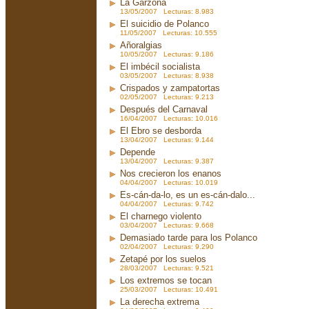
La Garzona
13/05/2007 Lecturas: 8.983
El suicidio de Polanco
11/05/2007 Lecturas: 10.555
Añoralgias
10/05/2007 Lecturas: 9.186
El imbécil socialista
03/05/2007 Lecturas: 8.938
Crispados y zampatortas
02/05/2007 Lecturas: 9.213
Después del Carnaval
16/04/2007 Lecturas: 10.016
El Ebro se desborda
13/04/2007 Lecturas: 9.144
Depende
13/04/2007 Lecturas: 9.387
Nos crecieron los enanos
04/04/2007 Lecturas: 10.019
Es-cán-da-lo, es un es-cán-dalo...
04/04/2007 Lecturas: 9.742
El charnego violento
03/04/2007 Lecturas: 9.668
Demasiado tarde para los Polanco
02/04/2007 Lecturas: 9.290
Zetapé por los suelos
28/03/2007 Lecturas: 9.521
Los extremos se tocan
25/03/2007 Lecturas: 10.491
La derecha extrema