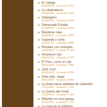
El copago
20/03/2012 Lecturas: 6.872
La rubalcabería
07/03/2012 Lecturas: 6.943
Urdangarín
03/03/2012 Lecturas: 6.636
Demasiado Estado
01/03/2012 Lecturas: 6.819
Banderas rojas
23/02/2012 Lecturas: 6.560
Izquierda y ruina
14/02/2012 Lecturas: 6.685
Brindaré con champán
12/02/2012 Lecturas: 6.745
Amanecer rojo
06/02/2012 Lecturas: 6.705
El País, como el culo
26/01/2012 Lecturas: 7.081
¡Qué cruz!
01/01/2012 Lecturas: 6.336
Ante todo, negar
28/12/2011 Lecturas: 6.645
La huida hacia adelante de Gallardón
17/12/2011 Lecturas: 7.228
La Quinta del Sordo
15/12/2011 Lecturas: 7.169
Rebelión en esta granja
03/12/2011 Lecturas: 7.013
La zorra en el gallinero