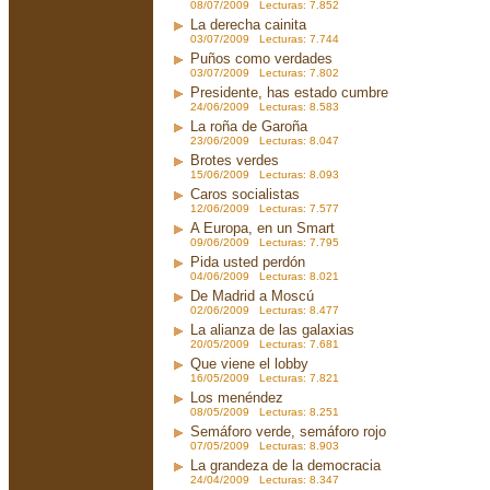
08/07/2009 Lecturas: 7.852
La derecha cainita
03/07/2009 Lecturas: 7.744
Puños como verdades
03/07/2009 Lecturas: 7.802
Presidente, has estado cumbre
24/06/2009 Lecturas: 8.583
La roña de Garoña
23/06/2009 Lecturas: 8.047
Brotes verdes
15/06/2009 Lecturas: 8.093
Caros socialistas
12/06/2009 Lecturas: 7.577
A Europa, en un Smart
09/06/2009 Lecturas: 7.795
Pida usted perdón
04/06/2009 Lecturas: 8.021
De Madrid a Moscú
02/06/2009 Lecturas: 8.477
La alianza de las galaxias
20/05/2009 Lecturas: 7.681
Que viene el lobby
16/05/2009 Lecturas: 7.821
Los menéndez
08/05/2009 Lecturas: 8.251
Semáforo verde, semáforo rojo
07/05/2009 Lecturas: 8.903
La grandeza de la democracia
24/04/2009 Lecturas: 8.347