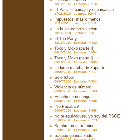
10/12/2010 Lecturas: 8.216
El País, el paisaje y el paisanaje
17/11/2010 Lecturas: 9.648
Impuestos, más o menos
11/11/2010 Lecturas: 8.504
La huida como solución
10/11/2010 Lecturas: 7.978
El Tea Party
22/10/2010 Lecturas: 7.430
Toxo y Moxo (parte II)
09/10/2010 Lecturas: 7.954
Toxo y Moxo (parte I)
09/10/2010 Lecturas: 7.895
La larga marcha de Zapa-tín
25/09/2010 Lecturas: 7.717
Sólo fútbol
06/07/2010 Lecturas: 7.524
Violencia de número
03/07/2010 Lecturas: 7.763
España se desangra
30/06/2010 Lecturas: 7.496
¡No Pasabán!
03/06/2010 Lecturas: 8.098
No te equivoques, yo soy del PSOE
31/05/2010 Lecturas: 8.713
Sembrar nuestra ruina
27/05/2010 Lecturas: 8.139
Saqueo generalizado
18/05/2010 Lecturas: 7.931