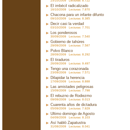
25/10/2009 Lecturas: 8.722
El imbécil radicalizado
16/10/2009 Lecturas: 7.870
Chacona para un infante difunto
09/10/2009 Lecturas: 8.385
Decir casi la verdad
03/10/2009 Lecturas: 7.701
Los ponderosos
30/09/2009 Lecturas: 7.540
Gobierno de tahúres
29/09/2009 Lecturas: 7.587
Polvo Blanco
28/09/2009 Lecturas: 8.292
El tiraduros
26/09/2009 Lecturas: 9.497
Tengo una corazonada
23/09/2009 Lecturas: 7.571
Dilapidar la herencia
17/09/2009 Lecturas: 8.888
Las amistades peligrosas
15/09/2009 Lecturas: 7.798
El rebuzno de Rodiezmo
09/09/2009 Lecturas: 8.013
Cuarenta años de dictadura
05/09/2009 Lecturas: 7.929
Ultimo domingo de Agosto
04/09/2009 Lecturas: 8.103
Así habló Zapatustra
31/08/2009 Lecturas: 8.041