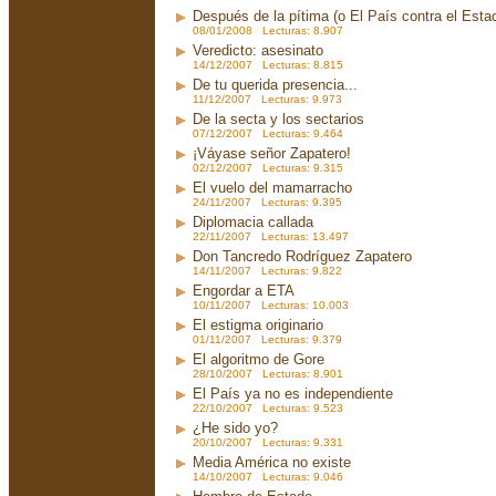
Después de la pítima (o El País contra el Est
08/01/2008 Lecturas: 8.907
Veredicto: asesinato
14/12/2007 Lecturas: 8.815
De tu querida presencia...
11/12/2007 Lecturas: 9.973
De la secta y los sectarios
07/12/2007 Lecturas: 9.464
¡Váyase señor Zapatero!
02/12/2007 Lecturas: 9.315
El vuelo del mamarracho
24/11/2007 Lecturas: 9.395
Diplomacia callada
22/11/2007 Lecturas: 13.497
Don Tancredo Rodríguez Zapatero
14/11/2007 Lecturas: 9.822
Engordar a ETA
10/11/2007 Lecturas: 10.003
El estigma originario
01/11/2007 Lecturas: 9.379
El algoritmo de Gore
28/10/2007 Lecturas: 8.901
El País ya no es independiente
22/10/2007 Lecturas: 9.523
¿He sido yo?
20/10/2007 Lecturas: 9.331
Media América no existe
14/10/2007 Lecturas: 9.046