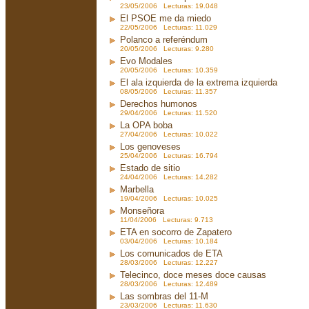
23/05/2006 Lecturas: 19.048
El PSOE me da miedo
22/05/2006 Lecturas: 11.029
Polanco a referéndum
20/05/2006 Lecturas: 9.280
Evo Modales
20/05/2006 Lecturas: 10.359
El ala izquierda de la extrema izquierda
08/05/2006 Lecturas: 11.357
Derechos humonos
29/04/2006 Lecturas: 11.520
La OPA boba
27/04/2006 Lecturas: 10.022
Los genoveses
25/04/2006 Lecturas: 16.794
Estado de sitio
24/04/2006 Lecturas: 14.282
Marbella
19/04/2006 Lecturas: 10.025
Monseñora
11/04/2006 Lecturas: 9.713
ETA en socorro de Zapatero
03/04/2006 Lecturas: 10.184
Los comunicados de ETA
28/03/2006 Lecturas: 12.227
Telecinco, doce meses doce causas
28/03/2006 Lecturas: 12.489
Las sombras del 11-M
23/03/2006 Lecturas: 11.630