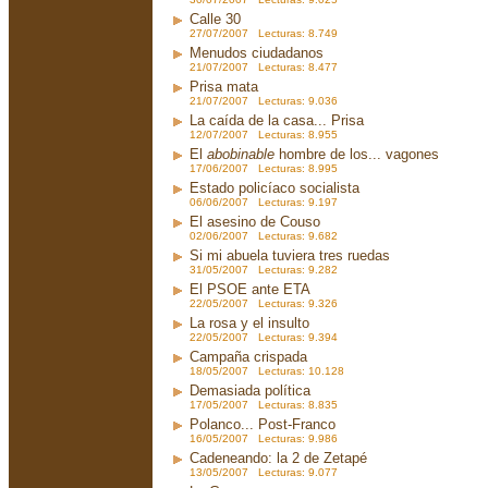
Calle 30
27/07/2007 Lecturas: 8.749
Menudos ciudadanos
21/07/2007 Lecturas: 8.477
Prisa mata
21/07/2007 Lecturas: 9.036
La caída de la casa... Prisa
12/07/2007 Lecturas: 8.955
El
abobinable
hombre de los... vagones
17/06/2007 Lecturas: 8.995
Estado policíaco socialista
06/06/2007 Lecturas: 9.197
El asesino de Couso
02/06/2007 Lecturas: 9.682
Si mi abuela tuviera tres ruedas
31/05/2007 Lecturas: 9.282
El PSOE ante ETA
22/05/2007 Lecturas: 9.326
La rosa y el insulto
22/05/2007 Lecturas: 9.394
Campaña crispada
18/05/2007 Lecturas: 10.128
Demasiada política
17/05/2007 Lecturas: 8.835
Polanco... Post-Franco
16/05/2007 Lecturas: 9.986
Cadeneando: la 2 de Zetapé
13/05/2007 Lecturas: 9.077