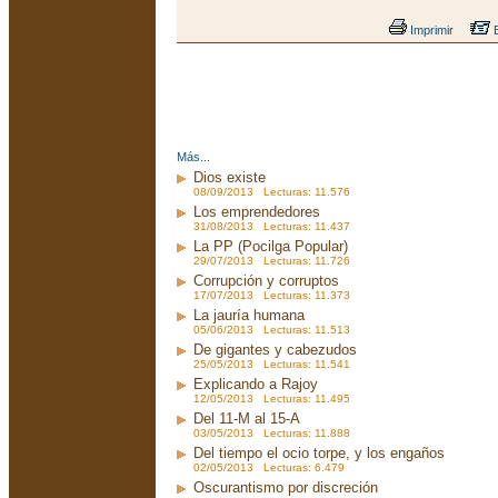
Imprimir
E
Más...
Dios existe
08/09/2013 Lecturas: 11.576
Los emprendedores
31/08/2013 Lecturas: 11.437
La PP (Pocilga Popular)
29/07/2013 Lecturas: 11.726
Corrupción y corruptos
17/07/2013 Lecturas: 11.373
La jauría humana
05/06/2013 Lecturas: 11.513
De gigantes y cabezudos
25/05/2013 Lecturas: 11.541
Explicando a Rajoy
12/05/2013 Lecturas: 11.495
Del 11-M al 15-A
03/05/2013 Lecturas: 11.888
Del tiempo el ocio torpe, y los engaños
02/05/2013 Lecturas: 6.479
Oscurantismo por discreción