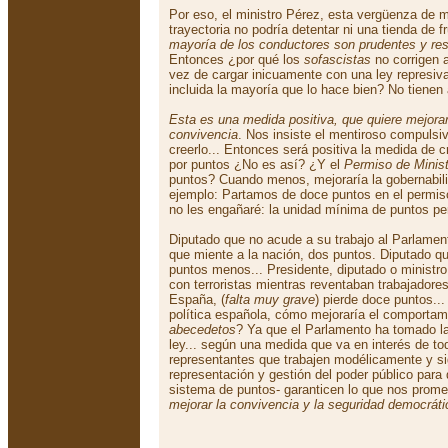
Por eso, el ministro Pérez, esta vergüenza de m
trayectoria no podría detentar ni una tienda de 
mayoría de los conductores son prudentes y resp
Entonces ¿por qué los
sofascistas
no corrigen a
vez de cargar inicuamente con una ley represiv
incluida la mayoría que lo hace bien? No tienen
Esta es una medida positiva, que quiere mejorar 
convivencia
. Nos insiste el mentiroso compulsiv
creerlo... Entonces será positiva la medida de 
por puntos ¿No es así? ¿Y el
Permiso de Minist
puntos? Cuando menos, mejoraría la gobernabil
ejemplo: Partamos de doce puntos en el permiso
no les engañaré: la unidad mínima de puntos per
Diputado que no acude a su trabajo al Parlament
que miente a la nación, dos puntos. Diputado qu
puntos menos... Presidente, diputado o ministro
con terroristas mientras reventaban trabajadores
España, (
falta muy grave
) pierde doce puntos..
política española, cómo mejoraría el comportami
abecedetos
? Ya que el Parlamento ha tomado la
ley... según una medida que va en interés de to
representantes que trabajen modélicamente y si
representación y gestión del poder público para
sistema de puntos- garanticen lo que nos promet
mejorar la convivencia y la seguridad democráti