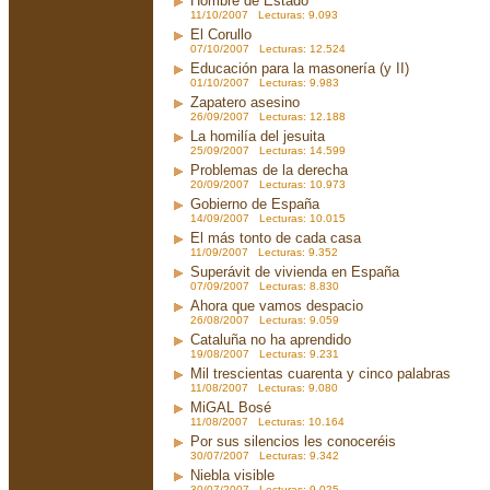
Hombre de Estado
11/10/2007 Lecturas: 9.093
El Corullo
07/10/2007 Lecturas: 12.524
Educación para la masonería (y II)
01/10/2007 Lecturas: 9.983
Zapatero asesino
26/09/2007 Lecturas: 12.188
La homilía del jesuita
25/09/2007 Lecturas: 14.599
Problemas de la derecha
20/09/2007 Lecturas: 10.973
Gobierno de España
14/09/2007 Lecturas: 10.015
El más tonto de cada casa
11/09/2007 Lecturas: 9.352
Superávit de vivienda en España
07/09/2007 Lecturas: 8.830
Ahora que vamos despacio
26/08/2007 Lecturas: 9.059
Cataluña no ha aprendido
19/08/2007 Lecturas: 9.231
Mil trescientas cuarenta y cinco palabras
11/08/2007 Lecturas: 9.080
MiGAL Bosé
11/08/2007 Lecturas: 10.164
Por sus silencios les conoceréis
30/07/2007 Lecturas: 9.342
Niebla visible
30/07/2007 Lecturas: 9.025