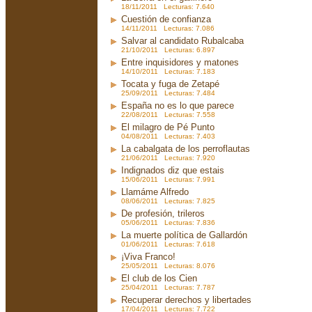
18/11/2011 Lecturas: 7.640
Cuestión de confianza
14/11/2011 Lecturas: 7.086
Salvar al candidato Rubalcaba
21/10/2011 Lecturas: 6.897
Entre inquisidores y matones
14/10/2011 Lecturas: 7.183
Tocata y fuga de Zetapé
25/09/2011 Lecturas: 7.484
España no es lo que parece
22/08/2011 Lecturas: 7.558
El milagro de Pé Punto
04/08/2011 Lecturas: 7.403
La cabalgata de los perroflautas
21/06/2011 Lecturas: 7.920
Indignados diz que estais
15/06/2011 Lecturas: 7.991
Llamáme Alfredo
08/06/2011 Lecturas: 7.825
De profesión, trileros
05/06/2011 Lecturas: 7.836
La muerte política de Gallardón
01/06/2011 Lecturas: 7.618
¡Viva Franco!
25/05/2011 Lecturas: 8.076
El club de los Cien
25/04/2011 Lecturas: 7.787
Recuperar derechos y libertades
17/04/2011 Lecturas: 7.722