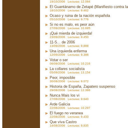
19/10/2006 Lecturas: 12.084
El Guantánamo de Zetapé (Manifiesto contra la 
18/10/2006 Lecturas: 9.462
Ocaso y ruina de la nación española
05/10/2006 Lecturas: 9.776
Si no es malo, es peor aún
27/09/2006 Lecturas: 10.695
¡Qué mierda de izquierda!
23/09/2006 Lecturas: 9.450
11-S... de 2006
13/09/2006 Lecturas: 9.888
Una izquierda enferma
12/09/2006 Lecturas: 9.386
Votar o ser
06/09/2006 Lecturas: 10.216
La collares socialista
05/09/2006 Lecturas: 13.154
Peor, imposible
30/08/2006 Lecturas: 9.072
Historia de España, Zapatero suspenso
29/08/2006 Lecturas: 12.386
Nunca Mais los vi
27/08/2006 Lecturas: 9.640
Arde Galicia
22/08/2006 Lecturas: 10.297
El fuego no veranea
22/08/2006 Lecturas: 9.433
Que viva Castro
14/08/2006 Lecturas: 9.835