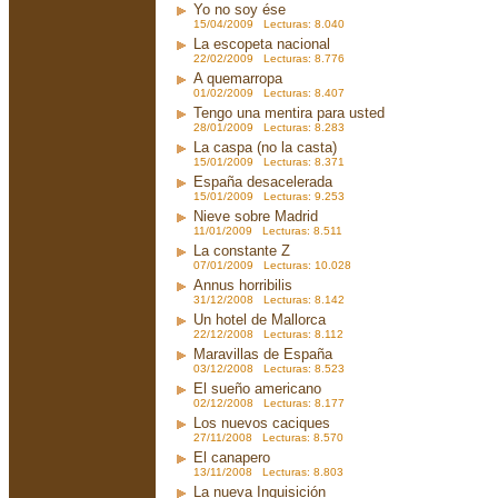
Yo no soy ése
15/04/2009 Lecturas: 8.040
La escopeta nacional
22/02/2009 Lecturas: 8.776
A quemarropa
01/02/2009 Lecturas: 8.407
Tengo una mentira para usted
28/01/2009 Lecturas: 8.283
La caspa (no la casta)
15/01/2009 Lecturas: 8.371
España desacelerada
15/01/2009 Lecturas: 9.253
Nieve sobre Madrid
11/01/2009 Lecturas: 8.511
La constante Z
07/01/2009 Lecturas: 10.028
Annus horribilis
31/12/2008 Lecturas: 8.142
Un hotel de Mallorca
22/12/2008 Lecturas: 8.112
Maravillas de España
03/12/2008 Lecturas: 8.523
El sueño americano
02/12/2008 Lecturas: 8.177
Los nuevos caciques
27/11/2008 Lecturas: 8.570
El canapero
13/11/2008 Lecturas: 8.803
La nueva Inquisición