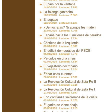
El país por la ventana
14/05/2010 Lecturas: 7.881
La falange garzonita
11/05/2010 Lecturas: 7.863
El sopapo
11/05/2010 Lecturas: 8.137
¿Demócratas? Ni aunque les maten
29/04/2010 Lecturas: 7.706
España hacia los 6 millones de parados
19/04/2010 Lecturas: 7.734
Cánticos de la Izquierda
09/04/2010 Lecturas: 8.381
El déficit democrático del PSOE
05/04/2010 Lecturas: 7.379
Perdidos en una crisis
01/04/2010 Lecturas: 7.834
El vejestorio doctrinario
26/03/2010 Lecturas: 7.624
Echar unas cuentas
22/03/2010 Lecturas: 7.531
La Revolución Cultural de Zeta Pe II
17/03/2010 Lecturas: 8.045
La Revolución Cultural de Zeta Pe I
17/03/2010 Lecturas: 7.597
Con confianza saldremos de la crisis
02/03/2010 Lecturas: 8.073
El garito se viene abajo
01/03/2010 Lecturas: 7.915