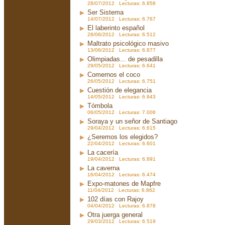
28/07/2012 Lecturas: 6.858
Ser Sistema
14/07/2012 Lecturas: 6.767
El laberinto español
28/06/2012 Lecturas: 6.512
Maltrato psicológico masivo
13/06/2012 Lecturas: 6.877
Olimpiadas... de pesadilla
29/05/2012 Lecturas: 6.641
Comernos el coco
26/05/2012 Lecturas: 6.751
Cuestión de elegancia
14/05/2012 Lecturas: 6.943
Tómbola
06/05/2012 Lecturas: 7.006
Soraya y un señor de Santiago
29/04/2012 Lecturas: 6.615
¿Seremos los elegidos?
22/04/2012 Lecturas: 6.601
La cacería
19/04/2012 Lecturas: 6.891
La caverna
16/04/2012 Lecturas: 6.474
Expo-matones de Mapfre
11/04/2012 Lecturas: 6.862
102 días con Rajoy
04/04/2012 Lecturas: 6.878
Otra juerga general
29/03/2012 Lecturas: 6.519