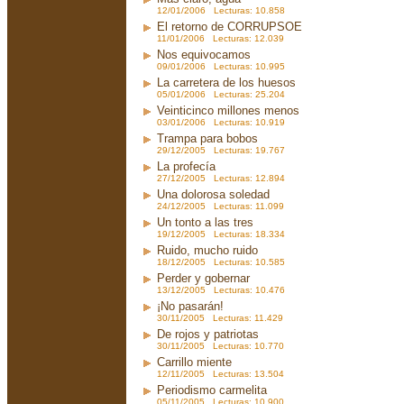
12/01/2006 Lecturas: 10.858
El retorno de CORRUPSOE
11/01/2006 Lecturas: 12.039
Nos equivocamos
09/01/2006 Lecturas: 10.995
La carretera de los huesos
05/01/2006 Lecturas: 25.204
Veinticinco millones menos
03/01/2006 Lecturas: 10.919
Trampa para bobos
29/12/2005 Lecturas: 19.767
La profecía
27/12/2005 Lecturas: 12.894
Una dolorosa soledad
24/12/2005 Lecturas: 11.099
Un tonto a las tres
19/12/2005 Lecturas: 18.334
Ruido, mucho ruido
18/12/2005 Lecturas: 10.585
Perder y gobernar
13/12/2005 Lecturas: 10.476
¡No pasarán!
30/11/2005 Lecturas: 11.429
De rojos y patriotas
30/11/2005 Lecturas: 10.770
Carrillo miente
12/11/2005 Lecturas: 13.504
Periodismo carmelita
05/11/2005 Lecturas: 10.900