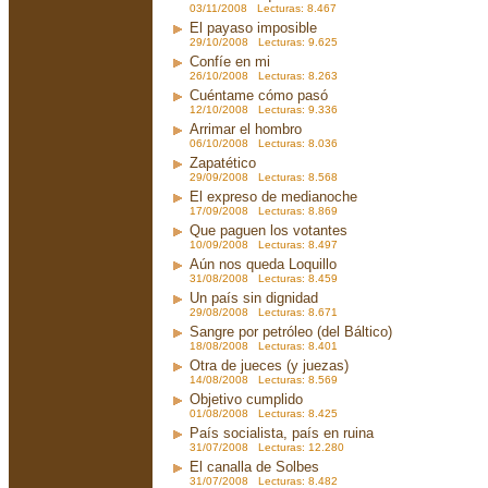
03/11/2008 Lecturas: 8.467
El payaso imposible
29/10/2008 Lecturas: 9.625
Confíe en mi
26/10/2008 Lecturas: 8.263
Cuéntame cómo pasó
12/10/2008 Lecturas: 9.336
Arrimar el hombro
06/10/2008 Lecturas: 8.036
Zapatético
29/09/2008 Lecturas: 8.568
El expreso de medianoche
17/09/2008 Lecturas: 8.869
Que paguen los votantes
10/09/2008 Lecturas: 8.497
Aún nos queda Loquillo
31/08/2008 Lecturas: 8.459
Un país sin dignidad
29/08/2008 Lecturas: 8.671
Sangre por petróleo (del Báltico)
18/08/2008 Lecturas: 8.401
Otra de jueces (y juezas)
14/08/2008 Lecturas: 8.569
Objetivo cumplido
01/08/2008 Lecturas: 8.425
País socialista, país en ruina
31/07/2008 Lecturas: 12.280
El canalla de Solbes
31/07/2008 Lecturas: 8.482