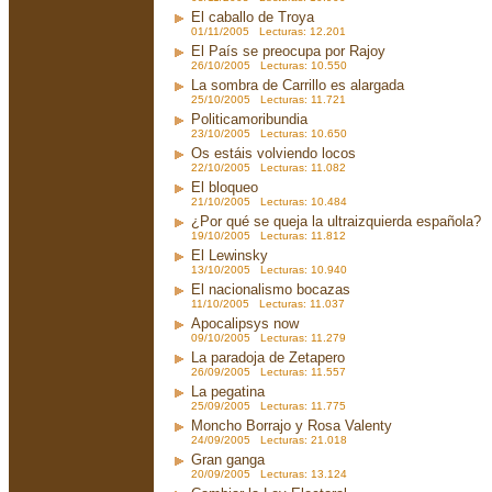
El caballo de Troya
01/11/2005 Lecturas: 12.201
El País se preocupa por Rajoy
26/10/2005 Lecturas: 10.550
La sombra de Carrillo es alargada
25/10/2005 Lecturas: 11.721
Politicamoribundia
23/10/2005 Lecturas: 10.650
Os estáis volviendo locos
22/10/2005 Lecturas: 11.082
El bloqueo
21/10/2005 Lecturas: 10.484
¿Por qué se queja la ultraizquierda española?
19/10/2005 Lecturas: 11.812
El Lewinsky
13/10/2005 Lecturas: 10.940
El nacionalismo bocazas
11/10/2005 Lecturas: 11.037
Apocalipsys now
09/10/2005 Lecturas: 11.279
La paradoja de Zetapero
26/09/2005 Lecturas: 11.557
La pegatina
25/09/2005 Lecturas: 11.775
Moncho Borrajo y Rosa Valenty
24/09/2005 Lecturas: 21.018
Gran ganga
20/09/2005 Lecturas: 13.124