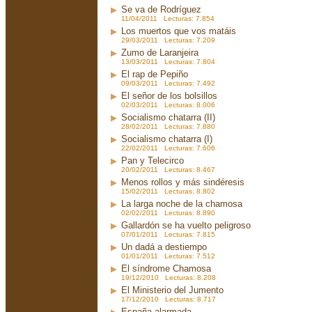
Se va de Rodríguez
11/04/2011 Lecturas: 7.854
Los muertos que vos matáis
29/03/2011 Lecturas: 7.209
Zumo de Laranjeira
13/03/2011 Lecturas: 7.804
El rap de Pepiño
09/03/2011 Lecturas: 7.492
El señor de los bolsillos
02/03/2011 Lecturas: 8.006
Socialismo chatarra (II)
28/02/2011 Lecturas: 7.880
Socialismo chatarra (I)
22/02/2011 Lecturas: 7.606
Pan y Telecirco
20/02/2011 Lecturas: 8.467
Menos rollos y más sindéresis
15/02/2011 Lecturas: 8.802
La larga noche de la chamosa
02/02/2011 Lecturas: 8.890
Gallardón se ha vuelto peligroso
07/01/2011 Lecturas: 7.815
Un dadá a destiempo
01/01/2011 Lecturas: 7.512
El síndrome Chamosa
19/12/2010 Lecturas: 8.208
El Ministerio del Jumento
17/12/2010 Lecturas: 8.717
España alarmada