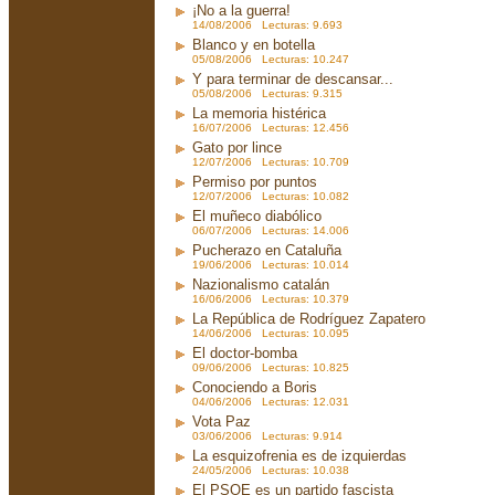
¡No a la guerra!
14/08/2006 Lecturas: 9.693
Blanco y en botella
05/08/2006 Lecturas: 10.247
Y para terminar de descansar...
05/08/2006 Lecturas: 9.315
La memoria histérica
16/07/2006 Lecturas: 12.456
Gato por lince
12/07/2006 Lecturas: 10.709
Permiso por puntos
12/07/2006 Lecturas: 10.082
El muñeco diabólico
06/07/2006 Lecturas: 14.006
Pucherazo en Cataluña
19/06/2006 Lecturas: 10.014
Nazionalismo catalán
16/06/2006 Lecturas: 10.379
La República de Rodríguez Zapatero
14/06/2006 Lecturas: 10.095
El doctor-bomba
09/06/2006 Lecturas: 10.825
Conociendo a Boris
04/06/2006 Lecturas: 12.031
Vota Paz
03/06/2006 Lecturas: 9.914
La esquizofrenia es de izquierdas
24/05/2006 Lecturas: 10.038
El PSOE es un partido fascista