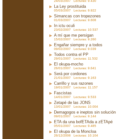
24/03/2007 Lecturas: 9.430
La Ley prostituida
05/03/2007 Lecturas: 9.922
Simancas con tropezones
01/03/2007 Lecturas: 9.608
In ictu oculi
23/02/2007 Lecturas: 10.537
A mí que me persigan
15/02/2007 Lecturas: 9.260
Engañar siempre y a todos
09/02/2007 Lecturas: 9.039
Todos contra el PP
29/01/2007 Lecturas: 11.532
El okupa-mocho
26/01/2007 Lecturas: 9.641
Será por cordones
21/01/2007 Lecturas: 9.163
Carrillo y sus razones
19/01/2007 Lecturas: 11.157
Fascistas
14/01/2007 Lecturas: 9.533
Zetapé de las JONS
13/01/2007 Lecturas: 10.004
Demagogos e ineptos sin solución
09/01/2007 Lecturas: 9.144
ETA da una bofETAda a zETApé
05/01/2007 Lecturas: 9.485
El okupa de la Moncloa
26/12/2006 Lecturas: 10.104