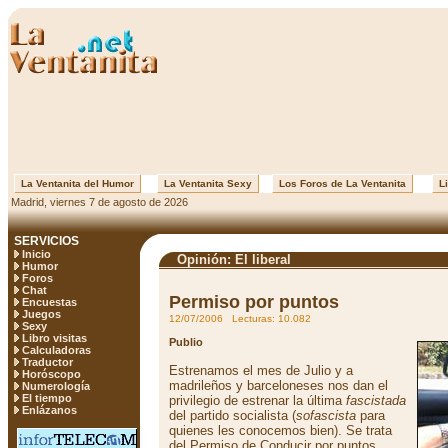
La Ventanita del Humor
La Ventanita Sexy
Los Foros de La Ventanita
Li
Madrid, viernes 7 de agosto de 2026
SERVICIOS
Inicio
Opinión: El liberal
Humor
Foros
Chat
Permiso por puntos
Encuestas
Juegos
12/07/2006 Lecturas: 10.082
Sexy
Libro visitas
Publio
Calculadoras
Traductor
Estrenamos el mes de Julio y a
Horóscopo
madrileños y barceloneses nos dan el
Numerología
El tiempo
privilegio de estrenar la última
fascistada
Enlázanos
del partido socialista (
sofascista
para
quienes les conocemos bien). Se trata
del Permiso de Conducir por puntos.