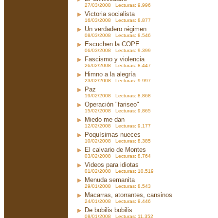
27/03/2008 Lecturas: 9.996
Victoria socialista
16/03/2008 Lecturas: 8.877
Un verdadero régimen
08/03/2008 Lecturas: 8.546
Escuchen la COPE
06/03/2008 Lecturas: 9.399
Fascismo y violencia
26/02/2008 Lecturas: 8.447
Himno a la alegría
23/02/2008 Lecturas: 9.997
Paz
19/02/2008 Lecturas: 8.868
Operación "fariseo"
15/02/2008 Lecturas: 9.865
Miedo me dan
12/02/2008 Lecturas: 9.177
Poquísimas nueces
10/02/2008 Lecturas: 8.385
El calvario de Montes
03/02/2008 Lecturas: 8.764
Videos para idiotas
01/02/2008 Lecturas: 10.519
Menuda semanita
29/01/2008 Lecturas: 8.543
Macarras, atorrantes, cansinos
24/01/2008 Lecturas: 9.446
De bobilis bobilis
08/01/2008 Lecturas: 11.352