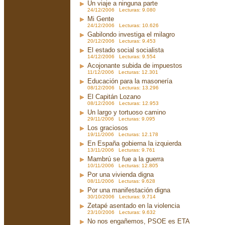
Un viaje a ninguna parte
24/12/2006 Lecturas: 9.080
Mi Gente
24/12/2006 Lecturas: 10.626
Gabilondo investiga el milagro
20/12/2006 Lecturas: 9.453
El estado social socialista
14/12/2006 Lecturas: 9.554
Acojonante subida de impuestos
11/12/2006 Lecturas: 12.301
Educación para la masonería
08/12/2006 Lecturas: 13.296
El Capitán Lozano
08/12/2006 Lecturas: 12.953
Un largo y tortuoso camino
29/11/2006 Lecturas: 9.095
Los graciosos
19/11/2006 Lecturas: 12.178
En España gobierna la izquierda
13/11/2006 Lecturas: 9.761
Mambrú se fue a la guerra
10/11/2006 Lecturas: 12.805
Por una vivienda digna
08/11/2006 Lecturas: 9.628
Por una manifestación digna
30/10/2006 Lecturas: 9.714
Zetapé asentado en la violencia
23/10/2006 Lecturas: 9.632
No nos engañemos, PSOE es ETA