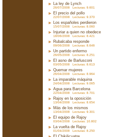
La ley de Lynch
26/07/2008 Lecturas: 9.601
El precio del pollo
22/07/2008 Lecturas: 9.370
Los españoles perdieron
15/07/2008 Lecturas: 8.060
Injuriar a quien no obedece
18/06/2008 Lecturas: 8.421
Rubalcaba responde
09/06/2008 Lecturas: 8.646
Un partido enfermo
26/05/2008 Lecturas: 8.251
El asno de Barlusconi
03/05/2008 Lecturas: 8.613
Quemar mujeres
26/04/2008 Lecturas: 8.964
La imparable máquina
24/04/2008 Lecturas: 9.065
Agua para Barcelona
22/04/2008 Lecturas: 8.701
Rajoy en la oposición
13/04/2008 Lecturas: 8.654
Más de los mismos
13/04/2008 Lecturas: 9.301
El equipo de Rajoy
03/04/2008 Lecturas: 10.802
La vuelta de Rajoy
01/04/2008 Lecturas: 8.250
El Chikilicuatre