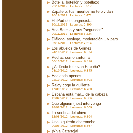
Botella, botellón y botellazo
22/11/2012 Lecturas: 6.517
Zapatero, tus muertos no te olvidan
16/11/2012 Lecturas: 6.471
El iPad del congresista
10/11/2012 Lecturas: 6.390
Ana Botella y sus "segundos"
09/11/2012 Lecturas: 6.234
Diálogo, sosiego, moderación... y paro
06/11/2012 Lecturas: 7.214
Los abuelos de Gómez
24/10/2012 Lecturas: 6.374
Pedraz como síntoma
06/10/2012 Lecturas: 6.416
¿A dónde te llevan España?
03/10/2012 Lecturas: 6.345
Hacienda apenas
02/10/2012 Lecturas: 6.404
Rajoy coge la guillette
17/09/2012 Lecturas: 6.780
España está mal... de la cabeza
12/09/2012 Lecturas: 6.686
Que alguien (nos) intervenga
28/08/2012 Lecturas: 6.669
La sentina del chivo
12/08/2012 Lecturas: 6.894
Una izquierda aberroncha
09/08/2012 Lecturas: 6.667
¡Viva Catarroja!