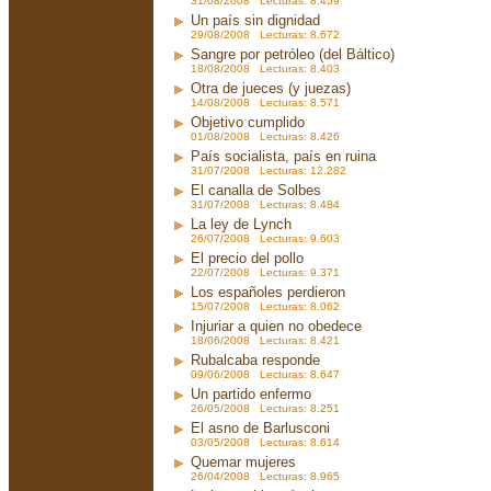
31/08/2008 Lecturas: 8.459
Un país sin dignidad
29/08/2008 Lecturas: 8.672
Sangre por petróleo (del Báltico)
18/08/2008 Lecturas: 8.403
Otra de jueces (y juezas)
14/08/2008 Lecturas: 8.571
Objetivo cumplido
01/08/2008 Lecturas: 8.426
País socialista, país en ruina
31/07/2008 Lecturas: 12.282
El canalla de Solbes
31/07/2008 Lecturas: 8.484
La ley de Lynch
26/07/2008 Lecturas: 9.603
El precio del pollo
22/07/2008 Lecturas: 9.371
Los españoles perdieron
15/07/2008 Lecturas: 8.062
Injuriar a quien no obedece
18/06/2008 Lecturas: 8.421
Rubalcaba responde
09/06/2008 Lecturas: 8.647
Un partido enfermo
26/05/2008 Lecturas: 8.251
El asno de Barlusconi
03/05/2008 Lecturas: 8.614
Quemar mujeres
26/04/2008 Lecturas: 8.965