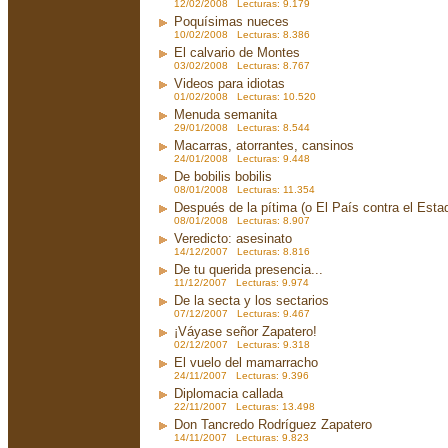
12/02/2008 Lecturas: 9.179
Poquísimas nueces
10/02/2008 Lecturas: 8.386
El calvario de Montes
03/02/2008 Lecturas: 8.767
Videos para idiotas
01/02/2008 Lecturas: 10.520
Menuda semanita
29/01/2008 Lecturas: 8.544
Macarras, atorrantes, cansinos
24/01/2008 Lecturas: 9.448
De bobilis bobilis
08/01/2008 Lecturas: 11.354
Después de la pítima (o El País contra el Est
08/01/2008 Lecturas: 8.907
Veredicto: asesinato
14/12/2007 Lecturas: 8.816
De tu querida presencia...
11/12/2007 Lecturas: 9.974
De la secta y los sectarios
07/12/2007 Lecturas: 9.467
¡Váyase señor Zapatero!
02/12/2007 Lecturas: 9.318
El vuelo del mamarracho
24/11/2007 Lecturas: 9.396
Diplomacia callada
22/11/2007 Lecturas: 13.498
Don Tancredo Rodríguez Zapatero
14/11/2007 Lecturas: 9.823