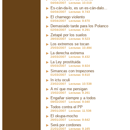
04/04/2007 Lecturas: 10.019
Es-cán-da-lo, es un es-cán-dalo...
04/04/2007 Lecturas: 9.743
El charnego violento
03/04/2007 Lecturas: 9.670
Demasiado tarde para los Polanco
02/04/2007 Lecturas: 9.291
Zetapé por los suelos
28/03/2007 Lecturas: 9.523
Los extremos se tocan
25/03/2007 Lecturas: 10.494
La derecha extrema
24/03/2007 Lecturas: 9.432
La Ley prostituida
05/03/2007 Lecturas: 9.924
Simancas con tropezones
01/03/2007 Lecturas: 9.610
In ictu oculi
23/02/2007 Lecturas: 10.538
A mí que me persigan
15/02/2007 Lecturas: 9.261
Engañar siempre y a todos
09/02/2007 Lecturas: 9.040
Todos contra el PP
29/01/2007 Lecturas: 11.536
El okupa-mocho
26/01/2007 Lecturas: 9.642
Será por cordones
21/01/2007 Lecturas: 9.165