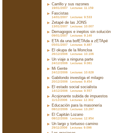
Carrillo y sus razones
19/01/2007 Lecturas: 11.159
Fascistas
14/01/2007 Lecturas: 9.533
Zetapé de las JONS
13/01/2007 Lecturas: 10.007
Demagogos e ineptos sin solución
09/01/2007 Lecturas: 9.146
ETA da una bofETAda a zETApé
05/01/2007 Lecturas: 9.487
El okupa de la Moncloa
26/12/2006 Lecturas: 10.106
Un viaje a ninguna parte
24/12/2006 Lecturas: 9.081
Mi Gente
24/12/2006 Lecturas: 10.628
Gabilondo investiga el milagro
20/12/2006 Lecturas: 9.454
El estado social socialista
14/12/2006 Lecturas: 9.557
Acojonante subida de impuestos
11/12/2006 Lecturas: 12.302
Educación para la masonería
08/12/2006 Lecturas: 13.297
El Capitán Lozano
08/12/2006 Lecturas: 12.954
Un largo y tortuoso camino
29/11/2006 Lecturas: 9.096
Los graciosos