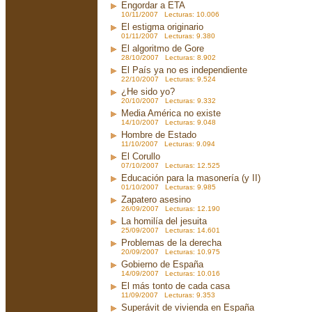
Engordar a ETA
10/11/2007 Lecturas: 10.006
El estigma originario
01/11/2007 Lecturas: 9.380
El algoritmo de Gore
28/10/2007 Lecturas: 8.902
El País ya no es independiente
22/10/2007 Lecturas: 9.524
¿He sido yo?
20/10/2007 Lecturas: 9.332
Media América no existe
14/10/2007 Lecturas: 9.048
Hombre de Estado
11/10/2007 Lecturas: 9.094
El Corullo
07/10/2007 Lecturas: 12.525
Educación para la masonería (y II)
01/10/2007 Lecturas: 9.985
Zapatero asesino
26/09/2007 Lecturas: 12.190
La homilía del jesuita
25/09/2007 Lecturas: 14.601
Problemas de la derecha
20/09/2007 Lecturas: 10.975
Gobierno de España
14/09/2007 Lecturas: 10.016
El más tonto de cada casa
11/09/2007 Lecturas: 9.353
Superávit de vivienda en España