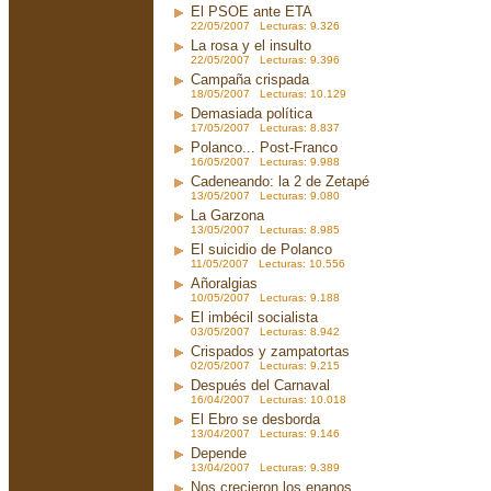
El PSOE ante ETA
22/05/2007 Lecturas: 9.326
La rosa y el insulto
22/05/2007 Lecturas: 9.396
Campaña crispada
18/05/2007 Lecturas: 10.129
Demasiada política
17/05/2007 Lecturas: 8.837
Polanco... Post-Franco
16/05/2007 Lecturas: 9.988
Cadeneando: la 2 de Zetapé
13/05/2007 Lecturas: 9.080
La Garzona
13/05/2007 Lecturas: 8.985
El suicidio de Polanco
11/05/2007 Lecturas: 10.556
Añoralgias
10/05/2007 Lecturas: 9.188
El imbécil socialista
03/05/2007 Lecturas: 8.942
Crispados y zampatortas
02/05/2007 Lecturas: 9.215
Después del Carnaval
16/04/2007 Lecturas: 10.018
El Ebro se desborda
13/04/2007 Lecturas: 9.146
Depende
13/04/2007 Lecturas: 9.389
Nos crecieron los enanos