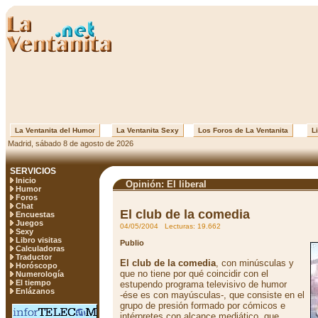
La Ventanita del Humor
La Ventanita Sexy
Los Foros de La Ventanita
Li
Madrid, sábado 8 de agosto de 2026
SERVICIOS
Inicio
Opinión: El liberal
Humor
Foros
Chat
El club de la comedia
Encuestas
Juegos
04/05/2004 Lecturas: 19.662
Sexy
Libro visitas
Publio
Calculadoras
Traductor
El club de la comedia
, con minúsculas y
Horóscopo
que no tiene por qué coincidir con el
Numerología
El tiempo
estupendo programa televisivo de humor
Enlázanos
-ése es con mayúsculas-, que consiste en el
grupo de presión formado por cómicos e
intérpretes con alcance mediático, que