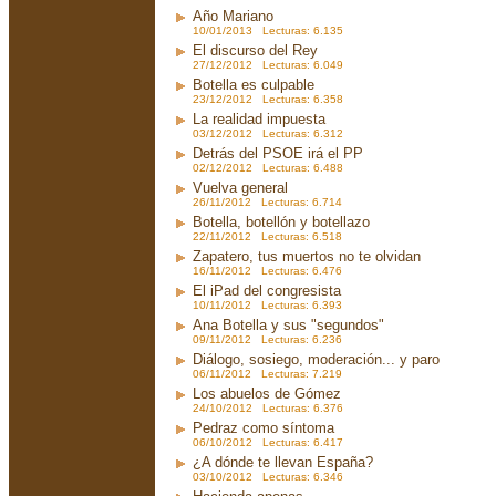
Año Mariano
10/01/2013 Lecturas: 6.135
El discurso del Rey
27/12/2012 Lecturas: 6.049
Botella es culpable
23/12/2012 Lecturas: 6.358
La realidad impuesta
03/12/2012 Lecturas: 6.312
Detrás del PSOE irá el PP
02/12/2012 Lecturas: 6.488
Vuelva general
26/11/2012 Lecturas: 6.714
Botella, botellón y botellazo
22/11/2012 Lecturas: 6.518
Zapatero, tus muertos no te olvidan
16/11/2012 Lecturas: 6.476
El iPad del congresista
10/11/2012 Lecturas: 6.393
Ana Botella y sus "segundos"
09/11/2012 Lecturas: 6.236
Diálogo, sosiego, moderación... y paro
06/11/2012 Lecturas: 7.219
Los abuelos de Gómez
24/10/2012 Lecturas: 6.376
Pedraz como síntoma
06/10/2012 Lecturas: 6.417
¿A dónde te llevan España?
03/10/2012 Lecturas: 6.346