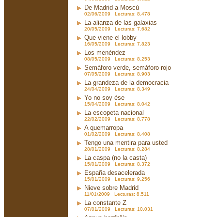
De Madrid a Moscú
02/06/2009 Lecturas: 8.478
La alianza de las galaxias
20/05/2009 Lecturas: 7.682
Que viene el lobby
16/05/2009 Lecturas: 7.823
Los menéndez
08/05/2009 Lecturas: 8.253
Semáforo verde, semáforo rojo
07/05/2009 Lecturas: 8.903
La grandeza de la democracia
24/04/2009 Lecturas: 8.349
Yo no soy ése
15/04/2009 Lecturas: 8.042
La escopeta nacional
22/02/2009 Lecturas: 8.778
A quemarropa
01/02/2009 Lecturas: 8.408
Tengo una mentira para usted
28/01/2009 Lecturas: 8.284
La caspa (no la casta)
15/01/2009 Lecturas: 8.372
España desacelerada
15/01/2009 Lecturas: 9.256
Nieve sobre Madrid
11/01/2009 Lecturas: 8.511
La constante Z
07/01/2009 Lecturas: 10.031