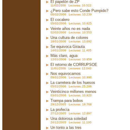
El papelón de ZP
11/02/2006 Lecturas: 10.522
¿Pero sabe esto Conde Pumpido?
08/02/2006 Lecturas: 10.239
El cocalero
05/02/2006 Lecturas: 10.825
Veinte años no es nada
02/02/2006 Lecturas: 10.553
Una cultura de colores
18/01/2006 Lecturas: 13.692
Se equivoca Girauta
14/01/2006 Lecturas: 11.405
Más claro, agua
12/01/2006 Lecturas: 10.859
El retorno de CORRUPSOE
11/01/2006 Lecturas: 12.040
Nos equivocamos
09/01/2006 Lecturas: 10.998
La carretera de los huesos
05/01/2006 Lecturas: 25.206
Veinticinco millones menos
03/01/2006 Lecturas: 10.920
Trampa para bobos
29/12/2005 Lecturas: 19.768
La profecía
27/12/2005 Lecturas: 12.897
Una dolorosa soledad
24/12/2005 Lecturas: 11.100
Un tonto a las tres