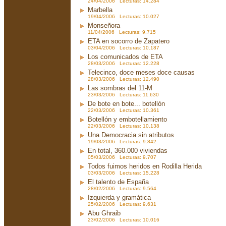
24/04/2006 Lecturas: 14.284
Marbella
19/04/2006 Lecturas: 10.027
Monseñora
11/04/2006 Lecturas: 9.715
ETA en socorro de Zapatero
03/04/2006 Lecturas: 10.187
Los comunicados de ETA
28/03/2006 Lecturas: 12.228
Telecinco, doce meses doce causas
28/03/2006 Lecturas: 12.490
Las sombras del 11-M
23/03/2006 Lecturas: 11.630
De bote en bote... botellón
22/03/2006 Lecturas: 10.361
Botellón y embotellamiento
22/03/2006 Lecturas: 10.138
Una Democracia sin atributos
19/03/2006 Lecturas: 9.842
En total, 360.000 viviendas
05/03/2006 Lecturas: 9.707
Todos fuimos heridos en Rodilla Herida
03/03/2006 Lecturas: 15.228
El talento de España
28/02/2006 Lecturas: 9.564
Izquierda y gramática
25/02/2006 Lecturas: 9.631
Abu Ghraib
23/02/2006 Lecturas: 10.016