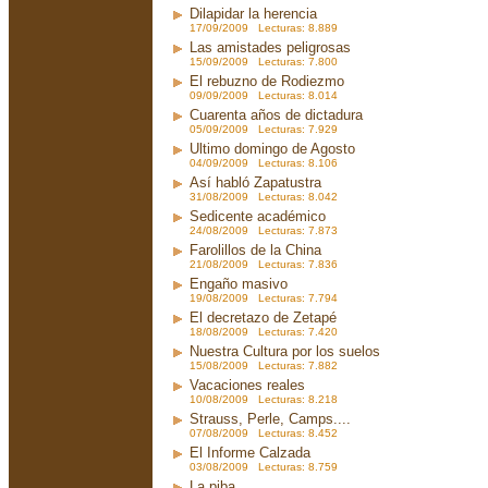
Dilapidar la herencia
17/09/2009 Lecturas: 8.889
Las amistades peligrosas
15/09/2009 Lecturas: 7.800
El rebuzno de Rodiezmo
09/09/2009 Lecturas: 8.014
Cuarenta años de dictadura
05/09/2009 Lecturas: 7.929
Ultimo domingo de Agosto
04/09/2009 Lecturas: 8.106
Así habló Zapatustra
31/08/2009 Lecturas: 8.042
Sedicente académico
24/08/2009 Lecturas: 7.873
Farolillos de la China
21/08/2009 Lecturas: 7.836
Engaño masivo
19/08/2009 Lecturas: 7.794
El decretazo de Zetapé
18/08/2009 Lecturas: 7.420
Nuestra Cultura por los suelos
15/08/2009 Lecturas: 7.882
Vacaciones reales
10/08/2009 Lecturas: 8.218
Strauss, Perle, Camps....
07/08/2009 Lecturas: 8.452
El Informe Calzada
03/08/2009 Lecturas: 8.759
La piba