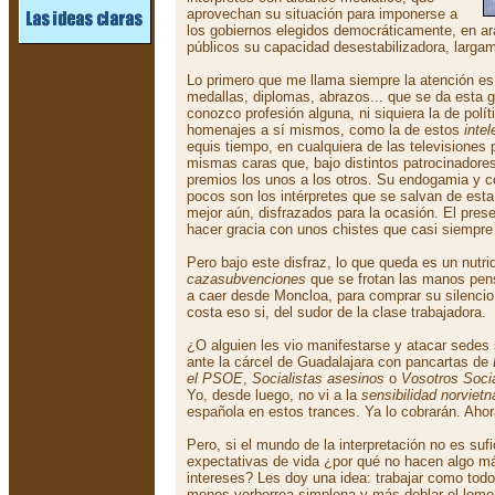
aprovechan su situación para imponerse a
los gobiernos elegidos democráticamente, en ar
públicos su capacidad desestabilizadora, larg
Lo primero que me llama siempre la atención es l
medallas, diplomas, abrazos... que se da esta g
conozco profesión alguna, ni siquiera la de polít
homenajes a sí mismos, como la de estos
intel
equis tiempo, en cualquiera de las televisiones
mismas caras que, bajo distintos patrocinadore
premios los unos a los otros. Su endogamia y 
pocos son los intérpretes que se salvan de esta
mejor aún, disfrazados para la ocasión. El pres
hacer gracia con unos chistes que casi siempre
Pero bajo este disfraz, lo que queda es un nutr
cazasubvenciones
que se frotan las manos pen
a caer desde Moncloa, para comprar su silenci
costa eso si, del sudor de la clase trabajadora.
¿O alguien les vio manifestarse y atacar sedes s
ante la cárcel de Guadalajara con pancartas de
el PSOE
,
Socialistas asesinos
o
Vosotros Social
Yo, desde luego, no vi a la
sensibilidad norviet
española en estos trances. Ya lo cobrarán. Ah
Pero, si el mundo de la interpretación no es suf
expectativas de vida ¿por qué no hacen algo má
intereses? Les doy una idea: trabajar como to
menos verborrea simplona y más doblar el lomo.