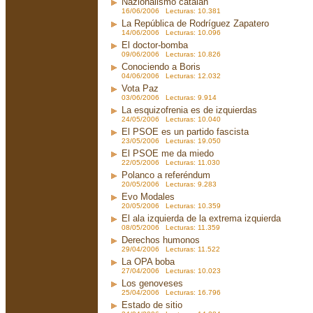
Nazionalismo catalán
16/06/2006 Lecturas: 10.381
La República de Rodríguez Zapatero
14/06/2006 Lecturas: 10.096
El doctor-bomba
09/06/2006 Lecturas: 10.826
Conociendo a Boris
04/06/2006 Lecturas: 12.032
Vota Paz
03/06/2006 Lecturas: 9.914
La esquizofrenia es de izquierdas
24/05/2006 Lecturas: 10.040
El PSOE es un partido fascista
23/05/2006 Lecturas: 19.050
El PSOE me da miedo
22/05/2006 Lecturas: 11.030
Polanco a referéndum
20/05/2006 Lecturas: 9.283
Evo Modales
20/05/2006 Lecturas: 10.359
El ala izquierda de la extrema izquierda
08/05/2006 Lecturas: 11.359
Derechos humonos
29/04/2006 Lecturas: 11.522
La OPA boba
27/04/2006 Lecturas: 10.023
Los genoveses
25/04/2006 Lecturas: 16.796
Estado de sitio