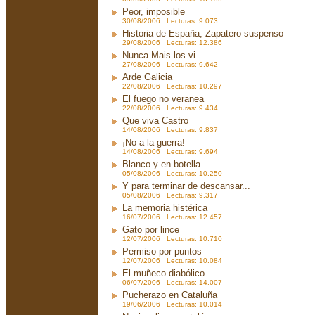
Peor, imposible
30/08/2006 Lecturas: 9.073
Historia de España, Zapatero suspenso
29/08/2006 Lecturas: 12.386
Nunca Mais los vi
27/08/2006 Lecturas: 9.642
Arde Galicia
22/08/2006 Lecturas: 10.297
El fuego no veranea
22/08/2006 Lecturas: 9.434
Que viva Castro
14/08/2006 Lecturas: 9.837
¡No a la guerra!
14/08/2006 Lecturas: 9.694
Blanco y en botella
05/08/2006 Lecturas: 10.250
Y para terminar de descansar...
05/08/2006 Lecturas: 9.317
La memoria histérica
16/07/2006 Lecturas: 12.457
Gato por lince
12/07/2006 Lecturas: 10.710
Permiso por puntos
12/07/2006 Lecturas: 10.084
El muñeco diabólico
06/07/2006 Lecturas: 14.007
Pucherazo en Cataluña
19/06/2006 Lecturas: 10.014