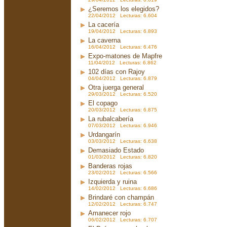
¿Seremos los elegidos?
22/04/2012 Lecturas: 6.604
La cacería
19/04/2012 Lecturas: 6.893
La caverna
16/04/2012 Lecturas: 6.476
Expo-matones de Mapfre
11/04/2012 Lecturas: 6.862
102 días con Rajoy
04/04/2012 Lecturas: 6.879
Otra juerga general
29/03/2012 Lecturas: 6.520
El copago
20/03/2012 Lecturas: 6.875
La rubalcabería
07/03/2012 Lecturas: 6.946
Urdangarín
03/03/2012 Lecturas: 6.638
Demasiado Estado
01/03/2012 Lecturas: 6.820
Banderas rojas
23/02/2012 Lecturas: 6.566
Izquierda y ruina
14/02/2012 Lecturas: 6.686
Brindaré con champán
12/02/2012 Lecturas: 6.747
Amanecer rojo
06/02/2012 Lecturas: 6.707