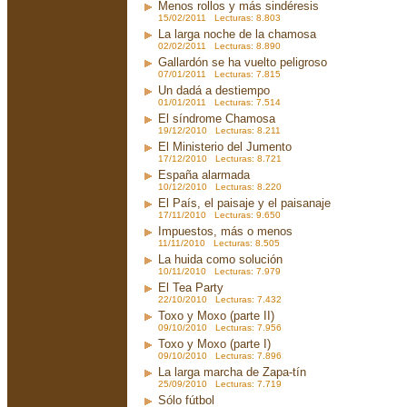
Menos rollos y más sindéresis
15/02/2011 Lecturas: 8.803
La larga noche de la chamosa
02/02/2011 Lecturas: 8.890
Gallardón se ha vuelto peligroso
07/01/2011 Lecturas: 7.815
Un dadá a destiempo
01/01/2011 Lecturas: 7.514
El síndrome Chamosa
19/12/2010 Lecturas: 8.211
El Ministerio del Jumento
17/12/2010 Lecturas: 8.721
España alarmada
10/12/2010 Lecturas: 8.220
El País, el paisaje y el paisanaje
17/11/2010 Lecturas: 9.650
Impuestos, más o menos
11/11/2010 Lecturas: 8.505
La huida como solución
10/11/2010 Lecturas: 7.979
El Tea Party
22/10/2010 Lecturas: 7.432
Toxo y Moxo (parte II)
09/10/2010 Lecturas: 7.956
Toxo y Moxo (parte I)
09/10/2010 Lecturas: 7.896
La larga marcha de Zapa-tín
25/09/2010 Lecturas: 7.719
Sólo fútbol