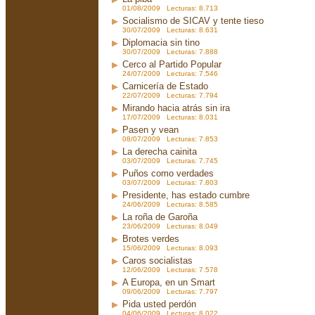
01/08/2009 Lecturas: 8.713
Socialismo de SICAV y tente tieso
30/07/2009 Lecturas: 8.631
Diplomacia sin tino
30/07/2009 Lecturas: 7.888
Cerco al Partido Popular
24/07/2009 Lecturas: 7.546
Carnicería de Estado
22/07/2009 Lecturas: 7.794
Mirando hacia atrás sin ira
17/07/2009 Lecturas: 8.031
Pasen y vean
08/07/2009 Lecturas: 7.853
La derecha cainita
03/07/2009 Lecturas: 7.745
Puños como verdades
03/07/2009 Lecturas: 7.803
Presidente, has estado cumbre
24/06/2009 Lecturas: 8.585
La roña de Garoña
23/06/2009 Lecturas: 8.049
Brotes verdes
15/06/2009 Lecturas: 8.093
Caros socialistas
12/06/2009 Lecturas: 7.578
A Europa, en un Smart
09/06/2009 Lecturas: 7.797
Pida usted perdón
04/06/2009 Lecturas: 8.022