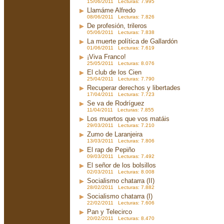
15/06/2011 Lecturas: 7.995
Llamáme Alfredo
08/06/2011 Lecturas: 7.826
De profesión, trileros
05/06/2011 Lecturas: 7.838
La muerte política de Gallardón
01/06/2011 Lecturas: 7.619
¡Viva Franco!
25/05/2011 Lecturas: 8.076
El club de los Cien
25/04/2011 Lecturas: 7.790
Recuperar derechos y libertades
17/04/2011 Lecturas: 7.723
Se va de Rodríguez
11/04/2011 Lecturas: 7.855
Los muertos que vos matáis
29/03/2011 Lecturas: 7.210
Zumo de Laranjeira
13/03/2011 Lecturas: 7.806
El rap de Pepiño
09/03/2011 Lecturas: 7.492
El señor de los bolsillos
02/03/2011 Lecturas: 8.008
Socialismo chatarra (II)
28/02/2011 Lecturas: 7.882
Socialismo chatarra (I)
22/02/2011 Lecturas: 7.606
Pan y Telecirco
20/02/2011 Lecturas: 8.470