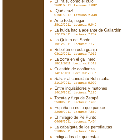
El País, como el culo
26/01/2012 Lecturas: 7.082
¡Qué cruz!
01/01/2012 Lecturas: 6.338
Ante todo, negar
28/12/2011 Lecturas: 6.649
La huida hacia adelante de Gallardón
17/12/2011 Lecturas: 7.232
La Quinta del Sordo
15/12/2011 Lecturas: 7.170
Rebelión en esta granja
03/12/2011 Lecturas: 7.016
La zorra en el gallinero
18/11/2011 Lecturas: 7.641
Cuestión de confianza
14/11/2011 Lecturas: 7.087
Salvar al candidato Rubalcaba
21/10/2011 Lecturas: 6.902
Entre inquisidores y matones
14/10/2011 Lecturas: 7.186
Tocata y fuga de Zetapé
25/09/2011 Lecturas: 7.485
España no es lo que parece
22/08/2011 Lecturas: 7.560
El milagro de Pé Punto
04/08/2011 Lecturas: 7.404
La cabalgata de los perroflautas
21/06/2011 Lecturas: 7.922
Indignados diz que estais