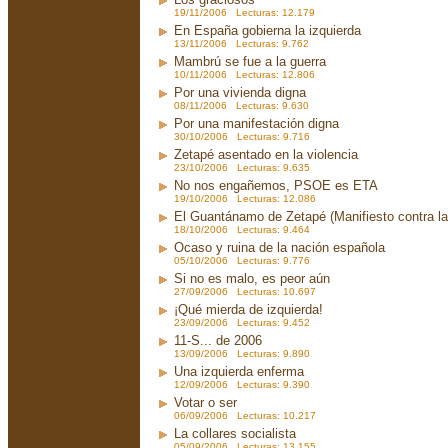
19/11/2006 Lecturas: 12.179
En España gobierna la izquierda
13/11/2006 Lecturas: 9.762
Mambrú se fue a la guerra
10/11/2006 Lecturas: 12.806
Por una vivienda digna
08/11/2006 Lecturas: 9.630
Por una manifestación digna
30/10/2006 Lecturas: 9.716
Zetapé asentado en la violencia
23/10/2006 Lecturas: 9.635
No nos engañemos, PSOE es ETA
19/10/2006 Lecturas: 12.086
El Guantánamo de Zetapé (Manifiesto contra la 
18/10/2006 Lecturas: 9.464
Ocaso y ruina de la nación española
05/10/2006 Lecturas: 9.776
Si no es malo, es peor aún
27/09/2006 Lecturas: 10.697
¡Qué mierda de izquierda!
23/09/2006 Lecturas: 9.452
11-S... de 2006
13/09/2006 Lecturas: 9.890
Una izquierda enferma
12/09/2006 Lecturas: 9.390
Votar o ser
06/09/2006 Lecturas: 10.217
La collares socialista
05/09/2006 Lecturas: 13.155