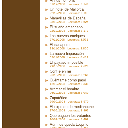
Annus horribilis
31/12/2008 Lecturas: 8.144
Un hotel de Mallorca
22/12/2008 Lecturas: 8.113
Maravillas de España
03/12/2008 Lecturas: 8.525
El sueño americano
02/12/2008 Lecturas: 8.179
Los nuevos caciques
27/11/2008 Lecturas: 8.571
El canapero
13/11/2008 Lecturas: 8.805
La nueva Inquisición
03/11/2008 Lecturas: 8.469
El payaso imposible
29/10/2008 Lecturas: 9.626
Confíe en mi
26/10/2008 Lecturas: 8.266
Cuéntame cómo pasó
12/10/2008 Lecturas: 9.338
Arrimar el hombro
06/10/2008 Lecturas: 8.040
Zapatético
29/09/2008 Lecturas: 8.570
El expreso de medianoche
17/09/2008 Lecturas: 8.869
Que paguen los votantes
10/09/2008 Lecturas: 8.499
Aún nos queda Loquillo