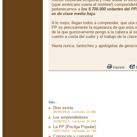
(¡qué americano suena el nombre!) comprenderá
pertenecemos a
los 9.700.000 votantes del PP
es de clase media baja.
A lo mejor, llegan todos a comprender, que una 
PP es precisamente la esperanza de que esta
m
de la que gustosamente pongo a la cabeza al se
cuento a costa del sudor y el trabajo de la
clase
Hasta nunca, fantoches y apologetas de genoci
Imprimir
E
Más...
Dios existe
08/09/2013 Lecturas: 11.582
Los emprendedores
31/08/2013 Lecturas: 11.443
La PP (Pocilga Popular)
29/07/2013 Lecturas: 11.730
Corrupción y corruptos