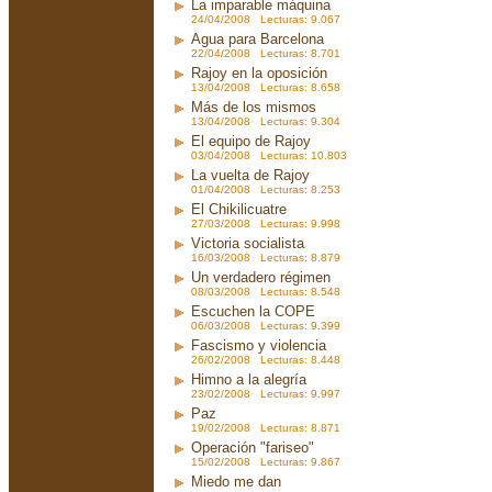
La imparable máquina
24/04/2008 Lecturas: 9.067
Agua para Barcelona
22/04/2008 Lecturas: 8.701
Rajoy en la oposición
13/04/2008 Lecturas: 8.658
Más de los mismos
13/04/2008 Lecturas: 9.304
El equipo de Rajoy
03/04/2008 Lecturas: 10.803
La vuelta de Rajoy
01/04/2008 Lecturas: 8.253
El Chikilicuatre
27/03/2008 Lecturas: 9.998
Victoria socialista
16/03/2008 Lecturas: 8.879
Un verdadero régimen
08/03/2008 Lecturas: 8.548
Escuchen la COPE
06/03/2008 Lecturas: 9.399
Fascismo y violencia
26/02/2008 Lecturas: 8.448
Himno a la alegría
23/02/2008 Lecturas: 9.997
Paz
19/02/2008 Lecturas: 8.871
Operación "fariseo"
15/02/2008 Lecturas: 9.867
Miedo me dan