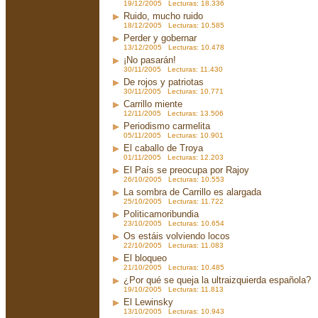
19/12/2005 Lecturas: 18.336
Ruido, mucho ruido
18/12/2005 Lecturas: 10.585
Perder y gobernar
13/12/2005 Lecturas: 10.478
¡No pasarán!
30/11/2005 Lecturas: 11.430
De rojos y patriotas
30/11/2005 Lecturas: 10.771
Carrillo miente
12/11/2005 Lecturas: 13.506
Periodismo carmelita
05/11/2005 Lecturas: 10.901
El caballo de Troya
01/11/2005 Lecturas: 12.203
El País se preocupa por Rajoy
26/10/2005 Lecturas: 10.553
La sombra de Carrillo es alargada
25/10/2005 Lecturas: 11.722
Politicamoribundia
23/10/2005 Lecturas: 10.654
Os estáis volviendo locos
22/10/2005 Lecturas: 11.083
El bloqueo
21/10/2005 Lecturas: 10.485
¿Por qué se queja la ultraizquierda española?
19/10/2005 Lecturas: 11.813
El Lewinsky
13/10/2005 Lecturas: 10.943