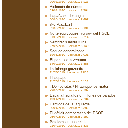
06/07/2010 Lecturas: 7.527
Violencia de número
03/07/2010 Lecturas: 7.764
España se desangra
30/06/2010 Lecturas: 7.497
¡No Pasabán!
03/06/2010 Lecturas: 8.101
No te equivoques, yo soy del PSOE
31/05/2010 Lecturas: 8.714
Sembrar nuestra ruina
27/05/2010 Lecturas: 8.140
Saqueo generalizado
18/05/2010 Lecturas: 7.931
El país por la ventana
14/05/2010 Lecturas: 7.883
La falange garzonita
11/05/2010 Lecturas: 7.866
El sopapo
11/05/2010 Lecturas: 8.137
¿Demócratas? Ni aunque les maten
29/04/2010 Lecturas: 7.707
España hacia los 6 millones de parados
19/04/2010 Lecturas: 7.734
Cánticos de la Izquierda
09/04/2010 Lecturas: 8.382
El déficit democrático del PSOE
05/04/2010 Lecturas: 7.382
Perdidos en una crisis
01/04/2010 Lecturas: 7.837