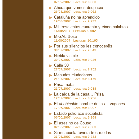
07/09/2007 Lecturas: 8.833
Ahora que vamos despacio
26/08/2007 Lecturas: 9.062
Cataluña no ha aprendido
19/08/2007 Lecturas: 9.232
Mil trescientas cuarenta y cinco palabras
11/08/2007 Lecturas: 9.082
MiGAL Bosé
11/08/2007 Lecturas: 10.165
Por sus silencios les conoceréis
30/07/2007 Lecturas: 9.343
Niebla visible
30/07/2007 Lecturas: 9.026
Calle 30
27/07/2007 Lecturas: 8.752
Menudos ciudadanos
21/07/2007 Lecturas: 8.479
Prisa mata
21/07/2007 Lecturas: 9.038
La caída de la casa... Prisa
12/07/2007 Lecturas: 8.956
El
abobinable
hombre de los... vagones
17/06/2007 Lecturas: 8.997
Estado policíaco socialista
06/06/2007 Lecturas: 9.198
El asesino de Couso
02/06/2007 Lecturas: 9.683
Si mi abuela tuviera tres ruedas
31/05/2007 Lecturas: 9.283