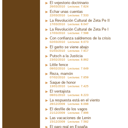
El vejestorio doctrinario
26/03/2010 Lecturas: 7.624
Echar unas cuentas
22/03/2010 Lecturas: 7.533
La Revolución Cultural de Zeta Pe II
17/03/2010 Lecturas: 8.047
La Revolución Cultural de Zeta Pe I
17/03/2010 Lecturas: 7.598
Con confianza saldremos de la crisis
02/03/2010 Lecturas: 8.073
El garito se viene abajo
01/03/2010 Lecturas: 7.917
Putsch a la Justicia
23/02/2010 Lecturas: 8.862
Little fence
08/02/2010 Lecturas: 7.649
Reza, mamón
07/02/2010 Lecturas: 7.659
Saque de honor
13/01/2010 Lecturas: 7.425
El ventajista
08/01/2010 Lecturas: 8.223
La respuesta está en el viento
28/12/2009 Lecturas: 8.098
El desfile de los vagos
21/12/2009 Lecturas: 7.996
Las vacaciones de Lenin
15/12/2009 Lecturas: 7.582
El paro real en España