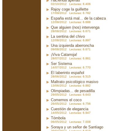
Hacienda apenas
02/10/2012 Lecturas: 6.406
Rajoy coge la guillette
17/09/2012 Lecturas: 6.782
España está mal... de la cabeza
12/09/2012 Lecturas: 6.688
Que alguien (nos) intervenga
28/08/2012 Lecturas: 6.671
La sentina del chivo
12/08/2012 Lecturas: 6.897
Una izquierda aberroncha
09/08/2012 Lecturas: 6.671
¡Viva Catarroja!
28/07/2012 Lecturas: 6.861
Ser Sistema
14/07/2012 Lecturas: 6.770
El laberinto español
28/06/2012 Lecturas: 6.515
Maltrato psicológico masivo
13/06/2012 Lecturas: 6.882
Olimpiadas... de pesadilla
29/05/2012 Lecturas: 6.643
Comernos el coco
26/05/2012 Lecturas: 6.756
Cuestión de elegancia
14/05/2012 Lecturas: 6.947
Tómbola
06/05/2012 Lecturas: 7.008
Soraya y un señor de Santiago
29/04/2012 Lecturas: 6.619