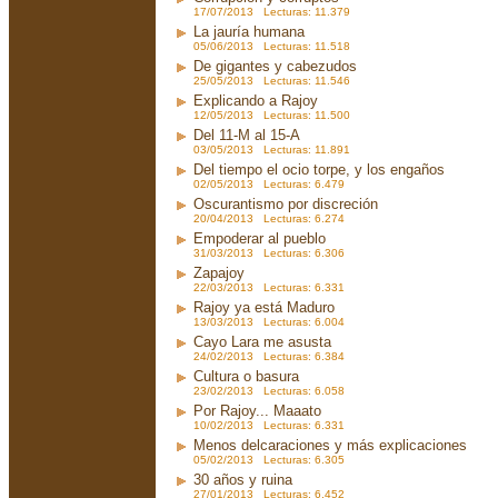
17/07/2013 Lecturas: 11.379
La jauría humana
05/06/2013 Lecturas: 11.518
De gigantes y cabezudos
25/05/2013 Lecturas: 11.546
Explicando a Rajoy
12/05/2013 Lecturas: 11.500
Del 11-M al 15-A
03/05/2013 Lecturas: 11.891
Del tiempo el ocio torpe, y los engaños
02/05/2013 Lecturas: 6.479
Oscurantismo por discreción
20/04/2013 Lecturas: 6.274
Empoderar al pueblo
31/03/2013 Lecturas: 6.306
Zapajoy
22/03/2013 Lecturas: 6.331
Rajoy ya está Maduro
13/03/2013 Lecturas: 6.004
Cayo Lara me asusta
24/02/2013 Lecturas: 6.384
Cultura o basura
23/02/2013 Lecturas: 6.058
Por Rajoy... Maaato
10/02/2013 Lecturas: 6.331
Menos delcaraciones y más explicaciones
05/02/2013 Lecturas: 6.305
30 años y ruina
27/01/2013 Lecturas: 6.452