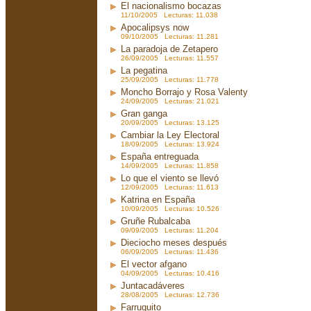
El nacionalismo bocazas
11/10/2005 Lecturas: 11.038
Apocalipsys now
09/10/2005 Lecturas: 11.281
La paradoja de Zetapero
26/09/2005 Lecturas: 11.557
La pegatina
25/09/2005 Lecturas: 11.778
Moncho Borrajo y Rosa Valenty
24/09/2005 Lecturas: 21.021
Gran ganga
20/09/2005 Lecturas: 13.125
Cambiar la Ley Electoral
18/09/2005 Lecturas: 13.924
España entreguada
14/09/2005 Lecturas: 11.858
Lo que el viento se llevó
12/09/2005 Lecturas: 11.613
Katrina en España
10/09/2005 Lecturas: 10.526
Gruñe Rubalcaba
09/09/2005 Lecturas: 11.204
Dieciocho meses después
06/09/2005 Lecturas: 11.436
El vector afgano
04/09/2005 Lecturas: 10.416
Juntacadáveres
28/08/2005 Lecturas: 12.736
Farruquito