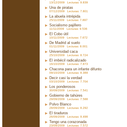
13/12/2009 Lecturas: 9.839
Una de piratas
07/12/2009 Lecturas: 7.801
La abuela intrépida
25/11/2009 Lecturas: 7.897
Socialismo pajillero
11/11/2009 Lecturas: 9.536
El Cobo útil
10/11/2009 Lecturas: 7.672
De Madrid al suelo
01/11/2009 Lecturas: 8.001
Universidad caca
25/10/2009 Lecturas: 8.724
El imbécil radicalizado
16/10/2009 Lecturas: 7.873
Chacona para un infante difunto
09/10/2009 Lecturas: 8.389
Decir casi la verdad
03/10/2009 Lecturas: 7.704
Los ponderosos
30/09/2009 Lecturas: 7.541
Gobierno de tahúres
29/09/2009 Lecturas: 7.588
Polvo Blanco
28/09/2009 Lecturas: 8.292
El tiraduros
26/09/2009 Lecturas: 9.498
Tengo una corazonada
23/09/2009 Lecturas: 7.572