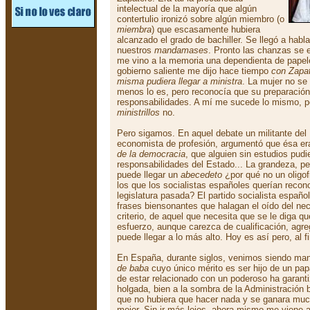
intelectual de la mayoría que algún
contertulio ironizó sobre algún miembro (o
miembra
) que escasamente hubiera
alcanzado el grado de bachiller. Se llegó a habl
nuestros
mandamases
. Pronto las chanzas se 
me vino a la memoria una dependienta de papeler
gobierno saliente me dijo hace tiempo
con Zapat
misma pudiera llegar a ministra
. La mujer no se
menos lo es, pero reconocía que su preparación 
responsabilidades. A mí me sucede lo mismo, p
ministrillos
no.
Pero sigamos. En aquel debate un militante de
economista de profesión, argumentó que ésa e
de la democracia
, que alguien sin estudios pud
responsabilidades del Estado... La grandeza, pen
puede llegar un
abecedeto
¿por qué no un oligo
los que los socialistas españoles querían reco
legislatura pasada? El partido socialista españo
frases biensonantes que halagan el oído del n
criterio, de aquel que necesita que se le diga 
esfuerzo, aunque carezca de cualificación, agr
puede llegar a lo más alto. Hoy es así pero, al f
En España, durante siglos, venimos siendo ma
de baba
cuyo único mérito es ser hijo de un pa
de estar relacionado con un poderoso ha garan
holgada, bien a la sombra de la Administración 
que no hubiera que hacer nada y se ganara mucho
mejor. Sin ir más lejos, ahora mismo me viene a