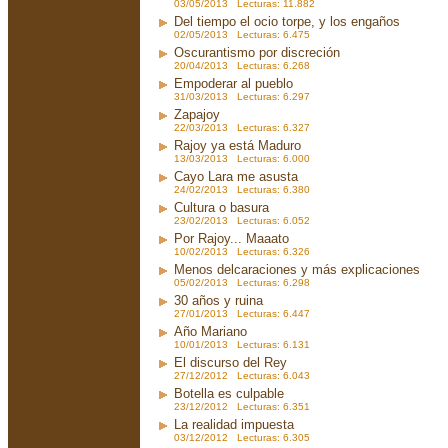
03/05/2013 Lecturas: 11.882
Del tiempo el ocio torpe, y los engaños
02/05/2013 Lecturas: 6.475
Oscurantismo por discreción
20/04/2013 Lecturas: 6.268
Empoderar al pueblo
31/03/2013 Lecturas: 6.297
Zapajoy
22/03/2013 Lecturas: 6.327
Rajoy ya está Maduro
13/03/2013 Lecturas: 6.000
Cayo Lara me asusta
24/02/2013 Lecturas: 6.380
Cultura o basura
23/02/2013 Lecturas: 6.052
Por Rajoy... Maaato
10/02/2013 Lecturas: 6.326
Menos delcaraciones y más explicaciones
05/02/2013 Lecturas: 6.298
30 años y ruina
27/01/2013 Lecturas: 6.447
Año Mariano
10/01/2013 Lecturas: 6.131
El discurso del Rey
27/12/2012 Lecturas: 6.043
Botella es culpable
23/12/2012 Lecturas: 6.351
La realidad impuesta
03/12/2012 Lecturas: 6.305