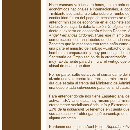
Hace escasas veinticuatro horas, en sintonía 
económicos nacionales e internacionales, el g
–militante socialista- alertaba sobre el rumbo d
continuidad futura del pago de pensiones se refi
anterior ministro de economía en el gabinete so
Carlos Solchaga, le daba la razón.
Si alguien s
decía el experto en economía Alberto Recarte-
Ángel Fernández Ordóñez
. Pues ese mismo día
comunicación dos analfabetos de declarada inso
Zapatero que le atacaban con tanta saña como 
una parte el ministro de Trabajo –Corbacho o, 
hombre sin preparación y muy por debajo del car
Secretaria de Organización de la organización, u
muy rápidamente para disimular el vértigo que
abisal de cuanto se dice.
Por su parte, saltó esta vez el comandante del
alzado una voz contra la atrabiliaria ministra d
día que estaba al frente del Ministerio de Admin
una desorbitada
subvención
para los sindicatos.
Para entender donde nos tiene Zapatero analice
activa –EPA- anunciada hoy mismo por la minis
eternamente socialistas Andalucía y Extremadur
23% de la población
! Si tenemos en cuenta qu
son funcionarios
! obtengan qué porcentaje de su
alguna empresa...
Perdonen que copie a Axel Folie –
Superdetectiv