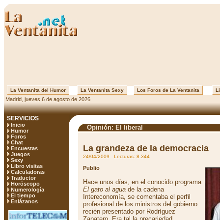
La Ventanita del Humor
La Ventanita Sexy
Los Foros de La Ventanita
Li
Madrid, jueves 6 de agosto de 2026
SERVICIOS
Inicio
Opinión: El liberal
Humor
Foros
Chat
La grandeza de la democracia
Encuestas
Juegos
24/04/2009 Lecturas: 8.344
Sexy
Libro visitas
Publio
Calculadoras
Traductor
Hace unos días, en el conocido programa
Horóscopo
El gato al agua
de la cadena
Numerología
El tiempo
Intereconomía, se comentaba el perfil
Enlázanos
profesional de los ministros del gobierno
recién presentado por Rodríguez
Zapatero. Era tal la precariedad