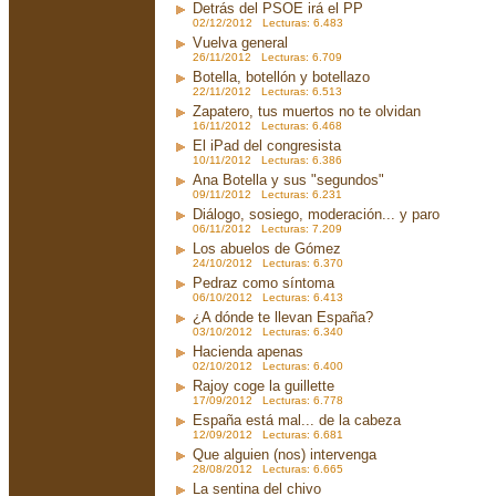
Detrás del PSOE irá el PP
02/12/2012 Lecturas: 6.483
Vuelva general
26/11/2012 Lecturas: 6.709
Botella, botellón y botellazo
22/11/2012 Lecturas: 6.513
Zapatero, tus muertos no te olvidan
16/11/2012 Lecturas: 6.468
El iPad del congresista
10/11/2012 Lecturas: 6.386
Ana Botella y sus "segundos"
09/11/2012 Lecturas: 6.231
Diálogo, sosiego, moderación... y paro
06/11/2012 Lecturas: 7.209
Los abuelos de Gómez
24/10/2012 Lecturas: 6.370
Pedraz como síntoma
06/10/2012 Lecturas: 6.413
¿A dónde te llevan España?
03/10/2012 Lecturas: 6.340
Hacienda apenas
02/10/2012 Lecturas: 6.400
Rajoy coge la guillette
17/09/2012 Lecturas: 6.778
España está mal... de la cabeza
12/09/2012 Lecturas: 6.681
Que alguien (nos) intervenga
28/08/2012 Lecturas: 6.665
La sentina del chivo