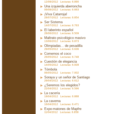
12/08/2012 Lecturas: 6.890
Una izquierda aberroncha
09/08/2012 Lecturas: 6.663
¡Viva Catarroja!
28/07/2012 Lecturas: 6.854
Ser Sistema
14/07/2012 Lecturas: 6.763
El laberinto español
28/06/2012 Lecturas: 6.509
Maltrato psicológico masivo
13/06/2012 Lecturas: 6.873
Olimpiadas... de pesadilla
29/05/2012 Lecturas: 6.636
Comernos el coco
26/05/2012 Lecturas: 6.748
Cuestión de elegancia
14/05/2012 Lecturas: 6.939
Tómbola
06/05/2012 Lecturas: 7.002
Soraya y un señor de Santiago
29/04/2012 Lecturas: 6.612
¿Seremos los elegidos?
22/04/2012 Lecturas: 6.596
La cacería
19/04/2012 Lecturas: 6.888
La caverna
16/04/2012 Lecturas: 6.471
Expo-matones de Mapfre
11/04/2012 Lecturas: 6.858