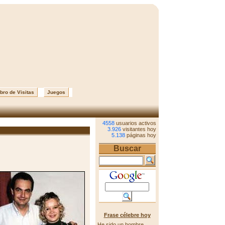
bro de Visitas
Juegos
4558
usuarios activos
3.926
visitantes hoy
5.138
páginas hoy
Buscar
Frase célebre hoy
He sido un hombre