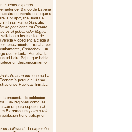
con muchos expertos
obernador del Banco de España
e nuestra economía en lo que a
ere. Por apoyarle, hasta el
cialista de Felipe González,
abe de pensiones en España
-
ése es el gobernador Miguel
 saltaban a los medios de
lvencia y obediencia ciega a
desconocimiento. Tronaba por
popularmente,
Corbachov
- un
go que ostenta. Por otra, la
na tal Leire Pajín, que habla
 produce un desconocimiento
sindicato hermano
, que no ha
e Economía porque el último
istraciones Públicas firmaba
n la encuesta de población
tra. Hay regiones como las
a con un paro superior ¡
al
e en Extremadura ¡
otro tercio
 población tiene trabajo en
e en Holliwood
- la expresión