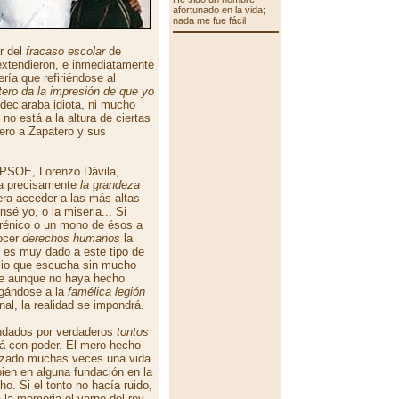
afortunado en la vida;
nada me fue fácil
ar del
fracaso escolar
de
extendieron, e inmediatamente
ía que refiriéndose al
ero da la impresión de que yo
 declaraba idiota, ni mucho
no está a la altura de ciertas
ero a Zapatero y sus
l PSOE, Lorenzo Dávila,
ra precisamente
la grandeza
iera acceder a las más altas
sé yo, o la miseria... Si
frénico o un mono de ésos a
nocer
derechos humanos
la
l es muy dado a este tipo de
ecio que escucha sin mucho
que aunque no haya hecho
egándose a la
famélica legión
inal, la realidad se impondrá.
ndados por verdaderos
tontos
pá con poder. El mero hecho
tizado muchas veces una vida
bien en alguna fundación en la
. Si el tonto no hacía ruido,
 la memoria el yerno del rey