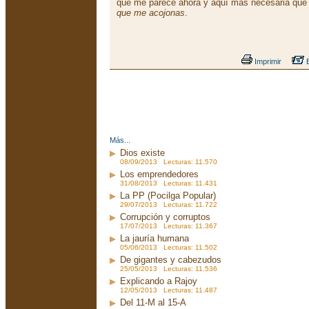
que me parece ahora y aquí más necesaria que
que me acojonas
.
Imprimir
E
Más...
Dios existe
08/09/2013 Lecturas: 11.570
Los emprendedores
31/08/2013 Lecturas: 11.431
La PP (Pocilga Popular)
29/07/2013 Lecturas: 11.722
Corrupción y corruptos
17/07/2013 Lecturas: 11.367
La jauría humana
05/06/2013 Lecturas: 11.502
De gigantes y cabezudos
25/05/2013 Lecturas: 11.536
Explicando a Rajoy
12/05/2013 Lecturas: 11.487
Del 11-M al 15-A