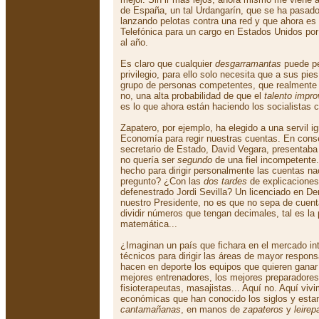
de España, un tal Urdangarín, que se ha pasado
lanzando pelotas contra una red y que ahora es
Telefónica para un cargo en Estados Unidos por 
al año.
Es claro que cualquier
desgarramantas
puede pe
privilegio, para ello solo necesita que a sus pie
grupo de personas competentes, que realmente 
no, una alta probabilidad de que el
talento impr
es lo que ahora están haciendo los socialistas
Zapatero, por ejemplo, ha elegido a una servil ig
Economía para regir nuestras cuentas. En cons
secretario de Estado, David Vegara, presentaba 
no quería ser
segundo
de una fiel incompetente.
hecho para dirigir personalmente las cuentas 
pregunto? ¿Con las
dos tardes
de explicaciones 
defenestrado Jordi Sevilla? Un licenciado en 
nuestro Presidente, no es que no sepa de cuen
dividir números que tengan decimales, tal es la
matemática...
¿Imaginan un país que fichara en el mercado int
técnicos para dirigir las áreas de mayor respon
hacen en deporte los equipos que quieren gana
mejores entrenadores, los mejores preparadores
fisioterapeutas, masajistas... Aquí no. Aquí viv
económicas que han conocido los siglos y est
cantamañanas
, en manos de
zapateros
y
leirep