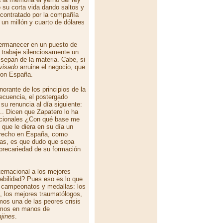
 su corta vida dando saltos y
 contratado por la compañía
un millón y cuarto de dólares
rmanecer en un puesto de
s trabaje silenciosamente un
sepan de la materia. Cabe, si
ovisado
arruine el negocio, que
 con España.
norante de los principios de la
ecuencia, el postergado
su renuncia al día siguiente:
.. Dicen que Zapatero lo ha
nacionales ¿Con qué base me
que le diera en su día un
Derecho en España, como
tas, es que dudo que sepa
 precariedad de su formación
ernacional a los mejores
sabilidad? Pues eso es lo que
r campeonatos y medallas: los
, los mejores traumatólogos,
imos una de las peores crisis
amos en manos de
ajines
.