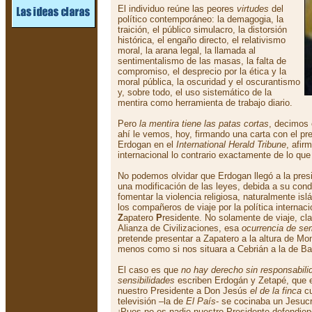
El individuo reúne las peores
virtudes
del
político contemporáneo: la demagogia, la
traición, el público simulacro, la distorsión
histórica, el engaño directo, el relativismo
moral, la arana legal, la llamada al
sentimentalismo de las masas, la falta de
compromiso, el desprecio por la ética y la
moral pública, la oscuridad y el oscurantismo
y, sobre todo, el uso sistemático de la
mentira como herramienta de trabajo diario.
Pero
la mentira tiene las patas cortas
, decimos
ahí le vemos, hoy, firmando una carta con el pr
Erdogan en el
International Herald Tribune
, afir
internacional lo contrario exactamente de lo qu
No podemos olvidar que Erdogan llegó a la pres
una modificación de las leyes, debida a su cond
fomentar la violencia religiosa, naturalmente i
los compañeros de viaje por la política internac
Z
apatero
P
residente. No solamente de viaje, cl
Alianza de Civilizaciones, esa
ocurrencia de se
pretende presentar a Zapatero a la altura de M
menos como si nos situara a Cebrián a la de Bal
El caso es que
no hay derecho sin responsabilid
sensibilidades
escriben Erdogán y Zetapé, que e
nuestro Presidente a Don Jesús
el de la finca
cu
televisión –la de
El País
- se cocinaba un Jesucr
¡Pues no es nadie nuestro Presidente defendien