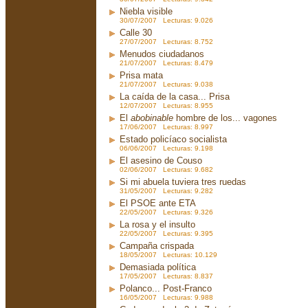
Niebla visible
30/07/2007 Lecturas: 9.026
Calle 30
27/07/2007 Lecturas: 8.752
Menudos ciudadanos
21/07/2007 Lecturas: 8.479
Prisa mata
21/07/2007 Lecturas: 9.038
La caída de la casa... Prisa
12/07/2007 Lecturas: 8.955
El
abobinable
hombre de los... vagones
17/06/2007 Lecturas: 8.997
Estado policíaco socialista
06/06/2007 Lecturas: 9.198
El asesino de Couso
02/06/2007 Lecturas: 9.682
Si mi abuela tuviera tres ruedas
31/05/2007 Lecturas: 9.282
El PSOE ante ETA
22/05/2007 Lecturas: 9.326
La rosa y el insulto
22/05/2007 Lecturas: 9.395
Campaña crispada
18/05/2007 Lecturas: 10.129
Demasiada política
17/05/2007 Lecturas: 8.837
Polanco... Post-Franco
16/05/2007 Lecturas: 9.988