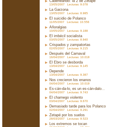
Cadeneando: la 2 de Zetapé
13/05/2007 Lecturas: 9.078
La Garzona
13/05/2007 Lecturas: 8.985
El suicidio de Polanco
11/05/2007 Lecturas: 10.556
Añoralgias
10/05/2007 Lecturas: 9.188
El imbécil socialista
03/05/2007 Lecturas: 8.940
Crispados y zampatortas
02/05/2007 Lecturas: 9.215
Después del Carnaval
16/04/2007 Lecturas: 10.018
El Ebro se desborda
13/04/2007 Lecturas: 9.145
Depende
13/04/2007 Lecturas: 9.387
Nos crecieron los enanos
04/04/2007 Lecturas: 10.019
Es-cán-da-lo, es un es-cán-dalo...
04/04/2007 Lecturas: 9.743
El charnego violento
03/04/2007 Lecturas: 9.670
Demasiado tarde para los Polanco
02/04/2007 Lecturas: 9.291
Zetapé por los suelos
28/03/2007 Lecturas: 9.523
Los extremos se tocan