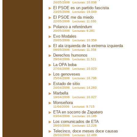
24/05/2006 Lecturas: 10.038
El PSOE es un partido fascista
23/05/2006 Lecturas: 19.049
El PSOE me da miedo
22/05/2006 Lecturas: 11.030
Polanco a referéndum
20/05/2006 Lecturas: 9.281
Evo Modales
20/05/2006 Lecturas: 10.359
El ala izquierda de la extrema izquierda
08/05/2006 Lecturas: 11.358
Derechos humonos
29/04/2006 Lecturas: 11.521
La OPA boba
27/04/2006 Lecturas: 10.023
Los genoveses
25/04/2006 Lecturas: 16.796
Estado de sitio
24/04/2006 Lecturas: 14.283
Marbella
19/04/2006 Lecturas: 10.027
Monseñora
11/04/2006 Lecturas: 9.715
ETA en socorro de Zapatero
03/04/2006 Lecturas: 10.185
Los comunicados de ETA
28/03/2006 Lecturas: 12.228
Telecinco, doce meses doce causas
28/03/2006 Lecturas: 12.489