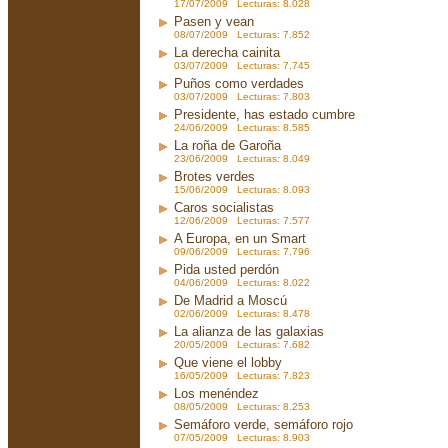
17/07/2009 Lecturas: 8.028
Pasen y vean
08/07/2009 Lecturas: 7.852
La derecha cainita
03/07/2009 Lecturas: 7.745
Puños como verdades
03/07/2009 Lecturas: 7.803
Presidente, has estado cumbre
24/06/2009 Lecturas: 8.585
La roña de Garoña
23/06/2009 Lecturas: 8.049
Brotes verdes
15/06/2009 Lecturas: 8.093
Caros socialistas
12/06/2009 Lecturas: 7.577
A Europa, en un Smart
09/06/2009 Lecturas: 7.796
Pida usted perdón
04/06/2009 Lecturas: 8.022
De Madrid a Moscú
02/06/2009 Lecturas: 8.478
La alianza de las galaxias
20/05/2009 Lecturas: 7.682
Que viene el lobby
16/05/2009 Lecturas: 7.823
Los menéndez
08/05/2009 Lecturas: 8.253
Semáforo verde, semáforo rojo
07/05/2009 Lecturas: 8.903