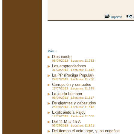
Imprimir
E
Más...
Dios existe
08/09/2013 Lecturas: 11.582
Los emprendedores
31/08/2013 Lecturas: 11.442
La PP (Pocilga Popular)
29/07/2013 Lecturas: 11.730
Corrupción y corruptos
17/07/2013 Lecturas: 11.378
La jauría humana
05/06/2013 Lecturas: 11.517
De gigantes y cabezudos
25/05/2013 Lecturas: 11.546
Explicando a Rajoy
12/05/2013 Lecturas: 11.500
Del 11-M al 15-A
03/05/2013 Lecturas: 11.891
Del tiempo el ocio torpe, y los engaños