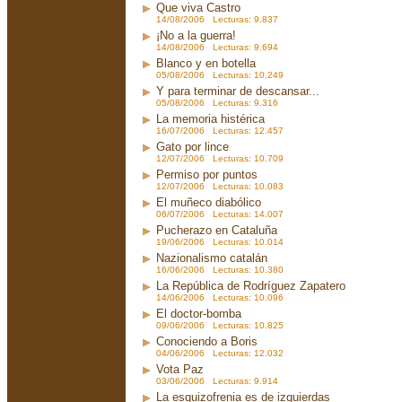
Que viva Castro
14/08/2006 Lecturas: 9.837
¡No a la guerra!
14/08/2006 Lecturas: 9.694
Blanco y en botella
05/08/2006 Lecturas: 10.249
Y para terminar de descansar...
05/08/2006 Lecturas: 9.316
La memoria histérica
16/07/2006 Lecturas: 12.457
Gato por lince
12/07/2006 Lecturas: 10.709
Permiso por puntos
12/07/2006 Lecturas: 10.083
El muñeco diabólico
06/07/2006 Lecturas: 14.007
Pucherazo en Cataluña
19/06/2006 Lecturas: 10.014
Nazionalismo catalán
16/06/2006 Lecturas: 10.380
La República de Rodríguez Zapatero
14/06/2006 Lecturas: 10.096
El doctor-bomba
09/06/2006 Lecturas: 10.825
Conociendo a Boris
04/06/2006 Lecturas: 12.032
Vota Paz
03/06/2006 Lecturas: 9.914
La esquizofrenia es de izquierdas