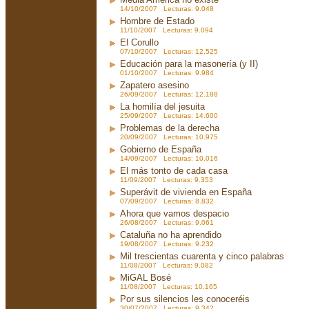
14/10/2007 Lecturas: 9.048
Hombre de Estado
11/10/2007 Lecturas: 9.094
El Corullo
07/10/2007 Lecturas: 12.525
Educación para la masonería (y II)
01/10/2007 Lecturas: 9.984
Zapatero asesino
26/09/2007 Lecturas: 12.188
La homilía del jesuita
25/09/2007 Lecturas: 14.600
Problemas de la derecha
20/09/2007 Lecturas: 10.975
Gobierno de España
14/09/2007 Lecturas: 10.016
El más tonto de cada casa
11/09/2007 Lecturas: 9.353
Superávit de vivienda en España
07/09/2007 Lecturas: 8.832
Ahora que vamos despacio
26/08/2007 Lecturas: 9.061
Cataluña no ha aprendido
19/08/2007 Lecturas: 9.232
Mil trescientas cuarenta y cinco palabras
11/08/2007 Lecturas: 9.082
MiGAL Bosé
11/08/2007 Lecturas: 10.165
Por sus silencios les conoceréis
30/07/2007 Lecturas: 9.342