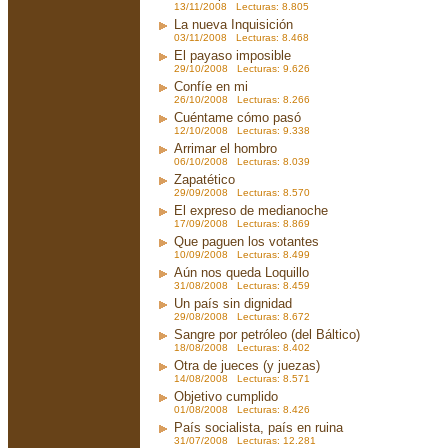
13/11/2008 Lecturas: 8.805
La nueva Inquisición
03/11/2008 Lecturas: 8.468
El payaso imposible
29/10/2008 Lecturas: 9.626
Confíe en mi
26/10/2008 Lecturas: 8.266
Cuéntame cómo pasó
12/10/2008 Lecturas: 9.338
Arrimar el hombro
06/10/2008 Lecturas: 8.039
Zapatético
29/09/2008 Lecturas: 8.570
El expreso de medianoche
17/09/2008 Lecturas: 8.869
Que paguen los votantes
10/09/2008 Lecturas: 8.499
Aún nos queda Loquillo
31/08/2008 Lecturas: 8.459
Un país sin dignidad
29/08/2008 Lecturas: 8.672
Sangre por petróleo (del Báltico)
18/08/2008 Lecturas: 8.402
Otra de jueces (y juezas)
14/08/2008 Lecturas: 8.571
Objetivo cumplido
01/08/2008 Lecturas: 8.426
País socialista, país en ruina
31/07/2008 Lecturas: 12.281