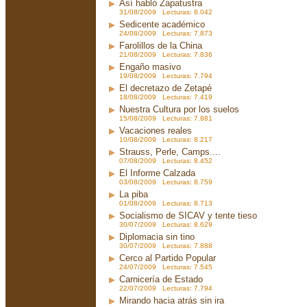
Así habló Zapatustra
31/08/2009 Lecturas: 8.042
Sedicente académico
24/08/2009 Lecturas: 7.873
Farolillos de la China
21/08/2009 Lecturas: 7.836
Engaño masivo
19/08/2009 Lecturas: 7.794
El decretazo de Zetapé
18/08/2009 Lecturas: 7.419
Nuestra Cultura por los suelos
15/08/2009 Lecturas: 7.881
Vacaciones reales
10/08/2009 Lecturas: 8.217
Strauss, Perle, Camps....
07/08/2009 Lecturas: 8.452
El Informe Calzada
03/08/2009 Lecturas: 8.759
La piba
01/08/2009 Lecturas: 8.713
Socialismo de SICAV y tente tieso
30/07/2009 Lecturas: 8.629
Diplomacia sin tino
30/07/2009 Lecturas: 7.888
Cerco al Partido Popular
24/07/2009 Lecturas: 7.545
Carnicería de Estado
22/07/2009 Lecturas: 7.794
Mirando hacia atrás sin ira