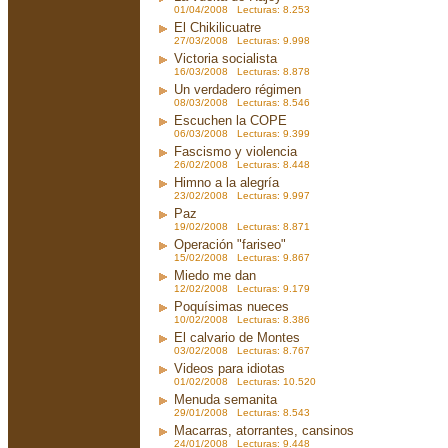
01/04/2008 Lecturas: 8.253
El Chikilicuatre
27/03/2008 Lecturas: 9.998
Victoria socialista
16/03/2008 Lecturas: 8.878
Un verdadero régimen
08/03/2008 Lecturas: 8.546
Escuchen la COPE
06/03/2008 Lecturas: 9.399
Fascismo y violencia
26/02/2008 Lecturas: 8.448
Himno a la alegría
23/02/2008 Lecturas: 9.997
Paz
19/02/2008 Lecturas: 8.871
Operación "fariseo"
15/02/2008 Lecturas: 9.867
Miedo me dan
12/02/2008 Lecturas: 9.179
Poquísimas nueces
10/02/2008 Lecturas: 8.386
El calvario de Montes
03/02/2008 Lecturas: 8.767
Videos para idiotas
01/02/2008 Lecturas: 10.520
Menuda semanita
29/01/2008 Lecturas: 8.543
Macarras, atorrantes, cansinos
24/01/2008 Lecturas: 9.448