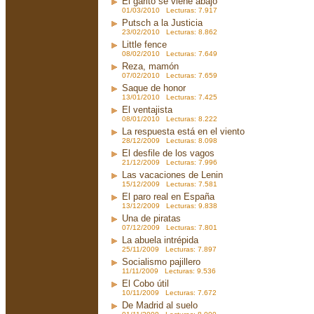
El garito se viene abajo
01/03/2010 Lecturas: 7.917
Putsch a la Justicia
23/02/2010 Lecturas: 8.862
Little fence
08/02/2010 Lecturas: 7.649
Reza, mamón
07/02/2010 Lecturas: 7.659
Saque de honor
13/01/2010 Lecturas: 7.425
El ventajista
08/01/2010 Lecturas: 8.222
La respuesta está en el viento
28/12/2009 Lecturas: 8.098
El desfile de los vagos
21/12/2009 Lecturas: 7.996
Las vacaciones de Lenin
15/12/2009 Lecturas: 7.581
El paro real en España
13/12/2009 Lecturas: 9.838
Una de piratas
07/12/2009 Lecturas: 7.801
La abuela intrépida
25/11/2009 Lecturas: 7.897
Socialismo pajillero
11/11/2009 Lecturas: 9.536
El Cobo útil
10/11/2009 Lecturas: 7.672
De Madrid al suelo