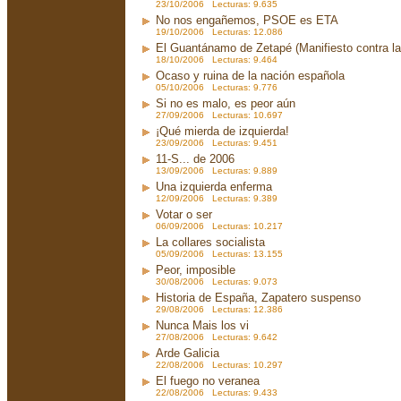
23/10/2006 Lecturas: 9.635
No nos engañemos, PSOE es ETA
19/10/2006 Lecturas: 12.086
El Guantánamo de Zetapé (Manifiesto contra la 
18/10/2006 Lecturas: 9.464
Ocaso y ruina de la nación española
05/10/2006 Lecturas: 9.776
Si no es malo, es peor aún
27/09/2006 Lecturas: 10.697
¡Qué mierda de izquierda!
23/09/2006 Lecturas: 9.451
11-S... de 2006
13/09/2006 Lecturas: 9.889
Una izquierda enferma
12/09/2006 Lecturas: 9.389
Votar o ser
06/09/2006 Lecturas: 10.217
La collares socialista
05/09/2006 Lecturas: 13.155
Peor, imposible
30/08/2006 Lecturas: 9.073
Historia de España, Zapatero suspenso
29/08/2006 Lecturas: 12.386
Nunca Mais los vi
27/08/2006 Lecturas: 9.642
Arde Galicia
22/08/2006 Lecturas: 10.297
El fuego no veranea
22/08/2006 Lecturas: 9.433