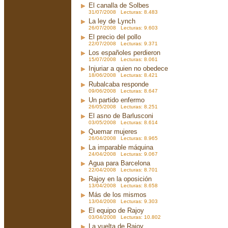
El canalla de Solbes
31/07/2008 Lecturas: 8.483
La ley de Lynch
26/07/2008 Lecturas: 9.603
El precio del pollo
22/07/2008 Lecturas: 9.371
Los españoles perdieron
15/07/2008 Lecturas: 8.061
Injuriar a quien no obedece
18/06/2008 Lecturas: 8.421
Rubalcaba responde
09/06/2008 Lecturas: 8.647
Un partido enfermo
26/05/2008 Lecturas: 8.251
El asno de Barlusconi
03/05/2008 Lecturas: 8.614
Quemar mujeres
26/04/2008 Lecturas: 8.965
La imparable máquina
24/04/2008 Lecturas: 9.067
Agua para Barcelona
22/04/2008 Lecturas: 8.701
Rajoy en la oposición
13/04/2008 Lecturas: 8.658
Más de los mismos
13/04/2008 Lecturas: 9.303
El equipo de Rajoy
03/04/2008 Lecturas: 10.802
La vuelta de Rajoy