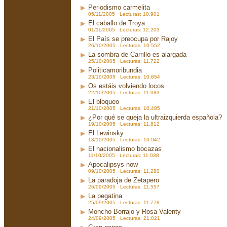
Periodismo carmelita
05/11/2005 Lecturas: 10.901
El caballo de Troya
01/11/2005 Lecturas: 12.203
El País se preocupa por Rajoy
26/10/2005 Lecturas: 10.552
La sombra de Carrillo es alargada
25/10/2005 Lecturas: 11.722
Politicamoribundia
23/10/2005 Lecturas: 10.654
Os estáis volviendo locos
22/10/2005 Lecturas: 11.083
El bloqueo
21/10/2005 Lecturas: 10.485
¿Por qué se queja la ultraizquierda española?
19/10/2005 Lecturas: 11.812
El Lewinsky
13/10/2005 Lecturas: 10.942
El nacionalismo bocazas
11/10/2005 Lecturas: 11.038
Apocalipsys now
09/10/2005 Lecturas: 11.280
La paradoja de Zetapero
26/09/2005 Lecturas: 11.557
La pegatina
25/09/2005 Lecturas: 11.778
Moncho Borrajo y Rosa Valenty
24/09/2005 Lecturas: 21.021