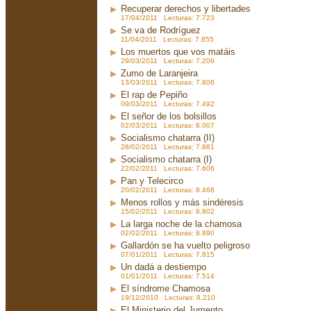
Recuperar derechos y libertades
17/04/2011 Lecturas: 7.723
Se va de Rodríguez
11/04/2011 Lecturas: 7.855
Los muertos que vos matáis
29/03/2011 Lecturas: 7.209
Zumo de Laranjeira
13/03/2011 Lecturas: 7.806
El rap de Pepiño
09/03/2011 Lecturas: 7.492
El señor de los bolsillos
02/03/2011 Lecturas: 8.007
Socialismo chatarra (II)
28/02/2011 Lecturas: 7.881
Socialismo chatarra (I)
22/02/2011 Lecturas: 7.606
Pan y Telecirco
20/02/2011 Lecturas: 8.468
Menos rollos y más sindéresis
15/02/2011 Lecturas: 8.802
La larga noche de la chamosa
02/02/2011 Lecturas: 8.890
Gallardón se ha vuelto peligroso
07/01/2011 Lecturas: 7.815
Un dadá a destiempo
01/01/2011 Lecturas: 7.514
El síndrome Chamosa
19/12/2010 Lecturas: 8.210
El Ministerio del Jumento