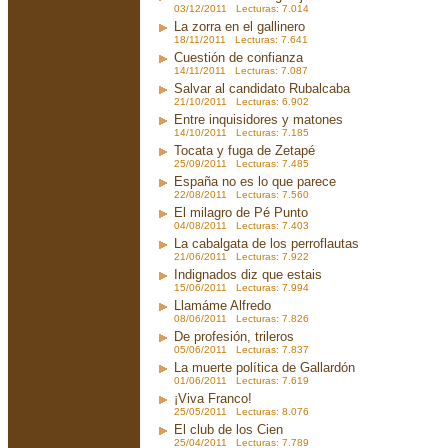
03/12/2011 Lecturas: 7.014
La zorra en el gallinero
18/11/2011 Lecturas: 7.641
Cuestión de confianza
14/11/2011 Lecturas: 7.087
Salvar al candidato Rubalcaba
21/10/2011 Lecturas: 6.902
Entre inquisidores y matones
14/10/2011 Lecturas: 7.185
Tocata y fuga de Zetapé
25/09/2011 Lecturas: 7.485
España no es lo que parece
22/08/2011 Lecturas: 7.560
El milagro de Pé Punto
04/08/2011 Lecturas: 7.403
La cabalgata de los perroflautas
21/06/2011 Lecturas: 7.922
Indignados diz que estais
15/06/2011 Lecturas: 7.994
Llamáme Alfredo
08/06/2011 Lecturas: 7.826
De profesión, trileros
05/06/2011 Lecturas: 7.837
La muerte política de Gallardón
01/06/2011 Lecturas: 7.619
¡Viva Franco!
25/05/2011 Lecturas: 8.076
El club de los Cien
25/04/2011 Lecturas: 7.789