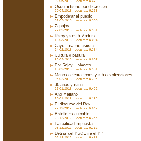
02/05/2013 Lecturas: 6.479
Oscurantismo por discreción
20/04/2013 Lecturas: 6.273
Empoderar al pueblo
31/03/2013 Lecturas: 6.306
Zapajoy
22/03/2013 Lecturas: 6.331
Rajoy ya está Maduro
13/03/2013 Lecturas: 6.004
Cayo Lara me asusta
24/02/2013 Lecturas: 6.384
Cultura o basura
23/02/2013 Lecturas: 6.057
Por Rajoy... Maaato
10/02/2013 Lecturas: 6.331
Menos delcaraciones y más explicaciones
05/02/2013 Lecturas: 6.305
30 años y ruina
27/01/2013 Lecturas: 6.452
Año Mariano
10/01/2013 Lecturas: 6.135
El discurso del Rey
27/12/2012 Lecturas: 6.049
Botella es culpable
23/12/2012 Lecturas: 6.356
La realidad impuesta
03/12/2012 Lecturas: 6.312
Detrás del PSOE irá el PP
02/12/2012 Lecturas: 6.488