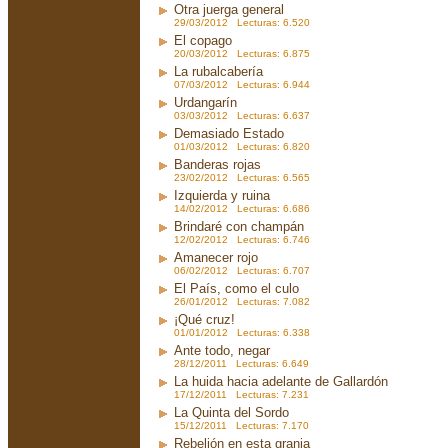
Otra juerga general
29/03/2012 Lecturas: 6.520
El copago
20/03/2012 Lecturas: 6.875
La rubalcabería
07/03/2012 Lecturas: 6.944
Urdangarín
03/03/2012 Lecturas: 6.637
Demasiado Estado
01/03/2012 Lecturas: 6.820
Banderas rojas
23/02/2012 Lecturas: 6.565
Izquierda y ruina
14/02/2012 Lecturas: 6.686
Brindaré con champán
12/02/2012 Lecturas: 6.746
Amanecer rojo
06/02/2012 Lecturas: 6.707
El País, como el culo
26/01/2012 Lecturas: 7.082
¡Qué cruz!
01/01/2012 Lecturas: 6.338
Ante todo, negar
28/12/2011 Lecturas: 6.649
La huida hacia adelante de Gallardón
17/12/2011 Lecturas: 7.231
La Quinta del Sordo
15/12/2011 Lecturas: 7.170
Rebelión en esta granja