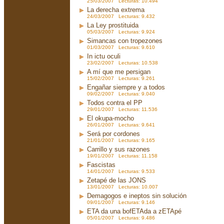
25/03/2007 Lecturas: 10.494
La derecha extrema
24/03/2007 Lecturas: 9.432
La Ley prostituida
05/03/2007 Lecturas: 9.924
Simancas con tropezones
01/03/2007 Lecturas: 9.610
In ictu oculi
23/02/2007 Lecturas: 10.538
A mí que me persigan
15/02/2007 Lecturas: 9.261
Engañar siempre y a todos
09/02/2007 Lecturas: 9.040
Todos contra el PP
29/01/2007 Lecturas: 11.536
El okupa-mocho
26/01/2007 Lecturas: 9.641
Será por cordones
21/01/2007 Lecturas: 9.165
Carrillo y sus razones
19/01/2007 Lecturas: 11.158
Fascistas
14/01/2007 Lecturas: 9.533
Zetapé de las JONS
13/01/2007 Lecturas: 10.007
Demagogos e ineptos sin solución
09/01/2007 Lecturas: 9.146
ETA da una bofETAda a zETApé
05/01/2007 Lecturas: 9.486