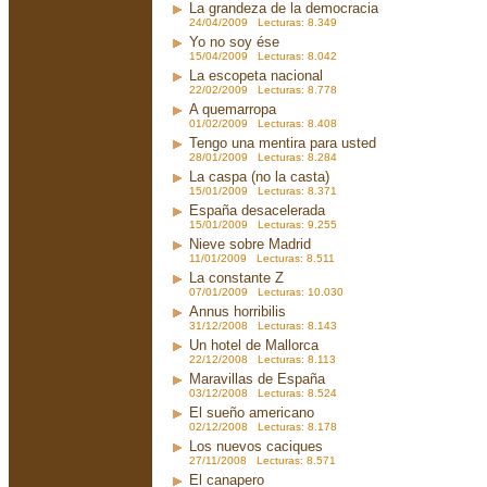
La grandeza de la democracia
24/04/2009 Lecturas: 8.349
Yo no soy ése
15/04/2009 Lecturas: 8.042
La escopeta nacional
22/02/2009 Lecturas: 8.778
A quemarropa
01/02/2009 Lecturas: 8.408
Tengo una mentira para usted
28/01/2009 Lecturas: 8.284
La caspa (no la casta)
15/01/2009 Lecturas: 8.371
España desacelerada
15/01/2009 Lecturas: 9.255
Nieve sobre Madrid
11/01/2009 Lecturas: 8.511
La constante Z
07/01/2009 Lecturas: 10.030
Annus horribilis
31/12/2008 Lecturas: 8.143
Un hotel de Mallorca
22/12/2008 Lecturas: 8.113
Maravillas de España
03/12/2008 Lecturas: 8.524
El sueño americano
02/12/2008 Lecturas: 8.178
Los nuevos caciques
27/11/2008 Lecturas: 8.571
El canapero