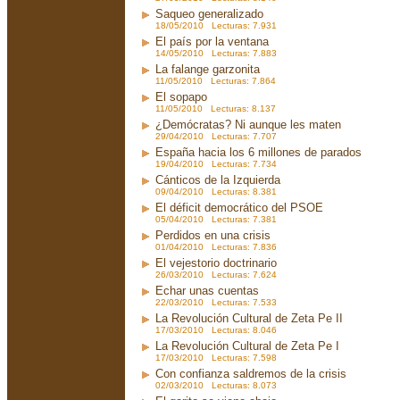
Saqueo generalizado
18/05/2010 Lecturas: 7.931
El país por la ventana
14/05/2010 Lecturas: 7.883
La falange garzonita
11/05/2010 Lecturas: 7.864
El sopapo
11/05/2010 Lecturas: 8.137
¿Demócratas? Ni aunque les maten
29/04/2010 Lecturas: 7.707
España hacia los 6 millones de parados
19/04/2010 Lecturas: 7.734
Cánticos de la Izquierda
09/04/2010 Lecturas: 8.381
El déficit democrático del PSOE
05/04/2010 Lecturas: 7.381
Perdidos en una crisis
01/04/2010 Lecturas: 7.836
El vejestorio doctrinario
26/03/2010 Lecturas: 7.624
Echar unas cuentas
22/03/2010 Lecturas: 7.533
La Revolución Cultural de Zeta Pe II
17/03/2010 Lecturas: 8.046
La Revolución Cultural de Zeta Pe I
17/03/2010 Lecturas: 7.598
Con confianza saldremos de la crisis
02/03/2010 Lecturas: 8.073