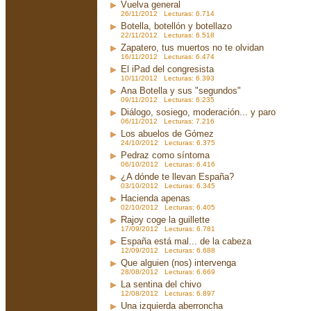
Vuelva general
26/11/2012 Lecturas: 6.714
Botella, botellón y botellazo
22/11/2012 Lecturas: 6.518
Zapatero, tus muertos no te olvidan
16/11/2012 Lecturas: 6.474
El iPad del congresista
10/11/2012 Lecturas: 6.393
Ana Botella y sus "segundos"
09/11/2012 Lecturas: 6.235
Diálogo, sosiego, moderación... y paro
06/11/2012 Lecturas: 7.216
Los abuelos de Gómez
24/10/2012 Lecturas: 6.375
Pedraz como síntoma
06/10/2012 Lecturas: 6.416
¿A dónde te llevan España?
03/10/2012 Lecturas: 6.345
Hacienda apenas
02/10/2012 Lecturas: 6.405
Rajoy coge la guillette
17/09/2012 Lecturas: 6.781
España está mal... de la cabeza
12/09/2012 Lecturas: 6.688
Que alguien (nos) intervenga
28/08/2012 Lecturas: 6.669
La sentina del chivo
12/08/2012 Lecturas: 6.897
Una izquierda aberroncha