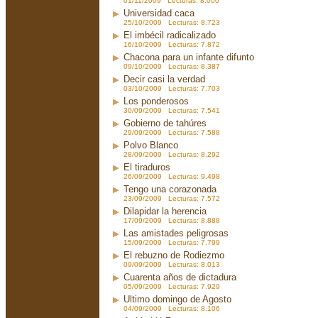
01/11/2009 Lecturas: 8.000
Universidad caca
25/10/2009 Lecturas: 8.723
El imbécil radicalizado
16/10/2009 Lecturas: 7.872
Chacona para un infante difunto
09/10/2009 Lecturas: 8.387
Decir casi la verdad
03/10/2009 Lecturas: 7.703
Los ponderosos
30/09/2009 Lecturas: 7.541
Gobierno de tahúres
29/09/2009 Lecturas: 7.588
Polvo Blanco
28/09/2009 Lecturas: 8.292
El tiraduros
26/09/2009 Lecturas: 9.498
Tengo una corazonada
23/09/2009 Lecturas: 7.572
Dilapidar la herencia
17/09/2009 Lecturas: 8.888
Las amistades peligrosas
15/09/2009 Lecturas: 7.799
El rebuzno de Rodiezmo
09/09/2009 Lecturas: 8.013
Cuarenta años de dictadura
05/09/2009 Lecturas: 7.929
Ultimo domingo de Agosto
04/09/2009 Lecturas: 8.106