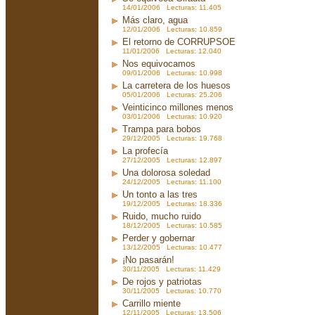
14/01/2006 Lecturas: 11.405
Más claro, agua
12/01/2006 Lecturas: 10.859
El retorno de CORRUPSOE
11/01/2006 Lecturas: 12.040
Nos equivocamos
09/01/2006 Lecturas: 10.998
La carretera de los huesos
05/01/2006 Lecturas: 25.206
Veinticinco millones menos
03/01/2006 Lecturas: 10.920
Trampa para bobos
29/12/2005 Lecturas: 19.768
La profecía
27/12/2005 Lecturas: 12.897
Una dolorosa soledad
24/12/2005 Lecturas: 11.100
Un tonto a las tres
19/12/2005 Lecturas: 18.336
Ruido, mucho ruido
18/12/2005 Lecturas: 10.585
Perder y gobernar
13/12/2005 Lecturas: 10.477
¡No pasarán!
30/11/2005 Lecturas: 11.429
De rojos y patriotas
30/11/2005 Lecturas: 10.770
Carrillo miente
12/11/2005 Lecturas: 13.506