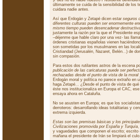
últimamente se cuida de la sensibilidad de los 
cuidara nadie antes.
Así que Erdogán y Zetapé dicen estar
seguros d
diferentes culturas pueden ser enormemente en
mismo tiempo pueden desencadenar destructiva
justamente la razón por la que el Presidente es
–déjenme que hable claro por una vez- las llam
órdenes cristianas españolas vienen haciéndono
son sometidas por los musulmanes en las locali
Cristiandad (Jerusalén, Nazaret, Belén...) de d
sin compasión.
Para estos dos rutilantes astros de la escena po
publicación de las caricaturas puede ser perfec
rechazadas desde el punto de vista de la moral y
Erdogán moral y política no parece extraño en u
haga Zetapé... ¿Desde el punto de vista de qué
éste nos institucionaliza en Europa el CAC, es
ensaya ahora en Cataluña.
No se asusten en Europa; es que los socialist
derroteros: desarrollando ideas totalitarias y ce
extrema izquierda.
Estas son las premisas básicas y los principale
Civilizaciones promovida por España y Turquía
,
y vaguedades que componen el escrito; escrito
mañana el presidente de Irán se limpiará el culo