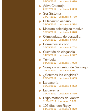
09/08/2012 Lecturas: 6.670
¡Viva Catarroja!
28/07/2012 Lecturas: 6.860
Ser Sistema
14/07/2012 Lecturas: 6.770
El laberinto español
28/06/2012 Lecturas: 6.514
Maltrato psicológico masivo
13/06/2012 Lecturas: 6.878
Olimpiadas... de pesadilla
29/05/2012 Lecturas: 6.643
Comernos el coco
26/05/2012 Lecturas: 6.754
Cuestión de elegancia
14/05/2012 Lecturas: 6.947
Tómbola
06/05/2012 Lecturas: 7.008
Soraya y un señor de Santiago
29/04/2012 Lecturas: 6.617
¿Seremos los elegidos?
22/04/2012 Lecturas: 6.603
La cacería
19/04/2012 Lecturas: 6.892
La caverna
16/04/2012 Lecturas: 6.476
Expo-matones de Mapfre
11/04/2012 Lecturas: 6.862
102 días con Rajoy
04/04/2012 Lecturas: 6.879