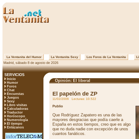
La Ventanita del Humor
La Ventanita Sexy
Los Foros de La Ventanita
Li
Madrid, sábado 8 de agosto de 2026
SERVICIOS
Inicio
Opinión: El liberal
Humor
Foros
Chat
El papelón de ZP
Encuestas
Juegos
11/02/2006 Lecturas: 10.522
Sexy
Libro visitas
Publio
Calculadoras
Traductor
Que Rodríguez Zapatero es una de las
Horóscopo
mayores desgracias que podía caerle a
Numerología
El tiempo
España en estos tiempos, creo que es algo
Enlázanos
que no duda nadie con excepción de unos
cuantos fanáticos.