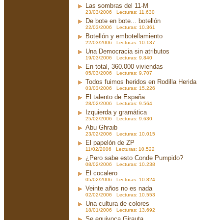
Las sombras del 11-M
23/03/2006 Lecturas: 11.630
De bote en bote... botellón
22/03/2006 Lecturas: 10.361
Botellón y embotellamiento
22/03/2006 Lecturas: 10.137
Una Democracia sin atributos
19/03/2006 Lecturas: 9.840
En total, 360.000 viviendas
05/03/2006 Lecturas: 9.707
Todos fuimos heridos en Rodilla Herida
03/03/2006 Lecturas: 15.226
El talento de España
28/02/2006 Lecturas: 9.564
Izquierda y gramática
25/02/2006 Lecturas: 9.630
Abu Ghraib
23/02/2006 Lecturas: 10.015
El papelón de ZP
11/02/2006 Lecturas: 10.522
¿Pero sabe esto Conde Pumpido?
08/02/2006 Lecturas: 10.238
El cocalero
05/02/2006 Lecturas: 10.824
Veinte años no es nada
02/02/2006 Lecturas: 10.553
Una cultura de colores
18/01/2006 Lecturas: 13.692
Se equivoca Girauta