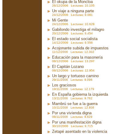
El okupa de la Moncloa
26/12/2006 Lecturas: 10.105
Un viaje a ninguna parte
24/12/2006 Lecturas: 9.081
Mi Gente
24/12/2006 Lecturas: 10.628
Gabilondo investiga el milagro
20/12/2006 Lecturas: 9.454
El estado social socialista
14/12/2006 Lecturas: 9.556
Acojonante subida de impuestos
11/12/2006 Lecturas: 12.302
Educación para la masonería
08/12/2006 Lecturas: 13.297
El Capitán Lozano
08/12/2006 Lecturas: 12.954
Un largo y tortuoso camino
29/11/2006 Lecturas: 9.096
Los graciosos
19/11/2006 Lecturas: 12.179
En España gobierna la izquierda
13/11/2006 Lecturas: 9.762
Mambrú se fue a la guerra
10/11/2006 Lecturas: 12.806
Por una vivienda digna
08/11/2006 Lecturas: 9.629
Por una manifestación digna
30/10/2006 Lecturas: 9.715
Zetapé asentado en la violencia