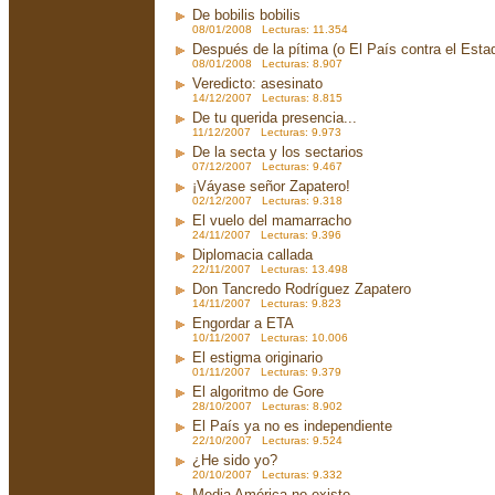
De bobilis bobilis
08/01/2008 Lecturas: 11.354
Después de la pítima (o El País contra el Est
08/01/2008 Lecturas: 8.907
Veredicto: asesinato
14/12/2007 Lecturas: 8.815
De tu querida presencia...
11/12/2007 Lecturas: 9.973
De la secta y los sectarios
07/12/2007 Lecturas: 9.467
¡Váyase señor Zapatero!
02/12/2007 Lecturas: 9.318
El vuelo del mamarracho
24/11/2007 Lecturas: 9.396
Diplomacia callada
22/11/2007 Lecturas: 13.498
Don Tancredo Rodríguez Zapatero
14/11/2007 Lecturas: 9.823
Engordar a ETA
10/11/2007 Lecturas: 10.006
El estigma originario
01/11/2007 Lecturas: 9.379
El algoritmo de Gore
28/10/2007 Lecturas: 8.902
El País ya no es independiente
22/10/2007 Lecturas: 9.524
¿He sido yo?
20/10/2007 Lecturas: 9.332
Media América no existe