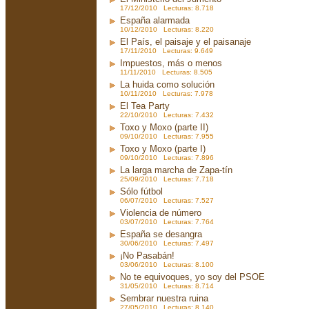
17/12/2010 Lecturas: 8.718
España alarmada
10/12/2010 Lecturas: 8.220
El País, el paisaje y el paisanaje
17/11/2010 Lecturas: 9.649
Impuestos, más o menos
11/11/2010 Lecturas: 8.505
La huida como solución
10/11/2010 Lecturas: 7.978
El Tea Party
22/10/2010 Lecturas: 7.432
Toxo y Moxo (parte II)
09/10/2010 Lecturas: 7.955
Toxo y Moxo (parte I)
09/10/2010 Lecturas: 7.896
La larga marcha de Zapa-tín
25/09/2010 Lecturas: 7.718
Sólo fútbol
06/07/2010 Lecturas: 7.527
Violencia de número
03/07/2010 Lecturas: 7.764
España se desangra
30/06/2010 Lecturas: 7.497
¡No Pasabán!
03/06/2010 Lecturas: 8.100
No te equivoques, yo soy del PSOE
31/05/2010 Lecturas: 8.714
Sembrar nuestra ruina
27/05/2010 Lecturas: 8.140