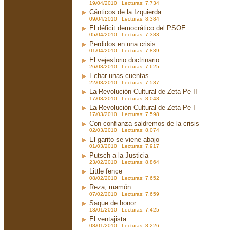
19/04/2010 Lecturas: 7.734
Cánticos de la Izquierda
09/04/2010 Lecturas: 8.384
El déficit democrático del PSOE
05/04/2010 Lecturas: 7.383
Perdidos en una crisis
01/04/2010 Lecturas: 7.839
El vejestorio doctrinario
26/03/2010 Lecturas: 7.625
Echar unas cuentas
22/03/2010 Lecturas: 7.537
La Revolución Cultural de Zeta Pe II
17/03/2010 Lecturas: 8.048
La Revolución Cultural de Zeta Pe I
17/03/2010 Lecturas: 7.598
Con confianza saldremos de la crisis
02/03/2010 Lecturas: 8.074
El garito se viene abajo
01/03/2010 Lecturas: 7.917
Putsch a la Justicia
23/02/2010 Lecturas: 8.864
Little fence
08/02/2010 Lecturas: 7.652
Reza, mamón
07/02/2010 Lecturas: 7.659
Saque de honor
13/01/2010 Lecturas: 7.425
El ventajista
08/01/2010 Lecturas: 8.226