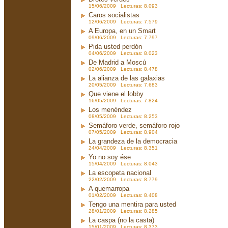
15/06/2009 Lecturas: 8.093
Caros socialistas
12/06/2009 Lecturas: 7.579
A Europa, en un Smart
09/06/2009 Lecturas: 7.797
Pida usted perdón
04/06/2009 Lecturas: 8.023
De Madrid a Moscú
02/06/2009 Lecturas: 8.478
La alianza de las galaxias
20/05/2009 Lecturas: 7.683
Que viene el lobby
16/05/2009 Lecturas: 7.824
Los menéndez
08/05/2009 Lecturas: 8.253
Semáforo verde, semáforo rojo
07/05/2009 Lecturas: 8.904
La grandeza de la democracia
24/04/2009 Lecturas: 8.351
Yo no soy ése
15/04/2009 Lecturas: 8.043
La escopeta nacional
22/02/2009 Lecturas: 8.779
A quemarropa
01/02/2009 Lecturas: 8.408
Tengo una mentira para usted
28/01/2009 Lecturas: 8.285
La caspa (no la casta)
15/01/2009 Lecturas: 8.373