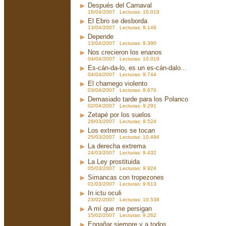
Después del Carnaval
16/04/2007 Lecturas: 10.019
El Ebro se desborda
13/04/2007 Lecturas: 9.146
Depende
13/04/2007 Lecturas: 9.390
Nos crecieron los enanos
04/04/2007 Lecturas: 10.019
Es-cán-da-lo, es un es-cán-dalo...
04/04/2007 Lecturas: 9.744
El charnego violento
03/04/2007 Lecturas: 9.670
Demasiado tarde para los Polanco
02/04/2007 Lecturas: 9.291
Zetapé por los suelos
28/03/2007 Lecturas: 9.524
Los extremos se tocan
25/03/2007 Lecturas: 10.494
La derecha extrema
24/03/2007 Lecturas: 9.432
La Ley prostituida
05/03/2007 Lecturas: 9.924
Simancas con tropezones
01/03/2007 Lecturas: 9.613
In ictu oculi
23/02/2007 Lecturas: 10.538
A mí que me persigan
15/02/2007 Lecturas: 9.262
Engañar siempre y a todos