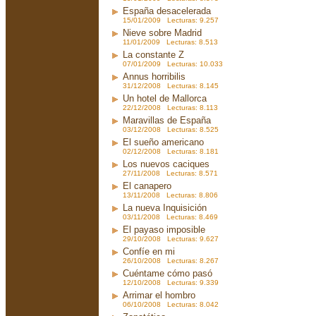
España desacelerada
15/01/2009 Lecturas: 9.257
Nieve sobre Madrid
11/01/2009 Lecturas: 8.513
La constante Z
07/01/2009 Lecturas: 10.033
Annus horribilis
31/12/2008 Lecturas: 8.145
Un hotel de Mallorca
22/12/2008 Lecturas: 8.113
Maravillas de España
03/12/2008 Lecturas: 8.525
El sueño americano
02/12/2008 Lecturas: 8.181
Los nuevos caciques
27/11/2008 Lecturas: 8.571
El canapero
13/11/2008 Lecturas: 8.806
La nueva Inquisición
03/11/2008 Lecturas: 8.469
El payaso imposible
29/10/2008 Lecturas: 9.627
Confíe en mi
26/10/2008 Lecturas: 8.267
Cuéntame cómo pasó
12/10/2008 Lecturas: 9.339
Arrimar el hombro
06/10/2008 Lecturas: 8.042