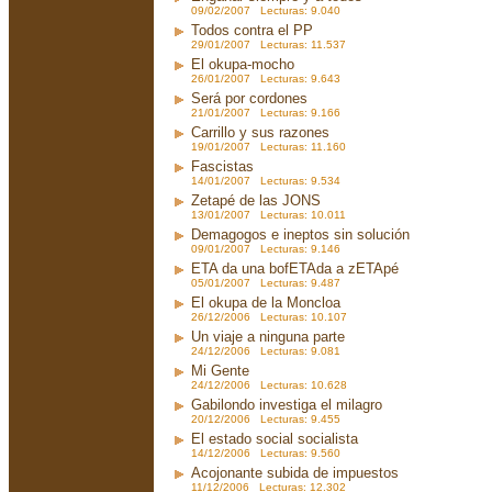
09/02/2007 Lecturas: 9.040
Todos contra el PP
29/01/2007 Lecturas: 11.537
El okupa-mocho
26/01/2007 Lecturas: 9.643
Será por cordones
21/01/2007 Lecturas: 9.166
Carrillo y sus razones
19/01/2007 Lecturas: 11.160
Fascistas
14/01/2007 Lecturas: 9.534
Zetapé de las JONS
13/01/2007 Lecturas: 10.011
Demagogos e ineptos sin solución
09/01/2007 Lecturas: 9.146
ETA da una bofETAda a zETApé
05/01/2007 Lecturas: 9.487
El okupa de la Moncloa
26/12/2006 Lecturas: 10.107
Un viaje a ninguna parte
24/12/2006 Lecturas: 9.081
Mi Gente
24/12/2006 Lecturas: 10.628
Gabilondo investiga el milagro
20/12/2006 Lecturas: 9.455
El estado social socialista
14/12/2006 Lecturas: 9.560
Acojonante subida de impuestos
11/12/2006 Lecturas: 12.302