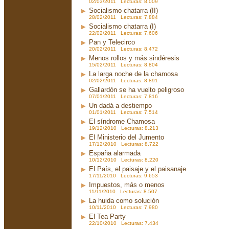
02/03/2011 Lecturas: 8.009
Socialismo chatarra (II)
28/02/2011 Lecturas: 7.884
Socialismo chatarra (I)
22/02/2011 Lecturas: 7.606
Pan y Telecirco
20/02/2011 Lecturas: 8.472
Menos rollos y más sindéresis
15/02/2011 Lecturas: 8.804
La larga noche de la chamosa
02/02/2011 Lecturas: 8.891
Gallardón se ha vuelto peligroso
07/01/2011 Lecturas: 7.816
Un dadá a destiempo
01/01/2011 Lecturas: 7.514
El síndrome Chamosa
19/12/2010 Lecturas: 8.213
El Ministerio del Jumento
17/12/2010 Lecturas: 8.722
España alarmada
10/12/2010 Lecturas: 8.220
El País, el paisaje y el paisanaje
17/11/2010 Lecturas: 9.653
Impuestos, más o menos
11/11/2010 Lecturas: 8.507
La huida como solución
10/11/2010 Lecturas: 7.980
El Tea Party
22/10/2010 Lecturas: 7.434