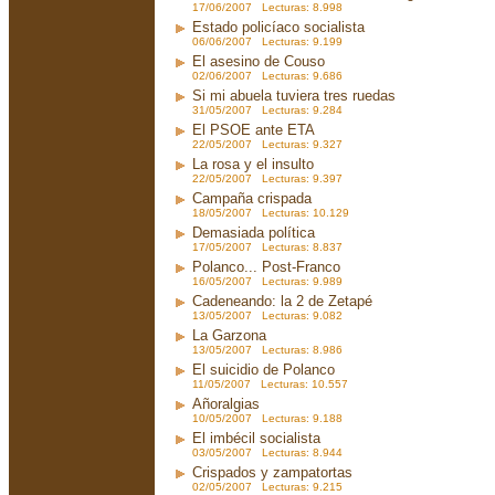
17/06/2007 Lecturas: 8.998
Estado policíaco socialista
06/06/2007 Lecturas: 9.199
El asesino de Couso
02/06/2007 Lecturas: 9.686
Si mi abuela tuviera tres ruedas
31/05/2007 Lecturas: 9.284
El PSOE ante ETA
22/05/2007 Lecturas: 9.327
La rosa y el insulto
22/05/2007 Lecturas: 9.397
Campaña crispada
18/05/2007 Lecturas: 10.129
Demasiada política
17/05/2007 Lecturas: 8.837
Polanco... Post-Franco
16/05/2007 Lecturas: 9.989
Cadeneando: la 2 de Zetapé
13/05/2007 Lecturas: 9.082
La Garzona
13/05/2007 Lecturas: 8.986
El suicidio de Polanco
11/05/2007 Lecturas: 10.557
Añoralgias
10/05/2007 Lecturas: 9.188
El imbécil socialista
03/05/2007 Lecturas: 8.944
Crispados y zampatortas
02/05/2007 Lecturas: 9.215