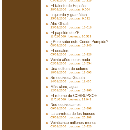
03/03/2006 Lecturas: 15.229
El talento de España
28/02/2006 Lecturas: 9.564
Izquierda y gramática
25/02/2006 Lecturas: 9.632
Abu Ghraib
23/02/2006 Lecturas: 10.016
El papelón de ZP
11/02/2006 Lecturas: 10.523
¿Pero sabe esto Conde Pumpido?
08/02/2006 Lecturas: 10.240
El cocalero
05/02/2006 Lecturas: 10.826
Veinte años no es nada
02/02/2006 Lecturas: 10.554
Una cultura de colores
18/01/2006 Lecturas: 13.693
Se equivoca Girauta
14/01/2006 Lecturas: 11.406
Más claro, agua
12/01/2006 Lecturas: 10.860
El retorno de CORRUPSOE
11/01/2006 Lecturas: 12.041
Nos equivocamos
09/01/2006 Lecturas: 10.998
La carretera de los huesos
05/01/2006 Lecturas: 25.208
Veinticinco millones menos
03/01/2006 Lecturas: 10.920