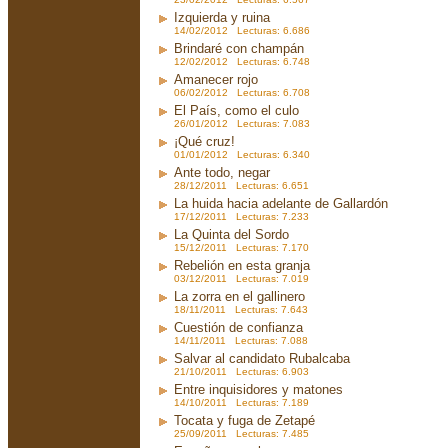
Izquierda y ruina
14/02/2012 Lecturas: 6.686
Brindaré con champán
12/02/2012 Lecturas: 6.748
Amanecer rojo
06/02/2012 Lecturas: 6.708
El País, como el culo
26/01/2012 Lecturas: 7.083
¡Qué cruz!
01/01/2012 Lecturas: 6.340
Ante todo, negar
28/12/2011 Lecturas: 6.651
La huida hacia adelante de Gallardón
17/12/2011 Lecturas: 7.233
La Quinta del Sordo
15/12/2011 Lecturas: 7.170
Rebelión en esta granja
03/12/2011 Lecturas: 7.019
La zorra en el gallinero
18/11/2011 Lecturas: 7.643
Cuestión de confianza
14/11/2011 Lecturas: 7.088
Salvar al candidato Rubalcaba
21/10/2011 Lecturas: 6.903
Entre inquisidores y matones
14/10/2011 Lecturas: 7.189
Tocata y fuga de Zetapé
25/09/2011 Lecturas: 7.485