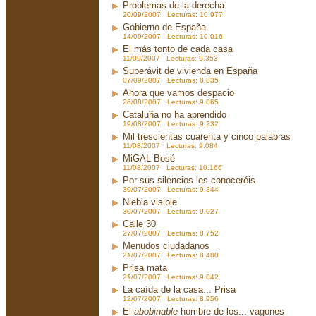
Problemas de la derecha
20/09/2007 Lecturas: 10.977
Gobierno de España
14/09/2007 Lecturas: 10.016
El más tonto de cada casa
11/09/2007 Lecturas: 9.353
Superávit de vivienda en España
07/09/2007 Lecturas: 8.835
Ahora que vamos despacio
26/08/2007 Lecturas: 9.065
Cataluña no ha aprendido
19/08/2007 Lecturas: 9.232
Mil trescientas cuarenta y cinco palabras
11/08/2007 Lecturas: 9.084
MiGAL Bosé
11/08/2007 Lecturas: 10.166
Por sus silencios les conoceréis
30/07/2007 Lecturas: 9.344
Niebla visible
30/07/2007 Lecturas: 9.027
Calle 30
27/07/2007 Lecturas: 8.752
Menudos ciudadanos
21/07/2007 Lecturas: 8.480
Prisa mata
21/07/2007 Lecturas: 9.042
La caída de la casa... Prisa
12/07/2007 Lecturas: 8.956
El
abobinable
hombre de los... vagones