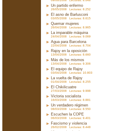
09/06/2008 Lecturas: 8.648
Un partido enfermo
26/05/2008 Lecturas: 8.252
El asno de Barlusconi
03/05/2008 Lecturas: 8.615
Quemar mujeres
26/04/2008 Lecturas: 8.965
La imparable máquina
24/04/2008 Lecturas: 9.069
Agua para Barcelona
22/04/2008 Lecturas: 8.704
Rajoy en la oposición
13/04/2008 Lecturas: 8.660
Más de los mismos
13/04/2008 Lecturas: 9.306
El equipo de Rajoy
03/04/2008 Lecturas: 10.803
La vuelta de Rajoy
01/04/2008 Lecturas: 8.255
El Chikilicuatre
27/03/2008 Lecturas: 9.998
Victoria socialista
16/03/2008 Lecturas: 8.881
Un verdadero régimen
08/03/2008 Lecturas: 8.550
Escuchen la COPE
06/03/2008 Lecturas: 9.401
Fascismo y violencia
26/02/2008 Lecturas: 8.448