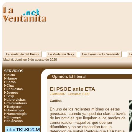
La Ventanita del Humor
La Ventanita Sexy
Los Foros de La Ventanita
Li
Madrid, domingo 9 de agosto de 2026
SERVICIOS
Inicio
Opinión: El liberal
Humor
Foros
Chat
El PSOE ante ETA
Encuestas
Juegos
22/05/2007 Lecturas: 9.327
Sexy
Libro visitas
Catilina
Calculadoras
Traductor
En uno de los recientes mítines de estas
Horóscopo
generales
, cuando ya quedaba claro a través
Numerología
El tiempo
de las noticias que llegaban a los medios de
Enlázanos
comunicación –aquellos que querían
difundirlas y no se escondían tras la
detención de Isabel Pantoja- que ETA había