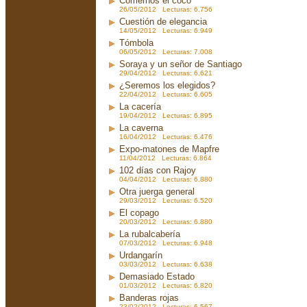
Comernos el coco
26/05/2012 Lecturas: 6.756
Cuestión de elegancia
14/05/2012 Lecturas: 6.949
Tómbola
06/05/2012 Lecturas: 7.008
Soraya y un señor de Santiago
29/04/2012 Lecturas: 6.621
¿Seremos los elegidos?
22/04/2012 Lecturas: 6.605
La cacería
19/04/2012 Lecturas: 6.895
La caverna
16/04/2012 Lecturas: 6.476
Expo-matones de Mapfre
11/04/2012 Lecturas: 6.864
102 días con Rajoy
04/04/2012 Lecturas: 6.880
Otra juerga general
29/03/2012 Lecturas: 6.520
El copago
20/03/2012 Lecturas: 6.880
La rubalcabería
07/03/2012 Lecturas: 6.948
Urdangarín
03/03/2012 Lecturas: 6.638
Demasiado Estado
01/03/2012 Lecturas: 6.820
Banderas rojas
23/02/2012 Lecturas: 6.567