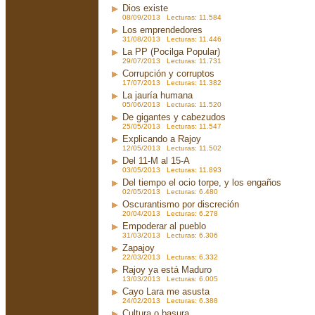
Dios existe
08/09/2013 Lecturas: 11.584
Los emprendedores
31/08/2013 Lecturas: 11.446
La PP (Pocilga Popular)
29/07/2013 Lecturas: 11.731
Corrupción y corruptos
17/07/2013 Lecturas: 11.382
La jauría humana
05/06/2013 Lecturas: 11.520
De gigantes y cabezudos
25/05/2013 Lecturas: 11.547
Explicando a Rajoy
12/05/2013 Lecturas: 11.502
Del 11-M al 15-A
03/05/2013 Lecturas: 11.893
Del tiempo el ocio torpe, y los engaños
02/05/2013 Lecturas: 6.480
Oscurantismo por discreción
20/04/2013 Lecturas: 6.278
Empoderar al pueblo
31/03/2013 Lecturas: 6.306
Zapajoy
22/03/2013 Lecturas: 6.332
Rajoy ya está Maduro
13/03/2013 Lecturas: 6.005
Cayo Lara me asusta
24/02/2013 Lecturas: 6.388
Cultura o basura