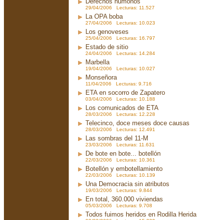
Derechos humonos
29/04/2006 Lecturas: 11.527
La OPA boba
27/04/2006 Lecturas: 10.023
Los genoveses
25/04/2006 Lecturas: 16.797
Estado de sitio
24/04/2006 Lecturas: 14.284
Marbella
19/04/2006 Lecturas: 10.027
Monseñora
11/04/2006 Lecturas: 9.716
ETA en socorro de Zapatero
03/04/2006 Lecturas: 10.188
Los comunicados de ETA
28/03/2006 Lecturas: 12.228
Telecinco, doce meses doce causas
28/03/2006 Lecturas: 12.491
Las sombras del 11-M
23/03/2006 Lecturas: 11.631
De bote en bote... botellón
22/03/2006 Lecturas: 10.361
Botellón y embotellamiento
22/03/2006 Lecturas: 10.139
Una Democracia sin atributos
19/03/2006 Lecturas: 9.844
En total, 360.000 viviendas
05/03/2006 Lecturas: 9.708
Todos fuimos heridos en Rodilla Herida