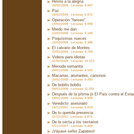
Himno a la alegría
23/02/2008 Lecturas: 9.997
Paz
19/02/2008 Lecturas: 8.872
Operación "fariseo"
15/02/2008 Lecturas: 9.868
Miedo me dan
12/02/2008 Lecturas: 9.180
Poquísimas nueces
10/02/2008 Lecturas: 8.388
El calvario de Montes
03/02/2008 Lecturas: 8.768
Videos para idiotas
01/02/2008 Lecturas: 10.522
Menuda semanita
29/01/2008 Lecturas: 8.545
Macarras, atorrantes, cansinos
24/01/2008 Lecturas: 9.450
De bobilis bobilis
08/01/2008 Lecturas: 11.354
Después de la pítima (o El País contra el Est
08/01/2008 Lecturas: 8.909
Veredicto: asesinato
14/12/2007 Lecturas: 8.818
De tu querida presencia...
11/12/2007 Lecturas: 9.974
De la secta y los sectarios
07/12/2007 Lecturas: 9.468
¡Váyase señor Zapatero!