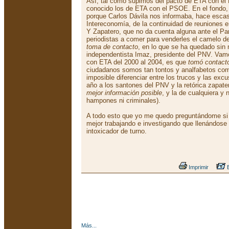
Así, tal como supimos del pacto de ETA con el
conocido los de ETA con el PSOE. En el fondo,
porque Carlos Dávila nos informaba, hace escas
Intereconomía, de la continuidad de reuniones e
Y Zapatero, que no da cuenta alguna ante el Pa
periodistas a comer para venderles el camelo de
toma de contacto
, en lo que se ha quedado sin
independentista Imaz, presidente del PNV. Vam
con ETA del 2000 al 2004, es que
tomó contact
ciudadanos somos tan tontos y analfabetos como
imposible diferenciar entre los trucos y las e
año a los santones del PNV y la retórica zapateri
mejor información posible
, y la de cualquiera y
hampones ni criminales).
A todo esto que yo me quedo preguntándome si l
mejor trabajando e investigando que llenándose
intoxicador de turno.
Imprimir
E
Más...