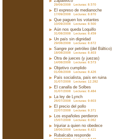
Zapatético
29/09/2008 Lecturas: 8.570
El expreso de medianoche
17/09/2008 Lecturas: 8.870
Que paguen los votantes
10/09/2008 Lecturas: 8.500
Aún nos queda Loquillo
31/08/2008 Lecturas: 8.459
Un país sin dignidad
29/08/2008 Lecturas: 8.672
Sangre por petróleo (del Báltico)
18/08/2008 Lecturas: 8.403
Otra de jueces (y juezas)
14/08/2008 Lecturas: 8.573
Objetivo cumplido
01/08/2008 Lecturas: 8.426
País socialista, país en ruina
31/07/2008 Lecturas: 12.282
El canalla de Solbes
31/07/2008 Lecturas: 8.484
La ley de Lynch
26/07/2008 Lecturas: 9.603
El precio del pollo
22/07/2008 Lecturas: 9.371
Los españoles perdieron
15/07/2008 Lecturas: 8.062
Injuriar a quien no obedece
18/06/2008 Lecturas: 8.421
Rubalcaba responde