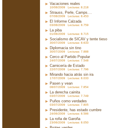
Vacaciones reales
10/08/2009 Lecturas: 8.218
Strauss, Perle, Camps....
07/08/2009 Lecturas: 8.453
El Informe Calzada
03/08/2009 Lecturas: 8.759
La piba
01/08/2009 Lecturas: 8.715
Socialismo de SICAV y tente tieso
30/07/2009 Lecturas: 8.633
Diplomacia sin tino
30/07/2009 Lecturas: 7.888
Cerco al Partido Popular
24/07/2009 Lecturas: 7.548
Carnicería de Estado
22/07/2009 Lecturas: 7.796
Mirando hacia atrás sin ira
17/07/2009 Lecturas: 8.033
Pasen y vean
08/07/2009 Lecturas: 7.854
La derecha cainita
03/07/2009 Lecturas: 7.749
Puños como verdades
03/07/2009 Lecturas: 7.805
Presidente, has estado cumbre
24/06/2009 Lecturas: 8.586
La roña de Garoña
23/06/2009 Lecturas: 8.050
Brotes verdes