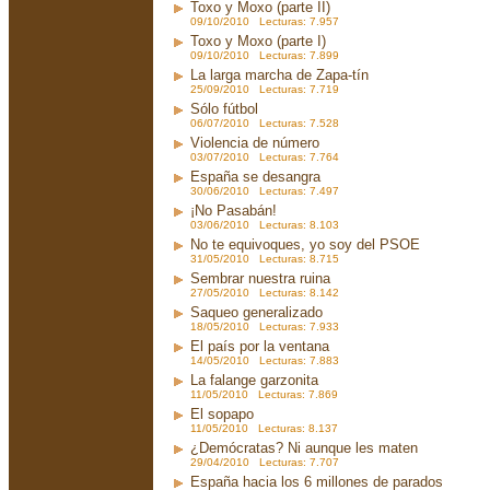
Toxo y Moxo (parte II)
09/10/2010 Lecturas: 7.957
Toxo y Moxo (parte I)
09/10/2010 Lecturas: 7.899
La larga marcha de Zapa-tín
25/09/2010 Lecturas: 7.719
Sólo fútbol
06/07/2010 Lecturas: 7.528
Violencia de número
03/07/2010 Lecturas: 7.764
España se desangra
30/06/2010 Lecturas: 7.497
¡No Pasabán!
03/06/2010 Lecturas: 8.103
No te equivoques, yo soy del PSOE
31/05/2010 Lecturas: 8.715
Sembrar nuestra ruina
27/05/2010 Lecturas: 8.142
Saqueo generalizado
18/05/2010 Lecturas: 7.933
El país por la ventana
14/05/2010 Lecturas: 7.883
La falange garzonita
11/05/2010 Lecturas: 7.869
El sopapo
11/05/2010 Lecturas: 8.137
¿Demócratas? Ni aunque les maten
29/04/2010 Lecturas: 7.707
España hacia los 6 millones de parados