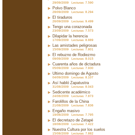
29/09/2009 Lecturas: 7.590
Polvo Blanco
28/09/2009 Lecturas: 8.294
El tiraduros
26/09/2009 Lecturas: 9.499
Tengo una corazonada
23/09/2009 Lecturas: 7.573
Dilapidar la herencia
17/09/2009 Lecturas: 8.889
Las amistades peligrosas
15/09/2009 Lecturas: 7.801
El rebuzno de Rodiezmo
09/09/2009 Lecturas: 8.015
Cuarenta años de dictadura
05/09/2009 Lecturas: 7.930
Ultimo domingo de Agosto
04/09/2009 Lecturas: 8.107
Así habló Zapatustra
31/08/2009 Lecturas: 8.043
Sedicente académico
24/08/2009 Lecturas: 7.873
Farolillos de la China
21/08/2009 Lecturas: 7.836
Engaño masivo
19/08/2009 Lecturas: 7.795
El decretazo de Zetapé
18/08/2009 Lecturas: 7.422
Nuestra Cultura por los suelos
15/08/2009 Lecturas: 7.882