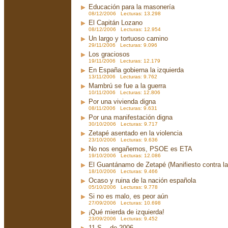
Educación para la masonería
08/12/2006 Lecturas: 13.298
El Capitán Lozano
08/12/2006 Lecturas: 12.954
Un largo y tortuoso camino
29/11/2006 Lecturas: 9.096
Los graciosos
19/11/2006 Lecturas: 12.179
En España gobierna la izquierda
13/11/2006 Lecturas: 9.762
Mambrú se fue a la guerra
10/11/2006 Lecturas: 12.806
Por una vivienda digna
08/11/2006 Lecturas: 9.631
Por una manifestación digna
30/10/2006 Lecturas: 9.717
Zetapé asentado en la violencia
23/10/2006 Lecturas: 9.636
No nos engañemos, PSOE es ETA
19/10/2006 Lecturas: 12.086
El Guantánamo de Zetapé (Manifiesto contra la 
18/10/2006 Lecturas: 9.466
Ocaso y ruina de la nación española
05/10/2006 Lecturas: 9.778
Si no es malo, es peor aún
27/09/2006 Lecturas: 10.698
¡Qué mierda de izquierda!
23/09/2006 Lecturas: 9.452
11-S... de 2006