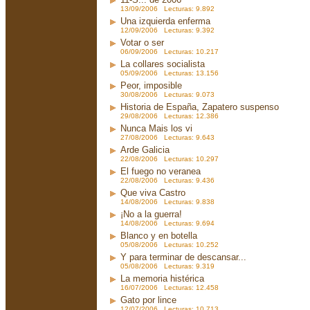
13/09/2006 Lecturas: 9.892
Una izquierda enferma
12/09/2006 Lecturas: 9.392
Votar o ser
06/09/2006 Lecturas: 10.217
La collares socialista
05/09/2006 Lecturas: 13.156
Peor, imposible
30/08/2006 Lecturas: 9.073
Historia de España, Zapatero suspenso
29/08/2006 Lecturas: 12.386
Nunca Mais los vi
27/08/2006 Lecturas: 9.643
Arde Galicia
22/08/2006 Lecturas: 10.297
El fuego no veranea
22/08/2006 Lecturas: 9.436
Que viva Castro
14/08/2006 Lecturas: 9.838
¡No a la guerra!
14/08/2006 Lecturas: 9.694
Blanco y en botella
05/08/2006 Lecturas: 10.252
Y para terminar de descansar...
05/08/2006 Lecturas: 9.319
La memoria histérica
16/07/2006 Lecturas: 12.458
Gato por lince
12/07/2006 Lecturas: 10.713