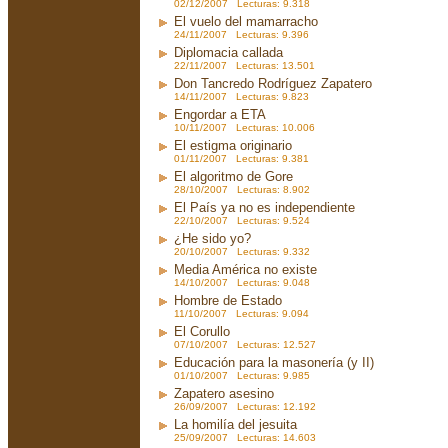
02/12/2007 Lecturas: 9.318
El vuelo del mamarracho
24/11/2007 Lecturas: 9.396
Diplomacia callada
22/11/2007 Lecturas: 13.501
Don Tancredo Rodríguez Zapatero
14/11/2007 Lecturas: 9.823
Engordar a ETA
10/11/2007 Lecturas: 10.006
El estigma originario
01/11/2007 Lecturas: 9.381
El algoritmo de Gore
28/10/2007 Lecturas: 8.902
El País ya no es independiente
22/10/2007 Lecturas: 9.524
¿He sido yo?
20/10/2007 Lecturas: 9.332
Media América no existe
14/10/2007 Lecturas: 9.048
Hombre de Estado
11/10/2007 Lecturas: 9.094
El Corullo
07/10/2007 Lecturas: 12.527
Educación para la masonería (y II)
01/10/2007 Lecturas: 9.985
Zapatero asesino
26/09/2007 Lecturas: 12.192
La homilía del jesuita
25/09/2007 Lecturas: 14.603