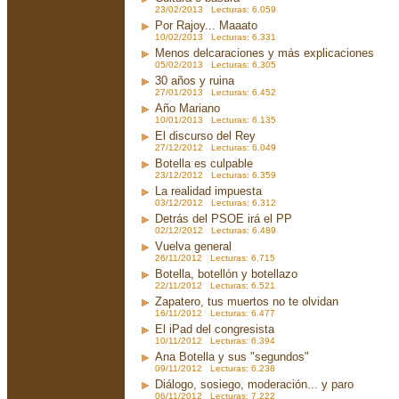
23/02/2013 Lecturas: 6.059
Por Rajoy... Maaato
10/02/2013 Lecturas: 6.331
Menos delcaraciones y más explicaciones
05/02/2013 Lecturas: 6.305
30 años y ruina
27/01/2013 Lecturas: 6.452
Año Mariano
10/01/2013 Lecturas: 6.135
El discurso del Rey
27/12/2012 Lecturas: 6.049
Botella es culpable
23/12/2012 Lecturas: 6.359
La realidad impuesta
03/12/2012 Lecturas: 6.312
Detrás del PSOE irá el PP
02/12/2012 Lecturas: 6.489
Vuelva general
26/11/2012 Lecturas: 6.715
Botella, botellón y botellazo
22/11/2012 Lecturas: 6.521
Zapatero, tus muertos no te olvidan
16/11/2012 Lecturas: 6.477
El iPad del congresista
10/11/2012 Lecturas: 6.394
Ana Botella y sus "segundos"
09/11/2012 Lecturas: 6.238
Diálogo, sosiego, moderación... y paro
06/11/2012 Lecturas: 7.222