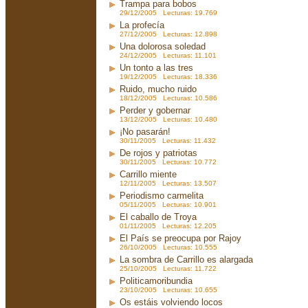
Trampa para bobos
29/12/2005 Lecturas: 19.769
La profecía
27/12/2005 Lecturas: 12.898
Una dolorosa soledad
24/12/2005 Lecturas: 11.101
Un tonto a las tres
19/12/2005 Lecturas: 18.336
Ruido, mucho ruido
18/12/2005 Lecturas: 10.586
Perder y gobernar
13/12/2005 Lecturas: 10.480
¡No pasarán!
30/11/2005 Lecturas: 11.432
De rojos y patriotas
30/11/2005 Lecturas: 10.772
Carrillo miente
12/11/2005 Lecturas: 13.507
Periodismo carmelita
05/11/2005 Lecturas: 10.901
El caballo de Troya
01/11/2005 Lecturas: 12.205
El País se preocupa por Rajoy
26/10/2005 Lecturas: 10.555
La sombra de Carrillo es alargada
25/10/2005 Lecturas: 11.722
Politicamoribundia
23/10/2005 Lecturas: 10.655
Os estáis volviendo locos