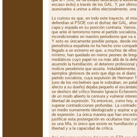
escaso éxito) a través de los GAL. Y, por últim
asesinarles a unirse a ellos electoralmente, una
Lo curioso es que, en todo este trayecto, el mi
defendían al PSOE con el disfraz del GAL, ahor
capa y espada en su posición contraria. Vamos,
que ante el terrorismo tome el partido socialist
incondicionales en nuestro periodismo que va a
Y esto es únicamente posible porque, desde inic
periodística española no ha hecho sino compadre
llegado a un extremo en que, a muchos de ellos,
mínimo, han quedado en meros peones de breg
mediáticos cuyo papel no va más allá de la def
asumido la humillación, el deterioro profesional y
molicie pesebrista que asusta. Indudablemente,
ejemplos gloriosos de esto que digo es el diario
partido socialista, cuya expulsión de Hermann
(uno de los
michelines
que le sobraban, en palab
afecto a su dueño) dejaba pequeño el escándalo
se deshizo del crítico literario Ignacio Echever
de un modo abierto la censura y vulnerar intere
libertad de expresión
. Ya entonces, como hoy, 
superar contradicciones profundas. La contradic
un medio sumamente ideologizado y aspirar a goz
de expresión. La única manera que han encontra
justificar esta postergación es ocultarse tras co
es una filfa, lo único que existe es humillación 
libertad y a la capacidad de crítica.