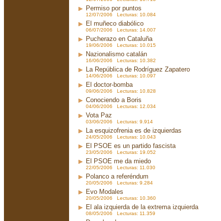
Permiso por puntos
12/07/2006 Lecturas: 10.084
El muñeco diabólico
06/07/2006 Lecturas: 14.007
Pucherazo en Cataluña
19/06/2006 Lecturas: 10.015
Nazionalismo catalán
16/06/2006 Lecturas: 10.382
La República de Rodríguez Zapatero
14/06/2006 Lecturas: 10.097
El doctor-bomba
09/06/2006 Lecturas: 10.828
Conociendo a Boris
04/06/2006 Lecturas: 12.034
Vota Paz
03/06/2006 Lecturas: 9.914
La esquizofrenia es de izquierdas
24/05/2006 Lecturas: 10.043
El PSOE es un partido fascista
23/05/2006 Lecturas: 19.052
El PSOE me da miedo
22/05/2006 Lecturas: 11.030
Polanco a referéndum
20/05/2006 Lecturas: 9.284
Evo Modales
20/05/2006 Lecturas: 10.360
El ala izquierda de la extrema izquierda
08/05/2006 Lecturas: 11.359