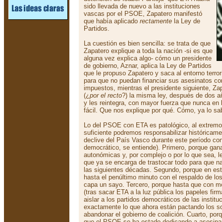
sido llevada de nuevo a las instituciones
vascas por el PSOE, Zapatero manifestó
que había aplicado
rectamente
la Ley de
Partidos.
La cuestión es bien sencilla: se trata de que
Zapatero explique a toda la nación -si es que
alguna vez explica algo- cómo un presidente
de gobierno, Aznar, aplica la Ley de Partidos
que le propuso Zapatero y saca al entorno terror
para que no puedan financiar sus asesinatos con
impuestos, mientras el presidente siguiente, Za
(¿
por el recto
?) la misma ley, después de dos a
y les reintegra, con mayor fuerza que nunca en l
fácil. Que nos explique por qué. Cómo, ya lo sa
Lo del PSOE con ETA es patológico, al extremo
suficiente podremos responsabilizar históricamen
declive del País Vasco durante este período cons
democrático, se entiende). Primero, porque gan
autonómicas y, por complejo o por lo que sea, l
que ya se encarga de trastocar todo para que na
las siguientes décadas. Segundo, porque en es
hasta el penúltimo minuto con el respaldo de los
capa un sayo. Tercero, porque hasta que con mo
(tras sacar ETA a la luz pública los papeles fi
aislar a los partidos democráticos de las instit
exactamente lo que ahora están pactando los s
abandonar el gobierno de coalición. Cuarto, po
que el PSOE se ha estado dedicando a asesinar t