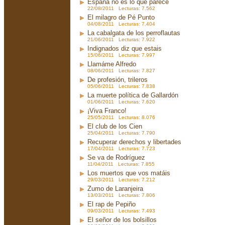
España no es lo que parece
22/08/2011 Lecturas: 7.562
El milagro de Pé Punto
04/08/2011 Lecturas: 7.404
La cabalgata de los perroflautas
21/06/2011 Lecturas: 7.922
Indignados diz que estais
15/06/2011 Lecturas: 7.997
Llamáme Alfredo
08/06/2011 Lecturas: 7.827
De profesión, trileros
05/06/2011 Lecturas: 7.838
La muerte política de Gallardón
01/06/2011 Lecturas: 7.620
¡Viva Franco!
25/05/2011 Lecturas: 8.076
El club de los Cien
25/04/2011 Lecturas: 7.790
Recuperar derechos y libertades
17/04/2011 Lecturas: 7.723
Se va de Rodríguez
11/04/2011 Lecturas: 7.855
Los muertos que vos matáis
29/03/2011 Lecturas: 7.212
Zumo de Laranjeira
13/03/2011 Lecturas: 7.806
El rap de Pepiño
09/03/2011 Lecturas: 7.493
El señor de los bolsillos