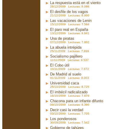
La respuesta está en el viento
28/12/2009 Lecturas: 8.098
El desfile de los vagos
21/12/2009 Lecturas: 8.000
Las vacaciones de Lenin
15/12/2009 Lecturas: 7.584
El paro real en España
13/12/2009 Lecturas: 9.841
Una de piratas
07/12/2009 Lecturas: 7.802
La abuela intrépida
25/11/2009 Lecturas: 7.899
Socialismo pajillero
11/11/2009 Lecturas: 9.537
El Cobo útil
10/11/2009 Lecturas: 7.672
De Madrid al suelo
01/11/2009 Lecturas: 8.003
Universidad caca
25/10/2009 Lecturas: 8.725
El imbécil radicalizado
16/10/2009 Lecturas: 7.876
Chacona para un infante difunto
09/10/2009 Lecturas: 8.390
Decir casi la verdad
03/10/2009 Lecturas: 7.705
Los ponderosos
30/09/2009 Lecturas: 7.542
Gobierno de tahúres