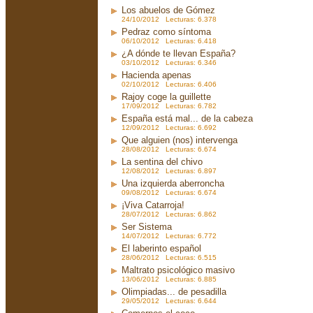
Los abuelos de Gómez
24/10/2012 Lecturas: 6.378
Pedraz como síntoma
06/10/2012 Lecturas: 6.418
¿A dónde te llevan España?
03/10/2012 Lecturas: 6.346
Hacienda apenas
02/10/2012 Lecturas: 6.406
Rajoy coge la guillette
17/09/2012 Lecturas: 6.782
España está mal... de la cabeza
12/09/2012 Lecturas: 6.692
Que alguien (nos) intervenga
28/08/2012 Lecturas: 6.674
La sentina del chivo
12/08/2012 Lecturas: 6.897
Una izquierda aberroncha
09/08/2012 Lecturas: 6.674
¡Viva Catarroja!
28/07/2012 Lecturas: 6.862
Ser Sistema
14/07/2012 Lecturas: 6.772
El laberinto español
28/06/2012 Lecturas: 6.515
Maltrato psicológico masivo
13/06/2012 Lecturas: 6.885
Olimpiadas... de pesadilla
29/05/2012 Lecturas: 6.644