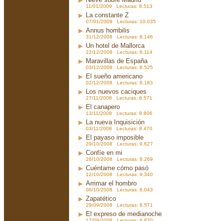
11/01/2009 Lecturas: 8.513
La constante Z
07/01/2009 Lecturas: 10.035
Annus horribilis
31/12/2008 Lecturas: 8.146
Un hotel de Mallorca
22/12/2008 Lecturas: 8.114
Maravillas de España
03/12/2008 Lecturas: 8.525
El sueño americano
02/12/2008 Lecturas: 8.183
Los nuevos caciques
27/11/2008 Lecturas: 8.571
El canapero
13/11/2008 Lecturas: 8.806
La nueva Inquisición
03/11/2008 Lecturas: 8.470
El payaso imposible
29/10/2008 Lecturas: 9.627
Confíe en mi
26/10/2008 Lecturas: 8.269
Cuéntame cómo pasó
12/10/2008 Lecturas: 9.340
Arrimar el hombro
06/10/2008 Lecturas: 8.043
Zapatético
29/09/2008 Lecturas: 8.571
El expreso de medianoche
17/09/2008 Lecturas: 8.870