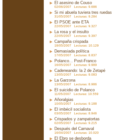
El asesino de Couso
02/06/2007 Lecturas: 9.686
Si mi abuela tuviera tres ruedas
31/05/2007 Lecturas: 9.284
El PSOE ante ETA
22/05/2007 Lecturas: 9.327
La rosa y el insulto
22/05/2007 Lecturas: 9.397
Campaña crispada
18/05/2007 Lecturas: 10.129
Demasiada política
17/05/2007 Lecturas: 8.837
Polanco... Post-Franco
16/05/2007 Lecturas: 9.989
Cadeneando: la 2 de Zetapé
13/05/2007 Lecturas: 9.083
La Garzona
13/05/2007 Lecturas: 8.986
El suicidio de Polanco
11/05/2007 Lecturas: 10.559
Añoralgias
10/05/2007 Lecturas: 9.188
El imbécil socialista
03/05/2007 Lecturas: 8.946
Crispados y zampatortas
02/05/2007 Lecturas: 9.215
Después del Carnaval
16/04/2007 Lecturas: 10.020
El Ebro se desborda