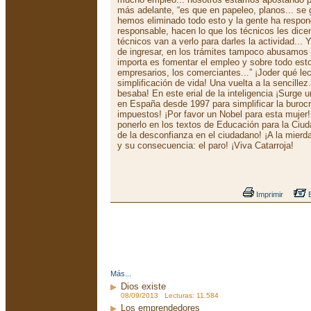
más adelante, “es que en papeleo, planos... se
hemos eliminado todo esto y la gente ha respon
responsable, hacen lo que los técnicos les dicen
técnicos van a verlo para darles la actividad..
de ingresar, en los trámites tampoco abusamos 
importa es fomentar el empleo y sobre todo est
empresarios, los comerciantes...” ¡Joder qué l
simplificación de vida! Una vuelta a la sencillez..
besaba! En este erial de la inteligencia ¡Surge
en España desde 1997 para simplificar la burocr
impuestos! ¡Por favor un Nobel para esta mujer!
ponerlo en los textos de Educación para la Ciud
de la desconfianza en el ciudadano! ¡A la mierda
y su consecuencia: el paro! ¡Viva Catarroja!
Imprimir
E
Más...
Dios existe
08/09/2013 Lecturas: 11.584
Los emprendedores