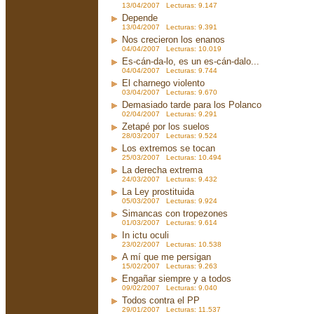
13/04/2007 Lecturas: 9.147
Depende
13/04/2007 Lecturas: 9.391
Nos crecieron los enanos
04/04/2007 Lecturas: 10.019
Es-cán-da-lo, es un es-cán-dalo...
04/04/2007 Lecturas: 9.744
El charnego violento
03/04/2007 Lecturas: 9.670
Demasiado tarde para los Polanco
02/04/2007 Lecturas: 9.291
Zetapé por los suelos
28/03/2007 Lecturas: 9.524
Los extremos se tocan
25/03/2007 Lecturas: 10.494
La derecha extrema
24/03/2007 Lecturas: 9.432
La Ley prostituida
05/03/2007 Lecturas: 9.924
Simancas con tropezones
01/03/2007 Lecturas: 9.614
In ictu oculi
23/02/2007 Lecturas: 10.538
A mí que me persigan
15/02/2007 Lecturas: 9.263
Engañar siempre y a todos
09/02/2007 Lecturas: 9.040
Todos contra el PP
29/01/2007 Lecturas: 11.537