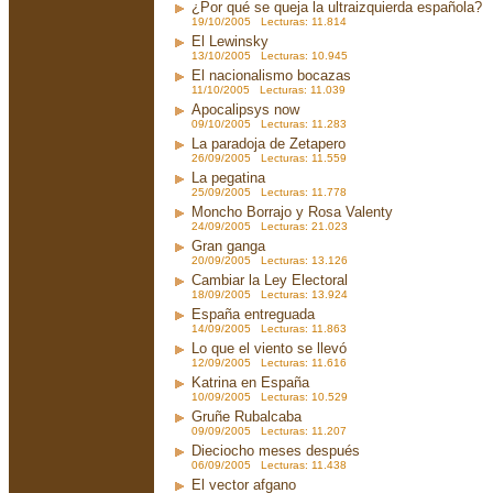
¿Por qué se queja la ultraizquierda española?
19/10/2005 Lecturas: 11.814
El Lewinsky
13/10/2005 Lecturas: 10.945
El nacionalismo bocazas
11/10/2005 Lecturas: 11.039
Apocalipsys now
09/10/2005 Lecturas: 11.283
La paradoja de Zetapero
26/09/2005 Lecturas: 11.559
La pegatina
25/09/2005 Lecturas: 11.778
Moncho Borrajo y Rosa Valenty
24/09/2005 Lecturas: 21.023
Gran ganga
20/09/2005 Lecturas: 13.126
Cambiar la Ley Electoral
18/09/2005 Lecturas: 13.924
España entreguada
14/09/2005 Lecturas: 11.863
Lo que el viento se llevó
12/09/2005 Lecturas: 11.616
Katrina en España
10/09/2005 Lecturas: 10.529
Gruñe Rubalcaba
09/09/2005 Lecturas: 11.207
Dieciocho meses después
06/09/2005 Lecturas: 11.438
El vector afgano