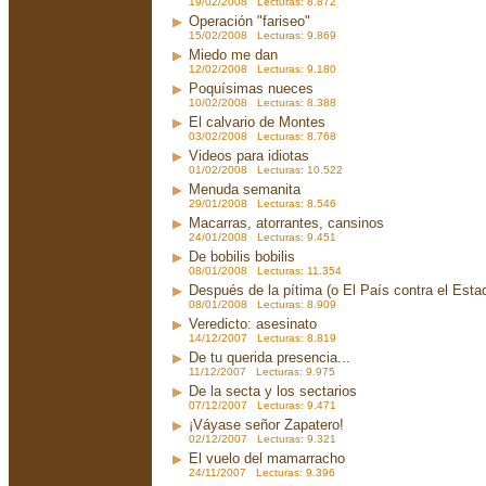
19/02/2008 Lecturas: 8.872
Operación "fariseo"
15/02/2008 Lecturas: 9.869
Miedo me dan
12/02/2008 Lecturas: 9.180
Poquísimas nueces
10/02/2008 Lecturas: 8.388
El calvario de Montes
03/02/2008 Lecturas: 8.768
Videos para idiotas
01/02/2008 Lecturas: 10.522
Menuda semanita
29/01/2008 Lecturas: 8.546
Macarras, atorrantes, cansinos
24/01/2008 Lecturas: 9.451
De bobilis bobilis
08/01/2008 Lecturas: 11.354
Después de la pítima (o El País contra el Est
08/01/2008 Lecturas: 8.909
Veredicto: asesinato
14/12/2007 Lecturas: 8.819
De tu querida presencia...
11/12/2007 Lecturas: 9.975
De la secta y los sectarios
07/12/2007 Lecturas: 9.471
¡Váyase señor Zapatero!
02/12/2007 Lecturas: 9.321
El vuelo del mamarracho
24/11/2007 Lecturas: 9.396