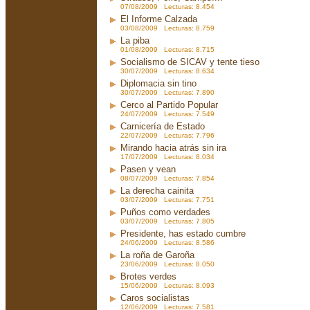
07/08/2009 Lecturas: 8.454
El Informe Calzada
03/08/2009 Lecturas: 8.759
La piba
01/08/2009 Lecturas: 8.715
Socialismo de SICAV y tente tieso
30/07/2009 Lecturas: 8.634
Diplomacia sin tino
30/07/2009 Lecturas: 7.890
Cerco al Partido Popular
24/07/2009 Lecturas: 7.549
Carnicería de Estado
22/07/2009 Lecturas: 7.796
Mirando hacia atrás sin ira
17/07/2009 Lecturas: 8.034
Pasen y vean
08/07/2009 Lecturas: 7.854
La derecha cainita
03/07/2009 Lecturas: 7.751
Puños como verdades
03/07/2009 Lecturas: 7.805
Presidente, has estado cumbre
24/06/2009 Lecturas: 8.586
La roña de Garoña
23/06/2009 Lecturas: 8.050
Brotes verdes
15/06/2009 Lecturas: 8.093
Caros socialistas
12/06/2009 Lecturas: 7.581