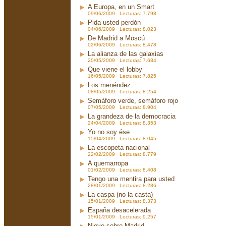
A Europa, en un Smart
09/06/2009 Lecturas: 7.798
Pida usted perdón
04/06/2009 Lecturas: 8.023
De Madrid a Moscú
02/06/2009 Lecturas: 8.478
La alianza de las galaxias
20/05/2009 Lecturas: 7.684
Que viene el lobby
16/05/2009 Lecturas: 7.825
Los menéndez
08/05/2009 Lecturas: 8.254
Semáforo verde, semáforo rojo
07/05/2009 Lecturas: 8.904
La grandeza de la democracia
24/04/2009 Lecturas: 8.353
Yo no soy ése
15/04/2009 Lecturas: 8.045
La escopeta nacional
22/02/2009 Lecturas: 8.779
A quemarropa
01/02/2009 Lecturas: 8.408
Tengo una mentira para usted
28/01/2009 Lecturas: 8.286
La caspa (no la casta)
15/01/2009 Lecturas: 8.373
España desacelerada
15/01/2009 Lecturas: 9.257
Nieve sobre Madrid