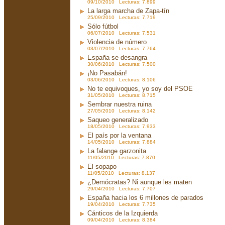
09/10/2010 Lecturas: 7.899
La larga marcha de Zapa-tín
25/09/2010 Lecturas: 7.719
Sólo fútbol
06/07/2010 Lecturas: 7.531
Violencia de número
03/07/2010 Lecturas: 7.764
España se desangra
30/06/2010 Lecturas: 7.500
¡No Pasabán!
03/06/2010 Lecturas: 8.106
No te equivoques, yo soy del PSOE
31/05/2010 Lecturas: 8.715
Sembrar nuestra ruina
27/05/2010 Lecturas: 8.142
Saqueo generalizado
18/05/2010 Lecturas: 7.933
El país por la ventana
14/05/2010 Lecturas: 7.884
La falange garzonita
11/05/2010 Lecturas: 7.870
El sopapo
11/05/2010 Lecturas: 8.137
¿Demócratas? Ni aunque les maten
29/04/2010 Lecturas: 7.707
España hacia los 6 millones de parados
19/04/2010 Lecturas: 7.735
Cánticos de la Izquierda
09/04/2010 Lecturas: 8.384