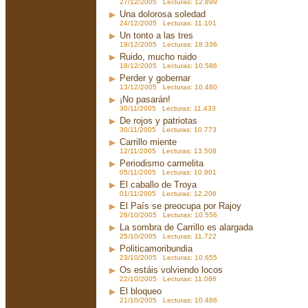
27/12/2005 Lecturas: 12.899
Una dolorosa soledad
24/12/2005 Lecturas: 11.101
Un tonto a las tres
19/12/2005 Lecturas: 18.336
Ruido, mucho ruido
18/12/2005 Lecturas: 10.586
Perder y gobernar
13/12/2005 Lecturas: 10.480
¡No pasarán!
30/11/2005 Lecturas: 11.433
De rojos y patriotas
30/11/2005 Lecturas: 10.773
Carrillo miente
12/11/2005 Lecturas: 13.508
Periodismo carmelita
05/11/2005 Lecturas: 10.901
El caballo de Troya
01/11/2005 Lecturas: 12.206
El País se preocupa por Rajoy
26/10/2005 Lecturas: 10.556
La sombra de Carrillo es alargada
25/10/2005 Lecturas: 11.722
Politicamoribundia
23/10/2005 Lecturas: 10.655
Os estáis volviendo locos
22/10/2005 Lecturas: 11.086
El bloqueo
21/10/2005 Lecturas: 10.486