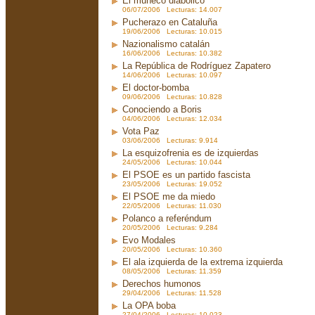
El muñeco diabólico
06/07/2006 Lecturas: 14.007
Pucherazo en Cataluña
19/06/2006 Lecturas: 10.015
Nazionalismo catalán
16/06/2006 Lecturas: 10.382
La República de Rodríguez Zapatero
14/06/2006 Lecturas: 10.097
El doctor-bomba
09/06/2006 Lecturas: 10.828
Conociendo a Boris
04/06/2006 Lecturas: 12.034
Vota Paz
03/06/2006 Lecturas: 9.914
La esquizofrenia es de izquierdas
24/05/2006 Lecturas: 10.044
El PSOE es un partido fascista
23/05/2006 Lecturas: 19.052
El PSOE me da miedo
22/05/2006 Lecturas: 11.030
Polanco a referéndum
20/05/2006 Lecturas: 9.284
Evo Modales
20/05/2006 Lecturas: 10.360
El ala izquierda de la extrema izquierda
08/05/2006 Lecturas: 11.359
Derechos humonos
29/04/2006 Lecturas: 11.528
La OPA boba
27/04/2006 Lecturas: 10.023