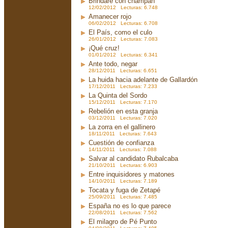
Brindaré con champán
12/02/2012 Lecturas: 6.748
Amanecer rojo
06/02/2012 Lecturas: 6.708
El País, como el culo
26/01/2012 Lecturas: 7.083
¡Qué cruz!
01/01/2012 Lecturas: 6.341
Ante todo, negar
28/12/2011 Lecturas: 6.651
La huida hacia adelante de Gallardón
17/12/2011 Lecturas: 7.233
La Quinta del Sordo
15/12/2011 Lecturas: 7.170
Rebelión en esta granja
03/12/2011 Lecturas: 7.020
La zorra en el gallinero
18/11/2011 Lecturas: 7.643
Cuestión de confianza
14/11/2011 Lecturas: 7.088
Salvar al candidato Rubalcaba
21/10/2011 Lecturas: 6.903
Entre inquisidores y matones
14/10/2011 Lecturas: 7.189
Tocata y fuga de Zetapé
25/09/2011 Lecturas: 7.485
España no es lo que parece
22/08/2011 Lecturas: 7.562
El milagro de Pé Punto