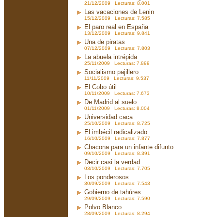
21/12/2009 Lecturas: 8.001
Las vacaciones de Lenin
15/12/2009 Lecturas: 7.585
El paro real en España
13/12/2009 Lecturas: 9.841
Una de piratas
07/12/2009 Lecturas: 7.803
La abuela intrépida
25/11/2009 Lecturas: 7.899
Socialismo pajillero
11/11/2009 Lecturas: 9.537
El Cobo útil
10/11/2009 Lecturas: 7.673
De Madrid al suelo
01/11/2009 Lecturas: 8.004
Universidad caca
25/10/2009 Lecturas: 8.725
El imbécil radicalizado
16/10/2009 Lecturas: 7.877
Chacona para un infante difunto
09/10/2009 Lecturas: 8.391
Decir casi la verdad
03/10/2009 Lecturas: 7.705
Los ponderosos
30/09/2009 Lecturas: 7.543
Gobierno de tahúres
29/09/2009 Lecturas: 7.590
Polvo Blanco
28/09/2009 Lecturas: 8.294