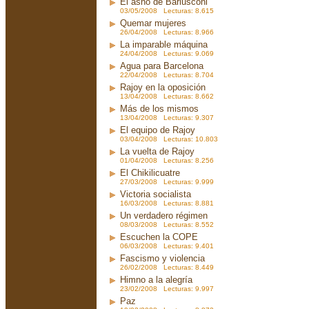
El asno de Barlusconi
03/05/2008 Lecturas: 8.615
Quemar mujeres
26/04/2008 Lecturas: 8.966
La imparable máquina
24/04/2008 Lecturas: 9.069
Agua para Barcelona
22/04/2008 Lecturas: 8.704
Rajoy en la oposición
13/04/2008 Lecturas: 8.662
Más de los mismos
13/04/2008 Lecturas: 9.307
El equipo de Rajoy
03/04/2008 Lecturas: 10.803
La vuelta de Rajoy
01/04/2008 Lecturas: 8.256
El Chikilicuatre
27/03/2008 Lecturas: 9.999
Victoria socialista
16/03/2008 Lecturas: 8.881
Un verdadero régimen
08/03/2008 Lecturas: 8.552
Escuchen la COPE
06/03/2008 Lecturas: 9.401
Fascismo y violencia
26/02/2008 Lecturas: 8.449
Himno a la alegría
23/02/2008 Lecturas: 9.997
Paz