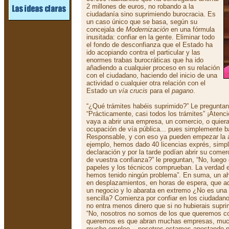
2 millones de euros, no robando a la
ciudadanía sino suprimiendo burocracia. Es
un caso único que se basa, según su
concejala de
Modernización
en una fórmula
inusitada: confiar en la gente. Eliminar todo
el fondo de desconfianza que el Estado ha
ido acopiando contra el particular y las
enormes trabas burocráticas que ha ido
añadiendo a cualquier proceso en su relación
con el ciudadano, haciendo del inicio de una
actividad o cualquier otra relación con el
Estado un
vía crucis
para el
pagano
.
“¿Qué trámites habéis suprimido?” Le preguntan
“Prácticamente, casi todos los trámites” ¡Atenc
vaya a abrir una empresa, un comercio, o quiera
ocupación de vía pública... pues simplemente b
Responsable, y con eso ya pueden empezar la ac
ejemplo, hemos dado 40 licencias exprés, simp
declaración y por la tarde podían abrir su come
de vuestra confianza?” le preguntan, “No, luego 
papeles y los técnicos comprueban. La verdad 
hemos tenido ningún problema”. En suma, un aho
en desplazamientos, en horas de espera, que a
un negocio y lo abarata en extremo ¿No es una
sencilla? Comienza por confiar en los ciudadan
no entra menos dinero que si no hubierais supri
“No, nosotros no somos de los que queremos c
queremos es que abran muchas empresas, muc
mucho empleo... nosotros estamos apostando po