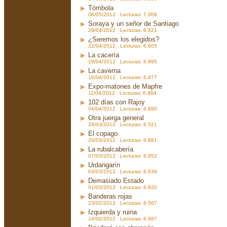
Tómbola
06/05/2012 Lecturas: 7.008
Soraya y un señor de Santiago
29/04/2012 Lecturas: 6.621
¿Seremos los elegidos?
22/04/2012 Lecturas: 6.605
La cacería
19/04/2012 Lecturas: 6.895
La caverna
16/04/2012 Lecturas: 6.477
Expo-matones de Mapfre
11/04/2012 Lecturas: 6.864
102 días con Rajoy
04/04/2012 Lecturas: 6.880
Otra juerga general
29/03/2012 Lecturas: 6.521
El copago
20/03/2012 Lecturas: 6.881
La rubalcabería
07/03/2012 Lecturas: 6.952
Urdangarín
03/03/2012 Lecturas: 6.639
Demasiado Estado
01/03/2012 Lecturas: 6.820
Banderas rojas
23/02/2012 Lecturas: 6.567
Izquierda y ruina
14/02/2012 Lecturas: 6.687