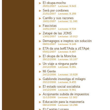
El okupa-mocho
26/01/2007 Lecturas: 9.643
Será por cordones
21/01/2007 Lecturas: 9.166
Carrillo y sus razones
19/01/2007 Lecturas: 11.160
Fascistas
14/01/2007 Lecturas: 9.534
Zetapé de las JONS
13/01/2007 Lecturas: 10.012
Demagogos e ineptos sin solución
09/01/2007 Lecturas: 9.146
ETA da una bofETAda a zETApé
05/01/2007 Lecturas: 9.487
El okupa de la Moncloa
26/12/2006 Lecturas: 10.107
Un viaje a ninguna parte
24/12/2006 Lecturas: 9.081
Mi Gente
24/12/2006 Lecturas: 10.628
Gabilondo investiga el milagro
20/12/2006 Lecturas: 9.455
El estado social socialista
14/12/2006 Lecturas: 9.561
Acojonante subida de impuestos
11/12/2006 Lecturas: 12.302
Educación para la masonería
08/12/2006 Lecturas: 13.298
El Capitán Lozano