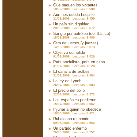
Que paguen los votantes
10/09/2008 Lecturas: 8.500
Aún nos queda Loquillo
31/08/2008 Lecturas: 8.459
Un país sin dignidad
29/08/2008 Lecturas: 8.672
Sangre por petróleo (del Báltico)
18/08/2008 Lecturas: 8.406
Otra de jueces (y juezas)
14/08/2008 Lecturas: 8.573
Objetivo cumplido
01/08/2008 Lecturas: 8.426
País socialista, país en ruina
31/07/2008 Lecturas: 12.283
El canalla de Solbes
31/07/2008 Lecturas: 8.484
La ley de Lynch
26/07/2008 Lecturas: 9.603
El precio del pollo
22/07/2008 Lecturas: 9.372
Los españoles perdieron
15/07/2008 Lecturas: 8.062
Injuriar a quien no obedece
18/06/2008 Lecturas: 8.421
Rubalcaba responde
09/06/2008 Lecturas: 8.650
Un partido enfermo
26/05/2008 Lecturas: 8.252