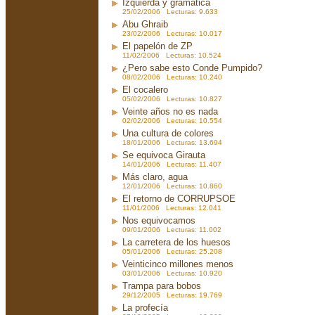
Izquierda y gramática
25/02/2006 Lecturas: 9.633
Abu Ghraib
23/02/2006 Lecturas: 10.017
El papelón de ZP
11/02/2006 Lecturas: 10.524
¿Pero sabe esto Conde Pumpido?
08/02/2006 Lecturas: 10.240
El cocalero
05/02/2006 Lecturas: 10.827
Veinte años no es nada
02/02/2006 Lecturas: 10.554
Una cultura de colores
18/01/2006 Lecturas: 13.694
Se equivoca Girauta
14/01/2006 Lecturas: 11.407
Más claro, agua
12/01/2006 Lecturas: 10.860
El retorno de CORRUPSOE
11/01/2006 Lecturas: 12.041
Nos equivocamos
09/01/2006 Lecturas: 11.002
La carretera de los huesos
05/01/2006 Lecturas: 25.208
Veinticinco millones menos
03/01/2006 Lecturas: 10.920
Trampa para bobos
29/12/2005 Lecturas: 19.769
La profecía