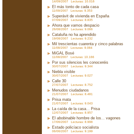
14/09/2007 Lecturas: 10.016
El más tonto de cada casa
11/09/2007 Lecturas: 9.353
Superávit de vivienda en España
07/09/2007 Lecturas: 8.835
Ahora que vamos despacio
26/08/2007 Lecturas: 9.066
Cataluña no ha aprendido
19/08/2007 Lecturas: 9.232
Mil trescientas cuarenta y cinco palabras
11/08/2007 Lecturas: 9.084
MiGAL Bosé
11/08/2007 Lecturas: 10.166
Por sus silencios les conoceréis
30/07/2007 Lecturas: 9.344
Niebla visible
30/07/2007 Lecturas: 9.027
Calle 30
27/07/2007 Lecturas: 8.752
Menudos ciudadanos
21/07/2007 Lecturas: 8.481
Prisa mata
21/07/2007 Lecturas: 9.043
La caída de la casa... Prisa
12/07/2007 Lecturas: 8.957
El
abobinable
hombre de los... vagones
17/06/2007 Lecturas: 8.998
Estado policíaco socialista
06/06/2007 Lecturas: 9.199