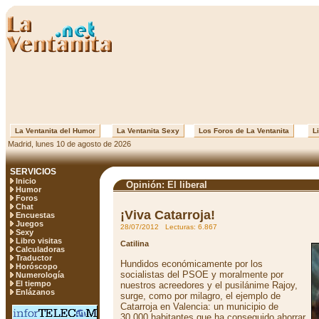
La Ventanita del Humor
La Ventanita Sexy
Los Foros de La Ventanita
Li
Madrid, lunes 10 de agosto de 2026
SERVICIOS
Inicio
Opinión: El liberal
Humor
Foros
Chat
¡Viva Catarroja!
Encuestas
Juegos
28/07/2012 Lecturas: 6.867
Sexy
Libro visitas
Catilina
Calculadoras
Traductor
Hundidos económicamente por los
Horóscopo
socialistas del PSOE y moralmente por
Numerología
El tiempo
nuestros acreedores y el pusilánime Rajoy,
Enlázanos
surge, como por milagro, el ejemplo de
Catarroja en Valencia: un municipio de
30.000 habitantes que ha conseguido ahorrar