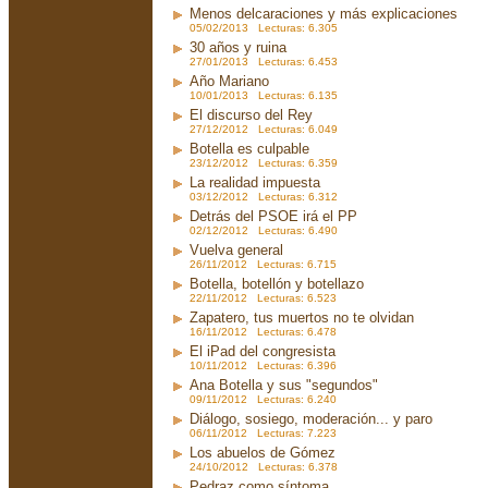
Menos delcaraciones y más explicaciones
05/02/2013 Lecturas: 6.305
30 años y ruina
27/01/2013 Lecturas: 6.453
Año Mariano
10/01/2013 Lecturas: 6.135
El discurso del Rey
27/12/2012 Lecturas: 6.049
Botella es culpable
23/12/2012 Lecturas: 6.359
La realidad impuesta
03/12/2012 Lecturas: 6.312
Detrás del PSOE irá el PP
02/12/2012 Lecturas: 6.490
Vuelva general
26/11/2012 Lecturas: 6.715
Botella, botellón y botellazo
22/11/2012 Lecturas: 6.523
Zapatero, tus muertos no te olvidan
16/11/2012 Lecturas: 6.478
El iPad del congresista
10/11/2012 Lecturas: 6.396
Ana Botella y sus "segundos"
09/11/2012 Lecturas: 6.240
Diálogo, sosiego, moderación... y paro
06/11/2012 Lecturas: 7.223
Los abuelos de Gómez
24/10/2012 Lecturas: 6.378
Pedraz como síntoma