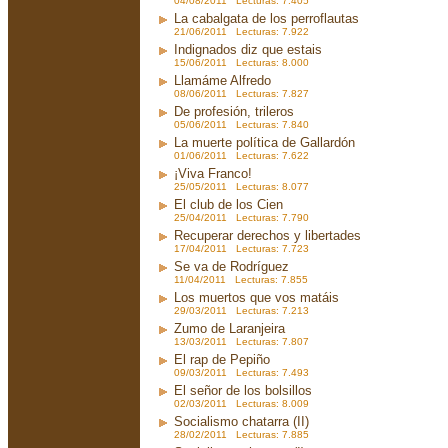
04/08/2011 Lecturas: 7.405
La cabalgata de los perroflautas
21/06/2011 Lecturas: 7.922
Indignados diz que estais
15/06/2011 Lecturas: 8.000
Llamáme Alfredo
08/06/2011 Lecturas: 7.827
De profesión, trileros
05/06/2011 Lecturas: 7.840
La muerte política de Gallardón
01/06/2011 Lecturas: 7.622
¡Viva Franco!
25/05/2011 Lecturas: 8.077
El club de los Cien
25/04/2011 Lecturas: 7.790
Recuperar derechos y libertades
17/04/2011 Lecturas: 7.723
Se va de Rodríguez
11/04/2011 Lecturas: 7.855
Los muertos que vos matáis
29/03/2011 Lecturas: 7.213
Zumo de Laranjeira
13/03/2011 Lecturas: 7.807
El rap de Pepiño
09/03/2011 Lecturas: 7.493
El señor de los bolsillos
02/03/2011 Lecturas: 8.009
Socialismo chatarra (II)
28/02/2011 Lecturas: 7.885