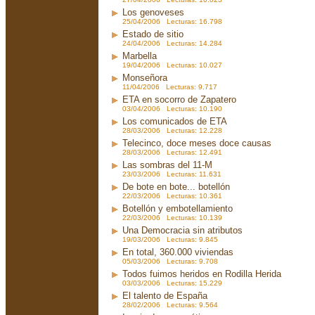
Los genoveses
25/04/2006 Lecturas: 16.798
Estado de sitio
24/04/2006 Lecturas: 14.284
Marbella
19/04/2006 Lecturas: 10.027
Monseñora
11/04/2006 Lecturas: 9.717
ETA en socorro de Zapatero
03/04/2006 Lecturas: 10.190
Los comunicados de ETA
28/03/2006 Lecturas: 12.228
Telecinco, doce meses doce causas
28/03/2006 Lecturas: 12.491
Las sombras del 11-M
23/03/2006 Lecturas: 11.631
De bote en bote... botellón
22/03/2006 Lecturas: 10.361
Botellón y embotellamiento
22/03/2006 Lecturas: 10.139
Una Democracia sin atributos
19/03/2006 Lecturas: 9.845
En total, 360.000 viviendas
05/03/2006 Lecturas: 9.708
Todos fuimos heridos en Rodilla Herida
03/03/2006 Lecturas: 15.229
El talento de España
28/02/2006 Lecturas: 9.564