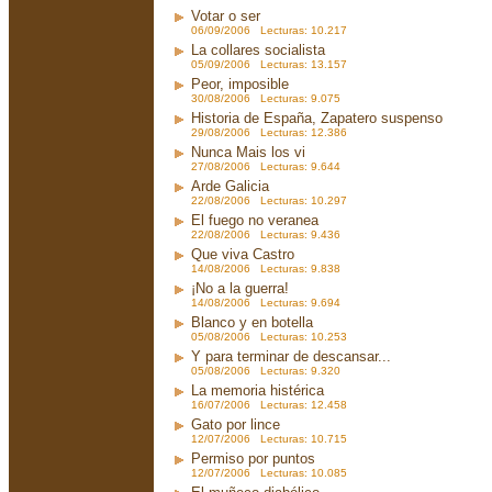
Votar o ser
06/09/2006 Lecturas: 10.217
La collares socialista
05/09/2006 Lecturas: 13.157
Peor, imposible
30/08/2006 Lecturas: 9.075
Historia de España, Zapatero suspenso
29/08/2006 Lecturas: 12.386
Nunca Mais los vi
27/08/2006 Lecturas: 9.644
Arde Galicia
22/08/2006 Lecturas: 10.297
El fuego no veranea
22/08/2006 Lecturas: 9.436
Que viva Castro
14/08/2006 Lecturas: 9.838
¡No a la guerra!
14/08/2006 Lecturas: 9.694
Blanco y en botella
05/08/2006 Lecturas: 10.253
Y para terminar de descansar...
05/08/2006 Lecturas: 9.320
La memoria histérica
16/07/2006 Lecturas: 12.458
Gato por lince
12/07/2006 Lecturas: 10.715
Permiso por puntos
12/07/2006 Lecturas: 10.085