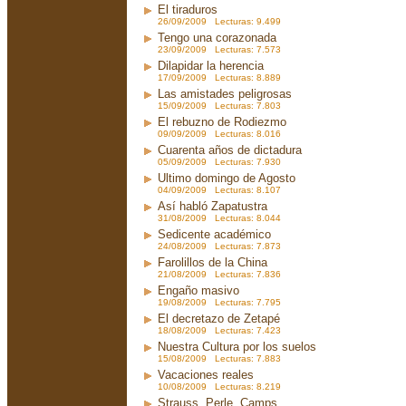
El tiraduros
26/09/2009 Lecturas: 9.499
Tengo una corazonada
23/09/2009 Lecturas: 7.573
Dilapidar la herencia
17/09/2009 Lecturas: 8.889
Las amistades peligrosas
15/09/2009 Lecturas: 7.803
El rebuzno de Rodiezmo
09/09/2009 Lecturas: 8.016
Cuarenta años de dictadura
05/09/2009 Lecturas: 7.930
Ultimo domingo de Agosto
04/09/2009 Lecturas: 8.107
Así habló Zapatustra
31/08/2009 Lecturas: 8.044
Sedicente académico
24/08/2009 Lecturas: 7.873
Farolillos de la China
21/08/2009 Lecturas: 7.836
Engaño masivo
19/08/2009 Lecturas: 7.795
El decretazo de Zetapé
18/08/2009 Lecturas: 7.423
Nuestra Cultura por los suelos
15/08/2009 Lecturas: 7.883
Vacaciones reales
10/08/2009 Lecturas: 8.219
Strauss, Perle, Camps....