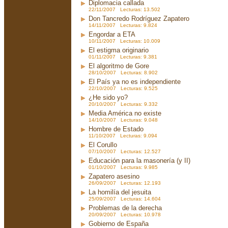
Diplomacia callada
22/11/2007 Lecturas: 13.502
Don Tancredo Rodríguez Zapatero
14/11/2007 Lecturas: 9.824
Engordar a ETA
10/11/2007 Lecturas: 10.009
El estigma originario
01/11/2007 Lecturas: 9.381
El algoritmo de Gore
28/10/2007 Lecturas: 8.902
El País ya no es independiente
22/10/2007 Lecturas: 9.525
¿He sido yo?
20/10/2007 Lecturas: 9.332
Media América no existe
14/10/2007 Lecturas: 9.048
Hombre de Estado
11/10/2007 Lecturas: 9.094
El Corullo
07/10/2007 Lecturas: 12.527
Educación para la masonería (y II)
01/10/2007 Lecturas: 9.985
Zapatero asesino
26/09/2007 Lecturas: 12.193
La homilía del jesuita
25/09/2007 Lecturas: 14.604
Problemas de la derecha
20/09/2007 Lecturas: 10.978
Gobierno de España