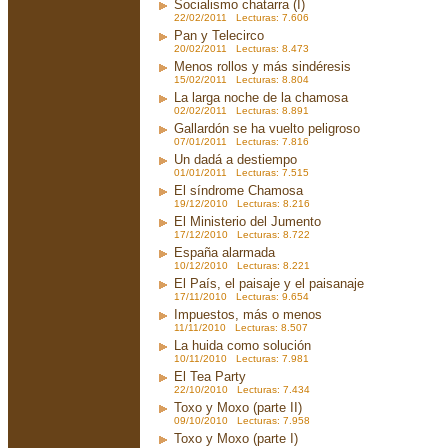
Socialismo chatarra (I)
22/02/2011 Lecturas: 7.606
Pan y Telecirco
20/02/2011 Lecturas: 8.473
Menos rollos y más sindéresis
15/02/2011 Lecturas: 8.804
La larga noche de la chamosa
02/02/2011 Lecturas: 8.891
Gallardón se ha vuelto peligroso
07/01/2011 Lecturas: 7.816
Un dadá a destiempo
01/01/2011 Lecturas: 7.515
El síndrome Chamosa
19/12/2010 Lecturas: 8.216
El Ministerio del Jumento
17/12/2010 Lecturas: 8.722
España alarmada
10/12/2010 Lecturas: 8.221
El País, el paisaje y el paisanaje
17/11/2010 Lecturas: 9.654
Impuestos, más o menos
11/11/2010 Lecturas: 8.507
La huida como solución
10/11/2010 Lecturas: 7.981
El Tea Party
22/10/2010 Lecturas: 7.434
Toxo y Moxo (parte II)
09/10/2010 Lecturas: 7.958
Toxo y Moxo (parte I)