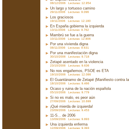
08/12/2006 Lecturas: 12.954
Un largo y tortuoso camino
29/11/2006 Lecturas: 9.096
Los graciosos
19/11/2006 Lecturas: 12.180
En España gobierna la izquierda
13/11/2006 Lecturas: 9.762
Mambrú se fue a la guerra
10/11/2006 Lecturas: 12.806
Por una vivienda digna
08/11/2006 Lecturas: 9.631
Por una manifestación digna
30/10/2006 Lecturas: 9.718
Zetapé asentado en la violencia
23/10/2006 Lecturas: 9.636
No nos engañemos, PSOE es ETA
19/10/2006 Lecturas: 12.086
El Guantánamo de Zetapé (Manifiesto contra la 
18/10/2006 Lecturas: 9.466
Ocaso y ruina de la nación española
05/10/2006 Lecturas: 9.779
Si no es malo, es peor aún
27/09/2006 Lecturas: 10.699
¡Qué mierda de izquierda!
23/09/2006 Lecturas: 9.453
11-S... de 2006
13/09/2006 Lecturas: 9.893
Una izquierda enferma
12/09/2006 Lecturas: 9.393