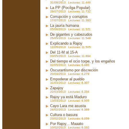
31/08/2013 Lecturas: 11.446
La PP (Pocilga Popular)
29/07/2013 Lecturas: 11.732
Corrupción y corruptos
17/07/2013 Lecturas: 11.383
La jauría humana
05/06/2013 Lecturas: 11.521
De gigantes y cabezudos
25/05/2013 Lecturas: 11.548
Explicando a Rajoy
12/05/2013 Lecturas: 11.505
Del 11-M al 15-A
03/05/2013 Lecturas: 11.894
Del tiempo el ocio torpe, y los engaños
02/05/2013 Lecturas: 6.480
Oscurantismo por discreción
20/04/2013 Lecturas: 6.279
Empoderar al pueblo
31/03/2013 Lecturas: 6.307
Zapajoy
22/03/2013 Lecturas: 6.334
Rajoy ya está Maduro
13/03/2013 Lecturas: 6.005
Cayo Lara me asusta
24/02/2013 Lecturas: 6.389
Cultura o basura
23/02/2013 Lecturas: 6.059
Por Rajoy... Maaato
10/02/2013 Lecturas: 6.332