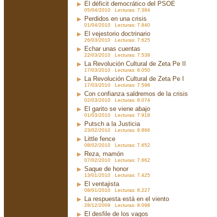
El déficit democrático del PSOE
05/04/2010 Lecturas: 7.384
Perdidos en una crisis
01/04/2010 Lecturas: 7.840
El vejestorio doctrinario
26/03/2010 Lecturas: 7.625
Echar unas cuentas
22/03/2010 Lecturas: 7.538
La Revolución Cultural de Zeta Pe II
17/03/2010 Lecturas: 8.050
La Revolución Cultural de Zeta Pe I
17/03/2010 Lecturas: 7.598
Con confianza saldremos de la crisis
02/03/2010 Lecturas: 8.074
El garito se viene abajo
01/03/2010 Lecturas: 7.918
Putsch a la Justicia
23/02/2010 Lecturas: 8.866
Little fence
08/02/2010 Lecturas: 7.652
Reza, mamón
07/02/2010 Lecturas: 7.662
Saque de honor
13/01/2010 Lecturas: 7.425
El ventajista
08/01/2010 Lecturas: 8.227
La respuesta está en el viento
28/12/2009 Lecturas: 8.098
El desfile de los vagos