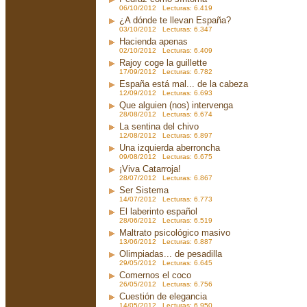
06/10/2012 Lecturas: 6.419
¿A dónde te llevan España?
03/10/2012 Lecturas: 6.347
Hacienda apenas
02/10/2012 Lecturas: 6.409
Rajoy coge la guillette
17/09/2012 Lecturas: 6.782
España está mal... de la cabeza
12/09/2012 Lecturas: 6.693
Que alguien (nos) intervenga
28/08/2012 Lecturas: 6.674
La sentina del chivo
12/08/2012 Lecturas: 6.897
Una izquierda aberroncha
09/08/2012 Lecturas: 6.675
¡Viva Catarroja!
28/07/2012 Lecturas: 6.867
Ser Sistema
14/07/2012 Lecturas: 6.773
El laberinto español
28/06/2012 Lecturas: 6.519
Maltrato psicológico masivo
13/06/2012 Lecturas: 6.887
Olimpiadas... de pesadilla
29/05/2012 Lecturas: 6.645
Comernos el coco
26/05/2012 Lecturas: 6.756
Cuestión de elegancia
14/05/2012 Lecturas: 6.950