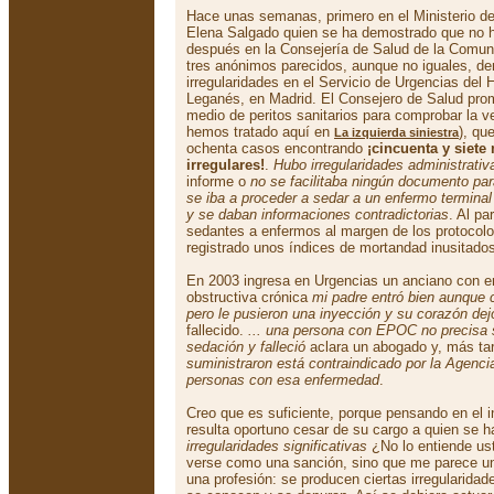
Hace unas semanas, primero en el Ministerio de 
Elena Salgado quien se ha demostrado que no 
después en la Consejería de Salud de la Comuni
tres anónimos parecidos, aunque no iguales, d
irregularidades en el Servicio de Urgencias del
Leganés, en Madrid. El Consejero de Salud pro
medio de peritos sanitarios para comprobar la v
hemos tratado aquí en
), qu
La izquierda siniestra
ochenta casos encontrando
¡cincuenta y siete
irregulares!
.
Hubo irregularidades administrativa
informe o
no se facilitaba ningún documento par
se iba a proceder a sedar a un enfermo terminal
y se daban informaciones contradictorias
. Al pa
sedantes a enfermos al margen de los protocolos
registrado unos índices de mortandad inusitado
En 2003 ingresa en Urgencias un anciano con 
obstructiva crónica
mi padre entró bien aunque
pero le pusieron una inyección y su corazón dejó
fallecido.
... una persona con EPOC no precisa 
sedación y falleció
aclara un abogado y, más ta
suministraron está contraindicado por la Agenc
personas con esa enfermedad
.
Creo que es suficiente, porque pensando en el i
resulta oportuno cesar de su cargo a quien se
irregularidades significativas
¿No lo entiende ust
verse como una sanción, sino que me parece un
una profesión: se producen ciertas irregularid