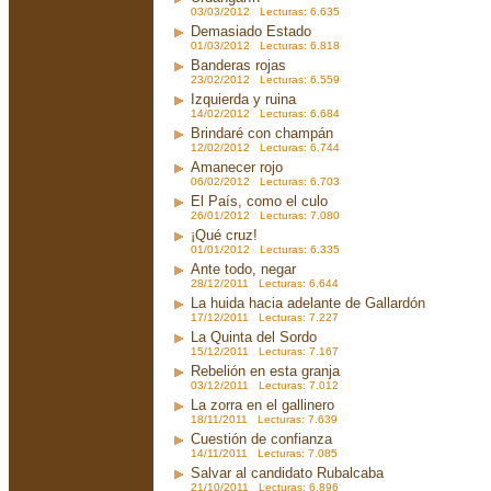
03/03/2012 Lecturas: 6.635
Demasiado Estado
01/03/2012 Lecturas: 6.818
Banderas rojas
23/02/2012 Lecturas: 6.559
Izquierda y ruina
14/02/2012 Lecturas: 6.684
Brindaré con champán
12/02/2012 Lecturas: 6.744
Amanecer rojo
06/02/2012 Lecturas: 6.703
El País, como el culo
26/01/2012 Lecturas: 7.080
¡Qué cruz!
01/01/2012 Lecturas: 6.335
Ante todo, negar
28/12/2011 Lecturas: 6.644
La huida hacia adelante de Gallardón
17/12/2011 Lecturas: 7.227
La Quinta del Sordo
15/12/2011 Lecturas: 7.167
Rebelión en esta granja
03/12/2011 Lecturas: 7.012
La zorra en el gallinero
18/11/2011 Lecturas: 7.639
Cuestión de confianza
14/11/2011 Lecturas: 7.085
Salvar al candidato Rubalcaba
21/10/2011 Lecturas: 6.896