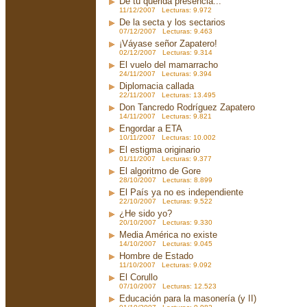
De tu querida presencia...
11/12/2007 Lecturas: 9.972
De la secta y los sectarios
07/12/2007 Lecturas: 9.463
¡Váyase señor Zapatero!
02/12/2007 Lecturas: 9.314
El vuelo del mamarracho
24/11/2007 Lecturas: 9.394
Diplomacia callada
22/11/2007 Lecturas: 13.495
Don Tancredo Rodríguez Zapatero
14/11/2007 Lecturas: 9.821
Engordar a ETA
10/11/2007 Lecturas: 10.002
El estigma originario
01/11/2007 Lecturas: 9.377
El algoritmo de Gore
28/10/2007 Lecturas: 8.899
El País ya no es independiente
22/10/2007 Lecturas: 9.522
¿He sido yo?
20/10/2007 Lecturas: 9.330
Media América no existe
14/10/2007 Lecturas: 9.045
Hombre de Estado
11/10/2007 Lecturas: 9.092
El Corullo
07/10/2007 Lecturas: 12.523
Educación para la masonería (y II)