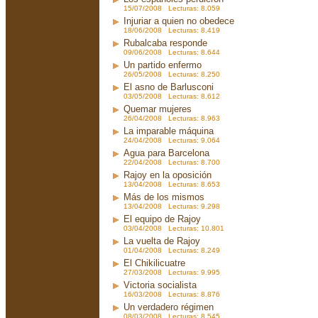
15/07/2008 Lecturas: 8.059
Injuriar a quien no obedece
18/06/2008 Lecturas: 8.419
Rubalcaba responde
09/06/2008 Lecturas: 8.644
Un partido enfermo
26/05/2008 Lecturas: 8.250
El asno de Barlusconi
03/05/2008 Lecturas: 8.612
Quemar mujeres
26/04/2008 Lecturas: 8.963
La imparable máquina
24/04/2008 Lecturas: 9.064
Agua para Barcelona
22/04/2008 Lecturas: 8.700
Rajoy en la oposición
13/04/2008 Lecturas: 8.653
Más de los mismos
13/04/2008 Lecturas: 9.298
El equipo de Rajoy
03/04/2008 Lecturas: 10.801
La vuelta de Rajoy
01/04/2008 Lecturas: 8.249
El Chikilicuatre
27/03/2008 Lecturas: 9.995
Victoria socialista
16/03/2008 Lecturas: 8.876
Un verdadero régimen
08/03/2008 Lecturas: 8.545