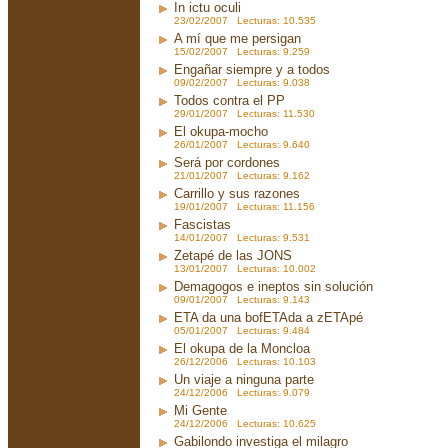
In ictu oculi
23/02/2007 Lecturas: 10.535
A mí que me persigan
15/02/2007 Lecturas: 9.259
Engañar siempre y a todos
09/02/2007 Lecturas: 9.038
Todos contra el PP
29/01/2007 Lecturas: 11.530
El okupa-mocho
26/01/2007 Lecturas: 9.640
Será por cordones
21/01/2007 Lecturas: 9.162
Carrillo y sus razones
19/01/2007 Lecturas: 11.156
Fascistas
14/01/2007 Lecturas: 9.531
Zetapé de las JONS
13/01/2007 Lecturas: 10.002
Demagogos e ineptos sin solución
09/01/2007 Lecturas: 9.143
ETA da una bofETAda a zETApé
05/01/2007 Lecturas: 9.484
El okupa de la Moncloa
26/12/2006 Lecturas: 10.103
Un viaje a ninguna parte
24/12/2006 Lecturas: 9.079
Mi Gente
24/12/2006 Lecturas: 10.625
Gabilondo investiga el milagro