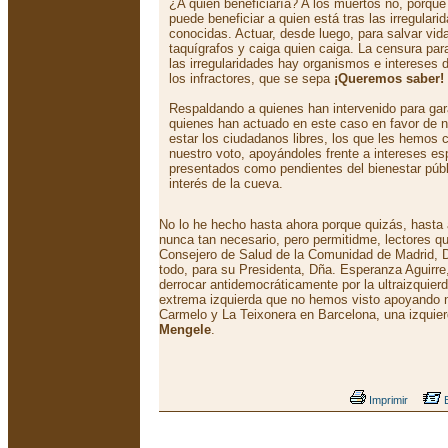
¿A quien beneficiaría? A los muertos no, porqu
puede beneficiar a quien está tras las irregular
conocidas. Actuar, desde luego, para salvar vi
taquígrafos y caiga quien caiga. La censura para
las irregularidades hay organismos e intereses 
los infractores, que se sepa
¡Queremos saber!
Respaldando a quienes han intervenido para gara
quienes han actuado en este caso en favor de 
estar los ciudadanos libres, los que les hemos 
nuestro voto, apoyándoles frente a intereses es
presentados como pendientes del bienestar púb
interés de la cueva.
No lo he hecho hasta ahora porque quizás, hasta 
nunca tan necesario, pero permitidme, lectores qu
Consejero de Salud de la Comunidad de Madrid, 
todo, para su Presidenta, Dña. Esperanza Aguirre
derrocar antidemocráticamente por la ultraizquier
extrema izquierda que no hemos visto apoyando n
Carmelo y La Teixonera en Barcelona, una izquier
Mengele
.
Imprimir
E