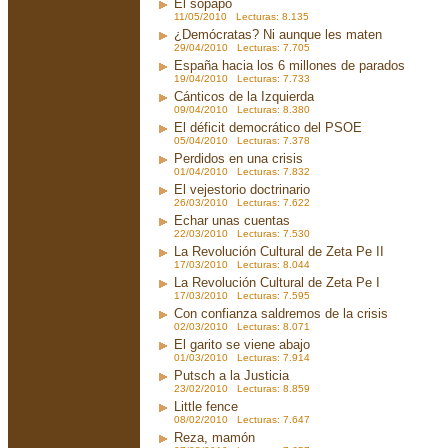
El sopapo
11/05/2010 Lecturas: 8.135
¿Demócratas? Ni aunque les maten
29/04/2010 Lecturas: 7.705
España hacia los 6 millones de parados
19/04/2010 Lecturas: 7.733
Cánticos de la Izquierda
09/04/2010 Lecturas: 8.380
El déficit democrático del PSOE
05/04/2010 Lecturas: 7.378
Perdidos en una crisis
01/04/2010 Lecturas: 7.832
El vejestorio doctrinario
26/03/2010 Lecturas: 7.622
Echar unas cuentas
22/03/2010 Lecturas: 7.530
La Revolución Cultural de Zeta Pe II
17/03/2010 Lecturas: 8.044
La Revolución Cultural de Zeta Pe I
17/03/2010 Lecturas: 7.595
Con confianza saldremos de la crisis
02/03/2010 Lecturas: 8.071
El garito se viene abajo
01/03/2010 Lecturas: 7.914
Putsch a la Justicia
23/02/2010 Lecturas: 8.859
Little fence
08/02/2010 Lecturas: 7.647
Reza, mamón