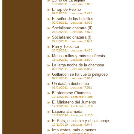
Zumo de Laranjeira
13/03/2011 Lecturas: 7.803
El rap de Pepiño
09/03/2011 Lecturas: 7.490
El señor de los bolsillos
02/03/2011 Lecturas: 8.005
Socialismo chatarra (II)
28/02/2011 Lecturas: 7.879
Socialismo chatarra (I)
22/02/2011 Lecturas: 7.604
Pan y Telecirco
20/02/2011 Lecturas: 8.465
Menos rollos y más sindéresis
15/02/2011 Lecturas: 8.800
La larga noche de la chamosa
02/02/2011 Lecturas: 8.887
Gallardón se ha vuelto peligroso
07/01/2011 Lecturas: 7.814
Un dadá a destiempo
01/01/2011 Lecturas: 7.511
El síndrome Chamosa
19/12/2010 Lecturas: 8.206
El Ministerio del Jumento
17/12/2010 Lecturas: 8.716
España alarmada
10/12/2010 Lecturas: 8.215
El País, el paisaje y el paisanaje
17/11/2010 Lecturas: 9.647
Impuestos, más o menos
11/11/2010 Lecturas: 8.503