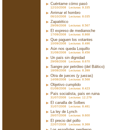
Cuéntame cómo pasó
12/10/2008 Lecturas: 9.335
Arrimar el hombro
06/10/2008 Lecturas: 8.035
Zapatético
29/09/2008 Lecturas: 8.567
El expreso de medianoche
17/09/2008 Lecturas: 8.868
Que paguen los votantes
10/09/2008 Lecturas: 8.496
Aún nos queda Loquillo
31/08/2008 Lecturas: 8.456
Un país sin dignidad
29/08/2008 Lecturas: 8.670
Sangre por petróleo (del Báltico)
18/08/2008 Lecturas: 8.399
Otra de jueces (y juezas)
14/08/2008 Lecturas: 8.568
Objetivo cumplido
01/08/2008 Lecturas: 8.423
País socialista, país en ruina
31/07/2008 Lecturas: 12.279
El canalla de Solbes
31/07/2008 Lecturas: 8.481
La ley de Lynch
26/07/2008 Lecturas: 9.600
El precio del pollo
22/07/2008 Lecturas: 9.369
Los españoles perdieron