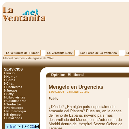
La Ventanita del Humor
La Ventanita Sexy
Los Foros de La Ventanita
Li
Madrid, viernes 7 de agosto de 2026
SERVICIOS
Inicio
Opinión: El liberal
Humor
Foros
Chat
Mengele en Urgencias
Encuestas
Juegos
14/04/2005 Lecturas: 12.247
Sexy
Libro visitas
Publio
Calculadoras
Traductor
¿Dónde? ¿En algún país especialmente
Horóscopo
atrasado del Planeta? Pues no, en la capital
Numerología
El tiempo
del reino de España, noveno país más
Enlázanos
desarrollado del Mundo, en la Autonomía de
Madrid dentro del Hospital Severo Ochoa de
Leganés.