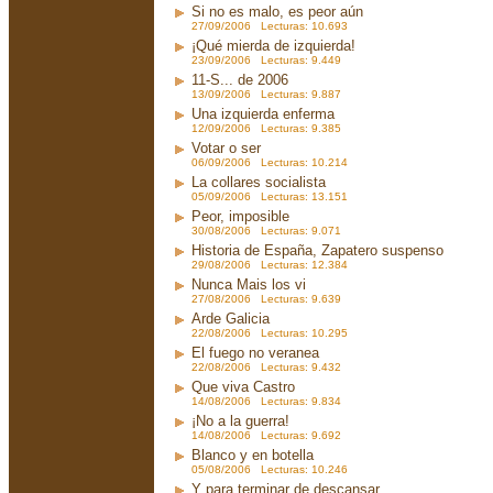
Si no es malo, es peor aún
27/09/2006 Lecturas: 10.693
¡Qué mierda de izquierda!
23/09/2006 Lecturas: 9.449
11-S... de 2006
13/09/2006 Lecturas: 9.887
Una izquierda enferma
12/09/2006 Lecturas: 9.385
Votar o ser
06/09/2006 Lecturas: 10.214
La collares socialista
05/09/2006 Lecturas: 13.151
Peor, imposible
30/08/2006 Lecturas: 9.071
Historia de España, Zapatero suspenso
29/08/2006 Lecturas: 12.384
Nunca Mais los vi
27/08/2006 Lecturas: 9.639
Arde Galicia
22/08/2006 Lecturas: 10.295
El fuego no veranea
22/08/2006 Lecturas: 9.432
Que viva Castro
14/08/2006 Lecturas: 9.834
¡No a la guerra!
14/08/2006 Lecturas: 9.692
Blanco y en botella
05/08/2006 Lecturas: 10.246
Y para terminar de descansar...