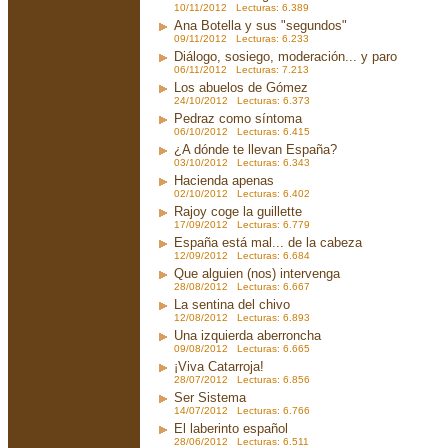
10/11/2012 Lecturas: 6.389
Ana Botella y sus "segundos"
09/11/2012 Lecturas: 6.233
Diálogo, sosiego, moderación... y paro
06/11/2012 Lecturas: 7.213
Los abuelos de Gómez
24/10/2012 Lecturas: 6.373
Pedraz como síntoma
06/10/2012 Lecturas: 6.415
¿A dónde te llevan España?
03/10/2012 Lecturas: 6.343
Hacienda apenas
02/10/2012 Lecturas: 6.402
Rajoy coge la guillette
17/09/2012 Lecturas: 6.779
España está mal... de la cabeza
12/09/2012 Lecturas: 6.684
Que alguien (nos) intervenga
28/08/2012 Lecturas: 6.667
La sentina del chivo
12/08/2012 Lecturas: 6.893
Una izquierda aberroncha
09/08/2012 Lecturas: 6.665
¡Viva Catarroja!
28/07/2012 Lecturas: 6.856
Ser Sistema
14/07/2012 Lecturas: 6.766
El laberinto español
28/06/2012 Lecturas: 6.511