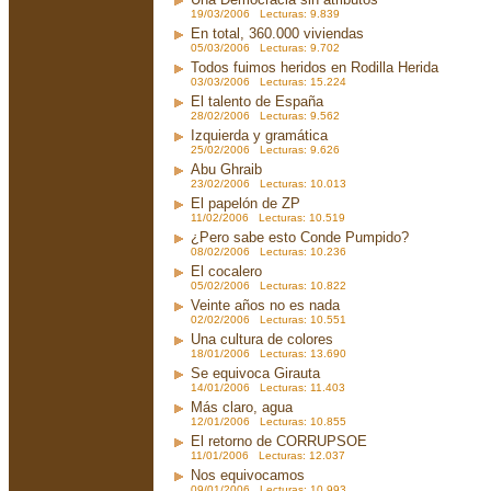
19/03/2006 Lecturas: 9.839
En total, 360.000 viviendas
05/03/2006 Lecturas: 9.702
Todos fuimos heridos en Rodilla Herida
03/03/2006 Lecturas: 15.224
El talento de España
28/02/2006 Lecturas: 9.562
Izquierda y gramática
25/02/2006 Lecturas: 9.626
Abu Ghraib
23/02/2006 Lecturas: 10.013
El papelón de ZP
11/02/2006 Lecturas: 10.519
¿Pero sabe esto Conde Pumpido?
08/02/2006 Lecturas: 10.236
El cocalero
05/02/2006 Lecturas: 10.822
Veinte años no es nada
02/02/2006 Lecturas: 10.551
Una cultura de colores
18/01/2006 Lecturas: 13.690
Se equivoca Girauta
14/01/2006 Lecturas: 11.403
Más claro, agua
12/01/2006 Lecturas: 10.855
El retorno de CORRUPSOE
11/01/2006 Lecturas: 12.037
Nos equivocamos
09/01/2006 Lecturas: 10.993