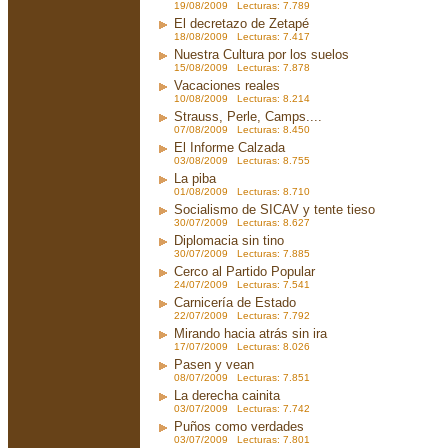
19/08/2009 Lecturas: 7.789
El decretazo de Zetapé
18/08/2009 Lecturas: 7.417
Nuestra Cultura por los suelos
15/08/2009 Lecturas: 7.878
Vacaciones reales
10/08/2009 Lecturas: 8.214
Strauss, Perle, Camps....
07/08/2009 Lecturas: 8.450
El Informe Calzada
03/08/2009 Lecturas: 8.755
La piba
01/08/2009 Lecturas: 8.710
Socialismo de SICAV y tente tieso
30/07/2009 Lecturas: 8.627
Diplomacia sin tino
30/07/2009 Lecturas: 7.885
Cerco al Partido Popular
24/07/2009 Lecturas: 7.541
Carnicería de Estado
22/07/2009 Lecturas: 7.792
Mirando hacia atrás sin ira
17/07/2009 Lecturas: 8.026
Pasen y vean
08/07/2009 Lecturas: 7.851
La derecha cainita
03/07/2009 Lecturas: 7.742
Puños como verdades
03/07/2009 Lecturas: 7.801