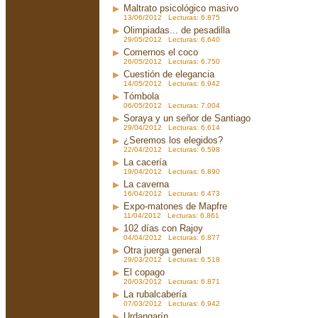
Maltrato psicológico masivo
13/06/2012 Lecturas: 6.875
Olimpiadas... de pesadilla
29/05/2012 Lecturas: 6.640
Comernos el coco
26/05/2012 Lecturas: 6.750
Cuestión de elegancia
14/05/2012 Lecturas: 6.942
Tómbola
06/05/2012 Lecturas: 7.004
Soraya y un señor de Santiago
29/04/2012 Lecturas: 6.614
¿Seremos los elegidos?
22/04/2012 Lecturas: 6.598
La cacería
19/04/2012 Lecturas: 6.890
La caverna
16/04/2012 Lecturas: 6.473
Expo-matones de Mapfre
11/04/2012 Lecturas: 6.861
102 días con Rajoy
04/04/2012 Lecturas: 6.877
Otra juerga general
29/03/2012 Lecturas: 6.518
El copago
20/03/2012 Lecturas: 6.871
La rubalcabería
07/03/2012 Lecturas: 6.942
Urdangarín