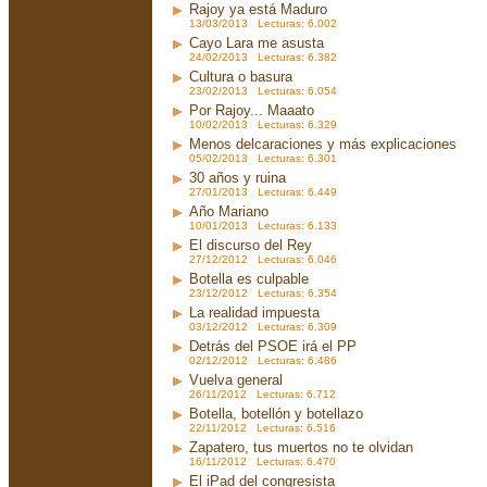
Rajoy ya está Maduro
13/03/2013 Lecturas: 6.002
Cayo Lara me asusta
24/02/2013 Lecturas: 6.382
Cultura o basura
23/02/2013 Lecturas: 6.054
Por Rajoy... Maaato
10/02/2013 Lecturas: 6.329
Menos delcaraciones y más explicaciones
05/02/2013 Lecturas: 6.301
30 años y ruina
27/01/2013 Lecturas: 6.449
Año Mariano
10/01/2013 Lecturas: 6.133
El discurso del Rey
27/12/2012 Lecturas: 6.046
Botella es culpable
23/12/2012 Lecturas: 6.354
La realidad impuesta
03/12/2012 Lecturas: 6.309
Detrás del PSOE irá el PP
02/12/2012 Lecturas: 6.486
Vuelva general
26/11/2012 Lecturas: 6.712
Botella, botellón y botellazo
22/11/2012 Lecturas: 6.516
Zapatero, tus muertos no te olvidan
16/11/2012 Lecturas: 6.470
El iPad del congresista