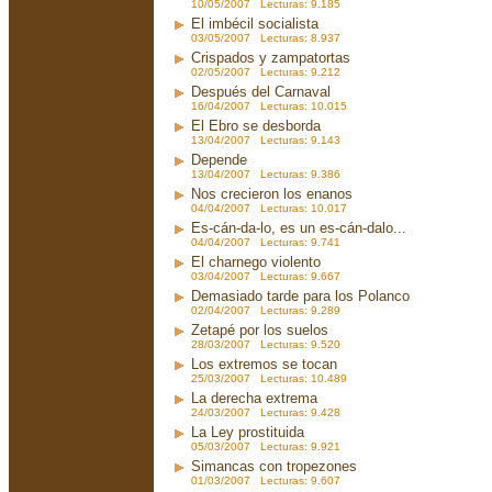
10/05/2007 Lecturas: 9.185
El imbécil socialista
03/05/2007 Lecturas: 8.937
Crispados y zampatortas
02/05/2007 Lecturas: 9.212
Después del Carnaval
16/04/2007 Lecturas: 10.015
El Ebro se desborda
13/04/2007 Lecturas: 9.143
Depende
13/04/2007 Lecturas: 9.386
Nos crecieron los enanos
04/04/2007 Lecturas: 10.017
Es-cán-da-lo, es un es-cán-dalo...
04/04/2007 Lecturas: 9.741
El charnego violento
03/04/2007 Lecturas: 9.667
Demasiado tarde para los Polanco
02/04/2007 Lecturas: 9.289
Zetapé por los suelos
28/03/2007 Lecturas: 9.520
Los extremos se tocan
25/03/2007 Lecturas: 10.489
La derecha extrema
24/03/2007 Lecturas: 9.428
La Ley prostituida
05/03/2007 Lecturas: 9.921
Simancas con tropezones
01/03/2007 Lecturas: 9.607