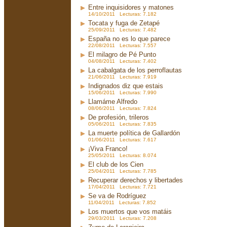
Entre inquisidores y matones
14/10/2011 Lecturas: 7.182
Tocata y fuga de Zetapé
25/09/2011 Lecturas: 7.482
España no es lo que parece
22/08/2011 Lecturas: 7.557
El milagro de Pé Punto
04/08/2011 Lecturas: 7.402
La cabalgata de los perroflautas
21/06/2011 Lecturas: 7.919
Indignados diz que estais
15/06/2011 Lecturas: 7.990
Llamáme Alfredo
08/06/2011 Lecturas: 7.824
De profesión, trileros
05/06/2011 Lecturas: 7.835
La muerte política de Gallardón
01/06/2011 Lecturas: 7.617
¡Viva Franco!
25/05/2011 Lecturas: 8.074
El club de los Cien
25/04/2011 Lecturas: 7.785
Recuperar derechos y libertades
17/04/2011 Lecturas: 7.721
Se va de Rodríguez
11/04/2011 Lecturas: 7.852
Los muertos que vos matáis
29/03/2011 Lecturas: 7.208