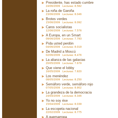
Presidente, has estado cumbre
24/06/2009 Lecturas: 8.582
La roña de Garoña
23/06/2009 Lecturas: 8.046
Brotes verdes
15/06/2009 Lecturas: 8.092
Caros socialistas
12/06/2009 Lecturas: 7.576
A Europa, en un Smart
09/06/2009 Lecturas: 7.793
Pida usted perdón
04/06/2009 Lecturas: 8.019
De Madrid a Moscú
02/06/2009 Lecturas: 8.476
La alianza de las galaxias
20/05/2009 Lecturas: 7.679
Que viene el lobby
16/05/2009 Lecturas: 7.820
Los menéndez
08/05/2009 Lecturas: 8.250
Semáforo verde, semáforo rojo
07/05/2009 Lecturas: 8.902
La grandeza de la democracia
24/04/2009 Lecturas: 8.346
Yo no soy ése
15/04/2009 Lecturas: 8.039
La escopeta nacional
22/02/2009 Lecturas: 8.775
A quemarropa