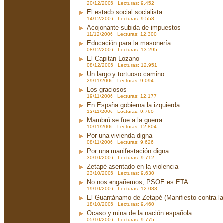
20/12/2006 Lecturas: 9.452
El estado social socialista
14/12/2006 Lecturas: 9.553
Acojonante subida de impuestos
11/12/2006 Lecturas: 12.300
Educación para la masonería
08/12/2006 Lecturas: 13.295
El Capitán Lozano
08/12/2006 Lecturas: 12.951
Un largo y tortuoso camino
29/11/2006 Lecturas: 9.094
Los graciosos
19/11/2006 Lecturas: 12.177
En España gobierna la izquierda
13/11/2006 Lecturas: 9.760
Mambrú se fue a la guerra
10/11/2006 Lecturas: 12.804
Por una vivienda digna
08/11/2006 Lecturas: 9.626
Por una manifestación digna
30/10/2006 Lecturas: 9.712
Zetapé asentado en la violencia
23/10/2006 Lecturas: 9.630
No nos engañemos, PSOE es ETA
19/10/2006 Lecturas: 12.083
El Guantánamo de Zetapé (Manifiesto contra la 
18/10/2006 Lecturas: 9.460
Ocaso y ruina de la nación española
05/10/2006 Lecturas: 9.775