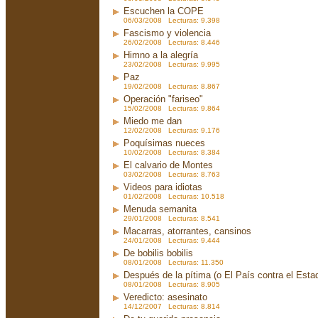
Escuchen la COPE
06/03/2008 Lecturas: 9.398
Fascismo y violencia
26/02/2008 Lecturas: 8.446
Himno a la alegría
23/02/2008 Lecturas: 9.995
Paz
19/02/2008 Lecturas: 8.867
Operación "fariseo"
15/02/2008 Lecturas: 9.864
Miedo me dan
12/02/2008 Lecturas: 9.176
Poquísimas nueces
10/02/2008 Lecturas: 8.384
El calvario de Montes
03/02/2008 Lecturas: 8.763
Videos para idiotas
01/02/2008 Lecturas: 10.518
Menuda semanita
29/01/2008 Lecturas: 8.541
Macarras, atorrantes, cansinos
24/01/2008 Lecturas: 9.444
De bobilis bobilis
08/01/2008 Lecturas: 11.350
Después de la pítima (o El País contra el Est
08/01/2008 Lecturas: 8.905
Veredicto: asesinato
14/12/2007 Lecturas: 8.814