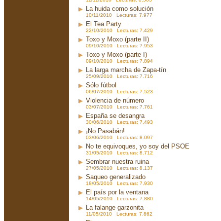
La huida como solución
10/11/2010 Lecturas: 7.977
El Tea Party
22/10/2010 Lecturas: 7.429
Toxo y Moxo (parte II)
09/10/2010 Lecturas: 7.953
Toxo y Moxo (parte I)
09/10/2010 Lecturas: 7.894
La larga marcha de Zapa-tín
25/09/2010 Lecturas: 7.716
Sólo fútbol
06/07/2010 Lecturas: 7.523
Violencia de número
03/07/2010 Lecturas: 7.761
España se desangra
30/06/2010 Lecturas: 7.493
¡No Pasabán!
03/06/2010 Lecturas: 8.097
No te equivoques, yo soy del PSOE
31/05/2010 Lecturas: 8.712
Sembrar nuestra ruina
27/05/2010 Lecturas: 8.137
Saqueo generalizado
18/05/2010 Lecturas: 7.930
El país por la ventana
14/05/2010 Lecturas: 7.880
La falange garzonita
11/05/2010 Lecturas: 7.862