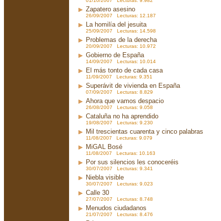
01/10/2007 Lecturas: 9.982
Zapatero asesino
26/09/2007 Lecturas: 12.187
La homilía del jesuita
25/09/2007 Lecturas: 14.598
Problemas de la derecha
20/09/2007 Lecturas: 10.972
Gobierno de España
14/09/2007 Lecturas: 10.014
El más tonto de cada casa
11/09/2007 Lecturas: 9.351
Superávit de vivienda en España
07/09/2007 Lecturas: 8.829
Ahora que vamos despacio
26/08/2007 Lecturas: 9.058
Cataluña no ha aprendido
19/08/2007 Lecturas: 9.230
Mil trescientas cuarenta y cinco palabras
11/08/2007 Lecturas: 9.079
MiGAL Bosé
11/08/2007 Lecturas: 10.163
Por sus silencios les conoceréis
30/07/2007 Lecturas: 9.341
Niebla visible
30/07/2007 Lecturas: 9.023
Calle 30
27/07/2007 Lecturas: 8.748
Menudos ciudadanos
21/07/2007 Lecturas: 8.476