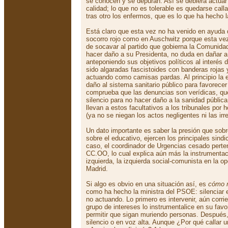
se conocen y se depuran. Así se debiera actuar 
calidad; lo que no es tolerable es quedarse cal
tras otro los enfermos, que es lo que ha hecho 
Está claro que esta vez no ha venido en ayuda 
socorro rojo como en Auschwitz porque esta vez
de socavar al partido que gobierna la Comunidad
hacer daño a su Presidenta, no duda en dañar 
anteponiendo sus objetivos políticos al interés
sido algaradas fascistoides con banderas rojas 
actuando como camisas pardas. Al principio la 
daño al sistema sanitario público para favorecer
comprueba que las denuncias son verídicas, qu
silencio para no hacer daño a la sanidad pública
llevan a estos facultativos a los tribunales por 
(ya no se niegan los actos negligentes ni las irr
Un dato importante es saber la presión que sobr
sobre el educativo, ejercen los principales sind
caso, el coordinador de Urgencias cesado perte
CC.OO, lo cual explica aún más la instrumentac
izquierda, la izquierda social-comunista en la 
Madrid.
Si algo es obvio en una situación así, es
cómo n
como ha hecho la ministra del PSOE: silenciar e
no actuando. Lo primero es intervenir, aún corri
grupo de intereses lo instrumentalice en su favo
permitir que sigan muriendo personas. Después, 
silencio o en voz alta. Aunque ¿Por qué callar