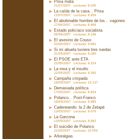
Prisa mata
21/07/2007 Lecturas: 9.035
La caída de la casa... Prisa
12/07/2007 Lecturas: 8.954
El
abobinable
hombre de los... vagones
17/06/2007 Lecturas: 8.994
Estado policíaco socialista
06/06/2007 Lecturas: 9.196
El asesino de Couso
02/06/2007 Lecturas: 9.681
Si mi abuela tuviera tres ruedas
31/05/2007 Lecturas: 9.280
El PSOE ante ETA
22/05/2007 Lecturas: 9.324
La rosa y el insulto
22/05/2007 Lecturas: 9.392
Campaña crispada
18/05/2007 Lecturas: 10.127
Demasiada política
17/05/2007 Lecturas: 8.834
Polanco... Post-Franco
16/05/2007 Lecturas: 9.985
Cadeneando: la 2 de Zetapé
13/05/2007 Lecturas: 9.076
La Garzona
13/05/2007 Lecturas: 8.982
El suicidio de Polanco
11/05/2007 Lecturas: 10.554
Añoralgias