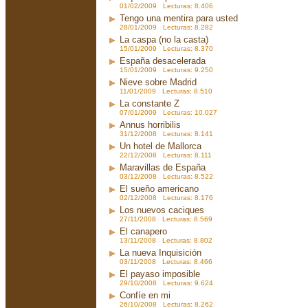
01/02/2009 Lecturas: 8.406
Tengo una mentira para usted
28/01/2009 Lecturas: 8.282
La caspa (no la casta)
15/01/2009 Lecturas: 8.370
España desacelerada
15/01/2009 Lecturas: 9.250
Nieve sobre Madrid
11/01/2009 Lecturas: 8.510
La constante Z
07/01/2009 Lecturas: 10.027
Annus horribilis
31/12/2008 Lecturas: 8.141
Un hotel de Mallorca
22/12/2008 Lecturas: 8.111
Maravillas de España
03/12/2008 Lecturas: 8.522
El sueño americano
02/12/2008 Lecturas: 8.176
Los nuevos caciques
27/11/2008 Lecturas: 8.569
El canapero
13/11/2008 Lecturas: 8.802
La nueva Inquisición
03/11/2008 Lecturas: 8.466
El payaso imposible
29/10/2008 Lecturas: 9.624
Confíe en mi
26/10/2008 Lecturas: 8.262