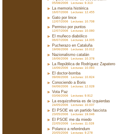
05/08/2006 Lecturas: 9.313
La memoria histérica
16/07/2006 Lecturas: 12.455
Gato por lince
12/07/2006 Lecturas: 10.708
Permiso por puntos
12/07/2006 Lecturas: 10.080
El muñeco diabólico
06/07/2006 Lecturas: 14.005
Pucherazo en Cataluña
19/06/2006 Lecturas: 10.012
Nazionalismo catalán
16/06/2006 Lecturas: 10.378
La República de Rodríguez Zapatero
14/06/2006 Lecturas: 10.093
El doctor-bomba
09/06/2006 Lecturas: 10.824
Conociendo a Boris
04/06/2006 Lecturas: 12.028
Vota Paz
03/06/2006 Lecturas: 9.912
La esquizofrenia es de izquierdas
24/05/2006 Lecturas: 10.037
El PSOE es un partido fascista
23/05/2006 Lecturas: 19.046
El PSOE me da miedo
22/05/2006 Lecturas: 11.028
Polanco a referéndum
20/05/2006 Lecturas: 9.278