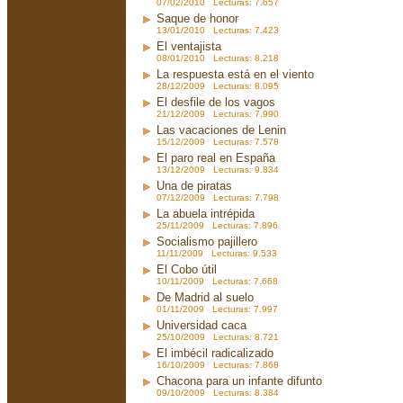
07/02/2010 Lecturas: 7.657
Saque de honor
13/01/2010 Lecturas: 7.423
El ventajista
08/01/2010 Lecturas: 8.218
La respuesta está en el viento
28/12/2009 Lecturas: 8.095
El desfile de los vagos
21/12/2009 Lecturas: 7.990
Las vacaciones de Lenin
15/12/2009 Lecturas: 7.578
El paro real en España
13/12/2009 Lecturas: 9.834
Una de piratas
07/12/2009 Lecturas: 7.798
La abuela intrépida
25/11/2009 Lecturas: 7.896
Socialismo pajillero
11/11/2009 Lecturas: 9.533
El Cobo útil
10/11/2009 Lecturas: 7.668
De Madrid al suelo
01/11/2009 Lecturas: 7.997
Universidad caca
25/10/2009 Lecturas: 8.721
El imbécil radicalizado
16/10/2009 Lecturas: 7.868
Chacona para un infante difunto
09/10/2009 Lecturas: 8.384