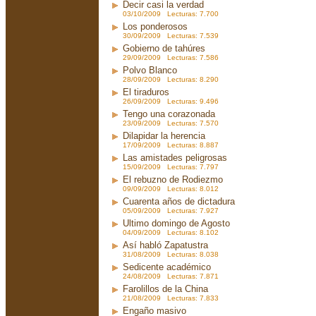
Decir casi la verdad
03/10/2009 Lecturas: 7.700
Los ponderosos
30/09/2009 Lecturas: 7.539
Gobierno de tahúres
29/09/2009 Lecturas: 7.586
Polvo Blanco
28/09/2009 Lecturas: 8.290
El tiraduros
26/09/2009 Lecturas: 9.496
Tengo una corazonada
23/09/2009 Lecturas: 7.570
Dilapidar la herencia
17/09/2009 Lecturas: 8.887
Las amistades peligrosas
15/09/2009 Lecturas: 7.797
El rebuzno de Rodiezmo
09/09/2009 Lecturas: 8.012
Cuarenta años de dictadura
05/09/2009 Lecturas: 7.927
Ultimo domingo de Agosto
04/09/2009 Lecturas: 8.102
Así habló Zapatustra
31/08/2009 Lecturas: 8.038
Sedicente académico
24/08/2009 Lecturas: 7.871
Farolillos de la China
21/08/2009 Lecturas: 7.833
Engaño masivo