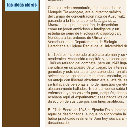
Como ustedes recordarán, el menudo doctor
Mengele
Tio Mengele
, era el director
médico
del campo de concentración nazi de Auschwitz
pasando a la Historia como
El ángel de la
Muerte
. Los que le conocían, le describían
como un joven ambicioso e inteligente y un
estudiante serio de Fisología Antropológica y
Genética a las órdenes de Otmar von
Verschuer en el Departamento de Biología
Hereditaria e Higiene Racial de la Universidad d
En 1938 es incorporado al ejército alemán y se 
académica. Ascendido a capitán y habiendo gana
1940 es retirado del combate, pero en 1943 in
científico en
un puesto de privilegio
. Le interes
gemelos y éste sería su laboratorio ideal, en el q
seleccionaba, golpeaba, ejecutaba, castraba, dr
su antojo con libertad absoluta: era el jefe del
se
se trataba de personas sino de muestras genét
aleatoriamente hallados. En el campo se sabía b
enfermería ya no volvería para, después, desa
acababa aquí el experimento: asesinados los 
disección de sus cuerpos con fines analíticos.
El 27 de Enero de 1945 el Ejército Rojo liberab
aquellos desdichados, aunque no encontraba la
había practicado realmente. Aún hoy sus
tratam
desconocidos.