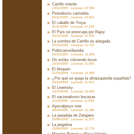
Carrillo miente
12/11/2005 Lecturas: 13.506
Periodismo carmelita
05/11/2005 Lecturas: 10.901
El caballo de Troya
01/11/2005 Lecturas: 12.203
El País se preocupa por Rajoy
26/10/2005 Lecturas: 10.552
La sombra de Carrillo es alargada
25/10/2005 Lecturas: 11.722
Politicamoribundia
23/10/2005 Lecturas: 10.654
Os estáis volviendo locos
22/10/2005 Lecturas: 11.083
El bloqueo
21/10/2005 Lecturas: 10.485
¿Por qué se queja la ultraizquierda española?
19/10/2005 Lecturas: 11.812
El Lewinsky
13/10/2005 Lecturas: 10.942
El nacionalismo bocazas
11/10/2005 Lecturas: 11.038
Apocalipsys now
09/10/2005 Lecturas: 11.280
La paradoja de Zetapero
26/09/2005 Lecturas: 11.557
La pegatina
25/09/2005 Lecturas: 11.778
Moncho Borrajo y Rosa Valenty