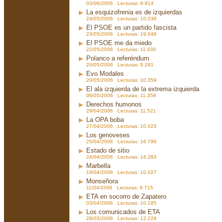
03/06/2006 Lecturas: 9.914
La esquizofrenia es de izquierdas
24/05/2006 Lecturas: 10.038
El PSOE es un partido fascista
23/05/2006 Lecturas: 19.049
El PSOE me da miedo
22/05/2006 Lecturas: 11.030
Polanco a referéndum
20/05/2006 Lecturas: 9.281
Evo Modales
20/05/2006 Lecturas: 10.359
El ala izquierda de la extrema izquierda
08/05/2006 Lecturas: 11.358
Derechos humonos
29/04/2006 Lecturas: 11.521
La OPA boba
27/04/2006 Lecturas: 10.023
Los genoveses
25/04/2006 Lecturas: 16.796
Estado de sitio
24/04/2006 Lecturas: 14.283
Marbella
19/04/2006 Lecturas: 10.027
Monseñora
11/04/2006 Lecturas: 9.715
ETA en socorro de Zapatero
03/04/2006 Lecturas: 10.185
Los comunicados de ETA
28/03/2006 Lecturas: 12.228