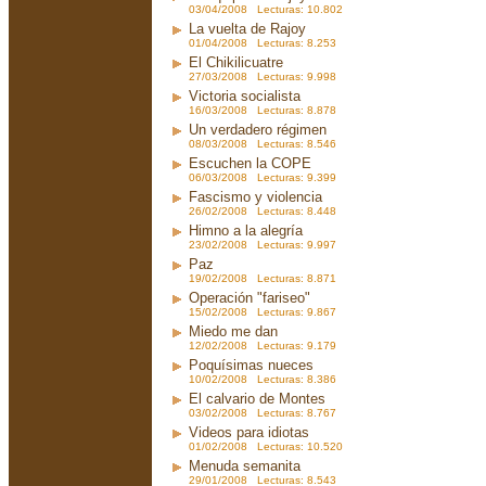
03/04/2008 Lecturas: 10.802
La vuelta de Rajoy
01/04/2008 Lecturas: 8.253
El Chikilicuatre
27/03/2008 Lecturas: 9.998
Victoria socialista
16/03/2008 Lecturas: 8.878
Un verdadero régimen
08/03/2008 Lecturas: 8.546
Escuchen la COPE
06/03/2008 Lecturas: 9.399
Fascismo y violencia
26/02/2008 Lecturas: 8.448
Himno a la alegría
23/02/2008 Lecturas: 9.997
Paz
19/02/2008 Lecturas: 8.871
Operación "fariseo"
15/02/2008 Lecturas: 9.867
Miedo me dan
12/02/2008 Lecturas: 9.179
Poquísimas nueces
10/02/2008 Lecturas: 8.386
El calvario de Montes
03/02/2008 Lecturas: 8.767
Videos para idiotas
01/02/2008 Lecturas: 10.520
Menuda semanita
29/01/2008 Lecturas: 8.543