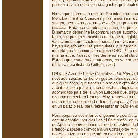
público, él solo corre con sus gastos personales
No es que pidamos a nuestro Presidente que s
Moncloa mientras Sonsoles y las niñas se marc
suegra, pero al menos que se
estire
un poco, qu
bolsillos
. Para que ustedes se sitúen, los prime
Dinamarca deben ir a la compra ¡en su automóvil 
tanto, los primeros ministros de Francia, Inglate
vacaciones como cualquier ciudadano. Ocasion
hayan alojado en villas particulares y, a cambio
importantes donaciones a alguna ONG. Pero nues
misma ética. Nuestro Presidente es socialista 
Estado que
como todos sabemos, no son de na
ministra socialista de Cultura,
dixit
)
Del yate
Azor
de Felipe González a
La Mareta
d
nuestros socialistas tienen gustos refinados, 
cualquier cosa, que tienen un alto concepto de s
Zapatero, por ejemplo, representaba la legislatu
acomodado país de la Unión Europea que, según 
económicamente a Francia. Hoy, representa un 
dos tercios del paro de la Unión Europea. ¿Y q
en un palacio real para representar un país en 
Para pagar su despilfarro, el gobierno socialista
común español ¡por diez! en el último año, de 
de Agosto -aprovechando la modorra estival de
Franco- Zapatero convocará un Consejo de Minis
del Ejecutivo nos anunciará, poniendo cara de p