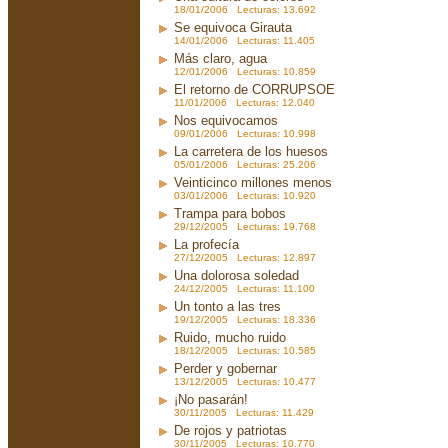
18/01/2006 Lecturas: 13.692
Se equivoca Girauta
14/01/2006 Lecturas: 11.405
Más claro, agua
12/01/2006 Lecturas: 10.859
El retorno de CORRUPSOE
11/01/2006 Lecturas: 12.040
Nos equivocamos
09/01/2006 Lecturas: 10.998
La carretera de los huesos
05/01/2006 Lecturas: 25.206
Veinticinco millones menos
03/01/2006 Lecturas: 10.920
Trampa para bobos
29/12/2005 Lecturas: 19.768
La profecía
27/12/2005 Lecturas: 12.897
Una dolorosa soledad
24/12/2005 Lecturas: 11.100
Un tonto a las tres
19/12/2005 Lecturas: 18.336
Ruido, mucho ruido
18/12/2005 Lecturas: 10.585
Perder y gobernar
13/12/2005 Lecturas: 10.477
¡No pasarán!
30/11/2005 Lecturas: 11.429
De rojos y patriotas
30/11/2005 Lecturas: 10.770