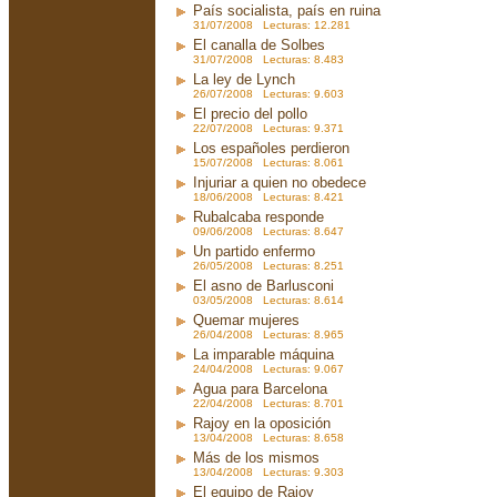
País socialista, país en ruina
31/07/2008 Lecturas: 12.281
El canalla de Solbes
31/07/2008 Lecturas: 8.483
La ley de Lynch
26/07/2008 Lecturas: 9.603
El precio del pollo
22/07/2008 Lecturas: 9.371
Los españoles perdieron
15/07/2008 Lecturas: 8.061
Injuriar a quien no obedece
18/06/2008 Lecturas: 8.421
Rubalcaba responde
09/06/2008 Lecturas: 8.647
Un partido enfermo
26/05/2008 Lecturas: 8.251
El asno de Barlusconi
03/05/2008 Lecturas: 8.614
Quemar mujeres
26/04/2008 Lecturas: 8.965
La imparable máquina
24/04/2008 Lecturas: 9.067
Agua para Barcelona
22/04/2008 Lecturas: 8.701
Rajoy en la oposición
13/04/2008 Lecturas: 8.658
Más de los mismos
13/04/2008 Lecturas: 9.303
El equipo de Rajoy