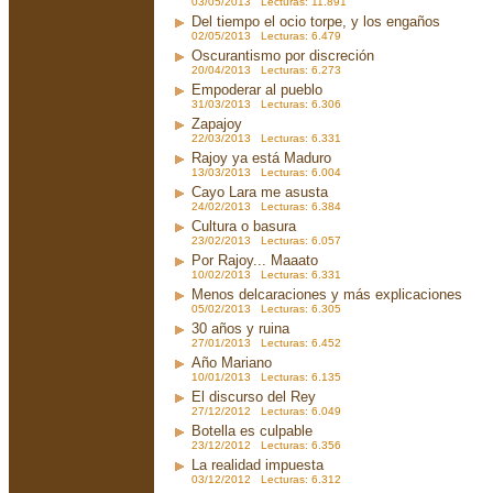
03/05/2013 Lecturas: 11.891
Del tiempo el ocio torpe, y los engaños
02/05/2013 Lecturas: 6.479
Oscurantismo por discreción
20/04/2013 Lecturas: 6.273
Empoderar al pueblo
31/03/2013 Lecturas: 6.306
Zapajoy
22/03/2013 Lecturas: 6.331
Rajoy ya está Maduro
13/03/2013 Lecturas: 6.004
Cayo Lara me asusta
24/02/2013 Lecturas: 6.384
Cultura o basura
23/02/2013 Lecturas: 6.057
Por Rajoy... Maaato
10/02/2013 Lecturas: 6.331
Menos delcaraciones y más explicaciones
05/02/2013 Lecturas: 6.305
30 años y ruina
27/01/2013 Lecturas: 6.452
Año Mariano
10/01/2013 Lecturas: 6.135
El discurso del Rey
27/12/2012 Lecturas: 6.049
Botella es culpable
23/12/2012 Lecturas: 6.356
La realidad impuesta
03/12/2012 Lecturas: 6.312