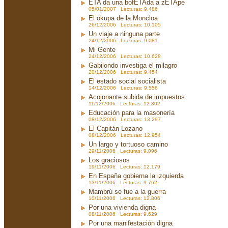
ETA da una bofETAda a zETApé
05/01/2007 Lecturas: 9.486
El okupa de la Moncloa
26/12/2006 Lecturas: 10.105
Un viaje a ninguna parte
24/12/2006 Lecturas: 9.081
Mi Gente
24/12/2006 Lecturas: 10.628
Gabilondo investiga el milagro
20/12/2006 Lecturas: 9.454
El estado social socialista
14/12/2006 Lecturas: 9.556
Acojonante subida de impuestos
11/12/2006 Lecturas: 12.302
Educación para la masonería
08/12/2006 Lecturas: 13.297
El Capitán Lozano
08/12/2006 Lecturas: 12.954
Un largo y tortuoso camino
29/11/2006 Lecturas: 9.096
Los graciosos
19/11/2006 Lecturas: 12.179
En España gobierna la izquierda
13/11/2006 Lecturas: 9.762
Mambrú se fue a la guerra
10/11/2006 Lecturas: 12.806
Por una vivienda digna
08/11/2006 Lecturas: 9.629
Por una manifestación digna