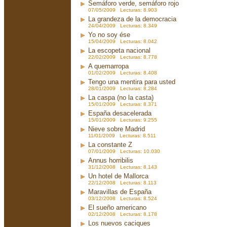
Semáforo verde, semáforo rojo
07/05/2009 Lecturas: 8.903
La grandeza de la democracia
24/04/2009 Lecturas: 8.349
Yo no soy ése
15/04/2009 Lecturas: 8.042
La escopeta nacional
22/02/2009 Lecturas: 8.778
A quemarropa
01/02/2009 Lecturas: 8.408
Tengo una mentira para usted
28/01/2009 Lecturas: 8.284
La caspa (no la casta)
15/01/2009 Lecturas: 8.371
España desacelerada
15/01/2009 Lecturas: 9.255
Nieve sobre Madrid
11/01/2009 Lecturas: 8.511
La constante Z
07/01/2009 Lecturas: 10.030
Annus horribilis
31/12/2008 Lecturas: 8.143
Un hotel de Mallorca
22/12/2008 Lecturas: 8.113
Maravillas de España
03/12/2008 Lecturas: 8.524
El sueño americano
02/12/2008 Lecturas: 8.178
Los nuevos caciques