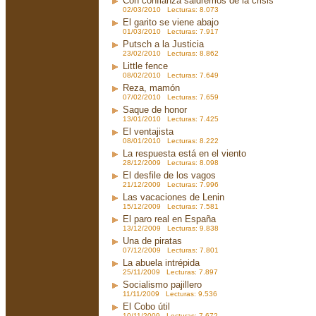
Con confianza saldremos de la crisis
02/03/2010 Lecturas: 8.073
El garito se viene abajo
01/03/2010 Lecturas: 7.917
Putsch a la Justicia
23/02/2010 Lecturas: 8.862
Little fence
08/02/2010 Lecturas: 7.649
Reza, mamón
07/02/2010 Lecturas: 7.659
Saque de honor
13/01/2010 Lecturas: 7.425
El ventajista
08/01/2010 Lecturas: 8.222
La respuesta está en el viento
28/12/2009 Lecturas: 8.098
El desfile de los vagos
21/12/2009 Lecturas: 7.996
Las vacaciones de Lenin
15/12/2009 Lecturas: 7.581
El paro real en España
13/12/2009 Lecturas: 9.838
Una de piratas
07/12/2009 Lecturas: 7.801
La abuela intrépida
25/11/2009 Lecturas: 7.897
Socialismo pajillero
11/11/2009 Lecturas: 9.536
El Cobo útil
10/11/2009 Lecturas: 7.672