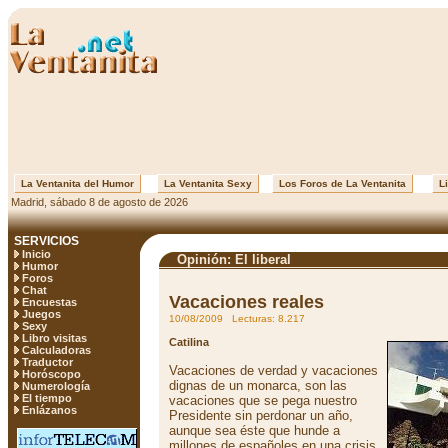
La Ventanita del Humor
La Ventanita Sexy
Los Foros de La Ventanita
Li
Madrid, sábado 8 de agosto de 2026
SERVICIOS
Inicio
Opinión: El liberal
Humor
Foros
Chat
Vacaciones reales
Encuestas
Juegos
10/08/2009 Lecturas: 8.217
Sexy
Libro visitas
Catilina
Calculadoras
Traductor
Vacaciones de verdad y vacaciones
Horóscopo
dignas de un monarca, son las
Numerología
El tiempo
vacaciones que se pega nuestro
Enlázanos
Presidente sin perdonar un año,
aunque sea éste que hunde a
millones de españoles en una crisis