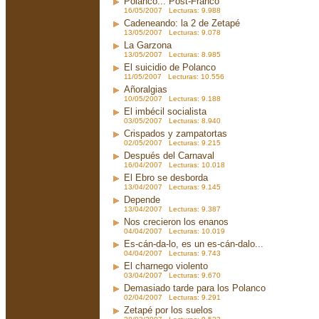
Polanco... Post-Franco
16/05/2007 Lecturas: 9.988
Cadeneando: la 2 de Zetapé
13/05/2007 Lecturas: 9.078
La Garzona
13/05/2007 Lecturas: 8.985
El suicidio de Polanco
11/05/2007 Lecturas: 10.556
Añoralgias
10/05/2007 Lecturas: 9.188
El imbécil socialista
03/05/2007 Lecturas: 8.940
Crispados y zampatortas
02/05/2007 Lecturas: 9.215
Después del Carnaval
16/04/2007 Lecturas: 10.018
El Ebro se desborda
13/04/2007 Lecturas: 9.145
Depende
13/04/2007 Lecturas: 9.387
Nos crecieron los enanos
04/04/2007 Lecturas: 10.019
Es-cán-da-lo, es un es-cán-dalo...
04/04/2007 Lecturas: 9.743
El charnego violento
03/04/2007 Lecturas: 9.670
Demasiado tarde para los Polanco
02/04/2007 Lecturas: 9.291
Zetapé por los suelos