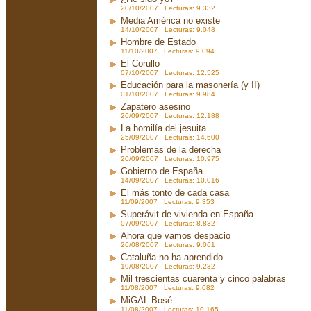
20/10/2007 Lecturas: 9.332
Media América no existe
14/10/2007 Lecturas: 9.048
Hombre de Estado
11/10/2007 Lecturas: 9.094
El Corullo
07/10/2007 Lecturas: 12.525
Educación para la masonería (y II)
01/10/2007 Lecturas: 9.984
Zapatero asesino
26/09/2007 Lecturas: 12.188
La homilía del jesuita
25/09/2007 Lecturas: 14.600
Problemas de la derecha
20/09/2007 Lecturas: 10.975
Gobierno de España
14/09/2007 Lecturas: 10.016
El más tonto de cada casa
11/09/2007 Lecturas: 9.353
Superávit de vivienda en España
07/09/2007 Lecturas: 8.832
Ahora que vamos despacio
26/08/2007 Lecturas: 9.061
Cataluña no ha aprendido
19/08/2007 Lecturas: 9.232
Mil trescientas cuarenta y cinco palabras
11/08/2007 Lecturas: 9.082
MiGAL Bosé
11/08/2007 Lecturas: 10.165