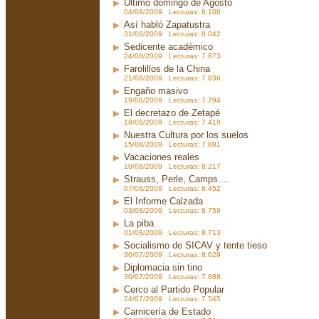
Ultimo domingo de Agosto
04/09/2009 Lecturas: 8.106
Así habló Zapatustra
31/08/2009 Lecturas: 8.042
Sedicente académico
24/08/2009 Lecturas: 7.873
Farolillos de la China
21/08/2009 Lecturas: 7.836
Engaño masivo
19/08/2009 Lecturas: 7.794
El decretazo de Zetapé
18/08/2009 Lecturas: 7.419
Nuestra Cultura por los suelos
15/08/2009 Lecturas: 7.881
Vacaciones reales
10/08/2009 Lecturas: 8.217
Strauss, Perle, Camps....
07/08/2009 Lecturas: 8.452
El Informe Calzada
03/08/2009 Lecturas: 8.759
La piba
01/08/2009 Lecturas: 8.713
Socialismo de SICAV y tente tieso
30/07/2009 Lecturas: 8.629
Diplomacia sin tino
30/07/2009 Lecturas: 7.888
Cerco al Partido Popular
24/07/2009 Lecturas: 7.545
Carnicería de Estado