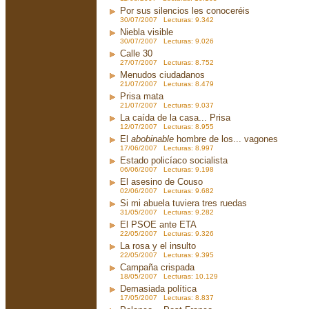
Por sus silencios les conoceréis
30/07/2007 Lecturas: 9.342
Niebla visible
30/07/2007 Lecturas: 9.026
Calle 30
27/07/2007 Lecturas: 8.752
Menudos ciudadanos
21/07/2007 Lecturas: 8.479
Prisa mata
21/07/2007 Lecturas: 9.037
La caída de la casa... Prisa
12/07/2007 Lecturas: 8.955
El
abobinable
hombre de los... vagones
17/06/2007 Lecturas: 8.997
Estado policíaco socialista
06/06/2007 Lecturas: 9.198
El asesino de Couso
02/06/2007 Lecturas: 9.682
Si mi abuela tuviera tres ruedas
31/05/2007 Lecturas: 9.282
El PSOE ante ETA
22/05/2007 Lecturas: 9.326
La rosa y el insulto
22/05/2007 Lecturas: 9.395
Campaña crispada
18/05/2007 Lecturas: 10.129
Demasiada política
17/05/2007 Lecturas: 8.837