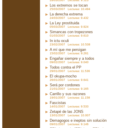
28/03/2007 Lecturas: 9.523
Los extremos se tocan
25/03/2007 Lecturas: 10.494
La derecha extrema
24/03/2007 Lecturas: 9.432
La Ley prostituida
05/03/2007 Lecturas: 9.924
Simancas con tropezones
01/03/2007 Lecturas: 9.610
In ictu oculi
23/02/2007 Lecturas: 10.538
A mí que me persigan
15/02/2007 Lecturas: 9.261
Engañar siempre y a todos
09/02/2007 Lecturas: 9.040
Todos contra el PP
29/01/2007 Lecturas: 11.536
El okupa-mocho
26/01/2007 Lecturas: 9.641
Será por cordones
21/01/2007 Lecturas: 9.165
Carrillo y sus razones
19/01/2007 Lecturas: 11.158
Fascistas
14/01/2007 Lecturas: 9.533
Zetapé de las JONS
13/01/2007 Lecturas: 10.007
Demagogos e ineptos sin solución
09/01/2007 Lecturas: 9.146