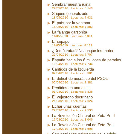
Sembrar nuestra ruina
27/05/2010 Lecturas: 8.140
Saqueo generalizado
18/05/2010 Lecturas: 7.931
El país por la ventana
14/05/2010 Lecturas: 7.883
La falange garzonita
11/05/2010 Lecturas: 7.864
El sopapo
11/05/2010 Lecturas: 8.137
¿Demócratas? Ni aunque les maten
29/04/2010 Lecturas: 7.707
España hacia los 6 millones de parados
19/04/2010 Lecturas: 7.734
Cánticos de la Izquierda
09/04/2010 Lecturas: 8.381
El déficit democrático del PSOE
05/04/2010 Lecturas: 7.381
Perdidos en una crisis
01/04/2010 Lecturas: 7.836
El vejestorio doctrinario
26/03/2010 Lecturas: 7.624
Echar unas cuentas
22/03/2010 Lecturas: 7.533
La Revolución Cultural de Zeta Pe II
17/03/2010 Lecturas: 8.046
La Revolución Cultural de Zeta Pe I
17/03/2010 Lecturas: 7.598