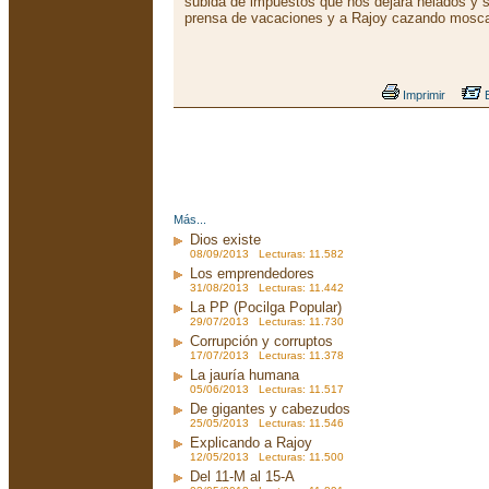
subida de impuestos que nos dejará helados y 
prensa de vacaciones y a Rajoy cazando mosc
Imprimir
E
Más...
Dios existe
08/09/2013 Lecturas: 11.582
Los emprendedores
31/08/2013 Lecturas: 11.442
La PP (Pocilga Popular)
29/07/2013 Lecturas: 11.730
Corrupción y corruptos
17/07/2013 Lecturas: 11.378
La jauría humana
05/06/2013 Lecturas: 11.517
De gigantes y cabezudos
25/05/2013 Lecturas: 11.546
Explicando a Rajoy
12/05/2013 Lecturas: 11.500
Del 11-M al 15-A