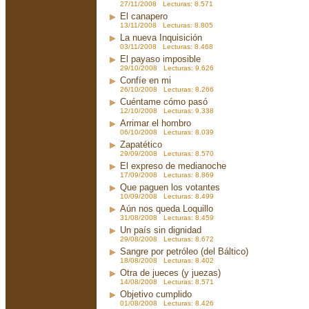
27/11/2008 Lecturas: 8.571
El canapero
13/11/2008 Lecturas: 8.805
La nueva Inquisición
03/11/2008 Lecturas: 8.468
El payaso imposible
29/10/2008 Lecturas: 9.626
Confíe en mi
26/10/2008 Lecturas: 8.266
Cuéntame cómo pasó
12/10/2008 Lecturas: 9.338
Arrimar el hombro
06/10/2008 Lecturas: 8.039
Zapatético
29/09/2008 Lecturas: 8.570
El expreso de medianoche
17/09/2008 Lecturas: 8.869
Que paguen los votantes
10/09/2008 Lecturas: 8.499
Aún nos queda Loquillo
31/08/2008 Lecturas: 8.459
Un país sin dignidad
29/08/2008 Lecturas: 8.672
Sangre por petróleo (del Báltico)
18/08/2008 Lecturas: 8.402
Otra de jueces (y juezas)
14/08/2008 Lecturas: 8.571
Objetivo cumplido
01/08/2008 Lecturas: 8.426