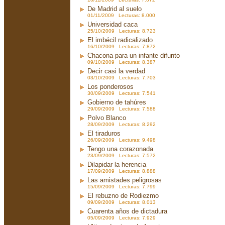
De Madrid al suelo
01/11/2009 Lecturas: 8.000
Universidad caca
25/10/2009 Lecturas: 8.723
El imbécil radicalizado
16/10/2009 Lecturas: 7.872
Chacona para un infante difunto
09/10/2009 Lecturas: 8.387
Decir casi la verdad
03/10/2009 Lecturas: 7.703
Los ponderosos
30/09/2009 Lecturas: 7.541
Gobierno de tahúres
29/09/2009 Lecturas: 7.588
Polvo Blanco
28/09/2009 Lecturas: 8.292
El tiraduros
26/09/2009 Lecturas: 9.498
Tengo una corazonada
23/09/2009 Lecturas: 7.572
Dilapidar la herencia
17/09/2009 Lecturas: 8.888
Las amistades peligrosas
15/09/2009 Lecturas: 7.799
El rebuzno de Rodiezmo
09/09/2009 Lecturas: 8.013
Cuarenta años de dictadura
05/09/2009 Lecturas: 7.929