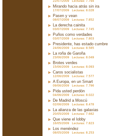
22/07/2009 Lecturas: 7.794
Mirando hacia atrás sin ira
17/07/2009 Lecturas: 8.028
Pasen y vean
08/07/2009 Lecturas: 7.852
La derecha cainita
03/07/2009 Lecturas: 7.745
Puños como verdades
03/07/2009 Lecturas: 7.803
Presidente, has estado cumbre
24/06/2009 Lecturas: 8.585
La roña de Garoña
23/06/2009 Lecturas: 8.049
Brotes verdes
15/06/2009 Lecturas: 8.093
Caros socialistas
12/06/2009 Lecturas: 7.577
A Europa, en un Smart
09/06/2009 Lecturas: 7.796
Pida usted perdón
04/06/2009 Lecturas: 8.022
De Madrid a Moscú
02/06/2009 Lecturas: 8.478
La alianza de las galaxias
20/05/2009 Lecturas: 7.682
Que viene el lobby
16/05/2009 Lecturas: 7.823
Los menéndez
08/05/2009 Lecturas: 8.253