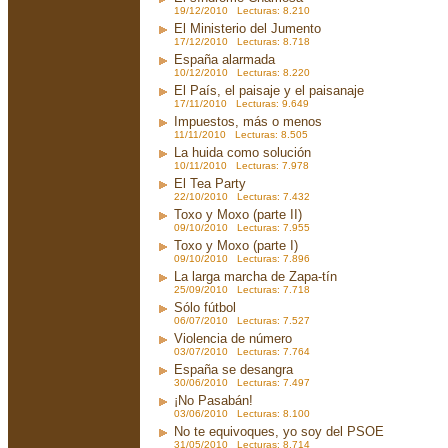
19/12/2010 Lecturas: 8.210
El Ministerio del Jumento
17/12/2010 Lecturas: 8.718
España alarmada
10/12/2010 Lecturas: 8.220
El País, el paisaje y el paisanaje
17/11/2010 Lecturas: 9.649
Impuestos, más o menos
11/11/2010 Lecturas: 8.505
La huida como solución
10/11/2010 Lecturas: 7.978
El Tea Party
22/10/2010 Lecturas: 7.432
Toxo y Moxo (parte II)
09/10/2010 Lecturas: 7.955
Toxo y Moxo (parte I)
09/10/2010 Lecturas: 7.896
La larga marcha de Zapa-tín
25/09/2010 Lecturas: 7.718
Sólo fútbol
06/07/2010 Lecturas: 7.527
Violencia de número
03/07/2010 Lecturas: 7.764
España se desangra
30/06/2010 Lecturas: 7.497
¡No Pasabán!
03/06/2010 Lecturas: 8.100
No te equivoques, yo soy del PSOE
31/05/2010 Lecturas: 8.714