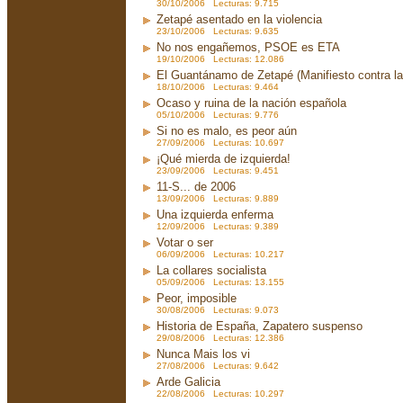
30/10/2006 Lecturas: 9.715
Zetapé asentado en la violencia
23/10/2006 Lecturas: 9.635
No nos engañemos, PSOE es ETA
19/10/2006 Lecturas: 12.086
El Guantánamo de Zetapé (Manifiesto contra la 
18/10/2006 Lecturas: 9.464
Ocaso y ruina de la nación española
05/10/2006 Lecturas: 9.776
Si no es malo, es peor aún
27/09/2006 Lecturas: 10.697
¡Qué mierda de izquierda!
23/09/2006 Lecturas: 9.451
11-S... de 2006
13/09/2006 Lecturas: 9.889
Una izquierda enferma
12/09/2006 Lecturas: 9.389
Votar o ser
06/09/2006 Lecturas: 10.217
La collares socialista
05/09/2006 Lecturas: 13.155
Peor, imposible
30/08/2006 Lecturas: 9.073
Historia de España, Zapatero suspenso
29/08/2006 Lecturas: 12.386
Nunca Mais los vi
27/08/2006 Lecturas: 9.642
Arde Galicia
22/08/2006 Lecturas: 10.297