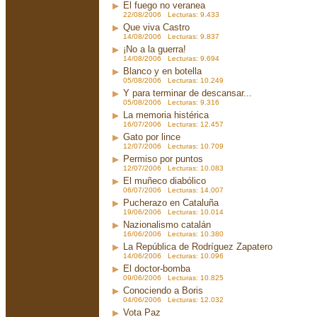
El fuego no veranea
22/08/2006 Lecturas: 9.433
Que viva Castro
14/08/2006 Lecturas: 9.837
¡No a la guerra!
14/08/2006 Lecturas: 9.694
Blanco y en botella
05/08/2006 Lecturas: 10.249
Y para terminar de descansar...
05/08/2006 Lecturas: 9.316
La memoria histérica
16/07/2006 Lecturas: 12.457
Gato por lince
12/07/2006 Lecturas: 10.709
Permiso por puntos
12/07/2006 Lecturas: 10.083
El muñeco diabólico
06/07/2006 Lecturas: 14.007
Pucherazo en Cataluña
19/06/2006 Lecturas: 10.014
Nazionalismo catalán
16/06/2006 Lecturas: 10.380
La República de Rodríguez Zapatero
14/06/2006 Lecturas: 10.096
El doctor-bomba
09/06/2006 Lecturas: 10.825
Conociendo a Boris
04/06/2006 Lecturas: 12.032
Vota Paz