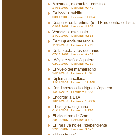
Macarras, atorrantes, cansinos
24/01/2008 Lecturas: 9.448
De bobilis bobilis
08/01/2008 Lecturas: 11.354
Después de la pítima (o El País contra el Est
08/01/2008 Lecturas: 8.907
Veredicto: asesinato
14/12/2007 Lecturas: 8.815
De tu querida presencia...
11/12/2007 Lecturas: 9.973
De la secta y los sectarios
07/12/2007 Lecturas: 9.467
¡Váyase señor Zapatero!
02/12/2007 Lecturas: 9.318
El vuelo del mamarracho
24/11/2007 Lecturas: 9.396
Diplomacia callada
22/11/2007 Lecturas: 13.498
Don Tancredo Rodríguez Zapatero
14/11/2007 Lecturas: 9.823
Engordar a ETA
10/11/2007 Lecturas: 10.006
El estigma originario
01/11/2007 Lecturas: 9.379
El algoritmo de Gore
28/10/2007 Lecturas: 8.902
El País ya no es independiente
22/10/2007 Lecturas: 9.524
¿He sido yo?