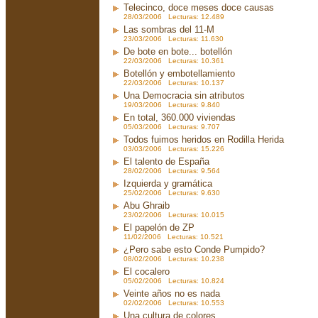
Telecinco, doce meses doce causas
28/03/2006 Lecturas: 12.489
Las sombras del 11-M
23/03/2006 Lecturas: 11.630
De bote en bote... botellón
22/03/2006 Lecturas: 10.361
Botellón y embotellamiento
22/03/2006 Lecturas: 10.137
Una Democracia sin atributos
19/03/2006 Lecturas: 9.840
En total, 360.000 viviendas
05/03/2006 Lecturas: 9.707
Todos fuimos heridos en Rodilla Herida
03/03/2006 Lecturas: 15.226
El talento de España
28/02/2006 Lecturas: 9.564
Izquierda y gramática
25/02/2006 Lecturas: 9.630
Abu Ghraib
23/02/2006 Lecturas: 10.015
El papelón de ZP
11/02/2006 Lecturas: 10.521
¿Pero sabe esto Conde Pumpido?
08/02/2006 Lecturas: 10.238
El cocalero
05/02/2006 Lecturas: 10.824
Veinte años no es nada
02/02/2006 Lecturas: 10.553
Una cultura de colores