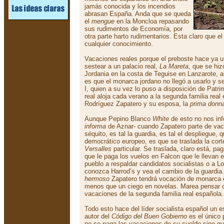
jamás conocida y los incendios
abrasan España. Anda que se queda
el
mengue
en la Moncloa repasando
sus rudimentos de Economía, por
otra parte harto rudimentarios. Esta claro que e
cualquier conocimiento.
Vacaciones reales porque el preboste hace ya u
sestear a un palacio real,
La Mareta
, que se hiz
Jordania en la costa de Teguise en Lanzarote, a
es que el monarca jordano no llegó a usarlo y s
I, quien a su vez lo puso a disposición de Patr
real aloja cada verano a la segunda familia real 
Rodríguez Zapatero y su esposa, la
prima donn
Aunque Pepino Blanco
White
de esto no nos inf
informa
de Aznar- cuando Zapatero parte de vacaci
séquito, es tal la guardia, es tal el despliegue, 
democrático europeo, es que se traslada la cor
Versalles
particular. Se traslada, claro está, p
que le paga los vuelos en Falcon que le llevan 
pueblo a respaldar candidatos socialistas o a L
conozca Harrod’s y vea el cambio de la guardia
hermoso
Zapatero tendrá vocación de monarca e
menos que un ciego en novelas. Marea pensar c
vacaciones de la segunda familia real española.
Todo esto hace del líder socialista español un 
autor del
Código del Buen Gobierno
es el único 
no se paga las vacaciones de su sueldo sino que