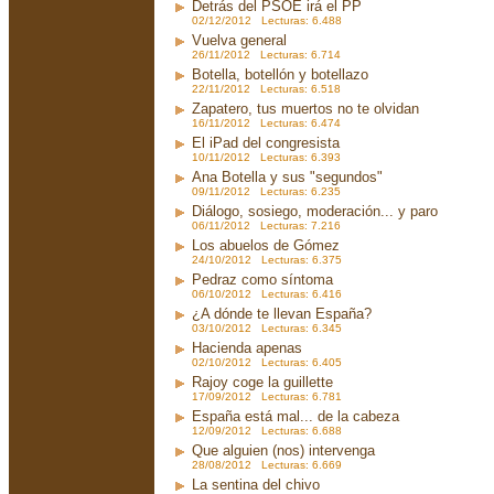
Detrás del PSOE irá el PP
02/12/2012 Lecturas: 6.488
Vuelva general
26/11/2012 Lecturas: 6.714
Botella, botellón y botellazo
22/11/2012 Lecturas: 6.518
Zapatero, tus muertos no te olvidan
16/11/2012 Lecturas: 6.474
El iPad del congresista
10/11/2012 Lecturas: 6.393
Ana Botella y sus "segundos"
09/11/2012 Lecturas: 6.235
Diálogo, sosiego, moderación... y paro
06/11/2012 Lecturas: 7.216
Los abuelos de Gómez
24/10/2012 Lecturas: 6.375
Pedraz como síntoma
06/10/2012 Lecturas: 6.416
¿A dónde te llevan España?
03/10/2012 Lecturas: 6.345
Hacienda apenas
02/10/2012 Lecturas: 6.405
Rajoy coge la guillette
17/09/2012 Lecturas: 6.781
España está mal... de la cabeza
12/09/2012 Lecturas: 6.688
Que alguien (nos) intervenga
28/08/2012 Lecturas: 6.669
La sentina del chivo