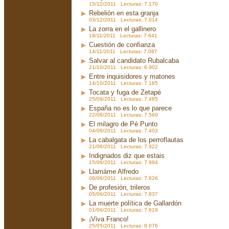
15/12/2011 Lecturas: 7.170
Rebelión en esta granja
03/12/2011 Lecturas: 7.014
La zorra en el gallinero
18/11/2011 Lecturas: 7.641
Cuestión de confianza
14/11/2011 Lecturas: 7.087
Salvar al candidato Rubalcaba
21/10/2011 Lecturas: 6.902
Entre inquisidores y matones
14/10/2011 Lecturas: 7.185
Tocata y fuga de Zetapé
25/09/2011 Lecturas: 7.485
España no es lo que parece
22/08/2011 Lecturas: 7.560
El milagro de Pé Punto
04/08/2011 Lecturas: 7.403
La cabalgata de los perroflautas
21/06/2011 Lecturas: 7.922
Indignados diz que estais
15/06/2011 Lecturas: 7.994
Llamáme Alfredo
08/06/2011 Lecturas: 7.826
De profesión, trileros
05/06/2011 Lecturas: 7.837
La muerte política de Gallardón
01/06/2011 Lecturas: 7.619
¡Viva Franco!
25/05/2011 Lecturas: 8.076