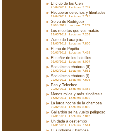
El club de los Cien
25/04/2011 Lecturas: 7.789
Recuperar derechos y libertades
17/04/2011 Lecturas: 7.723
Se va de Rodríguez
11/04/2011 Lecturas: 7.855
Los muertos que vos matáis
29/03/2011 Lecturas: 7.209
Zumo de Laranjeira
13/03/2011 Lecturas: 7.806
El rap de Pepiño
09/03/2011 Lecturas: 7.492
El señor de los bolsillos
02/03/2011 Lecturas: 8.007
Socialismo chatarra (II)
28/02/2011 Lecturas: 7.881
Socialismo chatarra (I)
22/02/2011 Lecturas: 7.606
Pan y Telecirco
20/02/2011 Lecturas: 8.468
Menos rollos y más sindéresis
15/02/2011 Lecturas: 8.802
La larga noche de la chamosa
02/02/2011 Lecturas: 8.890
Gallardón se ha vuelto peligroso
07/01/2011 Lecturas: 7.815
Un dadá a destiempo
01/01/2011 Lecturas: 7.514
El síndrome Chamosa