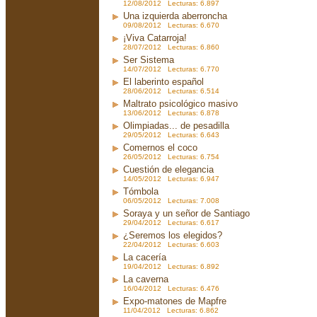
12/08/2012 Lecturas: 6.897
Una izquierda aberroncha
09/08/2012 Lecturas: 6.670
¡Viva Catarroja!
28/07/2012 Lecturas: 6.860
Ser Sistema
14/07/2012 Lecturas: 6.770
El laberinto español
28/06/2012 Lecturas: 6.514
Maltrato psicológico masivo
13/06/2012 Lecturas: 6.878
Olimpiadas... de pesadilla
29/05/2012 Lecturas: 6.643
Comernos el coco
26/05/2012 Lecturas: 6.754
Cuestión de elegancia
14/05/2012 Lecturas: 6.947
Tómbola
06/05/2012 Lecturas: 7.008
Soraya y un señor de Santiago
29/04/2012 Lecturas: 6.617
¿Seremos los elegidos?
22/04/2012 Lecturas: 6.603
La cacería
19/04/2012 Lecturas: 6.892
La caverna
16/04/2012 Lecturas: 6.476
Expo-matones de Mapfre
11/04/2012 Lecturas: 6.862