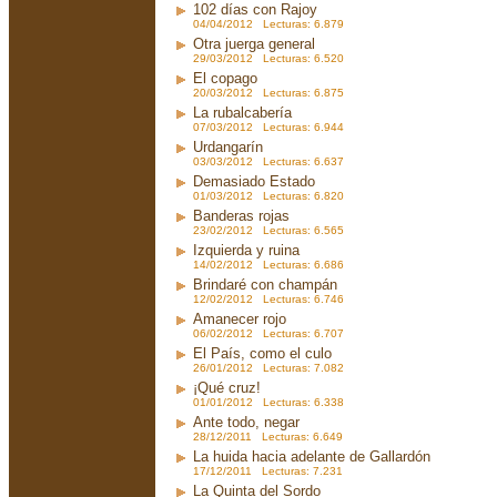
102 días con Rajoy
04/04/2012 Lecturas: 6.879
Otra juerga general
29/03/2012 Lecturas: 6.520
El copago
20/03/2012 Lecturas: 6.875
La rubalcabería
07/03/2012 Lecturas: 6.944
Urdangarín
03/03/2012 Lecturas: 6.637
Demasiado Estado
01/03/2012 Lecturas: 6.820
Banderas rojas
23/02/2012 Lecturas: 6.565
Izquierda y ruina
14/02/2012 Lecturas: 6.686
Brindaré con champán
12/02/2012 Lecturas: 6.746
Amanecer rojo
06/02/2012 Lecturas: 6.707
El País, como el culo
26/01/2012 Lecturas: 7.082
¡Qué cruz!
01/01/2012 Lecturas: 6.338
Ante todo, negar
28/12/2011 Lecturas: 6.649
La huida hacia adelante de Gallardón
17/12/2011 Lecturas: 7.231
La Quinta del Sordo