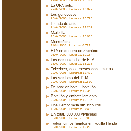
29/04/2006 Lecturas: 11.521
La OPA boba
27/04/2006 Lecturas: 10.022
Los genoveses
25/04/2006 Lecturas: 16.796
Estado de sitio
24/04/2006 Lecturas: 14.282
Marbella
19/04/2006 Lecturas: 10.026
Monseñora
11/04/2006 Lecturas: 9.714
ETA en socorro de Zapatero
03/04/2006 Lecturas: 10.184
Los comunicados de ETA
28/03/2006 Lecturas: 12.228
Telecinco, doce meses doce causas
28/03/2006 Lecturas: 12.489
Las sombras del 11-M
23/03/2006 Lecturas: 11.630
De bote en bote... botellón
22/03/2006 Lecturas: 10.360
Botellón y embotellamiento
22/03/2006 Lecturas: 10.136
Una Democracia sin atributos
19/03/2006 Lecturas: 9.840
En total, 360.000 viviendas
05/03/2006 Lecturas: 9.706
Todos fuimos heridos en Rodilla Herida
03/03/2006 Lecturas: 15.225