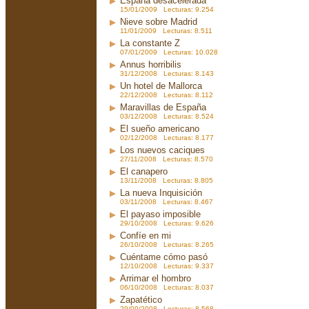
España desacelerada
15/01/2009 Lecturas: 9.254
Nieve sobre Madrid
11/01/2009 Lecturas: 8.511
La constante Z
07/01/2009 Lecturas: 10.028
Annus horribilis
31/12/2008 Lecturas: 8.143
Un hotel de Mallorca
22/12/2008 Lecturas: 8.112
Maravillas de España
03/12/2008 Lecturas: 8.524
El sueño americano
02/12/2008 Lecturas: 8.177
Los nuevos caciques
27/11/2008 Lecturas: 8.570
El canapero
13/11/2008 Lecturas: 8.805
La nueva Inquisición
03/11/2008 Lecturas: 8.467
El payaso imposible
29/10/2008 Lecturas: 9.626
Confíe en mi
26/10/2008 Lecturas: 8.265
Cuéntame cómo pasó
12/10/2008 Lecturas: 9.337
Arrimar el hombro
06/10/2008 Lecturas: 8.037
Zapatético
29/09/2008 Lecturas: 8.568