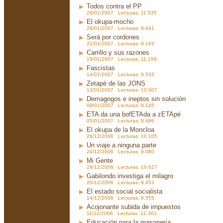
Todos contra el PP
29/01/2007 Lecturas: 11.535
El okupa-mocho
26/01/2007 Lecturas: 9.641
Será por cordones
21/01/2007 Lecturas: 9.163
Carrillo y sus razones
19/01/2007 Lecturas: 11.158
Fascistas
14/01/2007 Lecturas: 9.533
Zetapé de las JONS
13/01/2007 Lecturas: 10.007
Demagogos e ineptos sin solución
09/01/2007 Lecturas: 9.145
ETA da una bofETAda a zETApé
05/01/2007 Lecturas: 9.486
El okupa de la Moncloa
26/12/2006 Lecturas: 10.105
Un viaje a ninguna parte
24/12/2006 Lecturas: 9.080
Mi Gente
24/12/2006 Lecturas: 10.627
Gabilondo investiga el milagro
20/12/2006 Lecturas: 9.453
El estado social socialista
14/12/2006 Lecturas: 9.555
Acojonante subida de impuestos
11/12/2006 Lecturas: 12.301
Educación para la masonería