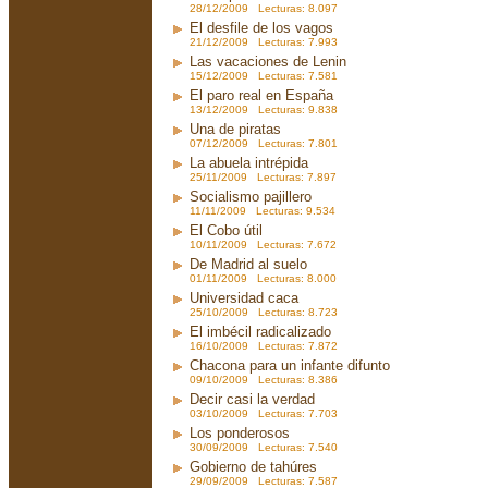
28/12/2009 Lecturas: 8.097
El desfile de los vagos
21/12/2009 Lecturas: 7.993
Las vacaciones de Lenin
15/12/2009 Lecturas: 7.581
El paro real en España
13/12/2009 Lecturas: 9.838
Una de piratas
07/12/2009 Lecturas: 7.801
La abuela intrépida
25/11/2009 Lecturas: 7.897
Socialismo pajillero
11/11/2009 Lecturas: 9.534
El Cobo útil
10/11/2009 Lecturas: 7.672
De Madrid al suelo
01/11/2009 Lecturas: 8.000
Universidad caca
25/10/2009 Lecturas: 8.723
El imbécil radicalizado
16/10/2009 Lecturas: 7.872
Chacona para un infante difunto
09/10/2009 Lecturas: 8.386
Decir casi la verdad
03/10/2009 Lecturas: 7.703
Los ponderosos
30/09/2009 Lecturas: 7.540
Gobierno de tahúres
29/09/2009 Lecturas: 7.587