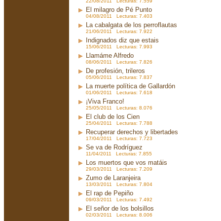
22/08/2011 Lecturas: 7.559
El milagro de Pé Punto
04/08/2011 Lecturas: 7.403
La cabalgata de los perroflautas
21/06/2011 Lecturas: 7.922
Indignados diz que estais
15/06/2011 Lecturas: 7.993
Llamáme Alfredo
08/06/2011 Lecturas: 7.826
De profesión, trileros
05/06/2011 Lecturas: 7.837
La muerte política de Gallardón
01/06/2011 Lecturas: 7.618
¡Viva Franco!
25/05/2011 Lecturas: 8.076
El club de los Cien
25/04/2011 Lecturas: 7.788
Recuperar derechos y libertades
17/04/2011 Lecturas: 7.723
Se va de Rodríguez
11/04/2011 Lecturas: 7.855
Los muertos que vos matáis
29/03/2011 Lecturas: 7.209
Zumo de Laranjeira
13/03/2011 Lecturas: 7.804
El rap de Pepiño
09/03/2011 Lecturas: 7.492
El señor de los bolsillos
02/03/2011 Lecturas: 8.006