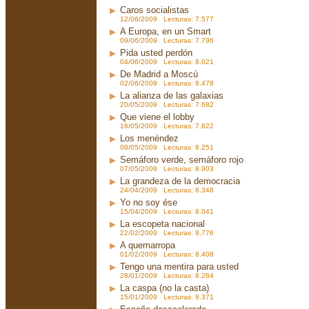
Caros socialistas
12/06/2009 Lecturas: 7.577
A Europa, en un Smart
09/06/2009 Lecturas: 7.796
Pida usted perdón
04/06/2009 Lecturas: 8.021
De Madrid a Moscú
02/06/2009 Lecturas: 8.478
La alianza de las galaxias
20/05/2009 Lecturas: 7.682
Que viene el lobby
16/05/2009 Lecturas: 7.822
Los menéndez
08/05/2009 Lecturas: 8.251
Semáforo verde, semáforo rojo
07/05/2009 Lecturas: 8.903
La grandeza de la democracia
24/04/2009 Lecturas: 8.348
Yo no soy ése
15/04/2009 Lecturas: 8.041
La escopeta nacional
22/02/2009 Lecturas: 8.776
A quemarropa
01/02/2009 Lecturas: 8.408
Tengo una mentira para usted
28/01/2009 Lecturas: 8.284
La caspa (no la casta)
15/01/2009 Lecturas: 8.371