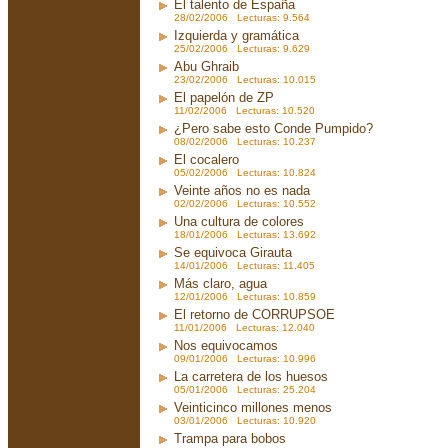
El talento de España
28/02/2006 Lecturas: 9.564
Izquierda y gramática
25/02/2006 Lecturas: 9.629
Abu Ghraib
23/02/2006 Lecturas: 10.015
El papelón de ZP
11/02/2006 Lecturas: 10.520
¿Pero sabe esto Conde Pumpido?
08/02/2006 Lecturas: 10.237
El cocalero
05/02/2006 Lecturas: 10.824
Veinte años no es nada
02/02/2006 Lecturas: 10.552
Una cultura de colores
18/01/2006 Lecturas: 13.692
Se equivoca Girauta
14/01/2006 Lecturas: 11.405
Más claro, agua
12/01/2006 Lecturas: 10.859
El retorno de CORRUPSOE
11/01/2006 Lecturas: 12.040
Nos equivocamos
09/01/2006 Lecturas: 10.996
La carretera de los huesos
05/01/2006 Lecturas: 25.204
Veinticinco millones menos
03/01/2006 Lecturas: 10.920
Trampa para bobos