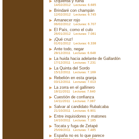
Izquierda y ruina
14/02/2012 Lecturas: 6.685
Brindaré con champán
12/02/2012 Lecturas: 6.745
Amanecer rojo
06/02/2012 Lecturas: 6.707
El País, como el culo
26/01/2012 Lecturas: 7.081
¡Qué cruz!
01/01/2012 Lecturas: 6.338
Ante todo, negar
28/12/2011 Lecturas: 6.648
La huida hacia adelante de Gallardón
17/12/2011 Lecturas: 7.231
La Quinta del Sordo
15/12/2011 Lecturas: 7.169
Rebelión en esta granja
03/12/2011 Lecturas: 7.013
La zorra en el gallinero
18/11/2011 Lecturas: 7.640
Cuestión de confianza
14/11/2011 Lecturas: 7.087
Salvar al candidato Rubalcaba
21/10/2011 Lecturas: 6.901
Entre inquisidores y matones
14/10/2011 Lecturas: 7.185
Tocata y fuga de Zetapé
25/09/2011 Lecturas: 7.485
España no es lo que parece