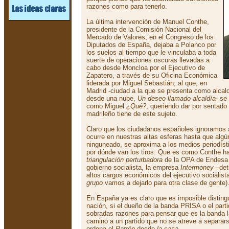
razones como para tenerlo.
La última intervención de Manuel Conthe,
presidente de la Comisión Nacional del
Mercado de Valores, en el Congreso de los
Diputados de España, dejaba a Polanco por
los suelos al tiempo que le vinculaba a toda
suerte de operaciones oscuras llevadas a
cabo desde Moncloa por el Ejecutivo de
Zapatero, a través de su Oficina Económica
liderada por Miguel Sebastián, al que, en
Madrid -ciudad a la que se presenta como alca
desde una nube,
Un deseo llamado alcaldía
- se
como Miguel
¿Qué?
, queriendo dar por sentado
madrileño tiene de este sujeto.
Claro que los ciudadanos españoles ignoramos 
ocurre en nuestras altas esferas hasta que alg
ninguneado, se aproxima a los medios periodíst
por dónde van los tiros. Que es como Conthe h
triangulación perturbadora
de la OPA de Endesa l
gobierno socialista, la empresa
Intermoney
–det
altos cargos económicos del ejecutivo socialist
grupo
vamos a dejarlo para otra clase de gente)
En España ya es claro que es imposible distingu
nación, si el dueño de la banda PRISA o el part
sobradas razones para pensar que es la banda l
camino a un partido que no se atreve a separars
ordena el
Patrón
desde
la casa
.