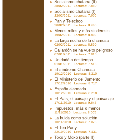
Socialismo chatarra (II)
28/02/2011 Lecturas: 7.880
Socialismo chatarra (I)
22/02/2011 Lecturas: 7.606
Pan y Telecirco
20/02/2011 Lecturas: 8.468
Menos rollos y más sindéresis
15/02/2011 Lecturas: 8.802
La larga noche de la chamosa
02/02/2011 Lecturas: 8.890
Gallardón se ha vuelto peligroso
07/01/2011 Lecturas: 7.815
Un dadá a destiempo
01/01/2011 Lecturas: 7.513
El síndrome Chamosa
19/12/2010 Lecturas: 8.210
El Ministerio del Jumento
17/12/2010 Lecturas: 8.717
España alarmada
10/12/2010 Lecturas: 8.218
El País, el paisaje y el paisanaje
17/11/2010 Lecturas: 9.648
Impuestos, más o menos
11/11/2010 Lecturas: 8.505
La huida como solución
10/11/2010 Lecturas: 7.978
El Tea Party
22/10/2010 Lecturas: 7.431
Toxo y Moxo (parte II)