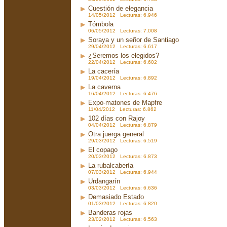
Cuestión de elegancia
14/05/2012 Lecturas: 6.946
Tómbola
06/05/2012 Lecturas: 7.008
Soraya y un señor de Santiago
29/04/2012 Lecturas: 6.617
¿Seremos los elegidos?
22/04/2012 Lecturas: 6.602
La cacería
19/04/2012 Lecturas: 6.892
La caverna
16/04/2012 Lecturas: 6.476
Expo-matones de Mapfre
11/04/2012 Lecturas: 6.862
102 días con Rajoy
04/04/2012 Lecturas: 6.879
Otra juerga general
29/03/2012 Lecturas: 6.519
El copago
20/03/2012 Lecturas: 6.873
La rubalcabería
07/03/2012 Lecturas: 6.944
Urdangarín
03/03/2012 Lecturas: 6.636
Demasiado Estado
01/03/2012 Lecturas: 6.820
Banderas rojas
23/02/2012 Lecturas: 6.563