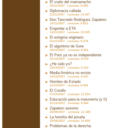
El vuelo del mamarracho
24/11/2007 Lecturas: 9.395
Diplomacia callada
22/11/2007 Lecturas: 13.497
Don Tancredo Rodríguez Zapatero
14/11/2007 Lecturas: 9.823
Engordar a ETA
10/11/2007 Lecturas: 10.005
El estigma originario
01/11/2007 Lecturas: 9.379
El algoritmo de Gore
28/10/2007 Lecturas: 8.901
El País ya no es independiente
22/10/2007 Lecturas: 9.524
¿He sido yo?
20/10/2007 Lecturas: 9.332
Media América no existe
14/10/2007 Lecturas: 9.047
Hombre de Estado
11/10/2007 Lecturas: 9.094
El Corullo
07/10/2007 Lecturas: 12.524
Educación para la masonería (y II)
01/10/2007 Lecturas: 9.984
Zapatero asesino
26/09/2007 Lecturas: 12.188
La homilía del jesuita
25/09/2007 Lecturas: 14.600
Problemas de la derecha