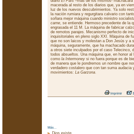
diario
El País
–más de los mismos- machacara a 
macerada al resto de los diarios que, ya en vier
luz de los nuevos descubrimientos. Ya solo res
la nación rumiara y regurgitara calvario con tant
soñara mejor máquina cuando ministro socialist
carne
, se entiende. Hermoso precedente de la q
engrasada el 11 M. La máquina de fabricar calzon
de remotos parajes. Mecanismo perfecto de inic
inquisitoriales en pleno siglo XXI. Máquina de f
que no son laicos y molestan a Don Jesús y a 
máquina, seguramente, que ha machacado duran
a otros siete inculpados por el caso Telecinco,
todos absueltos. Una máquina que, en honor a
como
la Intermoney
si no fuera porque es de bi
de manera que le pondremos un nombre que nos 
verdadero costalero que con tan suma audacia 
movimientos:
La Garzona
.
Imprimir
E
Más...
Dios existe