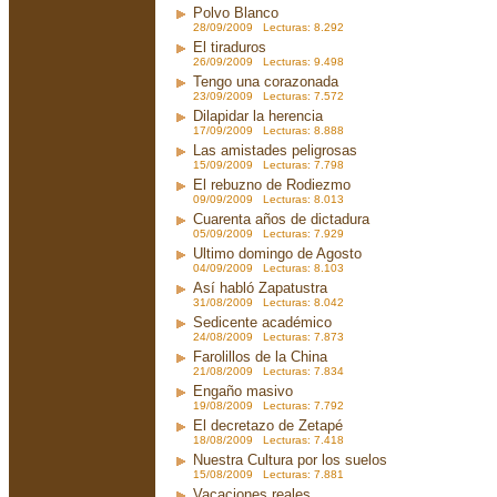
Polvo Blanco
28/09/2009 Lecturas: 8.292
El tiraduros
26/09/2009 Lecturas: 9.498
Tengo una corazonada
23/09/2009 Lecturas: 7.572
Dilapidar la herencia
17/09/2009 Lecturas: 8.888
Las amistades peligrosas
15/09/2009 Lecturas: 7.798
El rebuzno de Rodiezmo
09/09/2009 Lecturas: 8.013
Cuarenta años de dictadura
05/09/2009 Lecturas: 7.929
Ultimo domingo de Agosto
04/09/2009 Lecturas: 8.103
Así habló Zapatustra
31/08/2009 Lecturas: 8.042
Sedicente académico
24/08/2009 Lecturas: 7.873
Farolillos de la China
21/08/2009 Lecturas: 7.834
Engaño masivo
19/08/2009 Lecturas: 7.792
El decretazo de Zetapé
18/08/2009 Lecturas: 7.418
Nuestra Cultura por los suelos
15/08/2009 Lecturas: 7.881
Vacaciones reales