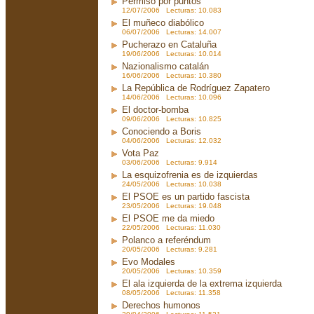
Permiso por puntos
12/07/2006 Lecturas: 10.083
El muñeco diabólico
06/07/2006 Lecturas: 14.007
Pucherazo en Cataluña
19/06/2006 Lecturas: 10.014
Nazionalismo catalán
16/06/2006 Lecturas: 10.380
La República de Rodríguez Zapatero
14/06/2006 Lecturas: 10.096
El doctor-bomba
09/06/2006 Lecturas: 10.825
Conociendo a Boris
04/06/2006 Lecturas: 12.032
Vota Paz
03/06/2006 Lecturas: 9.914
La esquizofrenia es de izquierdas
24/05/2006 Lecturas: 10.038
El PSOE es un partido fascista
23/05/2006 Lecturas: 19.048
El PSOE me da miedo
22/05/2006 Lecturas: 11.030
Polanco a referéndum
20/05/2006 Lecturas: 9.281
Evo Modales
20/05/2006 Lecturas: 10.359
El ala izquierda de la extrema izquierda
08/05/2006 Lecturas: 11.358
Derechos humonos