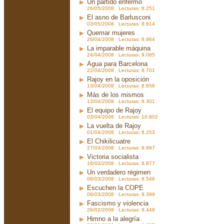
Un partido enfermo
26/05/2008 Lecturas: 8.251
El asno de Barlusconi
03/05/2008 Lecturas: 8.614
Quemar mujeres
26/04/2008 Lecturas: 8.964
La imparable máquina
24/04/2008 Lecturas: 9.065
Agua para Barcelona
22/04/2008 Lecturas: 8.701
Rajoy en la oposición
13/04/2008 Lecturas: 8.656
Más de los mismos
13/04/2008 Lecturas: 9.301
El equipo de Rajoy
03/04/2008 Lecturas: 10.802
La vuelta de Rajoy
01/04/2008 Lecturas: 8.253
El Chikilicuatre
27/03/2008 Lecturas: 9.997
Victoria socialista
16/03/2008 Lecturas: 8.877
Un verdadero régimen
08/03/2008 Lecturas: 8.546
Escuchen la COPE
06/03/2008 Lecturas: 9.399
Fascismo y violencia
26/02/2008 Lecturas: 8.448
Himno a la alegría