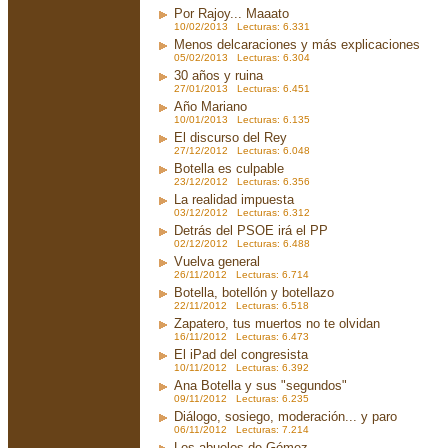
Por Rajoy... Maaato
10/02/2013 Lecturas: 6.331
Menos delcaraciones y más explicaciones
05/02/2013 Lecturas: 6.304
30 años y ruina
27/01/2013 Lecturas: 6.451
Año Mariano
10/01/2013 Lecturas: 6.135
El discurso del Rey
27/12/2012 Lecturas: 6.048
Botella es culpable
23/12/2012 Lecturas: 6.356
La realidad impuesta
03/12/2012 Lecturas: 6.312
Detrás del PSOE irá el PP
02/12/2012 Lecturas: 6.488
Vuelva general
26/11/2012 Lecturas: 6.714
Botella, botellón y botellazo
22/11/2012 Lecturas: 6.518
Zapatero, tus muertos no te olvidan
16/11/2012 Lecturas: 6.473
El iPad del congresista
10/11/2012 Lecturas: 6.392
Ana Botella y sus "segundos"
09/11/2012 Lecturas: 6.235
Diálogo, sosiego, moderación... y paro
06/11/2012 Lecturas: 7.214
Los abuelos de Gómez