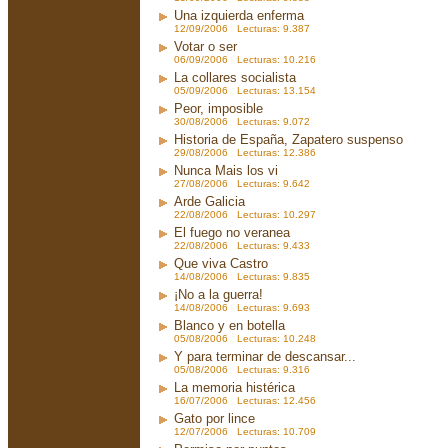
Una izquierda enferma
12/09/2006 Lecturas: 9.387
Votar o ser
06/09/2006 Lecturas: 10.216
La collares socialista
05/09/2006 Lecturas: 13.154
Peor, imposible
30/08/2006 Lecturas: 9.072
Historia de España, Zapatero suspenso
29/08/2006 Lecturas: 12.386
Nunca Mais los vi
27/08/2006 Lecturas: 9.642
Arde Galicia
22/08/2006 Lecturas: 10.297
El fuego no veranea
22/08/2006 Lecturas: 9.433
Que viva Castro
14/08/2006 Lecturas: 9.835
¡No a la guerra!
14/08/2006 Lecturas: 9.693
Blanco y en botella
05/08/2006 Lecturas: 10.248
Y para terminar de descansar...
05/08/2006 Lecturas: 9.316
La memoria histérica
16/07/2006 Lecturas: 12.456
Gato por lince
12/07/2006 Lecturas: 10.709