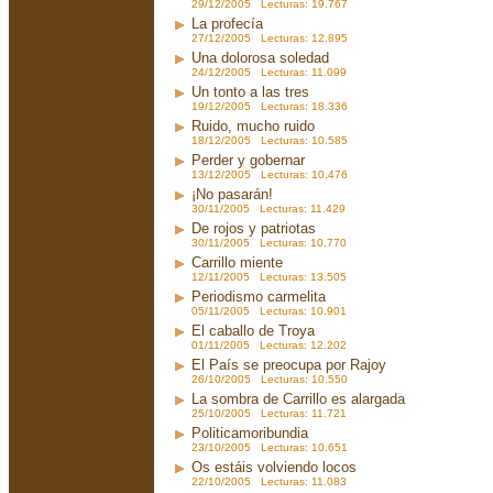
29/12/2005 Lecturas: 19.767
La profecía
27/12/2005 Lecturas: 12.895
Una dolorosa soledad
24/12/2005 Lecturas: 11.099
Un tonto a las tres
19/12/2005 Lecturas: 18.336
Ruido, mucho ruido
18/12/2005 Lecturas: 10.585
Perder y gobernar
13/12/2005 Lecturas: 10.476
¡No pasarán!
30/11/2005 Lecturas: 11.429
De rojos y patriotas
30/11/2005 Lecturas: 10.770
Carrillo miente
12/11/2005 Lecturas: 13.505
Periodismo carmelita
05/11/2005 Lecturas: 10.901
El caballo de Troya
01/11/2005 Lecturas: 12.202
El País se preocupa por Rajoy
26/10/2005 Lecturas: 10.550
La sombra de Carrillo es alargada
25/10/2005 Lecturas: 11.721
Politicamoribundia
23/10/2005 Lecturas: 10.651
Os estáis volviendo locos
22/10/2005 Lecturas: 11.083