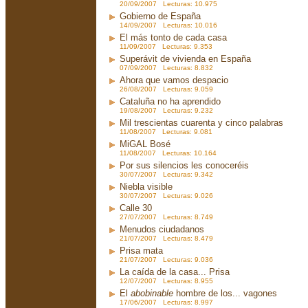
20/09/2007 Lecturas: 10.975
Gobierno de España
14/09/2007 Lecturas: 10.016
El más tonto de cada casa
11/09/2007 Lecturas: 9.353
Superávit de vivienda en España
07/09/2007 Lecturas: 8.832
Ahora que vamos despacio
26/08/2007 Lecturas: 9.059
Cataluña no ha aprendido
19/08/2007 Lecturas: 9.232
Mil trescientas cuarenta y cinco palabras
11/08/2007 Lecturas: 9.081
MiGAL Bosé
11/08/2007 Lecturas: 10.164
Por sus silencios les conoceréis
30/07/2007 Lecturas: 9.342
Niebla visible
30/07/2007 Lecturas: 9.026
Calle 30
27/07/2007 Lecturas: 8.749
Menudos ciudadanos
21/07/2007 Lecturas: 8.479
Prisa mata
21/07/2007 Lecturas: 9.036
La caída de la casa... Prisa
12/07/2007 Lecturas: 8.955
El
abobinable
hombre de los... vagones
17/06/2007 Lecturas: 8.997