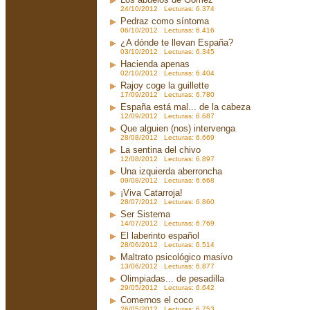
24/10/2012 Lecturas: 6.374
Pedraz como síntoma
06/10/2012 Lecturas: 6.416
¿A dónde te llevan España?
03/10/2012 Lecturas: 6.345
Hacienda apenas
02/10/2012 Lecturas: 6.404
Rajoy coge la guillette
17/09/2012 Lecturas: 6.780
España está mal... de la cabeza
12/09/2012 Lecturas: 6.687
Que alguien (nos) intervenga
28/08/2012 Lecturas: 6.669
La sentina del chivo
12/08/2012 Lecturas: 6.897
Una izquierda aberroncha
09/08/2012 Lecturas: 6.668
¡Viva Catarroja!
28/07/2012 Lecturas: 6.860
Ser Sistema
14/07/2012 Lecturas: 6.769
El laberinto español
28/06/2012 Lecturas: 6.514
Maltrato psicológico masivo
13/06/2012 Lecturas: 6.877
Olimpiadas... de pesadilla
29/05/2012 Lecturas: 6.642
Comernos el coco
26/05/2012 Lecturas: 6.753