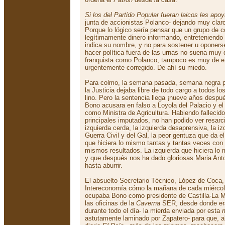
Si los del Partido Popular fueran laicos les apo
junta de accionistas Polanco- dejando muy clar
Porque lo lógico sería pensar que un grupo de 
legítimamente dinero informando, entreteniend
indica su nombre, y no para sostener u oponerse
hacer política fuera de las urnas no suena muy 
franquista como Polanco, tampoco es muy de ex
urgentemente corregido. De ahí su miedo.
Para colmo, la semana pasada, semana negra 
la Justicia dejaba libre de todo cargo a todos lo
lino. Pero la sentencia llega ¡nueve años desp
Bono acusara en falso a Loyola del Palacio y el
como Ministra de Agricultura. Habiendo fallecid
principales imputados, no han podido ver resar
izquierda cerda, la izquierda desaprensiva, la i
Guerra Civil y del Gal, la peor gentuza que da e
que hiciera lo mismo tantas y tantas veces con
mismos resultados. La izquierda que hiciera l
y que después nos ha dado gloriosas Maria Anto
hasta aburrir.
El absuelto Secretario Técnico, López de Coca,
Intereconomía cómo la mañana de cada miércole
ocupaba Bono como presidente de Castilla-La M
las oficinas de la
Caverna
SER, desde donde era
durante todo el día- la mierda enviada por esta
astutamente laminado por Zapatero- para que, al 