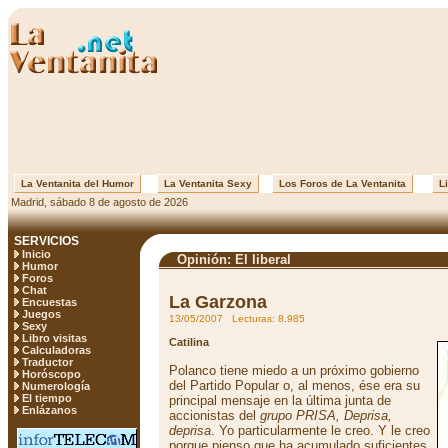
La Ventanita del Humor
La Ventanita Sexy
Los Foros de La Ventanita
Li
Madrid, sábado 8 de agosto de 2026
SERVICIOS
Inicio
Opinión: El liberal
Humor
Foros
Chat
La Garzona
Encuestas
Juegos
13/05/2007 Lecturas: 8.985
Sexy
Libro visitas
Catilina
Calculadoras
Traductor
Polanco tiene miedo a un próximo gobierno
Horóscopo
del Partido Popular o, al menos, ése era su
Numerología
El tiempo
principal mensaje en la última junta de
Enlázanos
accionistas del
grupo PRISA, Deprisa,
deprisa
. Yo particularmente le creo. Y le creo
porque pienso que ha acumulado suficientes