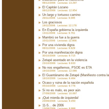
08/12/2006 Lecturas: 13.297
El Capitán Lozano
08/12/2006 Lecturas: 12.954
Un largo y tortuoso camino
29/11/2006 Lecturas: 9.095
Los graciosos
19/11/2006 Lecturas: 12.178
En España gobierna la izquierda
13/11/2006 Lecturas: 9.761
Mambrú se fue a la guerra
10/11/2006 Lecturas: 12.806
Por una vivienda digna
08/11/2006 Lecturas: 9.629
Por una manifestación digna
30/10/2006 Lecturas: 9.715
Zetapé asentado en la violencia
23/10/2006 Lecturas: 9.633
No nos engañemos, PSOE es ETA
19/10/2006 Lecturas: 12.086
El Guantánamo de Zetapé (Manifiesto contra la 
18/10/2006 Lecturas: 9.464
Ocaso y ruina de la nación española
05/10/2006 Lecturas: 9.776
Si no es malo, es peor aún
27/09/2006 Lecturas: 10.697
¡Qué mierda de izquierda!
23/09/2006 Lecturas: 9.450
11-S... de 2006
13/09/2006 Lecturas: 9.888