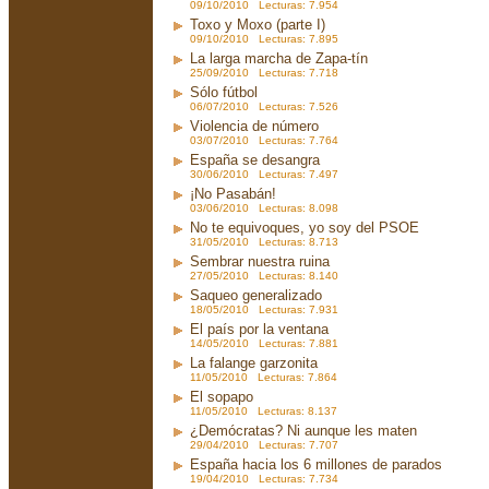
09/10/2010 Lecturas: 7.954
Toxo y Moxo (parte I)
09/10/2010 Lecturas: 7.895
La larga marcha de Zapa-tín
25/09/2010 Lecturas: 7.718
Sólo fútbol
06/07/2010 Lecturas: 7.526
Violencia de número
03/07/2010 Lecturas: 7.764
España se desangra
30/06/2010 Lecturas: 7.497
¡No Pasabán!
03/06/2010 Lecturas: 8.098
No te equivoques, yo soy del PSOE
31/05/2010 Lecturas: 8.713
Sembrar nuestra ruina
27/05/2010 Lecturas: 8.140
Saqueo generalizado
18/05/2010 Lecturas: 7.931
El país por la ventana
14/05/2010 Lecturas: 7.881
La falange garzonita
11/05/2010 Lecturas: 7.864
El sopapo
11/05/2010 Lecturas: 8.137
¿Demócratas? Ni aunque les maten
29/04/2010 Lecturas: 7.707
España hacia los 6 millones de parados
19/04/2010 Lecturas: 7.734