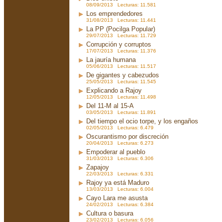
08/09/2013 Lecturas: 11.581
Los emprendedores
31/08/2013 Lecturas: 11.441
La PP (Pocilga Popular)
29/07/2013 Lecturas: 11.729
Corrupción y corruptos
17/07/2013 Lecturas: 11.376
La jauría humana
05/06/2013 Lecturas: 11.517
De gigantes y cabezudos
25/05/2013 Lecturas: 11.545
Explicando a Rajoy
12/05/2013 Lecturas: 11.498
Del 11-M al 15-A
03/05/2013 Lecturas: 11.891
Del tiempo el ocio torpe, y los engaños
02/05/2013 Lecturas: 6.479
Oscurantismo por discreción
20/04/2013 Lecturas: 6.273
Empoderar al pueblo
31/03/2013 Lecturas: 6.306
Zapajoy
22/03/2013 Lecturas: 6.331
Rajoy ya está Maduro
13/03/2013 Lecturas: 6.004
Cayo Lara me asusta
24/02/2013 Lecturas: 6.384
Cultura o basura
23/02/2013 Lecturas: 6.056