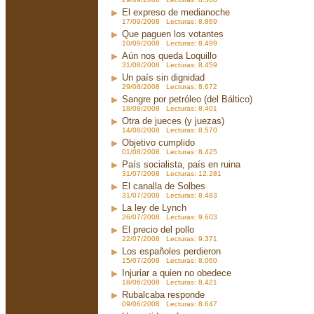
El expreso de medianoche
17/09/2008 Lecturas: 8.869
Que paguen los votantes
10/09/2008 Lecturas: 8.499
Aún nos queda Loquillo
31/08/2008 Lecturas: 8.459
Un país sin dignidad
29/08/2008 Lecturas: 8.672
Sangre por petróleo (del Báltico)
18/08/2008 Lecturas: 8.401
Otra de jueces (y juezas)
14/08/2008 Lecturas: 8.570
Objetivo cumplido
01/08/2008 Lecturas: 8.425
País socialista, país en ruina
31/07/2008 Lecturas: 12.281
El canalla de Solbes
31/07/2008 Lecturas: 8.483
La ley de Lynch
26/07/2008 Lecturas: 9.603
El precio del pollo
22/07/2008 Lecturas: 9.371
Los españoles perdieron
15/07/2008 Lecturas: 8.060
Injuriar a quien no obedece
18/06/2008 Lecturas: 8.421
Rubalcaba responde
09/06/2008 Lecturas: 8.647