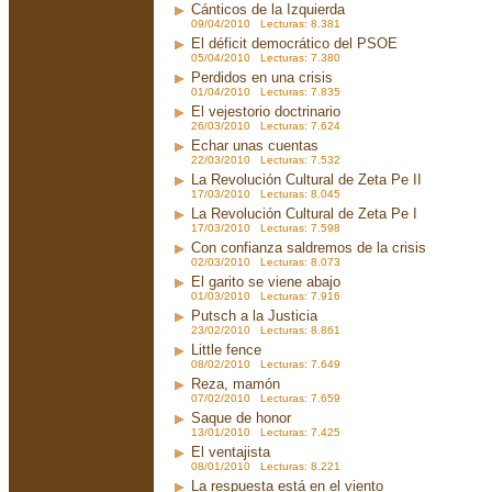
Cánticos de la Izquierda
09/04/2010 Lecturas: 8.381
El déficit democrático del PSOE
05/04/2010 Lecturas: 7.380
Perdidos en una crisis
01/04/2010 Lecturas: 7.835
El vejestorio doctrinario
26/03/2010 Lecturas: 7.624
Echar unas cuentas
22/03/2010 Lecturas: 7.532
La Revolución Cultural de Zeta Pe II
17/03/2010 Lecturas: 8.045
La Revolución Cultural de Zeta Pe I
17/03/2010 Lecturas: 7.598
Con confianza saldremos de la crisis
02/03/2010 Lecturas: 8.073
El garito se viene abajo
01/03/2010 Lecturas: 7.916
Putsch a la Justicia
23/02/2010 Lecturas: 8.861
Little fence
08/02/2010 Lecturas: 7.649
Reza, mamón
07/02/2010 Lecturas: 7.659
Saque de honor
13/01/2010 Lecturas: 7.425
El ventajista
08/01/2010 Lecturas: 8.221
La respuesta está en el viento