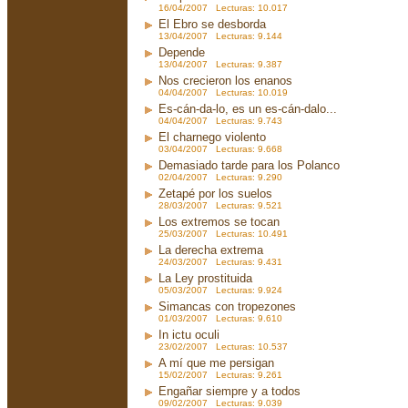
16/04/2007 Lecturas: 10.017
El Ebro se desborda
13/04/2007 Lecturas: 9.144
Depende
13/04/2007 Lecturas: 9.387
Nos crecieron los enanos
04/04/2007 Lecturas: 10.019
Es-cán-da-lo, es un es-cán-dalo...
04/04/2007 Lecturas: 9.743
El charnego violento
03/04/2007 Lecturas: 9.668
Demasiado tarde para los Polanco
02/04/2007 Lecturas: 9.290
Zetapé por los suelos
28/03/2007 Lecturas: 9.521
Los extremos se tocan
25/03/2007 Lecturas: 10.491
La derecha extrema
24/03/2007 Lecturas: 9.431
La Ley prostituida
05/03/2007 Lecturas: 9.924
Simancas con tropezones
01/03/2007 Lecturas: 9.610
In ictu oculi
23/02/2007 Lecturas: 10.537
A mí que me persigan
15/02/2007 Lecturas: 9.261
Engañar siempre y a todos
09/02/2007 Lecturas: 9.039