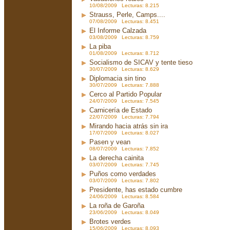
10/08/2009 Lecturas: 8.215
Strauss, Perle, Camps....
07/08/2009 Lecturas: 8.451
El Informe Calzada
03/08/2009 Lecturas: 8.759
La piba
01/08/2009 Lecturas: 8.712
Socialismo de SICAV y tente tieso
30/07/2009 Lecturas: 8.629
Diplomacia sin tino
30/07/2009 Lecturas: 7.888
Cerco al Partido Popular
24/07/2009 Lecturas: 7.545
Carnicería de Estado
22/07/2009 Lecturas: 7.794
Mirando hacia atrás sin ira
17/07/2009 Lecturas: 8.027
Pasen y vean
08/07/2009 Lecturas: 7.852
La derecha cainita
03/07/2009 Lecturas: 7.745
Puños como verdades
03/07/2009 Lecturas: 7.802
Presidente, has estado cumbre
24/06/2009 Lecturas: 8.584
La roña de Garoña
23/06/2009 Lecturas: 8.049
Brotes verdes
15/06/2009 Lecturas: 8.093