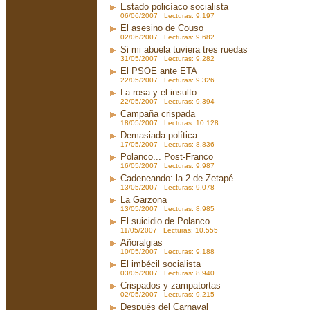
Estado policíaco socialista
06/06/2007 Lecturas: 9.197
El asesino de Couso
02/06/2007 Lecturas: 9.682
Si mi abuela tuviera tres ruedas
31/05/2007 Lecturas: 9.282
El PSOE ante ETA
22/05/2007 Lecturas: 9.326
La rosa y el insulto
22/05/2007 Lecturas: 9.394
Campaña crispada
18/05/2007 Lecturas: 10.128
Demasiada política
17/05/2007 Lecturas: 8.836
Polanco... Post-Franco
16/05/2007 Lecturas: 9.987
Cadeneando: la 2 de Zetapé
13/05/2007 Lecturas: 9.078
La Garzona
13/05/2007 Lecturas: 8.985
El suicidio de Polanco
11/05/2007 Lecturas: 10.555
Añoralgias
10/05/2007 Lecturas: 9.188
El imbécil socialista
03/05/2007 Lecturas: 8.940
Crispados y zampatortas
02/05/2007 Lecturas: 9.215
Después del Carnaval