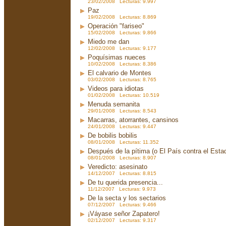
23/02/2008 Lecturas: 9.997
Paz
19/02/2008 Lecturas: 8.869
Operación "fariseo"
15/02/2008 Lecturas: 9.866
Miedo me dan
12/02/2008 Lecturas: 9.177
Poquísimas nueces
10/02/2008 Lecturas: 8.386
El calvario de Montes
03/02/2008 Lecturas: 8.765
Videos para idiotas
01/02/2008 Lecturas: 10.519
Menuda semanita
29/01/2008 Lecturas: 8.543
Macarras, atorrantes, cansinos
24/01/2008 Lecturas: 9.447
De bobilis bobilis
08/01/2008 Lecturas: 11.352
Después de la pítima (o El País contra el Est
08/01/2008 Lecturas: 8.907
Veredicto: asesinato
14/12/2007 Lecturas: 8.815
De tu querida presencia...
11/12/2007 Lecturas: 9.973
De la secta y los sectarios
07/12/2007 Lecturas: 9.466
¡Váyase señor Zapatero!
02/12/2007 Lecturas: 9.317