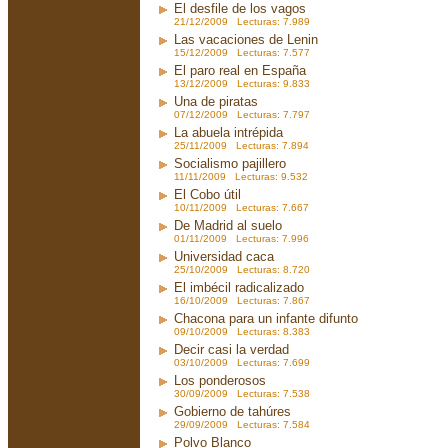
El desfile de los vagos
21/12/2009 Lecturas: 7.989
Las vacaciones de Lenin
15/12/2009 Lecturas: 7.577
El paro real en España
13/12/2009 Lecturas: 9.833
Una de piratas
07/12/2009 Lecturas: 7.797
La abuela intrépida
25/11/2009 Lecturas: 7.894
Socialismo pajillero
11/11/2009 Lecturas: 9.532
El Cobo útil
10/11/2009 Lecturas: 7.667
De Madrid al suelo
01/11/2009 Lecturas: 7.996
Universidad caca
25/10/2009 Lecturas: 8.720
El imbécil radicalizado
16/10/2009 Lecturas: 7.867
Chacona para un infante difunto
09/10/2009 Lecturas: 8.383
Decir casi la verdad
03/10/2009 Lecturas: 7.699
Los ponderosos
30/09/2009 Lecturas: 7.538
Gobierno de tahúres
29/09/2009 Lecturas: 7.584
Polvo Blanco