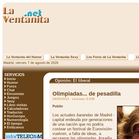
La Ventanita del Humor
La Ventanita Sexy
Los Foros de La Ventanita
Li
Madrid, viernes 7 de agosto de 2026
SERVICIOS
Inicio
Opinión: El liberal
Humor
Foros
Chat
Olimpiadas... de pesadilla
Encuestas
Juegos
29/05/2012 Lecturas: 6.638
Sexy
Libro visitas
Publio
Calculadoras
Traductor
Los actuales
barandas
de Madrid -
Horóscopo
capital endeuda por generaciones
Numerología
El tiempo
de una nación que no podría
Enlázanos
costear un festival de Eurovisión-
vuelven, a falta de ideas, a
recuperar
las olimpiadas
. Aquella