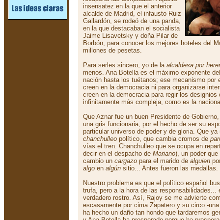
insensatez en la que el anterior
alcalde de Madrid, el infausto Ruiz
Gallardón, se rodeó de una panda,
en la que destacaban el socialista
Jaime Lisavetsky y doña Pilar de
Borbón, para conocer los mejores hoteles del M
millones de pesetas.
Para serles sincero, yo de la
alcaldesa por here
menos. Ana Botella es el máximo exponente de
nación hasta los tuétanos; ese mecanismo por e
creen en la democracia ni para organizarse int
creen en la democracia para regir los designios
infinitamente más compleja, como es la naciona
Que Aznar fue un buen Presidente de Gobierno,
una gris funcionaria, por el hecho de ser su esp
particular universo de poder y de gloria. Que ya
chanchulleo
político, que cambia cromos de
par
vías el tren. Chanchulleo que se ocupa en repar
decir en el despacho de
Mariano
), un poder que
cambio un
cargazo
para el marido de
alguien
por
algo
en
algún
sitio... Antes fueron las medallas.
Nuestro problema es que el político español bus
trufa, pero a la hora de las responsabilidades..
verdadero rostro. Así, Rajoy se me advierte como
escasamente por cima Zapatero y su circo -una 
ha hecho un daño tan hondo que tardaremos gen
y Ana Botella ha prosperado porque ha prospera