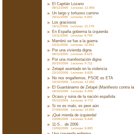
El Capitán Lozano
08/12/2006 Lecturas: 12.950
Un largo y tortuoso camino
29/11/2006 Lecturas: 9.093
Los graciosos
19/11/2006 Lecturas: 12.176
En España gobierna la izquierda
13/11/2006 Lecturas: 9.759
Mambrú se fue a la guerra
10/11/2006 Lecturas: 12.803
Por una vivienda digna
08/11/2006 Lecturas: 9.625
Por una manifestación digna
30/10/2006 Lecturas: 9.711
Zetapé asentado en la violencia
23/10/2006 Lecturas: 9.628
No nos engañemos, PSOE es ETA
19/10/2006 Lecturas: 12.082
El Guantánamo de Zetapé (Manifiesto contra la 
18/10/2006 Lecturas: 9.459
Ocaso y ruina de la nación española
05/10/2006 Lecturas: 9.773
Si no es malo, es peor aún
27/09/2006 Lecturas: 10.692
¡Qué mierda de izquierda!
23/09/2006 Lecturas: 9.448
11-S... de 2006
13/09/2006 Lecturas: 9.885
Una izquierda enferma