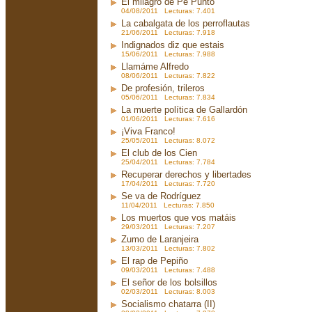
El milagro de Pé Punto
04/08/2011 Lecturas: 7.401
La cabalgata de los perroflautas
21/06/2011 Lecturas: 7.918
Indignados diz que estais
15/06/2011 Lecturas: 7.988
Llamáme Alfredo
08/06/2011 Lecturas: 7.822
De profesión, trileros
05/06/2011 Lecturas: 7.834
La muerte política de Gallardón
01/06/2011 Lecturas: 7.616
¡Viva Franco!
25/05/2011 Lecturas: 8.072
El club de los Cien
25/04/2011 Lecturas: 7.784
Recuperar derechos y libertades
17/04/2011 Lecturas: 7.720
Se va de Rodríguez
11/04/2011 Lecturas: 7.850
Los muertos que vos matáis
29/03/2011 Lecturas: 7.207
Zumo de Laranjeira
13/03/2011 Lecturas: 7.802
El rap de Pepiño
09/03/2011 Lecturas: 7.488
El señor de los bolsillos
02/03/2011 Lecturas: 8.003
Socialismo chatarra (II)