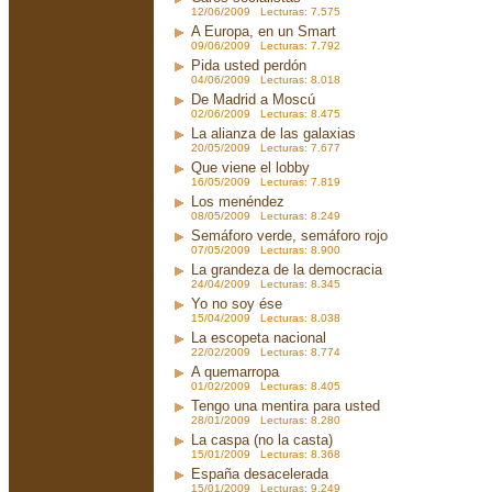
12/06/2009 Lecturas: 7.575
A Europa, en un Smart
09/06/2009 Lecturas: 7.792
Pida usted perdón
04/06/2009 Lecturas: 8.018
De Madrid a Moscú
02/06/2009 Lecturas: 8.475
La alianza de las galaxias
20/05/2009 Lecturas: 7.677
Que viene el lobby
16/05/2009 Lecturas: 7.819
Los menéndez
08/05/2009 Lecturas: 8.249
Semáforo verde, semáforo rojo
07/05/2009 Lecturas: 8.900
La grandeza de la democracia
24/04/2009 Lecturas: 8.345
Yo no soy ése
15/04/2009 Lecturas: 8.038
La escopeta nacional
22/02/2009 Lecturas: 8.774
A quemarropa
01/02/2009 Lecturas: 8.405
Tengo una mentira para usted
28/01/2009 Lecturas: 8.280
La caspa (no la casta)
15/01/2009 Lecturas: 8.368
España desacelerada
15/01/2009 Lecturas: 9.249