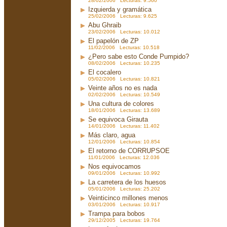
28/02/2006 Lecturas: 9.560
Izquierda y gramática
25/02/2006 Lecturas: 9.625
Abu Ghraib
23/02/2006 Lecturas: 10.012
El papelón de ZP
11/02/2006 Lecturas: 10.518
¿Pero sabe esto Conde Pumpido?
08/02/2006 Lecturas: 10.235
El cocalero
05/02/2006 Lecturas: 10.821
Veinte años no es nada
02/02/2006 Lecturas: 10.549
Una cultura de colores
18/01/2006 Lecturas: 13.689
Se equivoca Girauta
14/01/2006 Lecturas: 11.402
Más claro, agua
12/01/2006 Lecturas: 10.854
El retorno de CORRUPSOE
11/01/2006 Lecturas: 12.036
Nos equivocamos
09/01/2006 Lecturas: 10.992
La carretera de los huesos
05/01/2006 Lecturas: 25.202
Veinticinco millones menos
03/01/2006 Lecturas: 10.917
Trampa para bobos
29/12/2005 Lecturas: 19.764