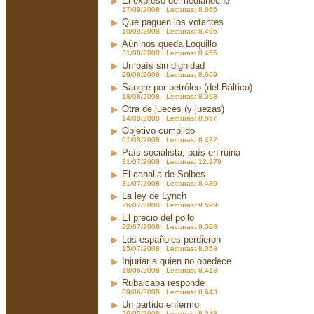
El expreso de medianoche
17/09/2008 Lecturas: 8.865
Que paguen los votantes
10/09/2008 Lecturas: 8.495
Aún nos queda Loquillo
31/08/2008 Lecturas: 8.455
Un país sin dignidad
29/08/2008 Lecturas: 8.669
Sangre por petróleo (del Báltico)
18/08/2008 Lecturas: 8.398
Otra de jueces (y juezas)
14/08/2008 Lecturas: 8.567
Objetivo cumplido
01/08/2008 Lecturas: 8.422
País socialista, país en ruina
31/07/2008 Lecturas: 12.278
El canalla de Solbes
31/07/2008 Lecturas: 8.480
La ley de Lynch
26/07/2008 Lecturas: 9.599
El precio del pollo
22/07/2008 Lecturas: 9.368
Los españoles perdieron
15/07/2008 Lecturas: 8.058
Injuriar a quien no obedece
18/06/2008 Lecturas: 8.418
Rubalcaba responde
09/06/2008 Lecturas: 8.643
Un partido enfermo
26/05/2008 Lecturas: 8.248