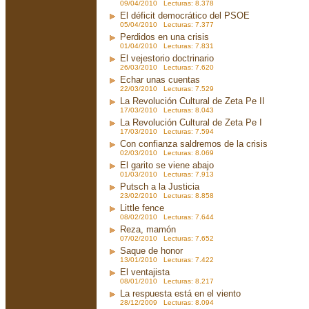
09/04/2010 Lecturas: 8.378
El déficit democrático del PSOE
05/04/2010 Lecturas: 7.377
Perdidos en una crisis
01/04/2010 Lecturas: 7.831
El vejestorio doctrinario
26/03/2010 Lecturas: 7.620
Echar unas cuentas
22/03/2010 Lecturas: 7.529
La Revolución Cultural de Zeta Pe II
17/03/2010 Lecturas: 8.043
La Revolución Cultural de Zeta Pe I
17/03/2010 Lecturas: 7.594
Con confianza saldremos de la crisis
02/03/2010 Lecturas: 8.069
El garito se viene abajo
01/03/2010 Lecturas: 7.913
Putsch a la Justicia
23/02/2010 Lecturas: 8.858
Little fence
08/02/2010 Lecturas: 7.644
Reza, mamón
07/02/2010 Lecturas: 7.652
Saque de honor
13/01/2010 Lecturas: 7.422
El ventajista
08/01/2010 Lecturas: 8.217
La respuesta está en el viento
28/12/2009 Lecturas: 8.094