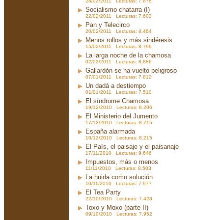
28/02/2011 Lecturas: 7.878
Socialismo chatarra (I)
22/02/2011 Lecturas: 7.603
Pan y Telecirco
20/02/2011 Lecturas: 8.464
Menos rollos y más sindéresis
15/02/2011 Lecturas: 8.799
La larga noche de la chamosa
02/02/2011 Lecturas: 8.886
Gallardón se ha vuelto peligroso
07/01/2011 Lecturas: 7.812
Un dadá a destiempo
01/01/2011 Lecturas: 7.510
El síndrome Chamosa
19/12/2010 Lecturas: 8.206
El Ministerio del Jumento
17/12/2010 Lecturas: 8.715
España alarmada
10/12/2010 Lecturas: 8.215
El País, el paisaje y el paisanaje
17/11/2010 Lecturas: 9.646
Impuestos, más o menos
11/11/2010 Lecturas: 8.503
La huida como solución
10/11/2010 Lecturas: 7.977
El Tea Party
22/10/2010 Lecturas: 7.428
Toxo y Moxo (parte II)
09/10/2010 Lecturas: 7.952