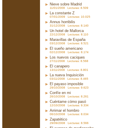
Nieve sobre Madrid
11/01/2009 Lecturas: 8.509
La constante Z
07/01/2009 Lecturas: 10.025
Annus horribilis
31/12/2008 Lecturas: 8.140
Un hotel de Mallorca
22/12/2008 Lecturas: 8.110
Maravillas de España
03/12/2008 Lecturas: 8.521
El sueño americano
02/12/2008 Lecturas: 8.174
Los nuevos caciques
27/11/2008 Lecturas: 8.568
El canapero
13/11/2008 Lecturas: 8.801
La nueva Inquisición
03/11/2008 Lecturas: 8.465
El payaso imposible
29/10/2008 Lecturas: 9.623
Confíe en mi
26/10/2008 Lecturas: 8.261
Cuéntame cómo pasó
12/10/2008 Lecturas: 9.334
Arrimar el hombro
06/10/2008 Lecturas: 8.034
Zapatético
29/09/2008 Lecturas: 8.566