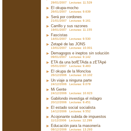
29/01/2007 Lecturas: 11.529
El okupa-mocho
26/01/2007 Lecturas: 9.639
Será por cordones
21/01/2007 Lecturas: 9.161
Carrillo y sus razones
19/01/2007 Lecturas: 11.155
Fascistas
14/01/2007 Lecturas: 9.530
Zetapé de las JONS
13/01/2007 Lecturas: 10.001
Demagogos e ineptos sin solución
09/01/2007 Lecturas: 9.142
ETA da una bofETAda a zETApé
05/01/2007 Lecturas: 9.483
El okupa de la Moncloa
26/12/2006 Lecturas: 10.102
Un viaje a ninguna parte
24/12/2006 Lecturas: 9.078
Mi Gente
24/12/2006 Lecturas: 10.623
Gabilondo investiga el milagro
20/12/2006 Lecturas: 9.451
El estado social socialista
14/12/2006 Lecturas: 9.552
Acojonante subida de impuestos
11/12/2006 Lecturas: 12.299
Educación para la masonería
08/12/2006 Lecturas: 13.293