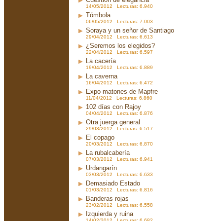
14/05/2012 Lecturas: 6.940
Tómbola
06/05/2012 Lecturas: 7.003
Soraya y un señor de Santiago
29/04/2012 Lecturas: 6.613
¿Seremos los elegidos?
22/04/2012 Lecturas: 6.597
La cacería
19/04/2012 Lecturas: 6.889
La caverna
16/04/2012 Lecturas: 6.472
Expo-matones de Mapfre
11/04/2012 Lecturas: 6.860
102 días con Rajoy
04/04/2012 Lecturas: 6.876
Otra juerga general
29/03/2012 Lecturas: 6.517
El copago
20/03/2012 Lecturas: 6.870
La rubalcabería
07/03/2012 Lecturas: 6.941
Urdangarín
03/03/2012 Lecturas: 6.633
Demasiado Estado
01/03/2012 Lecturas: 6.816
Banderas rojas
23/02/2012 Lecturas: 6.558
Izquierda y ruina
14/02/2012 Lecturas: 6.682