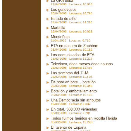
La OPA boba
27/04/2006 Lecturas: 10.018
Los genoveses
25/04/2006 Lecturas: 16.790
Estado de sitio
24/04/2006 Lecturas: 14.280
Marbella
19/04/2006 Lecturas: 10.023
Monseñora
11/04/2006 Lecturas: 9.710
ETA en socorro de Zapatero
03/04/2006 Lecturas: 10.182
Los comunicados de ETA
28/03/2006 Lecturas: 12.225
Telecinco, doce meses doce causas
28/03/2006 Lecturas: 12.487
Las sombras del 11-M
23/03/2006 Lecturas: 11.628
De bote en bote... botellón
22/03/2006 Lecturas: 10.358
Botellón y embotellamiento
22/03/2006 Lecturas: 10.132
Una Democracia sin atributos
19/03/2006 Lecturas: 9.837
En total, 360.000 viviendas
05/03/2006 Lecturas: 9.701
Todos fuimos heridos en Rodilla Herida
03/03/2006 Lecturas: 15.223
El talento de España