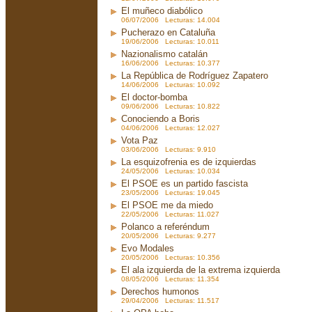
El muñeco diabólico
06/07/2006 Lecturas: 14.004
Pucherazo en Cataluña
19/06/2006 Lecturas: 10.011
Nazionalismo catalán
16/06/2006 Lecturas: 10.377
La República de Rodríguez Zapatero
14/06/2006 Lecturas: 10.092
El doctor-bomba
09/06/2006 Lecturas: 10.822
Conociendo a Boris
04/06/2006 Lecturas: 12.027
Vota Paz
03/06/2006 Lecturas: 9.910
La esquizofrenia es de izquierdas
24/05/2006 Lecturas: 10.034
El PSOE es un partido fascista
23/05/2006 Lecturas: 19.045
El PSOE me da miedo
22/05/2006 Lecturas: 11.027
Polanco a referéndum
20/05/2006 Lecturas: 9.277
Evo Modales
20/05/2006 Lecturas: 10.356
El ala izquierda de la extrema izquierda
08/05/2006 Lecturas: 11.354
Derechos humonos
29/04/2006 Lecturas: 11.517