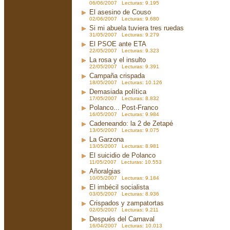
06/06/2007 Lecturas: 9.195
El asesino de Couso
02/06/2007 Lecturas: 9.680
Si mi abuela tuviera tres ruedas
31/05/2007 Lecturas: 9.279
El PSOE ante ETA
22/05/2007 Lecturas: 9.323
La rosa y el insulto
22/05/2007 Lecturas: 9.391
Campaña crispada
18/05/2007 Lecturas: 10.126
Demasiada política
17/05/2007 Lecturas: 8.832
Polanco... Post-Franco
16/05/2007 Lecturas: 9.984
Cadeneando: la 2 de Zetapé
13/05/2007 Lecturas: 9.075
La Garzona
13/05/2007 Lecturas: 8.981
El suicidio de Polanco
11/05/2007 Lecturas: 10.553
Añoralgias
10/05/2007 Lecturas: 9.184
El imbécil socialista
03/05/2007 Lecturas: 8.936
Crispados y zampatortas
02/05/2007 Lecturas: 9.211
Después del Carnaval
16/04/2007 Lecturas: 10.013