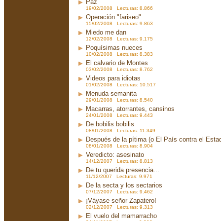
Paz
19/02/2008 Lecturas: 8.866
Operación "fariseo"
15/02/2008 Lecturas: 9.863
Miedo me dan
12/02/2008 Lecturas: 9.175
Poquísimas nueces
10/02/2008 Lecturas: 8.383
El calvario de Montes
03/02/2008 Lecturas: 8.762
Videos para idiotas
01/02/2008 Lecturas: 10.517
Menuda semanita
29/01/2008 Lecturas: 8.540
Macarras, atorrantes, cansinos
24/01/2008 Lecturas: 9.443
De bobilis bobilis
08/01/2008 Lecturas: 11.349
Después de la pítima (o El País contra el Est
08/01/2008 Lecturas: 8.904
Veredicto: asesinato
14/12/2007 Lecturas: 8.813
De tu querida presencia...
11/12/2007 Lecturas: 9.971
De la secta y los sectarios
07/12/2007 Lecturas: 9.462
¡Váyase señor Zapatero!
02/12/2007 Lecturas: 9.313
El vuelo del mamarracho