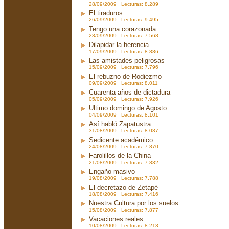
28/09/2009 Lecturas: 8.289
El tiraduros
26/09/2009 Lecturas: 9.495
Tengo una corazonada
23/09/2009 Lecturas: 7.568
Dilapidar la herencia
17/09/2009 Lecturas: 8.886
Las amistades peligrosas
15/09/2009 Lecturas: 7.796
El rebuzno de Rodiezmo
09/09/2009 Lecturas: 8.011
Cuarenta años de dictadura
05/09/2009 Lecturas: 7.926
Ultimo domingo de Agosto
04/09/2009 Lecturas: 8.101
Así habló Zapatustra
31/08/2009 Lecturas: 8.037
Sedicente académico
24/08/2009 Lecturas: 7.870
Farolillos de la China
21/08/2009 Lecturas: 7.832
Engaño masivo
19/08/2009 Lecturas: 7.788
El decretazo de Zetapé
18/08/2009 Lecturas: 7.416
Nuestra Cultura por los suelos
15/08/2009 Lecturas: 7.877
Vacaciones reales
10/08/2009 Lecturas: 8.213