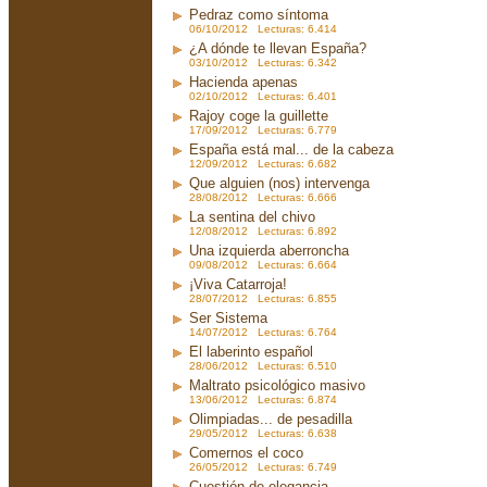
Pedraz como síntoma
06/10/2012 Lecturas: 6.414
¿A dónde te llevan España?
03/10/2012 Lecturas: 6.342
Hacienda apenas
02/10/2012 Lecturas: 6.401
Rajoy coge la guillette
17/09/2012 Lecturas: 6.779
España está mal... de la cabeza
12/09/2012 Lecturas: 6.682
Que alguien (nos) intervenga
28/08/2012 Lecturas: 6.666
La sentina del chivo
12/08/2012 Lecturas: 6.892
Una izquierda aberroncha
09/08/2012 Lecturas: 6.664
¡Viva Catarroja!
28/07/2012 Lecturas: 6.855
Ser Sistema
14/07/2012 Lecturas: 6.764
El laberinto español
28/06/2012 Lecturas: 6.510
Maltrato psicológico masivo
13/06/2012 Lecturas: 6.874
Olimpiadas... de pesadilla
29/05/2012 Lecturas: 6.638
Comernos el coco
26/05/2012 Lecturas: 6.749
Cuestión de elegancia