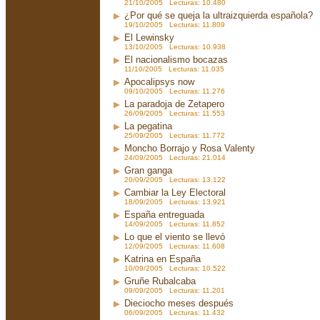
21/10/2005 Lecturas: 10.480
¿Por qué se queja la ultraizquierda española?
19/10/2005 Lecturas: 11.809
El Lewinsky
13/10/2005 Lecturas: 10.938
El nacionalismo bocazas
11/10/2005 Lecturas: 11.035
Apocalipsys now
09/10/2005 Lecturas: 11.276
La paradoja de Zetapero
26/09/2005 Lecturas: 11.553
La pegatina
25/09/2005 Lecturas: 11.772
Moncho Borrajo y Rosa Valenty
24/09/2005 Lecturas: 21.014
Gran ganga
20/09/2005 Lecturas: 13.122
Cambiar la Ley Electoral
18/09/2005 Lecturas: 13.921
España entreguada
14/09/2005 Lecturas: 11.852
Lo que el viento se llevó
12/09/2005 Lecturas: 11.608
Katrina en España
10/09/2005 Lecturas: 10.522
Gruñe Rubalcaba
09/09/2005 Lecturas: 11.201
Dieciocho meses después
06/09/2005 Lecturas: 11.432