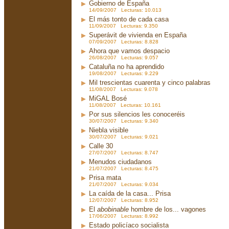
Gobierno de España
14/09/2007 Lecturas: 10.013
El más tonto de cada casa
11/09/2007 Lecturas: 9.350
Superávit de vivienda en España
07/09/2007 Lecturas: 8.828
Ahora que vamos despacio
26/08/2007 Lecturas: 9.057
Cataluña no ha aprendido
19/08/2007 Lecturas: 9.229
Mil trescientas cuarenta y cinco palabras
11/08/2007 Lecturas: 9.078
MiGAL Bosé
11/08/2007 Lecturas: 10.161
Por sus silencios les conoceréis
30/07/2007 Lecturas: 9.340
Niebla visible
30/07/2007 Lecturas: 9.021
Calle 30
27/07/2007 Lecturas: 8.747
Menudos ciudadanos
21/07/2007 Lecturas: 8.475
Prisa mata
21/07/2007 Lecturas: 9.034
La caída de la casa... Prisa
12/07/2007 Lecturas: 8.952
El
abobinable
hombre de los... vagones
17/06/2007 Lecturas: 8.992
Estado policíaco socialista