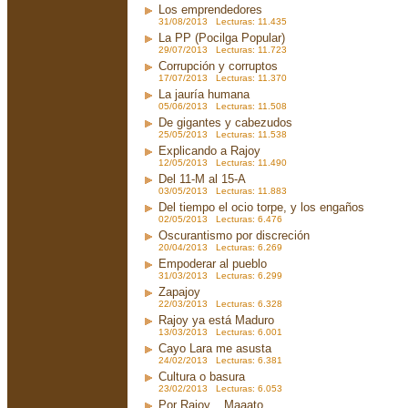
Los emprendedores
31/08/2013 Lecturas: 11.435
La PP (Pocilga Popular)
29/07/2013 Lecturas: 11.723
Corrupción y corruptos
17/07/2013 Lecturas: 11.370
La jauría humana
05/06/2013 Lecturas: 11.508
De gigantes y cabezudos
25/05/2013 Lecturas: 11.538
Explicando a Rajoy
12/05/2013 Lecturas: 11.490
Del 11-M al 15-A
03/05/2013 Lecturas: 11.883
Del tiempo el ocio torpe, y los engaños
02/05/2013 Lecturas: 6.476
Oscurantismo por discreción
20/04/2013 Lecturas: 6.269
Empoderar al pueblo
31/03/2013 Lecturas: 6.299
Zapajoy
22/03/2013 Lecturas: 6.328
Rajoy ya está Maduro
13/03/2013 Lecturas: 6.001
Cayo Lara me asusta
24/02/2013 Lecturas: 6.381
Cultura o basura
23/02/2013 Lecturas: 6.053
Por Rajoy... Maaato