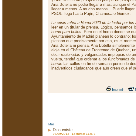
Ana Botella no podía llegar a más, aunque el Pa
llegar a menos. A mucho menos... Puede llagar
PSOE llegó hasta Pajín, Chamosa o Gómez.
La crisis retira a Roma 2020 de la lucha por lo
leer en un titular de prensa. Lógico, pensamos 
horno para bollos
. Pero en el horno donde se cu
Ayuntamiento de Madrid planean lo contrario: l
piensan que precisamente por eso, es el moment
Ana Botella ni piensa, Ana Botella simplemente
aloja en el Château de Frontenac de Quebec, u
decir
melonadas
y vulgaridades impropias de una
vuelta, tendrá que ordenar a los
funcionarios
de 
barran
las calles en fin de semana poniendo de
inadvertidos ciudadanos que aún creen que
el s
Imprimir
E
Más...
Dios existe
08/09/2013 Lecturas: 11.573