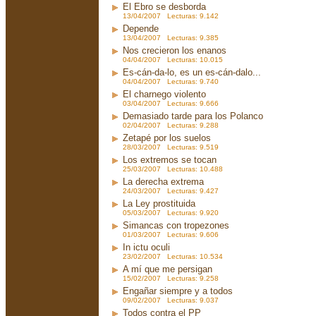
El Ebro se desborda
13/04/2007 Lecturas: 9.142
Depende
13/04/2007 Lecturas: 9.385
Nos crecieron los enanos
04/04/2007 Lecturas: 10.015
Es-cán-da-lo, es un es-cán-dalo...
04/04/2007 Lecturas: 9.740
El charnego violento
03/04/2007 Lecturas: 9.666
Demasiado tarde para los Polanco
02/04/2007 Lecturas: 9.288
Zetapé por los suelos
28/03/2007 Lecturas: 9.519
Los extremos se tocan
25/03/2007 Lecturas: 10.488
La derecha extrema
24/03/2007 Lecturas: 9.427
La Ley prostituida
05/03/2007 Lecturas: 9.920
Simancas con tropezones
01/03/2007 Lecturas: 9.606
In ictu oculi
23/02/2007 Lecturas: 10.534
A mí que me persigan
15/02/2007 Lecturas: 9.258
Engañar siempre y a todos
09/02/2007 Lecturas: 9.037
Todos contra el PP