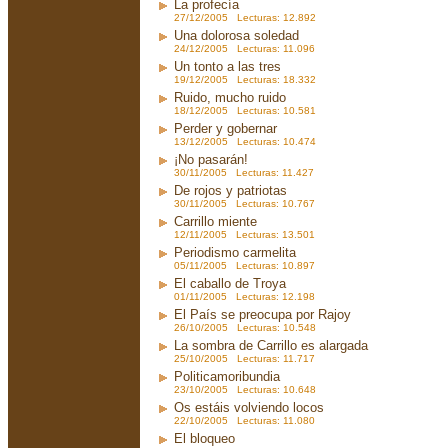
La profecía
27/12/2005 Lecturas: 12.892
Una dolorosa soledad
24/12/2005 Lecturas: 11.096
Un tonto a las tres
19/12/2005 Lecturas: 18.332
Ruido, mucho ruido
18/12/2005 Lecturas: 10.581
Perder y gobernar
13/12/2005 Lecturas: 10.474
¡No pasarán!
30/11/2005 Lecturas: 11.427
De rojos y patriotas
30/11/2005 Lecturas: 10.767
Carrillo miente
12/11/2005 Lecturas: 13.501
Periodismo carmelita
05/11/2005 Lecturas: 10.897
El caballo de Troya
01/11/2005 Lecturas: 12.198
El País se preocupa por Rajoy
26/10/2005 Lecturas: 10.548
La sombra de Carrillo es alargada
25/10/2005 Lecturas: 11.717
Politicamoribundia
23/10/2005 Lecturas: 10.648
Os estáis volviendo locos
22/10/2005 Lecturas: 11.080
El bloqueo