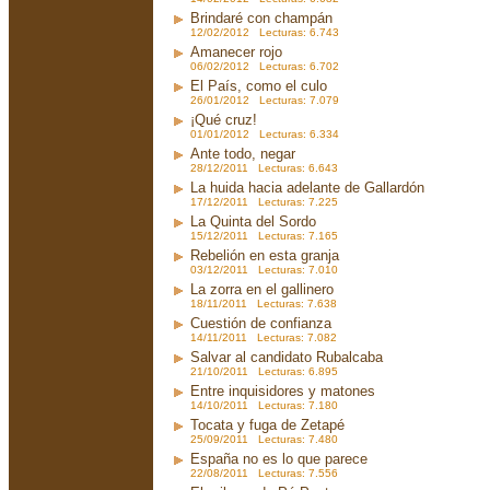
Brindaré con champán
12/02/2012 Lecturas: 6.743
Amanecer rojo
06/02/2012 Lecturas: 6.702
El País, como el culo
26/01/2012 Lecturas: 7.079
¡Qué cruz!
01/01/2012 Lecturas: 6.334
Ante todo, negar
28/12/2011 Lecturas: 6.643
La huida hacia adelante de Gallardón
17/12/2011 Lecturas: 7.225
La Quinta del Sordo
15/12/2011 Lecturas: 7.165
Rebelión en esta granja
03/12/2011 Lecturas: 7.010
La zorra en el gallinero
18/11/2011 Lecturas: 7.638
Cuestión de confianza
14/11/2011 Lecturas: 7.082
Salvar al candidato Rubalcaba
21/10/2011 Lecturas: 6.895
Entre inquisidores y matones
14/10/2011 Lecturas: 7.180
Tocata y fuga de Zetapé
25/09/2011 Lecturas: 7.480
España no es lo que parece
22/08/2011 Lecturas: 7.556