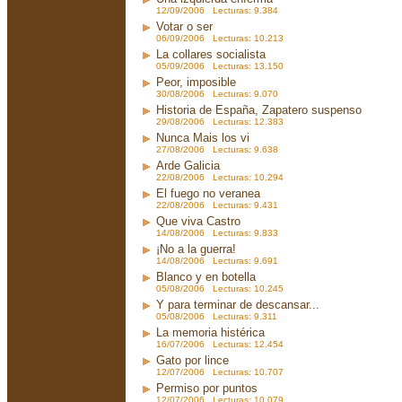
12/09/2006 Lecturas: 9.384
Votar o ser
06/09/2006 Lecturas: 10.213
La collares socialista
05/09/2006 Lecturas: 13.150
Peor, imposible
30/08/2006 Lecturas: 9.070
Historia de España, Zapatero suspenso
29/08/2006 Lecturas: 12.383
Nunca Mais los vi
27/08/2006 Lecturas: 9.638
Arde Galicia
22/08/2006 Lecturas: 10.294
El fuego no veranea
22/08/2006 Lecturas: 9.431
Que viva Castro
14/08/2006 Lecturas: 9.833
¡No a la guerra!
14/08/2006 Lecturas: 9.691
Blanco y en botella
05/08/2006 Lecturas: 10.245
Y para terminar de descansar...
05/08/2006 Lecturas: 9.311
La memoria histérica
16/07/2006 Lecturas: 12.454
Gato por lince
12/07/2006 Lecturas: 10.707
Permiso por puntos
12/07/2006 Lecturas: 10.079