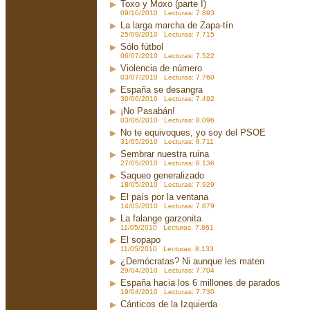
Toxo y Moxo (parte I)
09/10/2010 Lecturas: 7.893
La larga marcha de Zapa-tín
25/09/2010 Lecturas: 7.715
Sólo fútbol
06/07/2010 Lecturas: 7.522
Violencia de número
03/07/2010 Lecturas: 7.760
España se desangra
30/06/2010 Lecturas: 7.492
¡No Pasabán!
03/06/2010 Lecturas: 8.096
No te equivoques, yo soy del PSOE
31/05/2010 Lecturas: 8.711
Sembrar nuestra ruina
27/05/2010 Lecturas: 8.136
Saqueo generalizado
18/05/2010 Lecturas: 7.929
El país por la ventana
14/05/2010 Lecturas: 7.879
La falange garzonita
11/05/2010 Lecturas: 7.861
El sopapo
11/05/2010 Lecturas: 8.133
¿Demócratas? Ni aunque les maten
29/04/2010 Lecturas: 7.704
España hacia los 6 millones de parados
19/04/2010 Lecturas: 7.730
Cánticos de la Izquierda