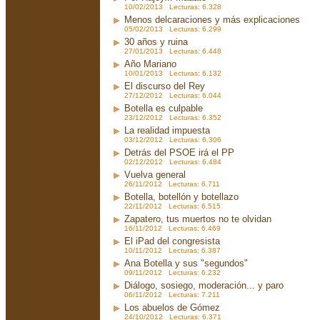
10/02/2013 Lecturas: 6.328
Menos delcaraciones y más explicaciones
05/02/2013 Lecturas: 6.299
30 años y ruina
27/01/2013 Lecturas: 6.448
Año Mariano
10/01/2013 Lecturas: 6.132
El discurso del Rey
27/12/2012 Lecturas: 6.044
Botella es culpable
23/12/2012 Lecturas: 6.352
La realidad impuesta
03/12/2012 Lecturas: 6.306
Detrás del PSOE irá el PP
02/12/2012 Lecturas: 6.484
Vuelva general
26/11/2012 Lecturas: 6.711
Botella, botellón y botellazo
22/11/2012 Lecturas: 6.515
Zapatero, tus muertos no te olvidan
16/11/2012 Lecturas: 6.469
El iPad del congresista
10/11/2012 Lecturas: 6.387
Ana Botella y sus "segundos"
09/11/2012 Lecturas: 6.232
Diálogo, sosiego, moderación... y paro
06/11/2012 Lecturas: 7.211
Los abuelos de Gómez
24/10/2012 Lecturas: 6.371