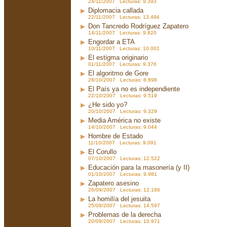
24/11/2007 Lecturas: 9.393
Diplomacia callada
22/11/2007 Lecturas: 13.494
Don Tancredo Rodríguez Zapatero
14/11/2007 Lecturas: 9.820
Engordar a ETA
10/11/2007 Lecturas: 10.001
El estigma originario
01/11/2007 Lecturas: 9.376
El algoritmo de Gore
28/10/2007 Lecturas: 8.898
El País ya no es independiente
22/10/2007 Lecturas: 9.519
¿He sido yo?
20/10/2007 Lecturas: 9.329
Media América no existe
14/10/2007 Lecturas: 9.044
Hombre de Estado
11/10/2007 Lecturas: 9.091
El Corullo
07/10/2007 Lecturas: 12.522
Educación para la masonería (y II)
01/10/2007 Lecturas: 9.981
Zapatero asesino
26/09/2007 Lecturas: 12.186
La homilía del jesuita
25/09/2007 Lecturas: 14.597
Problemas de la derecha
20/09/2007 Lecturas: 10.971