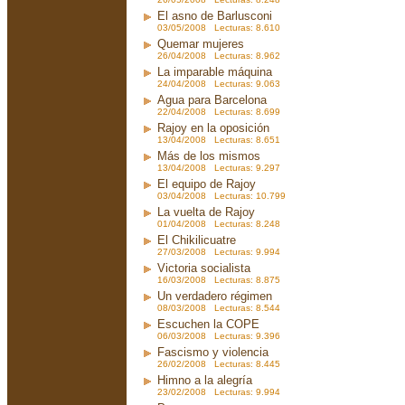
El asno de Barlusconi
03/05/2008 Lecturas: 8.610
Quemar mujeres
26/04/2008 Lecturas: 8.962
La imparable máquina
24/04/2008 Lecturas: 9.063
Agua para Barcelona
22/04/2008 Lecturas: 8.699
Rajoy en la oposición
13/04/2008 Lecturas: 8.651
Más de los mismos
13/04/2008 Lecturas: 9.297
El equipo de Rajoy
03/04/2008 Lecturas: 10.799
La vuelta de Rajoy
01/04/2008 Lecturas: 8.248
El Chikilicuatre
27/03/2008 Lecturas: 9.994
Victoria socialista
16/03/2008 Lecturas: 8.875
Un verdadero régimen
08/03/2008 Lecturas: 8.544
Escuchen la COPE
06/03/2008 Lecturas: 9.396
Fascismo y violencia
26/02/2008 Lecturas: 8.445
Himno a la alegría
23/02/2008 Lecturas: 9.994