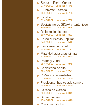
Strauss, Perle, Camps....
07/08/2009 Lecturas: 8.449
El Informe Calzada
03/08/2009 Lecturas: 8.753
La piba
01/08/2009 Lecturas: 8.709
Socialismo de SICAV y tente tieso
30/07/2009 Lecturas: 8.624
Diplomacia sin tino
30/07/2009 Lecturas: 7.883
Cerco al Partido Popular
24/07/2009 Lecturas: 7.540
Carnicería de Estado
22/07/2009 Lecturas: 7.791
Mirando hacia atrás sin ira
17/07/2009 Lecturas: 8.025
Pasen y vean
08/07/2009 Lecturas: 7.849
La derecha cainita
03/07/2009 Lecturas: 7.741
Puños como verdades
03/07/2009 Lecturas: 7.800
Presidente, has estado cumbre
24/06/2009 Lecturas: 8.580
La roña de Garoña
23/06/2009 Lecturas: 8.045
Brotes verdes
15/06/2009 Lecturas: 8.090
Caros socialistas