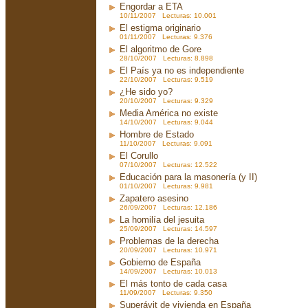
Engordar a ETA
10/11/2007 Lecturas: 10.001
El estigma originario
01/11/2007 Lecturas: 9.376
El algoritmo de Gore
28/10/2007 Lecturas: 8.898
El País ya no es independiente
22/10/2007 Lecturas: 9.519
¿He sido yo?
20/10/2007 Lecturas: 9.329
Media América no existe
14/10/2007 Lecturas: 9.044
Hombre de Estado
11/10/2007 Lecturas: 9.091
El Corullo
07/10/2007 Lecturas: 12.522
Educación para la masonería (y II)
01/10/2007 Lecturas: 9.981
Zapatero asesino
26/09/2007 Lecturas: 12.186
La homilía del jesuita
25/09/2007 Lecturas: 14.597
Problemas de la derecha
20/09/2007 Lecturas: 10.971
Gobierno de España
14/09/2007 Lecturas: 10.013
El más tonto de cada casa
11/09/2007 Lecturas: 9.350
Superávit de vivienda en España