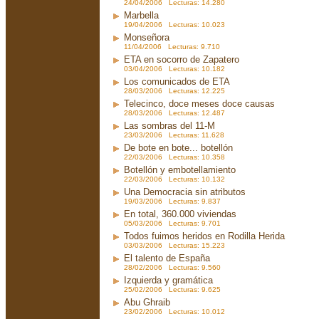
24/04/2006 Lecturas: 14.280
Marbella
19/04/2006 Lecturas: 10.023
Monseñora
11/04/2006 Lecturas: 9.710
ETA en socorro de Zapatero
03/04/2006 Lecturas: 10.182
Los comunicados de ETA
28/03/2006 Lecturas: 12.225
Telecinco, doce meses doce causas
28/03/2006 Lecturas: 12.487
Las sombras del 11-M
23/03/2006 Lecturas: 11.628
De bote en bote... botellón
22/03/2006 Lecturas: 10.358
Botellón y embotellamiento
22/03/2006 Lecturas: 10.132
Una Democracia sin atributos
19/03/2006 Lecturas: 9.837
En total, 360.000 viviendas
05/03/2006 Lecturas: 9.701
Todos fuimos heridos en Rodilla Herida
03/03/2006 Lecturas: 15.223
El talento de España
28/02/2006 Lecturas: 9.560
Izquierda y gramática
25/02/2006 Lecturas: 9.625
Abu Ghraib
23/02/2006 Lecturas: 10.012