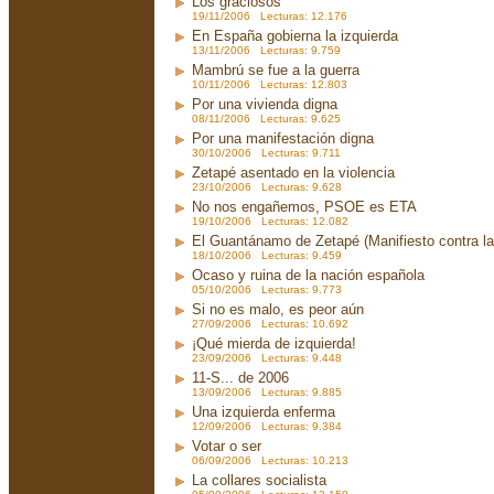
Los graciosos
19/11/2006 Lecturas: 12.176
En España gobierna la izquierda
13/11/2006 Lecturas: 9.759
Mambrú se fue a la guerra
10/11/2006 Lecturas: 12.803
Por una vivienda digna
08/11/2006 Lecturas: 9.625
Por una manifestación digna
30/10/2006 Lecturas: 9.711
Zetapé asentado en la violencia
23/10/2006 Lecturas: 9.628
No nos engañemos, PSOE es ETA
19/10/2006 Lecturas: 12.082
El Guantánamo de Zetapé (Manifiesto contra la 
18/10/2006 Lecturas: 9.459
Ocaso y ruina de la nación española
05/10/2006 Lecturas: 9.773
Si no es malo, es peor aún
27/09/2006 Lecturas: 10.692
¡Qué mierda de izquierda!
23/09/2006 Lecturas: 9.448
11-S... de 2006
13/09/2006 Lecturas: 9.885
Una izquierda enferma
12/09/2006 Lecturas: 9.384
Votar o ser
06/09/2006 Lecturas: 10.213
La collares socialista