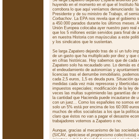
huyendo en el momento en el que el Instituto Na
corrobora lo que aquí veníamos denunciando: la
Presidente y de su ministro de Trabajo, el semi
Corbachov
. La EPA nos revela que el gobierno s
a 450.000 parados durante los últimos meses. 
Unión Europea colocaba ayer nuestro paro real 
que los 5 millones están servidos para final de
en nuestra Historia con mayúsculas a este politi
y los sindicatos que le sustentan.
Se larga Zapatero dejando tras de sí un tufo im
de un gasto que ha multiplicado por diez y que
en cifras históricas. Hoy sabemos que de cada
Zapatero solo ha recaudado uno. Lo demás es 
el endeudamiento de autonomías y ayuntamiento
licencias tras el derrumbe inmobiliario, podemos
cada 2,5 euros, 1,5 es deuda pura. Situación qu
medidas cada vez más represoras y liberticidas
impuestos especiales; modificación de la ley de
veces las multas suprimiendo las garantías de re
la cantidad que Hacienda puede incautarse de un
con un juez... Como los españoles no somos en 
solo un 5% está por encima de los 60.000 euros
muchos de ellos socialistas a los que la polític
claro que éstos no van a pagar el desastre eco
trabajadores votemos a Zapatero o no.
Aunque, gracias al mecanismo de las
sociedade
(SICAV, apréciese el
progresismo colectivista
) 