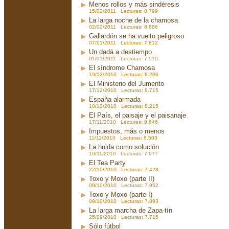
Menos rollos y más sindéresis
15/02/2011 Lecturas: 8.799
La larga noche de la chamosa
02/02/2011 Lecturas: 8.886
Gallardón se ha vuelto peligroso
07/01/2011 Lecturas: 7.812
Un dadá a destiempo
01/01/2011 Lecturas: 7.510
El síndrome Chamosa
19/12/2010 Lecturas: 8.206
El Ministerio del Jumento
17/12/2010 Lecturas: 8.715
España alarmada
10/12/2010 Lecturas: 8.215
El País, el paisaje y el paisanaje
17/11/2010 Lecturas: 9.646
Impuestos, más o menos
11/11/2010 Lecturas: 8.503
La huida como solución
10/11/2010 Lecturas: 7.977
El Tea Party
22/10/2010 Lecturas: 7.428
Toxo y Moxo (parte II)
09/10/2010 Lecturas: 7.952
Toxo y Moxo (parte I)
09/10/2010 Lecturas: 7.893
La larga marcha de Zapa-tín
25/09/2010 Lecturas: 7.715
Sólo fútbol