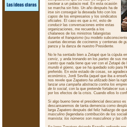
sestear a un palacio real. En esta ocasión
se marcha sin foto. Un año después ha de
irse sin conseguir la deseada foto con los
capos
de los empresarios y los sindicatos
oficiales
. El caso es que a mí, esto de
conducir
las conversaciones entre estas
organizaciones, me recuerda a los
chalaneos de los ministros falangistas
durante el
franquismo
(su modelo subconsciente
cuantas decenas de cocineros y centenas de
gu
panza y la danza de nuestro Presidente.
No le ha sentado bien a Zetapé que la cúpula em
cerviz, y anda tronando en los
partes
de sus med
careto
que nada tiene que ver con el Zetapé de 
mundo é güeno
, que se ha quedado solo para H
preferido. En este estado de cosas, se agradec
económico, Jordi Sevilla (aquel que iba a ens
nos revele que Zapatero
ha utilizado bien
la rupt
lanzar
una campaña abstracta contra los empres
de lo social
, con la que pretende fortalecer su
por los efectos de la crisis. Cuando ellos lo conf
Si algo bueno tiene el presidencial descanso es
descansaremos de tanta demencia como desplaza
larga Zapatero después del feliz hallazgo de qu
masculino
(legendaria contribución de los social
marxista:
los números son masculinos y las cif
Se larga Zapatero dejando España ardiendo por 