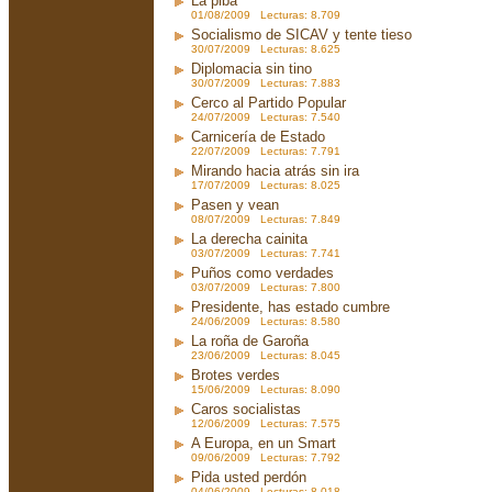
La piba
01/08/2009 Lecturas: 8.709
Socialismo de SICAV y tente tieso
30/07/2009 Lecturas: 8.625
Diplomacia sin tino
30/07/2009 Lecturas: 7.883
Cerco al Partido Popular
24/07/2009 Lecturas: 7.540
Carnicería de Estado
22/07/2009 Lecturas: 7.791
Mirando hacia atrás sin ira
17/07/2009 Lecturas: 8.025
Pasen y vean
08/07/2009 Lecturas: 7.849
La derecha cainita
03/07/2009 Lecturas: 7.741
Puños como verdades
03/07/2009 Lecturas: 7.800
Presidente, has estado cumbre
24/06/2009 Lecturas: 8.580
La roña de Garoña
23/06/2009 Lecturas: 8.045
Brotes verdes
15/06/2009 Lecturas: 8.090
Caros socialistas
12/06/2009 Lecturas: 7.575
A Europa, en un Smart
09/06/2009 Lecturas: 7.792
Pida usted perdón
04/06/2009 Lecturas: 8.018