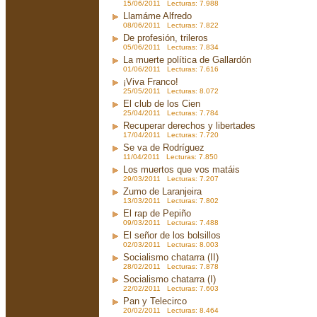
15/06/2011 Lecturas: 7.988
Llamáme Alfredo
08/06/2011 Lecturas: 7.822
De profesión, trileros
05/06/2011 Lecturas: 7.834
La muerte política de Gallardón
01/06/2011 Lecturas: 7.616
¡Viva Franco!
25/05/2011 Lecturas: 8.072
El club de los Cien
25/04/2011 Lecturas: 7.784
Recuperar derechos y libertades
17/04/2011 Lecturas: 7.720
Se va de Rodríguez
11/04/2011 Lecturas: 7.850
Los muertos que vos matáis
29/03/2011 Lecturas: 7.207
Zumo de Laranjeira
13/03/2011 Lecturas: 7.802
El rap de Pepiño
09/03/2011 Lecturas: 7.488
El señor de los bolsillos
02/03/2011 Lecturas: 8.003
Socialismo chatarra (II)
28/02/2011 Lecturas: 7.878
Socialismo chatarra (I)
22/02/2011 Lecturas: 7.603
Pan y Telecirco
20/02/2011 Lecturas: 8.464