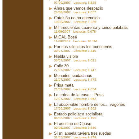
07/09/2007 Lecturas: 8.828
Ahora que vamos despacio
26/08/2007 Lecturas: 9.057
Cataluña no ha aprendido
19/08/2007 Lecturas: 9.229
Mil trescientas cuarenta y cinco palabras
11/08/2007 Lecturas: 9.078
MiGAL Bosé
11/08/2007 Lecturas: 10.161
Por sus silencios les conoceréis
30/07/2007 Lecturas: 9.340
Niebla visible
30/07/2007 Lecturas: 9.021
Calle 30
27/07/2007 Lecturas: 8.747
Menudos ciudadanos
21/07/2007 Lecturas: 8.475
Prisa mata
21/07/2007 Lecturas: 9.034
La caída de la casa... Prisa
12/07/2007 Lecturas: 8.952
El
abobinable
hombre de los... vagones
17/06/2007 Lecturas: 8.992
Estado policíaco socialista
06/06/2007 Lecturas: 9.195
El asesino de Couso
02/06/2007 Lecturas: 9.680
Si mi abuela tuviera tres ruedas
31/05/2007 Lecturas: 9.279