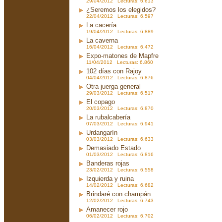
29/04/2012 Lecturas: 6.613
¿Seremos los elegidos?
22/04/2012 Lecturas: 6.597
La cacería
19/04/2012 Lecturas: 6.889
La caverna
16/04/2012 Lecturas: 6.472
Expo-matones de Mapfre
11/04/2012 Lecturas: 6.860
102 días con Rajoy
04/04/2012 Lecturas: 6.876
Otra juerga general
29/03/2012 Lecturas: 6.517
El copago
20/03/2012 Lecturas: 6.870
La rubalcabería
07/03/2012 Lecturas: 6.941
Urdangarín
03/03/2012 Lecturas: 6.633
Demasiado Estado
01/03/2012 Lecturas: 6.816
Banderas rojas
23/02/2012 Lecturas: 6.558
Izquierda y ruina
14/02/2012 Lecturas: 6.682
Brindaré con champán
12/02/2012 Lecturas: 6.743
Amanecer rojo
06/02/2012 Lecturas: 6.702