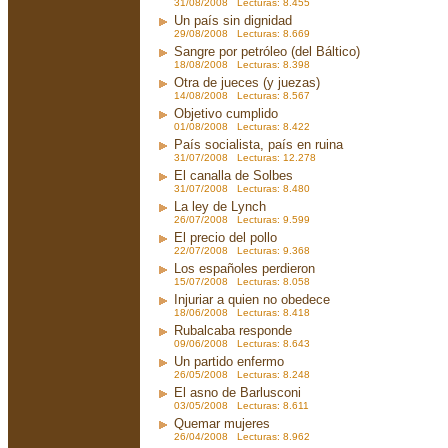
31/08/2008 Lecturas: 8.455
Un país sin dignidad
29/08/2008 Lecturas: 8.669
Sangre por petróleo (del Báltico)
18/08/2008 Lecturas: 8.398
Otra de jueces (y juezas)
14/08/2008 Lecturas: 8.567
Objetivo cumplido
01/08/2008 Lecturas: 8.422
País socialista, país en ruina
31/07/2008 Lecturas: 12.278
El canalla de Solbes
31/07/2008 Lecturas: 8.480
La ley de Lynch
26/07/2008 Lecturas: 9.599
El precio del pollo
22/07/2008 Lecturas: 9.368
Los españoles perdieron
15/07/2008 Lecturas: 8.058
Injuriar a quien no obedece
18/06/2008 Lecturas: 8.418
Rubalcaba responde
09/06/2008 Lecturas: 8.643
Un partido enfermo
26/05/2008 Lecturas: 8.248
El asno de Barlusconi
03/05/2008 Lecturas: 8.611
Quemar mujeres
26/04/2008 Lecturas: 8.962