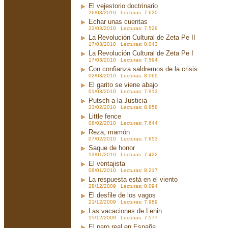
El vejestorio doctrinario
26/03/2010 Lecturas: 7.620
Echar unas cuentas
22/03/2010 Lecturas: 7.529
La Revolución Cultural de Zeta Pe II
17/03/2010 Lecturas: 8.043
La Revolución Cultural de Zeta Pe I
17/03/2010 Lecturas: 7.594
Con confianza saldremos de la crisis
02/03/2010 Lecturas: 8.069
El garito se viene abajo
01/03/2010 Lecturas: 7.913
Putsch a la Justicia
23/02/2010 Lecturas: 8.858
Little fence
08/02/2010 Lecturas: 7.644
Reza, mamón
07/02/2010 Lecturas: 7.653
Saque de honor
13/01/2010 Lecturas: 7.422
El ventajista
08/01/2010 Lecturas: 8.217
La respuesta está en el viento
28/12/2009 Lecturas: 8.094
El desfile de los vagos
21/12/2009 Lecturas: 7.989
Las vacaciones de Lenin
15/12/2009 Lecturas: 7.577
El paro real en España