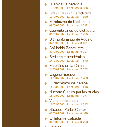
Dilapidar la herencia
17/09/2009 Lecturas: 8.886
Las amistades peligrosas
15/09/2009 Lecturas: 7.796
El rebuzno de Rodiezmo
09/09/2009 Lecturas: 8.011
Cuarenta años de dictadura
05/09/2009 Lecturas: 7.926
Ultimo domingo de Agosto
04/09/2009 Lecturas: 8.101
Así habló Zapatustra
31/08/2009 Lecturas: 8.037
Sedicente académico
24/08/2009 Lecturas: 7.870
Farolillos de la China
21/08/2009 Lecturas: 7.832
Engaño masivo
19/08/2009 Lecturas: 7.788
El decretazo de Zetapé
18/08/2009 Lecturas: 7.416
Nuestra Cultura por los suelos
15/08/2009 Lecturas: 7.877
Vacaciones reales
10/08/2009 Lecturas: 8.213
Strauss, Perle, Camps....
07/08/2009 Lecturas: 8.449
El Informe Calzada
03/08/2009 Lecturas: 8.753