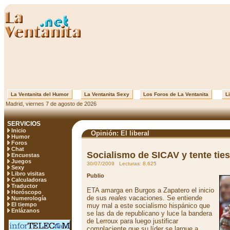
La Ventanita del Humor
La Ventanita Sexy
Los Foros de La Ventanita
Li
Madrid, viernes 7 de agosto de 2026
SERVICIOS
Inicio
Opinión: El liberal
Humor
Foros
Chat
Socialismo de SICAV y tente tie
Encuestas
Juegos
30/07/2009 Lecturas: 8.625
Sexy
Libro visitas
Publio
Calculadoras
Traductor
ETA amarga en Burgos a Zapatero el inicio
Horóscopo
de sus
reales
vacaciones. Se entiende
Numerología
El tiempo
muy mal a este socialismo hispánico que
Enlázanos
se las da de republicano y luce la bandera
de Lerroux para luego justificar
complaciente que su líder se largue a