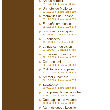
Annus horribilis
31/12/2008 Lecturas: 8.140
Un hotel de Mallorca
22/12/2008 Lecturas: 8.110
Maravillas de España
03/12/2008 Lecturas: 8.521
El sueño americano
02/12/2008 Lecturas: 8.174
Los nuevos caciques
27/11/2008 Lecturas: 8.568
El canapero
13/11/2008 Lecturas: 8.801
La nueva Inquisición
03/11/2008 Lecturas: 8.465
El payaso imposible
29/10/2008 Lecturas: 9.623
Confíe en mi
26/10/2008 Lecturas: 8.261
Cuéntame cómo pasó
12/10/2008 Lecturas: 9.334
Arrimar el hombro
06/10/2008 Lecturas: 8.034
Zapatético
29/09/2008 Lecturas: 8.566
El expreso de medianoche
17/09/2008 Lecturas: 8.865
Que paguen los votantes
10/09/2008 Lecturas: 8.495
Aún nos queda Loquillo