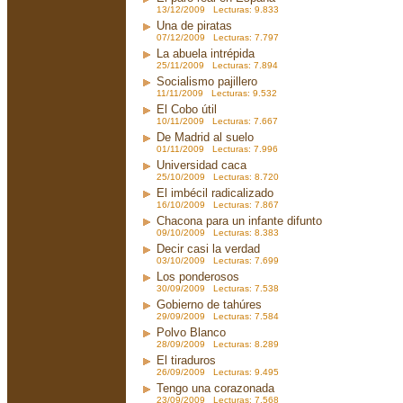
13/12/2009 Lecturas: 9.833
Una de piratas
07/12/2009 Lecturas: 7.797
La abuela intrépida
25/11/2009 Lecturas: 7.894
Socialismo pajillero
11/11/2009 Lecturas: 9.532
El Cobo útil
10/11/2009 Lecturas: 7.667
De Madrid al suelo
01/11/2009 Lecturas: 7.996
Universidad caca
25/10/2009 Lecturas: 8.720
El imbécil radicalizado
16/10/2009 Lecturas: 7.867
Chacona para un infante difunto
09/10/2009 Lecturas: 8.383
Decir casi la verdad
03/10/2009 Lecturas: 7.699
Los ponderosos
30/09/2009 Lecturas: 7.538
Gobierno de tahúres
29/09/2009 Lecturas: 7.584
Polvo Blanco
28/09/2009 Lecturas: 8.289
El tiraduros
26/09/2009 Lecturas: 9.495
Tengo una corazonada
23/09/2009 Lecturas: 7.568