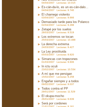
04/04/2007 Lecturas: 10.015
Es-cán-da-lo, es un es-cán-dalo...
04/04/2007 Lecturas: 9.740
El charnego violento
03/04/2007 Lecturas: 9.666
Demasiado tarde para los Polanco
02/04/2007 Lecturas: 9.288
Zetapé por los suelos
28/03/2007 Lecturas: 9.519
Los extremos se tocan
25/03/2007 Lecturas: 10.488
La derecha extrema
24/03/2007 Lecturas: 9.427
La Ley prostituida
05/03/2007 Lecturas: 9.920
Simancas con tropezones
01/03/2007 Lecturas: 9.606
In ictu oculi
23/02/2007 Lecturas: 10.534
A mí que me persigan
15/02/2007 Lecturas: 9.258
Engañar siempre y a todos
09/02/2007 Lecturas: 9.037
Todos contra el PP
29/01/2007 Lecturas: 11.529
El okupa-mocho
26/01/2007 Lecturas: 9.639
Será por cordones
21/01/2007 Lecturas: 9.161