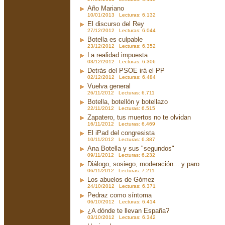
Año Mariano
10/01/2013 Lecturas: 6.132
El discurso del Rey
27/12/2012 Lecturas: 6.044
Botella es culpable
23/12/2012 Lecturas: 6.352
La realidad impuesta
03/12/2012 Lecturas: 6.306
Detrás del PSOE irá el PP
02/12/2012 Lecturas: 6.484
Vuelva general
26/11/2012 Lecturas: 6.711
Botella, botellón y botellazo
22/11/2012 Lecturas: 6.515
Zapatero, tus muertos no te olvidan
16/11/2012 Lecturas: 6.469
El iPad del congresista
10/11/2012 Lecturas: 6.387
Ana Botella y sus "segundos"
09/11/2012 Lecturas: 6.232
Diálogo, sosiego, moderación... y paro
06/11/2012 Lecturas: 7.211
Los abuelos de Gómez
24/10/2012 Lecturas: 6.371
Pedraz como síntoma
06/10/2012 Lecturas: 6.414
¿A dónde te llevan España?
03/10/2012 Lecturas: 6.342