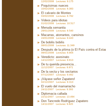
12/02/2008 Lecturas: 9.175
Poquísimas nueces
10/02/2008 Lecturas: 8.383
El calvario de Montes
03/02/2008 Lecturas: 8.762
Videos para idiotas
01/02/2008 Lecturas: 10.517
Menuda semanita
29/01/2008 Lecturas: 8.540
Macarras, atorrantes, cansinos
24/01/2008 Lecturas: 9.443
De bobilis bobilis
08/01/2008 Lecturas: 11.349
Después de la pítima (o El País contra el Est
08/01/2008 Lecturas: 8.904
Veredicto: asesinato
14/12/2007 Lecturas: 8.813
De tu querida presencia...
11/12/2007 Lecturas: 9.971
De la secta y los sectarios
07/12/2007 Lecturas: 9.462
¡Váyase señor Zapatero!
02/12/2007 Lecturas: 9.313
El vuelo del mamarracho
24/11/2007 Lecturas: 9.393
Diplomacia callada
22/11/2007 Lecturas: 13.494
Don Tancredo Rodríguez Zapatero
14/11/2007 Lecturas: 9.820