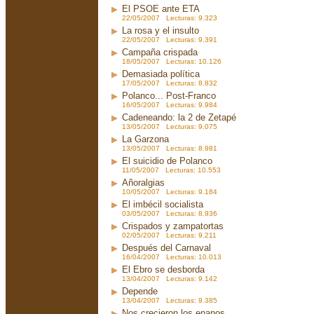
El PSOE ante ETA
22/05/2007 Lecturas: 9.323
La rosa y el insulto
22/05/2007 Lecturas: 9.391
Campaña crispada
18/05/2007 Lecturas: 10.126
Demasiada política
17/05/2007 Lecturas: 8.832
Polanco... Post-Franco
16/05/2007 Lecturas: 9.984
Cadeneando: la 2 de Zetapé
13/05/2007 Lecturas: 9.075
La Garzona
13/05/2007 Lecturas: 8.981
El suicidio de Polanco
11/05/2007 Lecturas: 10.553
Añoralgias
10/05/2007 Lecturas: 9.184
El imbécil socialista
03/05/2007 Lecturas: 8.936
Crispados y zampatortas
02/05/2007 Lecturas: 9.211
Después del Carnaval
16/04/2007 Lecturas: 10.013
El Ebro se desborda
13/04/2007 Lecturas: 9.142
Depende
13/04/2007 Lecturas: 9.385
Nos crecieron los enanos