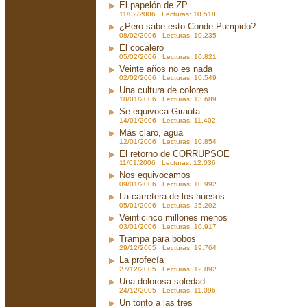
El papelón de ZP
11/02/2006 Lecturas: 10.518
¿Pero sabe esto Conde Pumpido?
08/02/2006 Lecturas: 10.235
El cocalero
05/02/2006 Lecturas: 10.821
Veinte años no es nada
02/02/2006 Lecturas: 10.549
Una cultura de colores
18/01/2006 Lecturas: 13.689
Se equivoca Girauta
14/01/2006 Lecturas: 11.402
Más claro, agua
12/01/2006 Lecturas: 10.854
El retorno de CORRUPSOE
11/01/2006 Lecturas: 12.036
Nos equivocamos
09/01/2006 Lecturas: 10.992
La carretera de los huesos
05/01/2006 Lecturas: 25.202
Veinticinco millones menos
03/01/2006 Lecturas: 10.917
Trampa para bobos
29/12/2005 Lecturas: 19.764
La profecía
27/12/2005 Lecturas: 12.892
Una dolorosa soledad
24/12/2005 Lecturas: 11.096
Un tonto a las tres