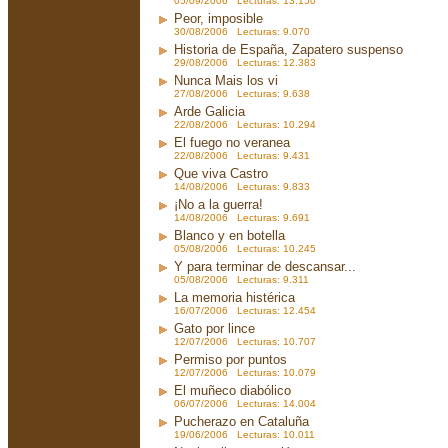
05/09/2006 Lecturas: 13.150
Peor, imposible
30/08/2006 Lecturas: 9.070
Historia de España, Zapatero suspenso
29/08/2006 Lecturas: 12.383
Nunca Mais los vi
27/08/2006 Lecturas: 9.638
Arde Galicia
22/08/2006 Lecturas: 10.294
El fuego no veranea
22/08/2006 Lecturas: 9.431
Que viva Castro
14/08/2006 Lecturas: 9.833
¡No a la guerra!
14/08/2006 Lecturas: 9.691
Blanco y en botella
05/08/2006 Lecturas: 10.245
Y para terminar de descansar...
05/08/2006 Lecturas: 9.311
La memoria histérica
16/07/2006 Lecturas: 12.454
Gato por lince
12/07/2006 Lecturas: 10.707
Permiso por puntos
12/07/2006 Lecturas: 10.079
El muñeco diabólico
06/07/2006 Lecturas: 14.004
Pucherazo en Cataluña
19/06/2006 Lecturas: 10.011