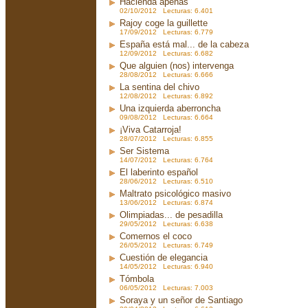
Hacienda apenas
02/10/2012 Lecturas: 6.401
Rajoy coge la guillette
17/09/2012 Lecturas: 6.779
España está mal... de la cabeza
12/09/2012 Lecturas: 6.682
Que alguien (nos) intervenga
28/08/2012 Lecturas: 6.666
La sentina del chivo
12/08/2012 Lecturas: 6.892
Una izquierda aberroncha
09/08/2012 Lecturas: 6.664
¡Viva Catarroja!
28/07/2012 Lecturas: 6.855
Ser Sistema
14/07/2012 Lecturas: 6.764
El laberinto español
28/06/2012 Lecturas: 6.510
Maltrato psicológico masivo
13/06/2012 Lecturas: 6.874
Olimpiadas... de pesadilla
29/05/2012 Lecturas: 6.638
Comernos el coco
26/05/2012 Lecturas: 6.749
Cuestión de elegancia
14/05/2012 Lecturas: 6.940
Tómbola
06/05/2012 Lecturas: 7.003
Soraya y un señor de Santiago