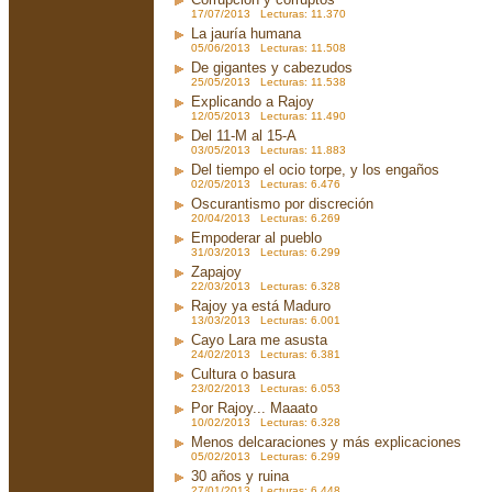
17/07/2013 Lecturas: 11.370
La jauría humana
05/06/2013 Lecturas: 11.508
De gigantes y cabezudos
25/05/2013 Lecturas: 11.538
Explicando a Rajoy
12/05/2013 Lecturas: 11.490
Del 11-M al 15-A
03/05/2013 Lecturas: 11.883
Del tiempo el ocio torpe, y los engaños
02/05/2013 Lecturas: 6.476
Oscurantismo por discreción
20/04/2013 Lecturas: 6.269
Empoderar al pueblo
31/03/2013 Lecturas: 6.299
Zapajoy
22/03/2013 Lecturas: 6.328
Rajoy ya está Maduro
13/03/2013 Lecturas: 6.001
Cayo Lara me asusta
24/02/2013 Lecturas: 6.381
Cultura o basura
23/02/2013 Lecturas: 6.053
Por Rajoy... Maaato
10/02/2013 Lecturas: 6.328
Menos delcaraciones y más explicaciones
05/02/2013 Lecturas: 6.299
30 años y ruina
27/01/2013 Lecturas: 6.448