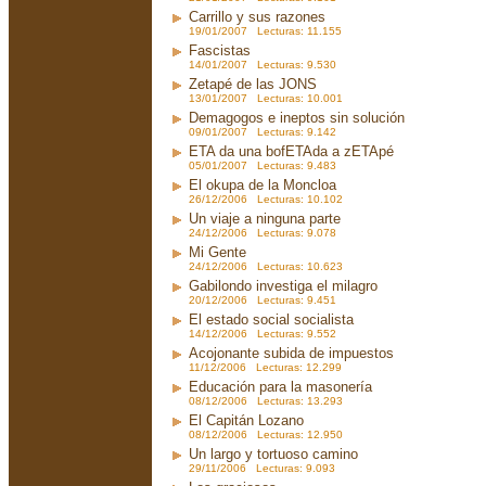
Carrillo y sus razones
19/01/2007 Lecturas: 11.155
Fascistas
14/01/2007 Lecturas: 9.530
Zetapé de las JONS
13/01/2007 Lecturas: 10.001
Demagogos e ineptos sin solución
09/01/2007 Lecturas: 9.142
ETA da una bofETAda a zETApé
05/01/2007 Lecturas: 9.483
El okupa de la Moncloa
26/12/2006 Lecturas: 10.102
Un viaje a ninguna parte
24/12/2006 Lecturas: 9.078
Mi Gente
24/12/2006 Lecturas: 10.623
Gabilondo investiga el milagro
20/12/2006 Lecturas: 9.451
El estado social socialista
14/12/2006 Lecturas: 9.552
Acojonante subida de impuestos
11/12/2006 Lecturas: 12.299
Educación para la masonería
08/12/2006 Lecturas: 13.293
El Capitán Lozano
08/12/2006 Lecturas: 12.950
Un largo y tortuoso camino
29/11/2006 Lecturas: 9.093