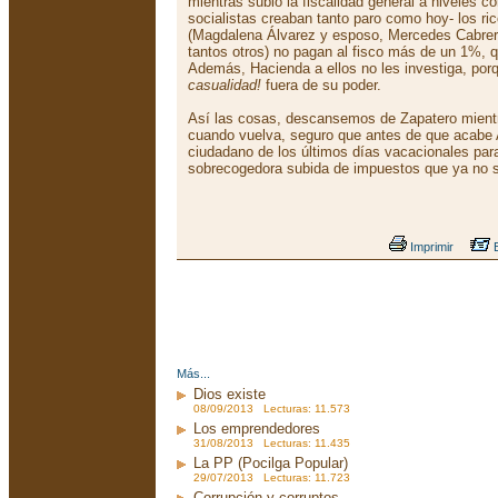
mientras subió la fiscalidad general a niveles c
socialistas creaban tanto paro como hoy- los ric
(Magdalena Álvarez y esposo, Mercedes Cabrera,
tantos otros) no pagan al fisco más de un 1%, 
Además, Hacienda a ellos no les investiga, po
casualidad!
fuera de su poder.
Así las cosas, descansemos de Zapatero mientr
cuando vuelva, seguro que antes de que acabe 
ciudadano de los últimos días vacacionales par
sobrecogedora subida de impuestos que ya no s
Imprimir
E
Más...
Dios existe
08/09/2013 Lecturas: 11.573
Los emprendedores
31/08/2013 Lecturas: 11.435
La PP (Pocilga Popular)
29/07/2013 Lecturas: 11.723
Corrupción y corruptos