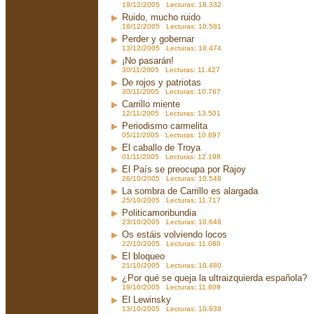
19/12/2005 Lecturas: 18.332
Ruido, mucho ruido
18/12/2005 Lecturas: 10.581
Perder y gobernar
13/12/2005 Lecturas: 10.474
¡No pasarán!
30/11/2005 Lecturas: 11.427
De rojos y patriotas
30/11/2005 Lecturas: 10.767
Carrillo miente
12/11/2005 Lecturas: 13.501
Periodismo carmelita
05/11/2005 Lecturas: 10.897
El caballo de Troya
01/11/2005 Lecturas: 12.198
El País se preocupa por Rajoy
26/10/2005 Lecturas: 10.548
La sombra de Carrillo es alargada
25/10/2005 Lecturas: 11.717
Politicamoribundia
23/10/2005 Lecturas: 10.648
Os estáis volviendo locos
22/10/2005 Lecturas: 11.080
El bloqueo
21/10/2005 Lecturas: 10.480
¿Por qué se queja la ultraizquierda española?
19/10/2005 Lecturas: 11.809
El Lewinsky
13/10/2005 Lecturas: 10.938