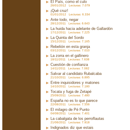
El País, como el culo
26/01/2012 Lecturas: 7.079
¡Qué cruz!
01/01/2012 Lecturas: 6.334
Ante todo, negar
28/12/2011 Lecturas: 6.643
La huida hacia adelante de Gallardón
17/12/2011 Lecturas: 7.225
La Quinta del Sordo
15/12/2011 Lecturas: 7.165
Rebelión en esta granja
03/12/2011 Lecturas: 7.010
La zorra en el gallinero
18/11/2011 Lecturas: 7.638
Cuestión de confianza
14/11/2011 Lecturas: 7.082
Salvar al candidato Rubalcaba
21/10/2011 Lecturas: 6.895
Entre inquisidores y matones
14/10/2011 Lecturas: 7.180
Tocata y fuga de Zetapé
25/09/2011 Lecturas: 7.480
España no es lo que parece
22/08/2011 Lecturas: 7.556
El milagro de Pé Punto
04/08/2011 Lecturas: 7.401
La cabalgata de los perroflautas
21/06/2011 Lecturas: 7.918
Indignados diz que estais