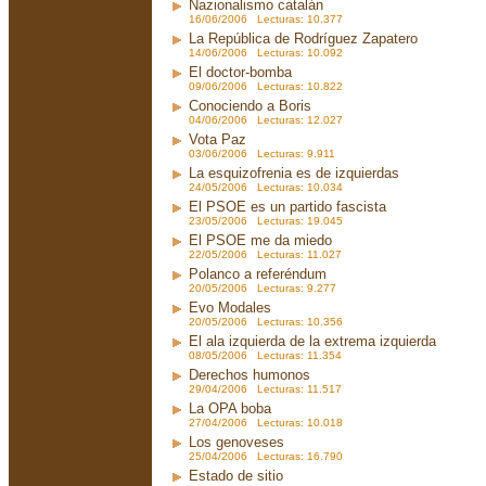
Nazionalismo catalán
16/06/2006 Lecturas: 10.377
La República de Rodríguez Zapatero
14/06/2006 Lecturas: 10.092
El doctor-bomba
09/06/2006 Lecturas: 10.822
Conociendo a Boris
04/06/2006 Lecturas: 12.027
Vota Paz
03/06/2006 Lecturas: 9.911
La esquizofrenia es de izquierdas
24/05/2006 Lecturas: 10.034
El PSOE es un partido fascista
23/05/2006 Lecturas: 19.045
El PSOE me da miedo
22/05/2006 Lecturas: 11.027
Polanco a referéndum
20/05/2006 Lecturas: 9.277
Evo Modales
20/05/2006 Lecturas: 10.356
El ala izquierda de la extrema izquierda
08/05/2006 Lecturas: 11.354
Derechos humonos
29/04/2006 Lecturas: 11.517
La OPA boba
27/04/2006 Lecturas: 10.018
Los genoveses
25/04/2006 Lecturas: 16.790
Estado de sitio