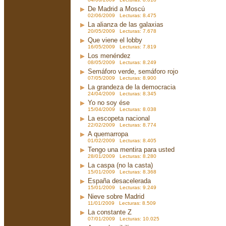
De Madrid a Moscú
02/06/2009 Lecturas: 8.475
La alianza de las galaxias
20/05/2009 Lecturas: 7.678
Que viene el lobby
16/05/2009 Lecturas: 7.819
Los menéndez
08/05/2009 Lecturas: 8.249
Semáforo verde, semáforo rojo
07/05/2009 Lecturas: 8.900
La grandeza de la democracia
24/04/2009 Lecturas: 8.345
Yo no soy ése
15/04/2009 Lecturas: 8.038
La escopeta nacional
22/02/2009 Lecturas: 8.774
A quemarropa
01/02/2009 Lecturas: 8.405
Tengo una mentira para usted
28/01/2009 Lecturas: 8.280
La caspa (no la casta)
15/01/2009 Lecturas: 8.368
España desacelerada
15/01/2009 Lecturas: 9.249
Nieve sobre Madrid
11/01/2009 Lecturas: 8.509
La constante Z
07/01/2009 Lecturas: 10.025