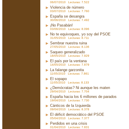
06/07/2010 Lecturas: 7.522
Violencia de número
03/07/2010 Lecturas: 7.760
España se desangra
30/06/2010 Lecturas: 7.492
¡No Pasabán!
03/06/2010 Lecturas: 8.096
No te equivoques, yo soy del PSOE
31/05/2010 Lecturas: 8.711
Sembrar nuestra ruina
27/05/2010 Lecturas: 8.136
Saqueo generalizado
18/05/2010 Lecturas: 7.929
El país por la ventana
14/05/2010 Lecturas: 7.879
La falange garzonita
11/05/2010 Lecturas: 7.861
El sopapo
11/05/2010 Lecturas: 8.133
¿Demócratas? Ni aunque les maten
29/04/2010 Lecturas: 7.704
España hacia los 6 millones de parados
19/04/2010 Lecturas: 7.730
Cánticos de la Izquierda
09/04/2010 Lecturas: 8.378
El déficit democrático del PSOE
05/04/2010 Lecturas: 7.377
Perdidos en una crisis
01/04/2010 Lecturas: 7.831