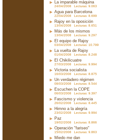
La imparable máquina
24/04/2008 Lecturas: 9.063
Agua para Barcelona
22/04/2008 Lecturas: 8.699
Rajoy en la oposición
13/04/2008 Lecturas: 8.651
Más de los mismos
13/04/2008 Lecturas: 9.297
El equipo de Rajoy
03/04/2008 Lecturas: 10.799
La vuelta de Rajoy
01/04/2008 Lecturas: 8.248
El Chikilicuatre
27/03/2008 Lecturas: 9.994
Victoria socialista
16/03/2008 Lecturas: 8.875
Un verdadero régimen
08/03/2008 Lecturas: 8.544
Escuchen la COPE
06/03/2008 Lecturas: 9.397
Fascismo y violencia
26/02/2008 Lecturas: 8.445
Himno a la alegría
23/02/2008 Lecturas: 9.994
Paz
19/02/2008 Lecturas: 8.866
Operación "fariseo"
15/02/2008 Lecturas: 9.863
Miedo me dan