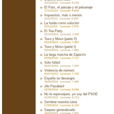
10/12/2010 Lecturas: 8.216
El País, el paisaje y el paisanaje
17/11/2010 Lecturas: 9.648
Impuestos, más o menos
11/11/2010 Lecturas: 8.504
La huida como solución
10/11/2010 Lecturas: 7.978
El Tea Party
22/10/2010 Lecturas: 7.430
Toxo y Moxo (parte II)
09/10/2010 Lecturas: 7.954
Toxo y Moxo (parte I)
09/10/2010 Lecturas: 7.895
La larga marcha de Zapa-tín
25/09/2010 Lecturas: 7.717
Sólo fútbol
06/07/2010 Lecturas: 7.525
Violencia de número
03/07/2010 Lecturas: 7.763
España se desangra
30/06/2010 Lecturas: 7.496
¡No Pasabán!
03/06/2010 Lecturas: 8.098
No te equivoques, yo soy del PSOE
31/05/2010 Lecturas: 8.713
Sembrar nuestra ruina
27/05/2010 Lecturas: 8.139
Saqueo generalizado
18/05/2010 Lecturas: 7.931