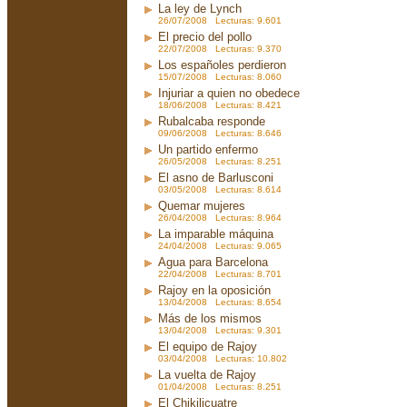
La ley de Lynch
26/07/2008 Lecturas: 9.601
El precio del pollo
22/07/2008 Lecturas: 9.370
Los españoles perdieron
15/07/2008 Lecturas: 8.060
Injuriar a quien no obedece
18/06/2008 Lecturas: 8.421
Rubalcaba responde
09/06/2008 Lecturas: 8.646
Un partido enfermo
26/05/2008 Lecturas: 8.251
El asno de Barlusconi
03/05/2008 Lecturas: 8.614
Quemar mujeres
26/04/2008 Lecturas: 8.964
La imparable máquina
24/04/2008 Lecturas: 9.065
Agua para Barcelona
22/04/2008 Lecturas: 8.701
Rajoy en la oposición
13/04/2008 Lecturas: 8.654
Más de los mismos
13/04/2008 Lecturas: 9.301
El equipo de Rajoy
03/04/2008 Lecturas: 10.802
La vuelta de Rajoy
01/04/2008 Lecturas: 8.251
El Chikilicuatre