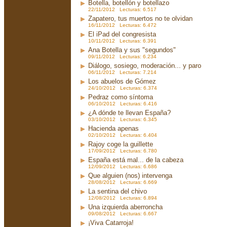
Botella, botellón y botellazo
22/11/2012 Lecturas: 6.517
Zapatero, tus muertos no te olvidan
16/11/2012 Lecturas: 6.472
El iPad del congresista
10/11/2012 Lecturas: 6.391
Ana Botella y sus "segundos"
09/11/2012 Lecturas: 6.234
Diálogo, sosiego, moderación... y paro
06/11/2012 Lecturas: 7.214
Los abuelos de Gómez
24/10/2012 Lecturas: 6.374
Pedraz como síntoma
06/10/2012 Lecturas: 6.416
¿A dónde te llevan España?
03/10/2012 Lecturas: 6.345
Hacienda apenas
02/10/2012 Lecturas: 6.404
Rajoy coge la guillette
17/09/2012 Lecturas: 6.780
España está mal... de la cabeza
12/09/2012 Lecturas: 6.686
Que alguien (nos) intervenga
28/08/2012 Lecturas: 6.669
La sentina del chivo
12/08/2012 Lecturas: 6.894
Una izquierda aberroncha
09/08/2012 Lecturas: 6.667
¡Viva Catarroja!