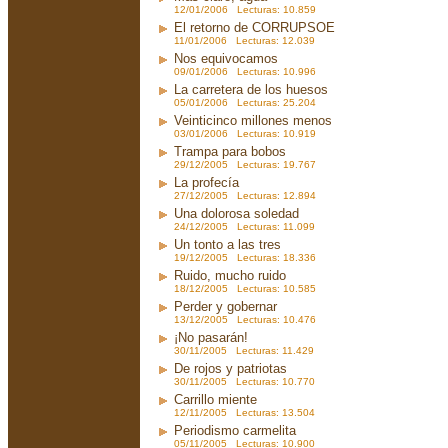
12/01/2006 Lecturas: 10.859
El retorno de CORRUPSOE
11/01/2006 Lecturas: 12.039
Nos equivocamos
09/01/2006 Lecturas: 10.996
La carretera de los huesos
05/01/2006 Lecturas: 25.204
Veinticinco millones menos
03/01/2006 Lecturas: 10.919
Trampa para bobos
29/12/2005 Lecturas: 19.767
La profecía
27/12/2005 Lecturas: 12.894
Una dolorosa soledad
24/12/2005 Lecturas: 11.099
Un tonto a las tres
19/12/2005 Lecturas: 18.336
Ruido, mucho ruido
18/12/2005 Lecturas: 10.585
Perder y gobernar
13/12/2005 Lecturas: 10.476
¡No pasarán!
30/11/2005 Lecturas: 11.429
De rojos y patriotas
30/11/2005 Lecturas: 10.770
Carrillo miente
12/11/2005 Lecturas: 13.504
Periodismo carmelita
05/11/2005 Lecturas: 10.900