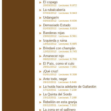
El copago
20/03/2012 Lecturas: 6.872
La rubalcabería
07/03/2012 Lecturas: 6.943
Urdangarín
03/03/2012 Lecturas: 6.636
Demasiado Estado
01/03/2012 Lecturas: 6.819
Banderas rojas
23/02/2012 Lecturas: 6.561
Izquierda y ruina
14/02/2012 Lecturas: 6.685
Brindaré con champán
12/02/2012 Lecturas: 6.745
Amanecer rojo
06/02/2012 Lecturas: 6.706
El País, como el culo
26/01/2012 Lecturas: 7.081
¡Qué cruz!
01/01/2012 Lecturas: 6.338
Ante todo, negar
28/12/2011 Lecturas: 6.646
La huida hacia adelante de Gallardón
17/12/2011 Lecturas: 7.229
La Quinta del Sordo
15/12/2011 Lecturas: 7.169
Rebelión en esta granja
03/12/2011 Lecturas: 7.013
La zorra en el gallinero