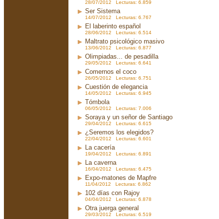
28/07/2012 Lecturas: 6.859
Ser Sistema
14/07/2012 Lecturas: 6.767
El laberinto español
28/06/2012 Lecturas: 6.514
Maltrato psicológico masivo
13/06/2012 Lecturas: 6.877
Olimpiadas... de pesadilla
29/05/2012 Lecturas: 6.641
Comernos el coco
26/05/2012 Lecturas: 6.751
Cuestión de elegancia
14/05/2012 Lecturas: 6.945
Tómbola
06/05/2012 Lecturas: 7.006
Soraya y un señor de Santiago
29/04/2012 Lecturas: 6.615
¿Seremos los elegidos?
22/04/2012 Lecturas: 6.601
La cacería
19/04/2012 Lecturas: 6.891
La caverna
16/04/2012 Lecturas: 6.475
Expo-matones de Mapfre
11/04/2012 Lecturas: 6.862
102 días con Rajoy
04/04/2012 Lecturas: 6.878
Otra juerga general
29/03/2012 Lecturas: 6.519