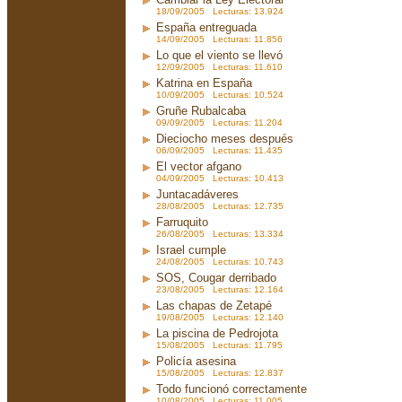
18/09/2005 Lecturas: 13.924
España entreguada
14/09/2005 Lecturas: 11.856
Lo que el viento se llevó
12/09/2005 Lecturas: 11.610
Katrina en España
10/09/2005 Lecturas: 10.524
Gruñe Rubalcaba
09/09/2005 Lecturas: 11.204
Dieciocho meses después
06/09/2005 Lecturas: 11.435
El vector afgano
04/09/2005 Lecturas: 10.413
Juntacadáveres
28/08/2005 Lecturas: 12.735
Farruquito
26/08/2005 Lecturas: 13.334
Israel cumple
24/08/2005 Lecturas: 10.743
SOS, Cougar derribado
23/08/2005 Lecturas: 12.164
Las chapas de Zetapé
19/08/2005 Lecturas: 12.140
La piscina de Pedrojota
15/08/2005 Lecturas: 11.795
Policía asesina
15/08/2005 Lecturas: 12.837
Todo funcionó correctamente
10/08/2005 Lecturas: 11.005