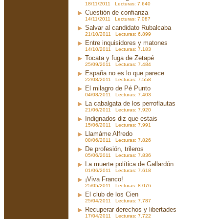
18/11/2011 Lecturas: 7.640
Cuestión de confianza
14/11/2011 Lecturas: 7.087
Salvar al candidato Rubalcaba
21/10/2011 Lecturas: 6.899
Entre inquisidores y matones
14/10/2011 Lecturas: 7.183
Tocata y fuga de Zetapé
25/09/2011 Lecturas: 7.484
España no es lo que parece
22/08/2011 Lecturas: 7.558
El milagro de Pé Punto
04/08/2011 Lecturas: 7.403
La cabalgata de los perroflautas
21/06/2011 Lecturas: 7.920
Indignados diz que estais
15/06/2011 Lecturas: 7.991
Llamáme Alfredo
08/06/2011 Lecturas: 7.826
De profesión, trileros
05/06/2011 Lecturas: 7.836
La muerte política de Gallardón
01/06/2011 Lecturas: 7.618
¡Viva Franco!
25/05/2011 Lecturas: 8.076
El club de los Cien
25/04/2011 Lecturas: 7.787
Recuperar derechos y libertades
17/04/2011 Lecturas: 7.722