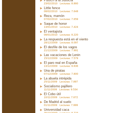
Putsch a la Justicia
23/02/2010 Lecturas: 8.860
Little fence
08/02/2010 Lecturas: 7.648
Reza, mamón
07/02/2010 Lecturas: 7.659
Saque de honor
13/01/2010 Lecturas: 7.424
El ventajista
08/01/2010 Lecturas: 8.220
La respuesta está en el viento
28/12/2009 Lecturas: 8.097
El desfile de los vagos
21/12/2009 Lecturas: 7.991
Las vacaciones de Lenin
15/12/2009 Lecturas: 7.579
El paro real en España
13/12/2009 Lecturas: 9.836
Una de piratas
07/12/2009 Lecturas: 7.800
La abuela intrépida
25/11/2009 Lecturas: 7.897
Socialismo pajillero
11/11/2009 Lecturas: 9.534
El Cobo útil
10/11/2009 Lecturas: 7.672
De Madrid al suelo
01/11/2009 Lecturas: 7.999
Universidad caca
25/10/2009 Lecturas: 8.723