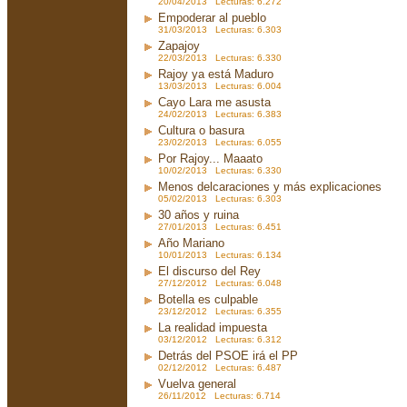
20/04/2013 Lecturas: 6.272
Empoderar al pueblo
31/03/2013 Lecturas: 6.303
Zapajoy
22/03/2013 Lecturas: 6.330
Rajoy ya está Maduro
13/03/2013 Lecturas: 6.004
Cayo Lara me asusta
24/02/2013 Lecturas: 6.383
Cultura o basura
23/02/2013 Lecturas: 6.055
Por Rajoy... Maaato
10/02/2013 Lecturas: 6.330
Menos delcaraciones y más explicaciones
05/02/2013 Lecturas: 6.303
30 años y ruina
27/01/2013 Lecturas: 6.451
Año Mariano
10/01/2013 Lecturas: 6.134
El discurso del Rey
27/12/2012 Lecturas: 6.048
Botella es culpable
23/12/2012 Lecturas: 6.355
La realidad impuesta
03/12/2012 Lecturas: 6.312
Detrás del PSOE irá el PP
02/12/2012 Lecturas: 6.487
Vuelva general
26/11/2012 Lecturas: 6.714