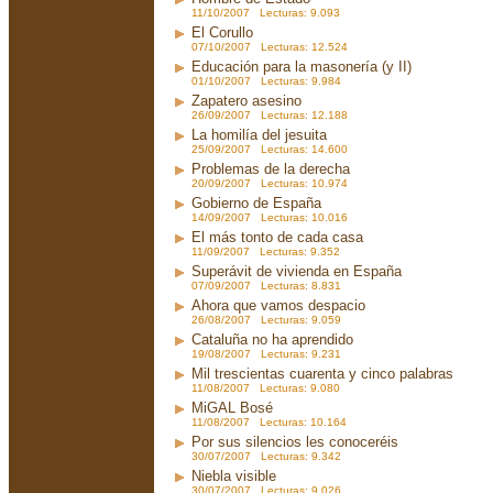
11/10/2007 Lecturas: 9.093
El Corullo
07/10/2007 Lecturas: 12.524
Educación para la masonería (y II)
01/10/2007 Lecturas: 9.984
Zapatero asesino
26/09/2007 Lecturas: 12.188
La homilía del jesuita
25/09/2007 Lecturas: 14.600
Problemas de la derecha
20/09/2007 Lecturas: 10.974
Gobierno de España
14/09/2007 Lecturas: 10.016
El más tonto de cada casa
11/09/2007 Lecturas: 9.352
Superávit de vivienda en España
07/09/2007 Lecturas: 8.831
Ahora que vamos despacio
26/08/2007 Lecturas: 9.059
Cataluña no ha aprendido
19/08/2007 Lecturas: 9.231
Mil trescientas cuarenta y cinco palabras
11/08/2007 Lecturas: 9.080
MiGAL Bosé
11/08/2007 Lecturas: 10.164
Por sus silencios les conoceréis
30/07/2007 Lecturas: 9.342
Niebla visible
30/07/2007 Lecturas: 9.026