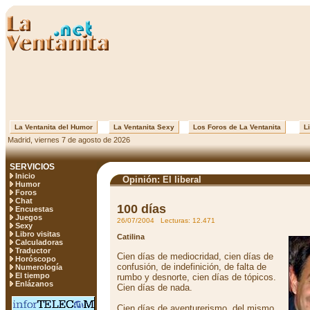
La Ventanita del Humor
La Ventanita Sexy
Los Foros de La Ventanita
Li
Madrid, viernes 7 de agosto de 2026
SERVICIOS
Inicio
Opinión: El liberal
Humor
Foros
Chat
100 días
Encuestas
Juegos
26/07/2004 Lecturas: 12.471
Sexy
Libro visitas
Catilina
Calculadoras
Traductor
Cien días de mediocridad, cien días de
Horóscopo
confusión, de indefinición, de falta de
Numerología
El tiempo
rumbo y desnorte, cien días de tópicos.
Enlázanos
Cien días de nada.
Cien días de aventurerismo, del mismo