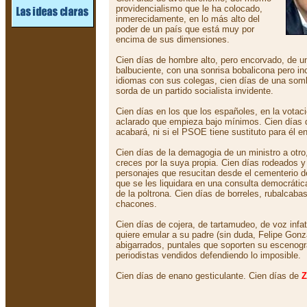
providencialismo que le ha colocado,
inmerecidamente, en lo más alto del
poder de un país que está muy por
encima de sus dimensiones.
Cien días de hombre alto, pero encorvado, de un
balbuciente, con una sonrisa bobalicona pero i
idiomas con sus colegas, cien días de una som
sorda de un partido socialista invidente.
Cien días en los que los españoles, en la votac
aclarado que empieza bajo mínimos. Cien días 
acabará, ni si el PSOE tiene sustituto para él e
Cien días de la demagogia de un ministro a otr
creces por la suya propia. Cien días rodeados 
personajes que resucitan desde el cementerio d
que se les liquidara en una consulta democrátic
de la poltrona. Cien días de borreles, rubalcab
chacones.
Cien días de cojera, de tartamudeo, de voz inf
quiere emular a su padre (sin duda, Felipe Gonz
abigarrados, puntales que soporten su escenogr
periodistas vendidos defendiendo lo imposible.
Cien días de enano gesticulante. Cien días de
Z