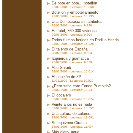
De bote en bote... botellón
22/03/2006 Lecturas: 10.360
Botellón y embotellamiento
22/03/2006 Lecturas: 10.135
Una Democracia sin atributos
19/03/2006 Lecturas: 9.840
En total, 360.000 viviendas
05/03/2006 Lecturas: 9.704
Todos fuimos heridos en Rodilla Herida
03/03/2006 Lecturas: 15.225
El talento de España
28/02/2006 Lecturas: 9.564
Izquierda y gramática
25/02/2006 Lecturas: 9.628
Abu Ghraib
23/02/2006 Lecturas: 10.014
El papelón de ZP
11/02/2006 Lecturas: 10.520
¿Pero sabe esto Conde Pumpido?
08/02/2006 Lecturas: 10.237
El cocalero
05/02/2006 Lecturas: 10.824
Veinte años no es nada
02/02/2006 Lecturas: 10.552
Una cultura de colores
18/01/2006 Lecturas: 13.691
Se equivoca Girauta
14/01/2006 Lecturas: 11.404
Más claro, agua