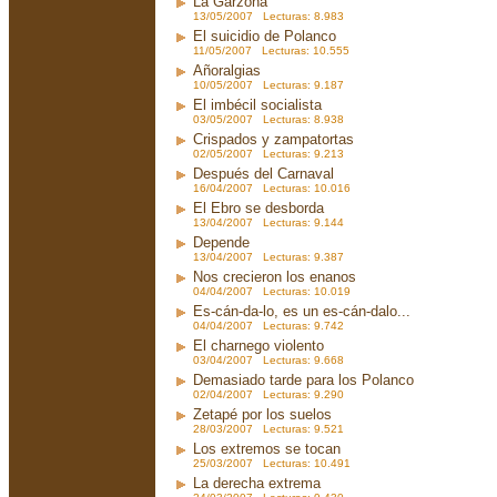
La Garzona
13/05/2007 Lecturas: 8.983
El suicidio de Polanco
11/05/2007 Lecturas: 10.555
Añoralgias
10/05/2007 Lecturas: 9.187
El imbécil socialista
03/05/2007 Lecturas: 8.938
Crispados y zampatortas
02/05/2007 Lecturas: 9.213
Después del Carnaval
16/04/2007 Lecturas: 10.016
El Ebro se desborda
13/04/2007 Lecturas: 9.144
Depende
13/04/2007 Lecturas: 9.387
Nos crecieron los enanos
04/04/2007 Lecturas: 10.019
Es-cán-da-lo, es un es-cán-dalo...
04/04/2007 Lecturas: 9.742
El charnego violento
03/04/2007 Lecturas: 9.668
Demasiado tarde para los Polanco
02/04/2007 Lecturas: 9.290
Zetapé por los suelos
28/03/2007 Lecturas: 9.521
Los extremos se tocan
25/03/2007 Lecturas: 10.491
La derecha extrema