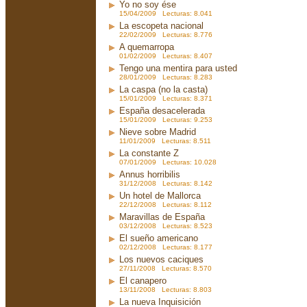
Yo no soy ése
15/04/2009 Lecturas: 8.041
La escopeta nacional
22/02/2009 Lecturas: 8.776
A quemarropa
01/02/2009 Lecturas: 8.407
Tengo una mentira para usted
28/01/2009 Lecturas: 8.283
La caspa (no la casta)
15/01/2009 Lecturas: 8.371
España desacelerada
15/01/2009 Lecturas: 9.253
Nieve sobre Madrid
11/01/2009 Lecturas: 8.511
La constante Z
07/01/2009 Lecturas: 10.028
Annus horribilis
31/12/2008 Lecturas: 8.142
Un hotel de Mallorca
22/12/2008 Lecturas: 8.112
Maravillas de España
03/12/2008 Lecturas: 8.523
El sueño americano
02/12/2008 Lecturas: 8.177
Los nuevos caciques
27/11/2008 Lecturas: 8.570
El canapero
13/11/2008 Lecturas: 8.803
La nueva Inquisición