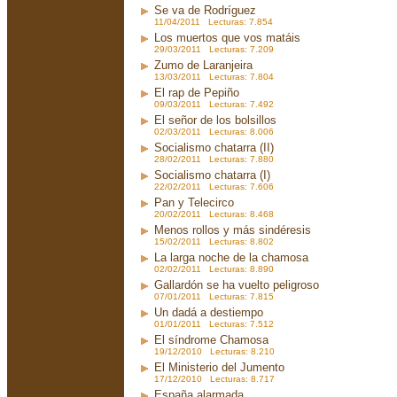
Se va de Rodríguez
11/04/2011 Lecturas: 7.854
Los muertos que vos matáis
29/03/2011 Lecturas: 7.209
Zumo de Laranjeira
13/03/2011 Lecturas: 7.804
El rap de Pepiño
09/03/2011 Lecturas: 7.492
El señor de los bolsillos
02/03/2011 Lecturas: 8.006
Socialismo chatarra (II)
28/02/2011 Lecturas: 7.880
Socialismo chatarra (I)
22/02/2011 Lecturas: 7.606
Pan y Telecirco
20/02/2011 Lecturas: 8.468
Menos rollos y más sindéresis
15/02/2011 Lecturas: 8.802
La larga noche de la chamosa
02/02/2011 Lecturas: 8.890
Gallardón se ha vuelto peligroso
07/01/2011 Lecturas: 7.815
Un dadá a destiempo
01/01/2011 Lecturas: 7.512
El síndrome Chamosa
19/12/2010 Lecturas: 8.210
El Ministerio del Jumento
17/12/2010 Lecturas: 8.717
España alarmada