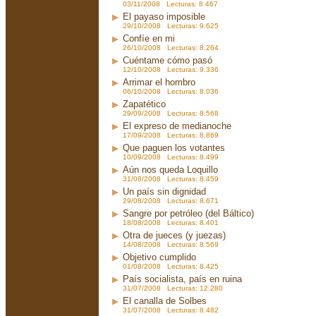
03/11/2008 Lecturas: 8.467
El payaso imposible
29/10/2008 Lecturas: 9.625
Confíe en mi
26/10/2008 Lecturas: 8.264
Cuéntame cómo pasó
12/10/2008 Lecturas: 9.336
Arrimar el hombro
06/10/2008 Lecturas: 8.036
Zapatético
29/09/2008 Lecturas: 8.568
El expreso de medianoche
17/09/2008 Lecturas: 8.869
Que paguen los votantes
10/09/2008 Lecturas: 8.499
Aún nos queda Loquillo
31/08/2008 Lecturas: 8.459
Un país sin dignidad
29/08/2008 Lecturas: 8.671
Sangre por petróleo (del Báltico)
18/08/2008 Lecturas: 8.401
Otra de jueces (y juezas)
14/08/2008 Lecturas: 8.569
Objetivo cumplido
01/08/2008 Lecturas: 8.425
País socialista, país en ruina
31/07/2008 Lecturas: 12.280
El canalla de Solbes
31/07/2008 Lecturas: 8.482