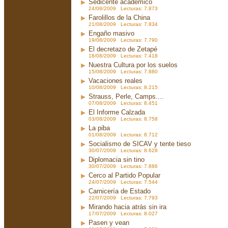
Sedicente académico
24/08/2009 Lecturas: 7.873
Farolillos de la China
21/08/2009 Lecturas: 7.834
Engaño masivo
19/08/2009 Lecturas: 7.790
El decretazo de Zetapé
18/08/2009 Lecturas: 7.418
Nuestra Cultura por los suelos
15/08/2009 Lecturas: 7.880
Vacaciones reales
10/08/2009 Lecturas: 8.215
Strauss, Perle, Camps....
07/08/2009 Lecturas: 8.451
El Informe Calzada
03/08/2009 Lecturas: 8.758
La piba
01/08/2009 Lecturas: 8.712
Socialismo de SICAV y tente tieso
30/07/2009 Lecturas: 8.628
Diplomacia sin tino
30/07/2009 Lecturas: 7.886
Cerco al Partido Popular
24/07/2009 Lecturas: 7.544
Carnicería de Estado
22/07/2009 Lecturas: 7.793
Mirando hacia atrás sin ira
17/07/2009 Lecturas: 8.027
Pasen y vean