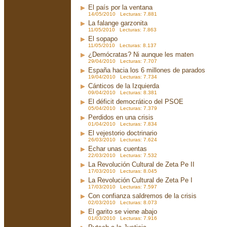
El país por la ventana
14/05/2010 Lecturas: 7.881
La falange garzonita
11/05/2010 Lecturas: 7.863
El sopapo
11/05/2010 Lecturas: 8.137
¿Demócratas? Ni aunque les maten
29/04/2010 Lecturas: 7.707
España hacia los 6 millones de parados
19/04/2010 Lecturas: 7.734
Cánticos de la Izquierda
09/04/2010 Lecturas: 8.381
El déficit democrático del PSOE
05/04/2010 Lecturas: 7.379
Perdidos en una crisis
01/04/2010 Lecturas: 7.834
El vejestorio doctrinario
26/03/2010 Lecturas: 7.624
Echar unas cuentas
22/03/2010 Lecturas: 7.532
La Revolución Cultural de Zeta Pe II
17/03/2010 Lecturas: 8.045
La Revolución Cultural de Zeta Pe I
17/03/2010 Lecturas: 7.597
Con confianza saldremos de la crisis
02/03/2010 Lecturas: 8.073
El garito se viene abajo
01/03/2010 Lecturas: 7.916