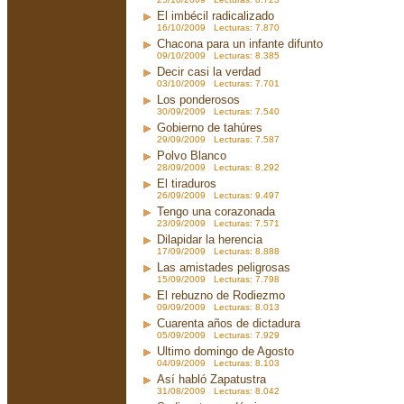
El imbécil radicalizado
16/10/2009 Lecturas: 7.870
Chacona para un infante difunto
09/10/2009 Lecturas: 8.385
Decir casi la verdad
03/10/2009 Lecturas: 7.701
Los ponderosos
30/09/2009 Lecturas: 7.540
Gobierno de tahúres
29/09/2009 Lecturas: 7.587
Polvo Blanco
28/09/2009 Lecturas: 8.292
El tiraduros
26/09/2009 Lecturas: 9.497
Tengo una corazonada
23/09/2009 Lecturas: 7.571
Dilapidar la herencia
17/09/2009 Lecturas: 8.888
Las amistades peligrosas
15/09/2009 Lecturas: 7.798
El rebuzno de Rodiezmo
09/09/2009 Lecturas: 8.013
Cuarenta años de dictadura
05/09/2009 Lecturas: 7.929
Ultimo domingo de Agosto
04/09/2009 Lecturas: 8.103
Así habló Zapatustra
31/08/2009 Lecturas: 8.042