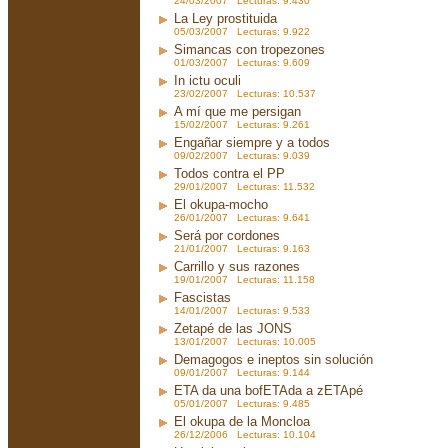
24/03/2007 Lecturas: 9.430
La Ley prostituida
05/03/2007 Lecturas: 9.922
Simancas con tropezones
01/03/2007 Lecturas: 9.609
In ictu oculi
23/02/2007 Lecturas: 10.537
A mí que me persigan
15/02/2007 Lecturas: 9.261
Engañar siempre y a todos
09/02/2007 Lecturas: 9.039
Todos contra el PP
29/01/2007 Lecturas: 11.532
El okupa-mocho
26/01/2007 Lecturas: 9.641
Será por cordones
21/01/2007 Lecturas: 9.163
Carrillo y sus razones
19/01/2007 Lecturas: 11.158
Fascistas
14/01/2007 Lecturas: 9.533
Zetapé de las JONS
13/01/2007 Lecturas: 10.005
Demagogos e ineptos sin solución
09/01/2007 Lecturas: 9.144
ETA da una bofETAda a zETApé
05/01/2007 Lecturas: 9.485
El okupa de la Moncloa
26/12/2006 Lecturas: 10.104