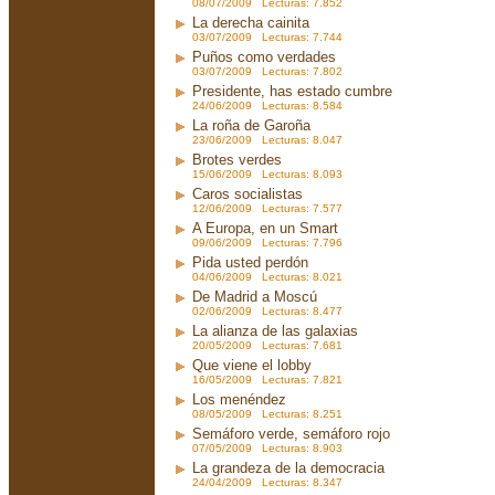
08/07/2009 Lecturas: 7.852
La derecha cainita
03/07/2009 Lecturas: 7.744
Puños como verdades
03/07/2009 Lecturas: 7.802
Presidente, has estado cumbre
24/06/2009 Lecturas: 8.584
La roña de Garoña
23/06/2009 Lecturas: 8.047
Brotes verdes
15/06/2009 Lecturas: 8.093
Caros socialistas
12/06/2009 Lecturas: 7.577
A Europa, en un Smart
09/06/2009 Lecturas: 7.796
Pida usted perdón
04/06/2009 Lecturas: 8.021
De Madrid a Moscú
02/06/2009 Lecturas: 8.477
La alianza de las galaxias
20/05/2009 Lecturas: 7.681
Que viene el lobby
16/05/2009 Lecturas: 7.821
Los menéndez
08/05/2009 Lecturas: 8.251
Semáforo verde, semáforo rojo
07/05/2009 Lecturas: 8.903
La grandeza de la democracia
24/04/2009 Lecturas: 8.347