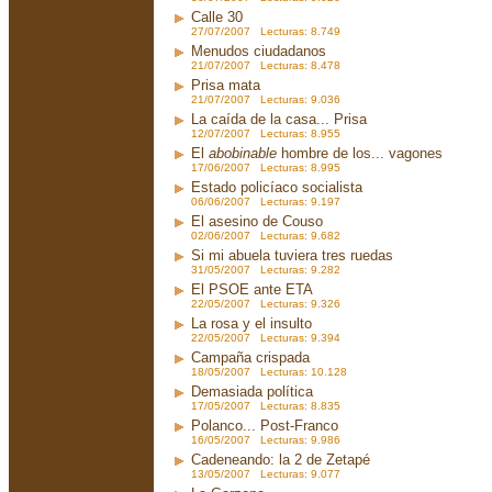
Calle 30
27/07/2007 Lecturas: 8.749
Menudos ciudadanos
21/07/2007 Lecturas: 8.478
Prisa mata
21/07/2007 Lecturas: 9.036
La caída de la casa... Prisa
12/07/2007 Lecturas: 8.955
El
abobinable
hombre de los... vagones
17/06/2007 Lecturas: 8.995
Estado policíaco socialista
06/06/2007 Lecturas: 9.197
El asesino de Couso
02/06/2007 Lecturas: 9.682
Si mi abuela tuviera tres ruedas
31/05/2007 Lecturas: 9.282
El PSOE ante ETA
22/05/2007 Lecturas: 9.326
La rosa y el insulto
22/05/2007 Lecturas: 9.394
Campaña crispada
18/05/2007 Lecturas: 10.128
Demasiada política
17/05/2007 Lecturas: 8.835
Polanco... Post-Franco
16/05/2007 Lecturas: 9.986
Cadeneando: la 2 de Zetapé
13/05/2007 Lecturas: 9.077