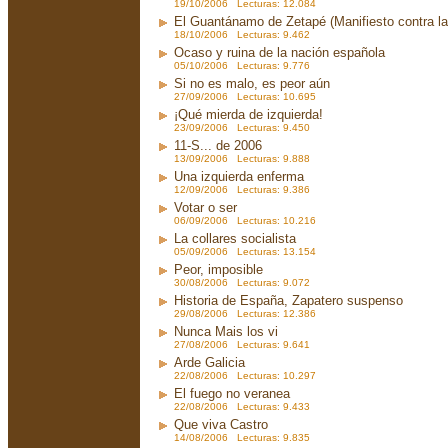
19/10/2006 Lecturas: 12.084
El Guantánamo de Zetapé (Manifiesto contra la 
18/10/2006 Lecturas: 9.462
Ocaso y ruina de la nación española
05/10/2006 Lecturas: 9.776
Si no es malo, es peor aún
27/09/2006 Lecturas: 10.695
¡Qué mierda de izquierda!
23/09/2006 Lecturas: 9.450
11-S... de 2006
13/09/2006 Lecturas: 9.888
Una izquierda enferma
12/09/2006 Lecturas: 9.386
Votar o ser
06/09/2006 Lecturas: 10.216
La collares socialista
05/09/2006 Lecturas: 13.154
Peor, imposible
30/08/2006 Lecturas: 9.072
Historia de España, Zapatero suspenso
29/08/2006 Lecturas: 12.386
Nunca Mais los vi
27/08/2006 Lecturas: 9.641
Arde Galicia
22/08/2006 Lecturas: 10.297
El fuego no veranea
22/08/2006 Lecturas: 9.433
Que viva Castro
14/08/2006 Lecturas: 9.835