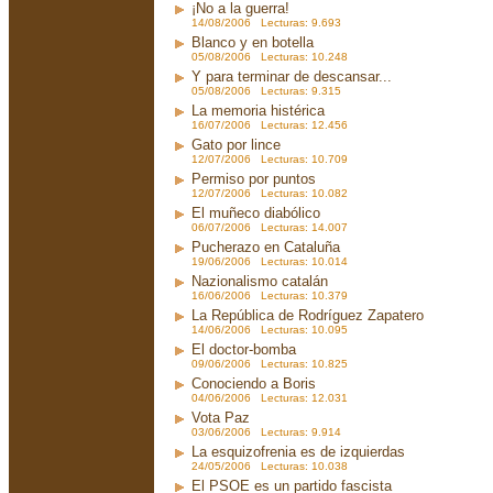
¡No a la guerra!
14/08/2006 Lecturas: 9.693
Blanco y en botella
05/08/2006 Lecturas: 10.248
Y para terminar de descansar...
05/08/2006 Lecturas: 9.315
La memoria histérica
16/07/2006 Lecturas: 12.456
Gato por lince
12/07/2006 Lecturas: 10.709
Permiso por puntos
12/07/2006 Lecturas: 10.082
El muñeco diabólico
06/07/2006 Lecturas: 14.007
Pucherazo en Cataluña
19/06/2006 Lecturas: 10.014
Nazionalismo catalán
16/06/2006 Lecturas: 10.379
La República de Rodríguez Zapatero
14/06/2006 Lecturas: 10.095
El doctor-bomba
09/06/2006 Lecturas: 10.825
Conociendo a Boris
04/06/2006 Lecturas: 12.031
Vota Paz
03/06/2006 Lecturas: 9.914
La esquizofrenia es de izquierdas
24/05/2006 Lecturas: 10.038
El PSOE es un partido fascista