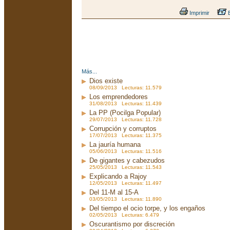
Imprimir
E
Más...
Dios existe
08/09/2013 Lecturas: 11.579
Los emprendedores
31/08/2013 Lecturas: 11.439
La PP (Pocilga Popular)
29/07/2013 Lecturas: 11.728
Corrupción y corruptos
17/07/2013 Lecturas: 11.375
La jauría humana
05/06/2013 Lecturas: 11.516
De gigantes y cabezudos
25/05/2013 Lecturas: 11.543
Explicando a Rajoy
12/05/2013 Lecturas: 11.497
Del 11-M al 15-A
03/05/2013 Lecturas: 11.890
Del tiempo el ocio torpe, y los engaños
02/05/2013 Lecturas: 6.479
Oscurantismo por discreción