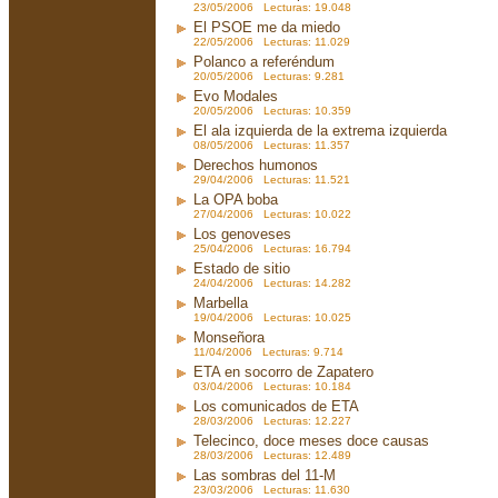
23/05/2006 Lecturas: 19.048
El PSOE me da miedo
22/05/2006 Lecturas: 11.029
Polanco a referéndum
20/05/2006 Lecturas: 9.281
Evo Modales
20/05/2006 Lecturas: 10.359
El ala izquierda de la extrema izquierda
08/05/2006 Lecturas: 11.357
Derechos humonos
29/04/2006 Lecturas: 11.521
La OPA boba
27/04/2006 Lecturas: 10.022
Los genoveses
25/04/2006 Lecturas: 16.794
Estado de sitio
24/04/2006 Lecturas: 14.282
Marbella
19/04/2006 Lecturas: 10.025
Monseñora
11/04/2006 Lecturas: 9.714
ETA en socorro de Zapatero
03/04/2006 Lecturas: 10.184
Los comunicados de ETA
28/03/2006 Lecturas: 12.227
Telecinco, doce meses doce causas
28/03/2006 Lecturas: 12.489
Las sombras del 11-M
23/03/2006 Lecturas: 11.630