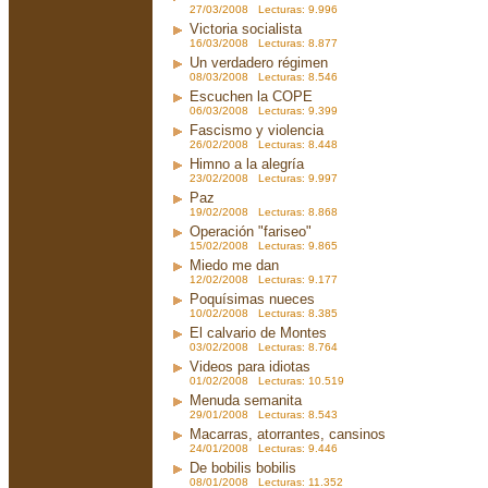
27/03/2008 Lecturas: 9.996
Victoria socialista
16/03/2008 Lecturas: 8.877
Un verdadero régimen
08/03/2008 Lecturas: 8.546
Escuchen la COPE
06/03/2008 Lecturas: 9.399
Fascismo y violencia
26/02/2008 Lecturas: 8.448
Himno a la alegría
23/02/2008 Lecturas: 9.997
Paz
19/02/2008 Lecturas: 8.868
Operación "fariseo"
15/02/2008 Lecturas: 9.865
Miedo me dan
12/02/2008 Lecturas: 9.177
Poquísimas nueces
10/02/2008 Lecturas: 8.385
El calvario de Montes
03/02/2008 Lecturas: 8.764
Videos para idiotas
01/02/2008 Lecturas: 10.519
Menuda semanita
29/01/2008 Lecturas: 8.543
Macarras, atorrantes, cansinos
24/01/2008 Lecturas: 9.446
De bobilis bobilis
08/01/2008 Lecturas: 11.352