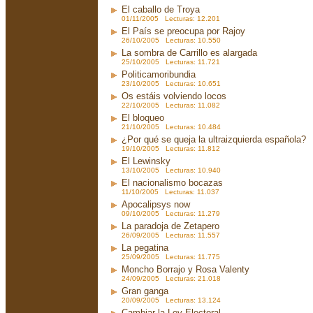
El caballo de Troya
01/11/2005 Lecturas: 12.201
El País se preocupa por Rajoy
26/10/2005 Lecturas: 10.550
La sombra de Carrillo es alargada
25/10/2005 Lecturas: 11.721
Politicamoribundia
23/10/2005 Lecturas: 10.651
Os estáis volviendo locos
22/10/2005 Lecturas: 11.082
El bloqueo
21/10/2005 Lecturas: 10.484
¿Por qué se queja la ultraizquierda española?
19/10/2005 Lecturas: 11.812
El Lewinsky
13/10/2005 Lecturas: 10.940
El nacionalismo bocazas
11/10/2005 Lecturas: 11.037
Apocalipsys now
09/10/2005 Lecturas: 11.279
La paradoja de Zetapero
26/09/2005 Lecturas: 11.557
La pegatina
25/09/2005 Lecturas: 11.775
Moncho Borrajo y Rosa Valenty
24/09/2005 Lecturas: 21.018
Gran ganga
20/09/2005 Lecturas: 13.124
Cambiar la Ley Electoral