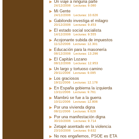
Un viaje a ninguna parte
24/12/2006 Lecturas: 9.080
Mi Gente
24/12/2006 Lecturas: 10.626
Gabilondo investiga el milagro
20/12/2006 Lecturas: 9.453
El estado social socialista
14/12/2006 Lecturas: 9.555
Acojonante subida de impuestos
11/12/2006 Lecturas: 12.301
Educación para la masonería
08/12/2006 Lecturas: 13.296
El Capitán Lozano
08/12/2006 Lecturas: 12.953
Un largo y tortuoso camino
29/11/2006 Lecturas: 9.095
Los graciosos
19/11/2006 Lecturas: 12.178
En España gobierna la izquierda
13/11/2006 Lecturas: 9.761
Mambrú se fue a la guerra
10/11/2006 Lecturas: 12.806
Por una vivienda digna
08/11/2006 Lecturas: 9.628
Por una manifestación digna
30/10/2006 Lecturas: 9.714
Zetapé asentado en la violencia
23/10/2006 Lecturas: 9.632
No nos engañemos, PSOE es ETA