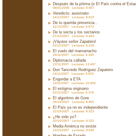
Después de la pítima (o El País contra el Est
08/01/2008 Lecturas: 8.907
Veredicto: asesinato
14/12/2007 Lecturas: 8.815
De tu querida presencia...
11/12/2007 Lecturas: 9.973
De la secta y los sectarios
07/12/2007 Lecturas: 9.464
¡Váyase señor Zapatero!
02/12/2007 Lecturas: 9.316
El vuelo del mamarracho
24/11/2007 Lecturas: 9.395
Diplomacia callada
22/11/2007 Lecturas: 13.497
Don Tancredo Rodríguez Zapatero
14/11/2007 Lecturas: 9.823
Engordar a ETA
10/11/2007 Lecturas: 10.004
El estigma originario
01/11/2007 Lecturas: 9.379
El algoritmo de Gore
28/10/2007 Lecturas: 8.901
El País ya no es independiente
22/10/2007 Lecturas: 9.523
¿He sido yo?
20/10/2007 Lecturas: 9.331
Media América no existe
14/10/2007 Lecturas: 9.046
Hombre de Estado