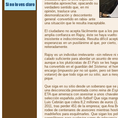
intentaba aprovechar, opacando su
verdadero sentido que, en mi
opinión, trasluce una
desmoralización y descontento
general -convertido en rabia- ante
una situación que le resulta inaceptable.
El ciudadano no acepta fácilmente que a los p
amplia confianza en Rajoy, éste se haya vuelto
insistente e indiscriminada. Resulta difícil ace
esperanzas en un pusilánime al que, por cierto
reiteradamente.
Rajoy es un individuo irrelevante –sin relieve ni
calado
suficiente para abordar un asunto de eno
aunque a los plutócratas de
El País
se les hag
ha convertido en el guardián del
Sistema
: el ho
encargo (impuesto por no sé quién, pero sé bien
votaron
) de que todo siga
en su sitio
, aun a rie
pique.
Que siga en su sitio desde un soberano que se 
una desconocida presentada como
reina de Es
ETA que amenaza con asesinar a unos chavales q
selección española
¡sólo futbol!
Que siga mang
Luis Cebrián que cobra 8,2 millones de euros (1
2011, tras perder 451 de la empresa; que Ana Bo
rodee de centenares de
asesores
mientras hosti
madrileños para esquilmarles. Que sigan los polí
conmilitones para cualquier cargo de relevancia 