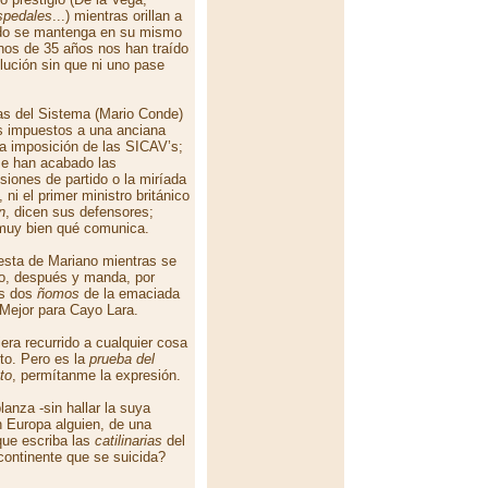
spedales
...) mientras orillan a
do se mantenga en su mismo
nos de 35 años nos han traído
lución sin que ni uno pase
tas del Sistema (Mario Conde)
os impuestos a una anciana
la imposición de las SICAV’s;
e han acabado las
iones de partido o la miríada
ni el primer ministro británico
n
, dicen sus defensores;
 muy bien qué comunica.
uesta de Mariano mientras se
to, después y manda, por
los dos
ñomos
de la emaciada
 Mejor para Cayo Lara.
ra recurrido a cualquier cosa
to. Pero es la
prueba del
to
, permítanme la expresión.
nza -sin hallar la suya
n Europa alguien, de una
que escriba las
catilinarias
del
 continente que se suicida?