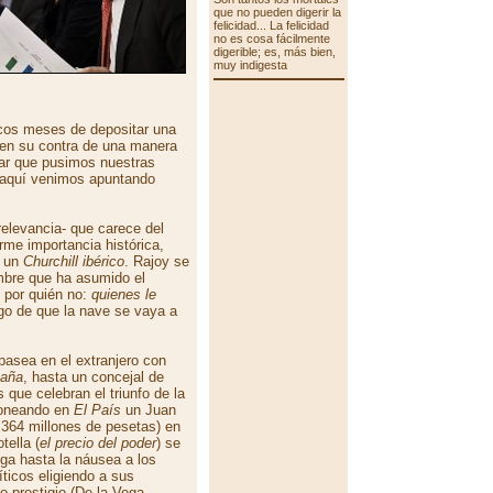
que no pueden digerir la
felicidad... La felicidad
no es cosa fácilmente
digerible; es, más bien,
muy indigesta
ocos meses de depositar una
 en su contra de una manera
ptar que pusimos nuestras
, aquí venimos apuntando
 relevancia- que carece del
rme importancia histórica,
a un
Churchill ibérico
. Rajoy se
mbre que ha asumido el
 por quién no:
quienes le
sgo de que la nave se vaya a
pasea en el extranjero con
paña
, hasta un concejal de
ue celebran el triunfo de la
oneando en
El País
un Juan
.364 millones de pesetas) en
tella (
el precio del poder
) se
ga hasta la náusea a los
ticos eligiendo a sus
o prestigio (De la Vega,