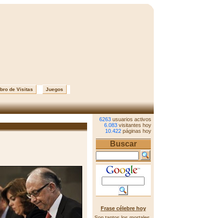
bro de Visitas
Juegos
6263
usuarios activos
6.083
visitantes hoy
10.422
páginas hoy
Buscar
Frase célebre hoy
Son tantos los mortales