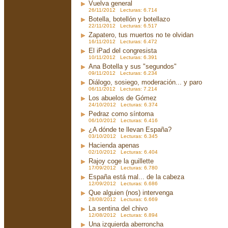
Vuelva general
26/11/2012 Lecturas: 6.714
Botella, botellón y botellazo
22/11/2012 Lecturas: 6.517
Zapatero, tus muertos no te olvidan
16/11/2012 Lecturas: 6.472
El iPad del congresista
10/11/2012 Lecturas: 6.391
Ana Botella y sus "segundos"
09/11/2012 Lecturas: 6.234
Diálogo, sosiego, moderación... y paro
06/11/2012 Lecturas: 7.214
Los abuelos de Gómez
24/10/2012 Lecturas: 6.374
Pedraz como síntoma
06/10/2012 Lecturas: 6.416
¿A dónde te llevan España?
03/10/2012 Lecturas: 6.345
Hacienda apenas
02/10/2012 Lecturas: 6.404
Rajoy coge la guillette
17/09/2012 Lecturas: 6.780
España está mal... de la cabeza
12/09/2012 Lecturas: 6.686
Que alguien (nos) intervenga
28/08/2012 Lecturas: 6.669
La sentina del chivo
12/08/2012 Lecturas: 6.894
Una izquierda aberroncha