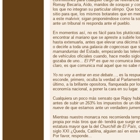
Romay Becaría, Aído, maridos de
sorayas y co
los que no integran su particular
olimpo
. Que to
sitio para que, los mismos botarates que en me
a este malvivir, sigan proponiéndose como la so
ante un tribunal ni responda ante el pueblo.
En momentos así, no es fácil para los plutócra
encontrar al
mariano
que se apreste a subirle l
hasta extenuarla, antes que elevar una décima 
o decirle a toda una
galaxia de cogecosas
que s
mamandurrias
del Estado, empezando las televis
de vehículos oficiales cuando, hace medio siglo, 
gozaba de uno...
El PP es que no comunica bie
claro, es que comunica mal aquel que no sabe
Yo no voy a entrar en ese debate...
, es la resp
esconde, primero, oculta la verdad al Parlamen
último, a la brillante opositora, flanqueada por 
economía nacional, a poner la cara en su lugar.
Cualquiera un poco más sensato que Rajoy hubie
antes de subir un 263% los impuestos de un óbi
nueve
de que estamos ante un verdadero
jumen
Mientras nuestro monarca nos recomienda templa
propia por más tiros que dé- tendrá que surgir e
estatura mayor que la del
Churchill de El País
, 
siglo XXI ¿Queda, Catilina, alguien así en este
Por favor, responde...