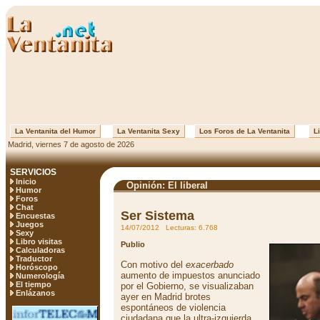
La Ventanita del Humor
La Ventanita Sexy
Los Foros de La Ventanita
Li
Madrid, viernes 7 de agosto de 2026
SERVICIOS
Inicio
Opinión: El liberal
Humor
Foros
Chat
Ser Sistema
Encuestas
Juegos
14/07/2012 Lecturas: 6.768
Sexy
Libro visitas
Publio
Calculadoras
Traductor
Con motivo del
exacerbado
Horóscopo
aumento de impuestos anunciado
Numerología
El tiempo
por el Gobierno, se visualizaban
Enlázanos
ayer en Madrid brotes
espontáneos de violencia
ciudadana que la ultra-izquierda