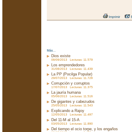
Imprimir
E
Más...
Dios existe
08/09/2013 Lecturas: 11.579
Los emprendedores
31/08/2013 Lecturas: 11.439
La PP (Pocilga Popular)
29/07/2013 Lecturas: 11.728
Corrupción y corruptos
17/07/2013 Lecturas: 11.375
La jauría humana
05/06/2013 Lecturas: 11.516
De gigantes y cabezudos
25/05/2013 Lecturas: 11.543
Explicando a Rajoy
12/05/2013 Lecturas: 11.497
Del 11-M al 15-A
03/05/2013 Lecturas: 11.890
Del tiempo el ocio torpe, y los engaños