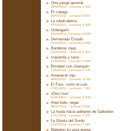
Otra juerga general
29/03/2012 Lecturas: 6.519
El copago
20/03/2012 Lecturas: 6.872
La rubalcabería
07/03/2012 Lecturas: 6.943
Urdangarín
03/03/2012 Lecturas: 6.636
Demasiado Estado
01/03/2012 Lecturas: 6.819
Banderas rojas
23/02/2012 Lecturas: 6.561
Izquierda y ruina
14/02/2012 Lecturas: 6.685
Brindaré con champán
12/02/2012 Lecturas: 6.745
Amanecer rojo
06/02/2012 Lecturas: 6.706
El País, como el culo
26/01/2012 Lecturas: 7.081
¡Qué cruz!
01/01/2012 Lecturas: 6.338
Ante todo, negar
28/12/2011 Lecturas: 6.646
La huida hacia adelante de Gallardón
17/12/2011 Lecturas: 7.230
La Quinta del Sordo
15/12/2011 Lecturas: 7.169
Rebelión en esta granja