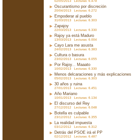
02/05/2013 Lecturas: 6.479
Oscurantismo por discreción
20/04/2013 Lecturas: 6.272
Empoderar al pueblo
31/03/2013 Lecturas: 6.303
Zapajoy
22/03/2013 Lecturas: 6.330
Rajoy ya está Maduro
13/03/2013 Lecturas: 6.004
Cayo Lara me asusta
24/02/2013 Lecturas: 6.383
Cultura o basura
23/02/2013 Lecturas: 6.055
Por Rajoy... Maaato
10/02/2013 Lecturas: 6.330
Menos delcaraciones y más explicaciones
05/02/2013 Lecturas: 6.303
30 años y ruina
27/01/2013 Lecturas: 6.451
Año Mariano
10/01/2013 Lecturas: 6.134
El discurso del Rey
27/12/2012 Lecturas: 6.048
Botella es culpable
23/12/2012 Lecturas: 6.355
La realidad impuesta
03/12/2012 Lecturas: 6.312
Detrás del PSOE irá el PP
02/12/2012 Lecturas: 6.487