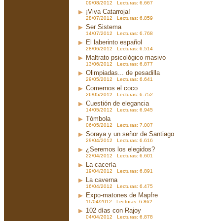
09/08/2012 Lecturas: 6.667
¡Viva Catarroja!
28/07/2012 Lecturas: 6.859
Ser Sistema
14/07/2012 Lecturas: 6.768
El laberinto español
28/06/2012 Lecturas: 6.514
Maltrato psicológico masivo
13/06/2012 Lecturas: 6.877
Olimpiadas... de pesadilla
29/05/2012 Lecturas: 6.641
Comernos el coco
26/05/2012 Lecturas: 6.752
Cuestión de elegancia
14/05/2012 Lecturas: 6.945
Tómbola
06/05/2012 Lecturas: 7.007
Soraya y un señor de Santiago
29/04/2012 Lecturas: 6.616
¿Seremos los elegidos?
22/04/2012 Lecturas: 6.601
La cacería
19/04/2012 Lecturas: 6.891
La caverna
16/04/2012 Lecturas: 6.475
Expo-matones de Mapfre
11/04/2012 Lecturas: 6.862
102 días con Rajoy
04/04/2012 Lecturas: 6.878