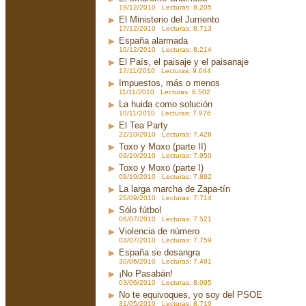
19/12/2010 Lecturas: 8.205
El Ministerio del Jumento
17/12/2010 Lecturas: 8.713
España alarmada
10/12/2010 Lecturas: 8.214
El País, el paisaje y el paisanaje
17/11/2010 Lecturas: 9.644
Impuestos, más o menos
11/11/2010 Lecturas: 8.502
La huida como solución
10/11/2010 Lecturas: 7.976
El Tea Party
22/10/2010 Lecturas: 7.426
Toxo y Moxo (parte II)
09/10/2010 Lecturas: 7.950
Toxo y Moxo (parte I)
09/10/2010 Lecturas: 7.892
La larga marcha de Zapa-tín
25/09/2010 Lecturas: 7.714
Sólo fútbol
06/07/2010 Lecturas: 7.521
Violencia de número
03/07/2010 Lecturas: 7.759
España se desangra
30/06/2010 Lecturas: 7.491
¡No Pasabán!
03/06/2010 Lecturas: 8.095
No te equivoques, yo soy del PSOE
31/05/2010 Lecturas: 8.710