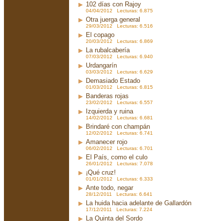
102 días con Rajoy
04/04/2012 Lecturas: 6.875
Otra juerga general
29/03/2012 Lecturas: 6.516
El copago
20/03/2012 Lecturas: 6.869
La rubalcabería
07/03/2012 Lecturas: 6.940
Urdangarín
03/03/2012 Lecturas: 6.629
Demasiado Estado
01/03/2012 Lecturas: 6.815
Banderas rojas
23/02/2012 Lecturas: 6.557
Izquierda y ruina
14/02/2012 Lecturas: 6.681
Brindaré con champán
12/02/2012 Lecturas: 6.741
Amanecer rojo
06/02/2012 Lecturas: 6.701
El País, como el culo
26/01/2012 Lecturas: 7.078
¡Qué cruz!
01/01/2012 Lecturas: 6.333
Ante todo, negar
28/12/2011 Lecturas: 6.641
La huida hacia adelante de Gallardón
17/12/2011 Lecturas: 7.224
La Quinta del Sordo