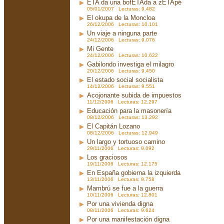
ETA da una bofETAda a zETApé
05/01/2007 Lecturas: 9.482
El okupa de la Moncloa
26/12/2006 Lecturas: 10.101
Un viaje a ninguna parte
24/12/2006 Lecturas: 9.076
Mi Gente
24/12/2006 Lecturas: 10.622
Gabilondo investiga el milagro
20/12/2006 Lecturas: 9.450
El estado social socialista
14/12/2006 Lecturas: 9.551
Acojonante subida de impuestos
11/12/2006 Lecturas: 12.297
Educación para la masonería
08/12/2006 Lecturas: 13.292
El Capitán Lozano
08/12/2006 Lecturas: 12.949
Un largo y tortuoso camino
29/11/2006 Lecturas: 9.092
Los graciosos
19/11/2006 Lecturas: 12.175
En España gobierna la izquierda
13/11/2006 Lecturas: 9.758
Mambrú se fue a la guerra
10/11/2006 Lecturas: 12.801
Por una vivienda digna
08/11/2006 Lecturas: 9.624
Por una manifestación digna