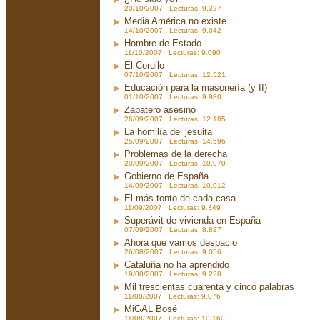
20/10/2007 Lecturas: 9.327
Media América no existe
14/10/2007 Lecturas: 9.042
Hombre de Estado
11/10/2007 Lecturas: 9.090
El Corullo
07/10/2007 Lecturas: 12.521
Educación para la masonería (y II)
01/10/2007 Lecturas: 9.980
Zapatero asesino
26/09/2007 Lecturas: 12.185
La homilía del jesuita
25/09/2007 Lecturas: 14.596
Problemas de la derecha
20/09/2007 Lecturas: 10.970
Gobierno de España
14/09/2007 Lecturas: 10.012
El más tonto de cada casa
11/09/2007 Lecturas: 9.349
Superávit de vivienda en España
07/09/2007 Lecturas: 8.827
Ahora que vamos despacio
26/08/2007 Lecturas: 9.056
Cataluña no ha aprendido
19/08/2007 Lecturas: 9.228
Mil trescientas cuarenta y cinco palabras
11/08/2007 Lecturas: 9.076
MiGAL Bosé
11/08/2007 Lecturas: 10.160