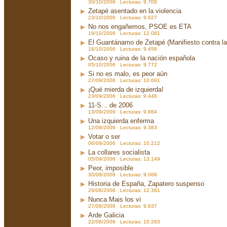
30/10/2006 Lecturas: 9.708
Zetapé asentado en la violencia
23/10/2006 Lecturas: 9.627
No nos engañemos, PSOE es ETA
19/10/2006 Lecturas: 12.081
El Guantánamo de Zetapé (Manifiesto contra la 
18/10/2006 Lecturas: 9.458
Ocaso y ruina de la nación española
05/10/2006 Lecturas: 9.772
Si no es malo, es peor aún
27/09/2006 Lecturas: 10.691
¡Qué mierda de izquierda!
23/09/2006 Lecturas: 9.446
11-S... de 2006
13/09/2006 Lecturas: 9.884
Una izquierda enferma
12/09/2006 Lecturas: 9.383
Votar o ser
06/09/2006 Lecturas: 10.212
La collares socialista
05/09/2006 Lecturas: 13.149
Peor, imposible
30/08/2006 Lecturas: 9.068
Historia de España, Zapatero suspenso
29/08/2006 Lecturas: 12.381
Nunca Mais los vi
27/08/2006 Lecturas: 9.637
Arde Galicia
22/08/2006 Lecturas: 10.293