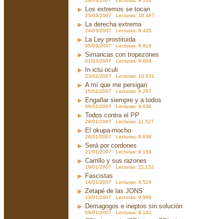
28/03/2007 Lecturas: 9.518
Los extremos se tocan
25/03/2007 Lecturas: 10.487
La derecha extrema
24/03/2007 Lecturas: 9.426
La Ley prostituida
05/03/2007 Lecturas: 9.918
Simancas con tropezones
01/03/2007 Lecturas: 9.604
In ictu oculi
23/02/2007 Lecturas: 10.531
A mí que me persigan
15/02/2007 Lecturas: 9.257
Engañar siempre y a todos
09/02/2007 Lecturas: 9.036
Todos contra el PP
29/01/2007 Lecturas: 11.527
El okupa-mocho
26/01/2007 Lecturas: 9.638
Será por cordones
21/01/2007 Lecturas: 9.159
Carrillo y sus razones
19/01/2007 Lecturas: 11.152
Fascistas
14/01/2007 Lecturas: 9.529
Zetapé de las JONS
13/01/2007 Lecturas: 9.999
Demagogos e ineptos sin solución
09/01/2007 Lecturas: 9.141