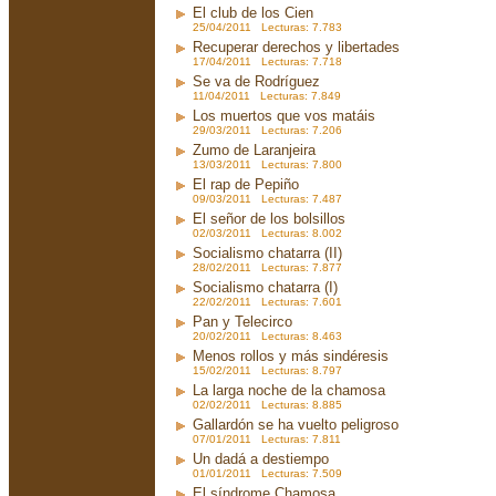
El club de los Cien
25/04/2011 Lecturas: 7.783
Recuperar derechos y libertades
17/04/2011 Lecturas: 7.718
Se va de Rodríguez
11/04/2011 Lecturas: 7.849
Los muertos que vos matáis
29/03/2011 Lecturas: 7.206
Zumo de Laranjeira
13/03/2011 Lecturas: 7.800
El rap de Pepiño
09/03/2011 Lecturas: 7.487
El señor de los bolsillos
02/03/2011 Lecturas: 8.002
Socialismo chatarra (II)
28/02/2011 Lecturas: 7.877
Socialismo chatarra (I)
22/02/2011 Lecturas: 7.601
Pan y Telecirco
20/02/2011 Lecturas: 8.463
Menos rollos y más sindéresis
15/02/2011 Lecturas: 8.797
La larga noche de la chamosa
02/02/2011 Lecturas: 8.885
Gallardón se ha vuelto peligroso
07/01/2011 Lecturas: 7.811
Un dadá a destiempo
01/01/2011 Lecturas: 7.509
El síndrome Chamosa