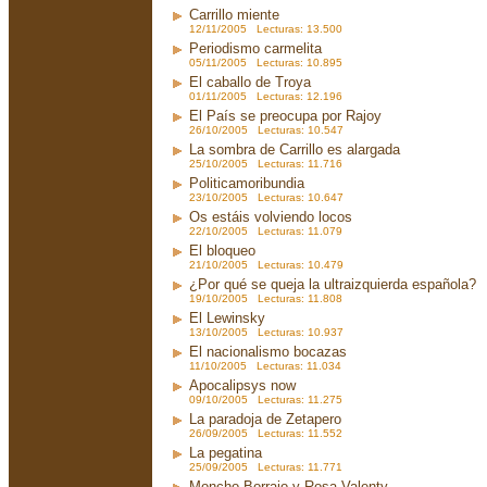
Carrillo miente
12/11/2005 Lecturas: 13.500
Periodismo carmelita
05/11/2005 Lecturas: 10.895
El caballo de Troya
01/11/2005 Lecturas: 12.196
El País se preocupa por Rajoy
26/10/2005 Lecturas: 10.547
La sombra de Carrillo es alargada
25/10/2005 Lecturas: 11.716
Politicamoribundia
23/10/2005 Lecturas: 10.647
Os estáis volviendo locos
22/10/2005 Lecturas: 11.079
El bloqueo
21/10/2005 Lecturas: 10.479
¿Por qué se queja la ultraizquierda española?
19/10/2005 Lecturas: 11.808
El Lewinsky
13/10/2005 Lecturas: 10.937
El nacionalismo bocazas
11/10/2005 Lecturas: 11.034
Apocalipsys now
09/10/2005 Lecturas: 11.275
La paradoja de Zetapero
26/09/2005 Lecturas: 11.552
La pegatina
25/09/2005 Lecturas: 11.771
Moncho Borrajo y Rosa Valenty