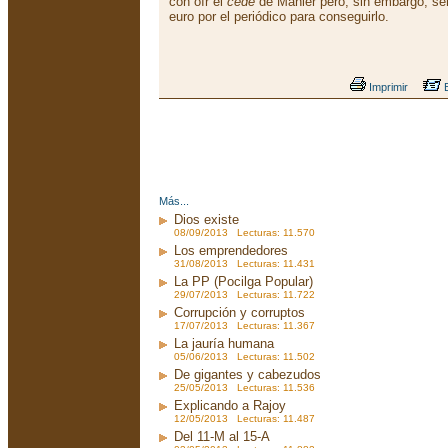
con oír el
cedé
de Mahler pero, sin embargo, sen
euro por el periódico para conseguirlo.
Imprimir
E
Más...
Dios existe
08/09/2013 Lecturas: 11.570
Los emprendedores
31/08/2013 Lecturas: 11.431
La PP (Pocilga Popular)
29/07/2013 Lecturas: 11.722
Corrupción y corruptos
17/07/2013 Lecturas: 11.367
La jauría humana
05/06/2013 Lecturas: 11.502
De gigantes y cabezudos
25/05/2013 Lecturas: 11.536
Explicando a Rajoy
12/05/2013 Lecturas: 11.487
Del 11-M al 15-A