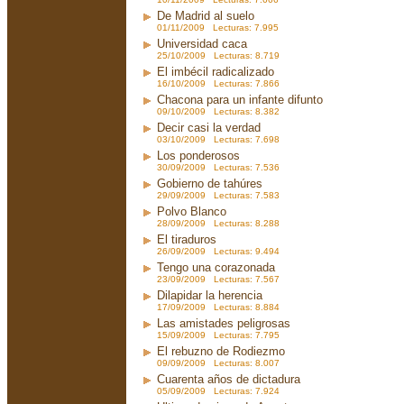
De Madrid al suelo
01/11/2009 Lecturas: 7.995
Universidad caca
25/10/2009 Lecturas: 8.719
El imbécil radicalizado
16/10/2009 Lecturas: 7.866
Chacona para un infante difunto
09/10/2009 Lecturas: 8.382
Decir casi la verdad
03/10/2009 Lecturas: 7.698
Los ponderosos
30/09/2009 Lecturas: 7.536
Gobierno de tahúres
29/09/2009 Lecturas: 7.583
Polvo Blanco
28/09/2009 Lecturas: 8.288
El tiraduros
26/09/2009 Lecturas: 9.494
Tengo una corazonada
23/09/2009 Lecturas: 7.567
Dilapidar la herencia
17/09/2009 Lecturas: 8.884
Las amistades peligrosas
15/09/2009 Lecturas: 7.795
El rebuzno de Rodiezmo
09/09/2009 Lecturas: 8.007
Cuarenta años de dictadura
05/09/2009 Lecturas: 7.924