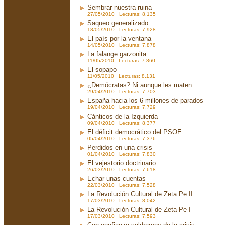
Sembrar nuestra ruina
27/05/2010 Lecturas: 8.135
Saqueo generalizado
18/05/2010 Lecturas: 7.928
El país por la ventana
14/05/2010 Lecturas: 7.878
La falange garzonita
11/05/2010 Lecturas: 7.860
El sopapo
11/05/2010 Lecturas: 8.131
¿Demócratas? Ni aunque les maten
29/04/2010 Lecturas: 7.703
España hacia los 6 millones de parados
19/04/2010 Lecturas: 7.729
Cánticos de la Izquierda
09/04/2010 Lecturas: 8.377
El déficit democrático del PSOE
05/04/2010 Lecturas: 7.376
Perdidos en una crisis
01/04/2010 Lecturas: 7.830
El vejestorio doctrinario
26/03/2010 Lecturas: 7.618
Echar unas cuentas
22/03/2010 Lecturas: 7.528
La Revolución Cultural de Zeta Pe II
17/03/2010 Lecturas: 8.042
La Revolución Cultural de Zeta Pe I
17/03/2010 Lecturas: 7.593