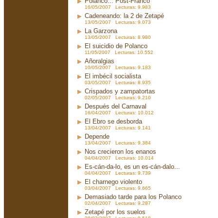
Polanco... Post-Franco
16/05/2007 Lecturas: 9.983
Cadeneando: la 2 de Zetapé
13/05/2007 Lecturas: 9.073
La Garzona
13/05/2007 Lecturas: 8.980
El suicidio de Polanco
11/05/2007 Lecturas: 10.552
Añoralgias
10/05/2007 Lecturas: 9.183
El imbécil socialista
03/05/2007 Lecturas: 8.935
Crispados y zampatortas
02/05/2007 Lecturas: 9.210
Después del Carnaval
16/04/2007 Lecturas: 10.012
El Ebro se desborda
13/04/2007 Lecturas: 9.141
Depende
13/04/2007 Lecturas: 9.384
Nos crecieron los enanos
04/04/2007 Lecturas: 10.014
Es-cán-da-lo, es un es-cán-dalo...
04/04/2007 Lecturas: 9.739
El charnego violento
03/04/2007 Lecturas: 9.665
Demasiado tarde para los Polanco
02/04/2007 Lecturas: 9.287
Zetapé por los suelos