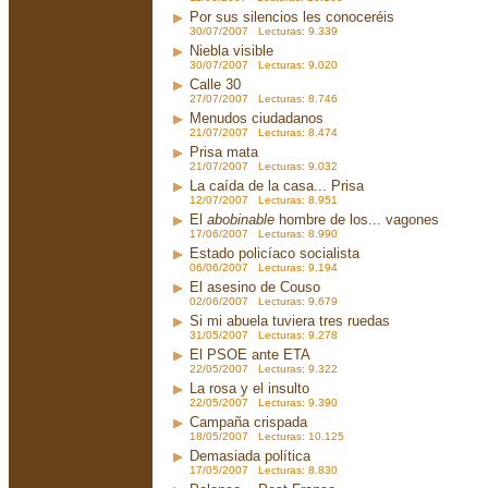
Por sus silencios les conoceréis
30/07/2007 Lecturas: 9.339
Niebla visible
30/07/2007 Lecturas: 9.020
Calle 30
27/07/2007 Lecturas: 8.746
Menudos ciudadanos
21/07/2007 Lecturas: 8.474
Prisa mata
21/07/2007 Lecturas: 9.032
La caída de la casa... Prisa
12/07/2007 Lecturas: 8.951
El
abobinable
hombre de los... vagones
17/06/2007 Lecturas: 8.990
Estado policíaco socialista
06/06/2007 Lecturas: 9.194
El asesino de Couso
02/06/2007 Lecturas: 9.679
Si mi abuela tuviera tres ruedas
31/05/2007 Lecturas: 9.278
El PSOE ante ETA
22/05/2007 Lecturas: 9.322
La rosa y el insulto
22/05/2007 Lecturas: 9.390
Campaña crispada
18/05/2007 Lecturas: 10.125
Demasiada política
17/05/2007 Lecturas: 8.830