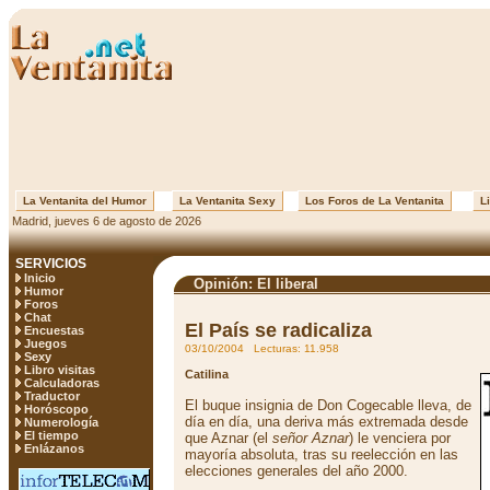
La Ventanita del Humor
La Ventanita Sexy
Los Foros de La Ventanita
Li
Madrid, jueves 6 de agosto de 2026
SERVICIOS
Inicio
Opinión: El liberal
Humor
Foros
Chat
El País se radicaliza
Encuestas
Juegos
03/10/2004 Lecturas: 11.958
Sexy
Libro visitas
Catilina
Calculadoras
Traductor
El buque insignia de Don Cogecable lleva, de
Horóscopo
día en día, una deriva más extremada desde
Numerología
El tiempo
que Aznar (el
señor Aznar
) le venciera por
Enlázanos
mayoría absoluta, tras su reelección en las
elecciones generales del año 2000.