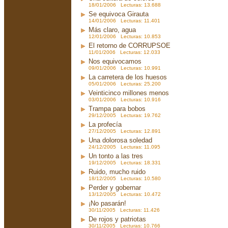
18/01/2006 Lecturas: 13.688
Se equivoca Girauta
14/01/2006 Lecturas: 11.401
Más claro, agua
12/01/2006 Lecturas: 10.853
El retorno de CORRUPSOE
11/01/2006 Lecturas: 12.033
Nos equivocamos
09/01/2006 Lecturas: 10.991
La carretera de los huesos
05/01/2006 Lecturas: 25.200
Veinticinco millones menos
03/01/2006 Lecturas: 10.916
Trampa para bobos
29/12/2005 Lecturas: 19.762
La profecía
27/12/2005 Lecturas: 12.891
Una dolorosa soledad
24/12/2005 Lecturas: 11.095
Un tonto a las tres
19/12/2005 Lecturas: 18.331
Ruido, mucho ruido
18/12/2005 Lecturas: 10.580
Perder y gobernar
13/12/2005 Lecturas: 10.472
¡No pasarán!
30/11/2005 Lecturas: 11.426
De rojos y patriotas
30/11/2005 Lecturas: 10.766