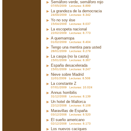
Semáforo verde, semáforo rojo
07/05/2009 Lecturas: 8.899
La grandeza de la democracia
24/04/2009 Lecturas: 8.342
Yo no soy ése
15/04/2009 Lecturas: 8.037
La escopeta nacional
22/02/2009 Lecturas: 8.773
A quemarropa
01/02/2009 Lecturas: 8.404
Tengo una mentira para usted
28/01/2009 Lecturas: 8.279
La caspa (no la casta)
15/01/2009 Lecturas: 8.367
España desacelerada
15/01/2009 Lecturas: 9.247
Nieve sobre Madrid
11/01/2009 Lecturas: 8.508
La constante Z
07/01/2009 Lecturas: 10.024
Annus horribilis
31/12/2008 Lecturas: 8.139
Un hotel de Mallorca
22/12/2008 Lecturas: 8.108
Maravillas de España
03/12/2008 Lecturas: 8.520
El sueño americano
02/12/2008 Lecturas: 8.173
Los nuevos caciques