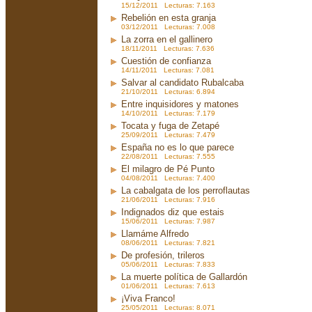
15/12/2011 Lecturas: 7.163
Rebelión en esta granja
03/12/2011 Lecturas: 7.008
La zorra en el gallinero
18/11/2011 Lecturas: 7.636
Cuestión de confianza
14/11/2011 Lecturas: 7.081
Salvar al candidato Rubalcaba
21/10/2011 Lecturas: 6.894
Entre inquisidores y matones
14/10/2011 Lecturas: 7.179
Tocata y fuga de Zetapé
25/09/2011 Lecturas: 7.479
España no es lo que parece
22/08/2011 Lecturas: 7.555
El milagro de Pé Punto
04/08/2011 Lecturas: 7.400
La cabalgata de los perroflautas
21/06/2011 Lecturas: 7.916
Indignados diz que estais
15/06/2011 Lecturas: 7.987
Llamáme Alfredo
08/06/2011 Lecturas: 7.821
De profesión, trileros
05/06/2011 Lecturas: 7.833
La muerte política de Gallardón
01/06/2011 Lecturas: 7.613
¡Viva Franco!
25/05/2011 Lecturas: 8.071