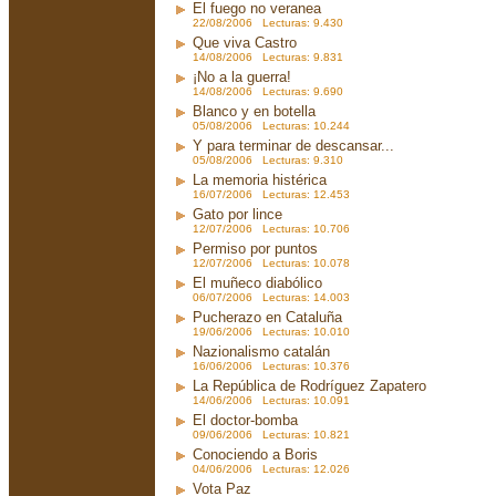
El fuego no veranea
22/08/2006 Lecturas: 9.430
Que viva Castro
14/08/2006 Lecturas: 9.831
¡No a la guerra!
14/08/2006 Lecturas: 9.690
Blanco y en botella
05/08/2006 Lecturas: 10.244
Y para terminar de descansar...
05/08/2006 Lecturas: 9.310
La memoria histérica
16/07/2006 Lecturas: 12.453
Gato por lince
12/07/2006 Lecturas: 10.706
Permiso por puntos
12/07/2006 Lecturas: 10.078
El muñeco diabólico
06/07/2006 Lecturas: 14.003
Pucherazo en Cataluña
19/06/2006 Lecturas: 10.010
Nazionalismo catalán
16/06/2006 Lecturas: 10.376
La República de Rodríguez Zapatero
14/06/2006 Lecturas: 10.091
El doctor-bomba
09/06/2006 Lecturas: 10.821
Conociendo a Boris
04/06/2006 Lecturas: 12.026
Vota Paz