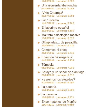
12/08/2012 Lecturas: 6.890
Una izquierda aberroncha
09/08/2012 Lecturas: 6.663
¡Viva Catarroja!
28/07/2012 Lecturas: 6.854
Ser Sistema
14/07/2012 Lecturas: 6.763
El laberinto español
28/06/2012 Lecturas: 6.509
Maltrato psicológico masivo
13/06/2012 Lecturas: 6.873
Olimpiadas... de pesadilla
29/05/2012 Lecturas: 6.636
Comernos el coco
26/05/2012 Lecturas: 6.748
Cuestión de elegancia
14/05/2012 Lecturas: 6.939
Tómbola
06/05/2012 Lecturas: 7.002
Soraya y un señor de Santiago
29/04/2012 Lecturas: 6.612
¿Seremos los elegidos?
22/04/2012 Lecturas: 6.596
La cacería
19/04/2012 Lecturas: 6.888
La caverna
16/04/2012 Lecturas: 6.471
Expo-matones de Mapfre
11/04/2012 Lecturas: 6.858