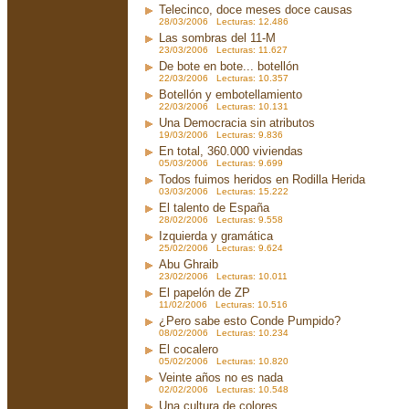
Telecinco, doce meses doce causas
28/03/2006 Lecturas: 12.486
Las sombras del 11-M
23/03/2006 Lecturas: 11.627
De bote en bote... botellón
22/03/2006 Lecturas: 10.357
Botellón y embotellamiento
22/03/2006 Lecturas: 10.131
Una Democracia sin atributos
19/03/2006 Lecturas: 9.836
En total, 360.000 viviendas
05/03/2006 Lecturas: 9.699
Todos fuimos heridos en Rodilla Herida
03/03/2006 Lecturas: 15.222
El talento de España
28/02/2006 Lecturas: 9.558
Izquierda y gramática
25/02/2006 Lecturas: 9.624
Abu Ghraib
23/02/2006 Lecturas: 10.011
El papelón de ZP
11/02/2006 Lecturas: 10.516
¿Pero sabe esto Conde Pumpido?
08/02/2006 Lecturas: 10.234
El cocalero
05/02/2006 Lecturas: 10.820
Veinte años no es nada
02/02/2006 Lecturas: 10.548
Una cultura de colores