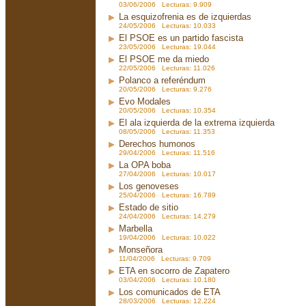
03/06/2006 Lecturas: 9.909
La esquizofrenia es de izquierdas
24/05/2006 Lecturas: 10.033
El PSOE es un partido fascista
23/05/2006 Lecturas: 19.044
El PSOE me da miedo
22/05/2006 Lecturas: 11.026
Polanco a referéndum
20/05/2006 Lecturas: 9.276
Evo Modales
20/05/2006 Lecturas: 10.354
El ala izquierda de la extrema izquierda
08/05/2006 Lecturas: 11.353
Derechos humonos
29/04/2006 Lecturas: 11.516
La OPA boba
27/04/2006 Lecturas: 10.017
Los genoveses
25/04/2006 Lecturas: 16.789
Estado de sitio
24/04/2006 Lecturas: 14.279
Marbella
19/04/2006 Lecturas: 10.022
Monseñora
11/04/2006 Lecturas: 9.709
ETA en socorro de Zapatero
03/04/2006 Lecturas: 10.180
Los comunicados de ETA
28/03/2006 Lecturas: 12.224