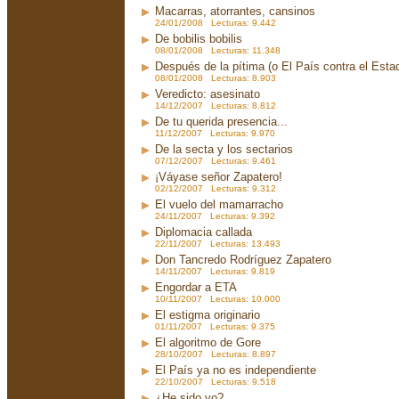
Macarras, atorrantes, cansinos
24/01/2008 Lecturas: 9.442
De bobilis bobilis
08/01/2008 Lecturas: 11.348
Después de la pítima (o El País contra el Est
08/01/2008 Lecturas: 8.903
Veredicto: asesinato
14/12/2007 Lecturas: 8.812
De tu querida presencia...
11/12/2007 Lecturas: 9.970
De la secta y los sectarios
07/12/2007 Lecturas: 9.461
¡Váyase señor Zapatero!
02/12/2007 Lecturas: 9.312
El vuelo del mamarracho
24/11/2007 Lecturas: 9.392
Diplomacia callada
22/11/2007 Lecturas: 13.493
Don Tancredo Rodríguez Zapatero
14/11/2007 Lecturas: 9.819
Engordar a ETA
10/11/2007 Lecturas: 10.000
El estigma originario
01/11/2007 Lecturas: 9.375
El algoritmo de Gore
28/10/2007 Lecturas: 8.897
El País ya no es independiente
22/10/2007 Lecturas: 9.518
¿He sido yo?