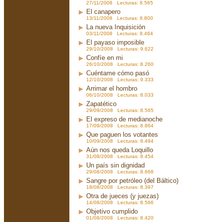
27/11/2008 Lecturas: 8.565
El canapero
13/11/2008 Lecturas: 8.800
La nueva Inquisición
03/11/2008 Lecturas: 8.464
El payaso imposible
29/10/2008 Lecturas: 9.622
Confíe en mi
26/10/2008 Lecturas: 8.260
Cuéntame cómo pasó
12/10/2008 Lecturas: 9.333
Arrimar el hombro
06/10/2008 Lecturas: 8.033
Zapatético
29/09/2008 Lecturas: 8.565
El expreso de medianoche
17/09/2008 Lecturas: 8.864
Que paguen los votantes
10/09/2008 Lecturas: 8.494
Aún nos queda Loquillo
31/08/2008 Lecturas: 8.454
Un país sin dignidad
29/08/2008 Lecturas: 8.668
Sangre por petróleo (del Báltico)
18/08/2008 Lecturas: 8.397
Otra de jueces (y juezas)
14/08/2008 Lecturas: 8.566
Objetivo cumplido
01/08/2008 Lecturas: 8.420