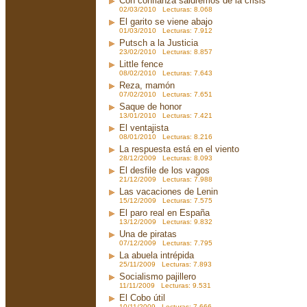
Con confianza saldremos de la crisis
02/03/2010 Lecturas: 8.068
El garito se viene abajo
01/03/2010 Lecturas: 7.912
Putsch a la Justicia
23/02/2010 Lecturas: 8.857
Little fence
08/02/2010 Lecturas: 7.643
Reza, mamón
07/02/2010 Lecturas: 7.651
Saque de honor
13/01/2010 Lecturas: 7.421
El ventajista
08/01/2010 Lecturas: 8.216
La respuesta está en el viento
28/12/2009 Lecturas: 8.093
El desfile de los vagos
21/12/2009 Lecturas: 7.988
Las vacaciones de Lenin
15/12/2009 Lecturas: 7.575
El paro real en España
13/12/2009 Lecturas: 9.832
Una de piratas
07/12/2009 Lecturas: 7.795
La abuela intrépida
25/11/2009 Lecturas: 7.893
Socialismo pajillero
11/11/2009 Lecturas: 9.531
El Cobo útil
10/11/2009 Lecturas: 7.666