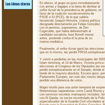
En efecto, el grupo se puso inmediatamente
con armas y bagajes a la tarea de derribar al
señor Aznar
de la presidencia de gobierno, en
favor de la coalición socialcomunista de
PSOE e IU (PCE), de la que saldría
favorecido Joaquín Almunia, criatura política
designada directamente por Felipe González
con el permiso, suponemos, de Don
Cogecable, que había defenestrado al
candidato socialista José Borrell meses
antes, poniendo contra él la proa de su
marina mediática.
Finalmente, el
señor Aznar
ganó las elecciones 
que es lo mismo, las perdió PRISA estrepitosa
Y volvió a perderlas en las municipales del 200
Islam terrorista, el 14 de Marzo. Victoria pírric
elecciones al Congreso de los Diputados por es
perdió estrepitosamente en el Senado, donde el 
borde de la mayoría absoluta. Escaso gozo, por
Parlamento Europeo, tan solo dos meses despu
perdido esa diferencia de votos.
Magro triunfo para una unión temporal de empre
filoterroristas separatistas como Carod Rovira y
con servicios secretos marroquíes incluidos; te
con Al Qaeda; un sector incontrolado de la Poli
especializados de la Guardia Civil vinculados al
Estado para la Seguridad de Felipe González; 