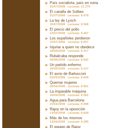
País socialista, país en ruina
31/07/2008 Lecturas: 12.276
El canalla de Solbes
31/07/2008 Lecturas: 8.478
La ley de Lynch
26/07/2008 Lecturas: 9.598
El precio del pollo
22/07/2008 Lecturas: 9.367
Los españoles perdieron
15/07/2008 Lecturas: 8.057
Injuriar a quien no obedece
18/06/2008 Lecturas: 8.417
Rubalcaba responde
09/06/2008 Lecturas: 8.642
Un partido enfermo
26/05/2008 Lecturas: 8.247
El asno de Barlusconi
03/05/2008 Lecturas: 8.609
Quemar mujeres
26/04/2008 Lecturas: 8.961
La imparable máquina
24/04/2008 Lecturas: 9.062
Agua para Barcelona
22/04/2008 Lecturas: 8.698
Rajoy en la oposición
13/04/2008 Lecturas: 8.649
Más de los mismos
13/04/2008 Lecturas: 9.295
El equipo de Rajoy