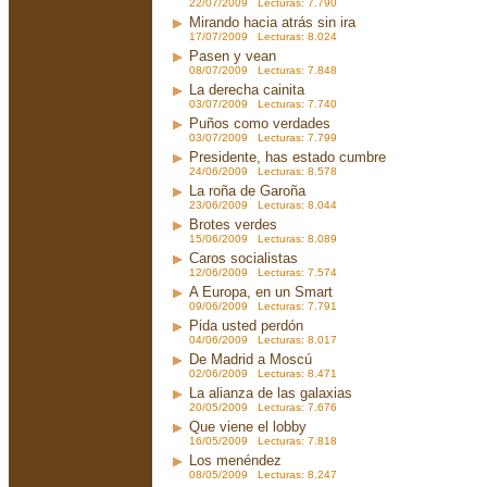
22/07/2009 Lecturas: 7.790
Mirando hacia atrás sin ira
17/07/2009 Lecturas: 8.024
Pasen y vean
08/07/2009 Lecturas: 7.848
La derecha cainita
03/07/2009 Lecturas: 7.740
Puños como verdades
03/07/2009 Lecturas: 7.799
Presidente, has estado cumbre
24/06/2009 Lecturas: 8.578
La roña de Garoña
23/06/2009 Lecturas: 8.044
Brotes verdes
15/06/2009 Lecturas: 8.089
Caros socialistas
12/06/2009 Lecturas: 7.574
A Europa, en un Smart
09/06/2009 Lecturas: 7.791
Pida usted perdón
04/06/2009 Lecturas: 8.017
De Madrid a Moscú
02/06/2009 Lecturas: 8.471
La alianza de las galaxias
20/05/2009 Lecturas: 7.676
Que viene el lobby
16/05/2009 Lecturas: 7.818
Los menéndez
08/05/2009 Lecturas: 8.247