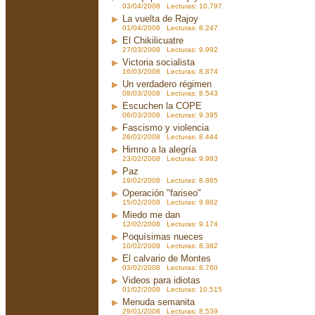
03/04/2008 Lecturas: 10.797
La vuelta de Rajoy
01/04/2008 Lecturas: 8.247
El Chikilicuatre
27/03/2008 Lecturas: 9.992
Victoria socialista
16/03/2008 Lecturas: 8.874
Un verdadero régimen
08/03/2008 Lecturas: 8.543
Escuchen la COPE
06/03/2008 Lecturas: 9.395
Fascismo y violencia
26/02/2008 Lecturas: 8.444
Himno a la alegría
23/02/2008 Lecturas: 9.993
Paz
19/02/2008 Lecturas: 8.865
Operación "fariseo"
15/02/2008 Lecturas: 9.862
Miedo me dan
12/02/2008 Lecturas: 9.174
Poquísimas nueces
10/02/2008 Lecturas: 8.382
El calvario de Montes
03/02/2008 Lecturas: 8.760
Videos para idiotas
01/02/2008 Lecturas: 10.515
Menuda semanita
29/01/2008 Lecturas: 8.539