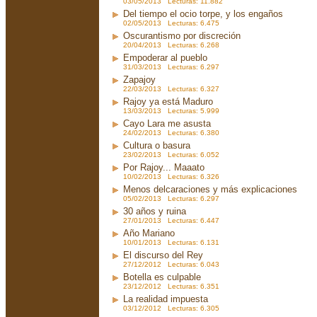
03/05/2013 Lecturas: 11.882
Del tiempo el ocio torpe, y los engaños
02/05/2013 Lecturas: 6.475
Oscurantismo por discreción
20/04/2013 Lecturas: 6.268
Empoderar al pueblo
31/03/2013 Lecturas: 6.297
Zapajoy
22/03/2013 Lecturas: 6.327
Rajoy ya está Maduro
13/03/2013 Lecturas: 5.999
Cayo Lara me asusta
24/02/2013 Lecturas: 6.380
Cultura o basura
23/02/2013 Lecturas: 6.052
Por Rajoy... Maaato
10/02/2013 Lecturas: 6.326
Menos delcaraciones y más explicaciones
05/02/2013 Lecturas: 6.297
30 años y ruina
27/01/2013 Lecturas: 6.447
Año Mariano
10/01/2013 Lecturas: 6.131
El discurso del Rey
27/12/2012 Lecturas: 6.043
Botella es culpable
23/12/2012 Lecturas: 6.351
La realidad impuesta
03/12/2012 Lecturas: 6.305