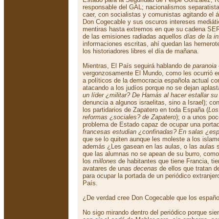
responsable del GAL; nacionalismos separatist
caer, con socialistas y comunistas agitando el árb
Don Cogecable y sus oscuros intereses mediátic
mentiras hasta extremos en que su cadena SER
de las emisiones radiadas aquellos
días de la i
informaciones escritas, ahí quedan las hemerot
los historiadores libres el día de mañana.
Mientras, El País seguirá hablando de
paranoia
vergonzosamente El Mundo, como les ocurrió e
a políticos de la democracia española actual 
atacando a los judíos porque no se dejan aplast
un líder ¿militar? De Hamás al hacer estallar 
denuncia a algunos israelitas, sino a Israel); con
los partidarios de Zapatero en toda España (
Los
reformas ¿sociales? de Zapatero
); o a unos po
problema de Estado capaz de ocupar una portad
francesas estudian ¿confinadas? En salas ¿espe
que se lo quiten aunque les moleste a los islam
además ¿Les gasean en las aulas, o las aulas 
que las alumnas no se apean de su burro, como 
los
millones
de habitantes que tiene Francia, tie
avatares de unas
decenas
de ellos que tratan 
para ocupar la portada de un periódico extranje
País.
¿De verdad cree Don Cogecable que los españo
No sigo mirando dentro del periódico porque sie