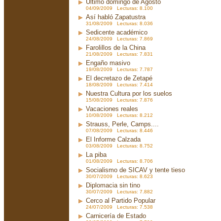
Ultimo domingo de Agosto
04/09/2009 Lecturas: 8.100
Así habló Zapatustra
31/08/2009 Lecturas: 8.036
Sedicente académico
24/08/2009 Lecturas: 7.869
Farolillos de la China
21/08/2009 Lecturas: 7.831
Engaño masivo
19/08/2009 Lecturas: 7.787
El decretazo de Zetapé
18/08/2009 Lecturas: 7.414
Nuestra Cultura por los suelos
15/08/2009 Lecturas: 7.876
Vacaciones reales
10/08/2009 Lecturas: 8.212
Strauss, Perle, Camps....
07/08/2009 Lecturas: 8.446
El Informe Calzada
03/08/2009 Lecturas: 8.752
La piba
01/08/2009 Lecturas: 8.706
Socialismo de SICAV y tente tieso
30/07/2009 Lecturas: 8.623
Diplomacia sin tino
30/07/2009 Lecturas: 7.882
Cerco al Partido Popular
24/07/2009 Lecturas: 7.538
Carnicería de Estado