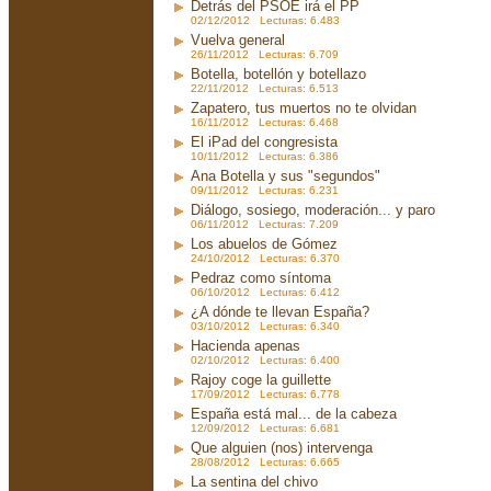
Detrás del PSOE irá el PP
02/12/2012 Lecturas: 6.483
Vuelva general
26/11/2012 Lecturas: 6.709
Botella, botellón y botellazo
22/11/2012 Lecturas: 6.513
Zapatero, tus muertos no te olvidan
16/11/2012 Lecturas: 6.468
El iPad del congresista
10/11/2012 Lecturas: 6.386
Ana Botella y sus "segundos"
09/11/2012 Lecturas: 6.231
Diálogo, sosiego, moderación... y paro
06/11/2012 Lecturas: 7.209
Los abuelos de Gómez
24/10/2012 Lecturas: 6.370
Pedraz como síntoma
06/10/2012 Lecturas: 6.412
¿A dónde te llevan España?
03/10/2012 Lecturas: 6.340
Hacienda apenas
02/10/2012 Lecturas: 6.400
Rajoy coge la guillette
17/09/2012 Lecturas: 6.778
España está mal... de la cabeza
12/09/2012 Lecturas: 6.681
Que alguien (nos) intervenga
28/08/2012 Lecturas: 6.665
La sentina del chivo