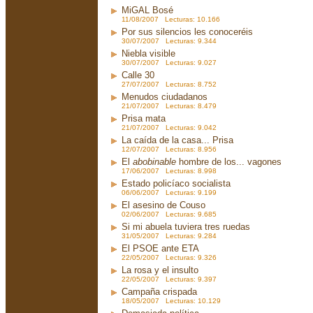
MiGAL Bosé
11/08/2007 Lecturas: 10.166
Por sus silencios les conoceréis
30/07/2007 Lecturas: 9.344
Niebla visible
30/07/2007 Lecturas: 9.027
Calle 30
27/07/2007 Lecturas: 8.752
Menudos ciudadanos
21/07/2007 Lecturas: 8.479
Prisa mata
21/07/2007 Lecturas: 9.042
La caída de la casa... Prisa
12/07/2007 Lecturas: 8.956
El
abobinable
hombre de los... vagones
17/06/2007 Lecturas: 8.998
Estado policíaco socialista
06/06/2007 Lecturas: 9.199
El asesino de Couso
02/06/2007 Lecturas: 9.685
Si mi abuela tuviera tres ruedas
31/05/2007 Lecturas: 9.284
El PSOE ante ETA
22/05/2007 Lecturas: 9.326
La rosa y el insulto
22/05/2007 Lecturas: 9.397
Campaña crispada
18/05/2007 Lecturas: 10.129