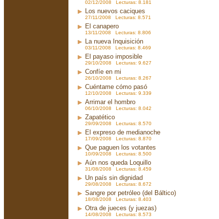
02/12/2008 Lecturas: 8.181
Los nuevos caciques
27/11/2008 Lecturas: 8.571
El canapero
13/11/2008 Lecturas: 8.806
La nueva Inquisición
03/11/2008 Lecturas: 8.469
El payaso imposible
29/10/2008 Lecturas: 9.627
Confíe en mi
26/10/2008 Lecturas: 8.267
Cuéntame cómo pasó
12/10/2008 Lecturas: 9.339
Arrimar el hombro
06/10/2008 Lecturas: 8.042
Zapatético
29/09/2008 Lecturas: 8.570
El expreso de medianoche
17/09/2008 Lecturas: 8.870
Que paguen los votantes
10/09/2008 Lecturas: 8.500
Aún nos queda Loquillo
31/08/2008 Lecturas: 8.459
Un país sin dignidad
29/08/2008 Lecturas: 8.672
Sangre por petróleo (del Báltico)
18/08/2008 Lecturas: 8.403
Otra de jueces (y juezas)
14/08/2008 Lecturas: 8.573