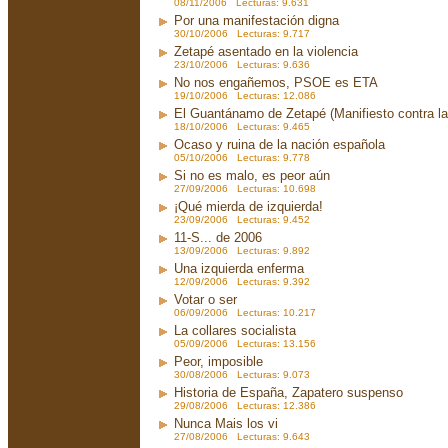
08/11/2006 Lecturas: 9.631
Por una manifestación digna
30/10/2006 Lecturas: 9.717
Zetapé asentado en la violencia
23/10/2006 Lecturas: 9.636
No nos engañemos, PSOE es ETA
19/10/2006 Lecturas: 12.086
El Guantánamo de Zetapé (Manifiesto contra la 
18/10/2006 Lecturas: 9.465
Ocaso y ruina de la nación española
05/10/2006 Lecturas: 9.778
Si no es malo, es peor aún
27/09/2006 Lecturas: 10.698
¡Qué mierda de izquierda!
23/09/2006 Lecturas: 9.452
11-S... de 2006
13/09/2006 Lecturas: 9.892
Una izquierda enferma
12/09/2006 Lecturas: 9.392
Votar o ser
06/09/2006 Lecturas: 10.217
La collares socialista
05/09/2006 Lecturas: 13.156
Peor, imposible
30/08/2006 Lecturas: 9.073
Historia de España, Zapatero suspenso
29/08/2006 Lecturas: 12.386
Nunca Mais los vi
27/08/2006 Lecturas: 9.643