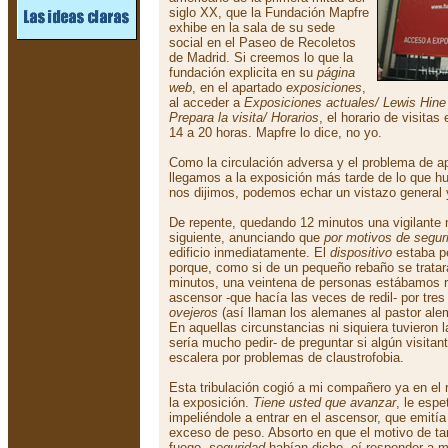
siglo XX, que la Fundación Mapfre
exhibe en la sala de su sede
social en el Paseo de Recoletos
de Madrid. Si creemos lo que la
fundación explicita en su
página
web
, en el apartado
exposiciones
,
al acceder a
Exposiciones actuales/ Lewis Hine
Prepara la visita/ Horarios
, el horario de visitas
14 a 20 horas. Mapfre lo dice, no yo.
Como la circulación adversa y el problema de a
llegamos a la exposición más tarde de lo que h
nos dijimos, podemos echar un vistazo general y
De repente, quedando 12 minutos una vigilante 
siguiente, anunciando que
por motivos de segur
edificio inmediatamente. El
dispositivo
estaba p
porque, como si de un pequeño rebaño se trata
minutos, una veintena de personas estábamos r
ascensor -que hacía las veces de redil- por tres
ovejeros
(así llaman los alemanes al pastor ale
En aquellas circunstancias ni siquiera tuvieron 
sería mucho pedir- de preguntar si algún visitant
escalera por problemas de claustrofobia.
Esta tribulación cogió a mi compañero ya en el r
la exposición.
Tiene usted que avanzar
, le espe
impeliéndole a entrar en el ascensor, que emitía
exceso de peso. Absorto en que el motivo de ta
fuego -
seguridad
habían dicho- oí responder a