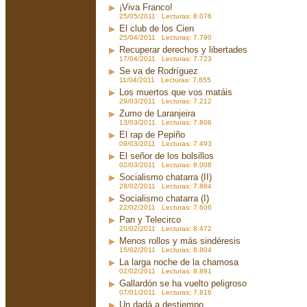
¡Viva Franco!
25/05/2011 Lecturas: 8.076
El club de los Cien
25/04/2011 Lecturas: 7.790
Recuperar derechos y libertades
17/04/2011 Lecturas: 7.723
Se va de Rodríguez
11/04/2011 Lecturas: 7.855
Los muertos que vos matáis
29/03/2011 Lecturas: 7.212
Zumo de Laranjeira
13/03/2011 Lecturas: 7.806
El rap de Pepiño
09/03/2011 Lecturas: 7.493
El señor de los bolsillos
02/03/2011 Lecturas: 8.008
Socialismo chatarra (II)
28/02/2011 Lecturas: 7.884
Socialismo chatarra (I)
22/02/2011 Lecturas: 7.606
Pan y Telecirco
20/02/2011 Lecturas: 8.472
Menos rollos y más sindéresis
15/02/2011 Lecturas: 8.804
La larga noche de la chamosa
02/02/2011 Lecturas: 8.891
Gallardón se ha vuelto peligroso
07/01/2011 Lecturas: 7.816
Un dadá a destiempo