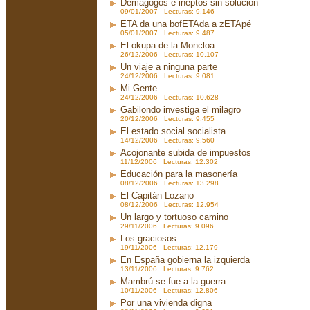
Demagogos e ineptos sin solución
09/01/2007 Lecturas: 9.146
ETA da una bofETAda a zETApé
05/01/2007 Lecturas: 9.487
El okupa de la Moncloa
26/12/2006 Lecturas: 10.107
Un viaje a ninguna parte
24/12/2006 Lecturas: 9.081
Mi Gente
24/12/2006 Lecturas: 10.628
Gabilondo investiga el milagro
20/12/2006 Lecturas: 9.455
El estado social socialista
14/12/2006 Lecturas: 9.560
Acojonante subida de impuestos
11/12/2006 Lecturas: 12.302
Educación para la masonería
08/12/2006 Lecturas: 13.298
El Capitán Lozano
08/12/2006 Lecturas: 12.954
Un largo y tortuoso camino
29/11/2006 Lecturas: 9.096
Los graciosos
19/11/2006 Lecturas: 12.179
En España gobierna la izquierda
13/11/2006 Lecturas: 9.762
Mambrú se fue a la guerra
10/11/2006 Lecturas: 12.806
Por una vivienda digna