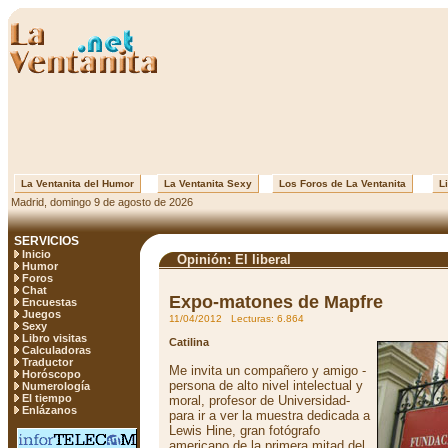
La Ventanita del Humor
La Ventanita Sexy
Los Foros de La Ventanita
Li
Madrid, domingo 9 de agosto de 2026
SERVICIOS
Inicio
Opinión: El liberal
Humor
Foros
Chat
Expo-matones de Mapfre
Encuestas
Juegos
11/04/2012 Lecturas: 6.864
Sexy
Libro visitas
Catilina
Calculadoras
Traductor
Me invita un compañero y amigo -
Horóscopo
persona de alto nivel intelectual y
Numerología
El tiempo
moral, profesor de Universidad-
Enlázanos
para ir a ver la muestra dedicada a
Lewis Hine, gran fotógrafo
americano de la primera mitad del