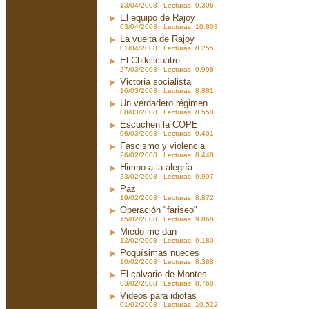
13/04/2008 Lecturas: 9.306
El equipo de Rajoy
03/04/2008 Lecturas: 10.803
La vuelta de Rajoy
01/04/2008 Lecturas: 8.255
El Chikilicuatre
27/03/2008 Lecturas: 9.998
Victoria socialista
16/03/2008 Lecturas: 8.881
Un verdadero régimen
08/03/2008 Lecturas: 8.550
Escuchen la COPE
06/03/2008 Lecturas: 9.401
Fascismo y violencia
26/02/2008 Lecturas: 8.448
Himno a la alegría
23/02/2008 Lecturas: 9.997
Paz
19/02/2008 Lecturas: 8.872
Operación "fariseo"
15/02/2008 Lecturas: 9.868
Miedo me dan
12/02/2008 Lecturas: 9.180
Poquísimas nueces
10/02/2008 Lecturas: 8.388
El calvario de Montes
03/02/2008 Lecturas: 8.768
Videos para idiotas
01/02/2008 Lecturas: 10.522