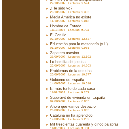
22/10/2007 Lecturas: 9.524
¿He sido yo?
20/10/2007 Lecturas: 9.332
Media América no existe
14/10/2007 Lecturas: 9.048
Hombre de Estado
11/10/2007 Lecturas: 9.094
El Corullo
07/10/2007 Lecturas: 12.527
Educación para la masonería (y II)
01/10/2007 Lecturas: 9.985
Zapatero asesino
26/09/2007 Lecturas: 12.192
La homilía del jesuita
25/09/2007 Lecturas: 14.603
Problemas de la derecha
20/09/2007 Lecturas: 10.977
Gobierno de España
14/09/2007 Lecturas: 10.016
El más tonto de cada casa
11/09/2007 Lecturas: 9.353
Superávit de vivienda en España
07/09/2007 Lecturas: 8.835
Ahora que vamos despacio
26/08/2007 Lecturas: 9.065
Cataluña no ha aprendido
19/08/2007 Lecturas: 9.232
Mil trescientas cuarenta y cinco palabras
11/08/2007 Lecturas: 9.083