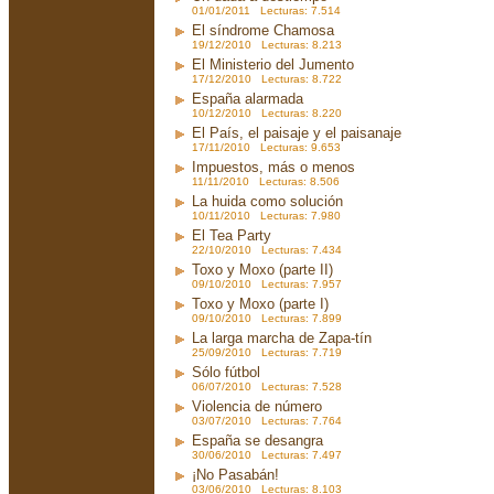
01/01/2011 Lecturas: 7.514
El síndrome Chamosa
19/12/2010 Lecturas: 8.213
El Ministerio del Jumento
17/12/2010 Lecturas: 8.722
España alarmada
10/12/2010 Lecturas: 8.220
El País, el paisaje y el paisanaje
17/11/2010 Lecturas: 9.653
Impuestos, más o menos
11/11/2010 Lecturas: 8.506
La huida como solución
10/11/2010 Lecturas: 7.980
El Tea Party
22/10/2010 Lecturas: 7.434
Toxo y Moxo (parte II)
09/10/2010 Lecturas: 7.957
Toxo y Moxo (parte I)
09/10/2010 Lecturas: 7.899
La larga marcha de Zapa-tín
25/09/2010 Lecturas: 7.719
Sólo fútbol
06/07/2010 Lecturas: 7.528
Violencia de número
03/07/2010 Lecturas: 7.764
España se desangra
30/06/2010 Lecturas: 7.497
¡No Pasabán!
03/06/2010 Lecturas: 8.103