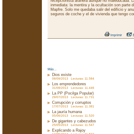
recepcionista aranera aunque no maleducada. L
inmediata: la mentira y la ocultación son parte d
Mapfre. Solo me quedaba salir del edificio y anul
seguros de coche y el de vivienda que tengo co
Imprimir
E
Más...
Dios existe
08/09/2013 Lecturas: 11.584
Los emprendedores
31/08/2013 Lecturas: 11.446
La PP (Pocilga Popular)
29/07/2013 Lecturas: 11.731
Corrupción y corruptos
17/07/2013 Lecturas: 11.381
La jauría humana
05/06/2013 Lecturas: 11.520
De gigantes y cabezudos
25/05/2013 Lecturas: 11.547
Explicando a Rajoy