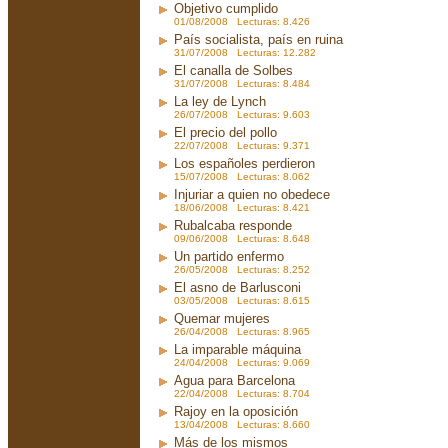
Objetivo cumplido
01/08/2008 Lecturas: 8.426
País socialista, país en ruina
31/07/2008 Lecturas: 12.282
El canalla de Solbes
31/07/2008 Lecturas: 8.484
La ley de Lynch
26/07/2008 Lecturas: 9.603
El precio del pollo
22/07/2008 Lecturas: 9.371
Los españoles perdieron
15/07/2008 Lecturas: 8.062
Injuriar a quien no obedece
18/06/2008 Lecturas: 8.421
Rubalcaba responde
09/06/2008 Lecturas: 8.648
Un partido enfermo
26/05/2008 Lecturas: 8.252
El asno de Barlusconi
03/05/2008 Lecturas: 8.615
Quemar mujeres
26/04/2008 Lecturas: 8.965
La imparable máquina
24/04/2008 Lecturas: 9.069
Agua para Barcelona
22/04/2008 Lecturas: 8.704
Rajoy en la oposición
13/04/2008 Lecturas: 8.660
Más de los mismos