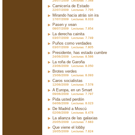
24/07/2009 Lecturas: 7.548
Carnicería de Estado
22/07/2009 Lecturas: 7.795
Mirando hacia atrás sin ira
17/07/2009 Lecturas: 8.033
Pasen y vean
08/07/2009 Lecturas: 7.854
La derecha cainita
03/07/2009 Lecturas: 7.749
Puños como verdades
03/07/2009 Lecturas: 7.805
Presidente, has estado cumbre
24/06/2009 Lecturas: 8.586
La roña de Garoña
23/06/2009 Lecturas: 8.050
Brotes verdes
15/06/2009 Lecturas: 8.093
Caros socialistas
12/06/2009 Lecturas: 7.578
A Europa, en un Smart
09/06/2009 Lecturas: 7.797
Pida usted perdón
04/06/2009 Lecturas: 8.023
De Madrid a Moscú
02/06/2009 Lecturas: 8.478
La alianza de las galaxias
20/05/2009 Lecturas: 7.683
Que viene el lobby
16/05/2009 Lecturas: 7.824