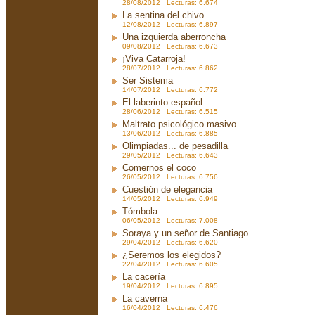
28/08/2012 Lecturas: 6.674
La sentina del chivo
12/08/2012 Lecturas: 6.897
Una izquierda aberroncha
09/08/2012 Lecturas: 6.673
¡Viva Catarroja!
28/07/2012 Lecturas: 6.862
Ser Sistema
14/07/2012 Lecturas: 6.772
El laberinto español
28/06/2012 Lecturas: 6.515
Maltrato psicológico masivo
13/06/2012 Lecturas: 6.885
Olimpiadas... de pesadilla
29/05/2012 Lecturas: 6.643
Comernos el coco
26/05/2012 Lecturas: 6.756
Cuestión de elegancia
14/05/2012 Lecturas: 6.949
Tómbola
06/05/2012 Lecturas: 7.008
Soraya y un señor de Santiago
29/04/2012 Lecturas: 6.620
¿Seremos los elegidos?
22/04/2012 Lecturas: 6.605
La cacería
19/04/2012 Lecturas: 6.895
La caverna
16/04/2012 Lecturas: 6.476