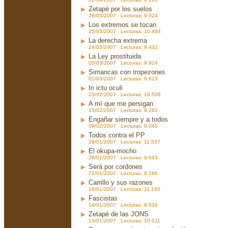
Zetapé por los suelos
28/03/2007 Lecturas: 9.524
Los extremos se tocan
25/03/2007 Lecturas: 10.494
La derecha extrema
24/03/2007 Lecturas: 9.432
La Ley prostituida
05/03/2007 Lecturas: 9.924
Simancas con tropezones
01/03/2007 Lecturas: 9.613
In ictu oculi
23/02/2007 Lecturas: 10.538
A mí que me persigan
15/02/2007 Lecturas: 9.262
Engañar siempre y a todos
09/02/2007 Lecturas: 9.040
Todos contra el PP
29/01/2007 Lecturas: 11.537
El okupa-mocho
26/01/2007 Lecturas: 9.643
Será por cordones
21/01/2007 Lecturas: 9.166
Carrillo y sus razones
19/01/2007 Lecturas: 11.160
Fascistas
14/01/2007 Lecturas: 9.534
Zetapé de las JONS
13/01/2007 Lecturas: 10.011