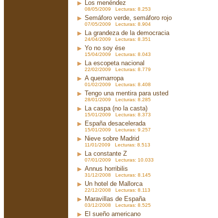
Los menéndez
08/05/2009 Lecturas: 8.253
Semáforo verde, semáforo rojo
07/05/2009 Lecturas: 8.904
La grandeza de la democracia
24/04/2009 Lecturas: 8.351
Yo no soy ése
15/04/2009 Lecturas: 8.043
La escopeta nacional
22/02/2009 Lecturas: 8.779
A quemarropa
01/02/2009 Lecturas: 8.408
Tengo una mentira para usted
28/01/2009 Lecturas: 8.285
La caspa (no la casta)
15/01/2009 Lecturas: 8.373
España desacelerada
15/01/2009 Lecturas: 9.257
Nieve sobre Madrid
11/01/2009 Lecturas: 8.513
La constante Z
07/01/2009 Lecturas: 10.033
Annus horribilis
31/12/2008 Lecturas: 8.145
Un hotel de Mallorca
22/12/2008 Lecturas: 8.113
Maravillas de España
03/12/2008 Lecturas: 8.525
El sueño americano