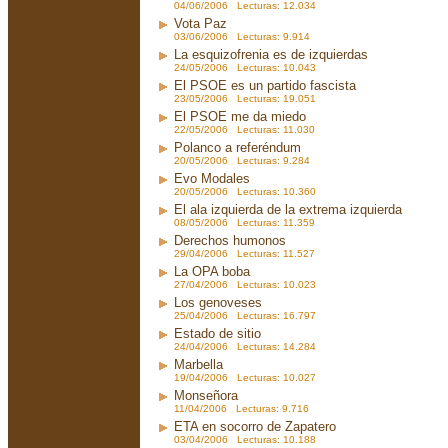
04/06/2006 Lecturas: 12.034
Vota Paz
03/06/2006 Lecturas: 9.914
La esquizofrenia es de izquierdas
24/05/2006 Lecturas: 10.043
El PSOE es un partido fascista
23/05/2006 Lecturas: 19.051
El PSOE me da miedo
22/05/2006 Lecturas: 11.030
Polanco a referéndum
20/05/2006 Lecturas: 9.284
Evo Modales
20/05/2006 Lecturas: 10.360
El ala izquierda de la extrema izquierda
08/05/2006 Lecturas: 11.359
Derechos humonos
29/04/2006 Lecturas: 11.527
La OPA boba
27/04/2006 Lecturas: 10.023
Los genoveses
25/04/2006 Lecturas: 16.797
Estado de sitio
24/04/2006 Lecturas: 14.284
Marbella
19/04/2006 Lecturas: 10.027
Monseñora
11/04/2006 Lecturas: 9.716
ETA en socorro de Zapatero
03/04/2006 Lecturas: 10.188