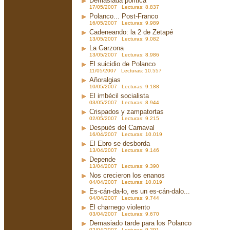
Demasiada política
17/05/2007 Lecturas: 8.837
Polanco... Post-Franco
16/05/2007 Lecturas: 9.989
Cadeneando: la 2 de Zetapé
13/05/2007 Lecturas: 9.082
La Garzona
13/05/2007 Lecturas: 8.986
El suicidio de Polanco
11/05/2007 Lecturas: 10.557
Añoralgias
10/05/2007 Lecturas: 9.188
El imbécil socialista
03/05/2007 Lecturas: 8.944
Crispados y zampatortas
02/05/2007 Lecturas: 9.215
Después del Carnaval
16/04/2007 Lecturas: 10.019
El Ebro se desborda
13/04/2007 Lecturas: 9.146
Depende
13/04/2007 Lecturas: 9.390
Nos crecieron los enanos
04/04/2007 Lecturas: 10.019
Es-cán-da-lo, es un es-cán-dalo...
04/04/2007 Lecturas: 9.744
El charnego violento
03/04/2007 Lecturas: 9.670
Demasiado tarde para los Polanco
02/04/2007 Lecturas: 9.291