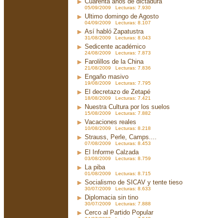
Cuarenta años de dictadura
05/09/2009 Lecturas: 7.930
Ultimo domingo de Agosto
04/09/2009 Lecturas: 8.107
Así habló Zapatustra
31/08/2009 Lecturas: 8.043
Sedicente académico
24/08/2009 Lecturas: 7.873
Farolillos de la China
21/08/2009 Lecturas: 7.836
Engaño masivo
19/08/2009 Lecturas: 7.795
El decretazo de Zetapé
18/08/2009 Lecturas: 7.421
Nuestra Cultura por los suelos
15/08/2009 Lecturas: 7.882
Vacaciones reales
10/08/2009 Lecturas: 8.218
Strauss, Perle, Camps....
07/08/2009 Lecturas: 8.453
El Informe Calzada
03/08/2009 Lecturas: 8.759
La piba
01/08/2009 Lecturas: 8.715
Socialismo de SICAV y tente tieso
30/07/2009 Lecturas: 8.633
Diplomacia sin tino
30/07/2009 Lecturas: 7.888
Cerco al Partido Popular