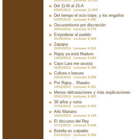
12/05/2013 Lecturas: 11.502
Del 11-M al 15-A
03/05/2013 Lecturas: 11.893
Del tiempo el ocio torpe, y los engaños
02/05/2013 Lecturas: 6.480
Oscurantismo por discreción
20/04/2013 Lecturas: 6.278
Empoderar al pueblo
31/03/2013 Lecturas: 6.306
Zapajoy
22/03/2013 Lecturas: 6.332
Rajoy ya está Maduro
13/03/2013 Lecturas: 6.005
Cayo Lara me asusta
24/02/2013 Lecturas: 6.388
Cultura o basura
23/02/2013 Lecturas: 6.059
Por Rajoy... Maaato
10/02/2013 Lecturas: 6.331
Menos delcaraciones y más explicaciones
05/02/2013 Lecturas: 6.305
30 años y ruina
27/01/2013 Lecturas: 6.452
Año Mariano
10/01/2013 Lecturas: 6.135
El discurso del Rey
27/12/2012 Lecturas: 6.049
Botella es culpable
23/12/2012 Lecturas: 6.359