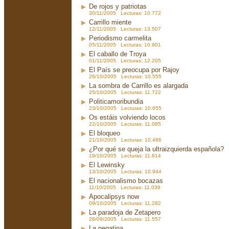
De rojos y patriotas
30/11/2005 Lecturas: 10.772
Carrillo miente
12/11/2005 Lecturas: 13.507
Periodismo carmelita
05/11/2005 Lecturas: 10.901
El caballo de Troya
01/11/2005 Lecturas: 12.205
El País se preocupa por Rajoy
26/10/2005 Lecturas: 10.555
La sombra de Carrillo es alargada
25/10/2005 Lecturas: 11.722
Politicamoribundia
23/10/2005 Lecturas: 10.655
Os estáis volviendo locos
22/10/2005 Lecturas: 11.085
El bloqueo
21/10/2005 Lecturas: 10.486
¿Por qué se queja la ultraizquierda española?
19/10/2005 Lecturas: 11.814
El Lewinsky
13/10/2005 Lecturas: 10.944
El nacionalismo bocazas
11/10/2005 Lecturas: 11.039
Apocalipsys now
09/10/2005 Lecturas: 11.282
La paradoja de Zetapero
26/09/2005 Lecturas: 11.557
La pegatina