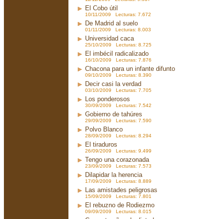
El Cobo útil
10/11/2009 Lecturas: 7.672
De Madrid al suelo
01/11/2009 Lecturas: 8.003
Universidad caca
25/10/2009 Lecturas: 8.725
El imbécil radicalizado
16/10/2009 Lecturas: 7.876
Chacona para un infante difunto
09/10/2009 Lecturas: 8.390
Decir casi la verdad
03/10/2009 Lecturas: 7.705
Los ponderosos
30/09/2009 Lecturas: 7.542
Gobierno de tahúres
29/09/2009 Lecturas: 7.590
Polvo Blanco
28/09/2009 Lecturas: 8.294
El tiraduros
26/09/2009 Lecturas: 9.499
Tengo una corazonada
23/09/2009 Lecturas: 7.573
Dilapidar la herencia
17/09/2009 Lecturas: 8.889
Las amistades peligrosas
15/09/2009 Lecturas: 7.801
El rebuzno de Rodiezmo
09/09/2009 Lecturas: 8.015