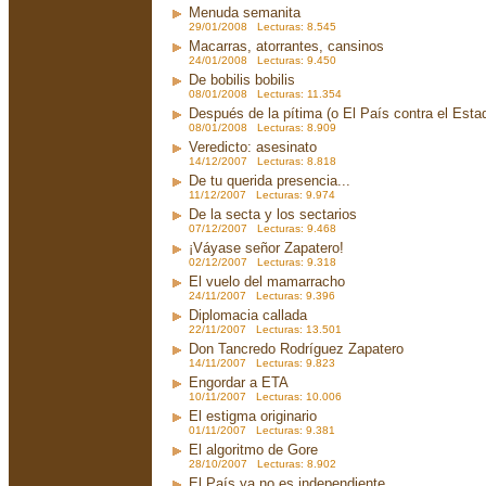
Menuda semanita
29/01/2008 Lecturas: 8.545
Macarras, atorrantes, cansinos
24/01/2008 Lecturas: 9.450
De bobilis bobilis
08/01/2008 Lecturas: 11.354
Después de la pítima (o El País contra el Est
08/01/2008 Lecturas: 8.909
Veredicto: asesinato
14/12/2007 Lecturas: 8.818
De tu querida presencia...
11/12/2007 Lecturas: 9.974
De la secta y los sectarios
07/12/2007 Lecturas: 9.468
¡Váyase señor Zapatero!
02/12/2007 Lecturas: 9.318
El vuelo del mamarracho
24/11/2007 Lecturas: 9.396
Diplomacia callada
22/11/2007 Lecturas: 13.501
Don Tancredo Rodríguez Zapatero
14/11/2007 Lecturas: 9.823
Engordar a ETA
10/11/2007 Lecturas: 10.006
El estigma originario
01/11/2007 Lecturas: 9.381
El algoritmo de Gore
28/10/2007 Lecturas: 8.902
El País ya no es independiente