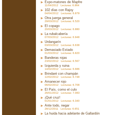
Expo-matones de Mapfre
11/04/2012 Lecturas: 6.864
102 días con Rajoy
04/04/2012 Lecturas: 6.879
Otra juerga general
29/03/2012 Lecturas: 6.520
El copago
20/03/2012 Lecturas: 6.880
La rubalcabería
07/03/2012 Lecturas: 6.948
Urdangarín
03/03/2012 Lecturas: 6.638
Demasiado Estado
01/03/2012 Lecturas: 6.820
Banderas rojas
23/02/2012 Lecturas: 6.567
Izquierda y ruina
14/02/2012 Lecturas: 6.686
Brindaré con champán
12/02/2012 Lecturas: 6.748
Amanecer rojo
06/02/2012 Lecturas: 6.708
El País, como el culo
26/01/2012 Lecturas: 7.083
¡Qué cruz!
01/01/2012 Lecturas: 6.340
Ante todo, negar
28/12/2011 Lecturas: 6.651
La huida hacia adelante de Gallardón