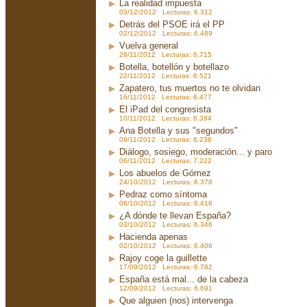
La realidad impuesta
03/12/2012 Lecturas: 6.312
Detrás del PSOE irá el PP
02/12/2012 Lecturas: 6.489
Vuelva general
26/11/2012 Lecturas: 6.715
Botella, botellón y botellazo
22/11/2012 Lecturas: 6.521
Zapatero, tus muertos no te olvidan
16/11/2012 Lecturas: 6.477
El iPad del congresista
10/11/2012 Lecturas: 6.394
Ana Botella y sus "segundos"
09/11/2012 Lecturas: 6.238
Diálogo, sosiego, moderación... y paro
06/11/2012 Lecturas: 7.222
Los abuelos de Gómez
24/10/2012 Lecturas: 6.378
Pedraz como síntoma
06/10/2012 Lecturas: 6.418
¿A dónde te llevan España?
03/10/2012 Lecturas: 6.346
Hacienda apenas
02/10/2012 Lecturas: 6.406
Rajoy coge la guillette
17/09/2012 Lecturas: 6.782
España está mal... de la cabeza
12/09/2012 Lecturas: 6.691
Que alguien (nos) intervenga