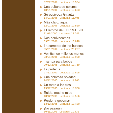
02/02/2006 Lecturas: 10.554
Una cultura de colores
18/01/2006 Lecturas: 13.693
Se equivoca Girauta
14/01/2006 Lecturas: 11.406
Más claro, agua
12/01/2006 Lecturas: 10.860
El retorno de CORRUPSOE
11/01/2006 Lecturas: 12.041
Nos equivocamos
09/01/2006 Lecturas: 10.998
La carretera de los huesos
05/01/2006 Lecturas: 25.207
Veinticinco millones menos
03/01/2006 Lecturas: 10.920
Trampa para bobos
29/12/2005 Lecturas: 19.769
La profecía
27/12/2005 Lecturas: 12.898
Una dolorosa soledad
24/12/2005 Lecturas: 11.100
Un tonto a las tres
19/12/2005 Lecturas: 18.336
Ruido, mucho ruido
18/12/2005 Lecturas: 10.586
Perder y gobernar
13/12/2005 Lecturas: 10.480
¡No pasarán!
30/11/2005 Lecturas: 11.432