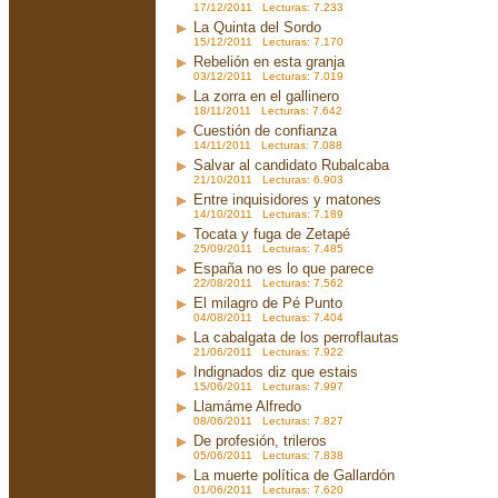
17/12/2011 Lecturas: 7.233
La Quinta del Sordo
15/12/2011 Lecturas: 7.170
Rebelión en esta granja
03/12/2011 Lecturas: 7.019
La zorra en el gallinero
18/11/2011 Lecturas: 7.642
Cuestión de confianza
14/11/2011 Lecturas: 7.088
Salvar al candidato Rubalcaba
21/10/2011 Lecturas: 6.903
Entre inquisidores y matones
14/10/2011 Lecturas: 7.189
Tocata y fuga de Zetapé
25/09/2011 Lecturas: 7.485
España no es lo que parece
22/08/2011 Lecturas: 7.562
El milagro de Pé Punto
04/08/2011 Lecturas: 7.404
La cabalgata de los perroflautas
21/06/2011 Lecturas: 7.922
Indignados diz que estais
15/06/2011 Lecturas: 7.997
Llamáme Alfredo
08/06/2011 Lecturas: 7.827
De profesión, trileros
05/06/2011 Lecturas: 7.838
La muerte política de Gallardón
01/06/2011 Lecturas: 7.620