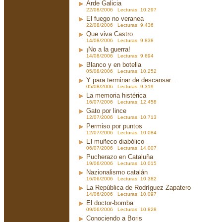
Arde Galicia
22/08/2006 Lecturas: 10.297
El fuego no veranea
22/08/2006 Lecturas: 9.436
Que viva Castro
14/08/2006 Lecturas: 9.838
¡No a la guerra!
14/08/2006 Lecturas: 9.694
Blanco y en botella
05/08/2006 Lecturas: 10.252
Y para terminar de descansar...
05/08/2006 Lecturas: 9.319
La memoria histérica
16/07/2006 Lecturas: 12.458
Gato por lince
12/07/2006 Lecturas: 10.713
Permiso por puntos
12/07/2006 Lecturas: 10.084
El muñeco diabólico
06/07/2006 Lecturas: 14.007
Pucherazo en Cataluña
19/06/2006 Lecturas: 10.015
Nazionalismo catalán
16/06/2006 Lecturas: 10.382
La República de Rodríguez Zapatero
14/06/2006 Lecturas: 10.097
El doctor-bomba
09/06/2006 Lecturas: 10.828
Conociendo a Boris