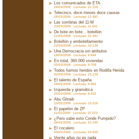
Los comunicados de ETA
28/03/2006 Lecturas: 12.228
Telecinco, doce meses doce causas
28/03/2006 Lecturas: 12.491
Las sombras del 11-M
23/03/2006 Lecturas: 11.631
De bote en bote... botellón
22/03/2006 Lecturas: 10.361
Botellón y embotellamiento
22/03/2006 Lecturas: 10.139
Una Democracia sin atributos
19/03/2006 Lecturas: 9.844
En total, 360.000 viviendas
05/03/2006 Lecturas: 9.708
Todos fuimos heridos en Rodilla Herida
03/03/2006 Lecturas: 15.229
El talento de España
28/02/2006 Lecturas: 9.564
Izquierda y gramática
25/02/2006 Lecturas: 9.632
Abu Ghraib
23/02/2006 Lecturas: 10.016
El papelón de ZP
11/02/2006 Lecturas: 10.523
¿Pero sabe esto Conde Pumpido?
08/02/2006 Lecturas: 10.240
El cocalero
05/02/2006 Lecturas: 10.826
Veinte años no es nada