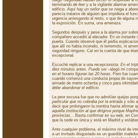
terminando de leer
y a la vigilante alarmar amen
edificio.
Aquí hay un señor que se niega a aband
parecía tratarse de alguien que impidiera el fu
urgencia arriesgando al resto, o que de alguna 
la exposición. En suma, una amenaza.
Segundos después y pese a la alarma por sobr
compañero accedió al elevador. En un instante 
puerta. Cuando observé que él pedía explicaci
que allí no había incendio, ni terremoto, ni am
seguridad ninguno. Caí en la cuenta de que ér
excepcional.
Escuché replicar a una recepcionista:
En el tríp
diez minutos antes
.
Puede ser
–alegó mi compa
en el horario figuran las 20 horas
. Pero fue cuan
cuando comenzó una conducta propia de sayone
armado de metro ochenta y cinco para intimidar
debe abandonar el edificio
.
La peor excusa fue que no admitían quejas por
particular que no cobraba por la entrada
y sólo a
decir que prolongaron la mentira hasta afirmar 
aquella institución al que dirigirse porque Mapfr
provincias...
Basta confirmar en su web, en
Con
que la sede es única y está en Madrid y estába
Ante cualquier problema, el máximo nivel de int
a un invitado disgustado es un guardián maledu