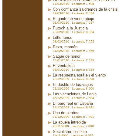
17/03/2010 Lecturas: 7.598
Con confianza saldremos de la crisis
02/03/2010 Lecturas: 8.074
El garito se viene abajo
01/03/2010 Lecturas: 7.917
Putsch a la Justicia
23/02/2010 Lecturas: 8.864
Little fence
08/02/2010 Lecturas: 7.652
Reza, mamón
07/02/2010 Lecturas: 7.659
Saque de honor
13/01/2010 Lecturas: 7.425
El ventajista
08/01/2010 Lecturas: 8.225
La respuesta está en el viento
28/12/2009 Lecturas: 8.098
El desfile de los vagos
21/12/2009 Lecturas: 8.000
Las vacaciones de Lenin
15/12/2009 Lecturas: 7.584
El paro real en España
13/12/2009 Lecturas: 9.841
Una de piratas
07/12/2009 Lecturas: 7.801
La abuela intrépida
25/11/2009 Lecturas: 7.899
Socialismo pajillero
11/11/2009 Lecturas: 9.537