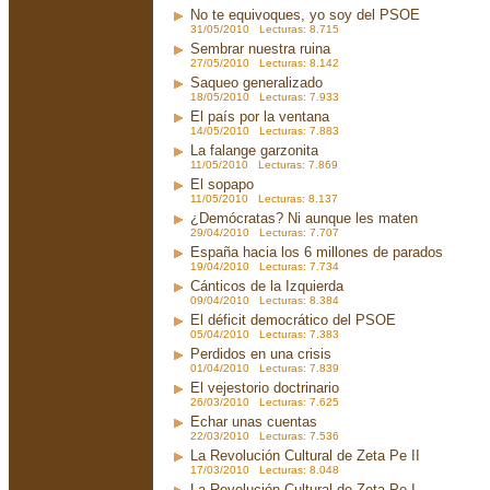
No te equivoques, yo soy del PSOE
31/05/2010 Lecturas: 8.715
Sembrar nuestra ruina
27/05/2010 Lecturas: 8.142
Saqueo generalizado
18/05/2010 Lecturas: 7.933
El país por la ventana
14/05/2010 Lecturas: 7.883
La falange garzonita
11/05/2010 Lecturas: 7.869
El sopapo
11/05/2010 Lecturas: 8.137
¿Demócratas? Ni aunque les maten
29/04/2010 Lecturas: 7.707
España hacia los 6 millones de parados
19/04/2010 Lecturas: 7.734
Cánticos de la Izquierda
09/04/2010 Lecturas: 8.384
El déficit democrático del PSOE
05/04/2010 Lecturas: 7.383
Perdidos en una crisis
01/04/2010 Lecturas: 7.839
El vejestorio doctrinario
26/03/2010 Lecturas: 7.625
Echar unas cuentas
22/03/2010 Lecturas: 7.536
La Revolución Cultural de Zeta Pe II
17/03/2010 Lecturas: 8.048
La Revolución Cultural de Zeta Pe I