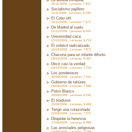
25/11/2009 Lecturas: 7.897
Socialismo pajillero
11/11/2009 Lecturas: 9.536
El Cobo útil
10/11/2009 Lecturas: 7.672
De Madrid al suelo
01/11/2009 Lecturas: 8.000
Universidad caca
25/10/2009 Lecturas: 8.723
El imbécil radicalizado
16/10/2009 Lecturas: 7.872
Chacona para un infante difunto
09/10/2009 Lecturas: 8.387
Decir casi la verdad
03/10/2009 Lecturas: 7.703
Los ponderosos
30/09/2009 Lecturas: 7.541
Gobierno de tahúres
29/09/2009 Lecturas: 7.588
Polvo Blanco
28/09/2009 Lecturas: 8.292
El tiraduros
26/09/2009 Lecturas: 9.498
Tengo una corazonada
23/09/2009 Lecturas: 7.572
Dilapidar la herencia
17/09/2009 Lecturas: 8.888
Las amistades peligrosas
15/09/2009 Lecturas: 7.799