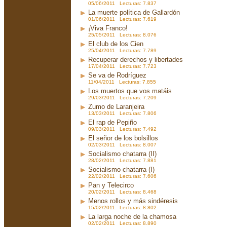
05/06/2011 Lecturas: 7.837
La muerte política de Gallardón
01/06/2011 Lecturas: 7.619
¡Viva Franco!
25/05/2011 Lecturas: 8.076
El club de los Cien
25/04/2011 Lecturas: 7.789
Recuperar derechos y libertades
17/04/2011 Lecturas: 7.723
Se va de Rodríguez
11/04/2011 Lecturas: 7.855
Los muertos que vos matáis
29/03/2011 Lecturas: 7.209
Zumo de Laranjeira
13/03/2011 Lecturas: 7.806
El rap de Pepiño
09/03/2011 Lecturas: 7.492
El señor de los bolsillos
02/03/2011 Lecturas: 8.007
Socialismo chatarra (II)
28/02/2011 Lecturas: 7.881
Socialismo chatarra (I)
22/02/2011 Lecturas: 7.606
Pan y Telecirco
20/02/2011 Lecturas: 8.468
Menos rollos y más sindéresis
15/02/2011 Lecturas: 8.802
La larga noche de la chamosa
02/02/2011 Lecturas: 8.890