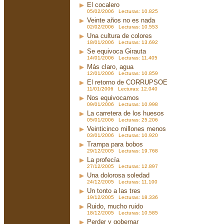
El cocalero
05/02/2006 Lecturas: 10.825
Veinte años no es nada
02/02/2006 Lecturas: 10.553
Una cultura de colores
18/01/2006 Lecturas: 13.692
Se equivoca Girauta
14/01/2006 Lecturas: 11.405
Más claro, agua
12/01/2006 Lecturas: 10.859
El retorno de CORRUPSOE
11/01/2006 Lecturas: 12.040
Nos equivocamos
09/01/2006 Lecturas: 10.998
La carretera de los huesos
05/01/2006 Lecturas: 25.206
Veinticinco millones menos
03/01/2006 Lecturas: 10.920
Trampa para bobos
29/12/2005 Lecturas: 19.768
La profecía
27/12/2005 Lecturas: 12.897
Una dolorosa soledad
24/12/2005 Lecturas: 11.100
Un tonto a las tres
19/12/2005 Lecturas: 18.336
Ruido, mucho ruido
18/12/2005 Lecturas: 10.585
Perder y gobernar