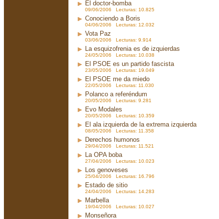
El doctor-bomba
09/06/2006 Lecturas: 10.825
Conociendo a Boris
04/06/2006 Lecturas: 12.032
Vota Paz
03/06/2006 Lecturas: 9.914
La esquizofrenia es de izquierdas
24/05/2006 Lecturas: 10.038
El PSOE es un partido fascista
23/05/2006 Lecturas: 19.049
El PSOE me da miedo
22/05/2006 Lecturas: 11.030
Polanco a referéndum
20/05/2006 Lecturas: 9.281
Evo Modales
20/05/2006 Lecturas: 10.359
El ala izquierda de la extrema izquierda
08/05/2006 Lecturas: 11.358
Derechos humonos
29/04/2006 Lecturas: 11.521
La OPA boba
27/04/2006 Lecturas: 10.023
Los genoveses
25/04/2006 Lecturas: 16.796
Estado de sitio
24/04/2006 Lecturas: 14.283
Marbella
19/04/2006 Lecturas: 10.027
Monseñora