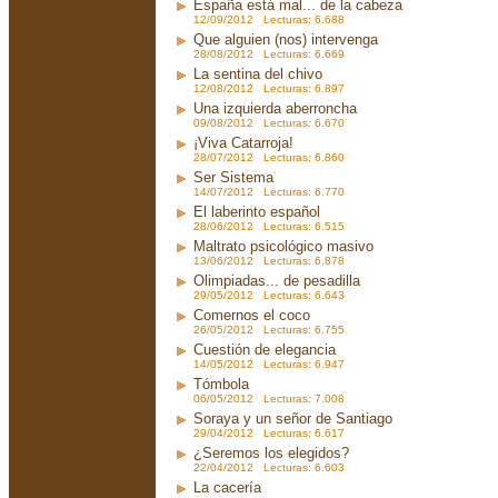
España está mal... de la cabeza
12/09/2012 Lecturas: 6.688
Que alguien (nos) intervenga
28/08/2012 Lecturas: 6.669
La sentina del chivo
12/08/2012 Lecturas: 6.897
Una izquierda aberroncha
09/08/2012 Lecturas: 6.670
¡Viva Catarroja!
28/07/2012 Lecturas: 6.860
Ser Sistema
14/07/2012 Lecturas: 6.770
El laberinto español
28/06/2012 Lecturas: 6.515
Maltrato psicológico masivo
13/06/2012 Lecturas: 6.878
Olimpiadas... de pesadilla
29/05/2012 Lecturas: 6.643
Comernos el coco
26/05/2012 Lecturas: 6.755
Cuestión de elegancia
14/05/2012 Lecturas: 6.947
Tómbola
06/05/2012 Lecturas: 7.008
Soraya y un señor de Santiago
29/04/2012 Lecturas: 6.617
¿Seremos los elegidos?
22/04/2012 Lecturas: 6.603
La cacería