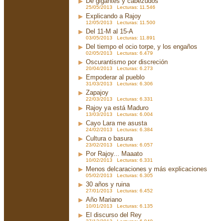
De gigantes y cabezudos
25/05/2013 Lecturas: 11.546
Explicando a Rajoy
12/05/2013 Lecturas: 11.500
Del 11-M al 15-A
03/05/2013 Lecturas: 11.891
Del tiempo el ocio torpe, y los engaños
02/05/2013 Lecturas: 6.479
Oscurantismo por discreción
20/04/2013 Lecturas: 6.273
Empoderar al pueblo
31/03/2013 Lecturas: 6.306
Zapajoy
22/03/2013 Lecturas: 6.331
Rajoy ya está Maduro
13/03/2013 Lecturas: 6.004
Cayo Lara me asusta
24/02/2013 Lecturas: 6.384
Cultura o basura
23/02/2013 Lecturas: 6.057
Por Rajoy... Maaato
10/02/2013 Lecturas: 6.331
Menos delcaraciones y más explicaciones
05/02/2013 Lecturas: 6.305
30 años y ruina
27/01/2013 Lecturas: 6.452
Año Mariano
10/01/2013 Lecturas: 6.135
El discurso del Rey