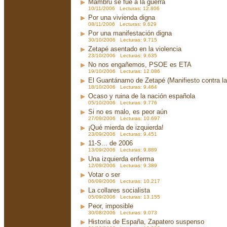
Mambrú se fue a la guerra
10/11/2006 Lecturas: 12.806
Por una vivienda digna
08/11/2006 Lecturas: 9.629
Por una manifestación digna
30/10/2006 Lecturas: 9.715
Zetapé asentado en la violencia
23/10/2006 Lecturas: 9.635
No nos engañemos, PSOE es ETA
19/10/2006 Lecturas: 12.086
El Guantánamo de Zetapé (Manifiesto contra la 
18/10/2006 Lecturas: 9.464
Ocaso y ruina de la nación española
05/10/2006 Lecturas: 9.776
Si no es malo, es peor aún
27/09/2006 Lecturas: 10.697
¡Qué mierda de izquierda!
23/09/2006 Lecturas: 9.451
11-S... de 2006
13/09/2006 Lecturas: 9.889
Una izquierda enferma
12/09/2006 Lecturas: 9.389
Votar o ser
06/09/2006 Lecturas: 10.217
La collares socialista
05/09/2006 Lecturas: 13.155
Peor, imposible
30/08/2006 Lecturas: 9.073
Historia de España, Zapatero suspenso