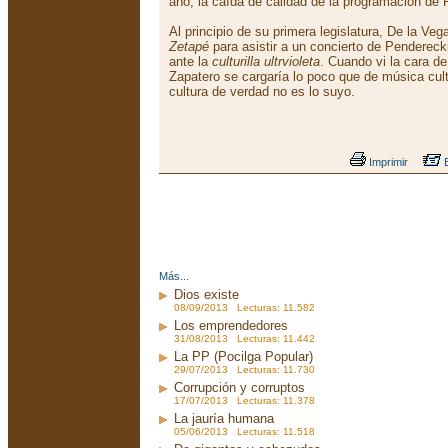
año, la caída de calidad de la programación de R
Al principio de su primera legislatura, De la Ve
Zetapé
para asistir a un concierto de Pendereck
ante la
culturilla ultrvioleta
. Cuando vi la cara d
Zapatero se cargaría lo poco que de música cu
cultura de verdad no es lo suyo.
Imprimir
E
Más...
Dios existe
08/09/2013 Lecturas: 11.582
Los emprendedores
31/08/2013 Lecturas: 11.442
La PP (Pocilga Popular)
29/07/2013 Lecturas: 11.730
Corrupción y corruptos
17/07/2013 Lecturas: 11.378
La jauría humana
05/06/2013 Lecturas: 11.518