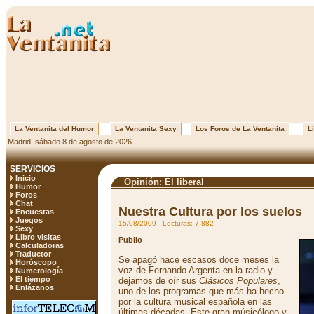
La Ventanita del Humor
La Ventanita Sexy
Los Foros de La Ventanita
Li
Madrid, sábado 8 de agosto de 2026
SERVICIOS
Inicio
Opinión: El liberal
Humor
Foros
Chat
Nuestra Cultura por los suelos
Encuestas
Juegos
15/08/2009 Lecturas: 7.882
Sexy
Libro visitas
Publio
Calculadoras
Traductor
Se apagó hace escasos doce meses la
Horóscopo
voz de Fernando Argenta en la radio y
Numerología
El tiempo
dejamos de oír sus
Clásicos Populares
,
Enlázanos
uno de los programas que más ha hecho
por la cultura musical española en las
últimas décadas. Este gran músicólogo y