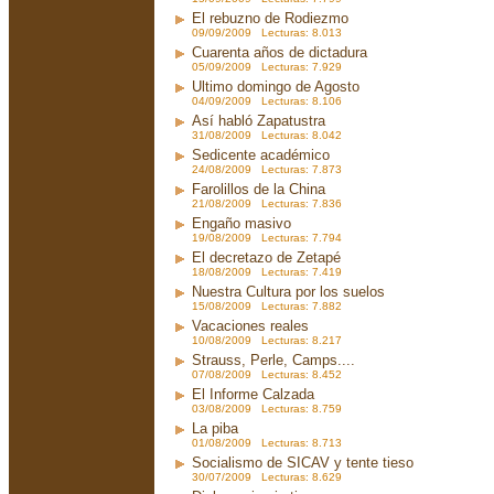
El rebuzno de Rodiezmo
09/09/2009 Lecturas: 8.013
Cuarenta años de dictadura
05/09/2009 Lecturas: 7.929
Ultimo domingo de Agosto
04/09/2009 Lecturas: 8.106
Así habló Zapatustra
31/08/2009 Lecturas: 8.042
Sedicente académico
24/08/2009 Lecturas: 7.873
Farolillos de la China
21/08/2009 Lecturas: 7.836
Engaño masivo
19/08/2009 Lecturas: 7.794
El decretazo de Zetapé
18/08/2009 Lecturas: 7.419
Nuestra Cultura por los suelos
15/08/2009 Lecturas: 7.882
Vacaciones reales
10/08/2009 Lecturas: 8.217
Strauss, Perle, Camps....
07/08/2009 Lecturas: 8.452
El Informe Calzada
03/08/2009 Lecturas: 8.759
La piba
01/08/2009 Lecturas: 8.713
Socialismo de SICAV y tente tieso
30/07/2009 Lecturas: 8.629