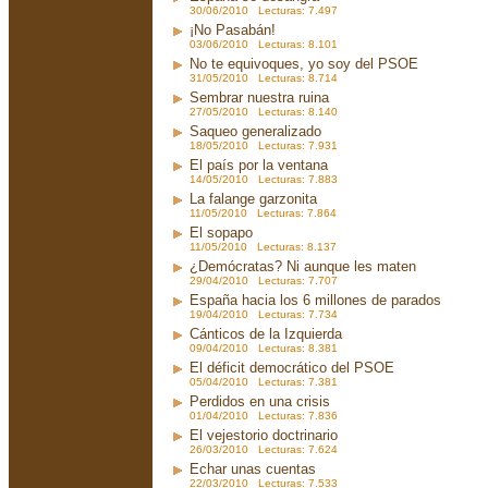
30/06/2010 Lecturas: 7.497
¡No Pasabán!
03/06/2010 Lecturas: 8.101
No te equivoques, yo soy del PSOE
31/05/2010 Lecturas: 8.714
Sembrar nuestra ruina
27/05/2010 Lecturas: 8.140
Saqueo generalizado
18/05/2010 Lecturas: 7.931
El país por la ventana
14/05/2010 Lecturas: 7.883
La falange garzonita
11/05/2010 Lecturas: 7.864
El sopapo
11/05/2010 Lecturas: 8.137
¿Demócratas? Ni aunque les maten
29/04/2010 Lecturas: 7.707
España hacia los 6 millones de parados
19/04/2010 Lecturas: 7.734
Cánticos de la Izquierda
09/04/2010 Lecturas: 8.381
El déficit democrático del PSOE
05/04/2010 Lecturas: 7.381
Perdidos en una crisis
01/04/2010 Lecturas: 7.836
El vejestorio doctrinario
26/03/2010 Lecturas: 7.624
Echar unas cuentas
22/03/2010 Lecturas: 7.533