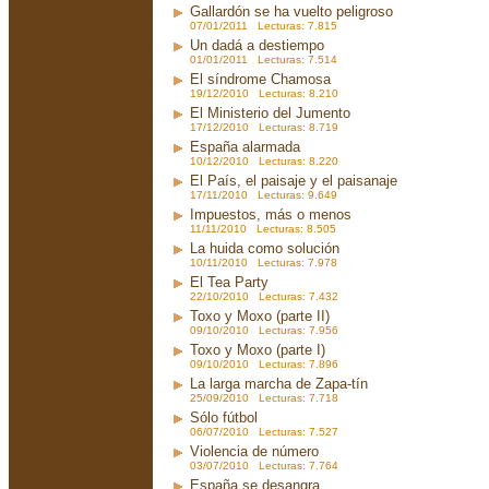
Gallardón se ha vuelto peligroso
07/01/2011 Lecturas: 7.815
Un dadá a destiempo
01/01/2011 Lecturas: 7.514
El síndrome Chamosa
19/12/2010 Lecturas: 8.210
El Ministerio del Jumento
17/12/2010 Lecturas: 8.719
España alarmada
10/12/2010 Lecturas: 8.220
El País, el paisaje y el paisanaje
17/11/2010 Lecturas: 9.649
Impuestos, más o menos
11/11/2010 Lecturas: 8.505
La huida como solución
10/11/2010 Lecturas: 7.978
El Tea Party
22/10/2010 Lecturas: 7.432
Toxo y Moxo (parte II)
09/10/2010 Lecturas: 7.956
Toxo y Moxo (parte I)
09/10/2010 Lecturas: 7.896
La larga marcha de Zapa-tín
25/09/2010 Lecturas: 7.718
Sólo fútbol
06/07/2010 Lecturas: 7.527
Violencia de número
03/07/2010 Lecturas: 7.764
España se desangra