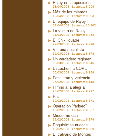
Rajoy en la oposición
13/04/2008 Lecturas: 8.658
Más de los mismos
13/04/2008 Lecturas: 9.303
El equipo de Rajoy
03/04/2008 Lecturas: 10.802
La vuelta de Rajoy
01/04/2008 Lecturas: 8.253
El Chikilicuatre
27/03/2008 Lecturas: 9.998
Victoria socialista
16/03/2008 Lecturas: 8.878
Un verdadero régimen
08/03/2008 Lecturas: 8.546
Escuchen la COPE
06/03/2008 Lecturas: 9.399
Fascismo y violencia
26/02/2008 Lecturas: 8.448
Himno a la alegría
23/02/2008 Lecturas: 9.997
Paz
19/02/2008 Lecturas: 8.871
Operación "fariseo"
15/02/2008 Lecturas: 9.867
Miedo me dan
12/02/2008 Lecturas: 9.179
Poquísimas nueces
10/02/2008 Lecturas: 8.386
El calvario de Montes