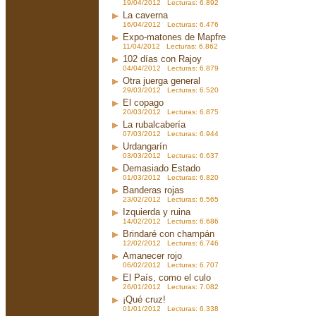
19/04/2012 Lecturas: 6.892
La caverna
16/04/2012 Lecturas: 6.476
Expo-matones de Mapfre
11/04/2012 Lecturas: 6.862
102 días con Rajoy
04/04/2012 Lecturas: 6.879
Otra juerga general
29/03/2012 Lecturas: 6.520
El copago
20/03/2012 Lecturas: 6.875
La rubalcabería
07/03/2012 Lecturas: 6.944
Urdangarín
03/03/2012 Lecturas: 6.637
Demasiado Estado
01/03/2012 Lecturas: 6.820
Banderas rojas
23/02/2012 Lecturas: 6.565
Izquierda y ruina
14/02/2012 Lecturas: 6.686
Brindaré con champán
12/02/2012 Lecturas: 6.746
Amanecer rojo
06/02/2012 Lecturas: 6.707
El País, como el culo
26/01/2012 Lecturas: 7.082
¡Qué cruz!
01/01/2012 Lecturas: 6.338