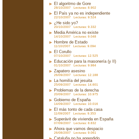
El algoritmo de Gore
28/10/2007 Lecturas: 8.902
El País ya no es independiente
22/10/2007 Lecturas: 9.524
¿He sido yo?
20/10/2007 Lecturas: 9.332
Media América no existe
14/10/2007 Lecturas: 9.048
Hombre de Estado
11/10/2007 Lecturas: 9.094
El Corullo
07/10/2007 Lecturas: 12.525
Educación para la masonería (y II)
01/10/2007 Lecturas: 9.984
Zapatero asesino
26/09/2007 Lecturas: 12.188
La homilía del jesuita
25/09/2007 Lecturas: 14.601
Problemas de la derecha
20/09/2007 Lecturas: 10.975
Gobierno de España
14/09/2007 Lecturas: 10.016
El más tonto de cada casa
11/09/2007 Lecturas: 9.353
Superávit de vivienda en España
07/09/2007 Lecturas: 8.832
Ahora que vamos despacio
26/08/2007 Lecturas: 9.061
Cataluña no ha aprendido