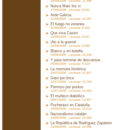
29/08/2006 Lecturas: 12.386
Nunca Mais los vi
27/08/2006 Lecturas: 9.642
Arde Galicia
22/08/2006 Lecturas: 10.297
El fuego no veranea
22/08/2006 Lecturas: 9.433
Que viva Castro
14/08/2006 Lecturas: 9.837
¡No a la guerra!
14/08/2006 Lecturas: 9.694
Blanco y en botella
05/08/2006 Lecturas: 10.249
Y para terminar de descansar...
05/08/2006 Lecturas: 9.316
La memoria histérica
16/07/2006 Lecturas: 12.457
Gato por lince
12/07/2006 Lecturas: 10.709
Permiso por puntos
12/07/2006 Lecturas: 10.083
El muñeco diabólico
06/07/2006 Lecturas: 14.007
Pucherazo en Cataluña
19/06/2006 Lecturas: 10.014
Nazionalismo catalán
16/06/2006 Lecturas: 10.380
La República de Rodríguez Zapatero
14/06/2006 Lecturas: 10.096