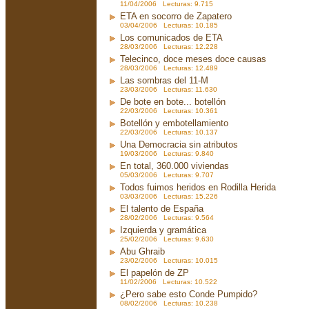
11/04/2006 Lecturas: 9.715
ETA en socorro de Zapatero
03/04/2006 Lecturas: 10.185
Los comunicados de ETA
28/03/2006 Lecturas: 12.228
Telecinco, doce meses doce causas
28/03/2006 Lecturas: 12.489
Las sombras del 11-M
23/03/2006 Lecturas: 11.630
De bote en bote... botellón
22/03/2006 Lecturas: 10.361
Botellón y embotellamiento
22/03/2006 Lecturas: 10.137
Una Democracia sin atributos
19/03/2006 Lecturas: 9.840
En total, 360.000 viviendas
05/03/2006 Lecturas: 9.707
Todos fuimos heridos en Rodilla Herida
03/03/2006 Lecturas: 15.226
El talento de España
28/02/2006 Lecturas: 9.564
Izquierda y gramática
25/02/2006 Lecturas: 9.630
Abu Ghraib
23/02/2006 Lecturas: 10.015
El papelón de ZP
11/02/2006 Lecturas: 10.522
¿Pero sabe esto Conde Pumpido?
08/02/2006 Lecturas: 10.238