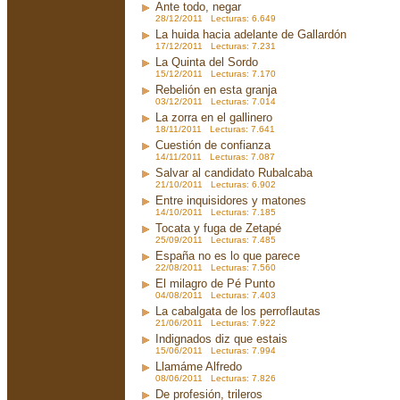
Ante todo, negar
28/12/2011 Lecturas: 6.649
La huida hacia adelante de Gallardón
17/12/2011 Lecturas: 7.231
La Quinta del Sordo
15/12/2011 Lecturas: 7.170
Rebelión en esta granja
03/12/2011 Lecturas: 7.014
La zorra en el gallinero
18/11/2011 Lecturas: 7.641
Cuestión de confianza
14/11/2011 Lecturas: 7.087
Salvar al candidato Rubalcaba
21/10/2011 Lecturas: 6.902
Entre inquisidores y matones
14/10/2011 Lecturas: 7.185
Tocata y fuga de Zetapé
25/09/2011 Lecturas: 7.485
España no es lo que parece
22/08/2011 Lecturas: 7.560
El milagro de Pé Punto
04/08/2011 Lecturas: 7.403
La cabalgata de los perroflautas
21/06/2011 Lecturas: 7.922
Indignados diz que estais
15/06/2011 Lecturas: 7.994
Llamáme Alfredo
08/06/2011 Lecturas: 7.826
De profesión, trileros