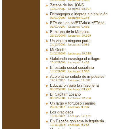
Zetapé de las JONS
13/01/2007 Lecturas: 10.007
Demagogos e ineptos sin solución
09/01/2007 Lecturas: 9.146
ETA da una bofETAda a zETApé
05/01/2007 Lecturas: 9.486
El okupa de la Moncloa
26/12/2006 Lecturas: 10.105
Un viaje a ninguna parte
24/12/2006 Lecturas: 9.081
Mi Gente
24/12/2006 Lecturas: 10.628
Gabilondo investiga el milagro
20/12/2006 Lecturas: 9.454
El estado social socialista
14/12/2006 Lecturas: 9.556
Acojonante subida de impuestos
11/12/2006 Lecturas: 12.302
Educación para la masonería
08/12/2006 Lecturas: 13.297
El Capitán Lozano
08/12/2006 Lecturas: 12.954
Un largo y tortuoso camino
29/11/2006 Lecturas: 9.096
Los graciosos
19/11/2006 Lecturas: 12.179
En España gobierna la izquierda
13/11/2006 Lecturas: 9.762