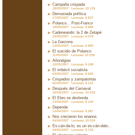
Campaña crispada
18/05/2007 Lecturas: 10.129
Demasiada política
17/05/2007 Lecturas: 8.837
Polanco... Post-Franco
16/05/2007 Lecturas: 9.988
Cadeneando: la 2 de Zetapé
13/05/2007 Lecturas: 9.078
La Garzona
13/05/2007 Lecturas: 8.985
El suicidio de Polanco
11/05/2007 Lecturas: 10.556
Añoralgias
10/05/2007 Lecturas: 9.188
El imbécil socialista
03/05/2007 Lecturas: 8.940
Crispados y zampatortas
02/05/2007 Lecturas: 9.215
Después del Carnaval
16/04/2007 Lecturas: 10.018
El Ebro se desborda
13/04/2007 Lecturas: 9.145
Depende
13/04/2007 Lecturas: 9.387
Nos crecieron los enanos
04/04/2007 Lecturas: 10.019
Es-cán-da-lo, es un es-cán-dalo...
04/04/2007 Lecturas: 9.743