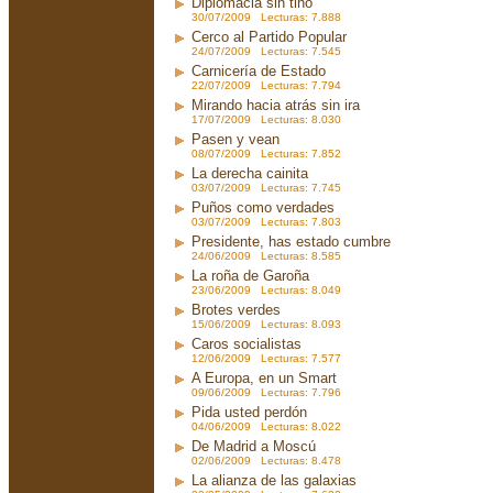
Diplomacia sin tino
30/07/2009 Lecturas: 7.888
Cerco al Partido Popular
24/07/2009 Lecturas: 7.545
Carnicería de Estado
22/07/2009 Lecturas: 7.794
Mirando hacia atrás sin ira
17/07/2009 Lecturas: 8.030
Pasen y vean
08/07/2009 Lecturas: 7.852
La derecha cainita
03/07/2009 Lecturas: 7.745
Puños como verdades
03/07/2009 Lecturas: 7.803
Presidente, has estado cumbre
24/06/2009 Lecturas: 8.585
La roña de Garoña
23/06/2009 Lecturas: 8.049
Brotes verdes
15/06/2009 Lecturas: 8.093
Caros socialistas
12/06/2009 Lecturas: 7.577
A Europa, en un Smart
09/06/2009 Lecturas: 7.796
Pida usted perdón
04/06/2009 Lecturas: 8.022
De Madrid a Moscú
02/06/2009 Lecturas: 8.478
La alianza de las galaxias