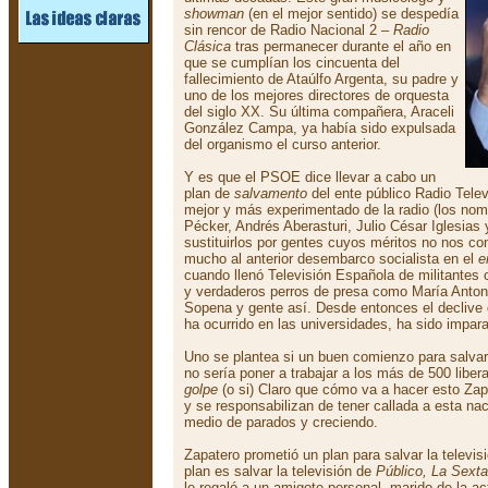
showman
(en el mejor sentido) se despedía
sin rencor de Radio Nacional 2 –
Radio
Clásica
tras permanecer durante el año en
que se cumplían los cincuenta del
fallecimiento de Ataúlfo Argenta, su padre y
uno de los mejores directores de orquesta
del siglo XX. Su última compañera, Araceli
González Campa, ya había sido expulsada
del organismo el curso anterior.
Y es que el PSOE dice llevar a cabo un
plan de
salvamento
del ente público Radio Telev
mejor y más experimentado de la radio (los nom
Pécker, Andrés Aberasturi, Julio César Iglesias 
sustituirlos por gentes cuyos méritos no nos co
mucho al anterior desembarco socialista en el
e
cuando llenó Televisión Española de militantes 
y verdaderos perros de presa como María Antoni
Sopena y gente así. Desde entonces el declive d
ha ocurrido en las universidades, ha sido impara
Uno se plantea si un buen comienzo para salvar
no sería poner a trabajar a los más de 500 libe
golpe
(o si) Claro que cómo va a hacer esto Zap
y se responsabilizan de tener callada a esta nac
medio de parados y creciendo.
Zapatero prometió un plan para salvar la televisi
plan es salvar la televisión de
Público, La Sexta
le regaló a un amigote personal, marido de la a