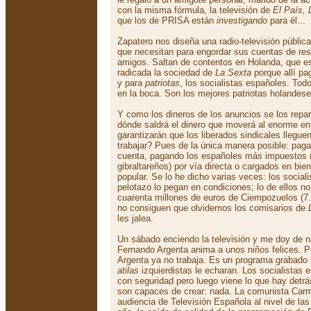
con la misma fórmula, la televisión de
El País, 
que los de PRISA están
investigando
para él...
Zapatero nos diseña una radio-televisión públic
que necesitan para engordar sus cuentas de resu
amigos. Saltan de contentos en Holanda, que es
radicada la sociedad de
La Sexta
porque allí p
y para
patriotas
, los socialistas españoles. Todo
en la boca. Son los mejores patriotas holandes
Y como los dineros de los anuncios se los repar
dónde saldrá el dinero que moverá al enorme e
garantizarán que los liberados sindicales lleguen
trabajar? Pues de la única manera posible: paga
cuenta, pagando los españoles más impuestos (
gibraltareños) por vía directa o cargados en bi
popular. Se lo he dicho varias veces: los socia
pelotazo lo pegan en condiciones; lo de ellos no 
cuarenta millones de euros de Ciempozuelos (7
no consiguen que olvidemos los comisarios de
les jalea.
Un sábado enciendo la televisión y me doy de 
Fernando Argenta anima a unos niños felices. P
Argenta ya no trabaja. Es un programa grabado 
atilas
izquierdistas le echaran. Los socialistas
con seguridad pero luego viene lo que hay detr
son capaces de crear: nada. La comunista Carmen
audiencia de Televisión Española al nivel de la