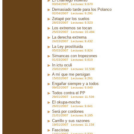
El charnego violento
03/04/2007 Lecturas: 9.670
Demasiado tarde para los Polanco
02/04/2007 Lecturas: 9.291
Zetapé por los suelos
28/03/2007 Lecturas: 9.523
Los extremos se tocan
25/03/2007 Lecturas: 10.494
La derecha extrema
24/03/2007 Lecturas: 9.432
La Ley prostituida
05/03/2007 Lecturas: 9.924
Simancas con tropezones
01/03/2007 Lecturas: 9.610
In ictu oculi
23/02/2007 Lecturas: 10.538
A mí que me persigan
15/02/2007 Lecturas: 9.261
Engañar siempre y a todos
09/02/2007 Lecturas: 9.040
Todos contra el PP
29/01/2007 Lecturas: 11.536
El okupa-mocho
26/01/2007 Lecturas: 9.641
Será por cordones
21/01/2007 Lecturas: 9.165
Carrillo y sus razones
19/01/2007 Lecturas: 11.158
Fascistas
14/01/2007 Lecturas: 9.533