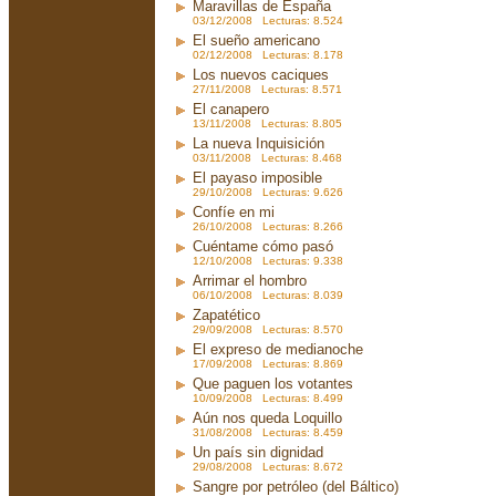
Maravillas de España
03/12/2008 Lecturas: 8.524
El sueño americano
02/12/2008 Lecturas: 8.178
Los nuevos caciques
27/11/2008 Lecturas: 8.571
El canapero
13/11/2008 Lecturas: 8.805
La nueva Inquisición
03/11/2008 Lecturas: 8.468
El payaso imposible
29/10/2008 Lecturas: 9.626
Confíe en mi
26/10/2008 Lecturas: 8.266
Cuéntame cómo pasó
12/10/2008 Lecturas: 9.338
Arrimar el hombro
06/10/2008 Lecturas: 8.039
Zapatético
29/09/2008 Lecturas: 8.570
El expreso de medianoche
17/09/2008 Lecturas: 8.869
Que paguen los votantes
10/09/2008 Lecturas: 8.499
Aún nos queda Loquillo
31/08/2008 Lecturas: 8.459
Un país sin dignidad
29/08/2008 Lecturas: 8.672
Sangre por petróleo (del Báltico)