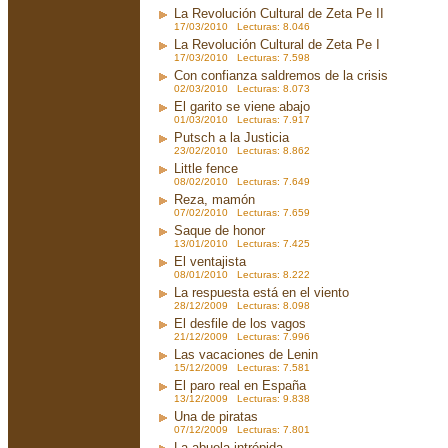
La Revolución Cultural de Zeta Pe II
17/03/2010 Lecturas: 8.046
La Revolución Cultural de Zeta Pe I
17/03/2010 Lecturas: 7.598
Con confianza saldremos de la crisis
02/03/2010 Lecturas: 8.073
El garito se viene abajo
01/03/2010 Lecturas: 7.917
Putsch a la Justicia
23/02/2010 Lecturas: 8.862
Little fence
08/02/2010 Lecturas: 7.649
Reza, mamón
07/02/2010 Lecturas: 7.659
Saque de honor
13/01/2010 Lecturas: 7.425
El ventajista
08/01/2010 Lecturas: 8.222
La respuesta está en el viento
28/12/2009 Lecturas: 8.098
El desfile de los vagos
21/12/2009 Lecturas: 7.996
Las vacaciones de Lenin
15/12/2009 Lecturas: 7.581
El paro real en España
13/12/2009 Lecturas: 9.838
Una de piratas
07/12/2009 Lecturas: 7.801
La abuela intrépida