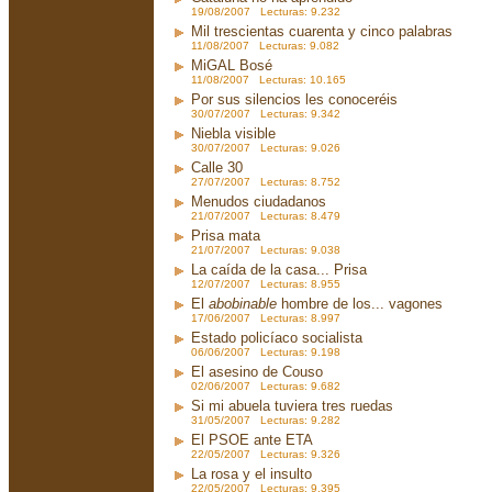
19/08/2007 Lecturas: 9.232
Mil trescientas cuarenta y cinco palabras
11/08/2007 Lecturas: 9.082
MiGAL Bosé
11/08/2007 Lecturas: 10.165
Por sus silencios les conoceréis
30/07/2007 Lecturas: 9.342
Niebla visible
30/07/2007 Lecturas: 9.026
Calle 30
27/07/2007 Lecturas: 8.752
Menudos ciudadanos
21/07/2007 Lecturas: 8.479
Prisa mata
21/07/2007 Lecturas: 9.038
La caída de la casa... Prisa
12/07/2007 Lecturas: 8.955
El
abobinable
hombre de los... vagones
17/06/2007 Lecturas: 8.997
Estado policíaco socialista
06/06/2007 Lecturas: 9.198
El asesino de Couso
02/06/2007 Lecturas: 9.682
Si mi abuela tuviera tres ruedas
31/05/2007 Lecturas: 9.282
El PSOE ante ETA
22/05/2007 Lecturas: 9.326
La rosa y el insulto
22/05/2007 Lecturas: 9.395