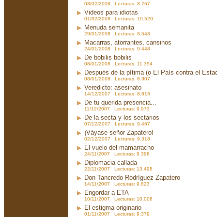
03/02/2008 Lecturas: 8.767
Videos para idiotas
01/02/2008 Lecturas: 10.520
Menuda semanita
29/01/2008 Lecturas: 8.543
Macarras, atorrantes, cansinos
24/01/2008 Lecturas: 9.448
De bobilis bobilis
08/01/2008 Lecturas: 11.354
Después de la pítima (o El País contra el Est
08/01/2008 Lecturas: 8.907
Veredicto: asesinato
14/12/2007 Lecturas: 8.815
De tu querida presencia...
11/12/2007 Lecturas: 9.973
De la secta y los sectarios
07/12/2007 Lecturas: 9.467
¡Váyase señor Zapatero!
02/12/2007 Lecturas: 9.318
El vuelo del mamarracho
24/11/2007 Lecturas: 9.396
Diplomacia callada
22/11/2007 Lecturas: 13.498
Don Tancredo Rodríguez Zapatero
14/11/2007 Lecturas: 9.823
Engordar a ETA
10/11/2007 Lecturas: 10.006
El estigma originario
01/11/2007 Lecturas: 9.379