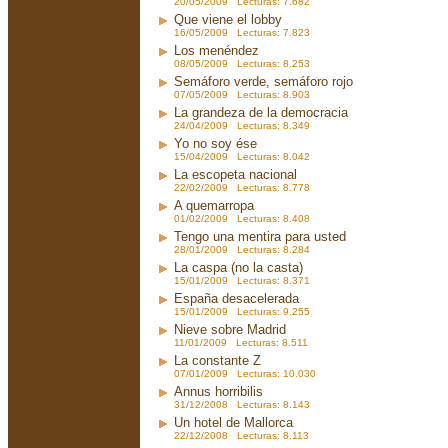
20/05/2009 Lecturas: 7.682
Que viene el lobby
16/05/2009 Lecturas: 7.823
Los menéndez
08/05/2009 Lecturas: 8.253
Semáforo verde, semáforo rojo
07/05/2009 Lecturas: 8.903
La grandeza de la democracia
24/04/2009 Lecturas: 8.349
Yo no soy ése
15/04/2009 Lecturas: 8.042
La escopeta nacional
22/02/2009 Lecturas: 8.778
A quemarropa
01/02/2009 Lecturas: 8.408
Tengo una mentira para usted
28/01/2009 Lecturas: 8.284
La caspa (no la casta)
15/01/2009 Lecturas: 8.371
España desacelerada
15/01/2009 Lecturas: 9.255
Nieve sobre Madrid
11/01/2009 Lecturas: 8.511
La constante Z
07/01/2009 Lecturas: 10.030
Annus horribilis
31/12/2008 Lecturas: 8.143
Un hotel de Mallorca
22/12/2008 Lecturas: 8.113