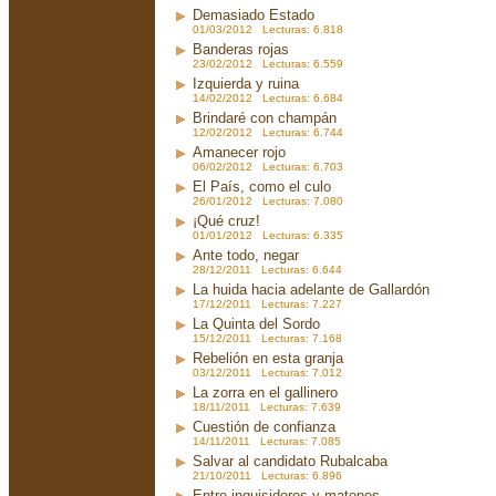
Demasiado Estado
01/03/2012 Lecturas: 6.818
Banderas rojas
23/02/2012 Lecturas: 6.559
Izquierda y ruina
14/02/2012 Lecturas: 6.684
Brindaré con champán
12/02/2012 Lecturas: 6.744
Amanecer rojo
06/02/2012 Lecturas: 6.703
El País, como el culo
26/01/2012 Lecturas: 7.080
¡Qué cruz!
01/01/2012 Lecturas: 6.335
Ante todo, negar
28/12/2011 Lecturas: 6.644
La huida hacia adelante de Gallardón
17/12/2011 Lecturas: 7.227
La Quinta del Sordo
15/12/2011 Lecturas: 7.168
Rebelión en esta granja
03/12/2011 Lecturas: 7.012
La zorra en el gallinero
18/11/2011 Lecturas: 7.639
Cuestión de confianza
14/11/2011 Lecturas: 7.085
Salvar al candidato Rubalcaba
21/10/2011 Lecturas: 6.896
Entre inquisidores y matones