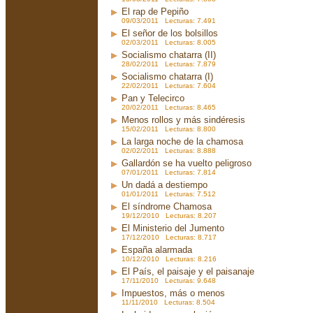
El rap de Pepiño
09/03/2011 Lecturas: 7.491
El señor de los bolsillos
02/03/2011 Lecturas: 8.005
Socialismo chatarra (II)
28/02/2011 Lecturas: 7.879
Socialismo chatarra (I)
22/02/2011 Lecturas: 7.604
Pan y Telecirco
20/02/2011 Lecturas: 8.465
Menos rollos y más sindéresis
15/02/2011 Lecturas: 8.800
La larga noche de la chamosa
02/02/2011 Lecturas: 8.888
Gallardón se ha vuelto peligroso
07/01/2011 Lecturas: 7.814
Un dadá a destiempo
01/01/2011 Lecturas: 7.512
El síndrome Chamosa
19/12/2010 Lecturas: 8.207
El Ministerio del Jumento
17/12/2010 Lecturas: 8.717
España alarmada
10/12/2010 Lecturas: 8.216
El País, el paisaje y el paisanaje
17/11/2010 Lecturas: 9.648
Impuestos, más o menos
11/11/2010 Lecturas: 8.504