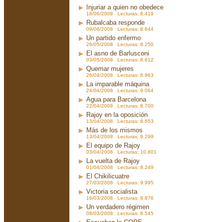
Injuriar a quien no obedece
18/06/2008 Lecturas: 8.419
Rubalcaba responde
09/06/2008 Lecturas: 8.644
Un partido enfermo
26/05/2008 Lecturas: 8.250
El asno de Barlusconi
03/05/2008 Lecturas: 8.612
Quemar mujeres
26/04/2008 Lecturas: 8.963
La imparable máquina
24/04/2008 Lecturas: 9.064
Agua para Barcelona
22/04/2008 Lecturas: 8.700
Rajoy en la oposición
13/04/2008 Lecturas: 8.653
Más de los mismos
13/04/2008 Lecturas: 9.299
El equipo de Rajoy
03/04/2008 Lecturas: 10.801
La vuelta de Rajoy
01/04/2008 Lecturas: 8.249
El Chikilicuatre
27/03/2008 Lecturas: 9.995
Victoria socialista
16/03/2008 Lecturas: 8.876
Un verdadero régimen
08/03/2008 Lecturas: 8.545