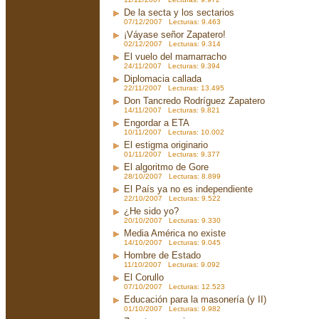
De la secta y los sectarios
07/12/2007 Lecturas: 9.463
¡Váyase señor Zapatero!
02/12/2007 Lecturas: 9.314
El vuelo del mamarracho
24/11/2007 Lecturas: 9.394
Diplomacia callada
22/11/2007 Lecturas: 13.495
Don Tancredo Rodríguez Zapatero
14/11/2007 Lecturas: 9.821
Engordar a ETA
10/11/2007 Lecturas: 10.002
El estigma originario
01/11/2007 Lecturas: 9.377
El algoritmo de Gore
28/10/2007 Lecturas: 8.899
El País ya no es independiente
22/10/2007 Lecturas: 9.522
¿He sido yo?
20/10/2007 Lecturas: 9.330
Media América no existe
14/10/2007 Lecturas: 9.045
Hombre de Estado
11/10/2007 Lecturas: 9.092
El Corullo
07/10/2007 Lecturas: 12.523
Educación para la masonería (y II)
01/10/2007 Lecturas: 9.982