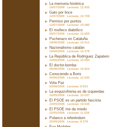
La memoria histérica
16/07/2006 Lecturas: 12.455
Gato por lince
12/07/2006 Lecturas: 10.708
Permiso por puntos
12/07/2006 Lecturas: 10.080
El muñeco diabólico
06/07/2006 Lecturas: 14.005
Pucherazo en Cataluña
19/06/2006 Lecturas: 10.012
Nazionalismo catalán
16/06/2006 Lecturas: 10.378
La República de Rodríguez Zapatero
14/06/2006 Lecturas: 10.094
El doctor-bomba
09/06/2006 Lecturas: 10.824
Conociendo a Boris
04/06/2006 Lecturas: 12.030
Vota Paz
03/06/2006 Lecturas: 9.913
La esquizofrenia es de izquierdas
24/05/2006 Lecturas: 10.037
El PSOE es un partido fascista
23/05/2006 Lecturas: 19.046
El PSOE me da miedo
22/05/2006 Lecturas: 11.028
Polanco a referéndum
20/05/2006 Lecturas: 9.279
Evo Modales