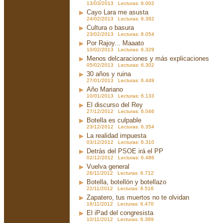
13/03/2013 Lecturas: 6.002
Cayo Lara me asusta
24/02/2013 Lecturas: 6.382
Cultura o basura
23/02/2013 Lecturas: 6.054
Por Rajoy... Maaato
10/02/2013 Lecturas: 6.329
Menos delcaraciones y más explicaciones
05/02/2013 Lecturas: 6.302
30 años y ruina
27/01/2013 Lecturas: 6.449
Año Mariano
10/01/2013 Lecturas: 6.133
El discurso del Rey
27/12/2012 Lecturas: 6.046
Botella es culpable
23/12/2012 Lecturas: 6.354
La realidad impuesta
03/12/2012 Lecturas: 6.310
Detrás del PSOE irá el PP
02/12/2012 Lecturas: 6.486
Vuelva general
26/11/2012 Lecturas: 6.712
Botella, botellón y botellazo
22/11/2012 Lecturas: 6.516
Zapatero, tus muertos no te olvidan
16/11/2012 Lecturas: 6.470
El iPad del congresista
10/11/2012 Lecturas: 6.389