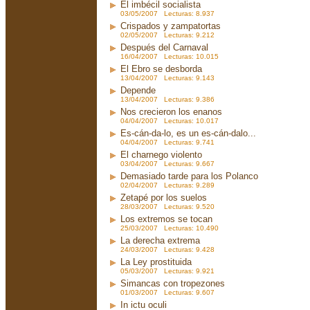
El imbécil socialista
03/05/2007 Lecturas: 8.937
Crispados y zampatortas
02/05/2007 Lecturas: 9.212
Después del Carnaval
16/04/2007 Lecturas: 10.015
El Ebro se desborda
13/04/2007 Lecturas: 9.143
Depende
13/04/2007 Lecturas: 9.386
Nos crecieron los enanos
04/04/2007 Lecturas: 10.017
Es-cán-da-lo, es un es-cán-dalo...
04/04/2007 Lecturas: 9.741
El charnego violento
03/04/2007 Lecturas: 9.667
Demasiado tarde para los Polanco
02/04/2007 Lecturas: 9.289
Zetapé por los suelos
28/03/2007 Lecturas: 9.520
Los extremos se tocan
25/03/2007 Lecturas: 10.490
La derecha extrema
24/03/2007 Lecturas: 9.428
La Ley prostituida
05/03/2007 Lecturas: 9.921
Simancas con tropezones
01/03/2007 Lecturas: 9.607
In ictu oculi