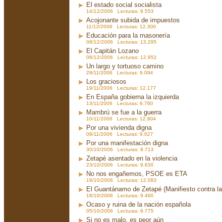
El estado social socialista
14/12/2006 Lecturas: 9.553
Acojonante subida de impuestos
11/12/2006 Lecturas: 12.300
Educación para la masonería
08/12/2006 Lecturas: 13.295
El Capitán Lozano
08/12/2006 Lecturas: 12.952
Un largo y tortuoso camino
29/11/2006 Lecturas: 9.094
Los graciosos
19/11/2006 Lecturas: 12.177
En España gobierna la izquierda
13/11/2006 Lecturas: 9.760
Mambrú se fue a la guerra
10/11/2006 Lecturas: 12.804
Por una vivienda digna
08/11/2006 Lecturas: 9.627
Por una manifestación digna
30/10/2006 Lecturas: 9.713
Zetapé asentado en la violencia
23/10/2006 Lecturas: 9.630
No nos engañemos, PSOE es ETA
19/10/2006 Lecturas: 12.083
El Guantánamo de Zetapé (Manifiesto contra la 
18/10/2006 Lecturas: 9.460
Ocaso y ruina de la nación española
05/10/2006 Lecturas: 9.775
Si no es malo, es peor aún