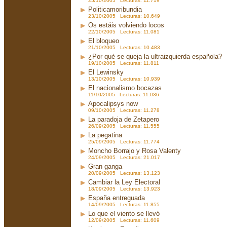
25/10/2005 Lecturas: 11.719
Politicamoribundia
23/10/2005 Lecturas: 10.649
Os estáis volviendo locos
22/10/2005 Lecturas: 11.081
El bloqueo
21/10/2005 Lecturas: 10.483
¿Por qué se queja la ultraizquierda española?
19/10/2005 Lecturas: 11.811
El Lewinsky
13/10/2005 Lecturas: 10.939
El nacionalismo bocazas
11/10/2005 Lecturas: 11.036
Apocalipsys now
09/10/2005 Lecturas: 11.278
La paradoja de Zetapero
26/09/2005 Lecturas: 11.555
La pegatina
25/09/2005 Lecturas: 11.774
Moncho Borrajo y Rosa Valenty
24/09/2005 Lecturas: 21.017
Gran ganga
20/09/2005 Lecturas: 13.123
Cambiar la Ley Electoral
18/09/2005 Lecturas: 13.923
España entreguada
14/09/2005 Lecturas: 11.855
Lo que el viento se llevó
12/09/2005 Lecturas: 11.609