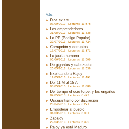
Más...
Dios existe
08/09/2013 Lecturas: 11.575
Los emprendedores
31/08/2013 Lecturas: 11.436
La PP (Pocilga Popular)
29/07/2013 Lecturas: 11.724
Corrupción y corruptos
17/07/2013 Lecturas: 11.371
La jauría humana
05/06/2013 Lecturas: 11.509
De gigantes y cabezudos
25/05/2013 Lecturas: 11.539
Explicando a Rajoy
12/05/2013 Lecturas: 11.491
Del 11-M al 15-A
03/05/2013 Lecturas: 11.886
Del tiempo el ocio torpe, y los engaños
02/05/2013 Lecturas: 6.477
Oscurantismo por discreción
20/04/2013 Lecturas: 6.271
Empoderar al pueblo
31/03/2013 Lecturas: 6.301
Zapajoy
22/03/2013 Lecturas: 6.329
Rajoy ya está Maduro