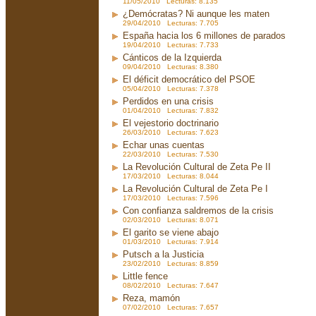
11/05/2010 Lecturas: 8.135
¿Demócratas? Ni aunque les maten
29/04/2010 Lecturas: 7.705
España hacia los 6 millones de parados
19/04/2010 Lecturas: 7.733
Cánticos de la Izquierda
09/04/2010 Lecturas: 8.380
El déficit democrático del PSOE
05/04/2010 Lecturas: 7.378
Perdidos en una crisis
01/04/2010 Lecturas: 7.832
El vejestorio doctrinario
26/03/2010 Lecturas: 7.623
Echar unas cuentas
22/03/2010 Lecturas: 7.530
La Revolución Cultural de Zeta Pe II
17/03/2010 Lecturas: 8.044
La Revolución Cultural de Zeta Pe I
17/03/2010 Lecturas: 7.596
Con confianza saldremos de la crisis
02/03/2010 Lecturas: 8.071
El garito se viene abajo
01/03/2010 Lecturas: 7.914
Putsch a la Justicia
23/02/2010 Lecturas: 8.859
Little fence
08/02/2010 Lecturas: 7.647
Reza, mamón
07/02/2010 Lecturas: 7.657