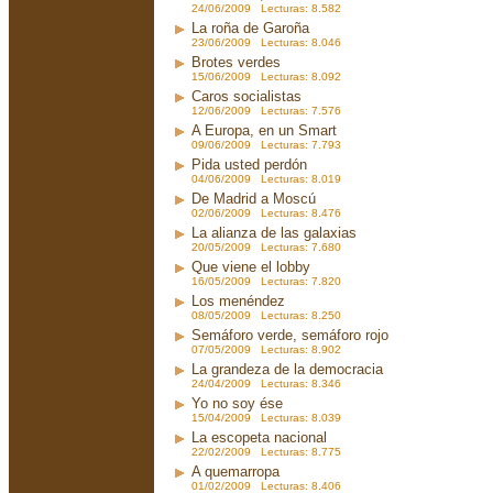
24/06/2009 Lecturas: 8.582
La roña de Garoña
23/06/2009 Lecturas: 8.046
Brotes verdes
15/06/2009 Lecturas: 8.092
Caros socialistas
12/06/2009 Lecturas: 7.576
A Europa, en un Smart
09/06/2009 Lecturas: 7.793
Pida usted perdón
04/06/2009 Lecturas: 8.019
De Madrid a Moscú
02/06/2009 Lecturas: 8.476
La alianza de las galaxias
20/05/2009 Lecturas: 7.680
Que viene el lobby
16/05/2009 Lecturas: 7.820
Los menéndez
08/05/2009 Lecturas: 8.250
Semáforo verde, semáforo rojo
07/05/2009 Lecturas: 8.902
La grandeza de la democracia
24/04/2009 Lecturas: 8.346
Yo no soy ése
15/04/2009 Lecturas: 8.039
La escopeta nacional
22/02/2009 Lecturas: 8.775
A quemarropa
01/02/2009 Lecturas: 8.406