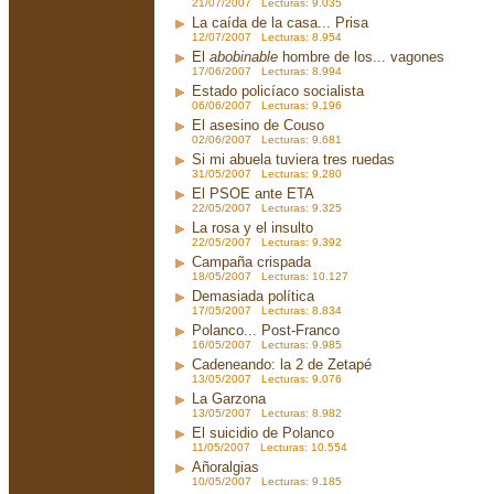
21/07/2007 Lecturas: 9.035
La caída de la casa... Prisa
12/07/2007 Lecturas: 8.954
El
abobinable
hombre de los... vagones
17/06/2007 Lecturas: 8.994
Estado policíaco socialista
06/06/2007 Lecturas: 9.196
El asesino de Couso
02/06/2007 Lecturas: 9.681
Si mi abuela tuviera tres ruedas
31/05/2007 Lecturas: 9.280
El PSOE ante ETA
22/05/2007 Lecturas: 9.325
La rosa y el insulto
22/05/2007 Lecturas: 9.392
Campaña crispada
18/05/2007 Lecturas: 10.127
Demasiada política
17/05/2007 Lecturas: 8.834
Polanco... Post-Franco
16/05/2007 Lecturas: 9.985
Cadeneando: la 2 de Zetapé
13/05/2007 Lecturas: 9.076
La Garzona
13/05/2007 Lecturas: 8.982
El suicidio de Polanco
11/05/2007 Lecturas: 10.554
Añoralgias
10/05/2007 Lecturas: 9.185