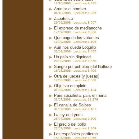
12/10/2008 Lecturas: 9.335
Arrimar el hombro
06/10/2008 Lecturas: 8.035
Zapatético
29/09/2008 Lecturas: 8.567
El expreso de medianoche
17/09/2008 Lecturas: 8.868
Que paguen los votantes
10/09/2008 Lecturas: 8.496
Aún nos queda Loquillo
31/08/2008 Lecturas: 8.457
Un país sin dignidad
29/08/2008 Lecturas: 8.670
Sangre por petróleo (del Báltico)
18/08/2008 Lecturas: 8.400
Otra de jueces (y juezas)
14/08/2008 Lecturas: 8.568
Objetivo cumplido
01/08/2008 Lecturas: 8.424
País socialista, país en ruina
31/07/2008 Lecturas: 12.279
El canalla de Solbes
31/07/2008 Lecturas: 8.481
La ley de Lynch
26/07/2008 Lecturas: 9.600
El precio del pollo
22/07/2008 Lecturas: 9.369
Los españoles perdieron
15/07/2008 Lecturas: 8.059