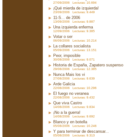
27/09/2006 Lecturas: 10.694
¡Qué mierda de izquierda!
23/09/2006 Lecturas: 9.449
11-S... de 2006
13/09/2006 Lecturas: 9.887
Una izquierda enferma
12/09/2006 Lecturas: 9.385
Votar o ser
06/09/2006 Lecturas: 10.214
La collares socialista
05/09/2006 Lecturas: 13.151
Peor, imposible
30/08/2006 Lecturas: 9.071
Historia de España, Zapatero suspenso
29/08/2006 Lecturas: 12.385
Nunca Mais los vi
27/08/2006 Lecturas: 9.639
Arde Galicia
22/08/2006 Lecturas: 10.296
El fuego no veranea
22/08/2006 Lecturas: 9.432
Que viva Castro
14/08/2006 Lecturas: 9.834
¡No a la guerra!
14/08/2006 Lecturas: 9.692
Blanco y en botella
05/08/2006 Lecturas: 10.246
Y para terminar de descansar...
05/08/2006 Lecturas: 9.313