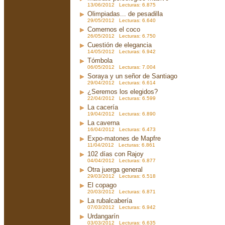
13/06/2012 Lecturas: 6.875
Olimpiadas... de pesadilla
29/05/2012 Lecturas: 6.640
Comernos el coco
26/05/2012 Lecturas: 6.750
Cuestión de elegancia
14/05/2012 Lecturas: 6.942
Tómbola
06/05/2012 Lecturas: 7.004
Soraya y un señor de Santiago
29/04/2012 Lecturas: 6.614
¿Seremos los elegidos?
22/04/2012 Lecturas: 6.599
La cacería
19/04/2012 Lecturas: 6.890
La caverna
16/04/2012 Lecturas: 6.473
Expo-matones de Mapfre
11/04/2012 Lecturas: 6.861
102 días con Rajoy
04/04/2012 Lecturas: 6.877
Otra juerga general
29/03/2012 Lecturas: 6.518
El copago
20/03/2012 Lecturas: 6.871
La rubalcabería
07/03/2012 Lecturas: 6.942
Urdangarín
03/03/2012 Lecturas: 6.635