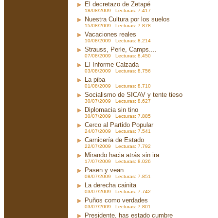
El decretazo de Zetapé
18/08/2009 Lecturas: 7.417
Nuestra Cultura por los suelos
15/08/2009 Lecturas: 7.878
Vacaciones reales
10/08/2009 Lecturas: 8.214
Strauss, Perle, Camps....
07/08/2009 Lecturas: 8.450
El Informe Calzada
03/08/2009 Lecturas: 8.756
La piba
01/08/2009 Lecturas: 8.710
Socialismo de SICAV y tente tieso
30/07/2009 Lecturas: 8.627
Diplomacia sin tino
30/07/2009 Lecturas: 7.885
Cerco al Partido Popular
24/07/2009 Lecturas: 7.541
Carnicería de Estado
22/07/2009 Lecturas: 7.792
Mirando hacia atrás sin ira
17/07/2009 Lecturas: 8.026
Pasen y vean
08/07/2009 Lecturas: 7.851
La derecha cainita
03/07/2009 Lecturas: 7.742
Puños como verdades
03/07/2009 Lecturas: 7.801
Presidente, has estado cumbre