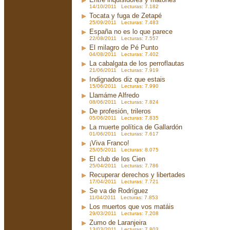
14/10/2011 Lecturas: 7.182
Tocata y fuga de Zetapé
25/09/2011 Lecturas: 7.483
España no es lo que parece
22/08/2011 Lecturas: 7.557
El milagro de Pé Punto
04/08/2011 Lecturas: 7.402
La cabalgata de los perroflautas
21/06/2011 Lecturas: 7.919
Indignados diz que estais
15/06/2011 Lecturas: 7.990
Llamáme Alfredo
08/06/2011 Lecturas: 7.824
De profesión, trileros
05/06/2011 Lecturas: 7.835
La muerte política de Gallardón
01/06/2011 Lecturas: 7.617
¡Viva Franco!
25/05/2011 Lecturas: 8.075
El club de los Cien
25/04/2011 Lecturas: 7.786
Recuperar derechos y libertades
17/04/2011 Lecturas: 7.721
Se va de Rodríguez
11/04/2011 Lecturas: 7.853
Los muertos que vos matáis
29/03/2011 Lecturas: 7.208
Zumo de Laranjeira
13/03/2011 Lecturas: 7.803