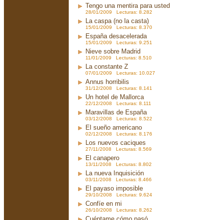
Tengo una mentira para usted
28/01/2009 Lecturas: 8.282
La caspa (no la casta)
15/01/2009 Lecturas: 8.370
España desacelerada
15/01/2009 Lecturas: 9.251
Nieve sobre Madrid
11/01/2009 Lecturas: 8.510
La constante Z
07/01/2009 Lecturas: 10.027
Annus horribilis
31/12/2008 Lecturas: 8.141
Un hotel de Mallorca
22/12/2008 Lecturas: 8.111
Maravillas de España
03/12/2008 Lecturas: 8.522
El sueño americano
02/12/2008 Lecturas: 8.176
Los nuevos caciques
27/11/2008 Lecturas: 8.569
El canapero
13/11/2008 Lecturas: 8.802
La nueva Inquisición
03/11/2008 Lecturas: 8.466
El payaso imposible
29/10/2008 Lecturas: 9.624
Confíe en mi
26/10/2008 Lecturas: 8.262
Cuéntame cómo pasó