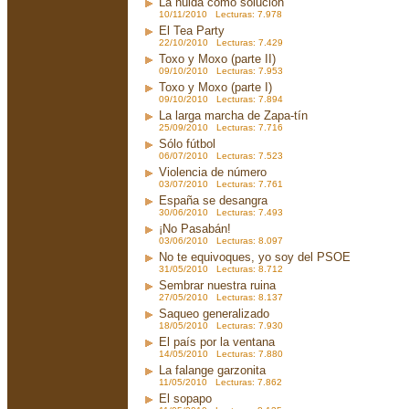
La huida como solución
10/11/2010 Lecturas: 7.978
El Tea Party
22/10/2010 Lecturas: 7.429
Toxo y Moxo (parte II)
09/10/2010 Lecturas: 7.953
Toxo y Moxo (parte I)
09/10/2010 Lecturas: 7.894
La larga marcha de Zapa-tín
25/09/2010 Lecturas: 7.716
Sólo fútbol
06/07/2010 Lecturas: 7.523
Violencia de número
03/07/2010 Lecturas: 7.761
España se desangra
30/06/2010 Lecturas: 7.493
¡No Pasabán!
03/06/2010 Lecturas: 8.097
No te equivoques, yo soy del PSOE
31/05/2010 Lecturas: 8.712
Sembrar nuestra ruina
27/05/2010 Lecturas: 8.137
Saqueo generalizado
18/05/2010 Lecturas: 7.930
El país por la ventana
14/05/2010 Lecturas: 7.880
La falange garzonita
11/05/2010 Lecturas: 7.862
El sopapo