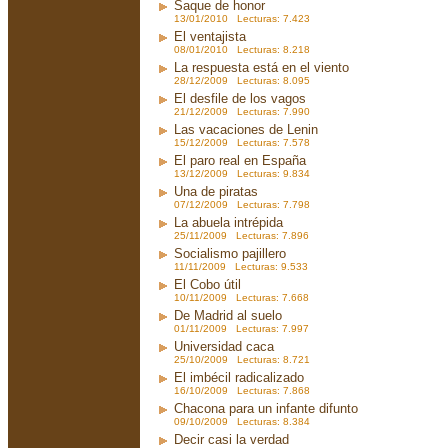
Saque de honor
13/01/2010 Lecturas: 7.423
El ventajista
08/01/2010 Lecturas: 8.218
La respuesta está en el viento
28/12/2009 Lecturas: 8.095
El desfile de los vagos
21/12/2009 Lecturas: 7.990
Las vacaciones de Lenin
15/12/2009 Lecturas: 7.578
El paro real en España
13/12/2009 Lecturas: 9.834
Una de piratas
07/12/2009 Lecturas: 7.798
La abuela intrépida
25/11/2009 Lecturas: 7.896
Socialismo pajillero
11/11/2009 Lecturas: 9.533
El Cobo útil
10/11/2009 Lecturas: 7.668
De Madrid al suelo
01/11/2009 Lecturas: 7.997
Universidad caca
25/10/2009 Lecturas: 8.721
El imbécil radicalizado
16/10/2009 Lecturas: 7.868
Chacona para un infante difunto
09/10/2009 Lecturas: 8.384
Decir casi la verdad