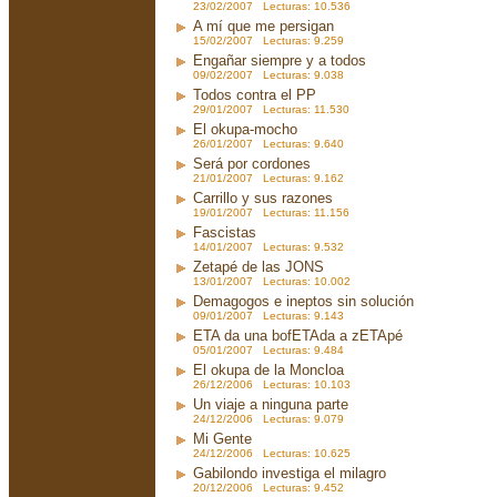
23/02/2007 Lecturas: 10.536
A mí que me persigan
15/02/2007 Lecturas: 9.259
Engañar siempre y a todos
09/02/2007 Lecturas: 9.038
Todos contra el PP
29/01/2007 Lecturas: 11.530
El okupa-mocho
26/01/2007 Lecturas: 9.640
Será por cordones
21/01/2007 Lecturas: 9.162
Carrillo y sus razones
19/01/2007 Lecturas: 11.156
Fascistas
14/01/2007 Lecturas: 9.532
Zetapé de las JONS
13/01/2007 Lecturas: 10.002
Demagogos e ineptos sin solución
09/01/2007 Lecturas: 9.143
ETA da una bofETAda a zETApé
05/01/2007 Lecturas: 9.484
El okupa de la Moncloa
26/12/2006 Lecturas: 10.103
Un viaje a ninguna parte
24/12/2006 Lecturas: 9.079
Mi Gente
24/12/2006 Lecturas: 10.625
Gabilondo investiga el milagro
20/12/2006 Lecturas: 9.452