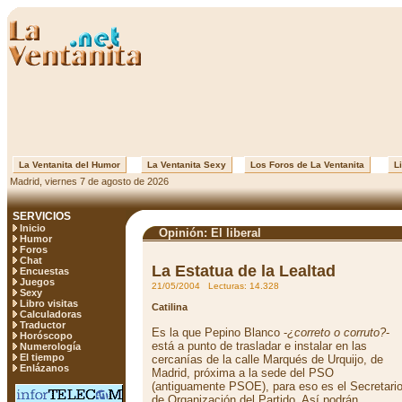
La Ventanita del Humor
La Ventanita Sexy
Los Foros de La Ventanita
Li
Madrid, viernes 7 de agosto de 2026
SERVICIOS
Inicio
Opinión: El liberal
Humor
Foros
Chat
La Estatua de la Lealtad
Encuestas
Juegos
21/05/2004 Lecturas: 14.328
Sexy
Libro visitas
Catilina
Calculadoras
Traductor
Es la que Pepino Blanco -
¿correto o corruto?
-
Horóscopo
está a punto de trasladar e instalar en las
Numerología
El tiempo
cercanías de la calle Marqués de Urquijo, de
Enlázanos
Madrid, próxima a la sede del PSO
(antiguamente PSOE), para eso es el Secretari
de Organización del Partido. Así podrán