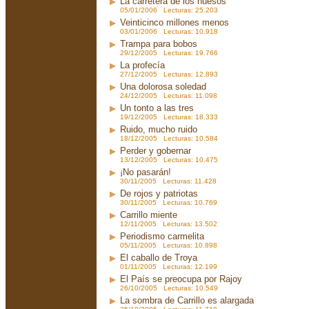
La carretera de los huesos
05/01/2006 Lecturas: 25.203
Veinticinco millones menos
03/01/2006 Lecturas: 10.918
Trampa para bobos
29/12/2005 Lecturas: 19.766
La profecía
27/12/2005 Lecturas: 12.893
Una dolorosa soledad
24/12/2005 Lecturas: 11.098
Un tonto a las tres
19/12/2005 Lecturas: 18.333
Ruido, mucho ruido
18/12/2005 Lecturas: 10.584
Perder y gobernar
13/12/2005 Lecturas: 10.475
¡No pasarán!
30/11/2005 Lecturas: 11.428
De rojos y patriotas
30/11/2005 Lecturas: 10.769
Carrillo miente
12/11/2005 Lecturas: 13.502
Periodismo carmelita
05/11/2005 Lecturas: 10.898
El caballo de Troya
01/11/2005 Lecturas: 12.199
El País se preocupa por Rajoy
26/10/2005 Lecturas: 10.549
La sombra de Carrillo es alargada