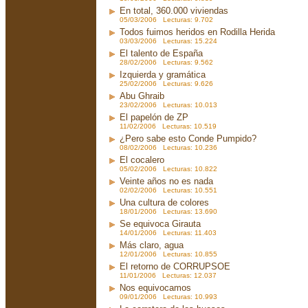
En total, 360.000 viviendas
05/03/2006 Lecturas: 9.702
Todos fuimos heridos en Rodilla Herida
03/03/2006 Lecturas: 15.224
El talento de España
28/02/2006 Lecturas: 9.562
Izquierda y gramática
25/02/2006 Lecturas: 9.626
Abu Ghraib
23/02/2006 Lecturas: 10.013
El papelón de ZP
11/02/2006 Lecturas: 10.519
¿Pero sabe esto Conde Pumpido?
08/02/2006 Lecturas: 10.236
El cocalero
05/02/2006 Lecturas: 10.822
Veinte años no es nada
02/02/2006 Lecturas: 10.551
Una cultura de colores
18/01/2006 Lecturas: 13.690
Se equivoca Girauta
14/01/2006 Lecturas: 11.403
Más claro, agua
12/01/2006 Lecturas: 10.855
El retorno de CORRUPSOE
11/01/2006 Lecturas: 12.037
Nos equivocamos
09/01/2006 Lecturas: 10.993