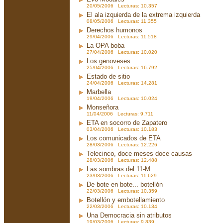
20/05/2006 Lecturas: 10.357
El ala izquierda de la extrema izquierda
08/05/2006 Lecturas: 11.355
Derechos humonos
29/04/2006 Lecturas: 11.518
La OPA boba
27/04/2006 Lecturas: 10.020
Los genoveses
25/04/2006 Lecturas: 16.792
Estado de sitio
24/04/2006 Lecturas: 14.281
Marbella
19/04/2006 Lecturas: 10.024
Monseñora
11/04/2006 Lecturas: 9.711
ETA en socorro de Zapatero
03/04/2006 Lecturas: 10.183
Los comunicados de ETA
28/03/2006 Lecturas: 12.226
Telecinco, doce meses doce causas
28/03/2006 Lecturas: 12.488
Las sombras del 11-M
23/03/2006 Lecturas: 11.629
De bote en bote... botellón
22/03/2006 Lecturas: 10.359
Botellón y embotellamiento
22/03/2006 Lecturas: 10.134
Una Democracia sin atributos
19/03/2006 Lecturas: 9.839