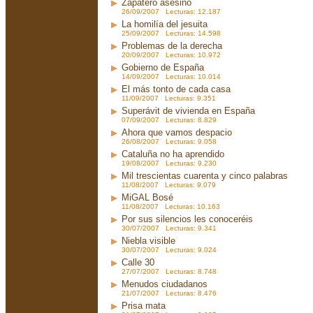
Zapatero asesino
26/09/2007 Lecturas: 12.187
La homilía del jesuita
25/09/2007 Lecturas: 14.598
Problemas de la derecha
20/09/2007 Lecturas: 10.972
Gobierno de España
14/09/2007 Lecturas: 10.014
El más tonto de cada casa
11/09/2007 Lecturas: 9.351
Superávit de vivienda en España
07/09/2007 Lecturas: 8.829
Ahora que vamos despacio
26/08/2007 Lecturas: 9.058
Cataluña no ha aprendido
19/08/2007 Lecturas: 9.230
Mil trescientas cuarenta y cinco palabras
11/08/2007 Lecturas: 9.079
MiGAL Bosé
11/08/2007 Lecturas: 10.163
Por sus silencios les conoceréis
30/07/2007 Lecturas: 9.341
Niebla visible
30/07/2007 Lecturas: 9.024
Calle 30
27/07/2007 Lecturas: 8.748
Menudos ciudadanos
21/07/2007 Lecturas: 8.476
Prisa mata