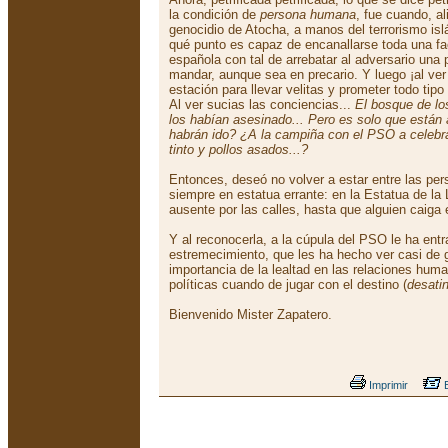
la condición de
persona humana
, fue cuando, a
genocidio de Atocha, a manos del terrorismo is
qué punto es capaz de encanallarse toda una fac
española con tal de arrebatar al adversario una
mandar, aunque sea en precario. Y luego ¡al ver
estación para llevar velitas y prometer todo tip
Al ver sucias las conciencias...
El bosque de lo
los habían asesinado... Pero es solo que están
habrán ido? ¿A la campiña con el PSO a celebrar
tinto y pollos asados...?
Entonces, deseó no volver a estar entre las per
siempre en estatua errante: en la Estatua de l
ausente por las calles, hasta que alguien caiga 
Y al reconocerla, a la cúpula del PSO le ha en
estremecimiento, que les ha hecho ver casi de 
importancia de la lealtad en las relaciones hu
políticas cuando de jugar con el destino (
desati
Bienvenido Mister Zapatero.
Imprimir
E