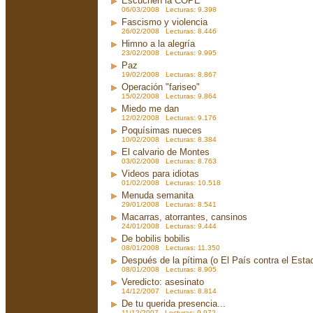
Escuchen la COPE
06/03/2008 Lecturas: 9.398
Fascismo y violencia
26/02/2008 Lecturas: 8.446
Himno a la alegría
23/02/2008 Lecturas: 9.995
Paz
19/02/2008 Lecturas: 8.867
Operación "fariseo"
15/02/2008 Lecturas: 9.864
Miedo me dan
12/02/2008 Lecturas: 9.176
Poquísimas nueces
10/02/2008 Lecturas: 8.384
El calvario de Montes
03/02/2008 Lecturas: 8.763
Videos para idiotas
01/02/2008 Lecturas: 10.518
Menuda semanita
29/01/2008 Lecturas: 8.541
Macarras, atorrantes, cansinos
24/01/2008 Lecturas: 9.444
De bobilis bobilis
08/01/2008 Lecturas: 11.350
Después de la pítima (o El País contra el Est
08/01/2008 Lecturas: 8.905
Veredicto: asesinato
14/12/2007 Lecturas: 8.814
De tu querida presencia...
11/12/2007 Lecturas: 9.972