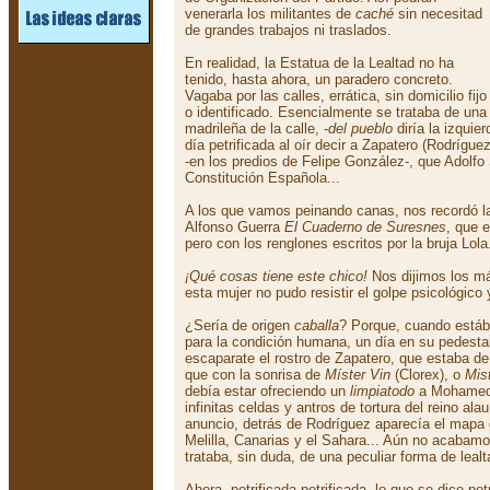
venerarla los militantes de
caché
sin necesitad
de grandes trabajos ni traslados.
En realidad, la Estatua de la Lealtad no ha
tenido, hasta ahora, un paradero concreto.
Vagaba por las calles, errática, sin domicilio fijo
o identificado. Esencialmente se trataba de una
madrileña de la calle, -
del pueblo
diría la izquie
día petrificada al oír decir a Zapatero (Rodrígue
-en los predios de Felipe González-, que Adolfo
Constitución Española...
A los que vamos peinando canas, nos recordó la
Alfonso Guerra
El Cuaderno de Suresnes
, que 
pero con los renglones escritos por la bruja Lola
¡Qué cosas tiene este chico!
Nos dijimos los má
esta mujer no pudo resistir el golpe psicológico 
¿Sería de origen
caballa
? Porque, cuando estáb
para la condición humana, un día en su pedestal,
escaparate el rostro de Zapatero, que estaba d
que con la sonrisa de
Míster Vin
(Clorex), o
Mis
debía estar ofreciendo un
limpiatodo
a Mohamed 
infinitas celdas y antros de tortura del reino ala
anuncio, detrás de Rodríguez aparecía el mapa
Melilla, Canarias y el Sahara... Aún no acabamo
trataba, sin duda, de una peculiar forma de leal
Ahora, petrificada petrificada, lo que se dice pet