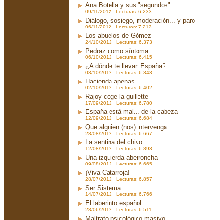
Ana Botella y sus "segundos"
09/11/2012 Lecturas: 6.233
Diálogo, sosiego, moderación... y paro
06/11/2012 Lecturas: 7.213
Los abuelos de Gómez
24/10/2012 Lecturas: 6.373
Pedraz como síntoma
06/10/2012 Lecturas: 6.415
¿A dónde te llevan España?
03/10/2012 Lecturas: 6.343
Hacienda apenas
02/10/2012 Lecturas: 6.402
Rajoy coge la guillette
17/09/2012 Lecturas: 6.780
España está mal... de la cabeza
12/09/2012 Lecturas: 6.684
Que alguien (nos) intervenga
28/08/2012 Lecturas: 6.667
La sentina del chivo
12/08/2012 Lecturas: 6.893
Una izquierda aberroncha
09/08/2012 Lecturas: 6.665
¡Viva Catarroja!
28/07/2012 Lecturas: 6.857
Ser Sistema
14/07/2012 Lecturas: 6.766
El laberinto español
28/06/2012 Lecturas: 6.511
Maltrato psicológico masivo