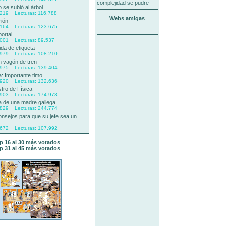
complejidad se pudre
o se subió al árbol
.219 Lecturas: 116.788
Webs amigas
rión
.164 Lecturas: 123.675
portal
.001 Lecturas: 89.537
da de etiqueta
.979 Lecturas: 108.210
n vagón de tren
.975 Lecturas: 139.404
a: Importante timo
.920 Lecturas: 132.636
tro de Física
.903 Lecturas: 174.973
a de una madre gallega
.829 Lecturas: 244.774
onsejos para que su jefe sea un
.672 Lecturas: 107.992
p 16 al 30 más votados
p 31 al 45 más votados