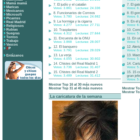
Mamá mamá
7. El judío y el catalán
7. El gat
Maricas
Votos: 3.861 Lecturas: 24.336
Votos: 6
Mexicanos
8. Funcionarios de Correos
8. El gor
Microsoft
Votos: 3.780 Lecturas: 24.682
Votos: 6
Picantes
9. La hormiga y la cigarra
9. En el 
Real Madrid
Votos: 4.277 Lecturas: 27.711
Votos: 6
Religiosos
Rubias
10. Trasplantes
10. Comi
Suegras
Votos: 4.312 Lecturas: 27.844
Votos: 5
Tontos
11. Encuesta de la ONU
11. En u
Trabajo
Votos: 3.868 Lecturas: 28.007
Votos: 5
Vascos
12. El banquero
12. Alert
Z
P
Votos: 3.791 Lecturas: 28.029
Votos: 5
13. La verja
13. Maes
Enlázanos
Votos: 4.055 Lecturas: 30.602
Votos: 5
14. Chistes del Real Madrid 1
14. Cart
Votos: 3.736 Lecturas: 31.407
Votos: 5
15. Chistes del Real Madrid 2
15. 15 c
Votos: 3.489 Lecturas: 31.412
gran jefe
Votos: 5
Mostrar Top 16 al 30 más nuevos
Mostrar Top 31 al 45 más nuevos
Mostrar To
Mostrar To
La caricatura de la semana