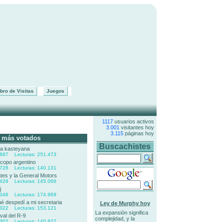
bro de Visitas
Juegos
1117
usuarios activos
3.001
visitantes hoy
3.115
páginas hoy
 más votados
Buscachistes
ua kasteyana
.887 Lecturas: 251.473
copo argentino
.728 Lecturas: 140.131
Gates y la General Motors
.428 Lecturas: 145.066
j
.346 Lecturas: 174.969
ué despedí a mi secretaria
Ley de Murphy hoy
.322 Lecturas: 153.121
La expansión significa
aval del R-9
complejidad, y la
.302 Lecturas: 140.827