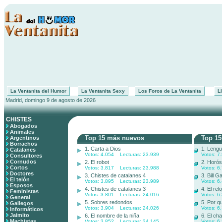
La Ventanita del Humor
La Ventanita Sexy
Los Foros de La Ventanita
Li
Madrid, domingo 9 de agosto de 2026
CHISTES
Abogados
Animales
Top 15 más nuevos
Top 15
Argentinos
Borrachos
1. Carta a Dios
1. Leng
Catalanes
Votos: 4.054 Lecturas: 23.939
Votos: 7
Consultores
Cornudos
2. El robot
2. Horós
Cortos
Votos: 3.817 Lecturas: 23.988
Votos: 6
Doctores
3. Chistes de catalanes 4
3. Bill 
El telón
Votos: 3.895 Lecturas: 23.989
Votos: 6
Esposos
4. Chistes de catalanes 3
4. El relo
Feministas
Votos: 3.801 Lecturas: 24.016
Votos: 6
General
5. Sobres redondos
5. Por q
Gallegos
Votos: 3.904 Lecturas: 24.026
Votos: 6
Informáticos
Jaimito
6. El nombre de la niña
6. El ch
Machistas
Votos: 3.852 Lecturas: 24.145
Votos: 6