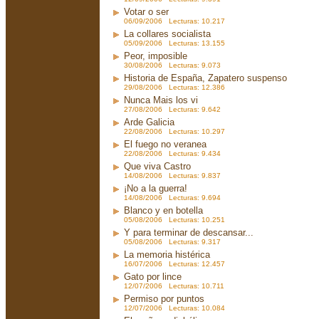
Votar o ser
06/09/2006 Lecturas: 10.217
La collares socialista
05/09/2006 Lecturas: 13.155
Peor, imposible
30/08/2006 Lecturas: 9.073
Historia de España, Zapatero suspenso
29/08/2006 Lecturas: 12.386
Nunca Mais los vi
27/08/2006 Lecturas: 9.642
Arde Galicia
22/08/2006 Lecturas: 10.297
El fuego no veranea
22/08/2006 Lecturas: 9.434
Que viva Castro
14/08/2006 Lecturas: 9.837
¡No a la guerra!
14/08/2006 Lecturas: 9.694
Blanco y en botella
05/08/2006 Lecturas: 10.251
Y para terminar de descansar...
05/08/2006 Lecturas: 9.317
La memoria histérica
16/07/2006 Lecturas: 12.457
Gato por lince
12/07/2006 Lecturas: 10.711
Permiso por puntos
12/07/2006 Lecturas: 10.084