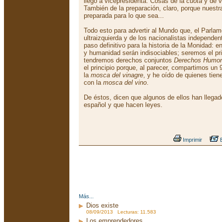
llegó a vicepresidenta. Cosas de la
cuota
y de v
También de la preparación, claro, porque nuestr
preparada para lo que sea...
Todo esto para advertir al Mundo que, el Parla
ultraizquierda y de los nacionalistas independen
paso definitivo para la historia de la Monidad:
y humanidad serán indisociables; seremos el pri
tendremos derechos conjuntos
Derechos Humo
el principio porque, al parecer, compartimos un
la
mosca del vinagre
, y he oído de quienes ti
con la
mosca del vino
.
De éstos, dicen que algunos de ellos han llega
español y que hacen leyes.
Imprimir
E
Más...
Dios existe
08/09/2013 Lecturas: 11.583
Los emprendedores