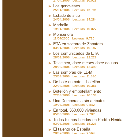
27/04/2006 Lecturas: 10.023
Los genoveses
25/04/2006 Lecturas: 16.796
Estado de sitio
24/04/2006 Lecturas: 14.284
Marbella
19/04/2006 Lecturas: 10.027
Monseñora
11/04/2006 Lecturas: 9.715
ETA en socorro de Zapatero
03/04/2006 Lecturas: 10.187
Los comunicados de ETA
28/03/2006 Lecturas: 12.228
Telecinco, doce meses doce causas
28/03/2006 Lecturas: 12.490
Las sombras del 11-M
23/03/2006 Lecturas: 11.630
De bote en bote... botellón
22/03/2006 Lecturas: 10.361
Botellón y embotellamiento
22/03/2006 Lecturas: 10.138
Una Democracia sin atributos
19/03/2006 Lecturas: 9.842
En total, 360.000 viviendas
05/03/2006 Lecturas: 9.707
Todos fuimos heridos en Rodilla Herida
03/03/2006 Lecturas: 15.228
El talento de España
28/02/2006 Lecturas: 9.564