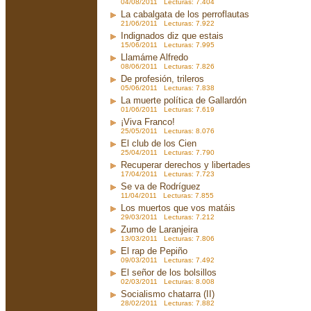
04/08/2011 Lecturas: 7.404
La cabalgata de los perroflautas
21/06/2011 Lecturas: 7.922
Indignados diz que estais
15/06/2011 Lecturas: 7.995
Llamáme Alfredo
08/06/2011 Lecturas: 7.826
De profesión, trileros
05/06/2011 Lecturas: 7.838
La muerte política de Gallardón
01/06/2011 Lecturas: 7.619
¡Viva Franco!
25/05/2011 Lecturas: 8.076
El club de los Cien
25/04/2011 Lecturas: 7.790
Recuperar derechos y libertades
17/04/2011 Lecturas: 7.723
Se va de Rodríguez
11/04/2011 Lecturas: 7.855
Los muertos que vos matáis
29/03/2011 Lecturas: 7.212
Zumo de Laranjeira
13/03/2011 Lecturas: 7.806
El rap de Pepiño
09/03/2011 Lecturas: 7.492
El señor de los bolsillos
02/03/2011 Lecturas: 8.008
Socialismo chatarra (II)
28/02/2011 Lecturas: 7.882