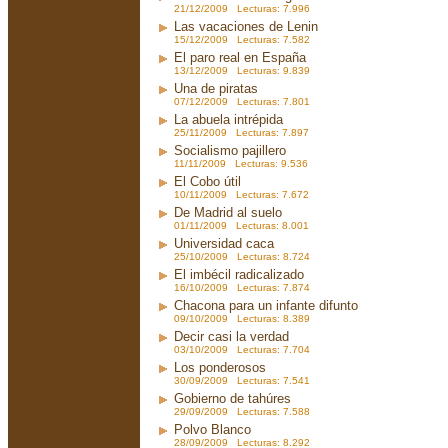
21/12/2009 Lecturas: 7.996
Las vacaciones de Lenin
15/12/2009 Lecturas: 7.582
El paro real en España
13/12/2009 Lecturas: 9.839
Una de piratas
07/12/2009 Lecturas: 7.801
La abuela intrépida
25/11/2009 Lecturas: 7.897
Socialismo pajillero
11/11/2009 Lecturas: 9.536
El Cobo útil
10/11/2009 Lecturas: 7.672
De Madrid al suelo
01/11/2009 Lecturas: 8.001
Universidad caca
25/10/2009 Lecturas: 8.724
El imbécil radicalizado
16/10/2009 Lecturas: 7.874
Chacona para un infante difunto
09/10/2009 Lecturas: 8.389
Decir casi la verdad
03/10/2009 Lecturas: 7.704
Los ponderosos
30/09/2009 Lecturas: 7.541
Gobierno de tahúres
29/09/2009 Lecturas: 7.588
Polvo Blanco
28/09/2009 Lecturas: 8.292