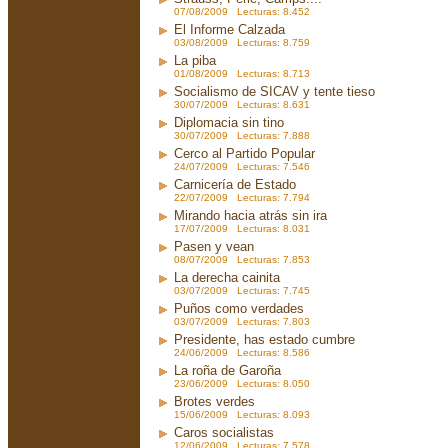
07/08/2009 Lecturas: 8.452
El Informe Calzada
03/08/2009 Lecturas: 8.759
La piba
01/08/2009 Lecturas: 8.713
Socialismo de SICAV y tente tieso
30/07/2009 Lecturas: 8.631
Diplomacia sin tino
30/07/2009 Lecturas: 7.888
Cerco al Partido Popular
24/07/2009 Lecturas: 7.546
Carnicería de Estado
22/07/2009 Lecturas: 7.794
Mirando hacia atrás sin ira
17/07/2009 Lecturas: 8.031
Pasen y vean
08/07/2009 Lecturas: 7.853
La derecha cainita
03/07/2009 Lecturas: 7.745
Puños como verdades
03/07/2009 Lecturas: 7.803
Presidente, has estado cumbre
24/06/2009 Lecturas: 8.586
La roña de Garoña
23/06/2009 Lecturas: 8.050
Brotes verdes
15/06/2009 Lecturas: 8.093
Caros socialistas
12/06/2009 Lecturas: 7.578