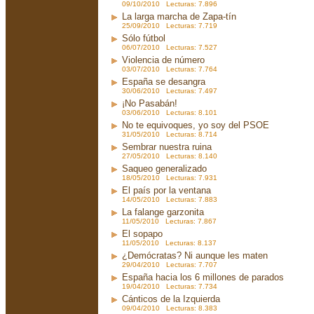
09/10/2010 Lecturas: 7.896
La larga marcha de Zapa-tín
25/09/2010 Lecturas: 7.719
Sólo fútbol
06/07/2010 Lecturas: 7.527
Violencia de número
03/07/2010 Lecturas: 7.764
España se desangra
30/06/2010 Lecturas: 7.497
¡No Pasabán!
03/06/2010 Lecturas: 8.101
No te equivoques, yo soy del PSOE
31/05/2010 Lecturas: 8.714
Sembrar nuestra ruina
27/05/2010 Lecturas: 8.140
Saqueo generalizado
18/05/2010 Lecturas: 7.931
El país por la ventana
14/05/2010 Lecturas: 7.883
La falange garzonita
11/05/2010 Lecturas: 7.867
El sopapo
11/05/2010 Lecturas: 8.137
¿Demócratas? Ni aunque les maten
29/04/2010 Lecturas: 7.707
España hacia los 6 millones de parados
19/04/2010 Lecturas: 7.734
Cánticos de la Izquierda
09/04/2010 Lecturas: 8.383