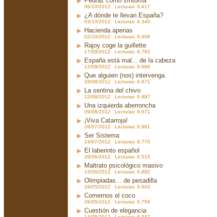
Pedraz como síntoma
06/10/2012 Lecturas: 6.417
¿A dónde te llevan España?
03/10/2012 Lecturas: 6.346
Hacienda apenas
02/10/2012 Lecturas: 6.406
Rajoy coge la guillette
17/09/2012 Lecturas: 6.782
España está mal... de la cabeza
12/09/2012 Lecturas: 6.688
Que alguien (nos) intervenga
28/08/2012 Lecturas: 6.671
La sentina del chivo
12/08/2012 Lecturas: 6.897
Una izquierda aberroncha
09/08/2012 Lecturas: 6.671
¡Viva Catarroja!
28/07/2012 Lecturas: 6.861
Ser Sistema
14/07/2012 Lecturas: 6.770
El laberinto español
28/06/2012 Lecturas: 6.515
Maltrato psicológico masivo
13/06/2012 Lecturas: 6.882
Olimpiadas... de pesadilla
29/05/2012 Lecturas: 6.643
Comernos el coco
26/05/2012 Lecturas: 6.756
Cuestión de elegancia
14/05/2012 Lecturas: 6.947