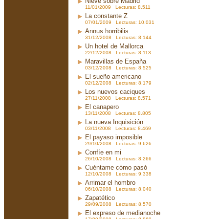
Nieve sobre Madrid
11/01/2009 Lecturas: 8.511
La constante Z
07/01/2009 Lecturas: 10.031
Annus horribilis
31/12/2008 Lecturas: 8.144
Un hotel de Mallorca
22/12/2008 Lecturas: 8.113
Maravillas de España
03/12/2008 Lecturas: 8.525
El sueño americano
02/12/2008 Lecturas: 8.179
Los nuevos caciques
27/11/2008 Lecturas: 8.571
El canapero
13/11/2008 Lecturas: 8.805
La nueva Inquisición
03/11/2008 Lecturas: 8.469
El payaso imposible
29/10/2008 Lecturas: 9.626
Confíe en mi
26/10/2008 Lecturas: 8.266
Cuéntame cómo pasó
12/10/2008 Lecturas: 9.338
Arrimar el hombro
06/10/2008 Lecturas: 8.040
Zapatético
29/09/2008 Lecturas: 8.570
El expreso de medianoche