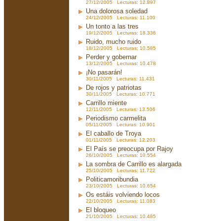
27/12/2005 Lecturas: 12.897
Una dolorosa soledad
24/12/2005 Lecturas: 11.100
Un tonto a las tres
19/12/2005 Lecturas: 18.336
Ruido, mucho ruido
18/12/2005 Lecturas: 10.585
Perder y gobernar
13/12/2005 Lecturas: 10.478
¡No pasarán!
30/11/2005 Lecturas: 11.431
De rojos y patriotas
30/11/2005 Lecturas: 10.771
Carrillo miente
12/11/2005 Lecturas: 13.506
Periodismo carmelita
05/11/2005 Lecturas: 10.901
El caballo de Troya
01/11/2005 Lecturas: 12.203
El País se preocupa por Rajoy
26/10/2005 Lecturas: 10.554
La sombra de Carrillo es alargada
25/10/2005 Lecturas: 11.722
Politicamoribundia
23/10/2005 Lecturas: 10.654
Os estáis volviendo locos
22/10/2005 Lecturas: 11.083
El bloqueo
21/10/2005 Lecturas: 10.485