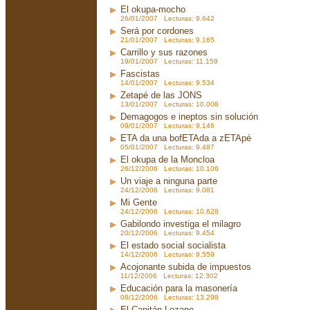
El okupa-mocho
26/01/2007 Lecturas: 9.642
Será por cordones
21/01/2007 Lecturas: 9.165
Carrillo y sus razones
19/01/2007 Lecturas: 11.159
Fascistas
14/01/2007 Lecturas: 9.534
Zetapé de las JONS
13/01/2007 Lecturas: 10.008
Demagogos e ineptos sin solución
09/01/2007 Lecturas: 9.146
ETA da una bofETAda a zETApé
05/01/2007 Lecturas: 9.487
El okupa de la Moncloa
26/12/2006 Lecturas: 10.106
Un viaje a ninguna parte
24/12/2006 Lecturas: 9.081
Mi Gente
24/12/2006 Lecturas: 10.628
Gabilondo investiga el milagro
20/12/2006 Lecturas: 9.454
El estado social socialista
14/12/2006 Lecturas: 9.559
Acojonante subida de impuestos
11/12/2006 Lecturas: 12.302
Educación para la masonería
08/12/2006 Lecturas: 13.298
El Capitán Lozano