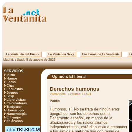
La Ventanita del Humor
La Ventanita Sexy
Los Foros de La Ventanita
Li
Madrid, sábado 8 de agosto de 2026
SERVICIOS
Inicio
Opinión: El liberal
Humor
Foros
Chat
Derechos humonos
Encuestas
Juegos
29/04/2006 Lecturas: 11.524
Sexy
Libro visitas
Publio
Calculadoras
Traductor
Humonos, sí. No se trata de ningún error
Horóscopo
tipográfico, son los derechos que el
Numerología
El tiempo
Parlamento español, en manos de la
Enlázanos
ultraizquierda y los nacionalismos
independentistas, está dispuesto a reconocer
a los simios a partir de hoy con rango de