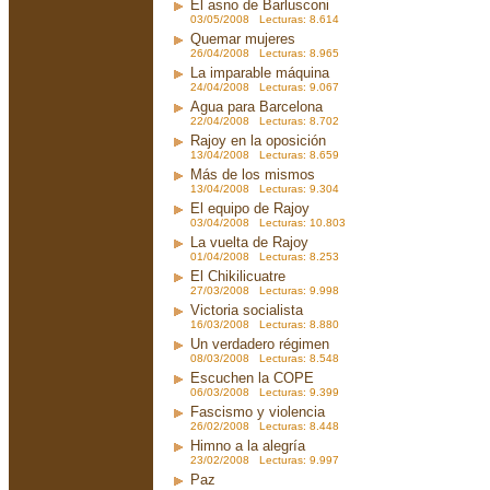
El asno de Barlusconi
03/05/2008 Lecturas: 8.614
Quemar mujeres
26/04/2008 Lecturas: 8.965
La imparable máquina
24/04/2008 Lecturas: 9.067
Agua para Barcelona
22/04/2008 Lecturas: 8.702
Rajoy en la oposición
13/04/2008 Lecturas: 8.659
Más de los mismos
13/04/2008 Lecturas: 9.304
El equipo de Rajoy
03/04/2008 Lecturas: 10.803
La vuelta de Rajoy
01/04/2008 Lecturas: 8.253
El Chikilicuatre
27/03/2008 Lecturas: 9.998
Victoria socialista
16/03/2008 Lecturas: 8.880
Un verdadero régimen
08/03/2008 Lecturas: 8.548
Escuchen la COPE
06/03/2008 Lecturas: 9.399
Fascismo y violencia
26/02/2008 Lecturas: 8.448
Himno a la alegría
23/02/2008 Lecturas: 9.997
Paz