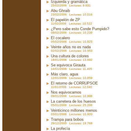
Izquierda y gramática
25/02/2006 Lecturas: 9.631
Abu Ghraib
23/02/2006 Lecturas: 10.016
El papelón de ZP
11/02/2006 Lecturas: 10.522
¿Pero sabe esto Conde Pumpido?
08/02/2006 Lecturas: 10.239
El cocalero
05/02/2006 Lecturas: 10.825
Veinte años no es nada
02/02/2006 Lecturas: 10.553
Una cultura de colores
18/01/2006 Lecturas: 13.692
Se equivoca Girauta
14/01/2006 Lecturas: 11.405
Más claro, agua
12/01/2006 Lecturas: 10.859
El retorno de CORRUPSOE
11/01/2006 Lecturas: 12.040
Nos equivocamos
09/01/2006 Lecturas: 10.998
La carretera de los huesos
05/01/2006 Lecturas: 25.206
Veinticinco millones menos
03/01/2006 Lecturas: 10.920
Trampa para bobos
29/12/2005 Lecturas: 19.768
La profecía