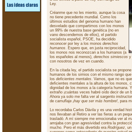
Ley.
Créanme que no les miento, aunque la cosa
no tiene precedente mundial. Como los
últimos estudios del genoma humano han
desvelado que compartimos con los monos
un 99% de nuestra base genética (no en
vano descendemos de ellos), el partido
socialista español, PSOE, ha decidido
reconocer por ley a los monos
derechos
humanos
. Espero que, en justa reciprocidad,
los monos nos reconozcan a los humanos (a
los españoles al menos),
derechos simiescos
y 
con nosotros de vez en cuando.
En la citada ley, el partido socialista se propon
humanos de los simios con el mismo rango que 
los
deficientes mentales
. Vamos, que no es que 
deficientes mentales a la altura de los monos, c
dignidad de los monos a la categoría humana. 
extraño ¡cuántas veces habré oído decir de u
Ahora ya solo me falta ver al sargento instructor
de camuflaje
¡hay que ser más hombre!
, para mo
Lo recordaba Carlos Dávila y es una verdad hist
nos llevaban al Retiro a ver las fieras a un peq
trasladó. A mí siempre me emocionaba ver al
m
arrojaba con gran agresividad contra la protecci
mucho. Pero el más divertido era
Rodríguez
, un
supongo como antecedente de nuestro actual pr