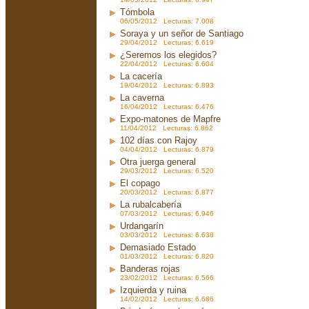
Tómbola
06/05/2012 Lecturas: 7.008
Soraya y un señor de Santiago
29/04/2012 Lecturas: 6.619
¿Seremos los elegidos?
22/04/2012 Lecturas: 6.604
La cacería
19/04/2012 Lecturas: 6.893
La caverna
16/04/2012 Lecturas: 6.476
Expo-matones de Mapfre
11/04/2012 Lecturas: 6.862
102 días con Rajoy
04/04/2012 Lecturas: 6.879
Otra juerga general
29/03/2012 Lecturas: 6.520
El copago
20/03/2012 Lecturas: 6.877
La rubalcabería
07/03/2012 Lecturas: 6.946
Urdangarín
03/03/2012 Lecturas: 6.638
Demasiado Estado
01/03/2012 Lecturas: 6.820
Banderas rojas
23/02/2012 Lecturas: 6.566
Izquierda y ruina
14/02/2012 Lecturas: 6.686