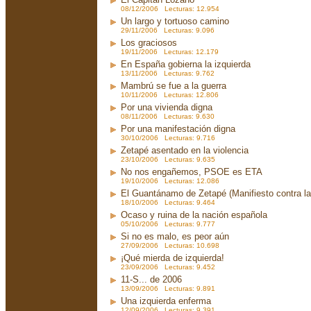
08/12/2006 Lecturas: 12.954
Un largo y tortuoso camino
29/11/2006 Lecturas: 9.096
Los graciosos
19/11/2006 Lecturas: 12.179
En España gobierna la izquierda
13/11/2006 Lecturas: 9.762
Mambrú se fue a la guerra
10/11/2006 Lecturas: 12.806
Por una vivienda digna
08/11/2006 Lecturas: 9.630
Por una manifestación digna
30/10/2006 Lecturas: 9.716
Zetapé asentado en la violencia
23/10/2006 Lecturas: 9.635
No nos engañemos, PSOE es ETA
19/10/2006 Lecturas: 12.086
El Guantánamo de Zetapé (Manifiesto contra la 
18/10/2006 Lecturas: 9.464
Ocaso y ruina de la nación española
05/10/2006 Lecturas: 9.777
Si no es malo, es peor aún
27/09/2006 Lecturas: 10.698
¡Qué mierda de izquierda!
23/09/2006 Lecturas: 9.452
11-S... de 2006
13/09/2006 Lecturas: 9.891
Una izquierda enferma
12/09/2006 Lecturas: 9.391