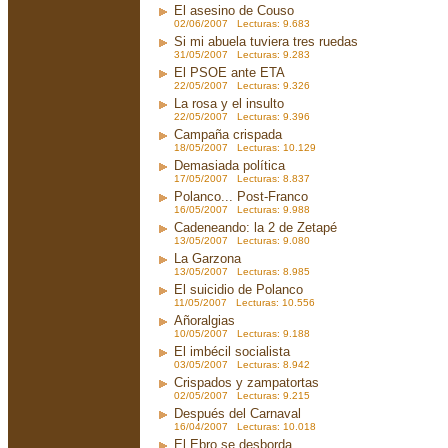
El asesino de Couso
02/06/2007 Lecturas: 9.683
Si mi abuela tuviera tres ruedas
31/05/2007 Lecturas: 9.283
El PSOE ante ETA
22/05/2007 Lecturas: 9.326
La rosa y el insulto
22/05/2007 Lecturas: 9.396
Campaña crispada
18/05/2007 Lecturas: 10.129
Demasiada política
17/05/2007 Lecturas: 8.837
Polanco... Post-Franco
16/05/2007 Lecturas: 9.988
Cadeneando: la 2 de Zetapé
13/05/2007 Lecturas: 9.080
La Garzona
13/05/2007 Lecturas: 8.985
El suicidio de Polanco
11/05/2007 Lecturas: 10.556
Añoralgias
10/05/2007 Lecturas: 9.188
El imbécil socialista
03/05/2007 Lecturas: 8.942
Crispados y zampatortas
02/05/2007 Lecturas: 9.215
Después del Carnaval
16/04/2007 Lecturas: 10.018
El Ebro se desborda