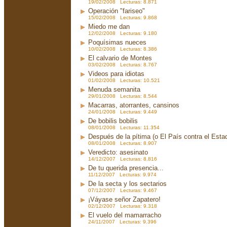
19/02/2008 Lecturas: 8.871
Operación "fariseo"
15/02/2008 Lecturas: 9.868
Miedo me dan
12/02/2008 Lecturas: 9.180
Poquísimas nueces
10/02/2008 Lecturas: 8.386
El calvario de Montes
03/02/2008 Lecturas: 8.767
Videos para idiotas
01/02/2008 Lecturas: 10.521
Menuda semanita
29/01/2008 Lecturas: 8.544
Macarras, atorrantes, cansinos
24/01/2008 Lecturas: 9.449
De bobilis bobilis
08/01/2008 Lecturas: 11.354
Después de la pítima (o El País contra el Est
08/01/2008 Lecturas: 8.907
Veredicto: asesinato
14/12/2007 Lecturas: 8.816
De tu querida presencia...
11/12/2007 Lecturas: 9.974
De la secta y los sectarios
07/12/2007 Lecturas: 9.467
¡Váyase señor Zapatero!
02/12/2007 Lecturas: 9.318
El vuelo del mamarracho
24/11/2007 Lecturas: 9.396