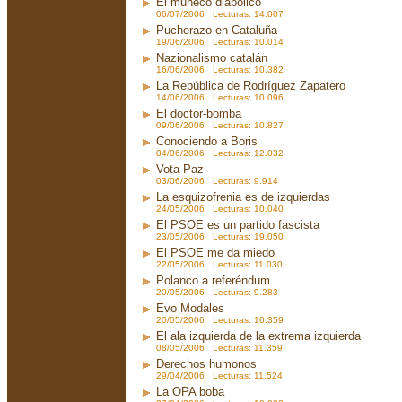
El muñeco diabólico
06/07/2006 Lecturas: 14.007
Pucherazo en Cataluña
19/06/2006 Lecturas: 10.014
Nazionalismo catalán
16/06/2006 Lecturas: 10.382
La República de Rodríguez Zapatero
14/06/2006 Lecturas: 10.096
El doctor-bomba
09/06/2006 Lecturas: 10.827
Conociendo a Boris
04/06/2006 Lecturas: 12.032
Vota Paz
03/06/2006 Lecturas: 9.914
La esquizofrenia es de izquierdas
24/05/2006 Lecturas: 10.040
El PSOE es un partido fascista
23/05/2006 Lecturas: 19.050
El PSOE me da miedo
22/05/2006 Lecturas: 11.030
Polanco a referéndum
20/05/2006 Lecturas: 9.283
Evo Modales
20/05/2006 Lecturas: 10.359
El ala izquierda de la extrema izquierda
08/05/2006 Lecturas: 11.359
Derechos humonos
29/04/2006 Lecturas: 11.524
La OPA boba