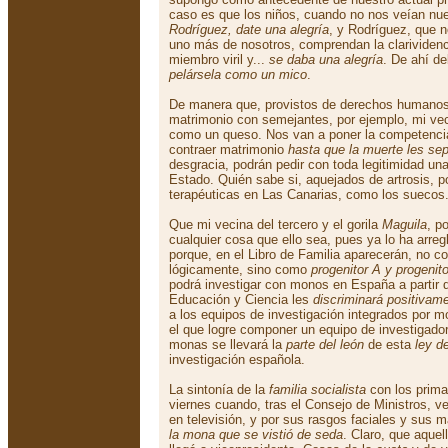
caso es que los niños, cuando no nos veían nu
Rodríguez, date una alegría
, y Rodríguez, que 
uno más de nosotros, comprendan la clarividenci
miembro viril y...
se daba una alegría
. De ahí de
pelársela como un mico
.
De manera que, provistos de derechos humanos
matrimonio con semejantes, por ejemplo, mi vec
como un queso. Nos van a poner la competenci
contraer matrimonio
hasta que la muerte les se
desgracia, podrán pedir con toda legitimidad un
Estado. Quién sabe si, aquejados de artrosis, p
terapéuticas en Las Canarias, como los suecos
Que mi vecina del tercero y el gorila
Maguila
, p
cualquier cosa que ello sea, pues ya lo ha arreg
porque, en el Libro de Familia aparecerán, no 
lógicamente, sino como
progenitor A y progenit
podrá investigar con monos en España a partir d
Educación y Ciencia les
discriminará positivam
a los equipos de investigación integrados por 
el que logre componer un equipo de investigado
monas se llevará la
parte del león
de esta
ley d
investigación española.
La sintonía de la
familia socialista
con los prima
viernes cuando, tras el Consejo de Ministros, v
en televisión, y por sus rasgos faciales y sus 
la mona que se vistió de seda
. Claro, que aque