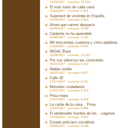
14/09/2007 Lecturas: 10.016
El más tonto de cada casa
11/09/2007 Lecturas: 9.353
Superávit de vivienda en España
07/09/2007 Lecturas: 8.833
Ahora que vamos despacio
26/08/2007 Lecturas: 9.064
Cataluña no ha aprendido
19/08/2007 Lecturas: 9.232
Mil trescientas cuarenta y cinco palabras
11/08/2007 Lecturas: 9.083
MiGAL Bosé
11/08/2007 Lecturas: 10.165
Por sus silencios les conoceréis
30/07/2007 Lecturas: 9.343
Niebla visible
30/07/2007 Lecturas: 9.027
Calle 30
27/07/2007 Lecturas: 8.752
Menudos ciudadanos
21/07/2007 Lecturas: 8.479
Prisa mata
21/07/2007 Lecturas: 9.039
La caída de la casa... Prisa
12/07/2007 Lecturas: 8.956
El
abobinable
hombre de los... vagones
17/06/2007 Lecturas: 8.997
Estado policíaco socialista
06/06/2007 Lecturas: 9.198