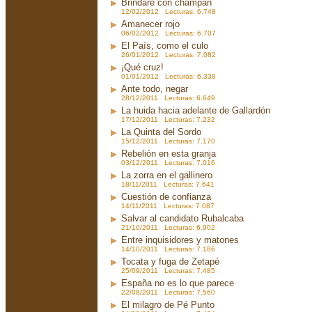
Brindaré con champán
12/02/2012 Lecturas: 6.748
Amanecer rojo
06/02/2012 Lecturas: 6.707
El País, como el culo
26/01/2012 Lecturas: 7.082
¡Qué cruz!
01/01/2012 Lecturas: 6.338
Ante todo, negar
28/12/2011 Lecturas: 6.649
La huida hacia adelante de Gallardón
17/12/2011 Lecturas: 7.232
La Quinta del Sordo
15/12/2011 Lecturas: 7.170
Rebelión en esta granja
03/12/2011 Lecturas: 7.016
La zorra en el gallinero
18/11/2011 Lecturas: 7.641
Cuestión de confianza
14/11/2011 Lecturas: 7.087
Salvar al candidato Rubalcaba
21/10/2011 Lecturas: 6.902
Entre inquisidores y matones
14/10/2011 Lecturas: 7.186
Tocata y fuga de Zetapé
25/09/2011 Lecturas: 7.485
España no es lo que parece
22/08/2011 Lecturas: 7.560
El milagro de Pé Punto