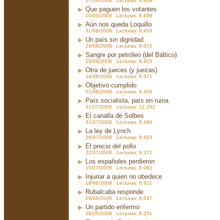
17/09/2008 Lecturas: 8.869
Que paguen los votantes
10/09/2008 Lecturas: 8.499
Aún nos queda Loquillo
31/08/2008 Lecturas: 8.459
Un país sin dignidad
29/08/2008 Lecturas: 8.672
Sangre por petróleo (del Báltico)
18/08/2008 Lecturas: 8.403
Otra de jueces (y juezas)
14/08/2008 Lecturas: 8.571
Objetivo cumplido
01/08/2008 Lecturas: 8.426
País socialista, país en ruina
31/07/2008 Lecturas: 12.282
El canalla de Solbes
31/07/2008 Lecturas: 8.484
La ley de Lynch
26/07/2008 Lecturas: 9.603
El precio del pollo
22/07/2008 Lecturas: 9.371
Los españoles perdieron
15/07/2008 Lecturas: 8.062
Injuriar a quien no obedece
18/06/2008 Lecturas: 8.421
Rubalcaba responde
09/06/2008 Lecturas: 8.647
Un partido enfermo
26/05/2008 Lecturas: 8.251