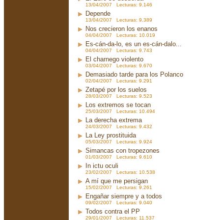
13/04/2007 Lecturas: 9.146
Depende
13/04/2007 Lecturas: 9.389
Nos crecieron los enanos
04/04/2007 Lecturas: 10.019
Es-cán-da-lo, es un es-cán-dalo...
04/04/2007 Lecturas: 9.743
El charnego violento
03/04/2007 Lecturas: 9.670
Demasiado tarde para los Polanco
02/04/2007 Lecturas: 9.291
Zetapé por los suelos
28/03/2007 Lecturas: 9.523
Los extremos se tocan
25/03/2007 Lecturas: 10.494
La derecha extrema
24/03/2007 Lecturas: 9.432
La Ley prostituida
05/03/2007 Lecturas: 9.924
Simancas con tropezones
01/03/2007 Lecturas: 9.610
In ictu oculi
23/02/2007 Lecturas: 10.538
A mí que me persigan
15/02/2007 Lecturas: 9.261
Engañar siempre y a todos
09/02/2007 Lecturas: 9.040
Todos contra el PP
29/01/2007 Lecturas: 11.537