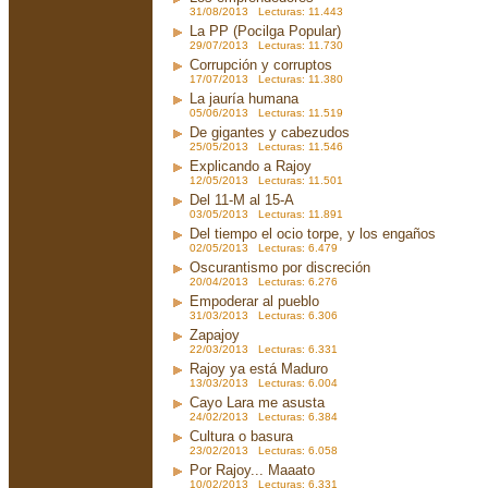
31/08/2013 Lecturas: 11.443
La PP (Pocilga Popular)
29/07/2013 Lecturas: 11.730
Corrupción y corruptos
17/07/2013 Lecturas: 11.380
La jauría humana
05/06/2013 Lecturas: 11.519
De gigantes y cabezudos
25/05/2013 Lecturas: 11.546
Explicando a Rajoy
12/05/2013 Lecturas: 11.501
Del 11-M al 15-A
03/05/2013 Lecturas: 11.891
Del tiempo el ocio torpe, y los engaños
02/05/2013 Lecturas: 6.479
Oscurantismo por discreción
20/04/2013 Lecturas: 6.276
Empoderar al pueblo
31/03/2013 Lecturas: 6.306
Zapajoy
22/03/2013 Lecturas: 6.331
Rajoy ya está Maduro
13/03/2013 Lecturas: 6.004
Cayo Lara me asusta
24/02/2013 Lecturas: 6.384
Cultura o basura
23/02/2013 Lecturas: 6.058
Por Rajoy... Maaato
10/02/2013 Lecturas: 6.331