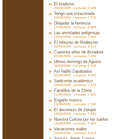
El tiraduros
26/09/2009 Lecturas: 9.498
Tengo una corazonada
23/09/2009 Lecturas: 7.572
Dilapidar la herencia
17/09/2009 Lecturas: 8.889
Las amistades peligrosas
15/09/2009 Lecturas: 7.800
El rebuzno de Rodiezmo
09/09/2009 Lecturas: 8.014
Cuarenta años de dictadura
05/09/2009 Lecturas: 7.929
Ultimo domingo de Agosto
04/09/2009 Lecturas: 8.106
Así habló Zapatustra
31/08/2009 Lecturas: 8.042
Sedicente académico
24/08/2009 Lecturas: 7.873
Farolillos de la China
21/08/2009 Lecturas: 7.836
Engaño masivo
19/08/2009 Lecturas: 7.794
El decretazo de Zetapé
18/08/2009 Lecturas: 7.420
Nuestra Cultura por los suelos
15/08/2009 Lecturas: 7.882
Vacaciones reales
10/08/2009 Lecturas: 8.218
Strauss, Perle, Camps....