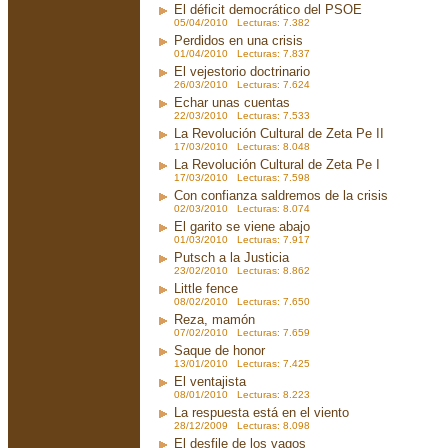
El déficit democrático del PSOE
05/04/2010 Lecturas: 7.382
Perdidos en una crisis
01/04/2010 Lecturas: 7.837
El vejestorio doctrinario
26/03/2010 Lecturas: 7.624
Echar unas cuentas
22/03/2010 Lecturas: 7.533
La Revolución Cultural de Zeta Pe II
17/03/2010 Lecturas: 8.048
La Revolución Cultural de Zeta Pe I
17/03/2010 Lecturas: 7.598
Con confianza saldremos de la crisis
02/03/2010 Lecturas: 8.074
El garito se viene abajo
01/03/2010 Lecturas: 7.917
Putsch a la Justicia
23/02/2010 Lecturas: 8.862
Little fence
08/02/2010 Lecturas: 7.650
Reza, mamón
07/02/2010 Lecturas: 7.659
Saque de honor
13/01/2010 Lecturas: 7.425
El ventajista
08/01/2010 Lecturas: 8.223
La respuesta está en el viento
28/12/2009 Lecturas: 8.098
El desfile de los vagos