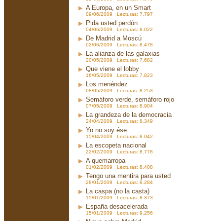
A Europa, en un Smart
09/06/2009 Lecturas: 7.797
Pida usted perdón
04/06/2009 Lecturas: 8.022
De Madrid a Moscú
02/06/2009 Lecturas: 8.478
La alianza de las galaxias
20/05/2009 Lecturas: 7.682
Que viene el lobby
16/05/2009 Lecturas: 7.823
Los menéndez
08/05/2009 Lecturas: 8.253
Semáforo verde, semáforo rojo
07/05/2009 Lecturas: 8.904
La grandeza de la democracia
24/04/2009 Lecturas: 8.349
Yo no soy ése
15/04/2009 Lecturas: 8.042
La escopeta nacional
22/02/2009 Lecturas: 8.778
A quemarropa
01/02/2009 Lecturas: 8.408
Tengo una mentira para usted
28/01/2009 Lecturas: 8.284
La caspa (no la casta)
15/01/2009 Lecturas: 8.373
España desacelerada
15/01/2009 Lecturas: 9.256