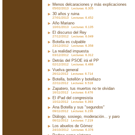
Menos delcaraciones y más explicaciones
05/02/2013 Lecturas: 6.305
30 años y ruina
27/01/2013 Lecturas: 6.452
Año Mariano
10/01/2013 Lecturas: 6.135
El discurso del Rey
27/12/2012 Lecturas: 6.049
Botella es culpable
23/12/2012 Lecturas: 6.358
La realidad impuesta
03/12/2012 Lecturas: 6.312
Detrás del PSOE irá el PP
02/12/2012 Lecturas: 6.488
Vuelva general
26/11/2012 Lecturas: 6.714
Botella, botellón y botellazo
22/11/2012 Lecturas: 6.518
Zapatero, tus muertos no te olvidan
16/11/2012 Lecturas: 6.476
El iPad del congresista
10/11/2012 Lecturas: 6.393
Ana Botella y sus "segundos"
09/11/2012 Lecturas: 6.236
Diálogo, sosiego, moderación... y paro
06/11/2012 Lecturas: 7.219
Los abuelos de Gómez
24/10/2012 Lecturas: 6.376