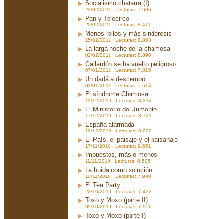
Socialismo chatarra (I)
22/02/2011 Lecturas: 7.606
Pan y Telecirco
20/02/2011 Lecturas: 8.471
Menos rollos y más sindéresis
15/02/2011 Lecturas: 8.803
La larga noche de la chamosa
02/02/2011 Lecturas: 8.890
Gallardón se ha vuelto peligroso
07/01/2011 Lecturas: 7.815
Un dadá a destiempo
01/01/2011 Lecturas: 7.514
El síndrome Chamosa
19/12/2010 Lecturas: 8.212
El Ministerio del Jumento
17/12/2010 Lecturas: 8.721
España alarmada
10/12/2010 Lecturas: 8.220
El País, el paisaje y el paisanaje
17/11/2010 Lecturas: 9.651
Impuestos, más o menos
11/11/2010 Lecturas: 8.505
La huida como solución
10/11/2010 Lecturas: 7.980
El Tea Party
22/10/2010 Lecturas: 7.432
Toxo y Moxo (parte II)
09/10/2010 Lecturas: 7.956
Toxo y Moxo (parte I)