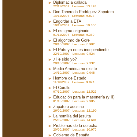
Diplomacia callada
22/11/2007 Lecturas: 13.498
Don Tancredo Rodríguez Zapatero
14/11/2007 Lecturas: 9.823
Engordar a ETA
10/11/2007 Lecturas: 10.006
El estigma originario
01/11/2007 Lecturas: 9.380
El algoritmo de Gore
28/10/2007 Lecturas: 8.902
El País ya no es independiente
22/10/2007 Lecturas: 9.524
¿He sido yo?
20/10/2007 Lecturas: 9.332
Media América no existe
14/10/2007 Lecturas: 9.048
Hombre de Estado
11/10/2007 Lecturas: 9.094
El Corullo
07/10/2007 Lecturas: 12.525
Educación para la masonería (y II)
01/10/2007 Lecturas: 9.985
Zapatero asesino
26/09/2007 Lecturas: 12.190
La homilía del jesuita
25/09/2007 Lecturas: 14.601
Problemas de la derecha
20/09/2007 Lecturas: 10.975
Gobierno de España