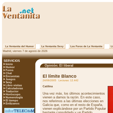
La Ventanita del Humor
La Ventanita Sexy
Los Foros de La Ventanita
Li
Madrid, viernes 7 de agosto de 2026
SERVICIOS
Inicio
Opinión: El liberal
Humor
Foros
Chat
El límite Blanco
Encuestas
Juegos
24/06/2005 Lecturas: 12.442
Sexy
Libro visitas
Catilina
Calculadoras
Traductor
Una vez más, los últimos acontecimientos
Horóscopo
vienen a darnos la razón. En este caso,
Numerología
El tiempo
nos referimos a las últimas elecciones en
Enlázanos
Galicia que, como en el resto de España,
vienen explicándose por un Partido Popular
bastante consolidado y un Partido