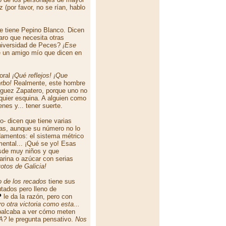
 (por favor, no se rían, hablo
que tiene Pepino Blanco. Dicen
aro que necesita otras
niversidad de Peces?
¡Ese
e un amigo mío que dicen en
oral
¡Qué reflejos! ¡Que
erbo!
Realmente, este hombre
ríguez Zapatero, porque uno no
lquier esquina. A alguien como
nes y... tener suerte.
- dicen que tiene varias
tas, aunque su número no lo
damentos: el sistema métrico
mental... ¡Qué se yo! Esas
sde muy niños y que
arina o azúcar con serias
votos de Galicia!
o de los recados
tiene sus
tados pero lleno de
P
le da la razón, pero con
o otra victoria como esta...
balcaba a ver cómo meten
SA?
le pregunta pensativo.
Nos