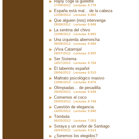
Rajoy coge la guillette
17/09/2012 Lecturas: 6.779
España está mal... de la cabeza
12/09/2012 Lecturas: 6.683
Que alguien (nos) intervenga
28/08/2012 Lecturas: 6.666
La sentina del chivo
12/08/2012 Lecturas: 6.892
Una izquierda aberroncha
09/08/2012 Lecturas: 6.664
¡Viva Catarroja!
28/07/2012 Lecturas: 6.855
Ser Sistema
14/07/2012 Lecturas: 6.764
El laberinto español
28/06/2012 Lecturas: 6.510
Maltrato psicológico masivo
13/06/2012 Lecturas: 6.874
Olimpiadas... de pesadilla
29/05/2012 Lecturas: 6.639
Comernos el coco
26/05/2012 Lecturas: 6.749
Cuestión de elegancia
14/05/2012 Lecturas: 6.940
Tómbola
06/05/2012 Lecturas: 7.003
Soraya y un señor de Santiago
29/04/2012 Lecturas: 6.613
¿Seremos los elegidos?