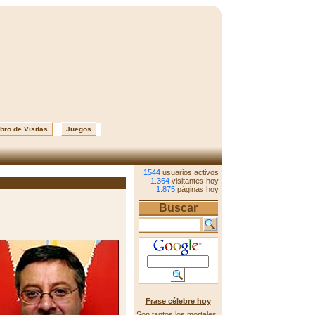
bro de Visitas
Juegos
1544
usuarios activos
1.364
visitantes hoy
1.875
páginas hoy
Buscar
Frase célebre hoy
Son tantos los mortales