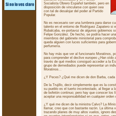
Socialista Obrero Español también, pero en
disposición de vincularse
con quien sea
con tal de desalojar del poder al Partido
Popular.
No es necesario ser una lumbrera para darse cu
talento en el entorno de Rodríguez Zapatero si 
Rubalcaba, ex-portavoz de algunos gobiernos so
Felipe González. De hecho, se podría hacer una
miembros del gabinete ministerial para comproba
queda alguien con luces suficientes para gober
perfumería.
No hay más que ver al funcionario Moratinos, p
para comprender el declive europeo ¿Han oído a
través de qué medios consiguió acceder a la E
grupo de demediados puede representar un indi
Moratinos...
¿Y Peces? ¿Qué me dicen de don Barba, cada
De la Trujillo, decir simplemente que es la cons
su pueblo es el tuerto incontestado, al llegar a 
de bofetón continuo; pero hay que conocer los l
aceptar una responsabilidad en cualquier orden d
¿Y qué me dicen de la ministra Calvo? La
Minis
llamar, creo que con bastante razón. La última 
trazando planes de muy altos vuelos, ignoro de
en
asuntos interplanetarios
si es que, antes, un