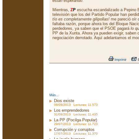
están esperando
.
Mientras,
Z
P
escucha escandalizado a Pepino B
televisión que los del Partido Popular han perdi
tío es completamente gilipollas!
me pareció oír d
faltaba razón, porque ahora los del Bloque Nacio
perdedores, ya saben que el PSOE pagará
lo q
PP de la Xunta. Ahora ya pueden exigir, saben 
negociación derrotado. Aquí adelantamos el mo
Imprimir
E
Más...
Dios existe
08/09/2013 Lecturas: 11.573
Los emprendedores
31/08/2013 Lecturas: 11.435
La PP (Pocilga Popular)
29/07/2013 Lecturas: 11.723
Corrupción y corruptos
17/07/2013 Lecturas: 11.370