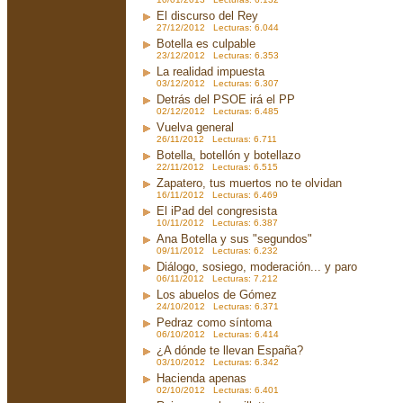
El discurso del Rey
27/12/2012 Lecturas: 6.044
Botella es culpable
23/12/2012 Lecturas: 6.353
La realidad impuesta
03/12/2012 Lecturas: 6.307
Detrás del PSOE irá el PP
02/12/2012 Lecturas: 6.485
Vuelva general
26/11/2012 Lecturas: 6.711
Botella, botellón y botellazo
22/11/2012 Lecturas: 6.515
Zapatero, tus muertos no te olvidan
16/11/2012 Lecturas: 6.469
El iPad del congresista
10/11/2012 Lecturas: 6.387
Ana Botella y sus "segundos"
09/11/2012 Lecturas: 6.232
Diálogo, sosiego, moderación... y paro
06/11/2012 Lecturas: 7.212
Los abuelos de Gómez
24/10/2012 Lecturas: 6.371
Pedraz como síntoma
06/10/2012 Lecturas: 6.414
¿A dónde te llevan España?
03/10/2012 Lecturas: 6.342
Hacienda apenas
02/10/2012 Lecturas: 6.401