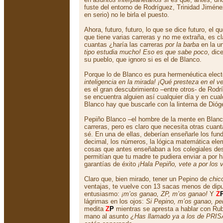
fuste del entorno de Rodríguez, Trinidad Jiménez
en serio) no le birla el puesto.
Ahora, futuro, futuro, lo que se dice futuro, el 
que tiene varias carreras y no me extraña, es cl
cuantas ¿haría las carreras
por la barba
en la u
tipo estudia mucho! Eso es que sabe poco
, dic
su pueblo, que ignoro si es el de Blanco.
Porque lo de Blanco es pura hermenéutica elect
inteligencia en la mirada! ¡Qué presteza en el v
es el gran descubrimiento –entre otros- de Rod
se encuentra alguien así cualquier día y en cua
Blanco hay que buscarle con la linterna de Dióge
Pepiño Blanco –el hombre de la mente en Blanco
carreras, pero es claro que necesita otras cuan
sé. En una de ellas, deberían enseñarle los fun
decimal, los números, la lógica matemática ele
cosas que antes enseñaban a los colegiales de
permitían que tu madre te pudiera enviar a por h
garantías de éxito
¡Hala Pepiño, vete a por los 
Claro que, bien mirado, tener un Pepino de
chic
ventajas, te vuelve con 13 sacas menos de dipu
entusiasmo:
¡m’os ganao, ZP, m’os ganao!
Y
Z
lágrimas en los ojos:
Si Pepino, m’os ganao, per
medita
Z
P
mientras se apresta a hablar con Ru
mano al asunto
¿Has llamado ya a los de PRI