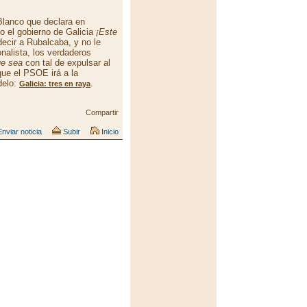
lanco que declara en
do el gobierno de Galicia
¡Este
ecir a Rubalcaba, y no le
nalista, los verdaderos
ue sea
con tal de expulsar al
que el PSOE irá a la
delo:
.
Galicia: tres en raya
Compartir
nviar noticia
Subir
Inicio