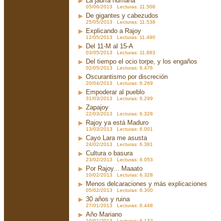
La jauría humana
05/06/2013 Lecturas: 11.508
De gigantes y cabezudos
25/05/2013 Lecturas: 11.538
Explicando a Rajoy
12/05/2013 Lecturas: 11.490
Del 11-M al 15-A
03/05/2013 Lecturas: 11.883
Del tiempo el ocio torpe, y los engaños
02/05/2013 Lecturas: 6.476
Oscurantismo por discreción
20/04/2013 Lecturas: 6.269
Empoderar al pueblo
31/03/2013 Lecturas: 6.299
Zapajoy
22/03/2013 Lecturas: 6.328
Rajoy ya está Maduro
13/03/2013 Lecturas: 6.001
Cayo Lara me asusta
24/02/2013 Lecturas: 6.381
Cultura o basura
23/02/2013 Lecturas: 6.053
Por Rajoy... Maaato
10/02/2013 Lecturas: 6.328
Menos delcaraciones y más explicaciones
05/02/2013 Lecturas: 6.300
30 años y ruina
27/01/2013 Lecturas: 6.448
Año Mariano
10/01/2013 Lecturas: 6.132