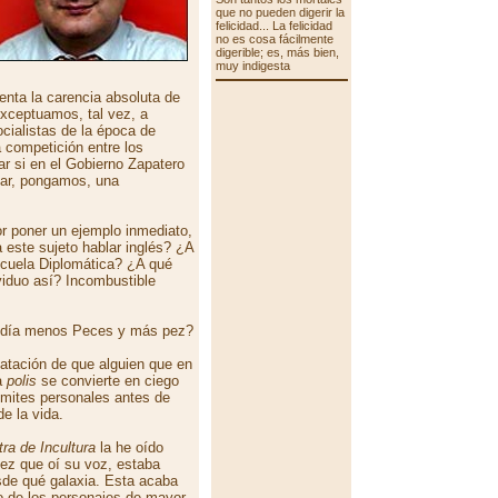
que no pueden digerir la
felicidad... La felicidad
no es cosa fácilmente
digerible; es, más bien,
muy indigesta
enta la carencia absoluta de
exceptuamos, tal vez, a
cialistas de la época de
 competición entre los
r si en el Gobierno Zapatero
nar, pongamos, una
or poner un ejemplo inmediato,
 este sujeto hablar inglés? ¿A
scuela Diplomática? ¿A qué
viduo así? Incombustible
 día menos Peces y más pez?
tatación de que alguien que en
la
polis
se convierte en ciego
ímites personales antes de
e la vida.
tra de Incultura
la he oído
vez que oí su voz, estaba
sde qué galaxia. Esta acaba
o de los personajes de mayor