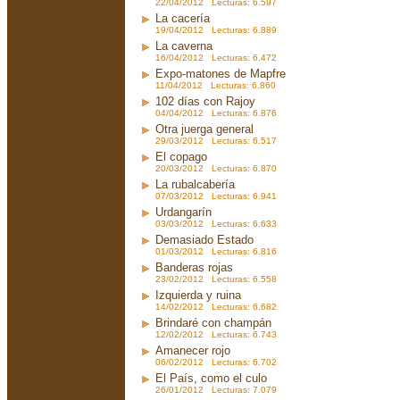
22/04/2012 Lecturas: 6.597
La cacería
19/04/2012 Lecturas: 6.889
La caverna
16/04/2012 Lecturas: 6.472
Expo-matones de Mapfre
11/04/2012 Lecturas: 6.860
102 días con Rajoy
04/04/2012 Lecturas: 6.876
Otra juerga general
29/03/2012 Lecturas: 6.517
El copago
20/03/2012 Lecturas: 6.870
La rubalcabería
07/03/2012 Lecturas: 6.941
Urdangarín
03/03/2012 Lecturas: 6.633
Demasiado Estado
01/03/2012 Lecturas: 6.816
Banderas rojas
23/02/2012 Lecturas: 6.558
Izquierda y ruina
14/02/2012 Lecturas: 6.682
Brindaré con champán
12/02/2012 Lecturas: 6.743
Amanecer rojo
06/02/2012 Lecturas: 6.702
El País, como el culo
26/01/2012 Lecturas: 7.079