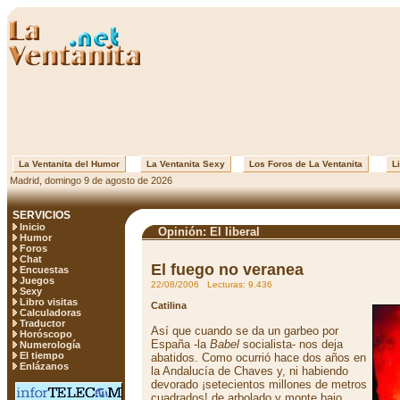
La Ventanita del Humor
La Ventanita Sexy
Los Foros de La Ventanita
Li
Madrid, domingo 9 de agosto de 2026
SERVICIOS
Inicio
Opinión: El liberal
Humor
Foros
Chat
El fuego no veranea
Encuestas
Juegos
22/08/2006 Lecturas: 9.436
Sexy
Libro visitas
Catilina
Calculadoras
Traductor
Así que cuando se da un garbeo por
Horóscopo
España -la
Babel
socialista- nos deja
Numerología
El tiempo
abatidos. Como ocurrió hace dos años en
Enlázanos
la Andalucía de Chaves y, ni habiendo
devorado ¡setecientos millones de metros
cuadrados! de arbolado y monte bajo,