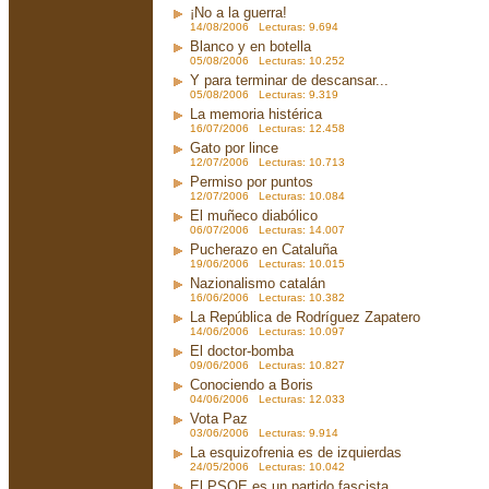
¡No a la guerra!
14/08/2006 Lecturas: 9.694
Blanco y en botella
05/08/2006 Lecturas: 10.252
Y para terminar de descansar...
05/08/2006 Lecturas: 9.319
La memoria histérica
16/07/2006 Lecturas: 12.458
Gato por lince
12/07/2006 Lecturas: 10.713
Permiso por puntos
12/07/2006 Lecturas: 10.084
El muñeco diabólico
06/07/2006 Lecturas: 14.007
Pucherazo en Cataluña
19/06/2006 Lecturas: 10.015
Nazionalismo catalán
16/06/2006 Lecturas: 10.382
La República de Rodríguez Zapatero
14/06/2006 Lecturas: 10.097
El doctor-bomba
09/06/2006 Lecturas: 10.827
Conociendo a Boris
04/06/2006 Lecturas: 12.033
Vota Paz
03/06/2006 Lecturas: 9.914
La esquizofrenia es de izquierdas
24/05/2006 Lecturas: 10.042
El PSOE es un partido fascista