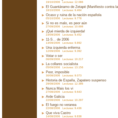
19/10/2006 Lecturas: 12.086
El Guantánamo de Zetapé (Manifiesto contra la 
18/10/2006 Lecturas: 9.464
Ocaso y ruina de la nación española
05/10/2006 Lecturas: 9.778
Si no es malo, es peor aún
27/09/2006 Lecturas: 10.698
¡Qué mierda de izquierda!
23/09/2006 Lecturas: 9.452
11-S... de 2006
13/09/2006 Lecturas: 9.892
Una izquierda enferma
12/09/2006 Lecturas: 9.392
Votar o ser
06/09/2006 Lecturas: 10.217
La collares socialista
05/09/2006 Lecturas: 13.156
Peor, imposible
30/08/2006 Lecturas: 9.073
Historia de España, Zapatero suspenso
29/08/2006 Lecturas: 12.386
Nunca Mais los vi
27/08/2006 Lecturas: 9.643
Arde Galicia
22/08/2006 Lecturas: 10.297
El fuego no veranea
22/08/2006 Lecturas: 9.436
Que viva Castro
14/08/2006 Lecturas: 9.838