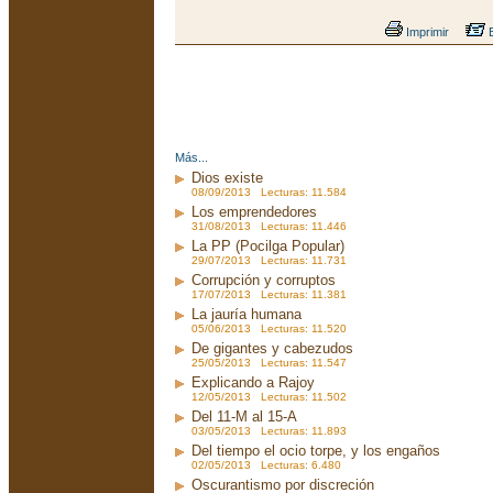
Imprimir
E
Más...
Dios existe
08/09/2013 Lecturas: 11.584
Los emprendedores
31/08/2013 Lecturas: 11.446
La PP (Pocilga Popular)
29/07/2013 Lecturas: 11.731
Corrupción y corruptos
17/07/2013 Lecturas: 11.381
La jauría humana
05/06/2013 Lecturas: 11.520
De gigantes y cabezudos
25/05/2013 Lecturas: 11.547
Explicando a Rajoy
12/05/2013 Lecturas: 11.502
Del 11-M al 15-A
03/05/2013 Lecturas: 11.893
Del tiempo el ocio torpe, y los engaños
02/05/2013 Lecturas: 6.480
Oscurantismo por discreción