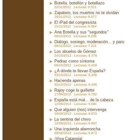
Botella, botellón y botellazo
22/11/2012 Lecturas: 6.521
Zapatero, tus muertos no te olvidan
16/11/2012 Lecturas: 6.477
El iPad del congresista
10/11/2012 Lecturas: 6.394
Ana Botella y sus "segundos"
09/11/2012 Lecturas: 6.238
Diálogo, sosiego, moderación... y paro
06/11/2012 Lecturas: 7.221
Los abuelos de Gómez
24/10/2012 Lecturas: 6.378
Pedraz como síntoma
06/10/2012 Lecturas: 6.418
¿A dónde te llevan España?
03/10/2012 Lecturas: 6.346
Hacienda apenas
02/10/2012 Lecturas: 6.406
Rajoy coge la guillette
17/09/2012 Lecturas: 6.782
España está mal... de la cabeza
12/09/2012 Lecturas: 6.691
Que alguien (nos) intervenga
28/08/2012 Lecturas: 6.673
La sentina del chivo
12/08/2012 Lecturas: 6.897
Una izquierda aberroncha
09/08/2012 Lecturas: 6.673
¡Viva Catarroja!