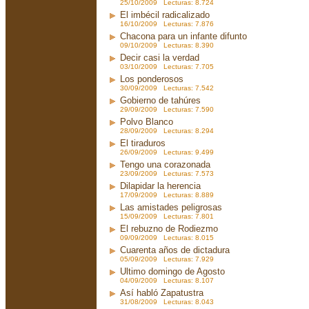
25/10/2009 Lecturas: 8.724
El imbécil radicalizado
16/10/2009 Lecturas: 7.876
Chacona para un infante difunto
09/10/2009 Lecturas: 8.390
Decir casi la verdad
03/10/2009 Lecturas: 7.705
Los ponderosos
30/09/2009 Lecturas: 7.542
Gobierno de tahúres
29/09/2009 Lecturas: 7.590
Polvo Blanco
28/09/2009 Lecturas: 8.294
El tiraduros
26/09/2009 Lecturas: 9.499
Tengo una corazonada
23/09/2009 Lecturas: 7.573
Dilapidar la herencia
17/09/2009 Lecturas: 8.889
Las amistades peligrosas
15/09/2009 Lecturas: 7.801
El rebuzno de Rodiezmo
09/09/2009 Lecturas: 8.015
Cuarenta años de dictadura
05/09/2009 Lecturas: 7.929
Ultimo domingo de Agosto
04/09/2009 Lecturas: 8.107
Así habló Zapatustra
31/08/2009 Lecturas: 8.043