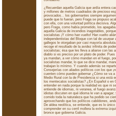
¿Recuerdan aquella Galicia que ardía entera ca
y millones de metros cuadrados de precioso esp
provocados... los gobernantes siempre argume
puede que lo fueran, pero Fraga se propuso aca
con ella, con una voluntad política decisiva. Al
pero Fraga, como había prometido, los apagaba.
aquella Galicia de incendios inagotables, porqu
socialistas ¡Y cómo han vuelto! Han vuelto aliá
independentistas del Bloque con tal de usurpar 
gallegos le otorgaban por casi mayoría absoluta
recoge el resultado de la avidez infinita de pod
socialistas; ésa que les lleva a aliarse con las
a
diablo si es preciso por un plato de poder. Pues 
ya mandan, a ver cómo mandan en el fuego, po
socialistas mandar, lo que se dice mandar, man
trabajan lo mínimo. Y cuando además se reparte
Consejerías con aliados políticos con los que ¡
cuenten cómo pueden gobernar ¿Cómo se va a e
Medio Rural con la de Presidencia si una está 
los mentecatos socialistas? ¿En Español o en 
entender en nada porque la realidad es que ni s
entiende de idiomas, ni veranea, el fuego avanza
idiotas discuten en qué idioma le van a apagar;
comido toda la naturaleza que ha podido se ci
aprovechando que los políticos cabildones, anda
De aldea neolítica, se entiende, que es lo únic
comprender en su cerril mollera la extrema izqui
bronce que gobierna Galicia.