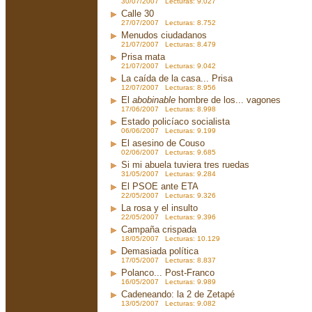
30/07/2007 Lecturas: 9.027
Calle 30
27/07/2007 Lecturas: 8.752
Menudos ciudadanos
21/07/2007 Lecturas: 8.479
Prisa mata
21/07/2007 Lecturas: 9.042
La caída de la casa... Prisa
12/07/2007 Lecturas: 8.956
El
abobinable
hombre de los... vagones
17/06/2007 Lecturas: 8.998
Estado policíaco socialista
06/06/2007 Lecturas: 9.199
El asesino de Couso
02/06/2007 Lecturas: 9.685
Si mi abuela tuviera tres ruedas
31/05/2007 Lecturas: 9.284
El PSOE ante ETA
22/05/2007 Lecturas: 9.326
La rosa y el insulto
22/05/2007 Lecturas: 9.396
Campaña crispada
18/05/2007 Lecturas: 10.129
Demasiada política
17/05/2007 Lecturas: 8.837
Polanco... Post-Franco
16/05/2007 Lecturas: 9.989
Cadeneando: la 2 de Zetapé
13/05/2007 Lecturas: 9.082