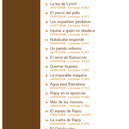
La ley de Lynch
26/07/2008 Lecturas: 9.603
El precio del pollo
22/07/2008 Lecturas: 9.371
Los españoles perdieron
15/07/2008 Lecturas: 8.062
Injuriar a quien no obedece
18/06/2008 Lecturas: 8.421
Rubalcaba responde
09/06/2008 Lecturas: 8.647
Un partido enfermo
26/05/2008 Lecturas: 8.252
El asno de Barlusconi
03/05/2008 Lecturas: 8.615
Quemar mujeres
26/04/2008 Lecturas: 8.965
La imparable máquina
24/04/2008 Lecturas: 9.069
Agua para Barcelona
22/04/2008 Lecturas: 8.704
Rajoy en la oposición
13/04/2008 Lecturas: 8.660
Más de los mismos
13/04/2008 Lecturas: 9.306
El equipo de Rajoy
03/04/2008 Lecturas: 10.803
La vuelta de Rajoy
01/04/2008 Lecturas: 8.255
El Chikilicuatre