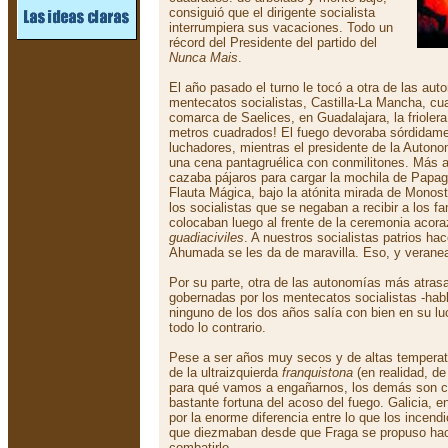
consiguió que el dirigente socialista
interrumpiera sus vacaciones. Todo un
récord del Presidente del partido del
Nunca Mais
.
El año pasado el turno le tocó a otra de las au
mentecatos socialistas, Castilla-La Mancha, cu
comarca de Saelices, en Guadalajara, la friolera
metros cuadrados! El fuego devoraba sórdidame
luchadores, mientras el presidente de la Auton
una cena pantagruélica con conmilitones. Más ar
cazaba pájaros para cargar la mochila de Papag
Flauta Mágica, bajo la atónita mirada de Mono
los socialistas que se negaban a recibir a los fa
colocaban luego al frente de la ceremonia acor
guadiaciviles
. A nuestros socialistas patrios hac
Ahumada se les da de maravilla. Eso, y verane
Por su parte, otra de las autonomías más atra
gobernadas por los mentecatos socialistas -habl
ninguno de los dos años salía con bien en su lu
todo lo contrario.
Pese a ser años muy secos y de altas temperatu
de la ultraizquierda
franquistona
(en realidad, de
para qué vamos a engañarnos, los demás son co
bastante fortuna del acoso del fuego. Galicia, en
por la enorme diferencia entre lo que los incend
que diezmaban desde que Fraga se propuso hace
combatirlo.