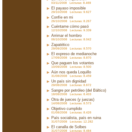
03/11/2008 Lecturas: 8.469
El payaso imposible
29/10/2008 Lecturas: 9.627
Confíe en mi
26/10/2008 Lecturas: 8.267
Cuéntame cómo pasó
12/10/2008 Lecturas: 9.339
Arrimar el hombro
06/10/2008 Lecturas: 8.042
Zapatético
29/09/2008 Lecturas: 8.570
El expreso de medianoche
17/09/2008 Lecturas: 8.870
Que paguen los votantes
10/09/2008 Lecturas: 8.500
Aún nos queda Loquillo
31/08/2008 Lecturas: 8.459
Un país sin dignidad
29/08/2008 Lecturas: 8.672
Sangre por petróleo (del Báltico)
18/08/2008 Lecturas: 8.403
Otra de jueces (y juezas)
14/08/2008 Lecturas: 8.573
Objetivo cumplido
01/08/2008 Lecturas: 8.426
País socialista, país en ruina
31/07/2008 Lecturas: 12.282
El canalla de Solbes
31/07/2008 Lecturas: 8.484