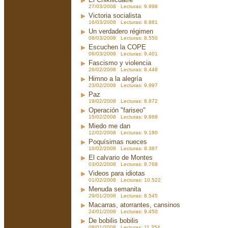
27/03/2008 Lecturas: 9.998
Victoria socialista
16/03/2008 Lecturas: 8.881
Un verdadero régimen
08/03/2008 Lecturas: 8.550
Escuchen la COPE
06/03/2008 Lecturas: 9.401
Fascismo y violencia
26/02/2008 Lecturas: 8.448
Himno a la alegría
23/02/2008 Lecturas: 9.997
Paz
19/02/2008 Lecturas: 8.872
Operación "fariseo"
15/02/2008 Lecturas: 9.868
Miedo me dan
12/02/2008 Lecturas: 9.180
Poquísimas nueces
10/02/2008 Lecturas: 8.387
El calvario de Montes
03/02/2008 Lecturas: 8.768
Videos para idiotas
01/02/2008 Lecturas: 10.522
Menuda semanita
29/01/2008 Lecturas: 8.545
Macarras, atorrantes, cansinos
24/01/2008 Lecturas: 9.450
De bobilis bobilis
08/01/2008 Lecturas: 11.354