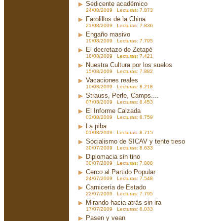
Sedicente académico
24/08/2009 Lecturas: 7.873
Farolillos de la China
21/08/2009 Lecturas: 7.836
Engaño masivo
19/08/2009 Lecturas: 7.795
El decretazo de Zetapé
18/08/2009 Lecturas: 7.421
Nuestra Cultura por los suelos
15/08/2009 Lecturas: 7.882
Vacaciones reales
10/08/2009 Lecturas: 8.218
Strauss, Perle, Camps....
07/08/2009 Lecturas: 8.453
El Informe Calzada
03/08/2009 Lecturas: 8.759
La piba
01/08/2009 Lecturas: 8.715
Socialismo de SICAV y tente tieso
30/07/2009 Lecturas: 8.633
Diplomacia sin tino
30/07/2009 Lecturas: 7.888
Cerco al Partido Popular
24/07/2009 Lecturas: 7.548
Carnicería de Estado
22/07/2009 Lecturas: 7.795
Mirando hacia atrás sin ira
17/07/2009 Lecturas: 8.033
Pasen y vean