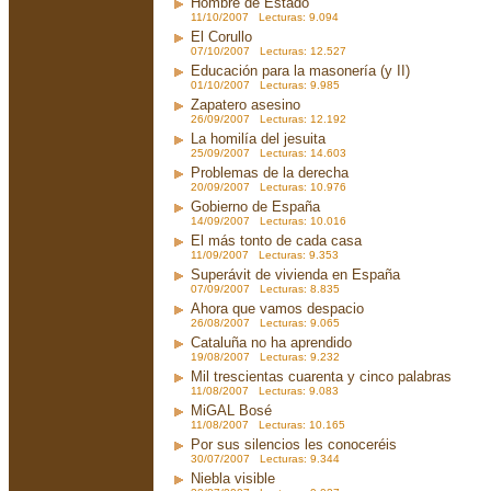
Hombre de Estado
11/10/2007 Lecturas: 9.094
El Corullo
07/10/2007 Lecturas: 12.527
Educación para la masonería (y II)
01/10/2007 Lecturas: 9.985
Zapatero asesino
26/09/2007 Lecturas: 12.192
La homilía del jesuita
25/09/2007 Lecturas: 14.603
Problemas de la derecha
20/09/2007 Lecturas: 10.976
Gobierno de España
14/09/2007 Lecturas: 10.016
El más tonto de cada casa
11/09/2007 Lecturas: 9.353
Superávit de vivienda en España
07/09/2007 Lecturas: 8.835
Ahora que vamos despacio
26/08/2007 Lecturas: 9.065
Cataluña no ha aprendido
19/08/2007 Lecturas: 9.232
Mil trescientas cuarenta y cinco palabras
11/08/2007 Lecturas: 9.083
MiGAL Bosé
11/08/2007 Lecturas: 10.165
Por sus silencios les conoceréis
30/07/2007 Lecturas: 9.344
Niebla visible