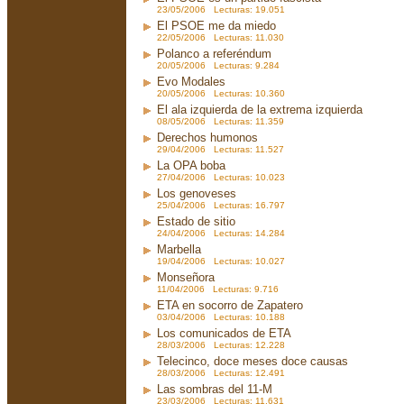
23/05/2006 Lecturas: 19.051
El PSOE me da miedo
22/05/2006 Lecturas: 11.030
Polanco a referéndum
20/05/2006 Lecturas: 9.284
Evo Modales
20/05/2006 Lecturas: 10.360
El ala izquierda de la extrema izquierda
08/05/2006 Lecturas: 11.359
Derechos humonos
29/04/2006 Lecturas: 11.527
La OPA boba
27/04/2006 Lecturas: 10.023
Los genoveses
25/04/2006 Lecturas: 16.797
Estado de sitio
24/04/2006 Lecturas: 14.284
Marbella
19/04/2006 Lecturas: 10.027
Monseñora
11/04/2006 Lecturas: 9.716
ETA en socorro de Zapatero
03/04/2006 Lecturas: 10.188
Los comunicados de ETA
28/03/2006 Lecturas: 12.228
Telecinco, doce meses doce causas
28/03/2006 Lecturas: 12.491
Las sombras del 11-M
23/03/2006 Lecturas: 11.631