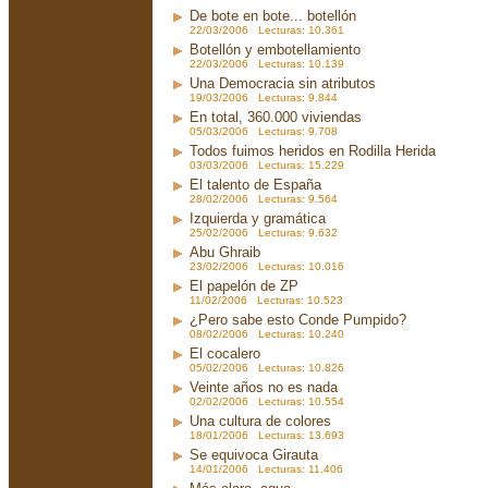
De bote en bote... botellón
22/03/2006 Lecturas: 10.361
Botellón y embotellamiento
22/03/2006 Lecturas: 10.139
Una Democracia sin atributos
19/03/2006 Lecturas: 9.844
En total, 360.000 viviendas
05/03/2006 Lecturas: 9.708
Todos fuimos heridos en Rodilla Herida
03/03/2006 Lecturas: 15.229
El talento de España
28/02/2006 Lecturas: 9.564
Izquierda y gramática
25/02/2006 Lecturas: 9.632
Abu Ghraib
23/02/2006 Lecturas: 10.016
El papelón de ZP
11/02/2006 Lecturas: 10.523
¿Pero sabe esto Conde Pumpido?
08/02/2006 Lecturas: 10.240
El cocalero
05/02/2006 Lecturas: 10.826
Veinte años no es nada
02/02/2006 Lecturas: 10.554
Una cultura de colores
18/01/2006 Lecturas: 13.693
Se equivoca Girauta
14/01/2006 Lecturas: 11.406