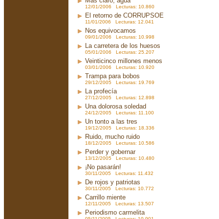
Más claro, agua
12/01/2006 Lecturas: 10.860
El retorno de CORRUPSOE
11/01/2006 Lecturas: 12.041
Nos equivocamos
09/01/2006 Lecturas: 10.998
La carretera de los huesos
05/01/2006 Lecturas: 25.207
Veinticinco millones menos
03/01/2006 Lecturas: 10.920
Trampa para bobos
29/12/2005 Lecturas: 19.769
La profecía
27/12/2005 Lecturas: 12.898
Una dolorosa soledad
24/12/2005 Lecturas: 11.100
Un tonto a las tres
19/12/2005 Lecturas: 18.336
Ruido, mucho ruido
18/12/2005 Lecturas: 10.586
Perder y gobernar
13/12/2005 Lecturas: 10.480
¡No pasarán!
30/11/2005 Lecturas: 11.432
De rojos y patriotas
30/11/2005 Lecturas: 10.772
Carrillo miente
12/11/2005 Lecturas: 13.507
Periodismo carmelita
05/11/2005 Lecturas: 10.901