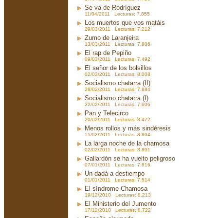
Se va de Rodríguez
11/04/2011 Lecturas: 7.855
Los muertos que vos matáis
29/03/2011 Lecturas: 7.212
Zumo de Laranjeira
13/03/2011 Lecturas: 7.806
El rap de Pepiño
09/03/2011 Lecturas: 7.492
El señor de los bolsillos
02/03/2011 Lecturas: 8.008
Socialismo chatarra (II)
28/02/2011 Lecturas: 7.884
Socialismo chatarra (I)
22/02/2011 Lecturas: 7.606
Pan y Telecirco
20/02/2011 Lecturas: 8.472
Menos rollos y más sindéresis
15/02/2011 Lecturas: 8.804
La larga noche de la chamosa
02/02/2011 Lecturas: 8.891
Gallardón se ha vuelto peligroso
07/01/2011 Lecturas: 7.816
Un dadá a destiempo
01/01/2011 Lecturas: 7.514
El síndrome Chamosa
19/12/2010 Lecturas: 8.213
El Ministerio del Jumento
17/12/2010 Lecturas: 8.722