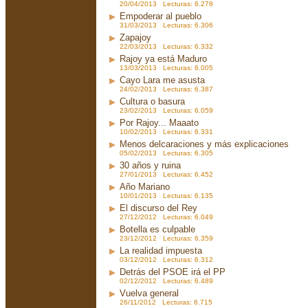
20/04/2013 Lecturas: 6.278
Empoderar al pueblo
31/03/2013 Lecturas: 6.306
Zapajoy
22/03/2013 Lecturas: 6.332
Rajoy ya está Maduro
13/03/2013 Lecturas: 6.005
Cayo Lara me asusta
24/02/2013 Lecturas: 6.387
Cultura o basura
23/02/2013 Lecturas: 6.059
Por Rajoy... Maaato
10/02/2013 Lecturas: 6.331
Menos delcaraciones y más explicaciones
05/02/2013 Lecturas: 6.305
30 años y ruina
27/01/2013 Lecturas: 6.452
Año Mariano
10/01/2013 Lecturas: 6.135
El discurso del Rey
27/12/2012 Lecturas: 6.049
Botella es culpable
23/12/2012 Lecturas: 6.359
La realidad impuesta
03/12/2012 Lecturas: 6.312
Detrás del PSOE irá el PP
02/12/2012 Lecturas: 6.489
Vuelva general
26/11/2012 Lecturas: 6.715