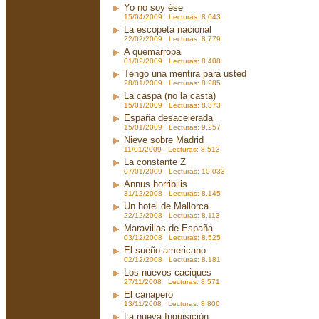
Yo no soy ése
15/04/2009 Lecturas: 8.043
La escopeta nacional
22/02/2009 Lecturas: 8.779
A quemarropa
01/02/2009 Lecturas: 8.408
Tengo una mentira para usted
28/01/2009 Lecturas: 8.285
La caspa (no la casta)
15/01/2009 Lecturas: 8.373
España desacelerada
15/01/2009 Lecturas: 9.257
Nieve sobre Madrid
11/01/2009 Lecturas: 8.513
La constante Z
07/01/2009 Lecturas: 10.033
Annus horribilis
31/12/2008 Lecturas: 8.145
Un hotel de Mallorca
22/12/2008 Lecturas: 8.113
Maravillas de España
03/12/2008 Lecturas: 8.525
El sueño americano
02/12/2008 Lecturas: 8.181
Los nuevos caciques
27/11/2008 Lecturas: 8.571
El canapero
13/11/2008 Lecturas: 8.806
La nueva Inquisición