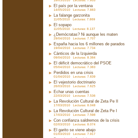
18/05/2010 Lecturas: 7.933
El país por la ventana
14/05/2010 Lecturas: 7.883
La falange garzonita
11/05/2010 Lecturas: 7.869
El sopapo
11/05/2010 Lecturas: 8.137
¿Demócratas? Ni aunque les maten
29/04/2010 Lecturas: 7.707
España hacia los 6 millones de parados
19/04/2010 Lecturas: 7.734
Cánticos de la Izquierda
09/04/2010 Lecturas: 8.384
El déficit democrático del PSOE
05/04/2010 Lecturas: 7.383
Perdidos en una crisis
01/04/2010 Lecturas: 7.839
El vejestorio doctrinario
26/03/2010 Lecturas: 7.625
Echar unas cuentas
22/03/2010 Lecturas: 7.536
La Revolución Cultural de Zeta Pe II
17/03/2010 Lecturas: 8.048
La Revolución Cultural de Zeta Pe I
17/03/2010 Lecturas: 7.598
Con confianza saldremos de la crisis
02/03/2010 Lecturas: 8.074
El garito se viene abajo
01/03/2010 Lecturas: 7.917