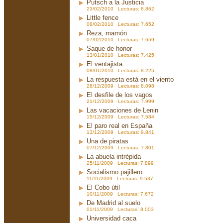
Putsch a la Justicia
23/02/2010 Lecturas: 8.862
Little fence
08/02/2010 Lecturas: 7.652
Reza, mamón
07/02/2010 Lecturas: 7.659
Saque de honor
13/01/2010 Lecturas: 7.425
El ventajista
08/01/2010 Lecturas: 8.225
La respuesta está en el viento
28/12/2009 Lecturas: 8.098
El desfile de los vagos
21/12/2009 Lecturas: 7.999
Las vacaciones de Lenin
15/12/2009 Lecturas: 7.584
El paro real en España
13/12/2009 Lecturas: 9.841
Una de piratas
07/12/2009 Lecturas: 7.801
La abuela intrépida
25/11/2009 Lecturas: 7.899
Socialismo pajillero
11/11/2009 Lecturas: 9.537
El Cobo útil
10/11/2009 Lecturas: 7.672
De Madrid al suelo
01/11/2009 Lecturas: 8.003
Universidad caca