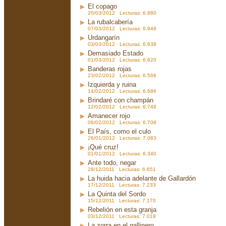
El copago
20/03/2012 Lecturas: 6.880
La rubalcabería
07/03/2012 Lecturas: 6.948
Urdangarín
03/03/2012 Lecturas: 6.638
Demasiado Estado
01/03/2012 Lecturas: 6.820
Banderas rojas
23/02/2012 Lecturas: 6.566
Izquierda y ruina
14/02/2012 Lecturas: 6.686
Brindaré con champán
12/02/2012 Lecturas: 6.748
Amanecer rojo
06/02/2012 Lecturas: 6.708
El País, como el culo
26/01/2012 Lecturas: 7.083
¡Qué cruz!
01/01/2012 Lecturas: 6.340
Ante todo, negar
28/12/2011 Lecturas: 6.651
La huida hacia adelante de Gallardón
17/12/2011 Lecturas: 7.233
La Quinta del Sordo
15/12/2011 Lecturas: 7.170
Rebelión en esta granja
03/12/2011 Lecturas: 7.018
La zorra en el gallinero