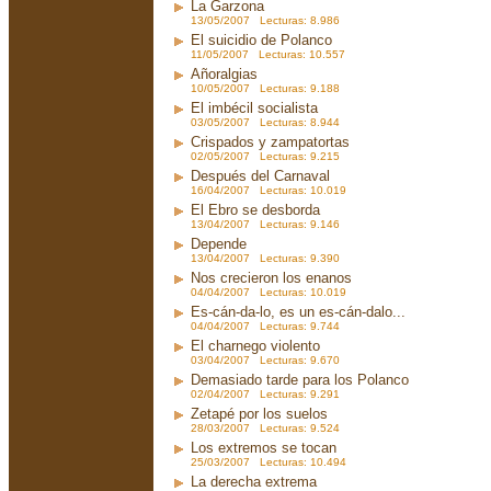
La Garzona
13/05/2007 Lecturas: 8.986
El suicidio de Polanco
11/05/2007 Lecturas: 10.557
Añoralgias
10/05/2007 Lecturas: 9.188
El imbécil socialista
03/05/2007 Lecturas: 8.944
Crispados y zampatortas
02/05/2007 Lecturas: 9.215
Después del Carnaval
16/04/2007 Lecturas: 10.019
El Ebro se desborda
13/04/2007 Lecturas: 9.146
Depende
13/04/2007 Lecturas: 9.390
Nos crecieron los enanos
04/04/2007 Lecturas: 10.019
Es-cán-da-lo, es un es-cán-dalo...
04/04/2007 Lecturas: 9.744
El charnego violento
03/04/2007 Lecturas: 9.670
Demasiado tarde para los Polanco
02/04/2007 Lecturas: 9.291
Zetapé por los suelos
28/03/2007 Lecturas: 9.524
Los extremos se tocan
25/03/2007 Lecturas: 10.494
La derecha extrema