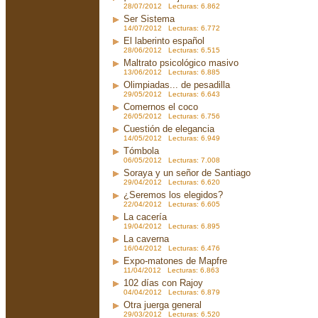
28/07/2012 Lecturas: 6.862
Ser Sistema
14/07/2012 Lecturas: 6.772
El laberinto español
28/06/2012 Lecturas: 6.515
Maltrato psicológico masivo
13/06/2012 Lecturas: 6.885
Olimpiadas... de pesadilla
29/05/2012 Lecturas: 6.643
Comernos el coco
26/05/2012 Lecturas: 6.756
Cuestión de elegancia
14/05/2012 Lecturas: 6.949
Tómbola
06/05/2012 Lecturas: 7.008
Soraya y un señor de Santiago
29/04/2012 Lecturas: 6.620
¿Seremos los elegidos?
22/04/2012 Lecturas: 6.605
La cacería
19/04/2012 Lecturas: 6.895
La caverna
16/04/2012 Lecturas: 6.476
Expo-matones de Mapfre
11/04/2012 Lecturas: 6.863
102 días con Rajoy
04/04/2012 Lecturas: 6.879
Otra juerga general
29/03/2012 Lecturas: 6.520