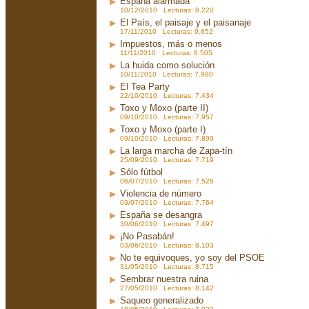
España alarmada
10/12/2010 Lecturas: 8.220
El País, el paisaje y el paisanaje
17/11/2010 Lecturas: 9.652
Impuestos, más o menos
11/11/2010 Lecturas: 8.505
La huida como solución
10/11/2010 Lecturas: 7.980
El Tea Party
22/10/2010 Lecturas: 7.434
Toxo y Moxo (parte II)
09/10/2010 Lecturas: 7.957
Toxo y Moxo (parte I)
09/10/2010 Lecturas: 7.899
La larga marcha de Zapa-tín
25/09/2010 Lecturas: 7.719
Sólo fútbol
06/07/2010 Lecturas: 7.528
Violencia de número
03/07/2010 Lecturas: 7.764
España se desangra
30/06/2010 Lecturas: 7.497
¡No Pasabán!
03/06/2010 Lecturas: 8.103
No te equivoques, yo soy del PSOE
31/05/2010 Lecturas: 8.715
Sembrar nuestra ruina
27/05/2010 Lecturas: 8.142
Saqueo generalizado