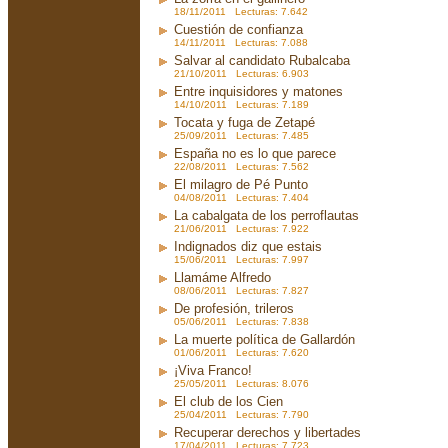
18/11/2011 Lecturas: 7.642
Cuestión de confianza
14/11/2011 Lecturas: 7.088
Salvar al candidato Rubalcaba
21/10/2011 Lecturas: 6.903
Entre inquisidores y matones
14/10/2011 Lecturas: 7.189
Tocata y fuga de Zetapé
25/09/2011 Lecturas: 7.485
España no es lo que parece
22/08/2011 Lecturas: 7.562
El milagro de Pé Punto
04/08/2011 Lecturas: 7.404
La cabalgata de los perroflautas
21/06/2011 Lecturas: 7.922
Indignados diz que estais
15/06/2011 Lecturas: 7.997
Llamáme Alfredo
08/06/2011 Lecturas: 7.827
De profesión, trileros
05/06/2011 Lecturas: 7.838
La muerte política de Gallardón
01/06/2011 Lecturas: 7.620
¡Viva Franco!
25/05/2011 Lecturas: 8.076
El club de los Cien
25/04/2011 Lecturas: 7.790
Recuperar derechos y libertades
17/04/2011 Lecturas: 7.723