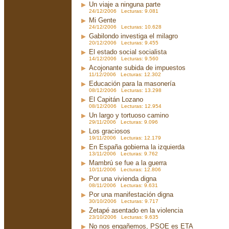
Un viaje a ninguna parte
24/12/2006 Lecturas: 9.081
Mi Gente
24/12/2006 Lecturas: 10.628
Gabilondo investiga el milagro
20/12/2006 Lecturas: 9.455
El estado social socialista
14/12/2006 Lecturas: 9.560
Acojonante subida de impuestos
11/12/2006 Lecturas: 12.302
Educación para la masonería
08/12/2006 Lecturas: 13.298
El Capitán Lozano
08/12/2006 Lecturas: 12.954
Un largo y tortuoso camino
29/11/2006 Lecturas: 9.096
Los graciosos
19/11/2006 Lecturas: 12.179
En España gobierna la izquierda
13/11/2006 Lecturas: 9.762
Mambrú se fue a la guerra
10/11/2006 Lecturas: 12.806
Por una vivienda digna
08/11/2006 Lecturas: 9.631
Por una manifestación digna
30/10/2006 Lecturas: 9.717
Zetapé asentado en la violencia
23/10/2006 Lecturas: 9.635
No nos engañemos, PSOE es ETA