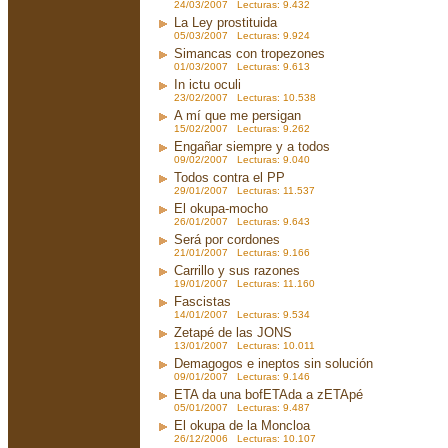
24/03/2007 Lecturas: 9.432
La Ley prostituida
05/03/2007 Lecturas: 9.924
Simancas con tropezones
01/03/2007 Lecturas: 9.613
In ictu oculi
23/02/2007 Lecturas: 10.538
A mí que me persigan
15/02/2007 Lecturas: 9.262
Engañar siempre y a todos
09/02/2007 Lecturas: 9.040
Todos contra el PP
29/01/2007 Lecturas: 11.537
El okupa-mocho
26/01/2007 Lecturas: 9.643
Será por cordones
21/01/2007 Lecturas: 9.166
Carrillo y sus razones
19/01/2007 Lecturas: 11.160
Fascistas
14/01/2007 Lecturas: 9.534
Zetapé de las JONS
13/01/2007 Lecturas: 10.011
Demagogos e ineptos sin solución
09/01/2007 Lecturas: 9.146
ETA da una bofETAda a zETApé
05/01/2007 Lecturas: 9.487
El okupa de la Moncloa
26/12/2006 Lecturas: 10.107