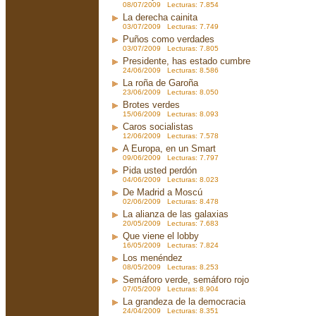
08/07/2009 Lecturas: 7.854
La derecha cainita
03/07/2009 Lecturas: 7.749
Puños como verdades
03/07/2009 Lecturas: 7.805
Presidente, has estado cumbre
24/06/2009 Lecturas: 8.586
La roña de Garoña
23/06/2009 Lecturas: 8.050
Brotes verdes
15/06/2009 Lecturas: 8.093
Caros socialistas
12/06/2009 Lecturas: 7.578
A Europa, en un Smart
09/06/2009 Lecturas: 7.797
Pida usted perdón
04/06/2009 Lecturas: 8.023
De Madrid a Moscú
02/06/2009 Lecturas: 8.478
La alianza de las galaxias
20/05/2009 Lecturas: 7.683
Que viene el lobby
16/05/2009 Lecturas: 7.824
Los menéndez
08/05/2009 Lecturas: 8.253
Semáforo verde, semáforo rojo
07/05/2009 Lecturas: 8.904
La grandeza de la democracia
24/04/2009 Lecturas: 8.351