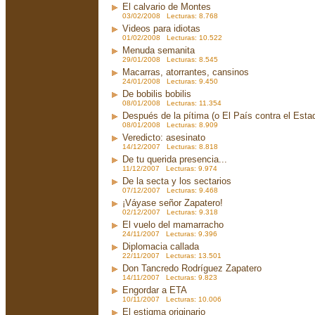
El calvario de Montes
03/02/2008 Lecturas: 8.768
Videos para idiotas
01/02/2008 Lecturas: 10.522
Menuda semanita
29/01/2008 Lecturas: 8.545
Macarras, atorrantes, cansinos
24/01/2008 Lecturas: 9.450
De bobilis bobilis
08/01/2008 Lecturas: 11.354
Después de la pítima (o El País contra el Est
08/01/2008 Lecturas: 8.909
Veredicto: asesinato
14/12/2007 Lecturas: 8.818
De tu querida presencia...
11/12/2007 Lecturas: 9.974
De la secta y los sectarios
07/12/2007 Lecturas: 9.468
¡Váyase señor Zapatero!
02/12/2007 Lecturas: 9.318
El vuelo del mamarracho
24/11/2007 Lecturas: 9.396
Diplomacia callada
22/11/2007 Lecturas: 13.501
Don Tancredo Rodríguez Zapatero
14/11/2007 Lecturas: 9.823
Engordar a ETA
10/11/2007 Lecturas: 10.006
El estigma originario