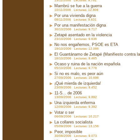
13/11/2006 Lecturas: 9.762
Mambrú se fue a la guerra
10/11/2006 Lecturas: 12.806
Por una vivienda digna
08/11/2006 Lecturas: 9.631
Por una manifestación digna
30/10/2006 Lecturas: 9.717
Zetapé asentado en la violencia
23/10/2006 Lecturas: 9.636
No nos engañemos, PSOE es ETA
19/10/2006 Lecturas: 12.086
El Guantánamo de Zetapé (Manifiesto contra la 
18/10/2006 Lecturas: 9.465
Ocaso y ruina de la nación española
05/10/2006 Lecturas: 9.778
Si no es malo, es peor aún
27/09/2006 Lecturas: 10.698
¡Qué mierda de izquierda!
23/09/2006 Lecturas: 9.452
11-S... de 2006
13/09/2006 Lecturas: 9.892
Una izquierda enferma
12/09/2006 Lecturas: 9.392
Votar o ser
06/09/2006 Lecturas: 10.217
La collares socialista
05/09/2006 Lecturas: 13.156
Peor, imposible
30/08/2006 Lecturas: 9.073