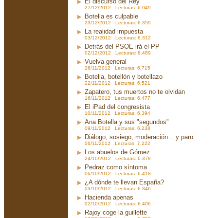
El discurso del Rey
27/12/2012 Lecturas: 6.049
Botella es culpable
23/12/2012 Lecturas: 6.359
La realidad impuesta
03/12/2012 Lecturas: 6.312
Detrás del PSOE irá el PP
02/12/2012 Lecturas: 6.489
Vuelva general
26/11/2012 Lecturas: 6.715
Botella, botellón y botellazo
22/11/2012 Lecturas: 6.521
Zapatero, tus muertos no te olvidan
16/11/2012 Lecturas: 6.477
El iPad del congresista
10/11/2012 Lecturas: 6.394
Ana Botella y sus "segundos"
09/11/2012 Lecturas: 6.238
Diálogo, sosiego, moderación... y paro
06/11/2012 Lecturas: 7.222
Los abuelos de Gómez
24/10/2012 Lecturas: 6.378
Pedraz como síntoma
06/10/2012 Lecturas: 6.418
¿A dónde te llevan España?
03/10/2012 Lecturas: 6.346
Hacienda apenas
02/10/2012 Lecturas: 6.406
Rajoy coge la guillette