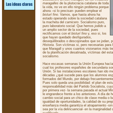
maragalles
de la plutocracia catalana de toda
la vida, no ve en ello ningún problema porque
ahora –si lo precisan- pueden emplear el
bisturí fino
. Vamos, que hasta ahora ha
estado operando sobre la sociedad catalana
la macheta del
carnicero
. Socialismo puro,
puro laboratorio social: Que hemos
jodido
a
un amplio sector de la sociedad, pues
rectificamos con el
bisturí fino
y, eso si, los
que hayan quedado desfigurados,
desequilibrados o descojonados que se jodan, 
Historia
. Son víctimas si, pero necesarias para 
que Maragall y unos cuantos visionarios más t
de la planificación desatinada, víctimas del est
socialismo.
Hace escasas semanas la Unión Europea hacía 
cual los profesores españoles de secundaria so
Unión. Si las instalaciones escolares han ido m
décadas ¿qué sucede para que los alumnos espa
formados del Mundo, por debajo frecuentemente
Pues solo queda una posibilidad: el plan de est
responsabilidad más del Partido Socialista, cu
por primera vez- la semana pasada el actual Mi
le engrandece frente a los anteriores. A día de ho
cambio social para un chico de clase media o b
igualdad de oportunidades, la calidad de su pr
enseñanza media garantiza el atrapamiento -sin 
sea por la vía delincuencial- en la marginalida
cualificada.