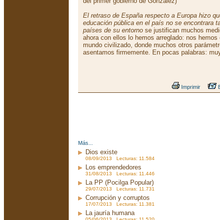
del primer gobierno de González)
El retraso de España respecto a Europa hizo qu
educación pública en el país no se encontrara 
países de su entorno
se justifican muchos medi
ahora con ellos lo hemos arreglado: nos hemos 
mundo civilizado, donde muchos otros parámetr
asentamos firmemente. En pocas palabras: muy,
Imprimir
E
Más...
Dios existe
08/09/2013 Lecturas: 11.584
Los emprendedores
31/08/2013 Lecturas: 11.446
La PP (Pocilga Popular)
29/07/2013 Lecturas: 11.731
Corrupción y corruptos
17/07/2013 Lecturas: 11.381
La jauría humana
05/06/2013 Lecturas: 11.520