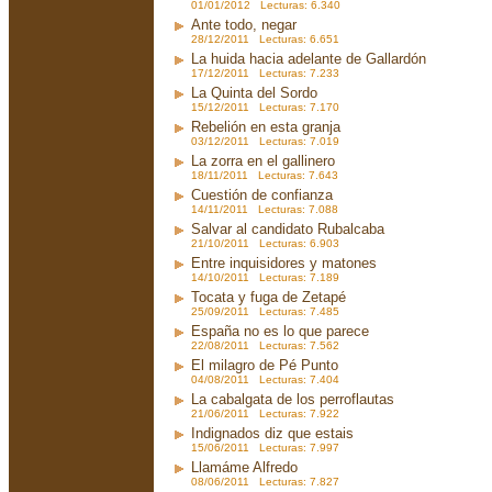
01/01/2012 Lecturas: 6.340
Ante todo, negar
28/12/2011 Lecturas: 6.651
La huida hacia adelante de Gallardón
17/12/2011 Lecturas: 7.233
La Quinta del Sordo
15/12/2011 Lecturas: 7.170
Rebelión en esta granja
03/12/2011 Lecturas: 7.019
La zorra en el gallinero
18/11/2011 Lecturas: 7.643
Cuestión de confianza
14/11/2011 Lecturas: 7.088
Salvar al candidato Rubalcaba
21/10/2011 Lecturas: 6.903
Entre inquisidores y matones
14/10/2011 Lecturas: 7.189
Tocata y fuga de Zetapé
25/09/2011 Lecturas: 7.485
España no es lo que parece
22/08/2011 Lecturas: 7.562
El milagro de Pé Punto
04/08/2011 Lecturas: 7.404
La cabalgata de los perroflautas
21/06/2011 Lecturas: 7.922
Indignados diz que estais
15/06/2011 Lecturas: 7.997
Llamáme Alfredo
08/06/2011 Lecturas: 7.827