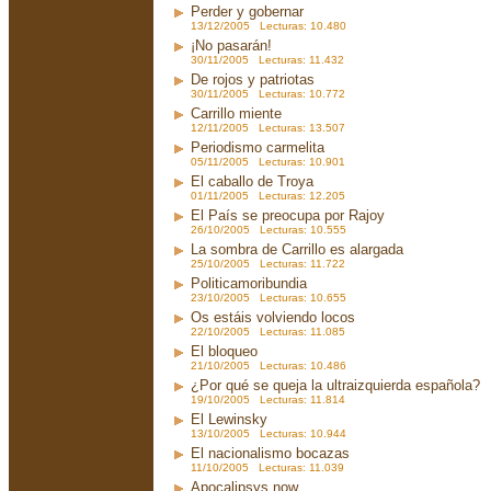
Perder y gobernar
13/12/2005 Lecturas: 10.480
¡No pasarán!
30/11/2005 Lecturas: 11.432
De rojos y patriotas
30/11/2005 Lecturas: 10.772
Carrillo miente
12/11/2005 Lecturas: 13.507
Periodismo carmelita
05/11/2005 Lecturas: 10.901
El caballo de Troya
01/11/2005 Lecturas: 12.205
El País se preocupa por Rajoy
26/10/2005 Lecturas: 10.555
La sombra de Carrillo es alargada
25/10/2005 Lecturas: 11.722
Politicamoribundia
23/10/2005 Lecturas: 10.655
Os estáis volviendo locos
22/10/2005 Lecturas: 11.085
El bloqueo
21/10/2005 Lecturas: 10.486
¿Por qué se queja la ultraizquierda española?
19/10/2005 Lecturas: 11.814
El Lewinsky
13/10/2005 Lecturas: 10.944
El nacionalismo bocazas
11/10/2005 Lecturas: 11.039
Apocalipsys now