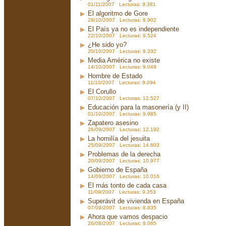
01/11/2007 Lecturas: 9.381
El algoritmo de Gore
28/10/2007 Lecturas: 8.902
El País ya no es independiente
22/10/2007 Lecturas: 9.524
¿He sido yo?
20/10/2007 Lecturas: 9.332
Media América no existe
14/10/2007 Lecturas: 9.048
Hombre de Estado
11/10/2007 Lecturas: 9.094
El Corullo
07/10/2007 Lecturas: 12.527
Educación para la masonería (y II)
01/10/2007 Lecturas: 9.985
Zapatero asesino
26/09/2007 Lecturas: 12.192
La homilía del jesuita
25/09/2007 Lecturas: 14.603
Problemas de la derecha
20/09/2007 Lecturas: 10.977
Gobierno de España
14/09/2007 Lecturas: 10.016
El más tonto de cada casa
11/09/2007 Lecturas: 9.353
Superávit de vivienda en España
07/09/2007 Lecturas: 8.835
Ahora que vamos despacio
26/08/2007 Lecturas: 9.065