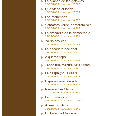
La alianza de las galaxias
20/05/2009 Lecturas: 7.683
Que viene el lobby
16/05/2009 Lecturas: 7.824
Los menéndez
08/05/2009 Lecturas: 8.253
Semáforo verde, semáforo rojo
07/05/2009 Lecturas: 8.904
La grandeza de la democracia
24/04/2009 Lecturas: 8.351
Yo no soy ése
15/04/2009 Lecturas: 8.043
La escopeta nacional
22/02/2009 Lecturas: 8.779
A quemarropa
01/02/2009 Lecturas: 8.408
Tengo una mentira para usted
28/01/2009 Lecturas: 8.285
La caspa (no la casta)
15/01/2009 Lecturas: 8.373
España desacelerada
15/01/2009 Lecturas: 9.257
Nieve sobre Madrid
11/01/2009 Lecturas: 8.513
La constante Z
07/01/2009 Lecturas: 10.033
Annus horribilis
31/12/2008 Lecturas: 8.145
Un hotel de Mallorca