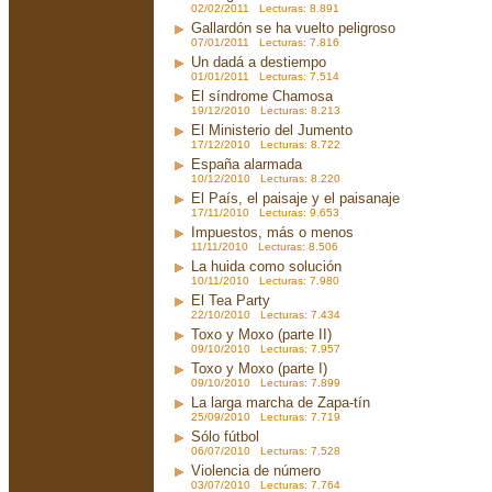
02/02/2011 Lecturas: 8.891
Gallardón se ha vuelto peligroso
07/01/2011 Lecturas: 7.816
Un dadá a destiempo
01/01/2011 Lecturas: 7.514
El síndrome Chamosa
19/12/2010 Lecturas: 8.213
El Ministerio del Jumento
17/12/2010 Lecturas: 8.722
España alarmada
10/12/2010 Lecturas: 8.220
El País, el paisaje y el paisanaje
17/11/2010 Lecturas: 9.653
Impuestos, más o menos
11/11/2010 Lecturas: 8.506
La huida como solución
10/11/2010 Lecturas: 7.980
El Tea Party
22/10/2010 Lecturas: 7.434
Toxo y Moxo (parte II)
09/10/2010 Lecturas: 7.957
Toxo y Moxo (parte I)
09/10/2010 Lecturas: 7.899
La larga marcha de Zapa-tín
25/09/2010 Lecturas: 7.719
Sólo fútbol
06/07/2010 Lecturas: 7.528
Violencia de número
03/07/2010 Lecturas: 7.764