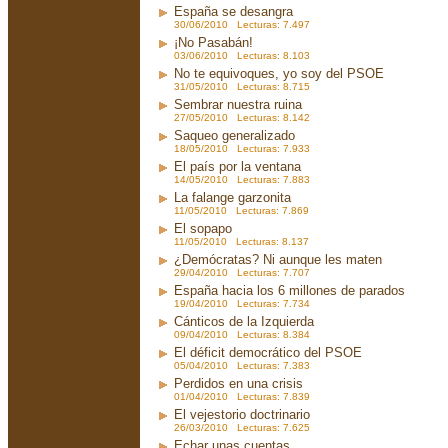
España se desangra
30/06/2010 Lecturas: 7.497
¡No Pasabán!
03/06/2010 Lecturas: 8.103
No te equivoques, yo soy del PSOE
31/05/2010 Lecturas: 8.715
Sembrar nuestra ruina
27/05/2010 Lecturas: 8.142
Saqueo generalizado
18/05/2010 Lecturas: 7.933
El país por la ventana
14/05/2010 Lecturas: 7.883
La falange garzonita
11/05/2010 Lecturas: 7.869
El sopapo
11/05/2010 Lecturas: 8.137
¿Demócratas? Ni aunque les maten
29/04/2010 Lecturas: 7.707
España hacia los 6 millones de parados
19/04/2010 Lecturas: 7.734
Cánticos de la Izquierda
09/04/2010 Lecturas: 8.384
El déficit democrático del PSOE
05/04/2010 Lecturas: 7.383
Perdidos en una crisis
01/04/2010 Lecturas: 7.839
El vejestorio doctrinario
26/03/2010 Lecturas: 7.625
Echar unas cuentas