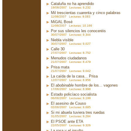
Cataluña no ha aprendido
19/08/2007 Lecturas: 9.232
Mil trescientas cuarenta y cinco palabras
11/08/2007 Lecturas: 9.083
MiGAL Bosé
11/08/2007 Lecturas: 10.166
Por sus silencios les conoceréis
30/07/2007 Lecturas: 9.344
Niebla visible
30/07/2007 Lecturas: 9.027
Calle 30
27/07/2007 Lecturas: 8.752
Menudos ciudadanos
21/07/2007 Lecturas: 8.479
Prisa mata
21/07/2007 Lecturas: 9.042
La caída de la casa... Prisa
12/07/2007 Lecturas: 8.956
El
abobinable
hombre de los... vagones
17/06/2007 Lecturas: 8.998
Estado policíaco socialista
06/06/2007 Lecturas: 9.199
El asesino de Couso
02/06/2007 Lecturas: 9.685
Si mi abuela tuviera tres ruedas
31/05/2007 Lecturas: 9.284
El PSOE ante ETA
22/05/2007 Lecturas: 9.326
La rosa y el insulto