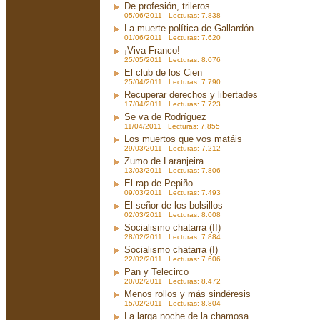
De profesión, trileros
05/06/2011 Lecturas: 7.838
La muerte política de Gallardón
01/06/2011 Lecturas: 7.620
¡Viva Franco!
25/05/2011 Lecturas: 8.076
El club de los Cien
25/04/2011 Lecturas: 7.790
Recuperar derechos y libertades
17/04/2011 Lecturas: 7.723
Se va de Rodríguez
11/04/2011 Lecturas: 7.855
Los muertos que vos matáis
29/03/2011 Lecturas: 7.212
Zumo de Laranjeira
13/03/2011 Lecturas: 7.806
El rap de Pepiño
09/03/2011 Lecturas: 7.493
El señor de los bolsillos
02/03/2011 Lecturas: 8.008
Socialismo chatarra (II)
28/02/2011 Lecturas: 7.884
Socialismo chatarra (I)
22/02/2011 Lecturas: 7.606
Pan y Telecirco
20/02/2011 Lecturas: 8.472
Menos rollos y más sindéresis
15/02/2011 Lecturas: 8.804
La larga noche de la chamosa