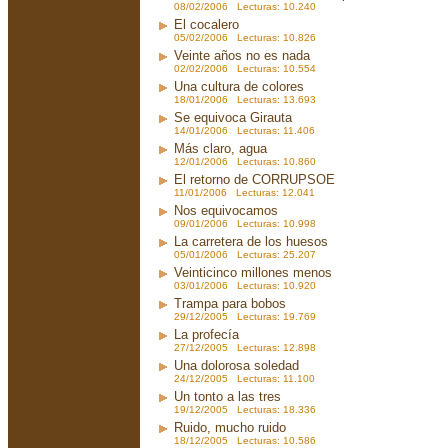
08/02/2006 Lecturas: 10.240
El cocalero
05/02/2006 Lecturas: 10.826
Veinte años no es nada
02/02/2006 Lecturas: 10.554
Una cultura de colores
18/01/2006 Lecturas: 13.693
Se equivoca Girauta
14/01/2006 Lecturas: 11.406
Más claro, agua
12/01/2006 Lecturas: 10.860
El retorno de CORRUPSOE
11/01/2006 Lecturas: 12.041
Nos equivocamos
09/01/2006 Lecturas: 10.998
La carretera de los huesos
05/01/2006 Lecturas: 25.207
Veinticinco millones menos
03/01/2006 Lecturas: 10.920
Trampa para bobos
29/12/2005 Lecturas: 19.769
La profecía
27/12/2005 Lecturas: 12.898
Una dolorosa soledad
24/12/2005 Lecturas: 11.100
Un tonto a las tres
19/12/2005 Lecturas: 18.336
Ruido, mucho ruido
18/12/2005 Lecturas: 10.586