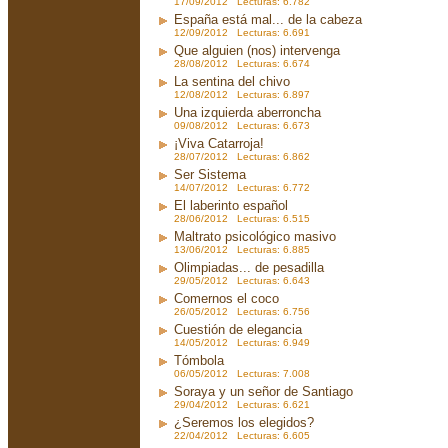
17/09/2012 Lecturas: 6.782
España está mal... de la cabeza
12/09/2012 Lecturas: 6.691
Que alguien (nos) intervenga
28/08/2012 Lecturas: 6.674
La sentina del chivo
12/08/2012 Lecturas: 6.897
Una izquierda aberroncha
09/08/2012 Lecturas: 6.673
¡Viva Catarroja!
28/07/2012 Lecturas: 6.862
Ser Sistema
14/07/2012 Lecturas: 6.772
El laberinto español
28/06/2012 Lecturas: 6.515
Maltrato psicológico masivo
13/06/2012 Lecturas: 6.885
Olimpiadas... de pesadilla
29/05/2012 Lecturas: 6.643
Comernos el coco
26/05/2012 Lecturas: 6.756
Cuestión de elegancia
14/05/2012 Lecturas: 6.949
Tómbola
06/05/2012 Lecturas: 7.008
Soraya y un señor de Santiago
29/04/2012 Lecturas: 6.621
¿Seremos los elegidos?
22/04/2012 Lecturas: 6.605