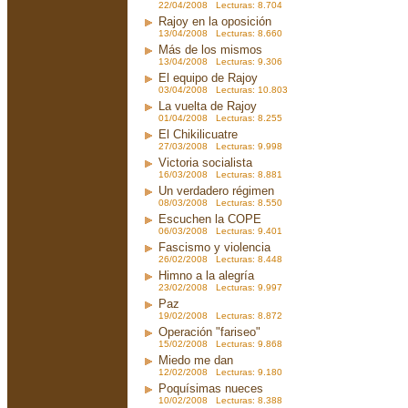
22/04/2008 Lecturas: 8.704
Rajoy en la oposición
13/04/2008 Lecturas: 8.660
Más de los mismos
13/04/2008 Lecturas: 9.306
El equipo de Rajoy
03/04/2008 Lecturas: 10.803
La vuelta de Rajoy
01/04/2008 Lecturas: 8.255
El Chikilicuatre
27/03/2008 Lecturas: 9.998
Victoria socialista
16/03/2008 Lecturas: 8.881
Un verdadero régimen
08/03/2008 Lecturas: 8.550
Escuchen la COPE
06/03/2008 Lecturas: 9.401
Fascismo y violencia
26/02/2008 Lecturas: 8.448
Himno a la alegría
23/02/2008 Lecturas: 9.997
Paz
19/02/2008 Lecturas: 8.872
Operación "fariseo"
15/02/2008 Lecturas: 9.868
Miedo me dan
12/02/2008 Lecturas: 9.180
Poquísimas nueces
10/02/2008 Lecturas: 8.388