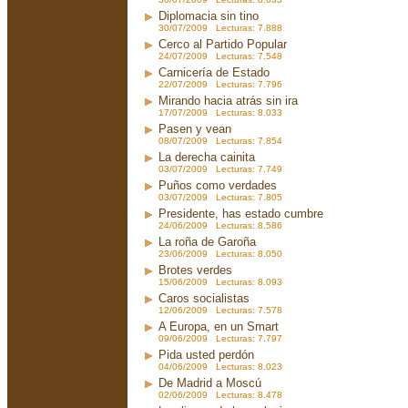
Diplomacia sin tino
30/07/2009 Lecturas: 7.888
Cerco al Partido Popular
24/07/2009 Lecturas: 7.548
Carnicería de Estado
22/07/2009 Lecturas: 7.796
Mirando hacia atrás sin ira
17/07/2009 Lecturas: 8.033
Pasen y vean
08/07/2009 Lecturas: 7.854
La derecha cainita
03/07/2009 Lecturas: 7.749
Puños como verdades
03/07/2009 Lecturas: 7.805
Presidente, has estado cumbre
24/06/2009 Lecturas: 8.586
La roña de Garoña
23/06/2009 Lecturas: 8.050
Brotes verdes
15/06/2009 Lecturas: 8.093
Caros socialistas
12/06/2009 Lecturas: 7.578
A Europa, en un Smart
09/06/2009 Lecturas: 7.797
Pida usted perdón
04/06/2009 Lecturas: 8.023
De Madrid a Moscú
02/06/2009 Lecturas: 8.478