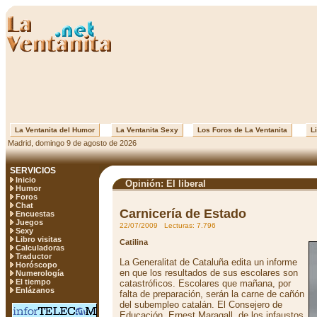
La Ventanita del Humor
La Ventanita Sexy
Los Foros de La Ventanita
Li
Madrid, domingo 9 de agosto de 2026
SERVICIOS
Inicio
Opinión: El liberal
Humor
Foros
Chat
Carnicería de Estado
Encuestas
Juegos
22/07/2009 Lecturas: 7.796
Sexy
Libro visitas
Catilina
Calculadoras
Traductor
La Generalitat de Cataluña edita un informe
Horóscopo
en que los resultados de sus escolares son
Numerología
El tiempo
catastróficos. Escolares que mañana, por
Enlázanos
falta de preparación, serán la carne de cañón
del subempleo catalán. El Consejero de
Educación, Ernest Maragall, de los infaustos