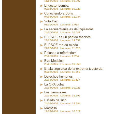
14/06/2006 Lecturas: 10.097
El doctor-bomba
09/06/2006 Lecturas: 10.828
Conociendo a Boris
04/06/2006 Lecturas: 12.034
Vota Paz
03/06/2006 Lecturas: 9.914
La esquizofrenia es de izquierdas
24/05/2006 Lecturas: 10.043
El PSOE es un partido fascista
23/05/2006 Lecturas: 19.051
El PSOE me da miedo
22/05/2006 Lecturas: 11.030
Polanco a referéndum
20/05/2006 Lecturas: 9.284
Evo Modales
20/05/2006 Lecturas: 10.360
El ala izquierda de la extrema izquierda
08/05/2006 Lecturas: 11.359
Derechos humonos
29/04/2006 Lecturas: 11.527
La OPA boba
27/04/2006 Lecturas: 10.023
Los genoveses
25/04/2006 Lecturas: 16.797
Estado de sitio
24/04/2006 Lecturas: 14.284
Marbella
19/04/2006 Lecturas: 10.027