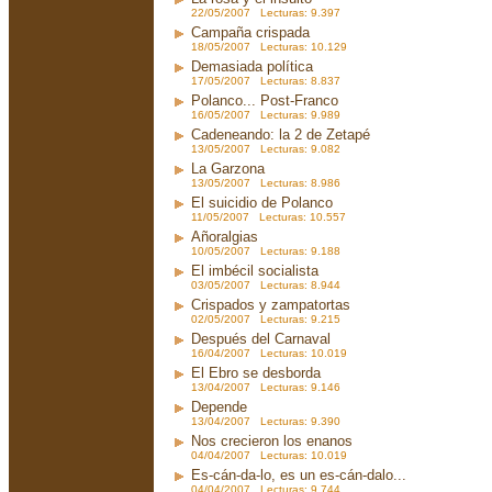
22/05/2007 Lecturas: 9.397
Campaña crispada
18/05/2007 Lecturas: 10.129
Demasiada política
17/05/2007 Lecturas: 8.837
Polanco... Post-Franco
16/05/2007 Lecturas: 9.989
Cadeneando: la 2 de Zetapé
13/05/2007 Lecturas: 9.082
La Garzona
13/05/2007 Lecturas: 8.986
El suicidio de Polanco
11/05/2007 Lecturas: 10.557
Añoralgias
10/05/2007 Lecturas: 9.188
El imbécil socialista
03/05/2007 Lecturas: 8.944
Crispados y zampatortas
02/05/2007 Lecturas: 9.215
Después del Carnaval
16/04/2007 Lecturas: 10.019
El Ebro se desborda
13/04/2007 Lecturas: 9.146
Depende
13/04/2007 Lecturas: 9.390
Nos crecieron los enanos
04/04/2007 Lecturas: 10.019
Es-cán-da-lo, es un es-cán-dalo...
04/04/2007 Lecturas: 9.744