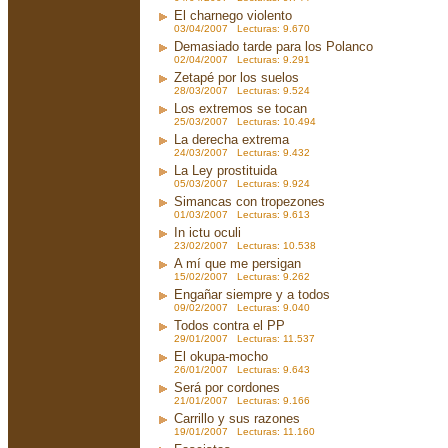
El charnego violento
03/04/2007 Lecturas: 9.670
Demasiado tarde para los Polanco
02/04/2007 Lecturas: 9.291
Zetapé por los suelos
28/03/2007 Lecturas: 9.524
Los extremos se tocan
25/03/2007 Lecturas: 10.494
La derecha extrema
24/03/2007 Lecturas: 9.432
La Ley prostituida
05/03/2007 Lecturas: 9.924
Simancas con tropezones
01/03/2007 Lecturas: 9.613
In ictu oculi
23/02/2007 Lecturas: 10.538
A mí que me persigan
15/02/2007 Lecturas: 9.262
Engañar siempre y a todos
09/02/2007 Lecturas: 9.040
Todos contra el PP
29/01/2007 Lecturas: 11.537
El okupa-mocho
26/01/2007 Lecturas: 9.643
Será por cordones
21/01/2007 Lecturas: 9.166
Carrillo y sus razones
19/01/2007 Lecturas: 11.160