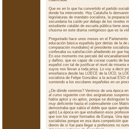
Que es en lo que ha convertido el partido sociali
donde ha intervenido. Hoy Cataluña lo demuestr
legislaturas de mandato socialista, la preparaci
secundaria ha caído por debajo de los niveles
estudiante catalán de escuela pública tiene as
chusma en este drama vertiginoso que es la vid
Preguntado hace unos meses en el Parlamento p
educación básica española (por detrás de la de
comparación mundiales) el presidente socialist
confesaba su satisfacción añadiendo
es que ha
En ese momento me percaté del encanallamiento
y dañino, que es capaz de cocear cuanto de bue
español con tal de justificar el nivel de miseria 
suyos nos llevan a toda prisa. Lo voy a decir pr
enseñanza desde las LOECE de la UCD, la LOD
socialista de Felipe González a la actual ESO 
sumiendo a los escolares españoles en un proce
¿De dónde venimos? Venimos de una época en 
al curso siguiente con dos asignaturas suspen
había
aptos
y
no aptos
, porque se distinguían l
muy deficiente
hasta el
sobresaliente
con Matríc
demostraba que sabía el doble que quien aprob
apto
) La época en que estudiaron esos profesor
que son los mejor formados de Europa. Una épo
socialistas porque en esa dura competición que 
dieron de sí fue para llegar a profesores no nu