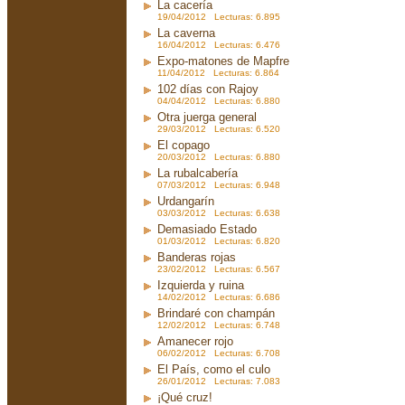
La cacería
19/04/2012 Lecturas: 6.895
La caverna
16/04/2012 Lecturas: 6.476
Expo-matones de Mapfre
11/04/2012 Lecturas: 6.864
102 días con Rajoy
04/04/2012 Lecturas: 6.880
Otra juerga general
29/03/2012 Lecturas: 6.520
El copago
20/03/2012 Lecturas: 6.880
La rubalcabería
07/03/2012 Lecturas: 6.948
Urdangarín
03/03/2012 Lecturas: 6.638
Demasiado Estado
01/03/2012 Lecturas: 6.820
Banderas rojas
23/02/2012 Lecturas: 6.567
Izquierda y ruina
14/02/2012 Lecturas: 6.686
Brindaré con champán
12/02/2012 Lecturas: 6.748
Amanecer rojo
06/02/2012 Lecturas: 6.708
El País, como el culo
26/01/2012 Lecturas: 7.083
¡Qué cruz!