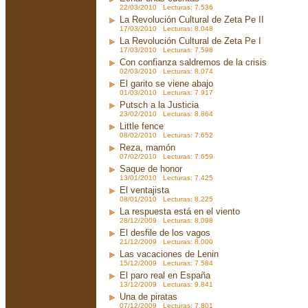
22/03/2010 Lecturas: 7.536
La Revolución Cultural de Zeta Pe II
17/03/2010 Lecturas: 8.048
La Revolución Cultural de Zeta Pe I
17/03/2010 Lecturas: 7.598
Con confianza saldremos de la crisis
02/03/2010 Lecturas: 8.074
El garito se viene abajo
01/03/2010 Lecturas: 7.917
Putsch a la Justicia
23/02/2010 Lecturas: 8.864
Little fence
08/02/2010 Lecturas: 7.652
Reza, mamón
07/02/2010 Lecturas: 7.659
Saque de honor
13/01/2010 Lecturas: 7.425
El ventajista
08/01/2010 Lecturas: 8.225
La respuesta está en el viento
28/12/2009 Lecturas: 8.098
El desfile de los vagos
21/12/2009 Lecturas: 8.000
Las vacaciones de Lenin
15/12/2009 Lecturas: 7.584
El paro real en España
13/12/2009 Lecturas: 9.841
Una de piratas
07/12/2009 Lecturas: 7.801