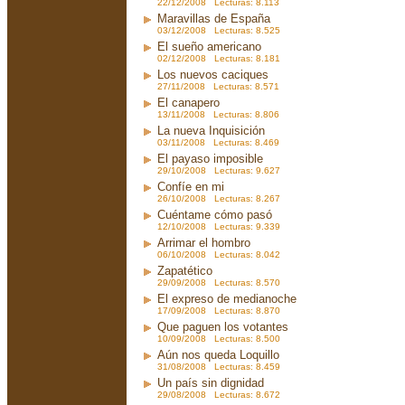
22/12/2008 Lecturas: 8.113
Maravillas de España
03/12/2008 Lecturas: 8.525
El sueño americano
02/12/2008 Lecturas: 8.181
Los nuevos caciques
27/11/2008 Lecturas: 8.571
El canapero
13/11/2008 Lecturas: 8.806
La nueva Inquisición
03/11/2008 Lecturas: 8.469
El payaso imposible
29/10/2008 Lecturas: 9.627
Confíe en mi
26/10/2008 Lecturas: 8.267
Cuéntame cómo pasó
12/10/2008 Lecturas: 9.339
Arrimar el hombro
06/10/2008 Lecturas: 8.042
Zapatético
29/09/2008 Lecturas: 8.570
El expreso de medianoche
17/09/2008 Lecturas: 8.870
Que paguen los votantes
10/09/2008 Lecturas: 8.500
Aún nos queda Loquillo
31/08/2008 Lecturas: 8.459
Un país sin dignidad
29/08/2008 Lecturas: 8.672