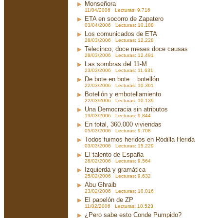
Monseñora
11/04/2006 Lecturas: 9.716
ETA en socorro de Zapatero
03/04/2006 Lecturas: 10.188
Los comunicados de ETA
28/03/2006 Lecturas: 12.228
Telecinco, doce meses doce causas
28/03/2006 Lecturas: 12.491
Las sombras del 11-M
23/03/2006 Lecturas: 11.631
De bote en bote... botellón
22/03/2006 Lecturas: 10.361
Botellón y embotellamiento
22/03/2006 Lecturas: 10.139
Una Democracia sin atributos
19/03/2006 Lecturas: 9.844
En total, 360.000 viviendas
05/03/2006 Lecturas: 9.708
Todos fuimos heridos en Rodilla Herida
03/03/2006 Lecturas: 15.229
El talento de España
28/02/2006 Lecturas: 9.564
Izquierda y gramática
25/02/2006 Lecturas: 9.632
Abu Ghraib
23/02/2006 Lecturas: 10.016
El papelón de ZP
11/02/2006 Lecturas: 10.523
¿Pero sabe esto Conde Pumpido?