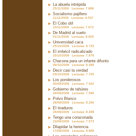
La abuela intrépida
25/11/2009 Lecturas: 7.899
Socialismo pajillero
11/11/2009 Lecturas: 9.537
El Cobo útil
10/11/2009 Lecturas: 7.672
De Madrid al suelo
01/11/2009 Lecturas: 8.003
Universidad caca
25/10/2009 Lecturas: 8.725
El imbécil radicalizado
16/10/2009 Lecturas: 7.876
Chacona para un infante difunto
09/10/2009 Lecturas: 8.390
Decir casi la verdad
03/10/2009 Lecturas: 7.705
Los ponderosos
30/09/2009 Lecturas: 7.542
Gobierno de tahúres
29/09/2009 Lecturas: 7.590
Polvo Blanco
28/09/2009 Lecturas: 8.294
El tiraduros
26/09/2009 Lecturas: 9.499
Tengo una corazonada
23/09/2009 Lecturas: 7.573
Dilapidar la herencia
17/09/2009 Lecturas: 8.889