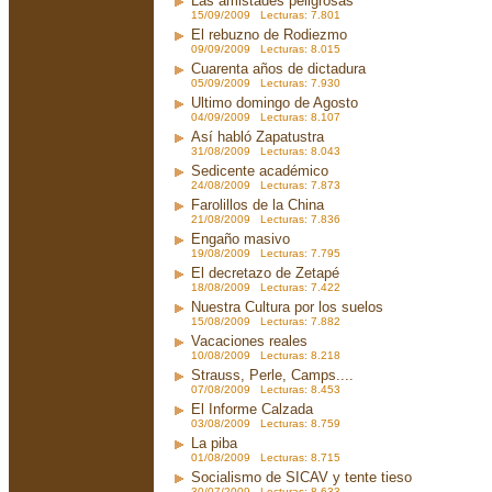
Las amistades peligrosas
15/09/2009 Lecturas: 7.801
El rebuzno de Rodiezmo
09/09/2009 Lecturas: 8.015
Cuarenta años de dictadura
05/09/2009 Lecturas: 7.930
Ultimo domingo de Agosto
04/09/2009 Lecturas: 8.107
Así habló Zapatustra
31/08/2009 Lecturas: 8.043
Sedicente académico
24/08/2009 Lecturas: 7.873
Farolillos de la China
21/08/2009 Lecturas: 7.836
Engaño masivo
19/08/2009 Lecturas: 7.795
El decretazo de Zetapé
18/08/2009 Lecturas: 7.422
Nuestra Cultura por los suelos
15/08/2009 Lecturas: 7.882
Vacaciones reales
10/08/2009 Lecturas: 8.218
Strauss, Perle, Camps....
07/08/2009 Lecturas: 8.453
El Informe Calzada
03/08/2009 Lecturas: 8.759
La piba
01/08/2009 Lecturas: 8.715
Socialismo de SICAV y tente tieso
30/07/2009 Lecturas: 8.633