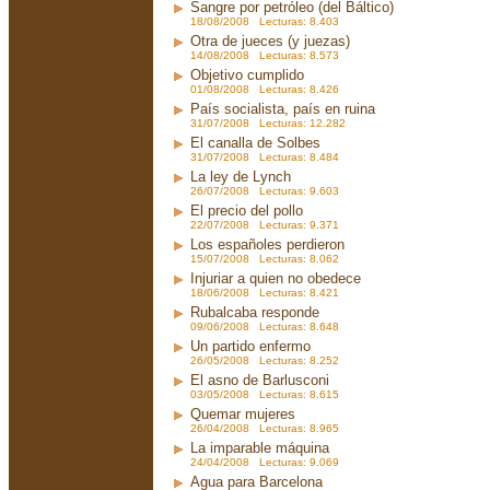
Sangre por petróleo (del Báltico)
18/08/2008 Lecturas: 8.403
Otra de jueces (y juezas)
14/08/2008 Lecturas: 8.573
Objetivo cumplido
01/08/2008 Lecturas: 8.426
País socialista, país en ruina
31/07/2008 Lecturas: 12.282
El canalla de Solbes
31/07/2008 Lecturas: 8.484
La ley de Lynch
26/07/2008 Lecturas: 9.603
El precio del pollo
22/07/2008 Lecturas: 9.371
Los españoles perdieron
15/07/2008 Lecturas: 8.062
Injuriar a quien no obedece
18/06/2008 Lecturas: 8.421
Rubalcaba responde
09/06/2008 Lecturas: 8.648
Un partido enfermo
26/05/2008 Lecturas: 8.252
El asno de Barlusconi
03/05/2008 Lecturas: 8.615
Quemar mujeres
26/04/2008 Lecturas: 8.965
La imparable máquina
24/04/2008 Lecturas: 9.069
Agua para Barcelona