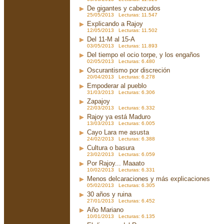
De gigantes y cabezudos
25/05/2013 Lecturas: 11.547
Explicando a Rajoy
12/05/2013 Lecturas: 11.502
Del 11-M al 15-A
03/05/2013 Lecturas: 11.893
Del tiempo el ocio torpe, y los engaños
02/05/2013 Lecturas: 6.480
Oscurantismo por discreción
20/04/2013 Lecturas: 6.278
Empoderar al pueblo
31/03/2013 Lecturas: 6.306
Zapajoy
22/03/2013 Lecturas: 6.332
Rajoy ya está Maduro
13/03/2013 Lecturas: 6.005
Cayo Lara me asusta
24/02/2013 Lecturas: 6.388
Cultura o basura
23/02/2013 Lecturas: 6.059
Por Rajoy... Maaato
10/02/2013 Lecturas: 6.331
Menos delcaraciones y más explicaciones
05/02/2013 Lecturas: 6.305
30 años y ruina
27/01/2013 Lecturas: 6.452
Año Mariano
10/01/2013 Lecturas: 6.135