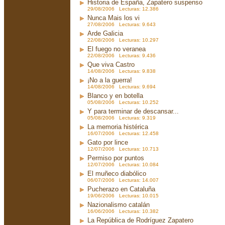
Historia de España, Zapatero suspenso
29/08/2006 Lecturas: 12.386
Nunca Mais los vi
27/08/2006 Lecturas: 9.643
Arde Galicia
22/08/2006 Lecturas: 10.297
El fuego no veranea
22/08/2006 Lecturas: 9.436
Que viva Castro
14/08/2006 Lecturas: 9.838
¡No a la guerra!
14/08/2006 Lecturas: 9.694
Blanco y en botella
05/08/2006 Lecturas: 10.252
Y para terminar de descansar...
05/08/2006 Lecturas: 9.319
La memoria histérica
16/07/2006 Lecturas: 12.458
Gato por lince
12/07/2006 Lecturas: 10.713
Permiso por puntos
12/07/2006 Lecturas: 10.084
El muñeco diabólico
06/07/2006 Lecturas: 14.007
Pucherazo en Cataluña
19/06/2006 Lecturas: 10.015
Nazionalismo catalán
16/06/2006 Lecturas: 10.382
La República de Rodríguez Zapatero