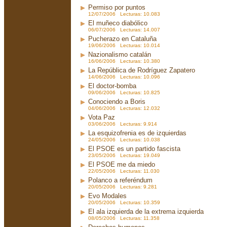
Permiso por puntos
12/07/2006 Lecturas: 10.083
El muñeco diabólico
06/07/2006 Lecturas: 14.007
Pucherazo en Cataluña
19/06/2006 Lecturas: 10.014
Nazionalismo catalán
16/06/2006 Lecturas: 10.380
La República de Rodríguez Zapatero
14/06/2006 Lecturas: 10.096
El doctor-bomba
09/06/2006 Lecturas: 10.825
Conociendo a Boris
04/06/2006 Lecturas: 12.032
Vota Paz
03/06/2006 Lecturas: 9.914
La esquizofrenia es de izquierdas
24/05/2006 Lecturas: 10.038
El PSOE es un partido fascista
23/05/2006 Lecturas: 19.049
El PSOE me da miedo
22/05/2006 Lecturas: 11.030
Polanco a referéndum
20/05/2006 Lecturas: 9.281
Evo Modales
20/05/2006 Lecturas: 10.359
El ala izquierda de la extrema izquierda
08/05/2006 Lecturas: 11.358