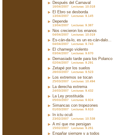
Después del Carnaval
16/04/2007 Lecturas: 10.018
El Ebro se desborda
13/04/2007 Lecturas: 9.145
Depende
13/04/2007 Lecturas: 9.387
Nos crecieron los enanos
04/04/2007 Lecturas: 10.019
Es-cán-da-lo, es un es-cán-dalo...
04/04/2007 Lecturas: 9.743
El charnego violento
03/04/2007 Lecturas: 9.670
Demasiado tarde para los Polanco
02/04/2007 Lecturas: 9.291
Zetapé por los suelos
28/03/2007 Lecturas: 9.523
Los extremos se tocan
25/03/2007 Lecturas: 10.494
La derecha extrema
24/03/2007 Lecturas: 9.432
La Ley prostituida
05/03/2007 Lecturas: 9.924
Simancas con tropezones
01/03/2007 Lecturas: 9.610
In ictu oculi
23/02/2007 Lecturas: 10.538
A mí que me persigan
15/02/2007 Lecturas: 9.261
Engañar siempre y a todos