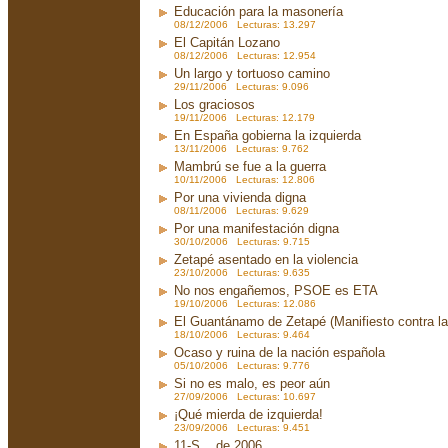
Educación para la masonería
08/12/2006 Lecturas: 13.297
El Capitán Lozano
08/12/2006 Lecturas: 12.954
Un largo y tortuoso camino
29/11/2006 Lecturas: 9.096
Los graciosos
19/11/2006 Lecturas: 12.179
En España gobierna la izquierda
13/11/2006 Lecturas: 9.762
Mambrú se fue a la guerra
10/11/2006 Lecturas: 12.806
Por una vivienda digna
08/11/2006 Lecturas: 9.629
Por una manifestación digna
30/10/2006 Lecturas: 9.715
Zetapé asentado en la violencia
23/10/2006 Lecturas: 9.635
No nos engañemos, PSOE es ETA
19/10/2006 Lecturas: 12.086
El Guantánamo de Zetapé (Manifiesto contra la 
18/10/2006 Lecturas: 9.464
Ocaso y ruina de la nación española
05/10/2006 Lecturas: 9.776
Si no es malo, es peor aún
27/09/2006 Lecturas: 10.697
¡Qué mierda de izquierda!
23/09/2006 Lecturas: 9.451
11-S... de 2006