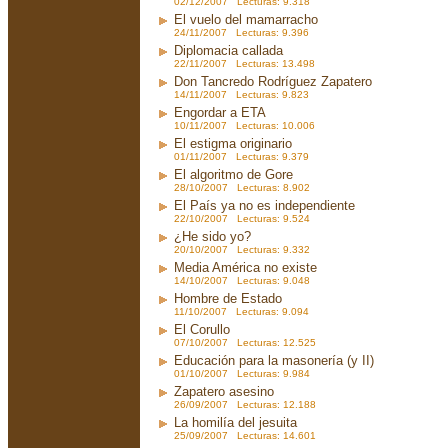
02/12/2007 Lecturas: 9.318
El vuelo del mamarracho
24/11/2007 Lecturas: 9.396
Diplomacia callada
22/11/2007 Lecturas: 13.498
Don Tancredo Rodríguez Zapatero
14/11/2007 Lecturas: 9.823
Engordar a ETA
10/11/2007 Lecturas: 10.006
El estigma originario
01/11/2007 Lecturas: 9.379
El algoritmo de Gore
28/10/2007 Lecturas: 8.902
El País ya no es independiente
22/10/2007 Lecturas: 9.524
¿He sido yo?
20/10/2007 Lecturas: 9.332
Media América no existe
14/10/2007 Lecturas: 9.048
Hombre de Estado
11/10/2007 Lecturas: 9.094
El Corullo
07/10/2007 Lecturas: 12.525
Educación para la masonería (y II)
01/10/2007 Lecturas: 9.984
Zapatero asesino
26/09/2007 Lecturas: 12.188
La homilía del jesuita
25/09/2007 Lecturas: 14.601