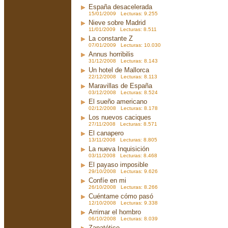
España desacelerada
15/01/2009 Lecturas: 9.255
Nieve sobre Madrid
11/01/2009 Lecturas: 8.511
La constante Z
07/01/2009 Lecturas: 10.030
Annus horribilis
31/12/2008 Lecturas: 8.143
Un hotel de Mallorca
22/12/2008 Lecturas: 8.113
Maravillas de España
03/12/2008 Lecturas: 8.524
El sueño americano
02/12/2008 Lecturas: 8.178
Los nuevos caciques
27/11/2008 Lecturas: 8.571
El canapero
13/11/2008 Lecturas: 8.805
La nueva Inquisición
03/11/2008 Lecturas: 8.468
El payaso imposible
29/10/2008 Lecturas: 9.626
Confíe en mi
26/10/2008 Lecturas: 8.266
Cuéntame cómo pasó
12/10/2008 Lecturas: 9.338
Arrimar el hombro
06/10/2008 Lecturas: 8.039
Zapatético