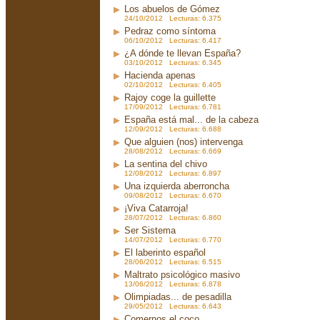
Los abuelos de Gómez
24/10/2012 Lecturas: 6.375
Pedraz como síntoma
06/10/2012 Lecturas: 6.417
¿A dónde te llevan España?
03/10/2012 Lecturas: 6.345
Hacienda apenas
02/10/2012 Lecturas: 6.405
Rajoy coge la guillette
17/09/2012 Lecturas: 6.781
España está mal... de la cabeza
12/09/2012 Lecturas: 6.688
Que alguien (nos) intervenga
28/08/2012 Lecturas: 6.669
La sentina del chivo
12/08/2012 Lecturas: 6.897
Una izquierda aberroncha
09/08/2012 Lecturas: 6.670
¡Viva Catarroja!
28/07/2012 Lecturas: 6.860
Ser Sistema
14/07/2012 Lecturas: 6.770
El laberinto español
28/06/2012 Lecturas: 6.515
Maltrato psicológico masivo
13/06/2012 Lecturas: 6.878
Olimpiadas... de pesadilla
29/05/2012 Lecturas: 6.643
Comernos el coco