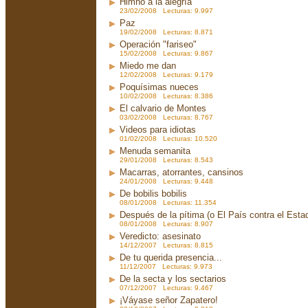
Himno a la alegría
23/02/2008 Lecturas: 9.997
Paz
19/02/2008 Lecturas: 8.871
Operación "fariseo"
15/02/2008 Lecturas: 9.867
Miedo me dan
12/02/2008 Lecturas: 9.179
Poquísimas nueces
10/02/2008 Lecturas: 8.386
El calvario de Montes
03/02/2008 Lecturas: 8.767
Videos para idiotas
01/02/2008 Lecturas: 10.520
Menuda semanita
29/01/2008 Lecturas: 8.543
Macarras, atorrantes, cansinos
24/01/2008 Lecturas: 9.448
De bobilis bobilis
08/01/2008 Lecturas: 11.354
Después de la pítima (o El País contra el Est
08/01/2008 Lecturas: 8.907
Veredicto: asesinato
14/12/2007 Lecturas: 8.815
De tu querida presencia...
11/12/2007 Lecturas: 9.973
De la secta y los sectarios
07/12/2007 Lecturas: 9.467
¡Váyase señor Zapatero!