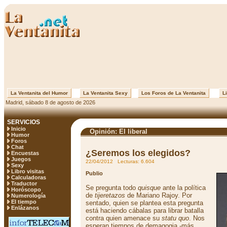
La Ventanita del Humor
La Ventanita Sexy
Los Foros de La Ventanita
Li
Madrid, sábado 8 de agosto de 2026
SERVICIOS
Inicio
Opinión: El liberal
Humor
Foros
Chat
¿Seremos los elegidos?
Encuestas
Juegos
22/04/2012 Lecturas: 6.604
Sexy
Libro visitas
Publio
Calculadoras
Traductor
Se pregunta todo
quisque
ante la política
Horóscopo
de
tijeretazos
de Mariano Rajoy. Por
Numerología
El tiempo
sentado, quien se plantea esta pregunta
Enlázanos
está haciendo cábalas para librar batalla
contra quien amenace su
statu quo
. Nos
esperan tiempos de demagogia -más