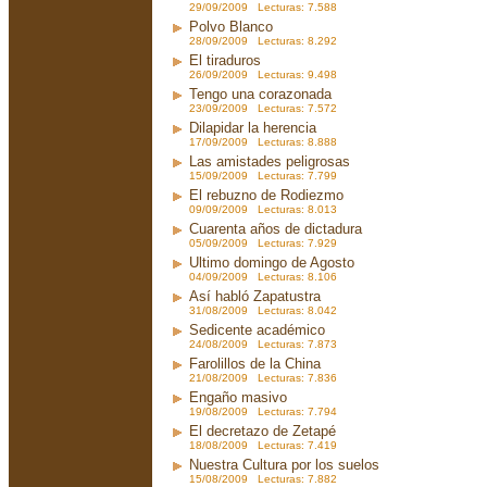
29/09/2009 Lecturas: 7.588
Polvo Blanco
28/09/2009 Lecturas: 8.292
El tiraduros
26/09/2009 Lecturas: 9.498
Tengo una corazonada
23/09/2009 Lecturas: 7.572
Dilapidar la herencia
17/09/2009 Lecturas: 8.888
Las amistades peligrosas
15/09/2009 Lecturas: 7.799
El rebuzno de Rodiezmo
09/09/2009 Lecturas: 8.013
Cuarenta años de dictadura
05/09/2009 Lecturas: 7.929
Ultimo domingo de Agosto
04/09/2009 Lecturas: 8.106
Así habló Zapatustra
31/08/2009 Lecturas: 8.042
Sedicente académico
24/08/2009 Lecturas: 7.873
Farolillos de la China
21/08/2009 Lecturas: 7.836
Engaño masivo
19/08/2009 Lecturas: 7.794
El decretazo de Zetapé
18/08/2009 Lecturas: 7.419
Nuestra Cultura por los suelos
15/08/2009 Lecturas: 7.882