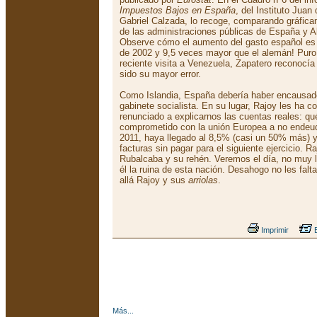
Impuestos Bajos en España
, del Instituto Juan
Gabriel Calzada, lo recoge, comparando gráfica
de las administraciones públicas de España y A
Observe cómo el aumento del gasto español es
de 2002 y 9,5 veces mayor que el alemán! Puro
reciente visita a Venezuela, Zapatero reconocí
sido su mayor error.
Como Islandia, España debería haber encausado
gabinete socialista. En su lugar, Rajoy les ha 
renunciado a explicarnos las cuentas reales: qu
comprometido con la unión Europea a no endeu
2011, haya llegado al 8,5% (casi un 50% más) 
facturas sin pagar para el siguiente ejercicio. R
Rubalcaba y su rehén. Veremos el día, no muy l
él la ruina de esta nación. Desahogo no les fa
allá Rajoy y sus
arriolas
.
Imprimir
E
Más...