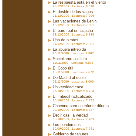
La respuesta está en el viento
28/12/2009 Lecturas: 8.098
El desfile de los vagos
21/12/2009 Lecturas: 7.996
Las vacaciones de Lenin
15/12/2009 Lecturas: 7.581
El paro real en España
13/12/2009 Lecturas: 9.838
Una de piratas
07/12/2009 Lecturas: 7.801
La abuela intrépida
25/11/2009 Lecturas: 7.897
Socialismo pajillero
11/11/2009 Lecturas: 9.536
El Cobo útil
10/11/2009 Lecturas: 7.672
De Madrid al suelo
01/11/2009 Lecturas: 8.000
Universidad caca
25/10/2009 Lecturas: 8.723
El imbécil radicalizado
16/10/2009 Lecturas: 7.872
Chacona para un infante difunto
09/10/2009 Lecturas: 8.387
Decir casi la verdad
03/10/2009 Lecturas: 7.703
Los ponderosos
30/09/2009 Lecturas: 7.541
Gobierno de tahúres