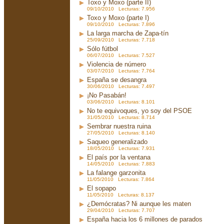
Toxo y Moxo (parte II)
09/10/2010 Lecturas: 7.956
Toxo y Moxo (parte I)
09/10/2010 Lecturas: 7.896
La larga marcha de Zapa-tín
25/09/2010 Lecturas: 7.718
Sólo fútbol
06/07/2010 Lecturas: 7.527
Violencia de número
03/07/2010 Lecturas: 7.764
España se desangra
30/06/2010 Lecturas: 7.497
¡No Pasabán!
03/06/2010 Lecturas: 8.101
No te equivoques, yo soy del PSOE
31/05/2010 Lecturas: 8.714
Sembrar nuestra ruina
27/05/2010 Lecturas: 8.140
Saqueo generalizado
18/05/2010 Lecturas: 7.931
El país por la ventana
14/05/2010 Lecturas: 7.883
La falange garzonita
11/05/2010 Lecturas: 7.864
El sopapo
11/05/2010 Lecturas: 8.137
¿Demócratas? Ni aunque les maten
29/04/2010 Lecturas: 7.707
España hacia los 6 millones de parados