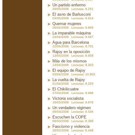
Un partido enfermo
26/05/2008 Lecturas: 8.251
El asno de Barlusconi
03/05/2008 Lecturas: 8.614
Quemar mujeres
26/04/2008 Lecturas: 8.965
La imparable máquina
24/04/2008 Lecturas: 9.067
Agua para Barcelona
22/04/2008 Lecturas: 8.701
Rajoy en la oposición
13/04/2008 Lecturas: 8.658
Más de los mismos
13/04/2008 Lecturas: 9.303
El equipo de Rajoy
03/04/2008 Lecturas: 10.802
La vuelta de Rajoy
01/04/2008 Lecturas: 8.253
El Chikilicuatre
27/03/2008 Lecturas: 9.998
Victoria socialista
16/03/2008 Lecturas: 8.878
Un verdadero régimen
08/03/2008 Lecturas: 8.546
Escuchen la COPE
06/03/2008 Lecturas: 9.399
Fascismo y violencia
26/02/2008 Lecturas: 8.448