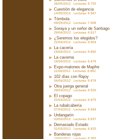
26/05/2012 Lecturas: 6.755
Cuestión de elegancia
14/05/2012 Lecturas: 6.947
Tómbola
06/05/2012 Lecturas: 7.008
Soraya y un señor de Santiago
29/04/2012 Lecturas: 6.617
¿Seremos los elegidos?
22/04/2012 Lecturas: 6.604
La cacería
19/04/2012 Lecturas: 6.892
La caverna
16/04/2012 Lecturas: 6.476
Expo-matones de Mapfre
11/04/2012 Lecturas: 6.862
102 días con Rajoy
04/04/2012 Lecturas: 6.879
Otra juerga general
29/03/2012 Lecturas: 6.520
El copago
20/03/2012 Lecturas: 6.875
La rubalcabería
07/03/2012 Lecturas: 6.944
Urdangarín
03/03/2012 Lecturas: 6.637
Demasiado Estado
01/03/2012 Lecturas: 6.820
Banderas rojas
23/02/2012 Lecturas: 6.565