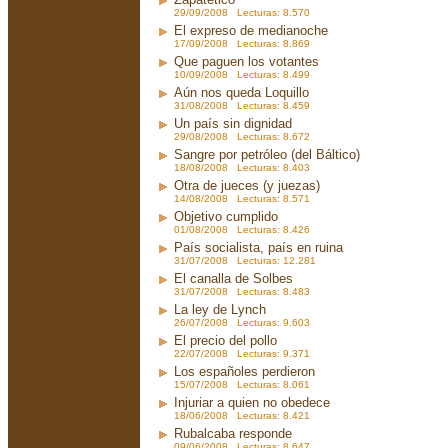
29/09/2008 Lecturas: 8.570
El expreso de medianoche
17/09/2008 Lecturas: 8.869
Que paguen los votantes
10/09/2008 Lecturas: 8.499
Aún nos queda Loquillo
31/08/2008 Lecturas: 8.459
Un país sin dignidad
29/08/2008 Lecturas: 8.672
Sangre por petróleo (del Báltico)
18/08/2008 Lecturas: 8.403
Otra de jueces (y juezas)
14/08/2008 Lecturas: 8.571
Objetivo cumplido
01/08/2008 Lecturas: 8.426
País socialista, país en ruina
31/07/2008 Lecturas: 12.281
El canalla de Solbes
31/07/2008 Lecturas: 8.483
La ley de Lynch
26/07/2008 Lecturas: 9.603
El precio del pollo
22/07/2008 Lecturas: 9.371
Los españoles perdieron
15/07/2008 Lecturas: 8.061
Injuriar a quien no obedece
18/06/2008 Lecturas: 8.421
Rubalcaba responde
09/06/2008 Lecturas: 8.647