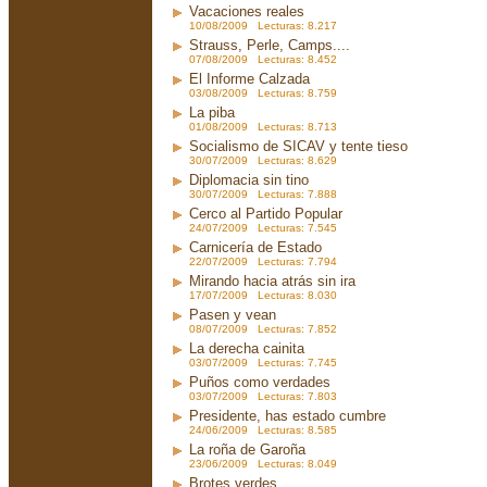
Vacaciones reales
10/08/2009 Lecturas: 8.217
Strauss, Perle, Camps....
07/08/2009 Lecturas: 8.452
El Informe Calzada
03/08/2009 Lecturas: 8.759
La piba
01/08/2009 Lecturas: 8.713
Socialismo de SICAV y tente tieso
30/07/2009 Lecturas: 8.629
Diplomacia sin tino
30/07/2009 Lecturas: 7.888
Cerco al Partido Popular
24/07/2009 Lecturas: 7.545
Carnicería de Estado
22/07/2009 Lecturas: 7.794
Mirando hacia atrás sin ira
17/07/2009 Lecturas: 8.030
Pasen y vean
08/07/2009 Lecturas: 7.852
La derecha cainita
03/07/2009 Lecturas: 7.745
Puños como verdades
03/07/2009 Lecturas: 7.803
Presidente, has estado cumbre
24/06/2009 Lecturas: 8.585
La roña de Garoña
23/06/2009 Lecturas: 8.049
Brotes verdes