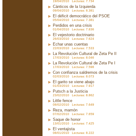
19/04/2010 Lecturas: 7.734
Cánticos de la Izquierda
09/04/2010 Lecturas: 8.381
El déficit democrático del PSOE
05/04/2010 Lecturas: 7.381
Perdidos en una crisis
01/04/2010 Lecturas: 7.836
El vejestorio doctrinario
26/03/2010 Lecturas: 7.624
Echar unas cuentas
22/03/2010 Lecturas: 7.533
La Revolución Cultural de Zeta Pe II
17/03/2010 Lecturas: 8.046
La Revolución Cultural de Zeta Pe I
17/03/2010 Lecturas: 7.598
Con confianza saldremos de la crisis
02/03/2010 Lecturas: 8.073
El garito se viene abajo
01/03/2010 Lecturas: 7.917
Putsch a la Justicia
23/02/2010 Lecturas: 8.862
Little fence
08/02/2010 Lecturas: 7.649
Reza, mamón
07/02/2010 Lecturas: 7.659
Saque de honor
13/01/2010 Lecturas: 7.425
El ventajista
08/01/2010 Lecturas: 8.222