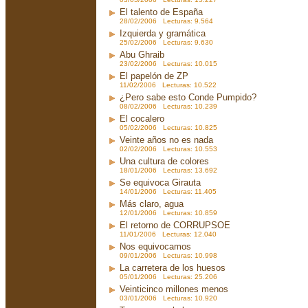
El talento de España
28/02/2006 Lecturas: 9.564
Izquierda y gramática
25/02/2006 Lecturas: 9.630
Abu Ghraib
23/02/2006 Lecturas: 10.015
El papelón de ZP
11/02/2006 Lecturas: 10.522
¿Pero sabe esto Conde Pumpido?
08/02/2006 Lecturas: 10.239
El cocalero
05/02/2006 Lecturas: 10.825
Veinte años no es nada
02/02/2006 Lecturas: 10.553
Una cultura de colores
18/01/2006 Lecturas: 13.692
Se equivoca Girauta
14/01/2006 Lecturas: 11.405
Más claro, agua
12/01/2006 Lecturas: 10.859
El retorno de CORRUPSOE
11/01/2006 Lecturas: 12.040
Nos equivocamos
09/01/2006 Lecturas: 10.998
La carretera de los huesos
05/01/2006 Lecturas: 25.206
Veinticinco millones menos
03/01/2006 Lecturas: 10.920