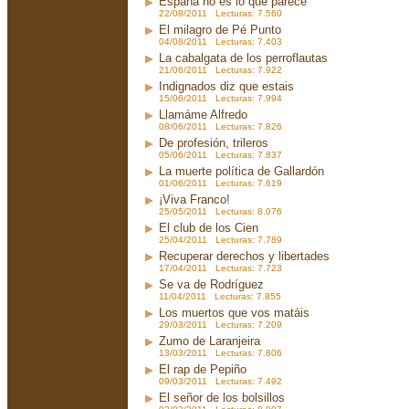
España no es lo que parece
22/08/2011 Lecturas: 7.560
El milagro de Pé Punto
04/08/2011 Lecturas: 7.403
La cabalgata de los perroflautas
21/06/2011 Lecturas: 7.922
Indignados diz que estais
15/06/2011 Lecturas: 7.994
Llamáme Alfredo
08/06/2011 Lecturas: 7.826
De profesión, trileros
05/06/2011 Lecturas: 7.837
La muerte política de Gallardón
01/06/2011 Lecturas: 7.619
¡Viva Franco!
25/05/2011 Lecturas: 8.076
El club de los Cien
25/04/2011 Lecturas: 7.789
Recuperar derechos y libertades
17/04/2011 Lecturas: 7.723
Se va de Rodríguez
11/04/2011 Lecturas: 7.855
Los muertos que vos matáis
29/03/2011 Lecturas: 7.209
Zumo de Laranjeira
13/03/2011 Lecturas: 7.806
El rap de Pepiño
09/03/2011 Lecturas: 7.492
El señor de los bolsillos