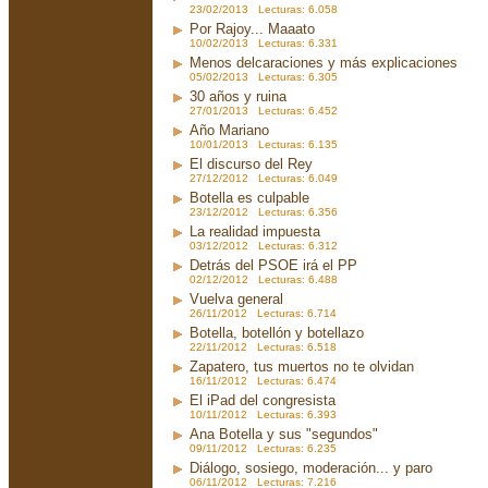
23/02/2013 Lecturas: 6.058
Por Rajoy... Maaato
10/02/2013 Lecturas: 6.331
Menos delcaraciones y más explicaciones
05/02/2013 Lecturas: 6.305
30 años y ruina
27/01/2013 Lecturas: 6.452
Año Mariano
10/01/2013 Lecturas: 6.135
El discurso del Rey
27/12/2012 Lecturas: 6.049
Botella es culpable
23/12/2012 Lecturas: 6.356
La realidad impuesta
03/12/2012 Lecturas: 6.312
Detrás del PSOE irá el PP
02/12/2012 Lecturas: 6.488
Vuelva general
26/11/2012 Lecturas: 6.714
Botella, botellón y botellazo
22/11/2012 Lecturas: 6.518
Zapatero, tus muertos no te olvidan
16/11/2012 Lecturas: 6.474
El iPad del congresista
10/11/2012 Lecturas: 6.393
Ana Botella y sus "segundos"
09/11/2012 Lecturas: 6.235
Diálogo, sosiego, moderación... y paro
06/11/2012 Lecturas: 7.216