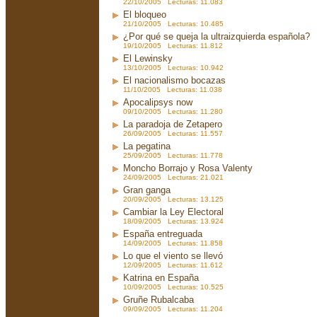
22/10/2005 Lecturas: 11.083
El bloqueo
21/10/2005 Lecturas: 10.485
¿Por qué se queja la ultraizquierda española?
19/10/2005 Lecturas: 11.812
El Lewinsky
13/10/2005 Lecturas: 10.942
El nacionalismo bocazas
11/10/2005 Lecturas: 11.038
Apocalipsys now
09/10/2005 Lecturas: 11.280
La paradoja de Zetapero
26/09/2005 Lecturas: 11.557
La pegatina
25/09/2005 Lecturas: 11.778
Moncho Borrajo y Rosa Valenty
24/09/2005 Lecturas: 21.021
Gran ganga
20/09/2005 Lecturas: 13.125
Cambiar la Ley Electoral
18/09/2005 Lecturas: 13.924
España entreguada
14/09/2005 Lecturas: 11.858
Lo que el viento se llevó
12/09/2005 Lecturas: 11.612
Katrina en España
10/09/2005 Lecturas: 10.525
Gruñe Rubalcaba
09/09/2005 Lecturas: 11.204