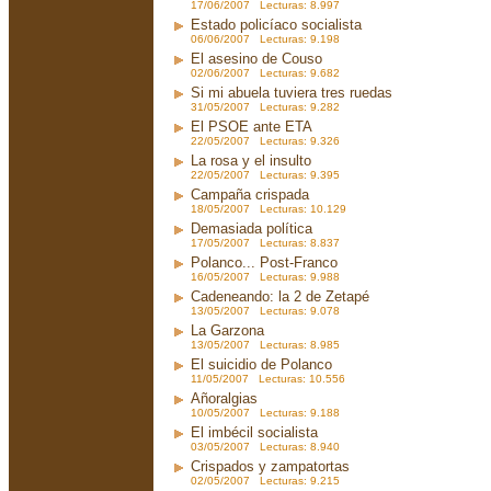
17/06/2007 Lecturas: 8.997
Estado policíaco socialista
06/06/2007 Lecturas: 9.198
El asesino de Couso
02/06/2007 Lecturas: 9.682
Si mi abuela tuviera tres ruedas
31/05/2007 Lecturas: 9.282
El PSOE ante ETA
22/05/2007 Lecturas: 9.326
La rosa y el insulto
22/05/2007 Lecturas: 9.395
Campaña crispada
18/05/2007 Lecturas: 10.129
Demasiada política
17/05/2007 Lecturas: 8.837
Polanco... Post-Franco
16/05/2007 Lecturas: 9.988
Cadeneando: la 2 de Zetapé
13/05/2007 Lecturas: 9.078
La Garzona
13/05/2007 Lecturas: 8.985
El suicidio de Polanco
11/05/2007 Lecturas: 10.556
Añoralgias
10/05/2007 Lecturas: 9.188
El imbécil socialista
03/05/2007 Lecturas: 8.940
Crispados y zampatortas
02/05/2007 Lecturas: 9.215