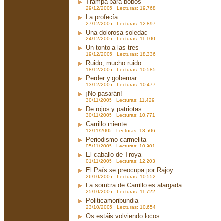
Trampa para bobos
29/12/2005 Lecturas: 19.768
La profecía
27/12/2005 Lecturas: 12.897
Una dolorosa soledad
24/12/2005 Lecturas: 11.100
Un tonto a las tres
19/12/2005 Lecturas: 18.336
Ruido, mucho ruido
18/12/2005 Lecturas: 10.585
Perder y gobernar
13/12/2005 Lecturas: 10.477
¡No pasarán!
30/11/2005 Lecturas: 11.429
De rojos y patriotas
30/11/2005 Lecturas: 10.771
Carrillo miente
12/11/2005 Lecturas: 13.506
Periodismo carmelita
05/11/2005 Lecturas: 10.901
El caballo de Troya
01/11/2005 Lecturas: 12.203
El País se preocupa por Rajoy
26/10/2005 Lecturas: 10.552
La sombra de Carrillo es alargada
25/10/2005 Lecturas: 11.722
Politicamoribundia
23/10/2005 Lecturas: 10.654
Os estáis volviendo locos