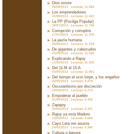
Dios existe
08/09/2013 Lecturas: 11.582
Los emprendedores
31/08/2013 Lecturas: 11.442
La PP (Pocilga Popular)
29/07/2013 Lecturas: 11.730
Corrupción y corruptos
17/07/2013 Lecturas: 11.378
La jauría humana
05/06/2013 Lecturas: 11.518
De gigantes y cabezudos
25/05/2013 Lecturas: 11.546
Explicando a Rajoy
12/05/2013 Lecturas: 11.500
Del 11-M al 15-A
03/05/2013 Lecturas: 11.891
Del tiempo el ocio torpe, y los engaños
02/05/2013 Lecturas: 6.479
Oscurantismo por discreción
20/04/2013 Lecturas: 6.273
Empoderar al pueblo
31/03/2013 Lecturas: 6.306
Zapajoy
22/03/2013 Lecturas: 6.331
Rajoy ya está Maduro
13/03/2013 Lecturas: 6.004
Cayo Lara me asusta
24/02/2013 Lecturas: 6.384
Cultura o basura