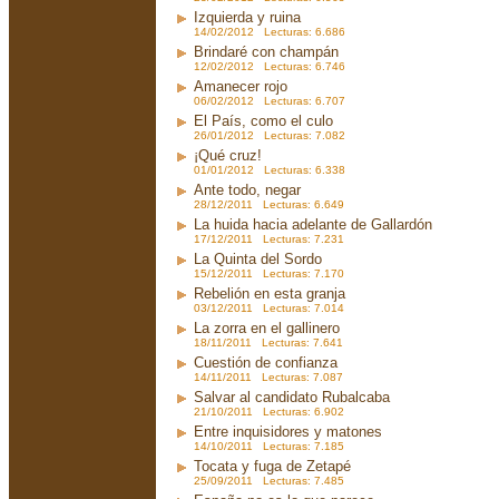
Izquierda y ruina
14/02/2012 Lecturas: 6.686
Brindaré con champán
12/02/2012 Lecturas: 6.746
Amanecer rojo
06/02/2012 Lecturas: 6.707
El País, como el culo
26/01/2012 Lecturas: 7.082
¡Qué cruz!
01/01/2012 Lecturas: 6.338
Ante todo, negar
28/12/2011 Lecturas: 6.649
La huida hacia adelante de Gallardón
17/12/2011 Lecturas: 7.231
La Quinta del Sordo
15/12/2011 Lecturas: 7.170
Rebelión en esta granja
03/12/2011 Lecturas: 7.014
La zorra en el gallinero
18/11/2011 Lecturas: 7.641
Cuestión de confianza
14/11/2011 Lecturas: 7.087
Salvar al candidato Rubalcaba
21/10/2011 Lecturas: 6.902
Entre inquisidores y matones
14/10/2011 Lecturas: 7.185
Tocata y fuga de Zetapé
25/09/2011 Lecturas: 7.485