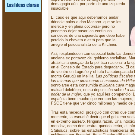
demagogia aún- por parte de una izquierda
insaciable.
El caso es que aquí deberíamos andar
dándole palos a don Mariano -que se los
merece y en plena
cocorota
- pero no
podemos dejar pasar las continuas
sandeces de una izquierda que debe haber
perdido la chaveta o está para que la
arregle el psicoanalista de la Kirchner.
Así, resplandecen con especial
brillo
las demenc
anciana ex portavoz del gobierno socialista, Ma
atrabiliaria
ejempla
de la política nacional a la 
en el Consejo de Estado para degradarlo-. El ca
de vientre en Logroño y el tufo ha sobrepasado l
monte Gurugú en Melilla:
Las políticas fiscale
las mismas que provocaron el ascenso de Hitler
sonrojarse esta consumida
miliciana
cuya magra
maldad deletérea, en su deposición sobre
La ac
poder de la mujer
, que yo aquí les compendio: 
española tiene mucho que ver con las mujeres;
PSOE tiene que ver cinco millones y medio de 
Tras esta necedad, prosiguió con otras que comp
momento, la escuché decir que el gobierno soci
en extremo
austero
. Ninguna razón. Una intoxic
mendaz; como demuestra, querido lector, el in
Statistics
, sobre las estadísticas financieras d
publicado por
Eurostat
. En el Cuadro nº6 del in