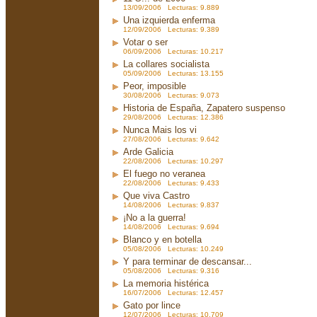
13/09/2006 Lecturas: 9.889
Una izquierda enferma
12/09/2006 Lecturas: 9.389
Votar o ser
06/09/2006 Lecturas: 10.217
La collares socialista
05/09/2006 Lecturas: 13.155
Peor, imposible
30/08/2006 Lecturas: 9.073
Historia de España, Zapatero suspenso
29/08/2006 Lecturas: 12.386
Nunca Mais los vi
27/08/2006 Lecturas: 9.642
Arde Galicia
22/08/2006 Lecturas: 10.297
El fuego no veranea
22/08/2006 Lecturas: 9.433
Que viva Castro
14/08/2006 Lecturas: 9.837
¡No a la guerra!
14/08/2006 Lecturas: 9.694
Blanco y en botella
05/08/2006 Lecturas: 10.249
Y para terminar de descansar...
05/08/2006 Lecturas: 9.316
La memoria histérica
16/07/2006 Lecturas: 12.457
Gato por lince
12/07/2006 Lecturas: 10.709