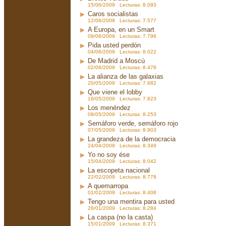
15/06/2009 Lecturas: 8.093
Caros socialistas
12/06/2009 Lecturas: 7.577
A Europa, en un Smart
09/06/2009 Lecturas: 7.796
Pida usted perdón
04/06/2009 Lecturas: 8.022
De Madrid a Moscú
02/06/2009 Lecturas: 8.478
La alianza de las galaxias
20/05/2009 Lecturas: 7.682
Que viene el lobby
16/05/2009 Lecturas: 7.823
Los menéndez
08/05/2009 Lecturas: 8.253
Semáforo verde, semáforo rojo
07/05/2009 Lecturas: 8.903
La grandeza de la democracia
24/04/2009 Lecturas: 8.349
Yo no soy ése
15/04/2009 Lecturas: 8.042
La escopeta nacional
22/02/2009 Lecturas: 8.778
A quemarropa
01/02/2009 Lecturas: 8.408
Tengo una mentira para usted
28/01/2009 Lecturas: 8.284
La caspa (no la casta)
15/01/2009 Lecturas: 8.371