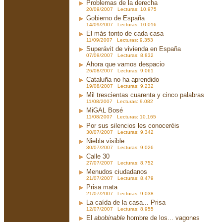
Problemas de la derecha
20/09/2007 Lecturas: 10.975
Gobierno de España
14/09/2007 Lecturas: 10.016
El más tonto de cada casa
11/09/2007 Lecturas: 9.353
Superávit de vivienda en España
07/09/2007 Lecturas: 8.832
Ahora que vamos despacio
26/08/2007 Lecturas: 9.061
Cataluña no ha aprendido
19/08/2007 Lecturas: 9.232
Mil trescientas cuarenta y cinco palabras
11/08/2007 Lecturas: 9.082
MiGAL Bosé
11/08/2007 Lecturas: 10.165
Por sus silencios les conoceréis
30/07/2007 Lecturas: 9.342
Niebla visible
30/07/2007 Lecturas: 9.026
Calle 30
27/07/2007 Lecturas: 8.752
Menudos ciudadanos
21/07/2007 Lecturas: 8.479
Prisa mata
21/07/2007 Lecturas: 9.038
La caída de la casa... Prisa
12/07/2007 Lecturas: 8.955
El
abobinable
hombre de los... vagones