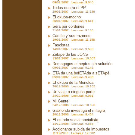
09/02/2007 Lecturas: 9.040
Todos contra el PP
29/01/2007 Lecturas: 11.536
El okupa-mocho
26/01/2007 Lecturas: 9.641
Será por cordones
21/01/2007 Lecturas: 9.165
Carrillo y sus razones
19/01/2007 Lecturas: 11.158
Fascistas
14/01/2007 Lecturas: 9.533
Zetapé de las JONS
13/01/2007 Lecturas: 10.007
Demagogos e ineptos sin solución
09/01/2007 Lecturas: 9.146
ETA da una bofETAda a zETApé
05/01/2007 Lecturas: 9.486
El okupa de la Moncloa
26/12/2006 Lecturas: 10.105
Un viaje a ninguna parte
24/12/2006 Lecturas: 9.081
Mi Gente
24/12/2006 Lecturas: 10.628
Gabilondo investiga el milagro
20/12/2006 Lecturas: 9.454
El estado social socialista
14/12/2006 Lecturas: 9.556
Acojonante subida de impuestos
11/12/2006 Lecturas: 12.302