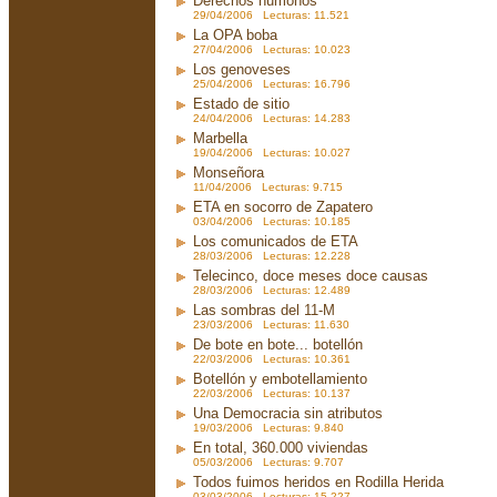
Derechos humonos
29/04/2006 Lecturas: 11.521
La OPA boba
27/04/2006 Lecturas: 10.023
Los genoveses
25/04/2006 Lecturas: 16.796
Estado de sitio
24/04/2006 Lecturas: 14.283
Marbella
19/04/2006 Lecturas: 10.027
Monseñora
11/04/2006 Lecturas: 9.715
ETA en socorro de Zapatero
03/04/2006 Lecturas: 10.185
Los comunicados de ETA
28/03/2006 Lecturas: 12.228
Telecinco, doce meses doce causas
28/03/2006 Lecturas: 12.489
Las sombras del 11-M
23/03/2006 Lecturas: 11.630
De bote en bote... botellón
22/03/2006 Lecturas: 10.361
Botellón y embotellamiento
22/03/2006 Lecturas: 10.137
Una Democracia sin atributos
19/03/2006 Lecturas: 9.840
En total, 360.000 viviendas
05/03/2006 Lecturas: 9.707
Todos fuimos heridos en Rodilla Herida
03/03/2006 Lecturas: 15.227