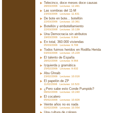
Telecinco, doce meses doce causas
28/03/2006 Lecturas: 12.491
Las sombras del 11-M
23/03/2006 Lecturas: 11.631
De bote en bote... botellón
22/03/2006 Lecturas: 10.361
Botellón y embotellamiento
22/03/2006 Lecturas: 10.139
Una Democracia sin atributos
19/03/2006 Lecturas: 9.844
En total, 360.000 viviendas
05/03/2006 Lecturas: 9.708
Todos fuimos heridos en Rodilla Herida
03/03/2006 Lecturas: 15.229
El talento de España
28/02/2006 Lecturas: 9.564
Izquierda y gramática
25/02/2006 Lecturas: 9.632
Abu Ghraib
23/02/2006 Lecturas: 10.016
El papelón de ZP
11/02/2006 Lecturas: 10.523
¿Pero sabe esto Conde Pumpido?
08/02/2006 Lecturas: 10.240
El cocalero
05/02/2006 Lecturas: 10.826
Veinte años no es nada
02/02/2006 Lecturas: 10.554
Una cultura de colores