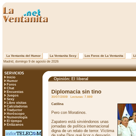
La Ventanita del Humor
La Ventanita Sexy
Los Foros de La Ventanita
Li
Madrid, domingo 9 de agosto de 2026
SERVICIOS
Inicio
Opinión: El liberal
Humor
Foros
Chat
Diplomacia sin tino
Encuestas
Juegos
30/07/2009 Lecturas: 7.889
Sexy
Libro visitas
Catilina
Calculadoras
Traductor
Pero con Moratinos.
Horóscopo
Numerología
El tiempo
Zapatero está sirviéndonos unas
Enlázanos
jornadas de política internacional
digna de un relato de terror. Víctima
de sabe Dios qué licor o desvarío,