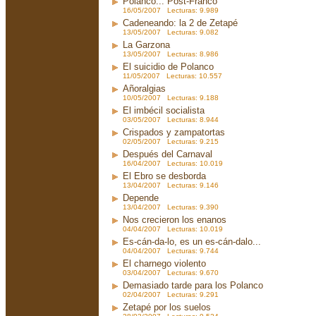
Polanco... Post-Franco
16/05/2007 Lecturas: 9.989
Cadeneando: la 2 de Zetapé
13/05/2007 Lecturas: 9.082
La Garzona
13/05/2007 Lecturas: 8.986
El suicidio de Polanco
11/05/2007 Lecturas: 10.557
Añoralgias
10/05/2007 Lecturas: 9.188
El imbécil socialista
03/05/2007 Lecturas: 8.944
Crispados y zampatortas
02/05/2007 Lecturas: 9.215
Después del Carnaval
16/04/2007 Lecturas: 10.019
El Ebro se desborda
13/04/2007 Lecturas: 9.146
Depende
13/04/2007 Lecturas: 9.390
Nos crecieron los enanos
04/04/2007 Lecturas: 10.019
Es-cán-da-lo, es un es-cán-dalo...
04/04/2007 Lecturas: 9.744
El charnego violento
03/04/2007 Lecturas: 9.670
Demasiado tarde para los Polanco
02/04/2007 Lecturas: 9.291
Zetapé por los suelos