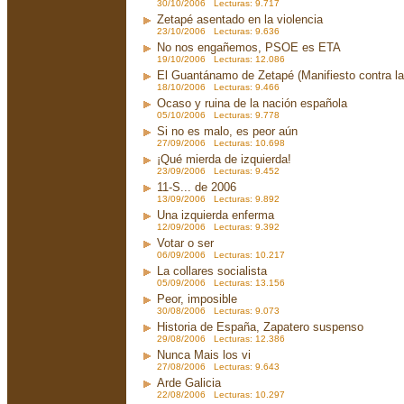
30/10/2006 Lecturas: 9.717
Zetapé asentado en la violencia
23/10/2006 Lecturas: 9.636
No nos engañemos, PSOE es ETA
19/10/2006 Lecturas: 12.086
El Guantánamo de Zetapé (Manifiesto contra la 
18/10/2006 Lecturas: 9.466
Ocaso y ruina de la nación española
05/10/2006 Lecturas: 9.778
Si no es malo, es peor aún
27/09/2006 Lecturas: 10.698
¡Qué mierda de izquierda!
23/09/2006 Lecturas: 9.452
11-S... de 2006
13/09/2006 Lecturas: 9.892
Una izquierda enferma
12/09/2006 Lecturas: 9.392
Votar o ser
06/09/2006 Lecturas: 10.217
La collares socialista
05/09/2006 Lecturas: 13.156
Peor, imposible
30/08/2006 Lecturas: 9.073
Historia de España, Zapatero suspenso
29/08/2006 Lecturas: 12.386
Nunca Mais los vi
27/08/2006 Lecturas: 9.643
Arde Galicia
22/08/2006 Lecturas: 10.297