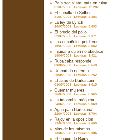
País socialista, país en ruina
31/07/2008 Lecturas: 12.282
El canalla de Solbes
31/07/2008 Lecturas: 8.484
La ley de Lynch
26/07/2008 Lecturas: 9.603
El precio del pollo
22/07/2008 Lecturas: 9.371
Los españoles perdieron
15/07/2008 Lecturas: 8.062
Injuriar a quien no obedece
18/06/2008 Lecturas: 8.421
Rubalcaba responde
09/06/2008 Lecturas: 8.648
Un partido enfermo
26/05/2008 Lecturas: 8.252
El asno de Barlusconi
03/05/2008 Lecturas: 8.615
Quemar mujeres
26/04/2008 Lecturas: 8.965
La imparable máquina
24/04/2008 Lecturas: 9.069
Agua para Barcelona
22/04/2008 Lecturas: 8.704
Rajoy en la oposición
13/04/2008 Lecturas: 8.660
Más de los mismos
13/04/2008 Lecturas: 9.306
El equipo de Rajoy