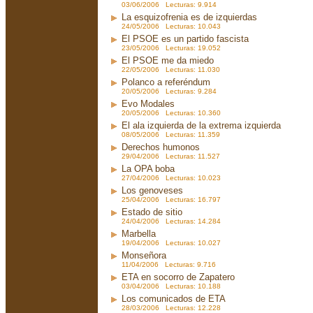
03/06/2006 Lecturas: 9.914
La esquizofrenia es de izquierdas
24/05/2006 Lecturas: 10.043
El PSOE es un partido fascista
23/05/2006 Lecturas: 19.052
El PSOE me da miedo
22/05/2006 Lecturas: 11.030
Polanco a referéndum
20/05/2006 Lecturas: 9.284
Evo Modales
20/05/2006 Lecturas: 10.360
El ala izquierda de la extrema izquierda
08/05/2006 Lecturas: 11.359
Derechos humonos
29/04/2006 Lecturas: 11.527
La OPA boba
27/04/2006 Lecturas: 10.023
Los genoveses
25/04/2006 Lecturas: 16.797
Estado de sitio
24/04/2006 Lecturas: 14.284
Marbella
19/04/2006 Lecturas: 10.027
Monseñora
11/04/2006 Lecturas: 9.716
ETA en socorro de Zapatero
03/04/2006 Lecturas: 10.188
Los comunicados de ETA
28/03/2006 Lecturas: 12.228