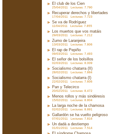
El club de los Cien
25/04/2011 Lecturas: 7.790
Recuperar derechos y libertades
17/04/2011 Lecturas: 7.723
Se va de Rodríguez
11/04/2011 Lecturas: 7.855
Los muertos que vos matáis
29/03/2011 Lecturas: 7.212
Zumo de Laranjeira
13/03/2011 Lecturas: 7.806
El rap de Pepiño
09/03/2011 Lecturas: 7.493
El señor de los bolsillos
02/03/2011 Lecturas: 8.009
Socialismo chatarra (II)
28/02/2011 Lecturas: 7.884
Socialismo chatarra (I)
22/02/2011 Lecturas: 7.606
Pan y Telecirco
20/02/2011 Lecturas: 8.472
Menos rollos y más sindéresis
15/02/2011 Lecturas: 8.804
La larga noche de la chamosa
02/02/2011 Lecturas: 8.891
Gallardón se ha vuelto peligroso
07/01/2011 Lecturas: 7.816
Un dadá a destiempo
01/01/2011 Lecturas: 7.514
El síndrome Chamosa