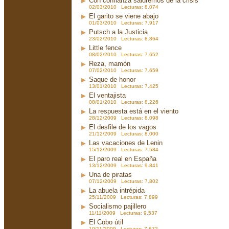
Con confianza saldremos de la crisis
02/03/2010 Lecturas: 8.074
El garito se viene abajo
01/03/2010 Lecturas: 7.917
Putsch a la Justicia
23/02/2010 Lecturas: 8.864
Little fence
08/02/2010 Lecturas: 7.652
Reza, mamón
07/02/2010 Lecturas: 7.659
Saque de honor
13/01/2010 Lecturas: 7.425
El ventajista
08/01/2010 Lecturas: 8.226
La respuesta está en el viento
28/12/2009 Lecturas: 8.098
El desfile de los vagos
21/12/2009 Lecturas: 8.000
Las vacaciones de Lenin
15/12/2009 Lecturas: 7.584
El paro real en España
13/12/2009 Lecturas: 9.841
Una de piratas
07/12/2009 Lecturas: 7.802
La abuela intrépida
25/11/2009 Lecturas: 7.899
Socialismo pajillero
11/11/2009 Lecturas: 9.537
El Cobo útil
10/11/2009 Lecturas: 7.672