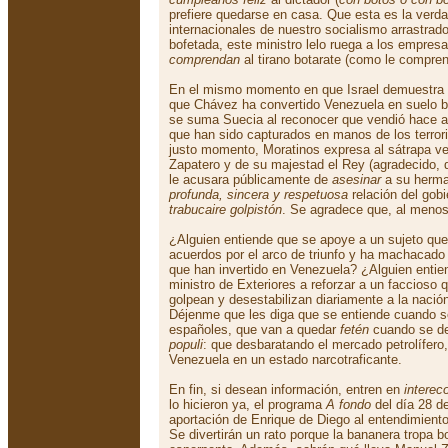
prefiere quedarse en casa. Que esta es la verda
internacionales de nuestro socialismo arrastrad
bofetada, este ministro lelo ruega a los empres
comprendan
al tirano botarate (como le compren
En el mismo momento en que Israel demuestra a
que Chávez ha convertido Venezuela en suelo ba
se suma Suecia al reconocer que vendió hace a
que han sido capturados en manos de los terror
justo momento, Moratinos expresa al sátrapa v
Zapatero y de su majestad el Rey (agradecido,
le acusara públicamente de
asesinar
a su herman
profunda, sincera y respetuosa
relación del gobi
trabucaire golpistón
. Se agradece que, al menos
¿Alguien entiende que se apoye a un sujeto qu
acuerdos por el arco de triunfo y ha machacad
que han invertido en Venezuela? ¿Alguien enti
ministro de Exteriores a reforzar a un faccioso 
golpean y desestabilizan diariamente a la naci
Déjenme que les diga que se entiende cuando se
españoles, que van a quedar
fetén
cuando se de
populi
: que desbaratando el mercado petrolífero
Venezuela en un estado narcotraficante.
En fin, si desean información, entren en
intere
lo hicieron ya, el programa
A fondo
del día 28 d
aportación de Enrique de Diego al entendimiento
Se divertirán un rato porque la bananera tropa