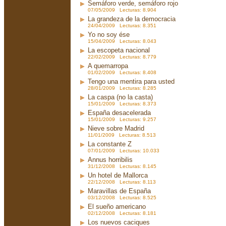
Semáforo verde, semáforo rojo
07/05/2009 Lecturas: 8.904
La grandeza de la democracia
24/04/2009 Lecturas: 8.351
Yo no soy ése
15/04/2009 Lecturas: 8.043
La escopeta nacional
22/02/2009 Lecturas: 8.779
A quemarropa
01/02/2009 Lecturas: 8.408
Tengo una mentira para usted
28/01/2009 Lecturas: 8.285
La caspa (no la casta)
15/01/2009 Lecturas: 8.373
España desacelerada
15/01/2009 Lecturas: 9.257
Nieve sobre Madrid
11/01/2009 Lecturas: 8.513
La constante Z
07/01/2009 Lecturas: 10.033
Annus horribilis
31/12/2008 Lecturas: 8.145
Un hotel de Mallorca
22/12/2008 Lecturas: 8.113
Maravillas de España
03/12/2008 Lecturas: 8.525
El sueño americano
02/12/2008 Lecturas: 8.181
Los nuevos caciques