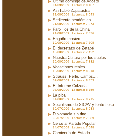
Ultimo domingo de Agosto
04/09/2009 Lecturas: 8.107
Así habló Zapatustra
31/08/2009 Lecturas: 8.043
Sedicente académico
24/08/2009 Lecturas: 7.873
Farolillos de la China
21/08/2009 Lecturas: 7.836
Engaño masivo
19/08/2009 Lecturas: 7.795
El decretazo de Zetapé
18/08/2009 Lecturas: 7.422
Nuestra Cultura por los suelos
15/08/2009 Lecturas: 7.882
Vacaciones reales
10/08/2009 Lecturas: 8.218
Strauss, Perle, Camps....
07/08/2009 Lecturas: 8.453
El Informe Calzada
03/08/2009 Lecturas: 8.759
La piba
01/08/2009 Lecturas: 8.715
Socialismo de SICAV y tente tieso
30/07/2009 Lecturas: 8.633
Diplomacia sin tino
30/07/2009 Lecturas: 7.889
Cerco al Partido Popular
24/07/2009 Lecturas: 7.548
Carnicería de Estado