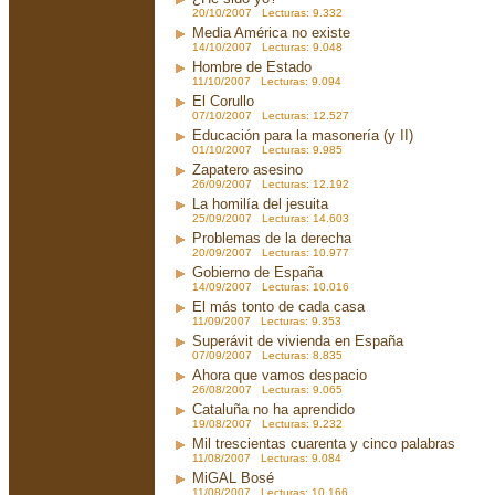
20/10/2007 Lecturas: 9.332
Media América no existe
14/10/2007 Lecturas: 9.048
Hombre de Estado
11/10/2007 Lecturas: 9.094
El Corullo
07/10/2007 Lecturas: 12.527
Educación para la masonería (y II)
01/10/2007 Lecturas: 9.985
Zapatero asesino
26/09/2007 Lecturas: 12.192
La homilía del jesuita
25/09/2007 Lecturas: 14.603
Problemas de la derecha
20/09/2007 Lecturas: 10.977
Gobierno de España
14/09/2007 Lecturas: 10.016
El más tonto de cada casa
11/09/2007 Lecturas: 9.353
Superávit de vivienda en España
07/09/2007 Lecturas: 8.835
Ahora que vamos despacio
26/08/2007 Lecturas: 9.065
Cataluña no ha aprendido
19/08/2007 Lecturas: 9.232
Mil trescientas cuarenta y cinco palabras
11/08/2007 Lecturas: 9.084
MiGAL Bosé
11/08/2007 Lecturas: 10.166