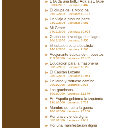
ETA da una bofETAda a zETApé
05/01/2007 Lecturas: 9.487
El okupa de la Moncloa
26/12/2006 Lecturas: 10.107
Un viaje a ninguna parte
24/12/2006 Lecturas: 9.081
Mi Gente
24/12/2006 Lecturas: 10.628
Gabilondo investiga el milagro
20/12/2006 Lecturas: 9.455
El estado social socialista
14/12/2006 Lecturas: 9.560
Acojonante subida de impuestos
11/12/2006 Lecturas: 12.302
Educación para la masonería
08/12/2006 Lecturas: 13.298
El Capitán Lozano
08/12/2006 Lecturas: 12.954
Un largo y tortuoso camino
29/11/2006 Lecturas: 9.096
Los graciosos
19/11/2006 Lecturas: 12.179
En España gobierna la izquierda
13/11/2006 Lecturas: 9.762
Mambrú se fue a la guerra
10/11/2006 Lecturas: 12.806
Por una vivienda digna
08/11/2006 Lecturas: 9.631
Por una manifestación digna