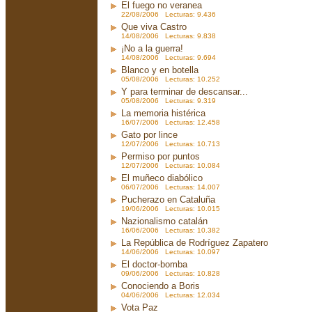
El fuego no veranea
22/08/2006 Lecturas: 9.436
Que viva Castro
14/08/2006 Lecturas: 9.838
¡No a la guerra!
14/08/2006 Lecturas: 9.694
Blanco y en botella
05/08/2006 Lecturas: 10.252
Y para terminar de descansar...
05/08/2006 Lecturas: 9.319
La memoria histérica
16/07/2006 Lecturas: 12.458
Gato por lince
12/07/2006 Lecturas: 10.713
Permiso por puntos
12/07/2006 Lecturas: 10.084
El muñeco diabólico
06/07/2006 Lecturas: 14.007
Pucherazo en Cataluña
19/06/2006 Lecturas: 10.015
Nazionalismo catalán
16/06/2006 Lecturas: 10.382
La República de Rodríguez Zapatero
14/06/2006 Lecturas: 10.097
El doctor-bomba
09/06/2006 Lecturas: 10.828
Conociendo a Boris
04/06/2006 Lecturas: 12.034
Vota Paz