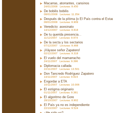
Macarras, atorrantes, cansinos
24/01/2008 Lecturas: 9.450
De bobilis bobilis
08/01/2008 Lecturas: 11.354
Después de la pítima (o El País contra el Est
08/01/2008 Lecturas: 8.909
Veredicto: asesinato
14/12/2007 Lecturas: 8.818
De tu querida presencia...
11/12/2007 Lecturas: 9.974
De la secta y los sectarios
07/12/2007 Lecturas: 9.468
¡Váyase señor Zapatero!
02/12/2007 Lecturas: 9.318
El vuelo del mamarracho
24/11/2007 Lecturas: 9.396
Diplomacia callada
22/11/2007 Lecturas: 13.501
Don Tancredo Rodríguez Zapatero
14/11/2007 Lecturas: 9.823
Engordar a ETA
10/11/2007 Lecturas: 10.006
El estigma originario
01/11/2007 Lecturas: 9.381
El algoritmo de Gore
28/10/2007 Lecturas: 8.902
El País ya no es independiente
22/10/2007 Lecturas: 9.524
¿He sido yo?