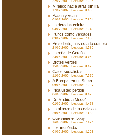
22/07/2009 Lecturas: 7.796
Mirando hacia atrás sin ira
17/07/2009 Lecturas: 8.033
Pasen y vean
08/07/2009 Lecturas: 7.854
La derecha cainita
03/07/2009 Lecturas: 7.749
Puños como verdades
03/07/2009 Lecturas: 7.805
Presidente, has estado cumbre
24/06/2009 Lecturas: 8.586
La roña de Garoña
23/06/2009 Lecturas: 8.050
Brotes verdes
15/06/2009 Lecturas: 8.093
Caros socialistas
12/06/2009 Lecturas: 7.579
A Europa, en un Smart
09/06/2009 Lecturas: 7.797
Pida usted perdón
04/06/2009 Lecturas: 8.023
De Madrid a Moscú
02/06/2009 Lecturas: 8.478
La alianza de las galaxias
20/05/2009 Lecturas: 7.683
Que viene el lobby
16/05/2009 Lecturas: 7.824
Los menéndez
08/05/2009 Lecturas: 8.253