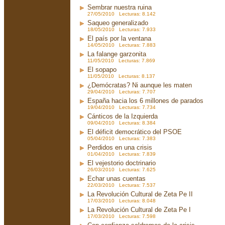
Sembrar nuestra ruina
27/05/2010 Lecturas: 8.142
Saqueo generalizado
18/05/2010 Lecturas: 7.933
El país por la ventana
14/05/2010 Lecturas: 7.883
La falange garzonita
11/05/2010 Lecturas: 7.869
El sopapo
11/05/2010 Lecturas: 8.137
¿Demócratas? Ni aunque les maten
29/04/2010 Lecturas: 7.707
España hacia los 6 millones de parados
19/04/2010 Lecturas: 7.734
Cánticos de la Izquierda
09/04/2010 Lecturas: 8.384
El déficit democrático del PSOE
05/04/2010 Lecturas: 7.383
Perdidos en una crisis
01/04/2010 Lecturas: 7.839
El vejestorio doctrinario
26/03/2010 Lecturas: 7.625
Echar unas cuentas
22/03/2010 Lecturas: 7.537
La Revolución Cultural de Zeta Pe II
17/03/2010 Lecturas: 8.048
La Revolución Cultural de Zeta Pe I
17/03/2010 Lecturas: 7.598