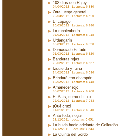
102 días con Rajoy
04/04/2012 Lecturas: 6.880
Otra juerga general
29/03/2012 Lecturas: 6.520
El copago
20/03/2012 Lecturas: 6.880
La rubalcabería
07/03/2012 Lecturas: 6.948
Urdangarín
03/03/2012 Lecturas: 6.638
Demasiado Estado
01/03/2012 Lecturas: 6.820
Banderas rojas
23/02/2012 Lecturas: 6.567
Izquierda y ruina
14/02/2012 Lecturas: 6.686
Brindaré con champán
12/02/2012 Lecturas: 6.748
Amanecer rojo
06/02/2012 Lecturas: 6.708
El País, como el culo
26/01/2012 Lecturas: 7.083
¡Qué cruz!
01/01/2012 Lecturas: 6.340
Ante todo, negar
28/12/2011 Lecturas: 6.651
La huida hacia adelante de Gallardón
17/12/2011 Lecturas: 7.233
La Quinta del Sordo