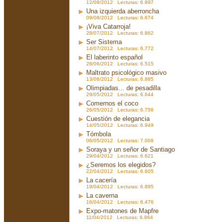
12/08/2012 Lecturas: 6.897
Una izquierda aberroncha
09/08/2012 Lecturas: 6.674
¡Viva Catarroja!
28/07/2012 Lecturas: 6.862
Ser Sistema
14/07/2012 Lecturas: 6.772
El laberinto español
28/06/2012 Lecturas: 6.515
Maltrato psicológico masivo
13/06/2012 Lecturas: 6.885
Olimpiadas... de pesadilla
29/05/2012 Lecturas: 6.644
Comernos el coco
26/05/2012 Lecturas: 6.756
Cuestión de elegancia
14/05/2012 Lecturas: 6.949
Tómbola
06/05/2012 Lecturas: 7.008
Soraya y un señor de Santiago
29/04/2012 Lecturas: 6.621
¿Seremos los elegidos?
22/04/2012 Lecturas: 6.605
La cacería
19/04/2012 Lecturas: 6.895
La caverna
16/04/2012 Lecturas: 6.476
Expo-matones de Mapfre
11/04/2012 Lecturas: 6.864