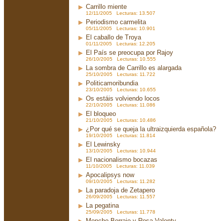
Carrillo miente
12/11/2005 Lecturas: 13.507
Periodismo carmelita
05/11/2005 Lecturas: 10.901
El caballo de Troya
01/11/2005 Lecturas: 12.205
El País se preocupa por Rajoy
26/10/2005 Lecturas: 10.555
La sombra de Carrillo es alargada
25/10/2005 Lecturas: 11.722
Politicamoribundia
23/10/2005 Lecturas: 10.655
Os estáis volviendo locos
22/10/2005 Lecturas: 11.086
El bloqueo
21/10/2005 Lecturas: 10.486
¿Por qué se queja la ultraizquierda española?
19/10/2005 Lecturas: 11.814
El Lewinsky
13/10/2005 Lecturas: 10.944
El nacionalismo bocazas
11/10/2005 Lecturas: 11.039
Apocalipsys now
09/10/2005 Lecturas: 11.282
La paradoja de Zetapero
26/09/2005 Lecturas: 11.557
La pegatina
25/09/2005 Lecturas: 11.778
Moncho Borrajo y Rosa Valenty