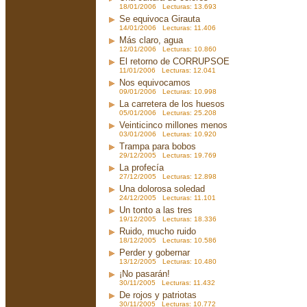
18/01/2006 Lecturas: 13.693
Se equivoca Girauta
14/01/2006 Lecturas: 11.406
Más claro, agua
12/01/2006 Lecturas: 10.860
El retorno de CORRUPSOE
11/01/2006 Lecturas: 12.041
Nos equivocamos
09/01/2006 Lecturas: 10.998
La carretera de los huesos
05/01/2006 Lecturas: 25.208
Veinticinco millones menos
03/01/2006 Lecturas: 10.920
Trampa para bobos
29/12/2005 Lecturas: 19.769
La profecía
27/12/2005 Lecturas: 12.898
Una dolorosa soledad
24/12/2005 Lecturas: 11.101
Un tonto a las tres
19/12/2005 Lecturas: 18.336
Ruido, mucho ruido
18/12/2005 Lecturas: 10.586
Perder y gobernar
13/12/2005 Lecturas: 10.480
¡No pasarán!
30/11/2005 Lecturas: 11.432
De rojos y patriotas
30/11/2005 Lecturas: 10.772