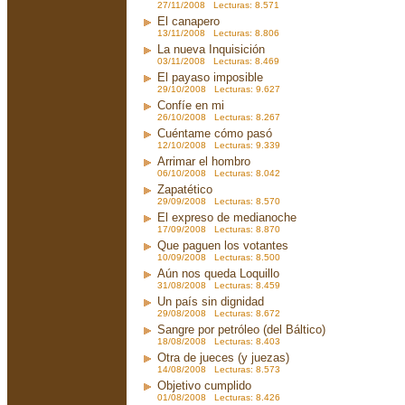
27/11/2008 Lecturas: 8.571
El canapero
13/11/2008 Lecturas: 8.806
La nueva Inquisición
03/11/2008 Lecturas: 8.469
El payaso imposible
29/10/2008 Lecturas: 9.627
Confíe en mi
26/10/2008 Lecturas: 8.267
Cuéntame cómo pasó
12/10/2008 Lecturas: 9.339
Arrimar el hombro
06/10/2008 Lecturas: 8.042
Zapatético
29/09/2008 Lecturas: 8.570
El expreso de medianoche
17/09/2008 Lecturas: 8.870
Que paguen los votantes
10/09/2008 Lecturas: 8.500
Aún nos queda Loquillo
31/08/2008 Lecturas: 8.459
Un país sin dignidad
29/08/2008 Lecturas: 8.672
Sangre por petróleo (del Báltico)
18/08/2008 Lecturas: 8.403
Otra de jueces (y juezas)
14/08/2008 Lecturas: 8.573
Objetivo cumplido
01/08/2008 Lecturas: 8.426