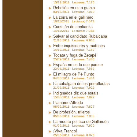
15/12/2011 Lecturas: 7.170
Rebelión en esta granja
03/12/2011 Lecturas: 7.019
La zorra en el gallinero
18/11/2011 Lecturas: 7.643
Cuestión de confianza
14/11/2011 Lecturas: 7.088
Salvar al candidato Rubalcaba
21/10/2011 Lecturas: 6.903
Entre inquisidores y matones
14/10/2011 Lecturas: 7.189
Tocata y fuga de Zetapé
25/09/2011 Lecturas: 7.485
España no es lo que parece
22/08/2011 Lecturas: 7.562
El milagro de Pé Punto
04/08/2011 Lecturas: 7.404
La cabalgata de los perroflautas
21/06/2011 Lecturas: 7.922
Indignados diz que estais
15/06/2011 Lecturas: 7.997
Llamáme Alfredo
08/06/2011 Lecturas: 7.827
De profesión, trileros
05/06/2011 Lecturas: 7.838
La muerte política de Gallardón
01/06/2011 Lecturas: 7.620
¡Viva Franco!
25/05/2011 Lecturas: 8.076