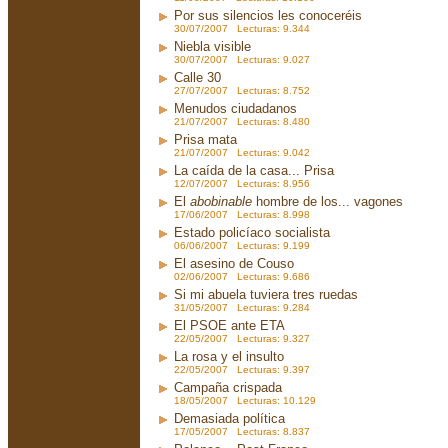
Por sus silencios les conoceréis
30/07/2007 Lecturas: 9.344
Niebla visible
30/07/2007 Lecturas: 9.027
Calle 30
27/07/2007 Lecturas: 8.752
Menudos ciudadanos
21/07/2007 Lecturas: 8.480
Prisa mata
21/07/2007 Lecturas: 9.042
La caída de la casa... Prisa
12/07/2007 Lecturas: 8.956
El
abobinable
hombre de los... vagones
17/06/2007 Lecturas: 8.998
Estado policíaco socialista
06/06/2007 Lecturas: 9.199
El asesino de Couso
02/06/2007 Lecturas: 9.686
Si mi abuela tuviera tres ruedas
31/05/2007 Lecturas: 9.284
El PSOE ante ETA
22/05/2007 Lecturas: 9.327
La rosa y el insulto
22/05/2007 Lecturas: 9.397
Campaña crispada
18/05/2007 Lecturas: 10.129
Demasiada política
17/05/2007 Lecturas: 8.837