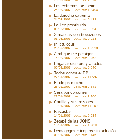
28/03/2007 Lecturas: 9.524
Los extremos se tocan
25/03/2007 Lecturas: 10.494
La derecha extrema
24/03/2007 Lecturas: 9.432
La Ley prostituida
05/03/2007 Lecturas: 9.924
Simancas con tropezones
01/03/2007 Lecturas: 9.613
In ictu oculi
23/02/2007 Lecturas: 10.538
A mí que me persigan
15/02/2007 Lecturas: 9.262
Engañar siempre y a todos
09/02/2007 Lecturas: 9.040
Todos contra el PP
29/01/2007 Lecturas: 11.537
El okupa-mocho
26/01/2007 Lecturas: 9.643
Será por cordones
21/01/2007 Lecturas: 9.166
Carrillo y sus razones
19/01/2007 Lecturas: 11.160
Fascistas
14/01/2007 Lecturas: 9.534
Zetapé de las JONS
13/01/2007 Lecturas: 10.011
Demagogos e ineptos sin solución
09/01/2007 Lecturas: 9.146