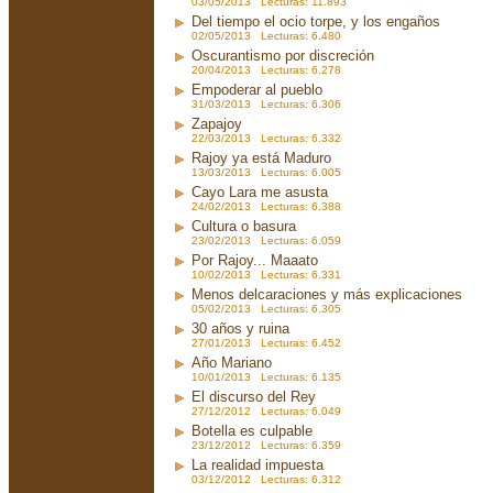
03/05/2013 Lecturas: 11.893
Del tiempo el ocio torpe, y los engaños
02/05/2013 Lecturas: 6.480
Oscurantismo por discreción
20/04/2013 Lecturas: 6.278
Empoderar al pueblo
31/03/2013 Lecturas: 6.306
Zapajoy
22/03/2013 Lecturas: 6.332
Rajoy ya está Maduro
13/03/2013 Lecturas: 6.005
Cayo Lara me asusta
24/02/2013 Lecturas: 6.388
Cultura o basura
23/02/2013 Lecturas: 6.059
Por Rajoy... Maaato
10/02/2013 Lecturas: 6.331
Menos delcaraciones y más explicaciones
05/02/2013 Lecturas: 6.305
30 años y ruina
27/01/2013 Lecturas: 6.452
Año Mariano
10/01/2013 Lecturas: 6.135
El discurso del Rey
27/12/2012 Lecturas: 6.049
Botella es culpable
23/12/2012 Lecturas: 6.359
La realidad impuesta
03/12/2012 Lecturas: 6.312