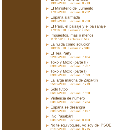
19/12/2010 Lecturas: 8.213
El Ministerio del Jumento
17/12/2010 Lecturas: 8.722
España alarmada
10/12/2010 Lecturas: 8.220
El País, el paisaje y el paisanaje
17/11/2010 Lecturas: 9.653
Impuestos, más o menos
11/11/2010 Lecturas: 8.507
La huida como solución
10/11/2010 Lecturas: 7.980
El Tea Party
22/10/2010 Lecturas: 7.434
Toxo y Moxo (parte II)
09/10/2010 Lecturas: 7.957
Toxo y Moxo (parte I)
09/10/2010 Lecturas: 7.899
La larga marcha de Zapa-tín
25/09/2010 Lecturas: 7.719
Sólo fútbol
06/07/2010 Lecturas: 7.528
Violencia de número
03/07/2010 Lecturas: 7.764
España se desangra
30/06/2010 Lecturas: 7.497
¡No Pasabán!
03/06/2010 Lecturas: 8.103
No te equivoques, yo soy del PSOE
31/05/2010 Lecturas: 8.715