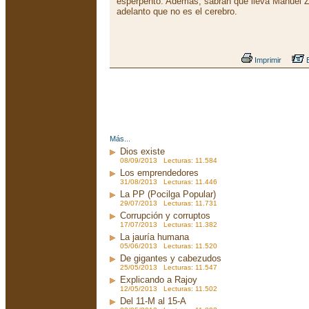
esperpento. Además, sabrán qué lleva Manuel Z
adelanto que no es el cerebro.
Imprimir
E
Más...
Dios existe
08/09/2013 Lecturas: 11.584
Los emprendedores
31/08/2013 Lecturas: 11.446
La PP (Pocilga Popular)
29/07/2013 Lecturas: 11.731
Corrupción y corruptos
17/07/2013 Lecturas: 11.382
La jauría humana
05/06/2013 Lecturas: 11.520
De gigantes y cabezudos
25/05/2013 Lecturas: 11.547
Explicando a Rajoy
12/05/2013 Lecturas: 11.502
Del 11-M al 15-A