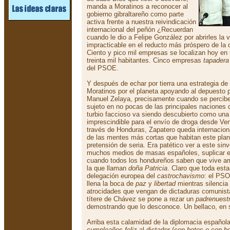
manda a Moratinos a reconocer al
gobierno gibraltareño como parte
activa frente a nuestra reivindicación
internacional del peñón ¿Recuerdan
cuando le dio a Felipe González por abrirles la v
impracticable en el reducto más próspero de la 
Ciento y pico mil empresas se localizan hoy en
treinta mil habitantes. Cinco empresas
tapadera
del PSOE.
Y después de echar por tierra una estrategia de
Moratinos por el planeta apoyando al depuesto 
Manuel Zelaya, precisamente cuando se percibe
sujeto en no pocas de las principales naciones 
turbio faccioso va siendo descubierto como un
imprescindible para el envío de droga desde V
través de Honduras, Zapatero queda internacio
de las mentes más cortas que habitan este plan
pretensión de seria. Era patético ver a este si
muchos medios de masas españoles, suplicar e
cuando todos los hondureños saben que vive a
la que llaman
doña Patricia
. Claro que toda est
delegación europea del
castrochavismo
: el PSO
llena la boca de
paz
y
libertad
mientras silencia 
atrocidades que vengan de dictaduras comunista
títere de Chávez se pone a rezar un
padrenuest
demostrando que lo desconoce. Un bellaco, en
Arriba esta calamidad de la diplomacia española
cumpleaños feliz
al dictador (
con botos o con b