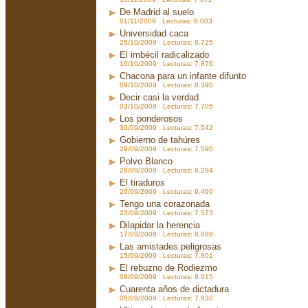
De Madrid al suelo
01/11/2009 Lecturas: 8.003
Universidad caca
25/10/2009 Lecturas: 8.725
El imbécil radicalizado
16/10/2009 Lecturas: 7.876
Chacona para un infante difunto
09/10/2009 Lecturas: 8.390
Decir casi la verdad
03/10/2009 Lecturas: 7.705
Los ponderosos
30/09/2009 Lecturas: 7.542
Gobierno de tahúres
29/09/2009 Lecturas: 7.590
Polvo Blanco
28/09/2009 Lecturas: 8.294
El tiraduros
26/09/2009 Lecturas: 9.499
Tengo una corazonada
23/09/2009 Lecturas: 7.573
Dilapidar la herencia
17/09/2009 Lecturas: 8.889
Las amistades peligrosas
15/09/2009 Lecturas: 7.801
El rebuzno de Rodiezmo
09/09/2009 Lecturas: 8.015
Cuarenta años de dictadura
05/09/2009 Lecturas: 7.930