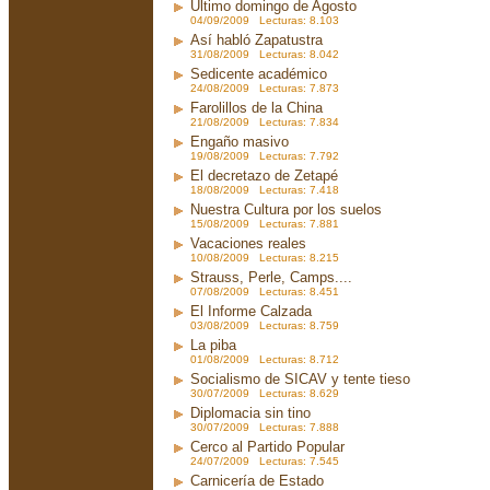
Ultimo domingo de Agosto
04/09/2009 Lecturas: 8.103
Así habló Zapatustra
31/08/2009 Lecturas: 8.042
Sedicente académico
24/08/2009 Lecturas: 7.873
Farolillos de la China
21/08/2009 Lecturas: 7.834
Engaño masivo
19/08/2009 Lecturas: 7.792
El decretazo de Zetapé
18/08/2009 Lecturas: 7.418
Nuestra Cultura por los suelos
15/08/2009 Lecturas: 7.881
Vacaciones reales
10/08/2009 Lecturas: 8.215
Strauss, Perle, Camps....
07/08/2009 Lecturas: 8.451
El Informe Calzada
03/08/2009 Lecturas: 8.759
La piba
01/08/2009 Lecturas: 8.712
Socialismo de SICAV y tente tieso
30/07/2009 Lecturas: 8.629
Diplomacia sin tino
30/07/2009 Lecturas: 7.888
Cerco al Partido Popular
24/07/2009 Lecturas: 7.545
Carnicería de Estado