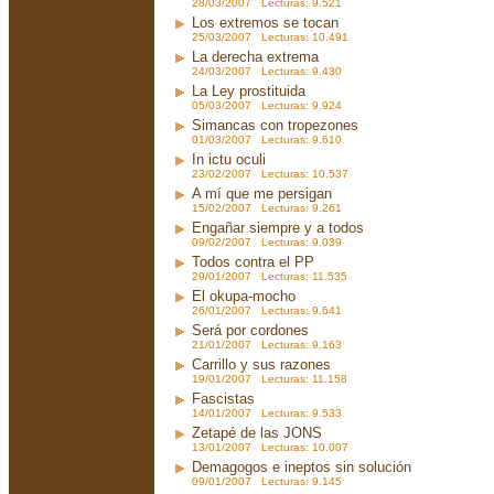
28/03/2007 Lecturas: 9.521
Los extremos se tocan
25/03/2007 Lecturas: 10.491
La derecha extrema
24/03/2007 Lecturas: 9.430
La Ley prostituida
05/03/2007 Lecturas: 9.924
Simancas con tropezones
01/03/2007 Lecturas: 9.610
In ictu oculi
23/02/2007 Lecturas: 10.537
A mí que me persigan
15/02/2007 Lecturas: 9.261
Engañar siempre y a todos
09/02/2007 Lecturas: 9.039
Todos contra el PP
29/01/2007 Lecturas: 11.535
El okupa-mocho
26/01/2007 Lecturas: 9.641
Será por cordones
21/01/2007 Lecturas: 9.163
Carrillo y sus razones
19/01/2007 Lecturas: 11.158
Fascistas
14/01/2007 Lecturas: 9.533
Zetapé de las JONS
13/01/2007 Lecturas: 10.007
Demagogos e ineptos sin solución
09/01/2007 Lecturas: 9.145