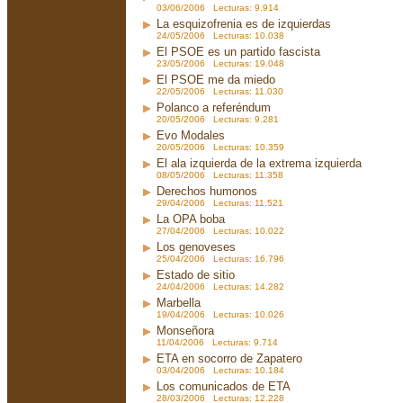
03/06/2006 Lecturas: 9.914
La esquizofrenia es de izquierdas
24/05/2006 Lecturas: 10.038
El PSOE es un partido fascista
23/05/2006 Lecturas: 19.048
El PSOE me da miedo
22/05/2006 Lecturas: 11.030
Polanco a referéndum
20/05/2006 Lecturas: 9.281
Evo Modales
20/05/2006 Lecturas: 10.359
El ala izquierda de la extrema izquierda
08/05/2006 Lecturas: 11.358
Derechos humonos
29/04/2006 Lecturas: 11.521
La OPA boba
27/04/2006 Lecturas: 10.022
Los genoveses
25/04/2006 Lecturas: 16.796
Estado de sitio
24/04/2006 Lecturas: 14.282
Marbella
19/04/2006 Lecturas: 10.026
Monseñora
11/04/2006 Lecturas: 9.714
ETA en socorro de Zapatero
03/04/2006 Lecturas: 10.184
Los comunicados de ETA
28/03/2006 Lecturas: 12.228