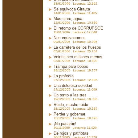
18/01/2006 Lecturas: 13.692
Se equivoca Girauta
14/01/2006 Lecturas: 11.405
Más claro, agua
12/01/2006 Lecturas: 10.859
El retorno de CORRUPSOE
11/01/2006 Lecturas: 12.040
Nos equivocamos
09/01/2006 Lecturas: 10.996
La carretera de los huesos
05/01/2006 Lecturas: 25.204
Veinticinco millones menos
03/01/2006 Lecturas: 10.920
Trampa para bobos
29/12/2005 Lecturas: 19.767
La profecía
27/12/2005 Lecturas: 12.895
Una dolorosa soledad
24/12/2005 Lecturas: 11.099
Un tonto a las tres
19/12/2005 Lecturas: 18.336
Ruido, mucho ruido
18/12/2005 Lecturas: 10.585
Perder y gobernar
13/12/2005 Lecturas: 10.476
¡No pasarán!
30/11/2005 Lecturas: 11.429
De rojos y patriotas
30/11/2005 Lecturas: 10.770