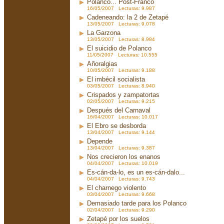
Polanco... Post-Franco
16/05/2007 Lecturas: 9.987
Cadeneando: la 2 de Zetapé
13/05/2007 Lecturas: 9.078
La Garzona
13/05/2007 Lecturas: 8.984
El suicidio de Polanco
11/05/2007 Lecturas: 10.555
Añoralgias
10/05/2007 Lecturas: 9.188
El imbécil socialista
03/05/2007 Lecturas: 8.940
Crispados y zampatortas
02/05/2007 Lecturas: 9.215
Después del Carnaval
16/04/2007 Lecturas: 10.017
El Ebro se desborda
13/04/2007 Lecturas: 9.144
Depende
13/04/2007 Lecturas: 9.387
Nos crecieron los enanos
04/04/2007 Lecturas: 10.019
Es-cán-da-lo, es un es-cán-dalo...
04/04/2007 Lecturas: 9.743
El charnego violento
03/04/2007 Lecturas: 9.668
Demasiado tarde para los Polanco
02/04/2007 Lecturas: 9.290
Zetapé por los suelos