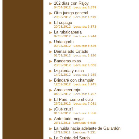
102 días con Rajoy
04/04/2012 Lecturas: 6.879
Otra juerga general
29/03/2012 Lecturas: 6.519
El copago
20/03/2012 Lecturas: 6.873
La rubalcabería
07/03/2012 Lecturas: 6.944
Urdangarín
03/03/2012 Lecturas: 6.636
Demasiado Estado
01/03/2012 Lecturas: 6.820
Banderas rojas
23/02/2012 Lecturas: 6.563
Izquierda y ruina
14/02/2012 Lecturas: 6.685
Brindaré con champán
12/02/2012 Lecturas: 6.745
Amanecer rojo
06/02/2012 Lecturas: 6.707
El País, como el culo
26/01/2012 Lecturas: 7.081
¡Qué cruz!
01/01/2012 Lecturas: 6.338
Ante todo, negar
28/12/2011 Lecturas: 6.648
La huida hacia adelante de Gallardón
17/12/2011 Lecturas: 7.231
La Quinta del Sordo