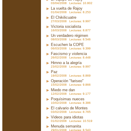
03/04/2008 Lecturas: 10.802
La vuelta de Rajoy
01/04/2008 Lecturas: 8.253
El Chikilicuatre
27/03/2008 Lecturas: 9.997
Victoria socialista
16/03/2008 Lecturas: 8.877
Un verdadero régimen
08/03/2008 Lecturas: 8.546
Escuchen la COPE
06/03/2008 Lecturas: 9.399
Fascismo y violencia
26/02/2008 Lecturas: 8.448
Himno a la alegría
23/02/2008 Lecturas: 9.997
Paz
19/02/2008 Lecturas: 8.869
Operación "fariseo"
15/02/2008 Lecturas: 9.866
Miedo me dan
12/02/2008 Lecturas: 9.177
Poquísimas nueces
10/02/2008 Lecturas: 8.386
El calvario de Montes
03/02/2008 Lecturas: 8.765
Videos para idiotas
01/02/2008 Lecturas: 10.519
Menuda semanita
29/01/2008 Lecturas: 8.543