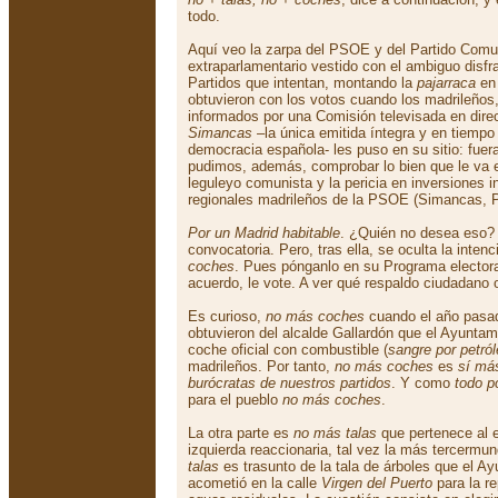
todo.
Aquí veo la zarpa del PSOE y del Partido Comun
extraparlamentario vestido con el ambiguo disf
Partidos que intentan, montando la
pajarraca
en 
obtuvieron con los votos cuando los madrileños
informados por una Comisión televisada en dire
Simancas
–la única emitida íntegra y en tiempo 
democracia española- les puso en su sitio: fuera
pudimos, además, comprobar lo bien que le va e
leguleyo comunista y la pericia en inversiones in
regionales madrileños de la PSOE (Simancas, Po
Por un Madrid habitable
. ¿Quién no desea eso?
convocatoria. Pero, tras ella, se oculta la inten
coches
. Pues pónganlo en su Programa electora
acuerdo, le vote. A ver qué respaldo ciudadano 
Es curioso,
no más coches
cuando el año pasa
obtuvieron del alcalde Gallardón que el Ayuntam
coche oficial con combustible (
sangre por petró
madrileños. Por tanto,
no más coches
es
sí más
burócratas de nuestros partidos
. Y como
todo p
para el pueblo
no más coches
.
La otra parte es
no más talas
que pertenece al 
izquierda reaccionaria, tal vez la más tercermu
talas
es trasunto de la tala de árboles que el A
acometió en la calle
Virgen del Puerto
para la re