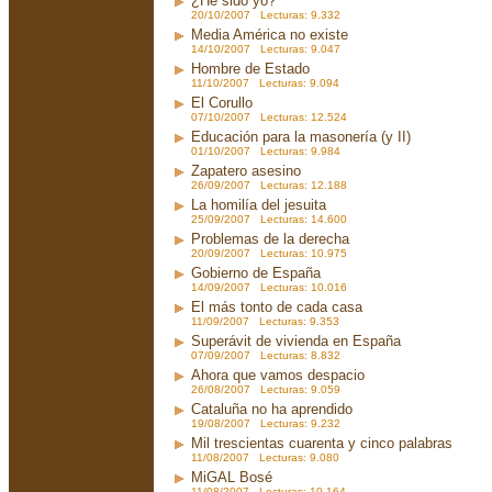
¿He sido yo?
20/10/2007 Lecturas: 9.332
Media América no existe
14/10/2007 Lecturas: 9.047
Hombre de Estado
11/10/2007 Lecturas: 9.094
El Corullo
07/10/2007 Lecturas: 12.524
Educación para la masonería (y II)
01/10/2007 Lecturas: 9.984
Zapatero asesino
26/09/2007 Lecturas: 12.188
La homilía del jesuita
25/09/2007 Lecturas: 14.600
Problemas de la derecha
20/09/2007 Lecturas: 10.975
Gobierno de España
14/09/2007 Lecturas: 10.016
El más tonto de cada casa
11/09/2007 Lecturas: 9.353
Superávit de vivienda en España
07/09/2007 Lecturas: 8.832
Ahora que vamos despacio
26/08/2007 Lecturas: 9.059
Cataluña no ha aprendido
19/08/2007 Lecturas: 9.232
Mil trescientas cuarenta y cinco palabras
11/08/2007 Lecturas: 9.080
MiGAL Bosé
11/08/2007 Lecturas: 10.164