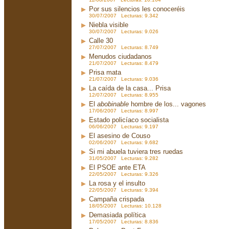
Por sus silencios les conoceréis
30/07/2007 Lecturas: 9.342
Niebla visible
30/07/2007 Lecturas: 9.026
Calle 30
27/07/2007 Lecturas: 8.749
Menudos ciudadanos
21/07/2007 Lecturas: 8.479
Prisa mata
21/07/2007 Lecturas: 9.036
La caída de la casa... Prisa
12/07/2007 Lecturas: 8.955
El
abobinable
hombre de los... vagones
17/06/2007 Lecturas: 8.997
Estado policíaco socialista
06/06/2007 Lecturas: 9.197
El asesino de Couso
02/06/2007 Lecturas: 9.682
Si mi abuela tuviera tres ruedas
31/05/2007 Lecturas: 9.282
El PSOE ante ETA
22/05/2007 Lecturas: 9.326
La rosa y el insulto
22/05/2007 Lecturas: 9.394
Campaña crispada
18/05/2007 Lecturas: 10.128
Demasiada política
17/05/2007 Lecturas: 8.836