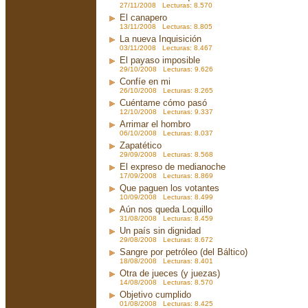
27/11/2008 Lecturas: 8.570
El canapero
13/11/2008 Lecturas: 8.805
La nueva Inquisición
03/11/2008 Lecturas: 8.467
El payaso imposible
29/10/2008 Lecturas: 9.626
Confíe en mi
26/10/2008 Lecturas: 8.265
Cuéntame cómo pasó
12/10/2008 Lecturas: 9.337
Arrimar el hombro
06/10/2008 Lecturas: 8.037
Zapatético
29/09/2008 Lecturas: 8.568
El expreso de medianoche
17/09/2008 Lecturas: 8.869
Que paguen los votantes
10/09/2008 Lecturas: 8.499
Aún nos queda Loquillo
31/08/2008 Lecturas: 8.459
Un país sin dignidad
29/08/2008 Lecturas: 8.672
Sangre por petróleo (del Báltico)
18/08/2008 Lecturas: 8.401
Otra de jueces (y juezas)
14/08/2008 Lecturas: 8.570
Objetivo cumplido
01/08/2008 Lecturas: 8.425