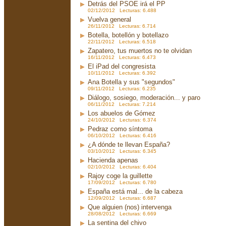
Detrás del PSOE irá el PP
02/12/2012 Lecturas: 6.488
Vuelva general
26/11/2012 Lecturas: 6.714
Botella, botellón y botellazo
22/11/2012 Lecturas: 6.518
Zapatero, tus muertos no te olvidan
16/11/2012 Lecturas: 6.473
El iPad del congresista
10/11/2012 Lecturas: 6.392
Ana Botella y sus "segundos"
09/11/2012 Lecturas: 6.235
Diálogo, sosiego, moderación... y paro
06/11/2012 Lecturas: 7.214
Los abuelos de Gómez
24/10/2012 Lecturas: 6.374
Pedraz como síntoma
06/10/2012 Lecturas: 6.416
¿A dónde te llevan España?
03/10/2012 Lecturas: 6.345
Hacienda apenas
02/10/2012 Lecturas: 6.404
Rajoy coge la guillette
17/09/2012 Lecturas: 6.780
España está mal... de la cabeza
12/09/2012 Lecturas: 6.687
Que alguien (nos) intervenga
28/08/2012 Lecturas: 6.669
La sentina del chivo