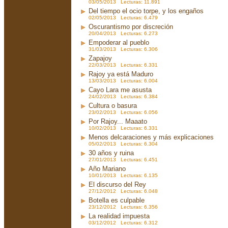
03/05/2013 Lecturas: 11.891
Del tiempo el ocio torpe, y los engaños
02/05/2013 Lecturas: 6.479
Oscurantismo por discreción
20/04/2013 Lecturas: 6.273
Empoderar al pueblo
31/03/2013 Lecturas: 6.306
Zapajoy
22/03/2013 Lecturas: 6.331
Rajoy ya está Maduro
13/03/2013 Lecturas: 6.004
Cayo Lara me asusta
24/02/2013 Lecturas: 6.384
Cultura o basura
23/02/2013 Lecturas: 6.056
Por Rajoy... Maaato
10/02/2013 Lecturas: 6.331
Menos delcaraciones y más explicaciones
05/02/2013 Lecturas: 6.304
30 años y ruina
27/01/2013 Lecturas: 6.451
Año Mariano
10/01/2013 Lecturas: 6.135
El discurso del Rey
27/12/2012 Lecturas: 6.048
Botella es culpable
23/12/2012 Lecturas: 6.356
La realidad impuesta
03/12/2012 Lecturas: 6.312