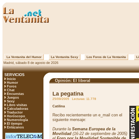
La Ventanita del Humor
La Ventanita Sexy
Los Foros de La Ventanita
Li
Madrid, sábado 8 de agosto de 2026
SERVICIOS
Inicio
Opinión: El liberal
Humor
Foros
Chat
La pegatina
Encuestas
Juegos
25/09/2005 Lecturas: 11.778
Sexy
Libro visitas
Catilina
Calculadoras
Traductor
Recibo recientemente un e_mail con el
Horóscopo
siguiente mensaje:
Numerología
El tiempo
Enlázanos
Durante la
Semana Europea de la
Movilidad
(16-22 de septiembre de 2005)
el
Foro por la Movilidad Sostenible de