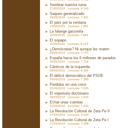
Sembrar nuestra ruina
27/05/2010 Lecturas: 8.140
Saqueo generalizado
18/05/2010 Lecturas: 7.931
El país por la ventana
14/05/2010 Lecturas: 7.881
La falange garzonita
11/05/2010 Lecturas: 7.864
El sopapo
11/05/2010 Lecturas: 8.137
¿Demócratas? Ni aunque les maten
29/04/2010 Lecturas: 7.707
España hacia los 6 millones de parados
19/04/2010 Lecturas: 7.734
Cánticos de la Izquierda
09/04/2010 Lecturas: 8.381
El déficit democrático del PSOE
05/04/2010 Lecturas: 7.380
Perdidos en una crisis
01/04/2010 Lecturas: 7.835
El vejestorio doctrinario
26/03/2010 Lecturas: 7.624
Echar unas cuentas
22/03/2010 Lecturas: 7.532
La Revolución Cultural de Zeta Pe II
17/03/2010 Lecturas: 8.045
La Revolución Cultural de Zeta Pe I
17/03/2010 Lecturas: 7.598