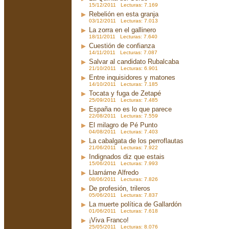
15/12/2011 Lecturas: 7.169
Rebelión en esta granja
03/12/2011 Lecturas: 7.013
La zorra en el gallinero
18/11/2011 Lecturas: 7.640
Cuestión de confianza
14/11/2011 Lecturas: 7.087
Salvar al candidato Rubalcaba
21/10/2011 Lecturas: 6.901
Entre inquisidores y matones
14/10/2011 Lecturas: 7.185
Tocata y fuga de Zetapé
25/09/2011 Lecturas: 7.485
España no es lo que parece
22/08/2011 Lecturas: 7.559
El milagro de Pé Punto
04/08/2011 Lecturas: 7.403
La cabalgata de los perroflautas
21/06/2011 Lecturas: 7.922
Indignados diz que estais
15/06/2011 Lecturas: 7.993
Llamáme Alfredo
08/06/2011 Lecturas: 7.826
De profesión, trileros
05/06/2011 Lecturas: 7.837
La muerte política de Gallardón
01/06/2011 Lecturas: 7.618
¡Viva Franco!
25/05/2011 Lecturas: 8.076