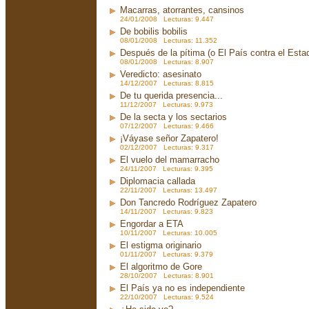
Macarras, atorrantes, cansinos
24/01/2008 Lecturas: 9.447
De bobilis bobilis
08/01/2008 Lecturas: 11.352
Después de la pítima (o El País contra el Est
08/01/2008 Lecturas: 8.907
Veredicto: asesinato
14/12/2007 Lecturas: 8.815
De tu querida presencia...
11/12/2007 Lecturas: 9.973
De la secta y los sectarios
07/12/2007 Lecturas: 9.466
¡Váyase señor Zapatero!
02/12/2007 Lecturas: 9.317
El vuelo del mamarracho
24/11/2007 Lecturas: 9.395
Diplomacia callada
22/11/2007 Lecturas: 13.497
Don Tancredo Rodríguez Zapatero
14/11/2007 Lecturas: 9.823
Engordar a ETA
10/11/2007 Lecturas: 10.005
El estigma originario
01/11/2007 Lecturas: 9.379
El algoritmo de Gore
28/10/2007 Lecturas: 8.901
El País ya no es independiente
22/10/2007 Lecturas: 9.524