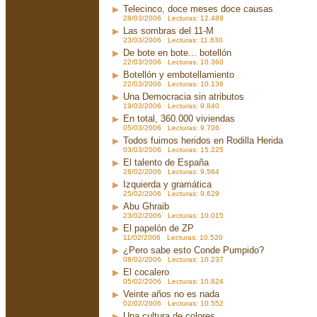
Telecinco, doce meses doce causas
28/03/2006 Lecturas: 12.489
Las sombras del 11-M
23/03/2006 Lecturas: 11.630
De bote en bote... botellón
22/03/2006 Lecturas: 10.360
Botellón y embotellamiento
22/03/2006 Lecturas: 10.136
Una Democracia sin atributos
19/03/2006 Lecturas: 9.840
En total, 360.000 viviendas
05/03/2006 Lecturas: 9.706
Todos fuimos heridos en Rodilla Herida
03/03/2006 Lecturas: 15.225
El talento de España
28/02/2006 Lecturas: 9.564
Izquierda y gramática
25/02/2006 Lecturas: 9.629
Abu Ghraib
23/02/2006 Lecturas: 10.015
El papelón de ZP
11/02/2006 Lecturas: 10.520
¿Pero sabe esto Conde Pumpido?
08/02/2006 Lecturas: 10.237
El cocalero
05/02/2006 Lecturas: 10.824
Veinte años no es nada
02/02/2006 Lecturas: 10.552
Una cultura de colores