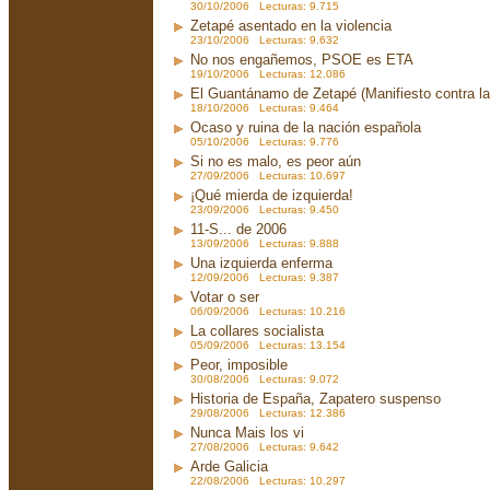
30/10/2006 Lecturas: 9.715
Zetapé asentado en la violencia
23/10/2006 Lecturas: 9.632
No nos engañemos, PSOE es ETA
19/10/2006 Lecturas: 12.086
El Guantánamo de Zetapé (Manifiesto contra la 
18/10/2006 Lecturas: 9.464
Ocaso y ruina de la nación española
05/10/2006 Lecturas: 9.776
Si no es malo, es peor aún
27/09/2006 Lecturas: 10.697
¡Qué mierda de izquierda!
23/09/2006 Lecturas: 9.450
11-S... de 2006
13/09/2006 Lecturas: 9.888
Una izquierda enferma
12/09/2006 Lecturas: 9.387
Votar o ser
06/09/2006 Lecturas: 10.216
La collares socialista
05/09/2006 Lecturas: 13.154
Peor, imposible
30/08/2006 Lecturas: 9.072
Historia de España, Zapatero suspenso
29/08/2006 Lecturas: 12.386
Nunca Mais los vi
27/08/2006 Lecturas: 9.642
Arde Galicia
22/08/2006 Lecturas: 10.297