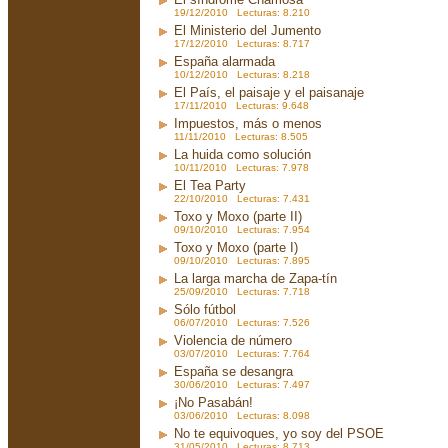
19/12/2010 Lecturas: 8.210
El Ministerio del Jumento
17/12/2010 Lecturas: 8.717
España alarmada
10/12/2010 Lecturas: 8.218
El País, el paisaje y el paisanaje
17/11/2010 Lecturas: 9.648
Impuestos, más o menos
11/11/2010 Lecturas: 8.505
La huida como solución
10/11/2010 Lecturas: 7.978
El Tea Party
22/10/2010 Lecturas: 7.431
Toxo y Moxo (parte II)
09/10/2010 Lecturas: 7.954
Toxo y Moxo (parte I)
09/10/2010 Lecturas: 7.895
La larga marcha de Zapa-tín
25/09/2010 Lecturas: 7.718
Sólo fútbol
06/07/2010 Lecturas: 7.526
Violencia de número
03/07/2010 Lecturas: 7.764
España se desangra
30/06/2010 Lecturas: 7.497
¡No Pasabán!
03/06/2010 Lecturas: 8.098
No te equivoques, yo soy del PSOE
31/05/2010 Lecturas: 8.713