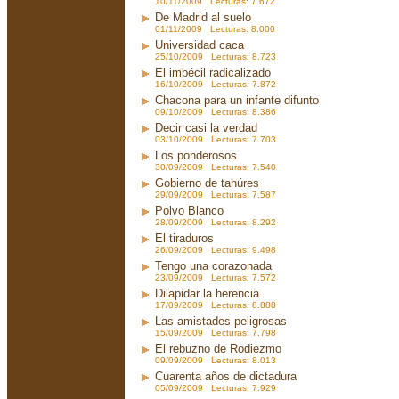
10/11/2009 Lecturas: 7.672
De Madrid al suelo
01/11/2009 Lecturas: 8.000
Universidad caca
25/10/2009 Lecturas: 8.723
El imbécil radicalizado
16/10/2009 Lecturas: 7.872
Chacona para un infante difunto
09/10/2009 Lecturas: 8.386
Decir casi la verdad
03/10/2009 Lecturas: 7.703
Los ponderosos
30/09/2009 Lecturas: 7.540
Gobierno de tahúres
29/09/2009 Lecturas: 7.587
Polvo Blanco
28/09/2009 Lecturas: 8.292
El tiraduros
26/09/2009 Lecturas: 9.498
Tengo una corazonada
23/09/2009 Lecturas: 7.572
Dilapidar la herencia
17/09/2009 Lecturas: 8.888
Las amistades peligrosas
15/09/2009 Lecturas: 7.798
El rebuzno de Rodiezmo
09/09/2009 Lecturas: 8.013
Cuarenta años de dictadura
05/09/2009 Lecturas: 7.929