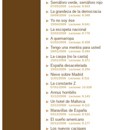
Semáforo verde, semáforo rojo
07/05/2009 Lecturas: 8.903
La grandeza de la democracia
24/04/2009 Lecturas: 8.348
Yo no soy ése
15/04/2009 Lecturas: 8.041
La escopeta nacional
22/02/2009 Lecturas: 8.776
A quemarropa
01/02/2009 Lecturas: 8.408
Tengo una mentira para usted
28/01/2009 Lecturas: 8.284
La caspa (no la casta)
15/01/2009 Lecturas: 8.371
España desacelerada
15/01/2009 Lecturas: 9.254
Nieve sobre Madrid
11/01/2009 Lecturas: 8.511
La constante Z
07/01/2009 Lecturas: 10.028
Annus horribilis
31/12/2008 Lecturas: 8.143
Un hotel de Mallorca
22/12/2008 Lecturas: 8.112
Maravillas de España
03/12/2008 Lecturas: 8.524
El sueño americano
02/12/2008 Lecturas: 8.177
Los nuevos caciques