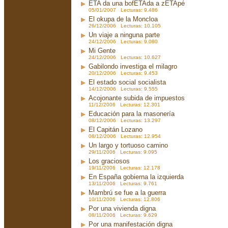
ETA da una bofETAda a zETApé
05/01/2007 Lecturas: 9.486
El okupa de la Moncloa
26/12/2006 Lecturas: 10.105
Un viaje a ninguna parte
24/12/2006 Lecturas: 9.080
Mi Gente
24/12/2006 Lecturas: 10.627
Gabilondo investiga el milagro
20/12/2006 Lecturas: 9.453
El estado social socialista
14/12/2006 Lecturas: 9.555
Acojonante subida de impuestos
11/12/2006 Lecturas: 12.301
Educación para la masonería
08/12/2006 Lecturas: 13.297
El Capitán Lozano
08/12/2006 Lecturas: 12.954
Un largo y tortuoso camino
29/11/2006 Lecturas: 9.095
Los graciosos
19/11/2006 Lecturas: 12.178
En España gobierna la izquierda
13/11/2006 Lecturas: 9.761
Mambrú se fue a la guerra
10/11/2006 Lecturas: 12.806
Por una vivienda digna
08/11/2006 Lecturas: 9.629
Por una manifestación digna