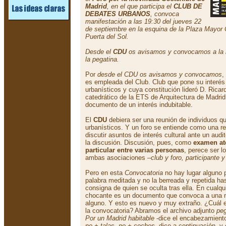
Madrid
, en el que participa el
CLUB DE
DEBATES URBANOS
, convoca
manifestación a las 19:30 del jueves 22
de septiembre en la esquina de la Plaza Mayor C
Puerta del Sol.
Desde el
CDU
os avisamos y convocamos a la 
la pegatina.
Por
desde el CDU os avisamos y convocamos
,
es empleada del Club. Club que pone su interé
urbanísticos y cuya constitución lideró D. Ric
catedrático de la ETS de Arquitectura de Madrid
documento de un interés indubitable.
El
CDU
debiera ser una reunión de individuos q
urbanísticos. Y un foro se entiende como una r
discutir asuntos de interés cultural ante un audi
la discusión. Discusión, pues, como
examen at
particular entre varias personas
, perece ser l
ambas asociaciones –
club y foro, participante y
Pero en esta
Convocatoria
no hay lugar alguno 
palabra meditada y no la berreada y repetida has
consigna de quien se oculta tras ella. En cualqui
chocante es un documento que convoca a una m
alguno. Y esto es nuevo y muy extraño. ¿Cuál es
la convocatoria? Abramos el archivo adjunto
peg
Por un Madrid habitable
-dice el encabezamiento
no + talas, no + coches
, dice a continuación,