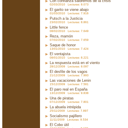
Con confianza saldremos de la crisis
02/03/2010 Lecturas: 8.073
El garito se viene abajo
01/03/2010 Lecturas: 7.916
Putsch a la Justicia
23/02/2010 Lecturas: 8.861
Little fence
08/02/2010 Lecturas: 7.649
Reza, mamón
07/02/2010 Lecturas: 7.659
Saque de honor
13/01/2010 Lecturas: 7.424
El ventajista
08/01/2010 Lecturas: 8.221
La respuesta está en el viento
28/12/2009 Lecturas: 8.097
El desfile de los vagos
21/12/2009 Lecturas: 7.993
Las vacaciones de Lenin
15/12/2009 Lecturas: 7.581
El paro real en España
13/12/2009 Lecturas: 9.838
Una de piratas
07/12/2009 Lecturas: 7.801
La abuela intrépida
25/11/2009 Lecturas: 7.897
Socialismo pajillero
11/11/2009 Lecturas: 9.534
El Cobo útil