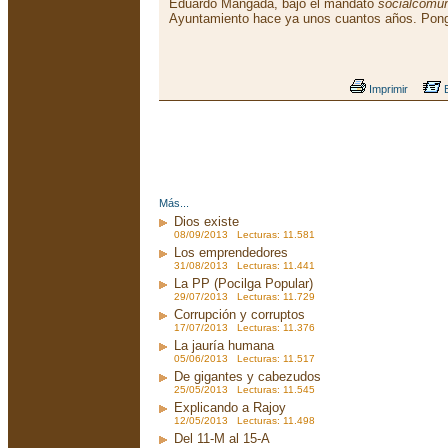
Eduardo Mangada, bajo el mandato
socialcomun
Ayuntamiento hace ya unos cuantos años. Pon
Imprimir
E
Más...
Dios existe
08/09/2013 Lecturas: 11.581
Los emprendedores
31/08/2013 Lecturas: 11.441
La PP (Pocilga Popular)
29/07/2013 Lecturas: 11.729
Corrupción y corruptos
17/07/2013 Lecturas: 11.376
La jauría humana
05/06/2013 Lecturas: 11.517
De gigantes y cabezudos
25/05/2013 Lecturas: 11.545
Explicando a Rajoy
12/05/2013 Lecturas: 11.498
Del 11-M al 15-A