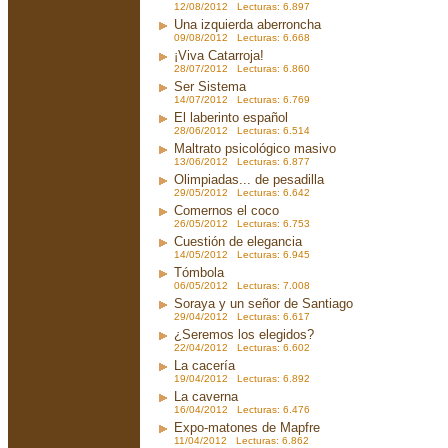
12/08/2012 Lecturas: 6.897
Una izquierda aberroncha
09/08/2012 Lecturas: 6.668
¡Viva Catarroja!
28/07/2012 Lecturas: 6.860
Ser Sistema
14/07/2012 Lecturas: 6.769
El laberinto español
28/06/2012 Lecturas: 6.514
Maltrato psicológico masivo
13/06/2012 Lecturas: 6.877
Olimpiadas... de pesadilla
29/05/2012 Lecturas: 6.642
Comernos el coco
26/05/2012 Lecturas: 6.753
Cuestión de elegancia
14/05/2012 Lecturas: 6.945
Tómbola
06/05/2012 Lecturas: 7.008
Soraya y un señor de Santiago
29/04/2012 Lecturas: 6.617
¿Seremos los elegidos?
22/04/2012 Lecturas: 6.602
La cacería
19/04/2012 Lecturas: 6.892
La caverna
16/04/2012 Lecturas: 6.476
Expo-matones de Mapfre
11/04/2012 Lecturas: 6.862