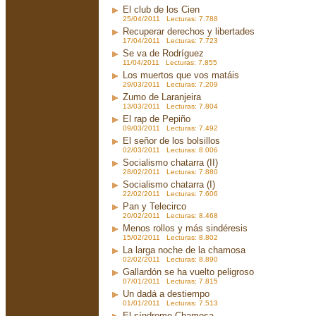
El club de los Cien
25/04/2011 Lecturas: 7.788
Recuperar derechos y libertades
17/04/2011 Lecturas: 7.723
Se va de Rodríguez
11/04/2011 Lecturas: 7.855
Los muertos que vos matáis
29/03/2011 Lecturas: 7.209
Zumo de Laranjeira
13/03/2011 Lecturas: 7.804
El rap de Pepiño
09/03/2011 Lecturas: 7.492
El señor de los bolsillos
02/03/2011 Lecturas: 8.006
Socialismo chatarra (II)
28/02/2011 Lecturas: 7.880
Socialismo chatarra (I)
22/02/2011 Lecturas: 7.606
Pan y Telecirco
20/02/2011 Lecturas: 8.468
Menos rollos y más sindéresis
15/02/2011 Lecturas: 8.802
La larga noche de la chamosa
02/02/2011 Lecturas: 8.890
Gallardón se ha vuelto peligroso
07/01/2011 Lecturas: 7.815
Un dadá a destiempo
01/01/2011 Lecturas: 7.513
El síndrome Chamosa