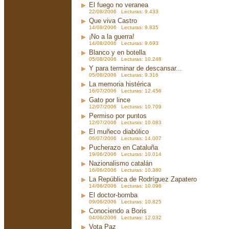
El fuego no veranea
22/08/2006 Lecturas: 9.433
Que viva Castro
14/08/2006 Lecturas: 9.835
¡No a la guerra!
14/08/2006 Lecturas: 9.693
Blanco y en botella
05/08/2006 Lecturas: 10.248
Y para terminar de descansar...
05/08/2006 Lecturas: 9.316
La memoria histérica
16/07/2006 Lecturas: 12.456
Gato por lince
12/07/2006 Lecturas: 10.709
Permiso por puntos
12/07/2006 Lecturas: 10.083
El muñeco diabólico
06/07/2006 Lecturas: 14.007
Pucherazo en Cataluña
19/06/2006 Lecturas: 10.014
Nazionalismo catalán
16/06/2006 Lecturas: 10.380
La República de Rodríguez Zapatero
14/06/2006 Lecturas: 10.096
El doctor-bomba
09/06/2006 Lecturas: 10.825
Conociendo a Boris
04/06/2006 Lecturas: 12.032
Vota Paz