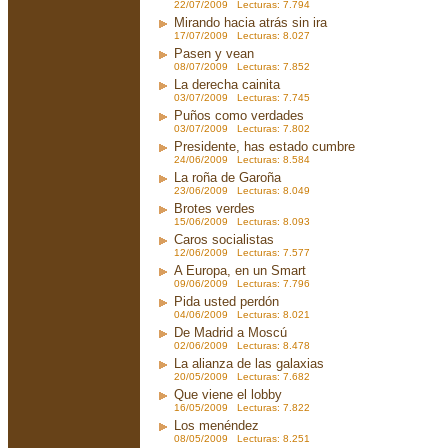
22/07/2009 Lecturas: 7.794
Mirando hacia atrás sin ira
17/07/2009 Lecturas: 8.027
Pasen y vean
08/07/2009 Lecturas: 7.852
La derecha cainita
03/07/2009 Lecturas: 7.745
Puños como verdades
03/07/2009 Lecturas: 7.802
Presidente, has estado cumbre
24/06/2009 Lecturas: 8.584
La roña de Garoña
23/06/2009 Lecturas: 8.049
Brotes verdes
15/06/2009 Lecturas: 8.093
Caros socialistas
12/06/2009 Lecturas: 7.577
A Europa, en un Smart
09/06/2009 Lecturas: 7.796
Pida usted perdón
04/06/2009 Lecturas: 8.021
De Madrid a Moscú
02/06/2009 Lecturas: 8.478
La alianza de las galaxias
20/05/2009 Lecturas: 7.682
Que viene el lobby
16/05/2009 Lecturas: 7.822
Los menéndez
08/05/2009 Lecturas: 8.251