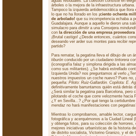
aguas residuales. La cuestión consiste en elegi
árboles o la mejora de la infraestructura urbana.
Tampoco la izquierda antidemocrática que llora
lo que no ha llorado en los
¡ciento ochenta mi
de arbolado!
que su incompetencia echaba a p
Guadalajara. Aunque a aquello le dieron una sal
simulacro para
dimitir
a una Consejera
mindundi
con
la dirección de una empresa proveedora 
¡Brutal castigo! ¿Desde entonces, cuántos cons
deseando ver arder sus montes para recibir rep
partido?
Para rematar, la pegatina lleva el dibujo de un á
tiburón
conducido por un
ciudadano tintorera
con
(iconografía falaz y simplona dirigida a las alm
como sus militantes). ¿Se habrá estrellado contr
Izquierda Unida? nos preguntamos al verlo ¿Te
nuestros impuestos un coche nuevo? Pues no, p
pequeña:
Piloto: Ruiz-Gallardón. Copilota: E. Ag
definitivamente barruntamos quién está detrás
¿Será similar la pegatina para Barcelona, pero 
pilotando el coche que corre velozmente hacia 
¿Y en Sevilla...? ¿Por qué tengo la certidumbre 
mendaz
no hará manifestaciones con pegatinas
Mientras lo comprobamos, amable lector, cargue
fotográfica y acerquémonos a la Ciudad Lineal (
y obtenga fotos, para su colección de horrores,
mejores iniciativas urbanísticas de la historia d
de distrito socialista, Victorino Granizo, y el 