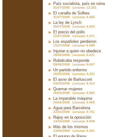
País socialista, país en ruina
31/07/2008 Lecturas: 12.281
El canalla de Solbes
31/07/2008 Lecturas: 8.483
La ley de Lynch
26/07/2008 Lecturas: 9.603
El precio del pollo
22/07/2008 Lecturas: 9.371
Los españoles perdieron
15/07/2008 Lecturas: 8.060
Injuriar a quien no obedece
18/06/2008 Lecturas: 8.421
Rubalcaba responde
09/06/2008 Lecturas: 8.647
Un partido enfermo
26/05/2008 Lecturas: 8.251
El asno de Barlusconi
03/05/2008 Lecturas: 8.614
Quemar mujeres
26/04/2008 Lecturas: 8.964
La imparable máquina
24/04/2008 Lecturas: 9.065
Agua para Barcelona
22/04/2008 Lecturas: 8.701
Rajoy en la oposición
13/04/2008 Lecturas: 8.656
Más de los mismos
13/04/2008 Lecturas: 9.301
El equipo de Rajoy