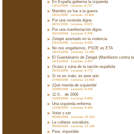
En España gobierna la izquierda
13/11/2006 Lecturas: 9.757
Mambrú se fue a la guerra
10/11/2006 Lecturas: 12.800
Por una vivienda digna
08/11/2006 Lecturas: 9.623
Por una manifestación digna
30/10/2006 Lecturas: 9.706
Zetapé asentado en la violencia
23/10/2006 Lecturas: 9.626
No nos engañemos, PSOE es ETA
19/10/2006 Lecturas: 12.080
El Guantánamo de Zetapé (Manifiesto contra la 
18/10/2006 Lecturas: 9.457
Ocaso y ruina de la nación española
05/10/2006 Lecturas: 9.771
Si no es malo, es peor aún
27/09/2006 Lecturas: 10.688
¡Qué mierda de izquierda!
23/09/2006 Lecturas: 9.445
11-S... de 2006
13/09/2006 Lecturas: 9.883
Una izquierda enferma
12/09/2006 Lecturas: 9.382
Votar o ser
06/09/2006 Lecturas: 10.210
La collares socialista
05/09/2006 Lecturas: 13.148
Peor, imposible