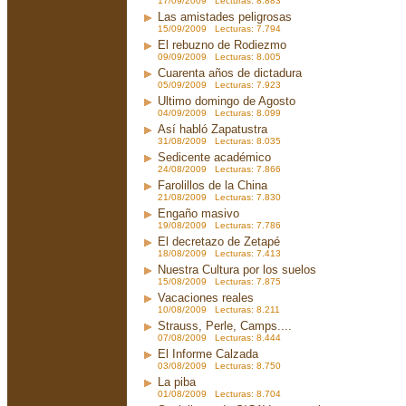
17/09/2009 Lecturas: 8.883
Las amistades peligrosas
15/09/2009 Lecturas: 7.794
El rebuzno de Rodiezmo
09/09/2009 Lecturas: 8.005
Cuarenta años de dictadura
05/09/2009 Lecturas: 7.923
Ultimo domingo de Agosto
04/09/2009 Lecturas: 8.099
Así habló Zapatustra
31/08/2009 Lecturas: 8.035
Sedicente académico
24/08/2009 Lecturas: 7.866
Farolillos de la China
21/08/2009 Lecturas: 7.830
Engaño masivo
19/08/2009 Lecturas: 7.786
El decretazo de Zetapé
18/08/2009 Lecturas: 7.413
Nuestra Cultura por los suelos
15/08/2009 Lecturas: 7.875
Vacaciones reales
10/08/2009 Lecturas: 8.211
Strauss, Perle, Camps....
07/08/2009 Lecturas: 8.444
El Informe Calzada
03/08/2009 Lecturas: 8.750
La piba
01/08/2009 Lecturas: 8.704