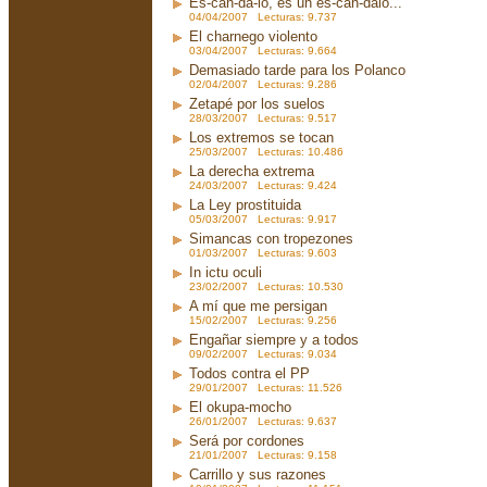
Es-cán-da-lo, es un es-cán-dalo...
04/04/2007 Lecturas: 9.737
El charnego violento
03/04/2007 Lecturas: 9.664
Demasiado tarde para los Polanco
02/04/2007 Lecturas: 9.286
Zetapé por los suelos
28/03/2007 Lecturas: 9.517
Los extremos se tocan
25/03/2007 Lecturas: 10.486
La derecha extrema
24/03/2007 Lecturas: 9.424
La Ley prostituida
05/03/2007 Lecturas: 9.917
Simancas con tropezones
01/03/2007 Lecturas: 9.603
In ictu oculi
23/02/2007 Lecturas: 10.530
A mí que me persigan
15/02/2007 Lecturas: 9.256
Engañar siempre y a todos
09/02/2007 Lecturas: 9.034
Todos contra el PP
29/01/2007 Lecturas: 11.526
El okupa-mocho
26/01/2007 Lecturas: 9.637
Será por cordones
21/01/2007 Lecturas: 9.158
Carrillo y sus razones