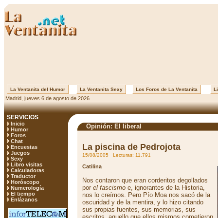
La Ventanita del Humor
La Ventanita Sexy
Los Foros de La Ventanita
Li
Madrid, jueves 6 de agosto de 2026
SERVICIOS
Inicio
Opinión: El liberal
Humor
Foros
Chat
La piscina de Pedrojota
Encuestas
Juegos
15/08/2005 Lecturas: 11.791
Sexy
Libro visitas
Catilina
Calculadoras
Traductor
Nos contaron que eran corderitos degollados
Horóscopo
por
el fascismo
e, ignorantes de la Historia,
Numerología
El tiempo
nos lo creímos. Pero Pío Moa nos sacó de la
Enlázanos
oscuridad y de la mentira, y lo hizo citando
sus propias fuentes, sus memorias, sus
escritos, aquello que ellos mismos cometieron