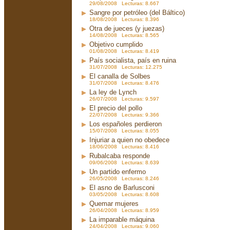
29/08/2008 Lecturas: 8.667
Sangre por petróleo (del Báltico)
18/08/2008 Lecturas: 8.396
Otra de jueces (y juezas)
14/08/2008 Lecturas: 8.565
Objetivo cumplido
01/08/2008 Lecturas: 8.419
País socialista, país en ruina
31/07/2008 Lecturas: 12.275
El canalla de Solbes
31/07/2008 Lecturas: 8.476
La ley de Lynch
26/07/2008 Lecturas: 9.597
El precio del pollo
22/07/2008 Lecturas: 9.366
Los españoles perdieron
15/07/2008 Lecturas: 8.055
Injuriar a quien no obedece
18/06/2008 Lecturas: 8.416
Rubalcaba responde
09/06/2008 Lecturas: 8.639
Un partido enfermo
26/05/2008 Lecturas: 8.246
El asno de Barlusconi
03/05/2008 Lecturas: 8.608
Quemar mujeres
26/04/2008 Lecturas: 8.959
La imparable máquina
24/04/2008 Lecturas: 9.060