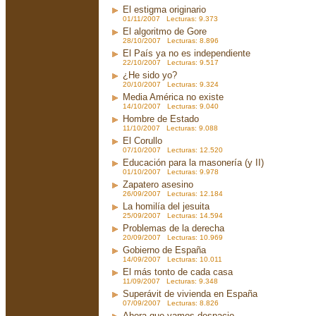
El estigma originario
01/11/2007 Lecturas: 9.373
El algoritmo de Gore
28/10/2007 Lecturas: 8.896
El País ya no es independiente
22/10/2007 Lecturas: 9.517
¿He sido yo?
20/10/2007 Lecturas: 9.324
Media América no existe
14/10/2007 Lecturas: 9.040
Hombre de Estado
11/10/2007 Lecturas: 9.088
El Corullo
07/10/2007 Lecturas: 12.520
Educación para la masonería (y II)
01/10/2007 Lecturas: 9.978
Zapatero asesino
26/09/2007 Lecturas: 12.184
La homilía del jesuita
25/09/2007 Lecturas: 14.594
Problemas de la derecha
20/09/2007 Lecturas: 10.969
Gobierno de España
14/09/2007 Lecturas: 10.011
El más tonto de cada casa
11/09/2007 Lecturas: 9.348
Superávit de vivienda en España
07/09/2007 Lecturas: 8.826
Ahora que vamos despacio