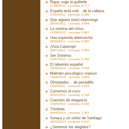
Rajoy coge la guillette
17/09/2012 Lecturas: 6.777
España está mal... de la cabeza
12/09/2012 Lecturas: 6.680
Que alguien (nos) intervenga
28/08/2012 Lecturas: 6.664
La sentina del chivo
12/08/2012 Lecturas: 6.887
Una izquierda aberroncha
09/08/2012 Lecturas: 6.660
¡Viva Catarroja!
28/07/2012 Lecturas: 6.853
Ser Sistema
14/07/2012 Lecturas: 6.762
El laberinto español
28/06/2012 Lecturas: 6.508
Maltrato psicológico masivo
13/06/2012 Lecturas: 6.869
Olimpiadas... de pesadilla
29/05/2012 Lecturas: 6.633
Comernos el coco
26/05/2012 Lecturas: 6.746
Cuestión de elegancia
14/05/2012 Lecturas: 6.938
Tómbola
06/05/2012 Lecturas: 7.001
Soraya y un señor de Santiago
29/04/2012 Lecturas: 6.610
¿Seremos los elegidos?