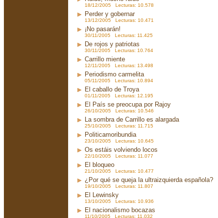
18/12/2005 Lecturas: 10.578
Perder y gobernar
13/12/2005 Lecturas: 10.471
¡No pasarán!
30/11/2005 Lecturas: 11.425
De rojos y patriotas
30/11/2005 Lecturas: 10.764
Carrillo miente
12/11/2005 Lecturas: 13.498
Periodismo carmelita
05/11/2005 Lecturas: 10.894
El caballo de Troya
01/11/2005 Lecturas: 12.195
El País se preocupa por Rajoy
26/10/2005 Lecturas: 10.546
La sombra de Carrillo es alargada
25/10/2005 Lecturas: 11.715
Politicamoribundia
23/10/2005 Lecturas: 10.645
Os estáis volviendo locos
22/10/2005 Lecturas: 11.077
El bloqueo
21/10/2005 Lecturas: 10.477
¿Por qué se queja la ultraizquierda española?
19/10/2005 Lecturas: 11.807
El Lewinsky
13/10/2005 Lecturas: 10.936
El nacionalismo bocazas
11/10/2005 Lecturas: 11.032