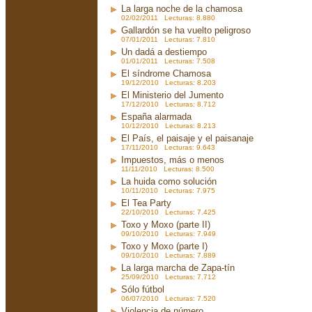
La larga noche de la chamosa
02/02/2011 Lecturas: 8.880
Gallardón se ha vuelto peligroso
07/01/2011 Lecturas: 7.810
Un dadá a destiempo
01/01/2011 Lecturas: 7.508
El síndrome Chamosa
19/12/2010 Lecturas: 8.203
El Ministerio del Jumento
17/12/2010 Lecturas: 8.712
España alarmada
10/12/2010 Lecturas: 8.213
El País, el paisaje y el paisanaje
17/11/2010 Lecturas: 9.643
Impuestos, más o menos
11/11/2010 Lecturas: 8.500
La huida como solución
10/11/2010 Lecturas: 7.975
El Tea Party
22/10/2010 Lecturas: 7.425
Toxo y Moxo (parte II)
09/10/2010 Lecturas: 7.949
Toxo y Moxo (parte I)
09/10/2010 Lecturas: 7.889
La larga marcha de Zapa-tín
25/09/2010 Lecturas: 7.712
Sólo fútbol
06/07/2010 Lecturas: 7.520
Violencia de número