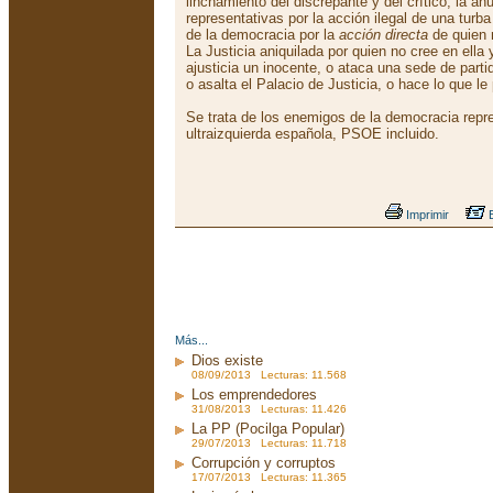
linchamiento del discrepante y del crítico; la anu
representativas por la acción ilegal de una turba
de la democracia por la
acción directa
de quien n
La Justicia aniquilada por quien no cree en ella 
ajusticia un inocente, o ataca una sede de part
o asalta el Palacio de Justicia, o hace lo que le
Se trata de los enemigos de la democracia repre
ultraizquierda española, PSOE incluido.
Imprimir
E
Más...
Dios existe
08/09/2013 Lecturas: 11.568
Los emprendedores
31/08/2013 Lecturas: 11.426
La PP (Pocilga Popular)
29/07/2013 Lecturas: 11.718
Corrupción y corruptos
17/07/2013 Lecturas: 11.365