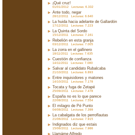
¡Qué cruz!
01/01/2012 Lecturas: 6.332
Ante todo, negar
28/12/2011 Lecturas: 6.640
La huida hacia adelante de Gallardón
17/12/2011 Lecturas: 7.223
La Quinta del Sordo
15/12/2011 Lecturas: 7.161
Rebelión en esta granja
03/12/2011 Lecturas: 7.005
La zorra en el gallinero
18/11/2011 Lecturas: 7.635
Cuestión de confianza
14/11/2011 Lecturas: 7.080
Salvar al candidato Rubalcaba
21/10/2011 Lecturas: 6.893
Entre inquisidores y matones
14/10/2011 Lecturas: 7.178
Tocata y fuga de Zetapé
25/09/2011 Lecturas: 7.478
España no es lo que parece
22/08/2011 Lecturas: 7.554
El milagro de Pé Punto
04/08/2011 Lecturas: 7.399
La cabalgata de los perroflautas
21/06/2011 Lecturas: 7.915
Indignados diz que estais
15/06/2011 Lecturas: 7.986
Llamáme Alfredo