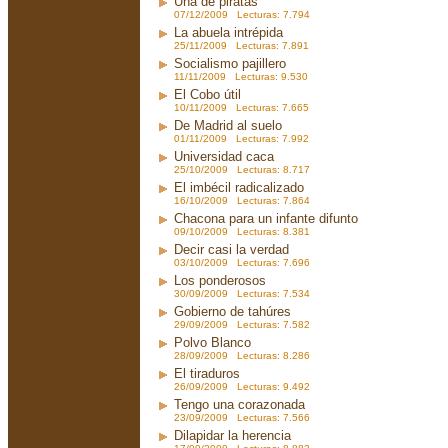
Una de piratas
07/12/2009 Lecturas: 7.794
La abuela intrépida
25/11/2009 Lecturas: 7.891
Socialismo pajillero
11/11/2009 Lecturas: 9.530
El Cobo útil
10/11/2009 Lecturas: 7.665
De Madrid al suelo
01/11/2009 Lecturas: 7.992
Universidad caca
25/10/2009 Lecturas: 8.717
El imbécil radicalizado
16/10/2009 Lecturas: 7.864
Chacona para un infante difunto
09/10/2009 Lecturas: 8.381
Decir casi la verdad
03/10/2009 Lecturas: 7.696
Los ponderosos
30/09/2009 Lecturas: 7.534
Gobierno de tahúres
29/09/2009 Lecturas: 7.582
Polvo Blanco
28/09/2009 Lecturas: 8.286
El tiraduros
26/09/2009 Lecturas: 9.492
Tengo una corazonada
23/09/2009 Lecturas: 7.566
Dilapidar la herencia