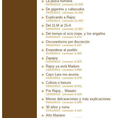
La jauría humana
05/06/2013 Lecturas: 11.500
De gigantes y cabezudos
25/05/2013 Lecturas: 11.534
Explicando a Rajoy
12/05/2013 Lecturas: 11.485
Del 11-M al 15-A
03/05/2013 Lecturas: 11.881
Del tiempo el ocio torpe, y los engaños
02/05/2013 Lecturas: 6.473
Oscurantismo por discreción
20/04/2013 Lecturas: 6.267
Empoderar al pueblo
31/03/2013 Lecturas: 6.295
Zapajoy
22/03/2013 Lecturas: 6.325
Rajoy ya está Maduro
13/03/2013 Lecturas: 5.996
Cayo Lara me asusta
24/02/2013 Lecturas: 6.379
Cultura o basura
23/02/2013 Lecturas: 6.051
Por Rajoy... Maaato
10/02/2013 Lecturas: 6.325
Menos delcaraciones y más explicaciones
05/02/2013 Lecturas: 6.296
30 años y ruina
27/01/2013 Lecturas: 6.445
Año Mariano