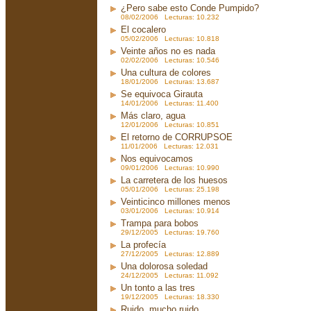
¿Pero sabe esto Conde Pumpido?
08/02/2006 Lecturas: 10.232
El cocalero
05/02/2006 Lecturas: 10.818
Veinte años no es nada
02/02/2006 Lecturas: 10.546
Una cultura de colores
18/01/2006 Lecturas: 13.687
Se equivoca Girauta
14/01/2006 Lecturas: 11.400
Más claro, agua
12/01/2006 Lecturas: 10.851
El retorno de CORRUPSOE
11/01/2006 Lecturas: 12.031
Nos equivocamos
09/01/2006 Lecturas: 10.990
La carretera de los huesos
05/01/2006 Lecturas: 25.198
Veinticinco millones menos
03/01/2006 Lecturas: 10.914
Trampa para bobos
29/12/2005 Lecturas: 19.760
La profecía
27/12/2005 Lecturas: 12.889
Una dolorosa soledad
24/12/2005 Lecturas: 11.092
Un tonto a las tres
19/12/2005 Lecturas: 18.330
Ruido, mucho ruido