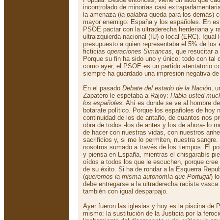
incontrolado de minorías casi extraparlamentari
la amenaza (
la palabra
queda para los demás) co
mayor enemigo: España y los españoles. En esta
PSOE pactar con la ultraderecha herderiana y r
ultraizquierda nacional (IU) o local (ERC). Igual
presupuesto a quien representaba el 5% de los 
ficticias
operaciones Simancas
, que resucitar a
Porque su fin ha sido uno y único: todo con tal 
como ayer, el PSOE es un partido atentatorio c
siempre ha guardado una impresión negativa de e
En el pasado
Debate del estado de la Nación
, 
Zapatero le espetaba a Rajoy:
Habla usted muc
los españoles
. Ahí es donde se ve al hombre de
botarate político. Porque los españoles de ho
continuidad de los de antaño, de cuantos nos p
obra de todos -los de antes y los de ahora- lo
de hacer con nuestras vidas, con nuestros anhe
sacrificios y, si me lo permiten, nuestra sangre
nosotros sumado a través de los tiempos. El po
y piensa en España, mientras el chisgarabís pi
oídos a todos los que le escuchen, porque cree 
de su éxito. Si ha de rondar a la Esquerra Repu
(
queremos la misma autonomía que Portugal
) l
debe entregarse a la ultraderecha racista vasca 
también con igual desparpajo.
Ayer fueron las iglesias y hoy es la piscina de Pe
mismo: la sustitución de la Justicia por la feroci