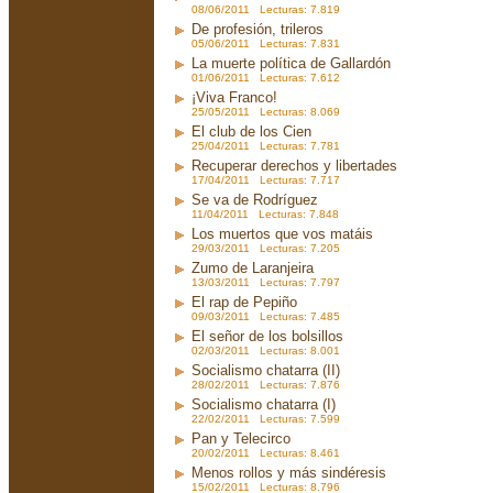
08/06/2011 Lecturas: 7.819
De profesión, trileros
05/06/2011 Lecturas: 7.831
La muerte política de Gallardón
01/06/2011 Lecturas: 7.612
¡Viva Franco!
25/05/2011 Lecturas: 8.069
El club de los Cien
25/04/2011 Lecturas: 7.781
Recuperar derechos y libertades
17/04/2011 Lecturas: 7.717
Se va de Rodríguez
11/04/2011 Lecturas: 7.848
Los muertos que vos matáis
29/03/2011 Lecturas: 7.205
Zumo de Laranjeira
13/03/2011 Lecturas: 7.797
El rap de Pepiño
09/03/2011 Lecturas: 7.485
El señor de los bolsillos
02/03/2011 Lecturas: 8.001
Socialismo chatarra (II)
28/02/2011 Lecturas: 7.876
Socialismo chatarra (I)
22/02/2011 Lecturas: 7.599
Pan y Telecirco
20/02/2011 Lecturas: 8.461
Menos rollos y más sindéresis
15/02/2011 Lecturas: 8.796