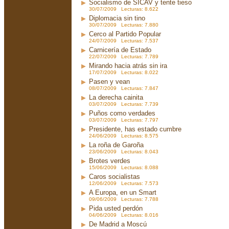
Socialismo de SICAV y tente tieso
30/07/2009 Lecturas: 8.622
Diplomacia sin tino
30/07/2009 Lecturas: 7.880
Cerco al Partido Popular
24/07/2009 Lecturas: 7.537
Carnicería de Estado
22/07/2009 Lecturas: 7.789
Mirando hacia atrás sin ira
17/07/2009 Lecturas: 8.022
Pasen y vean
08/07/2009 Lecturas: 7.847
La derecha cainita
03/07/2009 Lecturas: 7.739
Puños como verdades
03/07/2009 Lecturas: 7.797
Presidente, has estado cumbre
24/06/2009 Lecturas: 8.575
La roña de Garoña
23/06/2009 Lecturas: 8.043
Brotes verdes
15/06/2009 Lecturas: 8.088
Caros socialistas
12/06/2009 Lecturas: 7.573
A Europa, en un Smart
09/06/2009 Lecturas: 7.788
Pida usted perdón
04/06/2009 Lecturas: 8.016
De Madrid a Moscú