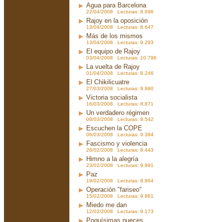
Agua para Barcelona
22/04/2008 Lecturas: 8.696
Rajoy en la oposición
13/04/2008 Lecturas: 8.647
Más de los mismos
13/04/2008 Lecturas: 9.293
El equipo de Rajoy
03/04/2008 Lecturas: 10.796
La vuelta de Rajoy
01/04/2008 Lecturas: 8.246
El Chikilicuatre
27/03/2008 Lecturas: 9.990
Victoria socialista
16/03/2008 Lecturas: 8.871
Un verdadero régimen
08/03/2008 Lecturas: 8.542
Escuchen la COPE
06/03/2008 Lecturas: 9.394
Fascismo y violencia
26/02/2008 Lecturas: 8.443
Himno a la alegría
23/02/2008 Lecturas: 9.991
Paz
19/02/2008 Lecturas: 8.864
Operación "fariseo"
15/02/2008 Lecturas: 9.861
Miedo me dan
12/02/2008 Lecturas: 9.173
Poquísimas nueces