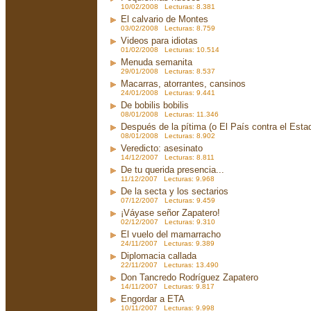
10/02/2008 Lecturas: 8.381
El calvario de Montes
03/02/2008 Lecturas: 8.759
Videos para idiotas
01/02/2008 Lecturas: 10.514
Menuda semanita
29/01/2008 Lecturas: 8.537
Macarras, atorrantes, cansinos
24/01/2008 Lecturas: 9.441
De bobilis bobilis
08/01/2008 Lecturas: 11.346
Después de la pítima (o El País contra el Est
08/01/2008 Lecturas: 8.902
Veredicto: asesinato
14/12/2007 Lecturas: 8.811
De tu querida presencia...
11/12/2007 Lecturas: 9.968
De la secta y los sectarios
07/12/2007 Lecturas: 9.459
¡Váyase señor Zapatero!
02/12/2007 Lecturas: 9.310
El vuelo del mamarracho
24/11/2007 Lecturas: 9.389
Diplomacia callada
22/11/2007 Lecturas: 13.490
Don Tancredo Rodríguez Zapatero
14/11/2007 Lecturas: 9.817
Engordar a ETA
10/11/2007 Lecturas: 9.998