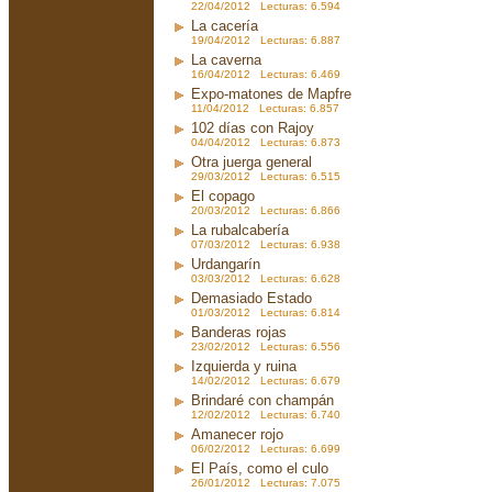
22/04/2012 Lecturas: 6.594
La cacería
19/04/2012 Lecturas: 6.887
La caverna
16/04/2012 Lecturas: 6.469
Expo-matones de Mapfre
11/04/2012 Lecturas: 6.857
102 días con Rajoy
04/04/2012 Lecturas: 6.873
Otra juerga general
29/03/2012 Lecturas: 6.515
El copago
20/03/2012 Lecturas: 6.866
La rubalcabería
07/03/2012 Lecturas: 6.938
Urdangarín
03/03/2012 Lecturas: 6.628
Demasiado Estado
01/03/2012 Lecturas: 6.814
Banderas rojas
23/02/2012 Lecturas: 6.556
Izquierda y ruina
14/02/2012 Lecturas: 6.679
Brindaré con champán
12/02/2012 Lecturas: 6.740
Amanecer rojo
06/02/2012 Lecturas: 6.699
El País, como el culo
26/01/2012 Lecturas: 7.075