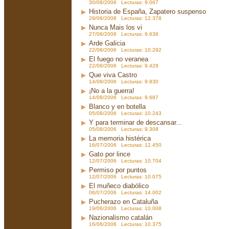
30/08/2006 Lecturas: 9.067
Historia de España, Zapatero suspenso
29/08/2006 Lecturas: 12.378
Nunca Mais los vi
27/08/2006 Lecturas: 9.636
Arde Galicia
22/08/2006 Lecturas: 10.292
El fuego no veranea
22/08/2006 Lecturas: 9.429
Que viva Castro
14/08/2006 Lecturas: 9.830
¡No a la guerra!
14/08/2006 Lecturas: 9.687
Blanco y en botella
05/08/2006 Lecturas: 10.243
Y para terminar de descansar...
05/08/2006 Lecturas: 9.308
La memoria histérica
16/07/2006 Lecturas: 12.450
Gato por lince
12/07/2006 Lecturas: 10.704
Permiso por puntos
12/07/2006 Lecturas: 10.075
El muñeco diabólico
06/07/2006 Lecturas: 14.002
Pucherazo en Cataluña
19/06/2006 Lecturas: 10.008
Nazionalismo catalán
16/06/2006 Lecturas: 10.375