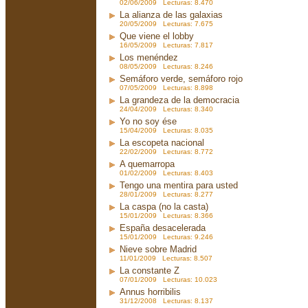
02/06/2009 Lecturas: 8.470
La alianza de las galaxias
20/05/2009 Lecturas: 7.675
Que viene el lobby
16/05/2009 Lecturas: 7.817
Los menéndez
08/05/2009 Lecturas: 8.246
Semáforo verde, semáforo rojo
07/05/2009 Lecturas: 8.898
La grandeza de la democracia
24/04/2009 Lecturas: 8.340
Yo no soy ése
15/04/2009 Lecturas: 8.035
La escopeta nacional
22/02/2009 Lecturas: 8.772
A quemarropa
01/02/2009 Lecturas: 8.403
Tengo una mentira para usted
28/01/2009 Lecturas: 8.277
La caspa (no la casta)
15/01/2009 Lecturas: 8.366
España desacelerada
15/01/2009 Lecturas: 9.246
Nieve sobre Madrid
11/01/2009 Lecturas: 8.507
La constante Z
07/01/2009 Lecturas: 10.023
Annus horribilis
31/12/2008 Lecturas: 8.137