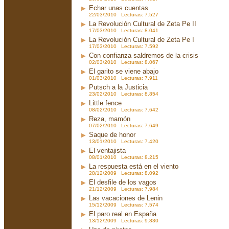
Echar unas cuentas
22/03/2010 Lecturas: 7.527
La Revolución Cultural de Zeta Pe II
17/03/2010 Lecturas: 8.041
La Revolución Cultural de Zeta Pe I
17/03/2010 Lecturas: 7.592
Con confianza saldremos de la crisis
02/03/2010 Lecturas: 8.067
El garito se viene abajo
01/03/2010 Lecturas: 7.911
Putsch a la Justicia
23/02/2010 Lecturas: 8.854
Little fence
08/02/2010 Lecturas: 7.642
Reza, mamón
07/02/2010 Lecturas: 7.649
Saque de honor
13/01/2010 Lecturas: 7.420
El ventajista
08/01/2010 Lecturas: 8.215
La respuesta está en el viento
28/12/2009 Lecturas: 8.092
El desfile de los vagos
21/12/2009 Lecturas: 7.984
Las vacaciones de Lenin
15/12/2009 Lecturas: 7.574
El paro real en España
13/12/2009 Lecturas: 9.830