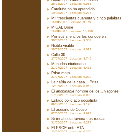
26/08/2007 Lecturas: 9.055
Cataluña no ha aprendido
19/08/2007 Lecturas: 9.227
Mil trescientas cuarenta y cinco palabras
11/08/2007 Lecturas: 9.075
MiGAL Bosé
11/08/2007 Lecturas: 10.159
Por sus silencios les conoceréis
30/07/2007 Lecturas: 9.337
Niebla visible
30/07/2007 Lecturas: 9.018
Calle 30
27/07/2007 Lecturas: 8.745
Menudos ciudadanos
21/07/2007 Lecturas: 8.472
Prisa mata
21/07/2007 Lecturas: 9.030
La caída de la casa... Prisa
12/07/2007 Lecturas: 8.950
El
abobinable
hombre de los... vagones
17/06/2007 Lecturas: 8.988
Estado policíaco socialista
06/06/2007 Lecturas: 9.193
El asesino de Couso
02/06/2007 Lecturas: 9.677
Si mi abuela tuviera tres ruedas
31/05/2007 Lecturas: 9.277
El PSOE ante ETA
22/05/2007 Lecturas: 9.320