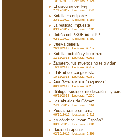
10/01/2013 Lecturas: 6.128
El discurso del Rey
27/12/2012 Lecturas: 6.042
Botella es culpable
23/12/2012 Lecturas: 6.350
La realidad impuesta
03/12/2012 Lecturas: 6.301
Detrás del PSOE irá el PP
02/12/2012 Lecturas: 6.482
Vuelva general
26/11/2012 Lecturas: 6.707
Botella, botellón y botellazo
22/11/2012 Lecturas: 6.511
Zapatero, tus muertos no te olvidan
16/11/2012 Lecturas: 6.467
El iPad del congresista
10/11/2012 Lecturas: 6.385
Ana Botella y sus "segundos"
09/11/2012 Lecturas: 6.230
Diálogo, sosiego, moderación... y paro
06/11/2012 Lecturas: 7.206
Los abuelos de Gómez
24/10/2012 Lecturas: 6.369
Pedraz como síntoma
06/10/2012 Lecturas: 6.411
¿A dónde te llevan España?
03/10/2012 Lecturas: 6.339
Hacienda apenas
02/10/2012 Lecturas: 6.399