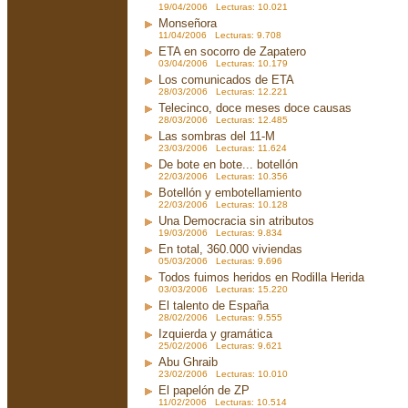
19/04/2006 Lecturas: 10.021
Monseñora
11/04/2006 Lecturas: 9.708
ETA en socorro de Zapatero
03/04/2006 Lecturas: 10.179
Los comunicados de ETA
28/03/2006 Lecturas: 12.221
Telecinco, doce meses doce causas
28/03/2006 Lecturas: 12.485
Las sombras del 11-M
23/03/2006 Lecturas: 11.624
De bote en bote... botellón
22/03/2006 Lecturas: 10.356
Botellón y embotellamiento
22/03/2006 Lecturas: 10.128
Una Democracia sin atributos
19/03/2006 Lecturas: 9.834
En total, 360.000 viviendas
05/03/2006 Lecturas: 9.696
Todos fuimos heridos en Rodilla Herida
03/03/2006 Lecturas: 15.220
El talento de España
28/02/2006 Lecturas: 9.555
Izquierda y gramática
25/02/2006 Lecturas: 9.621
Abu Ghraib
23/02/2006 Lecturas: 10.010
El papelón de ZP
11/02/2006 Lecturas: 10.514