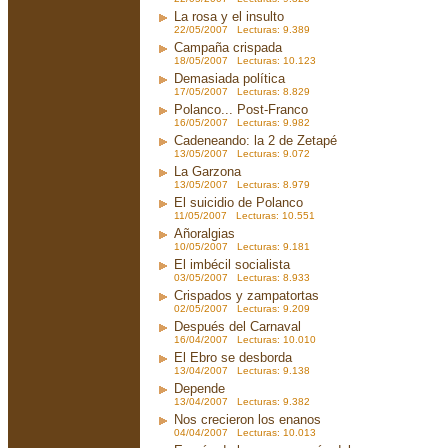
La rosa y el insulto
22/05/2007 Lecturas: 9.389
Campaña crispada
18/05/2007 Lecturas: 10.123
Demasiada política
17/05/2007 Lecturas: 8.829
Polanco... Post-Franco
16/05/2007 Lecturas: 9.982
Cadeneando: la 2 de Zetapé
13/05/2007 Lecturas: 9.072
La Garzona
13/05/2007 Lecturas: 8.979
El suicidio de Polanco
11/05/2007 Lecturas: 10.551
Añoralgias
10/05/2007 Lecturas: 9.181
El imbécil socialista
03/05/2007 Lecturas: 8.933
Crispados y zampatortas
02/05/2007 Lecturas: 9.209
Después del Carnaval
16/04/2007 Lecturas: 10.010
El Ebro se desborda
13/04/2007 Lecturas: 9.138
Depende
13/04/2007 Lecturas: 9.382
Nos crecieron los enanos
04/04/2007 Lecturas: 10.013