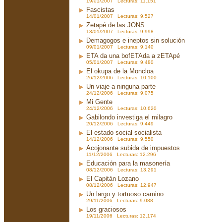
19/01/2007 Lecturas: 11.151
Fascistas
14/01/2007 Lecturas: 9.527
Zetapé de las JONS
13/01/2007 Lecturas: 9.998
Demagogos e ineptos sin solución
09/01/2007 Lecturas: 9.140
ETA da una bofETAda a zETApé
05/01/2007 Lecturas: 9.480
El okupa de la Moncloa
26/12/2006 Lecturas: 10.100
Un viaje a ninguna parte
24/12/2006 Lecturas: 9.075
Mi Gente
24/12/2006 Lecturas: 10.620
Gabilondo investiga el milagro
20/12/2006 Lecturas: 9.449
El estado social socialista
14/12/2006 Lecturas: 9.550
Acojonante subida de impuestos
11/12/2006 Lecturas: 12.296
Educación para la masonería
08/12/2006 Lecturas: 13.291
El Capitán Lozano
08/12/2006 Lecturas: 12.947
Un largo y tortuoso camino
29/11/2006 Lecturas: 9.088
Los graciosos
19/11/2006 Lecturas: 12.174