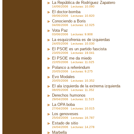
La República de Rodríguez Zapatero
14/06/2006 Lecturas: 10.090
El doctor-bomba
09/06/2006 Lecturas: 10.820
Conociendo a Boris
04/06/2006 Lecturas: 12.025
Vota Paz
03/06/2006 Lecturas: 9.908
La esquizofrenia es de izquierdas
24/05/2006 Lecturas: 10.030
El PSOE es un partido fascista
23/05/2006 Lecturas: 19.041
El PSOE me da miedo
22/05/2006 Lecturas: 11.025
Polanco a referéndum
20/05/2006 Lecturas: 9.275
Evo Modales
20/05/2006 Lecturas: 10.352
El ala izquierda de la extrema izquierda
08/05/2006 Lecturas: 11.352
Derechos humonos
29/04/2006 Lecturas: 11.515
La OPA boba
27/04/2006 Lecturas: 10.015
Los genoveses
25/04/2006 Lecturas: 16.787
Estado de sitio
24/04/2006 Lecturas: 14.278
Marbella