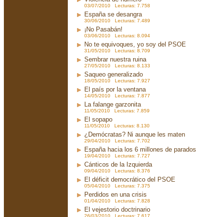
03/07/2010 Lecturas: 7.758
España se desangra
30/06/2010 Lecturas: 7.489
¡No Pasabán!
03/06/2010 Lecturas: 8.094
No te equivoques, yo soy del PSOE
31/05/2010 Lecturas: 8.709
Sembrar nuestra ruina
27/05/2010 Lecturas: 8.133
Saqueo generalizado
18/05/2010 Lecturas: 7.927
El país por la ventana
14/05/2010 Lecturas: 7.877
La falange garzonita
11/05/2010 Lecturas: 7.859
El sopapo
11/05/2010 Lecturas: 8.130
¿Demócratas? Ni aunque les maten
29/04/2010 Lecturas: 7.702
España hacia los 6 millones de parados
19/04/2010 Lecturas: 7.727
Cánticos de la Izquierda
09/04/2010 Lecturas: 8.376
El déficit democrático del PSOE
05/04/2010 Lecturas: 7.375
Perdidos en una crisis
01/04/2010 Lecturas: 7.828
El vejestorio doctrinario
26/03/2010 Lecturas: 7.617