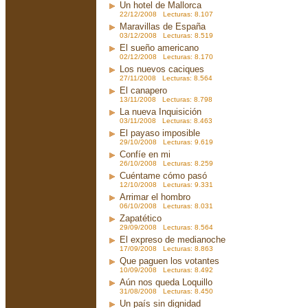
Un hotel de Mallorca
22/12/2008 Lecturas: 8.107
Maravillas de España
03/12/2008 Lecturas: 8.519
El sueño americano
02/12/2008 Lecturas: 8.170
Los nuevos caciques
27/11/2008 Lecturas: 8.564
El canapero
13/11/2008 Lecturas: 8.798
La nueva Inquisición
03/11/2008 Lecturas: 8.463
El payaso imposible
29/10/2008 Lecturas: 9.619
Confíe en mi
26/10/2008 Lecturas: 8.259
Cuéntame cómo pasó
12/10/2008 Lecturas: 9.331
Arrimar el hombro
06/10/2008 Lecturas: 8.031
Zapatético
29/09/2008 Lecturas: 8.564
El expreso de medianoche
17/09/2008 Lecturas: 8.863
Que paguen los votantes
10/09/2008 Lecturas: 8.492
Aún nos queda Loquillo
31/08/2008 Lecturas: 8.450
Un país sin dignidad