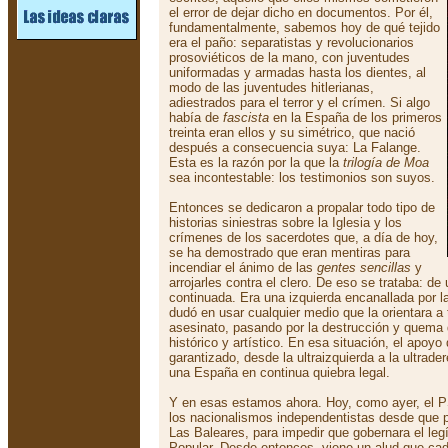
el error de dejar dicho en documentos. Por él,
fundamentalmente, sabemos hoy de qué tejido
era el paño: separatistas y revolucionarios
prosoviéticos de la mano, con juventudes
uniformadas y armadas hasta los dientes, al
modo de las juventudes hitlerianas,
adiestrados para el terror y el crímen. Si algo
había de
fascista
en la España de los primeros
treinta eran ellos y su simétrico, que nació
después a consecuencia suya: La Falange.
Esta es la razón por la que la
trilogía de Moa
sea incontestable: los testimonios son suyos.
Entonces se dedicaron a propalar todo tipo de
historias siniestras sobre la Iglesia y los
crímenes de los sacerdotes que, a día de hoy,
se ha demostrado que eran mentiras para
incendiar el ánimo de las
gentes sencillas
y
arrojarles contra el clero. De eso se trataba: de
continuada. Era una izquierda encanallada por la
dudó en usar cualquier medio que la orientara a t
asesinato, pasando por la destrucción y quema 
histórico y artístico. En esa situación, el apoyo
garantizado, desde la ultraizquierda a la ultrade
una España en continua quiebra legal.
Y en esas estamos ahora. Hoy, como ayer, el 
los nacionalismos independentistas desde que 
Las Baleares, para impedir que gobernara el legí
Popular. Desde entonces, viene un alud que c