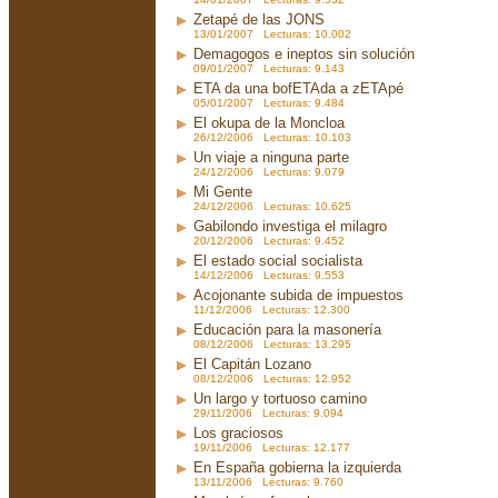
Zetapé de las JONS
13/01/2007 Lecturas: 10.002
Demagogos e ineptos sin solución
09/01/2007 Lecturas: 9.143
ETA da una bofETAda a zETApé
05/01/2007 Lecturas: 9.484
El okupa de la Moncloa
26/12/2006 Lecturas: 10.103
Un viaje a ninguna parte
24/12/2006 Lecturas: 9.079
Mi Gente
24/12/2006 Lecturas: 10.625
Gabilondo investiga el milagro
20/12/2006 Lecturas: 9.452
El estado social socialista
14/12/2006 Lecturas: 9.553
Acojonante subida de impuestos
11/12/2006 Lecturas: 12.300
Educación para la masonería
08/12/2006 Lecturas: 13.295
El Capitán Lozano
08/12/2006 Lecturas: 12.952
Un largo y tortuoso camino
29/11/2006 Lecturas: 9.094
Los graciosos
19/11/2006 Lecturas: 12.177
En España gobierna la izquierda
13/11/2006 Lecturas: 9.760