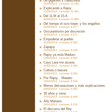
De gigantes y cabezudos
25/05/2013 Lecturas: 11.539
Explicando a Rajoy
12/05/2013 Lecturas: 11.491
Del 11-M al 15-A
03/05/2013 Lecturas: 11.885
Del tiempo el ocio torpe, y los engaños
02/05/2013 Lecturas: 6.477
Oscurantismo por discreción
20/04/2013 Lecturas: 6.271
Empoderar al pueblo
31/03/2013 Lecturas: 6.300
Zapajoy
22/03/2013 Lecturas: 6.329
Rajoy ya está Maduro
13/03/2013 Lecturas: 6.002
Cayo Lara me asusta
24/02/2013 Lecturas: 6.382
Cultura o basura
23/02/2013 Lecturas: 6.054
Por Rajoy... Maaato
10/02/2013 Lecturas: 6.329
Menos delcaraciones y más explicaciones
05/02/2013 Lecturas: 6.302
30 años y ruina
27/01/2013 Lecturas: 6.449
Año Mariano
10/01/2013 Lecturas: 6.133
El discurso del Rey