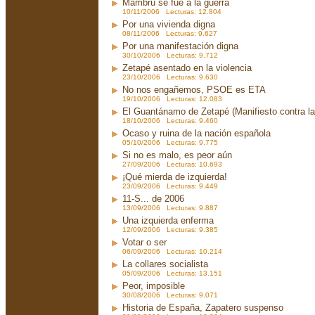
Mambrú se fue a la guerra
10/11/2006 Lecturas: 12.804
Por una vivienda digna
08/11/2006 Lecturas: 9.627
Por una manifestación digna
30/10/2006 Lecturas: 9.712
Zetapé asentado en la violencia
23/10/2006 Lecturas: 9.630
No nos engañemos, PSOE es ETA
19/10/2006 Lecturas: 12.083
El Guantánamo de Zetapé (Manifiesto contra la 
18/10/2006 Lecturas: 9.460
Ocaso y ruina de la nación española
05/10/2006 Lecturas: 9.775
Si no es malo, es peor aún
27/09/2006 Lecturas: 10.693
¡Qué mierda de izquierda!
23/09/2006 Lecturas: 9.449
11-S... de 2006
13/09/2006 Lecturas: 9.887
Una izquierda enferma
12/09/2006 Lecturas: 9.385
Votar o ser
06/09/2006 Lecturas: 10.214
La collares socialista
05/09/2006 Lecturas: 13.151
Peor, imposible
30/08/2006 Lecturas: 9.071
Historia de España, Zapatero suspenso