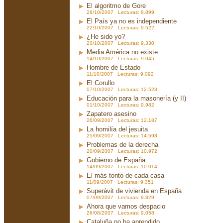
El algoritmo de Gore
28/10/2007 Lecturas: 8.899
El País ya no es independiente
22/10/2007 Lecturas: 9.522
¿He sido yo?
20/10/2007 Lecturas: 9.330
Media América no existe
14/10/2007 Lecturas: 9.045
Hombre de Estado
11/10/2007 Lecturas: 9.092
El Corullo
07/10/2007 Lecturas: 12.523
Educación para la masonería (y II)
01/10/2007 Lecturas: 9.982
Zapatero asesino
26/09/2007 Lecturas: 12.187
La homilía del jesuita
25/09/2007 Lecturas: 14.598
Problemas de la derecha
20/09/2007 Lecturas: 10.972
Gobierno de España
14/09/2007 Lecturas: 10.014
El más tonto de cada casa
11/09/2007 Lecturas: 9.351
Superávit de vivienda en España
07/09/2007 Lecturas: 8.829
Ahora que vamos despacio
26/08/2007 Lecturas: 9.058
Cataluña no ha aprendido