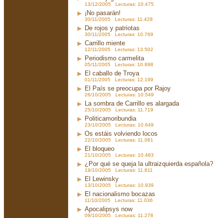
13/12/2005 Lecturas: 10.475
¡No pasarán!
30/11/2005 Lecturas: 11.428
De rojos y patriotas
30/11/2005 Lecturas: 10.769
Carrillo miente
12/11/2005 Lecturas: 13.502
Periodismo carmelita
05/11/2005 Lecturas: 10.898
El caballo de Troya
01/11/2005 Lecturas: 12.199
El País se preocupa por Rajoy
26/10/2005 Lecturas: 10.549
La sombra de Carrillo es alargada
25/10/2005 Lecturas: 11.719
Politicamoribundia
23/10/2005 Lecturas: 10.649
Os estáis volviendo locos
22/10/2005 Lecturas: 11.081
El bloqueo
21/10/2005 Lecturas: 10.483
¿Por qué se queja la ultraizquierda española?
19/10/2005 Lecturas: 11.811
El Lewinsky
13/10/2005 Lecturas: 10.939
El nacionalismo bocazas
11/10/2005 Lecturas: 11.036
Apocalipsys now
09/10/2005 Lecturas: 11.278