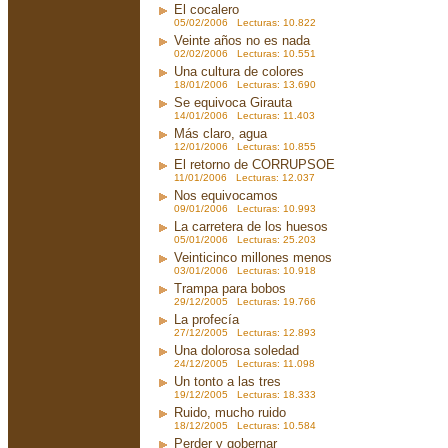
El cocalero
05/02/2006 Lecturas: 10.822
Veinte años no es nada
02/02/2006 Lecturas: 10.551
Una cultura de colores
18/01/2006 Lecturas: 13.690
Se equivoca Girauta
14/01/2006 Lecturas: 11.403
Más claro, agua
12/01/2006 Lecturas: 10.855
El retorno de CORRUPSOE
11/01/2006 Lecturas: 12.037
Nos equivocamos
09/01/2006 Lecturas: 10.993
La carretera de los huesos
05/01/2006 Lecturas: 25.203
Veinticinco millones menos
03/01/2006 Lecturas: 10.918
Trampa para bobos
29/12/2005 Lecturas: 19.766
La profecía
27/12/2005 Lecturas: 12.893
Una dolorosa soledad
24/12/2005 Lecturas: 11.098
Un tonto a las tres
19/12/2005 Lecturas: 18.333
Ruido, mucho ruido
18/12/2005 Lecturas: 10.584
Perder y gobernar