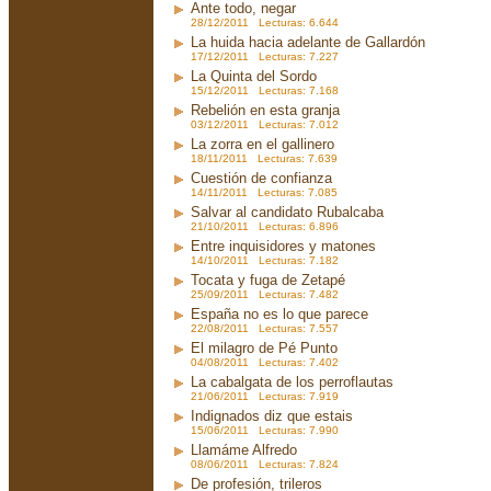
Ante todo, negar
28/12/2011 Lecturas: 6.644
La huida hacia adelante de Gallardón
17/12/2011 Lecturas: 7.227
La Quinta del Sordo
15/12/2011 Lecturas: 7.168
Rebelión en esta granja
03/12/2011 Lecturas: 7.012
La zorra en el gallinero
18/11/2011 Lecturas: 7.639
Cuestión de confianza
14/11/2011 Lecturas: 7.085
Salvar al candidato Rubalcaba
21/10/2011 Lecturas: 6.896
Entre inquisidores y matones
14/10/2011 Lecturas: 7.182
Tocata y fuga de Zetapé
25/09/2011 Lecturas: 7.482
España no es lo que parece
22/08/2011 Lecturas: 7.557
El milagro de Pé Punto
04/08/2011 Lecturas: 7.402
La cabalgata de los perroflautas
21/06/2011 Lecturas: 7.919
Indignados diz que estais
15/06/2011 Lecturas: 7.990
Llamáme Alfredo
08/06/2011 Lecturas: 7.824
De profesión, trileros