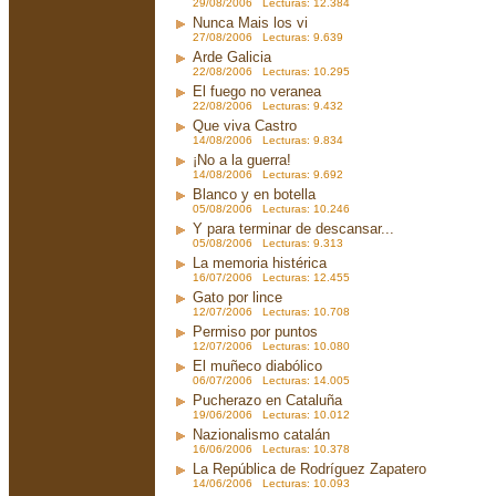
29/08/2006 Lecturas: 12.384
Nunca Mais los vi
27/08/2006 Lecturas: 9.639
Arde Galicia
22/08/2006 Lecturas: 10.295
El fuego no veranea
22/08/2006 Lecturas: 9.432
Que viva Castro
14/08/2006 Lecturas: 9.834
¡No a la guerra!
14/08/2006 Lecturas: 9.692
Blanco y en botella
05/08/2006 Lecturas: 10.246
Y para terminar de descansar...
05/08/2006 Lecturas: 9.313
La memoria histérica
16/07/2006 Lecturas: 12.455
Gato por lince
12/07/2006 Lecturas: 10.708
Permiso por puntos
12/07/2006 Lecturas: 10.080
El muñeco diabólico
06/07/2006 Lecturas: 14.005
Pucherazo en Cataluña
19/06/2006 Lecturas: 10.012
Nazionalismo catalán
16/06/2006 Lecturas: 10.378
La República de Rodríguez Zapatero
14/06/2006 Lecturas: 10.093