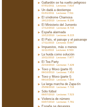
Gallardón se ha vuelto peligroso
07/01/2011 Lecturas: 7.814
Un dadá a destiempo
01/01/2011 Lecturas: 7.511
El síndrome Chamosa
19/12/2010 Lecturas: 8.206
El Ministerio del Jumento
17/12/2010 Lecturas: 8.716
España alarmada
10/12/2010 Lecturas: 8.215
El País, el paisaje y el paisanaje
17/11/2010 Lecturas: 9.647
Impuestos, más o menos
11/11/2010 Lecturas: 8.503
La huida como solución
10/11/2010 Lecturas: 7.977
El Tea Party
22/10/2010 Lecturas: 7.429
Toxo y Moxo (parte II)
09/10/2010 Lecturas: 7.953
Toxo y Moxo (parte I)
09/10/2010 Lecturas: 7.894
La larga marcha de Zapa-tín
25/09/2010 Lecturas: 7.716
Sólo fútbol
06/07/2010 Lecturas: 7.523
Violencia de número
03/07/2010 Lecturas: 7.761
España se desangra