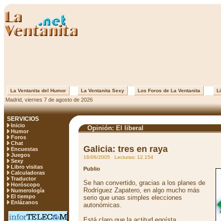
La Ventanita del Humor
La Ventanita Sexy
Los Foros de La Ventanita
Li
Madrid, viernes 7 de agosto de 2026
SERVICIOS
Inicio
Opinión: El liberal
Humor
Foros
Chat
Galicia: tres en raya
Encuestas
Juegos
16/06/2005 Lecturas: 12.154
Sexy
Libro visitas
Publio
Calculadoras
Traductor
Se han convertido, gracias a los planes de
Horóscopo
Rodríguez Zapatero, en algo mucho más
Numerología
El tiempo
serio que unas simples elecciones
Enlázanos
autonómicas.
Está claro que la actitud egoísta,