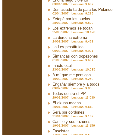
El charnego violento
03/04/2007 Lecturas: 9.667
Demasiado tarde para los Polanco
02/04/2007 Lecturas: 9.289
Zetapé por los suelos
28/03/2007 Lecturas: 9.520
Los extremos se tocan
25/03/2007 Lecturas: 10.490
La derecha extrema
24/03/2007 Lecturas: 9.428
La Ley prostituida
05/03/2007 Lecturas: 9.921
Simancas con tropezones
01/03/2007 Lecturas: 9.607
In ictu oculi
23/02/2007 Lecturas: 10.535
A mí que me persigan
15/02/2007 Lecturas: 9.259
Engañar siempre y a todos
09/02/2007 Lecturas: 9.038
Todos contra el PP
29/01/2007 Lecturas: 11.530
El okupa-mocho
26/01/2007 Lecturas: 9.640
Será por cordones
21/01/2007 Lecturas: 9.162
Carrillo y sus razones
19/01/2007 Lecturas: 11.156
Fascistas
14/01/2007 Lecturas: 9.532