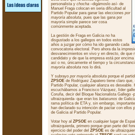
personalista y
chocha
–digámoslo así- de
Manuel Fraga colocan en seria dificultad al
Partido Popular para ganar las elecciones
por
mayoría absoluta
, pues que las gana por
mayoría simple parece ser cosa
comúnmente aceptada.
La gestión de Fraga en Galicia no ha
disgustado a los gallegos en todos estos
años a juzgar por cómo ha ido ganando cada
convocatoria electoral. Pero ahora da la impresi
desvanecimientos en vivo y en directo, de que n
candidato y de que la empresa está por encima
así o no, únicamente el tiempo y la circunstanc
mayoría absoluta
nos lo dirá.
Y subrayo
por mayoría absoluta
porque el partid
ZPSOE
de Rodríguez Zapatero tiene claro que, c
Partido Popular, cualquier alianza es deseable
escuchábamos a Francisco Vázquez, líder galleg
Coruña, decir del Bloque Nacionalista Gallego -
ultraizquierda- que eran los
batasunos
de Galici
rama política de ETA y, sin embargo, importan
han declarado su intención de pactar con ellos p
de Galicia al Partido Popular.
Votar hoy al
ZPSOE
en cualquier lugar de Españ
ultraizquierda, primero porque gran parte del fon
ejercicio del poder del
ZPSOE
es de ultraizquie
cualquier voto entregado al
ZPSOE
será un vot