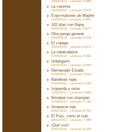
19/04/2012 Lecturas: 6.890
La caverna
16/04/2012 Lecturas: 6.473
Expo-matones de Mapfre
11/04/2012 Lecturas: 6.861
102 días con Rajoy
04/04/2012 Lecturas: 6.877
Otra juerga general
29/03/2012 Lecturas: 6.518
El copago
20/03/2012 Lecturas: 6.871
La rubalcabería
07/03/2012 Lecturas: 6.942
Urdangarín
03/03/2012 Lecturas: 6.635
Demasiado Estado
01/03/2012 Lecturas: 6.818
Banderas rojas
23/02/2012 Lecturas: 6.559
Izquierda y ruina
14/02/2012 Lecturas: 6.684
Brindaré con champán
12/02/2012 Lecturas: 6.744
Amanecer rojo
06/02/2012 Lecturas: 6.703
El País, como el culo
26/01/2012 Lecturas: 7.080
¡Qué cruz!
01/01/2012 Lecturas: 6.335