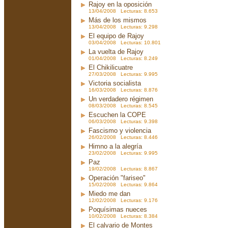
Rajoy en la oposición
13/04/2008 Lecturas: 8.653
Más de los mismos
13/04/2008 Lecturas: 9.298
El equipo de Rajoy
03/04/2008 Lecturas: 10.801
La vuelta de Rajoy
01/04/2008 Lecturas: 8.249
El Chikilicuatre
27/03/2008 Lecturas: 9.995
Victoria socialista
16/03/2008 Lecturas: 8.876
Un verdadero régimen
08/03/2008 Lecturas: 8.545
Escuchen la COPE
06/03/2008 Lecturas: 9.398
Fascismo y violencia
26/02/2008 Lecturas: 8.446
Himno a la alegría
23/02/2008 Lecturas: 9.995
Paz
19/02/2008 Lecturas: 8.867
Operación "fariseo"
15/02/2008 Lecturas: 9.864
Miedo me dan
12/02/2008 Lecturas: 9.176
Poquísimas nueces
10/02/2008 Lecturas: 8.384
El calvario de Montes