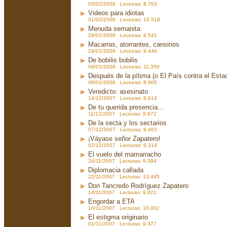
03/02/2008 Lecturas: 8.763
Videos para idiotas
01/02/2008 Lecturas: 10.518
Menuda semanita
29/01/2008 Lecturas: 8.541
Macarras, atorrantes, cansinos
24/01/2008 Lecturas: 9.444
De bobilis bobilis
08/01/2008 Lecturas: 11.350
Después de la pítima (o El País contra el Est
08/01/2008 Lecturas: 8.905
Veredicto: asesinato
14/12/2007 Lecturas: 8.814
De tu querida presencia...
11/12/2007 Lecturas: 9.972
De la secta y los sectarios
07/12/2007 Lecturas: 9.463
¡Váyase señor Zapatero!
02/12/2007 Lecturas: 9.314
El vuelo del mamarracho
24/11/2007 Lecturas: 9.394
Diplomacia callada
22/11/2007 Lecturas: 13.495
Don Tancredo Rodríguez Zapatero
14/11/2007 Lecturas: 9.821
Engordar a ETA
10/11/2007 Lecturas: 10.002
El estigma originario
01/11/2007 Lecturas: 9.377