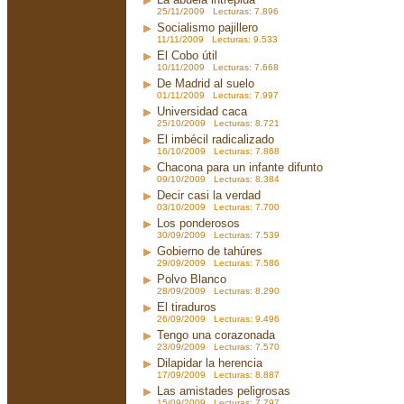
25/11/2009 Lecturas: 7.896
Socialismo pajillero
11/11/2009 Lecturas: 9.533
El Cobo útil
10/11/2009 Lecturas: 7.668
De Madrid al suelo
01/11/2009 Lecturas: 7.997
Universidad caca
25/10/2009 Lecturas: 8.721
El imbécil radicalizado
16/10/2009 Lecturas: 7.868
Chacona para un infante difunto
09/10/2009 Lecturas: 8.384
Decir casi la verdad
03/10/2009 Lecturas: 7.700
Los ponderosos
30/09/2009 Lecturas: 7.539
Gobierno de tahúres
29/09/2009 Lecturas: 7.586
Polvo Blanco
28/09/2009 Lecturas: 8.290
El tiraduros
26/09/2009 Lecturas: 9.496
Tengo una corazonada
23/09/2009 Lecturas: 7.570
Dilapidar la herencia
17/09/2009 Lecturas: 8.887
Las amistades peligrosas
15/09/2009 Lecturas: 7.797