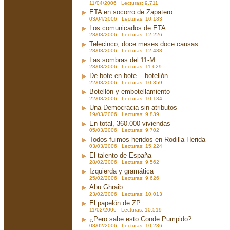
11/04/2006 Lecturas: 9.711
ETA en socorro de Zapatero
03/04/2006 Lecturas: 10.183
Los comunicados de ETA
28/03/2006 Lecturas: 12.226
Telecinco, doce meses doce causas
28/03/2006 Lecturas: 12.488
Las sombras del 11-M
23/03/2006 Lecturas: 11.629
De bote en bote... botellón
22/03/2006 Lecturas: 10.359
Botellón y embotellamiento
22/03/2006 Lecturas: 10.134
Una Democracia sin atributos
19/03/2006 Lecturas: 9.839
En total, 360.000 viviendas
05/03/2006 Lecturas: 9.702
Todos fuimos heridos en Rodilla Herida
03/03/2006 Lecturas: 15.224
El talento de España
28/02/2006 Lecturas: 9.562
Izquierda y gramática
25/02/2006 Lecturas: 9.626
Abu Ghraib
23/02/2006 Lecturas: 10.013
El papelón de ZP
11/02/2006 Lecturas: 10.519
¿Pero sabe esto Conde Pumpido?
08/02/2006 Lecturas: 10.236