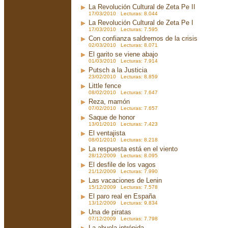
La Revolución Cultural de Zeta Pe II
17/03/2010 Lecturas: 8.044
La Revolución Cultural de Zeta Pe I
17/03/2010 Lecturas: 7.595
Con confianza saldremos de la crisis
02/03/2010 Lecturas: 8.071
El garito se viene abajo
01/03/2010 Lecturas: 7.914
Putsch a la Justicia
23/02/2010 Lecturas: 8.859
Little fence
08/02/2010 Lecturas: 7.647
Reza, mamón
07/02/2010 Lecturas: 7.657
Saque de honor
13/01/2010 Lecturas: 7.423
El ventajista
08/01/2010 Lecturas: 8.218
La respuesta está en el viento
28/12/2009 Lecturas: 8.095
El desfile de los vagos
21/12/2009 Lecturas: 7.990
Las vacaciones de Lenin
15/12/2009 Lecturas: 7.578
El paro real en España
13/12/2009 Lecturas: 9.834
Una de piratas
07/12/2009 Lecturas: 7.798
La abuela intrépida