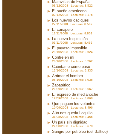
Maravillas de España
03/12/2008 Lecturas: 8.522
El sueño americano
02/12/2008 Lecturas: 8.176
Los nuevos caciques
27/11/2008 Lecturas: 8.569
El canapero
13/11/2008 Lecturas: 8.802
La nueva Inquisición
03/11/2008 Lecturas: 8.466
El payaso imposible
29/10/2008 Lecturas: 9.624
Confíe en mi
26/10/2008 Lecturas: 8.262
Cuéntame cómo pasó
12/10/2008 Lecturas: 9.335
Arrimar el hombro
06/10/2008 Lecturas: 8.035
Zapatético
29/09/2008 Lecturas: 8.567
El expreso de medianoche
17/09/2008 Lecturas: 8.868
Que paguen los votantes
10/09/2008 Lecturas: 8.496
Aún nos queda Loquillo
31/08/2008 Lecturas: 8.456
Un país sin dignidad
29/08/2008 Lecturas: 8.670
Sangre por petróleo (del Báltico)