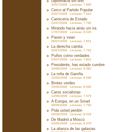
Diplomacia sin tino
30/07/2009 Lecturas: 7.885
Cerco al Partido Popular
24/07/2009 Lecturas: 7.541
Carnicería de Estado
22/07/2009 Lecturas: 7.792
Mirando hacia atrás sin ira
17/07/2009 Lecturas: 8.026
Pasen y vean
08/07/2009 Lecturas: 7.851
La derecha cainita
03/07/2009 Lecturas: 7.742
Puños como verdades
03/07/2009 Lecturas: 7.801
Presidente, has estado cumbre
24/06/2009 Lecturas: 8.582
La roña de Garoña
23/06/2009 Lecturas: 8.046
Brotes verdes
15/06/2009 Lecturas: 8.092
Caros socialistas
12/06/2009 Lecturas: 7.576
A Europa, en un Smart
09/06/2009 Lecturas: 7.793
Pida usted perdón
04/06/2009 Lecturas: 8.019
De Madrid a Moscú
02/06/2009 Lecturas: 8.476
La alianza de las galaxias