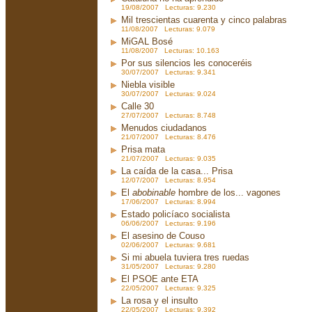
19/08/2007 Lecturas: 9.230
Mil trescientas cuarenta y cinco palabras
11/08/2007 Lecturas: 9.079
MiGAL Bosé
11/08/2007 Lecturas: 10.163
Por sus silencios les conoceréis
30/07/2007 Lecturas: 9.341
Niebla visible
30/07/2007 Lecturas: 9.024
Calle 30
27/07/2007 Lecturas: 8.748
Menudos ciudadanos
21/07/2007 Lecturas: 8.476
Prisa mata
21/07/2007 Lecturas: 9.035
La caída de la casa... Prisa
12/07/2007 Lecturas: 8.954
El
abobinable
hombre de los... vagones
17/06/2007 Lecturas: 8.994
Estado policíaco socialista
06/06/2007 Lecturas: 9.196
El asesino de Couso
02/06/2007 Lecturas: 9.681
Si mi abuela tuviera tres ruedas
31/05/2007 Lecturas: 9.280
El PSOE ante ETA
22/05/2007 Lecturas: 9.325
La rosa y el insulto
22/05/2007 Lecturas: 9.392