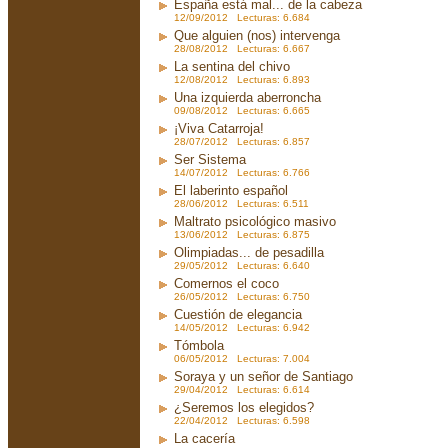
España está mal... de la cabeza
12/09/2012 Lecturas: 6.684
Que alguien (nos) intervenga
28/08/2012 Lecturas: 6.667
La sentina del chivo
12/08/2012 Lecturas: 6.893
Una izquierda aberroncha
09/08/2012 Lecturas: 6.665
¡Viva Catarroja!
28/07/2012 Lecturas: 6.857
Ser Sistema
14/07/2012 Lecturas: 6.766
El laberinto español
28/06/2012 Lecturas: 6.511
Maltrato psicológico masivo
13/06/2012 Lecturas: 6.875
Olimpiadas... de pesadilla
29/05/2012 Lecturas: 6.640
Comernos el coco
26/05/2012 Lecturas: 6.750
Cuestión de elegancia
14/05/2012 Lecturas: 6.942
Tómbola
06/05/2012 Lecturas: 7.004
Soraya y un señor de Santiago
29/04/2012 Lecturas: 6.614
¿Seremos los elegidos?
22/04/2012 Lecturas: 6.598
La cacería