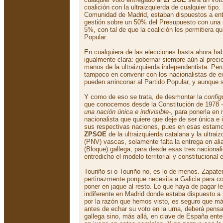
coalición con la ultraizquierda de cualquier tip
Comunidad de Madrid, estaban dispuestos a entr
gestión sobre un 50% del Presupuesto con una 
5%, con tal de que la coalición les permitiera qui
Popular.
En cualquiera de las elecciones hasta ahora habi
igualmente clara: gobernar siempre aún al prec
manos de la ultraizquierda independentista. Pe
tampoco en convenir con los nacionalistas de e
pueden arrinconar al Partido Popular, y aunque
Y como de eso se trata, de desmontar la
config
que conocemos desde la Constitución de 1978 
una nación única e indivisible
-, para ponerla en
nacionalista que quiere que deje de ser única e 
sus respectivas naciones, pues en esas estam
ZPSOE
de la ultraizquierda catalana y la ultrai
(PNV) vascas, solamente falta la entrega en alia
(Bloque) gallega, para desde esas tres naciona
entredicho el modelo territorial y constitucional 
Touriño si o Touriño no, es lo de menos. Zapater
pertinazmente porque necesita a Galicia para 
poner en jaque al resto. Lo que haya de pagar le
indiferente en Madrid donde estaba dispuesto a 
por la razón que hemos visto, es seguro que má
antes de echar su voto en la urna, deberá pens
gallega sino, más allá, en clave de España ente