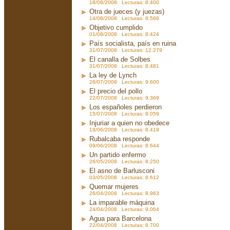
18/08/2008 Lecturas: 8.400
Otra de jueces (y juezas)
14/08/2008 Lecturas: 8.568
Objetivo cumplido
01/08/2008 Lecturas: 8.424
País socialista, país en ruina
31/07/2008 Lecturas: 12.279
El canalla de Solbes
31/07/2008 Lecturas: 8.481
La ley de Lynch
26/07/2008 Lecturas: 9.600
El precio del pollo
22/07/2008 Lecturas: 9.369
Los españoles perdieron
15/07/2008 Lecturas: 8.059
Injuriar a quien no obedece
18/06/2008 Lecturas: 8.419
Rubalcaba responde
09/06/2008 Lecturas: 8.644
Un partido enfermo
26/05/2008 Lecturas: 8.250
El asno de Barlusconi
03/05/2008 Lecturas: 8.612
Quemar mujeres
26/04/2008 Lecturas: 8.963
La imparable máquina
24/04/2008 Lecturas: 9.064
Agua para Barcelona
22/04/2008 Lecturas: 8.700