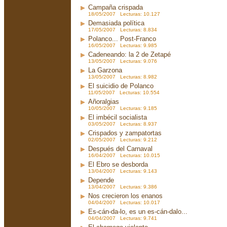
Campaña crispada
18/05/2007 Lecturas: 10.127
Demasiada política
17/05/2007 Lecturas: 8.834
Polanco... Post-Franco
16/05/2007 Lecturas: 9.985
Cadeneando: la 2 de Zetapé
13/05/2007 Lecturas: 9.076
La Garzona
13/05/2007 Lecturas: 8.982
El suicidio de Polanco
11/05/2007 Lecturas: 10.554
Añoralgias
10/05/2007 Lecturas: 9.185
El imbécil socialista
03/05/2007 Lecturas: 8.937
Crispados y zampatortas
02/05/2007 Lecturas: 9.212
Después del Carnaval
16/04/2007 Lecturas: 10.015
El Ebro se desborda
13/04/2007 Lecturas: 9.143
Depende
13/04/2007 Lecturas: 9.386
Nos crecieron los enanos
04/04/2007 Lecturas: 10.017
Es-cán-da-lo, es un es-cán-dalo...
04/04/2007 Lecturas: 9.741