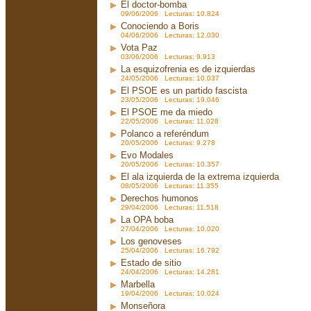
El doctor-bomba
09/06/2006 Lecturas: 10.824
Conociendo a Boris
04/06/2006 Lecturas: 12.030
Vota Paz
03/06/2006 Lecturas: 9.913
La esquizofrenia es de izquierdas
24/05/2006 Lecturas: 10.037
El PSOE es un partido fascista
23/05/2006 Lecturas: 19.046
El PSOE me da miedo
22/05/2006 Lecturas: 11.028
Polanco a referéndum
20/05/2006 Lecturas: 9.278
Evo Modales
20/05/2006 Lecturas: 10.357
El ala izquierda de la extrema izquierda
08/05/2006 Lecturas: 11.355
Derechos humonos
29/04/2006 Lecturas: 11.518
La OPA boba
27/04/2006 Lecturas: 10.020
Los genoveses
25/04/2006 Lecturas: 16.792
Estado de sitio
24/04/2006 Lecturas: 14.281
Marbella
19/04/2006 Lecturas: 10.024
Monseñora