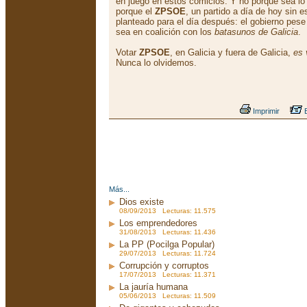
en juego en estos comicios. Y no porque sea lo 
porque el
ZPSOE
, un partido a día de hoy sin e
planteado para el día después: el gobierno pese
sea en coalición con los
batasunos de Galicia
.
Votar
ZPSOE
, en Galicia y fuera de Galicia,
es 
Nunca lo olvidemos.
Imprimir
E
Más...
Dios existe
08/09/2013 Lecturas: 11.575
Los emprendedores
31/08/2013 Lecturas: 11.436
La PP (Pocilga Popular)
29/07/2013 Lecturas: 11.724
Corrupción y corruptos
17/07/2013 Lecturas: 11.371
La jauría humana
05/06/2013 Lecturas: 11.509