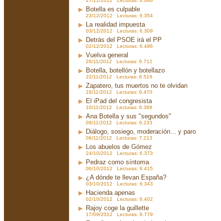
27/12/2012 Lecturas: 6.046
Botella es culpable
23/12/2012 Lecturas: 6.354
La realidad impuesta
03/12/2012 Lecturas: 6.309
Detrás del PSOE irá el PP
02/12/2012 Lecturas: 6.486
Vuelva general
26/11/2012 Lecturas: 6.712
Botella, botellón y botellazo
22/11/2012 Lecturas: 6.516
Zapatero, tus muertos no te olvidan
16/11/2012 Lecturas: 6.470
El iPad del congresista
10/11/2012 Lecturas: 6.389
Ana Botella y sus "segundos"
09/11/2012 Lecturas: 6.233
Diálogo, sosiego, moderación... y paro
06/11/2012 Lecturas: 7.213
Los abuelos de Gómez
24/10/2012 Lecturas: 6.373
Pedraz como síntoma
06/10/2012 Lecturas: 6.415
¿A dónde te llevan España?
03/10/2012 Lecturas: 6.343
Hacienda apenas
02/10/2012 Lecturas: 6.402
Rajoy coge la guillette
17/09/2012 Lecturas: 6.779