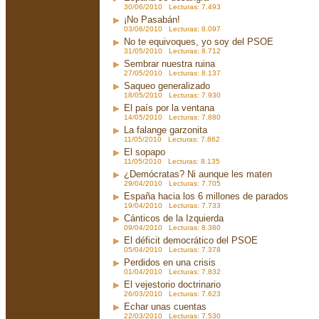
30/06/2010 Lecturas: 7.493
¡No Pasabán!
03/06/2010 Lecturas: 8.097
No te equivoques, yo soy del PSOE
31/05/2010 Lecturas: 8.712
Sembrar nuestra ruina
27/05/2010 Lecturas: 8.137
Saqueo generalizado
18/05/2010 Lecturas: 7.930
El país por la ventana
14/05/2010 Lecturas: 7.880
La falange garzonita
11/05/2010 Lecturas: 7.862
El sopapo
11/05/2010 Lecturas: 8.135
¿Demócratas? Ni aunque les maten
29/04/2010 Lecturas: 7.705
España hacia los 6 millones de parados
19/04/2010 Lecturas: 7.733
Cánticos de la Izquierda
09/04/2010 Lecturas: 8.380
El déficit democrático del PSOE
05/04/2010 Lecturas: 7.378
Perdidos en una crisis
01/04/2010 Lecturas: 7.832
El vejestorio doctrinario
26/03/2010 Lecturas: 7.623
Echar unas cuentas
22/03/2010 Lecturas: 7.530