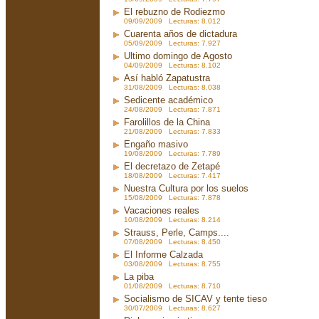
El rebuzno de Rodiezmo
09/09/2009 Lecturas: 8.012
Cuarenta años de dictadura
05/09/2009 Lecturas: 7.927
Ultimo domingo de Agosto
04/09/2009 Lecturas: 8.102
Así habló Zapatustra
31/08/2009 Lecturas: 8.038
Sedicente académico
24/08/2009 Lecturas: 7.871
Farolillos de la China
21/08/2009 Lecturas: 7.833
Engaño masivo
19/08/2009 Lecturas: 7.789
El decretazo de Zetapé
18/08/2009 Lecturas: 7.417
Nuestra Cultura por los suelos
15/08/2009 Lecturas: 7.878
Vacaciones reales
10/08/2009 Lecturas: 8.214
Strauss, Perle, Camps....
07/08/2009 Lecturas: 8.450
El Informe Calzada
03/08/2009 Lecturas: 8.755
La piba
01/08/2009 Lecturas: 8.710
Socialismo de SICAV y tente tieso
30/07/2009 Lecturas: 8.627