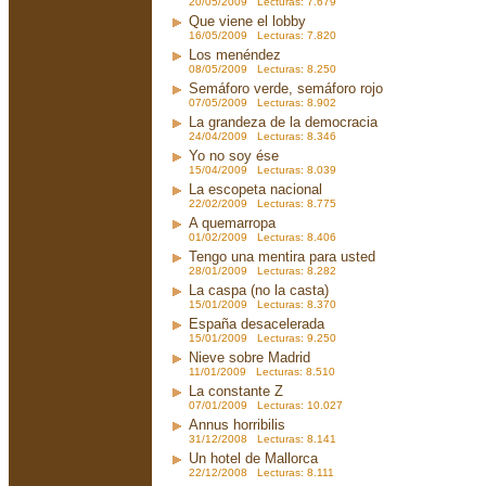
20/05/2009 Lecturas: 7.679
Que viene el lobby
16/05/2009 Lecturas: 7.820
Los menéndez
08/05/2009 Lecturas: 8.250
Semáforo verde, semáforo rojo
07/05/2009 Lecturas: 8.902
La grandeza de la democracia
24/04/2009 Lecturas: 8.346
Yo no soy ése
15/04/2009 Lecturas: 8.039
La escopeta nacional
22/02/2009 Lecturas: 8.775
A quemarropa
01/02/2009 Lecturas: 8.406
Tengo una mentira para usted
28/01/2009 Lecturas: 8.282
La caspa (no la casta)
15/01/2009 Lecturas: 8.370
España desacelerada
15/01/2009 Lecturas: 9.250
Nieve sobre Madrid
11/01/2009 Lecturas: 8.510
La constante Z
07/01/2009 Lecturas: 10.027
Annus horribilis
31/12/2008 Lecturas: 8.141
Un hotel de Mallorca
22/12/2008 Lecturas: 8.111