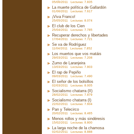
05/06/2011 Lecturas: 7.835
La muerte política de Gallardón
01/06/2011 Lecturas: 7.617
¡Viva Franco!
25/05/2011 Lecturas: 8.074
El club de los Cien
25/04/2011 Lecturas: 7.785
Recuperar derechos y libertades
17/04/2011 Lecturas: 7.721
Se va de Rodríguez
11/04/2011 Lecturas: 7.852
Los muertos que vos matáis
29/03/2011 Lecturas: 7.208
Zumo de Laranjeira
13/03/2011 Lecturas: 7.803
El rap de Pepiño
09/03/2011 Lecturas: 7.490
El señor de los bolsillos
02/03/2011 Lecturas: 8.005
Socialismo chatarra (II)
28/02/2011 Lecturas: 7.879
Socialismo chatarra (I)
22/02/2011 Lecturas: 7.604
Pan y Telecirco
20/02/2011 Lecturas: 8.465
Menos rollos y más sindéresis
15/02/2011 Lecturas: 8.800
La larga noche de la chamosa
02/02/2011 Lecturas: 8.888